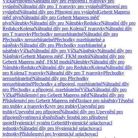
Víčka
Připojení
Náhradní díly pro Připojení
T tvarovky pro
vytápění
Náhradní díly pro T tvarovky pro vytápění
Připojení pro
vytápění
Náhradní díly pro Připojení pro vytápění
Geberit Mapress
měď plyn
Náhradní díly pro Geberit Mapress měď
plyn
Nátrubky
Náhradní díly pro Nátrubky
Redukce
Náhradní díly pro
Redukce
Kolena
Náhradní díly pro Kolena
T tvarovky
Náhradní díly
pro T tvarovky
Přechodky nerozebíratelné
Náhradní díly pro
Přechodky nerozebíratelné
Přechodky rozebíratelné a
nástěnky
Náhradní díly pro Přechodky rozebíratelné a
nástěnky
Víčka
Náhradní díly pro Víčka
Nástěnky
Náhradní díly pro
Nástěnky
Geberit Mapress měď, FKM modrá
Náhradní díly pro
Geberit Mapress měď, FKM modrá
Nátrubky
Náhradní díly pro
Nátrubky
Redukce
Náhradní díly pro Redukce
Kolena
Náhradní díly
pro Kolena
T tvarovky
Náhradní díly pro T tvarovky
Přechodky
nerozebíratelné
Náhradní díly pro Přechodky
nerozebíratelné
Přechodky a připojení, rozebíratelné
Náhradní díly
pro Přechodky a připojení, rozebíratelné
Víčka
Náhradní díly pro
Víčka
Příslušenství pro Geberit Mapress měď
Náhradní díly pro
Příslušenství pro Geberit Mapress měď
Izolace pro nástěnky
Těsnění
pro trubky a tvarovky
Kryty pro trubky
Upevnění pro
trubky
Upevnění pro připojení
Náhradní díly pro Upevnění pro
připojení
Systémová těsnění
Sady šroubů pro přírubové
spoje
Hygienický systém Geberit
Hygienické splachovací
jednotky
Náhradní díly pro Hygienické splachovací
jednotky
Příslušenství pro hygienické splachovací