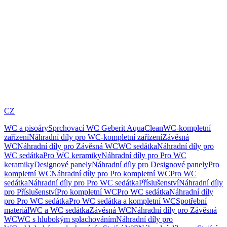
CZ
WC a pisoáry
Sprchovací WC Geberit AquaClean
WC-kompletní
zařízení
Náhradní díly pro WC-kompletní zařízení
Závěsná
WC
Náhradní díly pro Závěsná WC
WC sedátka
Náhradní díly pro
WC sedátka
Pro WC keramiky
Náhradní díly pro Pro WC
keramiky
Designové panely
Náhradní díly pro Designové panely
Pro
kompletní WC
Náhradní díly pro Pro kompletní WC
Pro WC
sedátka
Náhradní díly pro Pro WC sedátka
Příslušenství
Náhradní díly
pro Příslušenství
Pro kompletní WC
Pro WC sedátka
Náhradní díly
pro Pro WC sedátka
Pro WC sedátka a kompletní WC
Spotřební
materiál
WC a WC sedátka
Závěsná WC
Náhradní díly pro Závěsná
WC
WC s hlubokým splachováním
Náhradní díly pro