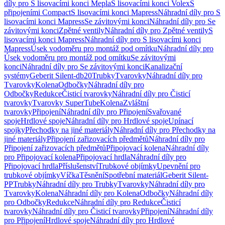
díly pro S lisovacími konci Mepla
S lisovacími konci Volex
S
připojeními Compact
S lisovacími konci Mapress
Náhradní díly pro S
lisovacími konci Mapress
Se závitovými konci
Náhradní díly pro Se
závitovými konci
Zpětné ventily
Náhradní díly pro Zpětné ventily
S
lisovacími konci Mapress
Náhradní díly pro S lisovacími konci
Mapress
Úsek vodoměru pro montáž pod omítku
Náhradní díly pro
Úsek vodoměru pro montáž pod omítku
Se závitovými
konci
Náhradní díly pro Se závitovými konci
Kanalizační
systémy
Geberit Silent-db20
Trubky
Tvarovky
Náhradní díly pro
Tvarovky
Kolena
Odbočky
Náhradní díly pro
Odbočky
Redukce
Čisticí tvarovky
Náhradní díly pro Čisticí
tvarovky
Tvarovky SuperTube
Kolena
Zvláštní
tvarovky
Připojení
Náhradní díly pro Připojení
Svařované
spoje
Hrdlové spoje
Náhradní díly pro Hrdlové spoje
Upínací
spojky
Přechodky na jiné materiály
Náhradní díly pro Přechodky na
jiné materiály
Připojení zařizovacích předmětů
Náhradní díly pro
Připojení zařizovacích předmětů
Připojovací kolena
Náhradní díly
pro Připojovací kolena
Připojovací hrdla
Náhradní díly pro
Připojovací hrdla
Příslušenství
Trubkové objímky
Upevnění pro
trubkové objímky
Víčka
Těsnění
Spotřební materiál
Geberit Silent-
PP
Trubky
Náhradní díly pro Trubky
Tvarovky
Náhradní díly pro
Tvarovky
Kolena
Náhradní díly pro Kolena
Odbočky
Náhradní díly
pro Odbočky
Redukce
Náhradní díly pro Redukce
Čisticí
tvarovky
Náhradní díly pro Čisticí tvarovky
Připojení
Náhradní díly
pro Připojení
Hrdlové spoje
Náhradní díly pro Hrdlové