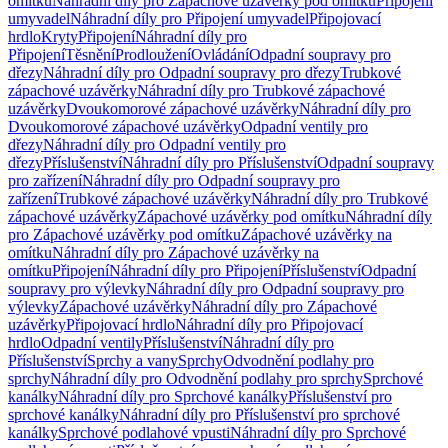
omítku
Náhradní díly pro Zápachové uzávěrky pod omítku
Připojení
umyvadel
Náhradní díly pro Připojení umyvadel
Připojovací
hrdlo
Kryty
Připojení
Náhradní díly pro
Připojení
Těsnění
Prodloužení
Ovládání
Odpadní soupravy pro
dřezy
Náhradní díly pro Odpadní soupravy pro dřezy
Trubkové
zápachové uzávěrky
Náhradní díly pro Trubkové zápachové
uzávěrky
Dvoukomorové zápachové uzávěrky
Náhradní díly pro
Dvoukomorové zápachové uzávěrky
Odpadní ventily pro
dřezy
Náhradní díly pro Odpadní ventily pro
dřezy
Příslušenství
Náhradní díly pro Příslušenství
Odpadní soupravy
pro zařízení
Náhradní díly pro Odpadní soupravy pro
zařízení
Trubkové zápachové uzávěrky
Náhradní díly pro Trubkové
zápachové uzávěrky
Zápachové uzávěrky pod omítku
Náhradní díly
pro Zápachové uzávěrky pod omítku
Zápachové uzávěrky na
omítku
Náhradní díly pro Zápachové uzávěrky na
omítku
Připojení
Náhradní díly pro Připojení
Příslušenství
Odpadní
soupravy pro výlevky
Náhradní díly pro Odpadní soupravy pro
výlevky
Zápachové uzávěrky
Náhradní díly pro Zápachové
uzávěrky
Připojovací hrdlo
Náhradní díly pro Připojovací
hrdlo
Odpadní ventily
Příslušenství
Náhradní díly pro
Příslušenství
Sprchy a vany
Sprchy
Odvodnění podlahy pro
sprchy
Náhradní díly pro Odvodnění podlahy pro sprchy
Sprchové
kanálky
Náhradní díly pro Sprchové kanálky
Příslušenství pro
sprchové kanálky
Náhradní díly pro Příslušenství pro sprchové
kanálky
Sprchové podlahové vpusti
Náhradní díly pro Sprchové