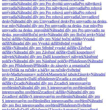
umyvadla
Náhradní díly pro Pro dvojitá umyvadla
Pro nábytková
umyvadla
Náhradní díly pro Pro nábytková umyvadla
Pro rohová
umývátka
Náhradní díly pro Pro rohová umývátka
Pro rohová
umyvadla
Náhradní díly pro Pro rohová umyvadla
Umyvadlové
desky
Náhradní díly pro Umyvadlové desky
Pro umyvadlo na desku,
tvar mísy
Náhradní díly pro Pro umyvadlo na desku, tvar mísy
Pro
umyvadlo na desku, pravoúhlé
Náhradní díly pro Pro umyvadlo na
desku, pravoúhlé
Boční prvky
Náhradní díly pro Boční prvky
Nízké
boční skříňky
Náhradní díly pro Nízké boční skříňky
Vysoká
skříň
Náhradní díly pro Vysoká skříň
Středně vysoké
skříňky
Náhradní díly pro Středně vysoké skříňky
Závěsné
skříňky
Náhradní díly pro Závěsné skříňky
Další koupelnový
nábytek
Náhradní díly pro Další koupelnový nábytek
Nástěnné
poličky
Náhradní díly pro Nástěnné poličky
Příslušenství
Náhradní
díly pro Příslušenství
Přihrádky do zásuvky a organizační
boxy
Držák na ručníky a háčky na ručníky
Světelné
prvky
Madla
Soupravy nožiček
Magnetické tabule
Zásuvky
Náhradní
díly pro Zásuvky
Další příslušenství
Zrcadla a zrcadlové
skříňky
Zrcadlo
Náhradní díly pro Zrcadlo
S integrovaným
osvětlením
Náhradní díly pro S integrovaným osvětlením
Bez
integrovaného osvětlení
Zrcadlové skříňky
Náhradní díly pro
Zrcadlové skříňky
S integrovaným osvětlením
Náhradní díly pro
S integrovaným osvětlením
Bez integrovaného osvětlení
Náhradní
díly pro Bez integrovaného osvětlení
Příslušenství
Světelné
prvky
Madla
Další příslušenství
Zásuvky
Armatury
Umyvadlové