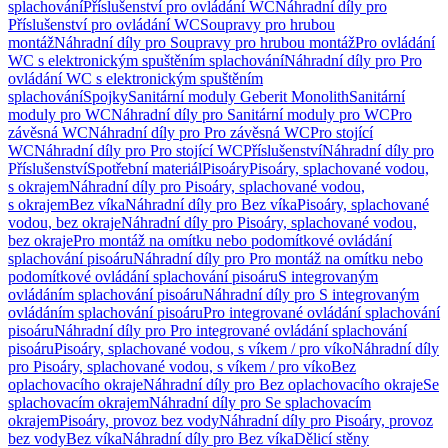
splachování
Příslušenství pro ovládání WC
Náhradní díly pro
Příslušenství pro ovládání WC
Soupravy pro hrubou
montáž
Náhradní díly pro Soupravy pro hrubou montáž
Pro ovládání
WC s elektronickým spuštěním splachování
Náhradní díly pro Pro
ovládání WC s elektronickým spuštěním
splachování
Spojky
Sanitární moduly Geberit Monolith
Sanitární
moduly pro WC
Náhradní díly pro Sanitární moduly pro WC
Pro
závěsná WC
Náhradní díly pro Pro závěsná WC
Pro stojící
WC
Náhradní díly pro Pro stojící WC
Příslušenství
Náhradní díly pro
Příslušenství
Spotřební materiál
Pisoáry
Pisoáry, splachované vodou,
s okrajem
Náhradní díly pro Pisoáry, splachované vodou,
s okrajem
Bez víka
Náhradní díly pro Bez víka
Pisoáry, splachované
vodou, bez okraje
Náhradní díly pro Pisoáry, splachované vodou,
bez okraje
Pro montáž na omítku nebo podomítkové ovládání
splachování pisoáru
Náhradní díly pro Pro montáž na omítku nebo
podomítkové ovládání splachování pisoáru
S integrovaným
ovládáním splachování pisoáru
Náhradní díly pro S integrovaným
ovládáním splachování pisoáru
Pro integrované ovládání splachování
pisoáru
Náhradní díly pro Pro integrované ovládání splachování
pisoáru
Pisoáry, splachované vodou, s víkem / pro víko
Náhradní díly
pro Pisoáry, splachované vodou, s víkem / pro víko
Bez
oplachovacího okraje
Náhradní díly pro Bez oplachovacího okraje
Se
splachovacím okrajem
Náhradní díly pro Se splachovacím
okrajem
Pisoáry, provoz bez vody
Náhradní díly pro Pisoáry, provoz
bez vody
Bez víka
Náhradní díly pro Bez víka
Dělicí stěny