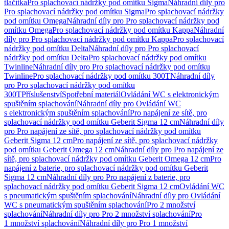
tlačítka
Pro splachovací nádržky pod omítku Sigma
Náhradní díly pro
Pro splachovací nádržky pod omítku Sigma
Pro splachovací nádržky
pod omítku Omega
Náhradní díly pro Pro splachovací nádržky pod
omítku Omega
Pro splachovací nádržky pod omítku Kappa
Náhradní
díly pro Pro splachovací nádržky pod omítku Kappa
Pro splachovací
nádržky pod omítku Delta
Náhradní díly pro Pro splachovací
nádržky pod omítku Delta
Pro splachovací nádržky pod omítku
Twinline
Náhradní díly pro Pro splachovací nádržky pod omítku
Twinline
Pro splachovací nádržky pod omítku 300T
Náhradní díly
pro Pro splachovací nádržky pod omítku
300T
Příslušenství
Spotřební materiál
Ovládání WC s elektronickým
spuštěním splachování
Náhradní díly pro Ovládání WC
s elektronickým spuštěním splachování
Pro napájení ze sítě, pro
splachovací nádržky pod omítku Geberit Sigma 12 cm
Náhradní díly
pro Pro napájení ze sítě, pro splachovací nádržky pod omítku
Geberit Sigma 12 cm
Pro napájení ze sítě, pro splachovací nádržky
pod omítku Geberit Omega 12 cm
Náhradní díly pro Pro napájení ze
sítě, pro splachovací nádržky pod omítku Geberit Omega 12 cm
Pro
napájení z baterie, pro splachovací nádržky pod omítku Geberit
Sigma 12 cm
Náhradní díly pro Pro napájení z baterie, pro
splachovací nádržky pod omítku Geberit Sigma 12 cm
Ovládání WC
s pneumatickým spuštěním splachování
Náhradní díly pro Ovládání
WC s pneumatickým spuštěním splachování
Pro 2 množství
splachování
Náhradní díly pro Pro 2 množství splachování
Pro
1 množství splachování
Náhradní díly pro Pro 1 množství