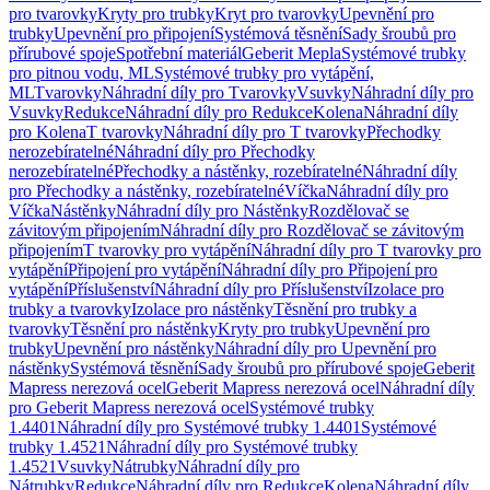
pro tvarovky
Kryty pro trubky
Kryt pro tvarovky
Upevnění pro
trubky
Upevnění pro připojení
Systémová těsnění
Sady šroubů pro
přírubové spoje
Spotřební materiál
Geberit Mepla
Systémové trubky
pro pitnou vodu, ML
Systémové trubky pro vytápění,
ML
Tvarovky
Náhradní díly pro Tvarovky
Vsuvky
Náhradní díly pro
Vsuvky
Redukce
Náhradní díly pro Redukce
Kolena
Náhradní díly
pro Kolena
T tvarovky
Náhradní díly pro T tvarovky
Přechodky
nerozebíratelné
Náhradní díly pro Přechodky
nerozebíratelné
Přechodky a nástěnky, rozebíratelné
Náhradní díly
pro Přechodky a nástěnky, rozebíratelné
Víčka
Náhradní díly pro
Víčka
Nástěnky
Náhradní díly pro Nástěnky
Rozdělovač se
závitovým připojením
Náhradní díly pro Rozdělovač se závitovým
připojením
T tvarovky pro vytápění
Náhradní díly pro T tvarovky pro
vytápění
Připojení pro vytápění
Náhradní díly pro Připojení pro
vytápění
Příslušenství
Náhradní díly pro Příslušenství
Izolace pro
trubky a tvarovky
Izolace pro nástěnky
Těsnění pro trubky a
tvarovky
Těsnění pro nástěnky
Kryty pro trubky
Upevnění pro
trubky
Upevnění pro nástěnky
Náhradní díly pro Upevnění pro
nástěnky
Systémová těsnění
Sady šroubů pro přírubové spoje
Geberit
Mapress nerezová ocel
Geberit Mapress nerezová ocel
Náhradní díly
pro Geberit Mapress nerezová ocel
Systémové trubky
1.4401
Náhradní díly pro Systémové trubky 1.4401
Systémové
trubky 1.4521
Náhradní díly pro Systémové trubky
1.4521
Vsuvky
Nátrubky
Náhradní díly pro
Nátrubky
Redukce
Náhradní díly pro Redukce
Kolena
Náhradní díly