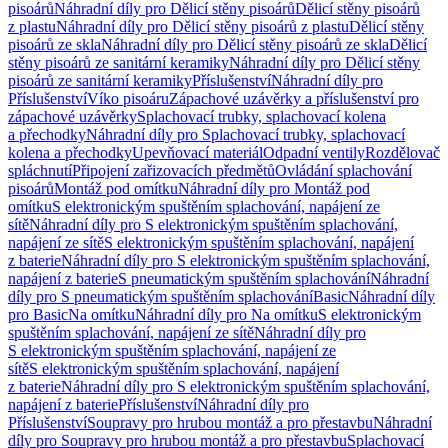
pisoárů
Náhradní díly pro Dělicí stěny pisoárů
Dělicí stěny pisoárů
z plastu
Náhradní díly pro Dělicí stěny pisoárů z plastu
Dělicí stěny
pisoárů ze skla
Náhradní díly pro Dělicí stěny pisoárů ze skla
Dělicí
stěny pisoárů ze sanitární keramiky
Náhradní díly pro Dělicí stěny
pisoárů ze sanitární keramiky
Příslušenství
Náhradní díly pro
Příslušenství
Víko pisoáru
Zápachové uzávěrky a příslušenství pro
zápachové uzávěrky
Splachovací trubky, splachovací kolena
a přechodky
Náhradní díly pro Splachovací trubky, splachovací
kolena a přechodky
Upevňovací materiál
Odpadní ventily
Rozdělovač
spláchnutí
Připojení zařizovacích předmětů
Ovládání splachování
pisoárů
Montáž pod omítku
Náhradní díly pro Montáž pod
omítku
S elektronickým spuštěním splachování, napájení ze
sítě
Náhradní díly pro S elektronickým spuštěním splachování,
napájení ze sítě
S elektronickým spuštěním splachování, napájení
z baterie
Náhradní díly pro S elektronickým spuštěním splachování,
napájení z baterie
S pneumatickým spuštěním splachování
Náhradní
díly pro S pneumatickým spuštěním splachování
Basic
Náhradní díly
pro Basic
Na omítku
Náhradní díly pro Na omítku
S elektronickým
spuštěním splachování, napájení ze sítě
Náhradní díly pro
S elektronickým spuštěním splachování, napájení ze
sítě
S elektronickým spuštěním splachování, napájení
z baterie
Náhradní díly pro S elektronickým spuštěním splachování,
napájení z baterie
Příslušenství
Náhradní díly pro
Příslušenství
Soupravy pro hrubou montáž a pro přestavbu
Náhradní
díly pro Soupravy pro hrubou montáž a pro přestavbu
Splachovací