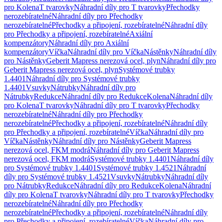
pro Kolena
T tvarovky
Náhradní díly pro T tvarovky
Přechodky
nerozebíratelné
Náhradní díly pro Přechodky
nerozebíratelné
Přechodky a připojení, rozebíratelné
Náhradní díly
pro Přechodky a připojení, rozebíratelné
Axiální
kompenzátory
Náhradní díly pro Axiální
kompenzátory
Víčka
Náhradní díly pro Víčka
Nástěnky
Náhradní díly
pro Nástěnky
Geberit Mapress nerezová ocel, plyn
Náhradní díly pro
Geberit Mapress nerezová ocel, plyn
Systémové trubky
1.4401
Náhradní díly pro Systémové trubky
1.4401
Vsuvky
Nátrubky
Náhradní díly pro
Nátrubky
Redukce
Náhradní díly pro Redukce
Kolena
Náhradní díly
pro Kolena
T tvarovky
Náhradní díly pro T tvarovky
Přechodky
nerozebíratelné
Náhradní díly pro Přechodky
nerozebíratelné
Přechodky a připojení, rozebíratelné
Náhradní díly
pro Přechodky a připojení, rozebíratelné
Víčka
Náhradní díly pro
Víčka
Nástěnky
Náhradní díly pro Nástěnky
Geberit Mapress
nerezová ocel, FKM modrá
Náhradní díly pro Geberit Mapress
nerezová ocel, FKM modrá
Systémové trubky 1.4401
Náhradní díly
pro Systémové trubky 1.4401
Systémové trubky 1.4521
Náhradní
díly pro Systémové trubky 1.4521
Vsuvky
Nátrubky
Náhradní díly
pro Nátrubky
Redukce
Náhradní díly pro Redukce
Kolena
Náhradní
díly pro Kolena
T tvarovky
Náhradní díly pro T tvarovky
Přechodky
nerozebíratelné
Náhradní díly pro Přechodky
nerozebíratelné
Přechodky a připojení, rozebíratelné
Náhradní díly
pro Přechodky a připojení, rozebíratelné
Víčka
Náhradní díly pro