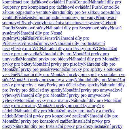
kompletaci pro tlačítkové ovládání PushControl
Náhradní díly pro
Soupravy pro kompletaci pro tlačítkové ovládání PushControl
Se
zátkou odpadního ventilu
Náhradní díly pro Se zátkou odpadního
ventilu
Příslušenství pro odpadní soupravy pro vany
Připojovací
soupravy
Přívody vody
Instalační a splachovací systémy
Geberit
Duofix
Systémové stěny
Náhradní díly pro Systémové stěny
Nosné
systémy
Náhradní díly pro Nosné
systémy
Opláštění
Příslušenství
Náhradní díly pro
Příslušenství
Instalační prvky
Náhradní díly pro Instalační
prvky
Prvky pro WC
Náhradní díly pro Prvky pro WC
Montážní
prvky pro umyvadla
Náhradní díly pro Montážní prvky pro
umyvadla
Montážní prvky pro bidety
Náhradní díly pro Montážní
prvky pro bidety
Montážní prvky pro pisoáry
Náhradní díly pro
Montážní prvky pro pisoáry
Montážní prvky pro sprchy s odtokem
ve stěně
Náhradní díly pro Montážní prvky pro sprchy s odtokem ve
stěně
Montážní prvky pro sprchy a vany
Náhradní díly pro Montážní
prvky pro sprchy a vany
Prvky pro dělicí stěny sprchy
Náhradní díly
pro Prvky pro dělicí stěny sprchy
Montážní prvky pro umyvadlové
výlevky
Náhradní díly pro Montážní prvky pro umyvadlové
výlevky
Montážní prvky pro armatury
Náhradní díly pro Montážní
prvky pro armatury
Montážní prvky pro pračky a myčky
nádobí
Náhradní díly pro Montážní prvky pro pračky a myčky
nádobí
Montážní prvky pro konzolové zatížení
Náhradní díly pro
Montážní prvky pro konzolové zatížení
Instalační prvky pro
dřezy
Náhradní díly pro Instalační prvky pro dřezy
Instalační prvky