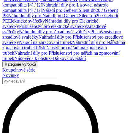
kompatibilita [4] / [2]
Náhradní díly pro Lisovací nástroje,
kompatibilita [4] / [2]
Nářadí pro Geberit Silent-db20 / Geberit
PE
Náhradní díly pro Nářadí pro Geberit Silent-db20 / Geberit
PE
Elektrické svářečky
Náhradní díly pro Elektrické
svářečky
Příslušenství pro elektrické svářečky
Zrcadlové
svářečky
Náhradní díly pro Zrcadlové svářečky
Příslušenství pro
zrcadlové svářečky
Náhradní díly pro Příslušenství pro zrcadlové
svářečky
Nářadí na zpracování trubek
Náhradní díly pro Nářadí na
zpracování trubek
Příslušenství pro nářadí na zpracování
trubek
Náhradní díly pro Příslušenství pro nářadí na zpracování
trubek
Nápověda k obsluze
Dálková ovládání
Kategorie výrobků
Koupelnové série
Novinky