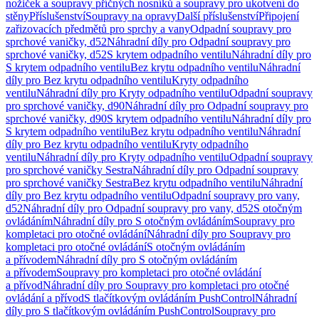
nožiček a soupravy příčných nosníků a soupravy pro ukotvení do
stěny
Příslušenství
Soupravy na opravy
Další příslušenství
Připojení
zařizovacích předmětů pro sprchy a vany
Odpadní soupravy pro
sprchové vaničky, d52
Náhradní díly pro Odpadní soupravy pro
sprchové vaničky, d52
S krytem odpadního ventilu
Náhradní díly pro
S krytem odpadního ventilu
Bez krytu odpadního ventilu
Náhradní
díly pro Bez krytu odpadního ventilu
Kryty odpadního
ventilu
Náhradní díly pro Kryty odpadního ventilu
Odpadní soupravy
pro sprchové vaničky, d90
Náhradní díly pro Odpadní soupravy pro
sprchové vaničky, d90
S krytem odpadního ventilu
Náhradní díly pro
S krytem odpadního ventilu
Bez krytu odpadního ventilu
Náhradní
díly pro Bez krytu odpadního ventilu
Kryty odpadního
ventilu
Náhradní díly pro Kryty odpadního ventilu
Odpadní soupravy
pro sprchové vaničky Sestra
Náhradní díly pro Odpadní soupravy
pro sprchové vaničky Sestra
Bez krytu odpadního ventilu
Náhradní
díly pro Bez krytu odpadního ventilu
Odpadní soupravy pro vany,
d52
Náhradní díly pro Odpadní soupravy pro vany, d52
S otočným
ovládáním
Náhradní díly pro S otočným ovládáním
Soupravy pro
kompletaci pro otočné ovládání
Náhradní díly pro Soupravy pro
kompletaci pro otočné ovládání
S otočným ovládáním
a přívodem
Náhradní díly pro S otočným ovládáním
a přívodem
Soupravy pro kompletaci pro otočné ovládání
a přívod
Náhradní díly pro Soupravy pro kompletaci pro otočné
ovládání a přívod
S tlačítkovým ovládáním PushControl
Náhradní
díly pro S tlačítkovým ovládáním PushControl
Soupravy pro