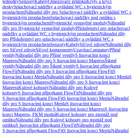
jednotky
Senzory
Kabely
Omezovače průtoku
Kryty a krycí
desky
Splachovací nádržky a ovládání WC s hygienickým
proplachem
Náhradní díly pro Splachovací nádržky a ovládání WC s
hygienickým proplachem
Splachovací nádržky pod omítku s
hygienickým proplachem
Hygienické vestavěné moduly
Náhradní
díly pro Hygienické vestavěné moduly
Příslušenství pro splachovací
nádržky a ovládání WC s hygienickým proplachem
Náhradní díly
pro Příslušenství pro splachovací nádržky a ovládání WC s
hygienickým proplachem
Senzory
Kabely
Síťové zdroje
Náhradní díly
pro Síťové zdroje
Síťové komponenty
Uzavírací armatury
Přímé
ventily
Náhradní díly pro Přímé ventily
S lisovacími konci
Mapress
Náhradní díly pro S lisovacími konci Mapress
Šikmé
ventily
Náhradní díly pro Šikmé ventily
S lisovacími přípojkami
FlowFit
Náhradní díly pro S lisovacími přípojkami FlowFit
S
lisovacími konci Mepla
Náhradní díly pro S lisovacími konci Mepla
S
lisovacími konci Mapress
Náhradní díly pro S lisovacími konci
Mapress
Kulové kohouty
Náhradní díly pro Kulové
kohouty
S lisovacími přípojkami FlowFit
Náhradní díly pro
S lisovacími přípojkami FlowFit
S lisovacími konci Mepla
Náhradní
díly pro S lisovacími konci Mepla
S lisovacími konci
Mapress
Náhradní díly pro S lisovacími konci Mapress
S lisovacími
konci Mapress, FKM modrá
Kulové kohouty pro montáž pod
omítku
Náhradní díly pro Kulové kohouty pro montáž pod
omítku
S lisovacími přípojkami FlowFit
Náhradní díly pro
S lisovacími přípojkami FlowFit
S lisovacími konci Mepla
Náhradní