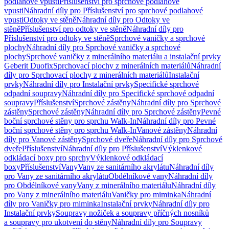
podlahové vpusti
Příslušenství pro sprchové podlahové
vpusti
Náhradní díly pro Příslušenství pro sprchové podlahové
vpusti
Odtoky ve stěně
Náhradní díly pro Odtoky ve
stěně
Příslušenství pro odtoky ve stěně
Náhradní díly pro
Příslušenství pro odtoky ve stěně
Sprchové vaničky a sprchové
plochy
Náhradní díly pro Sprchové vaničky a sprchové
plochy
Sprchové vaničky z minerálního materiálu a instalační prvky
Geberit Duofix
Sprchovací plochy z minerálních materiálů
Náhradní
díly pro Sprchovací plochy z minerálních materiálů
Instalační
prvky
Náhradní díly pro Instalační prvky
Specifické sprchové
odpadní soupravy
Náhradní díly pro Specifické sprchové odpadní
soupravy
Příslušenství
Sprchové zástěny
Náhradní díly pro Sprchové
zástěny
Sprchové zástěny
Náhradní díly pro Sprchové zástěny
Pevné
boční sprchové stěny pro sprchu Walk-In
Náhradní díly pro Pevné
boční sprchové stěny pro sprchu Walk-In
Vanové zástěny
Náhradní
díly pro Vanové zástěny
Sprchové dveře
Náhradní díly pro Sprchové
dveře
Příslušenství
Náhradní díly pro Příslušenství
Výklenkové
odkládací boxy pro sprchy
Výklenkové odkládací
boxy
Příslušenství
Vany
Vany ze sanitárního akrylátu
Náhradní díly
pro Vany ze sanitárního akrylátu
Obdélníkové vany
Náhradní díly
pro Obdélníkové vany
Vany z minerálního materiálu
Náhradní díly
pro Vany z minerálního materiálu
Vaničky pro miminka
Náhradní
díly pro Vaničky pro miminka
Instalační prvky
Náhradní díly pro
Instalační prvky
Soupravy nožiček a soupravy příčných nosníků
a soupravy pro ukotvení do stěny
Náhradní díly pro Soupravy