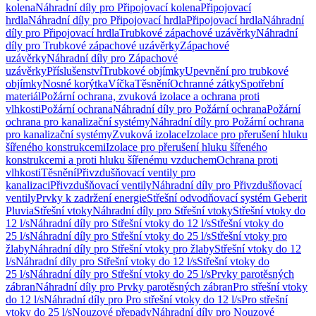
kolena
Náhradní díly pro Připojovací kolena
Připojovací
hrdla
Náhradní díly pro Připojovací hrdla
Připojovací hrdla
Náhradní
díly pro Připojovací hrdla
Trubkové zápachové uzávěrky
Náhradní
díly pro Trubkové zápachové uzávěrky
Zápachové
uzávěrky
Náhradní díly pro Zápachové
uzávěrky
Příslušenství
Trubkové objímky
Upevnění pro trubkové
objímky
Nosné korýtka
Víčka
Těsnění
Ochranné zátky
Spotřební
materiál
Požární ochrana, zvuková izolace a ochrana proti
vlhkosti
Požární ochrana
Náhradní díly pro Požární ochrana
Požární
ochrana pro kanalizační systémy
Náhradní díly pro Požární ochrana
pro kanalizační systémy
Zvuková izolace
Izolace pro přerušení hluku
šířeného konstrukcemi
Izolace pro přerušení hluku šířeného
konstrukcemi a proti hluku šířenému vzduchem
Ochrana proti
vlhkosti
Těsnění
Přivzdušňovací ventily pro
kanalizaci
Přivzdušňovací ventily
Náhradní díly pro Přivzdušňovací
ventily
Prvky k zadržení energie
Střešní odvodňovací systém Geberit
Pluvia
Střešní vtoky
Náhradní díly pro Střešní vtoky
Střešní vtoky do
12 l/s
Náhradní díly pro Střešní vtoky do 12 l/s
Střešní vtoky do
25 l/s
Náhradní díly pro Střešní vtoky do 25 l/s
Střešní vtoky pro
žlaby
Náhradní díly pro Střešní vtoky pro žlaby
Střešní vtoky do 12
l/s
Náhradní díly pro Střešní vtoky do 12 l/s
Střešní vtoky do
25 l/s
Náhradní díly pro Střešní vtoky do 25 l/s
Prvky parotěsných
zábran
Náhradní díly pro Prvky parotěsných zábran
Pro střešní vtoky
do 12 l/s
Náhradní díly pro Pro střešní vtoky do 12 l/s
Pro střešní
vtoky do 25 l/s
Nouzové přepady
Náhradní díly pro Nouzové