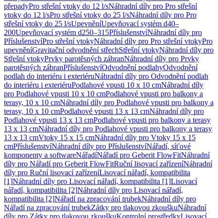
přepady
Pro střešní vtoky do 12 l/s
Náhradní díly pro Pro střešní
vtoky do 12 l/s
Pro střešní vtoky do 25 l/s
Náhradní díly pro Pro
střešní vtoky do 25 l/s
Upevnění
Upevňovací systém d40–
200
Upevňovací systém d250–315
Příslušenství
Náhradní díly pro
Příslušenství
Pro střešní vtoky
Náhradní díly pro Pro střešní vtoky
Pro
upevnění
Gravitační odvodnění střech
Střešní vtoky
Náhradní díly pro
Střešní vtoky
Prvky parotěsných zábran
Náhradní díly pro Prvky
parotěsných zábran
Příslušenství
Odvodnění podlahy
Odvodnění
podlah do interiéru i exteriéru
Náhradní díly pro Odvodnění podlah
do interiéru i exteriéru
Podlahové vpusti 10 x 10 cm
Náhradní díly
pro Podlahové vpusti 10 x 10 cm
Podlahové vpusti pro balkony a
terasy, 10 x 10 cm
Náhradní díly pro Podlahové vpusti pro balkony a
terasy, 10 x 10 cm
Podlahové vpusti 13 x 13 cm
Náhradní díly pro
Podlahové vpusti 13 x 13 cm
Podlahové vpusti pro balkony a terasy
13 x 13 cm
Náhradní díly pro Podlahové vpusti pro balkony a terasy
13 x 13 cm
Vtoky 15 x 15 cm
Náhradní díly pro Vtoky 15 x 15
cm
Příslušenství
Náhradní díly pro Příslušenství
Nářadí, síťové
komponenty a software
Nářadí
Nářadí pro Geberit FlowFit
Náhradní
díly pro Nářadí pro Geberit FlowFit
Ruční lisovací zařízení
Náhradní
díly pro Ruční lisovací zařízení
Lisovací nářadí, kompatibilita
[1]
Náhradní díly pro Lisovací nářadí, kompatibilita [1]
Lisovací
nářadí, kompatibilita [2]
Náhradní díly pro Lisovací nářadí,
kompatibilita [2]
Nářadí na zpracování trubek
Náhradní díly pro
Nářadí na zpracování trubek
Zátky pro tlakovou zkoušku
Náhradní
díly pro Zátky pro tlakovou zkoušku
Kontrolní prostředky
Lisovací