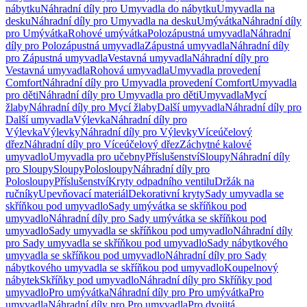
nábytku
Náhradní díly pro Umyvadla do nábytku
Umyvadla na
desku
Náhradní díly pro Umyvadla na desku
Umývátka
Náhradní díly
pro Umývátka
Rohové umývátka
Polozápustná umyvadla
Náhradní
díly pro Polozápustná umyvadla
Zápustná umyvadla
Náhradní díly
pro Zápustná umyvadla
Vestavná umyvadla
Náhradní díly pro
Vestavná umyvadla
Rohová umyvadla
Umyvadla provedení
Comfort
Náhradní díly pro Umyvadla provedení Comfort
Umyvadla
pro děti
Náhradní díly pro Umyvadla pro děti
Umyvadla
Mycí
žlaby
Náhradní díly pro Mycí žlaby
Další umyvadla
Náhradní díly pro
Další umyvadla
Výlevka
Náhradní díly pro
Výlevka
Výlevky
Náhradní díly pro Výlevky
Víceúčelový
dřez
Náhradní díly pro Víceúčelový dřez
Záchytné kalové
umyvadlo
Umyvadla pro učebny
Příslušenství
Sloupy
Náhradní díly
pro Sloupy
Sloupy
Polosloupy
Náhradní díly pro
Polosloupy
Příslušenství
Kryty odpadního ventilu
Držák na
ručníky
Upevňovací materiál
Dekorativní kryty
Sady umyvadla se
skříňkou pod umyvadlo
Sady umývátka se skříňkou pod
umyvadlo
Náhradní díly pro Sady umývátka se skříňkou pod
umyvadlo
Sady umyvadla se skříňkou pod umyvadlo
Náhradní díly
pro Sady umyvadla se skříňkou pod umyvadlo
Sady nábytkového
umyvadla se skříňkou pod umyvadlo
Náhradní díly pro Sady
nábytkového umyvadla se skříňkou pod umyvadlo
Koupelnový
nábytek
Skříňky pod umyvadlo
Náhradní díly pro Skříňky pod
umyvadlo
Pro umývátka
Náhradní díly pro Pro umývátka
Pro
umyvadla
Náhradní díly pro Pro umyvadla
Pro dvojitá