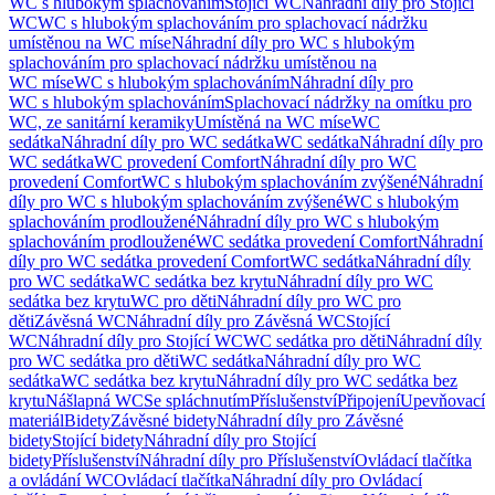
WC s hlubokým splachováním
Stojící WC
Náhradní díly pro Stojící
WC
WC s hlubokým splachováním pro splachovací nádržku
umístěnou na WC míse
Náhradní díly pro WC s hlubokým
splachováním pro splachovací nádržku umístěnou na
WC míse
WC s hlubokým splachováním
Náhradní díly pro
WC s hlubokým splachováním
Splachovací nádržky na omítku pro
WC, ze sanitární keramiky
Umístěná na WC míse
WC
sedátka
Náhradní díly pro WC sedátka
WC sedátka
Náhradní díly pro
WC sedátka
WC provedení Comfort
Náhradní díly pro WC
provedení Comfort
WC s hlubokým splachováním zvýšené
Náhradní
díly pro WC s hlubokým splachováním zvýšené
WC s hlubokým
splachováním prodloužené
Náhradní díly pro WC s hlubokým
splachováním prodloužené
WC sedátka provedení Comfort
Náhradní
díly pro WC sedátka provedení Comfort
WC sedátka
Náhradní díly
pro WC sedátka
WC sedátka bez krytu
Náhradní díly pro WC
sedátka bez krytu
WC pro děti
Náhradní díly pro WC pro
děti
Závěsná WC
Náhradní díly pro Závěsná WC
Stojící
WC
Náhradní díly pro Stojící WC
WC sedátka pro děti
Náhradní díly
pro WC sedátka pro děti
WC sedátka
Náhradní díly pro WC
sedátka
WC sedátka bez krytu
Náhradní díly pro WC sedátka bez
krytu
Nášlapná WC
Se spláchnutím
Příslušenství
Připojení
Upevňovací
materiál
Bidety
Závěsné bidety
Náhradní díly pro Závěsné
bidety
Stojící bidety
Náhradní díly pro Stojící
bidety
Příslušenství
Náhradní díly pro Příslušenství
Ovládací tlačítka
a ovládání WC
Ovládací tlačítka
Náhradní díly pro Ovládací