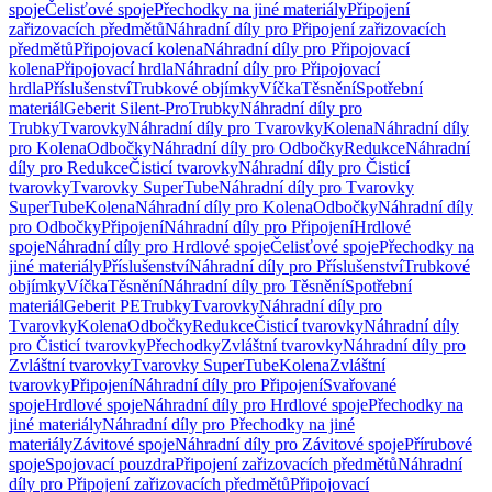
spoje
Čelisťové spoje
Přechodky na jiné materiály
Připojení
zařizovacích předmětů
Náhradní díly pro Připojení zařizovacích
předmětů
Připojovací kolena
Náhradní díly pro Připojovací
kolena
Připojovací hrdla
Náhradní díly pro Připojovací
hrdla
Příslušenství
Trubkové objímky
Víčka
Těsnění
Spotřební
materiál
Geberit Silent-Pro
Trubky
Náhradní díly pro
Trubky
Tvarovky
Náhradní díly pro Tvarovky
Kolena
Náhradní díly
pro Kolena
Odbočky
Náhradní díly pro Odbočky
Redukce
Náhradní
díly pro Redukce
Čisticí tvarovky
Náhradní díly pro Čisticí
tvarovky
Tvarovky SuperTube
Náhradní díly pro Tvarovky
SuperTube
Kolena
Náhradní díly pro Kolena
Odbočky
Náhradní díly
pro Odbočky
Připojení
Náhradní díly pro Připojení
Hrdlové
spoje
Náhradní díly pro Hrdlové spoje
Čelisťové spoje
Přechodky na
jiné materiály
Příslušenství
Náhradní díly pro Příslušenství
Trubkové
objímky
Víčka
Těsnění
Náhradní díly pro Těsnění
Spotřební
materiál
Geberit PE
Trubky
Tvarovky
Náhradní díly pro
Tvarovky
Kolena
Odbočky
Redukce
Čisticí tvarovky
Náhradní díly
pro Čisticí tvarovky
Přechodky
Zvláštní tvarovky
Náhradní díly pro
Zvláštní tvarovky
Tvarovky SuperTube
Kolena
Zvláštní
tvarovky
Připojení
Náhradní díly pro Připojení
Svařované
spoje
Hrdlové spoje
Náhradní díly pro Hrdlové spoje
Přechodky na
jiné materiály
Náhradní díly pro Přechodky na jiné
materiály
Závitové spoje
Náhradní díly pro Závitové spoje
Přírubové
spoje
Spojovací pouzdra
Připojení zařizovacích předmětů
Náhradní
díly pro Připojení zařizovacích předmětů
Připojovací