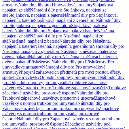
armatury
Náhradní díly pro Umyvadlové armatury
Stojánková,
napájení ze sítě
Náhradní díly pro Stojánková, napájení ze
sítě
Stojánková, napájení z baterie
Náhradní díly pro Stojánková,
napájení z baterie
Stojánková, napájení z generátoru
Náhradní díly
pro Stojánková, napájení z generátoru
Stojánková, páková
baterie
Náhradní díly pro Stojánková, páková baterie
Nástěnná,
napájení ze sítě
Náhradní díly pro Nástěnná, napájení ze
sítě
Nástěnná, napájení z baterie
Náhradní díly pro Nástěnná,
napájení z baterie
Nástěnná, napájení z generátoru
Náhradní díly pro
Nástěnná, napájení z generátoru
Nástěnná, směšovací baterie se
dvěma pákami
Náhradní díly pro Nástěnná, směšovací baterie se
dvěma pákami
Příslušenství
Náhradní díly pro Příslušenství
Pro
umyvadlové armatury
Náhradní díly pro Pro umyvadlové
armatury
Připojení zařizovacích předmětů pro mycí prostor, dřezy,
spotřebiče a výlevky
Odpadní soupravy pro umyvadla
Náhradní díly
pro Odpadní soupravy pro umyvadla
Trubkové zápachové
uzávěrky
Náhradní díly pro Trubkové zápachové uzávěrky
Trubkové
zápachové uzávěrky, prostorově úsporné
Náhradní díly pro
Trubkové zápachové uzávěrky, prostorově úsporné
Zápachové
uzávěrky s nornou trubkou pro umyvadla
Náhradní díly pro
Zápachové uzávěrky s nornou trubkou pro umyvadla
Zápachové
uzávěrky s nornou trubkou pro umyvadla, prostorově
úsporné
Náhradní díly pro Zápachové uzávěrky s nornou trubkou
pro umyvadla, prostorově úsporné
Zápachové uzávěrky pod