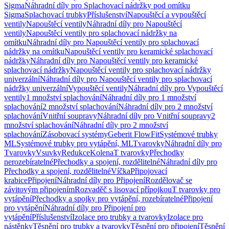
Sigma
Náhradní díly pro Splachovací nádržky pod omítku
Sigma
Splachovací trubky
Příslušenství
Napouštěcí a vypouštěcí
ventily
Napouštěcí ventily
Náhradní díly pro Napouštěcí
ventily
Napouštěcí ventily pro splachovací nádržky na
omítku
Náhradní díly pro Napouštěcí ventily pro splachovací
nádržky na omítku
Napouštěcí ventily pro keramické splachovací
nádržky
Náhradní díly pro Napouštěcí ventily pro keramické
splachovací nádržky
Napouštěcí ventily pro splachovací nádržky
univerzální
Náhradní díly pro Napouštěcí ventily pro splachovací
nádržky univerzální
Vypouštěcí ventily
Náhradní díly pro Vypouštěcí
ventily
1 množství splachování
Náhradní díly pro 1 množství
splachování
2 množství splachování
Náhradní díly pro 2 množství
splachování
Vnitřní soupravy
Náhradní díly pro Vnitřní soupravy
2
množství splachování
Náhradní díly pro 2 množství
splachování
Zásobovací systémy
Geberit FlowFit
Systémové trubky
ML
Systémové trubky pro vytápění, ML
Tvarovky
Náhradní díly pro
Tvarovky
Vsuvky
Redukce
Kolena
T tvarovky
Přechodky
nerozebíratelné
Přechodky a spojení, rozdělitelné
Náhradní díly pro
Přechodky a spojení, rozdělitelné
Víčka
Připojovací
krabice
Připojení
Náhradní díly pro Připojení
Rozdělovač se
závitovým připojením
Rozvaděč s lisovací přípojkou
T tvarovky pro
vytápění
Přechodky a spojky pro vytápění, rozebíratelné
Připojení
pro vytápění
Náhradní díly pro Připojení pro
vytápění
Příslušenství
Izolace pro trubky a tvarovky
Izolace pro
nástěnky
Těsnění pro trubky a tvarovky
Těsnění pro připojení
Těsnění