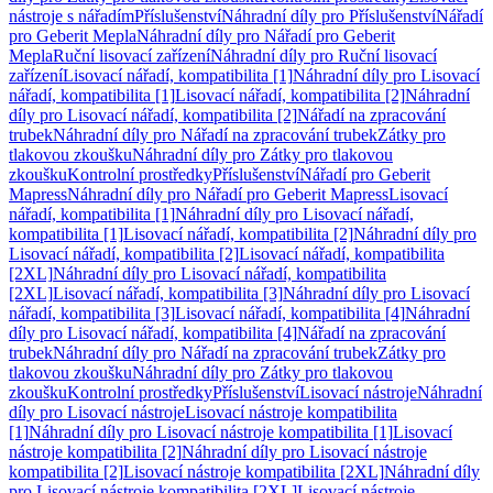
nástroje s nářadím
Příslušenství
Náhradní díly pro Příslušenství
Nářadí
pro Geberit Mepla
Náhradní díly pro Nářadí pro Geberit
Mepla
Ruční lisovací zařízení
Náhradní díly pro Ruční lisovací
zařízení
Lisovací nářadí, kompatibilita [1]
Náhradní díly pro Lisovací
nářadí, kompatibilita [1]
Lisovací nářadí, kompatibilita [2]
Náhradní
díly pro Lisovací nářadí, kompatibilita [2]
Nářadí na zpracování
trubek
Náhradní díly pro Nářadí na zpracování trubek
Zátky pro
tlakovou zkoušku
Náhradní díly pro Zátky pro tlakovou
zkoušku
Kontrolní prostředky
Příslušenství
Nářadí pro Geberit
Mapress
Náhradní díly pro Nářadí pro Geberit Mapress
Lisovací
nářadí, kompatibilita [1]
Náhradní díly pro Lisovací nářadí,
kompatibilita [1]
Lisovací nářadí, kompatibilita [2]
Náhradní díly pro
Lisovací nářadí, kompatibilita [2]
Lisovací nářadí, kompatibilita
[2XL]
Náhradní díly pro Lisovací nářadí, kompatibilita
[2XL]
Lisovací nářadí, kompatibilita [3]
Náhradní díly pro Lisovací
nářadí, kompatibilita [3]
Lisovací nářadí, kompatibilita [4]
Náhradní
díly pro Lisovací nářadí, kompatibilita [4]
Nářadí na zpracování
trubek
Náhradní díly pro Nářadí na zpracování trubek
Zátky pro
tlakovou zkoušku
Náhradní díly pro Zátky pro tlakovou
zkoušku
Kontrolní prostředky
Příslušenství
Lisovací nástroje
Náhradní
díly pro Lisovací nástroje
Lisovací nástroje kompatibilita
[1]
Náhradní díly pro Lisovací nástroje kompatibilita [1]
Lisovací
nástroje kompatibilita [2]
Náhradní díly pro Lisovací nástroje
kompatibilita [2]
Lisovací nástroje kompatibilita [2XL]
Náhradní díly
pro Lisovací nástroje kompatibilita [2XL]
Lisovací nástroje,