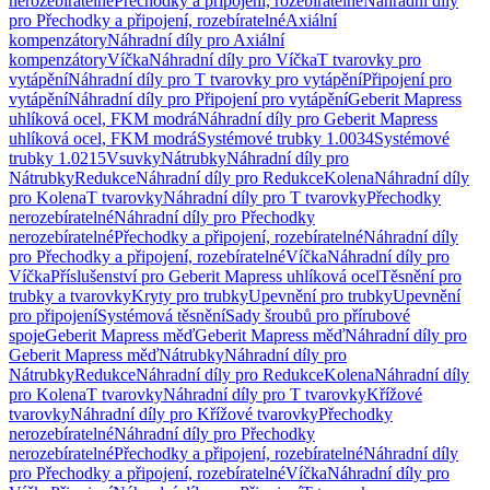
nerozebíratelné
Přechodky a připojení, rozebíratelné
Náhradní díly
pro Přechodky a připojení, rozebíratelné
Axiální
kompenzátory
Náhradní díly pro Axiální
kompenzátory
Víčka
Náhradní díly pro Víčka
T tvarovky pro
vytápění
Náhradní díly pro T tvarovky pro vytápění
Připojení pro
vytápění
Náhradní díly pro Připojení pro vytápění
Geberit Mapress
uhlíková ocel, FKM modrá
Náhradní díly pro Geberit Mapress
uhlíková ocel, FKM modrá
Systémové trubky 1.0034
Systémové
trubky 1.0215
Vsuvky
Nátrubky
Náhradní díly pro
Nátrubky
Redukce
Náhradní díly pro Redukce
Kolena
Náhradní díly
pro Kolena
T tvarovky
Náhradní díly pro T tvarovky
Přechodky
nerozebíratelné
Náhradní díly pro Přechodky
nerozebíratelné
Přechodky a připojení, rozebíratelné
Náhradní díly
pro Přechodky a připojení, rozebíratelné
Víčka
Náhradní díly pro
Víčka
Příslušenství pro Geberit Mapress uhlíková ocel
Těsnění pro
trubky a tvarovky
Kryty pro trubky
Upevnění pro trubky
Upevnění
pro připojení
Systémová těsnění
Sady šroubů pro přírubové
spoje
Geberit Mapress měď
Geberit Mapress měď
Náhradní díly pro
Geberit Mapress měď
Nátrubky
Náhradní díly pro
Nátrubky
Redukce
Náhradní díly pro Redukce
Kolena
Náhradní díly
pro Kolena
T tvarovky
Náhradní díly pro T tvarovky
Křížové
tvarovky
Náhradní díly pro Křížové tvarovky
Přechodky
nerozebíratelné
Náhradní díly pro Přechodky
nerozebíratelné
Přechodky a připojení, rozebíratelné
Náhradní díly
pro Přechodky a připojení, rozebíratelné
Víčka
Náhradní díly pro