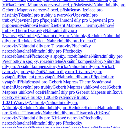
Víčka
Geberit Mapress nerezová ocel, příslušenství
Náhradní díly pro
Geberit Mapress nerezová ocel, příslušenství
Izolace pro
nástěnky
Těsnění pro trubky a tvarovky
Upevnění pro
trubky
Upevnění pro připojení
Náhradní díly pro Upevnění pro
připojení
Systémová těsnění
Geberit Mapress Therm
Systémové
trubky Therm
Tvarovky
Náhradní díly pro
Tvarovky
Nátrubky
Náhradní díly pro Nátrubky
Redukce
Náhradní
díly pro Redukce
Kolena
Náhradní díly pro Kolena
T
tvarovky
Náhradní díly pro T tvarovky
Přechodky
nerozebíratelné
Náhradní díly pro Přechodky
nerozebíratelné
Přechodky a spojky, rozebíratelné
Náhradní díly pro
Přechodky a spojky, rozebíratelné
Axiální kompenzátory
Náhradní
díly pro Axiální kompenzátory
Víčka
Náhradní díly pro Víčka
T
tvarovky pro vytápění
Náhradní díly pro T tvarovky pro
vytápění
Připojení pro vytápění
Náhradní díly pro Připojení pro
vytápění
Příslušenství pro Geberit Mapress Therm
Systémová
těsnění
Upevnění pro trubky
Geberit Mapress uhlíková ocel
Geberit
Mapress uhlíková ocel
Náhradní díly pro Geberit Mapress uhlíková
ocel
Systémové trubky 1.0034
Systémové trubky
1.0215
Vsuvky
Nátrubky
Náhradní díly pro
Nátrubky
Redukce
Náhradní díly pro Redukce
Kolena
Náhradní díly
pro Kolena
T tvarovky
Náhradní díly pro T tvarovky
Křížové
tvarovky
Náhradní díly pro Křížové tvarovky
Přechodky
nerozebíratelné
Náhradní díly pro Přechodky