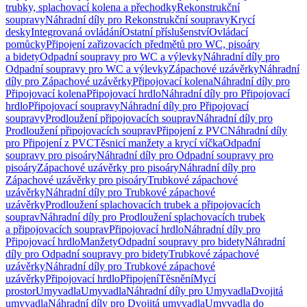
trubky, splachovací kolena a přechodky
Rekonstrukční
soupravy
Náhradní díly pro Rekonstrukční soupravy
Krycí
desky
Integrovaná ovládání
Ostatní příslušenství
Ovládací
pomůcky
Připojení zařizovacích předmětů pro WC, pisoáry
a bidety
Odpadní soupravy pro WC a výlevky
Náhradní díly pro
Odpadní soupravy pro WC a výlevky
Zápachové uzávěrky
Náhradní
díly pro Zápachové uzávěrky
Připojovací kolena
Náhradní díly pro
Připojovací kolena
Připojovací hrdlo
Náhradní díly pro Připojovací
hrdlo
Připojovací soupravy
Náhradní díly pro Připojovací
soupravy
Prodloužení připojovacích souprav
Náhradní díly pro
Prodloužení připojovacích souprav
Připojení z PVC
Náhradní díly
pro Připojení z PVC
Těsnicí manžety a krycí víčka
Odpadní
soupravy pro pisoáry
Náhradní díly pro Odpadní soupravy pro
pisoáry
Zápachové uzávěrky pro pisoáry
Náhradní díly pro
Zápachové uzávěrky pro pisoáry
Trubkové zápachové
uzávěrky
Náhradní díly pro Trubkové zápachové
uzávěrky
Prodloužení splachovacích trubek a připojovacích
souprav
Náhradní díly pro Prodloužení splachovacích trubek
a připojovacích souprav
Připojovací hrdlo
Náhradní díly pro
Připojovací hrdlo
Manžety
Odpadní soupravy pro bidety
Náhradní
díly pro Odpadní soupravy pro bidety
Trubkové zápachové
uzávěrky
Náhradní díly pro Trubkové zápachové
uzávěrky
Připojovací hrdlo
Připojení
Těsnění
Mycí
prostor
Umyvadla
Umyvadla
Náhradní díly pro Umyvadla
Dvojitá
umyvadla
Náhradní díly pro Dvojitá umyvadla
Umyvadla do