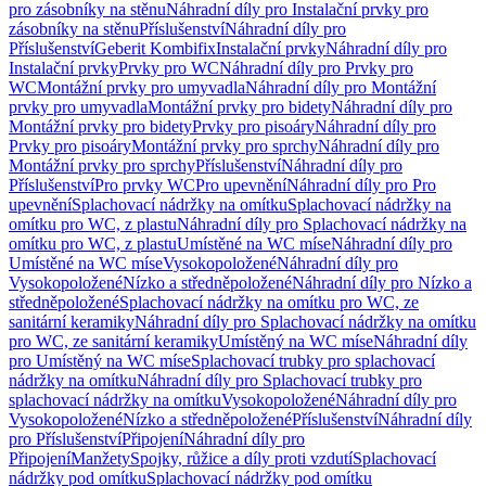
pro zásobníky na stěnu
Náhradní díly pro Instalační prvky pro
zásobníky na stěnu
Příslušenství
Náhradní díly pro
Příslušenství
Geberit Kombifix
Instalační prvky
Náhradní díly pro
Instalační prvky
Prvky pro WC
Náhradní díly pro Prvky pro
WC
Montážní prvky pro umyvadla
Náhradní díly pro Montážní
prvky pro umyvadla
Montážní prvky pro bidety
Náhradní díly pro
Montážní prvky pro bidety
Prvky pro pisoáry
Náhradní díly pro
Prvky pro pisoáry
Montážní prvky pro sprchy
Náhradní díly pro
Montážní prvky pro sprchy
Příslušenství
Náhradní díly pro
Příslušenství
Pro prvky WC
Pro upevnění
Náhradní díly pro Pro
upevnění
Splachovací nádržky na omítku
Splachovací nádržky na
omítku pro WC, z plastu
Náhradní díly pro Splachovací nádržky na
omítku pro WC, z plastu
Umístěné na WC míse
Náhradní díly pro
Umístěné na WC míse
Vysokopoložené
Náhradní díly pro
Vysokopoložené
Nízko a středněpoložené
Náhradní díly pro Nízko a
středněpoložené
Splachovací nádržky na omítku pro WC, ze
sanitární keramiky
Náhradní díly pro Splachovací nádržky na omítku
pro WC, ze sanitární keramiky
Umístěný na WC míse
Náhradní díly
pro Umístěný na WC míse
Splachovací trubky pro splachovací
nádržky na omítku
Náhradní díly pro Splachovací trubky pro
splachovací nádržky na omítku
Vysokopoložené
Náhradní díly pro
Vysokopoložené
Nízko a středněpoložené
Příslušenství
Náhradní díly
pro Příslušenství
Připojení
Náhradní díly pro
Připojení
Manžety
Spojky, růžice a díly proti vzdutí
Splachovací
nádržky pod omítku
Splachovací nádržky pod omítku