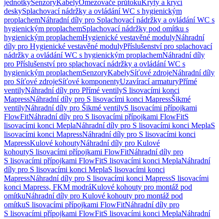
jednotky
Senzory
Kabely
Omezovače průtoku
Kryty a krycí
desky
Splachovací nádržky a ovládání WC s hygienickým
proplachem
Náhradní díly pro Splachovací nádržky a ovládání WC s
hygienickým proplachem
Splachovací nádržky pod omítku s
hygienickým proplachem
Hygienické vestavěné moduly
Náhradní
díly pro Hygienické vestavěné moduly
Příslušenství pro splachovací
nádržky a ovládání WC s hygienickým proplachem
Náhradní díly
pro Příslušenství pro splachovací nádržky a ovládání WC s
hygienickým proplachem
Senzory
Kabely
Síťové zdroje
Náhradní díly
pro Síťové zdroje
Síťové komponenty
Uzavírací armatury
Přímé
ventily
Náhradní díly pro Přímé ventily
S lisovacími konci
Mapress
Náhradní díly pro S lisovacími konci Mapress
Šikmé
ventily
Náhradní díly pro Šikmé ventily
S lisovacími přípojkami
FlowFit
Náhradní díly pro S lisovacími přípojkami FlowFit
S
lisovacími konci Mepla
Náhradní díly pro S lisovacími konci Mepla
S
lisovacími konci Mapress
Náhradní díly pro S lisovacími konci
Mapress
Kulové kohouty
Náhradní díly pro Kulové
kohouty
S lisovacími přípojkami FlowFit
Náhradní díly pro
S lisovacími přípojkami FlowFit
S lisovacími konci Mepla
Náhradní
díly pro S lisovacími konci Mepla
S lisovacími konci
Mapress
Náhradní díly pro S lisovacími konci Mapress
S lisovacími
konci Mapress, FKM modrá
Kulové kohouty pro montáž pod
omítku
Náhradní díly pro Kulové kohouty pro montáž pod
omítku
S lisovacími přípojkami FlowFit
Náhradní díly pro
S lisovacími přípojkami FlowFit
S lisovacími konci Mepla
Náhradní