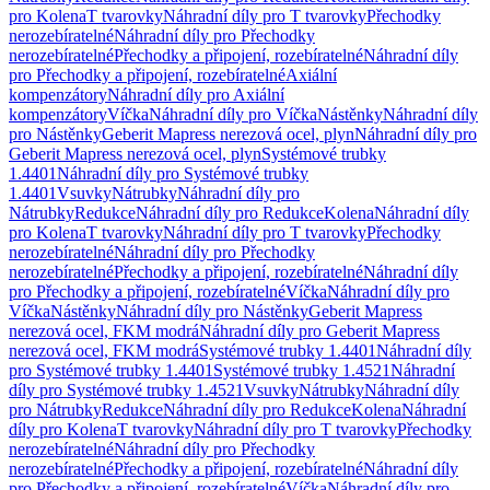
pro Kolena
T tvarovky
Náhradní díly pro T tvarovky
Přechodky
nerozebíratelné
Náhradní díly pro Přechodky
nerozebíratelné
Přechodky a připojení, rozebíratelné
Náhradní díly
pro Přechodky a připojení, rozebíratelné
Axiální
kompenzátory
Náhradní díly pro Axiální
kompenzátory
Víčka
Náhradní díly pro Víčka
Nástěnky
Náhradní díly
pro Nástěnky
Geberit Mapress nerezová ocel, plyn
Náhradní díly pro
Geberit Mapress nerezová ocel, plyn
Systémové trubky
1.4401
Náhradní díly pro Systémové trubky
1.4401
Vsuvky
Nátrubky
Náhradní díly pro
Nátrubky
Redukce
Náhradní díly pro Redukce
Kolena
Náhradní díly
pro Kolena
T tvarovky
Náhradní díly pro T tvarovky
Přechodky
nerozebíratelné
Náhradní díly pro Přechodky
nerozebíratelné
Přechodky a připojení, rozebíratelné
Náhradní díly
pro Přechodky a připojení, rozebíratelné
Víčka
Náhradní díly pro
Víčka
Nástěnky
Náhradní díly pro Nástěnky
Geberit Mapress
nerezová ocel, FKM modrá
Náhradní díly pro Geberit Mapress
nerezová ocel, FKM modrá
Systémové trubky 1.4401
Náhradní díly
pro Systémové trubky 1.4401
Systémové trubky 1.4521
Náhradní
díly pro Systémové trubky 1.4521
Vsuvky
Nátrubky
Náhradní díly
pro Nátrubky
Redukce
Náhradní díly pro Redukce
Kolena
Náhradní
díly pro Kolena
T tvarovky
Náhradní díly pro T tvarovky
Přechodky
nerozebíratelné
Náhradní díly pro Přechodky
nerozebíratelné
Přechodky a připojení, rozebíratelné
Náhradní díly
pro Přechodky a připojení, rozebíratelné
Víčka
Náhradní díly pro