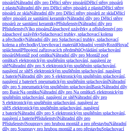
pisoárů
Náhradní díly pro Dělicí stěny pisoárů
Dělicí stěny pisoárů
z plastu
Náhradní díly pro Dělicí stěny pisoárů z plastu
Dělicí stěny
pisoárů ze skla
Náhradní díly pro Dělicí stěny pisoárů ze skla
Dělicí
stěny pisoárů ze sanitární keramiky
Náhradní díly pro Dělicí stěny
pisoárů ze sanitární keramiky
Příslušenství
Náhradní díly pro
Příslušenství
Víko pisoáru
Zápachové uzávěrky a příslušenství pro
zápachové uzávěrky
Splachovací trubky, splachovací kolena
a přechodky
Náhradní díly pro Splachovací trubky, splachovací
kolena a přechodky
Upevňovací materiál
Odpadní ventily
Rozdělovač
spláchnutí
Připojení zařizovacích předmětů
Ovládání splachování
pisoárů
Montáž pod omítku
Náhradní díly pro Montáž pod
omítku
S elektronickým spuštěním splachování, napájení ze
sítě
Náhradní díly pro S elektronickým spuštěním splachování,
napájení ze sítě
S elektronickým spuštěním splachování, napájení
z baterie
Náhradní díly pro S elektronickým spuštěním splachování,
napájení z baterie
S pneumatickým spuštěním splachování
Náhradní
díly pro S pneumatickým spuštěním splachování
Basic
Náhradní díly
pro Basic
Na omítku
Náhradní díly pro Na omítku
S elektronickým
spuštěním splachování, napájení ze sítě
Náhradní díly pro
S elektronickým spuštěním splachování, napájení ze
sítě
S elektronickým spuštěním splachování, napájení
z baterie
Náhradní díly pro S elektronickým spuštěním splachování,
napájení z baterie
Příslušenství
Náhradní díly pro
Příslušenství
Soupravy pro hrubou montáž a pro přestavbu
Náhradní
díly pro Soupravy pro hrubou montáž a pro přestavbu
Splachovací