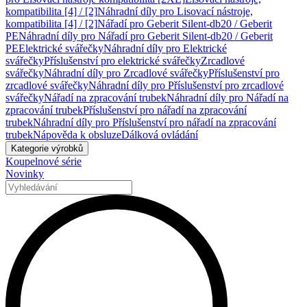
kompatibilita [4] / [2]
Náhradní díly pro Lisovací nástroje,
kompatibilita [4] / [2]
Nářadí pro Geberit Silent-db20 / Geberit
PE
Náhradní díly pro Nářadí pro Geberit Silent-db20 / Geberit
PE
Elektrické svářečky
Náhradní díly pro Elektrické
svářečky
Příslušenství pro elektrické svářečky
Zrcadlové
svářečky
Náhradní díly pro Zrcadlové svářečky
Příslušenství pro
zrcadlové svářečky
Náhradní díly pro Příslušenství pro zrcadlové
svářečky
Nářadí na zpracování trubek
Náhradní díly pro Nářadí na
zpracování trubek
Příslušenství pro nářadí na zpracování
trubek
Náhradní díly pro Příslušenství pro nářadí na zpracování
trubek
Nápověda k obsluze
Dálková ovládání
Kategorie výrobků
Koupelnové série
Novinky