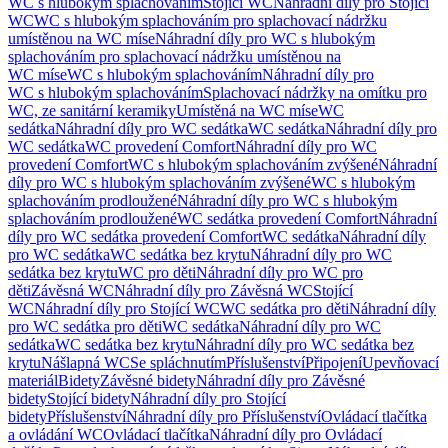
WC s hlubokým splachováním
Stojící WC
Náhradní díly pro Stojící
WC
WC s hlubokým splachováním pro splachovací nádržku
umístěnou na WC míse
Náhradní díly pro WC s hlubokým
splachováním pro splachovací nádržku umístěnou na
WC míse
WC s hlubokým splachováním
Náhradní díly pro
WC s hlubokým splachováním
Splachovací nádržky na omítku pro
WC, ze sanitární keramiky
Umístěná na WC míse
WC
sedátka
Náhradní díly pro WC sedátka
WC sedátka
Náhradní díly pro
WC sedátka
WC provedení Comfort
Náhradní díly pro WC
provedení Comfort
WC s hlubokým splachováním zvýšené
Náhradní
díly pro WC s hlubokým splachováním zvýšené
WC s hlubokým
splachováním prodloužené
Náhradní díly pro WC s hlubokým
splachováním prodloužené
WC sedátka provedení Comfort
Náhradní
díly pro WC sedátka provedení Comfort
WC sedátka
Náhradní díly
pro WC sedátka
WC sedátka bez krytu
Náhradní díly pro WC
sedátka bez krytu
WC pro děti
Náhradní díly pro WC pro
děti
Závěsná WC
Náhradní díly pro Závěsná WC
Stojící
WC
Náhradní díly pro Stojící WC
WC sedátka pro děti
Náhradní díly
pro WC sedátka pro děti
WC sedátka
Náhradní díly pro WC
sedátka
WC sedátka bez krytu
Náhradní díly pro WC sedátka bez
krytu
Nášlapná WC
Se spláchnutím
Příslušenství
Připojení
Upevňovací
materiál
Bidety
Závěsné bidety
Náhradní díly pro Závěsné
bidety
Stojící bidety
Náhradní díly pro Stojící
bidety
Příslušenství
Náhradní díly pro Příslušenství
Ovládací tlačítka
a ovládání WC
Ovládací tlačítka
Náhradní díly pro Ovládací