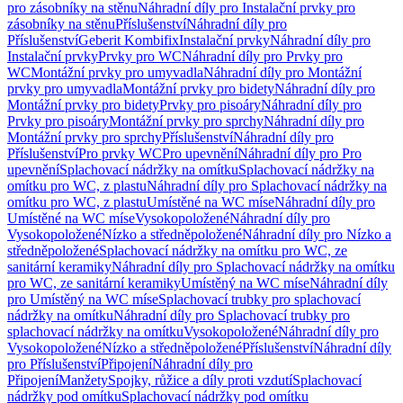
pro zásobníky na stěnu
Náhradní díly pro Instalační prvky pro
zásobníky na stěnu
Příslušenství
Náhradní díly pro
Příslušenství
Geberit Kombifix
Instalační prvky
Náhradní díly pro
Instalační prvky
Prvky pro WC
Náhradní díly pro Prvky pro
WC
Montážní prvky pro umyvadla
Náhradní díly pro Montážní
prvky pro umyvadla
Montážní prvky pro bidety
Náhradní díly pro
Montážní prvky pro bidety
Prvky pro pisoáry
Náhradní díly pro
Prvky pro pisoáry
Montážní prvky pro sprchy
Náhradní díly pro
Montážní prvky pro sprchy
Příslušenství
Náhradní díly pro
Příslušenství
Pro prvky WC
Pro upevnění
Náhradní díly pro Pro
upevnění
Splachovací nádržky na omítku
Splachovací nádržky na
omítku pro WC, z plastu
Náhradní díly pro Splachovací nádržky na
omítku pro WC, z plastu
Umístěné na WC míse
Náhradní díly pro
Umístěné na WC míse
Vysokopoložené
Náhradní díly pro
Vysokopoložené
Nízko a středněpoložené
Náhradní díly pro Nízko a
středněpoložené
Splachovací nádržky na omítku pro WC, ze
sanitární keramiky
Náhradní díly pro Splachovací nádržky na omítku
pro WC, ze sanitární keramiky
Umístěný na WC míse
Náhradní díly
pro Umístěný na WC míse
Splachovací trubky pro splachovací
nádržky na omítku
Náhradní díly pro Splachovací trubky pro
splachovací nádržky na omítku
Vysokopoložené
Náhradní díly pro
Vysokopoložené
Nízko a středněpoložené
Příslušenství
Náhradní díly
pro Příslušenství
Připojení
Náhradní díly pro
Připojení
Manžety
Spojky, růžice a díly proti vzdutí
Splachovací
nádržky pod omítku
Splachovací nádržky pod omítku