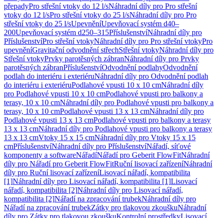
přepady
Pro střešní vtoky do 12 l/s
Náhradní díly pro Pro střešní
vtoky do 12 l/s
Pro střešní vtoky do 25 l/s
Náhradní díly pro Pro
střešní vtoky do 25 l/s
Upevnění
Upevňovací systém d40–
200
Upevňovací systém d250–315
Příslušenství
Náhradní díly pro
Příslušenství
Pro střešní vtoky
Náhradní díly pro Pro střešní vtoky
Pro
upevnění
Gravitační odvodnění střech
Střešní vtoky
Náhradní díly pro
Střešní vtoky
Prvky parotěsných zábran
Náhradní díly pro Prvky
parotěsných zábran
Příslušenství
Odvodnění podlahy
Odvodnění
podlah do interiéru i exteriéru
Náhradní díly pro Odvodnění podlah
do interiéru i exteriéru
Podlahové vpusti 10 x 10 cm
Náhradní díly
pro Podlahové vpusti 10 x 10 cm
Podlahové vpusti pro balkony a
terasy, 10 x 10 cm
Náhradní díly pro Podlahové vpusti pro balkony a
terasy, 10 x 10 cm
Podlahové vpusti 13 x 13 cm
Náhradní díly pro
Podlahové vpusti 13 x 13 cm
Podlahové vpusti pro balkony a terasy
13 x 13 cm
Náhradní díly pro Podlahové vpusti pro balkony a terasy
13 x 13 cm
Vtoky 15 x 15 cm
Náhradní díly pro Vtoky 15 x 15
cm
Příslušenství
Náhradní díly pro Příslušenství
Nářadí, síťové
komponenty a software
Nářadí
Nářadí pro Geberit FlowFit
Náhradní
díly pro Nářadí pro Geberit FlowFit
Ruční lisovací zařízení
Náhradní
díly pro Ruční lisovací zařízení
Lisovací nářadí, kompatibilita
[1]
Náhradní díly pro Lisovací nářadí, kompatibilita [1]
Lisovací
nářadí, kompatibilita [2]
Náhradní díly pro Lisovací nářadí,
kompatibilita [2]
Nářadí na zpracování trubek
Náhradní díly pro
Nářadí na zpracování trubek
Zátky pro tlakovou zkoušku
Náhradní
díly pro Zátky pro tlakovou zkoušku
Kontrolní prostředky
Lisovací