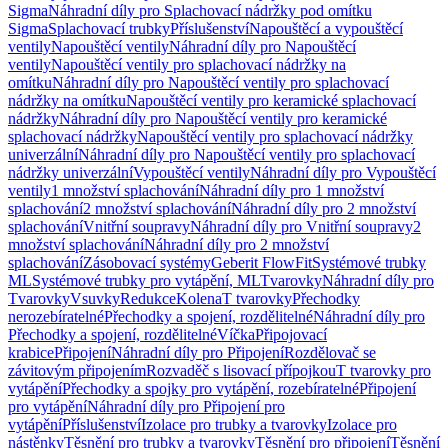
Sigma
Náhradní díly pro Splachovací nádržky pod omítku
Sigma
Splachovací trubky
Příslušenství
Napouštěcí a vypouštěcí
ventily
Napouštěcí ventily
Náhradní díly pro Napouštěcí
ventily
Napouštěcí ventily pro splachovací nádržky na
omítku
Náhradní díly pro Napouštěcí ventily pro splachovací
nádržky na omítku
Napouštěcí ventily pro keramické splachovací
nádržky
Náhradní díly pro Napouštěcí ventily pro keramické
splachovací nádržky
Napouštěcí ventily pro splachovací nádržky
univerzální
Náhradní díly pro Napouštěcí ventily pro splachovací
nádržky univerzální
Vypouštěcí ventily
Náhradní díly pro Vypouštěcí
ventily
1 množství splachování
Náhradní díly pro 1 množství
splachování
2 množství splachování
Náhradní díly pro 2 množství
splachování
Vnitřní soupravy
Náhradní díly pro Vnitřní soupravy
2
množství splachování
Náhradní díly pro 2 množství
splachování
Zásobovací systémy
Geberit FlowFit
Systémové trubky
ML
Systémové trubky pro vytápění, ML
Tvarovky
Náhradní díly pro
Tvarovky
Vsuvky
Redukce
Kolena
T tvarovky
Přechodky
nerozebíratelné
Přechodky a spojení, rozdělitelné
Náhradní díly pro
Přechodky a spojení, rozdělitelné
Víčka
Připojovací
krabice
Připojení
Náhradní díly pro Připojení
Rozdělovač se
závitovým připojením
Rozvaděč s lisovací přípojkou
T tvarovky pro
vytápění
Přechodky a spojky pro vytápění, rozebíratelné
Připojení
pro vytápění
Náhradní díly pro Připojení pro
vytápění
Příslušenství
Izolace pro trubky a tvarovky
Izolace pro
nástěnky
Těsnění pro trubky a tvarovky
Těsnění pro připojení
Těsnění