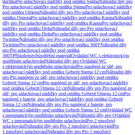
tlačítka
Pro splachovací nádržky pod omítku Sigma
Náhradní díly pro
Pro splachovací nádržky pod omítku Sigma
Pro splachovací nádržky
pod omítku Omega
Náhradní díly pro Pro splachovací nádržky pod
omítku Omega
Pro splachovací nádržky pod omítku Kappa
Náhradní
díly pro Pro splachovací nádržky pod omítku Kappa
Pro splachovací
nádržky pod omítku Delta
Náhradní díly pro Pro splachovací
nádržky pod omítku Delta
Pro splachovací nádržky pod omítku
Twinline
Náhradní díly pro Pro splachovací nádržky pod omítku
Twinline
Pro splachovací nádržky pod omítku 300T
Náhradní díly
pro Pro splachovací nádržky pod omítku
300T
Příslušenství
Spotřební materiál
Ovládání WC s elektronickým
spuštěním splachování
Náhradní díly pro Ovládání WC
s elektronickým spuštěním splachování
Pro napájení ze sítě, pro
splachovací nádržky pod omítku Geberit Sigma 12 cm
Náhradní díly
pro Pro napájení ze sítě, pro splachovací nádržky pod omítku
Geberit Sigma 12 cm
Pro napájení ze sítě, pro splachovací nádržky
pod omítku Geberit Omega 12 cm
Náhradní díly pro Pro napájení ze
sítě, pro splachovací nádržky pod omítku Geberit Omega 12 cm
Pro
napájení z baterie, pro splachovací nádržky pod omítku Geberit
Sigma 12 cm
Náhradní díly pro Pro napájení z baterie, pro
splachovací nádržky pod omítku Geberit Sigma 12 cm
Ovládání WC
s pneumatickým spuštěním splachování
Náhradní díly pro Ovládání
WC s pneumatickým spuštěním splachování
Pro 2 množství
splachování
Náhradní díly pro Pro 2 množství splachování
Pro
1 množství splachování
Náhradní díly pro Pro 1 množství