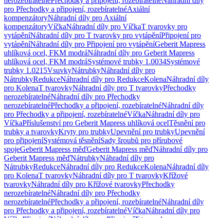
nerozebíratelné
Přechodky a připojení, rozebíratelné
Náhradní díly
pro Přechodky a připojení, rozebíratelné
Axiální
kompenzátory
Náhradní díly pro Axiální
kompenzátory
Víčka
Náhradní díly pro Víčka
T tvarovky pro
vytápění
Náhradní díly pro T tvarovky pro vytápění
Připojení pro
vytápění
Náhradní díly pro Připojení pro vytápění
Geberit Mapress
uhlíková ocel, FKM modrá
Náhradní díly pro Geberit Mapress
uhlíková ocel, FKM modrá
Systémové trubky 1.0034
Systémové
trubky 1.0215
Vsuvky
Nátrubky
Náhradní díly pro
Nátrubky
Redukce
Náhradní díly pro Redukce
Kolena
Náhradní díly
pro Kolena
T tvarovky
Náhradní díly pro T tvarovky
Přechodky
nerozebíratelné
Náhradní díly pro Přechodky
nerozebíratelné
Přechodky a připojení, rozebíratelné
Náhradní díly
pro Přechodky a připojení, rozebíratelné
Víčka
Náhradní díly pro
Víčka
Příslušenství pro Geberit Mapress uhlíková ocel
Těsnění pro
trubky a tvarovky
Kryty pro trubky
Upevnění pro trubky
Upevnění
pro připojení
Systémová těsnění
Sady šroubů pro přírubové
spoje
Geberit Mapress měď
Geberit Mapress měď
Náhradní díly pro
Geberit Mapress měď
Nátrubky
Náhradní díly pro
Nátrubky
Redukce
Náhradní díly pro Redukce
Kolena
Náhradní díly
pro Kolena
T tvarovky
Náhradní díly pro T tvarovky
Křížové
tvarovky
Náhradní díly pro Křížové tvarovky
Přechodky
nerozebíratelné
Náhradní díly pro Přechodky
nerozebíratelné
Přechodky a připojení, rozebíratelné
Náhradní díly
pro Přechodky a připojení, rozebíratelné
Víčka
Náhradní díly pro