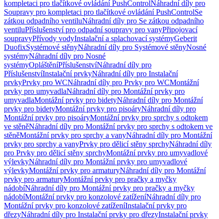
kompletaci pro tlačítkové ovládání PushControl
Náhradní díly pro
Soupravy pro kompletaci pro tlačítkové ovládání PushControl
Se
zátkou odpadního ventilu
Náhradní díly pro Se zátkou odpadního
ventilu
Příslušenství pro odpadní soupravy pro vany
Připojovací
soupravy
Přívody vody
Instalační a splachovací systémy
Geberit
Duofix
Systémové stěny
Náhradní díly pro Systémové stěny
Nosné
systémy
Náhradní díly pro Nosné
systémy
Opláštění
Příslušenství
Náhradní díly pro
Příslušenství
Instalační prvky
Náhradní díly pro Instalační
prvky
Prvky pro WC
Náhradní díly pro Prvky pro WC
Montážní
prvky pro umyvadla
Náhradní díly pro Montážní prvky pro
umyvadla
Montážní prvky pro bidety
Náhradní díly pro Montážní
prvky pro bidety
Montážní prvky pro pisoáry
Náhradní díly pro
Montážní prvky pro pisoáry
Montážní prvky pro sprchy s odtokem
ve stěně
Náhradní díly pro Montážní prvky pro sprchy s odtokem ve
stěně
Montážní prvky pro sprchy a vany
Náhradní díly pro Montážní
prvky pro sprchy a vany
Prvky pro dělicí stěny sprchy
Náhradní díly
pro Prvky pro dělicí stěny sprchy
Montážní prvky pro umyvadlové
výlevky
Náhradní díly pro Montážní prvky pro umyvadlové
výlevky
Montážní prvky pro armatury
Náhradní díly pro Montážní
prvky pro armatury
Montážní prvky pro pračky a myčky
nádobí
Náhradní díly pro Montážní prvky pro pračky a myčky
nádobí
Montážní prvky pro konzolové zatížení
Náhradní díly pro
Montážní prvky pro konzolové zatížení
Instalační prvky pro
dřezy
Náhradní díly pro Instalační prvky pro dřezy
Instalační prvky