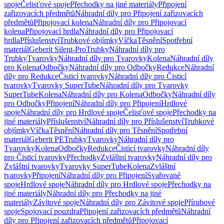
spoje
Čelisťové spoje
Přechodky na jiné materiály
Připojení
zařizovacích předmětů
Náhradní díly pro Připojení zařizovacích
předmětů
Připojovací kolena
Náhradní díly pro Připojovací
kolena
Připojovací hrdla
Náhradní díly pro Připojovací
hrdla
Příslušenství
Trubkové objímky
Víčka
Těsnění
Spotřební
materiál
Geberit Silent-Pro
Trubky
Náhradní díly pro
Trubky
Tvarovky
Náhradní díly pro Tvarovky
Kolena
Náhradní díly
pro Kolena
Odbočky
Náhradní díly pro Odbočky
Redukce
Náhradní
díly pro Redukce
Čisticí tvarovky
Náhradní díly pro Čisticí
tvarovky
Tvarovky SuperTube
Náhradní díly pro Tvarovky
SuperTube
Kolena
Náhradní díly pro Kolena
Odbočky
Náhradní díly
pro Odbočky
Připojení
Náhradní díly pro Připojení
Hrdlové
spoje
Náhradní díly pro Hrdlové spoje
Čelisťové spoje
Přechodky na
jiné materiály
Příslušenství
Náhradní díly pro Příslušenství
Trubkové
objímky
Víčka
Těsnění
Náhradní díly pro Těsnění
Spotřební
materiál
Geberit PE
Trubky
Tvarovky
Náhradní díly pro
Tvarovky
Kolena
Odbočky
Redukce
Čisticí tvarovky
Náhradní díly
pro Čisticí tvarovky
Přechodky
Zvláštní tvarovky
Náhradní díly pro
Zvláštní tvarovky
Tvarovky SuperTube
Kolena
Zvláštní
tvarovky
Připojení
Náhradní díly pro Připojení
Svařované
spoje
Hrdlové spoje
Náhradní díly pro Hrdlové spoje
Přechodky na
jiné materiály
Náhradní díly pro Přechodky na jiné
materiály
Závitové spoje
Náhradní díly pro Závitové spoje
Přírubové
spoje
Spojovací pouzdra
Připojení zařizovacích předmětů
Náhradní
díly pro Připojení zařizovacích předmětů
Připojovací