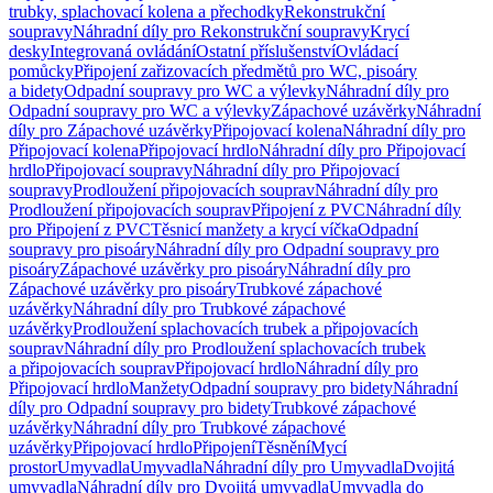
trubky, splachovací kolena a přechodky
Rekonstrukční
soupravy
Náhradní díly pro Rekonstrukční soupravy
Krycí
desky
Integrovaná ovládání
Ostatní příslušenství
Ovládací
pomůcky
Připojení zařizovacích předmětů pro WC, pisoáry
a bidety
Odpadní soupravy pro WC a výlevky
Náhradní díly pro
Odpadní soupravy pro WC a výlevky
Zápachové uzávěrky
Náhradní
díly pro Zápachové uzávěrky
Připojovací kolena
Náhradní díly pro
Připojovací kolena
Připojovací hrdlo
Náhradní díly pro Připojovací
hrdlo
Připojovací soupravy
Náhradní díly pro Připojovací
soupravy
Prodloužení připojovacích souprav
Náhradní díly pro
Prodloužení připojovacích souprav
Připojení z PVC
Náhradní díly
pro Připojení z PVC
Těsnicí manžety a krycí víčka
Odpadní
soupravy pro pisoáry
Náhradní díly pro Odpadní soupravy pro
pisoáry
Zápachové uzávěrky pro pisoáry
Náhradní díly pro
Zápachové uzávěrky pro pisoáry
Trubkové zápachové
uzávěrky
Náhradní díly pro Trubkové zápachové
uzávěrky
Prodloužení splachovacích trubek a připojovacích
souprav
Náhradní díly pro Prodloužení splachovacích trubek
a připojovacích souprav
Připojovací hrdlo
Náhradní díly pro
Připojovací hrdlo
Manžety
Odpadní soupravy pro bidety
Náhradní
díly pro Odpadní soupravy pro bidety
Trubkové zápachové
uzávěrky
Náhradní díly pro Trubkové zápachové
uzávěrky
Připojovací hrdlo
Připojení
Těsnění
Mycí
prostor
Umyvadla
Umyvadla
Náhradní díly pro Umyvadla
Dvojitá
umyvadla
Náhradní díly pro Dvojitá umyvadla
Umyvadla do