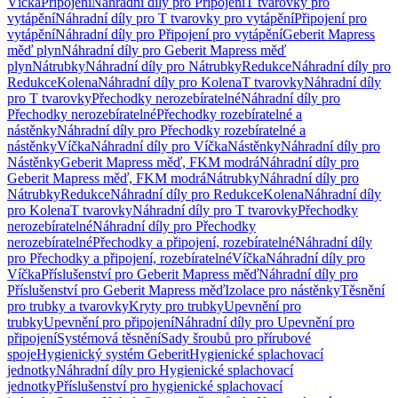
Víčka
Připojení
Náhradní díly pro Připojení
T tvarovky pro
vytápění
Náhradní díly pro T tvarovky pro vytápění
Připojení pro
vytápění
Náhradní díly pro Připojení pro vytápění
Geberit Mapress
měď plyn
Náhradní díly pro Geberit Mapress měď
plyn
Nátrubky
Náhradní díly pro Nátrubky
Redukce
Náhradní díly pro
Redukce
Kolena
Náhradní díly pro Kolena
T tvarovky
Náhradní díly
pro T tvarovky
Přechodky nerozebíratelné
Náhradní díly pro
Přechodky nerozebíratelné
Přechodky rozebíratelné a
nástěnky
Náhradní díly pro Přechodky rozebíratelné a
nástěnky
Víčka
Náhradní díly pro Víčka
Nástěnky
Náhradní díly pro
Nástěnky
Geberit Mapress měď, FKM modrá
Náhradní díly pro
Geberit Mapress měď, FKM modrá
Nátrubky
Náhradní díly pro
Nátrubky
Redukce
Náhradní díly pro Redukce
Kolena
Náhradní díly
pro Kolena
T tvarovky
Náhradní díly pro T tvarovky
Přechodky
nerozebíratelné
Náhradní díly pro Přechodky
nerozebíratelné
Přechodky a připojení, rozebíratelné
Náhradní díly
pro Přechodky a připojení, rozebíratelné
Víčka
Náhradní díly pro
Víčka
Příslušenství pro Geberit Mapress měď
Náhradní díly pro
Příslušenství pro Geberit Mapress měď
Izolace pro nástěnky
Těsnění
pro trubky a tvarovky
Kryty pro trubky
Upevnění pro
trubky
Upevnění pro připojení
Náhradní díly pro Upevnění pro
připojení
Systémová těsnění
Sady šroubů pro přírubové
spoje
Hygienický systém Geberit
Hygienické splachovací
jednotky
Náhradní díly pro Hygienické splachovací
jednotky
Příslušenství pro hygienické splachovací