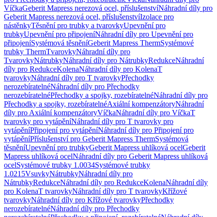
Víčka
Geberit Mapress nerezová ocel, příslušenství
Náhradní díly pro
Geberit Mapress nerezová ocel, příslušenství
Izolace pro
nástěnky
Těsnění pro trubky a tvarovky
Upevnění pro
trubky
Upevnění pro připojení
Náhradní díly pro Upevnění pro
připojení
Systémová těsnění
Geberit Mapress Therm
Systémové
trubky Therm
Tvarovky
Náhradní díly pro
Tvarovky
Nátrubky
Náhradní díly pro Nátrubky
Redukce
Náhradní
díly pro Redukce
Kolena
Náhradní díly pro Kolena
T
tvarovky
Náhradní díly pro T tvarovky
Přechodky
nerozebíratelné
Náhradní díly pro Přechodky
nerozebíratelné
Přechodky a spojky, rozebíratelné
Náhradní díly pro
Přechodky a spojky, rozebíratelné
Axiální kompenzátory
Náhradní
díly pro Axiální kompenzátory
Víčka
Náhradní díly pro Víčka
T
tvarovky pro vytápění
Náhradní díly pro T tvarovky pro
vytápění
Připojení pro vytápění
Náhradní díly pro Připojení pro
vytápění
Příslušenství pro Geberit Mapress Therm
Systémová
těsnění
Upevnění pro trubky
Geberit Mapress uhlíková ocel
Geberit
Mapress uhlíková ocel
Náhradní díly pro Geberit Mapress uhlíková
ocel
Systémové trubky 1.0034
Systémové trubky
1.0215
Vsuvky
Nátrubky
Náhradní díly pro
Nátrubky
Redukce
Náhradní díly pro Redukce
Kolena
Náhradní díly
pro Kolena
T tvarovky
Náhradní díly pro T tvarovky
Křížové
tvarovky
Náhradní díly pro Křížové tvarovky
Přechodky
nerozebíratelné
Náhradní díly pro Přechodky