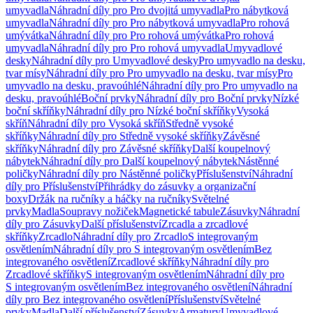
umyvadla
Náhradní díly pro Pro dvojitá umyvadla
Pro nábytková
umyvadla
Náhradní díly pro Pro nábytková umyvadla
Pro rohová
umývátka
Náhradní díly pro Pro rohová umývátka
Pro rohová
umyvadla
Náhradní díly pro Pro rohová umyvadla
Umyvadlové
desky
Náhradní díly pro Umyvadlové desky
Pro umyvadlo na desku,
tvar mísy
Náhradní díly pro Pro umyvadlo na desku, tvar mísy
Pro
umyvadlo na desku, pravoúhlé
Náhradní díly pro Pro umyvadlo na
desku, pravoúhlé
Boční prvky
Náhradní díly pro Boční prvky
Nízké
boční skříňky
Náhradní díly pro Nízké boční skříňky
Vysoká
skříň
Náhradní díly pro Vysoká skříň
Středně vysoké
skříňky
Náhradní díly pro Středně vysoké skříňky
Závěsné
skříňky
Náhradní díly pro Závěsné skříňky
Další koupelnový
nábytek
Náhradní díly pro Další koupelnový nábytek
Nástěnné
poličky
Náhradní díly pro Nástěnné poličky
Příslušenství
Náhradní
díly pro Příslušenství
Přihrádky do zásuvky a organizační
boxy
Držák na ručníky a háčky na ručníky
Světelné
prvky
Madla
Soupravy nožiček
Magnetické tabule
Zásuvky
Náhradní
díly pro Zásuvky
Další příslušenství
Zrcadla a zrcadlové
skříňky
Zrcadlo
Náhradní díly pro Zrcadlo
S integrovaným
osvětlením
Náhradní díly pro S integrovaným osvětlením
Bez
integrovaného osvětlení
Zrcadlové skříňky
Náhradní díly pro
Zrcadlové skříňky
S integrovaným osvětlením
Náhradní díly pro
S integrovaným osvětlením
Bez integrovaného osvětlení
Náhradní
díly pro Bez integrovaného osvětlení
Příslušenství
Světelné
prvky
Madla
Další příslušenství
Zásuvky
Armatury
Umyvadlové