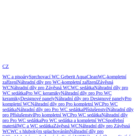
CZ
WC a pisoáry
Sprchovací WC Geberit AquaClean
WC-kompletní
zařízení
Náhradní díly pro WC-kompletní zařízení
Závěsná
WC
Náhradní díly pro Závěsná WC
WC sedátka
Náhradní díly pro
WC sedátka
Pro WC keramiky
Náhradní díly pro Pro WC
keramiky
Designové panely
Náhradní díly pro Designové panely
Pro
kompletní WC
Náhradní díly pro Pro kompletní WC
Pro WC
sedátka
Náhradní díly pro Pro WC sedátka
Příslušenství
Náhradní díly
pro Příslušenství
Pro kompletní WC
Pro WC sedátka
Náhradní díly
pro Pro WC sedátka
Pro WC sedátka a kompletní WC
Spotřební
materiál
WC a WC sedátka
Závěsná WC
Náhradní díly pro Závěsná
WC
WC s hlubokým splachováním
Náhradní díly pro