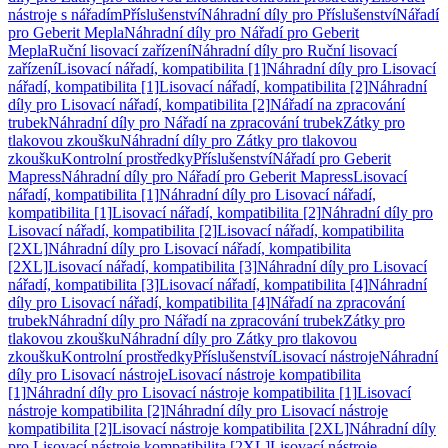
nástroje s nářadím
Příslušenství
Náhradní díly pro Příslušenství
Nářadí
pro Geberit Mepla
Náhradní díly pro Nářadí pro Geberit
Mepla
Ruční lisovací zařízení
Náhradní díly pro Ruční lisovací
zařízení
Lisovací nářadí, kompatibilita [1]
Náhradní díly pro Lisovací
nářadí, kompatibilita [1]
Lisovací nářadí, kompatibilita [2]
Náhradní
díly pro Lisovací nářadí, kompatibilita [2]
Nářadí na zpracování
trubek
Náhradní díly pro Nářadí na zpracování trubek
Zátky pro
tlakovou zkoušku
Náhradní díly pro Zátky pro tlakovou
zkoušku
Kontrolní prostředky
Příslušenství
Nářadí pro Geberit
Mapress
Náhradní díly pro Nářadí pro Geberit Mapress
Lisovací
nářadí, kompatibilita [1]
Náhradní díly pro Lisovací nářadí,
kompatibilita [1]
Lisovací nářadí, kompatibilita [2]
Náhradní díly pro
Lisovací nářadí, kompatibilita [2]
Lisovací nářadí, kompatibilita
[2XL]
Náhradní díly pro Lisovací nářadí, kompatibilita
[2XL]
Lisovací nářadí, kompatibilita [3]
Náhradní díly pro Lisovací
nářadí, kompatibilita [3]
Lisovací nářadí, kompatibilita [4]
Náhradní
díly pro Lisovací nářadí, kompatibilita [4]
Nářadí na zpracování
trubek
Náhradní díly pro Nářadí na zpracování trubek
Zátky pro
tlakovou zkoušku
Náhradní díly pro Zátky pro tlakovou
zkoušku
Kontrolní prostředky
Příslušenství
Lisovací nástroje
Náhradní
díly pro Lisovací nástroje
Lisovací nástroje kompatibilita
[1]
Náhradní díly pro Lisovací nástroje kompatibilita [1]
Lisovací
nástroje kompatibilita [2]
Náhradní díly pro Lisovací nástroje
kompatibilita [2]
Lisovací nástroje kompatibilita [2XL]
Náhradní díly
pro Lisovací nástroje kompatibilita [2XL]
Lisovací nástroje,