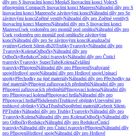
díly pro S lisovacími konci Mepla
S lisovacími konci Volex
S
připojeními Compact
S lisovacími konci Mapress
Náhradní díly pro S
lisovacími konci Mapress
Se závitovými konci
Náhradní díly pro Se
závitovými konci
Zpětné ventily
Náhradní díly pro Zpětné ventily
S
lisovacími konci Mapress
Náhradní díly pro S lisovacími konci
Mapress
Úsek vodoměru pro montáž pod omítku
Náhradní díly pro
Úsek vodoměru pro montáž pod omítku
Se závitovými
konci
Náhradní díly pro Se závitovými konci
Kanalizační
systémy
Geberit Silent-db20
Trubky
Tvarovky
Náhradní díly pro
Tvarovky
Kolena
Odbočky
Náhradní díly pro
Odbočky
Redukce
Čisticí tvarovky
Náhradní díly pro Čisticí
tvarovky
Tvarovky SuperTube
Kolena
Zvláštní
tvarovky
Připojení
Náhradní díly pro Připojení
Svařované
spoje
Hrdlové spoje
Náhradní díly pro Hrdlové spoje
Upínací
spojky
Přechodky na jiné materiály
Náhradní díly pro Přechodky na
jiné materiály
Připojení zařizovacích předmětů
Náhradní díly pro
Připojení zařizovacích předmětů
Připojovací kolena
Náhradní díly
pro Připojovací kolena
Připojovací hrdla
Náhradní díly pro
Připojovací hrdla
Příslušenství
Trubkové objímky
Upevnění pro
trubkové objímky
Víčka
Těsnění
Spotřební materiál
Geberit Silent-
PP
Trubky
Náhradní díly pro Trubky
Tvarovky
Náhradní díly pro
Tvarovky
Kolena
Náhradní díly pro Kolena
Odbočky
Náhradní díly
pro Odbočky
Redukce
Náhradní díly pro Redukce
Čisticí
tvarovky
Náhradní díly pro Čisticí tvarovky
Připojení
Náhradní díly
pro Připojení
Hrdlové spoje
Náhradní díly pro Hrdlové