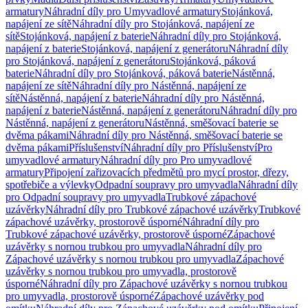
armatury
Náhradní díly pro Umyvadlové armatury
Stojánková,
napájení ze sítě
Náhradní díly pro Stojánková, napájení ze
sítě
Stojánková, napájení z baterie
Náhradní díly pro Stojánková,
napájení z baterie
Stojánková, napájení z generátoru
Náhradní díly
pro Stojánková, napájení z generátoru
Stojánková, páková
baterie
Náhradní díly pro Stojánková, páková baterie
Nástěnná,
napájení ze sítě
Náhradní díly pro Nástěnná, napájení ze
sítě
Nástěnná, napájení z baterie
Náhradní díly pro Nástěnná,
napájení z baterie
Nástěnná, napájení z generátoru
Náhradní díly pro
Nástěnná, napájení z generátoru
Nástěnná, směšovací baterie se
dvěma pákami
Náhradní díly pro Nástěnná, směšovací baterie se
dvěma pákami
Příslušenství
Náhradní díly pro Příslušenství
Pro
umyvadlové armatury
Náhradní díly pro Pro umyvadlové
armatury
Připojení zařizovacích předmětů pro mycí prostor, dřezy,
spotřebiče a výlevky
Odpadní soupravy pro umyvadla
Náhradní díly
pro Odpadní soupravy pro umyvadla
Trubkové zápachové
uzávěrky
Náhradní díly pro Trubkové zápachové uzávěrky
Trubkové
zápachové uzávěrky, prostorově úsporné
Náhradní díly pro
Trubkové zápachové uzávěrky, prostorově úsporné
Zápachové
uzávěrky s nornou trubkou pro umyvadla
Náhradní díly pro
Zápachové uzávěrky s nornou trubkou pro umyvadla
Zápachové
uzávěrky s nornou trubkou pro umyvadla, prostorově
úsporné
Náhradní díly pro Zápachové uzávěrky s nornou trubkou
pro umyvadla, prostorově úsporné
Zápachové uzávěrky pod