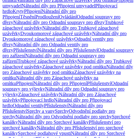
omítku
Náhradní díly pro Zápachové uzávěrky pod omítku
Připojení
umyvadel
Náhradní díly pro Připojení umyvadel
Připojovací
hrdlo
Kryty
Připojení
Náhradní díly pro
Připojení
Těsnění
Prodloužení
Ovládání
Odpadní soupravy pro
dřezy
Náhradní díly pro Odpadní soupravy pro dřezy
Trubkové
zápachové uzávěrky
Náhradní díly pro Trubkové zápachové
uzávěrky
Dvoukomorové zápachové uzávěrky
Náhradní díly pro
Dvoukomorové zápachové uzávěrky
Odpadní ventily pro
dřezy
Náhradní díly pro Odpadní ventily pro
dřezy
Příslušenství
Náhradní díly pro Příslušenství
Odpadní soupravy
pro zařízení
Náhradní díly pro Odpadní soupravy pro
zařízení
Trubkové zápachové uzávěrky
Náhradní díly pro Trubkové
zápachové uzávěrky
Zápachové uzávěrky pod omítku
Náhradní díly
pro Zápachové uzávěrky pod omítku
Zápachové uzávěrky na
omítku
Náhradní díly pro Zápachové uzávěrky na
omítku
Připojení
Náhradní díly pro Připojení
Příslušenství
Odpadní
soupravy pro výlevky
Náhradní díly pro Odpadní soupravy pro
výlevky
Zápachové uzávěrky
Náhradní díly pro Zápachové
uzávěrky
Připojovací hrdlo
Náhradní díly pro Připojovací
hrdlo
Odpadní ventily
Příslušenství
Náhradní díly pro
Příslušenství
Sprchy a vany
Sprchy
Odvodnění podlahy pro
sprchy
Náhradní díly pro Odvodnění podlahy pro sprchy
Sprchové
kanálky
Náhradní díly pro Sprchové kanálky
Příslušenství pro
sprchové kanálky
Náhradní díly pro Příslušenství pro sprchové
kanálky
Sprchové podlahové vpusti
Náhradní díly pro Sprchové