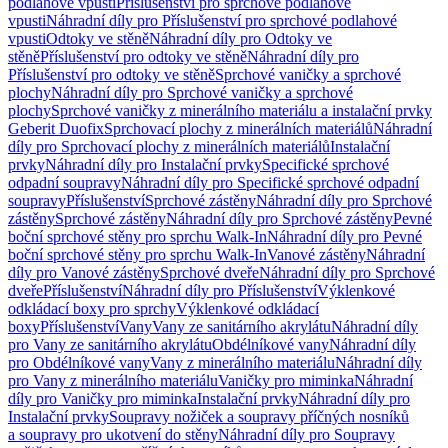
podlahové vpusti
Příslušenství pro sprchové podlahové
vpusti
Náhradní díly pro Příslušenství pro sprchové podlahové
vpusti
Odtoky ve stěně
Náhradní díly pro Odtoky ve
stěně
Příslušenství pro odtoky ve stěně
Náhradní díly pro
Příslušenství pro odtoky ve stěně
Sprchové vaničky a sprchové
plochy
Náhradní díly pro Sprchové vaničky a sprchové
plochy
Sprchové vaničky z minerálního materiálu a instalační prvky
Geberit Duofix
Sprchovací plochy z minerálních materiálů
Náhradní
díly pro Sprchovací plochy z minerálních materiálů
Instalační
prvky
Náhradní díly pro Instalační prvky
Specifické sprchové
odpadní soupravy
Náhradní díly pro Specifické sprchové odpadní
soupravy
Příslušenství
Sprchové zástěny
Náhradní díly pro Sprchové
zástěny
Sprchové zástěny
Náhradní díly pro Sprchové zástěny
Pevné
boční sprchové stěny pro sprchu Walk-In
Náhradní díly pro Pevné
boční sprchové stěny pro sprchu Walk-In
Vanové zástěny
Náhradní
díly pro Vanové zástěny
Sprchové dveře
Náhradní díly pro Sprchové
dveře
Příslušenství
Náhradní díly pro Příslušenství
Výklenkové
odkládací boxy pro sprchy
Výklenkové odkládací
boxy
Příslušenství
Vany
Vany ze sanitárního akrylátu
Náhradní díly
pro Vany ze sanitárního akrylátu
Obdélníkové vany
Náhradní díly
pro Obdélníkové vany
Vany z minerálního materiálu
Náhradní díly
pro Vany z minerálního materiálu
Vaničky pro miminka
Náhradní
díly pro Vaničky pro miminka
Instalační prvky
Náhradní díly pro
Instalační prvky
Soupravy nožiček a soupravy příčných nosníků
a soupravy pro ukotvení do stěny
Náhradní díly pro Soupravy