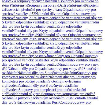
nožiček a soupravy příčných nosníků a soupravy pro ukotvení do
stěny
Příslušenství
Soupravy na opravy
Další příslušenství
Připojení
zařizovacích předmětů pro sprchy a vany
Odpadní soupravy pro
sprchové vaničky, d52
Náhradní díly pro Odpadní soupravy pro
sprchové vaničky, d52
S krytem odpadního ventilu
Náhradní díly pro
S krytem odpadního ventilu
Bez krytu odpadního ventilu
Náhradní
díly pro Bez krytu odpadního ventilu
Kryty odpadního
ventilu
Náhradní díly pro Kryty odpadního ventilu
Odpadní soupravy
pro sprchové vaničky, d90
Náhradní díly pro Odpadní soupravy pro
sprchové vaničky, d90
S krytem odpadního ventilu
Náhradní díly pro
S krytem odpadního ventilu
Bez krytu odpadního ventilu
Náhradní
díly pro Bez krytu odpadního ventilu
Kryty odpadního
ventilu
Náhradní díly pro Kryty odpadního ventilu
Odpadní soupravy
pro sprchové vaničky Sestra
Náhradní díly pro Odpadní soupravy
pro sprchové vaničky Sestra
Bez krytu odpadního ventilu
Náhradní
díly pro Bez krytu odpadního ventilu
Odpadní soupravy pro vany,
d52
Náhradní díly pro Odpadní soupravy pro vany, d52
S otočným
ovládáním
Náhradní díly pro S otočným ovládáním
Soupravy pro
kompletaci pro otočné ovládání
Náhradní díly pro Soupravy pro
kompletaci pro otočné ovládání
S otočným ovládáním
a přívodem
Náhradní díly pro S otočným ovládáním
a přívodem
Soupravy pro kompletaci pro otočné ovládání
a přívod
Náhradní díly pro Soupravy pro kompletaci pro otočné
ovládání a přívod
S tlačítkovým ovládáním PushControl
Náhradní
díly pro S tlačítkovým ovládáním PushControl
Soupravy pro