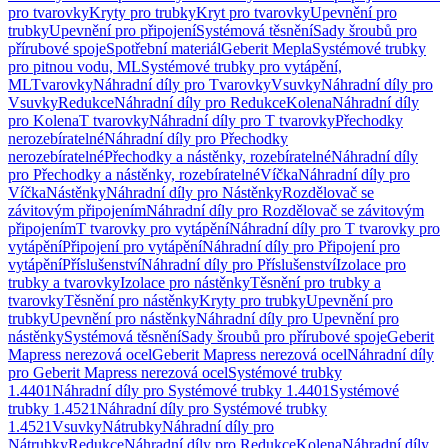
pro tvarovky
Kryty pro trubky
Kryt pro tvarovky
Upevnění pro
trubky
Upevnění pro připojení
Systémová těsnění
Sady šroubů pro
přírubové spoje
Spotřební materiál
Geberit Mepla
Systémové trubky
pro pitnou vodu, ML
Systémové trubky pro vytápění,
ML
Tvarovky
Náhradní díly pro Tvarovky
Vsuvky
Náhradní díly pro
Vsuvky
Redukce
Náhradní díly pro Redukce
Kolena
Náhradní díly
pro Kolena
T tvarovky
Náhradní díly pro T tvarovky
Přechodky
nerozebíratelné
Náhradní díly pro Přechodky
nerozebíratelné
Přechodky a nástěnky, rozebíratelné
Náhradní díly
pro Přechodky a nástěnky, rozebíratelné
Víčka
Náhradní díly pro
Víčka
Nástěnky
Náhradní díly pro Nástěnky
Rozdělovač se
závitovým připojením
Náhradní díly pro Rozdělovač se závitovým
připojením
T tvarovky pro vytápění
Náhradní díly pro T tvarovky pro
vytápění
Připojení pro vytápění
Náhradní díly pro Připojení pro
vytápění
Příslušenství
Náhradní díly pro Příslušenství
Izolace pro
trubky a tvarovky
Izolace pro nástěnky
Těsnění pro trubky a
tvarovky
Těsnění pro nástěnky
Kryty pro trubky
Upevnění pro
trubky
Upevnění pro nástěnky
Náhradní díly pro Upevnění pro
nástěnky
Systémová těsnění
Sady šroubů pro přírubové spoje
Geberit
Mapress nerezová ocel
Geberit Mapress nerezová ocel
Náhradní díly
pro Geberit Mapress nerezová ocel
Systémové trubky
1.4401
Náhradní díly pro Systémové trubky 1.4401
Systémové
trubky 1.4521
Náhradní díly pro Systémové trubky
1.4521
Vsuvky
Nátrubky
Náhradní díly pro
Nátrubky
Redukce
Náhradní díly pro Redukce
Kolena
Náhradní díly