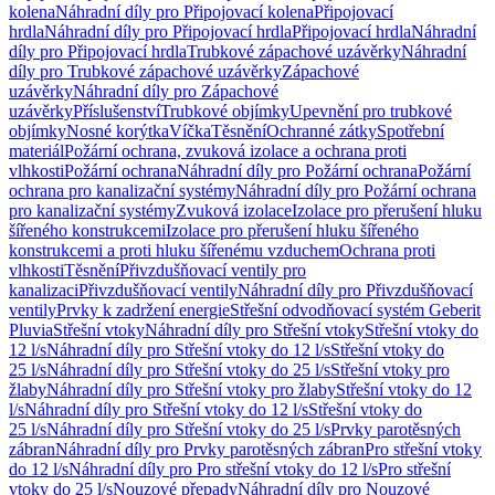
kolena
Náhradní díly pro Připojovací kolena
Připojovací
hrdla
Náhradní díly pro Připojovací hrdla
Připojovací hrdla
Náhradní
díly pro Připojovací hrdla
Trubkové zápachové uzávěrky
Náhradní
díly pro Trubkové zápachové uzávěrky
Zápachové
uzávěrky
Náhradní díly pro Zápachové
uzávěrky
Příslušenství
Trubkové objímky
Upevnění pro trubkové
objímky
Nosné korýtka
Víčka
Těsnění
Ochranné zátky
Spotřební
materiál
Požární ochrana, zvuková izolace a ochrana proti
vlhkosti
Požární ochrana
Náhradní díly pro Požární ochrana
Požární
ochrana pro kanalizační systémy
Náhradní díly pro Požární ochrana
pro kanalizační systémy
Zvuková izolace
Izolace pro přerušení hluku
šířeného konstrukcemi
Izolace pro přerušení hluku šířeného
konstrukcemi a proti hluku šířenému vzduchem
Ochrana proti
vlhkosti
Těsnění
Přivzdušňovací ventily pro
kanalizaci
Přivzdušňovací ventily
Náhradní díly pro Přivzdušňovací
ventily
Prvky k zadržení energie
Střešní odvodňovací systém Geberit
Pluvia
Střešní vtoky
Náhradní díly pro Střešní vtoky
Střešní vtoky do
12 l/s
Náhradní díly pro Střešní vtoky do 12 l/s
Střešní vtoky do
25 l/s
Náhradní díly pro Střešní vtoky do 25 l/s
Střešní vtoky pro
žlaby
Náhradní díly pro Střešní vtoky pro žlaby
Střešní vtoky do 12
l/s
Náhradní díly pro Střešní vtoky do 12 l/s
Střešní vtoky do
25 l/s
Náhradní díly pro Střešní vtoky do 25 l/s
Prvky parotěsných
zábran
Náhradní díly pro Prvky parotěsných zábran
Pro střešní vtoky
do 12 l/s
Náhradní díly pro Pro střešní vtoky do 12 l/s
Pro střešní
vtoky do 25 l/s
Nouzové přepady
Náhradní díly pro Nouzové