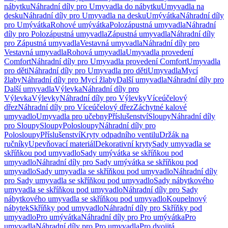
nábytku
Náhradní díly pro Umyvadla do nábytku
Umyvadla na
desku
Náhradní díly pro Umyvadla na desku
Umývátka
Náhradní díly
pro Umývátka
Rohové umývátka
Polozápustná umyvadla
Náhradní
díly pro Polozápustná umyvadla
Zápustná umyvadla
Náhradní díly
pro Zápustná umyvadla
Vestavná umyvadla
Náhradní díly pro
Vestavná umyvadla
Rohová umyvadla
Umyvadla provedení
Comfort
Náhradní díly pro Umyvadla provedení Comfort
Umyvadla
pro děti
Náhradní díly pro Umyvadla pro děti
Umyvadla
Mycí
žlaby
Náhradní díly pro Mycí žlaby
Další umyvadla
Náhradní díly pro
Další umyvadla
Výlevka
Náhradní díly pro
Výlevka
Výlevky
Náhradní díly pro Výlevky
Víceúčelový
dřez
Náhradní díly pro Víceúčelový dřez
Záchytné kalové
umyvadlo
Umyvadla pro učebny
Příslušenství
Sloupy
Náhradní díly
pro Sloupy
Sloupy
Polosloupy
Náhradní díly pro
Polosloupy
Příslušenství
Kryty odpadního ventilu
Držák na
ručníky
Upevňovací materiál
Dekorativní kryty
Sady umyvadla se
skříňkou pod umyvadlo
Sady umývátka se skříňkou pod
umyvadlo
Náhradní díly pro Sady umývátka se skříňkou pod
umyvadlo
Sady umyvadla se skříňkou pod umyvadlo
Náhradní díly
pro Sady umyvadla se skříňkou pod umyvadlo
Sady nábytkového
umyvadla se skříňkou pod umyvadlo
Náhradní díly pro Sady
nábytkového umyvadla se skříňkou pod umyvadlo
Koupelnový
nábytek
Skříňky pod umyvadlo
Náhradní díly pro Skříňky pod
umyvadlo
Pro umývátka
Náhradní díly pro Pro umývátka
Pro
umyvadla
Náhradní díly pro Pro umyvadla
Pro dvojitá