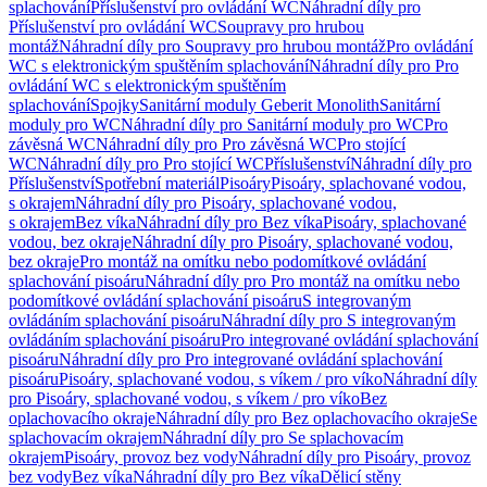
splachování
Příslušenství pro ovládání WC
Náhradní díly pro
Příslušenství pro ovládání WC
Soupravy pro hrubou
montáž
Náhradní díly pro Soupravy pro hrubou montáž
Pro ovládání
WC s elektronickým spuštěním splachování
Náhradní díly pro Pro
ovládání WC s elektronickým spuštěním
splachování
Spojky
Sanitární moduly Geberit Monolith
Sanitární
moduly pro WC
Náhradní díly pro Sanitární moduly pro WC
Pro
závěsná WC
Náhradní díly pro Pro závěsná WC
Pro stojící
WC
Náhradní díly pro Pro stojící WC
Příslušenství
Náhradní díly pro
Příslušenství
Spotřební materiál
Pisoáry
Pisoáry, splachované vodou,
s okrajem
Náhradní díly pro Pisoáry, splachované vodou,
s okrajem
Bez víka
Náhradní díly pro Bez víka
Pisoáry, splachované
vodou, bez okraje
Náhradní díly pro Pisoáry, splachované vodou,
bez okraje
Pro montáž na omítku nebo podomítkové ovládání
splachování pisoáru
Náhradní díly pro Pro montáž na omítku nebo
podomítkové ovládání splachování pisoáru
S integrovaným
ovládáním splachování pisoáru
Náhradní díly pro S integrovaným
ovládáním splachování pisoáru
Pro integrované ovládání splachování
pisoáru
Náhradní díly pro Pro integrované ovládání splachování
pisoáru
Pisoáry, splachované vodou, s víkem / pro víko
Náhradní díly
pro Pisoáry, splachované vodou, s víkem / pro víko
Bez
oplachovacího okraje
Náhradní díly pro Bez oplachovacího okraje
Se
splachovacím okrajem
Náhradní díly pro Se splachovacím
okrajem
Pisoáry, provoz bez vody
Náhradní díly pro Pisoáry, provoz
bez vody
Bez víka
Náhradní díly pro Bez víka
Dělicí stěny