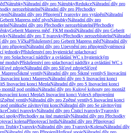
měď
Nátrubky
Náhradní díly pro Nátrubky
Redukce
Náhradní díly pro
hodky nerozebíratelné
Náhradní díly pro Přechodky
ojení
Náhradní díly pro Připojení
T tvarovky pro vytápění
Náhradní
 Geberit Mapress měď plyn
Nátrubky
Náhradní díly pro
telné
Náhradní díly pro Přechodky nerozebíratelné
Přechodky
těnky
Geberit Mapress měď, FKM modrá
Náhradní díly pro Geberit
ovky
Náhradní díly pro T tvarovky
Přechodky nerozebíratelné
Náhradní
 díly pro Víčka
Příslušenství pro Geberit Mapress měď
Náhradní díly
 pro připojení
Náhradní díly pro Upevnění pro připojení
Systémová
cí jednotky
Příslušenství pro hygienické splachovací
ly pro Splachovací nádržky a ovládání WC s hygienickým
ěné moduly
Příslušenství pro splachovací nádržky a ovládání WC s
Síťové zdroje
Náhradní díly pro Síťové zdroje
Síťové
i Mapress
Šikmé ventily
Náhradní díly pro Šikmé ventily
S lisovacími
 lisovacími konci Mapress
Náhradní díly pro S lisovacími konci
it
S lisovacími konci Mepla
Náhradní díly pro S lisovacími konci
o montáž pod omítku
Náhradní díly pro Kulové kohouty pro montáž
lisovacími konci Mepla
S lisovacími konci Volex
S připojeními
i
Zpětné ventily
Náhradní díly pro Zpětné ventily
S lisovacími konci
 pod omítku
Se závitovými konci
Náhradní díly pro Se závitovými
kce
Čisticí tvarovky
Náhradní díly pro Čisticí tvarovky
Tvarovky
ací spojky
Přechodky na jiné materiály
Náhradní díly pro Přechodky
ojovací kolena
Připojovací hrdla
Náhradní díly pro Připojovací
pro Trubky
Tvarovky
Náhradní díly pro Tvarovky
Kolena
Náhradní díly
ení
Náhradní díly pro Připojení
Hrdlové spoje
Náhradní díly pro