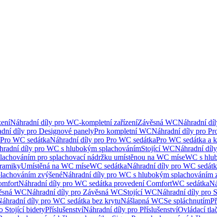
ení
Náhradní díly pro WC-kompletní zařízení
Závěsná WC
Náhradní dí
dní díly pro Designové panely
Pro kompletní WC
Náhradní díly pro P
Pro WC sedátka
Náhradní díly pro Pro WC sedátka
Pro WC sedátka a 
hradní díly pro WC s hlubokým splachováním
Stojící WC
Náhradní díly
lachováním pro splachovací nádržku umístěnou na WC míse
WC s hlu
eramiky
Umístěná na WC míse
WC sedátka
Náhradní díly pro WC sedát
lachováním zvýšené
Náhradní díly pro WC s hlubokým splachováním 
omfort
Náhradní díly pro WC sedátka provedení Comfort
WC sedátka
Ná
ěsná WC
Náhradní díly pro Závěsná WC
Stojící WC
Náhradní díly pro 
áhradní díly pro WC sedátka bez krytu
Nášlapná WC
Se spláchnutím
Př
 Stojící bidety
Příslušenství
Náhradní díly pro Příslušenství
Ovládací tla