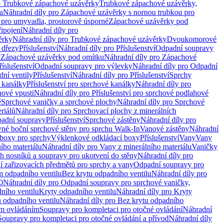
o Trubkové zápachové uzávěrky
Trubkové zápachové uzávěrky,
a
Náhradní díly pro Zápachové uzávěrky s nornou trubkou pro
 pro umyvadla, prostorově úsporné
Zápachové uzávěrky pod
řipojení
Náhradní díly pro
ěrky
Náhradní díly pro Trubkové zápachové uzávěrky
Dvoukomorové
 dřezy
Příslušenství
Náhradní díly pro Příslušenství
Odpadní soupravy
y
Zápachové uzávěrky pod omítku
Náhradní díly pro Zápachové
říslušenství
Odpadní soupravy pro výlevky
Náhradní díly pro Odpadní
ní ventily
Příslušenství
Náhradní díly pro Příslušenství
Sprchy
 kanálky
Příslušenství pro sprchové kanálky
Náhradní díly pro
hové vpusti
Náhradní díly pro Příslušenství pro sprchové podlahové
ě
Sprchové vaničky a sprchové plochy
Náhradní díly pro Sprchové
riálů
Náhradní díly pro Sprchovací plochy z minerálních
padní soupravy
Příslušenství
Sprchové zástěny
Náhradní díly pro
vné boční sprchové stěny pro sprchu Walk-In
Vanové zástěny
Náhradní
boxy pro sprchy
Výklenkové odkládací boxy
Příslušenství
Vany
Vany
ího materiálu
Náhradní díly pro Vany z minerálního materiálu
Vaničky
h nosníků a soupravy pro ukotvení do stěny
Náhradní díly pro
ní zařizovacích předmětů pro sprchy a vany
Odpadní soupravy pro
m odpadního ventilu
Bez krytu odpadního ventilu
Náhradní díly pro
0
Náhradní díly pro Odpadní soupravy pro sprchové vaničky,
ního ventilu
Kryty odpadního ventilu
Náhradní díly pro Kryty
 odpadního ventilu
Náhradní díly pro Bez krytu odpadního
ým ovládáním
Soupravy pro kompletaci pro otočné ovládání
Náhradní
Soupravy pro kompletaci pro otočné ovládání a přívod
Náhradní díly