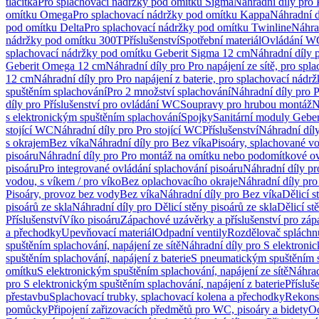
tlačítka
Pro splachovací nádržky pod omítku Sigma
Náhradní díly pro
omítku Omega
Pro splachovací nádržky pod omítku Kappa
Náhradní d
pod omítku Delta
Pro splachovací nádržky pod omítku Twinline
Náhra
nádržky pod omítku 300T
Příslušenství
Spotřební materiál
Ovládání WC
splachovací nádržky pod omítku Geberit Sigma 12 cm
Náhradní díly 
Geberit Omega 12 cm
Náhradní díly pro Pro napájení ze sítě, pro s
12 cm
Náhradní díly pro Pro napájení z baterie, pro splachovací nád
spuštěním splachování
Pro 2 množství splachování
Náhradní díly pro 
díly pro Příslušenství pro ovládání WC
Soupravy pro hrubou montáž
N
s elektronickým spuštěním splachování
Spojky
Sanitární moduly Geber
stojící WC
Náhradní díly pro Pro stojící WC
Příslušenství
Náhradní díly
s okrajem
Bez víka
Náhradní díly pro Bez víka
Pisoáry, splachované vo
pisoáru
Náhradní díly pro Pro montáž na omítku nebo podomítkové ov
pisoáru
Pro integrované ovládání splachování pisoáru
Náhradní díly pr
vodou, s víkem / pro víko
Bez oplachovacího okraje
Náhradní díly pro
Pisoáry, provoz bez vody
Bez víka
Náhradní díly pro Bez víka
Dělicí s
pisoárů ze skla
Náhradní díly pro Dělicí stěny pisoárů ze skla
Dělicí st
Příslušenství
Víko pisoáru
Zápachové uzávěrky a příslušenství pro zá
a přechodky
Upevňovací materiál
Odpadní ventily
Rozdělovač spláchn
spuštěním splachování, napájení ze sítě
Náhradní díly pro S elektronic
spuštěním splachování, napájení z baterie
S pneumatickým spuštěním 
omítku
S elektronickým spuštěním splachování, napájení ze sítě
Náhrad
pro S elektronickým spuštěním splachování, napájení z baterie
Přísluš
přestavbu
Splachovací trubky, splachovací kolena a přechodky
Rekons
pomůcky
Připojení zařizovacích předmětů pro WC, pisoáry a bidety
Od