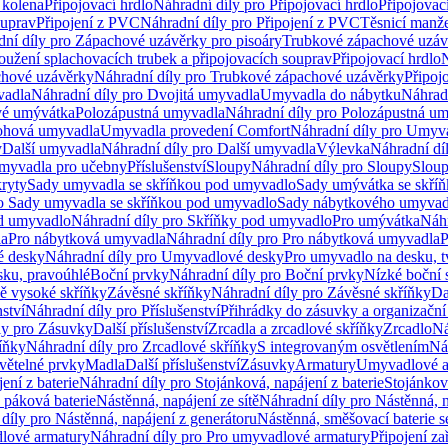
 kolena
Připojovací hrdlo
Náhradní díly pro Připojovací hrdlo
Připojovac
ouprav
Připojení z PVC
Náhradní díly pro Připojení z PVC
Těsnicí manže
ní díly pro Zápachové uzávěrky pro pisoáry
Trubkové zápachové uzáv
oužení splachovacích trubek a připojovacích souprav
Připojovací hrdlo
N
chové uzávěrky
Náhradní díly pro Trubkové zápachové uzávěrky
Připoj
vadla
Náhradní díly pro Dvojitá umyvadla
Umyvadla do nábytku
Náhrad
é umývátka
Polozápustná umyvadla
Náhradní díly pro Polozápustná u
hová umyvadla
Umyvadla provedení Comfort
Náhradní díly pro Umyv
y
Další umyvadla
Náhradní díly pro Další umyvadla
Výlevka
Náhradní dí
myvadla pro učebny
Příslušenství
Sloupy
Náhradní díly pro Sloupy
Slou
kryty
Sady umyvadla se skříňkou pod umyvadlo
Sady umývátka se skří
ro Sady umyvadla se skříňkou pod umyvadlo
Sady nábytkového umyvadl
d umyvadlo
Náhradní díly pro Skříňky pod umyvadlo
Pro umývátka
Náhr
la
Pro nábytková umyvadla
Náhradní díly pro Pro nábytková umyvadla
P
 desky
Náhradní díly pro Umyvadlové desky
Pro umyvadlo na desku, t
sku, pravoúhlé
Boční prvky
Náhradní díly pro Boční prvky
Nízké boční 
ně vysoké skříňky
Závěsné skříňky
Náhradní díly pro Závěsné skříňky
Da
nství
Náhradní díly pro Příslušenství
Přihrádky do zásuvky a organizačn
ly pro Zásuvky
Další příslušenství
Zrcadla a zrcadlové skříňky
Zrcadlo
Ná
íňky
Náhradní díly pro Zrcadlové skříňky
S integrovaným osvětlením
Ná
větelné prvky
Madla
Další příslušenství
Zásuvky
Armatury
Umyvadlové a
ení z baterie
Náhradní díly pro Stojánková, napájení z baterie
Stojánkov
 páková baterie
Nástěnná, napájení ze sítě
Náhradní díly pro Nástěnná, n
díly pro Nástěnná, napájení z generátoru
Nástěnná, směšovací baterie 
lové armatury
Náhradní díly pro Pro umyvadlové armatury
Připojení za