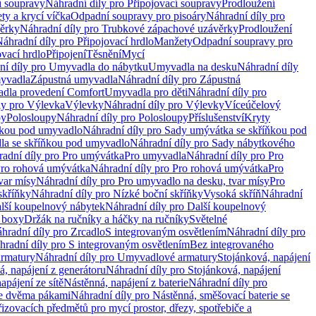
í soupravy
Náhradní díly pro Připojovací soupravy
Prodloužení
ty a krycí víčka
Odpadní soupravy pro pisoáry
Náhradní díly pro
ěrky
Náhradní díly pro Trubkové zápachové uzávěrky
Prodloužení
áhradní díly pro Připojovací hrdlo
Manžety
Odpadní soupravy pro
ovací hrdlo
Připojení
Těsnění
Mycí
ní díly pro Umyvadla do nábytku
Umyvadla na desku
Náhradní díly
myvadla
Zápustná umyvadla
Náhradní díly pro Zápustná
adla provedení Comfort
Umyvadla pro děti
Náhradní díly pro
ly pro Výlevka
Výlevky
Náhradní díly pro Výlevky
Víceúčelový
py
Polosloupy
Náhradní díly pro Polosloupy
Příslušenství
Kryty
ňkou pod umyvadlo
Náhradní díly pro Sady umývátka se skříňkou pod
a se skříňkou pod umyvadlo
Náhradní díly pro Sady nábytkového
adní díly pro Pro umývátka
Pro umyvadla
Náhradní díly pro Pro
ro rohová umývátka
Náhradní díly pro Pro rohová umývátka
Pro
var mísy
Náhradní díly pro Pro umyvadlo na desku, tvar mísy
Pro
skříňky
Náhradní díly pro Nízké boční skříňky
Vysoká skříň
Náhradní
lší koupelnový nábytek
Náhradní díly pro Další koupelnový
í boxy
Držák na ručníky a háčky na ručníky
Světelné
hradní díly pro Zrcadlo
S integrovaným osvětlením
Náhradní díly pro
hradní díly pro S integrovaným osvětlením
Bez integrovaného
rmatury
Náhradní díly pro Umyvadlové armatury
Stojánková, napájení
á, napájení z generátoru
Náhradní díly pro Stojánková, napájení
apájení ze sítě
Nástěnná, napájení z baterie
Náhradní díly pro
se dvěma pákami
Náhradní díly pro Nástěnná, směšovací baterie se
řizovacích předmětů pro mycí prostor, dřezy, spotřebiče a