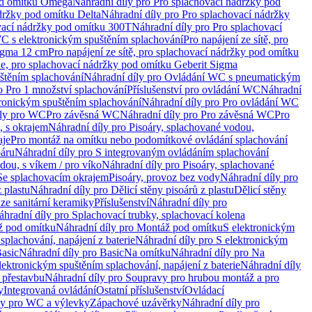
od omítku Omega
Náhradní díly pro Pro splachovací nádržky pod
držky pod omítku Delta
Náhradní díly pro Pro splachovací nádržky
vací nádržky pod omítku 300T
Náhradní díly pro Pro splachovací
C s elektronickým spuštěním splachování
Pro napájení ze sítě, pro
Sigma 12 cm
Pro napájení ze sítě, pro splachovací nádržky pod omítku
rie, pro splachovací nádržky pod omítku Geberit Sigma
těním splachování
Náhradní díly pro Ovládání WC s pneumatickým
o Pro 1 množství splachování
Příslušenství pro ovládání WC
Náhradní
ronickým spuštěním splachování
Náhradní díly pro Pro ovládání WC
uly pro WC
Pro závěsná WC
Náhradní díly pro Pro závěsná WC
Pro
, s okrajem
Náhradní díly pro Pisoáry, splachované vodou,
aje
Pro montáž na omítku nebo podomítkové ovládání splachování
oáru
Náhradní díly pro S integrovaným ovládáním splachování
dou, s víkem / pro víko
Náhradní díly pro Pisoáry, splachované
 Se splachovacím okrajem
Pisoáry, provoz bez vody
Náhradní díly pro
z plastu
Náhradní díly pro Dělicí stěny pisoárů z plastu
Dělicí stěny
 ze sanitární keramiky
Příslušenství
Náhradní díly pro
áhradní díly pro Splachovací trubky, splachovací kolena
 pod omítku
Náhradní díly pro Montáž pod omítku
S elektronickým
splachování, napájení z baterie
Náhradní díly pro S elektronickým
asic
Náhradní díly pro Basic
Na omítku
Náhradní díly pro Na
lektronickým spuštěním splachování, napájení z baterie
Náhradní díly
 přestavbu
Náhradní díly pro Soupravy pro hrubou montáž a pro
y
Integrovaná ovládání
Ostatní příslušenství
Ovládací
vy pro WC a výlevky
Zápachové uzávěrky
Náhradní díly pro