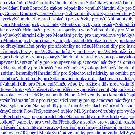
vým ovládáním PushControl
Náhradní díly pro S tlačítkovým ovládáním
vé ovládání PushControl
Se zátkou odpadního ventilu
Náhradní díly pro 
émy
Geberit Duofix
Systémové stěny
Náhradní díly pro Systémové stěny
N
ní prvky
Náhradní díly pro Instalační prvky
Prvky pro WC
Náhradní díly
ly pro Montážní prvky pro bidety
Montážní prvky pro pisoáry
Náhradní 
okem ve stěně
Montážní prvky pro sprchy a vany
Náhradní díly pro Mont
é výlevky
Náhradní díly pro Montážní prvky pro umyvadlové výlevky
M
ro Montážní prvky pro pračky a myčky nádobí
Montážní prvky pro konz
pro dřezy
Instalační prvky pro zásobníky na stěnu
Náhradní díly pro Inst
lační prvky
Prvky pro WC
Náhradní díly pro Prvky pro WC
Montážní p
y pro bidety
Prvky pro pisoáry
Náhradní díly pro Prvky pro pisoáry
Mont
upevnění
Náhradní díly pro Pro upevnění
Splachovací nádržky na omítk
se
Náhradní díly pro Umístěné na WC míse
Vysokopoložené
Náhradní d
anitární keramiky
Náhradní díly pro Splachovací nádržky na omítku pr
a omítku
Náhradní díly pro Splachovací trubky pro splachovací nádržky
í
Náhradní díly pro Připojení
Manžety
Spojky, růžice a díly proti vzdutí
S
chovací trubky
Příslušenství
Napouštěcí a vypouštěcí ventily
Napouštěcí 
pro splachovací nádržky na omítku
Napouštěcí ventily pro keramické sp
erzální
Náhradní díly pro Napouštěcí ventily pro splachovací nádržky un
žství splachování
Náhradní díly pro 2 množství splachování
Vnitřní sou
témy
Geberit FlowFit
Systémové trubky ML
Systémové trubky pro vytá
né
Přechodky a spojení, rozdělitelné
Náhradní díly pro Přechodky a spoje
ípojkou
T tvarovky pro vytápění
Přechodky a spojky pro vytápění, rozebí
ky
Těsnění pro trubky a tvarovky
Těsnění pro připojení
Těsnění pro tvar
ební materiál
Geberit Mepla
Systémové trubky pro pitnou vodu, ML
Sys