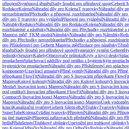
připojení
Systémová těsnění
Sady šroubů pro přírubové spoje
Geberit 
Redukce
Kolena
Náhradní díly pro Kolena
T tvarovky
Náhradní díly p
nerozebíratelné
Přechodky a připojení, rozebíratelné
Náhradní díly pro 
díly pro T tvarovky pro vytápění
Připojení pro vytápění
Náhradní díly 
Nátrubky
Redukce
Náhradní díly pro Redukce
Kolena
Náhradní díly p
rozebíratelné a nástěnky
Náhradní díly pro Přechodky rozebíratelné a 
Mapress měď, FKM modrá
Nátrubky
Náhradní díly pro Nátrubky
Red
díly pro Přechodky nerozebíratelné
Přechodky a připojení, rozebíratel
pro Příslušenství pro Geberit Mapress měď
Izolace pro nástěnky
Těsněn
těsnění
Sady šroubů pro přírubové spoje
Hygienický systém Geberit
Hy
jednotky
Senzory
Kabely
Omezovače průtoku
Kryty a krycí desky
Spla
proplachem
Splachovací nádržky pod omítku s hygienickým proplac
hygienickým proplachem
Náhradní díly pro Příslušenství pro splach
komponenty
Uzavírací armatury
Přímé ventily
Náhradní díly pro Přímé 
přípojkami FlowFit
Náhradní díly pro S lisovacími přípojkami FlowFi
Mapress
Kulové kohouty
Náhradní díly pro Kulové kohouty
S lisovac
Mepla
S lisovacími konci Mapress
Náhradní díly pro S lisovacími kon
pod omítku
S lisovacími přípojkami FlowFit
Náhradní díly pro S lisov
Compact
S lisovacími konci Mapress
Náhradní díly pro S lisovacími 
Mapress
Náhradní díly pro S lisovacími konci Mapress
Úsek vodoměru
konci
Kanalizační systémy
Geberit Silent-db20
Trubky
Tvarovky
Náhrad
SuperTube
Kolena
Zvláštní tvarovky
Připojení
Náhradní díly pro Připoj
na jiné materiály
Připojení zařizovacích předmětů
Náhradní díly pro Př
hrdla
Příslušenství
Trubkové objímky
Upevnění pro trubkové objímky
V
pro Kolena
Odbočky
Náhradní díly pro Odbočky
Redukce
Náhradní dí