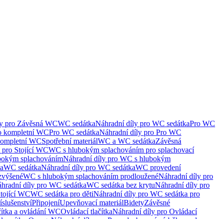
ly pro Závěsná WC
WC sedátka
Náhradní díly pro WC sedátka
Pro WC
ro kompletní WC
Pro WC sedátka
Náhradní díly pro Pro WC
kompletní WC
Spotřební materiál
WC a WC sedátka
Závěsná
 pro Stojící WC
WC s hlubokým splachováním pro splachovací
bokým splachováním
Náhradní díly pro WC s hlubokým
ka
WC sedátka
Náhradní díly pro WC sedátka
WC provedení
zvýšené
WC s hlubokým splachováním prodloužené
Náhradní díly pro
hradní díly pro WC sedátka
WC sedátka bez krytu
Náhradní díly pro
Stojící WC
WC sedátka pro děti
Náhradní díly pro WC sedátka pro
íslušenství
Připojení
Upevňovací materiál
Bidety
Závěsné
čítka a ovládání WC
Ovládací tlačítka
Náhradní díly pro Ovládací