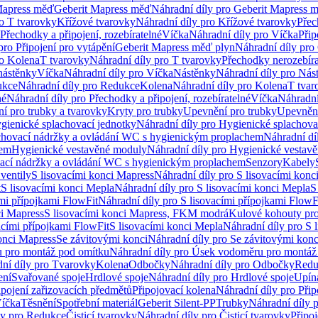
Mapress měď
Geberit Mapress měď
Náhradní díly pro Geberit Mapress 
ro T tvarovky
Křížové tvarovky
Náhradní díly pro Křížové tvarovky
Přec
Přechodky a připojení, rozebíratelné
Víčka
Náhradní díly pro Víčka
Přip
pro Připojení pro vytápění
Geberit Mapress měď plyn
Náhradní díly pro
ro Kolena
T tvarovky
Náhradní díly pro T tvarovky
Přechodky nerozebíra
nástěnky
Víčka
Náhradní díly pro Víčka
Nástěnky
Náhradní díly pro Nás
ukce
Náhradní díly pro Redukce
Kolena
Náhradní díly pro Kolena
T tvar
né
Náhradní díly pro Přechodky a připojení, rozebíratelné
Víčka
Náhradní
í pro trubky a tvarovky
Kryty pro trubky
Upevnění pro trubky
Upevnění
gienické splachovací jednotky
Náhradní díly pro Hygienické splachova
chovací nádržky a ovládání WC s hygienickým proplachem
Náhradní dí
hem
Hygienické vestavěné moduly
Náhradní díly pro Hygienické vestav
ovací nádržky a ovládání WC s hygienickým proplachem
Senzory
Kabely
ventily
S lisovacími konci Mapress
Náhradní díly pro S lisovacími konc
t
S lisovacími konci Mepla
Náhradní díly pro S lisovacími konci Mepla
S
ími přípojkami FlowFit
Náhradní díly pro S lisovacími přípojkami FlowF
ci Mapress
S lisovacími konci Mapress, FKM modrá
Kulové kohouty pr
acími přípojkami FlowFit
S lisovacími konci Mepla
Náhradní díly pro S 
konci Mapress
Se závitovými konci
Náhradní díly pro Se závitovými konc
 pro montáž pod omítku
Náhradní díly pro Úsek vodoměru pro montáž
ní díly pro Tvarovky
Kolena
Odbočky
Náhradní díly pro Odbočky
Redu
ení
Svařované spoje
Hrdlové spoje
Náhradní díly pro Hrdlové spoje
Upín
ipojení zařizovacích předmětů
Připojovací kolena
Náhradní díly pro Přip
íčka
Těsnění
Spotřební materiál
Geberit Silent-PP
Trubky
Náhradní díly 
ly pro Redukce
Čisticí tvarovky
Náhradní díly pro Čisticí tvarovky
Připoj