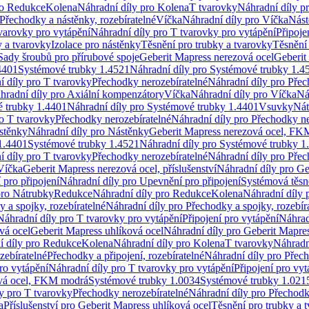
ro Redukce
Kolena
Náhradní díly pro Kolena
T tvarovky
Náhradní díly p
Přechodky a nástěnky, rozebíratelné
Víčka
Náhradní díly pro Víčka
Nást
varovky pro vytápění
Náhradní díly pro T tvarovky pro vytápění
Připoje
y a tvarovky
Izolace pro nástěnky
Těsnění pro trubky a tvarovky
Těsnění
Sady šroubů pro přírubové spoje
Geberit Mapress nerezová ocel
Geberit
4401
Systémové trubky 1.4521
Náhradní díly pro Systémové trubky 1.4
í díly pro T tvarovky
Přechodky nerozebíratelné
Náhradní díly pro Přec
hradní díly pro Axiální kompenzátory
Víčka
Náhradní díly pro Víčka
Ná
 trubky 1.4401
Náhradní díly pro Systémové trubky 1.4401
Vsuvky
Nát
ro T tvarovky
Přechodky nerozebíratelné
Náhradní díly pro Přechodky ne
stěnky
Náhradní díly pro Nástěnky
Geberit Mapress nerezová ocel, F
1.4401
Systémové trubky 1.4521
Náhradní díly pro Systémové trubky 1
í díly pro T tvarovky
Přechodky nerozebíratelné
Náhradní díly pro Přec
Víčka
Geberit Mapress nerezová ocel, příslušenství
Náhradní díly pro Ge
pro připojení
Náhradní díly pro Upevnění pro připojení
Systémová těsn
pro Nátrubky
Redukce
Náhradní díly pro Redukce
Kolena
Náhradní díly 
 a spojky, rozebíratelné
Náhradní díly pro Přechodky a spojky, rozebír
Náhradní díly pro T tvarovky pro vytápění
Připojení pro vytápění
Náhrad
vá ocel
Geberit Mapress uhlíková ocel
Náhradní díly pro Geberit Mapres
í díly pro Redukce
Kolena
Náhradní díly pro Kolena
T tvarovky
Náhradn
zebíratelné
Přechodky a připojení, rozebíratelné
Náhradní díly pro Přech
ro vytápění
Náhradní díly pro T tvarovky pro vytápění
Připojení pro vyt
ová ocel, FKM modrá
Systémové trubky 1.0034
Systémové trubky 1.021
y pro T tvarovky
Přechodky nerozebíratelné
Náhradní díly pro Přechodk
a
Příslušenství pro Geberit Mapress uhlíková ocel
Těsnění pro trubky a 