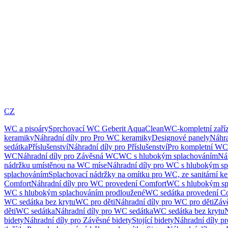
CZ
WC a pisoáry
Sprchovací WC Geberit AquaClean
WC-kompletní zaříz
keramiky
Náhradní díly pro Pro WC keramiky
Designové panely
Náhra
sedátka
Příslušenství
Náhradní díly pro Příslušenství
Pro kompletní WC
WC
Náhradní díly pro Závěsná WC
WC s hlubokým splachováním
Ná
nádržku umístěnou na WC míse
Náhradní díly pro WC s hlubokým sp
splachováním
Splachovací nádržky na omítku pro WC, ze sanitární k
Comfort
Náhradní díly pro WC provedení Comfort
WC s hlubokým sp
WC s hlubokým splachováním prodloužené
WC sedátka provedení C
WC sedátka bez krytu
WC pro děti
Náhradní díly pro WC pro děti
Záv
děti
WC sedátka
Náhradní díly pro WC sedátka
WC sedátka bez krytu
N
bidety
Náhradní díly pro Závěsné bidety
Stojící bidety
Náhradní díly pro