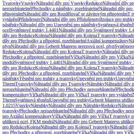
Tvarovky
Vsuvky
Náhradní díly pro Vsuvky
Redukce
Náhradní díly p
nerozebíratelné
Přechodky a nástěnky, rozebíratelné
Náhradní díly pro 
připojením
Náhradní díly pro Rozdělovač se závitovým připojením
T t
vytápění
Příslušenství
Náhradní díly pro Příslušenství
Izolace pro trubk
nástěnky
Náhradní díly pro Upevnění pro nástěnky
Systémová těsnění
ocel
Systémové trubky 1.4401
Náhradní díly pro Systémové trubky 1.
díly pro Redukce
Kolena
Náhradní díly pro Kolena
T tvarovky
Náhradn
díly pro Přechodky a připojení, rozebíratelné
Axiální kompenzátory
Ná
plyn
Náhradní díly pro Geberit Mapress nerezová ocel, plyn
Systémové
Redukce
Kolena
Náhradní díly pro Kolena
T tvarovky
Náhradní díly p
Přechodky a připojení, rozebíratelné
Víčka
Náhradní díly pro Víčka
Ná
modrá
Systémové trubky 1.4401
Náhradní díly pro Systémové trubky 
díly pro Redukce
Kolena
Náhradní díly pro Kolena
T tvarovky
Náhradn
díly pro Přechodky a připojení, rozebíratelné
Víčka
Náhradní díly pro 
nástěnky
Těsnění pro trubky a tvarovky
Upevnění pro trubky
Upevnění 
Therm
Tvarovky
Náhradní díly pro Tvarovky
Nátrubky
Náhradní díly 
nerozebíratelné
Náhradní díly pro Přechodky nerozebíratelné
Přechodky
kompenzátory
Víčka
Náhradní díly pro Víčka
T tvarovky pro vytápění
Therm
Systémová těsnění
Upevnění pro trubky
Geberit Mapress uhlíko
1.0215
Vsuvky
Nátrubky
Náhradní díly pro Nátrubky
Redukce
Náhradn
tvarovky
Přechodky nerozebíratelné
Náhradní díly pro Přechodky nero
pro Axiální kompenzátory
Víčka
Náhradní díly pro Víčka
T tvarovky p
uhlíková ocel, FKM modrá
Náhradní díly pro Geberit Mapress uhlík
pro Redukce
Kolena
Náhradní díly pro Kolena
T tvarovky
Náhradní díl
pro Přechodky a připojení, rozebíratelné
Víčka
Náhradní díly pro Víčk