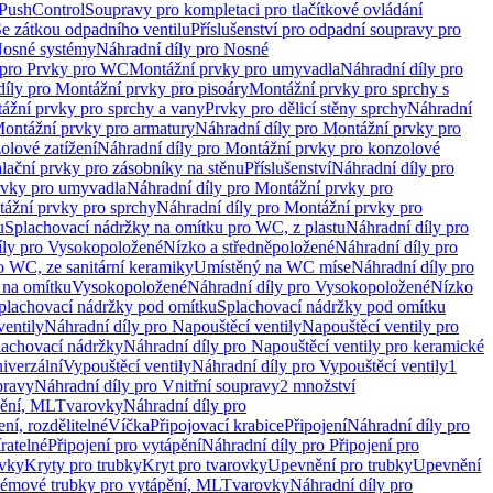
 PushControl
Soupravy pro kompletaci pro tlačítkové ovládání
Se zátkou odpadního ventilu
Příslušenství pro odpadní soupravy pro
osné systémy
Náhradní díly pro Nosné
 pro Prvky pro WC
Montážní prvky pro umyvadla
Náhradní díly pro
díly pro Montážní prvky pro pisoáry
Montážní prvky pro sprchy s
ážní prvky pro sprchy a vany
Prvky pro dělicí stěny sprchy
Náhradní
ontážní prvky pro armatury
Náhradní díly pro Montážní prvky pro
olové zatížení
Náhradní díly pro Montážní prvky pro konzolové
alační prvky pro zásobníky na stěnu
Příslušenství
Náhradní díly pro
rvky pro umyvadla
Náhradní díly pro Montážní prvky pro
ážní prvky pro sprchy
Náhradní díly pro Montážní prvky pro
u
Splachovací nádržky na omítku pro WC, z plastu
Náhradní díly pro
íly pro Vysokopoložené
Nízko a středněpoložené
Náhradní díly pro
o WC, ze sanitární keramiky
Umístěný na WC míse
Náhradní díly pro
 na omítku
Vysokopoložené
Náhradní díly pro Vysokopoložené
Nízko
plachovací nádržky pod omítku
Splachovací nádržky pod omítku
ventily
Náhradní díly pro Napouštěcí ventily
Napouštěcí ventily pro
lachovací nádržky
Náhradní díly pro Napouštěcí ventily pro keramické
iverzální
Vypouštěcí ventily
Náhradní díly pro Vypouštěcí ventily
1
pravy
Náhradní díly pro Vnitřní soupravy
2 množství
pění, ML
Tvarovky
Náhradní díly pro
ní, rozdělitelné
Víčka
Připojovací krabice
Připojení
Náhradní díly pro
ratelné
Připojení pro vytápění
Náhradní díly pro Připojení pro
ovky
Kryty pro trubky
Kryt pro tvarovky
Upevnění pro trubky
Upevnění
témové trubky pro vytápění, ML
Tvarovky
Náhradní díly pro