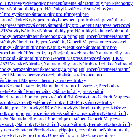
ro T tvarovky
Přechodky nerozebíratelné
Náhradní díly pro Přechodky
ěnky
Náhradní díly pro Nástěnky
Rozdělovač se závitovým
ní pro vytápění
Náhradní díly pro Připojení pro
 pro nástěnky
Kryty pro trubky
Upevnění pro trubky
Upevnění pro
 Mapress nerezová ocel
Náhradní díly pro Geberit Mapress nerezová
521
Vsuvky
Nátrubky
Náhradní díly pro Nátrubky
Redukce
Náhradní
hodky nerozebíratelné
Přechodky a připojení, rozebíratelné
Náhradní
stěnky
Náhradní díly pro Nástěnky
Geberit Mapress nerezová ocel,
rubky
Náhradní díly pro Nátrubky
Redukce
Náhradní díly pro
rozebíratelné
Přechodky a připojení, rozebíratelné
Náhradní díly pro
KM modrá
Náhradní díly pro Geberit Mapress nerezová ocel, FKM
.4521
Vsuvky
Nátrubky
Náhradní díly pro Nátrubky
Redukce
Náhradní
hodky nerozebíratelné
Přechodky a připojení, rozebíratelné
Náhradní
berit Mapress nerezová ocel, příslušenství
Izolace pro
ění
Geberit Mapress Therm
Systémové trubky
pro Kolena
T tvarovky
Náhradní díly pro T tvarovky
Přechodky
atelné
Axiální kompenzátory
Náhradní díly pro Axiální
ní díly pro Připojení pro vytápění
Příslušenství pro Geberit Mapress
s uhlíková ocel
Systémové trubky 1.0034
Systémové trubky
í díly pro T tvarovky
Křížové tvarovky
Náhradní díly pro Křížové
odky a připojení, rozebíratelné
Axiální kompenzátory
Náhradní díly
ápění
Náhradní díly pro Připojení pro vytápění
Geberit Mapress
5
Vsuvky
Nátrubky
Náhradní díly pro Nátrubky
Redukce
Náhradní díly
y nerozebíratelné
Přechodky a připojení, rozebíratelné
Náhradní díly
tvarovky
Kryty pro trubky
Upevnění pro trubky
Upevnění pro