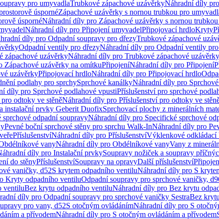
soupravy pro umyvadla
Trubkové zápachové uzávěrky
Náhradní díly pr
prostorově úsporné
Zápachové uzávěrky s nornou trubkou pro umyvadl
orově úsporné
Náhradní díly pro Zápachové uzávěrky s nornou trubkou
umyvadel
Náhradní díly pro Připojení umyvadel
Připojovací hrdlo
Kryty
P
hradní díly pro Odpadní soupravy pro dřezy
Trubkové zápachové uzáv
ávěrky
Odpadní ventily pro dřezy
Náhradní díly pro Odpadní ventily pro
é zápachové uzávěrky
Náhradní díly pro Trubkové zápachové uzávěrk
ro Zápachové uzávěrky na omítku
Připojení
Náhradní díly pro Připojení
P
ové uzávěrky
Připojovací hrdlo
Náhradní díly pro Připojovací hrdlo
Odpad
dnění podlahy pro sprchy
Sprchové kanálky
Náhradní díly pro Sprchové
í díly pro Sprchové podlahové vpusti
Příslušenství pro sprchové podla
í pro odtoky ve stěně
Náhradní díly pro Příslušenství pro odtoky ve stěn
a instalační prvky Geberit Duofix
Sprchovací plochy z minerálních mate
é sprchové odpadní soupravy
Náhradní díly pro Specifické sprchové od
ny
Pevné boční sprchové stěny pro sprchu Walk-In
Náhradní díly pro Pe
veře
Příslušenství
Náhradní díly pro Příslušenství
Výklenkové odkládací 
Obdélníkové vany
Náhradní díly pro Obdélníkové vany
Vany z mineráln
áhradní díly pro Instalační prvky
Soupravy nožiček a soupravy příčnýc
ení do stěny
Příslušenství
Soupravy na opravy
Další příslušenství
Připoje
ové vaničky, d52
S krytem odpadního ventilu
Náhradní díly pro S kryte
ro Kryty odpadního ventilu
Odpadní soupravy pro sprchové vaničky, d9
 ventilu
Bez krytu odpadního ventilu
Náhradní díly pro Bez krytu odpad
adní díly pro Odpadní soupravy pro sprchové vaničky Sestra
Bez krytu
upravy pro vany, d52
S otočným ovládáním
Náhradní díly pro S otočn
ádáním a přívodem
Náhradní díly pro S otočným ovládáním a přívodem