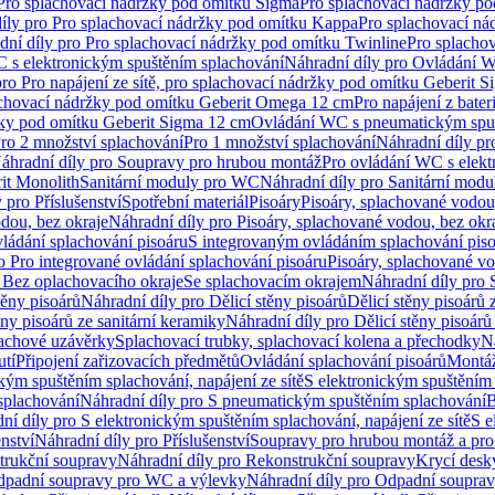
 Pro splachovací nádržky pod omítku Sigma
Pro splachovací nádržky p
íly pro Pro splachovací nádržky pod omítku Kappa
Pro splachovací ná
dní díly pro Pro splachovací nádržky pod omítku Twinline
Pro splacho
 s elektronickým spuštěním splachování
Náhradní díly pro Ovládání W
pro Pro napájení ze sítě, pro splachovací nádržky pod omítku Geberit 
plachovací nádržky pod omítku Geberit Omega 12 cm
Pro napájení z bate
ržky pod omítku Geberit Sigma 12 cm
Ovládání WC s pneumatickým spuš
Pro 2 množství splachování
Pro 1 množství splachování
Náhradní díly pr
áhradní díly pro Soupravy pro hrubou montáž
Pro ovládání WC s elekt
it Monolith
Sanitární moduly pro WC
Náhradní díly pro Sanitární mod
 pro Příslušenství
Spotřební materiál
Pisoáry
Pisoáry, splachované vodou
dou, bez okraje
Náhradní díly pro Pisoáry, splachované vodou, bez okr
ládání splachování pisoáru
S integrovaným ovládáním splachování pis
o Pro integrované ovládání splachování pisoáru
Pisoáry, splachované vo
 Bez oplachovacího okraje
Se splachovacím okrajem
Náhradní díly pro
těny pisoárů
Náhradní díly pro Dělicí stěny pisoárů
Dělicí stěny pisoárů 
ěny pisoárů ze sanitární keramiky
Náhradní díly pro Dělicí stěny pisoárů
pachové uzávěrky
Splachovací trubky, splachovací kolena a přechodky
N
utí
Připojení zařizovacích předmětů
Ovládání splachování pisoárů
Montáž
kým spuštěním splachování, napájení ze sítě
S elektronickým spuštěním 
splachování
Náhradní díly pro S pneumatickým spuštěním splachování
B
ní díly pro S elektronickým spuštěním splachování, napájení ze sítě
S e
enství
Náhradní díly pro Příslušenství
Soupravy pro hrubou montáž a pro
trukční soupravy
Náhradní díly pro Rekonstrukční soupravy
Krycí desk
padní soupravy pro WC a výlevky
Náhradní díly pro Odpadní soupra