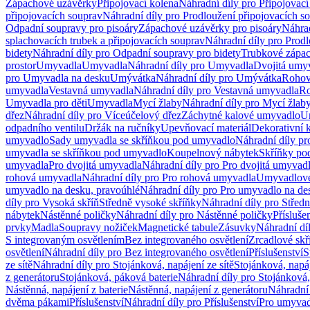
Zápachové uzávěrky
Připojovací kolena
Náhradní díly pro Připojovací
připojovacích souprav
Náhradní díly pro Prodloužení připojovacích s
Odpadní soupravy pro pisoáry
Zápachové uzávěrky pro pisoáry
Náhrad
splachovacích trubek a připojovacích souprav
Náhradní díly pro Prodl
bidety
Náhradní díly pro Odpadní soupravy pro bidety
Trubkové zápa
prostor
Umyvadla
Umyvadla
Náhradní díly pro Umyvadla
Dvojitá umy
pro Umyvadla na desku
Umývátka
Náhradní díly pro Umývátka
Rohov
umyvadla
Vestavná umyvadla
Náhradní díly pro Vestavná umyvadla
Ro
Umyvadla pro děti
Umyvadla
Mycí žlaby
Náhradní díly pro Mycí žlab
dřez
Náhradní díly pro Víceúčelový dřez
Záchytné kalové umyvadlo
U
odpadního ventilu
Držák na ručníky
Upevňovací materiál
Dekorativní 
umyvadlo
Sady umyvadla se skříňkou pod umyvadlo
Náhradní díly p
umyvadla se skříňkou pod umyvadlo
Koupelnový nábytek
Skříňky po
umyvadla
Pro dvojitá umyvadla
Náhradní díly pro Pro dvojitá umyvad
rohová umyvadla
Náhradní díly pro Pro rohová umyvadla
Umyvadlové
umyvadlo na desku, pravoúhlé
Náhradní díly pro Pro umyvadlo na de
díly pro Vysoká skříň
Středně vysoké skříňky
Náhradní díly pro Střed
nábytek
Nástěnné poličky
Náhradní díly pro Nástěnné poličky
Přísluše
prvky
Madla
Soupravy nožiček
Magnetické tabule
Zásuvky
Náhradní dí
S integrovaným osvětlením
Bez integrovaného osvětlení
Zrcadlové skř
osvětlení
Náhradní díly pro Bez integrovaného osvětlení
Příslušenství
S
ze sítě
Náhradní díly pro Stojánková, napájení ze sítě
Stojánková, napáj
z generátoru
Stojánková, páková baterie
Náhradní díly pro Stojánková,
Nástěnná, napájení z baterie
Nástěnná, napájení z generátoru
Náhradní 
dvěma pákami
Příslušenství
Náhradní díly pro Příslušenství
Pro umyvad