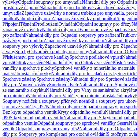
výlevky
Odpadní soupravy pro umyvadla
Náhradní díly pro Odpadní 
prostorově úsporné
Náhradní díly pro Trubkové zápachové uzávěrky, 
umyvadla
Zápachové uzávěrky s nornou trubkou pro umyvadla, prost
omítku
Náhradní díly pro Zápachové uzávěrky pod omítku
Připojení 
Připojení
Těsnění
Prodloužení
Ovládání
Odpadní soupravy pro dřezy
Ná
zápachové uzávěrky
Náhradní díly pro Dvoukomorové zápachové uz
pro zařízení
Náhradní díly pro Odpadní soupravy pro zařízení
Trubkov
uzávěrky pod omítku
Zápachové uzávěrky na omítku
Náhradní díly p
soupravy pro výlevky
Zápachové uzávěrky
Náhradní díly pro Zápach
a vany
Sprchy
Odvodnění podlahy pro sprchy
Náhradní díly pro Odvo
Příslušenství pro sprchové kanálky
Sprchové podlahové vpusti
Náhradn
vpusti
Odtoky ve stěně
Náhradní díly pro Odtoky ve stěně
Příslušenstv
vaničky a sprchové plochy
Sprchové vaničky z minerálního materiálu 
materiálů
Instalační prvky
Náhradní díly pro Instalační prvky
Specifick
Sprchové zástěny
Sprchové zástěny
Náhradní díly pro Sprchové zástě
díly pro Vanové zástěny
Sprchové dveře
Náhradní díly pro Sprchové d
ze sanitárního akrylátu
Náhradní díly pro Vany ze sanitárního akrylátu
pro miminka
Náhradní díly pro Vaničky pro miminka
Instalační prvky
N
Soupravy nožiček a soupravy příčných nosníků a soupravy pro ukotv
sprchové vaničky, d52
Náhradní díly pro Odpadní soupravy pro sprch
Bez krytu odpadního ventilu
Kryty odpadního ventilu
Náhradní díly p
d90
S krytem odpadního ventilu
Náhradní díly pro S krytem odpadního
odpadního ventilu
Odpadní soupravy pro sprchové vaničky Sestra
Náhr
ventilu
Odpadní soupravy pro vany, d52
Náhradní díly pro Odpadní so
díly pro Soupravy pro kompletaci pro otočné ovládání
S otočným ovl