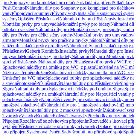
pro Soupravy pro kompletaci pro otočné ovládání a přívod
S tlačítko
PushControl
Náhradní díly pro Soupravy pro kompletaci pro tlačítko
vany
Připojovací soupravy
Přívody vody
Instalační a splachovací syst
systémy
Opláštění
Příslušenství
Náhradní díly pro Příslušenství
Instalač
Montážní prvky pro umyvadla
Montážní prvky pro bidety
Náhradní dí
odtokem ve stěně
Náhradní díly pro Montážní prvky pro sprchy s odt
díly pro Prvky pro dělicí stěny sprchy
Montážní prvky pro umyvadlov
armatury
Montážní prvky pro pračky a myčky nádobí
Náhradní díly p
zatížení
Instalační prvky pro dřezy
Náhradní díly pro Instalační prvky 
Příslušenství
Geberit Kombifix
Instalační prvky
Náhradní díly pro Insta
umyvadla
Montážní prvky pro bidety
Náhradní díly pro Montážní prvk
sprchy
Příslušenství
Náhradní díly pro Příslušenství
Pro prvky WC
Pro 
Splachovací nádržky na omítku pro WC, z plastu
Umístěné na WC mí
Nízko a středněpoložené
Splachovací nádržky na omítku pro WC, ze s
Umístěný na WC míse
Splachovací trubky pro splachovací nádržky n
a středněpoložené
Příslušenství
Náhradní díly pro Příslušenství
Připojen
Sigma
Náhradní díly pro Splachovací nádržky pod omítku Sigma
Spla
splachovací nádržky na omítku
Náhradní díly pro Napouštěcí ventily 
splachovací nádržky
Napouštěcí ventily pro splachovací nádržky univ
množství splachování
Náhradní díly pro 1 množství splachování
2 mno
splachování
Náhradní díly pro 2 množství splachování
Zásobovací sys
Tvarovky
Vsuvky
Redukce
Kolena
T tvarovky
Přechodky nerozebíratel
Připojení
Rozdělovač se závitovým připojením
Rozvaděč s lisovací př
vytápění
Příslušenství
Izolace pro trubky a tvarovky
Izolace pro nástěn
pro připojení
Systémová těsnění
Sady šroubů pro přírubové spoje
Spotř