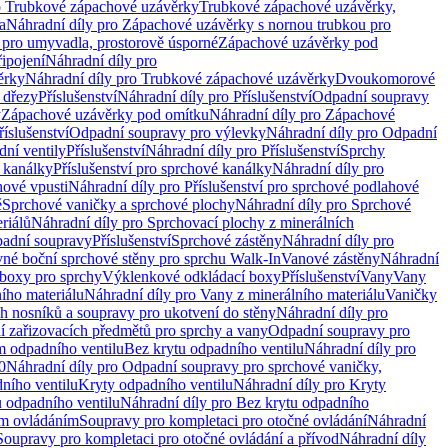
o Trubkové zápachové uzávěrky
Trubkové zápachové uzávěrky,
a
Náhradní díly pro Zápachové uzávěrky s nornou trubkou pro
 pro umyvadla, prostorově úsporné
Zápachové uzávěrky pod
řipojení
Náhradní díly pro
ěrky
Náhradní díly pro Trubkové zápachové uzávěrky
Dvoukomorové
 dřezy
Příslušenství
Náhradní díly pro Příslušenství
Odpadní soupravy
y
Zápachové uzávěrky pod omítku
Náhradní díly pro Zápachové
říslušenství
Odpadní soupravy pro výlevky
Náhradní díly pro Odpadní
ní ventily
Příslušenství
Náhradní díly pro Příslušenství
Sprchy
 kanálky
Příslušenství pro sprchové kanálky
Náhradní díly pro
hové vpusti
Náhradní díly pro Příslušenství pro sprchové podlahové
ě
Sprchové vaničky a sprchové plochy
Náhradní díly pro Sprchové
riálů
Náhradní díly pro Sprchovací plochy z minerálních
padní soupravy
Příslušenství
Sprchové zástěny
Náhradní díly pro
vné boční sprchové stěny pro sprchu Walk-In
Vanové zástěny
Náhradní
boxy pro sprchy
Výklenkové odkládací boxy
Příslušenství
Vany
Vany
ího materiálu
Náhradní díly pro Vany z minerálního materiálu
Vaničky
h nosníků a soupravy pro ukotvení do stěny
Náhradní díly pro
ní zařizovacích předmětů pro sprchy a vany
Odpadní soupravy pro
m odpadního ventilu
Bez krytu odpadního ventilu
Náhradní díly pro
0
Náhradní díly pro Odpadní soupravy pro sprchové vaničky,
ního ventilu
Kryty odpadního ventilu
Náhradní díly pro Kryty
 odpadního ventilu
Náhradní díly pro Bez krytu odpadního
ým ovládáním
Soupravy pro kompletaci pro otočné ovládání
Náhradní
Soupravy pro kompletaci pro otočné ovládání a přívod
Náhradní díly