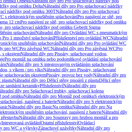
od omítku Omega
Náhradní díly pro Pro splachovací nádržky pod
držky pod omítku Delta
Náhradní díly pro Pro splachovací nádržky
vací nádržky pod omítku 300T
Náhradní díly pro Pro splachovací
C s elektronickým spuštěním splachování
Pro napájení ze sítě, pro
Sigma 12 cm
Pro napájení ze sítě, pro splachovací nádržky pod omítku
rie, pro splachovací nádržky pod omítku Geberit Sigma
těním splachování
Náhradní díly pro Ovládání WC s pneumatickým
o Pro 1 množství splachování
Příslušenství pro ovládání WC
Náhradní
ronickým spuštěním splachování
Náhradní díly pro Pro ovládání WC
uly pro WC
Pro závěsná WC
Náhradní díly pro Pro závěsná WC
Pro
, s okrajem
Náhradní díly pro Pisoáry, splachované vodou,
aje
Pro montáž na omítku nebo podomítkové ovládání splachování
oáru
Náhradní díly pro S integrovaným ovládáním splachování
dou, s víkem / pro víko
Náhradní díly pro Pisoáry, splachované
 Se splachovacím okrajem
Pisoáry, provoz bez vody
Náhradní díly pro
z plastu
Náhradní díly pro Dělicí stěny pisoárů z plastu
Dělicí stěny
 ze sanitární keramiky
Příslušenství
Náhradní díly pro
áhradní díly pro Splachovací trubky, splachovací kolena
 pod omítku
Náhradní díly pro Montáž pod omítku
S elektronickým
splachování, napájení z baterie
Náhradní díly pro S elektronickým
asic
Náhradní díly pro Basic
Na omítku
Náhradní díly pro Na
lektronickým spuštěním splachování, napájení z baterie
Náhradní díly
 přestavbu
Náhradní díly pro Soupravy pro hrubou montáž a pro
y
Integrovaná ovládání
Ostatní příslušenství
Ovládací
vy pro WC a výlevky
Zápachové uzávěrky
Náhradní díly pro