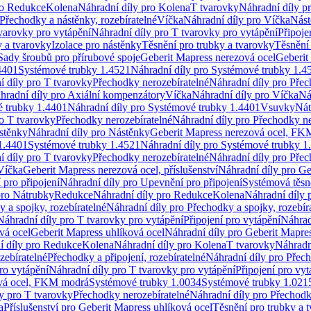
ro Redukce
Kolena
Náhradní díly pro Kolena
T tvarovky
Náhradní díly p
Přechodky a nástěnky, rozebíratelné
Víčka
Náhradní díly pro Víčka
Nást
varovky pro vytápění
Náhradní díly pro T tvarovky pro vytápění
Připoje
y a tvarovky
Izolace pro nástěnky
Těsnění pro trubky a tvarovky
Těsnění
Sady šroubů pro přírubové spoje
Geberit Mapress nerezová ocel
Geberit
4401
Systémové trubky 1.4521
Náhradní díly pro Systémové trubky 1.4
í díly pro T tvarovky
Přechodky nerozebíratelné
Náhradní díly pro Přec
hradní díly pro Axiální kompenzátory
Víčka
Náhradní díly pro Víčka
Ná
 trubky 1.4401
Náhradní díly pro Systémové trubky 1.4401
Vsuvky
Nát
ro T tvarovky
Přechodky nerozebíratelné
Náhradní díly pro Přechodky ne
stěnky
Náhradní díly pro Nástěnky
Geberit Mapress nerezová ocel, F
1.4401
Systémové trubky 1.4521
Náhradní díly pro Systémové trubky 1
í díly pro T tvarovky
Přechodky nerozebíratelné
Náhradní díly pro Přec
Víčka
Geberit Mapress nerezová ocel, příslušenství
Náhradní díly pro Ge
pro připojení
Náhradní díly pro Upevnění pro připojení
Systémová těsn
pro Nátrubky
Redukce
Náhradní díly pro Redukce
Kolena
Náhradní díly 
 a spojky, rozebíratelné
Náhradní díly pro Přechodky a spojky, rozebír
Náhradní díly pro T tvarovky pro vytápění
Připojení pro vytápění
Náhrad
vá ocel
Geberit Mapress uhlíková ocel
Náhradní díly pro Geberit Mapres
í díly pro Redukce
Kolena
Náhradní díly pro Kolena
T tvarovky
Náhradn
zebíratelné
Přechodky a připojení, rozebíratelné
Náhradní díly pro Přech
ro vytápění
Náhradní díly pro T tvarovky pro vytápění
Připojení pro vyt
ová ocel, FKM modrá
Systémové trubky 1.0034
Systémové trubky 1.021
y pro T tvarovky
Přechodky nerozebíratelné
Náhradní díly pro Přechodk
a
Příslušenství pro Geberit Mapress uhlíková ocel
Těsnění pro trubky a 