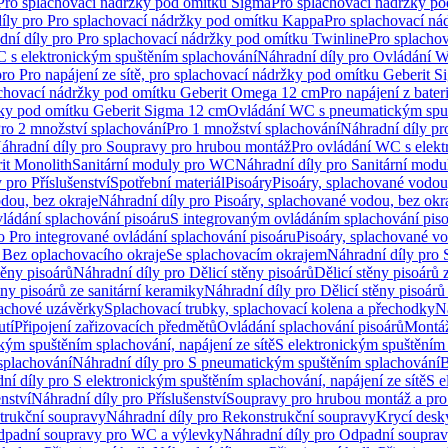
 Pro splachovací nádržky pod omítku Sigma
Pro splachovací nádržky p
íly pro Pro splachovací nádržky pod omítku Kappa
Pro splachovací ná
dní díly pro Pro splachovací nádržky pod omítku Twinline
Pro splacho
 s elektronickým spuštěním splachování
Náhradní díly pro Ovládání W
pro Pro napájení ze sítě, pro splachovací nádržky pod omítku Geberit 
plachovací nádržky pod omítku Geberit Omega 12 cm
Pro napájení z bate
ržky pod omítku Geberit Sigma 12 cm
Ovládání WC s pneumatickým spuš
Pro 2 množství splachování
Pro 1 množství splachování
Náhradní díly pr
áhradní díly pro Soupravy pro hrubou montáž
Pro ovládání WC s elekt
it Monolith
Sanitární moduly pro WC
Náhradní díly pro Sanitární mod
 pro Příslušenství
Spotřební materiál
Pisoáry
Pisoáry, splachované vodou
dou, bez okraje
Náhradní díly pro Pisoáry, splachované vodou, bez okr
ládání splachování pisoáru
S integrovaným ovládáním splachování pis
o Pro integrované ovládání splachování pisoáru
Pisoáry, splachované vo
 Bez oplachovacího okraje
Se splachovacím okrajem
Náhradní díly pro
těny pisoárů
Náhradní díly pro Dělicí stěny pisoárů
Dělicí stěny pisoárů 
ěny pisoárů ze sanitární keramiky
Náhradní díly pro Dělicí stěny pisoárů
pachové uzávěrky
Splachovací trubky, splachovací kolena a přechodky
N
utí
Připojení zařizovacích předmětů
Ovládání splachování pisoárů
Montáž
kým spuštěním splachování, napájení ze sítě
S elektronickým spuštěním 
splachování
Náhradní díly pro S pneumatickým spuštěním splachování
B
ní díly pro S elektronickým spuštěním splachování, napájení ze sítě
S e
enství
Náhradní díly pro Příslušenství
Soupravy pro hrubou montáž a pro
trukční soupravy
Náhradní díly pro Rekonstrukční soupravy
Krycí desk
padní soupravy pro WC a výlevky
Náhradní díly pro Odpadní soupra