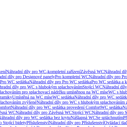
ení
Náhradní díly pro WC-kompletní zařízení
Závěsná WC
Náhradní dí
dní díly pro Designové panely
Pro kompletní WC
Náhradní díly pro P
Pro WC sedátka
Náhradní díly pro Pro WC sedátka
Pro WC sedátka a 
hradní díly pro WC s hlubokým splachováním
Stojící WC
Náhradní díly
lachováním pro splachovací nádržku umístěnou na WC míse
WC s hlu
eramiky
Umístěná na WC míse
WC sedátka
Náhradní díly pro WC sedát
lachováním zvýšené
Náhradní díly pro WC s hlubokým splachováním 
omfort
Náhradní díly pro WC sedátka provedení Comfort
WC sedátka
Ná
ěsná WC
Náhradní díly pro Závěsná WC
Stojící WC
Náhradní díly pro 
áhradní díly pro WC sedátka bez krytu
Nášlapná WC
Se spláchnutím
Př
 Stojící bidety
Příslušenství
Náhradní díly pro Příslušenství
Ovládací tla