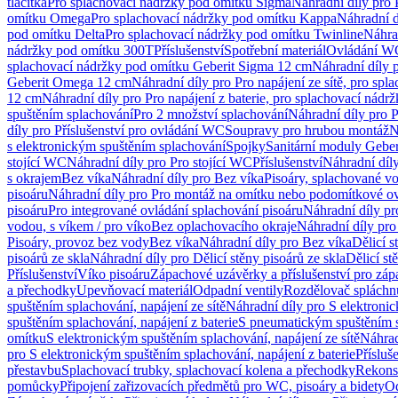
tlačítka
Pro splachovací nádržky pod omítku Sigma
Náhradní díly pro
omítku Omega
Pro splachovací nádržky pod omítku Kappa
Náhradní d
pod omítku Delta
Pro splachovací nádržky pod omítku Twinline
Náhra
nádržky pod omítku 300T
Příslušenství
Spotřební materiál
Ovládání WC
splachovací nádržky pod omítku Geberit Sigma 12 cm
Náhradní díly 
Geberit Omega 12 cm
Náhradní díly pro Pro napájení ze sítě, pro s
12 cm
Náhradní díly pro Pro napájení z baterie, pro splachovací nád
spuštěním splachování
Pro 2 množství splachování
Náhradní díly pro 
díly pro Příslušenství pro ovládání WC
Soupravy pro hrubou montáž
N
s elektronickým spuštěním splachování
Spojky
Sanitární moduly Geber
stojící WC
Náhradní díly pro Pro stojící WC
Příslušenství
Náhradní díly
s okrajem
Bez víka
Náhradní díly pro Bez víka
Pisoáry, splachované vo
pisoáru
Náhradní díly pro Pro montáž na omítku nebo podomítkové ov
pisoáru
Pro integrované ovládání splachování pisoáru
Náhradní díly pr
vodou, s víkem / pro víko
Bez oplachovacího okraje
Náhradní díly pro
Pisoáry, provoz bez vody
Bez víka
Náhradní díly pro Bez víka
Dělicí s
pisoárů ze skla
Náhradní díly pro Dělicí stěny pisoárů ze skla
Dělicí st
Příslušenství
Víko pisoáru
Zápachové uzávěrky a příslušenství pro zá
a přechodky
Upevňovací materiál
Odpadní ventily
Rozdělovač spláchn
spuštěním splachování, napájení ze sítě
Náhradní díly pro S elektronic
spuštěním splachování, napájení z baterie
S pneumatickým spuštěním 
omítku
S elektronickým spuštěním splachování, napájení ze sítě
Náhrad
pro S elektronickým spuštěním splachování, napájení z baterie
Přísluš
přestavbu
Splachovací trubky, splachovací kolena a přechodky
Rekons
pomůcky
Připojení zařizovacích předmětů pro WC, pisoáry a bidety
Od