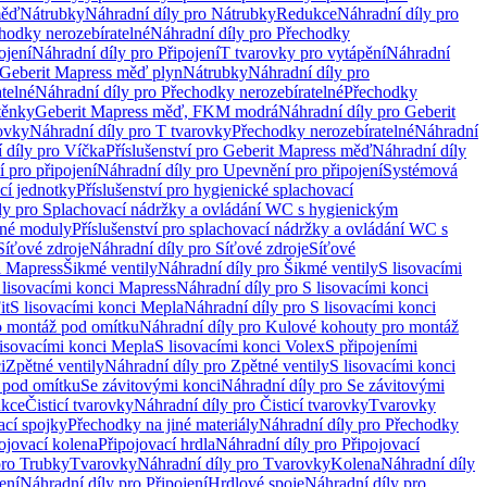
měď
Nátrubky
Náhradní díly pro Nátrubky
Redukce
Náhradní díly pro
hodky nerozebíratelné
Náhradní díly pro Přechodky
ojení
Náhradní díly pro Připojení
T tvarovky pro vytápění
Náhradní
 Geberit Mapress měď plyn
Nátrubky
Náhradní díly pro
telné
Náhradní díly pro Přechodky nerozebíratelné
Přechodky
těnky
Geberit Mapress měď, FKM modrá
Náhradní díly pro Geberit
ovky
Náhradní díly pro T tvarovky
Přechodky nerozebíratelné
Náhradní
 díly pro Víčka
Příslušenství pro Geberit Mapress měď
Náhradní díly
 pro připojení
Náhradní díly pro Upevnění pro připojení
Systémová
cí jednotky
Příslušenství pro hygienické splachovací
ly pro Splachovací nádržky a ovládání WC s hygienickým
ěné moduly
Příslušenství pro splachovací nádržky a ovládání WC s
Síťové zdroje
Náhradní díly pro Síťové zdroje
Síťové
i Mapress
Šikmé ventily
Náhradní díly pro Šikmé ventily
S lisovacími
 lisovacími konci Mapress
Náhradní díly pro S lisovacími konci
it
S lisovacími konci Mepla
Náhradní díly pro S lisovacími konci
o montáž pod omítku
Náhradní díly pro Kulové kohouty pro montáž
lisovacími konci Mepla
S lisovacími konci Volex
S připojeními
i
Zpětné ventily
Náhradní díly pro Zpětné ventily
S lisovacími konci
 pod omítku
Se závitovými konci
Náhradní díly pro Se závitovými
kce
Čisticí tvarovky
Náhradní díly pro Čisticí tvarovky
Tvarovky
ací spojky
Přechodky na jiné materiály
Náhradní díly pro Přechodky
ojovací kolena
Připojovací hrdla
Náhradní díly pro Připojovací
pro Trubky
Tvarovky
Náhradní díly pro Tvarovky
Kolena
Náhradní díly
ení
Náhradní díly pro Připojení
Hrdlové spoje
Náhradní díly pro