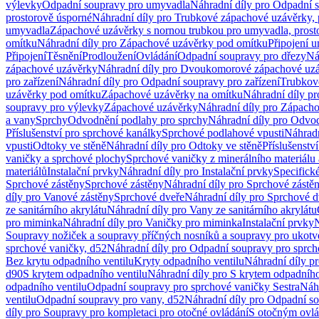
výlevky
Odpadní soupravy pro umyvadla
Náhradní díly pro Odpadní 
prostorově úsporné
Náhradní díly pro Trubkové zápachové uzávěrky, 
umyvadla
Zápachové uzávěrky s nornou trubkou pro umyvadla, prost
omítku
Náhradní díly pro Zápachové uzávěrky pod omítku
Připojení 
Připojení
Těsnění
Prodloužení
Ovládání
Odpadní soupravy pro dřezy
Ná
zápachové uzávěrky
Náhradní díly pro Dvoukomorové zápachové uz
pro zařízení
Náhradní díly pro Odpadní soupravy pro zařízení
Trubkov
uzávěrky pod omítku
Zápachové uzávěrky na omítku
Náhradní díly p
soupravy pro výlevky
Zápachové uzávěrky
Náhradní díly pro Zápach
a vany
Sprchy
Odvodnění podlahy pro sprchy
Náhradní díly pro Odvo
Příslušenství pro sprchové kanálky
Sprchové podlahové vpusti
Náhradn
vpusti
Odtoky ve stěně
Náhradní díly pro Odtoky ve stěně
Příslušenstv
vaničky a sprchové plochy
Sprchové vaničky z minerálního materiálu 
materiálů
Instalační prvky
Náhradní díly pro Instalační prvky
Specifick
Sprchové zástěny
Sprchové zástěny
Náhradní díly pro Sprchové zástě
díly pro Vanové zástěny
Sprchové dveře
Náhradní díly pro Sprchové d
ze sanitárního akrylátu
Náhradní díly pro Vany ze sanitárního akrylátu
pro miminka
Náhradní díly pro Vaničky pro miminka
Instalační prvky
N
Soupravy nožiček a soupravy příčných nosníků a soupravy pro ukotv
sprchové vaničky, d52
Náhradní díly pro Odpadní soupravy pro sprch
Bez krytu odpadního ventilu
Kryty odpadního ventilu
Náhradní díly p
d90
S krytem odpadního ventilu
Náhradní díly pro S krytem odpadního
odpadního ventilu
Odpadní soupravy pro sprchové vaničky Sestra
Náhr
ventilu
Odpadní soupravy pro vany, d52
Náhradní díly pro Odpadní so
díly pro Soupravy pro kompletaci pro otočné ovládání
S otočným ovl