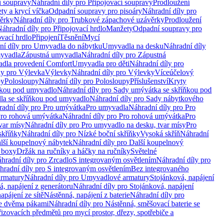
í soupravy
Náhradní díly pro Připojovací soupravy
Prodloužení
ty a krycí víčka
Odpadní soupravy pro pisoáry
Náhradní díly pro
ěrky
Náhradní díly pro Trubkové zápachové uzávěrky
Prodloužení
áhradní díly pro Připojovací hrdlo
Manžety
Odpadní soupravy pro
ovací hrdlo
Připojení
Těsnění
Mycí
ní díly pro Umyvadla do nábytku
Umyvadla na desku
Náhradní díly
myvadla
Zápustná umyvadla
Náhradní díly pro Zápustná
adla provedení Comfort
Umyvadla pro děti
Náhradní díly pro
ly pro Výlevka
Výlevky
Náhradní díly pro Výlevky
Víceúčelový
py
Polosloupy
Náhradní díly pro Polosloupy
Příslušenství
Kryty
ňkou pod umyvadlo
Náhradní díly pro Sady umývátka se skříňkou pod
a se skříňkou pod umyvadlo
Náhradní díly pro Sady nábytkového
adní díly pro Pro umývátka
Pro umyvadla
Náhradní díly pro Pro
ro rohová umývátka
Náhradní díly pro Pro rohová umývátka
Pro
var mísy
Náhradní díly pro Pro umyvadlo na desku, tvar mísy
Pro
skříňky
Náhradní díly pro Nízké boční skříňky
Vysoká skříň
Náhradní
lší koupelnový nábytek
Náhradní díly pro Další koupelnový
í boxy
Držák na ručníky a háčky na ručníky
Světelné
hradní díly pro Zrcadlo
S integrovaným osvětlením
Náhradní díly pro
hradní díly pro S integrovaným osvětlením
Bez integrovaného
rmatury
Náhradní díly pro Umyvadlové armatury
Stojánková, napájení
á, napájení z generátoru
Náhradní díly pro Stojánková, napájení
apájení ze sítě
Nástěnná, napájení z baterie
Náhradní díly pro
se dvěma pákami
Náhradní díly pro Nástěnná, směšovací baterie se
řizovacích předmětů pro mycí prostor, dřezy, spotřebiče a