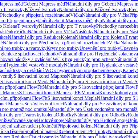
Mapress měď
Geberit Mapress měď
Náhradní díly pro Geberit Mapress 
ro T tvarovky
Křížové tvarovky
Náhradní díly pro Křížové tvarovky
Přec
Přechodky a připojení, rozebíratelné
Víčka
Náhradní díly pro Víčka
Přip
pro Připojení pro vytápění
Geberit Mapress měď plyn
Náhradní díly pro
ro Kolena
T tvarovky
Náhradní díly pro T tvarovky
Přechodky nerozebíra
nástěnky
Víčka
Náhradní díly pro Víčka
Nástěnky
Náhradní díly pro Nás
ukce
Náhradní díly pro Redukce
Kolena
Náhradní díly pro Kolena
T tvar
né
Náhradní díly pro Přechodky a připojení, rozebíratelné
Víčka
Náhradní
í pro trubky a tvarovky
Kryty pro trubky
Upevnění pro trubky
Upevnění
gienické splachovací jednotky
Náhradní díly pro Hygienické splachova
chovací nádržky a ovládání WC s hygienickým proplachem
Náhradní dí
hem
Hygienické vestavěné moduly
Náhradní díly pro Hygienické vestav
ovací nádržky a ovládání WC s hygienickým proplachem
Senzory
Kabely
ventily
S lisovacími konci Mapress
Náhradní díly pro S lisovacími konc
t
S lisovacími konci Mepla
Náhradní díly pro S lisovacími konci Mepla
S
ími přípojkami FlowFit
Náhradní díly pro S lisovacími přípojkami FlowF
ci Mapress
S lisovacími konci Mapress, FKM modrá
Kulové kohouty pr
acími přípojkami FlowFit
S lisovacími konci Mepla
Náhradní díly pro S 
konci Mapress
Se závitovými konci
Náhradní díly pro Se závitovými konc
 pro montáž pod omítku
Náhradní díly pro Úsek vodoměru pro montáž
ní díly pro Tvarovky
Kolena
Odbočky
Náhradní díly pro Odbočky
Redu
ení
Svařované spoje
Hrdlové spoje
Náhradní díly pro Hrdlové spoje
Upín
ipojení zařizovacích předmětů
Připojovací kolena
Náhradní díly pro Přip
íčka
Těsnění
Spotřební materiál
Geberit Silent-PP
Trubky
Náhradní díly 
ly pro Redukce
Čisticí tvarovky
Náhradní díly pro Čisticí tvarovky
Připoj