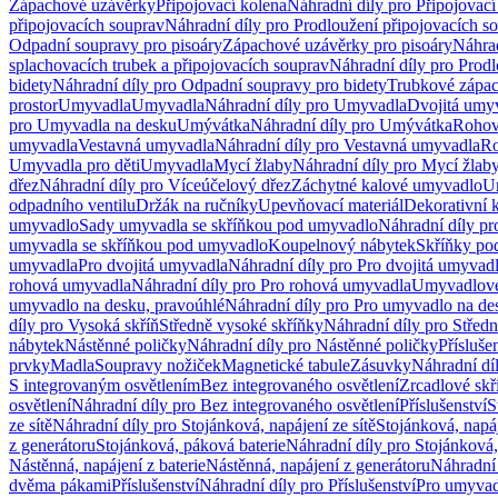
Zápachové uzávěrky
Připojovací kolena
Náhradní díly pro Připojovací
připojovacích souprav
Náhradní díly pro Prodloužení připojovacích s
Odpadní soupravy pro pisoáry
Zápachové uzávěrky pro pisoáry
Náhrad
splachovacích trubek a připojovacích souprav
Náhradní díly pro Prodl
bidety
Náhradní díly pro Odpadní soupravy pro bidety
Trubkové zápa
prostor
Umyvadla
Umyvadla
Náhradní díly pro Umyvadla
Dvojitá umy
pro Umyvadla na desku
Umývátka
Náhradní díly pro Umývátka
Rohov
umyvadla
Vestavná umyvadla
Náhradní díly pro Vestavná umyvadla
Ro
Umyvadla pro děti
Umyvadla
Mycí žlaby
Náhradní díly pro Mycí žlab
dřez
Náhradní díly pro Víceúčelový dřez
Záchytné kalové umyvadlo
U
odpadního ventilu
Držák na ručníky
Upevňovací materiál
Dekorativní 
umyvadlo
Sady umyvadla se skříňkou pod umyvadlo
Náhradní díly p
umyvadla se skříňkou pod umyvadlo
Koupelnový nábytek
Skříňky po
umyvadla
Pro dvojitá umyvadla
Náhradní díly pro Pro dvojitá umyvad
rohová umyvadla
Náhradní díly pro Pro rohová umyvadla
Umyvadlové
umyvadlo na desku, pravoúhlé
Náhradní díly pro Pro umyvadlo na de
díly pro Vysoká skříň
Středně vysoké skříňky
Náhradní díly pro Střed
nábytek
Nástěnné poličky
Náhradní díly pro Nástěnné poličky
Přísluše
prvky
Madla
Soupravy nožiček
Magnetické tabule
Zásuvky
Náhradní dí
S integrovaným osvětlením
Bez integrovaného osvětlení
Zrcadlové skř
osvětlení
Náhradní díly pro Bez integrovaného osvětlení
Příslušenství
S
ze sítě
Náhradní díly pro Stojánková, napájení ze sítě
Stojánková, napáj
z generátoru
Stojánková, páková baterie
Náhradní díly pro Stojánková,
Nástěnná, napájení z baterie
Nástěnná, napájení z generátoru
Náhradní 
dvěma pákami
Příslušenství
Náhradní díly pro Příslušenství
Pro umyvad