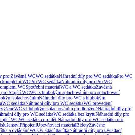
ly pro Závěsná WC
WC sedátka
Náhradní díly pro WC sedátka
Pro WC
ro kompletní WC
Pro WC sedátka
Náhradní díly pro Pro WC
kompletní WC
Spotřební materiál
WC a WC sedátka
Závěsná
 pro Stojící WC
WC s hlubokým splachováním pro splachovací
bokým splachováním
Náhradní díly pro WC s hlubokým
ka
WC sedátka
Náhradní díly pro WC sedátka
WC provedení
zvýšené
WC s hlubokým splachováním prodloužené
Náhradní díly pro
hradní díly pro WC sedátka
WC sedátka bez krytu
Náhradní díly pro
Stojící WC
WC sedátka pro děti
Náhradní díly pro WC sedátka pro
íslušenství
Připojení
Upevňovací materiál
Bidety
Závěsné
čítka a ovládání WC
Ovládací tlačítka
Náhradní díly pro Ovládací