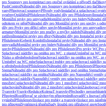
pro Soupravy pro kompletaci pro otočné ovládání a přívod
S tlačítko
PushControl
Náhradní díly pro Soupravy pro kompletaci pro tlačítko
vany
Připojovací soupravy
Přívody vody
Instalační a splachovací syst
systémy
Opláštění
Příslušenství
Náhradní díly pro Příslušenství
Instalač
Montážní prvky pro umyvadla
Montážní prvky pro bidety
Náhradní dí
odtokem ve stěně
Náhradní díly pro Montážní prvky pro sprchy s odt
díly pro Prvky pro dělicí stěny sprchy
Montážní prvky pro umyvadlov
armatury
Montážní prvky pro pračky a myčky nádobí
Náhradní díly p
zatížení
Instalační prvky pro dřezy
Náhradní díly pro Instalační prvky 
Příslušenství
Geberit Kombifix
Instalační prvky
Náhradní díly pro Insta
umyvadla
Montážní prvky pro bidety
Náhradní díly pro Montážní prvk
sprchy
Příslušenství
Náhradní díly pro Příslušenství
Pro prvky WC
Pro 
Splachovací nádržky na omítku pro WC, z plastu
Umístěné na WC mí
Nízko a středněpoložené
Splachovací nádržky na omítku pro WC, ze s
Umístěný na WC míse
Splachovací trubky pro splachovací nádržky n
a středněpoložené
Příslušenství
Náhradní díly pro Příslušenství
Připojen
Sigma
Náhradní díly pro Splachovací nádržky pod omítku Sigma
Spla
splachovací nádržky na omítku
Náhradní díly pro Napouštěcí ventily 
splachovací nádržky
Napouštěcí ventily pro splachovací nádržky univ
množství splachování
Náhradní díly pro 1 množství splachování
2 mno
splachování
Náhradní díly pro 2 množství splachování
Zásobovací sys
Tvarovky
Vsuvky
Redukce
Kolena
T tvarovky
Přechodky nerozebíratel
Připojení
Rozdělovač se závitovým připojením
Rozvaděč s lisovací př
vytápění
Příslušenství
Izolace pro trubky a tvarovky
Izolace pro nástěn
pro připojení
Systémová těsnění
Sady šroubů pro přírubové spoje
Spotř