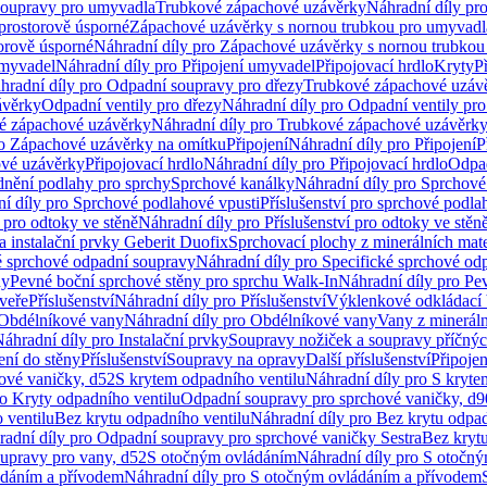
soupravy pro umyvadla
Trubkové zápachové uzávěrky
Náhradní díly pr
prostorově úsporné
Zápachové uzávěrky s nornou trubkou pro umyvadl
orově úsporné
Náhradní díly pro Zápachové uzávěrky s nornou trubkou
umyvadel
Náhradní díly pro Připojení umyvadel
Připojovací hrdlo
Kryty
P
hradní díly pro Odpadní soupravy pro dřezy
Trubkové zápachové uzáv
ávěrky
Odpadní ventily pro dřezy
Náhradní díly pro Odpadní ventily pro
é zápachové uzávěrky
Náhradní díly pro Trubkové zápachové uzávěrk
ro Zápachové uzávěrky na omítku
Připojení
Náhradní díly pro Připojení
P
ové uzávěrky
Připojovací hrdlo
Náhradní díly pro Připojovací hrdlo
Odpad
dnění podlahy pro sprchy
Sprchové kanálky
Náhradní díly pro Sprchové
í díly pro Sprchové podlahové vpusti
Příslušenství pro sprchové podla
í pro odtoky ve stěně
Náhradní díly pro Příslušenství pro odtoky ve stěn
a instalační prvky Geberit Duofix
Sprchovací plochy z minerálních mate
é sprchové odpadní soupravy
Náhradní díly pro Specifické sprchové od
ny
Pevné boční sprchové stěny pro sprchu Walk-In
Náhradní díly pro Pe
veře
Příslušenství
Náhradní díly pro Příslušenství
Výklenkové odkládací 
Obdélníkové vany
Náhradní díly pro Obdélníkové vany
Vany z mineráln
áhradní díly pro Instalační prvky
Soupravy nožiček a soupravy příčnýc
ení do stěny
Příslušenství
Soupravy na opravy
Další příslušenství
Připoje
ové vaničky, d52
S krytem odpadního ventilu
Náhradní díly pro S kryte
ro Kryty odpadního ventilu
Odpadní soupravy pro sprchové vaničky, d9
 ventilu
Bez krytu odpadního ventilu
Náhradní díly pro Bez krytu odpad
adní díly pro Odpadní soupravy pro sprchové vaničky Sestra
Bez krytu
upravy pro vany, d52
S otočným ovládáním
Náhradní díly pro S otočn
ádáním a přívodem
Náhradní díly pro S otočným ovládáním a přívodem