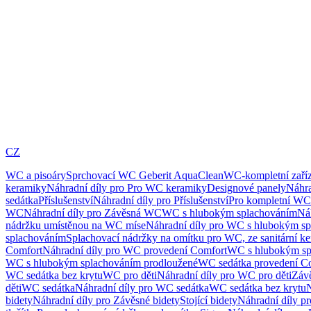
CZ
WC a pisoáry
Sprchovací WC Geberit AquaClean
WC-kompletní zaříz
keramiky
Náhradní díly pro Pro WC keramiky
Designové panely
Náhra
sedátka
Příslušenství
Náhradní díly pro Příslušenství
Pro kompletní WC
WC
Náhradní díly pro Závěsná WC
WC s hlubokým splachováním
Ná
nádržku umístěnou na WC míse
Náhradní díly pro WC s hlubokým sp
splachováním
Splachovací nádržky na omítku pro WC, ze sanitární k
Comfort
Náhradní díly pro WC provedení Comfort
WC s hlubokým sp
WC s hlubokým splachováním prodloužené
WC sedátka provedení C
WC sedátka bez krytu
WC pro děti
Náhradní díly pro WC pro děti
Záv
děti
WC sedátka
Náhradní díly pro WC sedátka
WC sedátka bez krytu
N
bidety
Náhradní díly pro Závěsné bidety
Stojící bidety
Náhradní díly pro