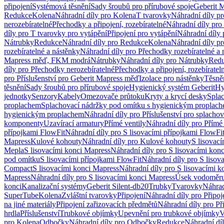
připojení
Systémová těsnění
Sady šroubů pro přírubové spoje
Geberit 
Redukce
Kolena
Náhradní díly pro Kolena
T tvarovky
Náhradní díly p
nerozebíratelné
Přechodky a připojení, rozebíratelné
Náhradní díly pro 
díly pro T tvarovky pro vytápění
Připojení pro vytápění
Náhradní díly 
Nátrubky
Redukce
Náhradní díly pro Redukce
Kolena
Náhradní díly p
rozebíratelné a nástěnky
Náhradní díly pro Přechodky rozebíratelné a 
Mapress měď, FKM modrá
Nátrubky
Náhradní díly pro Nátrubky
Red
díly pro Přechodky nerozebíratelné
Přechodky a připojení, rozebíratel
pro Příslušenství pro Geberit Mapress měď
Izolace pro nástěnky
Těsněn
těsnění
Sady šroubů pro přírubové spoje
Hygienický systém Geberit
Hy
jednotky
Senzory
Kabely
Omezovače průtoku
Kryty a krycí desky
Spla
proplachem
Splachovací nádržky pod omítku s hygienickým proplac
hygienickým proplachem
Náhradní díly pro Příslušenství pro splach
komponenty
Uzavírací armatury
Přímé ventily
Náhradní díly pro Přímé 
přípojkami FlowFit
Náhradní díly pro S lisovacími přípojkami FlowFi
Mapress
Kulové kohouty
Náhradní díly pro Kulové kohouty
S lisovac
Mepla
S lisovacími konci Mapress
Náhradní díly pro S lisovacími kon
pod omítku
S lisovacími přípojkami FlowFit
Náhradní díly pro S lisov
Compact
S lisovacími konci Mapress
Náhradní díly pro S lisovacími 
Mapress
Náhradní díly pro S lisovacími konci Mapress
Úsek vodoměru
konci
Kanalizační systémy
Geberit Silent-db20
Trubky
Tvarovky
Náhrad
SuperTube
Kolena
Zvláštní tvarovky
Připojení
Náhradní díly pro Připoj
na jiné materiály
Připojení zařizovacích předmětů
Náhradní díly pro Př
hrdla
Příslušenství
Trubkové objímky
Upevnění pro trubkové objímky
V
pro Kolena
Odbočky
Náhradní díly pro Odbočky
Redukce
Náhradní dí