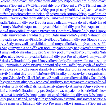
 kolena
Připojovací hrdlo
Náhradní díly pro Připojovací hrdlo
Připojovac
ouprav
Připojení z PVC
Náhradní díly pro Připojení z PVC
Těsnicí manže
ní díly pro Zápachové uzávěrky pro pisoáry
Trubkové zápachové uzáv
oužení splachovacích trubek a připojovacích souprav
Připojovací hrdlo
N
chové uzávěrky
Náhradní díly pro Trubkové zápachové uzávěrky
Připoj
vadla
Náhradní díly pro Dvojitá umyvadla
Umyvadla do nábytku
Náhrad
é umývátka
Polozápustná umyvadla
Náhradní díly pro Polozápustná u
hová umyvadla
Umyvadla provedení Comfort
Náhradní díly pro Umyv
y
Další umyvadla
Náhradní díly pro Další umyvadla
Výlevka
Náhradní dí
myvadla pro učebny
Příslušenství
Sloupy
Náhradní díly pro Sloupy
Slou
kryty
Sady umyvadla se skříňkou pod umyvadlo
Sady umývátka se skří
ro Sady umyvadla se skříňkou pod umyvadlo
Sady nábytkového umyvadl
d umyvadlo
Náhradní díly pro Skříňky pod umyvadlo
Pro umývátka
Náhr
la
Pro nábytková umyvadla
Náhradní díly pro Pro nábytková umyvadla
P
 desky
Náhradní díly pro Umyvadlové desky
Pro umyvadlo na desku, t
sku, pravoúhlé
Boční prvky
Náhradní díly pro Boční prvky
Nízké boční 
ně vysoké skříňky
Závěsné skříňky
Náhradní díly pro Závěsné skříňky
Da
nství
Náhradní díly pro Příslušenství
Přihrádky do zásuvky a organizačn
ly pro Zásuvky
Další příslušenství
Zrcadla a zrcadlové skříňky
Zrcadlo
Ná
íňky
Náhradní díly pro Zrcadlové skříňky
S integrovaným osvětlením
Ná
větelné prvky
Madla
Další příslušenství
Zásuvky
Armatury
Umyvadlové a
ení z baterie
Náhradní díly pro Stojánková, napájení z baterie
Stojánkov
 páková baterie
Nástěnná, napájení ze sítě
Náhradní díly pro Nástěnná, n
díly pro Nástěnná, napájení z generátoru
Nástěnná, směšovací baterie 
lové armatury
Náhradní díly pro Pro umyvadlové armatury
Připojení za