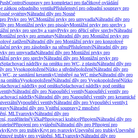
 PushControl
Soupravy pro kompletaci pro tlačítkové ovládání
Se zátkou odpadního ventilu
Příslušenství pro odpadní soupravy pro
osné systémy
Náhradní díly pro Nosné
 pro Prvky pro WC
Montážní prvky pro umyvadla
Náhradní díly pro
díly pro Montážní prvky pro pisoáry
Montážní prvky pro sprchy s
ážní prvky pro sprchy a vany
Prvky pro dělicí stěny sprchy
Náhradní
ontážní prvky pro armatury
Náhradní díly pro Montážní prvky pro
olové zatížení
Náhradní díly pro Montážní prvky pro konzolové
alační prvky pro zásobníky na stěnu
Příslušenství
Náhradní díly pro
rvky pro umyvadla
Náhradní díly pro Montážní prvky pro
ážní prvky pro sprchy
Náhradní díly pro Montážní prvky pro
u
Splachovací nádržky na omítku pro WC, z plastu
Náhradní díly pro
íly pro Vysokopoložené
Nízko a středněpoložené
Náhradní díly pro
o WC, ze sanitární keramiky
Umístěný na WC míse
Náhradní díly pro
 na omítku
Vysokopoložené
Náhradní díly pro Vysokopoložené
Nízko
plachovací nádržky pod omítku
Splachovací nádržky pod omítku
ventily
Náhradní díly pro Napouštěcí ventily
Napouštěcí ventily pro
lachovací nádržky
Náhradní díly pro Napouštěcí ventily pro keramické
iverzální
Vypouštěcí ventily
Náhradní díly pro Vypouštěcí ventily
1
pravy
Náhradní díly pro Vnitřní soupravy
2 množství
pění, ML
Tvarovky
Náhradní díly pro
ní, rozdělitelné
Víčka
Připojovací krabice
Připojení
Náhradní díly pro
ratelné
Připojení pro vytápění
Náhradní díly pro Připojení pro
ovky
Kryty pro trubky
Kryt pro tvarovky
Upevnění pro trubky
Upevnění
témové trubky pro vytápění, ML
Tvarovky
Náhradní díly pro