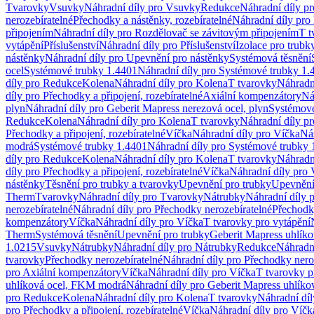
Tvarovky
Vsuvky
Náhradní díly pro Vsuvky
Redukce
Náhradní díly p
nerozebíratelné
Přechodky a nástěnky, rozebíratelné
Náhradní díly pro 
připojením
Náhradní díly pro Rozdělovač se závitovým připojením
T t
vytápění
Příslušenství
Náhradní díly pro Příslušenství
Izolace pro trubk
nástěnky
Náhradní díly pro Upevnění pro nástěnky
Systémová těsnění
ocel
Systémové trubky 1.4401
Náhradní díly pro Systémové trubky 1.
díly pro Redukce
Kolena
Náhradní díly pro Kolena
T tvarovky
Náhradn
díly pro Přechodky a připojení, rozebíratelné
Axiální kompenzátory
Ná
plyn
Náhradní díly pro Geberit Mapress nerezová ocel, plyn
Systémové
Redukce
Kolena
Náhradní díly pro Kolena
T tvarovky
Náhradní díly p
Přechodky a připojení, rozebíratelné
Víčka
Náhradní díly pro Víčka
Ná
modrá
Systémové trubky 1.4401
Náhradní díly pro Systémové trubky 
díly pro Redukce
Kolena
Náhradní díly pro Kolena
T tvarovky
Náhradn
díly pro Přechodky a připojení, rozebíratelné
Víčka
Náhradní díly pro 
nástěnky
Těsnění pro trubky a tvarovky
Upevnění pro trubky
Upevnění 
Therm
Tvarovky
Náhradní díly pro Tvarovky
Nátrubky
Náhradní díly 
nerozebíratelné
Náhradní díly pro Přechodky nerozebíratelné
Přechodky
kompenzátory
Víčka
Náhradní díly pro Víčka
T tvarovky pro vytápění
Therm
Systémová těsnění
Upevnění pro trubky
Geberit Mapress uhlíko
1.0215
Vsuvky
Nátrubky
Náhradní díly pro Nátrubky
Redukce
Náhradn
tvarovky
Přechodky nerozebíratelné
Náhradní díly pro Přechodky nero
pro Axiální kompenzátory
Víčka
Náhradní díly pro Víčka
T tvarovky p
uhlíková ocel, FKM modrá
Náhradní díly pro Geberit Mapress uhlík
pro Redukce
Kolena
Náhradní díly pro Kolena
T tvarovky
Náhradní díl
pro Přechodky a připojení, rozebíratelné
Víčka
Náhradní díly pro Víčk