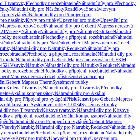
ro T tvarovky
Přechodky nerozebíratelné
Náhradní díly pro Přechodky
ěnky
Náhradní díly pro Nástěnky
Rozdělovač se závitovým
ní pro vytápění
Náhradní díly pro Připojení pro
 pro nástěnky
Kryty pro trubky
Upevnění pro trubky
Upevnění pro
 Mapress nerezová ocel
Náhradní díly pro Geberit Mapress nerezová
521
Vsuvky
Nátrubky
Náhradní díly pro Nátrubky
Redukce
Náhradní
hodky nerozebíratelné
Přechodky a připojení, rozebíratelné
Náhradní
stěnky
Náhradní díly pro Nástěnky
Geberit Mapress nerezová ocel,
rubky
Náhradní díly pro Nátrubky
Redukce
Náhradní díly pro
rozebíratelné
Přechodky a připojení, rozebíratelné
Náhradní díly pro
KM modrá
Náhradní díly pro Geberit Mapress nerezová ocel, FKM
.4521
Vsuvky
Nátrubky
Náhradní díly pro Nátrubky
Redukce
Náhradní
hodky nerozebíratelné
Přechodky a připojení, rozebíratelné
Náhradní
berit Mapress nerezová ocel, příslušenství
Izolace pro
ění
Geberit Mapress Therm
Systémové trubky
pro Kolena
T tvarovky
Náhradní díly pro T tvarovky
Přechodky
atelné
Axiální kompenzátory
Náhradní díly pro Axiální
ní díly pro Připojení pro vytápění
Příslušenství pro Geberit Mapress
s uhlíková ocel
Systémové trubky 1.0034
Systémové trubky
í díly pro T tvarovky
Křížové tvarovky
Náhradní díly pro Křížové
odky a připojení, rozebíratelné
Axiální kompenzátory
Náhradní díly
ápění
Náhradní díly pro Připojení pro vytápění
Geberit Mapress
5
Vsuvky
Nátrubky
Náhradní díly pro Nátrubky
Redukce
Náhradní díly
y nerozebíratelné
Přechodky a připojení, rozebíratelné
Náhradní díly
tvarovky
Kryty pro trubky
Upevnění pro trubky
Upevnění pro