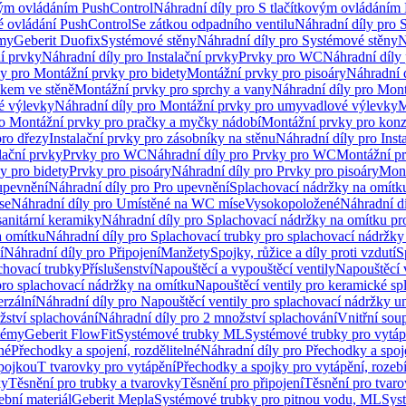
vým ovládáním PushControl
Náhradní díly pro S tlačítkovým ovládáním
vé ovládání PushControl
Se zátkou odpadního ventilu
Náhradní díly pro 
émy
Geberit Duofix
Systémové stěny
Náhradní díly pro Systémové stěny
N
ní prvky
Náhradní díly pro Instalační prvky
Prvky pro WC
Náhradní díly
ly pro Montážní prvky pro bidety
Montážní prvky pro pisoáry
Náhradní 
okem ve stěně
Montážní prvky pro sprchy a vany
Náhradní díly pro Mont
é výlevky
Náhradní díly pro Montážní prvky pro umyvadlové výlevky
M
ro Montážní prvky pro pračky a myčky nádobí
Montážní prvky pro konz
pro dřezy
Instalační prvky pro zásobníky na stěnu
Náhradní díly pro Inst
lační prvky
Prvky pro WC
Náhradní díly pro Prvky pro WC
Montážní p
y pro bidety
Prvky pro pisoáry
Náhradní díly pro Prvky pro pisoáry
Mont
upevnění
Náhradní díly pro Pro upevnění
Splachovací nádržky na omítk
se
Náhradní díly pro Umístěné na WC míse
Vysokopoložené
Náhradní d
anitární keramiky
Náhradní díly pro Splachovací nádržky na omítku pr
a omítku
Náhradní díly pro Splachovací trubky pro splachovací nádržky
í
Náhradní díly pro Připojení
Manžety
Spojky, růžice a díly proti vzdutí
S
chovací trubky
Příslušenství
Napouštěcí a vypouštěcí ventily
Napouštěcí 
pro splachovací nádržky na omítku
Napouštěcí ventily pro keramické sp
erzální
Náhradní díly pro Napouštěcí ventily pro splachovací nádržky un
žství splachování
Náhradní díly pro 2 množství splachování
Vnitřní sou
témy
Geberit FlowFit
Systémové trubky ML
Systémové trubky pro vytá
né
Přechodky a spojení, rozdělitelné
Náhradní díly pro Přechodky a spoje
ípojkou
T tvarovky pro vytápění
Přechodky a spojky pro vytápění, rozebí
ky
Těsnění pro trubky a tvarovky
Těsnění pro připojení
Těsnění pro tvar
ební materiál
Geberit Mepla
Systémové trubky pro pitnou vodu, ML
Sys