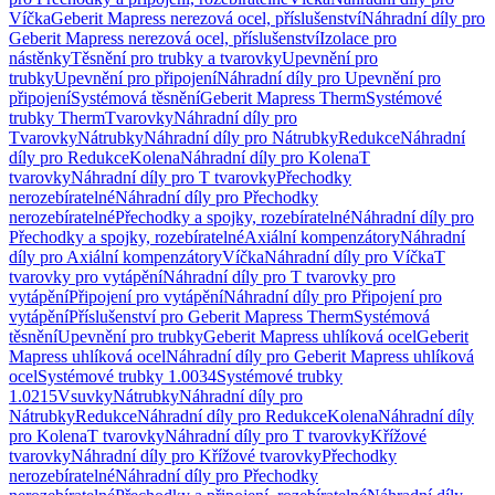
Víčka
Geberit Mapress nerezová ocel, příslušenství
Náhradní díly pro
Geberit Mapress nerezová ocel, příslušenství
Izolace pro
nástěnky
Těsnění pro trubky a tvarovky
Upevnění pro
trubky
Upevnění pro připojení
Náhradní díly pro Upevnění pro
připojení
Systémová těsnění
Geberit Mapress Therm
Systémové
trubky Therm
Tvarovky
Náhradní díly pro
Tvarovky
Nátrubky
Náhradní díly pro Nátrubky
Redukce
Náhradní
díly pro Redukce
Kolena
Náhradní díly pro Kolena
T
tvarovky
Náhradní díly pro T tvarovky
Přechodky
nerozebíratelné
Náhradní díly pro Přechodky
nerozebíratelné
Přechodky a spojky, rozebíratelné
Náhradní díly pro
Přechodky a spojky, rozebíratelné
Axiální kompenzátory
Náhradní
díly pro Axiální kompenzátory
Víčka
Náhradní díly pro Víčka
T
tvarovky pro vytápění
Náhradní díly pro T tvarovky pro
vytápění
Připojení pro vytápění
Náhradní díly pro Připojení pro
vytápění
Příslušenství pro Geberit Mapress Therm
Systémová
těsnění
Upevnění pro trubky
Geberit Mapress uhlíková ocel
Geberit
Mapress uhlíková ocel
Náhradní díly pro Geberit Mapress uhlíková
ocel
Systémové trubky 1.0034
Systémové trubky
1.0215
Vsuvky
Nátrubky
Náhradní díly pro
Nátrubky
Redukce
Náhradní díly pro Redukce
Kolena
Náhradní díly
pro Kolena
T tvarovky
Náhradní díly pro T tvarovky
Křížové
tvarovky
Náhradní díly pro Křížové tvarovky
Přechodky
nerozebíratelné
Náhradní díly pro Přechodky