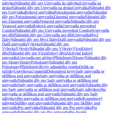
nábytku
Náhradní díly pro Umyvadla do nábytku
Umyvadla na
desku
Náhradní díly pro Umyvadla na desku
Umývátka
Náhradní díly
pro Umývátka
Rohové umývátka
Polozápustná umyvadla
Náhradní
díly pro Polozápustná umyvadla
Zápustná umyvadla
Náhradní díly
pro Zápustná umyvadla
Vestavná umyvadla
Náhradní díly pro
Vestavná umyvadla
Rohová umyvadla
Umyvadla provedení
Comfort
Náhradní díly pro Umyvadla provedení Comfort
Umyvadla
pro děti
Náhradní díly pro Umyvadla pro děti
Umyvadla
Mycí
žlaby
Náhradní díly pro Mycí žlaby
Další umyvadla
Náhradní díly pro
Další umyvadla
Výlevka
Náhradní díly pro
Výlevka
Výlevky
Náhradní díly pro Výlevky
Víceúčelový
dřez
Náhradní díly pro Víceúčelový dřez
Záchytné kalové
umyvadlo
Umyvadla pro učebny
Příslušenství
Sloupy
Náhradní díly
pro Sloupy
Sloupy
Polosloupy
Náhradní díly pro
Polosloupy
Příslušenství
Kryty odpadního ventilu
Držák na
ručníky
Upevňovací materiál
Dekorativní kryty
Sady umyvadla se
skříňkou pod umyvadlo
Sady umývátka se skříňkou pod
umyvadlo
Náhradní díly pro Sady umývátka se skříňkou pod
umyvadlo
Sady umyvadla se skříňkou pod umyvadlo
Náhradní díly
pro Sady umyvadla se skříňkou pod umyvadlo
Sady nábytkového
umyvadla se skříňkou pod umyvadlo
Náhradní díly pro Sady
nábytkového umyvadla se skříňkou pod umyvadlo
Koupelnový
nábytek
Skříňky pod umyvadlo
Náhradní díly pro Skříňky pod
umyvadlo
Pro umývátka
Náhradní díly pro Pro umývátka
Pro
umyvadla
Náhradní díly pro Pro umyvadla
Pro dvojitá