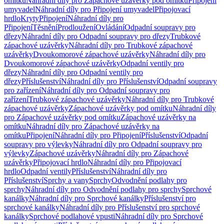
omítku
Náhradní díly pro Zápachové uzávěrky pod omítku
Připojení
umyvadel
Náhradní díly pro Připojení umyvadel
Připojovací
hrdlo
Kryty
Připojení
Náhradní díly pro
Připojení
Těsnění
Prodloužení
Ovládání
Odpadní soupravy pro
dřezy
Náhradní díly pro Odpadní soupravy pro dřezy
Trubkové
zápachové uzávěrky
Náhradní díly pro Trubkové zápachové
uzávěrky
Dvoukomorové zápachové uzávěrky
Náhradní díly pro
Dvoukomorové zápachové uzávěrky
Odpadní ventily pro
dřezy
Náhradní díly pro Odpadní ventily pro
dřezy
Příslušenství
Náhradní díly pro Příslušenství
Odpadní soupravy
pro zařízení
Náhradní díly pro Odpadní soupravy pro
zařízení
Trubkové zápachové uzávěrky
Náhradní díly pro Trubkové
zápachové uzávěrky
Zápachové uzávěrky pod omítku
Náhradní díly
pro Zápachové uzávěrky pod omítku
Zápachové uzávěrky na
omítku
Náhradní díly pro Zápachové uzávěrky na
omítku
Připojení
Náhradní díly pro Připojení
Příslušenství
Odpadní
soupravy pro výlevky
Náhradní díly pro Odpadní soupravy pro
výlevky
Zápachové uzávěrky
Náhradní díly pro Zápachové
uzávěrky
Připojovací hrdlo
Náhradní díly pro Připojovací
hrdlo
Odpadní ventily
Příslušenství
Náhradní díly pro
Příslušenství
Sprchy a vany
Sprchy
Odvodnění podlahy pro
sprchy
Náhradní díly pro Odvodnění podlahy pro sprchy
Sprchové
kanálky
Náhradní díly pro Sprchové kanálky
Příslušenství pro
sprchové kanálky
Náhradní díly pro Příslušenství pro sprchové
kanálky
Sprchové podlahové vpusti
Náhradní díly pro Sprchové