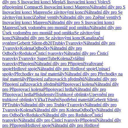
díly pro S lisovacími konci Mepla
S lisovacími konci Volex
S
připojeními Compact
S lisovacími konci Mapress
Náhradní díly pro S
lisovacími konci Mapress
Se závitovými konci
Náhradní díly pro Se
závitovými konci
Zpětné ventily
Náhradní díly pro Zpětné ventily
S
lisovacími konci Mapress
Náhradní díly pro S lisovacími konci
Mapress
Úsek vodoměru pro montáž pod omítku
Náhradní díly pro
Úsek vodoměru pro montáž pod omítku
Se závitovými
konci
Náhradní díly pro Se závitovými konci
Kanalizační
systémy
Geberit Silent-db20
Trubky
Tvarovky
Náhradní díly pro
Tvarovky
Kolena
Odbočky
Náhradní díly pro
Odbočky
Redukce
Čisticí tvarovky
Náhradní díly pro Čisticí
tvarovky
Tvarovky SuperTube
Kolena
Zvláštní
tvarovky
Připojení
Náhradní díly pro Připojení
Svařované
spoje
Hrdlové spoje
Náhradní díly pro Hrdlové spoje
Upínací
spojky
Přechodky na jiné materiály
Náhradní díly pro Přechodky na
jiné materiály
Připojení zařizovacích předmětů
Náhradní díly pro
Připojení zařizovacích předmětů
Připojovací kolena
Náhradní díly
pro Připojovací kolena
Připojovací hrdla
Náhradní díly pro
Připojovací hrdla
Příslušenství
Trubkové objímky
Upevnění pro
trubkové objímky
Víčka
Těsnění
Spotřební materiál
Geberit Silent-
PP
Trubky
Náhradní díly pro Trubky
Tvarovky
Náhradní díly pro
Tvarovky
Kolena
Náhradní díly pro Kolena
Odbočky
Náhradní díly
pro Odbočky
Redukce
Náhradní díly pro Redukce
Čisticí
tvarovky
Náhradní díly pro Čisticí tvarovky
Připojení
Náhradní díly
pro Připojení
Hrdlové spoje
Náhradní díly pro Hrdlové