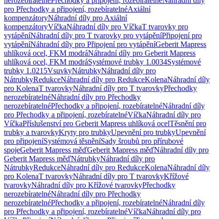
nerozebíratelné
Přechodky a připojení, rozebíratelné
Náhradní díly
pro Přechodky a připojení, rozebíratelné
Axiální
kompenzátory
Náhradní díly pro Axiální
kompenzátory
Víčka
Náhradní díly pro Víčka
T tvarovky pro
vytápění
Náhradní díly pro T tvarovky pro vytápění
Připojení pro
vytápění
Náhradní díly pro Připojení pro vytápění
Geberit Mapress
uhlíková ocel, FKM modrá
Náhradní díly pro Geberit Mapress
uhlíková ocel, FKM modrá
Systémové trubky 1.0034
Systémové
trubky 1.0215
Vsuvky
Nátrubky
Náhradní díly pro
Nátrubky
Redukce
Náhradní díly pro Redukce
Kolena
Náhradní díly
pro Kolena
T tvarovky
Náhradní díly pro T tvarovky
Přechodky
nerozebíratelné
Náhradní díly pro Přechodky
nerozebíratelné
Přechodky a připojení, rozebíratelné
Náhradní díly
pro Přechodky a připojení, rozebíratelné
Víčka
Náhradní díly pro
Víčka
Příslušenství pro Geberit Mapress uhlíková ocel
Těsnění pro
trubky a tvarovky
Kryty pro trubky
Upevnění pro trubky
Upevnění
pro připojení
Systémová těsnění
Sady šroubů pro přírubové
spoje
Geberit Mapress měď
Geberit Mapress měď
Náhradní díly pro
Geberit Mapress měď
Nátrubky
Náhradní díly pro
Nátrubky
Redukce
Náhradní díly pro Redukce
Kolena
Náhradní díly
pro Kolena
T tvarovky
Náhradní díly pro T tvarovky
Křížové
tvarovky
Náhradní díly pro Křížové tvarovky
Přechodky
nerozebíratelné
Náhradní díly pro Přechodky
nerozebíratelné
Přechodky a připojení, rozebíratelné
Náhradní díly
pro Přechodky a připojení, rozebíratelné
Víčka
Náhradní díly pro