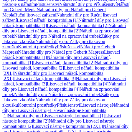
nástroje s nářadím
Příslušenství
Náhradní díly pro Příslušenství
Nářadí
pro Geberit Mepla
Náhradní díly pro Nářadí pro Geberit
Mepla
Ruční lisovací zařízení
Náhradní díly pro Ruční lisovací
zařízení
Lisovací nářadí, kompatibilita [1]
Náhradní díly pro Lisovací
nářadí, kompatibilita [1]
Lisovací nářadí, kompatibilita [2]
Náhradní
díly pro Lisovací nářadí, kompatibilita [2]
Nářadí na zpracování
trubek
Náhradní díly pro Nářadí na zpracování trubek
Zátky pro
tlakovou zkoušku
Náhradní díly pro Zátky pro tlakovou
zkoušku
Kontrolní prostředky
Příslušenství
Nářadí pro Geberit
Mapress
Náhradní díly pro Nářadí pro Geberit Mapress
Lisovací
nářadí, kompatibilita [1]
Náhradní díly pro Lisovací nářadí,
kompatibilita [1]
Lisovací nářadí, kompatibilita [2]
Náhradní díly pro
Lisovací nářadí, kompatibilita [2]
Lisovací nářadí, kompatibilita
[2XL]
Náhradní díly pro Lisovací nářadí, kompatibilita
[2XL]
Lisovací nářadí, kompatibilita [3]
Náhradní díly pro Lisovací
nářadí, kompatibilita [3]
Lisovací nářadí, kompatibilita [4]
Náhradní
díly pro Lisovací nářadí, kompatibilita [4]
Nářadí na zpracování
trubek
Náhradní díly pro Nářadí na zpracování trubek
Zátky pro
tlakovou zkoušku
Náhradní díly pro Zátky pro tlakovou
zkoušku
Kontrolní prostředky
Příslušenství
Lisovací nástroje
Náhradní
díly pro Lisovací nástroje
Lisovací nástroje kompatibilita
[1]
Náhradní díly pro Lisovací nástroje kompatibilita [1]
Lisovací
nástroje kompatibilita [2]
Náhradní díly pro Lisovací nástroje
kompatibilita [2]
Lisovací nástroje kompatibilita [2XL]
Náhradní díly
pro Lisovací nástroje kompatibilita [2XL]
Lisovací nástroje,