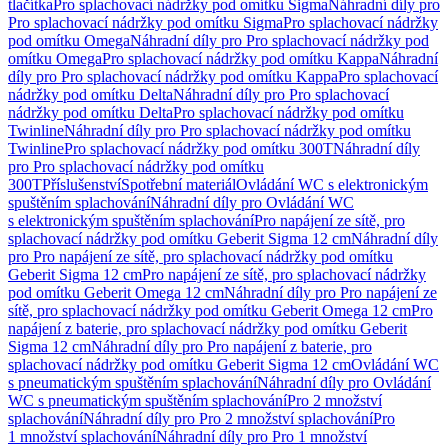
tlačítka
Pro splachovací nádržky pod omítku Sigma
Náhradní díly pro
Pro splachovací nádržky pod omítku Sigma
Pro splachovací nádržky
pod omítku Omega
Náhradní díly pro Pro splachovací nádržky pod
omítku Omega
Pro splachovací nádržky pod omítku Kappa
Náhradní
díly pro Pro splachovací nádržky pod omítku Kappa
Pro splachovací
nádržky pod omítku Delta
Náhradní díly pro Pro splachovací
nádržky pod omítku Delta
Pro splachovací nádržky pod omítku
Twinline
Náhradní díly pro Pro splachovací nádržky pod omítku
Twinline
Pro splachovací nádržky pod omítku 300T
Náhradní díly
pro Pro splachovací nádržky pod omítku
300T
Příslušenství
Spotřební materiál
Ovládání WC s elektronickým
spuštěním splachování
Náhradní díly pro Ovládání WC
s elektronickým spuštěním splachování
Pro napájení ze sítě, pro
splachovací nádržky pod omítku Geberit Sigma 12 cm
Náhradní díly
pro Pro napájení ze sítě, pro splachovací nádržky pod omítku
Geberit Sigma 12 cm
Pro napájení ze sítě, pro splachovací nádržky
pod omítku Geberit Omega 12 cm
Náhradní díly pro Pro napájení ze
sítě, pro splachovací nádržky pod omítku Geberit Omega 12 cm
Pro
napájení z baterie, pro splachovací nádržky pod omítku Geberit
Sigma 12 cm
Náhradní díly pro Pro napájení z baterie, pro
splachovací nádržky pod omítku Geberit Sigma 12 cm
Ovládání WC
s pneumatickým spuštěním splachování
Náhradní díly pro Ovládání
WC s pneumatickým spuštěním splachování
Pro 2 množství
splachování
Náhradní díly pro Pro 2 množství splachování
Pro
1 množství splachování
Náhradní díly pro Pro 1 množství