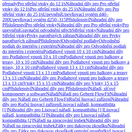
přepady
Pro střešní vtoky do 12 l/s
Náhradní díly pro Pro střešní
vtoky do 12 l/s
Pro střešní vtoky do 25 l/s
Náhradní díly pro Pro
střešní vtoky do 25 l/s
Upevnění
Upevňovací systém d40–
200
Upevňovací systém d250–315
Příslušenství
Náhradní díly pro
Příslušenství
Pro střešní vtoky
Náhradní díly pro Pro střešní vtoky
Pro
upevnění
Gravitační odvodnění střech
Střešní vtoky
Náhradní díly pro
Střešní vtoky
Prvky parotěsných zábran
Náhradní díly pro Prvky
parotěsných zábran
Příslušenství
Odvodnění podlahy
Odvodnění
podlah do interiéru i exteriéru
Náhradní díly pro Odvodnění podlah
do interiéru i exteriéru
Podlahové vpusti 10 x 10 cm
Náhradní díly
pro Podlahové vpusti 10 x 10 cm
Podlahové vpusti pro balkony a
terasy, 10 x 10 cm
Náhradní díly pro Podlahové vpusti pro balkony a
terasy, 10 x 10 cm
Podlahové vpusti 13 x 13 cm
Náhradní díly pro
Podlahové vpusti 13 x 13 cm
Podlahové vpusti pro balkony a terasy
13 x 13 cm
Náhradní díly pro Podlahové vpusti pro balkony a terasy
13 x 13 cm
Vtoky 15 x 15 cm
Náhradní díly pro Vtoky 15 x 15
cm
Příslušenství
Náhradní díly pro Příslušenství
Nářadí, síťové
komponenty a software
Nářadí
Nářadí pro Geberit FlowFit
Náhradní
díly pro Nářadí pro Geberit FlowFit
Ruční lisovací zařízení
Náhradní
díly pro Ruční lisovací zařízení
Lisovací nářadí, kompatibilita
[1]
Náhradní díly pro Lisovací nářadí, kompatibilita [1]
Lisovací
nářadí, kompatibilita [2]
Náhradní díly pro Lisovací nářadí,
kompatibilita [2]
Nářadí na zpracování trubek
Náhradní díly pro
Nářadí na zpracování trubek
Zátky pro tlakovou zkoušku
Náhradní
díly pro Zátky pro tlakovou zkoušku
Kontrolní prostředky
Lisovací