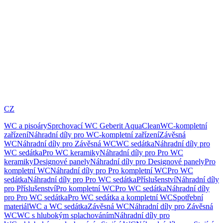
CZ
WC a pisoáry
Sprchovací WC Geberit AquaClean
WC-kompletní
zařízení
Náhradní díly pro WC-kompletní zařízení
Závěsná
WC
Náhradní díly pro Závěsná WC
WC sedátka
Náhradní díly pro
WC sedátka
Pro WC keramiky
Náhradní díly pro Pro WC
keramiky
Designové panely
Náhradní díly pro Designové panely
Pro
kompletní WC
Náhradní díly pro Pro kompletní WC
Pro WC
sedátka
Náhradní díly pro Pro WC sedátka
Příslušenství
Náhradní díly
pro Příslušenství
Pro kompletní WC
Pro WC sedátka
Náhradní díly
pro Pro WC sedátka
Pro WC sedátka a kompletní WC
Spotřební
materiál
WC a WC sedátka
Závěsná WC
Náhradní díly pro Závěsná
WC
WC s hlubokým splachováním
Náhradní díly pro