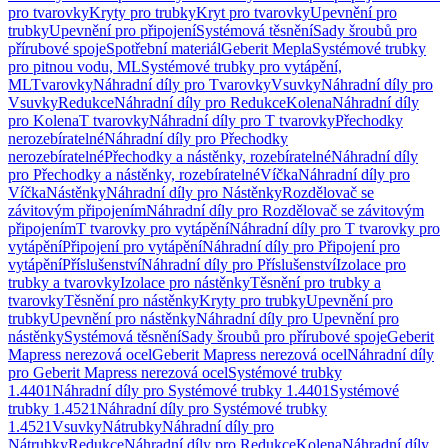
pro tvarovky
Kryty pro trubky
Kryt pro tvarovky
Upevnění pro
trubky
Upevnění pro připojení
Systémová těsnění
Sady šroubů pro
přírubové spoje
Spotřební materiál
Geberit Mepla
Systémové trubky
pro pitnou vodu, ML
Systémové trubky pro vytápění,
ML
Tvarovky
Náhradní díly pro Tvarovky
Vsuvky
Náhradní díly pro
Vsuvky
Redukce
Náhradní díly pro Redukce
Kolena
Náhradní díly
pro Kolena
T tvarovky
Náhradní díly pro T tvarovky
Přechodky
nerozebíratelné
Náhradní díly pro Přechodky
nerozebíratelné
Přechodky a nástěnky, rozebíratelné
Náhradní díly
pro Přechodky a nástěnky, rozebíratelné
Víčka
Náhradní díly pro
Víčka
Nástěnky
Náhradní díly pro Nástěnky
Rozdělovač se
závitovým připojením
Náhradní díly pro Rozdělovač se závitovým
připojením
T tvarovky pro vytápění
Náhradní díly pro T tvarovky pro
vytápění
Připojení pro vytápění
Náhradní díly pro Připojení pro
vytápění
Příslušenství
Náhradní díly pro Příslušenství
Izolace pro
trubky a tvarovky
Izolace pro nástěnky
Těsnění pro trubky a
tvarovky
Těsnění pro nástěnky
Kryty pro trubky
Upevnění pro
trubky
Upevnění pro nástěnky
Náhradní díly pro Upevnění pro
nástěnky
Systémová těsnění
Sady šroubů pro přírubové spoje
Geberit
Mapress nerezová ocel
Geberit Mapress nerezová ocel
Náhradní díly
pro Geberit Mapress nerezová ocel
Systémové trubky
1.4401
Náhradní díly pro Systémové trubky 1.4401
Systémové
trubky 1.4521
Náhradní díly pro Systémové trubky
1.4521
Vsuvky
Nátrubky
Náhradní díly pro
Nátrubky
Redukce
Náhradní díly pro Redukce
Kolena
Náhradní díly