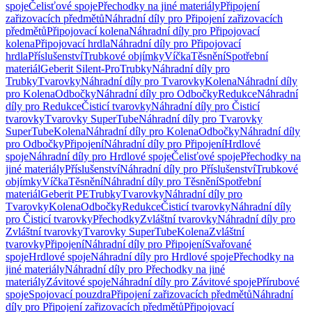
spoje
Čelisťové spoje
Přechodky na jiné materiály
Připojení
zařizovacích předmětů
Náhradní díly pro Připojení zařizovacích
předmětů
Připojovací kolena
Náhradní díly pro Připojovací
kolena
Připojovací hrdla
Náhradní díly pro Připojovací
hrdla
Příslušenství
Trubkové objímky
Víčka
Těsnění
Spotřební
materiál
Geberit Silent-Pro
Trubky
Náhradní díly pro
Trubky
Tvarovky
Náhradní díly pro Tvarovky
Kolena
Náhradní díly
pro Kolena
Odbočky
Náhradní díly pro Odbočky
Redukce
Náhradní
díly pro Redukce
Čisticí tvarovky
Náhradní díly pro Čisticí
tvarovky
Tvarovky SuperTube
Náhradní díly pro Tvarovky
SuperTube
Kolena
Náhradní díly pro Kolena
Odbočky
Náhradní díly
pro Odbočky
Připojení
Náhradní díly pro Připojení
Hrdlové
spoje
Náhradní díly pro Hrdlové spoje
Čelisťové spoje
Přechodky na
jiné materiály
Příslušenství
Náhradní díly pro Příslušenství
Trubkové
objímky
Víčka
Těsnění
Náhradní díly pro Těsnění
Spotřební
materiál
Geberit PE
Trubky
Tvarovky
Náhradní díly pro
Tvarovky
Kolena
Odbočky
Redukce
Čisticí tvarovky
Náhradní díly
pro Čisticí tvarovky
Přechodky
Zvláštní tvarovky
Náhradní díly pro
Zvláštní tvarovky
Tvarovky SuperTube
Kolena
Zvláštní
tvarovky
Připojení
Náhradní díly pro Připojení
Svařované
spoje
Hrdlové spoje
Náhradní díly pro Hrdlové spoje
Přechodky na
jiné materiály
Náhradní díly pro Přechodky na jiné
materiály
Závitové spoje
Náhradní díly pro Závitové spoje
Přírubové
spoje
Spojovací pouzdra
Připojení zařizovacích předmětů
Náhradní
díly pro Připojení zařizovacích předmětů
Připojovací