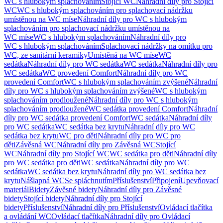
WC s hlubokým splachováním
Stojící WC
Náhradní díly pro Stojící
WC
WC s hlubokým splachováním pro splachovací nádržku
umístěnou na WC míse
Náhradní díly pro WC s hlubokým
splachováním pro splachovací nádržku umístěnou na
WC míse
WC s hlubokým splachováním
Náhradní díly pro
WC s hlubokým splachováním
Splachovací nádržky na omítku pro
WC, ze sanitární keramiky
Umístěná na WC míse
WC
sedátka
Náhradní díly pro WC sedátka
WC sedátka
Náhradní díly pro
WC sedátka
WC provedení Comfort
Náhradní díly pro WC
provedení Comfort
WC s hlubokým splachováním zvýšené
Náhradní
díly pro WC s hlubokým splachováním zvýšené
WC s hlubokým
splachováním prodloužené
Náhradní díly pro WC s hlubokým
splachováním prodloužené
WC sedátka provedení Comfort
Náhradní
díly pro WC sedátka provedení Comfort
WC sedátka
Náhradní díly
pro WC sedátka
WC sedátka bez krytu
Náhradní díly pro WC
sedátka bez krytu
WC pro děti
Náhradní díly pro WC pro
děti
Závěsná WC
Náhradní díly pro Závěsná WC
Stojící
WC
Náhradní díly pro Stojící WC
WC sedátka pro děti
Náhradní díly
pro WC sedátka pro děti
WC sedátka
Náhradní díly pro WC
sedátka
WC sedátka bez krytu
Náhradní díly pro WC sedátka bez
krytu
Nášlapná WC
Se spláchnutím
Příslušenství
Připojení
Upevňovací
materiál
Bidety
Závěsné bidety
Náhradní díly pro Závěsné
bidety
Stojící bidety
Náhradní díly pro Stojící
bidety
Příslušenství
Náhradní díly pro Příslušenství
Ovládací tlačítka
a ovládání WC
Ovládací tlačítka
Náhradní díly pro Ovládací