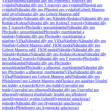
Víčka
Připojení
Náhradní díly pro Připojení
T tvarovky pro
vytápění
Náhradní díly pro T tvarovky pro vytápění
Připojení pro
vytápění
Náhradní díly pro Připojení pro vytápění
Geberit Mapress
měď plyn
Náhradní díly pro Geberit Mapress měď
plyn
Nátrubky
Náhradní díly pro Nátrubky
Redukce
Náhradní díly pro
Redukce
Kolena
Náhradní díly pro Kolena
T tvarovky
Náhradní díly
pro T tvarovky
Přechodky nerozebíratelné
Náhradní díly pro
Přechodky nerozebíratelné
Přechodky rozebíratelné a
nástěnky
Náhradní díly pro Přechodky rozebíratelné a
nástěnky
Víčka
Náhradní díly pro Víčka
Nástěnky
Náhradní díly pro
Nástěnky
Geberit Mapress měď, FKM modrá
Náhradní díly pro
Geberit Mapress měď, FKM modrá
Nátrubky
Náhradní díly pro
Nátrubky
Redukce
Náhradní díly pro Redukce
Kolena
Náhradní díly
pro Kolena
T tvarovky
Náhradní díly pro T tvarovky
Přechodky
nerozebíratelné
Náhradní díly pro Přechodky
nerozebíratelné
Přechodky a připojení, rozebíratelné
Náhradní díly
pro Přechodky a připojení, rozebíratelné
Víčka
Náhradní díly pro
Víčka
Příslušenství pro Geberit Mapress měď
Náhradní díly pro
Příslušenství pro Geberit Mapress měď
Izolace pro nástěnky
Těsnění
pro trubky a tvarovky
Kryty pro trubky
Upevnění pro
trubky
Upevnění pro připojení
Náhradní díly pro Upevnění pro
připojení
Systémová těsnění
Sady šroubů pro přírubové
spoje
Hygienický systém Geberit
Hygienické splachovací
jednotky
Náhradní díly pro Hygienické splachovací
jednotky
Příslušenství pro hygienické splachovací