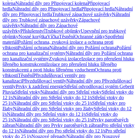
kolena
Náhradní díly pro Připojovací kolena
Připojovací
hrdla
Náhradní díly pro Připojovací hrdla
Připojovací hrdla
Náhradní
díly pro Připojovací hrdla
Trubkové zápachové uzávěrky
Náhradní
díly pro Trubkové zápachové uzávěrky
Zápachové
uzávěrky
Náhradní díly pro Zápachové
uzávěrky
Příslušenství
Trubkové objímky
Upevnění pro trubkové
objímky
Nosné korýtka
Víčka
Těsnění
Ochranné zátky
Spotřební
materiál
Požární ochrana, zvuková izolace a ochrana proti
vlhkosti
Požární ochrana
Náhradní díly pro Požární ochrana
Požární
ochrana pro kanalizační systémy
Náhradní díly pro Požární ochrana
pro kanalizační systémy
Zvuková izolace
Izolace pro přerušení hluku
šířeného konstrukcemi
Izolace pro přerušení hluku šířeného
konstrukcemi a proti hluku šířenému vzduchem
Ochrana proti
vlhkosti
Těsnění
Přivzdušňovací ventily pro
kanalizaci
Přivzdušňovací ventily
Náhradní díly pro Přivzdušňovací
ventily
Prvky k zadržení energie
Střešní odvodňovací systém Geberit
Pluvia
Střešní vtoky
Náhradní díly pro Střešní vtoky
Střešní vtoky do
12 l/s
Náhradní díly pro Střešní vtoky do 12 l/s
Střešní vtoky do
25 l/s
Náhradní díly pro Střešní vtoky do 25 l/s
Střešní vtoky pro
žlaby
Náhradní díly pro Střešní vtoky pro žlaby
Střešní vtoky do 12
l/s
Náhradní díly pro Střešní vtoky do 12 l/s
Střešní vtoky do
25 l/s
Náhradní díly pro Střešní vtoky do 25 l/s
Prvky parotěsných
zábran
Náhradní díly pro Prvky parotěsných zábran
Pro střešní vtoky
do 12 l/s
Náhradní díly pro Pro střešní vtoky do 12 l/s
Pro střešní
vtoky do 25 l/s
Nouzové přepady
Náhradní díly pro Nouzové