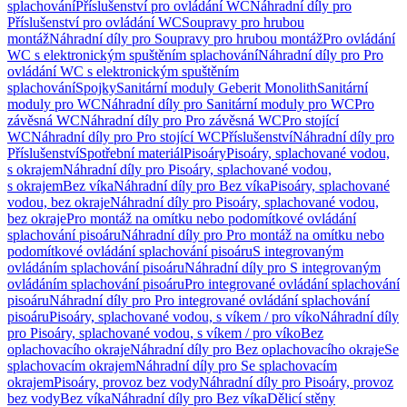
splachování
Příslušenství pro ovládání WC
Náhradní díly pro
Příslušenství pro ovládání WC
Soupravy pro hrubou
montáž
Náhradní díly pro Soupravy pro hrubou montáž
Pro ovládání
WC s elektronickým spuštěním splachování
Náhradní díly pro Pro
ovládání WC s elektronickým spuštěním
splachování
Spojky
Sanitární moduly Geberit Monolith
Sanitární
moduly pro WC
Náhradní díly pro Sanitární moduly pro WC
Pro
závěsná WC
Náhradní díly pro Pro závěsná WC
Pro stojící
WC
Náhradní díly pro Pro stojící WC
Příslušenství
Náhradní díly pro
Příslušenství
Spotřební materiál
Pisoáry
Pisoáry, splachované vodou,
s okrajem
Náhradní díly pro Pisoáry, splachované vodou,
s okrajem
Bez víka
Náhradní díly pro Bez víka
Pisoáry, splachované
vodou, bez okraje
Náhradní díly pro Pisoáry, splachované vodou,
bez okraje
Pro montáž na omítku nebo podomítkové ovládání
splachování pisoáru
Náhradní díly pro Pro montáž na omítku nebo
podomítkové ovládání splachování pisoáru
S integrovaným
ovládáním splachování pisoáru
Náhradní díly pro S integrovaným
ovládáním splachování pisoáru
Pro integrované ovládání splachování
pisoáru
Náhradní díly pro Pro integrované ovládání splachování
pisoáru
Pisoáry, splachované vodou, s víkem / pro víko
Náhradní díly
pro Pisoáry, splachované vodou, s víkem / pro víko
Bez
oplachovacího okraje
Náhradní díly pro Bez oplachovacího okraje
Se
splachovacím okrajem
Náhradní díly pro Se splachovacím
okrajem
Pisoáry, provoz bez vody
Náhradní díly pro Pisoáry, provoz
bez vody
Bez víka
Náhradní díly pro Bez víka
Dělicí stěny