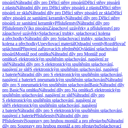
pisoárů
Náhradní díly pro Dělicí stěny pisoárů
Dělicí stěny pisoárů
z plastu
Náhradní díly pro Dělicí stěny pisoárů z plastu
Dělicí stěny
pisoárů ze skla
Náhradní díly pro Dělicí stěny pisoárů ze skla
Dělicí
stěny pisoárů ze sanitární keramiky
Náhradní díly pro Dělicí stěny
pisoárů ze sanitární keramiky
Příslušenství
Náhradní díly pro
Příslušenství
Víko pisoáru
Zápachové uzávěrky a příslušenství pro
zápachové uzávěrky
Splachovací trubky, splachovací kolena
a přechodky
Náhradní díly pro Splachovací trubky, splachovací
kolena a přechodky
Upevňovací materiál
Odpadní ventily
Rozdělovač
spláchnutí
Připojení zařizovacích předmětů
Ovládání splachování
pisoárů
Montáž pod omítku
Náhradní díly pro Montáž pod
omítku
S elektronickým spuštěním splachování, napájení ze
sítě
Náhradní díly pro S elektronickým spuštěním splachování,
napájení ze sítě
S elektronickým spuštěním splachování, napájení
z baterie
Náhradní díly pro S elektronickým spuštěním splachování,
napájení z baterie
S pneumatickým spuštěním splachování
Náhradní
díly pro S pneumatickým spuštěním splachování
Basic
Náhradní díly
pro Basic
Na omítku
Náhradní díly pro Na omítku
S elektronickým
spuštěním splachování, napájení ze sítě
Náhradní díly pro
S elektronickým spuštěním splachování, napájení ze
sítě
S elektronickým spuštěním splachování, napájení
z baterie
Náhradní díly pro S elektronickým spuštěním splachování,
napájení z baterie
Příslušenství
Náhradní díly pro
Příslušenství
Soupravy pro hrubou montáž a pro přestavbu
Náhradní
díly pro Soupravy pro hrubou montáž a pro přestavbu
Splachovací