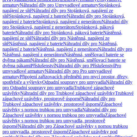
armatury
Náhradní díly pro Umyvadlové armatury
Stojánková,
napájení ze sítě
Náhradní díly pro Stojánková, napájení ze
sítě
Stojánková, napájení z baterie
Náhradní díly pro Stojánková,
napájení z baterie
Stojánková, napájení z generátoru
Náhradní díly
pro Stojánková, napájení z generátoru
Stojánková, páková
baterie
Náhradní díly pro Stojánková, páková baterie
Nástěnná,
napájení ze sítě
Náhradní díly pro Nástěnná, napájení ze
sítě
Nástěnná, napájení z baterie
Náhradní díly pro Nástěnná,
napájení z baterie
Nástěnná, napájení z generátoru
Náhradní díly pro
Nástěnná, napájení z generátoru
Nástěnná, směšovací baterie se
dvěma pákami
Náhradní díly pro Nástěnná, směšovací baterie se
dvěma pákami
Příslušenství
Náhradní díly pro Příslušenství
Pro
umyvadlové armatury
Náhradní díly pro Pro umyvadlové
armatury
Připojení zařizovacích předmětů pro mycí prostor, dřezy,
spotřebiče a výlevky
Odpadní soupravy pro umyvadla
Náhradní díly
pro Odpadní soupravy pro umyvadla
Trubkové zápachové
uzávěrky
Náhradní díly pro Trubkové zápachové uzávěrky
Trubkové
zápachové uzávěrky, prostorově úsporné
Náhradní díly pro
Trubkové zápachové uzávěrky, prostorově úsporné
Zápachové
uzávěrky s nornou trubkou pro umyvadla
Náhradní díly pro
Zápachové uzávěrky s nornou trubkou pro umyvadla
Zápachové
uzávěrky s nornou trubkou pro umyvadla, prostorově
úsporné
Náhradní díly pro Zápachové uzávěrky s nornou trubkou
pro umyvadla, prostorově úsporné
Zápachové uzávěrky pod