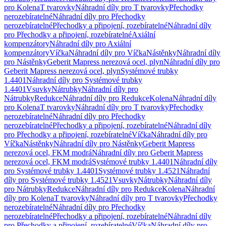
pro Kolena
T tvarovky
Náhradní díly pro T tvarovky
Přechodky
nerozebíratelné
Náhradní díly pro Přechodky
nerozebíratelné
Přechodky a připojení, rozebíratelné
Náhradní díly
pro Přechodky a připojení, rozebíratelné
Axiální
kompenzátory
Náhradní díly pro Axiální
kompenzátory
Víčka
Náhradní díly pro Víčka
Nástěnky
Náhradní díly
pro Nástěnky
Geberit Mapress nerezová ocel, plyn
Náhradní díly pro
Geberit Mapress nerezová ocel, plyn
Systémové trubky
1.4401
Náhradní díly pro Systémové trubky
1.4401
Vsuvky
Nátrubky
Náhradní díly pro
Nátrubky
Redukce
Náhradní díly pro Redukce
Kolena
Náhradní díly
pro Kolena
T tvarovky
Náhradní díly pro T tvarovky
Přechodky
nerozebíratelné
Náhradní díly pro Přechodky
nerozebíratelné
Přechodky a připojení, rozebíratelné
Náhradní díly
pro Přechodky a připojení, rozebíratelné
Víčka
Náhradní díly pro
Víčka
Nástěnky
Náhradní díly pro Nástěnky
Geberit Mapress
nerezová ocel, FKM modrá
Náhradní díly pro Geberit Mapress
nerezová ocel, FKM modrá
Systémové trubky 1.4401
Náhradní díly
pro Systémové trubky 1.4401
Systémové trubky 1.4521
Náhradní
díly pro Systémové trubky 1.4521
Vsuvky
Nátrubky
Náhradní díly
pro Nátrubky
Redukce
Náhradní díly pro Redukce
Kolena
Náhradní
díly pro Kolena
T tvarovky
Náhradní díly pro T tvarovky
Přechodky
nerozebíratelné
Náhradní díly pro Přechodky
nerozebíratelné
Přechodky a připojení, rozebíratelné
Náhradní díly
pro Přechodky a připojení, rozebíratelné
Víčka
Náhradní díly pro