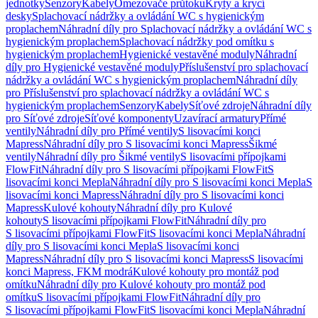
jednotky
Senzory
Kabely
Omezovače průtoku
Kryty a krycí
desky
Splachovací nádržky a ovládání WC s hygienickým
proplachem
Náhradní díly pro Splachovací nádržky a ovládání WC s
hygienickým proplachem
Splachovací nádržky pod omítku s
hygienickým proplachem
Hygienické vestavěné moduly
Náhradní
díly pro Hygienické vestavěné moduly
Příslušenství pro splachovací
nádržky a ovládání WC s hygienickým proplachem
Náhradní díly
pro Příslušenství pro splachovací nádržky a ovládání WC s
hygienickým proplachem
Senzory
Kabely
Síťové zdroje
Náhradní díly
pro Síťové zdroje
Síťové komponenty
Uzavírací armatury
Přímé
ventily
Náhradní díly pro Přímé ventily
S lisovacími konci
Mapress
Náhradní díly pro S lisovacími konci Mapress
Šikmé
ventily
Náhradní díly pro Šikmé ventily
S lisovacími přípojkami
FlowFit
Náhradní díly pro S lisovacími přípojkami FlowFit
S
lisovacími konci Mepla
Náhradní díly pro S lisovacími konci Mepla
S
lisovacími konci Mapress
Náhradní díly pro S lisovacími konci
Mapress
Kulové kohouty
Náhradní díly pro Kulové
kohouty
S lisovacími přípojkami FlowFit
Náhradní díly pro
S lisovacími přípojkami FlowFit
S lisovacími konci Mepla
Náhradní
díly pro S lisovacími konci Mepla
S lisovacími konci
Mapress
Náhradní díly pro S lisovacími konci Mapress
S lisovacími
konci Mapress, FKM modrá
Kulové kohouty pro montáž pod
omítku
Náhradní díly pro Kulové kohouty pro montáž pod
omítku
S lisovacími přípojkami FlowFit
Náhradní díly pro
S lisovacími přípojkami FlowFit
S lisovacími konci Mepla
Náhradní