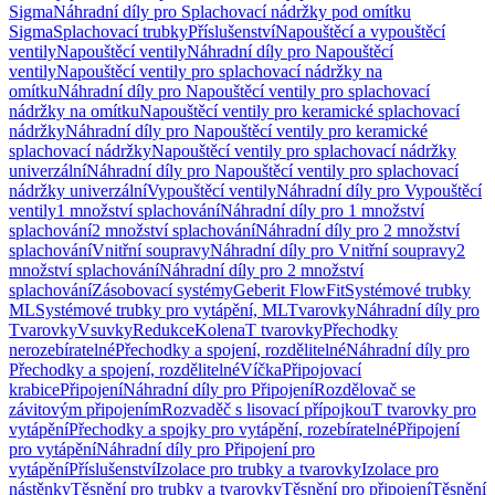
Sigma
Náhradní díly pro Splachovací nádržky pod omítku
Sigma
Splachovací trubky
Příslušenství
Napouštěcí a vypouštěcí
ventily
Napouštěcí ventily
Náhradní díly pro Napouštěcí
ventily
Napouštěcí ventily pro splachovací nádržky na
omítku
Náhradní díly pro Napouštěcí ventily pro splachovací
nádržky na omítku
Napouštěcí ventily pro keramické splachovací
nádržky
Náhradní díly pro Napouštěcí ventily pro keramické
splachovací nádržky
Napouštěcí ventily pro splachovací nádržky
univerzální
Náhradní díly pro Napouštěcí ventily pro splachovací
nádržky univerzální
Vypouštěcí ventily
Náhradní díly pro Vypouštěcí
ventily
1 množství splachování
Náhradní díly pro 1 množství
splachování
2 množství splachování
Náhradní díly pro 2 množství
splachování
Vnitřní soupravy
Náhradní díly pro Vnitřní soupravy
2
množství splachování
Náhradní díly pro 2 množství
splachování
Zásobovací systémy
Geberit FlowFit
Systémové trubky
ML
Systémové trubky pro vytápění, ML
Tvarovky
Náhradní díly pro
Tvarovky
Vsuvky
Redukce
Kolena
T tvarovky
Přechodky
nerozebíratelné
Přechodky a spojení, rozdělitelné
Náhradní díly pro
Přechodky a spojení, rozdělitelné
Víčka
Připojovací
krabice
Připojení
Náhradní díly pro Připojení
Rozdělovač se
závitovým připojením
Rozvaděč s lisovací přípojkou
T tvarovky pro
vytápění
Přechodky a spojky pro vytápění, rozebíratelné
Připojení
pro vytápění
Náhradní díly pro Připojení pro
vytápění
Příslušenství
Izolace pro trubky a tvarovky
Izolace pro
nástěnky
Těsnění pro trubky a tvarovky
Těsnění pro připojení
Těsnění