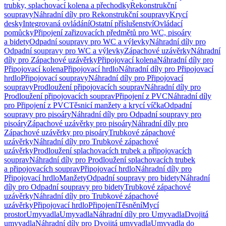
trubky, splachovací kolena a přechodky
Rekonstrukční
soupravy
Náhradní díly pro Rekonstrukční soupravy
Krycí
desky
Integrovaná ovládání
Ostatní příslušenství
Ovládací
pomůcky
Připojení zařizovacích předmětů pro WC, pisoáry
a bidety
Odpadní soupravy pro WC a výlevky
Náhradní díly pro
Odpadní soupravy pro WC a výlevky
Zápachové uzávěrky
Náhradní
díly pro Zápachové uzávěrky
Připojovací kolena
Náhradní díly pro
Připojovací kolena
Připojovací hrdlo
Náhradní díly pro Připojovací
hrdlo
Připojovací soupravy
Náhradní díly pro Připojovací
soupravy
Prodloužení připojovacích souprav
Náhradní díly pro
Prodloužení připojovacích souprav
Připojení z PVC
Náhradní díly
pro Připojení z PVC
Těsnicí manžety a krycí víčka
Odpadní
soupravy pro pisoáry
Náhradní díly pro Odpadní soupravy pro
pisoáry
Zápachové uzávěrky pro pisoáry
Náhradní díly pro
Zápachové uzávěrky pro pisoáry
Trubkové zápachové
uzávěrky
Náhradní díly pro Trubkové zápachové
uzávěrky
Prodloužení splachovacích trubek a připojovacích
souprav
Náhradní díly pro Prodloužení splachovacích trubek
a připojovacích souprav
Připojovací hrdlo
Náhradní díly pro
Připojovací hrdlo
Manžety
Odpadní soupravy pro bidety
Náhradní
díly pro Odpadní soupravy pro bidety
Trubkové zápachové
uzávěrky
Náhradní díly pro Trubkové zápachové
uzávěrky
Připojovací hrdlo
Připojení
Těsnění
Mycí
prostor
Umyvadla
Umyvadla
Náhradní díly pro Umyvadla
Dvojitá
umyvadla
Náhradní díly pro Dvojitá umyvadla
Umyvadla do