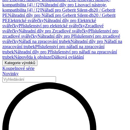
kompatibilita [4] / [2]
Náhradní díly pro Lisovací nástroje,
kompatibilita [4] / [2]
Nářadí pro Geberit Silent-db20 / Geberit
PE
Náhradní díly pro Nářadí pro Geberit Silent-db20 / Geberit
PE
Elektrické svářečky
Náhradní díly pro Elektrické
svářečky
Příslušenství pro elektrické svářečky
Zrcadlové
svářečky
Náhradní díly pro Zrcadlové svářečky
Příslušenství pro
zrcadlové svářečky
Náhradní díly pro Příslušenství pro zrcadlové
svářečky
Nářadí na zpracování trubek
Náhradní díly pro Nářadí na
zpracování trubek
Příslušenství pro nářadí na zpracování
trubek
Náhradní díly pro Příslušenství pro nářadí na zpracování
trubek
Nápověda k obsluze
Dálková ovládání
Kategorie výrobků
Koupelnové série
Novinky