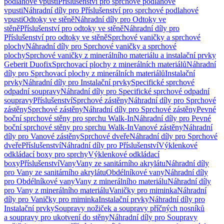
podlahové vpusti
Příslušenství pro sprchové podlahové
vpusti
Náhradní díly pro Příslušenství pro sprchové podlahové
vpusti
Odtoky ve stěně
Náhradní díly pro Odtoky ve
stěně
Příslušenství pro odtoky ve stěně
Náhradní díly pro
Příslušenství pro odtoky ve stěně
Sprchové vaničky a sprchové
plochy
Náhradní díly pro Sprchové vaničky a sprchové
plochy
Sprchové vaničky z minerálního materiálu a instalační prvky
Geberit Duofix
Sprchovací plochy z minerálních materiálů
Náhradní
díly pro Sprchovací plochy z minerálních materiálů
Instalační
prvky
Náhradní díly pro Instalační prvky
Specifické sprchové
odpadní soupravy
Náhradní díly pro Specifické sprchové odpadní
soupravy
Příslušenství
Sprchové zástěny
Náhradní díly pro Sprchové
zástěny
Sprchové zástěny
Náhradní díly pro Sprchové zástěny
Pevné
boční sprchové stěny pro sprchu Walk-In
Náhradní díly pro Pevné
boční sprchové stěny pro sprchu Walk-In
Vanové zástěny
Náhradní
díly pro Vanové zástěny
Sprchové dveře
Náhradní díly pro Sprchové
dveře
Příslušenství
Náhradní díly pro Příslušenství
Výklenkové
odkládací boxy pro sprchy
Výklenkové odkládací
boxy
Příslušenství
Vany
Vany ze sanitárního akrylátu
Náhradní díly
pro Vany ze sanitárního akrylátu
Obdélníkové vany
Náhradní díly
pro Obdélníkové vany
Vany z minerálního materiálu
Náhradní díly
pro Vany z minerálního materiálu
Vaničky pro miminka
Náhradní
díly pro Vaničky pro miminka
Instalační prvky
Náhradní díly pro
Instalační prvky
Soupravy nožiček a soupravy příčných nosníků
a soupravy pro ukotvení do stěny
Náhradní díly pro Soupravy