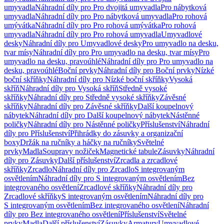
umyvadla
Náhradní díly pro Pro dvojitá umyvadla
Pro nábytková
umyvadla
Náhradní díly pro Pro nábytková umyvadla
Pro rohová
umývátka
Náhradní díly pro Pro rohová umývátka
Pro rohová
umyvadla
Náhradní díly pro Pro rohová umyvadla
Umyvadlové
desky
Náhradní díly pro Umyvadlové desky
Pro umyvadlo na desku,
tvar mísy
Náhradní díly pro Pro umyvadlo na desku, tvar mísy
Pro
umyvadlo na desku, pravoúhlé
Náhradní díly pro Pro umyvadlo na
desku, pravoúhlé
Boční prvky
Náhradní díly pro Boční prvky
Nízké
boční skříňky
Náhradní díly pro Nízké boční skříňky
Vysoká
skříň
Náhradní díly pro Vysoká skříň
Středně vysoké
skříňky
Náhradní díly pro Středně vysoké skříňky
Závěsné
skříňky
Náhradní díly pro Závěsné skříňky
Další koupelnový
nábytek
Náhradní díly pro Další koupelnový nábytek
Nástěnné
poličky
Náhradní díly pro Nástěnné poličky
Příslušenství
Náhradní
díly pro Příslušenství
Přihrádky do zásuvky a organizační
boxy
Držák na ručníky a háčky na ručníky
Světelné
prvky
Madla
Soupravy nožiček
Magnetické tabule
Zásuvky
Náhradní
díly pro Zásuvky
Další příslušenství
Zrcadla a zrcadlové
skříňky
Zrcadlo
Náhradní díly pro Zrcadlo
S integrovaným
osvětlením
Náhradní díly pro S integrovaným osvětlením
Bez
integrovaného osvětlení
Zrcadlové skříňky
Náhradní díly pro
Zrcadlové skříňky
S integrovaným osvětlením
Náhradní díly pro
S integrovaným osvětlením
Bez integrovaného osvětlení
Náhradní
díly pro Bez integrovaného osvětlení
Příslušenství
Světelné
prvky
Madla
Další příslušenství
Zásuvky
Armatury
Umyvadlové