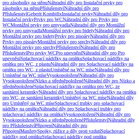
pro zásobníky na stěnu
Náhradní díly pro Instalační prvky pro
zásobníky na stěnu
Příslušenství
Náhradní díly pro
Příslušenství
Geberit Kombifix
Instalační prvky
Náhradní díly pro
Instalační prvky
Prvky pro WC
Náhradní díly pro Prvky pro
WC
Montážní prvky pro umyvadla
Náhradní díly pro Montážní
prvky pro umyvadla
Montážní prvky pro bidety
Náhradní díly pro
Montážní prvky pro bidety
Prvky pro pisoáry
Náhradní díly pro
Prvky pro pisoáry
Montážní prvky pro sprchy
Náhradní díly pro
Montážní prvky pro sprchy
Příslušenství
Náhradní díly pro
Příslušenství
Pro prvky WC
Pro upevnění
Náhradní díly pro Pro
upevnění
Splachovací nádržky na omítku
Splachovací nádržky na
omítku pro WC, z plastu
Náhradní díly pro Splachovací nádržky na
omítku pro WC, z plastu
Umístěné na WC míse
Náhradní díly pro
Umístěné na WC míse
Vysokopoložené
Náhradní díly pro
Vysokopoložené
Nízko a středněpoložené
Náhradní díly pro Nízko a
středněpoložené
Splachovací nádržky na omítku pro WC, ze
sanitární keramiky
Náhradní díly pro Splachovací nádržky na omítku
pro WC, ze sanitární keramiky
Umístěný na WC míse
Náhradní díly
pro Umístěný na WC míse
Splachovací trubky pro splachovací
nádržky na omítku
Náhradní díly pro Splachovací trubky pro
splachovací nádržky na omítku
Vysokopoložené
Náhradní díly pro
Vysokopoložené
Nízko a středněpoložené
Příslušenství
Náhradní díly
pro Příslušenství
Připojení
Náhradní díly pro
Připojení
Manžety
Spojky, růžice a díly proti vzdutí
Splachovací
nádržky pod omítku
Splachovací nádržky pod omítku