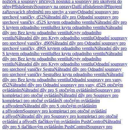
nožiček a soupravy příčných nosníků a soupravy pro ukotvení do
stěny
Příslušenství
Soupravy na opravy
Další příslušenství
Připojení
zařizovacích předmětů pro sprchy a vany
Odpadní soupravy pro
sprchové vaničky, d52
Náhradní díly pro Odpadní soupravy pro
sprchové vaničky, d52
S krytem odpadního ventilu
Náhradní díly pro
S krytem odpadního ventilu
Bez krytu odpadního ventilu
Náhradní
díly pro Bez krytu odpadního ventilu
Kryty odpadního
ventilu
Náhradní díly pro Kryty odpadního ventilu
Odpadní soupravy
pro sprchové vaničky, d90
Náhradní díly pro Odpadní soupravy pro
sprchové vaničky, d90
S krytem odpadního ventilu
Náhradní díly pro
S krytem odpadního ventilu
Bez krytu odpadního ventilu
Náhradní
díly pro Bez krytu odpadního ventilu
Kryty odpadního
ventilu
Náhradní díly pro Kryty odpadního ventilu
Odpadní soupravy
pro sprchové vaničky Sestra
Náhradní díly pro Odpadní soupravy
pro sprchové vaničky Sestra
Bez krytu odpadního ventilu
Náhradní
díly pro Bez krytu odpadního ventilu
Odpadní soupravy pro vany,
d52
Náhradní díly pro Odpadní soupravy pro vany, d52
S otočným
ovládáním
Náhradní díly pro S otočným ovládáním
Soupravy pro
kompletaci pro otočné ovládání
Náhradní díly pro Soupravy pro
kompletaci pro otočné ovládání
S otočným ovládáním
a přívodem
Náhradní díly pro S otočným ovládáním
a přívodem
Soupravy pro kompletaci pro otočné ovládání
a přívod
Náhradní díly pro Soupravy pro kompletaci pro otočné
ovládání a přívod
S tlačítkovým ovládáním PushControl
Náhradní
díly pro S tlačítkovým ovládáním PushControl
Soupravy pro