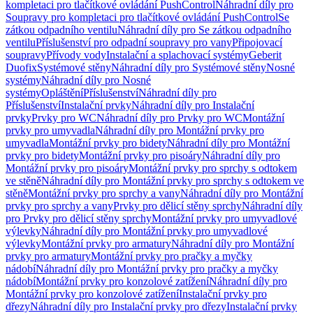
kompletaci pro tlačítkové ovládání PushControl
Náhradní díly pro
Soupravy pro kompletaci pro tlačítkové ovládání PushControl
Se
zátkou odpadního ventilu
Náhradní díly pro Se zátkou odpadního
ventilu
Příslušenství pro odpadní soupravy pro vany
Připojovací
soupravy
Přívody vody
Instalační a splachovací systémy
Geberit
Duofix
Systémové stěny
Náhradní díly pro Systémové stěny
Nosné
systémy
Náhradní díly pro Nosné
systémy
Opláštění
Příslušenství
Náhradní díly pro
Příslušenství
Instalační prvky
Náhradní díly pro Instalační
prvky
Prvky pro WC
Náhradní díly pro Prvky pro WC
Montážní
prvky pro umyvadla
Náhradní díly pro Montážní prvky pro
umyvadla
Montážní prvky pro bidety
Náhradní díly pro Montážní
prvky pro bidety
Montážní prvky pro pisoáry
Náhradní díly pro
Montážní prvky pro pisoáry
Montážní prvky pro sprchy s odtokem
ve stěně
Náhradní díly pro Montážní prvky pro sprchy s odtokem ve
stěně
Montážní prvky pro sprchy a vany
Náhradní díly pro Montážní
prvky pro sprchy a vany
Prvky pro dělicí stěny sprchy
Náhradní díly
pro Prvky pro dělicí stěny sprchy
Montážní prvky pro umyvadlové
výlevky
Náhradní díly pro Montážní prvky pro umyvadlové
výlevky
Montážní prvky pro armatury
Náhradní díly pro Montážní
prvky pro armatury
Montážní prvky pro pračky a myčky
nádobí
Náhradní díly pro Montážní prvky pro pračky a myčky
nádobí
Montážní prvky pro konzolové zatížení
Náhradní díly pro
Montážní prvky pro konzolové zatížení
Instalační prvky pro
dřezy
Náhradní díly pro Instalační prvky pro dřezy
Instalační prvky