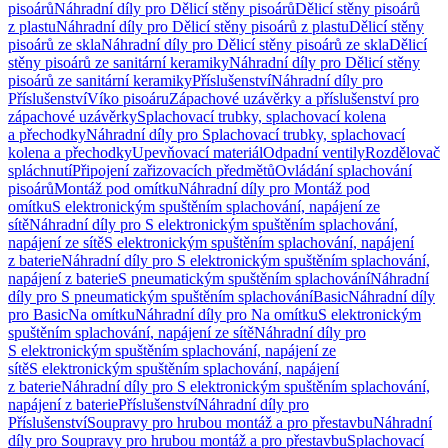
pisoárů
Náhradní díly pro Dělicí stěny pisoárů
Dělicí stěny pisoárů
z plastu
Náhradní díly pro Dělicí stěny pisoárů z plastu
Dělicí stěny
pisoárů ze skla
Náhradní díly pro Dělicí stěny pisoárů ze skla
Dělicí
stěny pisoárů ze sanitární keramiky
Náhradní díly pro Dělicí stěny
pisoárů ze sanitární keramiky
Příslušenství
Náhradní díly pro
Příslušenství
Víko pisoáru
Zápachové uzávěrky a příslušenství pro
zápachové uzávěrky
Splachovací trubky, splachovací kolena
a přechodky
Náhradní díly pro Splachovací trubky, splachovací
kolena a přechodky
Upevňovací materiál
Odpadní ventily
Rozdělovač
spláchnutí
Připojení zařizovacích předmětů
Ovládání splachování
pisoárů
Montáž pod omítku
Náhradní díly pro Montáž pod
omítku
S elektronickým spuštěním splachování, napájení ze
sítě
Náhradní díly pro S elektronickým spuštěním splachování,
napájení ze sítě
S elektronickým spuštěním splachování, napájení
z baterie
Náhradní díly pro S elektronickým spuštěním splachování,
napájení z baterie
S pneumatickým spuštěním splachování
Náhradní
díly pro S pneumatickým spuštěním splachování
Basic
Náhradní díly
pro Basic
Na omítku
Náhradní díly pro Na omítku
S elektronickým
spuštěním splachování, napájení ze sítě
Náhradní díly pro
S elektronickým spuštěním splachování, napájení ze
sítě
S elektronickým spuštěním splachování, napájení
z baterie
Náhradní díly pro S elektronickým spuštěním splachování,
napájení z baterie
Příslušenství
Náhradní díly pro
Příslušenství
Soupravy pro hrubou montáž a pro přestavbu
Náhradní
díly pro Soupravy pro hrubou montáž a pro přestavbu
Splachovací