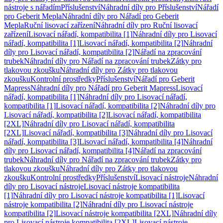
nástroje s nářadím
Příslušenství
Náhradní díly pro Příslušenství
Nářadí
pro Geberit Mepla
Náhradní díly pro Nářadí pro Geberit
Mepla
Ruční lisovací zařízení
Náhradní díly pro Ruční lisovací
zařízení
Lisovací nářadí, kompatibilita [1]
Náhradní díly pro Lisovací
nářadí, kompatibilita [1]
Lisovací nářadí, kompatibilita [2]
Náhradní
díly pro Lisovací nářadí, kompatibilita [2]
Nářadí na zpracování
trubek
Náhradní díly pro Nářadí na zpracování trubek
Zátky pro
tlakovou zkoušku
Náhradní díly pro Zátky pro tlakovou
zkoušku
Kontrolní prostředky
Příslušenství
Nářadí pro Geberit
Mapress
Náhradní díly pro Nářadí pro Geberit Mapress
Lisovací
nářadí, kompatibilita [1]
Náhradní díly pro Lisovací nářadí,
kompatibilita [1]
Lisovací nářadí, kompatibilita [2]
Náhradní díly pro
Lisovací nářadí, kompatibilita [2]
Lisovací nářadí, kompatibilita
[2XL]
Náhradní díly pro Lisovací nářadí, kompatibilita
[2XL]
Lisovací nářadí, kompatibilita [3]
Náhradní díly pro Lisovací
nářadí, kompatibilita [3]
Lisovací nářadí, kompatibilita [4]
Náhradní
díly pro Lisovací nářadí, kompatibilita [4]
Nářadí na zpracování
trubek
Náhradní díly pro Nářadí na zpracování trubek
Zátky pro
tlakovou zkoušku
Náhradní díly pro Zátky pro tlakovou
zkoušku
Kontrolní prostředky
Příslušenství
Lisovací nástroje
Náhradní
díly pro Lisovací nástroje
Lisovací nástroje kompatibilita
[1]
Náhradní díly pro Lisovací nástroje kompatibilita [1]
Lisovací
nástroje kompatibilita [2]
Náhradní díly pro Lisovací nástroje
kompatibilita [2]
Lisovací nástroje kompatibilita [2XL]
Náhradní díly
pro Lisovací nástroje kompatibilita [2XL]
Lisovací nástroje,