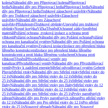
kolena
Náhradní díly pro Připojovací kolena
Připojovací
hrdla
Náhradní díly pro Připojovací hrdla
Připojovací hrdla
Náhradní
díly pro Připojovací hrdla
Trubkové zápachové uzávěrky
Náhradní
díly pro Trubkové zápachové uzávěrky
Zápachové
uzávěrky
Náhradní díly pro Zápachové
uzávěrky
Příslušenství
Trubkové objímky
Upevnění pro trubkové
objímky
Nosné korýtka
Víčka
Těsnění
Ochranné zátky
Spotřební
materiál
Požární ochrana, zvuková izolace a ochrana proti
vlhkosti
Požární ochrana
Náhradní díly pro Požární ochrana
Požární
ochrana pro kanalizační systémy
Náhradní díly pro Požární ochrana
pro kanalizační systémy
Zvuková izolace
Izolace pro přerušení hluku
šířeného konstrukcemi
Izolace pro přerušení hluku šířeného
konstrukcemi a proti hluku šířenému vzduchem
Ochrana proti
vlhkosti
Těsnění
Přivzdušňovací ventily pro
kanalizaci
Přivzdušňovací ventily
Náhradní díly pro Přivzdušňovací
ventily
Prvky k zadržení energie
Střešní odvodňovací systém Geberit
Pluvia
Střešní vtoky
Náhradní díly pro Střešní vtoky
Střešní vtoky do
12 l/s
Náhradní díly pro Střešní vtoky do 12 l/s
Střešní vtoky do
25 l/s
Náhradní díly pro Střešní vtoky do 25 l/s
Střešní vtoky pro
žlaby
Náhradní díly pro Střešní vtoky pro žlaby
Střešní vtoky do 12
l/s
Náhradní díly pro Střešní vtoky do 12 l/s
Střešní vtoky do
25 l/s
Náhradní díly pro Střešní vtoky do 25 l/s
Prvky parotěsných
zábran
Náhradní díly pro Prvky parotěsných zábran
Pro střešní vtoky
do 12 l/s
Náhradní díly pro Pro střešní vtoky do 12 l/s
Pro střešní
vtoky do 25 l/s
Nouzové přepady
Náhradní díly pro Nouzové