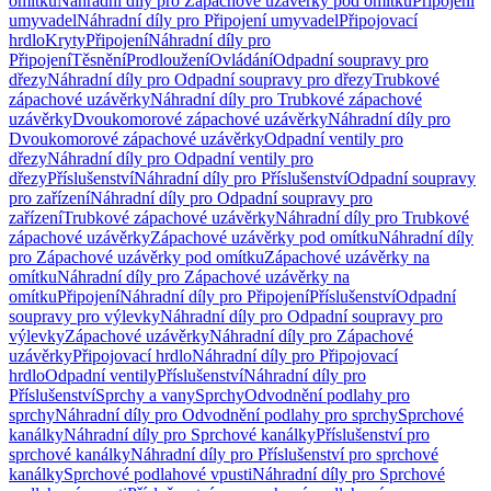
omítku
Náhradní díly pro Zápachové uzávěrky pod omítku
Připojení
umyvadel
Náhradní díly pro Připojení umyvadel
Připojovací
hrdlo
Kryty
Připojení
Náhradní díly pro
Připojení
Těsnění
Prodloužení
Ovládání
Odpadní soupravy pro
dřezy
Náhradní díly pro Odpadní soupravy pro dřezy
Trubkové
zápachové uzávěrky
Náhradní díly pro Trubkové zápachové
uzávěrky
Dvoukomorové zápachové uzávěrky
Náhradní díly pro
Dvoukomorové zápachové uzávěrky
Odpadní ventily pro
dřezy
Náhradní díly pro Odpadní ventily pro
dřezy
Příslušenství
Náhradní díly pro Příslušenství
Odpadní soupravy
pro zařízení
Náhradní díly pro Odpadní soupravy pro
zařízení
Trubkové zápachové uzávěrky
Náhradní díly pro Trubkové
zápachové uzávěrky
Zápachové uzávěrky pod omítku
Náhradní díly
pro Zápachové uzávěrky pod omítku
Zápachové uzávěrky na
omítku
Náhradní díly pro Zápachové uzávěrky na
omítku
Připojení
Náhradní díly pro Připojení
Příslušenství
Odpadní
soupravy pro výlevky
Náhradní díly pro Odpadní soupravy pro
výlevky
Zápachové uzávěrky
Náhradní díly pro Zápachové
uzávěrky
Připojovací hrdlo
Náhradní díly pro Připojovací
hrdlo
Odpadní ventily
Příslušenství
Náhradní díly pro
Příslušenství
Sprchy a vany
Sprchy
Odvodnění podlahy pro
sprchy
Náhradní díly pro Odvodnění podlahy pro sprchy
Sprchové
kanálky
Náhradní díly pro Sprchové kanálky
Příslušenství pro
sprchové kanálky
Náhradní díly pro Příslušenství pro sprchové
kanálky
Sprchové podlahové vpusti
Náhradní díly pro Sprchové