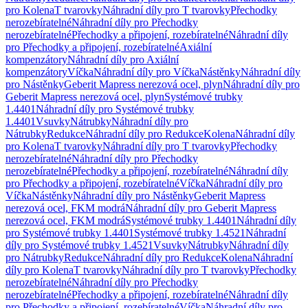
pro Kolena
T tvarovky
Náhradní díly pro T tvarovky
Přechodky
nerozebíratelné
Náhradní díly pro Přechodky
nerozebíratelné
Přechodky a připojení, rozebíratelné
Náhradní díly
pro Přechodky a připojení, rozebíratelné
Axiální
kompenzátory
Náhradní díly pro Axiální
kompenzátory
Víčka
Náhradní díly pro Víčka
Nástěnky
Náhradní díly
pro Nástěnky
Geberit Mapress nerezová ocel, plyn
Náhradní díly pro
Geberit Mapress nerezová ocel, plyn
Systémové trubky
1.4401
Náhradní díly pro Systémové trubky
1.4401
Vsuvky
Nátrubky
Náhradní díly pro
Nátrubky
Redukce
Náhradní díly pro Redukce
Kolena
Náhradní díly
pro Kolena
T tvarovky
Náhradní díly pro T tvarovky
Přechodky
nerozebíratelné
Náhradní díly pro Přechodky
nerozebíratelné
Přechodky a připojení, rozebíratelné
Náhradní díly
pro Přechodky a připojení, rozebíratelné
Víčka
Náhradní díly pro
Víčka
Nástěnky
Náhradní díly pro Nástěnky
Geberit Mapress
nerezová ocel, FKM modrá
Náhradní díly pro Geberit Mapress
nerezová ocel, FKM modrá
Systémové trubky 1.4401
Náhradní díly
pro Systémové trubky 1.4401
Systémové trubky 1.4521
Náhradní
díly pro Systémové trubky 1.4521
Vsuvky
Nátrubky
Náhradní díly
pro Nátrubky
Redukce
Náhradní díly pro Redukce
Kolena
Náhradní
díly pro Kolena
T tvarovky
Náhradní díly pro T tvarovky
Přechodky
nerozebíratelné
Náhradní díly pro Přechodky
nerozebíratelné
Přechodky a připojení, rozebíratelné
Náhradní díly
pro Přechodky a připojení, rozebíratelné
Víčka
Náhradní díly pro