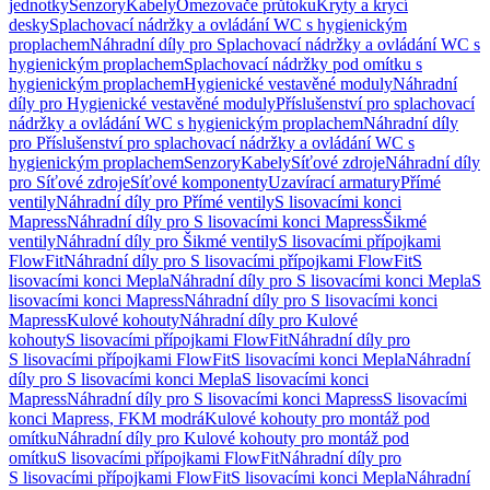
jednotky
Senzory
Kabely
Omezovače průtoku
Kryty a krycí
desky
Splachovací nádržky a ovládání WC s hygienickým
proplachem
Náhradní díly pro Splachovací nádržky a ovládání WC s
hygienickým proplachem
Splachovací nádržky pod omítku s
hygienickým proplachem
Hygienické vestavěné moduly
Náhradní
díly pro Hygienické vestavěné moduly
Příslušenství pro splachovací
nádržky a ovládání WC s hygienickým proplachem
Náhradní díly
pro Příslušenství pro splachovací nádržky a ovládání WC s
hygienickým proplachem
Senzory
Kabely
Síťové zdroje
Náhradní díly
pro Síťové zdroje
Síťové komponenty
Uzavírací armatury
Přímé
ventily
Náhradní díly pro Přímé ventily
S lisovacími konci
Mapress
Náhradní díly pro S lisovacími konci Mapress
Šikmé
ventily
Náhradní díly pro Šikmé ventily
S lisovacími přípojkami
FlowFit
Náhradní díly pro S lisovacími přípojkami FlowFit
S
lisovacími konci Mepla
Náhradní díly pro S lisovacími konci Mepla
S
lisovacími konci Mapress
Náhradní díly pro S lisovacími konci
Mapress
Kulové kohouty
Náhradní díly pro Kulové
kohouty
S lisovacími přípojkami FlowFit
Náhradní díly pro
S lisovacími přípojkami FlowFit
S lisovacími konci Mepla
Náhradní
díly pro S lisovacími konci Mepla
S lisovacími konci
Mapress
Náhradní díly pro S lisovacími konci Mapress
S lisovacími
konci Mapress, FKM modrá
Kulové kohouty pro montáž pod
omítku
Náhradní díly pro Kulové kohouty pro montáž pod
omítku
S lisovacími přípojkami FlowFit
Náhradní díly pro
S lisovacími přípojkami FlowFit
S lisovacími konci Mepla
Náhradní