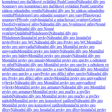
kompletaci pro tlačítkové ovládání PushControl
Náhradní díly pro
Soupravy pro kompletaci pro tlačítkové ovládání PushControl
Se
zátkou odpadního ventilu
Náhradní díly pro Se zátkou odpadního
ventilu
Příslušenství pro odpadní soupravy pro vany
Připojovací
soupravy
Přívody vody
Instalační a splachovací systémy
Geberit
Duofix
Systémové stěny
Náhradní díly pro Systémové stěny
Nosné
systémy
Náhradní díly pro Nosné
systémy
Opláštění
Příslušenství
Náhradní díly pro
Příslušenství
Instalační prvky
Náhradní díly pro Instalační
prvky
Prvky pro WC
Náhradní díly pro Prvky pro WC
Montážní
prvky pro umyvadla
Náhradní díly pro Montážní prvky pro
umyvadla
Montážní prvky pro bidety
Náhradní díly pro Montážní
prvky pro bidety
Montážní prvky pro pisoáry
Náhradní díly pro
Montážní prvky pro pisoáry
Montážní prvky pro sprchy s odtokem
ve stěně
Náhradní díly pro Montážní prvky pro sprchy s odtokem ve
stěně
Montážní prvky pro sprchy a vany
Náhradní díly pro Montážní
prvky pro sprchy a vany
Prvky pro dělicí stěny sprchy
Náhradní díly
pro Prvky pro dělicí stěny sprchy
Montážní prvky pro umyvadlové
výlevky
Náhradní díly pro Montážní prvky pro umyvadlové
výlevky
Montážní prvky pro armatury
Náhradní díly pro Montážní
prvky pro armatury
Montážní prvky pro pračky a myčky
nádobí
Náhradní díly pro Montážní prvky pro pračky a myčky
nádobí
Montážní prvky pro konzolové zatížení
Náhradní díly pro
Montážní prvky pro konzolové zatížení
Instalační prvky pro
dřezy
Náhradní díly pro Instalační prvky pro dřezy
Instalační prvky