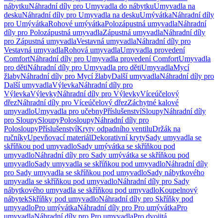
nábytku
Náhradní díly pro Umyvadla do nábytku
Umyvadla na
desku
Náhradní díly pro Umyvadla na desku
Umývátka
Náhradní díly
pro Umývátka
Rohové umývátka
Polozápustná umyvadla
Náhradní
díly pro Polozápustná umyvadla
Zápustná umyvadla
Náhradní díly
pro Zápustná umyvadla
Vestavná umyvadla
Náhradní díly pro
Vestavná umyvadla
Rohová umyvadla
Umyvadla provedení
Comfort
Náhradní díly pro Umyvadla provedení Comfort
Umyvadla
pro děti
Náhradní díly pro Umyvadla pro děti
Umyvadla
Mycí
žlaby
Náhradní díly pro Mycí žlaby
Další umyvadla
Náhradní díly pro
Další umyvadla
Výlevka
Náhradní díly pro
Výlevka
Výlevky
Náhradní díly pro Výlevky
Víceúčelový
dřez
Náhradní díly pro Víceúčelový dřez
Záchytné kalové
umyvadlo
Umyvadla pro učebny
Příslušenství
Sloupy
Náhradní díly
pro Sloupy
Sloupy
Polosloupy
Náhradní díly pro
Polosloupy
Příslušenství
Kryty odpadního ventilu
Držák na
ručníky
Upevňovací materiál
Dekorativní kryty
Sady umyvadla se
skříňkou pod umyvadlo
Sady umývátka se skříňkou pod
umyvadlo
Náhradní díly pro Sady umývátka se skříňkou pod
umyvadlo
Sady umyvadla se skříňkou pod umyvadlo
Náhradní díly
pro Sady umyvadla se skříňkou pod umyvadlo
Sady nábytkového
umyvadla se skříňkou pod umyvadlo
Náhradní díly pro Sady
nábytkového umyvadla se skříňkou pod umyvadlo
Koupelnový
nábytek
Skříňky pod umyvadlo
Náhradní díly pro Skříňky pod
umyvadlo
Pro umývátka
Náhradní díly pro Pro umývátka
Pro
umyvadla
Náhradní díly pro Pro umyvadla
Pro dvojitá