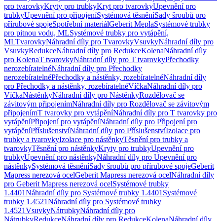
pro tvarovky
Kryty pro trubky
Kryt pro tvarovky
Upevnění pro
trubky
Upevnění pro připojení
Systémová těsnění
Sady šroubů pro
přírubové spoje
Spotřební materiál
Geberit Mepla
Systémové trubky
pro pitnou vodu, ML
Systémové trubky pro vytápění,
ML
Tvarovky
Náhradní díly pro Tvarovky
Vsuvky
Náhradní díly pro
Vsuvky
Redukce
Náhradní díly pro Redukce
Kolena
Náhradní díly
pro Kolena
T tvarovky
Náhradní díly pro T tvarovky
Přechodky
nerozebíratelné
Náhradní díly pro Přechodky
nerozebíratelné
Přechodky a nástěnky, rozebíratelné
Náhradní díly
pro Přechodky a nástěnky, rozebíratelné
Víčka
Náhradní díly pro
Víčka
Nástěnky
Náhradní díly pro Nástěnky
Rozdělovač se
závitovým připojením
Náhradní díly pro Rozdělovač se závitovým
připojením
T tvarovky pro vytápění
Náhradní díly pro T tvarovky pro
vytápění
Připojení pro vytápění
Náhradní díly pro Připojení pro
vytápění
Příslušenství
Náhradní díly pro Příslušenství
Izolace pro
trubky a tvarovky
Izolace pro nástěnky
Těsnění pro trubky a
tvarovky
Těsnění pro nástěnky
Kryty pro trubky
Upevnění pro
trubky
Upevnění pro nástěnky
Náhradní díly pro Upevnění pro
nástěnky
Systémová těsnění
Sady šroubů pro přírubové spoje
Geberit
Mapress nerezová ocel
Geberit Mapress nerezová ocel
Náhradní díly
pro Geberit Mapress nerezová ocel
Systémové trubky
1.4401
Náhradní díly pro Systémové trubky 1.4401
Systémové
trubky 1.4521
Náhradní díly pro Systémové trubky
1.4521
Vsuvky
Nátrubky
Náhradní díly pro
Nátrubky
Redukce
Náhradní díly pro Redukce
Kolena
Náhradní díly