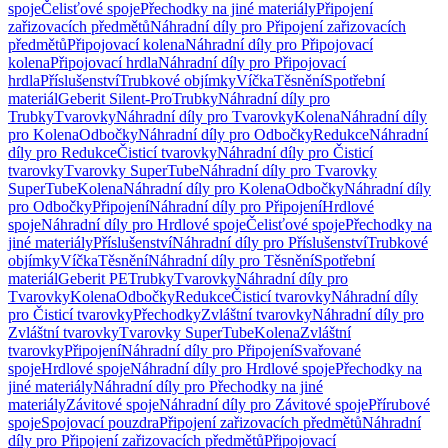
spoje
Čelisťové spoje
Přechodky na jiné materiály
Připojení
zařizovacích předmětů
Náhradní díly pro Připojení zařizovacích
předmětů
Připojovací kolena
Náhradní díly pro Připojovací
kolena
Připojovací hrdla
Náhradní díly pro Připojovací
hrdla
Příslušenství
Trubkové objímky
Víčka
Těsnění
Spotřební
materiál
Geberit Silent-Pro
Trubky
Náhradní díly pro
Trubky
Tvarovky
Náhradní díly pro Tvarovky
Kolena
Náhradní díly
pro Kolena
Odbočky
Náhradní díly pro Odbočky
Redukce
Náhradní
díly pro Redukce
Čisticí tvarovky
Náhradní díly pro Čisticí
tvarovky
Tvarovky SuperTube
Náhradní díly pro Tvarovky
SuperTube
Kolena
Náhradní díly pro Kolena
Odbočky
Náhradní díly
pro Odbočky
Připojení
Náhradní díly pro Připojení
Hrdlové
spoje
Náhradní díly pro Hrdlové spoje
Čelisťové spoje
Přechodky na
jiné materiály
Příslušenství
Náhradní díly pro Příslušenství
Trubkové
objímky
Víčka
Těsnění
Náhradní díly pro Těsnění
Spotřební
materiál
Geberit PE
Trubky
Tvarovky
Náhradní díly pro
Tvarovky
Kolena
Odbočky
Redukce
Čisticí tvarovky
Náhradní díly
pro Čisticí tvarovky
Přechodky
Zvláštní tvarovky
Náhradní díly pro
Zvláštní tvarovky
Tvarovky SuperTube
Kolena
Zvláštní
tvarovky
Připojení
Náhradní díly pro Připojení
Svařované
spoje
Hrdlové spoje
Náhradní díly pro Hrdlové spoje
Přechodky na
jiné materiály
Náhradní díly pro Přechodky na jiné
materiály
Závitové spoje
Náhradní díly pro Závitové spoje
Přírubové
spoje
Spojovací pouzdra
Připojení zařizovacích předmětů
Náhradní
díly pro Připojení zařizovacích předmětů
Připojovací