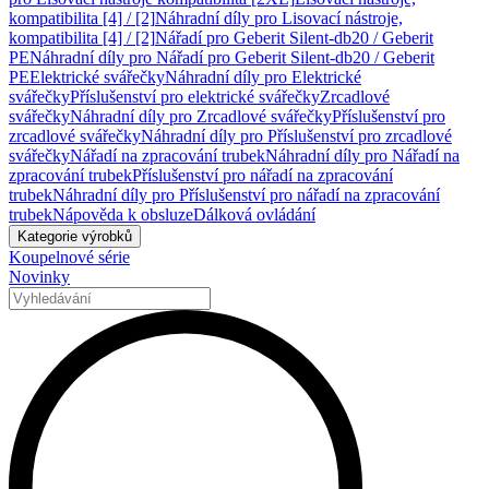
kompatibilita [4] / [2]
Náhradní díly pro Lisovací nástroje,
kompatibilita [4] / [2]
Nářadí pro Geberit Silent-db20 / Geberit
PE
Náhradní díly pro Nářadí pro Geberit Silent-db20 / Geberit
PE
Elektrické svářečky
Náhradní díly pro Elektrické
svářečky
Příslušenství pro elektrické svářečky
Zrcadlové
svářečky
Náhradní díly pro Zrcadlové svářečky
Příslušenství pro
zrcadlové svářečky
Náhradní díly pro Příslušenství pro zrcadlové
svářečky
Nářadí na zpracování trubek
Náhradní díly pro Nářadí na
zpracování trubek
Příslušenství pro nářadí na zpracování
trubek
Náhradní díly pro Příslušenství pro nářadí na zpracování
trubek
Nápověda k obsluze
Dálková ovládání
Kategorie výrobků
Koupelnové série
Novinky