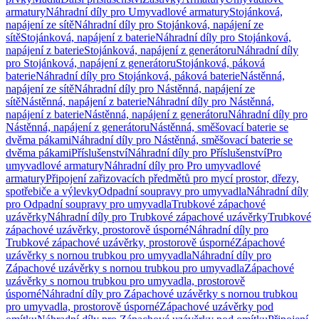
armatury
Náhradní díly pro Umyvadlové armatury
Stojánková,
napájení ze sítě
Náhradní díly pro Stojánková, napájení ze
sítě
Stojánková, napájení z baterie
Náhradní díly pro Stojánková,
napájení z baterie
Stojánková, napájení z generátoru
Náhradní díly
pro Stojánková, napájení z generátoru
Stojánková, páková
baterie
Náhradní díly pro Stojánková, páková baterie
Nástěnná,
napájení ze sítě
Náhradní díly pro Nástěnná, napájení ze
sítě
Nástěnná, napájení z baterie
Náhradní díly pro Nástěnná,
napájení z baterie
Nástěnná, napájení z generátoru
Náhradní díly pro
Nástěnná, napájení z generátoru
Nástěnná, směšovací baterie se
dvěma pákami
Náhradní díly pro Nástěnná, směšovací baterie se
dvěma pákami
Příslušenství
Náhradní díly pro Příslušenství
Pro
umyvadlové armatury
Náhradní díly pro Pro umyvadlové
armatury
Připojení zařizovacích předmětů pro mycí prostor, dřezy,
spotřebiče a výlevky
Odpadní soupravy pro umyvadla
Náhradní díly
pro Odpadní soupravy pro umyvadla
Trubkové zápachové
uzávěrky
Náhradní díly pro Trubkové zápachové uzávěrky
Trubkové
zápachové uzávěrky, prostorově úsporné
Náhradní díly pro
Trubkové zápachové uzávěrky, prostorově úsporné
Zápachové
uzávěrky s nornou trubkou pro umyvadla
Náhradní díly pro
Zápachové uzávěrky s nornou trubkou pro umyvadla
Zápachové
uzávěrky s nornou trubkou pro umyvadla, prostorově
úsporné
Náhradní díly pro Zápachové uzávěrky s nornou trubkou
pro umyvadla, prostorově úsporné
Zápachové uzávěrky pod