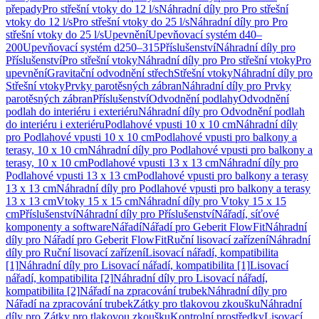
přepady
Pro střešní vtoky do 12 l/s
Náhradní díly pro Pro střešní
vtoky do 12 l/s
Pro střešní vtoky do 25 l/s
Náhradní díly pro Pro
střešní vtoky do 25 l/s
Upevnění
Upevňovací systém d40–
200
Upevňovací systém d250–315
Příslušenství
Náhradní díly pro
Příslušenství
Pro střešní vtoky
Náhradní díly pro Pro střešní vtoky
Pro
upevnění
Gravitační odvodnění střech
Střešní vtoky
Náhradní díly pro
Střešní vtoky
Prvky parotěsných zábran
Náhradní díly pro Prvky
parotěsných zábran
Příslušenství
Odvodnění podlahy
Odvodnění
podlah do interiéru i exteriéru
Náhradní díly pro Odvodnění podlah
do interiéru i exteriéru
Podlahové vpusti 10 x 10 cm
Náhradní díly
pro Podlahové vpusti 10 x 10 cm
Podlahové vpusti pro balkony a
terasy, 10 x 10 cm
Náhradní díly pro Podlahové vpusti pro balkony a
terasy, 10 x 10 cm
Podlahové vpusti 13 x 13 cm
Náhradní díly pro
Podlahové vpusti 13 x 13 cm
Podlahové vpusti pro balkony a terasy
13 x 13 cm
Náhradní díly pro Podlahové vpusti pro balkony a terasy
13 x 13 cm
Vtoky 15 x 15 cm
Náhradní díly pro Vtoky 15 x 15
cm
Příslušenství
Náhradní díly pro Příslušenství
Nářadí, síťové
komponenty a software
Nářadí
Nářadí pro Geberit FlowFit
Náhradní
díly pro Nářadí pro Geberit FlowFit
Ruční lisovací zařízení
Náhradní
díly pro Ruční lisovací zařízení
Lisovací nářadí, kompatibilita
[1]
Náhradní díly pro Lisovací nářadí, kompatibilita [1]
Lisovací
nářadí, kompatibilita [2]
Náhradní díly pro Lisovací nářadí,
kompatibilita [2]
Nářadí na zpracování trubek
Náhradní díly pro
Nářadí na zpracování trubek
Zátky pro tlakovou zkoušku
Náhradní
díly pro Zátky pro tlakovou zkoušku
Kontrolní prostředky
Lisovací