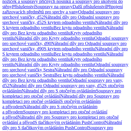
nožiček a soupravy příčných nosníků a soupravy pro ukotvení do
stěny
Příslušenství
Soupravy na opravy
Další příslušenství
Připojení
zařizovacích předmětů pro sprchy a vany
Odpadní soupravy pro
sprchové vaničky, d52
Náhradní díly pro Odpadní soupravy pro
sprchové vaničky, d52
S krytem odpadního ventilu
Náhradní díly pro
S krytem odpadního ventilu
Bez krytu odpadního ventilu
Náhradní
díly pro Bez krytu odpadního ventilu
Kryty odpadního
ventilu
Náhradní díly pro Kryty odpadního ventilu
Odpadní soupravy
pro sprchové vaničky, d90
Náhradní díly pro Odpadní soupravy pro
sprchové vaničky, d90
S krytem odpadního ventilu
Náhradní díly pro
S krytem odpadního ventilu
Bez krytu odpadního ventilu
Náhradní
díly pro Bez krytu odpadního ventilu
Kryty odpadního
ventilu
Náhradní díly pro Kryty odpadního ventilu
Odpadní soupravy
pro sprchové vaničky Sestra
Náhradní díly pro Odpadní soupravy
pro sprchové vaničky Sestra
Bez krytu odpadního ventilu
Náhradní
díly pro Bez krytu odpadního ventilu
Odpadní soupravy pro vany,
d52
Náhradní díly pro Odpadní soupravy pro vany, d52
S otočným
ovládáním
Náhradní díly pro S otočným ovládáním
Soupravy pro
kompletaci pro otočné ovládání
Náhradní díly pro Soupravy pro
kompletaci pro otočné ovládání
S otočným ovládáním
a přívodem
Náhradní díly pro S otočným ovládáním
a přívodem
Soupravy pro kompletaci pro otočné ovládání
a přívod
Náhradní díly pro Soupravy pro kompletaci pro otočné
ovládání a přívod
S tlačítkovým ovládáním PushControl
Náhradní
díly pro S tlačítkovým ovládáním PushControl
Soupravy pro