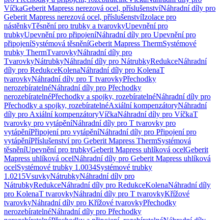
Víčka
Geberit Mapress nerezová ocel, příslušenství
Náhradní díly pro
Geberit Mapress nerezová ocel, příslušenství
Izolace pro
nástěnky
Těsnění pro trubky a tvarovky
Upevnění pro
trubky
Upevnění pro připojení
Náhradní díly pro Upevnění pro
připojení
Systémová těsnění
Geberit Mapress Therm
Systémové
trubky Therm
Tvarovky
Náhradní díly pro
Tvarovky
Nátrubky
Náhradní díly pro Nátrubky
Redukce
Náhradní
díly pro Redukce
Kolena
Náhradní díly pro Kolena
T
tvarovky
Náhradní díly pro T tvarovky
Přechodky
nerozebíratelné
Náhradní díly pro Přechodky
nerozebíratelné
Přechodky a spojky, rozebíratelné
Náhradní díly pro
Přechodky a spojky, rozebíratelné
Axiální kompenzátory
Náhradní
díly pro Axiální kompenzátory
Víčka
Náhradní díly pro Víčka
T
tvarovky pro vytápění
Náhradní díly pro T tvarovky pro
vytápění
Připojení pro vytápění
Náhradní díly pro Připojení pro
vytápění
Příslušenství pro Geberit Mapress Therm
Systémová
těsnění
Upevnění pro trubky
Geberit Mapress uhlíková ocel
Geberit
Mapress uhlíková ocel
Náhradní díly pro Geberit Mapress uhlíková
ocel
Systémové trubky 1.0034
Systémové trubky
1.0215
Vsuvky
Nátrubky
Náhradní díly pro
Nátrubky
Redukce
Náhradní díly pro Redukce
Kolena
Náhradní díly
pro Kolena
T tvarovky
Náhradní díly pro T tvarovky
Křížové
tvarovky
Náhradní díly pro Křížové tvarovky
Přechodky
nerozebíratelné
Náhradní díly pro Přechodky