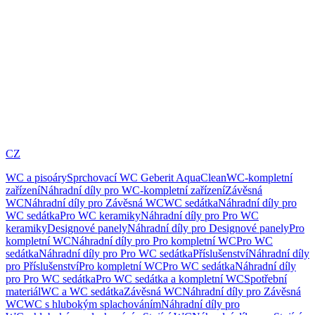
CZ
WC a pisoáry
Sprchovací WC Geberit AquaClean
WC-kompletní
zařízení
Náhradní díly pro WC-kompletní zařízení
Závěsná
WC
Náhradní díly pro Závěsná WC
WC sedátka
Náhradní díly pro
WC sedátka
Pro WC keramiky
Náhradní díly pro Pro WC
keramiky
Designové panely
Náhradní díly pro Designové panely
Pro
kompletní WC
Náhradní díly pro Pro kompletní WC
Pro WC
sedátka
Náhradní díly pro Pro WC sedátka
Příslušenství
Náhradní díly
pro Příslušenství
Pro kompletní WC
Pro WC sedátka
Náhradní díly
pro Pro WC sedátka
Pro WC sedátka a kompletní WC
Spotřební
materiál
WC a WC sedátka
Závěsná WC
Náhradní díly pro Závěsná
WC
WC s hlubokým splachováním
Náhradní díly pro