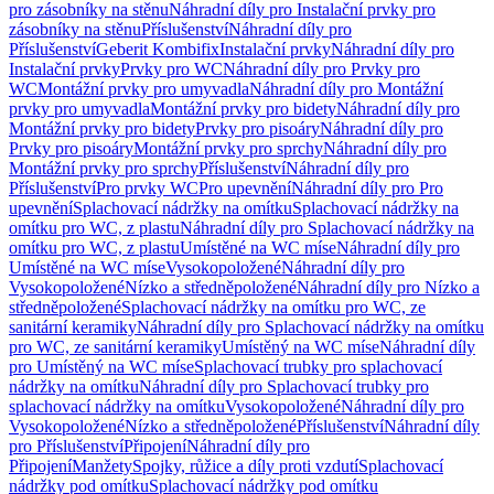
pro zásobníky na stěnu
Náhradní díly pro Instalační prvky pro
zásobníky na stěnu
Příslušenství
Náhradní díly pro
Příslušenství
Geberit Kombifix
Instalační prvky
Náhradní díly pro
Instalační prvky
Prvky pro WC
Náhradní díly pro Prvky pro
WC
Montážní prvky pro umyvadla
Náhradní díly pro Montážní
prvky pro umyvadla
Montážní prvky pro bidety
Náhradní díly pro
Montážní prvky pro bidety
Prvky pro pisoáry
Náhradní díly pro
Prvky pro pisoáry
Montážní prvky pro sprchy
Náhradní díly pro
Montážní prvky pro sprchy
Příslušenství
Náhradní díly pro
Příslušenství
Pro prvky WC
Pro upevnění
Náhradní díly pro Pro
upevnění
Splachovací nádržky na omítku
Splachovací nádržky na
omítku pro WC, z plastu
Náhradní díly pro Splachovací nádržky na
omítku pro WC, z plastu
Umístěné na WC míse
Náhradní díly pro
Umístěné na WC míse
Vysokopoložené
Náhradní díly pro
Vysokopoložené
Nízko a středněpoložené
Náhradní díly pro Nízko a
středněpoložené
Splachovací nádržky na omítku pro WC, ze
sanitární keramiky
Náhradní díly pro Splachovací nádržky na omítku
pro WC, ze sanitární keramiky
Umístěný na WC míse
Náhradní díly
pro Umístěný na WC míse
Splachovací trubky pro splachovací
nádržky na omítku
Náhradní díly pro Splachovací trubky pro
splachovací nádržky na omítku
Vysokopoložené
Náhradní díly pro
Vysokopoložené
Nízko a středněpoložené
Příslušenství
Náhradní díly
pro Příslušenství
Připojení
Náhradní díly pro
Připojení
Manžety
Spojky, růžice a díly proti vzdutí
Splachovací
nádržky pod omítku
Splachovací nádržky pod omítku