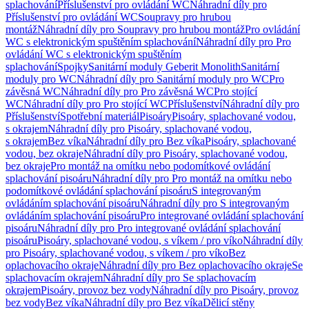
splachování
Příslušenství pro ovládání WC
Náhradní díly pro
Příslušenství pro ovládání WC
Soupravy pro hrubou
montáž
Náhradní díly pro Soupravy pro hrubou montáž
Pro ovládání
WC s elektronickým spuštěním splachování
Náhradní díly pro Pro
ovládání WC s elektronickým spuštěním
splachování
Spojky
Sanitární moduly Geberit Monolith
Sanitární
moduly pro WC
Náhradní díly pro Sanitární moduly pro WC
Pro
závěsná WC
Náhradní díly pro Pro závěsná WC
Pro stojící
WC
Náhradní díly pro Pro stojící WC
Příslušenství
Náhradní díly pro
Příslušenství
Spotřební materiál
Pisoáry
Pisoáry, splachované vodou,
s okrajem
Náhradní díly pro Pisoáry, splachované vodou,
s okrajem
Bez víka
Náhradní díly pro Bez víka
Pisoáry, splachované
vodou, bez okraje
Náhradní díly pro Pisoáry, splachované vodou,
bez okraje
Pro montáž na omítku nebo podomítkové ovládání
splachování pisoáru
Náhradní díly pro Pro montáž na omítku nebo
podomítkové ovládání splachování pisoáru
S integrovaným
ovládáním splachování pisoáru
Náhradní díly pro S integrovaným
ovládáním splachování pisoáru
Pro integrované ovládání splachování
pisoáru
Náhradní díly pro Pro integrované ovládání splachování
pisoáru
Pisoáry, splachované vodou, s víkem / pro víko
Náhradní díly
pro Pisoáry, splachované vodou, s víkem / pro víko
Bez
oplachovacího okraje
Náhradní díly pro Bez oplachovacího okraje
Se
splachovacím okrajem
Náhradní díly pro Se splachovacím
okrajem
Pisoáry, provoz bez vody
Náhradní díly pro Pisoáry, provoz
bez vody
Bez víka
Náhradní díly pro Bez víka
Dělicí stěny