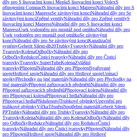
díly pro S lisovacími konci Mepla
S lisovacími konci Volex
S
připojeními Compact
S lisovacími konci Mapress
Náhradní díly pro S
lisovacími konci Mapress
Se závitovými konci
Náhradní díly pro Se
závitovými konci
Zpětné ventily
Náhradní díly pro Zpětné ventily
S
lisovacími konci Mapress
Náhradní díly pro S lisovacími konci
Mapress
Úsek vodoměru pro montáž pod omítku
Náhradní díly pro
Úsek vodoměru pro montáž pod omítku
Se závitovými
konci
Náhradní díly pro Se závitovými konci
Kanalizační
systémy
Geberit Silent-db20
Trubky
Tvarovky
Náhradní díly pro
Tvarovky
Kolena
Odbočky
Náhradní díly pro
Odbočky
Redukce
Čisticí tvarovky
Náhradní díly pro Čisticí
tvarovky
Tvarovky SuperTube
Kolena
Zvláštní
tvarovky
Připojení
Náhradní díly pro Připojení
Svařované
spoje
Hrdlové spoje
Náhradní díly pro Hrdlové spoje
Upínací
spojky
Přechodky na jiné materiály
Náhradní díly pro Přechodky na
jiné materiály
Připojení zařizovacích předmětů
Náhradní díly pro
Připojení zařizovacích předmětů
Připojovací kolena
Náhradní díly
pro Připojovací kolena
Připojovací hrdla
Náhradní díly pro
Připojovací hrdla
Příslušenství
Trubkové objímky
Upevnění pro
trubkové objímky
Víčka
Těsnění
Spotřební materiál
Geberit Silent-
PP
Trubky
Náhradní díly pro Trubky
Tvarovky
Náhradní díly pro
Tvarovky
Kolena
Náhradní díly pro Kolena
Odbočky
Náhradní díly
pro Odbočky
Redukce
Náhradní díly pro Redukce
Čisticí
tvarovky
Náhradní díly pro Čisticí tvarovky
Připojení
Náhradní díly
pro Připojení
Hrdlové spoje
Náhradní díly pro Hrdlové