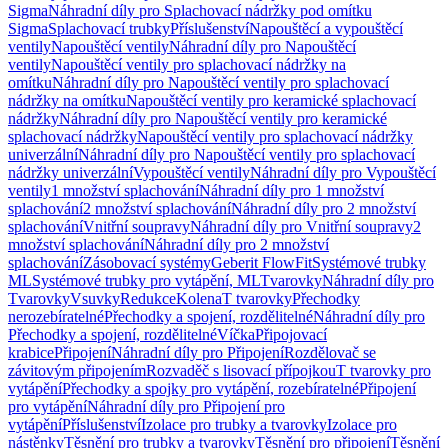
Sigma
Náhradní díly pro Splachovací nádržky pod omítku
Sigma
Splachovací trubky
Příslušenství
Napouštěcí a vypouštěcí
ventily
Napouštěcí ventily
Náhradní díly pro Napouštěcí
ventily
Napouštěcí ventily pro splachovací nádržky na
omítku
Náhradní díly pro Napouštěcí ventily pro splachovací
nádržky na omítku
Napouštěcí ventily pro keramické splachovací
nádržky
Náhradní díly pro Napouštěcí ventily pro keramické
splachovací nádržky
Napouštěcí ventily pro splachovací nádržky
univerzální
Náhradní díly pro Napouštěcí ventily pro splachovací
nádržky univerzální
Vypouštěcí ventily
Náhradní díly pro Vypouštěcí
ventily
1 množství splachování
Náhradní díly pro 1 množství
splachování
2 množství splachování
Náhradní díly pro 2 množství
splachování
Vnitřní soupravy
Náhradní díly pro Vnitřní soupravy
2
množství splachování
Náhradní díly pro 2 množství
splachování
Zásobovací systémy
Geberit FlowFit
Systémové trubky
ML
Systémové trubky pro vytápění, ML
Tvarovky
Náhradní díly pro
Tvarovky
Vsuvky
Redukce
Kolena
T tvarovky
Přechodky
nerozebíratelné
Přechodky a spojení, rozdělitelné
Náhradní díly pro
Přechodky a spojení, rozdělitelné
Víčka
Připojovací
krabice
Připojení
Náhradní díly pro Připojení
Rozdělovač se
závitovým připojením
Rozvaděč s lisovací přípojkou
T tvarovky pro
vytápění
Přechodky a spojky pro vytápění, rozebíratelné
Připojení
pro vytápění
Náhradní díly pro Připojení pro
vytápění
Příslušenství
Izolace pro trubky a tvarovky
Izolace pro
nástěnky
Těsnění pro trubky a tvarovky
Těsnění pro připojení
Těsnění