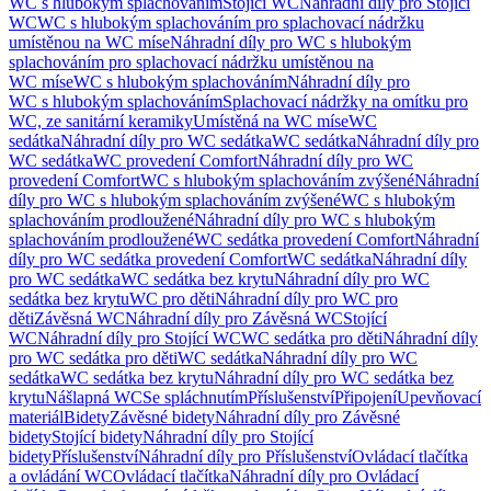
WC s hlubokým splachováním
Stojící WC
Náhradní díly pro Stojící
WC
WC s hlubokým splachováním pro splachovací nádržku
umístěnou na WC míse
Náhradní díly pro WC s hlubokým
splachováním pro splachovací nádržku umístěnou na
WC míse
WC s hlubokým splachováním
Náhradní díly pro
WC s hlubokým splachováním
Splachovací nádržky na omítku pro
WC, ze sanitární keramiky
Umístěná na WC míse
WC
sedátka
Náhradní díly pro WC sedátka
WC sedátka
Náhradní díly pro
WC sedátka
WC provedení Comfort
Náhradní díly pro WC
provedení Comfort
WC s hlubokým splachováním zvýšené
Náhradní
díly pro WC s hlubokým splachováním zvýšené
WC s hlubokým
splachováním prodloužené
Náhradní díly pro WC s hlubokým
splachováním prodloužené
WC sedátka provedení Comfort
Náhradní
díly pro WC sedátka provedení Comfort
WC sedátka
Náhradní díly
pro WC sedátka
WC sedátka bez krytu
Náhradní díly pro WC
sedátka bez krytu
WC pro děti
Náhradní díly pro WC pro
děti
Závěsná WC
Náhradní díly pro Závěsná WC
Stojící
WC
Náhradní díly pro Stojící WC
WC sedátka pro děti
Náhradní díly
pro WC sedátka pro děti
WC sedátka
Náhradní díly pro WC
sedátka
WC sedátka bez krytu
Náhradní díly pro WC sedátka bez
krytu
Nášlapná WC
Se spláchnutím
Příslušenství
Připojení
Upevňovací
materiál
Bidety
Závěsné bidety
Náhradní díly pro Závěsné
bidety
Stojící bidety
Náhradní díly pro Stojící
bidety
Příslušenství
Náhradní díly pro Příslušenství
Ovládací tlačítka
a ovládání WC
Ovládací tlačítka
Náhradní díly pro Ovládací