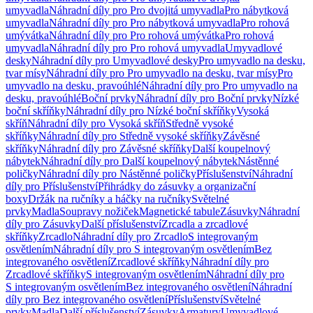
umyvadla
Náhradní díly pro Pro dvojitá umyvadla
Pro nábytková
umyvadla
Náhradní díly pro Pro nábytková umyvadla
Pro rohová
umývátka
Náhradní díly pro Pro rohová umývátka
Pro rohová
umyvadla
Náhradní díly pro Pro rohová umyvadla
Umyvadlové
desky
Náhradní díly pro Umyvadlové desky
Pro umyvadlo na desku,
tvar mísy
Náhradní díly pro Pro umyvadlo na desku, tvar mísy
Pro
umyvadlo na desku, pravoúhlé
Náhradní díly pro Pro umyvadlo na
desku, pravoúhlé
Boční prvky
Náhradní díly pro Boční prvky
Nízké
boční skříňky
Náhradní díly pro Nízké boční skříňky
Vysoká
skříň
Náhradní díly pro Vysoká skříň
Středně vysoké
skříňky
Náhradní díly pro Středně vysoké skříňky
Závěsné
skříňky
Náhradní díly pro Závěsné skříňky
Další koupelnový
nábytek
Náhradní díly pro Další koupelnový nábytek
Nástěnné
poličky
Náhradní díly pro Nástěnné poličky
Příslušenství
Náhradní
díly pro Příslušenství
Přihrádky do zásuvky a organizační
boxy
Držák na ručníky a háčky na ručníky
Světelné
prvky
Madla
Soupravy nožiček
Magnetické tabule
Zásuvky
Náhradní
díly pro Zásuvky
Další příslušenství
Zrcadla a zrcadlové
skříňky
Zrcadlo
Náhradní díly pro Zrcadlo
S integrovaným
osvětlením
Náhradní díly pro S integrovaným osvětlením
Bez
integrovaného osvětlení
Zrcadlové skříňky
Náhradní díly pro
Zrcadlové skříňky
S integrovaným osvětlením
Náhradní díly pro
S integrovaným osvětlením
Bez integrovaného osvětlení
Náhradní
díly pro Bez integrovaného osvětlení
Příslušenství
Světelné
prvky
Madla
Další příslušenství
Zásuvky
Armatury
Umyvadlové