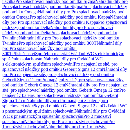
tlačítka
Pro splachovací nádržky pod omítku Sigma
Náhradní díly pro
Pro splachovací nádržky pod omítku Sigma
Pro splachovací nádržky
pod omítku Omega
Náhradní díly pro Pro splachovací nádržky pod
omítku Omega
Pro splachovací nádržky pod omítku Kappa
Náhradní
díly pro Pro splachovací nádržky pod omítku Kappa
Pro splachovací
nádržky pod omítku Delta
Náhradní díly pro Pro splachovací
nádržky pod omítku Delta
Pro splachovací nádržky pod omítku
Twinline
Náhradní díly pro Pro splachovací nádržky pod omítku
Twinline
Pro splachovací nádržky pod omítku 300T
Náhradní díly
pro Pro splachovací nádržky pod omítku
300T
Příslušenství
Spotřební materiál
Ovládání WC s elektronickým
spuštěním splachování
Náhradní díly pro Ovládání WC
s elektronickým spuštěním splachování
Pro napájení ze sítě, pro
splachovací nádržky pod omítku Geberit Sigma 12 cm
Náhradní díly
pro Pro napájení ze sítě, pro splachovací nádržky pod omítku
Geberit Sigma 12 cm
Pro napájení ze sítě, pro splachovací nádržky
pod omítku Geberit Omega 12 cm
Náhradní díly pro Pro napájení ze
sítě, pro splachovací nádržky pod omítku Geberit Omega 12 cm
Pro
napájení z baterie, pro splachovací nádržky pod omítku Geberit
Sigma 12 cm
Náhradní díly pro Pro napájení z baterie, pro
splachovací nádržky pod omítku Geberit Sigma 12 cm
Ovládání WC
s pneumatickým spuštěním splachování
Náhradní díly pro Ovládání
WC s pneumatickým spuštěním splachování
Pro 2 množství
splachování
Náhradní díly pro Pro 2 množství splachování
Pro
1 množství splachování
Náhradní díly pro Pro 1 množství