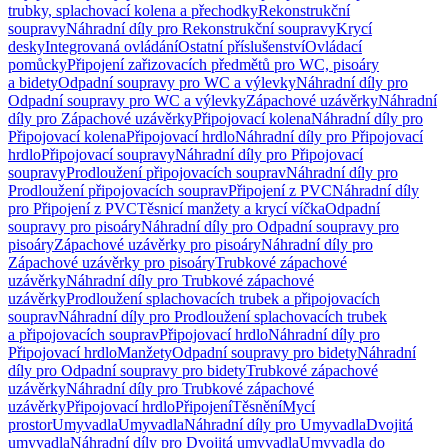
trubky, splachovací kolena a přechodky
Rekonstrukční
soupravy
Náhradní díly pro Rekonstrukční soupravy
Krycí
desky
Integrovaná ovládání
Ostatní příslušenství
Ovládací
pomůcky
Připojení zařizovacích předmětů pro WC, pisoáry
a bidety
Odpadní soupravy pro WC a výlevky
Náhradní díly pro
Odpadní soupravy pro WC a výlevky
Zápachové uzávěrky
Náhradní
díly pro Zápachové uzávěrky
Připojovací kolena
Náhradní díly pro
Připojovací kolena
Připojovací hrdlo
Náhradní díly pro Připojovací
hrdlo
Připojovací soupravy
Náhradní díly pro Připojovací
soupravy
Prodloužení připojovacích souprav
Náhradní díly pro
Prodloužení připojovacích souprav
Připojení z PVC
Náhradní díly
pro Připojení z PVC
Těsnicí manžety a krycí víčka
Odpadní
soupravy pro pisoáry
Náhradní díly pro Odpadní soupravy pro
pisoáry
Zápachové uzávěrky pro pisoáry
Náhradní díly pro
Zápachové uzávěrky pro pisoáry
Trubkové zápachové
uzávěrky
Náhradní díly pro Trubkové zápachové
uzávěrky
Prodloužení splachovacích trubek a připojovacích
souprav
Náhradní díly pro Prodloužení splachovacích trubek
a připojovacích souprav
Připojovací hrdlo
Náhradní díly pro
Připojovací hrdlo
Manžety
Odpadní soupravy pro bidety
Náhradní
díly pro Odpadní soupravy pro bidety
Trubkové zápachové
uzávěrky
Náhradní díly pro Trubkové zápachové
uzávěrky
Připojovací hrdlo
Připojení
Těsnění
Mycí
prostor
Umyvadla
Umyvadla
Náhradní díly pro Umyvadla
Dvojitá
umyvadla
Náhradní díly pro Dvojitá umyvadla
Umyvadla do