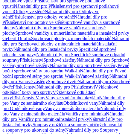
podlahové vpusti
Příslušenství pro sprchové podlahové
vpusti
Náhradní díly pro Příslušenství pro sprchové podlahové
vpusti
Odtoky ve stěně
Náhradní díly pro Odtoky ve
stěně
Příslušenství pro odtoky ve stěně
Náhradní díly pro
Příslušenství pro odtoky ve stěně
Sprchové vaničky a sprchové
plochy
Náhradní díly pro Sprchové vaničky a sprchové
plochy
Sprchové vaničky z minerálního materiálu a instalační prvky
Geberit Duofix
Sprchovací plochy z minerálních materiálů
Náhradní
díly pro Sprchovací plochy z minerálních materiálů
Instalační
prvky
Náhradní díly pro Instalační prvky
Specifické sprchové
odpadní soupravy
Náhradní díly pro Specifické sprchové odpadní
soupravy
Příslušenství
Sprchové zástěny
Náhradní díly pro Sprchové
zástěny
Sprchové zástěny
Náhradní díly pro Sprchové zástěny
Pevné
boční sprchové stěny pro sprchu Walk-In
Náhradní díly pro Pevné
boční sprchové stěny pro sprchu Walk-In
Vanové zástěny
Náhradní
díly pro Vanové zástěny
Sprchové dveře
Náhradní díly pro Sprchové
dveře
Příslušenství
Náhradní díly pro Příslušenství
Výklenkové
odkládací boxy pro sprchy
Výklenkové odkládací
boxy
Příslušenství
Vany
Vany ze sanitárního akrylátu
Náhradní díly
pro Vany ze sanitárního akrylátu
Obdélníkové vany
Náhradní díly
pro Obdélníkové vany
Vany z minerálního materiálu
Náhradní díly
pro Vany z minerálního materiálu
Vaničky pro miminka
Náhradní
díly pro Vaničky pro miminka
Instalační prvky
Náhradní díly pro
Instalační prvky
Soupravy nožiček a soupravy příčných nosníků
a soupravy pro ukotvení do stěny
Náhradní díly pro Soupravy