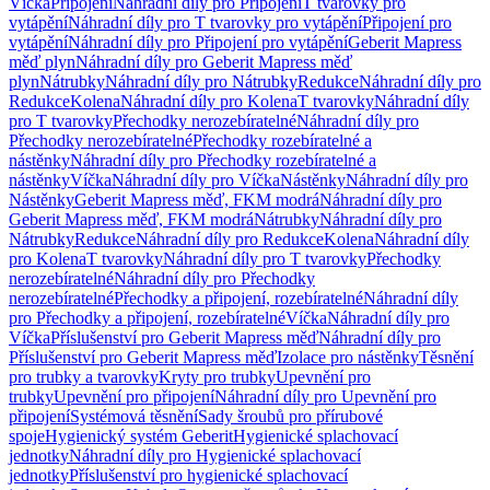
Víčka
Připojení
Náhradní díly pro Připojení
T tvarovky pro
vytápění
Náhradní díly pro T tvarovky pro vytápění
Připojení pro
vytápění
Náhradní díly pro Připojení pro vytápění
Geberit Mapress
měď plyn
Náhradní díly pro Geberit Mapress měď
plyn
Nátrubky
Náhradní díly pro Nátrubky
Redukce
Náhradní díly pro
Redukce
Kolena
Náhradní díly pro Kolena
T tvarovky
Náhradní díly
pro T tvarovky
Přechodky nerozebíratelné
Náhradní díly pro
Přechodky nerozebíratelné
Přechodky rozebíratelné a
nástěnky
Náhradní díly pro Přechodky rozebíratelné a
nástěnky
Víčka
Náhradní díly pro Víčka
Nástěnky
Náhradní díly pro
Nástěnky
Geberit Mapress měď, FKM modrá
Náhradní díly pro
Geberit Mapress měď, FKM modrá
Nátrubky
Náhradní díly pro
Nátrubky
Redukce
Náhradní díly pro Redukce
Kolena
Náhradní díly
pro Kolena
T tvarovky
Náhradní díly pro T tvarovky
Přechodky
nerozebíratelné
Náhradní díly pro Přechodky
nerozebíratelné
Přechodky a připojení, rozebíratelné
Náhradní díly
pro Přechodky a připojení, rozebíratelné
Víčka
Náhradní díly pro
Víčka
Příslušenství pro Geberit Mapress měď
Náhradní díly pro
Příslušenství pro Geberit Mapress měď
Izolace pro nástěnky
Těsnění
pro trubky a tvarovky
Kryty pro trubky
Upevnění pro
trubky
Upevnění pro připojení
Náhradní díly pro Upevnění pro
připojení
Systémová těsnění
Sady šroubů pro přírubové
spoje
Hygienický systém Geberit
Hygienické splachovací
jednotky
Náhradní díly pro Hygienické splachovací
jednotky
Příslušenství pro hygienické splachovací