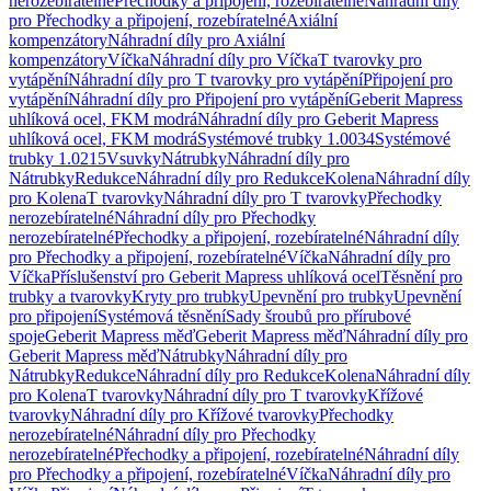
nerozebíratelné
Přechodky a připojení, rozebíratelné
Náhradní díly
pro Přechodky a připojení, rozebíratelné
Axiální
kompenzátory
Náhradní díly pro Axiální
kompenzátory
Víčka
Náhradní díly pro Víčka
T tvarovky pro
vytápění
Náhradní díly pro T tvarovky pro vytápění
Připojení pro
vytápění
Náhradní díly pro Připojení pro vytápění
Geberit Mapress
uhlíková ocel, FKM modrá
Náhradní díly pro Geberit Mapress
uhlíková ocel, FKM modrá
Systémové trubky 1.0034
Systémové
trubky 1.0215
Vsuvky
Nátrubky
Náhradní díly pro
Nátrubky
Redukce
Náhradní díly pro Redukce
Kolena
Náhradní díly
pro Kolena
T tvarovky
Náhradní díly pro T tvarovky
Přechodky
nerozebíratelné
Náhradní díly pro Přechodky
nerozebíratelné
Přechodky a připojení, rozebíratelné
Náhradní díly
pro Přechodky a připojení, rozebíratelné
Víčka
Náhradní díly pro
Víčka
Příslušenství pro Geberit Mapress uhlíková ocel
Těsnění pro
trubky a tvarovky
Kryty pro trubky
Upevnění pro trubky
Upevnění
pro připojení
Systémová těsnění
Sady šroubů pro přírubové
spoje
Geberit Mapress měď
Geberit Mapress měď
Náhradní díly pro
Geberit Mapress měď
Nátrubky
Náhradní díly pro
Nátrubky
Redukce
Náhradní díly pro Redukce
Kolena
Náhradní díly
pro Kolena
T tvarovky
Náhradní díly pro T tvarovky
Křížové
tvarovky
Náhradní díly pro Křížové tvarovky
Přechodky
nerozebíratelné
Náhradní díly pro Přechodky
nerozebíratelné
Přechodky a připojení, rozebíratelné
Náhradní díly
pro Přechodky a připojení, rozebíratelné
Víčka
Náhradní díly pro