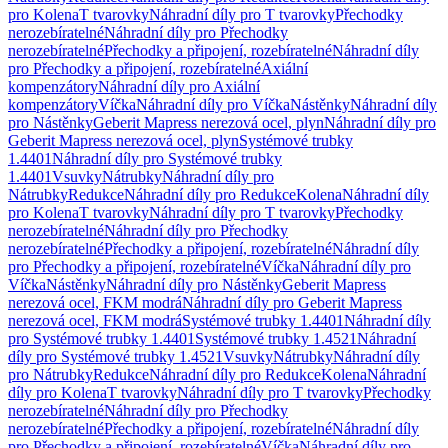
pro Kolena
T tvarovky
Náhradní díly pro T tvarovky
Přechodky
nerozebíratelné
Náhradní díly pro Přechodky
nerozebíratelné
Přechodky a připojení, rozebíratelné
Náhradní díly
pro Přechodky a připojení, rozebíratelné
Axiální
kompenzátory
Náhradní díly pro Axiální
kompenzátory
Víčka
Náhradní díly pro Víčka
Nástěnky
Náhradní díly
pro Nástěnky
Geberit Mapress nerezová ocel, plyn
Náhradní díly pro
Geberit Mapress nerezová ocel, plyn
Systémové trubky
1.4401
Náhradní díly pro Systémové trubky
1.4401
Vsuvky
Nátrubky
Náhradní díly pro
Nátrubky
Redukce
Náhradní díly pro Redukce
Kolena
Náhradní díly
pro Kolena
T tvarovky
Náhradní díly pro T tvarovky
Přechodky
nerozebíratelné
Náhradní díly pro Přechodky
nerozebíratelné
Přechodky a připojení, rozebíratelné
Náhradní díly
pro Přechodky a připojení, rozebíratelné
Víčka
Náhradní díly pro
Víčka
Nástěnky
Náhradní díly pro Nástěnky
Geberit Mapress
nerezová ocel, FKM modrá
Náhradní díly pro Geberit Mapress
nerezová ocel, FKM modrá
Systémové trubky 1.4401
Náhradní díly
pro Systémové trubky 1.4401
Systémové trubky 1.4521
Náhradní
díly pro Systémové trubky 1.4521
Vsuvky
Nátrubky
Náhradní díly
pro Nátrubky
Redukce
Náhradní díly pro Redukce
Kolena
Náhradní
díly pro Kolena
T tvarovky
Náhradní díly pro T tvarovky
Přechodky
nerozebíratelné
Náhradní díly pro Přechodky
nerozebíratelné
Přechodky a připojení, rozebíratelné
Náhradní díly
pro Přechodky a připojení, rozebíratelné
Víčka
Náhradní díly pro