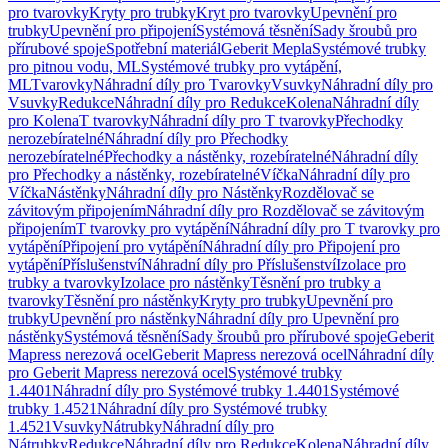
pro tvarovky
Kryty pro trubky
Kryt pro tvarovky
Upevnění pro
trubky
Upevnění pro připojení
Systémová těsnění
Sady šroubů pro
přírubové spoje
Spotřební materiál
Geberit Mepla
Systémové trubky
pro pitnou vodu, ML
Systémové trubky pro vytápění,
ML
Tvarovky
Náhradní díly pro Tvarovky
Vsuvky
Náhradní díly pro
Vsuvky
Redukce
Náhradní díly pro Redukce
Kolena
Náhradní díly
pro Kolena
T tvarovky
Náhradní díly pro T tvarovky
Přechodky
nerozebíratelné
Náhradní díly pro Přechodky
nerozebíratelné
Přechodky a nástěnky, rozebíratelné
Náhradní díly
pro Přechodky a nástěnky, rozebíratelné
Víčka
Náhradní díly pro
Víčka
Nástěnky
Náhradní díly pro Nástěnky
Rozdělovač se
závitovým připojením
Náhradní díly pro Rozdělovač se závitovým
připojením
T tvarovky pro vytápění
Náhradní díly pro T tvarovky pro
vytápění
Připojení pro vytápění
Náhradní díly pro Připojení pro
vytápění
Příslušenství
Náhradní díly pro Příslušenství
Izolace pro
trubky a tvarovky
Izolace pro nástěnky
Těsnění pro trubky a
tvarovky
Těsnění pro nástěnky
Kryty pro trubky
Upevnění pro
trubky
Upevnění pro nástěnky
Náhradní díly pro Upevnění pro
nástěnky
Systémová těsnění
Sady šroubů pro přírubové spoje
Geberit
Mapress nerezová ocel
Geberit Mapress nerezová ocel
Náhradní díly
pro Geberit Mapress nerezová ocel
Systémové trubky
1.4401
Náhradní díly pro Systémové trubky 1.4401
Systémové
trubky 1.4521
Náhradní díly pro Systémové trubky
1.4521
Vsuvky
Nátrubky
Náhradní díly pro
Nátrubky
Redukce
Náhradní díly pro Redukce
Kolena
Náhradní díly