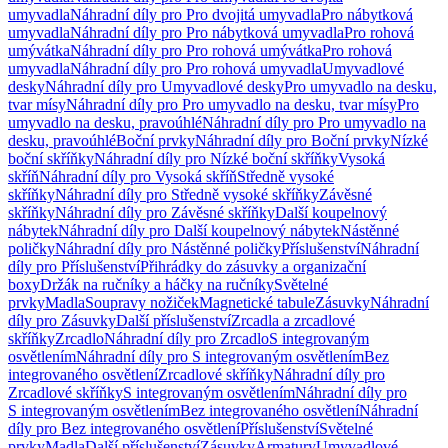
umyvadla
Náhradní díly pro Pro dvojitá umyvadla
Pro nábytková
umyvadla
Náhradní díly pro Pro nábytková umyvadla
Pro rohová
umývátka
Náhradní díly pro Pro rohová umývátka
Pro rohová
umyvadla
Náhradní díly pro Pro rohová umyvadla
Umyvadlové
desky
Náhradní díly pro Umyvadlové desky
Pro umyvadlo na desku,
tvar mísy
Náhradní díly pro Pro umyvadlo na desku, tvar mísy
Pro
umyvadlo na desku, pravoúhlé
Náhradní díly pro Pro umyvadlo na
desku, pravoúhlé
Boční prvky
Náhradní díly pro Boční prvky
Nízké
boční skříňky
Náhradní díly pro Nízké boční skříňky
Vysoká
skříň
Náhradní díly pro Vysoká skříň
Středně vysoké
skříňky
Náhradní díly pro Středně vysoké skříňky
Závěsné
skříňky
Náhradní díly pro Závěsné skříňky
Další koupelnový
nábytek
Náhradní díly pro Další koupelnový nábytek
Nástěnné
poličky
Náhradní díly pro Nástěnné poličky
Příslušenství
Náhradní
díly pro Příslušenství
Přihrádky do zásuvky a organizační
boxy
Držák na ručníky a háčky na ručníky
Světelné
prvky
Madla
Soupravy nožiček
Magnetické tabule
Zásuvky
Náhradní
díly pro Zásuvky
Další příslušenství
Zrcadla a zrcadlové
skříňky
Zrcadlo
Náhradní díly pro Zrcadlo
S integrovaným
osvětlením
Náhradní díly pro S integrovaným osvětlením
Bez
integrovaného osvětlení
Zrcadlové skříňky
Náhradní díly pro
Zrcadlové skříňky
S integrovaným osvětlením
Náhradní díly pro
S integrovaným osvětlením
Bez integrovaného osvětlení
Náhradní
díly pro Bez integrovaného osvětlení
Příslušenství
Světelné
prvky
Madla
Další příslušenství
Zásuvky
Armatury
Umyvadlové