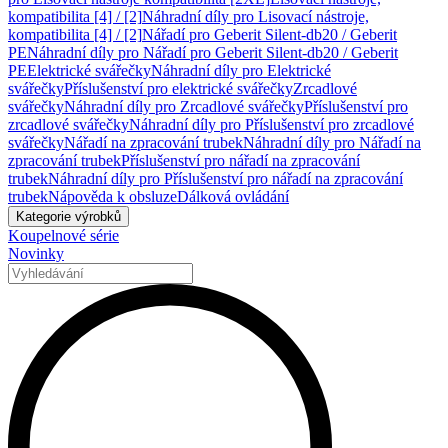
kompatibilita [4] / [2]
Náhradní díly pro Lisovací nástroje,
kompatibilita [4] / [2]
Nářadí pro Geberit Silent-db20 / Geberit
PE
Náhradní díly pro Nářadí pro Geberit Silent-db20 / Geberit
PE
Elektrické svářečky
Náhradní díly pro Elektrické
svářečky
Příslušenství pro elektrické svářečky
Zrcadlové
svářečky
Náhradní díly pro Zrcadlové svářečky
Příslušenství pro
zrcadlové svářečky
Náhradní díly pro Příslušenství pro zrcadlové
svářečky
Nářadí na zpracování trubek
Náhradní díly pro Nářadí na
zpracování trubek
Příslušenství pro nářadí na zpracování
trubek
Náhradní díly pro Příslušenství pro nářadí na zpracování
trubek
Nápověda k obsluze
Dálková ovládání
Kategorie výrobků
Koupelnové série
Novinky