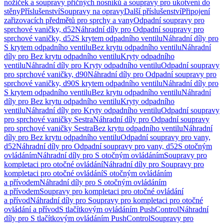
nožiček a soupravy příčných nosníků a soupravy pro ukotvení do
stěny
Příslušenství
Soupravy na opravy
Další příslušenství
Připojení
zařizovacích předmětů pro sprchy a vany
Odpadní soupravy pro
sprchové vaničky, d52
Náhradní díly pro Odpadní soupravy pro
sprchové vaničky, d52
S krytem odpadního ventilu
Náhradní díly pro
S krytem odpadního ventilu
Bez krytu odpadního ventilu
Náhradní
díly pro Bez krytu odpadního ventilu
Kryty odpadního
ventilu
Náhradní díly pro Kryty odpadního ventilu
Odpadní soupravy
pro sprchové vaničky, d90
Náhradní díly pro Odpadní soupravy pro
sprchové vaničky, d90
S krytem odpadního ventilu
Náhradní díly pro
S krytem odpadního ventilu
Bez krytu odpadního ventilu
Náhradní
díly pro Bez krytu odpadního ventilu
Kryty odpadního
ventilu
Náhradní díly pro Kryty odpadního ventilu
Odpadní soupravy
pro sprchové vaničky Sestra
Náhradní díly pro Odpadní soupravy
pro sprchové vaničky Sestra
Bez krytu odpadního ventilu
Náhradní
díly pro Bez krytu odpadního ventilu
Odpadní soupravy pro vany,
d52
Náhradní díly pro Odpadní soupravy pro vany, d52
S otočným
ovládáním
Náhradní díly pro S otočným ovládáním
Soupravy pro
kompletaci pro otočné ovládání
Náhradní díly pro Soupravy pro
kompletaci pro otočné ovládání
S otočným ovládáním
a přívodem
Náhradní díly pro S otočným ovládáním
a přívodem
Soupravy pro kompletaci pro otočné ovládání
a přívod
Náhradní díly pro Soupravy pro kompletaci pro otočné
ovládání a přívod
S tlačítkovým ovládáním PushControl
Náhradní
díly pro S tlačítkovým ovládáním PushControl
Soupravy pro