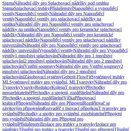
Sigma
Náhradní díly pro Splachovací nádržky pod omítku
Sigma
Splachovací trubky
Příslušenství
Napouštěcí a vypouštěcí
ventily
Napouštěcí ventily
Náhradní díly pro Napouštěcí
ventily
Napouštěcí ventily pro splachovací nádržky na
omítku
Náhradní díly pro Napouštěcí ventily pro splachovací
nádržky na omítku
Napouštěcí ventily pro keramické splachovací
nádržky
Náhradní díly pro Napouštěcí ventily pro keramické
splachovací nádržky
Napouštěcí ventily pro splachovací nádržky
univerzální
Náhradní díly pro Napouštěcí ventily pro splachovací
nádržky univerzální
Vypouštěcí ventily
Náhradní díly pro Vypouštěcí
ventily
1 množství splachování
Náhradní díly pro 1 množství
splachování
2 množství splachování
Náhradní díly pro 2 množství
splachování
Vnitřní soupravy
Náhradní díly pro Vnitřní soupravy
2
množství splachování
Náhradní díly pro 2 množství
splachování
Zásobovací systémy
Geberit FlowFit
Systémové trubky
ML
Systémové trubky pro vytápění, ML
Tvarovky
Náhradní díly pro
Tvarovky
Vsuvky
Redukce
Kolena
T tvarovky
Přechodky
nerozebíratelné
Přechodky a spojení, rozdělitelné
Náhradní díly pro
Přechodky a spojení, rozdělitelné
Víčka
Připojovací
krabice
Připojení
Náhradní díly pro Připojení
Rozdělovač se
závitovým připojením
Rozvaděč s lisovací přípojkou
T tvarovky pro
vytápění
Přechodky a spojky pro vytápění, rozebíratelné
Připojení
pro vytápění
Náhradní díly pro Připojení pro
vytápění
Příslušenství
Izolace pro trubky a tvarovky
Izolace pro
nástěnky
Těsnění pro trubky a tvarovky
Těsnění pro připojení
Těsnění