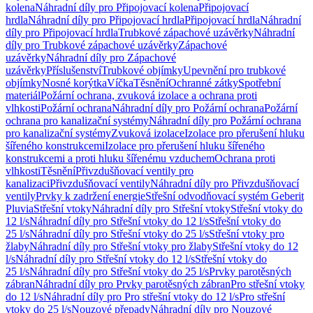
kolena
Náhradní díly pro Připojovací kolena
Připojovací
hrdla
Náhradní díly pro Připojovací hrdla
Připojovací hrdla
Náhradní
díly pro Připojovací hrdla
Trubkové zápachové uzávěrky
Náhradní
díly pro Trubkové zápachové uzávěrky
Zápachové
uzávěrky
Náhradní díly pro Zápachové
uzávěrky
Příslušenství
Trubkové objímky
Upevnění pro trubkové
objímky
Nosné korýtka
Víčka
Těsnění
Ochranné zátky
Spotřební
materiál
Požární ochrana, zvuková izolace a ochrana proti
vlhkosti
Požární ochrana
Náhradní díly pro Požární ochrana
Požární
ochrana pro kanalizační systémy
Náhradní díly pro Požární ochrana
pro kanalizační systémy
Zvuková izolace
Izolace pro přerušení hluku
šířeného konstrukcemi
Izolace pro přerušení hluku šířeného
konstrukcemi a proti hluku šířenému vzduchem
Ochrana proti
vlhkosti
Těsnění
Přivzdušňovací ventily pro
kanalizaci
Přivzdušňovací ventily
Náhradní díly pro Přivzdušňovací
ventily
Prvky k zadržení energie
Střešní odvodňovací systém Geberit
Pluvia
Střešní vtoky
Náhradní díly pro Střešní vtoky
Střešní vtoky do
12 l/s
Náhradní díly pro Střešní vtoky do 12 l/s
Střešní vtoky do
25 l/s
Náhradní díly pro Střešní vtoky do 25 l/s
Střešní vtoky pro
žlaby
Náhradní díly pro Střešní vtoky pro žlaby
Střešní vtoky do 12
l/s
Náhradní díly pro Střešní vtoky do 12 l/s
Střešní vtoky do
25 l/s
Náhradní díly pro Střešní vtoky do 25 l/s
Prvky parotěsných
zábran
Náhradní díly pro Prvky parotěsných zábran
Pro střešní vtoky
do 12 l/s
Náhradní díly pro Pro střešní vtoky do 12 l/s
Pro střešní
vtoky do 25 l/s
Nouzové přepady
Náhradní díly pro Nouzové