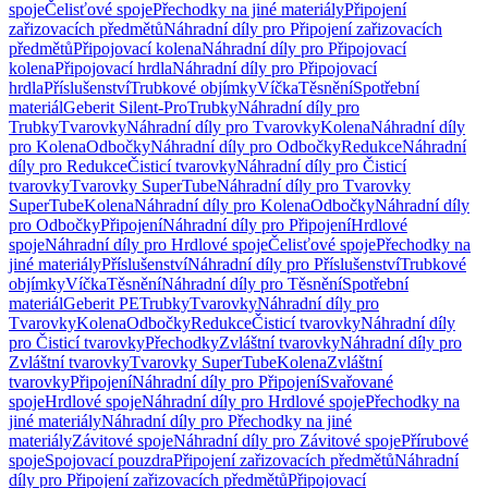
spoje
Čelisťové spoje
Přechodky na jiné materiály
Připojení
zařizovacích předmětů
Náhradní díly pro Připojení zařizovacích
předmětů
Připojovací kolena
Náhradní díly pro Připojovací
kolena
Připojovací hrdla
Náhradní díly pro Připojovací
hrdla
Příslušenství
Trubkové objímky
Víčka
Těsnění
Spotřební
materiál
Geberit Silent-Pro
Trubky
Náhradní díly pro
Trubky
Tvarovky
Náhradní díly pro Tvarovky
Kolena
Náhradní díly
pro Kolena
Odbočky
Náhradní díly pro Odbočky
Redukce
Náhradní
díly pro Redukce
Čisticí tvarovky
Náhradní díly pro Čisticí
tvarovky
Tvarovky SuperTube
Náhradní díly pro Tvarovky
SuperTube
Kolena
Náhradní díly pro Kolena
Odbočky
Náhradní díly
pro Odbočky
Připojení
Náhradní díly pro Připojení
Hrdlové
spoje
Náhradní díly pro Hrdlové spoje
Čelisťové spoje
Přechodky na
jiné materiály
Příslušenství
Náhradní díly pro Příslušenství
Trubkové
objímky
Víčka
Těsnění
Náhradní díly pro Těsnění
Spotřební
materiál
Geberit PE
Trubky
Tvarovky
Náhradní díly pro
Tvarovky
Kolena
Odbočky
Redukce
Čisticí tvarovky
Náhradní díly
pro Čisticí tvarovky
Přechodky
Zvláštní tvarovky
Náhradní díly pro
Zvláštní tvarovky
Tvarovky SuperTube
Kolena
Zvláštní
tvarovky
Připojení
Náhradní díly pro Připojení
Svařované
spoje
Hrdlové spoje
Náhradní díly pro Hrdlové spoje
Přechodky na
jiné materiály
Náhradní díly pro Přechodky na jiné
materiály
Závitové spoje
Náhradní díly pro Závitové spoje
Přírubové
spoje
Spojovací pouzdra
Připojení zařizovacích předmětů
Náhradní
díly pro Připojení zařizovacích předmětů
Připojovací