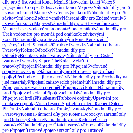
díly pro S lisovacími konci Mepla
S lisovacími konci Volex
S
připojeními Compact
S lisovacími konci Mapress
Náhradní díly pro S
lisovacími konci Mapress
Se závitovými konci
Náhradní díly pro Se
závitovými konci
Zpětné ventily
Náhradní díly pro Zpětné ventily
S
lisovacími konci Mapress
Náhradní díly pro S lisovacími konci
Mapress
Úsek vodoměru pro montáž pod omítku
Náhradní díly pro
Úsek vodoměru pro montáž pod omítku
Se závitovými
konci
Náhradní díly pro Se závitovými konci
Kanalizační
systémy
Geberit Silent-db20
Trubky
Tvarovky
Náhradní díly pro
Tvarovky
Kolena
Odbočky
Náhradní díly pro
Odbočky
Redukce
Čisticí tvarovky
Náhradní díly pro Čisticí
tvarovky
Tvarovky SuperTube
Kolena
Zvláštní
tvarovky
Připojení
Náhradní díly pro Připojení
Svařované
spoje
Hrdlové spoje
Náhradní díly pro Hrdlové spoje
Upínací
spojky
Přechodky na jiné materiály
Náhradní díly pro Přechodky na
jiné materiály
Připojení zařizovacích předmětů
Náhradní díly pro
Připojení zařizovacích předmětů
Připojovací kolena
Náhradní díly
pro Připojovací kolena
Připojovací hrdla
Náhradní díly pro
Připojovací hrdla
Příslušenství
Trubkové objímky
Upevnění pro
trubkové objímky
Víčka
Těsnění
Spotřební materiál
Geberit Silent-
PP
Trubky
Náhradní díly pro Trubky
Tvarovky
Náhradní díly pro
Tvarovky
Kolena
Náhradní díly pro Kolena
Odbočky
Náhradní díly
pro Odbočky
Redukce
Náhradní díly pro Redukce
Čisticí
tvarovky
Náhradní díly pro Čisticí tvarovky
Připojení
Náhradní díly
pro Připojení
Hrdlové spoje
Náhradní díly pro Hrdlové