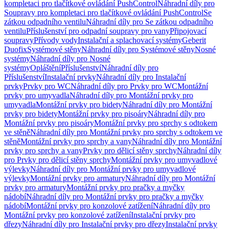
kompletaci pro tlačítkové ovládání PushControl
Náhradní díly pro
Soupravy pro kompletaci pro tlačítkové ovládání PushControl
Se
zátkou odpadního ventilu
Náhradní díly pro Se zátkou odpadního
ventilu
Příslušenství pro odpadní soupravy pro vany
Připojovací
soupravy
Přívody vody
Instalační a splachovací systémy
Geberit
Duofix
Systémové stěny
Náhradní díly pro Systémové stěny
Nosné
systémy
Náhradní díly pro Nosné
systémy
Opláštění
Příslušenství
Náhradní díly pro
Příslušenství
Instalační prvky
Náhradní díly pro Instalační
prvky
Prvky pro WC
Náhradní díly pro Prvky pro WC
Montážní
prvky pro umyvadla
Náhradní díly pro Montážní prvky pro
umyvadla
Montážní prvky pro bidety
Náhradní díly pro Montážní
prvky pro bidety
Montážní prvky pro pisoáry
Náhradní díly pro
Montážní prvky pro pisoáry
Montážní prvky pro sprchy s odtokem
ve stěně
Náhradní díly pro Montážní prvky pro sprchy s odtokem ve
stěně
Montážní prvky pro sprchy a vany
Náhradní díly pro Montážní
prvky pro sprchy a vany
Prvky pro dělicí stěny sprchy
Náhradní díly
pro Prvky pro dělicí stěny sprchy
Montážní prvky pro umyvadlové
výlevky
Náhradní díly pro Montážní prvky pro umyvadlové
výlevky
Montážní prvky pro armatury
Náhradní díly pro Montážní
prvky pro armatury
Montážní prvky pro pračky a myčky
nádobí
Náhradní díly pro Montážní prvky pro pračky a myčky
nádobí
Montážní prvky pro konzolové zatížení
Náhradní díly pro
Montážní prvky pro konzolové zatížení
Instalační prvky pro
dřezy
Náhradní díly pro Instalační prvky pro dřezy
Instalační prvky