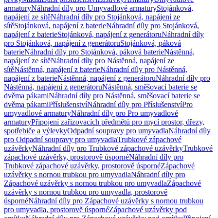
armatury
Náhradní díly pro Umyvadlové armatury
Stojánková,
napájení ze sítě
Náhradní díly pro Stojánková, napájení ze
sítě
Stojánková, napájení z baterie
Náhradní díly pro Stojánková,
napájení z baterie
Stojánková, napájení z generátoru
Náhradní díly
pro Stojánková, napájení z generátoru
Stojánková, páková
baterie
Náhradní díly pro Stojánková, páková baterie
Nástěnná,
napájení ze sítě
Náhradní díly pro Nástěnná, napájení ze
sítě
Nástěnná, napájení z baterie
Náhradní díly pro Nástěnná,
napájení z baterie
Nástěnná, napájení z generátoru
Náhradní díly pro
Nástěnná, napájení z generátoru
Nástěnná, směšovací baterie se
dvěma pákami
Náhradní díly pro Nástěnná, směšovací baterie se
dvěma pákami
Příslušenství
Náhradní díly pro Příslušenství
Pro
umyvadlové armatury
Náhradní díly pro Pro umyvadlové
armatury
Připojení zařizovacích předmětů pro mycí prostor, dřezy,
spotřebiče a výlevky
Odpadní soupravy pro umyvadla
Náhradní díly
pro Odpadní soupravy pro umyvadla
Trubkové zápachové
uzávěrky
Náhradní díly pro Trubkové zápachové uzávěrky
Trubkové
zápachové uzávěrky, prostorově úsporné
Náhradní díly pro
Trubkové zápachové uzávěrky, prostorově úsporné
Zápachové
uzávěrky s nornou trubkou pro umyvadla
Náhradní díly pro
Zápachové uzávěrky s nornou trubkou pro umyvadla
Zápachové
uzávěrky s nornou trubkou pro umyvadla, prostorově
úsporné
Náhradní díly pro Zápachové uzávěrky s nornou trubkou
pro umyvadla, prostorově úsporné
Zápachové uzávěrky pod