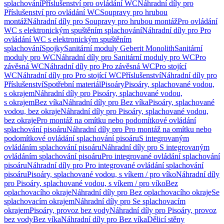
splachování
Příslušenství pro ovládání WC
Náhradní díly pro
Příslušenství pro ovládání WC
Soupravy pro hrubou
montáž
Náhradní díly pro Soupravy pro hrubou montáž
Pro ovládání
WC s elektronickým spuštěním splachování
Náhradní díly pro Pro
ovládání WC s elektronickým spuštěním
splachování
Spojky
Sanitární moduly Geberit Monolith
Sanitární
moduly pro WC
Náhradní díly pro Sanitární moduly pro WC
Pro
závěsná WC
Náhradní díly pro Pro závěsná WC
Pro stojící
WC
Náhradní díly pro Pro stojící WC
Příslušenství
Náhradní díly pro
Příslušenství
Spotřební materiál
Pisoáry
Pisoáry, splachované vodou,
s okrajem
Náhradní díly pro Pisoáry, splachované vodou,
s okrajem
Bez víka
Náhradní díly pro Bez víka
Pisoáry, splachované
vodou, bez okraje
Náhradní díly pro Pisoáry, splachované vodou,
bez okraje
Pro montáž na omítku nebo podomítkové ovládání
splachování pisoáru
Náhradní díly pro Pro montáž na omítku nebo
podomítkové ovládání splachování pisoáru
S integrovaným
ovládáním splachování pisoáru
Náhradní díly pro S integrovaným
ovládáním splachování pisoáru
Pro integrované ovládání splachování
pisoáru
Náhradní díly pro Pro integrované ovládání splachování
pisoáru
Pisoáry, splachované vodou, s víkem / pro víko
Náhradní díly
pro Pisoáry, splachované vodou, s víkem / pro víko
Bez
oplachovacího okraje
Náhradní díly pro Bez oplachovacího okraje
Se
splachovacím okrajem
Náhradní díly pro Se splachovacím
okrajem
Pisoáry, provoz bez vody
Náhradní díly pro Pisoáry, provoz
bez vody
Bez víka
Náhradní díly pro Bez víka
Dělicí stěny