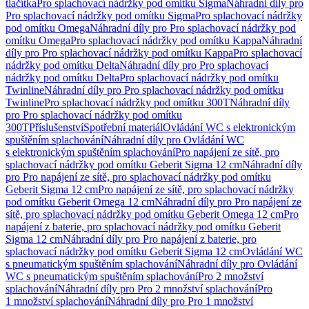
tlačítka
Pro splachovací nádržky pod omítku Sigma
Náhradní díly pro
Pro splachovací nádržky pod omítku Sigma
Pro splachovací nádržky
pod omítku Omega
Náhradní díly pro Pro splachovací nádržky pod
omítku Omega
Pro splachovací nádržky pod omítku Kappa
Náhradní
díly pro Pro splachovací nádržky pod omítku Kappa
Pro splachovací
nádržky pod omítku Delta
Náhradní díly pro Pro splachovací
nádržky pod omítku Delta
Pro splachovací nádržky pod omítku
Twinline
Náhradní díly pro Pro splachovací nádržky pod omítku
Twinline
Pro splachovací nádržky pod omítku 300T
Náhradní díly
pro Pro splachovací nádržky pod omítku
300T
Příslušenství
Spotřební materiál
Ovládání WC s elektronickým
spuštěním splachování
Náhradní díly pro Ovládání WC
s elektronickým spuštěním splachování
Pro napájení ze sítě, pro
splachovací nádržky pod omítku Geberit Sigma 12 cm
Náhradní díly
pro Pro napájení ze sítě, pro splachovací nádržky pod omítku
Geberit Sigma 12 cm
Pro napájení ze sítě, pro splachovací nádržky
pod omítku Geberit Omega 12 cm
Náhradní díly pro Pro napájení ze
sítě, pro splachovací nádržky pod omítku Geberit Omega 12 cm
Pro
napájení z baterie, pro splachovací nádržky pod omítku Geberit
Sigma 12 cm
Náhradní díly pro Pro napájení z baterie, pro
splachovací nádržky pod omítku Geberit Sigma 12 cm
Ovládání WC
s pneumatickým spuštěním splachování
Náhradní díly pro Ovládání
WC s pneumatickým spuštěním splachování
Pro 2 množství
splachování
Náhradní díly pro Pro 2 množství splachování
Pro
1 množství splachování
Náhradní díly pro Pro 1 množství