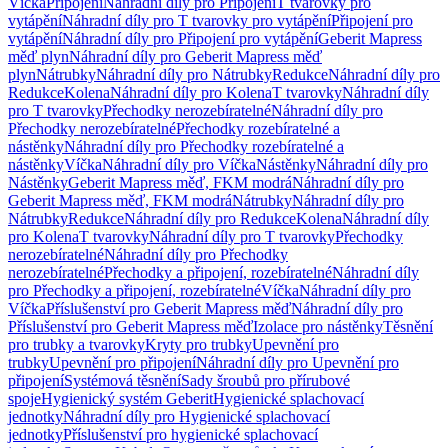
Víčka
Připojení
Náhradní díly pro Připojení
T tvarovky pro
vytápění
Náhradní díly pro T tvarovky pro vytápění
Připojení pro
vytápění
Náhradní díly pro Připojení pro vytápění
Geberit Mapress
měď plyn
Náhradní díly pro Geberit Mapress měď
plyn
Nátrubky
Náhradní díly pro Nátrubky
Redukce
Náhradní díly pro
Redukce
Kolena
Náhradní díly pro Kolena
T tvarovky
Náhradní díly
pro T tvarovky
Přechodky nerozebíratelné
Náhradní díly pro
Přechodky nerozebíratelné
Přechodky rozebíratelné a
nástěnky
Náhradní díly pro Přechodky rozebíratelné a
nástěnky
Víčka
Náhradní díly pro Víčka
Nástěnky
Náhradní díly pro
Nástěnky
Geberit Mapress měď, FKM modrá
Náhradní díly pro
Geberit Mapress měď, FKM modrá
Nátrubky
Náhradní díly pro
Nátrubky
Redukce
Náhradní díly pro Redukce
Kolena
Náhradní díly
pro Kolena
T tvarovky
Náhradní díly pro T tvarovky
Přechodky
nerozebíratelné
Náhradní díly pro Přechodky
nerozebíratelné
Přechodky a připojení, rozebíratelné
Náhradní díly
pro Přechodky a připojení, rozebíratelné
Víčka
Náhradní díly pro
Víčka
Příslušenství pro Geberit Mapress měď
Náhradní díly pro
Příslušenství pro Geberit Mapress měď
Izolace pro nástěnky
Těsnění
pro trubky a tvarovky
Kryty pro trubky
Upevnění pro
trubky
Upevnění pro připojení
Náhradní díly pro Upevnění pro
připojení
Systémová těsnění
Sady šroubů pro přírubové
spoje
Hygienický systém Geberit
Hygienické splachovací
jednotky
Náhradní díly pro Hygienické splachovací
jednotky
Příslušenství pro hygienické splachovací