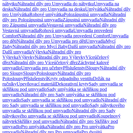
nábytku
Náhradní díly pro Umyvadla do nábytku
Umyvadla na
desku
Náhradní díly pro Umyvadla na desku
Umývátka
Náhradní díly
pro Umývátka
Rohové umývátka
Polozápustná umyvadla
Náhradní
díly pro Polozápustná umyvadla
Zápustná umyvadla
Náhradní díly
pro Zápustná umyvadla
Vestavná umyvadla
Náhradní díly pro
Vestavná umyvadla
Rohová umyvadla
Umyvadla provedení
Comfort
Náhradní díly pro Umyvadla provedení Comfort
Umyvadla
pro děti
Náhradní díly pro Umyvadla pro děti
Umyvadla
Mycí
žlaby
Náhradní díly pro Mycí žlaby
Další umyvadla
Náhradní díly pro
Další umyvadla
Výlevka
Náhradní díly pro
Výlevka
Výlevky
Náhradní díly pro Výlevky
Víceúčelový
dřez
Náhradní díly pro Víceúčelový dřez
Záchytné kalové
umyvadlo
Umyvadla pro učebny
Příslušenství
Sloupy
Náhradní díly
pro Sloupy
Sloupy
Polosloupy
Náhradní díly pro
Polosloupy
Příslušenství
Kryty odpadního ventilu
Držák na
ručníky
Upevňovací materiál
Dekorativní kryty
Sady umyvadla se
skříňkou pod umyvadlo
Sady umývátka se skříňkou pod
umyvadlo
Náhradní díly pro Sady umývátka se skříňkou pod
umyvadlo
Sady umyvadla se skříňkou pod umyvadlo
Náhradní díly
pro Sady umyvadla se skříňkou pod umyvadlo
Sady nábytkového
umyvadla se skříňkou pod umyvadlo
Náhradní díly pro Sady
nábytkového umyvadla se skříňkou pod umyvadlo
Koupelnový
nábytek
Skříňky pod umyvadlo
Náhradní díly pro Skříňky pod
umyvadlo
Pro umývátka
Náhradní díly pro Pro umývátka
Pro
umyvadla
Náhradní díly pro Pro umyvadla
Pro dvojitá