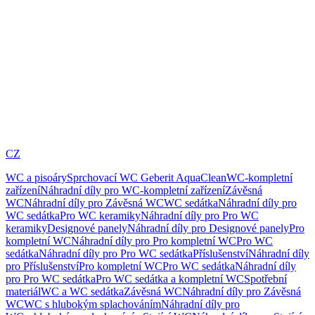
CZ
WC a pisoáry
Sprchovací WC Geberit AquaClean
WC-kompletní
zařízení
Náhradní díly pro WC-kompletní zařízení
Závěsná
WC
Náhradní díly pro Závěsná WC
WC sedátka
Náhradní díly pro
WC sedátka
Pro WC keramiky
Náhradní díly pro Pro WC
keramiky
Designové panely
Náhradní díly pro Designové panely
Pro
kompletní WC
Náhradní díly pro Pro kompletní WC
Pro WC
sedátka
Náhradní díly pro Pro WC sedátka
Příslušenství
Náhradní díly
pro Příslušenství
Pro kompletní WC
Pro WC sedátka
Náhradní díly
pro Pro WC sedátka
Pro WC sedátka a kompletní WC
Spotřební
materiál
WC a WC sedátka
Závěsná WC
Náhradní díly pro Závěsná
WC
WC s hlubokým splachováním
Náhradní díly pro