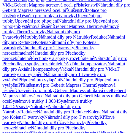
Víčka
Geberit Mapress nerezová ocel, příslušenství
Náhradní díly pro
Geberit Mapress nerezová ocel, příslušenství
Izolace pro
nástěnky
Těsnění pro trubky a tvarovky
Upevnění pro
trubky
Upevnění pro připojení
Náhradní díly pro Upevnění pro
připojení
Systémová těsnění
Geberit Mapress Therm
Systémové
trubky Therm
Tvarovky
Náhradní díly pro
Tvarovky
Nátrubky
Náhradní díly pro Nátrubky
Redukce
Náhradní
díly pro Redukce
Kolena
Náhradní díly pro Kolena
T
tvarovky
Náhradní díly pro T tvarovky
Přechodky
nerozebíratelné
Náhradní díly pro Přechodky
nerozebíratelné
Přechodky a spojky, rozebíratelné
Náhradní díly pro
Přechodky a spojky, rozebíratelné
Axiální kompenzátory
Náhradní
díly pro Axiální kompenzátory
Víčka
Náhradní díly pro Víčka
T
tvarovky pro vytápění
Náhradní díly pro T tvarovky pro
vytápění
Připojení pro vytápění
Náhradní díly pro Připojení pro
vytápění
Příslušenství pro Geberit Mapress Therm
Systémová
těsnění
Upevnění pro trubky
Geberit Mapress uhlíková ocel
Geberit
Mapress uhlíková ocel
Náhradní díly pro Geberit Mapress uhlíková
ocel
Systémové trubky 1.0034
Systémové trubky
1.0215
Vsuvky
Nátrubky
Náhradní díly pro
Nátrubky
Redukce
Náhradní díly pro Redukce
Kolena
Náhradní díly
pro Kolena
T tvarovky
Náhradní díly pro T tvarovky
Křížové
tvarovky
Náhradní díly pro Křížové tvarovky
Přechodky
nerozebíratelné
Náhradní díly pro Přechodky