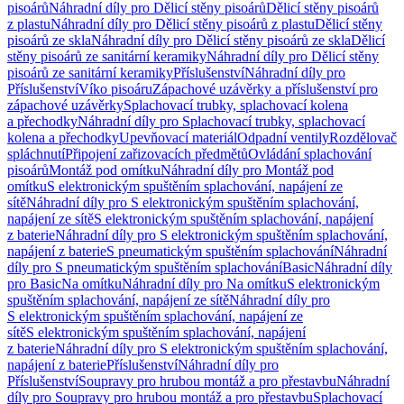
pisoárů
Náhradní díly pro Dělicí stěny pisoárů
Dělicí stěny pisoárů
z plastu
Náhradní díly pro Dělicí stěny pisoárů z plastu
Dělicí stěny
pisoárů ze skla
Náhradní díly pro Dělicí stěny pisoárů ze skla
Dělicí
stěny pisoárů ze sanitární keramiky
Náhradní díly pro Dělicí stěny
pisoárů ze sanitární keramiky
Příslušenství
Náhradní díly pro
Příslušenství
Víko pisoáru
Zápachové uzávěrky a příslušenství pro
zápachové uzávěrky
Splachovací trubky, splachovací kolena
a přechodky
Náhradní díly pro Splachovací trubky, splachovací
kolena a přechodky
Upevňovací materiál
Odpadní ventily
Rozdělovač
spláchnutí
Připojení zařizovacích předmětů
Ovládání splachování
pisoárů
Montáž pod omítku
Náhradní díly pro Montáž pod
omítku
S elektronickým spuštěním splachování, napájení ze
sítě
Náhradní díly pro S elektronickým spuštěním splachování,
napájení ze sítě
S elektronickým spuštěním splachování, napájení
z baterie
Náhradní díly pro S elektronickým spuštěním splachování,
napájení z baterie
S pneumatickým spuštěním splachování
Náhradní
díly pro S pneumatickým spuštěním splachování
Basic
Náhradní díly
pro Basic
Na omítku
Náhradní díly pro Na omítku
S elektronickým
spuštěním splachování, napájení ze sítě
Náhradní díly pro
S elektronickým spuštěním splachování, napájení ze
sítě
S elektronickým spuštěním splachování, napájení
z baterie
Náhradní díly pro S elektronickým spuštěním splachování,
napájení z baterie
Příslušenství
Náhradní díly pro
Příslušenství
Soupravy pro hrubou montáž a pro přestavbu
Náhradní
díly pro Soupravy pro hrubou montáž a pro přestavbu
Splachovací