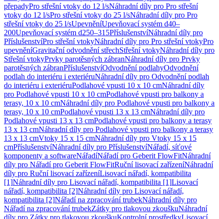
přepady
Pro střešní vtoky do 12 l/s
Náhradní díly pro Pro střešní
vtoky do 12 l/s
Pro střešní vtoky do 25 l/s
Náhradní díly pro Pro
střešní vtoky do 25 l/s
Upevnění
Upevňovací systém d40–
200
Upevňovací systém d250–315
Příslušenství
Náhradní díly pro
Příslušenství
Pro střešní vtoky
Náhradní díly pro Pro střešní vtoky
Pro
upevnění
Gravitační odvodnění střech
Střešní vtoky
Náhradní díly pro
Střešní vtoky
Prvky parotěsných zábran
Náhradní díly pro Prvky
parotěsných zábran
Příslušenství
Odvodnění podlahy
Odvodnění
podlah do interiéru i exteriéru
Náhradní díly pro Odvodnění podlah
do interiéru i exteriéru
Podlahové vpusti 10 x 10 cm
Náhradní díly
pro Podlahové vpusti 10 x 10 cm
Podlahové vpusti pro balkony a
terasy, 10 x 10 cm
Náhradní díly pro Podlahové vpusti pro balkony a
terasy, 10 x 10 cm
Podlahové vpusti 13 x 13 cm
Náhradní díly pro
Podlahové vpusti 13 x 13 cm
Podlahové vpusti pro balkony a terasy
13 x 13 cm
Náhradní díly pro Podlahové vpusti pro balkony a terasy
13 x 13 cm
Vtoky 15 x 15 cm
Náhradní díly pro Vtoky 15 x 15
cm
Příslušenství
Náhradní díly pro Příslušenství
Nářadí, síťové
komponenty a software
Nářadí
Nářadí pro Geberit FlowFit
Náhradní
díly pro Nářadí pro Geberit FlowFit
Ruční lisovací zařízení
Náhradní
díly pro Ruční lisovací zařízení
Lisovací nářadí, kompatibilita
[1]
Náhradní díly pro Lisovací nářadí, kompatibilita [1]
Lisovací
nářadí, kompatibilita [2]
Náhradní díly pro Lisovací nářadí,
kompatibilita [2]
Nářadí na zpracování trubek
Náhradní díly pro
Nářadí na zpracování trubek
Zátky pro tlakovou zkoušku
Náhradní
díly pro Zátky pro tlakovou zkoušku
Kontrolní prostředky
Lisovací