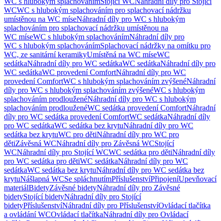
WC s hlubokým splachováním
Stojící WC
Náhradní díly pro Stojící
WC
WC s hlubokým splachováním pro splachovací nádržku
umístěnou na WC míse
Náhradní díly pro WC s hlubokým
splachováním pro splachovací nádržku umístěnou na
WC míse
WC s hlubokým splachováním
Náhradní díly pro
WC s hlubokým splachováním
Splachovací nádržky na omítku pro
WC, ze sanitární keramiky
Umístěná na WC míse
WC
sedátka
Náhradní díly pro WC sedátka
WC sedátka
Náhradní díly pro
WC sedátka
WC provedení Comfort
Náhradní díly pro WC
provedení Comfort
WC s hlubokým splachováním zvýšené
Náhradní
díly pro WC s hlubokým splachováním zvýšené
WC s hlubokým
splachováním prodloužené
Náhradní díly pro WC s hlubokým
splachováním prodloužené
WC sedátka provedení Comfort
Náhradní
díly pro WC sedátka provedení Comfort
WC sedátka
Náhradní díly
pro WC sedátka
WC sedátka bez krytu
Náhradní díly pro WC
sedátka bez krytu
WC pro děti
Náhradní díly pro WC pro
děti
Závěsná WC
Náhradní díly pro Závěsná WC
Stojící
WC
Náhradní díly pro Stojící WC
WC sedátka pro děti
Náhradní díly
pro WC sedátka pro děti
WC sedátka
Náhradní díly pro WC
sedátka
WC sedátka bez krytu
Náhradní díly pro WC sedátka bez
krytu
Nášlapná WC
Se spláchnutím
Příslušenství
Připojení
Upevňovací
materiál
Bidety
Závěsné bidety
Náhradní díly pro Závěsné
bidety
Stojící bidety
Náhradní díly pro Stojící
bidety
Příslušenství
Náhradní díly pro Příslušenství
Ovládací tlačítka
a ovládání WC
Ovládací tlačítka
Náhradní díly pro Ovládací