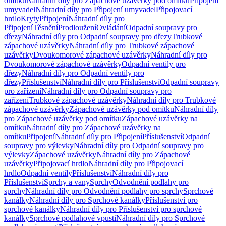
omítku
Náhradní díly pro Zápachové uzávěrky pod omítku
Připojení
umyvadel
Náhradní díly pro Připojení umyvadel
Připojovací
hrdlo
Kryty
Připojení
Náhradní díly pro
Připojení
Těsnění
Prodloužení
Ovládání
Odpadní soupravy pro
dřezy
Náhradní díly pro Odpadní soupravy pro dřezy
Trubkové
zápachové uzávěrky
Náhradní díly pro Trubkové zápachové
uzávěrky
Dvoukomorové zápachové uzávěrky
Náhradní díly pro
Dvoukomorové zápachové uzávěrky
Odpadní ventily pro
dřezy
Náhradní díly pro Odpadní ventily pro
dřezy
Příslušenství
Náhradní díly pro Příslušenství
Odpadní soupravy
pro zařízení
Náhradní díly pro Odpadní soupravy pro
zařízení
Trubkové zápachové uzávěrky
Náhradní díly pro Trubkové
zápachové uzávěrky
Zápachové uzávěrky pod omítku
Náhradní díly
pro Zápachové uzávěrky pod omítku
Zápachové uzávěrky na
omítku
Náhradní díly pro Zápachové uzávěrky na
omítku
Připojení
Náhradní díly pro Připojení
Příslušenství
Odpadní
soupravy pro výlevky
Náhradní díly pro Odpadní soupravy pro
výlevky
Zápachové uzávěrky
Náhradní díly pro Zápachové
uzávěrky
Připojovací hrdlo
Náhradní díly pro Připojovací
hrdlo
Odpadní ventily
Příslušenství
Náhradní díly pro
Příslušenství
Sprchy a vany
Sprchy
Odvodnění podlahy pro
sprchy
Náhradní díly pro Odvodnění podlahy pro sprchy
Sprchové
kanálky
Náhradní díly pro Sprchové kanálky
Příslušenství pro
sprchové kanálky
Náhradní díly pro Příslušenství pro sprchové
kanálky
Sprchové podlahové vpusti
Náhradní díly pro Sprchové