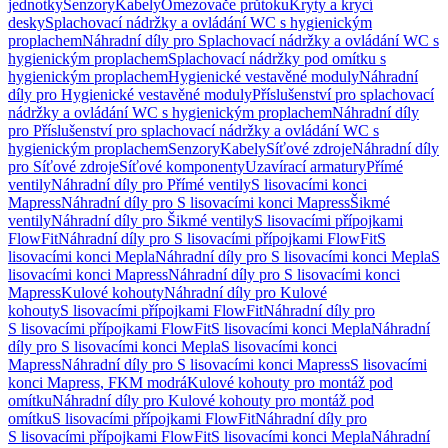
jednotky
Senzory
Kabely
Omezovače průtoku
Kryty a krycí
desky
Splachovací nádržky a ovládání WC s hygienickým
proplachem
Náhradní díly pro Splachovací nádržky a ovládání WC s
hygienickým proplachem
Splachovací nádržky pod omítku s
hygienickým proplachem
Hygienické vestavěné moduly
Náhradní
díly pro Hygienické vestavěné moduly
Příslušenství pro splachovací
nádržky a ovládání WC s hygienickým proplachem
Náhradní díly
pro Příslušenství pro splachovací nádržky a ovládání WC s
hygienickým proplachem
Senzory
Kabely
Síťové zdroje
Náhradní díly
pro Síťové zdroje
Síťové komponenty
Uzavírací armatury
Přímé
ventily
Náhradní díly pro Přímé ventily
S lisovacími konci
Mapress
Náhradní díly pro S lisovacími konci Mapress
Šikmé
ventily
Náhradní díly pro Šikmé ventily
S lisovacími přípojkami
FlowFit
Náhradní díly pro S lisovacími přípojkami FlowFit
S
lisovacími konci Mepla
Náhradní díly pro S lisovacími konci Mepla
S
lisovacími konci Mapress
Náhradní díly pro S lisovacími konci
Mapress
Kulové kohouty
Náhradní díly pro Kulové
kohouty
S lisovacími přípojkami FlowFit
Náhradní díly pro
S lisovacími přípojkami FlowFit
S lisovacími konci Mepla
Náhradní
díly pro S lisovacími konci Mepla
S lisovacími konci
Mapress
Náhradní díly pro S lisovacími konci Mapress
S lisovacími
konci Mapress, FKM modrá
Kulové kohouty pro montáž pod
omítku
Náhradní díly pro Kulové kohouty pro montáž pod
omítku
S lisovacími přípojkami FlowFit
Náhradní díly pro
S lisovacími přípojkami FlowFit
S lisovacími konci Mepla
Náhradní