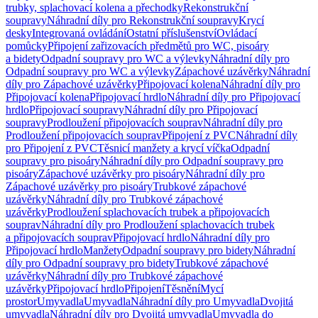
trubky, splachovací kolena a přechodky
Rekonstrukční
soupravy
Náhradní díly pro Rekonstrukční soupravy
Krycí
desky
Integrovaná ovládání
Ostatní příslušenství
Ovládací
pomůcky
Připojení zařizovacích předmětů pro WC, pisoáry
a bidety
Odpadní soupravy pro WC a výlevky
Náhradní díly pro
Odpadní soupravy pro WC a výlevky
Zápachové uzávěrky
Náhradní
díly pro Zápachové uzávěrky
Připojovací kolena
Náhradní díly pro
Připojovací kolena
Připojovací hrdlo
Náhradní díly pro Připojovací
hrdlo
Připojovací soupravy
Náhradní díly pro Připojovací
soupravy
Prodloužení připojovacích souprav
Náhradní díly pro
Prodloužení připojovacích souprav
Připojení z PVC
Náhradní díly
pro Připojení z PVC
Těsnicí manžety a krycí víčka
Odpadní
soupravy pro pisoáry
Náhradní díly pro Odpadní soupravy pro
pisoáry
Zápachové uzávěrky pro pisoáry
Náhradní díly pro
Zápachové uzávěrky pro pisoáry
Trubkové zápachové
uzávěrky
Náhradní díly pro Trubkové zápachové
uzávěrky
Prodloužení splachovacích trubek a připojovacích
souprav
Náhradní díly pro Prodloužení splachovacích trubek
a připojovacích souprav
Připojovací hrdlo
Náhradní díly pro
Připojovací hrdlo
Manžety
Odpadní soupravy pro bidety
Náhradní
díly pro Odpadní soupravy pro bidety
Trubkové zápachové
uzávěrky
Náhradní díly pro Trubkové zápachové
uzávěrky
Připojovací hrdlo
Připojení
Těsnění
Mycí
prostor
Umyvadla
Umyvadla
Náhradní díly pro Umyvadla
Dvojitá
umyvadla
Náhradní díly pro Dvojitá umyvadla
Umyvadla do