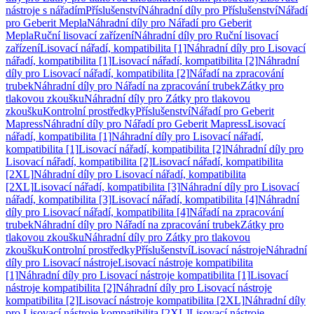
nástroje s nářadím
Příslušenství
Náhradní díly pro Příslušenství
Nářadí
pro Geberit Mepla
Náhradní díly pro Nářadí pro Geberit
Mepla
Ruční lisovací zařízení
Náhradní díly pro Ruční lisovací
zařízení
Lisovací nářadí, kompatibilita [1]
Náhradní díly pro Lisovací
nářadí, kompatibilita [1]
Lisovací nářadí, kompatibilita [2]
Náhradní
díly pro Lisovací nářadí, kompatibilita [2]
Nářadí na zpracování
trubek
Náhradní díly pro Nářadí na zpracování trubek
Zátky pro
tlakovou zkoušku
Náhradní díly pro Zátky pro tlakovou
zkoušku
Kontrolní prostředky
Příslušenství
Nářadí pro Geberit
Mapress
Náhradní díly pro Nářadí pro Geberit Mapress
Lisovací
nářadí, kompatibilita [1]
Náhradní díly pro Lisovací nářadí,
kompatibilita [1]
Lisovací nářadí, kompatibilita [2]
Náhradní díly pro
Lisovací nářadí, kompatibilita [2]
Lisovací nářadí, kompatibilita
[2XL]
Náhradní díly pro Lisovací nářadí, kompatibilita
[2XL]
Lisovací nářadí, kompatibilita [3]
Náhradní díly pro Lisovací
nářadí, kompatibilita [3]
Lisovací nářadí, kompatibilita [4]
Náhradní
díly pro Lisovací nářadí, kompatibilita [4]
Nářadí na zpracování
trubek
Náhradní díly pro Nářadí na zpracování trubek
Zátky pro
tlakovou zkoušku
Náhradní díly pro Zátky pro tlakovou
zkoušku
Kontrolní prostředky
Příslušenství
Lisovací nástroje
Náhradní
díly pro Lisovací nástroje
Lisovací nástroje kompatibilita
[1]
Náhradní díly pro Lisovací nástroje kompatibilita [1]
Lisovací
nástroje kompatibilita [2]
Náhradní díly pro Lisovací nástroje
kompatibilita [2]
Lisovací nástroje kompatibilita [2XL]
Náhradní díly
pro Lisovací nástroje kompatibilita [2XL]
Lisovací nástroje,