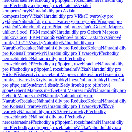
nerozebíratelné
Přechodky a připojení, rozebíratelné
Náhradní díly
pro Přechodky a připojení, rozebíratelné
Axiální
kompenzátory
Náhradní díly pro Axiální
kompenzátory
Víčka
Náhradní díly pro Víčka
T tvarovky pro
vytápění
Náhradní díly pro T tvarovky pro vytápění
Připojení pro
vytápění
Náhradní díly pro Připojení pro vytápění
Geberit Mapress
uhlíková ocel, FKM modrá
Náhradní díly pro Geberit Mapress
uhlíková ocel, FKM modrá
Systémové trubky 1.0034
Systémové
trubky 1.0215
Vsuvky
Nátrubky
Náhradní díly pro
Nátrubky
Redukce
Náhradní díly pro Redukce
Kolena
Náhradní díly
pro Kolena
T tvarovky
Náhradní díly pro T tvarovky
Přechodky
nerozebíratelné
Náhradní díly pro Přechodky
nerozebíratelné
Přechodky a připojení, rozebíratelné
Náhradní díly
pro Přechodky a připojení, rozebíratelné
Víčka
Náhradní díly pro
Víčka
Příslušenství pro Geberit Mapress uhlíková ocel
Těsnění pro
trubky a tvarovky
Kryty pro trubky
Upevnění pro trubky
Upevnění
pro připojení
Systémová těsnění
Sady šroubů pro přírubové
spoje
Geberit Mapress měď
Geberit Mapress měď
Náhradní díly pro
Geberit Mapress měď
Nátrubky
Náhradní díly pro
Nátrubky
Redukce
Náhradní díly pro Redukce
Kolena
Náhradní díly
pro Kolena
T tvarovky
Náhradní díly pro T tvarovky
Křížové
tvarovky
Náhradní díly pro Křížové tvarovky
Přechodky
nerozebíratelné
Náhradní díly pro Přechodky
nerozebíratelné
Přechodky a připojení, rozebíratelné
Náhradní díly
pro Přechodky a připojení, rozebíratelné
Víčka
Náhradní díly pro