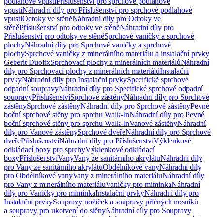
podlahové vpusti
Příslušenství pro sprchové podlahové
vpusti
Náhradní díly pro Příslušenství pro sprchové podlahové
vpusti
Odtoky ve stěně
Náhradní díly pro Odtoky ve
stěně
Příslušenství pro odtoky ve stěně
Náhradní díly pro
Příslušenství pro odtoky ve stěně
Sprchové vaničky a sprchové
plochy
Náhradní díly pro Sprchové vaničky a sprchové
plochy
Sprchové vaničky z minerálního materiálu a instalační prvky
Geberit Duofix
Sprchovací plochy z minerálních materiálů
Náhradní
díly pro Sprchovací plochy z minerálních materiálů
Instalační
prvky
Náhradní díly pro Instalační prvky
Specifické sprchové
odpadní soupravy
Náhradní díly pro Specifické sprchové odpadní
soupravy
Příslušenství
Sprchové zástěny
Náhradní díly pro Sprchové
zástěny
Sprchové zástěny
Náhradní díly pro Sprchové zástěny
Pevné
boční sprchové stěny pro sprchu Walk-In
Náhradní díly pro Pevné
boční sprchové stěny pro sprchu Walk-In
Vanové zástěny
Náhradní
díly pro Vanové zástěny
Sprchové dveře
Náhradní díly pro Sprchové
dveře
Příslušenství
Náhradní díly pro Příslušenství
Výklenkové
odkládací boxy pro sprchy
Výklenkové odkládací
boxy
Příslušenství
Vany
Vany ze sanitárního akrylátu
Náhradní díly
pro Vany ze sanitárního akrylátu
Obdélníkové vany
Náhradní díly
pro Obdélníkové vany
Vany z minerálního materiálu
Náhradní díly
pro Vany z minerálního materiálu
Vaničky pro miminka
Náhradní
díly pro Vaničky pro miminka
Instalační prvky
Náhradní díly pro
Instalační prvky
Soupravy nožiček a soupravy příčných nosníků
a soupravy pro ukotvení do stěny
Náhradní díly pro Soupravy