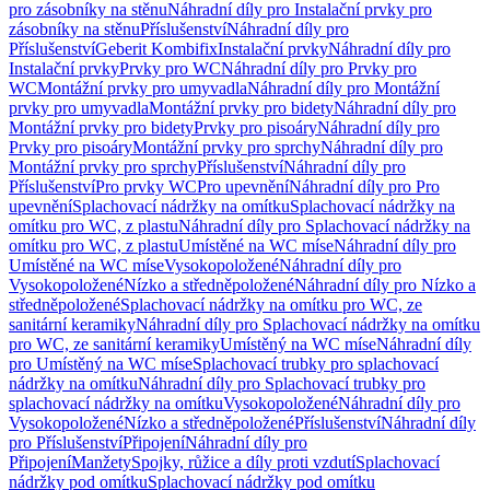
pro zásobníky na stěnu
Náhradní díly pro Instalační prvky pro
zásobníky na stěnu
Příslušenství
Náhradní díly pro
Příslušenství
Geberit Kombifix
Instalační prvky
Náhradní díly pro
Instalační prvky
Prvky pro WC
Náhradní díly pro Prvky pro
WC
Montážní prvky pro umyvadla
Náhradní díly pro Montážní
prvky pro umyvadla
Montážní prvky pro bidety
Náhradní díly pro
Montážní prvky pro bidety
Prvky pro pisoáry
Náhradní díly pro
Prvky pro pisoáry
Montážní prvky pro sprchy
Náhradní díly pro
Montážní prvky pro sprchy
Příslušenství
Náhradní díly pro
Příslušenství
Pro prvky WC
Pro upevnění
Náhradní díly pro Pro
upevnění
Splachovací nádržky na omítku
Splachovací nádržky na
omítku pro WC, z plastu
Náhradní díly pro Splachovací nádržky na
omítku pro WC, z plastu
Umístěné na WC míse
Náhradní díly pro
Umístěné na WC míse
Vysokopoložené
Náhradní díly pro
Vysokopoložené
Nízko a středněpoložené
Náhradní díly pro Nízko a
středněpoložené
Splachovací nádržky na omítku pro WC, ze
sanitární keramiky
Náhradní díly pro Splachovací nádržky na omítku
pro WC, ze sanitární keramiky
Umístěný na WC míse
Náhradní díly
pro Umístěný na WC míse
Splachovací trubky pro splachovací
nádržky na omítku
Náhradní díly pro Splachovací trubky pro
splachovací nádržky na omítku
Vysokopoložené
Náhradní díly pro
Vysokopoložené
Nízko a středněpoložené
Příslušenství
Náhradní díly
pro Příslušenství
Připojení
Náhradní díly pro
Připojení
Manžety
Spojky, růžice a díly proti vzdutí
Splachovací
nádržky pod omítku
Splachovací nádržky pod omítku