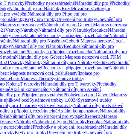
ro T tvarovky
Přechodky nerozebíratelné
Náhradní díly pro Přechodky
ěnky
Náhradní díly pro Nástěnky
Rozdělovač se závitovým
ní pro vytápění
Náhradní díly pro Připojení pro
 pro nástěnky
Kryty pro trubky
Upevnění pro trubky
Upevnění pro
 Mapress nerezová ocel
Náhradní díly pro Geberit Mapress nerezová
521
Vsuvky
Nátrubky
Náhradní díly pro Nátrubky
Redukce
Náhradní
hodky nerozebíratelné
Přechodky a připojení, rozebíratelné
Náhradní
stěnky
Náhradní díly pro Nástěnky
Geberit Mapress nerezová ocel,
rubky
Náhradní díly pro Nátrubky
Redukce
Náhradní díly pro
rozebíratelné
Přechodky a připojení, rozebíratelné
Náhradní díly pro
KM modrá
Náhradní díly pro Geberit Mapress nerezová ocel, FKM
.4521
Vsuvky
Nátrubky
Náhradní díly pro Nátrubky
Redukce
Náhradní
hodky nerozebíratelné
Přechodky a připojení, rozebíratelné
Náhradní
berit Mapress nerezová ocel, příslušenství
Izolace pro
ění
Geberit Mapress Therm
Systémové trubky
pro Kolena
T tvarovky
Náhradní díly pro T tvarovky
Přechodky
atelné
Axiální kompenzátory
Náhradní díly pro Axiální
ní díly pro Připojení pro vytápění
Příslušenství pro Geberit Mapress
s uhlíková ocel
Systémové trubky 1.0034
Systémové trubky
í díly pro T tvarovky
Křížové tvarovky
Náhradní díly pro Křížové
odky a připojení, rozebíratelné
Axiální kompenzátory
Náhradní díly
ápění
Náhradní díly pro Připojení pro vytápění
Geberit Mapress
5
Vsuvky
Nátrubky
Náhradní díly pro Nátrubky
Redukce
Náhradní díly
y nerozebíratelné
Přechodky a připojení, rozebíratelné
Náhradní díly
tvarovky
Kryty pro trubky
Upevnění pro trubky
Upevnění pro