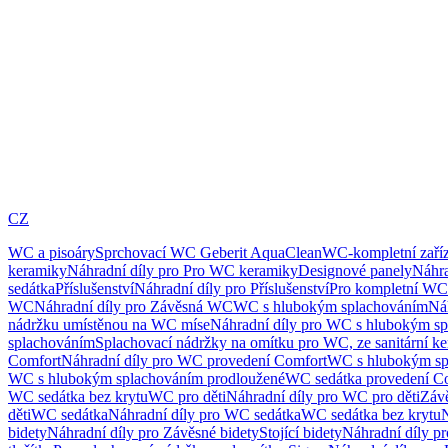
CZ
WC a pisoáry
Sprchovací WC Geberit AquaClean
WC-kompletní zaříz
keramiky
Náhradní díly pro Pro WC keramiky
Designové panely
Náhra
sedátka
Příslušenství
Náhradní díly pro Příslušenství
Pro kompletní WC
WC
Náhradní díly pro Závěsná WC
WC s hlubokým splachováním
Ná
nádržku umístěnou na WC míse
Náhradní díly pro WC s hlubokým sp
splachováním
Splachovací nádržky na omítku pro WC, ze sanitární k
Comfort
Náhradní díly pro WC provedení Comfort
WC s hlubokým sp
WC s hlubokým splachováním prodloužené
WC sedátka provedení C
WC sedátka bez krytu
WC pro děti
Náhradní díly pro WC pro děti
Záv
děti
WC sedátka
Náhradní díly pro WC sedátka
WC sedátka bez krytu
N
bidety
Náhradní díly pro Závěsné bidety
Stojící bidety
Náhradní díly pro