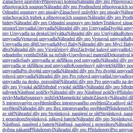
Zápachové uzávěrky
Připojovací kolena
Náhradní díly pro Připojovací
připojovacích souprav
Náhradní díly pro Prodloužení připojovacích s
Odpadní soupravy pro pisoáry
Zápachové uzávěrky pro pisoáry
Náhrad
splachovacích trubek a připojovacích souprav
Náhradní díly pro Prodl
bidety
Náhradní díly pro Odpadní soupravy pro bidety
Trubkové zápa
prostor
Umyvadla
Umyvadla
Náhradní díly pro Umyvadla
Dvojitá umy
pro Umyvadla na desku
Umývátka
Náhradní díly pro Umývátka
Rohov
umyvadla
Vestavná umyvadla
Náhradní díly pro Vestavná umyvadla
Ro
Umyvadla pro děti
Umyvadla
Mycí žlaby
Náhradní díly pro Mycí žlab
dřez
Náhradní díly pro Víceúčelový dřez
Záchytné kalové umyvadlo
U
odpadního ventilu
Držák na ručníky
Upevňovací materiál
Dekorativní 
umyvadlo
Sady umyvadla se skříňkou pod umyvadlo
Náhradní díly p
umyvadla se skříňkou pod umyvadlo
Koupelnový nábytek
Skříňky po
umyvadla
Pro dvojitá umyvadla
Náhradní díly pro Pro dvojitá umyvad
rohová umyvadla
Náhradní díly pro Pro rohová umyvadla
Umyvadlové
umyvadlo na desku, pravoúhlé
Náhradní díly pro Pro umyvadlo na de
díly pro Vysoká skříň
Středně vysoké skříňky
Náhradní díly pro Střed
nábytek
Nástěnné poličky
Náhradní díly pro Nástěnné poličky
Přísluše
prvky
Madla
Soupravy nožiček
Magnetické tabule
Zásuvky
Náhradní dí
S integrovaným osvětlením
Bez integrovaného osvětlení
Zrcadlové skř
osvětlení
Náhradní díly pro Bez integrovaného osvětlení
Příslušenství
S
ze sítě
Náhradní díly pro Stojánková, napájení ze sítě
Stojánková, napáj
z generátoru
Stojánková, páková baterie
Náhradní díly pro Stojánková,
Nástěnná, napájení z baterie
Nástěnná, napájení z generátoru
Náhradní 
dvěma pákami
Příslušenství
Náhradní díly pro Příslušenství
Pro umyvad