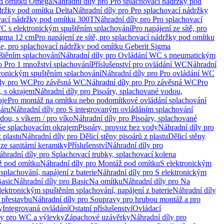
od omítku Omega
Náhradní díly pro Pro splachovací nádržky pod
držky pod omítku Delta
Náhradní díly pro Pro splachovací nádržky
vací nádržky pod omítku 300T
Náhradní díly pro Pro splachovací
C s elektronickým spuštěním splachování
Pro napájení ze sítě, pro
Sigma 12 cm
Pro napájení ze sítě, pro splachovací nádržky pod omítku
rie, pro splachovací nádržky pod omítku Geberit Sigma
těním splachování
Náhradní díly pro Ovládání WC s pneumatickým
o Pro 1 množství splachování
Příslušenství pro ovládání WC
Náhradní
ronickým spuštěním splachování
Náhradní díly pro Pro ovládání WC
uly pro WC
Pro závěsná WC
Náhradní díly pro Pro závěsná WC
Pro
, s okrajem
Náhradní díly pro Pisoáry, splachované vodou,
aje
Pro montáž na omítku nebo podomítkové ovládání splachování
oáru
Náhradní díly pro S integrovaným ovládáním splachování
dou, s víkem / pro víko
Náhradní díly pro Pisoáry, splachované
 Se splachovacím okrajem
Pisoáry, provoz bez vody
Náhradní díly pro
z plastu
Náhradní díly pro Dělicí stěny pisoárů z plastu
Dělicí stěny
 ze sanitární keramiky
Příslušenství
Náhradní díly pro
áhradní díly pro Splachovací trubky, splachovací kolena
 pod omítku
Náhradní díly pro Montáž pod omítku
S elektronickým
splachování, napájení z baterie
Náhradní díly pro S elektronickým
asic
Náhradní díly pro Basic
Na omítku
Náhradní díly pro Na
lektronickým spuštěním splachování, napájení z baterie
Náhradní díly
 přestavbu
Náhradní díly pro Soupravy pro hrubou montáž a pro
y
Integrovaná ovládání
Ostatní příslušenství
Ovládací
vy pro WC a výlevky
Zápachové uzávěrky
Náhradní díly pro