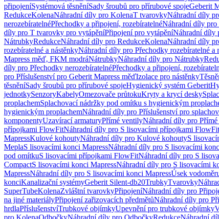
připojení
Systémová těsnění
Sady šroubů pro přírubové spoje
Geberit 
Redukce
Kolena
Náhradní díly pro Kolena
T tvarovky
Náhradní díly p
nerozebíratelné
Přechodky a připojení, rozebíratelné
Náhradní díly pro 
díly pro T tvarovky pro vytápění
Připojení pro vytápění
Náhradní díly 
Nátrubky
Redukce
Náhradní díly pro Redukce
Kolena
Náhradní díly p
rozebíratelné a nástěnky
Náhradní díly pro Přechodky rozebíratelné a 
Mapress měď, FKM modrá
Nátrubky
Náhradní díly pro Nátrubky
Red
díly pro Přechodky nerozebíratelné
Přechodky a připojení, rozebíratel
pro Příslušenství pro Geberit Mapress měď
Izolace pro nástěnky
Těsněn
těsnění
Sady šroubů pro přírubové spoje
Hygienický systém Geberit
Hy
jednotky
Senzory
Kabely
Omezovače průtoku
Kryty a krycí desky
Spla
proplachem
Splachovací nádržky pod omítku s hygienickým proplac
hygienickým proplachem
Náhradní díly pro Příslušenství pro splach
komponenty
Uzavírací armatury
Přímé ventily
Náhradní díly pro Přímé 
přípojkami FlowFit
Náhradní díly pro S lisovacími přípojkami FlowFi
Mapress
Kulové kohouty
Náhradní díly pro Kulové kohouty
S lisovac
Mepla
S lisovacími konci Mapress
Náhradní díly pro S lisovacími kon
pod omítku
S lisovacími přípojkami FlowFit
Náhradní díly pro S lisov
Compact
S lisovacími konci Mapress
Náhradní díly pro S lisovacími 
Mapress
Náhradní díly pro S lisovacími konci Mapress
Úsek vodoměru
konci
Kanalizační systémy
Geberit Silent-db20
Trubky
Tvarovky
Náhrad
SuperTube
Kolena
Zvláštní tvarovky
Připojení
Náhradní díly pro Připoj
na jiné materiály
Připojení zařizovacích předmětů
Náhradní díly pro Př
hrdla
Příslušenství
Trubkové objímky
Upevnění pro trubkové objímky
V
pro Kolena
Odbočky
Náhradní díly pro Odbočky
Redukce
Náhradní dí