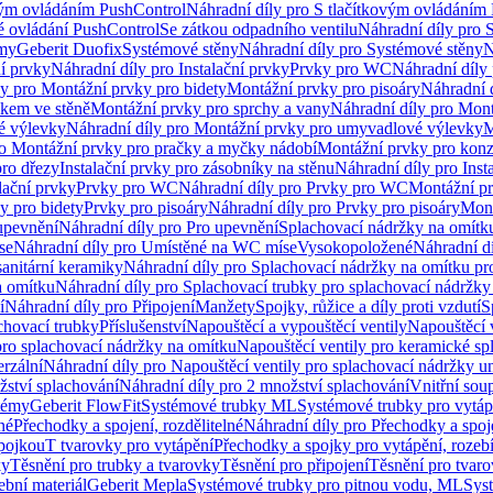
vým ovládáním PushControl
Náhradní díly pro S tlačítkovým ovládáním
vé ovládání PushControl
Se zátkou odpadního ventilu
Náhradní díly pro 
émy
Geberit Duofix
Systémové stěny
Náhradní díly pro Systémové stěny
N
ní prvky
Náhradní díly pro Instalační prvky
Prvky pro WC
Náhradní díly
ly pro Montážní prvky pro bidety
Montážní prvky pro pisoáry
Náhradní 
okem ve stěně
Montážní prvky pro sprchy a vany
Náhradní díly pro Mont
é výlevky
Náhradní díly pro Montážní prvky pro umyvadlové výlevky
M
ro Montážní prvky pro pračky a myčky nádobí
Montážní prvky pro konz
pro dřezy
Instalační prvky pro zásobníky na stěnu
Náhradní díly pro Inst
lační prvky
Prvky pro WC
Náhradní díly pro Prvky pro WC
Montážní p
y pro bidety
Prvky pro pisoáry
Náhradní díly pro Prvky pro pisoáry
Mont
upevnění
Náhradní díly pro Pro upevnění
Splachovací nádržky na omítk
se
Náhradní díly pro Umístěné na WC míse
Vysokopoložené
Náhradní d
anitární keramiky
Náhradní díly pro Splachovací nádržky na omítku pr
a omítku
Náhradní díly pro Splachovací trubky pro splachovací nádržky
í
Náhradní díly pro Připojení
Manžety
Spojky, růžice a díly proti vzdutí
S
chovací trubky
Příslušenství
Napouštěcí a vypouštěcí ventily
Napouštěcí 
pro splachovací nádržky na omítku
Napouštěcí ventily pro keramické sp
erzální
Náhradní díly pro Napouštěcí ventily pro splachovací nádržky un
žství splachování
Náhradní díly pro 2 množství splachování
Vnitřní sou
témy
Geberit FlowFit
Systémové trubky ML
Systémové trubky pro vytá
né
Přechodky a spojení, rozdělitelné
Náhradní díly pro Přechodky a spoje
ípojkou
T tvarovky pro vytápění
Přechodky a spojky pro vytápění, rozebí
ky
Těsnění pro trubky a tvarovky
Těsnění pro připojení
Těsnění pro tvar
ební materiál
Geberit Mepla
Systémové trubky pro pitnou vodu, ML
Sys