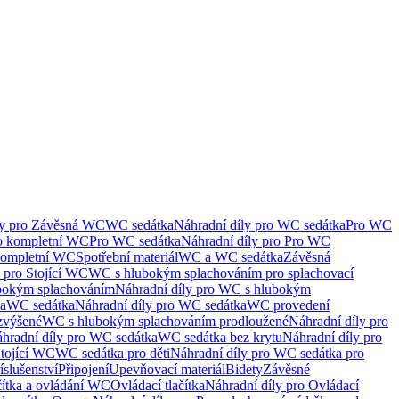
ly pro Závěsná WC
WC sedátka
Náhradní díly pro WC sedátka
Pro WC
ro kompletní WC
Pro WC sedátka
Náhradní díly pro Pro WC
kompletní WC
Spotřební materiál
WC a WC sedátka
Závěsná
 pro Stojící WC
WC s hlubokým splachováním pro splachovací
bokým splachováním
Náhradní díly pro WC s hlubokým
ka
WC sedátka
Náhradní díly pro WC sedátka
WC provedení
zvýšené
WC s hlubokým splachováním prodloužené
Náhradní díly pro
hradní díly pro WC sedátka
WC sedátka bez krytu
Náhradní díly pro
Stojící WC
WC sedátka pro děti
Náhradní díly pro WC sedátka pro
íslušenství
Připojení
Upevňovací materiál
Bidety
Závěsné
čítka a ovládání WC
Ovládací tlačítka
Náhradní díly pro Ovládací