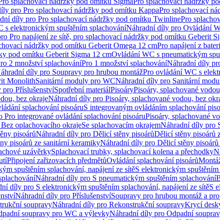
 Pro splachovací nádržky pod omítku Sigma
Pro splachovací nádržky p
íly pro Pro splachovací nádržky pod omítku Kappa
Pro splachovací ná
dní díly pro Pro splachovací nádržky pod omítku Twinline
Pro splacho
 s elektronickým spuštěním splachování
Náhradní díly pro Ovládání W
pro Pro napájení ze sítě, pro splachovací nádržky pod omítku Geberit 
plachovací nádržky pod omítku Geberit Omega 12 cm
Pro napájení z bate
ržky pod omítku Geberit Sigma 12 cm
Ovládání WC s pneumatickým spuš
Pro 2 množství splachování
Pro 1 množství splachování
Náhradní díly pr
áhradní díly pro Soupravy pro hrubou montáž
Pro ovládání WC s elekt
it Monolith
Sanitární moduly pro WC
Náhradní díly pro Sanitární mod
 pro Příslušenství
Spotřební materiál
Pisoáry
Pisoáry, splachované vodou
dou, bez okraje
Náhradní díly pro Pisoáry, splachované vodou, bez okr
ládání splachování pisoáru
S integrovaným ovládáním splachování pis
o Pro integrované ovládání splachování pisoáru
Pisoáry, splachované vo
 Bez oplachovacího okraje
Se splachovacím okrajem
Náhradní díly pro
těny pisoárů
Náhradní díly pro Dělicí stěny pisoárů
Dělicí stěny pisoárů 
ěny pisoárů ze sanitární keramiky
Náhradní díly pro Dělicí stěny pisoárů
pachové uzávěrky
Splachovací trubky, splachovací kolena a přechodky
N
utí
Připojení zařizovacích předmětů
Ovládání splachování pisoárů
Montáž
kým spuštěním splachování, napájení ze sítě
S elektronickým spuštěním 
splachování
Náhradní díly pro S pneumatickým spuštěním splachování
B
ní díly pro S elektronickým spuštěním splachování, napájení ze sítě
S e
enství
Náhradní díly pro Příslušenství
Soupravy pro hrubou montáž a pro
trukční soupravy
Náhradní díly pro Rekonstrukční soupravy
Krycí desk
padní soupravy pro WC a výlevky
Náhradní díly pro Odpadní soupra