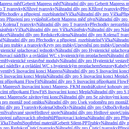
Mapress měď
Geberit Mapress měď
Náhradní díly pro Geberit Mapress 
ro T tvarovky
Křížové tvarovky
Náhradní díly pro Křížové tvarovky
Přec
Přechodky a připojení, rozebíratelné
Víčka
Náhradní díly pro Víčka
Přip
pro Připojení pro vytápění
Geberit Mapress měď plyn
Náhradní díly pro
ro Kolena
T tvarovky
Náhradní díly pro T tvarovky
Přechodky nerozebíra
nástěnky
Víčka
Náhradní díly pro Víčka
Nástěnky
Náhradní díly pro Nás
ukce
Náhradní díly pro Redukce
Kolena
Náhradní díly pro Kolena
T tvar
né
Náhradní díly pro Přechodky a připojení, rozebíratelné
Víčka
Náhradní
í pro trubky a tvarovky
Kryty pro trubky
Upevnění pro trubky
Upevnění
gienické splachovací jednotky
Náhradní díly pro Hygienické splachova
chovací nádržky a ovládání WC s hygienickým proplachem
Náhradní dí
hem
Hygienické vestavěné moduly
Náhradní díly pro Hygienické vestav
ovací nádržky a ovládání WC s hygienickým proplachem
Senzory
Kabely
ventily
S lisovacími konci Mapress
Náhradní díly pro S lisovacími konc
t
S lisovacími konci Mepla
Náhradní díly pro S lisovacími konci Mepla
S
ími přípojkami FlowFit
Náhradní díly pro S lisovacími přípojkami FlowF
ci Mapress
S lisovacími konci Mapress, FKM modrá
Kulové kohouty pr
acími přípojkami FlowFit
S lisovacími konci Mepla
Náhradní díly pro S 
konci Mapress
Se závitovými konci
Náhradní díly pro Se závitovými konc
 pro montáž pod omítku
Náhradní díly pro Úsek vodoměru pro montáž
ní díly pro Tvarovky
Kolena
Odbočky
Náhradní díly pro Odbočky
Redu
ení
Svařované spoje
Hrdlové spoje
Náhradní díly pro Hrdlové spoje
Upín
ipojení zařizovacích předmětů
Připojovací kolena
Náhradní díly pro Přip
íčka
Těsnění
Spotřební materiál
Geberit Silent-PP
Trubky
Náhradní díly 
ly pro Redukce
Čisticí tvarovky
Náhradní díly pro Čisticí tvarovky
Připoj