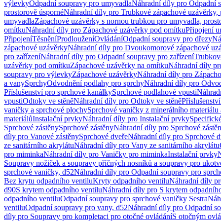
výlevky
Odpadní soupravy pro umyvadla
Náhradní díly pro Odpadní 
prostorově úsporné
Náhradní díly pro Trubkové zápachové uzávěrky, 
umyvadla
Zápachové uzávěrky s nornou trubkou pro umyvadla, prost
omítku
Náhradní díly pro Zápachové uzávěrky pod omítku
Připojení 
Připojení
Těsnění
Prodloužení
Ovládání
Odpadní soupravy pro dřezy
Ná
zápachové uzávěrky
Náhradní díly pro Dvoukomorové zápachové uz
pro zařízení
Náhradní díly pro Odpadní soupravy pro zařízení
Trubkov
uzávěrky pod omítku
Zápachové uzávěrky na omítku
Náhradní díly p
soupravy pro výlevky
Zápachové uzávěrky
Náhradní díly pro Zápach
a vany
Sprchy
Odvodnění podlahy pro sprchy
Náhradní díly pro Odvo
Příslušenství pro sprchové kanálky
Sprchové podlahové vpusti
Náhradn
vpusti
Odtoky ve stěně
Náhradní díly pro Odtoky ve stěně
Příslušenstv
vaničky a sprchové plochy
Sprchové vaničky z minerálního materiálu 
materiálů
Instalační prvky
Náhradní díly pro Instalační prvky
Specifick
Sprchové zástěny
Sprchové zástěny
Náhradní díly pro Sprchové zástě
díly pro Vanové zástěny
Sprchové dveře
Náhradní díly pro Sprchové d
ze sanitárního akrylátu
Náhradní díly pro Vany ze sanitárního akrylátu
pro miminka
Náhradní díly pro Vaničky pro miminka
Instalační prvky
N
Soupravy nožiček a soupravy příčných nosníků a soupravy pro ukotv
sprchové vaničky, d52
Náhradní díly pro Odpadní soupravy pro sprch
Bez krytu odpadního ventilu
Kryty odpadního ventilu
Náhradní díly p
d90
S krytem odpadního ventilu
Náhradní díly pro S krytem odpadního
odpadního ventilu
Odpadní soupravy pro sprchové vaničky Sestra
Náhr
ventilu
Odpadní soupravy pro vany, d52
Náhradní díly pro Odpadní so
díly pro Soupravy pro kompletaci pro otočné ovládání
S otočným ovl