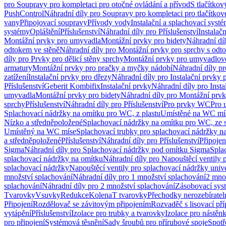
pro Soupravy pro kompletaci pro otočné ovládání a přívod
S tlačítko
PushControl
Náhradní díly pro Soupravy pro kompletaci pro tlačítko
vany
Připojovací soupravy
Přívody vody
Instalační a splachovací syst
systémy
Opláštění
Příslušenství
Náhradní díly pro Příslušenství
Instalač
Montážní prvky pro umyvadla
Montážní prvky pro bidety
Náhradní dí
odtokem ve stěně
Náhradní díly pro Montážní prvky pro sprchy s odt
díly pro Prvky pro dělicí stěny sprchy
Montážní prvky pro umyvadlov
armatury
Montážní prvky pro pračky a myčky nádobí
Náhradní díly p
zatížení
Instalační prvky pro dřezy
Náhradní díly pro Instalační prvky 
Příslušenství
Geberit Kombifix
Instalační prvky
Náhradní díly pro Insta
umyvadla
Montážní prvky pro bidety
Náhradní díly pro Montážní prvk
sprchy
Příslušenství
Náhradní díly pro Příslušenství
Pro prvky WC
Pro 
Splachovací nádržky na omítku pro WC, z plastu
Umístěné na WC mí
Nízko a středněpoložené
Splachovací nádržky na omítku pro WC, ze s
Umístěný na WC míse
Splachovací trubky pro splachovací nádržky n
a středněpoložené
Příslušenství
Náhradní díly pro Příslušenství
Připojen
Sigma
Náhradní díly pro Splachovací nádržky pod omítku Sigma
Spla
splachovací nádržky na omítku
Náhradní díly pro Napouštěcí ventily 
splachovací nádržky
Napouštěcí ventily pro splachovací nádržky univ
množství splachování
Náhradní díly pro 1 množství splachování
2 mno
splachování
Náhradní díly pro 2 množství splachování
Zásobovací sys
Tvarovky
Vsuvky
Redukce
Kolena
T tvarovky
Přechodky nerozebíratel
Připojení
Rozdělovač se závitovým připojením
Rozvaděč s lisovací př
vytápění
Příslušenství
Izolace pro trubky a tvarovky
Izolace pro nástěn
pro připojení
Systémová těsnění
Sady šroubů pro přírubové spoje
Spotř