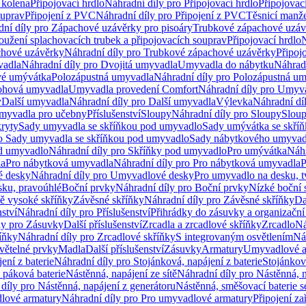
 kolena
Připojovací hrdlo
Náhradní díly pro Připojovací hrdlo
Připojovac
ouprav
Připojení z PVC
Náhradní díly pro Připojení z PVC
Těsnicí manže
ní díly pro Zápachové uzávěrky pro pisoáry
Trubkové zápachové uzáv
oužení splachovacích trubek a připojovacích souprav
Připojovací hrdlo
N
chové uzávěrky
Náhradní díly pro Trubkové zápachové uzávěrky
Připoj
vadla
Náhradní díly pro Dvojitá umyvadla
Umyvadla do nábytku
Náhrad
é umývátka
Polozápustná umyvadla
Náhradní díly pro Polozápustná u
hová umyvadla
Umyvadla provedení Comfort
Náhradní díly pro Umyv
y
Další umyvadla
Náhradní díly pro Další umyvadla
Výlevka
Náhradní dí
myvadla pro učebny
Příslušenství
Sloupy
Náhradní díly pro Sloupy
Slou
kryty
Sady umyvadla se skříňkou pod umyvadlo
Sady umývátka se skří
ro Sady umyvadla se skříňkou pod umyvadlo
Sady nábytkového umyvadl
d umyvadlo
Náhradní díly pro Skříňky pod umyvadlo
Pro umývátka
Náhr
la
Pro nábytková umyvadla
Náhradní díly pro Pro nábytková umyvadla
P
 desky
Náhradní díly pro Umyvadlové desky
Pro umyvadlo na desku, t
sku, pravoúhlé
Boční prvky
Náhradní díly pro Boční prvky
Nízké boční 
ně vysoké skříňky
Závěsné skříňky
Náhradní díly pro Závěsné skříňky
Da
nství
Náhradní díly pro Příslušenství
Přihrádky do zásuvky a organizačn
ly pro Zásuvky
Další příslušenství
Zrcadla a zrcadlové skříňky
Zrcadlo
Ná
íňky
Náhradní díly pro Zrcadlové skříňky
S integrovaným osvětlením
Ná
větelné prvky
Madla
Další příslušenství
Zásuvky
Armatury
Umyvadlové a
ení z baterie
Náhradní díly pro Stojánková, napájení z baterie
Stojánkov
 páková baterie
Nástěnná, napájení ze sítě
Náhradní díly pro Nástěnná, n
díly pro Nástěnná, napájení z generátoru
Nástěnná, směšovací baterie 
lové armatury
Náhradní díly pro Pro umyvadlové armatury
Připojení za