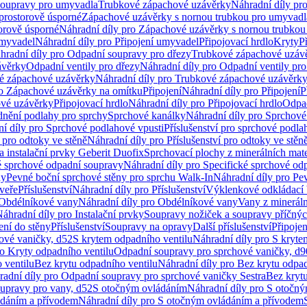
soupravy pro umyvadla
Trubkové zápachové uzávěrky
Náhradní díly pr
prostorově úsporné
Zápachové uzávěrky s nornou trubkou pro umyvadl
orově úsporné
Náhradní díly pro Zápachové uzávěrky s nornou trubkou
umyvadel
Náhradní díly pro Připojení umyvadel
Připojovací hrdlo
Kryty
P
hradní díly pro Odpadní soupravy pro dřezy
Trubkové zápachové uzáv
ávěrky
Odpadní ventily pro dřezy
Náhradní díly pro Odpadní ventily pro
é zápachové uzávěrky
Náhradní díly pro Trubkové zápachové uzávěrk
ro Zápachové uzávěrky na omítku
Připojení
Náhradní díly pro Připojení
P
ové uzávěrky
Připojovací hrdlo
Náhradní díly pro Připojovací hrdlo
Odpad
dnění podlahy pro sprchy
Sprchové kanálky
Náhradní díly pro Sprchové
í díly pro Sprchové podlahové vpusti
Příslušenství pro sprchové podla
í pro odtoky ve stěně
Náhradní díly pro Příslušenství pro odtoky ve stěn
a instalační prvky Geberit Duofix
Sprchovací plochy z minerálních mate
é sprchové odpadní soupravy
Náhradní díly pro Specifické sprchové od
ny
Pevné boční sprchové stěny pro sprchu Walk-In
Náhradní díly pro Pe
veře
Příslušenství
Náhradní díly pro Příslušenství
Výklenkové odkládací 
Obdélníkové vany
Náhradní díly pro Obdélníkové vany
Vany z mineráln
áhradní díly pro Instalační prvky
Soupravy nožiček a soupravy příčnýc
ení do stěny
Příslušenství
Soupravy na opravy
Další příslušenství
Připoje
ové vaničky, d52
S krytem odpadního ventilu
Náhradní díly pro S kryte
ro Kryty odpadního ventilu
Odpadní soupravy pro sprchové vaničky, d9
 ventilu
Bez krytu odpadního ventilu
Náhradní díly pro Bez krytu odpad
adní díly pro Odpadní soupravy pro sprchové vaničky Sestra
Bez krytu
upravy pro vany, d52
S otočným ovládáním
Náhradní díly pro S otočn
ádáním a přívodem
Náhradní díly pro S otočným ovládáním a přívodem