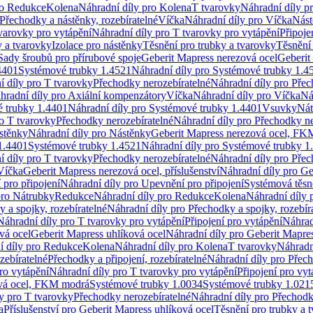
ro Redukce
Kolena
Náhradní díly pro Kolena
T tvarovky
Náhradní díly p
Přechodky a nástěnky, rozebíratelné
Víčka
Náhradní díly pro Víčka
Nást
varovky pro vytápění
Náhradní díly pro T tvarovky pro vytápění
Připoje
y a tvarovky
Izolace pro nástěnky
Těsnění pro trubky a tvarovky
Těsnění
Sady šroubů pro přírubové spoje
Geberit Mapress nerezová ocel
Geberit
4401
Systémové trubky 1.4521
Náhradní díly pro Systémové trubky 1.4
í díly pro T tvarovky
Přechodky nerozebíratelné
Náhradní díly pro Přec
hradní díly pro Axiální kompenzátory
Víčka
Náhradní díly pro Víčka
Ná
 trubky 1.4401
Náhradní díly pro Systémové trubky 1.4401
Vsuvky
Nát
ro T tvarovky
Přechodky nerozebíratelné
Náhradní díly pro Přechodky ne
stěnky
Náhradní díly pro Nástěnky
Geberit Mapress nerezová ocel, F
1.4401
Systémové trubky 1.4521
Náhradní díly pro Systémové trubky 1
í díly pro T tvarovky
Přechodky nerozebíratelné
Náhradní díly pro Přec
Víčka
Geberit Mapress nerezová ocel, příslušenství
Náhradní díly pro Ge
pro připojení
Náhradní díly pro Upevnění pro připojení
Systémová těsn
pro Nátrubky
Redukce
Náhradní díly pro Redukce
Kolena
Náhradní díly 
 a spojky, rozebíratelné
Náhradní díly pro Přechodky a spojky, rozebír
Náhradní díly pro T tvarovky pro vytápění
Připojení pro vytápění
Náhrad
vá ocel
Geberit Mapress uhlíková ocel
Náhradní díly pro Geberit Mapres
í díly pro Redukce
Kolena
Náhradní díly pro Kolena
T tvarovky
Náhradn
zebíratelné
Přechodky a připojení, rozebíratelné
Náhradní díly pro Přech
ro vytápění
Náhradní díly pro T tvarovky pro vytápění
Připojení pro vyt
ová ocel, FKM modrá
Systémové trubky 1.0034
Systémové trubky 1.021
y pro T tvarovky
Přechodky nerozebíratelné
Náhradní díly pro Přechodk
a
Příslušenství pro Geberit Mapress uhlíková ocel
Těsnění pro trubky a 