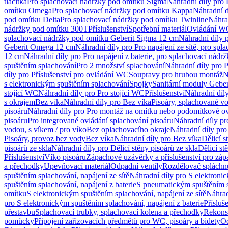
tlačítka
Pro splachovací nádržky pod omítku Sigma
Náhradní díly pro
omítku Omega
Pro splachovací nádržky pod omítku Kappa
Náhradní d
pod omítku Delta
Pro splachovací nádržky pod omítku Twinline
Náhra
nádržky pod omítku 300T
Příslušenství
Spotřební materiál
Ovládání WC
splachovací nádržky pod omítku Geberit Sigma 12 cm
Náhradní díly 
Geberit Omega 12 cm
Náhradní díly pro Pro napájení ze sítě, pro s
12 cm
Náhradní díly pro Pro napájení z baterie, pro splachovací nád
spuštěním splachování
Pro 2 množství splachování
Náhradní díly pro 
díly pro Příslušenství pro ovládání WC
Soupravy pro hrubou montáž
N
s elektronickým spuštěním splachování
Spojky
Sanitární moduly Geber
stojící WC
Náhradní díly pro Pro stojící WC
Příslušenství
Náhradní díly
s okrajem
Bez víka
Náhradní díly pro Bez víka
Pisoáry, splachované vo
pisoáru
Náhradní díly pro Pro montáž na omítku nebo podomítkové ov
pisoáru
Pro integrované ovládání splachování pisoáru
Náhradní díly pr
vodou, s víkem / pro víko
Bez oplachovacího okraje
Náhradní díly pro
Pisoáry, provoz bez vody
Bez víka
Náhradní díly pro Bez víka
Dělicí s
pisoárů ze skla
Náhradní díly pro Dělicí stěny pisoárů ze skla
Dělicí st
Příslušenství
Víko pisoáru
Zápachové uzávěrky a příslušenství pro zá
a přechodky
Upevňovací materiál
Odpadní ventily
Rozdělovač spláchn
spuštěním splachování, napájení ze sítě
Náhradní díly pro S elektronic
spuštěním splachování, napájení z baterie
S pneumatickým spuštěním 
omítku
S elektronickým spuštěním splachování, napájení ze sítě
Náhrad
pro S elektronickým spuštěním splachování, napájení z baterie
Přísluš
přestavbu
Splachovací trubky, splachovací kolena a přechodky
Rekons
pomůcky
Připojení zařizovacích předmětů pro WC, pisoáry a bidety
Od