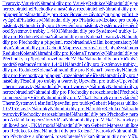
Tvarovky
Vsuvky
Náhradní díly pro Vsuvky
Redukce
Náhradní díly p
nerozebíratelné
Přechodky a nástěnky, rozebíratelné
Náhradní díly pro 
připojením
Náhradní díly pro Rozdělovač se závitovým připojením
T t
vytápění
Příslušenství
Náhradní díly pro Příslušenství
Izolace pro trubk
nástěnky
Náhradní díly pro Upevnění pro nástěnky
Systémová těsnění
ocel
Systémové trubky 1.4401
Náhradní díly pro Systémové trubky 1.
díly pro Redukce
Kolena
Náhradní díly pro Kolena
T tvarovky
Náhradn
díly pro Přechodky a připojení, rozebíratelné
Axiální kompenzátory
Ná
plyn
Náhradní díly pro Geberit Mapress nerezová ocel, plyn
Systémové
Redukce
Kolena
Náhradní díly pro Kolena
T tvarovky
Náhradní díly p
Přechodky a připojení, rozebíratelné
Víčka
Náhradní díly pro Víčka
Ná
modrá
Systémové trubky 1.4401
Náhradní díly pro Systémové trubky 
díly pro Redukce
Kolena
Náhradní díly pro Kolena
T tvarovky
Náhradn
díly pro Přechodky a připojení, rozebíratelné
Víčka
Náhradní díly pro 
nástěnky
Těsnění pro trubky a tvarovky
Upevnění pro trubky
Upevnění 
Therm
Tvarovky
Náhradní díly pro Tvarovky
Nátrubky
Náhradní díly 
nerozebíratelné
Náhradní díly pro Přechodky nerozebíratelné
Přechodky
kompenzátory
Víčka
Náhradní díly pro Víčka
T tvarovky pro vytápění
Therm
Systémová těsnění
Upevnění pro trubky
Geberit Mapress uhlíko
1.0215
Vsuvky
Nátrubky
Náhradní díly pro Nátrubky
Redukce
Náhradn
tvarovky
Přechodky nerozebíratelné
Náhradní díly pro Přechodky nero
pro Axiální kompenzátory
Víčka
Náhradní díly pro Víčka
T tvarovky p
uhlíková ocel, FKM modrá
Náhradní díly pro Geberit Mapress uhlík
pro Redukce
Kolena
Náhradní díly pro Kolena
T tvarovky
Náhradní díl
pro Přechodky a připojení, rozebíratelné
Víčka
Náhradní díly pro Víčk