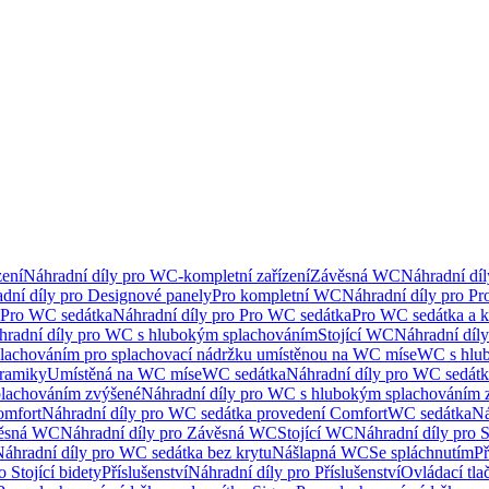
ení
Náhradní díly pro WC-kompletní zařízení
Závěsná WC
Náhradní dí
dní díly pro Designové panely
Pro kompletní WC
Náhradní díly pro P
Pro WC sedátka
Náhradní díly pro Pro WC sedátka
Pro WC sedátka a 
hradní díly pro WC s hlubokým splachováním
Stojící WC
Náhradní díly
lachováním pro splachovací nádržku umístěnou na WC míse
WC s hlu
eramiky
Umístěná na WC míse
WC sedátka
Náhradní díly pro WC sedát
lachováním zvýšené
Náhradní díly pro WC s hlubokým splachováním 
omfort
Náhradní díly pro WC sedátka provedení Comfort
WC sedátka
Ná
ěsná WC
Náhradní díly pro Závěsná WC
Stojící WC
Náhradní díly pro 
áhradní díly pro WC sedátka bez krytu
Nášlapná WC
Se spláchnutím
Př
 Stojící bidety
Příslušenství
Náhradní díly pro Příslušenství
Ovládací tla