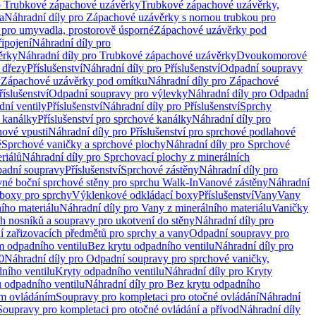
o Trubkové zápachové uzávěrky
Trubkové zápachové uzávěrky,
a
Náhradní díly pro Zápachové uzávěrky s nornou trubkou pro
 pro umyvadla, prostorově úsporné
Zápachové uzávěrky pod
řipojení
Náhradní díly pro
ěrky
Náhradní díly pro Trubkové zápachové uzávěrky
Dvoukomorové
 dřezy
Příslušenství
Náhradní díly pro Příslušenství
Odpadní soupravy
y
Zápachové uzávěrky pod omítku
Náhradní díly pro Zápachové
říslušenství
Odpadní soupravy pro výlevky
Náhradní díly pro Odpadní
ní ventily
Příslušenství
Náhradní díly pro Příslušenství
Sprchy
 kanálky
Příslušenství pro sprchové kanálky
Náhradní díly pro
hové vpusti
Náhradní díly pro Příslušenství pro sprchové podlahové
ě
Sprchové vaničky a sprchové plochy
Náhradní díly pro Sprchové
riálů
Náhradní díly pro Sprchovací plochy z minerálních
padní soupravy
Příslušenství
Sprchové zástěny
Náhradní díly pro
vné boční sprchové stěny pro sprchu Walk-In
Vanové zástěny
Náhradní
boxy pro sprchy
Výklenkové odkládací boxy
Příslušenství
Vany
Vany
ího materiálu
Náhradní díly pro Vany z minerálního materiálu
Vaničky
h nosníků a soupravy pro ukotvení do stěny
Náhradní díly pro
ní zařizovacích předmětů pro sprchy a vany
Odpadní soupravy pro
m odpadního ventilu
Bez krytu odpadního ventilu
Náhradní díly pro
0
Náhradní díly pro Odpadní soupravy pro sprchové vaničky,
ního ventilu
Kryty odpadního ventilu
Náhradní díly pro Kryty
 odpadního ventilu
Náhradní díly pro Bez krytu odpadního
ým ovládáním
Soupravy pro kompletaci pro otočné ovládání
Náhradní
Soupravy pro kompletaci pro otočné ovládání a přívod
Náhradní díly