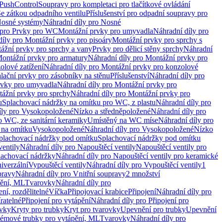
 PushControl
Soupravy pro kompletaci pro tlačítkové ovládání
Se zátkou odpadního ventilu
Příslušenství pro odpadní soupravy pro
osné systémy
Náhradní díly pro Nosné
 pro Prvky pro WC
Montážní prvky pro umyvadla
Náhradní díly pro
díly pro Montážní prvky pro pisoáry
Montážní prvky pro sprchy s
ážní prvky pro sprchy a vany
Prvky pro dělicí stěny sprchy
Náhradní
ontážní prvky pro armatury
Náhradní díly pro Montážní prvky pro
olové zatížení
Náhradní díly pro Montážní prvky pro konzolové
alační prvky pro zásobníky na stěnu
Příslušenství
Náhradní díly pro
rvky pro umyvadla
Náhradní díly pro Montážní prvky pro
ážní prvky pro sprchy
Náhradní díly pro Montážní prvky pro
u
Splachovací nádržky na omítku pro WC, z plastu
Náhradní díly pro
íly pro Vysokopoložené
Nízko a středněpoložené
Náhradní díly pro
o WC, ze sanitární keramiky
Umístěný na WC míse
Náhradní díly pro
 na omítku
Vysokopoložené
Náhradní díly pro Vysokopoložené
Nízko
plachovací nádržky pod omítku
Splachovací nádržky pod omítku
ventily
Náhradní díly pro Napouštěcí ventily
Napouštěcí ventily pro
lachovací nádržky
Náhradní díly pro Napouštěcí ventily pro keramické
iverzální
Vypouštěcí ventily
Náhradní díly pro Vypouštěcí ventily
1
pravy
Náhradní díly pro Vnitřní soupravy
2 množství
pění, ML
Tvarovky
Náhradní díly pro
ní, rozdělitelné
Víčka
Připojovací krabice
Připojení
Náhradní díly pro
ratelné
Připojení pro vytápění
Náhradní díly pro Připojení pro
ovky
Kryty pro trubky
Kryt pro tvarovky
Upevnění pro trubky
Upevnění
témové trubky pro vytápění, ML
Tvarovky
Náhradní díly pro