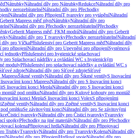
měď
Nátrubky
Náhradní díly pro Nátrubky
Redukce
Náhradní díly pro
hodky nerozebíratelné
Náhradní díly pro Přechodky
ojení
Náhradní díly pro Připojení
T tvarovky pro vytápění
Náhradní
 Geberit Mapress měď plyn
Nátrubky
Náhradní díly pro
telné
Náhradní díly pro Přechodky nerozebíratelné
Přechodky
těnky
Geberit Mapress měď, FKM modrá
Náhradní díly pro Geberit
ovky
Náhradní díly pro T tvarovky
Přechodky nerozebíratelné
Náhradní
 díly pro Víčka
Příslušenství pro Geberit Mapress měď
Náhradní díly
 pro připojení
Náhradní díly pro Upevnění pro připojení
Systémová
cí jednotky
Příslušenství pro hygienické splachovací
ly pro Splachovací nádržky a ovládání WC s hygienickým
ěné moduly
Příslušenství pro splachovací nádržky a ovládání WC s
Síťové zdroje
Náhradní díly pro Síťové zdroje
Síťové
i Mapress
Šikmé ventily
Náhradní díly pro Šikmé ventily
S lisovacími
 lisovacími konci Mapress
Náhradní díly pro S lisovacími konci
it
S lisovacími konci Mepla
Náhradní díly pro S lisovacími konci
o montáž pod omítku
Náhradní díly pro Kulové kohouty pro montáž
lisovacími konci Mepla
S lisovacími konci Volex
S připojeními
i
Zpětné ventily
Náhradní díly pro Zpětné ventily
S lisovacími konci
 pod omítku
Se závitovými konci
Náhradní díly pro Se závitovými
kce
Čisticí tvarovky
Náhradní díly pro Čisticí tvarovky
Tvarovky
ací spojky
Přechodky na jiné materiály
Náhradní díly pro Přechodky
ojovací kolena
Připojovací hrdla
Náhradní díly pro Připojovací
pro Trubky
Tvarovky
Náhradní díly pro Tvarovky
Kolena
Náhradní díly
ení
Náhradní díly pro Připojení
Hrdlové spoje
Náhradní díly pro