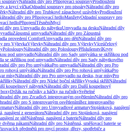
í soupravy
Náhradní díly pro Připojovací soupravy
Prodloužení
ty a krycí víčka
Odpadní soupravy pro pisoáry
Náhradní díly pro
ěrky
Náhradní díly pro Trubkové zápachové uzávěrky
Prodloužení
áhradní díly pro Připojovací hrdlo
Manžety
Odpadní soupravy pro
ovací hrdlo
Připojení
Těsnění
Mycí
ní díly pro Umyvadla do nábytku
Umyvadla na desku
Náhradní díly
myvadla
Zápustná umyvadla
Náhradní díly pro Zápustná
adla provedení Comfort
Umyvadla pro děti
Náhradní díly pro
ly pro Výlevka
Výlevky
Náhradní díly pro Výlevky
Víceúčelový
py
Polosloupy
Náhradní díly pro Polosloupy
Příslušenství
Kryty
ňkou pod umyvadlo
Náhradní díly pro Sady umývátka se skříňkou pod
a se skříňkou pod umyvadlo
Náhradní díly pro Sady nábytkového
adní díly pro Pro umývátka
Pro umyvadla
Náhradní díly pro Pro
ro rohová umývátka
Náhradní díly pro Pro rohová umývátka
Pro
var mísy
Náhradní díly pro Pro umyvadlo na desku, tvar mísy
Pro
skříňky
Náhradní díly pro Nízké boční skříňky
Vysoká skříň
Náhradní
lší koupelnový nábytek
Náhradní díly pro Další koupelnový
í boxy
Držák na ručníky a háčky na ručníky
Světelné
hradní díly pro Zrcadlo
S integrovaným osvětlením
Náhradní díly pro
hradní díly pro S integrovaným osvětlením
Bez integrovaného
rmatury
Náhradní díly pro Umyvadlové armatury
Stojánková, napájení
á, napájení z generátoru
Náhradní díly pro Stojánková, napájení
apájení ze sítě
Nástěnná, napájení z baterie
Náhradní díly pro
se dvěma pákami
Náhradní díly pro Nástěnná, směšovací baterie se
řizovacích předmětů pro mycí prostor, dřezy, spotřebiče a