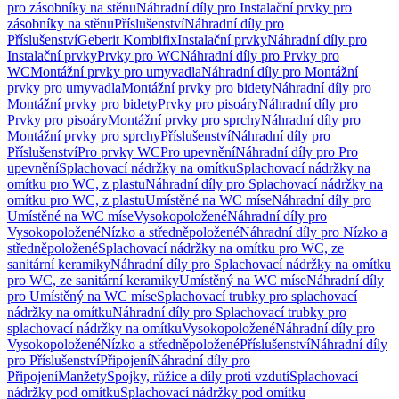
pro zásobníky na stěnu
Náhradní díly pro Instalační prvky pro
zásobníky na stěnu
Příslušenství
Náhradní díly pro
Příslušenství
Geberit Kombifix
Instalační prvky
Náhradní díly pro
Instalační prvky
Prvky pro WC
Náhradní díly pro Prvky pro
WC
Montážní prvky pro umyvadla
Náhradní díly pro Montážní
prvky pro umyvadla
Montážní prvky pro bidety
Náhradní díly pro
Montážní prvky pro bidety
Prvky pro pisoáry
Náhradní díly pro
Prvky pro pisoáry
Montážní prvky pro sprchy
Náhradní díly pro
Montážní prvky pro sprchy
Příslušenství
Náhradní díly pro
Příslušenství
Pro prvky WC
Pro upevnění
Náhradní díly pro Pro
upevnění
Splachovací nádržky na omítku
Splachovací nádržky na
omítku pro WC, z plastu
Náhradní díly pro Splachovací nádržky na
omítku pro WC, z plastu
Umístěné na WC míse
Náhradní díly pro
Umístěné na WC míse
Vysokopoložené
Náhradní díly pro
Vysokopoložené
Nízko a středněpoložené
Náhradní díly pro Nízko a
středněpoložené
Splachovací nádržky na omítku pro WC, ze
sanitární keramiky
Náhradní díly pro Splachovací nádržky na omítku
pro WC, ze sanitární keramiky
Umístěný na WC míse
Náhradní díly
pro Umístěný na WC míse
Splachovací trubky pro splachovací
nádržky na omítku
Náhradní díly pro Splachovací trubky pro
splachovací nádržky na omítku
Vysokopoložené
Náhradní díly pro
Vysokopoložené
Nízko a středněpoložené
Příslušenství
Náhradní díly
pro Příslušenství
Připojení
Náhradní díly pro
Připojení
Manžety
Spojky, růžice a díly proti vzdutí
Splachovací
nádržky pod omítku
Splachovací nádržky pod omítku