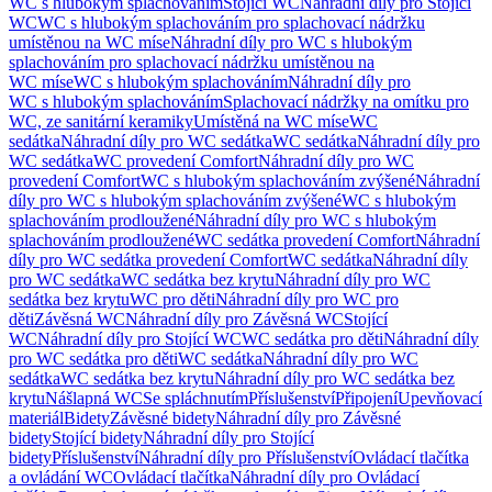
WC s hlubokým splachováním
Stojící WC
Náhradní díly pro Stojící
WC
WC s hlubokým splachováním pro splachovací nádržku
umístěnou na WC míse
Náhradní díly pro WC s hlubokým
splachováním pro splachovací nádržku umístěnou na
WC míse
WC s hlubokým splachováním
Náhradní díly pro
WC s hlubokým splachováním
Splachovací nádržky na omítku pro
WC, ze sanitární keramiky
Umístěná na WC míse
WC
sedátka
Náhradní díly pro WC sedátka
WC sedátka
Náhradní díly pro
WC sedátka
WC provedení Comfort
Náhradní díly pro WC
provedení Comfort
WC s hlubokým splachováním zvýšené
Náhradní
díly pro WC s hlubokým splachováním zvýšené
WC s hlubokým
splachováním prodloužené
Náhradní díly pro WC s hlubokým
splachováním prodloužené
WC sedátka provedení Comfort
Náhradní
díly pro WC sedátka provedení Comfort
WC sedátka
Náhradní díly
pro WC sedátka
WC sedátka bez krytu
Náhradní díly pro WC
sedátka bez krytu
WC pro děti
Náhradní díly pro WC pro
děti
Závěsná WC
Náhradní díly pro Závěsná WC
Stojící
WC
Náhradní díly pro Stojící WC
WC sedátka pro děti
Náhradní díly
pro WC sedátka pro děti
WC sedátka
Náhradní díly pro WC
sedátka
WC sedátka bez krytu
Náhradní díly pro WC sedátka bez
krytu
Nášlapná WC
Se spláchnutím
Příslušenství
Připojení
Upevňovací
materiál
Bidety
Závěsné bidety
Náhradní díly pro Závěsné
bidety
Stojící bidety
Náhradní díly pro Stojící
bidety
Příslušenství
Náhradní díly pro Příslušenství
Ovládací tlačítka
a ovládání WC
Ovládací tlačítka
Náhradní díly pro Ovládací