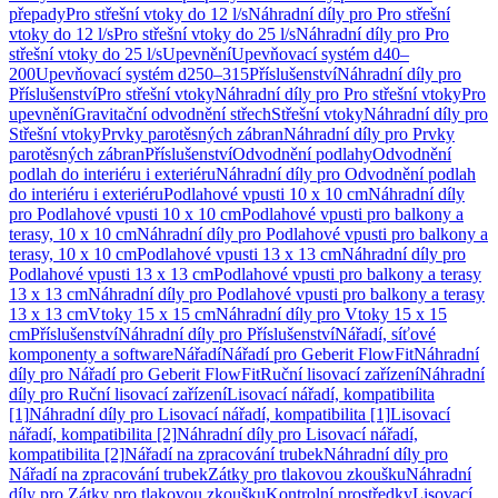
přepady
Pro střešní vtoky do 12 l/s
Náhradní díly pro Pro střešní
vtoky do 12 l/s
Pro střešní vtoky do 25 l/s
Náhradní díly pro Pro
střešní vtoky do 25 l/s
Upevnění
Upevňovací systém d40–
200
Upevňovací systém d250–315
Příslušenství
Náhradní díly pro
Příslušenství
Pro střešní vtoky
Náhradní díly pro Pro střešní vtoky
Pro
upevnění
Gravitační odvodnění střech
Střešní vtoky
Náhradní díly pro
Střešní vtoky
Prvky parotěsných zábran
Náhradní díly pro Prvky
parotěsných zábran
Příslušenství
Odvodnění podlahy
Odvodnění
podlah do interiéru i exteriéru
Náhradní díly pro Odvodnění podlah
do interiéru i exteriéru
Podlahové vpusti 10 x 10 cm
Náhradní díly
pro Podlahové vpusti 10 x 10 cm
Podlahové vpusti pro balkony a
terasy, 10 x 10 cm
Náhradní díly pro Podlahové vpusti pro balkony a
terasy, 10 x 10 cm
Podlahové vpusti 13 x 13 cm
Náhradní díly pro
Podlahové vpusti 13 x 13 cm
Podlahové vpusti pro balkony a terasy
13 x 13 cm
Náhradní díly pro Podlahové vpusti pro balkony a terasy
13 x 13 cm
Vtoky 15 x 15 cm
Náhradní díly pro Vtoky 15 x 15
cm
Příslušenství
Náhradní díly pro Příslušenství
Nářadí, síťové
komponenty a software
Nářadí
Nářadí pro Geberit FlowFit
Náhradní
díly pro Nářadí pro Geberit FlowFit
Ruční lisovací zařízení
Náhradní
díly pro Ruční lisovací zařízení
Lisovací nářadí, kompatibilita
[1]
Náhradní díly pro Lisovací nářadí, kompatibilita [1]
Lisovací
nářadí, kompatibilita [2]
Náhradní díly pro Lisovací nářadí,
kompatibilita [2]
Nářadí na zpracování trubek
Náhradní díly pro
Nářadí na zpracování trubek
Zátky pro tlakovou zkoušku
Náhradní
díly pro Zátky pro tlakovou zkoušku
Kontrolní prostředky
Lisovací