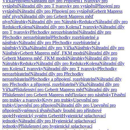
Víčka
Připojení
Náhradní díly pro Připojení
T tvarovky pro
vytápění
Náhradní díly pro T tvarovky pro vytápění
Připojení pro
vytápění
Náhradní díly pro Připojení pro vytápění
Geberit Mapress
měď plyn
Náhradní díly pro Geberit Mapress měď
plyn
Nátrubky
Náhradní díly pro Nátrubky
Redukce
Náhradní díly pro
Redukce
Kolena
Náhradní díly pro Kolena
T tvarovky
Náhradní díly
pro T tvarovky
Přechodky nerozebíratelné
Náhradní díly pro
Přechodky nerozebíratelné
Přechodky rozebíratelné a
nástěnky
Náhradní díly pro Přechodky rozebíratelné a
nástěnky
Víčka
Náhradní díly pro Víčka
Nástěnky
Náhradní díly pro
Nástěnky
Geberit Mapress měď, FKM modrá
Náhradní díly pro
Geberit Mapress měď, FKM modrá
Nátrubky
Náhradní díly pro
Nátrubky
Redukce
Náhradní díly pro Redukce
Kolena
Náhradní díly
pro Kolena
T tvarovky
Náhradní díly pro T tvarovky
Přechodky
nerozebíratelné
Náhradní díly pro Přechodky
nerozebíratelné
Přechodky a připojení, rozebíratelné
Náhradní díly
pro Přechodky a připojení, rozebíratelné
Víčka
Náhradní díly pro
Víčka
Příslušenství pro Geberit Mapress měď
Náhradní díly pro
Příslušenství pro Geberit Mapress měď
Izolace pro nástěnky
Těsnění
pro trubky a tvarovky
Kryty pro trubky
Upevnění pro
trubky
Upevnění pro připojení
Náhradní díly pro Upevnění pro
připojení
Systémová těsnění
Sady šroubů pro přírubové
spoje
Hygienický systém Geberit
Hygienické splachovací
jednotky
Náhradní díly pro Hygienické splachovací
jednotky
Příslušenství pro hygienické splachovací