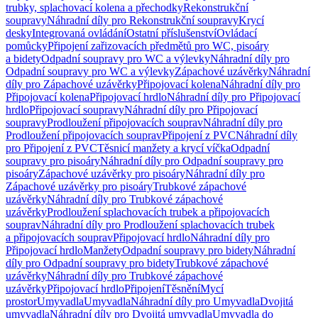
trubky, splachovací kolena a přechodky
Rekonstrukční
soupravy
Náhradní díly pro Rekonstrukční soupravy
Krycí
desky
Integrovaná ovládání
Ostatní příslušenství
Ovládací
pomůcky
Připojení zařizovacích předmětů pro WC, pisoáry
a bidety
Odpadní soupravy pro WC a výlevky
Náhradní díly pro
Odpadní soupravy pro WC a výlevky
Zápachové uzávěrky
Náhradní
díly pro Zápachové uzávěrky
Připojovací kolena
Náhradní díly pro
Připojovací kolena
Připojovací hrdlo
Náhradní díly pro Připojovací
hrdlo
Připojovací soupravy
Náhradní díly pro Připojovací
soupravy
Prodloužení připojovacích souprav
Náhradní díly pro
Prodloužení připojovacích souprav
Připojení z PVC
Náhradní díly
pro Připojení z PVC
Těsnicí manžety a krycí víčka
Odpadní
soupravy pro pisoáry
Náhradní díly pro Odpadní soupravy pro
pisoáry
Zápachové uzávěrky pro pisoáry
Náhradní díly pro
Zápachové uzávěrky pro pisoáry
Trubkové zápachové
uzávěrky
Náhradní díly pro Trubkové zápachové
uzávěrky
Prodloužení splachovacích trubek a připojovacích
souprav
Náhradní díly pro Prodloužení splachovacích trubek
a připojovacích souprav
Připojovací hrdlo
Náhradní díly pro
Připojovací hrdlo
Manžety
Odpadní soupravy pro bidety
Náhradní
díly pro Odpadní soupravy pro bidety
Trubkové zápachové
uzávěrky
Náhradní díly pro Trubkové zápachové
uzávěrky
Připojovací hrdlo
Připojení
Těsnění
Mycí
prostor
Umyvadla
Umyvadla
Náhradní díly pro Umyvadla
Dvojitá
umyvadla
Náhradní díly pro Dvojitá umyvadla
Umyvadla do