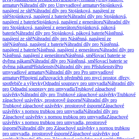
armatury
Náhradní díly pro Umyvadlové armatury
Stojánková,
napájení ze sítě
Náhradní díly pro Stojánková, napájení ze
sítě
Stojánková, napájení z baterie
Náhradní díly pro Stojánková,
napájení z baterie
Stojánková, napájení z generátoru
Náhradní díly
pro Stojánková, napájení z generátoru
Stojánková, páková
baterie
Náhradní díly pro Stojánková, páková baterie
Nástěnná,
napájení ze sítě
Náhradní díly pro Nástěnná, napájení ze
sítě
Nástěnná, napájení z baterie
Náhradní díly pro Nástěnná,
napájení z baterie
Nástěnná, napájení z generátoru
Náhradní díly pro
Nástěnná, napájení z generátoru
Nástěnná, směšovací baterie se
dvěma pákami
Náhradní díly pro Nástěnná, směšovací baterie se
dvěma pákami
Příslušenství
Náhradní díly pro Příslušenství
Pro
umyvadlové armatury
Náhradní díly pro Pro umyvadlové
armatury
Připojení zařizovacích předmětů pro mycí prostor, dřezy,
spotřebiče a výlevky
Odpadní soupravy pro umyvadla
Náhradní díly
pro Odpadní soupravy pro umyvadla
Trubkové zápachové
uzávěrky
Náhradní díly pro Trubkové zápachové uzávěrky
Trubkové
zápachové uzávěrky, prostorově úsporné
Náhradní díly pro
Trubkové zápachové uzávěrky, prostorově úsporné
Zápachové
uzávěrky s nornou trubkou pro umyvadla
Náhradní díly pro
Zápachové uzávěrky s nornou trubkou pro umyvadla
Zápachové
uzávěrky s nornou trubkou pro umyvadla, prostorově
úsporné
Náhradní díly pro Zápachové uzávěrky s nornou trubkou
pro umyvadla, prostorově úsporné
Zápachové uzávěrky pod