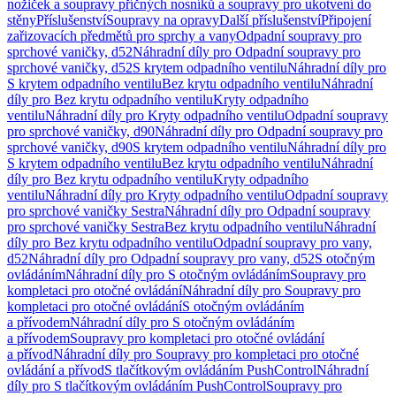
nožiček a soupravy příčných nosníků a soupravy pro ukotvení do
stěny
Příslušenství
Soupravy na opravy
Další příslušenství
Připojení
zařizovacích předmětů pro sprchy a vany
Odpadní soupravy pro
sprchové vaničky, d52
Náhradní díly pro Odpadní soupravy pro
sprchové vaničky, d52
S krytem odpadního ventilu
Náhradní díly pro
S krytem odpadního ventilu
Bez krytu odpadního ventilu
Náhradní
díly pro Bez krytu odpadního ventilu
Kryty odpadního
ventilu
Náhradní díly pro Kryty odpadního ventilu
Odpadní soupravy
pro sprchové vaničky, d90
Náhradní díly pro Odpadní soupravy pro
sprchové vaničky, d90
S krytem odpadního ventilu
Náhradní díly pro
S krytem odpadního ventilu
Bez krytu odpadního ventilu
Náhradní
díly pro Bez krytu odpadního ventilu
Kryty odpadního
ventilu
Náhradní díly pro Kryty odpadního ventilu
Odpadní soupravy
pro sprchové vaničky Sestra
Náhradní díly pro Odpadní soupravy
pro sprchové vaničky Sestra
Bez krytu odpadního ventilu
Náhradní
díly pro Bez krytu odpadního ventilu
Odpadní soupravy pro vany,
d52
Náhradní díly pro Odpadní soupravy pro vany, d52
S otočným
ovládáním
Náhradní díly pro S otočným ovládáním
Soupravy pro
kompletaci pro otočné ovládání
Náhradní díly pro Soupravy pro
kompletaci pro otočné ovládání
S otočným ovládáním
a přívodem
Náhradní díly pro S otočným ovládáním
a přívodem
Soupravy pro kompletaci pro otočné ovládání
a přívod
Náhradní díly pro Soupravy pro kompletaci pro otočné
ovládání a přívod
S tlačítkovým ovládáním PushControl
Náhradní
díly pro S tlačítkovým ovládáním PushControl
Soupravy pro