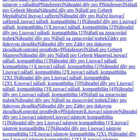
nástroje s nářadím
Příslušenství
Náhradní díly pro Příslušenství
Nářadí
pro Geberit Mepla
Náhradní díly pro Nářadí pro Geberit
Mepla
Ruční lisovací zařízení
Náhradní díly pro Ruční lisovací
zařízení
Lisovací nářadí, kompatibilita [1]
Náhradní díly pro Lisovací
nářadí, kompatibilita [1]
Lisovací nářadí, kompatibilita [2]
Náhradní
díly pro Lisovací nářadí, kompatibilita [2]
Nářadí na zpracování
trubek
Náhradní díly pro Nářadí na zpracování trubek
Zátky pro
tlakovou zkoušku
Náhradní díly pro Zátky pro tlakovou
zkoušku
Kontrolní prostředky
Příslušenství
Nářadí pro Geberit
Mapress
Náhradní díly pro Nářadí pro Geberit Mapress
Lisovací
nářadí, kompatibilita [1]
Náhradní díly pro Lisovací nářadí,
kompatibilita [1]
Lisovací nářadí, kompatibilita [2]
Náhradní díly pro
Lisovací nářadí, kompatibilita [2]
Lisovací nářadí, kompatibilita
[2XL]
Náhradní díly pro Lisovací nářadí, kompatibilita
[2XL]
Lisovací nářadí, kompatibilita [3]
Náhradní díly pro Lisovací
nářadí, kompatibilita [3]
Lisovací nářadí, kompatibilita [4]
Náhradní
díly pro Lisovací nářadí, kompatibilita [4]
Nářadí na zpracování
trubek
Náhradní díly pro Nářadí na zpracování trubek
Zátky pro
tlakovou zkoušku
Náhradní díly pro Zátky pro tlakovou
zkoušku
Kontrolní prostředky
Příslušenství
Lisovací nástroje
Náhradní
díly pro Lisovací nástroje
Lisovací nástroje kompatibilita
[1]
Náhradní díly pro Lisovací nástroje kompatibilita [1]
Lisovací
nástroje kompatibilita [2]
Náhradní díly pro Lisovací nástroje
kompatibilita [2]
Lisovací nástroje kompatibilita [2XL]
Náhradní díly
pro Lisovací nástroje kompatibilita [2XL]
Lisovací nástroje,