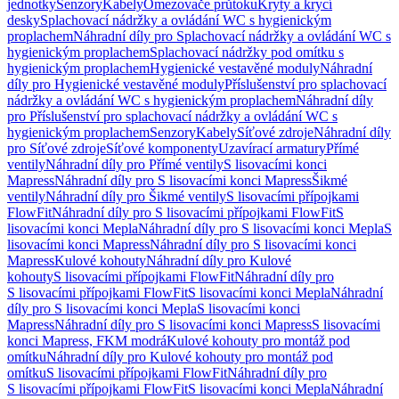
jednotky
Senzory
Kabely
Omezovače průtoku
Kryty a krycí
desky
Splachovací nádržky a ovládání WC s hygienickým
proplachem
Náhradní díly pro Splachovací nádržky a ovládání WC s
hygienickým proplachem
Splachovací nádržky pod omítku s
hygienickým proplachem
Hygienické vestavěné moduly
Náhradní
díly pro Hygienické vestavěné moduly
Příslušenství pro splachovací
nádržky a ovládání WC s hygienickým proplachem
Náhradní díly
pro Příslušenství pro splachovací nádržky a ovládání WC s
hygienickým proplachem
Senzory
Kabely
Síťové zdroje
Náhradní díly
pro Síťové zdroje
Síťové komponenty
Uzavírací armatury
Přímé
ventily
Náhradní díly pro Přímé ventily
S lisovacími konci
Mapress
Náhradní díly pro S lisovacími konci Mapress
Šikmé
ventily
Náhradní díly pro Šikmé ventily
S lisovacími přípojkami
FlowFit
Náhradní díly pro S lisovacími přípojkami FlowFit
S
lisovacími konci Mepla
Náhradní díly pro S lisovacími konci Mepla
S
lisovacími konci Mapress
Náhradní díly pro S lisovacími konci
Mapress
Kulové kohouty
Náhradní díly pro Kulové
kohouty
S lisovacími přípojkami FlowFit
Náhradní díly pro
S lisovacími přípojkami FlowFit
S lisovacími konci Mepla
Náhradní
díly pro S lisovacími konci Mepla
S lisovacími konci
Mapress
Náhradní díly pro S lisovacími konci Mapress
S lisovacími
konci Mapress, FKM modrá
Kulové kohouty pro montáž pod
omítku
Náhradní díly pro Kulové kohouty pro montáž pod
omítku
S lisovacími přípojkami FlowFit
Náhradní díly pro
S lisovacími přípojkami FlowFit
S lisovacími konci Mepla
Náhradní