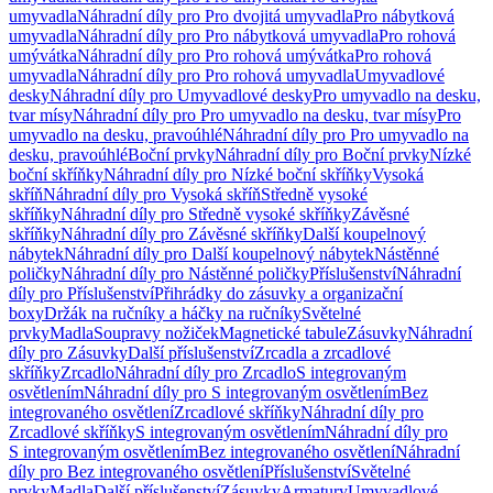
umyvadla
Náhradní díly pro Pro dvojitá umyvadla
Pro nábytková
umyvadla
Náhradní díly pro Pro nábytková umyvadla
Pro rohová
umývátka
Náhradní díly pro Pro rohová umývátka
Pro rohová
umyvadla
Náhradní díly pro Pro rohová umyvadla
Umyvadlové
desky
Náhradní díly pro Umyvadlové desky
Pro umyvadlo na desku,
tvar mísy
Náhradní díly pro Pro umyvadlo na desku, tvar mísy
Pro
umyvadlo na desku, pravoúhlé
Náhradní díly pro Pro umyvadlo na
desku, pravoúhlé
Boční prvky
Náhradní díly pro Boční prvky
Nízké
boční skříňky
Náhradní díly pro Nízké boční skříňky
Vysoká
skříň
Náhradní díly pro Vysoká skříň
Středně vysoké
skříňky
Náhradní díly pro Středně vysoké skříňky
Závěsné
skříňky
Náhradní díly pro Závěsné skříňky
Další koupelnový
nábytek
Náhradní díly pro Další koupelnový nábytek
Nástěnné
poličky
Náhradní díly pro Nástěnné poličky
Příslušenství
Náhradní
díly pro Příslušenství
Přihrádky do zásuvky a organizační
boxy
Držák na ručníky a háčky na ručníky
Světelné
prvky
Madla
Soupravy nožiček
Magnetické tabule
Zásuvky
Náhradní
díly pro Zásuvky
Další příslušenství
Zrcadla a zrcadlové
skříňky
Zrcadlo
Náhradní díly pro Zrcadlo
S integrovaným
osvětlením
Náhradní díly pro S integrovaným osvětlením
Bez
integrovaného osvětlení
Zrcadlové skříňky
Náhradní díly pro
Zrcadlové skříňky
S integrovaným osvětlením
Náhradní díly pro
S integrovaným osvětlením
Bez integrovaného osvětlení
Náhradní
díly pro Bez integrovaného osvětlení
Příslušenství
Světelné
prvky
Madla
Další příslušenství
Zásuvky
Armatury
Umyvadlové