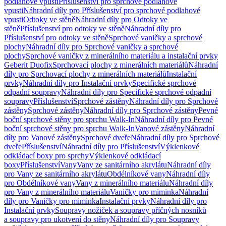
podlahové vpusti
Příslušenství pro sprchové podlahové
vpusti
Náhradní díly pro Příslušenství pro sprchové podlahové
vpusti
Odtoky ve stěně
Náhradní díly pro Odtoky ve
stěně
Příslušenství pro odtoky ve stěně
Náhradní díly pro
Příslušenství pro odtoky ve stěně
Sprchové vaničky a sprchové
plochy
Náhradní díly pro Sprchové vaničky a sprchové
plochy
Sprchové vaničky z minerálního materiálu a instalační prvky
Geberit Duofix
Sprchovací plochy z minerálních materiálů
Náhradní
díly pro Sprchovací plochy z minerálních materiálů
Instalační
prvky
Náhradní díly pro Instalační prvky
Specifické sprchové
odpadní soupravy
Náhradní díly pro Specifické sprchové odpadní
soupravy
Příslušenství
Sprchové zástěny
Náhradní díly pro Sprchové
zástěny
Sprchové zástěny
Náhradní díly pro Sprchové zástěny
Pevné
boční sprchové stěny pro sprchu Walk-In
Náhradní díly pro Pevné
boční sprchové stěny pro sprchu Walk-In
Vanové zástěny
Náhradní
díly pro Vanové zástěny
Sprchové dveře
Náhradní díly pro Sprchové
dveře
Příslušenství
Náhradní díly pro Příslušenství
Výklenkové
odkládací boxy pro sprchy
Výklenkové odkládací
boxy
Příslušenství
Vany
Vany ze sanitárního akrylátu
Náhradní díly
pro Vany ze sanitárního akrylátu
Obdélníkové vany
Náhradní díly
pro Obdélníkové vany
Vany z minerálního materiálu
Náhradní díly
pro Vany z minerálního materiálu
Vaničky pro miminka
Náhradní
díly pro Vaničky pro miminka
Instalační prvky
Náhradní díly pro
Instalační prvky
Soupravy nožiček a soupravy příčných nosníků
a soupravy pro ukotvení do stěny
Náhradní díly pro Soupravy