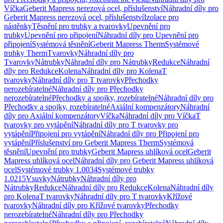
Víčka
Geberit Mapress nerezová ocel, příslušenství
Náhradní díly pro
Geberit Mapress nerezová ocel, příslušenství
Izolace pro
nástěnky
Těsnění pro trubky a tvarovky
Upevnění pro
trubky
Upevnění pro připojení
Náhradní díly pro Upevnění pro
připojení
Systémová těsnění
Geberit Mapress Therm
Systémové
trubky Therm
Tvarovky
Náhradní díly pro
Tvarovky
Nátrubky
Náhradní díly pro Nátrubky
Redukce
Náhradní
díly pro Redukce
Kolena
Náhradní díly pro Kolena
T
tvarovky
Náhradní díly pro T tvarovky
Přechodky
nerozebíratelné
Náhradní díly pro Přechodky
nerozebíratelné
Přechodky a spojky, rozebíratelné
Náhradní díly pro
Přechodky a spojky, rozebíratelné
Axiální kompenzátory
Náhradní
díly pro Axiální kompenzátory
Víčka
Náhradní díly pro Víčka
T
tvarovky pro vytápění
Náhradní díly pro T tvarovky pro
vytápění
Připojení pro vytápění
Náhradní díly pro Připojení pro
vytápění
Příslušenství pro Geberit Mapress Therm
Systémová
těsnění
Upevnění pro trubky
Geberit Mapress uhlíková ocel
Geberit
Mapress uhlíková ocel
Náhradní díly pro Geberit Mapress uhlíková
ocel
Systémové trubky 1.0034
Systémové trubky
1.0215
Vsuvky
Nátrubky
Náhradní díly pro
Nátrubky
Redukce
Náhradní díly pro Redukce
Kolena
Náhradní díly
pro Kolena
T tvarovky
Náhradní díly pro T tvarovky
Křížové
tvarovky
Náhradní díly pro Křížové tvarovky
Přechodky
nerozebíratelné
Náhradní díly pro Přechodky