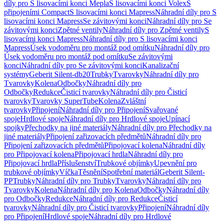
díly pro S lisovacími konci Mepla
S lisovacími konci Volex
S
připojeními Compact
S lisovacími konci Mapress
Náhradní díly pro S
lisovacími konci Mapress
Se závitovými konci
Náhradní díly pro Se
závitovými konci
Zpětné ventily
Náhradní díly pro Zpětné ventily
S
lisovacími konci Mapress
Náhradní díly pro S lisovacími konci
Mapress
Úsek vodoměru pro montáž pod omítku
Náhradní díly pro
Úsek vodoměru pro montáž pod omítku
Se závitovými
konci
Náhradní díly pro Se závitovými konci
Kanalizační
systémy
Geberit Silent-db20
Trubky
Tvarovky
Náhradní díly pro
Tvarovky
Kolena
Odbočky
Náhradní díly pro
Odbočky
Redukce
Čisticí tvarovky
Náhradní díly pro Čisticí
tvarovky
Tvarovky SuperTube
Kolena
Zvláštní
tvarovky
Připojení
Náhradní díly pro Připojení
Svařované
spoje
Hrdlové spoje
Náhradní díly pro Hrdlové spoje
Upínací
spojky
Přechodky na jiné materiály
Náhradní díly pro Přechodky na
jiné materiály
Připojení zařizovacích předmětů
Náhradní díly pro
Připojení zařizovacích předmětů
Připojovací kolena
Náhradní díly
pro Připojovací kolena
Připojovací hrdla
Náhradní díly pro
Připojovací hrdla
Příslušenství
Trubkové objímky
Upevnění pro
trubkové objímky
Víčka
Těsnění
Spotřební materiál
Geberit Silent-
PP
Trubky
Náhradní díly pro Trubky
Tvarovky
Náhradní díly pro
Tvarovky
Kolena
Náhradní díly pro Kolena
Odbočky
Náhradní díly
pro Odbočky
Redukce
Náhradní díly pro Redukce
Čisticí
tvarovky
Náhradní díly pro Čisticí tvarovky
Připojení
Náhradní díly
pro Připojení
Hrdlové spoje
Náhradní díly pro Hrdlové