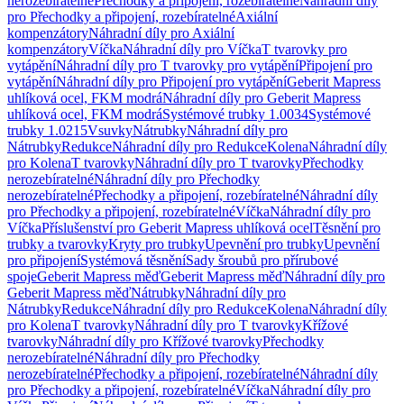
nerozebíratelné
Přechodky a připojení, rozebíratelné
Náhradní díly
pro Přechodky a připojení, rozebíratelné
Axiální
kompenzátory
Náhradní díly pro Axiální
kompenzátory
Víčka
Náhradní díly pro Víčka
T tvarovky pro
vytápění
Náhradní díly pro T tvarovky pro vytápění
Připojení pro
vytápění
Náhradní díly pro Připojení pro vytápění
Geberit Mapress
uhlíková ocel, FKM modrá
Náhradní díly pro Geberit Mapress
uhlíková ocel, FKM modrá
Systémové trubky 1.0034
Systémové
trubky 1.0215
Vsuvky
Nátrubky
Náhradní díly pro
Nátrubky
Redukce
Náhradní díly pro Redukce
Kolena
Náhradní díly
pro Kolena
T tvarovky
Náhradní díly pro T tvarovky
Přechodky
nerozebíratelné
Náhradní díly pro Přechodky
nerozebíratelné
Přechodky a připojení, rozebíratelné
Náhradní díly
pro Přechodky a připojení, rozebíratelné
Víčka
Náhradní díly pro
Víčka
Příslušenství pro Geberit Mapress uhlíková ocel
Těsnění pro
trubky a tvarovky
Kryty pro trubky
Upevnění pro trubky
Upevnění
pro připojení
Systémová těsnění
Sady šroubů pro přírubové
spoje
Geberit Mapress měď
Geberit Mapress měď
Náhradní díly pro
Geberit Mapress měď
Nátrubky
Náhradní díly pro
Nátrubky
Redukce
Náhradní díly pro Redukce
Kolena
Náhradní díly
pro Kolena
T tvarovky
Náhradní díly pro T tvarovky
Křížové
tvarovky
Náhradní díly pro Křížové tvarovky
Přechodky
nerozebíratelné
Náhradní díly pro Přechodky
nerozebíratelné
Přechodky a připojení, rozebíratelné
Náhradní díly
pro Přechodky a připojení, rozebíratelné
Víčka
Náhradní díly pro