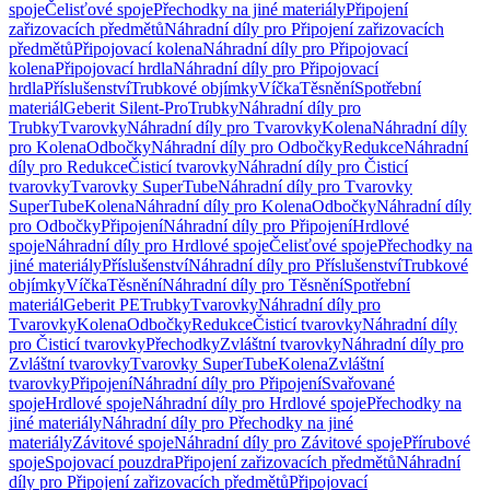
spoje
Čelisťové spoje
Přechodky na jiné materiály
Připojení
zařizovacích předmětů
Náhradní díly pro Připojení zařizovacích
předmětů
Připojovací kolena
Náhradní díly pro Připojovací
kolena
Připojovací hrdla
Náhradní díly pro Připojovací
hrdla
Příslušenství
Trubkové objímky
Víčka
Těsnění
Spotřební
materiál
Geberit Silent-Pro
Trubky
Náhradní díly pro
Trubky
Tvarovky
Náhradní díly pro Tvarovky
Kolena
Náhradní díly
pro Kolena
Odbočky
Náhradní díly pro Odbočky
Redukce
Náhradní
díly pro Redukce
Čisticí tvarovky
Náhradní díly pro Čisticí
tvarovky
Tvarovky SuperTube
Náhradní díly pro Tvarovky
SuperTube
Kolena
Náhradní díly pro Kolena
Odbočky
Náhradní díly
pro Odbočky
Připojení
Náhradní díly pro Připojení
Hrdlové
spoje
Náhradní díly pro Hrdlové spoje
Čelisťové spoje
Přechodky na
jiné materiály
Příslušenství
Náhradní díly pro Příslušenství
Trubkové
objímky
Víčka
Těsnění
Náhradní díly pro Těsnění
Spotřební
materiál
Geberit PE
Trubky
Tvarovky
Náhradní díly pro
Tvarovky
Kolena
Odbočky
Redukce
Čisticí tvarovky
Náhradní díly
pro Čisticí tvarovky
Přechodky
Zvláštní tvarovky
Náhradní díly pro
Zvláštní tvarovky
Tvarovky SuperTube
Kolena
Zvláštní
tvarovky
Připojení
Náhradní díly pro Připojení
Svařované
spoje
Hrdlové spoje
Náhradní díly pro Hrdlové spoje
Přechodky na
jiné materiály
Náhradní díly pro Přechodky na jiné
materiály
Závitové spoje
Náhradní díly pro Závitové spoje
Přírubové
spoje
Spojovací pouzdra
Připojení zařizovacích předmětů
Náhradní
díly pro Připojení zařizovacích předmětů
Připojovací