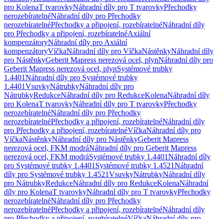
pro Kolena
T tvarovky
Náhradní díly pro T tvarovky
Přechodky
nerozebíratelné
Náhradní díly pro Přechodky
nerozebíratelné
Přechodky a připojení, rozebíratelné
Náhradní díly
pro Přechodky a připojení, rozebíratelné
Axiální
kompenzátory
Náhradní díly pro Axiální
kompenzátory
Víčka
Náhradní díly pro Víčka
Nástěnky
Náhradní díly
pro Nástěnky
Geberit Mapress nerezová ocel, plyn
Náhradní díly pro
Geberit Mapress nerezová ocel, plyn
Systémové trubky
1.4401
Náhradní díly pro Systémové trubky
1.4401
Vsuvky
Nátrubky
Náhradní díly pro
Nátrubky
Redukce
Náhradní díly pro Redukce
Kolena
Náhradní díly
pro Kolena
T tvarovky
Náhradní díly pro T tvarovky
Přechodky
nerozebíratelné
Náhradní díly pro Přechodky
nerozebíratelné
Přechodky a připojení, rozebíratelné
Náhradní díly
pro Přechodky a připojení, rozebíratelné
Víčka
Náhradní díly pro
Víčka
Nástěnky
Náhradní díly pro Nástěnky
Geberit Mapress
nerezová ocel, FKM modrá
Náhradní díly pro Geberit Mapress
nerezová ocel, FKM modrá
Systémové trubky 1.4401
Náhradní díly
pro Systémové trubky 1.4401
Systémové trubky 1.4521
Náhradní
díly pro Systémové trubky 1.4521
Vsuvky
Nátrubky
Náhradní díly
pro Nátrubky
Redukce
Náhradní díly pro Redukce
Kolena
Náhradní
díly pro Kolena
T tvarovky
Náhradní díly pro T tvarovky
Přechodky
nerozebíratelné
Náhradní díly pro Přechodky
nerozebíratelné
Přechodky a připojení, rozebíratelné
Náhradní díly
pro Přechodky a připojení, rozebíratelné
Víčka
Náhradní díly pro