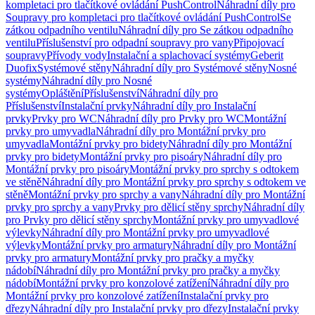
kompletaci pro tlačítkové ovládání PushControl
Náhradní díly pro
Soupravy pro kompletaci pro tlačítkové ovládání PushControl
Se
zátkou odpadního ventilu
Náhradní díly pro Se zátkou odpadního
ventilu
Příslušenství pro odpadní soupravy pro vany
Připojovací
soupravy
Přívody vody
Instalační a splachovací systémy
Geberit
Duofix
Systémové stěny
Náhradní díly pro Systémové stěny
Nosné
systémy
Náhradní díly pro Nosné
systémy
Opláštění
Příslušenství
Náhradní díly pro
Příslušenství
Instalační prvky
Náhradní díly pro Instalační
prvky
Prvky pro WC
Náhradní díly pro Prvky pro WC
Montážní
prvky pro umyvadla
Náhradní díly pro Montážní prvky pro
umyvadla
Montážní prvky pro bidety
Náhradní díly pro Montážní
prvky pro bidety
Montážní prvky pro pisoáry
Náhradní díly pro
Montážní prvky pro pisoáry
Montážní prvky pro sprchy s odtokem
ve stěně
Náhradní díly pro Montážní prvky pro sprchy s odtokem ve
stěně
Montážní prvky pro sprchy a vany
Náhradní díly pro Montážní
prvky pro sprchy a vany
Prvky pro dělicí stěny sprchy
Náhradní díly
pro Prvky pro dělicí stěny sprchy
Montážní prvky pro umyvadlové
výlevky
Náhradní díly pro Montážní prvky pro umyvadlové
výlevky
Montážní prvky pro armatury
Náhradní díly pro Montážní
prvky pro armatury
Montážní prvky pro pračky a myčky
nádobí
Náhradní díly pro Montážní prvky pro pračky a myčky
nádobí
Montážní prvky pro konzolové zatížení
Náhradní díly pro
Montážní prvky pro konzolové zatížení
Instalační prvky pro
dřezy
Náhradní díly pro Instalační prvky pro dřezy
Instalační prvky