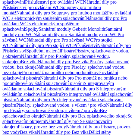
splachování
Příslušenství pro ovládání WC
Náhradní díly pro
Příslušenství pro ovládání WC
Soupravy pro hrubou
montáž
Náhradní díly pro Soupravy pro hrubou montáž
Pro ovládání
WC s elektronickým spuštěním splachování
Náhradní díly pro Pro
ovládání WC s elektronickým spuštěním
splachování
Spojky
Sanitární moduly Geberit Monolith
Sanitární
moduly pro WC
Náhradní díly pro Sanitární moduly pro WC
Pro
závěsná WC
Náhradní díly pro Pro závěsná WC
Pro stojící
WC
Náhradní díly pro Pro stojící WC
Příslušenství
Náhradní díly pro
Příslušenství
Spotřební materiál
Pisoáry
Pisoáry, splachované vodou,
s okrajem
Náhradní díly pro Pisoáry, splachované vodou,
s okrajem
Bez víka
Náhradní díly pro Bez víka
Pisoáry, splachované
vodou, bez okraje
Náhradní díly pro Pisoáry, splachované vodou,
bez okraje
Pro montáž na omítku nebo podomítkové ovládání
splachování pisoáru
Náhradní díly pro Pro montáž na omítku nebo
podomítkové ovládání splachování pisoáru
S integrovaným
ovládáním splachování pisoáru
Náhradní díly pro S integrovaným
ovládáním splachování pisoáru
Pro integrované ovládání splachování
pisoáru
Náhradní díly pro Pro integrované ovládání splachování
pisoáru
Pisoáry, splachované vodou, s víkem / pro víko
Náhradní díly
pro Pisoáry, splachované vodou, s víkem / pro víko
Bez
oplachovacího okraje
Náhradní díly pro Bez oplachovacího okraje
Se
splachovacím okrajem
Náhradní díly pro Se splachovacím
okrajem
Pisoáry, provoz bez vody
Náhradní díly pro Pisoáry, provoz
bez vody
Bez víka
Náhradní díly pro Bez víka
Dělicí stěny