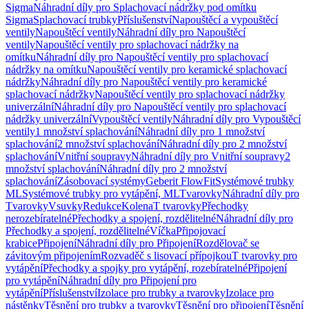
Sigma
Náhradní díly pro Splachovací nádržky pod omítku
Sigma
Splachovací trubky
Příslušenství
Napouštěcí a vypouštěcí
ventily
Napouštěcí ventily
Náhradní díly pro Napouštěcí
ventily
Napouštěcí ventily pro splachovací nádržky na
omítku
Náhradní díly pro Napouštěcí ventily pro splachovací
nádržky na omítku
Napouštěcí ventily pro keramické splachovací
nádržky
Náhradní díly pro Napouštěcí ventily pro keramické
splachovací nádržky
Napouštěcí ventily pro splachovací nádržky
univerzální
Náhradní díly pro Napouštěcí ventily pro splachovací
nádržky univerzální
Vypouštěcí ventily
Náhradní díly pro Vypouštěcí
ventily
1 množství splachování
Náhradní díly pro 1 množství
splachování
2 množství splachování
Náhradní díly pro 2 množství
splachování
Vnitřní soupravy
Náhradní díly pro Vnitřní soupravy
2
množství splachování
Náhradní díly pro 2 množství
splachování
Zásobovací systémy
Geberit FlowFit
Systémové trubky
ML
Systémové trubky pro vytápění, ML
Tvarovky
Náhradní díly pro
Tvarovky
Vsuvky
Redukce
Kolena
T tvarovky
Přechodky
nerozebíratelné
Přechodky a spojení, rozdělitelné
Náhradní díly pro
Přechodky a spojení, rozdělitelné
Víčka
Připojovací
krabice
Připojení
Náhradní díly pro Připojení
Rozdělovač se
závitovým připojením
Rozvaděč s lisovací přípojkou
T tvarovky pro
vytápění
Přechodky a spojky pro vytápění, rozebíratelné
Připojení
pro vytápění
Náhradní díly pro Připojení pro
vytápění
Příslušenství
Izolace pro trubky a tvarovky
Izolace pro
nástěnky
Těsnění pro trubky a tvarovky
Těsnění pro připojení
Těsnění