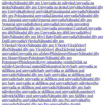
nábytku
Náhradní díly pro Umyvadla do nábytku
Umyvadla na
desku
Náhradní díly pro Umyvadla na desku
Umývátka
Náhradní díly
pro Umývátka
Rohové umývátka
Polozápustná umyvadla
Náhradní
díly pro Polozápustná umyvadla
Zápustná umyvadla
Náhradní díly
pro Zápustná umyvadla
Vestavná umyvadla
Náhradní díly pro
Vestavná umyvadla
Rohová umyvadla
Umyvadla provedení
Comfort
Náhradní díly pro Umyvadla provedení Comfort
Umyvadla
pro děti
Náhradní díly pro Umyvadla pro děti
Umyvadla
Mycí
žlaby
Náhradní díly pro Mycí žlaby
Další umyvadla
Náhradní díly pro
Další umyvadla
Výlevka
Náhradní díly pro
Výlevka
Výlevky
Náhradní díly pro Výlevky
Víceúčelový
dřez
Náhradní díly pro Víceúčelový dřez
Záchytné kalové
umyvadlo
Umyvadla pro učebny
Příslušenství
Sloupy
Náhradní díly
pro Sloupy
Sloupy
Polosloupy
Náhradní díly pro
Polosloupy
Příslušenství
Kryty odpadního ventilu
Držák na
ručníky
Upevňovací materiál
Dekorativní kryty
Sady umyvadla se
skříňkou pod umyvadlo
Sady umývátka se skříňkou pod
umyvadlo
Náhradní díly pro Sady umývátka se skříňkou pod
umyvadlo
Sady umyvadla se skříňkou pod umyvadlo
Náhradní díly
pro Sady umyvadla se skříňkou pod umyvadlo
Sady nábytkového
umyvadla se skříňkou pod umyvadlo
Náhradní díly pro Sady
nábytkového umyvadla se skříňkou pod umyvadlo
Koupelnový
nábytek
Skříňky pod umyvadlo
Náhradní díly pro Skříňky pod
umyvadlo
Pro umývátka
Náhradní díly pro Pro umývátka
Pro
umyvadla
Náhradní díly pro Pro umyvadla
Pro dvojitá