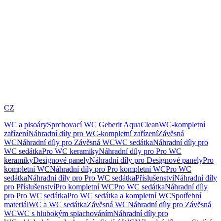
CZ
WC a pisoáry
Sprchovací WC Geberit AquaClean
WC-kompletní
zařízení
Náhradní díly pro WC-kompletní zařízení
Závěsná
WC
Náhradní díly pro Závěsná WC
WC sedátka
Náhradní díly pro
WC sedátka
Pro WC keramiky
Náhradní díly pro Pro WC
keramiky
Designové panely
Náhradní díly pro Designové panely
Pro
kompletní WC
Náhradní díly pro Pro kompletní WC
Pro WC
sedátka
Náhradní díly pro Pro WC sedátka
Příslušenství
Náhradní díly
pro Příslušenství
Pro kompletní WC
Pro WC sedátka
Náhradní díly
pro Pro WC sedátka
Pro WC sedátka a kompletní WC
Spotřební
materiál
WC a WC sedátka
Závěsná WC
Náhradní díly pro Závěsná
WC
WC s hlubokým splachováním
Náhradní díly pro