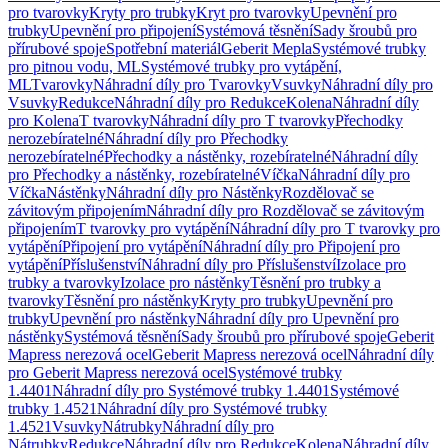
pro tvarovky
Kryty pro trubky
Kryt pro tvarovky
Upevnění pro
trubky
Upevnění pro připojení
Systémová těsnění
Sady šroubů pro
přírubové spoje
Spotřební materiál
Geberit Mepla
Systémové trubky
pro pitnou vodu, ML
Systémové trubky pro vytápění,
ML
Tvarovky
Náhradní díly pro Tvarovky
Vsuvky
Náhradní díly pro
Vsuvky
Redukce
Náhradní díly pro Redukce
Kolena
Náhradní díly
pro Kolena
T tvarovky
Náhradní díly pro T tvarovky
Přechodky
nerozebíratelné
Náhradní díly pro Přechodky
nerozebíratelné
Přechodky a nástěnky, rozebíratelné
Náhradní díly
pro Přechodky a nástěnky, rozebíratelné
Víčka
Náhradní díly pro
Víčka
Nástěnky
Náhradní díly pro Nástěnky
Rozdělovač se
závitovým připojením
Náhradní díly pro Rozdělovač se závitovým
připojením
T tvarovky pro vytápění
Náhradní díly pro T tvarovky pro
vytápění
Připojení pro vytápění
Náhradní díly pro Připojení pro
vytápění
Příslušenství
Náhradní díly pro Příslušenství
Izolace pro
trubky a tvarovky
Izolace pro nástěnky
Těsnění pro trubky a
tvarovky
Těsnění pro nástěnky
Kryty pro trubky
Upevnění pro
trubky
Upevnění pro nástěnky
Náhradní díly pro Upevnění pro
nástěnky
Systémová těsnění
Sady šroubů pro přírubové spoje
Geberit
Mapress nerezová ocel
Geberit Mapress nerezová ocel
Náhradní díly
pro Geberit Mapress nerezová ocel
Systémové trubky
1.4401
Náhradní díly pro Systémové trubky 1.4401
Systémové
trubky 1.4521
Náhradní díly pro Systémové trubky
1.4521
Vsuvky
Nátrubky
Náhradní díly pro
Nátrubky
Redukce
Náhradní díly pro Redukce
Kolena
Náhradní díly