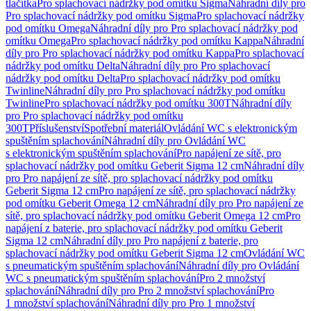
tlačítka
Pro splachovací nádržky pod omítku Sigma
Náhradní díly pro
Pro splachovací nádržky pod omítku Sigma
Pro splachovací nádržky
pod omítku Omega
Náhradní díly pro Pro splachovací nádržky pod
omítku Omega
Pro splachovací nádržky pod omítku Kappa
Náhradní
díly pro Pro splachovací nádržky pod omítku Kappa
Pro splachovací
nádržky pod omítku Delta
Náhradní díly pro Pro splachovací
nádržky pod omítku Delta
Pro splachovací nádržky pod omítku
Twinline
Náhradní díly pro Pro splachovací nádržky pod omítku
Twinline
Pro splachovací nádržky pod omítku 300T
Náhradní díly
pro Pro splachovací nádržky pod omítku
300T
Příslušenství
Spotřební materiál
Ovládání WC s elektronickým
spuštěním splachování
Náhradní díly pro Ovládání WC
s elektronickým spuštěním splachování
Pro napájení ze sítě, pro
splachovací nádržky pod omítku Geberit Sigma 12 cm
Náhradní díly
pro Pro napájení ze sítě, pro splachovací nádržky pod omítku
Geberit Sigma 12 cm
Pro napájení ze sítě, pro splachovací nádržky
pod omítku Geberit Omega 12 cm
Náhradní díly pro Pro napájení ze
sítě, pro splachovací nádržky pod omítku Geberit Omega 12 cm
Pro
napájení z baterie, pro splachovací nádržky pod omítku Geberit
Sigma 12 cm
Náhradní díly pro Pro napájení z baterie, pro
splachovací nádržky pod omítku Geberit Sigma 12 cm
Ovládání WC
s pneumatickým spuštěním splachování
Náhradní díly pro Ovládání
WC s pneumatickým spuštěním splachování
Pro 2 množství
splachování
Náhradní díly pro Pro 2 množství splachování
Pro
1 množství splachování
Náhradní díly pro Pro 1 množství