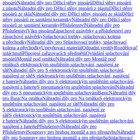
pisoárů
Náhradní díly pro Dělicí stěny pisoárů
Dělicí stěny pisoárů
z plastu
Náhradní díly pro Dělicí stěny pisoárů z plastu
Dělicí stěny
pisoárů ze skla
Náhradní díly pro Dělicí stěny pisoárů ze skla
Dělicí
stěny pisoárů ze sanitární keramiky
Náhradní díly pro Dělicí stěny
pisoárů ze sanitární keramiky
Příslušenství
Náhradní díly pro
Příslušenství
Víko pisoáru
Zápachové uzávěrky a příslušenství pro
zápachové uzávěrky
Splachovací trubky, splachovací kolena
a přechodky
Náhradní díly pro Splachovací trubky, splachovací
kolena a přechodky
Upevňovací materiál
Odpadní ventily
Rozdělovač
spláchnutí
Připojení zařizovacích předmětů
Ovládání splachování
pisoárů
Montáž pod omítku
Náhradní díly pro Montáž pod
omítku
S elektronickým spuštěním splachování, napájení ze
sítě
Náhradní díly pro S elektronickým spuštěním splachování,
napájení ze sítě
S elektronickým spuštěním splachování, napájení
z baterie
Náhradní díly pro S elektronickým spuštěním splachování,
napájení z baterie
S pneumatickým spuštěním splachování
Náhradní
díly pro S pneumatickým spuštěním splachování
Basic
Náhradní díly
pro Basic
Na omítku
Náhradní díly pro Na omítku
S elektronickým
spuštěním splachování, napájení ze sítě
Náhradní díly pro
S elektronickým spuštěním splachování, napájení ze
sítě
S elektronickým spuštěním splachování, napájení
z baterie
Náhradní díly pro S elektronickým spuštěním splachování,
napájení z baterie
Příslušenství
Náhradní díly pro
Příslušenství
Soupravy pro hrubou montáž a pro přestavbu
Náhradní
díly pro Soupravy pro hrubou montáž a pro přestavbu
Splachovací