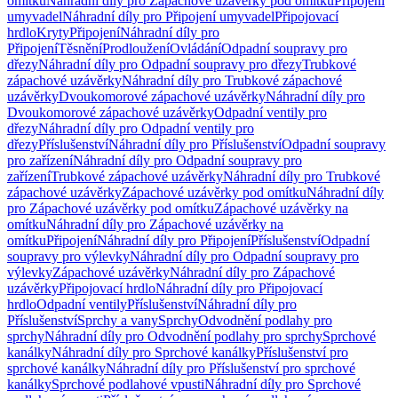
omítku
Náhradní díly pro Zápachové uzávěrky pod omítku
Připojení
umyvadel
Náhradní díly pro Připojení umyvadel
Připojovací
hrdlo
Kryty
Připojení
Náhradní díly pro
Připojení
Těsnění
Prodloužení
Ovládání
Odpadní soupravy pro
dřezy
Náhradní díly pro Odpadní soupravy pro dřezy
Trubkové
zápachové uzávěrky
Náhradní díly pro Trubkové zápachové
uzávěrky
Dvoukomorové zápachové uzávěrky
Náhradní díly pro
Dvoukomorové zápachové uzávěrky
Odpadní ventily pro
dřezy
Náhradní díly pro Odpadní ventily pro
dřezy
Příslušenství
Náhradní díly pro Příslušenství
Odpadní soupravy
pro zařízení
Náhradní díly pro Odpadní soupravy pro
zařízení
Trubkové zápachové uzávěrky
Náhradní díly pro Trubkové
zápachové uzávěrky
Zápachové uzávěrky pod omítku
Náhradní díly
pro Zápachové uzávěrky pod omítku
Zápachové uzávěrky na
omítku
Náhradní díly pro Zápachové uzávěrky na
omítku
Připojení
Náhradní díly pro Připojení
Příslušenství
Odpadní
soupravy pro výlevky
Náhradní díly pro Odpadní soupravy pro
výlevky
Zápachové uzávěrky
Náhradní díly pro Zápachové
uzávěrky
Připojovací hrdlo
Náhradní díly pro Připojovací
hrdlo
Odpadní ventily
Příslušenství
Náhradní díly pro
Příslušenství
Sprchy a vany
Sprchy
Odvodnění podlahy pro
sprchy
Náhradní díly pro Odvodnění podlahy pro sprchy
Sprchové
kanálky
Náhradní díly pro Sprchové kanálky
Příslušenství pro
sprchové kanálky
Náhradní díly pro Příslušenství pro sprchové
kanálky
Sprchové podlahové vpusti
Náhradní díly pro Sprchové