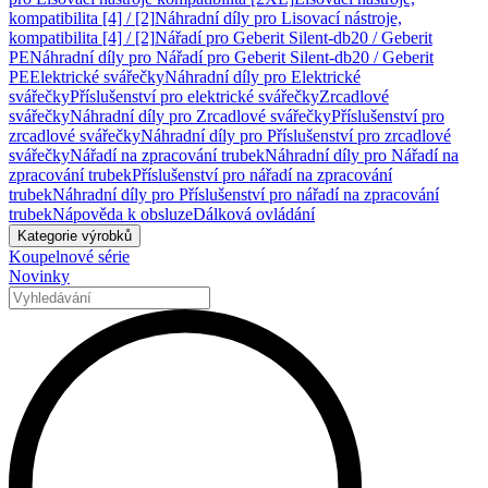
kompatibilita [4] / [2]
Náhradní díly pro Lisovací nástroje,
kompatibilita [4] / [2]
Nářadí pro Geberit Silent-db20 / Geberit
PE
Náhradní díly pro Nářadí pro Geberit Silent-db20 / Geberit
PE
Elektrické svářečky
Náhradní díly pro Elektrické
svářečky
Příslušenství pro elektrické svářečky
Zrcadlové
svářečky
Náhradní díly pro Zrcadlové svářečky
Příslušenství pro
zrcadlové svářečky
Náhradní díly pro Příslušenství pro zrcadlové
svářečky
Nářadí na zpracování trubek
Náhradní díly pro Nářadí na
zpracování trubek
Příslušenství pro nářadí na zpracování
trubek
Náhradní díly pro Příslušenství pro nářadí na zpracování
trubek
Nápověda k obsluze
Dálková ovládání
Kategorie výrobků
Koupelnové série
Novinky