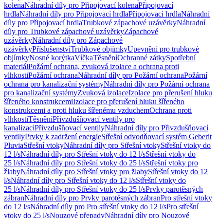
kolena
Náhradní díly pro Připojovací kolena
Připojovací
hrdla
Náhradní díly pro Připojovací hrdla
Připojovací hrdla
Náhradní
díly pro Připojovací hrdla
Trubkové zápachové uzávěrky
Náhradní
díly pro Trubkové zápachové uzávěrky
Zápachové
uzávěrky
Náhradní díly pro Zápachové
uzávěrky
Příslušenství
Trubkové objímky
Upevnění pro trubkové
objímky
Nosné korýtka
Víčka
Těsnění
Ochranné zátky
Spotřební
materiál
Požární ochrana, zvuková izolace a ochrana proti
vlhkosti
Požární ochrana
Náhradní díly pro Požární ochrana
Požární
ochrana pro kanalizační systémy
Náhradní díly pro Požární ochrana
pro kanalizační systémy
Zvuková izolace
Izolace pro přerušení hluku
šířeného konstrukcemi
Izolace pro přerušení hluku šířeného
konstrukcemi a proti hluku šířenému vzduchem
Ochrana proti
vlhkosti
Těsnění
Přivzdušňovací ventily pro
kanalizaci
Přivzdušňovací ventily
Náhradní díly pro Přivzdušňovací
ventily
Prvky k zadržení energie
Střešní odvodňovací systém Geberit
Pluvia
Střešní vtoky
Náhradní díly pro Střešní vtoky
Střešní vtoky do
12 l/s
Náhradní díly pro Střešní vtoky do 12 l/s
Střešní vtoky do
25 l/s
Náhradní díly pro Střešní vtoky do 25 l/s
Střešní vtoky pro
žlaby
Náhradní díly pro Střešní vtoky pro žlaby
Střešní vtoky do 12
l/s
Náhradní díly pro Střešní vtoky do 12 l/s
Střešní vtoky do
25 l/s
Náhradní díly pro Střešní vtoky do 25 l/s
Prvky parotěsných
zábran
Náhradní díly pro Prvky parotěsných zábran
Pro střešní vtoky
do 12 l/s
Náhradní díly pro Pro střešní vtoky do 12 l/s
Pro střešní
vtoky do 25 l/s
Nouzové přepady
Náhradní díly pro Nouzové