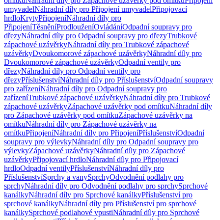
omítku
Náhradní díly pro Zápachové uzávěrky pod omítku
Připojení
umyvadel
Náhradní díly pro Připojení umyvadel
Připojovací
hrdlo
Kryty
Připojení
Náhradní díly pro
Připojení
Těsnění
Prodloužení
Ovládání
Odpadní soupravy pro
dřezy
Náhradní díly pro Odpadní soupravy pro dřezy
Trubkové
zápachové uzávěrky
Náhradní díly pro Trubkové zápachové
uzávěrky
Dvoukomorové zápachové uzávěrky
Náhradní díly pro
Dvoukomorové zápachové uzávěrky
Odpadní ventily pro
dřezy
Náhradní díly pro Odpadní ventily pro
dřezy
Příslušenství
Náhradní díly pro Příslušenství
Odpadní soupravy
pro zařízení
Náhradní díly pro Odpadní soupravy pro
zařízení
Trubkové zápachové uzávěrky
Náhradní díly pro Trubkové
zápachové uzávěrky
Zápachové uzávěrky pod omítku
Náhradní díly
pro Zápachové uzávěrky pod omítku
Zápachové uzávěrky na
omítku
Náhradní díly pro Zápachové uzávěrky na
omítku
Připojení
Náhradní díly pro Připojení
Příslušenství
Odpadní
soupravy pro výlevky
Náhradní díly pro Odpadní soupravy pro
výlevky
Zápachové uzávěrky
Náhradní díly pro Zápachové
uzávěrky
Připojovací hrdlo
Náhradní díly pro Připojovací
hrdlo
Odpadní ventily
Příslušenství
Náhradní díly pro
Příslušenství
Sprchy a vany
Sprchy
Odvodnění podlahy pro
sprchy
Náhradní díly pro Odvodnění podlahy pro sprchy
Sprchové
kanálky
Náhradní díly pro Sprchové kanálky
Příslušenství pro
sprchové kanálky
Náhradní díly pro Příslušenství pro sprchové
kanálky
Sprchové podlahové vpusti
Náhradní díly pro Sprchové