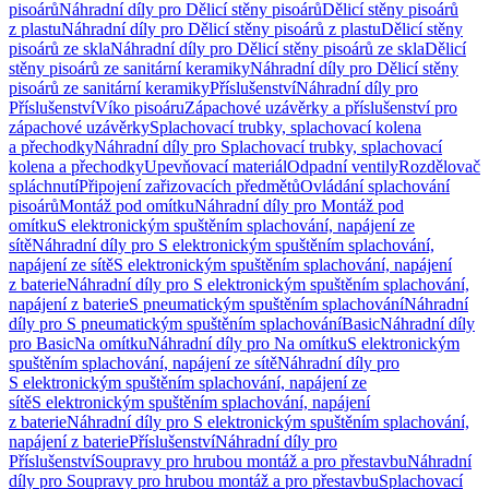
pisoárů
Náhradní díly pro Dělicí stěny pisoárů
Dělicí stěny pisoárů
z plastu
Náhradní díly pro Dělicí stěny pisoárů z plastu
Dělicí stěny
pisoárů ze skla
Náhradní díly pro Dělicí stěny pisoárů ze skla
Dělicí
stěny pisoárů ze sanitární keramiky
Náhradní díly pro Dělicí stěny
pisoárů ze sanitární keramiky
Příslušenství
Náhradní díly pro
Příslušenství
Víko pisoáru
Zápachové uzávěrky a příslušenství pro
zápachové uzávěrky
Splachovací trubky, splachovací kolena
a přechodky
Náhradní díly pro Splachovací trubky, splachovací
kolena a přechodky
Upevňovací materiál
Odpadní ventily
Rozdělovač
spláchnutí
Připojení zařizovacích předmětů
Ovládání splachování
pisoárů
Montáž pod omítku
Náhradní díly pro Montáž pod
omítku
S elektronickým spuštěním splachování, napájení ze
sítě
Náhradní díly pro S elektronickým spuštěním splachování,
napájení ze sítě
S elektronickým spuštěním splachování, napájení
z baterie
Náhradní díly pro S elektronickým spuštěním splachování,
napájení z baterie
S pneumatickým spuštěním splachování
Náhradní
díly pro S pneumatickým spuštěním splachování
Basic
Náhradní díly
pro Basic
Na omítku
Náhradní díly pro Na omítku
S elektronickým
spuštěním splachování, napájení ze sítě
Náhradní díly pro
S elektronickým spuštěním splachování, napájení ze
sítě
S elektronickým spuštěním splachování, napájení
z baterie
Náhradní díly pro S elektronickým spuštěním splachování,
napájení z baterie
Příslušenství
Náhradní díly pro
Příslušenství
Soupravy pro hrubou montáž a pro přestavbu
Náhradní
díly pro Soupravy pro hrubou montáž a pro přestavbu
Splachovací