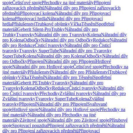
spoje
Čelisťové spoje
Přechodky na jiné materiály
Připojení
zařizovacích předmětů
Náhradní díly pro Připojení zařizovacích
předmětů
Připojovací kolena
Náhradní díly pro Připojovací
kolena
Připojovací hrdla
Náhradní díly pro Připojovací
hrdla
Příslušenství
Trubkové objímky
Víčka
Těsnění
Spotřební
materiál
Geberit Silent-Pro
Trubky
Náhradní díly pro
Trubky
Tvarovky
Náhradní díly pro Tvarovky
Kolena
Náhradní díly
pro Kolena
Odbočky
Náhradní díly pro Odbočky
Redukce
Náhradní
díly pro Redukce
Čisticí tvarovky
Náhradní díly pro Čisticí
tvarovky
Tvarovky SuperTube
Náhradní díly pro Tvarovky
SuperTube
Kolena
Náhradní díly pro Kolena
Odbočky
Náhradní díly
pro Odbočky
Připojení
Náhradní díly pro Připojení
Hrdlové
spoje
Náhradní díly pro Hrdlové spoje
Čelisťové spoje
Přechodky na
jiné materiály
Příslušenství
Náhradní díly pro Příslušenství
Trubkové
objímky
Víčka
Těsnění
Náhradní díly pro Těsnění
Spotřební
materiál
Geberit PE
Trubky
Tvarovky
Náhradní díly pro
Tvarovky
Kolena
Odbočky
Redukce
Čisticí tvarovky
Náhradní díly
pro Čisticí tvarovky
Přechodky
Zvláštní tvarovky
Náhradní díly pro
Zvláštní tvarovky
Tvarovky SuperTube
Kolena
Zvláštní
tvarovky
Připojení
Náhradní díly pro Připojení
Svařované
spoje
Hrdlové spoje
Náhradní díly pro Hrdlové spoje
Přechodky na
jiné materiály
Náhradní díly pro Přechodky na jiné
materiály
Závitové spoje
Náhradní díly pro Závitové spoje
Přírubové
spoje
Spojovací pouzdra
Připojení zařizovacích předmětů
Náhradní
díly pro Připojení zařizovacích předmětů
Připojovací