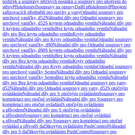
nožiček a soupravy příčných nosníků a soupravy pro ukotvení do
stěny
Příslušenství
Soupravy na opravy
Další příslušenství
Připojení
zařizovacích předmětů pro sprchy a vany
Odpadní soupravy pro
sprchové vaničky, d52
Náhradní díly pro Odpadní soupravy pro
sprchové vaničky, d52
S krytem odpadního ventilu
Náhradní díly pro
S krytem odpadního ventilu
Bez krytu odpadního ventilu
Náhradní
díly pro Bez krytu odpadního ventilu
Kryty odpadního
ventilu
Náhradní díly pro Kryty odpadního ventilu
Odpadní soupravy
pro sprchové vaničky, d90
Náhradní díly pro Odpadní soupravy pro
sprchové vaničky, d90
S krytem odpadního ventilu
Náhradní díly pro
S krytem odpadního ventilu
Bez krytu odpadního ventilu
Náhradní
díly pro Bez krytu odpadního ventilu
Kryty odpadního
ventilu
Náhradní díly pro Kryty odpadního ventilu
Odpadní soupravy
pro sprchové vaničky Sestra
Náhradní díly pro Odpadní soupravy
pro sprchové vaničky Sestra
Bez krytu odpadního ventilu
Náhradní
díly pro Bez krytu odpadního ventilu
Odpadní soupravy pro vany,
d52
Náhradní díly pro Odpadní soupravy pro vany, d52
S otočným
ovládáním
Náhradní díly pro S otočným ovládáním
Soupravy pro
kompletaci pro otočné ovládání
Náhradní díly pro Soupravy pro
kompletaci pro otočné ovládání
S otočným ovládáním
a přívodem
Náhradní díly pro S otočným ovládáním
a přívodem
Soupravy pro kompletaci pro otočné ovládání
a přívod
Náhradní díly pro Soupravy pro kompletaci pro otočné
ovládání a přívod
S tlačítkovým ovládáním PushControl
Náhradní
díly pro S tlačítkovým ovládáním PushControl
Soupravy pro