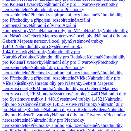
pro Kolena
T tvarovky
Náhradní díly pro T tvarovky
Přechodky
nerozebíratelné
Náhradní díly pro Přechodky
nerozebíratelné
Přechodky a připojení, rozebíratelné
Náhradní díly
pro Přechodky a připojení, rozebíratelné
Axiální
kompenzátory
Náhradní díly pro Axiální
kompenzátory
Víčka
Náhradní díly pro Víčka
Nástěnky
Náhradní díly
pro Nástěnky
Geberit Mapress nerezová ocel, plyn
Náhradní díly pro
Geberit Mapress nerezová ocel, plyn
Systémové trubky
1.4401
Náhradní díly pro Systémové trubky
1.4401
Vsuvky
Nátrubky
Náhradní díly pro
Nátrubky
Redukce
Náhradní díly pro Redukce
Kolena
Náhradní díly
pro Kolena
T tvarovky
Náhradní díly pro T tvarovky
Přechodky
nerozebíratelné
Náhradní díly pro Přechodky
nerozebíratelné
Přechodky a připojení, rozebíratelné
Náhradní díly
pro Přechodky a připojení, rozebíratelné
Víčka
Náhradní díly pro
Víčka
Nástěnky
Náhradní díly pro Nástěnky
Geberit Mapress
nerezová ocel, FKM modrá
Náhradní díly pro Geberit Mapress
nerezová ocel, FKM modrá
Systémové trubky 1.4401
Náhradní díly
pro Systémové trubky 1.4401
Systémové trubky 1.4521
Náhradní
díly pro Systémové trubky 1.4521
Vsuvky
Nátrubky
Náhradní díly
pro Nátrubky
Redukce
Náhradní díly pro Redukce
Kolena
Náhradní
díly pro Kolena
T tvarovky
Náhradní díly pro T tvarovky
Přechodky
nerozebíratelné
Náhradní díly pro Přechodky
nerozebíratelné
Přechodky a připojení, rozebíratelné
Náhradní díly
pro Přechodky a připojení, rozebíratelné
Víčka
Náhradní díly pro