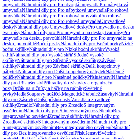
umyvadla
Náhradní díly pro Pro dvojitá umyvadla
Pro nábytková
umyvadla
Náhradní díly pro Pro nábytková umyvadla
Pro rohová
umývátka
Náhradní díly pro Pro rohová umývátka
Pro rohová
umyvadla
Náhradní díly pro Pro rohová umyvadla
Umyvadlové
desky
Náhradní díly pro Umyvadlové desky
Pro umyvadlo na desku,
tvar mísy
Náhradní díly pro Pro umyvadlo na desku, tvar mísy
Pro
umyvadlo na desku, pravoúhlé
Náhradní díly pro Pro umyvadlo na
desku, pravoúhlé
Boční prvky
Náhradní díly pro Boční prvky
Nízké
boční skříňky
Náhradní díly pro Nízké boční skříňky
Vysoká
skříň
Náhradní díly pro Vysoká skříň
Středně vysoké
skříňky
Náhradní díly pro Středně vysoké skříňky
Závěsné
skříňky
Náhradní díly pro Závěsné skříňky
Další koupelnový
nábytek
Náhradní díly pro Další koupelnový nábytek
Nástěnné
poličky
Náhradní díly pro Nástěnné poličky
Příslušenství
Náhradní
díly pro Příslušenství
Přihrádky do zásuvky a organizační
boxy
Držák na ručníky a háčky na ručníky
Světelné
prvky
Madla
Soupravy nožiček
Magnetické tabule
Zásuvky
Náhradní
díly pro Zásuvky
Další příslušenství
Zrcadla a zrcadlové
skříňky
Zrcadlo
Náhradní díly pro Zrcadlo
S integrovaným
osvětlením
Náhradní díly pro S integrovaným osvětlením
Bez
integrovaného osvětlení
Zrcadlové skříňky
Náhradní díly pro
Zrcadlové skříňky
S integrovaným osvětlením
Náhradní díly pro
S integrovaným osvětlením
Bez integrovaného osvětlení
Náhradní
díly pro Bez integrovaného osvětlení
Příslušenství
Světelné
prvky
Madla
Další příslušenství
Zásuvky
Armatury
Umyvadlové