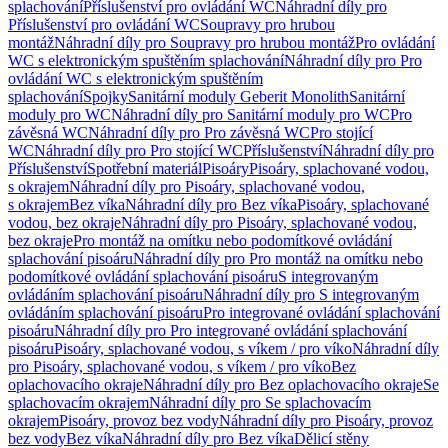
splachování
Příslušenství pro ovládání WC
Náhradní díly pro
Příslušenství pro ovládání WC
Soupravy pro hrubou
montáž
Náhradní díly pro Soupravy pro hrubou montáž
Pro ovládání
WC s elektronickým spuštěním splachování
Náhradní díly pro Pro
ovládání WC s elektronickým spuštěním
splachování
Spojky
Sanitární moduly Geberit Monolith
Sanitární
moduly pro WC
Náhradní díly pro Sanitární moduly pro WC
Pro
závěsná WC
Náhradní díly pro Pro závěsná WC
Pro stojící
WC
Náhradní díly pro Pro stojící WC
Příslušenství
Náhradní díly pro
Příslušenství
Spotřební materiál
Pisoáry
Pisoáry, splachované vodou,
s okrajem
Náhradní díly pro Pisoáry, splachované vodou,
s okrajem
Bez víka
Náhradní díly pro Bez víka
Pisoáry, splachované
vodou, bez okraje
Náhradní díly pro Pisoáry, splachované vodou,
bez okraje
Pro montáž na omítku nebo podomítkové ovládání
splachování pisoáru
Náhradní díly pro Pro montáž na omítku nebo
podomítkové ovládání splachování pisoáru
S integrovaným
ovládáním splachování pisoáru
Náhradní díly pro S integrovaným
ovládáním splachování pisoáru
Pro integrované ovládání splachování
pisoáru
Náhradní díly pro Pro integrované ovládání splachování
pisoáru
Pisoáry, splachované vodou, s víkem / pro víko
Náhradní díly
pro Pisoáry, splachované vodou, s víkem / pro víko
Bez
oplachovacího okraje
Náhradní díly pro Bez oplachovacího okraje
Se
splachovacím okrajem
Náhradní díly pro Se splachovacím
okrajem
Pisoáry, provoz bez vody
Náhradní díly pro Pisoáry, provoz
bez vody
Bez víka
Náhradní díly pro Bez víka
Dělicí stěny