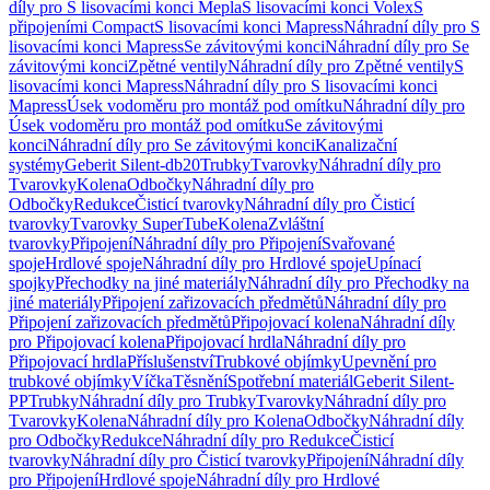
díly pro S lisovacími konci Mepla
S lisovacími konci Volex
S
připojeními Compact
S lisovacími konci Mapress
Náhradní díly pro S
lisovacími konci Mapress
Se závitovými konci
Náhradní díly pro Se
závitovými konci
Zpětné ventily
Náhradní díly pro Zpětné ventily
S
lisovacími konci Mapress
Náhradní díly pro S lisovacími konci
Mapress
Úsek vodoměru pro montáž pod omítku
Náhradní díly pro
Úsek vodoměru pro montáž pod omítku
Se závitovými
konci
Náhradní díly pro Se závitovými konci
Kanalizační
systémy
Geberit Silent-db20
Trubky
Tvarovky
Náhradní díly pro
Tvarovky
Kolena
Odbočky
Náhradní díly pro
Odbočky
Redukce
Čisticí tvarovky
Náhradní díly pro Čisticí
tvarovky
Tvarovky SuperTube
Kolena
Zvláštní
tvarovky
Připojení
Náhradní díly pro Připojení
Svařované
spoje
Hrdlové spoje
Náhradní díly pro Hrdlové spoje
Upínací
spojky
Přechodky na jiné materiály
Náhradní díly pro Přechodky na
jiné materiály
Připojení zařizovacích předmětů
Náhradní díly pro
Připojení zařizovacích předmětů
Připojovací kolena
Náhradní díly
pro Připojovací kolena
Připojovací hrdla
Náhradní díly pro
Připojovací hrdla
Příslušenství
Trubkové objímky
Upevnění pro
trubkové objímky
Víčka
Těsnění
Spotřební materiál
Geberit Silent-
PP
Trubky
Náhradní díly pro Trubky
Tvarovky
Náhradní díly pro
Tvarovky
Kolena
Náhradní díly pro Kolena
Odbočky
Náhradní díly
pro Odbočky
Redukce
Náhradní díly pro Redukce
Čisticí
tvarovky
Náhradní díly pro Čisticí tvarovky
Připojení
Náhradní díly
pro Připojení
Hrdlové spoje
Náhradní díly pro Hrdlové