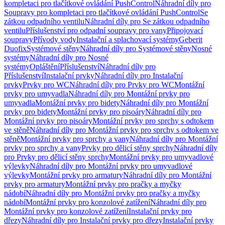
kompletaci pro tlačítkové ovládání PushControl
Náhradní díly pro
Soupravy pro kompletaci pro tlačítkové ovládání PushControl
Se
zátkou odpadního ventilu
Náhradní díly pro Se zátkou odpadního
ventilu
Příslušenství pro odpadní soupravy pro vany
Připojovací
soupravy
Přívody vody
Instalační a splachovací systémy
Geberit
Duofix
Systémové stěny
Náhradní díly pro Systémové stěny
Nosné
systémy
Náhradní díly pro Nosné
systémy
Opláštění
Příslušenství
Náhradní díly pro
Příslušenství
Instalační prvky
Náhradní díly pro Instalační
prvky
Prvky pro WC
Náhradní díly pro Prvky pro WC
Montážní
prvky pro umyvadla
Náhradní díly pro Montážní prvky pro
umyvadla
Montážní prvky pro bidety
Náhradní díly pro Montážní
prvky pro bidety
Montážní prvky pro pisoáry
Náhradní díly pro
Montážní prvky pro pisoáry
Montážní prvky pro sprchy s odtokem
ve stěně
Náhradní díly pro Montážní prvky pro sprchy s odtokem ve
stěně
Montážní prvky pro sprchy a vany
Náhradní díly pro Montážní
prvky pro sprchy a vany
Prvky pro dělicí stěny sprchy
Náhradní díly
pro Prvky pro dělicí stěny sprchy
Montážní prvky pro umyvadlové
výlevky
Náhradní díly pro Montážní prvky pro umyvadlové
výlevky
Montážní prvky pro armatury
Náhradní díly pro Montážní
prvky pro armatury
Montážní prvky pro pračky a myčky
nádobí
Náhradní díly pro Montážní prvky pro pračky a myčky
nádobí
Montážní prvky pro konzolové zatížení
Náhradní díly pro
Montážní prvky pro konzolové zatížení
Instalační prvky pro
dřezy
Náhradní díly pro Instalační prvky pro dřezy
Instalační prvky