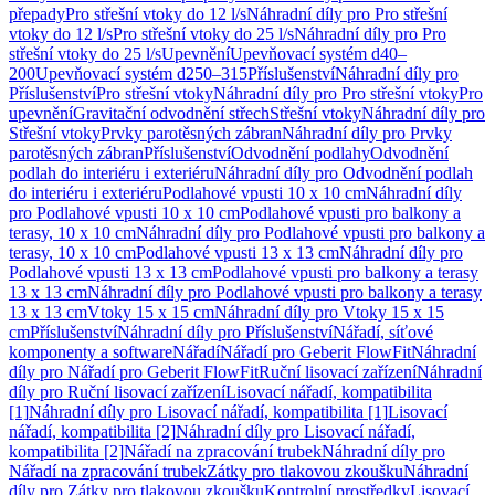
přepady
Pro střešní vtoky do 12 l/s
Náhradní díly pro Pro střešní
vtoky do 12 l/s
Pro střešní vtoky do 25 l/s
Náhradní díly pro Pro
střešní vtoky do 25 l/s
Upevnění
Upevňovací systém d40–
200
Upevňovací systém d250–315
Příslušenství
Náhradní díly pro
Příslušenství
Pro střešní vtoky
Náhradní díly pro Pro střešní vtoky
Pro
upevnění
Gravitační odvodnění střech
Střešní vtoky
Náhradní díly pro
Střešní vtoky
Prvky parotěsných zábran
Náhradní díly pro Prvky
parotěsných zábran
Příslušenství
Odvodnění podlahy
Odvodnění
podlah do interiéru i exteriéru
Náhradní díly pro Odvodnění podlah
do interiéru i exteriéru
Podlahové vpusti 10 x 10 cm
Náhradní díly
pro Podlahové vpusti 10 x 10 cm
Podlahové vpusti pro balkony a
terasy, 10 x 10 cm
Náhradní díly pro Podlahové vpusti pro balkony a
terasy, 10 x 10 cm
Podlahové vpusti 13 x 13 cm
Náhradní díly pro
Podlahové vpusti 13 x 13 cm
Podlahové vpusti pro balkony a terasy
13 x 13 cm
Náhradní díly pro Podlahové vpusti pro balkony a terasy
13 x 13 cm
Vtoky 15 x 15 cm
Náhradní díly pro Vtoky 15 x 15
cm
Příslušenství
Náhradní díly pro Příslušenství
Nářadí, síťové
komponenty a software
Nářadí
Nářadí pro Geberit FlowFit
Náhradní
díly pro Nářadí pro Geberit FlowFit
Ruční lisovací zařízení
Náhradní
díly pro Ruční lisovací zařízení
Lisovací nářadí, kompatibilita
[1]
Náhradní díly pro Lisovací nářadí, kompatibilita [1]
Lisovací
nářadí, kompatibilita [2]
Náhradní díly pro Lisovací nářadí,
kompatibilita [2]
Nářadí na zpracování trubek
Náhradní díly pro
Nářadí na zpracování trubek
Zátky pro tlakovou zkoušku
Náhradní
díly pro Zátky pro tlakovou zkoušku
Kontrolní prostředky
Lisovací