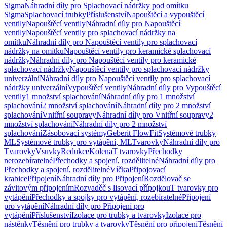
Sigma
Náhradní díly pro Splachovací nádržky pod omítku
Sigma
Splachovací trubky
Příslušenství
Napouštěcí a vypouštěcí
ventily
Napouštěcí ventily
Náhradní díly pro Napouštěcí
ventily
Napouštěcí ventily pro splachovací nádržky na
omítku
Náhradní díly pro Napouštěcí ventily pro splachovací
nádržky na omítku
Napouštěcí ventily pro keramické splachovací
nádržky
Náhradní díly pro Napouštěcí ventily pro keramické
splachovací nádržky
Napouštěcí ventily pro splachovací nádržky
univerzální
Náhradní díly pro Napouštěcí ventily pro splachovací
nádržky univerzální
Vypouštěcí ventily
Náhradní díly pro Vypouštěcí
ventily
1 množství splachování
Náhradní díly pro 1 množství
splachování
2 množství splachování
Náhradní díly pro 2 množství
splachování
Vnitřní soupravy
Náhradní díly pro Vnitřní soupravy
2
množství splachování
Náhradní díly pro 2 množství
splachování
Zásobovací systémy
Geberit FlowFit
Systémové trubky
ML
Systémové trubky pro vytápění, ML
Tvarovky
Náhradní díly pro
Tvarovky
Vsuvky
Redukce
Kolena
T tvarovky
Přechodky
nerozebíratelné
Přechodky a spojení, rozdělitelné
Náhradní díly pro
Přechodky a spojení, rozdělitelné
Víčka
Připojovací
krabice
Připojení
Náhradní díly pro Připojení
Rozdělovač se
závitovým připojením
Rozvaděč s lisovací přípojkou
T tvarovky pro
vytápění
Přechodky a spojky pro vytápění, rozebíratelné
Připojení
pro vytápění
Náhradní díly pro Připojení pro
vytápění
Příslušenství
Izolace pro trubky a tvarovky
Izolace pro
nástěnky
Těsnění pro trubky a tvarovky
Těsnění pro připojení
Těsnění