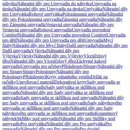
nábytku
Náhradní díly pro Umyvadla do nábytku
Umyvadla na
desku
Náhradní díly pro Umyvadla na desku
Umývátka
Náhradní díly
pro Umývátka
Rohové umývátka
Polozápustná umyvadla
Náhradní
díly pro Polozápustná umyvadla
Zápustná umyvadla
Náhradní díly
pro Zápustná umyvadla
Vestavná umyvadla
Náhradní díly pro
Vestavná umyvadla
Rohová umyvadla
Umyvadla provedení
Comfort
Náhradní díly pro Umyvadla provedení Comfort
Umyvadla
pro děti
Náhradní díly pro Umyvadla pro děti
Umyvadla
Mycí
žlaby
Náhradní díly pro Mycí žlaby
Další umyvadla
Náhradní díly pro
Další umyvadla
Výlevka
Náhradní díly pro
Výlevka
Výlevky
Náhradní díly pro Výlevky
Víceúčelový
dřez
Náhradní díly pro Víceúčelový dřez
Záchytné kalové
umyvadlo
Umyvadla pro učebny
Příslušenství
Sloupy
Náhradní díly
pro Sloupy
Sloupy
Polosloupy
Náhradní díly pro
Polosloupy
Příslušenství
Kryty odpadního ventilu
Držák na
ručníky
Upevňovací materiál
Dekorativní kryty
Sady umyvadla se
skříňkou pod umyvadlo
Sady umývátka se skříňkou pod
umyvadlo
Náhradní díly pro Sady umývátka se skříňkou pod
umyvadlo
Sady umyvadla se skříňkou pod umyvadlo
Náhradní díly
pro Sady umyvadla se skříňkou pod umyvadlo
Sady nábytkového
umyvadla se skříňkou pod umyvadlo
Náhradní díly pro Sady
nábytkového umyvadla se skříňkou pod umyvadlo
Koupelnový
nábytek
Skříňky pod umyvadlo
Náhradní díly pro Skříňky pod
umyvadlo
Pro umývátka
Náhradní díly pro Pro umývátka
Pro
umyvadla
Náhradní díly pro Pro umyvadla
Pro dvojitá