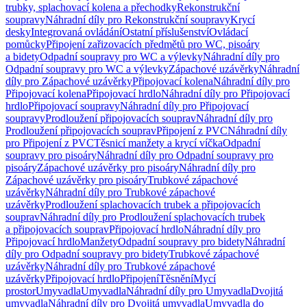
trubky, splachovací kolena a přechodky
Rekonstrukční
soupravy
Náhradní díly pro Rekonstrukční soupravy
Krycí
desky
Integrovaná ovládání
Ostatní příslušenství
Ovládací
pomůcky
Připojení zařizovacích předmětů pro WC, pisoáry
a bidety
Odpadní soupravy pro WC a výlevky
Náhradní díly pro
Odpadní soupravy pro WC a výlevky
Zápachové uzávěrky
Náhradní
díly pro Zápachové uzávěrky
Připojovací kolena
Náhradní díly pro
Připojovací kolena
Připojovací hrdlo
Náhradní díly pro Připojovací
hrdlo
Připojovací soupravy
Náhradní díly pro Připojovací
soupravy
Prodloužení připojovacích souprav
Náhradní díly pro
Prodloužení připojovacích souprav
Připojení z PVC
Náhradní díly
pro Připojení z PVC
Těsnicí manžety a krycí víčka
Odpadní
soupravy pro pisoáry
Náhradní díly pro Odpadní soupravy pro
pisoáry
Zápachové uzávěrky pro pisoáry
Náhradní díly pro
Zápachové uzávěrky pro pisoáry
Trubkové zápachové
uzávěrky
Náhradní díly pro Trubkové zápachové
uzávěrky
Prodloužení splachovacích trubek a připojovacích
souprav
Náhradní díly pro Prodloužení splachovacích trubek
a připojovacích souprav
Připojovací hrdlo
Náhradní díly pro
Připojovací hrdlo
Manžety
Odpadní soupravy pro bidety
Náhradní
díly pro Odpadní soupravy pro bidety
Trubkové zápachové
uzávěrky
Náhradní díly pro Trubkové zápachové
uzávěrky
Připojovací hrdlo
Připojení
Těsnění
Mycí
prostor
Umyvadla
Umyvadla
Náhradní díly pro Umyvadla
Dvojitá
umyvadla
Náhradní díly pro Dvojitá umyvadla
Umyvadla do