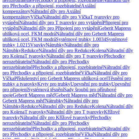
nerozebíratelné
Přechodky a připojení, rozebíratelné
Náhradní díly
pro Přechodky a připojení, rozebíratelné
Axiální
kompenzátory
Náhradní díly pro Axiální
kompenzátory
Víčka
Náhradní díly pro Víčka
T tvarovky pro
vytápění
Náhradní díly pro T tvarovky pro vytápění
Připojení pro
vytápění
Náhradní díly pro Připojení pro vytápění
Geberit Mapress
uhlíková ocel, FKM modrá
Náhradní díly pro Geberit Mapress
uhlíková ocel, FKM modrá
Systémové trubky 1.0034
Systémové
trubky 1.0215
Vsuvky
Nátrubky
Náhradní díly pro
Nátrubky
Redukce
Náhradní díly pro Redukce
Kolena
Náhradní díly
pro Kolena
T tvarovky
Náhradní díly pro T tvarovky
Přechodky
nerozebíratelné
Náhradní díly pro Přechodky
nerozebíratelné
Přechodky a připojení, rozebíratelné
Náhradní díly
pro Přechodky a připojení, rozebíratelné
Víčka
Náhradní díly pro
Víčka
Příslušenství pro Geberit Mapress uhlíková ocel
Těsnění pro
trubky a tvarovky
Kryty pro trubky
Upevnění pro trubky
Upevnění
pro připojení
Systémová těsnění
Sady šroubů pro přírubové
spoje
Geberit Mapress měď
Geberit Mapress měď
Náhradní díly pro
Geberit Mapress měď
Nátrubky
Náhradní díly pro
Nátrubky
Redukce
Náhradní díly pro Redukce
Kolena
Náhradní díly
pro Kolena
T tvarovky
Náhradní díly pro T tvarovky
Křížové
tvarovky
Náhradní díly pro Křížové tvarovky
Přechodky
nerozebíratelné
Náhradní díly pro Přechodky
nerozebíratelné
Přechodky a připojení, rozebíratelné
Náhradní díly
pro Přechodky a připojení, rozebíratelné
Víčka
Náhradní díly pro