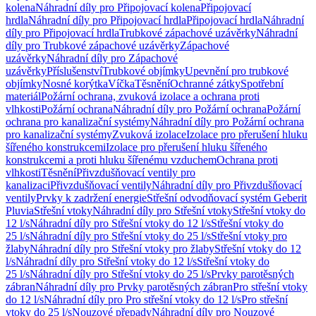
kolena
Náhradní díly pro Připojovací kolena
Připojovací
hrdla
Náhradní díly pro Připojovací hrdla
Připojovací hrdla
Náhradní
díly pro Připojovací hrdla
Trubkové zápachové uzávěrky
Náhradní
díly pro Trubkové zápachové uzávěrky
Zápachové
uzávěrky
Náhradní díly pro Zápachové
uzávěrky
Příslušenství
Trubkové objímky
Upevnění pro trubkové
objímky
Nosné korýtka
Víčka
Těsnění
Ochranné zátky
Spotřební
materiál
Požární ochrana, zvuková izolace a ochrana proti
vlhkosti
Požární ochrana
Náhradní díly pro Požární ochrana
Požární
ochrana pro kanalizační systémy
Náhradní díly pro Požární ochrana
pro kanalizační systémy
Zvuková izolace
Izolace pro přerušení hluku
šířeného konstrukcemi
Izolace pro přerušení hluku šířeného
konstrukcemi a proti hluku šířenému vzduchem
Ochrana proti
vlhkosti
Těsnění
Přivzdušňovací ventily pro
kanalizaci
Přivzdušňovací ventily
Náhradní díly pro Přivzdušňovací
ventily
Prvky k zadržení energie
Střešní odvodňovací systém Geberit
Pluvia
Střešní vtoky
Náhradní díly pro Střešní vtoky
Střešní vtoky do
12 l/s
Náhradní díly pro Střešní vtoky do 12 l/s
Střešní vtoky do
25 l/s
Náhradní díly pro Střešní vtoky do 25 l/s
Střešní vtoky pro
žlaby
Náhradní díly pro Střešní vtoky pro žlaby
Střešní vtoky do 12
l/s
Náhradní díly pro Střešní vtoky do 12 l/s
Střešní vtoky do
25 l/s
Náhradní díly pro Střešní vtoky do 25 l/s
Prvky parotěsných
zábran
Náhradní díly pro Prvky parotěsných zábran
Pro střešní vtoky
do 12 l/s
Náhradní díly pro Pro střešní vtoky do 12 l/s
Pro střešní
vtoky do 25 l/s
Nouzové přepady
Náhradní díly pro Nouzové