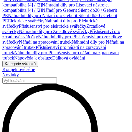
kompatibilita [4] / [2]
Náhradní díly pro Lisovací nástroje,
kompatibilita [4] / [2]
Nářadí pro Geberit Silent-db20 / Geberit
PE
Náhradní díly pro Nářadí pro Geberit Silent-db20 / Geberit
PE
Elektrické svářečky
Náhradní díly pro Elektrické
svářečky
Příslušenství pro elektrické svářečky
Zrcadlové
svářečky
Náhradní díly pro Zrcadlové svářečky
Příslušenství pro
zrcadlové svářečky
Náhradní díly pro Příslušenství pro zrcadlové
svářečky
Nářadí na zpracování trubek
Náhradní díly pro Nářadí na
zpracování trubek
Příslušenství pro nářadí na zpracování
trubek
Náhradní díly pro Příslušenství pro nářadí na zpracování
trubek
Nápověda k obsluze
Dálková ovládání
Kategorie výrobků
Koupelnové série
Novinky