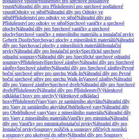
podlahové vpusti
Příslušenství pro sprchové podlahové
vpusti
Náhradní díly pro Příslušenství pro sprchové podlahové
vpusti
Odtoky ve stěně
Náhradní díly pro Odtoky ve
stěně
Příslušenství pro odtoky ve stěně
Náhradní díly pro
Příslušenství pro odtoky ve stěně
Sprchové vaničky a sprchové
plochy
Náhradní díly pro Sprchové vaničky a sprchové
plochy
Sprchové vaničky z minerálního materiálu a instalační prvky
Geberit Duofix
Sprchovací plochy z minerálních materiálů
Náhradní
díly pro Sprchovací plochy z minerálních materiálů
Instalační
prvky
Náhradní díly pro Instalační prvky
Specifické sprchové
odpadní soupravy
Náhradní díly pro Specifické sprchové odpadní
soupravy
Příslušenství
Sprchové zástěny
Náhradní díly pro Sprchové
zástěny
Sprchové zástěny
Náhradní díly pro Sprchové zástěny
Pevné
boční sprchové stěny pro sprchu Walk-In
Náhradní díly pro Pevné
boční sprchové stěny pro sprchu Walk-In
Vanové zástěny
Náhradní
díly pro Vanové zástěny
Sprchové dveře
Náhradní díly pro Sprchové
dveře
Příslušenství
Náhradní díly pro Příslušenství
Výklenkové
odkládací boxy pro sprchy
Výklenkové odkládací
boxy
Příslušenství
Vany
Vany ze sanitárního akrylátu
Náhradní díly
pro Vany ze sanitárního akrylátu
Obdélníkové vany
Náhradní díly
pro Obdélníkové vany
Vany z minerálního materiálu
Náhradní díly
pro Vany z minerálního materiálu
Vaničky pro miminka
Náhradní
díly pro Vaničky pro miminka
Instalační prvky
Náhradní díly pro
Instalační prvky
Soupravy nožiček a soupravy příčných nosníků
a soupravy pro ukotvení do stěny
Náhradní díly pro Soupravy