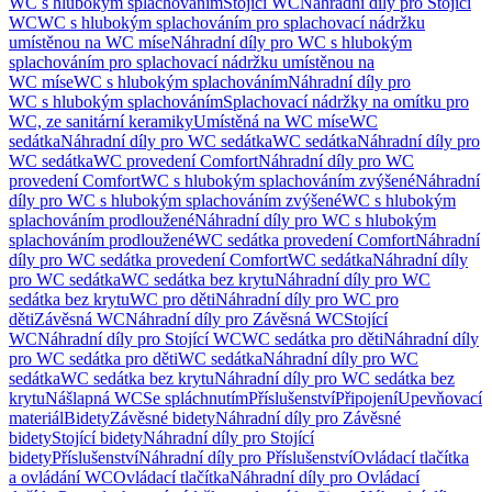
WC s hlubokým splachováním
Stojící WC
Náhradní díly pro Stojící
WC
WC s hlubokým splachováním pro splachovací nádržku
umístěnou na WC míse
Náhradní díly pro WC s hlubokým
splachováním pro splachovací nádržku umístěnou na
WC míse
WC s hlubokým splachováním
Náhradní díly pro
WC s hlubokým splachováním
Splachovací nádržky na omítku pro
WC, ze sanitární keramiky
Umístěná na WC míse
WC
sedátka
Náhradní díly pro WC sedátka
WC sedátka
Náhradní díly pro
WC sedátka
WC provedení Comfort
Náhradní díly pro WC
provedení Comfort
WC s hlubokým splachováním zvýšené
Náhradní
díly pro WC s hlubokým splachováním zvýšené
WC s hlubokým
splachováním prodloužené
Náhradní díly pro WC s hlubokým
splachováním prodloužené
WC sedátka provedení Comfort
Náhradní
díly pro WC sedátka provedení Comfort
WC sedátka
Náhradní díly
pro WC sedátka
WC sedátka bez krytu
Náhradní díly pro WC
sedátka bez krytu
WC pro děti
Náhradní díly pro WC pro
děti
Závěsná WC
Náhradní díly pro Závěsná WC
Stojící
WC
Náhradní díly pro Stojící WC
WC sedátka pro děti
Náhradní díly
pro WC sedátka pro děti
WC sedátka
Náhradní díly pro WC
sedátka
WC sedátka bez krytu
Náhradní díly pro WC sedátka bez
krytu
Nášlapná WC
Se spláchnutím
Příslušenství
Připojení
Upevňovací
materiál
Bidety
Závěsné bidety
Náhradní díly pro Závěsné
bidety
Stojící bidety
Náhradní díly pro Stojící
bidety
Příslušenství
Náhradní díly pro Příslušenství
Ovládací tlačítka
a ovládání WC
Ovládací tlačítka
Náhradní díly pro Ovládací