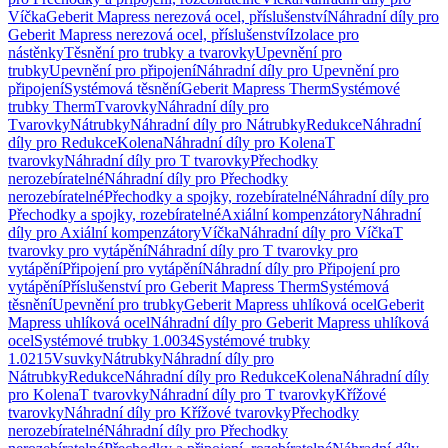
Víčka
Geberit Mapress nerezová ocel, příslušenství
Náhradní díly pro
Geberit Mapress nerezová ocel, příslušenství
Izolace pro
nástěnky
Těsnění pro trubky a tvarovky
Upevnění pro
trubky
Upevnění pro připojení
Náhradní díly pro Upevnění pro
připojení
Systémová těsnění
Geberit Mapress Therm
Systémové
trubky Therm
Tvarovky
Náhradní díly pro
Tvarovky
Nátrubky
Náhradní díly pro Nátrubky
Redukce
Náhradní
díly pro Redukce
Kolena
Náhradní díly pro Kolena
T
tvarovky
Náhradní díly pro T tvarovky
Přechodky
nerozebíratelné
Náhradní díly pro Přechodky
nerozebíratelné
Přechodky a spojky, rozebíratelné
Náhradní díly pro
Přechodky a spojky, rozebíratelné
Axiální kompenzátory
Náhradní
díly pro Axiální kompenzátory
Víčka
Náhradní díly pro Víčka
T
tvarovky pro vytápění
Náhradní díly pro T tvarovky pro
vytápění
Připojení pro vytápění
Náhradní díly pro Připojení pro
vytápění
Příslušenství pro Geberit Mapress Therm
Systémová
těsnění
Upevnění pro trubky
Geberit Mapress uhlíková ocel
Geberit
Mapress uhlíková ocel
Náhradní díly pro Geberit Mapress uhlíková
ocel
Systémové trubky 1.0034
Systémové trubky
1.0215
Vsuvky
Nátrubky
Náhradní díly pro
Nátrubky
Redukce
Náhradní díly pro Redukce
Kolena
Náhradní díly
pro Kolena
T tvarovky
Náhradní díly pro T tvarovky
Křížové
tvarovky
Náhradní díly pro Křížové tvarovky
Přechodky
nerozebíratelné
Náhradní díly pro Přechodky