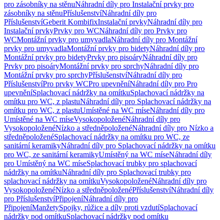
pro zásobníky na stěnu
Náhradní díly pro Instalační prvky pro
zásobníky na stěnu
Příslušenství
Náhradní díly pro
Příslušenství
Geberit Kombifix
Instalační prvky
Náhradní díly pro
Instalační prvky
Prvky pro WC
Náhradní díly pro Prvky pro
WC
Montážní prvky pro umyvadla
Náhradní díly pro Montážní
prvky pro umyvadla
Montážní prvky pro bidety
Náhradní díly pro
Montážní prvky pro bidety
Prvky pro pisoáry
Náhradní díly pro
Prvky pro pisoáry
Montážní prvky pro sprchy
Náhradní díly pro
Montážní prvky pro sprchy
Příslušenství
Náhradní díly pro
Příslušenství
Pro prvky WC
Pro upevnění
Náhradní díly pro Pro
upevnění
Splachovací nádržky na omítku
Splachovací nádržky na
omítku pro WC, z plastu
Náhradní díly pro Splachovací nádržky na
omítku pro WC, z plastu
Umístěné na WC míse
Náhradní díly pro
Umístěné na WC míse
Vysokopoložené
Náhradní díly pro
Vysokopoložené
Nízko a středněpoložené
Náhradní díly pro Nízko a
středněpoložené
Splachovací nádržky na omítku pro WC, ze
sanitární keramiky
Náhradní díly pro Splachovací nádržky na omítku
pro WC, ze sanitární keramiky
Umístěný na WC míse
Náhradní díly
pro Umístěný na WC míse
Splachovací trubky pro splachovací
nádržky na omítku
Náhradní díly pro Splachovací trubky pro
splachovací nádržky na omítku
Vysokopoložené
Náhradní díly pro
Vysokopoložené
Nízko a středněpoložené
Příslušenství
Náhradní díly
pro Příslušenství
Připojení
Náhradní díly pro
Připojení
Manžety
Spojky, růžice a díly proti vzdutí
Splachovací
nádržky pod omítku
Splachovací nádržky pod omítku