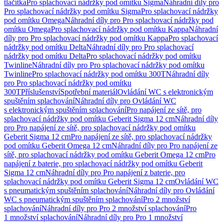
tlačítka
Pro splachovací nádržky pod omítku Sigma
Náhradní díly pro
Pro splachovací nádržky pod omítku Sigma
Pro splachovací nádržky
pod omítku Omega
Náhradní díly pro Pro splachovací nádržky pod
omítku Omega
Pro splachovací nádržky pod omítku Kappa
Náhradní
díly pro Pro splachovací nádržky pod omítku Kappa
Pro splachovací
nádržky pod omítku Delta
Náhradní díly pro Pro splachovací
nádržky pod omítku Delta
Pro splachovací nádržky pod omítku
Twinline
Náhradní díly pro Pro splachovací nádržky pod omítku
Twinline
Pro splachovací nádržky pod omítku 300T
Náhradní díly
pro Pro splachovací nádržky pod omítku
300T
Příslušenství
Spotřební materiál
Ovládání WC s elektronickým
spuštěním splachování
Náhradní díly pro Ovládání WC
s elektronickým spuštěním splachování
Pro napájení ze sítě, pro
splachovací nádržky pod omítku Geberit Sigma 12 cm
Náhradní díly
pro Pro napájení ze sítě, pro splachovací nádržky pod omítku
Geberit Sigma 12 cm
Pro napájení ze sítě, pro splachovací nádržky
pod omítku Geberit Omega 12 cm
Náhradní díly pro Pro napájení ze
sítě, pro splachovací nádržky pod omítku Geberit Omega 12 cm
Pro
napájení z baterie, pro splachovací nádržky pod omítku Geberit
Sigma 12 cm
Náhradní díly pro Pro napájení z baterie, pro
splachovací nádržky pod omítku Geberit Sigma 12 cm
Ovládání WC
s pneumatickým spuštěním splachování
Náhradní díly pro Ovládání
WC s pneumatickým spuštěním splachování
Pro 2 množství
splachování
Náhradní díly pro Pro 2 množství splachování
Pro
1 množství splachování
Náhradní díly pro Pro 1 množství