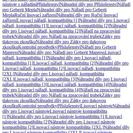
nástroje s nářadím
Příslušenství
Náhradní díly pro Příslušenství
Nářadí
pro Geberit Mepla
Náhradní díly pro Nářadí pro Geberit
Mepla
Ruční lisovací zařízení
Náhradní díly pro Ruční lisovací
zařízení
Lisovací nářadí, kompatibilita [1]
Náhradní díly pro Lisovací
nářadí, kompatibilita [1]
Lisovací nářadí, kompatibilita [2]
Náhradní
díly pro Lisovací nářadí, kompatibilita [2]
Nářadí na zpracování
trubek
Náhradní díly pro Nářadí na zpracování trubek
Zátky pro
tlakovou zkoušku
Náhradní díly pro Zátky pro tlakovou
zkoušku
Kontrolní prostředky
Příslušenství
Nářadí pro Geberit
Mapress
Náhradní díly pro Nářadí pro Geberit Mapress
Lisovací
nářadí, kompatibilita [1]
Náhradní díly pro Lisovací nářadí,
kompatibilita [1]
Lisovací nářadí, kompatibilita [2]
Náhradní díly pro
Lisovací nářadí, kompatibilita [2]
Lisovací nářadí, kompatibilita
[2XL]
Náhradní díly pro Lisovací nářadí, kompatibilita
[2XL]
Lisovací nářadí, kompatibilita [3]
Náhradní díly pro Lisovací
nářadí, kompatibilita [3]
Lisovací nářadí, kompatibilita [4]
Náhradní
díly pro Lisovací nářadí, kompatibilita [4]
Nářadí na zpracování
trubek
Náhradní díly pro Nářadí na zpracování trubek
Zátky pro
tlakovou zkoušku
Náhradní díly pro Zátky pro tlakovou
zkoušku
Kontrolní prostředky
Příslušenství
Lisovací nástroje
Náhradní
díly pro Lisovací nástroje
Lisovací nástroje kompatibilita
[1]
Náhradní díly pro Lisovací nástroje kompatibilita [1]
Lisovací
nástroje kompatibilita [2]
Náhradní díly pro Lisovací nástroje
kompatibilita [2]
Lisovací nástroje kompatibilita [2XL]
Náhradní díly
pro Lisovací nástroje kompatibilita [2XL]
Lisovací nástroje,