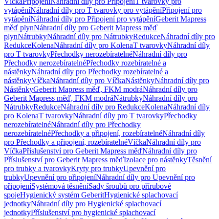
Víčka
Připojení
Náhradní díly pro Připojení
T tvarovky pro
vytápění
Náhradní díly pro T tvarovky pro vytápění
Připojení pro
vytápění
Náhradní díly pro Připojení pro vytápění
Geberit Mapress
měď plyn
Náhradní díly pro Geberit Mapress měď
plyn
Nátrubky
Náhradní díly pro Nátrubky
Redukce
Náhradní díly pro
Redukce
Kolena
Náhradní díly pro Kolena
T tvarovky
Náhradní díly
pro T tvarovky
Přechodky nerozebíratelné
Náhradní díly pro
Přechodky nerozebíratelné
Přechodky rozebíratelné a
nástěnky
Náhradní díly pro Přechodky rozebíratelné a
nástěnky
Víčka
Náhradní díly pro Víčka
Nástěnky
Náhradní díly pro
Nástěnky
Geberit Mapress měď, FKM modrá
Náhradní díly pro
Geberit Mapress měď, FKM modrá
Nátrubky
Náhradní díly pro
Nátrubky
Redukce
Náhradní díly pro Redukce
Kolena
Náhradní díly
pro Kolena
T tvarovky
Náhradní díly pro T tvarovky
Přechodky
nerozebíratelné
Náhradní díly pro Přechodky
nerozebíratelné
Přechodky a připojení, rozebíratelné
Náhradní díly
pro Přechodky a připojení, rozebíratelné
Víčka
Náhradní díly pro
Víčka
Příslušenství pro Geberit Mapress měď
Náhradní díly pro
Příslušenství pro Geberit Mapress měď
Izolace pro nástěnky
Těsnění
pro trubky a tvarovky
Kryty pro trubky
Upevnění pro
trubky
Upevnění pro připojení
Náhradní díly pro Upevnění pro
připojení
Systémová těsnění
Sady šroubů pro přírubové
spoje
Hygienický systém Geberit
Hygienické splachovací
jednotky
Náhradní díly pro Hygienické splachovací
jednotky
Příslušenství pro hygienické splachovací