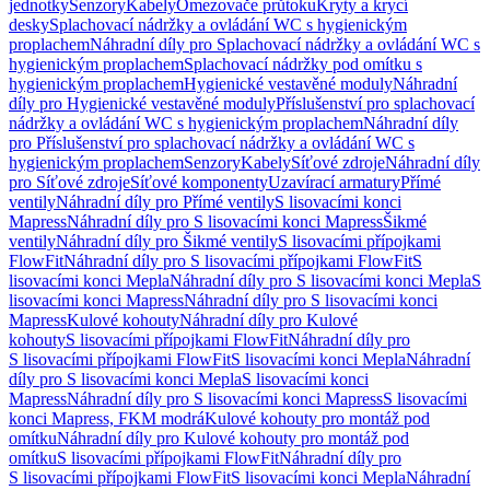
jednotky
Senzory
Kabely
Omezovače průtoku
Kryty a krycí
desky
Splachovací nádržky a ovládání WC s hygienickým
proplachem
Náhradní díly pro Splachovací nádržky a ovládání WC s
hygienickým proplachem
Splachovací nádržky pod omítku s
hygienickým proplachem
Hygienické vestavěné moduly
Náhradní
díly pro Hygienické vestavěné moduly
Příslušenství pro splachovací
nádržky a ovládání WC s hygienickým proplachem
Náhradní díly
pro Příslušenství pro splachovací nádržky a ovládání WC s
hygienickým proplachem
Senzory
Kabely
Síťové zdroje
Náhradní díly
pro Síťové zdroje
Síťové komponenty
Uzavírací armatury
Přímé
ventily
Náhradní díly pro Přímé ventily
S lisovacími konci
Mapress
Náhradní díly pro S lisovacími konci Mapress
Šikmé
ventily
Náhradní díly pro Šikmé ventily
S lisovacími přípojkami
FlowFit
Náhradní díly pro S lisovacími přípojkami FlowFit
S
lisovacími konci Mepla
Náhradní díly pro S lisovacími konci Mepla
S
lisovacími konci Mapress
Náhradní díly pro S lisovacími konci
Mapress
Kulové kohouty
Náhradní díly pro Kulové
kohouty
S lisovacími přípojkami FlowFit
Náhradní díly pro
S lisovacími přípojkami FlowFit
S lisovacími konci Mepla
Náhradní
díly pro S lisovacími konci Mepla
S lisovacími konci
Mapress
Náhradní díly pro S lisovacími konci Mapress
S lisovacími
konci Mapress, FKM modrá
Kulové kohouty pro montáž pod
omítku
Náhradní díly pro Kulové kohouty pro montáž pod
omítku
S lisovacími přípojkami FlowFit
Náhradní díly pro
S lisovacími přípojkami FlowFit
S lisovacími konci Mepla
Náhradní