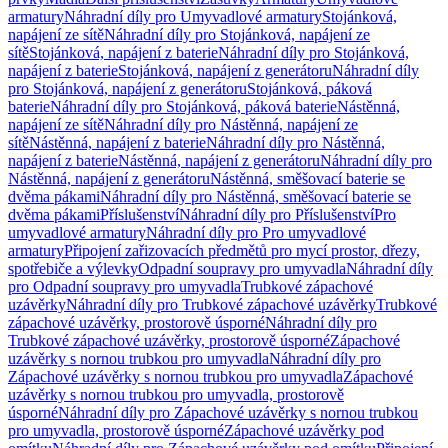
armatury
Náhradní díly pro Umyvadlové armatury
Stojánková,
napájení ze sítě
Náhradní díly pro Stojánková, napájení ze
sítě
Stojánková, napájení z baterie
Náhradní díly pro Stojánková,
napájení z baterie
Stojánková, napájení z generátoru
Náhradní díly
pro Stojánková, napájení z generátoru
Stojánková, páková
baterie
Náhradní díly pro Stojánková, páková baterie
Nástěnná,
napájení ze sítě
Náhradní díly pro Nástěnná, napájení ze
sítě
Nástěnná, napájení z baterie
Náhradní díly pro Nástěnná,
napájení z baterie
Nástěnná, napájení z generátoru
Náhradní díly pro
Nástěnná, napájení z generátoru
Nástěnná, směšovací baterie se
dvěma pákami
Náhradní díly pro Nástěnná, směšovací baterie se
dvěma pákami
Příslušenství
Náhradní díly pro Příslušenství
Pro
umyvadlové armatury
Náhradní díly pro Pro umyvadlové
armatury
Připojení zařizovacích předmětů pro mycí prostor, dřezy,
spotřebiče a výlevky
Odpadní soupravy pro umyvadla
Náhradní díly
pro Odpadní soupravy pro umyvadla
Trubkové zápachové
uzávěrky
Náhradní díly pro Trubkové zápachové uzávěrky
Trubkové
zápachové uzávěrky, prostorově úsporné
Náhradní díly pro
Trubkové zápachové uzávěrky, prostorově úsporné
Zápachové
uzávěrky s nornou trubkou pro umyvadla
Náhradní díly pro
Zápachové uzávěrky s nornou trubkou pro umyvadla
Zápachové
uzávěrky s nornou trubkou pro umyvadla, prostorově
úsporné
Náhradní díly pro Zápachové uzávěrky s nornou trubkou
pro umyvadla, prostorově úsporné
Zápachové uzávěrky pod