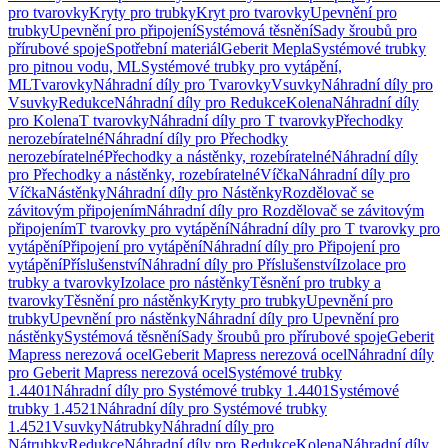
pro tvarovky
Kryty pro trubky
Kryt pro tvarovky
Upevnění pro
trubky
Upevnění pro připojení
Systémová těsnění
Sady šroubů pro
přírubové spoje
Spotřební materiál
Geberit Mepla
Systémové trubky
pro pitnou vodu, ML
Systémové trubky pro vytápění,
ML
Tvarovky
Náhradní díly pro Tvarovky
Vsuvky
Náhradní díly pro
Vsuvky
Redukce
Náhradní díly pro Redukce
Kolena
Náhradní díly
pro Kolena
T tvarovky
Náhradní díly pro T tvarovky
Přechodky
nerozebíratelné
Náhradní díly pro Přechodky
nerozebíratelné
Přechodky a nástěnky, rozebíratelné
Náhradní díly
pro Přechodky a nástěnky, rozebíratelné
Víčka
Náhradní díly pro
Víčka
Nástěnky
Náhradní díly pro Nástěnky
Rozdělovač se
závitovým připojením
Náhradní díly pro Rozdělovač se závitovým
připojením
T tvarovky pro vytápění
Náhradní díly pro T tvarovky pro
vytápění
Připojení pro vytápění
Náhradní díly pro Připojení pro
vytápění
Příslušenství
Náhradní díly pro Příslušenství
Izolace pro
trubky a tvarovky
Izolace pro nástěnky
Těsnění pro trubky a
tvarovky
Těsnění pro nástěnky
Kryty pro trubky
Upevnění pro
trubky
Upevnění pro nástěnky
Náhradní díly pro Upevnění pro
nástěnky
Systémová těsnění
Sady šroubů pro přírubové spoje
Geberit
Mapress nerezová ocel
Geberit Mapress nerezová ocel
Náhradní díly
pro Geberit Mapress nerezová ocel
Systémové trubky
1.4401
Náhradní díly pro Systémové trubky 1.4401
Systémové
trubky 1.4521
Náhradní díly pro Systémové trubky
1.4521
Vsuvky
Nátrubky
Náhradní díly pro
Nátrubky
Redukce
Náhradní díly pro Redukce
Kolena
Náhradní díly