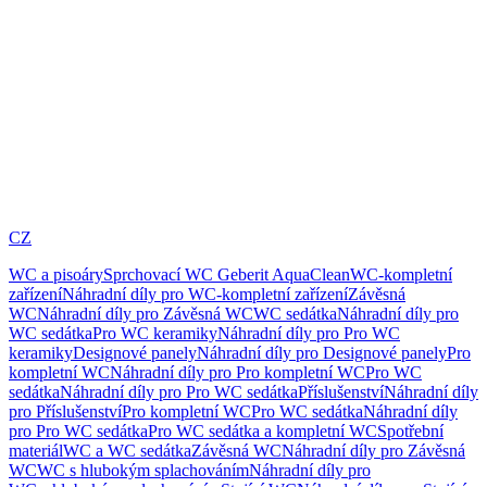
CZ
WC a pisoáry
Sprchovací WC Geberit AquaClean
WC-kompletní
zařízení
Náhradní díly pro WC-kompletní zařízení
Závěsná
WC
Náhradní díly pro Závěsná WC
WC sedátka
Náhradní díly pro
WC sedátka
Pro WC keramiky
Náhradní díly pro Pro WC
keramiky
Designové panely
Náhradní díly pro Designové panely
Pro
kompletní WC
Náhradní díly pro Pro kompletní WC
Pro WC
sedátka
Náhradní díly pro Pro WC sedátka
Příslušenství
Náhradní díly
pro Příslušenství
Pro kompletní WC
Pro WC sedátka
Náhradní díly
pro Pro WC sedátka
Pro WC sedátka a kompletní WC
Spotřební
materiál
WC a WC sedátka
Závěsná WC
Náhradní díly pro Závěsná
WC
WC s hlubokým splachováním
Náhradní díly pro