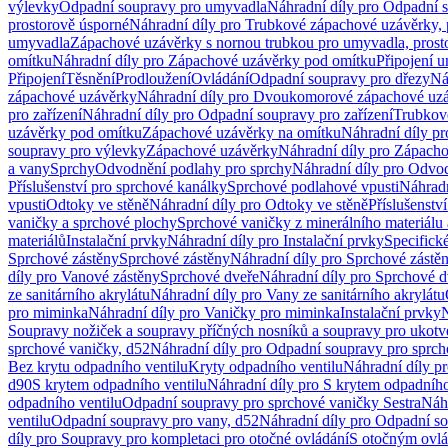
výlevky
Odpadní soupravy pro umyvadla
Náhradní díly pro Odpadní 
prostorově úsporné
Náhradní díly pro Trubkové zápachové uzávěrky, 
umyvadla
Zápachové uzávěrky s nornou trubkou pro umyvadla, prost
omítku
Náhradní díly pro Zápachové uzávěrky pod omítku
Připojení 
Připojení
Těsnění
Prodloužení
Ovládání
Odpadní soupravy pro dřezy
Ná
zápachové uzávěrky
Náhradní díly pro Dvoukomorové zápachové uz
pro zařízení
Náhradní díly pro Odpadní soupravy pro zařízení
Trubkov
uzávěrky pod omítku
Zápachové uzávěrky na omítku
Náhradní díly p
soupravy pro výlevky
Zápachové uzávěrky
Náhradní díly pro Zápach
a vany
Sprchy
Odvodnění podlahy pro sprchy
Náhradní díly pro Odvo
Příslušenství pro sprchové kanálky
Sprchové podlahové vpusti
Náhradn
vpusti
Odtoky ve stěně
Náhradní díly pro Odtoky ve stěně
Příslušenstv
vaničky a sprchové plochy
Sprchové vaničky z minerálního materiálu 
materiálů
Instalační prvky
Náhradní díly pro Instalační prvky
Specifick
Sprchové zástěny
Sprchové zástěny
Náhradní díly pro Sprchové zástě
díly pro Vanové zástěny
Sprchové dveře
Náhradní díly pro Sprchové d
ze sanitárního akrylátu
Náhradní díly pro Vany ze sanitárního akrylátu
pro miminka
Náhradní díly pro Vaničky pro miminka
Instalační prvky
N
Soupravy nožiček a soupravy příčných nosníků a soupravy pro ukotv
sprchové vaničky, d52
Náhradní díly pro Odpadní soupravy pro sprch
Bez krytu odpadního ventilu
Kryty odpadního ventilu
Náhradní díly p
d90
S krytem odpadního ventilu
Náhradní díly pro S krytem odpadního
odpadního ventilu
Odpadní soupravy pro sprchové vaničky Sestra
Náhr
ventilu
Odpadní soupravy pro vany, d52
Náhradní díly pro Odpadní so
díly pro Soupravy pro kompletaci pro otočné ovládání
S otočným ovl