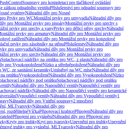
 PushControl
Soupravy pro kompletaci pro tlačítkové ovládání
Se zátkou odpadního ventilu
Příslušenství pro odpadní soupravy pro
osné systémy
Náhradní díly pro Nosné
 pro Prvky pro WC
Montážní prvky pro umyvadla
Náhradní díly pro
díly pro Montážní prvky pro pisoáry
Montážní prvky pro sprchy s
ážní prvky pro sprchy a vany
Prvky pro dělicí stěny sprchy
Náhradní
ontážní prvky pro armatury
Náhradní díly pro Montážní prvky pro
olové zatížení
Náhradní díly pro Montážní prvky pro konzolové
alační prvky pro zásobníky na stěnu
Příslušenství
Náhradní díly pro
rvky pro umyvadla
Náhradní díly pro Montážní prvky pro
ážní prvky pro sprchy
Náhradní díly pro Montážní prvky pro
u
Splachovací nádržky na omítku pro WC, z plastu
Náhradní díly pro
íly pro Vysokopoložené
Nízko a středněpoložené
Náhradní díly pro
o WC, ze sanitární keramiky
Umístěný na WC míse
Náhradní díly pro
 na omítku
Vysokopoložené
Náhradní díly pro Vysokopoložené
Nízko
plachovací nádržky pod omítku
Splachovací nádržky pod omítku
ventily
Náhradní díly pro Napouštěcí ventily
Napouštěcí ventily pro
lachovací nádržky
Náhradní díly pro Napouštěcí ventily pro keramické
iverzální
Vypouštěcí ventily
Náhradní díly pro Vypouštěcí ventily
1
pravy
Náhradní díly pro Vnitřní soupravy
2 množství
pění, ML
Tvarovky
Náhradní díly pro
ní, rozdělitelné
Víčka
Připojovací krabice
Připojení
Náhradní díly pro
ratelné
Připojení pro vytápění
Náhradní díly pro Připojení pro
ovky
Kryty pro trubky
Kryt pro tvarovky
Upevnění pro trubky
Upevnění
témové trubky pro vytápění, ML
Tvarovky
Náhradní díly pro