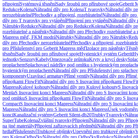
připojení
Systémová těsnění
Sady šroubů pro přírubové spoje
Geberit 
Redukce
Kolena
Náhradní díly pro Kolena
T tvarovky
Náhradní díly p
nerozebíratelné
Přechodky a připojení, rozebíratelné
Náhradní díly pro 
díly pro T tvarovky pro vytápění
Připojení pro vytápění
Náhradní díly 
Nátrubky
Redukce
Náhradní díly pro Redukce
Kolena
Náhradní díly p
rozebíratelné a nástěnky
Náhradní díly pro Přechodky rozebíratelné a 
Mapress měď, FKM modrá
Nátrubky
Náhradní díly pro Nátrubky
Red
díly pro Přechodky nerozebíratelné
Přechodky a připojení, rozebíratel
pro Příslušenství pro Geberit Mapress měď
Izolace pro nástěnky
Těsněn
těsnění
Sady šroubů pro přírubové spoje
Hygienický systém Geberit
Hy
jednotky
Senzory
Kabely
Omezovače průtoku
Kryty a krycí desky
Spla
proplachem
Splachovací nádržky pod omítku s hygienickým proplac
hygienickým proplachem
Náhradní díly pro Příslušenství pro splach
komponenty
Uzavírací armatury
Přímé ventily
Náhradní díly pro Přímé 
přípojkami FlowFit
Náhradní díly pro S lisovacími přípojkami FlowFi
Mapress
Kulové kohouty
Náhradní díly pro Kulové kohouty
S lisovac
Mepla
S lisovacími konci Mapress
Náhradní díly pro S lisovacími kon
pod omítku
S lisovacími přípojkami FlowFit
Náhradní díly pro S lisov
Compact
S lisovacími konci Mapress
Náhradní díly pro S lisovacími 
Mapress
Náhradní díly pro S lisovacími konci Mapress
Úsek vodoměru
konci
Kanalizační systémy
Geberit Silent-db20
Trubky
Tvarovky
Náhrad
SuperTube
Kolena
Zvláštní tvarovky
Připojení
Náhradní díly pro Připoj
na jiné materiály
Připojení zařizovacích předmětů
Náhradní díly pro Př
hrdla
Příslušenství
Trubkové objímky
Upevnění pro trubkové objímky
V
pro Kolena
Odbočky
Náhradní díly pro Odbočky
Redukce
Náhradní dí