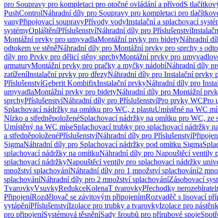
pro Soupravy pro kompletaci pro otočné ovládání a přívod
S tlačítko
PushControl
Náhradní díly pro Soupravy pro kompletaci pro tlačítko
vany
Připojovací soupravy
Přívody vody
Instalační a splachovací syst
systémy
Opláštění
Příslušenství
Náhradní díly pro Příslušenství
Instalač
Montážní prvky pro umyvadla
Montážní prvky pro bidety
Náhradní dí
odtokem ve stěně
Náhradní díly pro Montážní prvky pro sprchy s odt
díly pro Prvky pro dělicí stěny sprchy
Montážní prvky pro umyvadlov
armatury
Montážní prvky pro pračky a myčky nádobí
Náhradní díly p
zatížení
Instalační prvky pro dřezy
Náhradní díly pro Instalační prvky 
Příslušenství
Geberit Kombifix
Instalační prvky
Náhradní díly pro Insta
umyvadla
Montážní prvky pro bidety
Náhradní díly pro Montážní prvk
sprchy
Příslušenství
Náhradní díly pro Příslušenství
Pro prvky WC
Pro 
Splachovací nádržky na omítku pro WC, z plastu
Umístěné na WC mí
Nízko a středněpoložené
Splachovací nádržky na omítku pro WC, ze s
Umístěný na WC míse
Splachovací trubky pro splachovací nádržky n
a středněpoložené
Příslušenství
Náhradní díly pro Příslušenství
Připojen
Sigma
Náhradní díly pro Splachovací nádržky pod omítku Sigma
Spla
splachovací nádržky na omítku
Náhradní díly pro Napouštěcí ventily 
splachovací nádržky
Napouštěcí ventily pro splachovací nádržky univ
množství splachování
Náhradní díly pro 1 množství splachování
2 mno
splachování
Náhradní díly pro 2 množství splachování
Zásobovací sys
Tvarovky
Vsuvky
Redukce
Kolena
T tvarovky
Přechodky nerozebíratel
Připojení
Rozdělovač se závitovým připojením
Rozvaděč s lisovací př
vytápění
Příslušenství
Izolace pro trubky a tvarovky
Izolace pro nástěn
pro připojení
Systémová těsnění
Sady šroubů pro přírubové spoje
Spotř