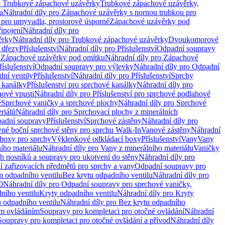
o Trubkové zápachové uzávěrky
Trubkové zápachové uzávěrky,
a
Náhradní díly pro Zápachové uzávěrky s nornou trubkou pro
 pro umyvadla, prostorově úsporné
Zápachové uzávěrky pod
řipojení
Náhradní díly pro
ěrky
Náhradní díly pro Trubkové zápachové uzávěrky
Dvoukomorové
 dřezy
Příslušenství
Náhradní díly pro Příslušenství
Odpadní soupravy
y
Zápachové uzávěrky pod omítku
Náhradní díly pro Zápachové
říslušenství
Odpadní soupravy pro výlevky
Náhradní díly pro Odpadní
ní ventily
Příslušenství
Náhradní díly pro Příslušenství
Sprchy
 kanálky
Příslušenství pro sprchové kanálky
Náhradní díly pro
hové vpusti
Náhradní díly pro Příslušenství pro sprchové podlahové
ě
Sprchové vaničky a sprchové plochy
Náhradní díly pro Sprchové
riálů
Náhradní díly pro Sprchovací plochy z minerálních
padní soupravy
Příslušenství
Sprchové zástěny
Náhradní díly pro
vné boční sprchové stěny pro sprchu Walk-In
Vanové zástěny
Náhradní
boxy pro sprchy
Výklenkové odkládací boxy
Příslušenství
Vany
Vany
ího materiálu
Náhradní díly pro Vany z minerálního materiálu
Vaničky
h nosníků a soupravy pro ukotvení do stěny
Náhradní díly pro
ní zařizovacích předmětů pro sprchy a vany
Odpadní soupravy pro
m odpadního ventilu
Bez krytu odpadního ventilu
Náhradní díly pro
0
Náhradní díly pro Odpadní soupravy pro sprchové vaničky,
ního ventilu
Kryty odpadního ventilu
Náhradní díly pro Kryty
 odpadního ventilu
Náhradní díly pro Bez krytu odpadního
ým ovládáním
Soupravy pro kompletaci pro otočné ovládání
Náhradní
Soupravy pro kompletaci pro otočné ovládání a přívod
Náhradní díly