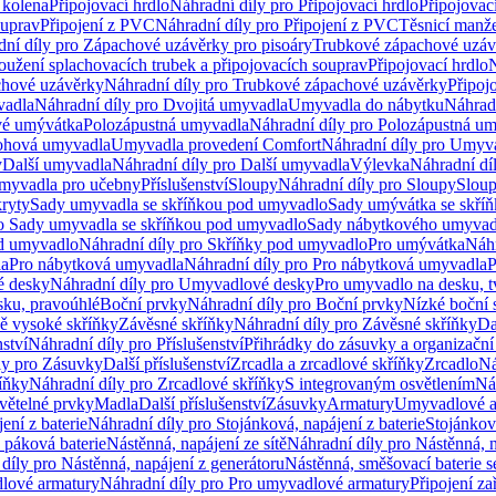
 kolena
Připojovací hrdlo
Náhradní díly pro Připojovací hrdlo
Připojovac
ouprav
Připojení z PVC
Náhradní díly pro Připojení z PVC
Těsnicí manže
ní díly pro Zápachové uzávěrky pro pisoáry
Trubkové zápachové uzáv
oužení splachovacích trubek a připojovacích souprav
Připojovací hrdlo
N
chové uzávěrky
Náhradní díly pro Trubkové zápachové uzávěrky
Připoj
vadla
Náhradní díly pro Dvojitá umyvadla
Umyvadla do nábytku
Náhrad
é umývátka
Polozápustná umyvadla
Náhradní díly pro Polozápustná u
hová umyvadla
Umyvadla provedení Comfort
Náhradní díly pro Umyv
y
Další umyvadla
Náhradní díly pro Další umyvadla
Výlevka
Náhradní dí
myvadla pro učebny
Příslušenství
Sloupy
Náhradní díly pro Sloupy
Slou
kryty
Sady umyvadla se skříňkou pod umyvadlo
Sady umývátka se skří
ro Sady umyvadla se skříňkou pod umyvadlo
Sady nábytkového umyvadl
d umyvadlo
Náhradní díly pro Skříňky pod umyvadlo
Pro umývátka
Náhr
la
Pro nábytková umyvadla
Náhradní díly pro Pro nábytková umyvadla
P
 desky
Náhradní díly pro Umyvadlové desky
Pro umyvadlo na desku, t
sku, pravoúhlé
Boční prvky
Náhradní díly pro Boční prvky
Nízké boční 
ně vysoké skříňky
Závěsné skříňky
Náhradní díly pro Závěsné skříňky
Da
nství
Náhradní díly pro Příslušenství
Přihrádky do zásuvky a organizačn
ly pro Zásuvky
Další příslušenství
Zrcadla a zrcadlové skříňky
Zrcadlo
Ná
íňky
Náhradní díly pro Zrcadlové skříňky
S integrovaným osvětlením
Ná
větelné prvky
Madla
Další příslušenství
Zásuvky
Armatury
Umyvadlové a
ení z baterie
Náhradní díly pro Stojánková, napájení z baterie
Stojánkov
 páková baterie
Nástěnná, napájení ze sítě
Náhradní díly pro Nástěnná, n
díly pro Nástěnná, napájení z generátoru
Nástěnná, směšovací baterie 
lové armatury
Náhradní díly pro Pro umyvadlové armatury
Připojení za