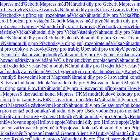
Mapress měď
Geberit Mapress měď
Náhradní díly pro Geberit Mapress 
ro T tvarovky
Křížové tvarovky
Náhradní díly pro Křížové tvarovky
Přec
Přechodky a připojení, rozebíratelné
Víčka
Náhradní díly pro Víčka
Přip
pro Připojení pro vytápění
Geberit Mapress měď plyn
Náhradní díly pro
ro Kolena
T tvarovky
Náhradní díly pro T tvarovky
Přechodky nerozebíra
nástěnky
Víčka
Náhradní díly pro Víčka
Nástěnky
Náhradní díly pro Nás
ukce
Náhradní díly pro Redukce
Kolena
Náhradní díly pro Kolena
T tvar
né
Náhradní díly pro Přechodky a připojení, rozebíratelné
Víčka
Náhradní
í pro trubky a tvarovky
Kryty pro trubky
Upevnění pro trubky
Upevnění
gienické splachovací jednotky
Náhradní díly pro Hygienické splachova
chovací nádržky a ovládání WC s hygienickým proplachem
Náhradní dí
hem
Hygienické vestavěné moduly
Náhradní díly pro Hygienické vestav
ovací nádržky a ovládání WC s hygienickým proplachem
Senzory
Kabely
ventily
S lisovacími konci Mapress
Náhradní díly pro S lisovacími konc
t
S lisovacími konci Mepla
Náhradní díly pro S lisovacími konci Mepla
S
ími přípojkami FlowFit
Náhradní díly pro S lisovacími přípojkami FlowF
ci Mapress
S lisovacími konci Mapress, FKM modrá
Kulové kohouty pr
acími přípojkami FlowFit
S lisovacími konci Mepla
Náhradní díly pro S 
konci Mapress
Se závitovými konci
Náhradní díly pro Se závitovými konc
 pro montáž pod omítku
Náhradní díly pro Úsek vodoměru pro montáž
ní díly pro Tvarovky
Kolena
Odbočky
Náhradní díly pro Odbočky
Redu
ení
Svařované spoje
Hrdlové spoje
Náhradní díly pro Hrdlové spoje
Upín
ipojení zařizovacích předmětů
Připojovací kolena
Náhradní díly pro Přip
íčka
Těsnění
Spotřební materiál
Geberit Silent-PP
Trubky
Náhradní díly 
ly pro Redukce
Čisticí tvarovky
Náhradní díly pro Čisticí tvarovky
Připoj