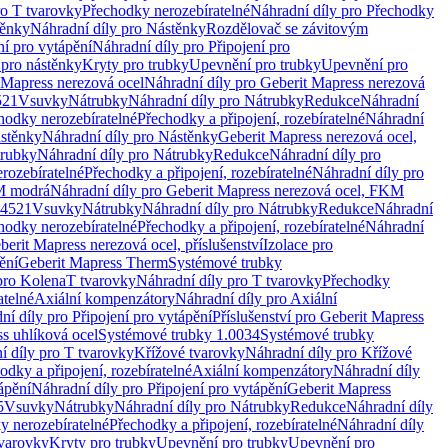
ro T tvarovky
Přechodky nerozebíratelné
Náhradní díly pro Přechodky
ěnky
Náhradní díly pro Nástěnky
Rozdělovač se závitovým
ní pro vytápění
Náhradní díly pro Připojení pro
 pro nástěnky
Kryty pro trubky
Upevnění pro trubky
Upevnění pro
 Mapress nerezová ocel
Náhradní díly pro Geberit Mapress nerezová
521
Vsuvky
Nátrubky
Náhradní díly pro Nátrubky
Redukce
Náhradní
hodky nerozebíratelné
Přechodky a připojení, rozebíratelné
Náhradní
stěnky
Náhradní díly pro Nástěnky
Geberit Mapress nerezová ocel,
rubky
Náhradní díly pro Nátrubky
Redukce
Náhradní díly pro
rozebíratelné
Přechodky a připojení, rozebíratelné
Náhradní díly pro
KM modrá
Náhradní díly pro Geberit Mapress nerezová ocel, FKM
.4521
Vsuvky
Nátrubky
Náhradní díly pro Nátrubky
Redukce
Náhradní
hodky nerozebíratelné
Přechodky a připojení, rozebíratelné
Náhradní
berit Mapress nerezová ocel, příslušenství
Izolace pro
ění
Geberit Mapress Therm
Systémové trubky
pro Kolena
T tvarovky
Náhradní díly pro T tvarovky
Přechodky
atelné
Axiální kompenzátory
Náhradní díly pro Axiální
ní díly pro Připojení pro vytápění
Příslušenství pro Geberit Mapress
s uhlíková ocel
Systémové trubky 1.0034
Systémové trubky
í díly pro T tvarovky
Křížové tvarovky
Náhradní díly pro Křížové
odky a připojení, rozebíratelné
Axiální kompenzátory
Náhradní díly
ápění
Náhradní díly pro Připojení pro vytápění
Geberit Mapress
5
Vsuvky
Nátrubky
Náhradní díly pro Nátrubky
Redukce
Náhradní díly
y nerozebíratelné
Přechodky a připojení, rozebíratelné
Náhradní díly
tvarovky
Kryty pro trubky
Upevnění pro trubky
Upevnění pro