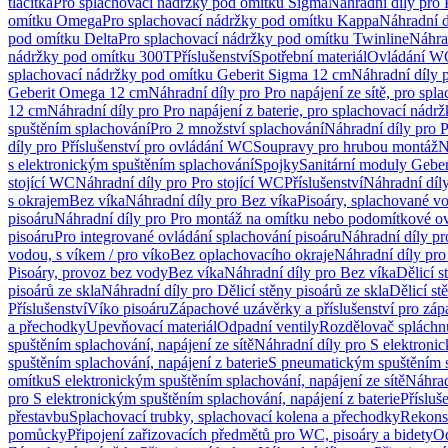
tlačítka
Pro splachovací nádržky pod omítku Sigma
Náhradní díly pro
omítku Omega
Pro splachovací nádržky pod omítku Kappa
Náhradní d
pod omítku Delta
Pro splachovací nádržky pod omítku Twinline
Náhra
nádržky pod omítku 300T
Příslušenství
Spotřební materiál
Ovládání WC
splachovací nádržky pod omítku Geberit Sigma 12 cm
Náhradní díly 
Geberit Omega 12 cm
Náhradní díly pro Pro napájení ze sítě, pro s
12 cm
Náhradní díly pro Pro napájení z baterie, pro splachovací nád
spuštěním splachování
Pro 2 množství splachování
Náhradní díly pro 
díly pro Příslušenství pro ovládání WC
Soupravy pro hrubou montáž
N
s elektronickým spuštěním splachování
Spojky
Sanitární moduly Geber
stojící WC
Náhradní díly pro Pro stojící WC
Příslušenství
Náhradní díly
s okrajem
Bez víka
Náhradní díly pro Bez víka
Pisoáry, splachované vo
pisoáru
Náhradní díly pro Pro montáž na omítku nebo podomítkové ov
pisoáru
Pro integrované ovládání splachování pisoáru
Náhradní díly pr
vodou, s víkem / pro víko
Bez oplachovacího okraje
Náhradní díly pro
Pisoáry, provoz bez vody
Bez víka
Náhradní díly pro Bez víka
Dělicí s
pisoárů ze skla
Náhradní díly pro Dělicí stěny pisoárů ze skla
Dělicí st
Příslušenství
Víko pisoáru
Zápachové uzávěrky a příslušenství pro zá
a přechodky
Upevňovací materiál
Odpadní ventily
Rozdělovač spláchn
spuštěním splachování, napájení ze sítě
Náhradní díly pro S elektronic
spuštěním splachování, napájení z baterie
S pneumatickým spuštěním 
omítku
S elektronickým spuštěním splachování, napájení ze sítě
Náhrad
pro S elektronickým spuštěním splachování, napájení z baterie
Přísluš
přestavbu
Splachovací trubky, splachovací kolena a přechodky
Rekons
pomůcky
Připojení zařizovacích předmětů pro WC, pisoáry a bidety
Od