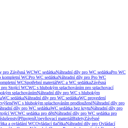
ly pro Závěsná WC
WC sedátka
Náhradní díly pro WC sedátka
Pro WC
ro kompletní WC
Pro WC sedátka
Náhradní díly pro Pro WC
kompletní WC
Spotřební materiál
WC a WC sedátka
Závěsná
 pro Stojící WC
WC s hlubokým splachováním pro splachovací
bokým splachováním
Náhradní díly pro WC s hlubokým
ka
WC sedátka
Náhradní díly pro WC sedátka
WC provedení
zvýšené
WC s hlubokým splachováním prodloužené
Náhradní díly pro
hradní díly pro WC sedátka
WC sedátka bez krytu
Náhradní díly pro
Stojící WC
WC sedátka pro děti
Náhradní díly pro WC sedátka pro
íslušenství
Připojení
Upevňovací materiál
Bidety
Závěsné
čítka a ovládání WC
Ovládací tlačítka
Náhradní díly pro Ovládací