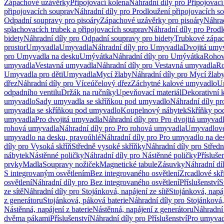
Zápachové uzávěrky
Připojovací kolena
Náhradní díly pro Připojovací
připojovacích souprav
Náhradní díly pro Prodloužení připojovacích s
Odpadní soupravy pro pisoáry
Zápachové uzávěrky pro pisoáry
Náhrad
splachovacích trubek a připojovacích souprav
Náhradní díly pro Prodl
bidety
Náhradní díly pro Odpadní soupravy pro bidety
Trubkové zápa
prostor
Umyvadla
Umyvadla
Náhradní díly pro Umyvadla
Dvojitá umy
pro Umyvadla na desku
Umývátka
Náhradní díly pro Umývátka
Rohov
umyvadla
Vestavná umyvadla
Náhradní díly pro Vestavná umyvadla
Ro
Umyvadla pro děti
Umyvadla
Mycí žlaby
Náhradní díly pro Mycí žlab
dřez
Náhradní díly pro Víceúčelový dřez
Záchytné kalové umyvadlo
U
odpadního ventilu
Držák na ručníky
Upevňovací materiál
Dekorativní 
umyvadlo
Sady umyvadla se skříňkou pod umyvadlo
Náhradní díly p
umyvadla se skříňkou pod umyvadlo
Koupelnový nábytek
Skříňky po
umyvadla
Pro dvojitá umyvadla
Náhradní díly pro Pro dvojitá umyvad
rohová umyvadla
Náhradní díly pro Pro rohová umyvadla
Umyvadlové
umyvadlo na desku, pravoúhlé
Náhradní díly pro Pro umyvadlo na de
díly pro Vysoká skříň
Středně vysoké skříňky
Náhradní díly pro Střed
nábytek
Nástěnné poličky
Náhradní díly pro Nástěnné poličky
Přísluše
prvky
Madla
Soupravy nožiček
Magnetické tabule
Zásuvky
Náhradní dí
S integrovaným osvětlením
Bez integrovaného osvětlení
Zrcadlové skř
osvětlení
Náhradní díly pro Bez integrovaného osvětlení
Příslušenství
S
ze sítě
Náhradní díly pro Stojánková, napájení ze sítě
Stojánková, napáj
z generátoru
Stojánková, páková baterie
Náhradní díly pro Stojánková,
Nástěnná, napájení z baterie
Nástěnná, napájení z generátoru
Náhradní 
dvěma pákami
Příslušenství
Náhradní díly pro Příslušenství
Pro umyvad