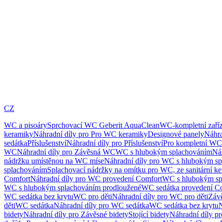
CZ
WC a pisoáry
Sprchovací WC Geberit AquaClean
WC-kompletní zaříz
keramiky
Náhradní díly pro Pro WC keramiky
Designové panely
Náhra
sedátka
Příslušenství
Náhradní díly pro Příslušenství
Pro kompletní WC
WC
Náhradní díly pro Závěsná WC
WC s hlubokým splachováním
Ná
nádržku umístěnou na WC míse
Náhradní díly pro WC s hlubokým sp
splachováním
Splachovací nádržky na omítku pro WC, ze sanitární k
Comfort
Náhradní díly pro WC provedení Comfort
WC s hlubokým sp
WC s hlubokým splachováním prodloužené
WC sedátka provedení C
WC sedátka bez krytu
WC pro děti
Náhradní díly pro WC pro děti
Záv
děti
WC sedátka
Náhradní díly pro WC sedátka
WC sedátka bez krytu
N
bidety
Náhradní díly pro Závěsné bidety
Stojící bidety
Náhradní díly pro