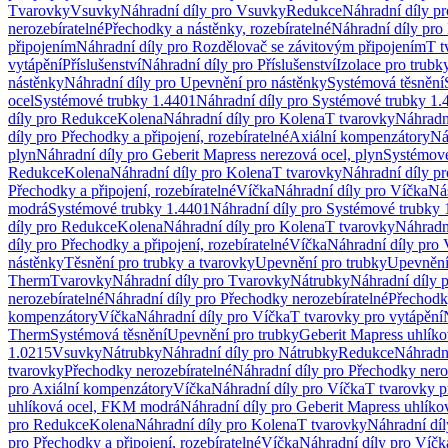
Tvarovky
Vsuvky
Náhradní díly pro Vsuvky
Redukce
Náhradní díly p
nerozebíratelné
Přechodky a nástěnky, rozebíratelné
Náhradní díly pro 
připojením
Náhradní díly pro Rozdělovač se závitovým připojením
T t
vytápění
Příslušenství
Náhradní díly pro Příslušenství
Izolace pro trubk
nástěnky
Náhradní díly pro Upevnění pro nástěnky
Systémová těsnění
ocel
Systémové trubky 1.4401
Náhradní díly pro Systémové trubky 1.
díly pro Redukce
Kolena
Náhradní díly pro Kolena
T tvarovky
Náhradn
díly pro Přechodky a připojení, rozebíratelné
Axiální kompenzátory
Ná
plyn
Náhradní díly pro Geberit Mapress nerezová ocel, plyn
Systémové
Redukce
Kolena
Náhradní díly pro Kolena
T tvarovky
Náhradní díly p
Přechodky a připojení, rozebíratelné
Víčka
Náhradní díly pro Víčka
Ná
modrá
Systémové trubky 1.4401
Náhradní díly pro Systémové trubky 
díly pro Redukce
Kolena
Náhradní díly pro Kolena
T tvarovky
Náhradn
díly pro Přechodky a připojení, rozebíratelné
Víčka
Náhradní díly pro 
nástěnky
Těsnění pro trubky a tvarovky
Upevnění pro trubky
Upevnění 
Therm
Tvarovky
Náhradní díly pro Tvarovky
Nátrubky
Náhradní díly 
nerozebíratelné
Náhradní díly pro Přechodky nerozebíratelné
Přechodky
kompenzátory
Víčka
Náhradní díly pro Víčka
T tvarovky pro vytápění
Therm
Systémová těsnění
Upevnění pro trubky
Geberit Mapress uhlíko
1.0215
Vsuvky
Nátrubky
Náhradní díly pro Nátrubky
Redukce
Náhradn
tvarovky
Přechodky nerozebíratelné
Náhradní díly pro Přechodky nero
pro Axiální kompenzátory
Víčka
Náhradní díly pro Víčka
T tvarovky p
uhlíková ocel, FKM modrá
Náhradní díly pro Geberit Mapress uhlík
pro Redukce
Kolena
Náhradní díly pro Kolena
T tvarovky
Náhradní díl
pro Přechodky a připojení, rozebíratelné
Víčka
Náhradní díly pro Víčk