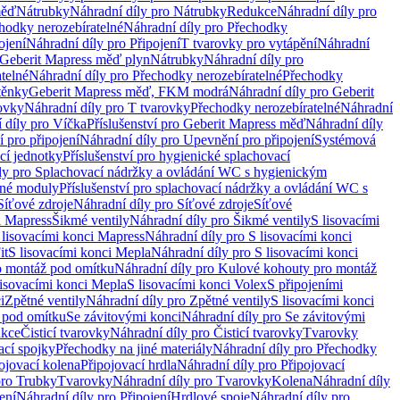
měď
Nátrubky
Náhradní díly pro Nátrubky
Redukce
Náhradní díly pro
hodky nerozebíratelné
Náhradní díly pro Přechodky
ojení
Náhradní díly pro Připojení
T tvarovky pro vytápění
Náhradní
 Geberit Mapress měď plyn
Nátrubky
Náhradní díly pro
telné
Náhradní díly pro Přechodky nerozebíratelné
Přechodky
těnky
Geberit Mapress měď, FKM modrá
Náhradní díly pro Geberit
ovky
Náhradní díly pro T tvarovky
Přechodky nerozebíratelné
Náhradní
 díly pro Víčka
Příslušenství pro Geberit Mapress měď
Náhradní díly
 pro připojení
Náhradní díly pro Upevnění pro připojení
Systémová
cí jednotky
Příslušenství pro hygienické splachovací
ly pro Splachovací nádržky a ovládání WC s hygienickým
ěné moduly
Příslušenství pro splachovací nádržky a ovládání WC s
Síťové zdroje
Náhradní díly pro Síťové zdroje
Síťové
i Mapress
Šikmé ventily
Náhradní díly pro Šikmé ventily
S lisovacími
 lisovacími konci Mapress
Náhradní díly pro S lisovacími konci
it
S lisovacími konci Mepla
Náhradní díly pro S lisovacími konci
o montáž pod omítku
Náhradní díly pro Kulové kohouty pro montáž
lisovacími konci Mepla
S lisovacími konci Volex
S připojeními
i
Zpětné ventily
Náhradní díly pro Zpětné ventily
S lisovacími konci
 pod omítku
Se závitovými konci
Náhradní díly pro Se závitovými
kce
Čisticí tvarovky
Náhradní díly pro Čisticí tvarovky
Tvarovky
ací spojky
Přechodky na jiné materiály
Náhradní díly pro Přechodky
ojovací kolena
Připojovací hrdla
Náhradní díly pro Připojovací
pro Trubky
Tvarovky
Náhradní díly pro Tvarovky
Kolena
Náhradní díly
ení
Náhradní díly pro Připojení
Hrdlové spoje
Náhradní díly pro