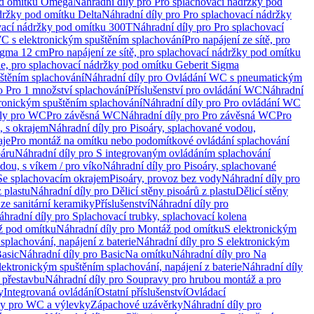
od omítku Omega
Náhradní díly pro Pro splachovací nádržky pod
držky pod omítku Delta
Náhradní díly pro Pro splachovací nádržky
vací nádržky pod omítku 300T
Náhradní díly pro Pro splachovací
C s elektronickým spuštěním splachování
Pro napájení ze sítě, pro
Sigma 12 cm
Pro napájení ze sítě, pro splachovací nádržky pod omítku
rie, pro splachovací nádržky pod omítku Geberit Sigma
těním splachování
Náhradní díly pro Ovládání WC s pneumatickým
o Pro 1 množství splachování
Příslušenství pro ovládání WC
Náhradní
ronickým spuštěním splachování
Náhradní díly pro Pro ovládání WC
uly pro WC
Pro závěsná WC
Náhradní díly pro Pro závěsná WC
Pro
, s okrajem
Náhradní díly pro Pisoáry, splachované vodou,
aje
Pro montáž na omítku nebo podomítkové ovládání splachování
oáru
Náhradní díly pro S integrovaným ovládáním splachování
dou, s víkem / pro víko
Náhradní díly pro Pisoáry, splachované
 Se splachovacím okrajem
Pisoáry, provoz bez vody
Náhradní díly pro
z plastu
Náhradní díly pro Dělicí stěny pisoárů z plastu
Dělicí stěny
 ze sanitární keramiky
Příslušenství
Náhradní díly pro
áhradní díly pro Splachovací trubky, splachovací kolena
 pod omítku
Náhradní díly pro Montáž pod omítku
S elektronickým
splachování, napájení z baterie
Náhradní díly pro S elektronickým
asic
Náhradní díly pro Basic
Na omítku
Náhradní díly pro Na
lektronickým spuštěním splachování, napájení z baterie
Náhradní díly
 přestavbu
Náhradní díly pro Soupravy pro hrubou montáž a pro
y
Integrovaná ovládání
Ostatní příslušenství
Ovládací
vy pro WC a výlevky
Zápachové uzávěrky
Náhradní díly pro