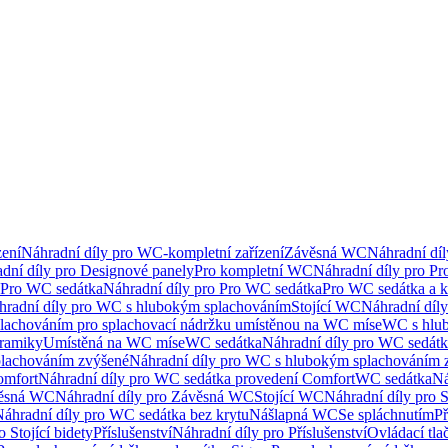
ení
Náhradní díly pro WC-kompletní zařízení
Závěsná WC
Náhradní dí
dní díly pro Designové panely
Pro kompletní WC
Náhradní díly pro P
Pro WC sedátka
Náhradní díly pro Pro WC sedátka
Pro WC sedátka a 
hradní díly pro WC s hlubokým splachováním
Stojící WC
Náhradní díly
lachováním pro splachovací nádržku umístěnou na WC míse
WC s hlu
eramiky
Umístěná na WC míse
WC sedátka
Náhradní díly pro WC sedát
lachováním zvýšené
Náhradní díly pro WC s hlubokým splachováním 
omfort
Náhradní díly pro WC sedátka provedení Comfort
WC sedátka
Ná
ěsná WC
Náhradní díly pro Závěsná WC
Stojící WC
Náhradní díly pro 
áhradní díly pro WC sedátka bez krytu
Nášlapná WC
Se spláchnutím
Př
 Stojící bidety
Příslušenství
Náhradní díly pro Příslušenství
Ovládací tla