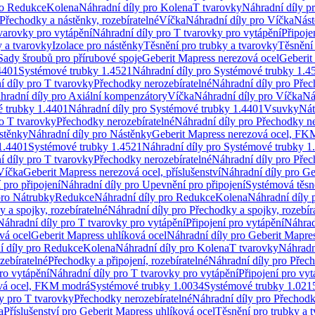
ro Redukce
Kolena
Náhradní díly pro Kolena
T tvarovky
Náhradní díly p
Přechodky a nástěnky, rozebíratelné
Víčka
Náhradní díly pro Víčka
Nást
varovky pro vytápění
Náhradní díly pro T tvarovky pro vytápění
Připoje
y a tvarovky
Izolace pro nástěnky
Těsnění pro trubky a tvarovky
Těsnění
Sady šroubů pro přírubové spoje
Geberit Mapress nerezová ocel
Geberit
4401
Systémové trubky 1.4521
Náhradní díly pro Systémové trubky 1.4
í díly pro T tvarovky
Přechodky nerozebíratelné
Náhradní díly pro Přec
hradní díly pro Axiální kompenzátory
Víčka
Náhradní díly pro Víčka
Ná
 trubky 1.4401
Náhradní díly pro Systémové trubky 1.4401
Vsuvky
Nát
ro T tvarovky
Přechodky nerozebíratelné
Náhradní díly pro Přechodky ne
stěnky
Náhradní díly pro Nástěnky
Geberit Mapress nerezová ocel, F
1.4401
Systémové trubky 1.4521
Náhradní díly pro Systémové trubky 1
í díly pro T tvarovky
Přechodky nerozebíratelné
Náhradní díly pro Přec
Víčka
Geberit Mapress nerezová ocel, příslušenství
Náhradní díly pro Ge
pro připojení
Náhradní díly pro Upevnění pro připojení
Systémová těsn
pro Nátrubky
Redukce
Náhradní díly pro Redukce
Kolena
Náhradní díly 
 a spojky, rozebíratelné
Náhradní díly pro Přechodky a spojky, rozebír
Náhradní díly pro T tvarovky pro vytápění
Připojení pro vytápění
Náhrad
vá ocel
Geberit Mapress uhlíková ocel
Náhradní díly pro Geberit Mapres
í díly pro Redukce
Kolena
Náhradní díly pro Kolena
T tvarovky
Náhradn
zebíratelné
Přechodky a připojení, rozebíratelné
Náhradní díly pro Přech
ro vytápění
Náhradní díly pro T tvarovky pro vytápění
Připojení pro vyt
ová ocel, FKM modrá
Systémové trubky 1.0034
Systémové trubky 1.021
y pro T tvarovky
Přechodky nerozebíratelné
Náhradní díly pro Přechodk
a
Příslušenství pro Geberit Mapress uhlíková ocel
Těsnění pro trubky a 