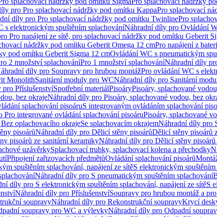
 Pro splachovací nádržky pod omítku Sigma
Pro splachovací nádržky p
íly pro Pro splachovací nádržky pod omítku Kappa
Pro splachovací ná
dní díly pro Pro splachovací nádržky pod omítku Twinline
Pro splacho
 s elektronickým spuštěním splachování
Náhradní díly pro Ovládání W
pro Pro napájení ze sítě, pro splachovací nádržky pod omítku Geberit 
plachovací nádržky pod omítku Geberit Omega 12 cm
Pro napájení z bate
ržky pod omítku Geberit Sigma 12 cm
Ovládání WC s pneumatickým spuš
Pro 2 množství splachování
Pro 1 množství splachování
Náhradní díly pr
áhradní díly pro Soupravy pro hrubou montáž
Pro ovládání WC s elekt
it Monolith
Sanitární moduly pro WC
Náhradní díly pro Sanitární mod
 pro Příslušenství
Spotřební materiál
Pisoáry
Pisoáry, splachované vodou
dou, bez okraje
Náhradní díly pro Pisoáry, splachované vodou, bez okr
ládání splachování pisoáru
S integrovaným ovládáním splachování pis
o Pro integrované ovládání splachování pisoáru
Pisoáry, splachované vo
 Bez oplachovacího okraje
Se splachovacím okrajem
Náhradní díly pro
těny pisoárů
Náhradní díly pro Dělicí stěny pisoárů
Dělicí stěny pisoárů 
ěny pisoárů ze sanitární keramiky
Náhradní díly pro Dělicí stěny pisoárů
pachové uzávěrky
Splachovací trubky, splachovací kolena a přechodky
N
utí
Připojení zařizovacích předmětů
Ovládání splachování pisoárů
Montáž
kým spuštěním splachování, napájení ze sítě
S elektronickým spuštěním 
splachování
Náhradní díly pro S pneumatickým spuštěním splachování
B
ní díly pro S elektronickým spuštěním splachování, napájení ze sítě
S e
enství
Náhradní díly pro Příslušenství
Soupravy pro hrubou montáž a pro
trukční soupravy
Náhradní díly pro Rekonstrukční soupravy
Krycí desk
padní soupravy pro WC a výlevky
Náhradní díly pro Odpadní soupra