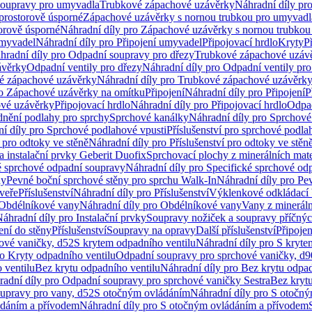
soupravy pro umyvadla
Trubkové zápachové uzávěrky
Náhradní díly pr
prostorově úsporné
Zápachové uzávěrky s nornou trubkou pro umyvadl
orově úsporné
Náhradní díly pro Zápachové uzávěrky s nornou trubkou
umyvadel
Náhradní díly pro Připojení umyvadel
Připojovací hrdlo
Kryty
P
hradní díly pro Odpadní soupravy pro dřezy
Trubkové zápachové uzáv
ávěrky
Odpadní ventily pro dřezy
Náhradní díly pro Odpadní ventily pro
é zápachové uzávěrky
Náhradní díly pro Trubkové zápachové uzávěrk
ro Zápachové uzávěrky na omítku
Připojení
Náhradní díly pro Připojení
P
ové uzávěrky
Připojovací hrdlo
Náhradní díly pro Připojovací hrdlo
Odpad
dnění podlahy pro sprchy
Sprchové kanálky
Náhradní díly pro Sprchové
í díly pro Sprchové podlahové vpusti
Příslušenství pro sprchové podla
í pro odtoky ve stěně
Náhradní díly pro Příslušenství pro odtoky ve stěn
a instalační prvky Geberit Duofix
Sprchovací plochy z minerálních mate
é sprchové odpadní soupravy
Náhradní díly pro Specifické sprchové od
ny
Pevné boční sprchové stěny pro sprchu Walk-In
Náhradní díly pro Pe
veře
Příslušenství
Náhradní díly pro Příslušenství
Výklenkové odkládací 
Obdélníkové vany
Náhradní díly pro Obdélníkové vany
Vany z mineráln
áhradní díly pro Instalační prvky
Soupravy nožiček a soupravy příčnýc
ení do stěny
Příslušenství
Soupravy na opravy
Další příslušenství
Připoje
ové vaničky, d52
S krytem odpadního ventilu
Náhradní díly pro S kryte
ro Kryty odpadního ventilu
Odpadní soupravy pro sprchové vaničky, d9
 ventilu
Bez krytu odpadního ventilu
Náhradní díly pro Bez krytu odpad
adní díly pro Odpadní soupravy pro sprchové vaničky Sestra
Bez krytu
upravy pro vany, d52
S otočným ovládáním
Náhradní díly pro S otočn
ádáním a přívodem
Náhradní díly pro S otočným ovládáním a přívodem