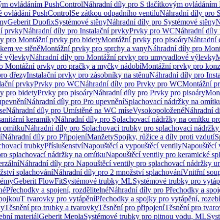
vým ovládáním PushControl
Náhradní díly pro S tlačítkovým ovládáním
vé ovládání PushControl
Se zátkou odpadního ventilu
Náhradní díly pro 
émy
Geberit Duofix
Systémové stěny
Náhradní díly pro Systémové stěny
N
ní prvky
Náhradní díly pro Instalační prvky
Prvky pro WC
Náhradní díly
ly pro Montážní prvky pro bidety
Montážní prvky pro pisoáry
Náhradní 
okem ve stěně
Montážní prvky pro sprchy a vany
Náhradní díly pro Mont
é výlevky
Náhradní díly pro Montážní prvky pro umyvadlové výlevky
M
ro Montážní prvky pro pračky a myčky nádobí
Montážní prvky pro konz
pro dřezy
Instalační prvky pro zásobníky na stěnu
Náhradní díly pro Inst
lační prvky
Prvky pro WC
Náhradní díly pro Prvky pro WC
Montážní p
y pro bidety
Prvky pro pisoáry
Náhradní díly pro Prvky pro pisoáry
Mont
upevnění
Náhradní díly pro Pro upevnění
Splachovací nádržky na omítk
se
Náhradní díly pro Umístěné na WC míse
Vysokopoložené
Náhradní d
anitární keramiky
Náhradní díly pro Splachovací nádržky na omítku pr
a omítku
Náhradní díly pro Splachovací trubky pro splachovací nádržky
í
Náhradní díly pro Připojení
Manžety
Spojky, růžice a díly proti vzdutí
S
chovací trubky
Příslušenství
Napouštěcí a vypouštěcí ventily
Napouštěcí 
pro splachovací nádržky na omítku
Napouštěcí ventily pro keramické sp
erzální
Náhradní díly pro Napouštěcí ventily pro splachovací nádržky un
žství splachování
Náhradní díly pro 2 množství splachování
Vnitřní sou
témy
Geberit FlowFit
Systémové trubky ML
Systémové trubky pro vytá
né
Přechodky a spojení, rozdělitelné
Náhradní díly pro Přechodky a spoje
ípojkou
T tvarovky pro vytápění
Přechodky a spojky pro vytápění, rozebí
ky
Těsnění pro trubky a tvarovky
Těsnění pro připojení
Těsnění pro tvar
ební materiál
Geberit Mepla
Systémové trubky pro pitnou vodu, ML
Sys