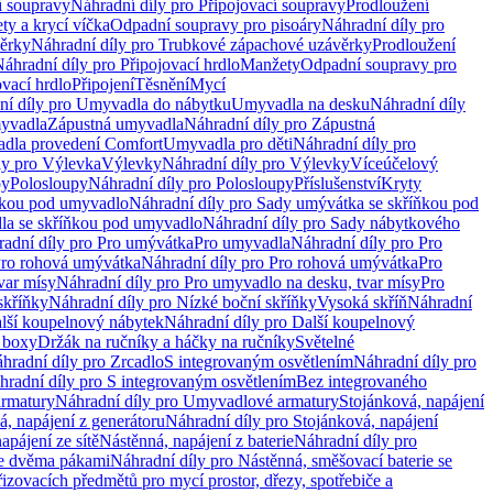
í soupravy
Náhradní díly pro Připojovací soupravy
Prodloužení
ty a krycí víčka
Odpadní soupravy pro pisoáry
Náhradní díly pro
ěrky
Náhradní díly pro Trubkové zápachové uzávěrky
Prodloužení
áhradní díly pro Připojovací hrdlo
Manžety
Odpadní soupravy pro
ovací hrdlo
Připojení
Těsnění
Mycí
ní díly pro Umyvadla do nábytku
Umyvadla na desku
Náhradní díly
myvadla
Zápustná umyvadla
Náhradní díly pro Zápustná
adla provedení Comfort
Umyvadla pro děti
Náhradní díly pro
ly pro Výlevka
Výlevky
Náhradní díly pro Výlevky
Víceúčelový
py
Polosloupy
Náhradní díly pro Polosloupy
Příslušenství
Kryty
ňkou pod umyvadlo
Náhradní díly pro Sady umývátka se skříňkou pod
a se skříňkou pod umyvadlo
Náhradní díly pro Sady nábytkového
adní díly pro Pro umývátka
Pro umyvadla
Náhradní díly pro Pro
ro rohová umývátka
Náhradní díly pro Pro rohová umývátka
Pro
var mísy
Náhradní díly pro Pro umyvadlo na desku, tvar mísy
Pro
skříňky
Náhradní díly pro Nízké boční skříňky
Vysoká skříň
Náhradní
lší koupelnový nábytek
Náhradní díly pro Další koupelnový
í boxy
Držák na ručníky a háčky na ručníky
Světelné
hradní díly pro Zrcadlo
S integrovaným osvětlením
Náhradní díly pro
hradní díly pro S integrovaným osvětlením
Bez integrovaného
rmatury
Náhradní díly pro Umyvadlové armatury
Stojánková, napájení
á, napájení z generátoru
Náhradní díly pro Stojánková, napájení
apájení ze sítě
Nástěnná, napájení z baterie
Náhradní díly pro
se dvěma pákami
Náhradní díly pro Nástěnná, směšovací baterie se
řizovacích předmětů pro mycí prostor, dřezy, spotřebiče a