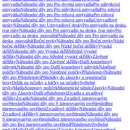
umyvadla
Náhradní díly pro Pro dvojitá umyvadla
Pro nábytková
umyvadla
Náhradní díly pro Pro nábytková umyvadla
Pro rohová
umývátka
Náhradní díly pro Pro rohová umývátka
Pro rohová
umyvadla
Náhradní díly pro Pro rohová umyvadla
Umyvadlové
desky
Náhradní díly pro Umyvadlové desky
Pro umyvadlo na desku,
tvar mísy
Náhradní díly pro Pro umyvadlo na desku, tvar mísy
Pro
umyvadlo na desku, pravoúhlé
Náhradní díly pro Pro umyvadlo na
desku, pravoúhlé
Boční prvky
Náhradní díly pro Boční prvky
Nízké
boční skříňky
Náhradní díly pro Nízké boční skříňky
Vysoká
skříň
Náhradní díly pro Vysoká skříň
Středně vysoké
skříňky
Náhradní díly pro Středně vysoké skříňky
Závěsné
skříňky
Náhradní díly pro Závěsné skříňky
Další koupelnový
nábytek
Náhradní díly pro Další koupelnový nábytek
Nástěnné
poličky
Náhradní díly pro Nástěnné poličky
Příslušenství
Náhradní
díly pro Příslušenství
Přihrádky do zásuvky a organizační
boxy
Držák na ručníky a háčky na ručníky
Světelné
prvky
Madla
Soupravy nožiček
Magnetické tabule
Zásuvky
Náhradní
díly pro Zásuvky
Další příslušenství
Zrcadla a zrcadlové
skříňky
Zrcadlo
Náhradní díly pro Zrcadlo
S integrovaným
osvětlením
Náhradní díly pro S integrovaným osvětlením
Bez
integrovaného osvětlení
Zrcadlové skříňky
Náhradní díly pro
Zrcadlové skříňky
S integrovaným osvětlením
Náhradní díly pro
S integrovaným osvětlením
Bez integrovaného osvětlení
Náhradní
díly pro Bez integrovaného osvětlení
Příslušenství
Světelné
prvky
Madla
Další příslušenství
Zásuvky
Armatury
Umyvadlové