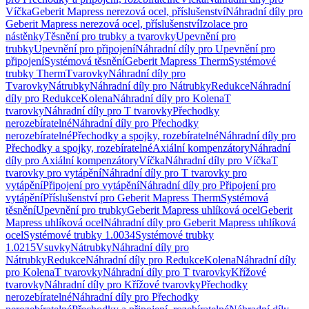
Víčka
Geberit Mapress nerezová ocel, příslušenství
Náhradní díly pro
Geberit Mapress nerezová ocel, příslušenství
Izolace pro
nástěnky
Těsnění pro trubky a tvarovky
Upevnění pro
trubky
Upevnění pro připojení
Náhradní díly pro Upevnění pro
připojení
Systémová těsnění
Geberit Mapress Therm
Systémové
trubky Therm
Tvarovky
Náhradní díly pro
Tvarovky
Nátrubky
Náhradní díly pro Nátrubky
Redukce
Náhradní
díly pro Redukce
Kolena
Náhradní díly pro Kolena
T
tvarovky
Náhradní díly pro T tvarovky
Přechodky
nerozebíratelné
Náhradní díly pro Přechodky
nerozebíratelné
Přechodky a spojky, rozebíratelné
Náhradní díly pro
Přechodky a spojky, rozebíratelné
Axiální kompenzátory
Náhradní
díly pro Axiální kompenzátory
Víčka
Náhradní díly pro Víčka
T
tvarovky pro vytápění
Náhradní díly pro T tvarovky pro
vytápění
Připojení pro vytápění
Náhradní díly pro Připojení pro
vytápění
Příslušenství pro Geberit Mapress Therm
Systémová
těsnění
Upevnění pro trubky
Geberit Mapress uhlíková ocel
Geberit
Mapress uhlíková ocel
Náhradní díly pro Geberit Mapress uhlíková
ocel
Systémové trubky 1.0034
Systémové trubky
1.0215
Vsuvky
Nátrubky
Náhradní díly pro
Nátrubky
Redukce
Náhradní díly pro Redukce
Kolena
Náhradní díly
pro Kolena
T tvarovky
Náhradní díly pro T tvarovky
Křížové
tvarovky
Náhradní díly pro Křížové tvarovky
Přechodky
nerozebíratelné
Náhradní díly pro Přechodky