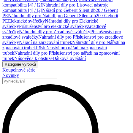
kompatibilita [4] / [2]
Náhradní díly pro Lisovací nástroje,
kompatibilita [4] / [2]
Nářadí pro Geberit Silent-db20 / Geberit
PE
Náhradní díly pro Nářadí pro Geberit Silent-db20 / Geberit
PE
Elektrické svářečky
Náhradní díly pro Elektrické
svářečky
Příslušenství pro elektrické svářečky
Zrcadlové
svářečky
Náhradní díly pro Zrcadlové svářečky
Příslušenství pro
zrcadlové svářečky
Náhradní díly pro Příslušenství pro zrcadlové
svářečky
Nářadí na zpracování trubek
Náhradní díly pro Nářadí na
zpracování trubek
Příslušenství pro nářadí na zpracování
trubek
Náhradní díly pro Příslušenství pro nářadí na zpracování
trubek
Nápověda k obsluze
Dálková ovládání
Kategorie výrobků
Koupelnové série
Novinky