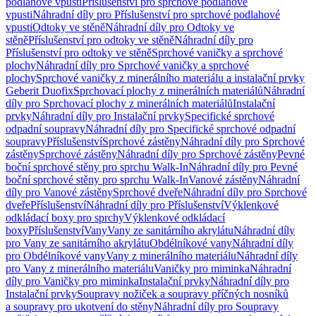
podlahové vpusti
Příslušenství pro sprchové podlahové
vpusti
Náhradní díly pro Příslušenství pro sprchové podlahové
vpusti
Odtoky ve stěně
Náhradní díly pro Odtoky ve
stěně
Příslušenství pro odtoky ve stěně
Náhradní díly pro
Příslušenství pro odtoky ve stěně
Sprchové vaničky a sprchové
plochy
Náhradní díly pro Sprchové vaničky a sprchové
plochy
Sprchové vaničky z minerálního materiálu a instalační prvky
Geberit Duofix
Sprchovací plochy z minerálních materiálů
Náhradní
díly pro Sprchovací plochy z minerálních materiálů
Instalační
prvky
Náhradní díly pro Instalační prvky
Specifické sprchové
odpadní soupravy
Náhradní díly pro Specifické sprchové odpadní
soupravy
Příslušenství
Sprchové zástěny
Náhradní díly pro Sprchové
zástěny
Sprchové zástěny
Náhradní díly pro Sprchové zástěny
Pevné
boční sprchové stěny pro sprchu Walk-In
Náhradní díly pro Pevné
boční sprchové stěny pro sprchu Walk-In
Vanové zástěny
Náhradní
díly pro Vanové zástěny
Sprchové dveře
Náhradní díly pro Sprchové
dveře
Příslušenství
Náhradní díly pro Příslušenství
Výklenkové
odkládací boxy pro sprchy
Výklenkové odkládací
boxy
Příslušenství
Vany
Vany ze sanitárního akrylátu
Náhradní díly
pro Vany ze sanitárního akrylátu
Obdélníkové vany
Náhradní díly
pro Obdélníkové vany
Vany z minerálního materiálu
Náhradní díly
pro Vany z minerálního materiálu
Vaničky pro miminka
Náhradní
díly pro Vaničky pro miminka
Instalační prvky
Náhradní díly pro
Instalační prvky
Soupravy nožiček a soupravy příčných nosníků
a soupravy pro ukotvení do stěny
Náhradní díly pro Soupravy