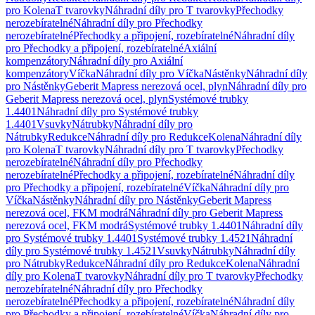
pro Kolena
T tvarovky
Náhradní díly pro T tvarovky
Přechodky
nerozebíratelné
Náhradní díly pro Přechodky
nerozebíratelné
Přechodky a připojení, rozebíratelné
Náhradní díly
pro Přechodky a připojení, rozebíratelné
Axiální
kompenzátory
Náhradní díly pro Axiální
kompenzátory
Víčka
Náhradní díly pro Víčka
Nástěnky
Náhradní díly
pro Nástěnky
Geberit Mapress nerezová ocel, plyn
Náhradní díly pro
Geberit Mapress nerezová ocel, plyn
Systémové trubky
1.4401
Náhradní díly pro Systémové trubky
1.4401
Vsuvky
Nátrubky
Náhradní díly pro
Nátrubky
Redukce
Náhradní díly pro Redukce
Kolena
Náhradní díly
pro Kolena
T tvarovky
Náhradní díly pro T tvarovky
Přechodky
nerozebíratelné
Náhradní díly pro Přechodky
nerozebíratelné
Přechodky a připojení, rozebíratelné
Náhradní díly
pro Přechodky a připojení, rozebíratelné
Víčka
Náhradní díly pro
Víčka
Nástěnky
Náhradní díly pro Nástěnky
Geberit Mapress
nerezová ocel, FKM modrá
Náhradní díly pro Geberit Mapress
nerezová ocel, FKM modrá
Systémové trubky 1.4401
Náhradní díly
pro Systémové trubky 1.4401
Systémové trubky 1.4521
Náhradní
díly pro Systémové trubky 1.4521
Vsuvky
Nátrubky
Náhradní díly
pro Nátrubky
Redukce
Náhradní díly pro Redukce
Kolena
Náhradní
díly pro Kolena
T tvarovky
Náhradní díly pro T tvarovky
Přechodky
nerozebíratelné
Náhradní díly pro Přechodky
nerozebíratelné
Přechodky a připojení, rozebíratelné
Náhradní díly
pro Přechodky a připojení, rozebíratelné
Víčka
Náhradní díly pro