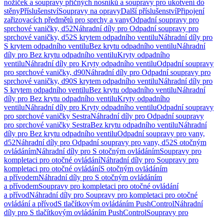
nožiček a soupravy příčných nosníků a soupravy pro ukotvení do
stěny
Příslušenství
Soupravy na opravy
Další příslušenství
Připojení
zařizovacích předmětů pro sprchy a vany
Odpadní soupravy pro
sprchové vaničky, d52
Náhradní díly pro Odpadní soupravy pro
sprchové vaničky, d52
S krytem odpadního ventilu
Náhradní díly pro
S krytem odpadního ventilu
Bez krytu odpadního ventilu
Náhradní
díly pro Bez krytu odpadního ventilu
Kryty odpadního
ventilu
Náhradní díly pro Kryty odpadního ventilu
Odpadní soupravy
pro sprchové vaničky, d90
Náhradní díly pro Odpadní soupravy pro
sprchové vaničky, d90
S krytem odpadního ventilu
Náhradní díly pro
S krytem odpadního ventilu
Bez krytu odpadního ventilu
Náhradní
díly pro Bez krytu odpadního ventilu
Kryty odpadního
ventilu
Náhradní díly pro Kryty odpadního ventilu
Odpadní soupravy
pro sprchové vaničky Sestra
Náhradní díly pro Odpadní soupravy
pro sprchové vaničky Sestra
Bez krytu odpadního ventilu
Náhradní
díly pro Bez krytu odpadního ventilu
Odpadní soupravy pro vany,
d52
Náhradní díly pro Odpadní soupravy pro vany, d52
S otočným
ovládáním
Náhradní díly pro S otočným ovládáním
Soupravy pro
kompletaci pro otočné ovládání
Náhradní díly pro Soupravy pro
kompletaci pro otočné ovládání
S otočným ovládáním
a přívodem
Náhradní díly pro S otočným ovládáním
a přívodem
Soupravy pro kompletaci pro otočné ovládání
a přívod
Náhradní díly pro Soupravy pro kompletaci pro otočné
ovládání a přívod
S tlačítkovým ovládáním PushControl
Náhradní
díly pro S tlačítkovým ovládáním PushControl
Soupravy pro