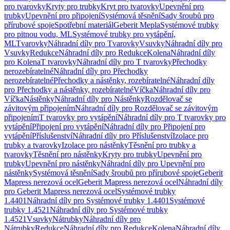
pro tvarovky
Kryty pro trubky
Kryt pro tvarovky
Upevnění pro
trubky
Upevnění pro připojení
Systémová těsnění
Sady šroubů pro
přírubové spoje
Spotřební materiál
Geberit Mepla
Systémové trubky
pro pitnou vodu, ML
Systémové trubky pro vytápění,
ML
Tvarovky
Náhradní díly pro Tvarovky
Vsuvky
Náhradní díly pro
Vsuvky
Redukce
Náhradní díly pro Redukce
Kolena
Náhradní díly
pro Kolena
T tvarovky
Náhradní díly pro T tvarovky
Přechodky
nerozebíratelné
Náhradní díly pro Přechodky
nerozebíratelné
Přechodky a nástěnky, rozebíratelné
Náhradní díly
pro Přechodky a nástěnky, rozebíratelné
Víčka
Náhradní díly pro
Víčka
Nástěnky
Náhradní díly pro Nástěnky
Rozdělovač se
závitovým připojením
Náhradní díly pro Rozdělovač se závitovým
připojením
T tvarovky pro vytápění
Náhradní díly pro T tvarovky pro
vytápění
Připojení pro vytápění
Náhradní díly pro Připojení pro
vytápění
Příslušenství
Náhradní díly pro Příslušenství
Izolace pro
trubky a tvarovky
Izolace pro nástěnky
Těsnění pro trubky a
tvarovky
Těsnění pro nástěnky
Kryty pro trubky
Upevnění pro
trubky
Upevnění pro nástěnky
Náhradní díly pro Upevnění pro
nástěnky
Systémová těsnění
Sady šroubů pro přírubové spoje
Geberit
Mapress nerezová ocel
Geberit Mapress nerezová ocel
Náhradní díly
pro Geberit Mapress nerezová ocel
Systémové trubky
1.4401
Náhradní díly pro Systémové trubky 1.4401
Systémové
trubky 1.4521
Náhradní díly pro Systémové trubky
1.4521
Vsuvky
Nátrubky
Náhradní díly pro
Nátrubky
Redukce
Náhradní díly pro Redukce
Kolena
Náhradní díly