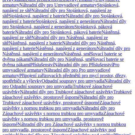
armatury
Náhradní díly pro Umyvadlové armatury
Stojánková,
napájení ze sítě
Náhradní díly pro Stojánková, napájení ze
sítě
Stojánková, napájení z baterie
Náhradní díly pro Stojánková,
napájení z baterie
Stojánková, napájení z generátoru
Náhradní díly
pro Stojánková, napájení z generátoru
Stojánková, páková
baterie
Náhradní díly pro Stojánková, páková baterie
Nástěnná,
napájení ze sítě
Náhradní díly pro Nástěnná, napájení ze
sítě
Nástěnná, napájení z baterie
Náhradní díly pro Nástěnná,
napájení z baterie
Nástěnná, napájení z generátoru
Náhradní díly pro
Nástěnná, napájení z generátoru
Nástěnná, směšovací baterie se
dvěma pákami
Náhradní díly pro Nástěnná, směšovací baterie se
dvěma pákami
Příslušenství
Náhradní díly pro Příslušenství
Pro
umyvadlové armatury
Náhradní díly pro Pro umyvadlové
armatury
Připojení zařizovacích předmětů pro mycí prostor, dřezy,
spotřebiče a výlevky
Odpadní soupravy pro umyvadla
Náhradní díly
pro Odpadní soupravy pro umyvadla
Trubkové zápachové
uzávěrky
Náhradní díly pro Trubkové zápachové uzávěrky
Trubkové
zápachové uzávěrky, prostorově úsporné
Náhradní díly pro
Trubkové zápachové uzávěrky, prostorově úsporné
Zápachové
uzávěrky s nornou trubkou pro umyvadla
Náhradní díly pro
Zápachové uzávěrky s nornou trubkou pro umyvadla
Zápachové
uzávěrky s nornou trubkou pro umyvadla, prostorově
úsporné
Náhradní díly pro Zápachové uzávěrky s nornou trubkou
pro umyvadla, prostorově úsporné
Zápachové uzávěrky pod