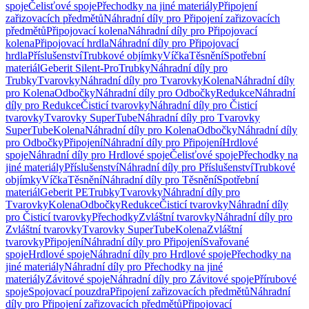
spoje
Čelisťové spoje
Přechodky na jiné materiály
Připojení
zařizovacích předmětů
Náhradní díly pro Připojení zařizovacích
předmětů
Připojovací kolena
Náhradní díly pro Připojovací
kolena
Připojovací hrdla
Náhradní díly pro Připojovací
hrdla
Příslušenství
Trubkové objímky
Víčka
Těsnění
Spotřební
materiál
Geberit Silent-Pro
Trubky
Náhradní díly pro
Trubky
Tvarovky
Náhradní díly pro Tvarovky
Kolena
Náhradní díly
pro Kolena
Odbočky
Náhradní díly pro Odbočky
Redukce
Náhradní
díly pro Redukce
Čisticí tvarovky
Náhradní díly pro Čisticí
tvarovky
Tvarovky SuperTube
Náhradní díly pro Tvarovky
SuperTube
Kolena
Náhradní díly pro Kolena
Odbočky
Náhradní díly
pro Odbočky
Připojení
Náhradní díly pro Připojení
Hrdlové
spoje
Náhradní díly pro Hrdlové spoje
Čelisťové spoje
Přechodky na
jiné materiály
Příslušenství
Náhradní díly pro Příslušenství
Trubkové
objímky
Víčka
Těsnění
Náhradní díly pro Těsnění
Spotřební
materiál
Geberit PE
Trubky
Tvarovky
Náhradní díly pro
Tvarovky
Kolena
Odbočky
Redukce
Čisticí tvarovky
Náhradní díly
pro Čisticí tvarovky
Přechodky
Zvláštní tvarovky
Náhradní díly pro
Zvláštní tvarovky
Tvarovky SuperTube
Kolena
Zvláštní
tvarovky
Připojení
Náhradní díly pro Připojení
Svařované
spoje
Hrdlové spoje
Náhradní díly pro Hrdlové spoje
Přechodky na
jiné materiály
Náhradní díly pro Přechodky na jiné
materiály
Závitové spoje
Náhradní díly pro Závitové spoje
Přírubové
spoje
Spojovací pouzdra
Připojení zařizovacích předmětů
Náhradní
díly pro Připojení zařizovacích předmětů
Připojovací