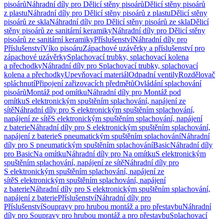
pisoárů
Náhradní díly pro Dělicí stěny pisoárů
Dělicí stěny pisoárů
z plastu
Náhradní díly pro Dělicí stěny pisoárů z plastu
Dělicí stěny
pisoárů ze skla
Náhradní díly pro Dělicí stěny pisoárů ze skla
Dělicí
stěny pisoárů ze sanitární keramiky
Náhradní díly pro Dělicí stěny
pisoárů ze sanitární keramiky
Příslušenství
Náhradní díly pro
Příslušenství
Víko pisoáru
Zápachové uzávěrky a příslušenství pro
zápachové uzávěrky
Splachovací trubky, splachovací kolena
a přechodky
Náhradní díly pro Splachovací trubky, splachovací
kolena a přechodky
Upevňovací materiál
Odpadní ventily
Rozdělovač
spláchnutí
Připojení zařizovacích předmětů
Ovládání splachování
pisoárů
Montáž pod omítku
Náhradní díly pro Montáž pod
omítku
S elektronickým spuštěním splachování, napájení ze
sítě
Náhradní díly pro S elektronickým spuštěním splachování,
napájení ze sítě
S elektronickým spuštěním splachování, napájení
z baterie
Náhradní díly pro S elektronickým spuštěním splachování,
napájení z baterie
S pneumatickým spuštěním splachování
Náhradní
díly pro S pneumatickým spuštěním splachování
Basic
Náhradní díly
pro Basic
Na omítku
Náhradní díly pro Na omítku
S elektronickým
spuštěním splachování, napájení ze sítě
Náhradní díly pro
S elektronickým spuštěním splachování, napájení ze
sítě
S elektronickým spuštěním splachování, napájení
z baterie
Náhradní díly pro S elektronickým spuštěním splachování,
napájení z baterie
Příslušenství
Náhradní díly pro
Příslušenství
Soupravy pro hrubou montáž a pro přestavbu
Náhradní
díly pro Soupravy pro hrubou montáž a pro přestavbu
Splachovací