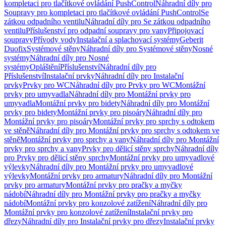
kompletaci pro tlačítkové ovládání PushControl
Náhradní díly pro
Soupravy pro kompletaci pro tlačítkové ovládání PushControl
Se
zátkou odpadního ventilu
Náhradní díly pro Se zátkou odpadního
ventilu
Příslušenství pro odpadní soupravy pro vany
Připojovací
soupravy
Přívody vody
Instalační a splachovací systémy
Geberit
Duofix
Systémové stěny
Náhradní díly pro Systémové stěny
Nosné
systémy
Náhradní díly pro Nosné
systémy
Opláštění
Příslušenství
Náhradní díly pro
Příslušenství
Instalační prvky
Náhradní díly pro Instalační
prvky
Prvky pro WC
Náhradní díly pro Prvky pro WC
Montážní
prvky pro umyvadla
Náhradní díly pro Montážní prvky pro
umyvadla
Montážní prvky pro bidety
Náhradní díly pro Montážní
prvky pro bidety
Montážní prvky pro pisoáry
Náhradní díly pro
Montážní prvky pro pisoáry
Montážní prvky pro sprchy s odtokem
ve stěně
Náhradní díly pro Montážní prvky pro sprchy s odtokem ve
stěně
Montážní prvky pro sprchy a vany
Náhradní díly pro Montážní
prvky pro sprchy a vany
Prvky pro dělicí stěny sprchy
Náhradní díly
pro Prvky pro dělicí stěny sprchy
Montážní prvky pro umyvadlové
výlevky
Náhradní díly pro Montážní prvky pro umyvadlové
výlevky
Montážní prvky pro armatury
Náhradní díly pro Montážní
prvky pro armatury
Montážní prvky pro pračky a myčky
nádobí
Náhradní díly pro Montážní prvky pro pračky a myčky
nádobí
Montážní prvky pro konzolové zatížení
Náhradní díly pro
Montážní prvky pro konzolové zatížení
Instalační prvky pro
dřezy
Náhradní díly pro Instalační prvky pro dřezy
Instalační prvky