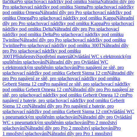
tlačítka
Pro splachovací nádržky pod omítku Sigma
Náhradní díly pro
Pro splachovací nádržky pod omítku Sigma
Pro splachovací nádržky
pod omítku Omega
Náhradní díly pro Pro splachovací nádržky pod
omítku Omega
Pro splachovací nádržky pod omítku Kappa
Náhradní
díly pro Pro splachovací nádržky pod omítku Kappa
Pro splachovací
nádržky pod omítku Delta
Náhradní díly pro Pro splachovací
nádržky pod omítku Delta
Pro splachovací nádržky pod omítku
Twinline
Náhradní díly pro Pro splachovací nádržky pod omítku
Twinline
Pro splachovací nádržky pod omítku 300T
Náhradní díly
pro Pro splachovací nádržky pod omítku
300T
Příslušenství
Spotřební materiál
Ovládání WC s elektronickým
spuštěním splachování
Náhradní díly pro Ovládání WC
s elektronickým spuštěním splachování
Pro napájení ze sítě, pro
splachovací nádržky pod omítku Geberit Sigma 12 cm
Náhradní díly
pro Pro napájení ze sítě, pro splachovací nádržky pod omítku
Geberit Sigma 12 cm
Pro napájení ze sítě, pro splachovací nádržky
pod omítku Geberit Omega 12 cm
Náhradní díly pro Pro napájení ze
sítě, pro splachovací nádržky pod omítku Geberit Omega 12 cm
Pro
napájení z baterie, pro splachovací nádržky pod omítku Geberit
Sigma 12 cm
Náhradní díly pro Pro napájení z baterie, pro
splachovací nádržky pod omítku Geberit Sigma 12 cm
Ovládání WC
s pneumatickým spuštěním splachování
Náhradní díly pro Ovládání
WC s pneumatickým spuštěním splachování
Pro 2 množství
splachování
Náhradní díly pro Pro 2 množství splachování
Pro
1 množství splachování
Náhradní díly pro Pro 1 množství