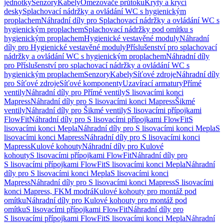
jednotky
Senzory
Kabely
Omezovače průtoku
Kryty a krycí
desky
Splachovací nádržky a ovládání WC s hygienickým
proplachem
Náhradní díly pro Splachovací nádržky a ovládání WC s
hygienickým proplachem
Splachovací nádržky pod omítku s
hygienickým proplachem
Hygienické vestavěné moduly
Náhradní
díly pro Hygienické vestavěné moduly
Příslušenství pro splachovací
nádržky a ovládání WC s hygienickým proplachem
Náhradní díly
pro Příslušenství pro splachovací nádržky a ovládání WC s
hygienickým proplachem
Senzory
Kabely
Síťové zdroje
Náhradní díly
pro Síťové zdroje
Síťové komponenty
Uzavírací armatury
Přímé
ventily
Náhradní díly pro Přímé ventily
S lisovacími konci
Mapress
Náhradní díly pro S lisovacími konci Mapress
Šikmé
ventily
Náhradní díly pro Šikmé ventily
S lisovacími přípojkami
FlowFit
Náhradní díly pro S lisovacími přípojkami FlowFit
S
lisovacími konci Mepla
Náhradní díly pro S lisovacími konci Mepla
S
lisovacími konci Mapress
Náhradní díly pro S lisovacími konci
Mapress
Kulové kohouty
Náhradní díly pro Kulové
kohouty
S lisovacími přípojkami FlowFit
Náhradní díly pro
S lisovacími přípojkami FlowFit
S lisovacími konci Mepla
Náhradní
díly pro S lisovacími konci Mepla
S lisovacími konci
Mapress
Náhradní díly pro S lisovacími konci Mapress
S lisovacími
konci Mapress, FKM modrá
Kulové kohouty pro montáž pod
omítku
Náhradní díly pro Kulové kohouty pro montáž pod
omítku
S lisovacími přípojkami FlowFit
Náhradní díly pro
S lisovacími přípojkami FlowFit
S lisovacími konci Mepla
Náhradní