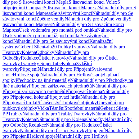
díly pro S lisovacími konci Mepla
S lisovacími konci Volex
S
připojeními Compact
S lisovacími konci Mapress
Náhradní díly pro S
lisovacími konci Mapress
Se závitovými konci
Náhradní díly pro Se
závitovými konci
Zpětné ventily
Náhradní díly pro Zpětné ventily
S
lisovacími konci Mapress
Náhradní díly pro S lisovacími konci
Mapress
Úsek vodoměru pro montáž pod omítku
Náhradní díly pro
Úsek vodoměru pro montáž pod omítku
Se závitovými
konci
Náhradní díly pro Se závitovými konci
Kanalizační
systémy
Geberit Silent-db20
Trubky
Tvarovky
Náhradní díly pro
Tvarovky
Kolena
Odbočky
Náhradní díly pro
Odbočky
Redukce
Čisticí tvarovky
Náhradní díly pro Čisticí
tvarovky
Tvarovky SuperTube
Kolena
Zvláštní
tvarovky
Připojení
Náhradní díly pro Připojení
Svařované
spoje
Hrdlové spoje
Náhradní díly pro Hrdlové spoje
Upínací
spojky
Přechodky na jiné materiály
Náhradní díly pro Přechodky na
jiné materiály
Připojení zařizovacích předmětů
Náhradní díly pro
Připojení zařizovacích předmětů
Připojovací kolena
Náhradní díly
pro Připojovací kolena
Připojovací hrdla
Náhradní díly pro
Připojovací hrdla
Příslušenství
Trubkové objímky
Upevnění pro
trubkové objímky
Víčka
Těsnění
Spotřební materiál
Geberit Silent-
PP
Trubky
Náhradní díly pro Trubky
Tvarovky
Náhradní díly pro
Tvarovky
Kolena
Náhradní díly pro Kolena
Odbočky
Náhradní díly
pro Odbočky
Redukce
Náhradní díly pro Redukce
Čisticí
tvarovky
Náhradní díly pro Čisticí tvarovky
Připojení
Náhradní díly
pro Připojení
Hrdlové spoje
Náhradní díly pro Hrdlové