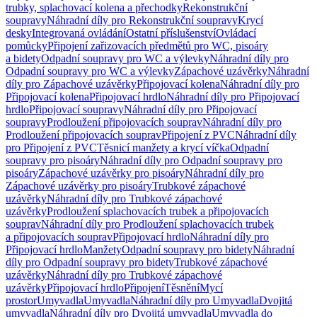
trubky, splachovací kolena a přechodky
Rekonstrukční
soupravy
Náhradní díly pro Rekonstrukční soupravy
Krycí
desky
Integrovaná ovládání
Ostatní příslušenství
Ovládací
pomůcky
Připojení zařizovacích předmětů pro WC, pisoáry
a bidety
Odpadní soupravy pro WC a výlevky
Náhradní díly pro
Odpadní soupravy pro WC a výlevky
Zápachové uzávěrky
Náhradní
díly pro Zápachové uzávěrky
Připojovací kolena
Náhradní díly pro
Připojovací kolena
Připojovací hrdlo
Náhradní díly pro Připojovací
hrdlo
Připojovací soupravy
Náhradní díly pro Připojovací
soupravy
Prodloužení připojovacích souprav
Náhradní díly pro
Prodloužení připojovacích souprav
Připojení z PVC
Náhradní díly
pro Připojení z PVC
Těsnicí manžety a krycí víčka
Odpadní
soupravy pro pisoáry
Náhradní díly pro Odpadní soupravy pro
pisoáry
Zápachové uzávěrky pro pisoáry
Náhradní díly pro
Zápachové uzávěrky pro pisoáry
Trubkové zápachové
uzávěrky
Náhradní díly pro Trubkové zápachové
uzávěrky
Prodloužení splachovacích trubek a připojovacích
souprav
Náhradní díly pro Prodloužení splachovacích trubek
a připojovacích souprav
Připojovací hrdlo
Náhradní díly pro
Připojovací hrdlo
Manžety
Odpadní soupravy pro bidety
Náhradní
díly pro Odpadní soupravy pro bidety
Trubkové zápachové
uzávěrky
Náhradní díly pro Trubkové zápachové
uzávěrky
Připojovací hrdlo
Připojení
Těsnění
Mycí
prostor
Umyvadla
Umyvadla
Náhradní díly pro Umyvadla
Dvojitá
umyvadla
Náhradní díly pro Dvojitá umyvadla
Umyvadla do