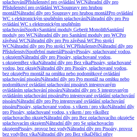
splachování
Příslušenství pro ovládání WC
Náhradní díly pro
Příslušenství pro ovládání WC
Soupravy pro hrubou
montáž
Náhradní díly pro Soupravy pro hrubou montáž
Pro ovládání
WC s elektronickým spuštěním splachování
Náhradní díly pro Pro
ovládání WC s elektronickým spuštěním
splachování
Spojky
Sanitární moduly Geberit Monolith
Sanitární
moduly pro WC
Náhradní díly pro Sanitární moduly pro WC
Pro
závěsná WC
Náhradní díly pro Pro závěsná WC
Pro stojící
WC
Náhradní díly pro Pro stojící WC
Příslušenství
Náhradní díly pro
Příslušenství
Spotřební materiál
Pisoáry
Pisoáry, splachované vodou,
s okrajem
Náhradní díly pro Pisoáry, splachované vodou,
s okrajem
Bez víka
Náhradní díly pro Bez víka
Pisoáry, splachované
vodou, bez okraje
Náhradní díly pro Pisoáry, splachované vodou,
bez okraje
Pro montáž na omítku nebo podomítkové ovládání
splachování pisoáru
Náhradní díly pro Pro montáž na omítku nebo
podomítkové ovládání splachování pisoáru
S integrovaným
ovládáním splachování pisoáru
Náhradní díly pro S integrovaným
ovládáním splachování pisoáru
Pro integrované ovládání splachování
pisoáru
Náhradní díly pro Pro integrované ovládání splachování
pisoáru
Pisoáry, splachované vodou, s víkem / pro víko
Náhradní díly
pro Pisoáry, splachované vodou, s víkem / pro víko
Bez
oplachovacího okraje
Náhradní díly pro Bez oplachovacího okraje
Se
splachovacím okrajem
Náhradní díly pro Se splachovacím
okrajem
Pisoáry, provoz bez vody
Náhradní díly pro Pisoáry, provoz
bez vody
Bez víka
Náhradní díly pro Bez víka
Dělicí stěny