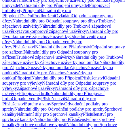
omítku
Náhradní díly pro Zápachové uzávěrky pod omítku
Připojení
umyvadel
Náhradní díly pro Připojení umyvadel
Připojovací
hrdlo
Kryty
Připojení
Náhradní díly pro
Připojení
Těsnění
Prodloužení
Ovládání
Odpadní soupravy pro
dřezy
Náhradní díly pro Odpadní soupravy pro dřezy
Trubkové
zápachové uzávěrky
Náhradní díly pro Trubkové zápachové
uzávěrky
Dvoukomorové zápachové uzávěrky
Náhradní díly pro
Dvoukomorové zápachové uzávěrky
Odpadní ventily pro
dřezy
Náhradní díly pro Odpadní ventily pro
dřezy
Příslušenství
Náhradní díly pro Příslušenství
Odpadní soupravy
pro zařízení
Náhradní díly pro Odpadní soupravy pro
zařízení
Trubkové zápachové uzávěrky
Náhradní díly pro Trubkové
zápachové uzávěrky
Zápachové uzávěrky pod omítku
Náhradní díly
pro Zápachové uzávěrky pod omítku
Zápachové uzávěrky na
omítku
Náhradní díly pro Zápachové uzávěrky na
omítku
Připojení
Náhradní díly pro Připojení
Příslušenství
Odpadní
soupravy pro výlevky
Náhradní díly pro Odpadní soupravy pro
výlevky
Zápachové uzávěrky
Náhradní díly pro Zápachové
uzávěrky
Připojovací hrdlo
Náhradní díly pro Připojovací
hrdlo
Odpadní ventily
Příslušenství
Náhradní díly pro
Příslušenství
Sprchy a vany
Sprchy
Odvodnění podlahy pro
sprchy
Náhradní díly pro Odvodnění podlahy pro sprchy
Sprchové
kanálky
Náhradní díly pro Sprchové kanálky
Příslušenství pro
sprchové kanálky
Náhradní díly pro Příslušenství pro sprchové
kanálky
Sprchové podlahové vpusti
Náhradní díly pro Sprchové