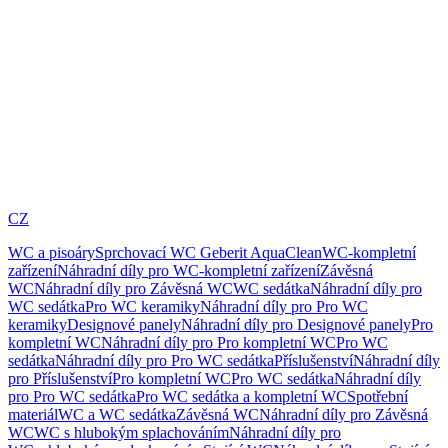
CZ
WC a pisoáry
Sprchovací WC Geberit AquaClean
WC-kompletní
zařízení
Náhradní díly pro WC-kompletní zařízení
Závěsná
WC
Náhradní díly pro Závěsná WC
WC sedátka
Náhradní díly pro
WC sedátka
Pro WC keramiky
Náhradní díly pro Pro WC
keramiky
Designové panely
Náhradní díly pro Designové panely
Pro
kompletní WC
Náhradní díly pro Pro kompletní WC
Pro WC
sedátka
Náhradní díly pro Pro WC sedátka
Příslušenství
Náhradní díly
pro Příslušenství
Pro kompletní WC
Pro WC sedátka
Náhradní díly
pro Pro WC sedátka
Pro WC sedátka a kompletní WC
Spotřební
materiál
WC a WC sedátka
Závěsná WC
Náhradní díly pro Závěsná
WC
WC s hlubokým splachováním
Náhradní díly pro