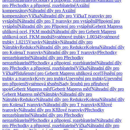
nerozebíratelné
Přechodky a připojení, rozebíratelné
Náhradní díly
pro Přechodky a připojení, rozebíratelné
Axiální
kompenzátory
Náhradní díly pro Axiální
kompenzátory
Víčka
Náhradní díly pro Víčka
T tvarovky pro
vytápění
Náhradní díly pro T tvarovky pro vytápění
Připojení pro
vytápění
Náhradní díly pro Připojení pro vytápění
Geberit Mapress
uhlíková ocel, FKM modrá
Náhradní díly pro Geberit Mapress
uhlíková ocel, FKM modrá
Systémové trubky 1.0034
Systémové
trubky 1.0215
Vsuvky
Nátrubky
Náhradní díly pro
Nátrubky
Redukce
Náhradní díly pro Redukce
Kolena
Náhradní díly
pro Kolena
T tvarovky
Náhradní díly pro T tvarovky
Přechodky
nerozebíratelné
Náhradní díly pro Přechodky
nerozebíratelné
Přechodky a připojení, rozebíratelné
Náhradní díly
pro Přechodky a připojení, rozebíratelné
Víčka
Náhradní díly pro
Víčka
Příslušenství pro Geberit Mapress uhlíková ocel
Těsnění pro
trubky a tvarovky
Kryty pro trubky
Upevnění pro trubky
Upevnění
pro připojení
Systémová těsnění
Sady šroubů pro přírubové
spoje
Geberit Mapress měď
Geberit Mapress měď
Náhradní díly pro
Geberit Mapress měď
Nátrubky
Náhradní díly pro
Nátrubky
Redukce
Náhradní díly pro Redukce
Kolena
Náhradní díly
pro Kolena
T tvarovky
Náhradní díly pro T tvarovky
Křížové
tvarovky
Náhradní díly pro Křížové tvarovky
Přechodky
nerozebíratelné
Náhradní díly pro Přechodky
nerozebíratelné
Přechodky a připojení, rozebíratelné
Náhradní díly
pro Přechodky a připojení, rozebíratelné
Víčka
Náhradní díly pro