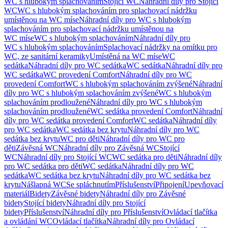
WC s hlubokým splachováním
Stojící WC
Náhradní díly pro Stojící
WC
WC s hlubokým splachováním pro splachovací nádržku
umístěnou na WC míse
Náhradní díly pro WC s hlubokým
splachováním pro splachovací nádržku umístěnou na
WC míse
WC s hlubokým splachováním
Náhradní díly pro
WC s hlubokým splachováním
Splachovací nádržky na omítku pro
WC, ze sanitární keramiky
Umístěná na WC míse
WC
sedátka
Náhradní díly pro WC sedátka
WC sedátka
Náhradní díly pro
WC sedátka
WC provedení Comfort
Náhradní díly pro WC
provedení Comfort
WC s hlubokým splachováním zvýšené
Náhradní
díly pro WC s hlubokým splachováním zvýšené
WC s hlubokým
splachováním prodloužené
Náhradní díly pro WC s hlubokým
splachováním prodloužené
WC sedátka provedení Comfort
Náhradní
díly pro WC sedátka provedení Comfort
WC sedátka
Náhradní díly
pro WC sedátka
WC sedátka bez krytu
Náhradní díly pro WC
sedátka bez krytu
WC pro děti
Náhradní díly pro WC pro
děti
Závěsná WC
Náhradní díly pro Závěsná WC
Stojící
WC
Náhradní díly pro Stojící WC
WC sedátka pro děti
Náhradní díly
pro WC sedátka pro děti
WC sedátka
Náhradní díly pro WC
sedátka
WC sedátka bez krytu
Náhradní díly pro WC sedátka bez
krytu
Nášlapná WC
Se spláchnutím
Příslušenství
Připojení
Upevňovací
materiál
Bidety
Závěsné bidety
Náhradní díly pro Závěsné
bidety
Stojící bidety
Náhradní díly pro Stojící
bidety
Příslušenství
Náhradní díly pro Příslušenství
Ovládací tlačítka
a ovládání WC
Ovládací tlačítka
Náhradní díly pro Ovládací