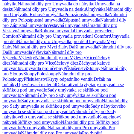
nábytku
Náhradní díly pro Umyvadla do nábytku
Umyvadla na
desku
Náhradní díly pro Umyvadla na desku
Umývátka
Náhradní díly
pro Umývátka
Rohové umývátka
Polozápustná umyvadla
Náhradní
díly pro Polozápustná umyvadla
Zápustná umyvadla
Náhradní díly
pro Zápustná umyvadla
Vestavná umyvadla
Náhradní díly pro
Vestavná umyvadla
Rohová umyvadla
Umyvadla provedení
Comfort
Náhradní díly pro Umyvadla provedení Comfort
Umyvadla
pro děti
Náhradní díly pro Umyvadla pro děti
Umyvadla
Mycí
žlaby
Náhradní díly pro Mycí žlaby
Další umyvadla
Náhradní díly pro
Další umyvadla
Výlevka
Náhradní díly pro
Výlevka
Výlevky
Náhradní díly pro Výlevky
Víceúčelový
dřez
Náhradní díly pro Víceúčelový dřez
Záchytné kalové
umyvadlo
Umyvadla pro učebny
Příslušenství
Sloupy
Náhradní díly
pro Sloupy
Sloupy
Polosloupy
Náhradní díly pro
Polosloupy
Příslušenství
Kryty odpadního ventilu
Držák na
ručníky
Upevňovací materiál
Dekorativní kryty
Sady umyvadla se
skříňkou pod umyvadlo
Sady umývátka se skříňkou pod
umyvadlo
Náhradní díly pro Sady umývátka se skříňkou pod
umyvadlo
Sady umyvadla se skříňkou pod umyvadlo
Náhradní díly
pro Sady umyvadla se skříňkou pod umyvadlo
Sady nábytkového
umyvadla se skříňkou pod umyvadlo
Náhradní díly pro Sady
nábytkového umyvadla se skříňkou pod umyvadlo
Koupelnový
nábytek
Skříňky pod umyvadlo
Náhradní díly pro Skříňky pod
umyvadlo
Pro umývátka
Náhradní díly pro Pro umývátka
Pro
umyvadla
Náhradní díly pro Pro umyvadla
Pro dvojitá