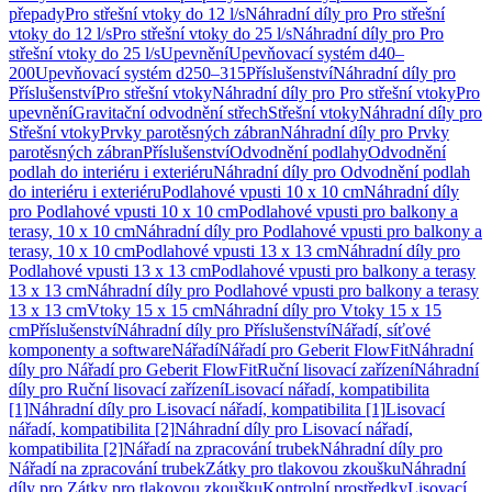
přepady
Pro střešní vtoky do 12 l/s
Náhradní díly pro Pro střešní
vtoky do 12 l/s
Pro střešní vtoky do 25 l/s
Náhradní díly pro Pro
střešní vtoky do 25 l/s
Upevnění
Upevňovací systém d40–
200
Upevňovací systém d250–315
Příslušenství
Náhradní díly pro
Příslušenství
Pro střešní vtoky
Náhradní díly pro Pro střešní vtoky
Pro
upevnění
Gravitační odvodnění střech
Střešní vtoky
Náhradní díly pro
Střešní vtoky
Prvky parotěsných zábran
Náhradní díly pro Prvky
parotěsných zábran
Příslušenství
Odvodnění podlahy
Odvodnění
podlah do interiéru i exteriéru
Náhradní díly pro Odvodnění podlah
do interiéru i exteriéru
Podlahové vpusti 10 x 10 cm
Náhradní díly
pro Podlahové vpusti 10 x 10 cm
Podlahové vpusti pro balkony a
terasy, 10 x 10 cm
Náhradní díly pro Podlahové vpusti pro balkony a
terasy, 10 x 10 cm
Podlahové vpusti 13 x 13 cm
Náhradní díly pro
Podlahové vpusti 13 x 13 cm
Podlahové vpusti pro balkony a terasy
13 x 13 cm
Náhradní díly pro Podlahové vpusti pro balkony a terasy
13 x 13 cm
Vtoky 15 x 15 cm
Náhradní díly pro Vtoky 15 x 15
cm
Příslušenství
Náhradní díly pro Příslušenství
Nářadí, síťové
komponenty a software
Nářadí
Nářadí pro Geberit FlowFit
Náhradní
díly pro Nářadí pro Geberit FlowFit
Ruční lisovací zařízení
Náhradní
díly pro Ruční lisovací zařízení
Lisovací nářadí, kompatibilita
[1]
Náhradní díly pro Lisovací nářadí, kompatibilita [1]
Lisovací
nářadí, kompatibilita [2]
Náhradní díly pro Lisovací nářadí,
kompatibilita [2]
Nářadí na zpracování trubek
Náhradní díly pro
Nářadí na zpracování trubek
Zátky pro tlakovou zkoušku
Náhradní
díly pro Zátky pro tlakovou zkoušku
Kontrolní prostředky
Lisovací