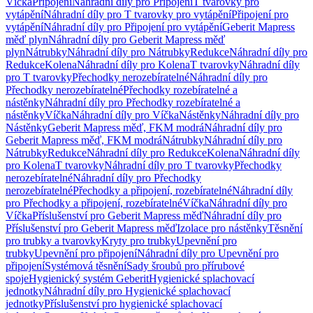
Víčka
Připojení
Náhradní díly pro Připojení
T tvarovky pro
vytápění
Náhradní díly pro T tvarovky pro vytápění
Připojení pro
vytápění
Náhradní díly pro Připojení pro vytápění
Geberit Mapress
měď plyn
Náhradní díly pro Geberit Mapress měď
plyn
Nátrubky
Náhradní díly pro Nátrubky
Redukce
Náhradní díly pro
Redukce
Kolena
Náhradní díly pro Kolena
T tvarovky
Náhradní díly
pro T tvarovky
Přechodky nerozebíratelné
Náhradní díly pro
Přechodky nerozebíratelné
Přechodky rozebíratelné a
nástěnky
Náhradní díly pro Přechodky rozebíratelné a
nástěnky
Víčka
Náhradní díly pro Víčka
Nástěnky
Náhradní díly pro
Nástěnky
Geberit Mapress měď, FKM modrá
Náhradní díly pro
Geberit Mapress měď, FKM modrá
Nátrubky
Náhradní díly pro
Nátrubky
Redukce
Náhradní díly pro Redukce
Kolena
Náhradní díly
pro Kolena
T tvarovky
Náhradní díly pro T tvarovky
Přechodky
nerozebíratelné
Náhradní díly pro Přechodky
nerozebíratelné
Přechodky a připojení, rozebíratelné
Náhradní díly
pro Přechodky a připojení, rozebíratelné
Víčka
Náhradní díly pro
Víčka
Příslušenství pro Geberit Mapress měď
Náhradní díly pro
Příslušenství pro Geberit Mapress měď
Izolace pro nástěnky
Těsnění
pro trubky a tvarovky
Kryty pro trubky
Upevnění pro
trubky
Upevnění pro připojení
Náhradní díly pro Upevnění pro
připojení
Systémová těsnění
Sady šroubů pro přírubové
spoje
Hygienický systém Geberit
Hygienické splachovací
jednotky
Náhradní díly pro Hygienické splachovací
jednotky
Příslušenství pro hygienické splachovací