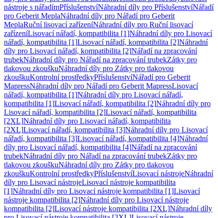
nástroje s nářadím
Příslušenství
Náhradní díly pro Příslušenství
Nářadí
pro Geberit Mepla
Náhradní díly pro Nářadí pro Geberit
Mepla
Ruční lisovací zařízení
Náhradní díly pro Ruční lisovací
zařízení
Lisovací nářadí, kompatibilita [1]
Náhradní díly pro Lisovací
nářadí, kompatibilita [1]
Lisovací nářadí, kompatibilita [2]
Náhradní
díly pro Lisovací nářadí, kompatibilita [2]
Nářadí na zpracování
trubek
Náhradní díly pro Nářadí na zpracování trubek
Zátky pro
tlakovou zkoušku
Náhradní díly pro Zátky pro tlakovou
zkoušku
Kontrolní prostředky
Příslušenství
Nářadí pro Geberit
Mapress
Náhradní díly pro Nářadí pro Geberit Mapress
Lisovací
nářadí, kompatibilita [1]
Náhradní díly pro Lisovací nářadí,
kompatibilita [1]
Lisovací nářadí, kompatibilita [2]
Náhradní díly pro
Lisovací nářadí, kompatibilita [2]
Lisovací nářadí, kompatibilita
[2XL]
Náhradní díly pro Lisovací nářadí, kompatibilita
[2XL]
Lisovací nářadí, kompatibilita [3]
Náhradní díly pro Lisovací
nářadí, kompatibilita [3]
Lisovací nářadí, kompatibilita [4]
Náhradní
díly pro Lisovací nářadí, kompatibilita [4]
Nářadí na zpracování
trubek
Náhradní díly pro Nářadí na zpracování trubek
Zátky pro
tlakovou zkoušku
Náhradní díly pro Zátky pro tlakovou
zkoušku
Kontrolní prostředky
Příslušenství
Lisovací nástroje
Náhradní
díly pro Lisovací nástroje
Lisovací nástroje kompatibilita
[1]
Náhradní díly pro Lisovací nástroje kompatibilita [1]
Lisovací
nástroje kompatibilita [2]
Náhradní díly pro Lisovací nástroje
kompatibilita [2]
Lisovací nástroje kompatibilita [2XL]
Náhradní díly
pro Lisovací nástroje kompatibilita [2XL]
Lisovací nástroje,