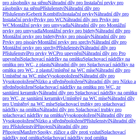
pro zásobníky na stěnu
Náhradní díly pro Instalační prvky pro
zásobníky na stěnu
Příslušenství
Náhradní díly pro
Příslušenství
Geberit Kombifix
Instalační prvky
Náhradní díly pro
Instalační prvky
Prvky pro WC
Náhradní díly pro Prvky pro
WC
Montážní prvky pro umyvadla
Náhradní díly pro Montážní
prvky pro umyvadla
Montážní prvky pro bidety
Náhradní díly pro
Montážní prvky pro bidety
Prvky pro pisoáry
Náhradní díly pro
Prvky pro pisoáry
Montážní prvky pro sprchy
Náhradní díly pro
Montážní prvky pro sprchy
Příslušenství
Náhradní díly pro
Příslušenství
Pro prvky WC
Pro upevnění
Náhradní díly pro Pro
upevnění
Splachovací nádržky na omítku
Splachovací nádržky na
omítku pro WC, z plastu
Náhradní díly pro Splachovací nádržky na
omítku pro WC, z plastu
Umístěné na WC míse
Náhradní díly pro
Umístěné na WC míse
Vysokopoložené
Náhradní díly pro
Vysokopoložené
Nízko a středněpoložené
Náhradní díly pro Nízko a
středněpoložené
Splachovací nádržky na omítku pro WC, ze
sanitární keramiky
Náhradní díly pro Splachovací nádržky na omítku
pro WC, ze sanitární keramiky
Umístěný na WC míse
Náhradní díly
pro Umístěný na WC míse
Splachovací trubky pro splachovací
nádržky na omítku
Náhradní díly pro Splachovací trubky pro
splachovací nádržky na omítku
Vysokopoložené
Náhradní díly pro
Vysokopoložené
Nízko a středněpoložené
Příslušenství
Náhradní díly
pro Příslušenství
Připojení
Náhradní díly pro
Připojení
Manžety
Spojky, růžice a díly proti vzdutí
Splachovací
nádržky pod omítku
Splachovací nádržky pod omítku