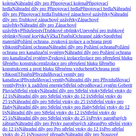
kolena
Náhradní díly pro Připojovací kolena
Připojovací
hrdla
Náhradní díly pro Připojovací hrdla
Připojovací hrdla
Náhradní
díly pro Připojovací hrdla
Trubkové zápachové uzávěrky
Náhradní
díly pro Trubkové zápachové uzávěrky
Zápachové
uzávěrky
Náhradní díly pro Zápachové
uzávěrky
Příslušenství
Trubkové objímky
Upevnění pro trubkové
objímky
Nosné korýtka
Víčka
Těsnění
Ochranné zátky
Spotřební
materiál
Požární ochrana, zvuková izolace a ochrana proti
vlhkosti
Požární ochrana
Náhradní díly pro Požární ochrana
Požární
ochrana pro kanalizační systémy
Náhradní díly pro Požární ochrana
pro kanalizační systémy
Zvuková izolace
Izolace pro přerušení hluku
šířeného konstrukcemi
Izolace pro přerušení hluku šířeného
konstrukcemi a proti hluku šířenému vzduchem
Ochrana proti
vlhkosti
Těsnění
Přivzdušňovací ventily pro
kanalizaci
Přivzdušňovací ventily
Náhradní díly pro Přivzdušňovací
ventily
Prvky k zadržení energie
Střešní odvodňovací systém Geberit
Pluvia
Střešní vtoky
Náhradní díly pro Střešní vtoky
Střešní vtoky do
12 l/s
Náhradní díly pro Střešní vtoky do 12 l/s
Střešní vtoky do
25 l/s
Náhradní díly pro Střešní vtoky do 25 l/s
Střešní vtoky pro
žlaby
Náhradní díly pro Střešní vtoky pro žlaby
Střešní vtoky do 12
l/s
Náhradní díly pro Střešní vtoky do 12 l/s
Střešní vtoky do
25 l/s
Náhradní díly pro Střešní vtoky do 25 l/s
Prvky parotěsných
zábran
Náhradní díly pro Prvky parotěsných zábran
Pro střešní vtoky
do 12 l/s
Náhradní díly pro Pro střešní vtoky do 12 l/s
Pro střešní
vtoky do 25 l/s
Nouzové přepady
Náhradní díly pro Nouzové