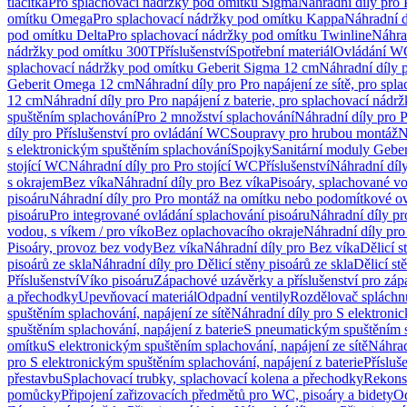
tlačítka
Pro splachovací nádržky pod omítku Sigma
Náhradní díly pro
omítku Omega
Pro splachovací nádržky pod omítku Kappa
Náhradní d
pod omítku Delta
Pro splachovací nádržky pod omítku Twinline
Náhra
nádržky pod omítku 300T
Příslušenství
Spotřební materiál
Ovládání WC
splachovací nádržky pod omítku Geberit Sigma 12 cm
Náhradní díly 
Geberit Omega 12 cm
Náhradní díly pro Pro napájení ze sítě, pro s
12 cm
Náhradní díly pro Pro napájení z baterie, pro splachovací nád
spuštěním splachování
Pro 2 množství splachování
Náhradní díly pro 
díly pro Příslušenství pro ovládání WC
Soupravy pro hrubou montáž
N
s elektronickým spuštěním splachování
Spojky
Sanitární moduly Geber
stojící WC
Náhradní díly pro Pro stojící WC
Příslušenství
Náhradní díly
s okrajem
Bez víka
Náhradní díly pro Bez víka
Pisoáry, splachované vo
pisoáru
Náhradní díly pro Pro montáž na omítku nebo podomítkové ov
pisoáru
Pro integrované ovládání splachování pisoáru
Náhradní díly pr
vodou, s víkem / pro víko
Bez oplachovacího okraje
Náhradní díly pro
Pisoáry, provoz bez vody
Bez víka
Náhradní díly pro Bez víka
Dělicí s
pisoárů ze skla
Náhradní díly pro Dělicí stěny pisoárů ze skla
Dělicí st
Příslušenství
Víko pisoáru
Zápachové uzávěrky a příslušenství pro zá
a přechodky
Upevňovací materiál
Odpadní ventily
Rozdělovač spláchn
spuštěním splachování, napájení ze sítě
Náhradní díly pro S elektronic
spuštěním splachování, napájení z baterie
S pneumatickým spuštěním 
omítku
S elektronickým spuštěním splachování, napájení ze sítě
Náhrad
pro S elektronickým spuštěním splachování, napájení z baterie
Přísluš
přestavbu
Splachovací trubky, splachovací kolena a přechodky
Rekons
pomůcky
Připojení zařizovacích předmětů pro WC, pisoáry a bidety
Od