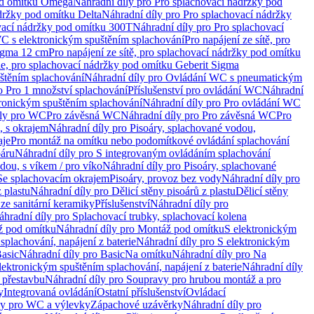
od omítku Omega
Náhradní díly pro Pro splachovací nádržky pod
držky pod omítku Delta
Náhradní díly pro Pro splachovací nádržky
vací nádržky pod omítku 300T
Náhradní díly pro Pro splachovací
C s elektronickým spuštěním splachování
Pro napájení ze sítě, pro
Sigma 12 cm
Pro napájení ze sítě, pro splachovací nádržky pod omítku
rie, pro splachovací nádržky pod omítku Geberit Sigma
těním splachování
Náhradní díly pro Ovládání WC s pneumatickým
o Pro 1 množství splachování
Příslušenství pro ovládání WC
Náhradní
ronickým spuštěním splachování
Náhradní díly pro Pro ovládání WC
uly pro WC
Pro závěsná WC
Náhradní díly pro Pro závěsná WC
Pro
, s okrajem
Náhradní díly pro Pisoáry, splachované vodou,
aje
Pro montáž na omítku nebo podomítkové ovládání splachování
oáru
Náhradní díly pro S integrovaným ovládáním splachování
dou, s víkem / pro víko
Náhradní díly pro Pisoáry, splachované
 Se splachovacím okrajem
Pisoáry, provoz bez vody
Náhradní díly pro
z plastu
Náhradní díly pro Dělicí stěny pisoárů z plastu
Dělicí stěny
 ze sanitární keramiky
Příslušenství
Náhradní díly pro
áhradní díly pro Splachovací trubky, splachovací kolena
 pod omítku
Náhradní díly pro Montáž pod omítku
S elektronickým
splachování, napájení z baterie
Náhradní díly pro S elektronickým
asic
Náhradní díly pro Basic
Na omítku
Náhradní díly pro Na
lektronickým spuštěním splachování, napájení z baterie
Náhradní díly
 přestavbu
Náhradní díly pro Soupravy pro hrubou montáž a pro
y
Integrovaná ovládání
Ostatní příslušenství
Ovládací
vy pro WC a výlevky
Zápachové uzávěrky
Náhradní díly pro