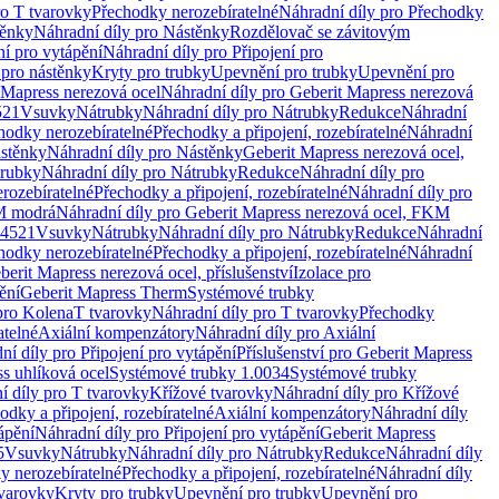
ro T tvarovky
Přechodky nerozebíratelné
Náhradní díly pro Přechodky
ěnky
Náhradní díly pro Nástěnky
Rozdělovač se závitovým
ní pro vytápění
Náhradní díly pro Připojení pro
 pro nástěnky
Kryty pro trubky
Upevnění pro trubky
Upevnění pro
 Mapress nerezová ocel
Náhradní díly pro Geberit Mapress nerezová
521
Vsuvky
Nátrubky
Náhradní díly pro Nátrubky
Redukce
Náhradní
hodky nerozebíratelné
Přechodky a připojení, rozebíratelné
Náhradní
stěnky
Náhradní díly pro Nástěnky
Geberit Mapress nerezová ocel,
rubky
Náhradní díly pro Nátrubky
Redukce
Náhradní díly pro
rozebíratelné
Přechodky a připojení, rozebíratelné
Náhradní díly pro
KM modrá
Náhradní díly pro Geberit Mapress nerezová ocel, FKM
.4521
Vsuvky
Nátrubky
Náhradní díly pro Nátrubky
Redukce
Náhradní
hodky nerozebíratelné
Přechodky a připojení, rozebíratelné
Náhradní
berit Mapress nerezová ocel, příslušenství
Izolace pro
ění
Geberit Mapress Therm
Systémové trubky
pro Kolena
T tvarovky
Náhradní díly pro T tvarovky
Přechodky
atelné
Axiální kompenzátory
Náhradní díly pro Axiální
ní díly pro Připojení pro vytápění
Příslušenství pro Geberit Mapress
s uhlíková ocel
Systémové trubky 1.0034
Systémové trubky
í díly pro T tvarovky
Křížové tvarovky
Náhradní díly pro Křížové
odky a připojení, rozebíratelné
Axiální kompenzátory
Náhradní díly
ápění
Náhradní díly pro Připojení pro vytápění
Geberit Mapress
5
Vsuvky
Nátrubky
Náhradní díly pro Nátrubky
Redukce
Náhradní díly
y nerozebíratelné
Přechodky a připojení, rozebíratelné
Náhradní díly
tvarovky
Kryty pro trubky
Upevnění pro trubky
Upevnění pro