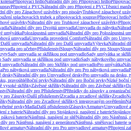
 kolena
Připojovací hrdlo
Náhradní díly pro Připojovací hrdlo
Připojovac
ouprav
Připojení z PVC
Náhradní díly pro Připojení z PVC
Těsnicí manže
ní díly pro Zápachové uzávěrky pro pisoáry
Trubkové zápachové uzáv
oužení splachovacích trubek a připojovacích souprav
Připojovací hrdlo
N
chové uzávěrky
Náhradní díly pro Trubkové zápachové uzávěrky
Připoj
vadla
Náhradní díly pro Dvojitá umyvadla
Umyvadla do nábytku
Náhrad
é umývátka
Polozápustná umyvadla
Náhradní díly pro Polozápustná u
hová umyvadla
Umyvadla provedení Comfort
Náhradní díly pro Umyv
y
Další umyvadla
Náhradní díly pro Další umyvadla
Výlevka
Náhradní dí
myvadla pro učebny
Příslušenství
Sloupy
Náhradní díly pro Sloupy
Slou
kryty
Sady umyvadla se skříňkou pod umyvadlo
Sady umývátka se skří
ro Sady umyvadla se skříňkou pod umyvadlo
Sady nábytkového umyvadl
d umyvadlo
Náhradní díly pro Skříňky pod umyvadlo
Pro umývátka
Náhr
la
Pro nábytková umyvadla
Náhradní díly pro Pro nábytková umyvadla
P
 desky
Náhradní díly pro Umyvadlové desky
Pro umyvadlo na desku, t
sku, pravoúhlé
Boční prvky
Náhradní díly pro Boční prvky
Nízké boční 
ně vysoké skříňky
Závěsné skříňky
Náhradní díly pro Závěsné skříňky
Da
nství
Náhradní díly pro Příslušenství
Přihrádky do zásuvky a organizačn
ly pro Zásuvky
Další příslušenství
Zrcadla a zrcadlové skříňky
Zrcadlo
Ná
íňky
Náhradní díly pro Zrcadlové skříňky
S integrovaným osvětlením
Ná
větelné prvky
Madla
Další příslušenství
Zásuvky
Armatury
Umyvadlové a
ení z baterie
Náhradní díly pro Stojánková, napájení z baterie
Stojánkov
 páková baterie
Nástěnná, napájení ze sítě
Náhradní díly pro Nástěnná, n
díly pro Nástěnná, napájení z generátoru
Nástěnná, směšovací baterie 
lové armatury
Náhradní díly pro Pro umyvadlové armatury
Připojení za