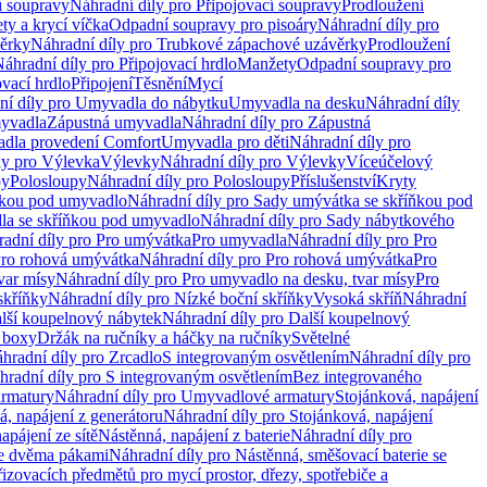
í soupravy
Náhradní díly pro Připojovací soupravy
Prodloužení
ty a krycí víčka
Odpadní soupravy pro pisoáry
Náhradní díly pro
ěrky
Náhradní díly pro Trubkové zápachové uzávěrky
Prodloužení
áhradní díly pro Připojovací hrdlo
Manžety
Odpadní soupravy pro
ovací hrdlo
Připojení
Těsnění
Mycí
ní díly pro Umyvadla do nábytku
Umyvadla na desku
Náhradní díly
myvadla
Zápustná umyvadla
Náhradní díly pro Zápustná
adla provedení Comfort
Umyvadla pro děti
Náhradní díly pro
ly pro Výlevka
Výlevky
Náhradní díly pro Výlevky
Víceúčelový
py
Polosloupy
Náhradní díly pro Polosloupy
Příslušenství
Kryty
ňkou pod umyvadlo
Náhradní díly pro Sady umývátka se skříňkou pod
a se skříňkou pod umyvadlo
Náhradní díly pro Sady nábytkového
adní díly pro Pro umývátka
Pro umyvadla
Náhradní díly pro Pro
ro rohová umývátka
Náhradní díly pro Pro rohová umývátka
Pro
var mísy
Náhradní díly pro Pro umyvadlo na desku, tvar mísy
Pro
skříňky
Náhradní díly pro Nízké boční skříňky
Vysoká skříň
Náhradní
lší koupelnový nábytek
Náhradní díly pro Další koupelnový
í boxy
Držák na ručníky a háčky na ručníky
Světelné
hradní díly pro Zrcadlo
S integrovaným osvětlením
Náhradní díly pro
hradní díly pro S integrovaným osvětlením
Bez integrovaného
rmatury
Náhradní díly pro Umyvadlové armatury
Stojánková, napájení
á, napájení z generátoru
Náhradní díly pro Stojánková, napájení
apájení ze sítě
Nástěnná, napájení z baterie
Náhradní díly pro
se dvěma pákami
Náhradní díly pro Nástěnná, směšovací baterie se
řizovacích předmětů pro mycí prostor, dřezy, spotřebiče a