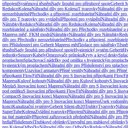
připojení
Systémová těsnění
Sady šroubů pro přírubové spoje
Geberit 
Redukce
Kolena
Náhradní díly pro Kolena
T tvarovky
Náhradní díly p
nerozebíratelné
Přechodky a připojení, rozebíratelné
Náhradní díly pro 
díly pro T tvarovky pro vytápění
Připojení pro vytápění
Náhradní díly 
Nátrubky
Redukce
Náhradní díly pro Redukce
Kolena
Náhradní díly p
rozebíratelné a nástěnky
Náhradní díly pro Přechodky rozebíratelné a 
Mapress měď, FKM modrá
Nátrubky
Náhradní díly pro Nátrubky
Red
díly pro Přechodky nerozebíratelné
Přechodky a připojení, rozebíratel
pro Příslušenství pro Geberit Mapress měď
Izolace pro nástěnky
Těsněn
těsnění
Sady šroubů pro přírubové spoje
Hygienický systém Geberit
Hy
jednotky
Senzory
Kabely
Omezovače průtoku
Kryty a krycí desky
Spla
proplachem
Splachovací nádržky pod omítku s hygienickým proplac
hygienickým proplachem
Náhradní díly pro Příslušenství pro splach
komponenty
Uzavírací armatury
Přímé ventily
Náhradní díly pro Přímé 
přípojkami FlowFit
Náhradní díly pro S lisovacími přípojkami FlowFi
Mapress
Kulové kohouty
Náhradní díly pro Kulové kohouty
S lisovac
Mepla
S lisovacími konci Mapress
Náhradní díly pro S lisovacími kon
pod omítku
S lisovacími přípojkami FlowFit
Náhradní díly pro S lisov
Compact
S lisovacími konci Mapress
Náhradní díly pro S lisovacími 
Mapress
Náhradní díly pro S lisovacími konci Mapress
Úsek vodoměru
konci
Kanalizační systémy
Geberit Silent-db20
Trubky
Tvarovky
Náhrad
SuperTube
Kolena
Zvláštní tvarovky
Připojení
Náhradní díly pro Připoj
na jiné materiály
Připojení zařizovacích předmětů
Náhradní díly pro Př
hrdla
Příslušenství
Trubkové objímky
Upevnění pro trubkové objímky
V
pro Kolena
Odbočky
Náhradní díly pro Odbočky
Redukce
Náhradní dí