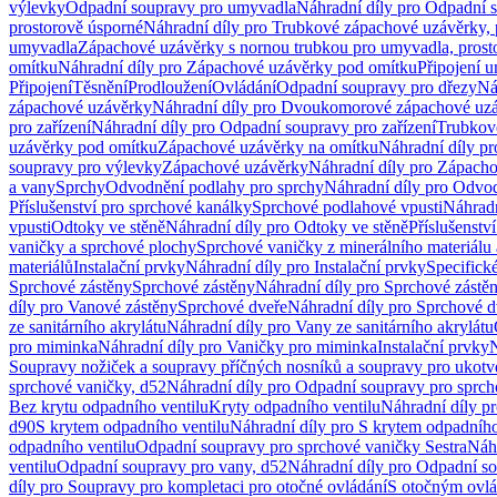
výlevky
Odpadní soupravy pro umyvadla
Náhradní díly pro Odpadní 
prostorově úsporné
Náhradní díly pro Trubkové zápachové uzávěrky, 
umyvadla
Zápachové uzávěrky s nornou trubkou pro umyvadla, prost
omítku
Náhradní díly pro Zápachové uzávěrky pod omítku
Připojení 
Připojení
Těsnění
Prodloužení
Ovládání
Odpadní soupravy pro dřezy
Ná
zápachové uzávěrky
Náhradní díly pro Dvoukomorové zápachové uz
pro zařízení
Náhradní díly pro Odpadní soupravy pro zařízení
Trubkov
uzávěrky pod omítku
Zápachové uzávěrky na omítku
Náhradní díly p
soupravy pro výlevky
Zápachové uzávěrky
Náhradní díly pro Zápach
a vany
Sprchy
Odvodnění podlahy pro sprchy
Náhradní díly pro Odvo
Příslušenství pro sprchové kanálky
Sprchové podlahové vpusti
Náhradn
vpusti
Odtoky ve stěně
Náhradní díly pro Odtoky ve stěně
Příslušenstv
vaničky a sprchové plochy
Sprchové vaničky z minerálního materiálu 
materiálů
Instalační prvky
Náhradní díly pro Instalační prvky
Specifick
Sprchové zástěny
Sprchové zástěny
Náhradní díly pro Sprchové zástě
díly pro Vanové zástěny
Sprchové dveře
Náhradní díly pro Sprchové d
ze sanitárního akrylátu
Náhradní díly pro Vany ze sanitárního akrylátu
pro miminka
Náhradní díly pro Vaničky pro miminka
Instalační prvky
N
Soupravy nožiček a soupravy příčných nosníků a soupravy pro ukotv
sprchové vaničky, d52
Náhradní díly pro Odpadní soupravy pro sprch
Bez krytu odpadního ventilu
Kryty odpadního ventilu
Náhradní díly p
d90
S krytem odpadního ventilu
Náhradní díly pro S krytem odpadního
odpadního ventilu
Odpadní soupravy pro sprchové vaničky Sestra
Náhr
ventilu
Odpadní soupravy pro vany, d52
Náhradní díly pro Odpadní so
díly pro Soupravy pro kompletaci pro otočné ovládání
S otočným ovl