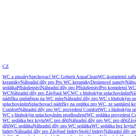
CZ
WC a pisoáry
Sprchovací WC Geberit AquaClean
WC-kompletní zaříz
keramiky
Náhradní díly pro Pro WC keramiky
Designové panely
Náhra
sedátka
Příslušenství
Náhradní díly pro Příslušenství
Pro kompletní WC
WC
Náhradní díly pro Závěsná WC
WC s hlubokým splachováním
Ná
nádržku umístěnou na WC míse
Náhradní díly pro WC s hlubokým sp
splachováním
Splachovací nádržky na omítku pro WC, ze sanitární k
Comfort
Náhradní díly pro WC provedení Comfort
WC s hlubokým sp
WC s hlubokým splachováním prodloužené
WC sedátka provedení C
WC sedátka bez krytu
WC pro děti
Náhradní díly pro WC pro děti
Záv
děti
WC sedátka
Náhradní díly pro WC sedátka
WC sedátka bez krytu
N
bidety
Náhradní díly pro Závěsné bidety
Stojící bidety
Náhradní díly pro