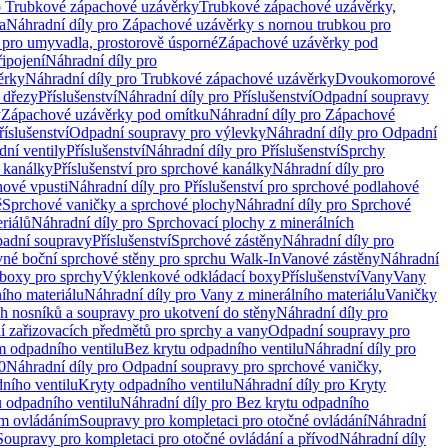
o Trubkové zápachové uzávěrky
Trubkové zápachové uzávěrky,
a
Náhradní díly pro Zápachové uzávěrky s nornou trubkou pro
 pro umyvadla, prostorově úsporné
Zápachové uzávěrky pod
řipojení
Náhradní díly pro
ěrky
Náhradní díly pro Trubkové zápachové uzávěrky
Dvoukomorové
 dřezy
Příslušenství
Náhradní díly pro Příslušenství
Odpadní soupravy
y
Zápachové uzávěrky pod omítku
Náhradní díly pro Zápachové
říslušenství
Odpadní soupravy pro výlevky
Náhradní díly pro Odpadní
ní ventily
Příslušenství
Náhradní díly pro Příslušenství
Sprchy
 kanálky
Příslušenství pro sprchové kanálky
Náhradní díly pro
hové vpusti
Náhradní díly pro Příslušenství pro sprchové podlahové
ě
Sprchové vaničky a sprchové plochy
Náhradní díly pro Sprchové
riálů
Náhradní díly pro Sprchovací plochy z minerálních
padní soupravy
Příslušenství
Sprchové zástěny
Náhradní díly pro
vné boční sprchové stěny pro sprchu Walk-In
Vanové zástěny
Náhradní
boxy pro sprchy
Výklenkové odkládací boxy
Příslušenství
Vany
Vany
ího materiálu
Náhradní díly pro Vany z minerálního materiálu
Vaničky
h nosníků a soupravy pro ukotvení do stěny
Náhradní díly pro
ní zařizovacích předmětů pro sprchy a vany
Odpadní soupravy pro
m odpadního ventilu
Bez krytu odpadního ventilu
Náhradní díly pro
0
Náhradní díly pro Odpadní soupravy pro sprchové vaničky,
ního ventilu
Kryty odpadního ventilu
Náhradní díly pro Kryty
 odpadního ventilu
Náhradní díly pro Bez krytu odpadního
ým ovládáním
Soupravy pro kompletaci pro otočné ovládání
Náhradní
Soupravy pro kompletaci pro otočné ovládání a přívod
Náhradní díly