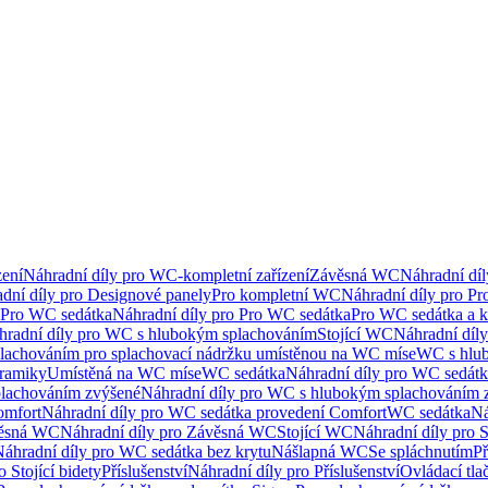
ení
Náhradní díly pro WC-kompletní zařízení
Závěsná WC
Náhradní dí
dní díly pro Designové panely
Pro kompletní WC
Náhradní díly pro P
Pro WC sedátka
Náhradní díly pro Pro WC sedátka
Pro WC sedátka a 
hradní díly pro WC s hlubokým splachováním
Stojící WC
Náhradní díly
lachováním pro splachovací nádržku umístěnou na WC míse
WC s hlu
eramiky
Umístěná na WC míse
WC sedátka
Náhradní díly pro WC sedát
lachováním zvýšené
Náhradní díly pro WC s hlubokým splachováním 
omfort
Náhradní díly pro WC sedátka provedení Comfort
WC sedátka
Ná
ěsná WC
Náhradní díly pro Závěsná WC
Stojící WC
Náhradní díly pro 
áhradní díly pro WC sedátka bez krytu
Nášlapná WC
Se spláchnutím
Př
 Stojící bidety
Příslušenství
Náhradní díly pro Příslušenství
Ovládací tla