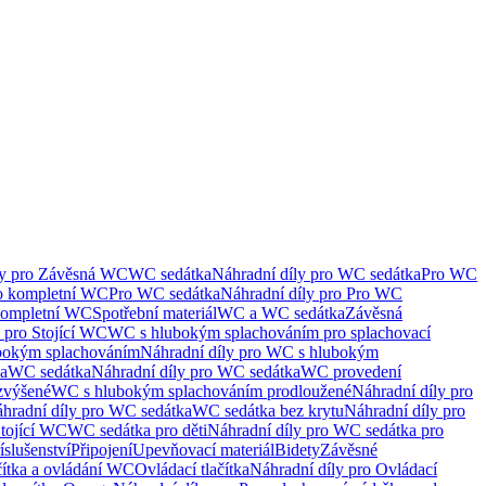
ly pro Závěsná WC
WC sedátka
Náhradní díly pro WC sedátka
Pro WC
ro kompletní WC
Pro WC sedátka
Náhradní díly pro Pro WC
kompletní WC
Spotřební materiál
WC a WC sedátka
Závěsná
 pro Stojící WC
WC s hlubokým splachováním pro splachovací
bokým splachováním
Náhradní díly pro WC s hlubokým
ka
WC sedátka
Náhradní díly pro WC sedátka
WC provedení
zvýšené
WC s hlubokým splachováním prodloužené
Náhradní díly pro
hradní díly pro WC sedátka
WC sedátka bez krytu
Náhradní díly pro
Stojící WC
WC sedátka pro děti
Náhradní díly pro WC sedátka pro
íslušenství
Připojení
Upevňovací materiál
Bidety
Závěsné
čítka a ovládání WC
Ovládací tlačítka
Náhradní díly pro Ovládací