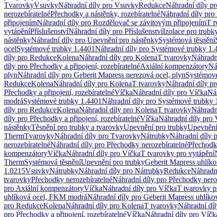
Tvarovky
Vsuvky
Náhradní díly pro Vsuvky
Redukce
Náhradní díly p
nerozebíratelné
Přechodky a nástěnky, rozebíratelné
Náhradní díly pro 
připojením
Náhradní díly pro Rozdělovač se závitovým připojením
T t
vytápění
Příslušenství
Náhradní díly pro Příslušenství
Izolace pro trubk
nástěnky
Náhradní díly pro Upevnění pro nástěnky
Systémová těsnění
ocel
Systémové trubky 1.4401
Náhradní díly pro Systémové trubky 1.
díly pro Redukce
Kolena
Náhradní díly pro Kolena
T tvarovky
Náhradn
díly pro Přechodky a připojení, rozebíratelné
Axiální kompenzátory
Ná
plyn
Náhradní díly pro Geberit Mapress nerezová ocel, plyn
Systémové
Redukce
Kolena
Náhradní díly pro Kolena
T tvarovky
Náhradní díly p
Přechodky a připojení, rozebíratelné
Víčka
Náhradní díly pro Víčka
Ná
modrá
Systémové trubky 1.4401
Náhradní díly pro Systémové trubky 
díly pro Redukce
Kolena
Náhradní díly pro Kolena
T tvarovky
Náhradn
díly pro Přechodky a připojení, rozebíratelné
Víčka
Náhradní díly pro 
nástěnky
Těsnění pro trubky a tvarovky
Upevnění pro trubky
Upevnění 
Therm
Tvarovky
Náhradní díly pro Tvarovky
Nátrubky
Náhradní díly 
nerozebíratelné
Náhradní díly pro Přechodky nerozebíratelné
Přechodky
kompenzátory
Víčka
Náhradní díly pro Víčka
T tvarovky pro vytápění
Therm
Systémová těsnění
Upevnění pro trubky
Geberit Mapress uhlíko
1.0215
Vsuvky
Nátrubky
Náhradní díly pro Nátrubky
Redukce
Náhradn
tvarovky
Přechodky nerozebíratelné
Náhradní díly pro Přechodky nero
pro Axiální kompenzátory
Víčka
Náhradní díly pro Víčka
T tvarovky p
uhlíková ocel, FKM modrá
Náhradní díly pro Geberit Mapress uhlík
pro Redukce
Kolena
Náhradní díly pro Kolena
T tvarovky
Náhradní díl
pro Přechodky a připojení, rozebíratelné
Víčka
Náhradní díly pro Víčk