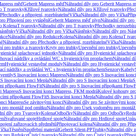
Mapress měď
Geberit Mapress měď
Náhradní díly pro Geberit Mapress 
ro T tvarovky
Křížové tvarovky
Náhradní díly pro Křížové tvarovky
Přec
Přechodky a připojení, rozebíratelné
Víčka
Náhradní díly pro Víčka
Přip
pro Připojení pro vytápění
Geberit Mapress měď plyn
Náhradní díly pro
ro Kolena
T tvarovky
Náhradní díly pro T tvarovky
Přechodky nerozebíra
nástěnky
Víčka
Náhradní díly pro Víčka
Nástěnky
Náhradní díly pro Nás
ukce
Náhradní díly pro Redukce
Kolena
Náhradní díly pro Kolena
T tvar
né
Náhradní díly pro Přechodky a připojení, rozebíratelné
Víčka
Náhradní
í pro trubky a tvarovky
Kryty pro trubky
Upevnění pro trubky
Upevnění
gienické splachovací jednotky
Náhradní díly pro Hygienické splachova
chovací nádržky a ovládání WC s hygienickým proplachem
Náhradní dí
hem
Hygienické vestavěné moduly
Náhradní díly pro Hygienické vestav
ovací nádržky a ovládání WC s hygienickým proplachem
Senzory
Kabely
ventily
S lisovacími konci Mapress
Náhradní díly pro S lisovacími konc
t
S lisovacími konci Mepla
Náhradní díly pro S lisovacími konci Mepla
S
ími přípojkami FlowFit
Náhradní díly pro S lisovacími přípojkami FlowF
ci Mapress
S lisovacími konci Mapress, FKM modrá
Kulové kohouty pr
acími přípojkami FlowFit
S lisovacími konci Mepla
Náhradní díly pro S 
konci Mapress
Se závitovými konci
Náhradní díly pro Se závitovými konc
 pro montáž pod omítku
Náhradní díly pro Úsek vodoměru pro montáž
ní díly pro Tvarovky
Kolena
Odbočky
Náhradní díly pro Odbočky
Redu
ení
Svařované spoje
Hrdlové spoje
Náhradní díly pro Hrdlové spoje
Upín
ipojení zařizovacích předmětů
Připojovací kolena
Náhradní díly pro Přip
íčka
Těsnění
Spotřební materiál
Geberit Silent-PP
Trubky
Náhradní díly 
ly pro Redukce
Čisticí tvarovky
Náhradní díly pro Čisticí tvarovky
Připoj