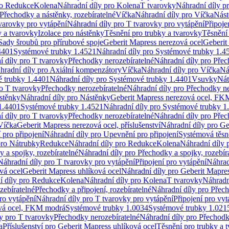
ro Redukce
Kolena
Náhradní díly pro Kolena
T tvarovky
Náhradní díly p
Přechodky a nástěnky, rozebíratelné
Víčka
Náhradní díly pro Víčka
Nást
varovky pro vytápění
Náhradní díly pro T tvarovky pro vytápění
Připoje
y a tvarovky
Izolace pro nástěnky
Těsnění pro trubky a tvarovky
Těsnění
Sady šroubů pro přírubové spoje
Geberit Mapress nerezová ocel
Geberit
4401
Systémové trubky 1.4521
Náhradní díly pro Systémové trubky 1.4
í díly pro T tvarovky
Přechodky nerozebíratelné
Náhradní díly pro Přec
hradní díly pro Axiální kompenzátory
Víčka
Náhradní díly pro Víčka
Ná
 trubky 1.4401
Náhradní díly pro Systémové trubky 1.4401
Vsuvky
Nát
ro T tvarovky
Přechodky nerozebíratelné
Náhradní díly pro Přechodky ne
stěnky
Náhradní díly pro Nástěnky
Geberit Mapress nerezová ocel, F
1.4401
Systémové trubky 1.4521
Náhradní díly pro Systémové trubky 1
í díly pro T tvarovky
Přechodky nerozebíratelné
Náhradní díly pro Přec
Víčka
Geberit Mapress nerezová ocel, příslušenství
Náhradní díly pro Ge
pro připojení
Náhradní díly pro Upevnění pro připojení
Systémová těsn
pro Nátrubky
Redukce
Náhradní díly pro Redukce
Kolena
Náhradní díly 
 a spojky, rozebíratelné
Náhradní díly pro Přechodky a spojky, rozebír
Náhradní díly pro T tvarovky pro vytápění
Připojení pro vytápění
Náhrad
vá ocel
Geberit Mapress uhlíková ocel
Náhradní díly pro Geberit Mapres
í díly pro Redukce
Kolena
Náhradní díly pro Kolena
T tvarovky
Náhradn
zebíratelné
Přechodky a připojení, rozebíratelné
Náhradní díly pro Přech
ro vytápění
Náhradní díly pro T tvarovky pro vytápění
Připojení pro vyt
ová ocel, FKM modrá
Systémové trubky 1.0034
Systémové trubky 1.021
y pro T tvarovky
Přechodky nerozebíratelné
Náhradní díly pro Přechodk
a
Příslušenství pro Geberit Mapress uhlíková ocel
Těsnění pro trubky a 