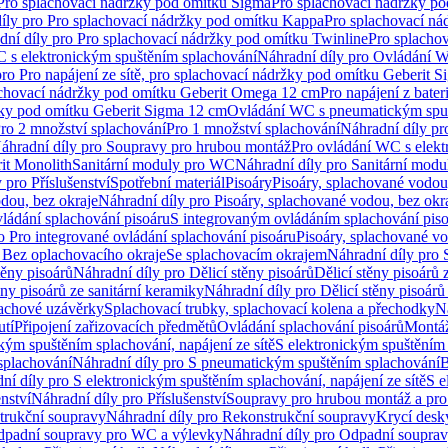
 Pro splachovací nádržky pod omítku Sigma
Pro splachovací nádržky p
íly pro Pro splachovací nádržky pod omítku Kappa
Pro splachovací ná
dní díly pro Pro splachovací nádržky pod omítku Twinline
Pro splacho
 s elektronickým spuštěním splachování
Náhradní díly pro Ovládání W
pro Pro napájení ze sítě, pro splachovací nádržky pod omítku Geberit 
plachovací nádržky pod omítku Geberit Omega 12 cm
Pro napájení z bate
ržky pod omítku Geberit Sigma 12 cm
Ovládání WC s pneumatickým spuš
Pro 2 množství splachování
Pro 1 množství splachování
Náhradní díly pr
áhradní díly pro Soupravy pro hrubou montáž
Pro ovládání WC s elekt
it Monolith
Sanitární moduly pro WC
Náhradní díly pro Sanitární mod
 pro Příslušenství
Spotřební materiál
Pisoáry
Pisoáry, splachované vodou
dou, bez okraje
Náhradní díly pro Pisoáry, splachované vodou, bez okr
ládání splachování pisoáru
S integrovaným ovládáním splachování pis
o Pro integrované ovládání splachování pisoáru
Pisoáry, splachované vo
 Bez oplachovacího okraje
Se splachovacím okrajem
Náhradní díly pro
těny pisoárů
Náhradní díly pro Dělicí stěny pisoárů
Dělicí stěny pisoárů 
ěny pisoárů ze sanitární keramiky
Náhradní díly pro Dělicí stěny pisoárů
pachové uzávěrky
Splachovací trubky, splachovací kolena a přechodky
N
utí
Připojení zařizovacích předmětů
Ovládání splachování pisoárů
Montáž
kým spuštěním splachování, napájení ze sítě
S elektronickým spuštěním 
splachování
Náhradní díly pro S pneumatickým spuštěním splachování
B
ní díly pro S elektronickým spuštěním splachování, napájení ze sítě
S e
enství
Náhradní díly pro Příslušenství
Soupravy pro hrubou montáž a pro
trukční soupravy
Náhradní díly pro Rekonstrukční soupravy
Krycí desk
padní soupravy pro WC a výlevky
Náhradní díly pro Odpadní soupra