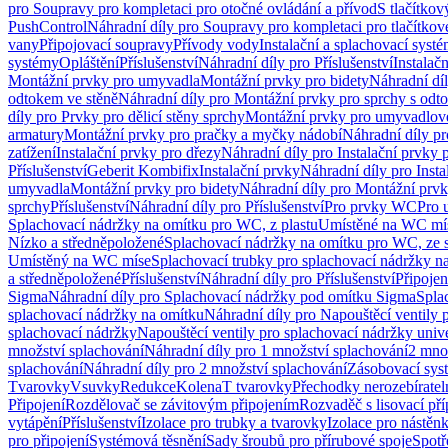
pro Soupravy pro kompletaci pro otočné ovládání a přívod
S tlačítko
PushControl
Náhradní díly pro Soupravy pro kompletaci pro tlačítko
vany
Připojovací soupravy
Přívody vody
Instalační a splachovací syst
systémy
Opláštění
Příslušenství
Náhradní díly pro Příslušenství
Instalač
Montážní prvky pro umyvadla
Montážní prvky pro bidety
Náhradní dí
odtokem ve stěně
Náhradní díly pro Montážní prvky pro sprchy s odt
díly pro Prvky pro dělicí stěny sprchy
Montážní prvky pro umyvadlov
armatury
Montážní prvky pro pračky a myčky nádobí
Náhradní díly p
zatížení
Instalační prvky pro dřezy
Náhradní díly pro Instalační prvky 
Příslušenství
Geberit Kombifix
Instalační prvky
Náhradní díly pro Insta
umyvadla
Montážní prvky pro bidety
Náhradní díly pro Montážní prvk
sprchy
Příslušenství
Náhradní díly pro Příslušenství
Pro prvky WC
Pro 
Splachovací nádržky na omítku pro WC, z plastu
Umístěné na WC mí
Nízko a středněpoložené
Splachovací nádržky na omítku pro WC, ze s
Umístěný na WC míse
Splachovací trubky pro splachovací nádržky n
a středněpoložené
Příslušenství
Náhradní díly pro Příslušenství
Připojen
Sigma
Náhradní díly pro Splachovací nádržky pod omítku Sigma
Spla
splachovací nádržky na omítku
Náhradní díly pro Napouštěcí ventily 
splachovací nádržky
Napouštěcí ventily pro splachovací nádržky univ
množství splachování
Náhradní díly pro 1 množství splachování
2 mno
splachování
Náhradní díly pro 2 množství splachování
Zásobovací sys
Tvarovky
Vsuvky
Redukce
Kolena
T tvarovky
Přechodky nerozebíratel
Připojení
Rozdělovač se závitovým připojením
Rozvaděč s lisovací př
vytápění
Příslušenství
Izolace pro trubky a tvarovky
Izolace pro nástěn
pro připojení
Systémová těsnění
Sady šroubů pro přírubové spoje
Spotř