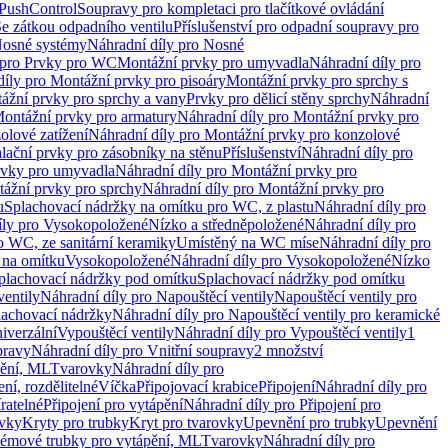
 PushControl
Soupravy pro kompletaci pro tlačítkové ovládání
Se zátkou odpadního ventilu
Příslušenství pro odpadní soupravy pro
osné systémy
Náhradní díly pro Nosné
 pro Prvky pro WC
Montážní prvky pro umyvadla
Náhradní díly pro
díly pro Montážní prvky pro pisoáry
Montážní prvky pro sprchy s
ážní prvky pro sprchy a vany
Prvky pro dělicí stěny sprchy
Náhradní
ontážní prvky pro armatury
Náhradní díly pro Montážní prvky pro
olové zatížení
Náhradní díly pro Montážní prvky pro konzolové
alační prvky pro zásobníky na stěnu
Příslušenství
Náhradní díly pro
rvky pro umyvadla
Náhradní díly pro Montážní prvky pro
ážní prvky pro sprchy
Náhradní díly pro Montážní prvky pro
u
Splachovací nádržky na omítku pro WC, z plastu
Náhradní díly pro
íly pro Vysokopoložené
Nízko a středněpoložené
Náhradní díly pro
o WC, ze sanitární keramiky
Umístěný na WC míse
Náhradní díly pro
 na omítku
Vysokopoložené
Náhradní díly pro Vysokopoložené
Nízko
plachovací nádržky pod omítku
Splachovací nádržky pod omítku
ventily
Náhradní díly pro Napouštěcí ventily
Napouštěcí ventily pro
lachovací nádržky
Náhradní díly pro Napouštěcí ventily pro keramické
iverzální
Vypouštěcí ventily
Náhradní díly pro Vypouštěcí ventily
1
pravy
Náhradní díly pro Vnitřní soupravy
2 množství
pění, ML
Tvarovky
Náhradní díly pro
ní, rozdělitelné
Víčka
Připojovací krabice
Připojení
Náhradní díly pro
ratelné
Připojení pro vytápění
Náhradní díly pro Připojení pro
ovky
Kryty pro trubky
Kryt pro tvarovky
Upevnění pro trubky
Upevnění
témové trubky pro vytápění, ML
Tvarovky
Náhradní díly pro