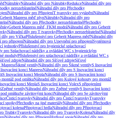
měď
Nátrubky
Náhradní díly pro Nátrubky
Redukce
Náhradní díly pro
hodky nerozebíratelné
Náhradní díly pro Přechodky
ojení
Náhradní díly pro Připojení
T tvarovky pro vytápění
Náhradní
 Geberit Mapress měď plyn
Nátrubky
Náhradní díly pro
telné
Náhradní díly pro Přechodky nerozebíratelné
Přechodky
těnky
Geberit Mapress měď, FKM modrá
Náhradní díly pro Geberit
ovky
Náhradní díly pro T tvarovky
Přechodky nerozebíratelné
Náhradní
 díly pro Víčka
Příslušenství pro Geberit Mapress měď
Náhradní díly
 pro připojení
Náhradní díly pro Upevnění pro připojení
Systémová
cí jednotky
Příslušenství pro hygienické splachovací
ly pro Splachovací nádržky a ovládání WC s hygienickým
ěné moduly
Příslušenství pro splachovací nádržky a ovládání WC s
Síťové zdroje
Náhradní díly pro Síťové zdroje
Síťové
i Mapress
Šikmé ventily
Náhradní díly pro Šikmé ventily
S lisovacími
 lisovacími konci Mapress
Náhradní díly pro S lisovacími konci
it
S lisovacími konci Mepla
Náhradní díly pro S lisovacími konci
o montáž pod omítku
Náhradní díly pro Kulové kohouty pro montáž
lisovacími konci Mepla
S lisovacími konci Volex
S připojeními
i
Zpětné ventily
Náhradní díly pro Zpětné ventily
S lisovacími konci
 pod omítku
Se závitovými konci
Náhradní díly pro Se závitovými
kce
Čisticí tvarovky
Náhradní díly pro Čisticí tvarovky
Tvarovky
ací spojky
Přechodky na jiné materiály
Náhradní díly pro Přechodky
ojovací kolena
Připojovací hrdla
Náhradní díly pro Připojovací
pro Trubky
Tvarovky
Náhradní díly pro Tvarovky
Kolena
Náhradní díly
ení
Náhradní díly pro Připojení
Hrdlové spoje
Náhradní díly pro