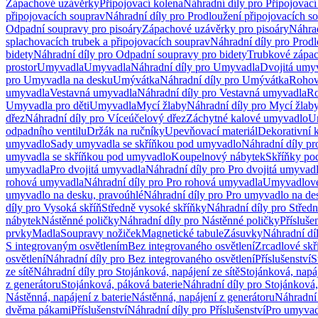
Zápachové uzávěrky
Připojovací kolena
Náhradní díly pro Připojovací
připojovacích souprav
Náhradní díly pro Prodloužení připojovacích s
Odpadní soupravy pro pisoáry
Zápachové uzávěrky pro pisoáry
Náhrad
splachovacích trubek a připojovacích souprav
Náhradní díly pro Prodl
bidety
Náhradní díly pro Odpadní soupravy pro bidety
Trubkové zápa
prostor
Umyvadla
Umyvadla
Náhradní díly pro Umyvadla
Dvojitá umy
pro Umyvadla na desku
Umývátka
Náhradní díly pro Umývátka
Rohov
umyvadla
Vestavná umyvadla
Náhradní díly pro Vestavná umyvadla
Ro
Umyvadla pro děti
Umyvadla
Mycí žlaby
Náhradní díly pro Mycí žlab
dřez
Náhradní díly pro Víceúčelový dřez
Záchytné kalové umyvadlo
U
odpadního ventilu
Držák na ručníky
Upevňovací materiál
Dekorativní 
umyvadlo
Sady umyvadla se skříňkou pod umyvadlo
Náhradní díly p
umyvadla se skříňkou pod umyvadlo
Koupelnový nábytek
Skříňky po
umyvadla
Pro dvojitá umyvadla
Náhradní díly pro Pro dvojitá umyvad
rohová umyvadla
Náhradní díly pro Pro rohová umyvadla
Umyvadlové
umyvadlo na desku, pravoúhlé
Náhradní díly pro Pro umyvadlo na de
díly pro Vysoká skříň
Středně vysoké skříňky
Náhradní díly pro Střed
nábytek
Nástěnné poličky
Náhradní díly pro Nástěnné poličky
Přísluše
prvky
Madla
Soupravy nožiček
Magnetické tabule
Zásuvky
Náhradní dí
S integrovaným osvětlením
Bez integrovaného osvětlení
Zrcadlové skř
osvětlení
Náhradní díly pro Bez integrovaného osvětlení
Příslušenství
S
ze sítě
Náhradní díly pro Stojánková, napájení ze sítě
Stojánková, napáj
z generátoru
Stojánková, páková baterie
Náhradní díly pro Stojánková,
Nástěnná, napájení z baterie
Nástěnná, napájení z generátoru
Náhradní 
dvěma pákami
Příslušenství
Náhradní díly pro Příslušenství
Pro umyvad