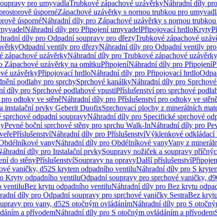
soupravy pro umyvadla
Trubkové zápachové uzávěrky
Náhradní díly pr
prostorově úsporné
Zápachové uzávěrky s nornou trubkou pro umyvadl
orově úsporné
Náhradní díly pro Zápachové uzávěrky s nornou trubkou
umyvadel
Náhradní díly pro Připojení umyvadel
Připojovací hrdlo
Kryty
P
hradní díly pro Odpadní soupravy pro dřezy
Trubkové zápachové uzáv
ávěrky
Odpadní ventily pro dřezy
Náhradní díly pro Odpadní ventily pro
é zápachové uzávěrky
Náhradní díly pro Trubkové zápachové uzávěrk
ro Zápachové uzávěrky na omítku
Připojení
Náhradní díly pro Připojení
P
ové uzávěrky
Připojovací hrdlo
Náhradní díly pro Připojovací hrdlo
Odpad
dnění podlahy pro sprchy
Sprchové kanálky
Náhradní díly pro Sprchové
í díly pro Sprchové podlahové vpusti
Příslušenství pro sprchové podla
í pro odtoky ve stěně
Náhradní díly pro Příslušenství pro odtoky ve stěn
a instalační prvky Geberit Duofix
Sprchovací plochy z minerálních mate
é sprchové odpadní soupravy
Náhradní díly pro Specifické sprchové od
ny
Pevné boční sprchové stěny pro sprchu Walk-In
Náhradní díly pro Pe
veře
Příslušenství
Náhradní díly pro Příslušenství
Výklenkové odkládací 
Obdélníkové vany
Náhradní díly pro Obdélníkové vany
Vany z mineráln
áhradní díly pro Instalační prvky
Soupravy nožiček a soupravy příčnýc
ení do stěny
Příslušenství
Soupravy na opravy
Další příslušenství
Připoje
ové vaničky, d52
S krytem odpadního ventilu
Náhradní díly pro S kryte
ro Kryty odpadního ventilu
Odpadní soupravy pro sprchové vaničky, d9
 ventilu
Bez krytu odpadního ventilu
Náhradní díly pro Bez krytu odpad
adní díly pro Odpadní soupravy pro sprchové vaničky Sestra
Bez krytu
upravy pro vany, d52
S otočným ovládáním
Náhradní díly pro S otočn
ádáním a přívodem
Náhradní díly pro S otočným ovládáním a přívodem