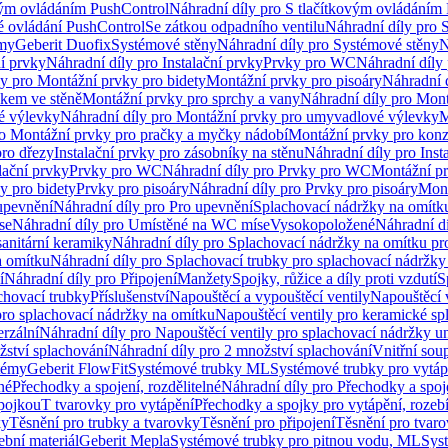
vým ovládáním PushControl
Náhradní díly pro S tlačítkovým ovládáním
vé ovládání PushControl
Se zátkou odpadního ventilu
Náhradní díly pro 
émy
Geberit Duofix
Systémové stěny
Náhradní díly pro Systémové stěny
N
ní prvky
Náhradní díly pro Instalační prvky
Prvky pro WC
Náhradní díly
ly pro Montážní prvky pro bidety
Montážní prvky pro pisoáry
Náhradní 
okem ve stěně
Montážní prvky pro sprchy a vany
Náhradní díly pro Mont
é výlevky
Náhradní díly pro Montážní prvky pro umyvadlové výlevky
M
ro Montážní prvky pro pračky a myčky nádobí
Montážní prvky pro konz
pro dřezy
Instalační prvky pro zásobníky na stěnu
Náhradní díly pro Inst
lační prvky
Prvky pro WC
Náhradní díly pro Prvky pro WC
Montážní p
y pro bidety
Prvky pro pisoáry
Náhradní díly pro Prvky pro pisoáry
Mont
upevnění
Náhradní díly pro Pro upevnění
Splachovací nádržky na omítk
se
Náhradní díly pro Umístěné na WC míse
Vysokopoložené
Náhradní d
anitární keramiky
Náhradní díly pro Splachovací nádržky na omítku pr
a omítku
Náhradní díly pro Splachovací trubky pro splachovací nádržky
í
Náhradní díly pro Připojení
Manžety
Spojky, růžice a díly proti vzdutí
S
chovací trubky
Příslušenství
Napouštěcí a vypouštěcí ventily
Napouštěcí 
pro splachovací nádržky na omítku
Napouštěcí ventily pro keramické sp
erzální
Náhradní díly pro Napouštěcí ventily pro splachovací nádržky un
žství splachování
Náhradní díly pro 2 množství splachování
Vnitřní sou
témy
Geberit FlowFit
Systémové trubky ML
Systémové trubky pro vytá
né
Přechodky a spojení, rozdělitelné
Náhradní díly pro Přechodky a spoje
ípojkou
T tvarovky pro vytápění
Přechodky a spojky pro vytápění, rozebí
ky
Těsnění pro trubky a tvarovky
Těsnění pro připojení
Těsnění pro tvar
ební materiál
Geberit Mepla
Systémové trubky pro pitnou vodu, ML
Sys