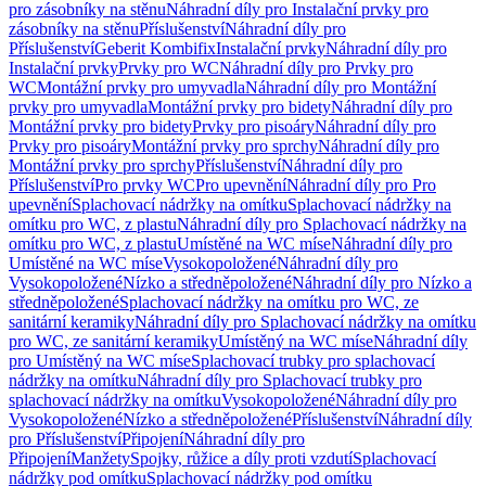
pro zásobníky na stěnu
Náhradní díly pro Instalační prvky pro
zásobníky na stěnu
Příslušenství
Náhradní díly pro
Příslušenství
Geberit Kombifix
Instalační prvky
Náhradní díly pro
Instalační prvky
Prvky pro WC
Náhradní díly pro Prvky pro
WC
Montážní prvky pro umyvadla
Náhradní díly pro Montážní
prvky pro umyvadla
Montážní prvky pro bidety
Náhradní díly pro
Montážní prvky pro bidety
Prvky pro pisoáry
Náhradní díly pro
Prvky pro pisoáry
Montážní prvky pro sprchy
Náhradní díly pro
Montážní prvky pro sprchy
Příslušenství
Náhradní díly pro
Příslušenství
Pro prvky WC
Pro upevnění
Náhradní díly pro Pro
upevnění
Splachovací nádržky na omítku
Splachovací nádržky na
omítku pro WC, z plastu
Náhradní díly pro Splachovací nádržky na
omítku pro WC, z plastu
Umístěné na WC míse
Náhradní díly pro
Umístěné na WC míse
Vysokopoložené
Náhradní díly pro
Vysokopoložené
Nízko a středněpoložené
Náhradní díly pro Nízko a
středněpoložené
Splachovací nádržky na omítku pro WC, ze
sanitární keramiky
Náhradní díly pro Splachovací nádržky na omítku
pro WC, ze sanitární keramiky
Umístěný na WC míse
Náhradní díly
pro Umístěný na WC míse
Splachovací trubky pro splachovací
nádržky na omítku
Náhradní díly pro Splachovací trubky pro
splachovací nádržky na omítku
Vysokopoložené
Náhradní díly pro
Vysokopoložené
Nízko a středněpoložené
Příslušenství
Náhradní díly
pro Příslušenství
Připojení
Náhradní díly pro
Připojení
Manžety
Spojky, růžice a díly proti vzdutí
Splachovací
nádržky pod omítku
Splachovací nádržky pod omítku