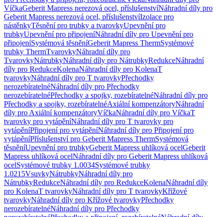
Víčka
Geberit Mapress nerezová ocel, příslušenství
Náhradní díly pro
Geberit Mapress nerezová ocel, příslušenství
Izolace pro
nástěnky
Těsnění pro trubky a tvarovky
Upevnění pro
trubky
Upevnění pro připojení
Náhradní díly pro Upevnění pro
připojení
Systémová těsnění
Geberit Mapress Therm
Systémové
trubky Therm
Tvarovky
Náhradní díly pro
Tvarovky
Nátrubky
Náhradní díly pro Nátrubky
Redukce
Náhradní
díly pro Redukce
Kolena
Náhradní díly pro Kolena
T
tvarovky
Náhradní díly pro T tvarovky
Přechodky
nerozebíratelné
Náhradní díly pro Přechodky
nerozebíratelné
Přechodky a spojky, rozebíratelné
Náhradní díly pro
Přechodky a spojky, rozebíratelné
Axiální kompenzátory
Náhradní
díly pro Axiální kompenzátory
Víčka
Náhradní díly pro Víčka
T
tvarovky pro vytápění
Náhradní díly pro T tvarovky pro
vytápění
Připojení pro vytápění
Náhradní díly pro Připojení pro
vytápění
Příslušenství pro Geberit Mapress Therm
Systémová
těsnění
Upevnění pro trubky
Geberit Mapress uhlíková ocel
Geberit
Mapress uhlíková ocel
Náhradní díly pro Geberit Mapress uhlíková
ocel
Systémové trubky 1.0034
Systémové trubky
1.0215
Vsuvky
Nátrubky
Náhradní díly pro
Nátrubky
Redukce
Náhradní díly pro Redukce
Kolena
Náhradní díly
pro Kolena
T tvarovky
Náhradní díly pro T tvarovky
Křížové
tvarovky
Náhradní díly pro Křížové tvarovky
Přechodky
nerozebíratelné
Náhradní díly pro Přechodky