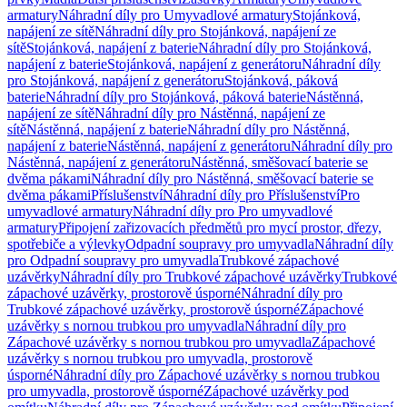
armatury
Náhradní díly pro Umyvadlové armatury
Stojánková,
napájení ze sítě
Náhradní díly pro Stojánková, napájení ze
sítě
Stojánková, napájení z baterie
Náhradní díly pro Stojánková,
napájení z baterie
Stojánková, napájení z generátoru
Náhradní díly
pro Stojánková, napájení z generátoru
Stojánková, páková
baterie
Náhradní díly pro Stojánková, páková baterie
Nástěnná,
napájení ze sítě
Náhradní díly pro Nástěnná, napájení ze
sítě
Nástěnná, napájení z baterie
Náhradní díly pro Nástěnná,
napájení z baterie
Nástěnná, napájení z generátoru
Náhradní díly pro
Nástěnná, napájení z generátoru
Nástěnná, směšovací baterie se
dvěma pákami
Náhradní díly pro Nástěnná, směšovací baterie se
dvěma pákami
Příslušenství
Náhradní díly pro Příslušenství
Pro
umyvadlové armatury
Náhradní díly pro Pro umyvadlové
armatury
Připojení zařizovacích předmětů pro mycí prostor, dřezy,
spotřebiče a výlevky
Odpadní soupravy pro umyvadla
Náhradní díly
pro Odpadní soupravy pro umyvadla
Trubkové zápachové
uzávěrky
Náhradní díly pro Trubkové zápachové uzávěrky
Trubkové
zápachové uzávěrky, prostorově úsporné
Náhradní díly pro
Trubkové zápachové uzávěrky, prostorově úsporné
Zápachové
uzávěrky s nornou trubkou pro umyvadla
Náhradní díly pro
Zápachové uzávěrky s nornou trubkou pro umyvadla
Zápachové
uzávěrky s nornou trubkou pro umyvadla, prostorově
úsporné
Náhradní díly pro Zápachové uzávěrky s nornou trubkou
pro umyvadla, prostorově úsporné
Zápachové uzávěrky pod