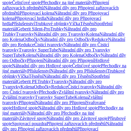
spoje
Čelisťové spoje
Přechodky na jiné materiály
Připojení
zařizovacích předmětů
Náhradní díly pro Připojení zařizovacích
předmětů
Připojovací kolena
Náhradní díly pro Připojovací
kolena
Připojovací hrdla
Náhradní díly pro Připojovací
hrdla
Příslušenství
Trubkové objímky
Víčka
Těsnění
Spotřební
materiál
Geberit Silent-Pro
Trubky
Náhradní díly pro
Trubky
Tvarovky
Náhradní díly pro Tvarovky
Kolena
Náhradní díly
pro Kolena
Odbočky
Náhradní díly pro Odbočky
Redukce
Náhradní
díly pro Redukce
Čisticí tvarovky
Náhradní díly pro Čisticí
tvarovky
Tvarovky SuperTube
Náhradní díly pro Tvarovky
SuperTube
Kolena
Náhradní díly pro Kolena
Odbočky
Náhradní díly
pro Odbočky
Připojení
Náhradní díly pro Připojení
Hrdlové
spoje
Náhradní díly pro Hrdlové spoje
Čelisťové spoje
Přechodky na
jiné materiály
Příslušenství
Náhradní díly pro Příslušenství
Trubkové
objímky
Víčka
Těsnění
Náhradní díly pro Těsnění
Spotřební
materiál
Geberit PE
Trubky
Tvarovky
Náhradní díly pro
Tvarovky
Kolena
Odbočky
Redukce
Čisticí tvarovky
Náhradní díly
pro Čisticí tvarovky
Přechodky
Zvláštní tvarovky
Náhradní díly pro
Zvláštní tvarovky
Tvarovky SuperTube
Kolena
Zvláštní
tvarovky
Připojení
Náhradní díly pro Připojení
Svařované
spoje
Hrdlové spoje
Náhradní díly pro Hrdlové spoje
Přechodky na
jiné materiály
Náhradní díly pro Přechodky na jiné
materiály
Závitové spoje
Náhradní díly pro Závitové spoje
Přírubové
spoje
Spojovací pouzdra
Připojení zařizovacích předmětů
Náhradní
díly pro Připojení zařizovacích předmětů
Připojovací