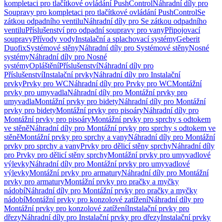
kompletaci pro tlačítkové ovládání PushControl
Náhradní díly pro
Soupravy pro kompletaci pro tlačítkové ovládání PushControl
Se
zátkou odpadního ventilu
Náhradní díly pro Se zátkou odpadního
ventilu
Příslušenství pro odpadní soupravy pro vany
Připojovací
soupravy
Přívody vody
Instalační a splachovací systémy
Geberit
Duofix
Systémové stěny
Náhradní díly pro Systémové stěny
Nosné
systémy
Náhradní díly pro Nosné
systémy
Opláštění
Příslušenství
Náhradní díly pro
Příslušenství
Instalační prvky
Náhradní díly pro Instalační
prvky
Prvky pro WC
Náhradní díly pro Prvky pro WC
Montážní
prvky pro umyvadla
Náhradní díly pro Montážní prvky pro
umyvadla
Montážní prvky pro bidety
Náhradní díly pro Montážní
prvky pro bidety
Montážní prvky pro pisoáry
Náhradní díly pro
Montážní prvky pro pisoáry
Montážní prvky pro sprchy s odtokem
ve stěně
Náhradní díly pro Montážní prvky pro sprchy s odtokem ve
stěně
Montážní prvky pro sprchy a vany
Náhradní díly pro Montážní
prvky pro sprchy a vany
Prvky pro dělicí stěny sprchy
Náhradní díly
pro Prvky pro dělicí stěny sprchy
Montážní prvky pro umyvadlové
výlevky
Náhradní díly pro Montážní prvky pro umyvadlové
výlevky
Montážní prvky pro armatury
Náhradní díly pro Montážní
prvky pro armatury
Montážní prvky pro pračky a myčky
nádobí
Náhradní díly pro Montážní prvky pro pračky a myčky
nádobí
Montážní prvky pro konzolové zatížení
Náhradní díly pro
Montážní prvky pro konzolové zatížení
Instalační prvky pro
dřezy
Náhradní díly pro Instalační prvky pro dřezy
Instalační prvky