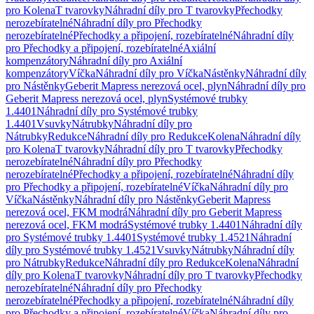
pro Kolena
T tvarovky
Náhradní díly pro T tvarovky
Přechodky
nerozebíratelné
Náhradní díly pro Přechodky
nerozebíratelné
Přechodky a připojení, rozebíratelné
Náhradní díly
pro Přechodky a připojení, rozebíratelné
Axiální
kompenzátory
Náhradní díly pro Axiální
kompenzátory
Víčka
Náhradní díly pro Víčka
Nástěnky
Náhradní díly
pro Nástěnky
Geberit Mapress nerezová ocel, plyn
Náhradní díly pro
Geberit Mapress nerezová ocel, plyn
Systémové trubky
1.4401
Náhradní díly pro Systémové trubky
1.4401
Vsuvky
Nátrubky
Náhradní díly pro
Nátrubky
Redukce
Náhradní díly pro Redukce
Kolena
Náhradní díly
pro Kolena
T tvarovky
Náhradní díly pro T tvarovky
Přechodky
nerozebíratelné
Náhradní díly pro Přechodky
nerozebíratelné
Přechodky a připojení, rozebíratelné
Náhradní díly
pro Přechodky a připojení, rozebíratelné
Víčka
Náhradní díly pro
Víčka
Nástěnky
Náhradní díly pro Nástěnky
Geberit Mapress
nerezová ocel, FKM modrá
Náhradní díly pro Geberit Mapress
nerezová ocel, FKM modrá
Systémové trubky 1.4401
Náhradní díly
pro Systémové trubky 1.4401
Systémové trubky 1.4521
Náhradní
díly pro Systémové trubky 1.4521
Vsuvky
Nátrubky
Náhradní díly
pro Nátrubky
Redukce
Náhradní díly pro Redukce
Kolena
Náhradní
díly pro Kolena
T tvarovky
Náhradní díly pro T tvarovky
Přechodky
nerozebíratelné
Náhradní díly pro Přechodky
nerozebíratelné
Přechodky a připojení, rozebíratelné
Náhradní díly
pro Přechodky a připojení, rozebíratelné
Víčka
Náhradní díly pro