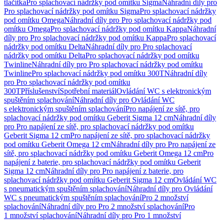
tlačítka
Pro splachovací nádržky pod omítku Sigma
Náhradní díly pro
Pro splachovací nádržky pod omítku Sigma
Pro splachovací nádržky
pod omítku Omega
Náhradní díly pro Pro splachovací nádržky pod
omítku Omega
Pro splachovací nádržky pod omítku Kappa
Náhradní
díly pro Pro splachovací nádržky pod omítku Kappa
Pro splachovací
nádržky pod omítku Delta
Náhradní díly pro Pro splachovací
nádržky pod omítku Delta
Pro splachovací nádržky pod omítku
Twinline
Náhradní díly pro Pro splachovací nádržky pod omítku
Twinline
Pro splachovací nádržky pod omítku 300T
Náhradní díly
pro Pro splachovací nádržky pod omítku
300T
Příslušenství
Spotřební materiál
Ovládání WC s elektronickým
spuštěním splachování
Náhradní díly pro Ovládání WC
s elektronickým spuštěním splachování
Pro napájení ze sítě, pro
splachovací nádržky pod omítku Geberit Sigma 12 cm
Náhradní díly
pro Pro napájení ze sítě, pro splachovací nádržky pod omítku
Geberit Sigma 12 cm
Pro napájení ze sítě, pro splachovací nádržky
pod omítku Geberit Omega 12 cm
Náhradní díly pro Pro napájení ze
sítě, pro splachovací nádržky pod omítku Geberit Omega 12 cm
Pro
napájení z baterie, pro splachovací nádržky pod omítku Geberit
Sigma 12 cm
Náhradní díly pro Pro napájení z baterie, pro
splachovací nádržky pod omítku Geberit Sigma 12 cm
Ovládání WC
s pneumatickým spuštěním splachování
Náhradní díly pro Ovládání
WC s pneumatickým spuštěním splachování
Pro 2 množství
splachování
Náhradní díly pro Pro 2 množství splachování
Pro
1 množství splachování
Náhradní díly pro Pro 1 množství