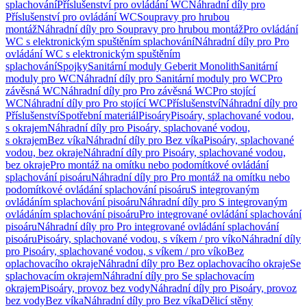
splachování
Příslušenství pro ovládání WC
Náhradní díly pro
Příslušenství pro ovládání WC
Soupravy pro hrubou
montáž
Náhradní díly pro Soupravy pro hrubou montáž
Pro ovládání
WC s elektronickým spuštěním splachování
Náhradní díly pro Pro
ovládání WC s elektronickým spuštěním
splachování
Spojky
Sanitární moduly Geberit Monolith
Sanitární
moduly pro WC
Náhradní díly pro Sanitární moduly pro WC
Pro
závěsná WC
Náhradní díly pro Pro závěsná WC
Pro stojící
WC
Náhradní díly pro Pro stojící WC
Příslušenství
Náhradní díly pro
Příslušenství
Spotřební materiál
Pisoáry
Pisoáry, splachované vodou,
s okrajem
Náhradní díly pro Pisoáry, splachované vodou,
s okrajem
Bez víka
Náhradní díly pro Bez víka
Pisoáry, splachované
vodou, bez okraje
Náhradní díly pro Pisoáry, splachované vodou,
bez okraje
Pro montáž na omítku nebo podomítkové ovládání
splachování pisoáru
Náhradní díly pro Pro montáž na omítku nebo
podomítkové ovládání splachování pisoáru
S integrovaným
ovládáním splachování pisoáru
Náhradní díly pro S integrovaným
ovládáním splachování pisoáru
Pro integrované ovládání splachování
pisoáru
Náhradní díly pro Pro integrované ovládání splachování
pisoáru
Pisoáry, splachované vodou, s víkem / pro víko
Náhradní díly
pro Pisoáry, splachované vodou, s víkem / pro víko
Bez
oplachovacího okraje
Náhradní díly pro Bez oplachovacího okraje
Se
splachovacím okrajem
Náhradní díly pro Se splachovacím
okrajem
Pisoáry, provoz bez vody
Náhradní díly pro Pisoáry, provoz
bez vody
Bez víka
Náhradní díly pro Bez víka
Dělicí stěny