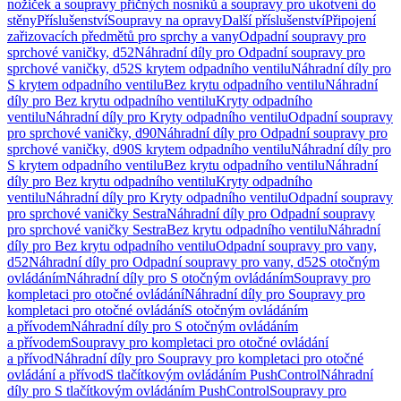
nožiček a soupravy příčných nosníků a soupravy pro ukotvení do
stěny
Příslušenství
Soupravy na opravy
Další příslušenství
Připojení
zařizovacích předmětů pro sprchy a vany
Odpadní soupravy pro
sprchové vaničky, d52
Náhradní díly pro Odpadní soupravy pro
sprchové vaničky, d52
S krytem odpadního ventilu
Náhradní díly pro
S krytem odpadního ventilu
Bez krytu odpadního ventilu
Náhradní
díly pro Bez krytu odpadního ventilu
Kryty odpadního
ventilu
Náhradní díly pro Kryty odpadního ventilu
Odpadní soupravy
pro sprchové vaničky, d90
Náhradní díly pro Odpadní soupravy pro
sprchové vaničky, d90
S krytem odpadního ventilu
Náhradní díly pro
S krytem odpadního ventilu
Bez krytu odpadního ventilu
Náhradní
díly pro Bez krytu odpadního ventilu
Kryty odpadního
ventilu
Náhradní díly pro Kryty odpadního ventilu
Odpadní soupravy
pro sprchové vaničky Sestra
Náhradní díly pro Odpadní soupravy
pro sprchové vaničky Sestra
Bez krytu odpadního ventilu
Náhradní
díly pro Bez krytu odpadního ventilu
Odpadní soupravy pro vany,
d52
Náhradní díly pro Odpadní soupravy pro vany, d52
S otočným
ovládáním
Náhradní díly pro S otočným ovládáním
Soupravy pro
kompletaci pro otočné ovládání
Náhradní díly pro Soupravy pro
kompletaci pro otočné ovládání
S otočným ovládáním
a přívodem
Náhradní díly pro S otočným ovládáním
a přívodem
Soupravy pro kompletaci pro otočné ovládání
a přívod
Náhradní díly pro Soupravy pro kompletaci pro otočné
ovládání a přívod
S tlačítkovým ovládáním PushControl
Náhradní
díly pro S tlačítkovým ovládáním PushControl
Soupravy pro