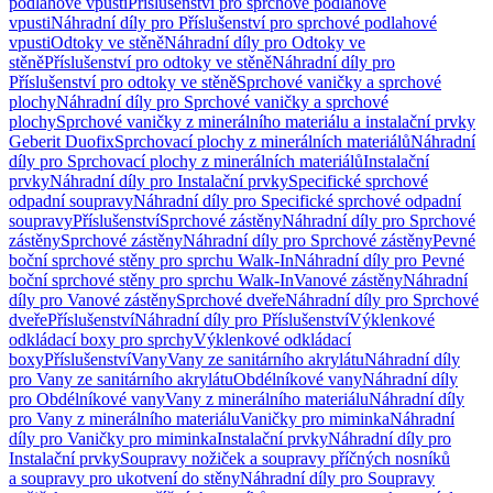
podlahové vpusti
Příslušenství pro sprchové podlahové
vpusti
Náhradní díly pro Příslušenství pro sprchové podlahové
vpusti
Odtoky ve stěně
Náhradní díly pro Odtoky ve
stěně
Příslušenství pro odtoky ve stěně
Náhradní díly pro
Příslušenství pro odtoky ve stěně
Sprchové vaničky a sprchové
plochy
Náhradní díly pro Sprchové vaničky a sprchové
plochy
Sprchové vaničky z minerálního materiálu a instalační prvky
Geberit Duofix
Sprchovací plochy z minerálních materiálů
Náhradní
díly pro Sprchovací plochy z minerálních materiálů
Instalační
prvky
Náhradní díly pro Instalační prvky
Specifické sprchové
odpadní soupravy
Náhradní díly pro Specifické sprchové odpadní
soupravy
Příslušenství
Sprchové zástěny
Náhradní díly pro Sprchové
zástěny
Sprchové zástěny
Náhradní díly pro Sprchové zástěny
Pevné
boční sprchové stěny pro sprchu Walk-In
Náhradní díly pro Pevné
boční sprchové stěny pro sprchu Walk-In
Vanové zástěny
Náhradní
díly pro Vanové zástěny
Sprchové dveře
Náhradní díly pro Sprchové
dveře
Příslušenství
Náhradní díly pro Příslušenství
Výklenkové
odkládací boxy pro sprchy
Výklenkové odkládací
boxy
Příslušenství
Vany
Vany ze sanitárního akrylátu
Náhradní díly
pro Vany ze sanitárního akrylátu
Obdélníkové vany
Náhradní díly
pro Obdélníkové vany
Vany z minerálního materiálu
Náhradní díly
pro Vany z minerálního materiálu
Vaničky pro miminka
Náhradní
díly pro Vaničky pro miminka
Instalační prvky
Náhradní díly pro
Instalační prvky
Soupravy nožiček a soupravy příčných nosníků
a soupravy pro ukotvení do stěny
Náhradní díly pro Soupravy