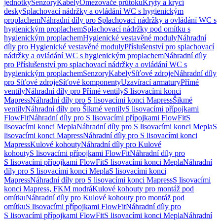
jednotky
Senzory
Kabely
Omezovače průtoku
Kryty a krycí
desky
Splachovací nádržky a ovládání WC s hygienickým
proplachem
Náhradní díly pro Splachovací nádržky a ovládání WC s
hygienickým proplachem
Splachovací nádržky pod omítku s
hygienickým proplachem
Hygienické vestavěné moduly
Náhradní
díly pro Hygienické vestavěné moduly
Příslušenství pro splachovací
nádržky a ovládání WC s hygienickým proplachem
Náhradní díly
pro Příslušenství pro splachovací nádržky a ovládání WC s
hygienickým proplachem
Senzory
Kabely
Síťové zdroje
Náhradní díly
pro Síťové zdroje
Síťové komponenty
Uzavírací armatury
Přímé
ventily
Náhradní díly pro Přímé ventily
S lisovacími konci
Mapress
Náhradní díly pro S lisovacími konci Mapress
Šikmé
ventily
Náhradní díly pro Šikmé ventily
S lisovacími přípojkami
FlowFit
Náhradní díly pro S lisovacími přípojkami FlowFit
S
lisovacími konci Mepla
Náhradní díly pro S lisovacími konci Mepla
S
lisovacími konci Mapress
Náhradní díly pro S lisovacími konci
Mapress
Kulové kohouty
Náhradní díly pro Kulové
kohouty
S lisovacími přípojkami FlowFit
Náhradní díly pro
S lisovacími přípojkami FlowFit
S lisovacími konci Mepla
Náhradní
díly pro S lisovacími konci Mepla
S lisovacími konci
Mapress
Náhradní díly pro S lisovacími konci Mapress
S lisovacími
konci Mapress, FKM modrá
Kulové kohouty pro montáž pod
omítku
Náhradní díly pro Kulové kohouty pro montáž pod
omítku
S lisovacími přípojkami FlowFit
Náhradní díly pro
S lisovacími přípojkami FlowFit
S lisovacími konci Mepla
Náhradní