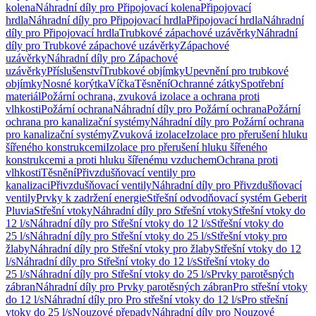
kolena
Náhradní díly pro Připojovací kolena
Připojovací
hrdla
Náhradní díly pro Připojovací hrdla
Připojovací hrdla
Náhradní
díly pro Připojovací hrdla
Trubkové zápachové uzávěrky
Náhradní
díly pro Trubkové zápachové uzávěrky
Zápachové
uzávěrky
Náhradní díly pro Zápachové
uzávěrky
Příslušenství
Trubkové objímky
Upevnění pro trubkové
objímky
Nosné korýtka
Víčka
Těsnění
Ochranné zátky
Spotřební
materiál
Požární ochrana, zvuková izolace a ochrana proti
vlhkosti
Požární ochrana
Náhradní díly pro Požární ochrana
Požární
ochrana pro kanalizační systémy
Náhradní díly pro Požární ochrana
pro kanalizační systémy
Zvuková izolace
Izolace pro přerušení hluku
šířeného konstrukcemi
Izolace pro přerušení hluku šířeného
konstrukcemi a proti hluku šířenému vzduchem
Ochrana proti
vlhkosti
Těsnění
Přivzdušňovací ventily pro
kanalizaci
Přivzdušňovací ventily
Náhradní díly pro Přivzdušňovací
ventily
Prvky k zadržení energie
Střešní odvodňovací systém Geberit
Pluvia
Střešní vtoky
Náhradní díly pro Střešní vtoky
Střešní vtoky do
12 l/s
Náhradní díly pro Střešní vtoky do 12 l/s
Střešní vtoky do
25 l/s
Náhradní díly pro Střešní vtoky do 25 l/s
Střešní vtoky pro
žlaby
Náhradní díly pro Střešní vtoky pro žlaby
Střešní vtoky do 12
l/s
Náhradní díly pro Střešní vtoky do 12 l/s
Střešní vtoky do
25 l/s
Náhradní díly pro Střešní vtoky do 25 l/s
Prvky parotěsných
zábran
Náhradní díly pro Prvky parotěsných zábran
Pro střešní vtoky
do 12 l/s
Náhradní díly pro Pro střešní vtoky do 12 l/s
Pro střešní
vtoky do 25 l/s
Nouzové přepady
Náhradní díly pro Nouzové