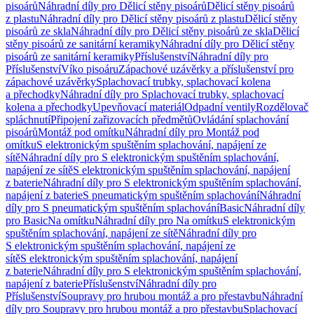
pisoárů
Náhradní díly pro Dělicí stěny pisoárů
Dělicí stěny pisoárů
z plastu
Náhradní díly pro Dělicí stěny pisoárů z plastu
Dělicí stěny
pisoárů ze skla
Náhradní díly pro Dělicí stěny pisoárů ze skla
Dělicí
stěny pisoárů ze sanitární keramiky
Náhradní díly pro Dělicí stěny
pisoárů ze sanitární keramiky
Příslušenství
Náhradní díly pro
Příslušenství
Víko pisoáru
Zápachové uzávěrky a příslušenství pro
zápachové uzávěrky
Splachovací trubky, splachovací kolena
a přechodky
Náhradní díly pro Splachovací trubky, splachovací
kolena a přechodky
Upevňovací materiál
Odpadní ventily
Rozdělovač
spláchnutí
Připojení zařizovacích předmětů
Ovládání splachování
pisoárů
Montáž pod omítku
Náhradní díly pro Montáž pod
omítku
S elektronickým spuštěním splachování, napájení ze
sítě
Náhradní díly pro S elektronickým spuštěním splachování,
napájení ze sítě
S elektronickým spuštěním splachování, napájení
z baterie
Náhradní díly pro S elektronickým spuštěním splachování,
napájení z baterie
S pneumatickým spuštěním splachování
Náhradní
díly pro S pneumatickým spuštěním splachování
Basic
Náhradní díly
pro Basic
Na omítku
Náhradní díly pro Na omítku
S elektronickým
spuštěním splachování, napájení ze sítě
Náhradní díly pro
S elektronickým spuštěním splachování, napájení ze
sítě
S elektronickým spuštěním splachování, napájení
z baterie
Náhradní díly pro S elektronickým spuštěním splachování,
napájení z baterie
Příslušenství
Náhradní díly pro
Příslušenství
Soupravy pro hrubou montáž a pro přestavbu
Náhradní
díly pro Soupravy pro hrubou montáž a pro přestavbu
Splachovací