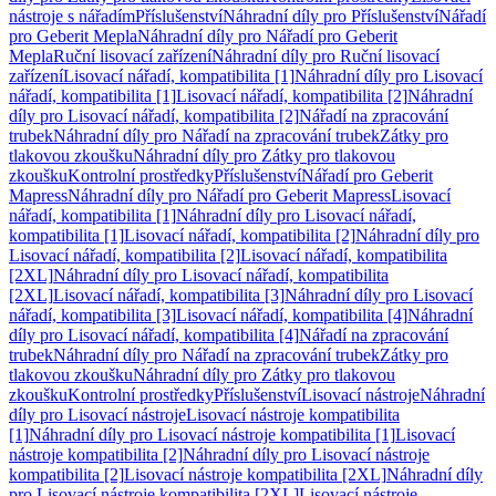
nástroje s nářadím
Příslušenství
Náhradní díly pro Příslušenství
Nářadí
pro Geberit Mepla
Náhradní díly pro Nářadí pro Geberit
Mepla
Ruční lisovací zařízení
Náhradní díly pro Ruční lisovací
zařízení
Lisovací nářadí, kompatibilita [1]
Náhradní díly pro Lisovací
nářadí, kompatibilita [1]
Lisovací nářadí, kompatibilita [2]
Náhradní
díly pro Lisovací nářadí, kompatibilita [2]
Nářadí na zpracování
trubek
Náhradní díly pro Nářadí na zpracování trubek
Zátky pro
tlakovou zkoušku
Náhradní díly pro Zátky pro tlakovou
zkoušku
Kontrolní prostředky
Příslušenství
Nářadí pro Geberit
Mapress
Náhradní díly pro Nářadí pro Geberit Mapress
Lisovací
nářadí, kompatibilita [1]
Náhradní díly pro Lisovací nářadí,
kompatibilita [1]
Lisovací nářadí, kompatibilita [2]
Náhradní díly pro
Lisovací nářadí, kompatibilita [2]
Lisovací nářadí, kompatibilita
[2XL]
Náhradní díly pro Lisovací nářadí, kompatibilita
[2XL]
Lisovací nářadí, kompatibilita [3]
Náhradní díly pro Lisovací
nářadí, kompatibilita [3]
Lisovací nářadí, kompatibilita [4]
Náhradní
díly pro Lisovací nářadí, kompatibilita [4]
Nářadí na zpracování
trubek
Náhradní díly pro Nářadí na zpracování trubek
Zátky pro
tlakovou zkoušku
Náhradní díly pro Zátky pro tlakovou
zkoušku
Kontrolní prostředky
Příslušenství
Lisovací nástroje
Náhradní
díly pro Lisovací nástroje
Lisovací nástroje kompatibilita
[1]
Náhradní díly pro Lisovací nástroje kompatibilita [1]
Lisovací
nástroje kompatibilita [2]
Náhradní díly pro Lisovací nástroje
kompatibilita [2]
Lisovací nástroje kompatibilita [2XL]
Náhradní díly
pro Lisovací nástroje kompatibilita [2XL]
Lisovací nástroje,