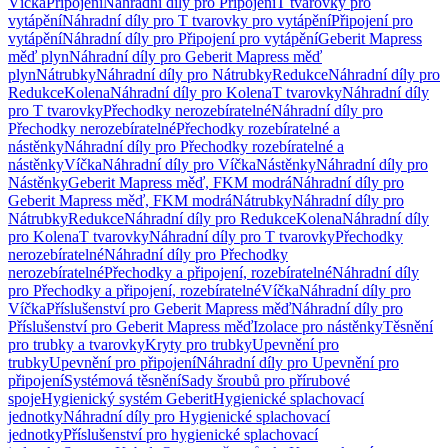
Víčka
Připojení
Náhradní díly pro Připojení
T tvarovky pro
vytápění
Náhradní díly pro T tvarovky pro vytápění
Připojení pro
vytápění
Náhradní díly pro Připojení pro vytápění
Geberit Mapress
měď plyn
Náhradní díly pro Geberit Mapress měď
plyn
Nátrubky
Náhradní díly pro Nátrubky
Redukce
Náhradní díly pro
Redukce
Kolena
Náhradní díly pro Kolena
T tvarovky
Náhradní díly
pro T tvarovky
Přechodky nerozebíratelné
Náhradní díly pro
Přechodky nerozebíratelné
Přechodky rozebíratelné a
nástěnky
Náhradní díly pro Přechodky rozebíratelné a
nástěnky
Víčka
Náhradní díly pro Víčka
Nástěnky
Náhradní díly pro
Nástěnky
Geberit Mapress měď, FKM modrá
Náhradní díly pro
Geberit Mapress měď, FKM modrá
Nátrubky
Náhradní díly pro
Nátrubky
Redukce
Náhradní díly pro Redukce
Kolena
Náhradní díly
pro Kolena
T tvarovky
Náhradní díly pro T tvarovky
Přechodky
nerozebíratelné
Náhradní díly pro Přechodky
nerozebíratelné
Přechodky a připojení, rozebíratelné
Náhradní díly
pro Přechodky a připojení, rozebíratelné
Víčka
Náhradní díly pro
Víčka
Příslušenství pro Geberit Mapress měď
Náhradní díly pro
Příslušenství pro Geberit Mapress měď
Izolace pro nástěnky
Těsnění
pro trubky a tvarovky
Kryty pro trubky
Upevnění pro
trubky
Upevnění pro připojení
Náhradní díly pro Upevnění pro
připojení
Systémová těsnění
Sady šroubů pro přírubové
spoje
Hygienický systém Geberit
Hygienické splachovací
jednotky
Náhradní díly pro Hygienické splachovací
jednotky
Příslušenství pro hygienické splachovací