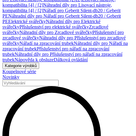
kompatibilita [4] / [2]
Náhradní díly pro Lisovací nástroje,
kompatibilita [4] / [2]
Nářadí pro Geberit Silent-db20 / Geberit
PE
Náhradní díly pro Nářadí pro Geberit Silent-db20 / Geberit
PE
Elektrické svářečky
Náhradní díly pro Elektrické
svářečky
Příslušenství pro elektrické svářečky
Zrcadlové
svářečky
Náhradní díly pro Zrcadlové svářečky
Příslušenství pro
zrcadlové svářečky
Náhradní díly pro Příslušenství pro zrcadlové
svářečky
Nářadí na zpracování trubek
Náhradní díly pro Nářadí na
zpracování trubek
Příslušenství pro nářadí na zpracování
trubek
Náhradní díly pro Příslušenství pro nářadí na zpracování
trubek
Nápověda k obsluze
Dálková ovládání
Kategorie výrobků
Koupelnové série
Novinky