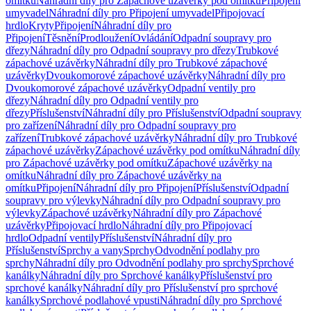
omítku
Náhradní díly pro Zápachové uzávěrky pod omítku
Připojení
umyvadel
Náhradní díly pro Připojení umyvadel
Připojovací
hrdlo
Kryty
Připojení
Náhradní díly pro
Připojení
Těsnění
Prodloužení
Ovládání
Odpadní soupravy pro
dřezy
Náhradní díly pro Odpadní soupravy pro dřezy
Trubkové
zápachové uzávěrky
Náhradní díly pro Trubkové zápachové
uzávěrky
Dvoukomorové zápachové uzávěrky
Náhradní díly pro
Dvoukomorové zápachové uzávěrky
Odpadní ventily pro
dřezy
Náhradní díly pro Odpadní ventily pro
dřezy
Příslušenství
Náhradní díly pro Příslušenství
Odpadní soupravy
pro zařízení
Náhradní díly pro Odpadní soupravy pro
zařízení
Trubkové zápachové uzávěrky
Náhradní díly pro Trubkové
zápachové uzávěrky
Zápachové uzávěrky pod omítku
Náhradní díly
pro Zápachové uzávěrky pod omítku
Zápachové uzávěrky na
omítku
Náhradní díly pro Zápachové uzávěrky na
omítku
Připojení
Náhradní díly pro Připojení
Příslušenství
Odpadní
soupravy pro výlevky
Náhradní díly pro Odpadní soupravy pro
výlevky
Zápachové uzávěrky
Náhradní díly pro Zápachové
uzávěrky
Připojovací hrdlo
Náhradní díly pro Připojovací
hrdlo
Odpadní ventily
Příslušenství
Náhradní díly pro
Příslušenství
Sprchy a vany
Sprchy
Odvodnění podlahy pro
sprchy
Náhradní díly pro Odvodnění podlahy pro sprchy
Sprchové
kanálky
Náhradní díly pro Sprchové kanálky
Příslušenství pro
sprchové kanálky
Náhradní díly pro Příslušenství pro sprchové
kanálky
Sprchové podlahové vpusti
Náhradní díly pro Sprchové