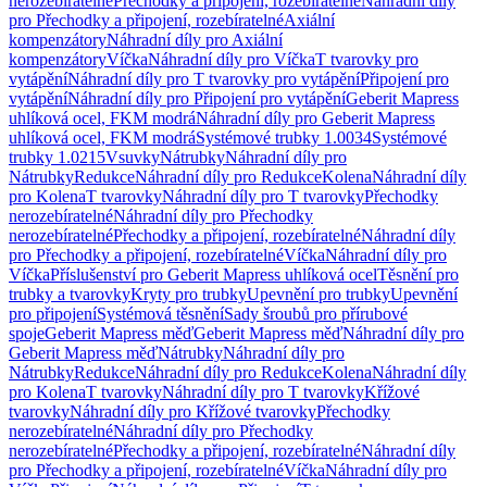
nerozebíratelné
Přechodky a připojení, rozebíratelné
Náhradní díly
pro Přechodky a připojení, rozebíratelné
Axiální
kompenzátory
Náhradní díly pro Axiální
kompenzátory
Víčka
Náhradní díly pro Víčka
T tvarovky pro
vytápění
Náhradní díly pro T tvarovky pro vytápění
Připojení pro
vytápění
Náhradní díly pro Připojení pro vytápění
Geberit Mapress
uhlíková ocel, FKM modrá
Náhradní díly pro Geberit Mapress
uhlíková ocel, FKM modrá
Systémové trubky 1.0034
Systémové
trubky 1.0215
Vsuvky
Nátrubky
Náhradní díly pro
Nátrubky
Redukce
Náhradní díly pro Redukce
Kolena
Náhradní díly
pro Kolena
T tvarovky
Náhradní díly pro T tvarovky
Přechodky
nerozebíratelné
Náhradní díly pro Přechodky
nerozebíratelné
Přechodky a připojení, rozebíratelné
Náhradní díly
pro Přechodky a připojení, rozebíratelné
Víčka
Náhradní díly pro
Víčka
Příslušenství pro Geberit Mapress uhlíková ocel
Těsnění pro
trubky a tvarovky
Kryty pro trubky
Upevnění pro trubky
Upevnění
pro připojení
Systémová těsnění
Sady šroubů pro přírubové
spoje
Geberit Mapress měď
Geberit Mapress měď
Náhradní díly pro
Geberit Mapress měď
Nátrubky
Náhradní díly pro
Nátrubky
Redukce
Náhradní díly pro Redukce
Kolena
Náhradní díly
pro Kolena
T tvarovky
Náhradní díly pro T tvarovky
Křížové
tvarovky
Náhradní díly pro Křížové tvarovky
Přechodky
nerozebíratelné
Náhradní díly pro Přechodky
nerozebíratelné
Přechodky a připojení, rozebíratelné
Náhradní díly
pro Přechodky a připojení, rozebíratelné
Víčka
Náhradní díly pro