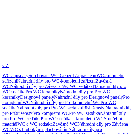
CZ
WC a pisoáry
Sprchovací WC Geberit AquaClean
WC-kompletní
zařízení
Náhradní díly pro WC-kompletní zařízení
Závěsná
WC
Náhradní díly pro Závěsná WC
WC sedátka
Náhradní díly pro
WC sedátka
Pro WC keramiky
Náhradní díly pro Pro WC
keramiky
Designové panely
Náhradní díly pro Designové panely
Pro
kompletní WC
Náhradní díly pro Pro kompletní WC
Pro WC
sedátka
Náhradní díly pro Pro WC sedátka
Příslušenství
Náhradní díly
pro Příslušenství
Pro kompletní WC
Pro WC sedátka
Náhradní díly
pro Pro WC sedátka
Pro WC sedátka a kompletní WC
Spotřební
materiál
WC a WC sedátka
Závěsná WC
Náhradní díly pro Závěsná
WC
WC s hlubokým splachováním
Náhradní díly pro