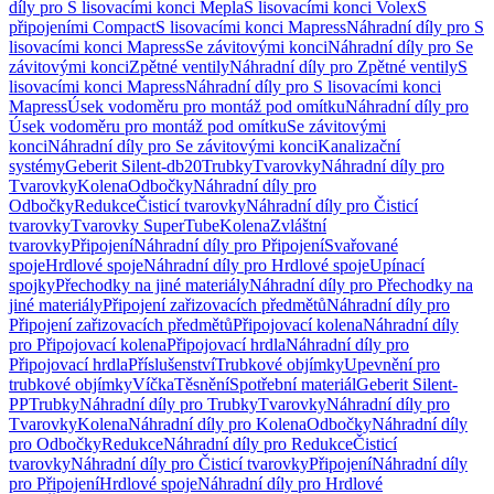
díly pro S lisovacími konci Mepla
S lisovacími konci Volex
S
připojeními Compact
S lisovacími konci Mapress
Náhradní díly pro S
lisovacími konci Mapress
Se závitovými konci
Náhradní díly pro Se
závitovými konci
Zpětné ventily
Náhradní díly pro Zpětné ventily
S
lisovacími konci Mapress
Náhradní díly pro S lisovacími konci
Mapress
Úsek vodoměru pro montáž pod omítku
Náhradní díly pro
Úsek vodoměru pro montáž pod omítku
Se závitovými
konci
Náhradní díly pro Se závitovými konci
Kanalizační
systémy
Geberit Silent-db20
Trubky
Tvarovky
Náhradní díly pro
Tvarovky
Kolena
Odbočky
Náhradní díly pro
Odbočky
Redukce
Čisticí tvarovky
Náhradní díly pro Čisticí
tvarovky
Tvarovky SuperTube
Kolena
Zvláštní
tvarovky
Připojení
Náhradní díly pro Připojení
Svařované
spoje
Hrdlové spoje
Náhradní díly pro Hrdlové spoje
Upínací
spojky
Přechodky na jiné materiály
Náhradní díly pro Přechodky na
jiné materiály
Připojení zařizovacích předmětů
Náhradní díly pro
Připojení zařizovacích předmětů
Připojovací kolena
Náhradní díly
pro Připojovací kolena
Připojovací hrdla
Náhradní díly pro
Připojovací hrdla
Příslušenství
Trubkové objímky
Upevnění pro
trubkové objímky
Víčka
Těsnění
Spotřební materiál
Geberit Silent-
PP
Trubky
Náhradní díly pro Trubky
Tvarovky
Náhradní díly pro
Tvarovky
Kolena
Náhradní díly pro Kolena
Odbočky
Náhradní díly
pro Odbočky
Redukce
Náhradní díly pro Redukce
Čisticí
tvarovky
Náhradní díly pro Čisticí tvarovky
Připojení
Náhradní díly
pro Připojení
Hrdlové spoje
Náhradní díly pro Hrdlové