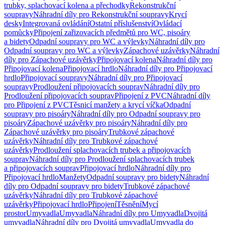
trubky, splachovací kolena a přechodky
Rekonstrukční
soupravy
Náhradní díly pro Rekonstrukční soupravy
Krycí
desky
Integrovaná ovládání
Ostatní příslušenství
Ovládací
pomůcky
Připojení zařizovacích předmětů pro WC, pisoáry
a bidety
Odpadní soupravy pro WC a výlevky
Náhradní díly pro
Odpadní soupravy pro WC a výlevky
Zápachové uzávěrky
Náhradní
díly pro Zápachové uzávěrky
Připojovací kolena
Náhradní díly pro
Připojovací kolena
Připojovací hrdlo
Náhradní díly pro Připojovací
hrdlo
Připojovací soupravy
Náhradní díly pro Připojovací
soupravy
Prodloužení připojovacích souprav
Náhradní díly pro
Prodloužení připojovacích souprav
Připojení z PVC
Náhradní díly
pro Připojení z PVC
Těsnicí manžety a krycí víčka
Odpadní
soupravy pro pisoáry
Náhradní díly pro Odpadní soupravy pro
pisoáry
Zápachové uzávěrky pro pisoáry
Náhradní díly pro
Zápachové uzávěrky pro pisoáry
Trubkové zápachové
uzávěrky
Náhradní díly pro Trubkové zápachové
uzávěrky
Prodloužení splachovacích trubek a připojovacích
souprav
Náhradní díly pro Prodloužení splachovacích trubek
a připojovacích souprav
Připojovací hrdlo
Náhradní díly pro
Připojovací hrdlo
Manžety
Odpadní soupravy pro bidety
Náhradní
díly pro Odpadní soupravy pro bidety
Trubkové zápachové
uzávěrky
Náhradní díly pro Trubkové zápachové
uzávěrky
Připojovací hrdlo
Připojení
Těsnění
Mycí
prostor
Umyvadla
Umyvadla
Náhradní díly pro Umyvadla
Dvojitá
umyvadla
Náhradní díly pro Dvojitá umyvadla
Umyvadla do