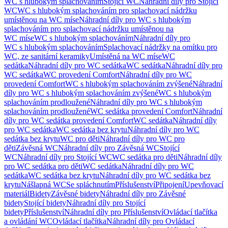
WC s hlubokým splachováním
Stojící WC
Náhradní díly pro Stojící
WC
WC s hlubokým splachováním pro splachovací nádržku
umístěnou na WC míse
Náhradní díly pro WC s hlubokým
splachováním pro splachovací nádržku umístěnou na
WC míse
WC s hlubokým splachováním
Náhradní díly pro
WC s hlubokým splachováním
Splachovací nádržky na omítku pro
WC, ze sanitární keramiky
Umístěná na WC míse
WC
sedátka
Náhradní díly pro WC sedátka
WC sedátka
Náhradní díly pro
WC sedátka
WC provedení Comfort
Náhradní díly pro WC
provedení Comfort
WC s hlubokým splachováním zvýšené
Náhradní
díly pro WC s hlubokým splachováním zvýšené
WC s hlubokým
splachováním prodloužené
Náhradní díly pro WC s hlubokým
splachováním prodloužené
WC sedátka provedení Comfort
Náhradní
díly pro WC sedátka provedení Comfort
WC sedátka
Náhradní díly
pro WC sedátka
WC sedátka bez krytu
Náhradní díly pro WC
sedátka bez krytu
WC pro děti
Náhradní díly pro WC pro
děti
Závěsná WC
Náhradní díly pro Závěsná WC
Stojící
WC
Náhradní díly pro Stojící WC
WC sedátka pro děti
Náhradní díly
pro WC sedátka pro děti
WC sedátka
Náhradní díly pro WC
sedátka
WC sedátka bez krytu
Náhradní díly pro WC sedátka bez
krytu
Nášlapná WC
Se spláchnutím
Příslušenství
Připojení
Upevňovací
materiál
Bidety
Závěsné bidety
Náhradní díly pro Závěsné
bidety
Stojící bidety
Náhradní díly pro Stojící
bidety
Příslušenství
Náhradní díly pro Příslušenství
Ovládací tlačítka
a ovládání WC
Ovládací tlačítka
Náhradní díly pro Ovládací