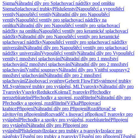
Sigma
Náhradní díly pro Splachovací nádržky pod omítku
Sigma
Splachovací trubky
Příslušenství
Napouštěcí a vypouštěcí
ventily
Napouštěcí ventily
Náhradní díly pro Napouštěcí
ventily
Napouštěcí ventily pro splachovací nádržky na
omítku
Náhradní díly pro Napouštěcí ventily pro splachovací
nádržky na omítku
Napouštěcí ventily pro keramické splachovací
nádržky
Náhradní díly pro Napouštěcí ventily pro keramické
splachovací nádržky
Napouštěcí ventily pro splachovací nádržky
univerzální
Náhradní díly pro Napouštěcí ventily pro splachovací
nádržky univerzální
Vypouštěcí ventily
Náhradní díly pro Vypouštěcí
ventily
1 množství splachování
Náhradní díly pro 1 množství
splachování
2 množství splachování
Náhradní díly pro 2 množství
splachování
Vnitřní soupravy
Náhradní díly pro Vnitřní soupravy
2
množství splachování
Náhradní díly pro 2 množství
splachování
Zásobovací systémy
Geberit FlowFit
Systémové trubky
ML
Systémové trubky pro vytápění, ML
Tvarovky
Náhradní díly pro
Tvarovky
Vsuvky
Redukce
Kolena
T tvarovky
Přechodky
nerozebíratelné
Přechodky a spojení, rozdělitelné
Náhradní díly pro
Přechodky a spojení, rozdělitelné
Víčka
Připojovací
krabice
Připojení
Náhradní díly pro Připojení
Rozdělovač se
závitovým připojením
Rozvaděč s lisovací přípojkou
T tvarovky pro
vytápění
Přechodky a spojky pro vytápění, rozebíratelné
Připojení
pro vytápění
Náhradní díly pro Připojení pro
vytápění
Příslušenství
Izolace pro trubky a tvarovky
Izolace pro
nástěnky
Těsnění pro trubky a tvarovky
Těsnění pro připojení
Těsnění