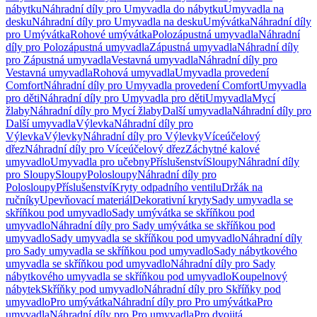
nábytku
Náhradní díly pro Umyvadla do nábytku
Umyvadla na
desku
Náhradní díly pro Umyvadla na desku
Umývátka
Náhradní díly
pro Umývátka
Rohové umývátka
Polozápustná umyvadla
Náhradní
díly pro Polozápustná umyvadla
Zápustná umyvadla
Náhradní díly
pro Zápustná umyvadla
Vestavná umyvadla
Náhradní díly pro
Vestavná umyvadla
Rohová umyvadla
Umyvadla provedení
Comfort
Náhradní díly pro Umyvadla provedení Comfort
Umyvadla
pro děti
Náhradní díly pro Umyvadla pro děti
Umyvadla
Mycí
žlaby
Náhradní díly pro Mycí žlaby
Další umyvadla
Náhradní díly pro
Další umyvadla
Výlevka
Náhradní díly pro
Výlevka
Výlevky
Náhradní díly pro Výlevky
Víceúčelový
dřez
Náhradní díly pro Víceúčelový dřez
Záchytné kalové
umyvadlo
Umyvadla pro učebny
Příslušenství
Sloupy
Náhradní díly
pro Sloupy
Sloupy
Polosloupy
Náhradní díly pro
Polosloupy
Příslušenství
Kryty odpadního ventilu
Držák na
ručníky
Upevňovací materiál
Dekorativní kryty
Sady umyvadla se
skříňkou pod umyvadlo
Sady umývátka se skříňkou pod
umyvadlo
Náhradní díly pro Sady umývátka se skříňkou pod
umyvadlo
Sady umyvadla se skříňkou pod umyvadlo
Náhradní díly
pro Sady umyvadla se skříňkou pod umyvadlo
Sady nábytkového
umyvadla se skříňkou pod umyvadlo
Náhradní díly pro Sady
nábytkového umyvadla se skříňkou pod umyvadlo
Koupelnový
nábytek
Skříňky pod umyvadlo
Náhradní díly pro Skříňky pod
umyvadlo
Pro umývátka
Náhradní díly pro Pro umývátka
Pro
umyvadla
Náhradní díly pro Pro umyvadla
Pro dvojitá