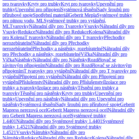
pro tvarovky
Kryty pro trubky
Kryt pro tvarovky
Upevnění pro
trubky
Upevnění pro připojení
Systémová těsnění
Sady šroubů pro
přírubové spoje
Spotřební materiál
Geberit Mepla
Systémové trubky
pro pitnou vodu, ML
Systémové trubky pro vytápění,
ML
Tvarovky
Náhradní díly pro Tvarovky
Vsuvky
Náhradní díly pro
Vsuvky
Redukce
Náhradní díly pro Redukce
Kolena
Náhradní díly
pro Kolena
T tvarovky
Náhradní díly pro T tvarovky
Přechodky
nerozebíratelné
Náhradní díly pro Přechodky
nerozebíratelné
Přechodky a nástěnky, rozebíratelné
Náhradní díly
pro Přechodky a nástěnky, rozebíratelné
Víčka
Náhradní díly pro
Víčka
Nástěnky
Náhradní díly pro Nástěnky
Rozdělovač se
závitovým připojením
Náhradní díly pro Rozdělovač se závitovým
připojením
T tvarovky pro vytápění
Náhradní díly pro T tvarovky pro
vytápění
Připojení pro vytápění
Náhradní díly pro Připojení pro
vytápění
Příslušenství
Náhradní díly pro Příslušenství
Izolace pro
trubky a tvarovky
Izolace pro nástěnky
Těsnění pro trubky a
tvarovky
Těsnění pro nástěnky
Kryty pro trubky
Upevnění pro
trubky
Upevnění pro nástěnky
Náhradní díly pro Upevnění pro
nástěnky
Systémová těsnění
Sady šroubů pro přírubové spoje
Geberit
Mapress nerezová ocel
Geberit Mapress nerezová ocel
Náhradní díly
pro Geberit Mapress nerezová ocel
Systémové trubky
1.4401
Náhradní díly pro Systémové trubky 1.4401
Systémové
trubky 1.4521
Náhradní díly pro Systémové trubky
1.4521
Vsuvky
Nátrubky
Náhradní díly pro
Nátrubky
Redukce
Náhradní díly pro Redukce
Kolena
Náhradní díly