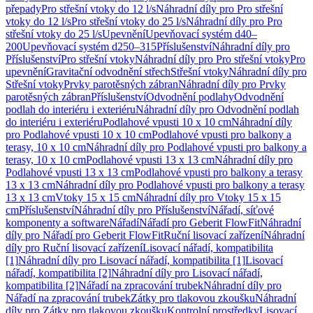
přepady
Pro střešní vtoky do 12 l/s
Náhradní díly pro Pro střešní
vtoky do 12 l/s
Pro střešní vtoky do 25 l/s
Náhradní díly pro Pro
střešní vtoky do 25 l/s
Upevnění
Upevňovací systém d40–
200
Upevňovací systém d250–315
Příslušenství
Náhradní díly pro
Příslušenství
Pro střešní vtoky
Náhradní díly pro Pro střešní vtoky
Pro
upevnění
Gravitační odvodnění střech
Střešní vtoky
Náhradní díly pro
Střešní vtoky
Prvky parotěsných zábran
Náhradní díly pro Prvky
parotěsných zábran
Příslušenství
Odvodnění podlahy
Odvodnění
podlah do interiéru i exteriéru
Náhradní díly pro Odvodnění podlah
do interiéru i exteriéru
Podlahové vpusti 10 x 10 cm
Náhradní díly
pro Podlahové vpusti 10 x 10 cm
Podlahové vpusti pro balkony a
terasy, 10 x 10 cm
Náhradní díly pro Podlahové vpusti pro balkony a
terasy, 10 x 10 cm
Podlahové vpusti 13 x 13 cm
Náhradní díly pro
Podlahové vpusti 13 x 13 cm
Podlahové vpusti pro balkony a terasy
13 x 13 cm
Náhradní díly pro Podlahové vpusti pro balkony a terasy
13 x 13 cm
Vtoky 15 x 15 cm
Náhradní díly pro Vtoky 15 x 15
cm
Příslušenství
Náhradní díly pro Příslušenství
Nářadí, síťové
komponenty a software
Nářadí
Nářadí pro Geberit FlowFit
Náhradní
díly pro Nářadí pro Geberit FlowFit
Ruční lisovací zařízení
Náhradní
díly pro Ruční lisovací zařízení
Lisovací nářadí, kompatibilita
[1]
Náhradní díly pro Lisovací nářadí, kompatibilita [1]
Lisovací
nářadí, kompatibilita [2]
Náhradní díly pro Lisovací nářadí,
kompatibilita [2]
Nářadí na zpracování trubek
Náhradní díly pro
Nářadí na zpracování trubek
Zátky pro tlakovou zkoušku
Náhradní
díly pro Zátky pro tlakovou zkoušku
Kontrolní prostředky
Lisovací