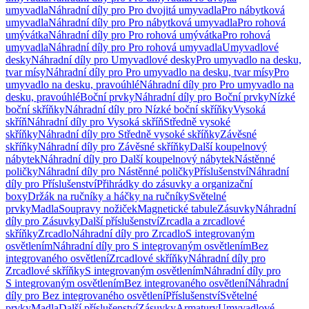
umyvadla
Náhradní díly pro Pro dvojitá umyvadla
Pro nábytková
umyvadla
Náhradní díly pro Pro nábytková umyvadla
Pro rohová
umývátka
Náhradní díly pro Pro rohová umývátka
Pro rohová
umyvadla
Náhradní díly pro Pro rohová umyvadla
Umyvadlové
desky
Náhradní díly pro Umyvadlové desky
Pro umyvadlo na desku,
tvar mísy
Náhradní díly pro Pro umyvadlo na desku, tvar mísy
Pro
umyvadlo na desku, pravoúhlé
Náhradní díly pro Pro umyvadlo na
desku, pravoúhlé
Boční prvky
Náhradní díly pro Boční prvky
Nízké
boční skříňky
Náhradní díly pro Nízké boční skříňky
Vysoká
skříň
Náhradní díly pro Vysoká skříň
Středně vysoké
skříňky
Náhradní díly pro Středně vysoké skříňky
Závěsné
skříňky
Náhradní díly pro Závěsné skříňky
Další koupelnový
nábytek
Náhradní díly pro Další koupelnový nábytek
Nástěnné
poličky
Náhradní díly pro Nástěnné poličky
Příslušenství
Náhradní
díly pro Příslušenství
Přihrádky do zásuvky a organizační
boxy
Držák na ručníky a háčky na ručníky
Světelné
prvky
Madla
Soupravy nožiček
Magnetické tabule
Zásuvky
Náhradní
díly pro Zásuvky
Další příslušenství
Zrcadla a zrcadlové
skříňky
Zrcadlo
Náhradní díly pro Zrcadlo
S integrovaným
osvětlením
Náhradní díly pro S integrovaným osvětlením
Bez
integrovaného osvětlení
Zrcadlové skříňky
Náhradní díly pro
Zrcadlové skříňky
S integrovaným osvětlením
Náhradní díly pro
S integrovaným osvětlením
Bez integrovaného osvětlení
Náhradní
díly pro Bez integrovaného osvětlení
Příslušenství
Světelné
prvky
Madla
Další příslušenství
Zásuvky
Armatury
Umyvadlové