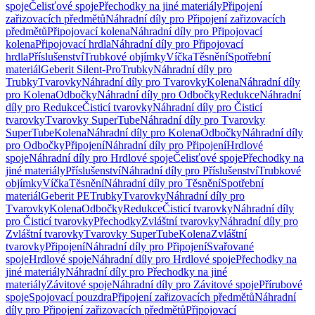
spoje
Čelisťové spoje
Přechodky na jiné materiály
Připojení
zařizovacích předmětů
Náhradní díly pro Připojení zařizovacích
předmětů
Připojovací kolena
Náhradní díly pro Připojovací
kolena
Připojovací hrdla
Náhradní díly pro Připojovací
hrdla
Příslušenství
Trubkové objímky
Víčka
Těsnění
Spotřební
materiál
Geberit Silent-Pro
Trubky
Náhradní díly pro
Trubky
Tvarovky
Náhradní díly pro Tvarovky
Kolena
Náhradní díly
pro Kolena
Odbočky
Náhradní díly pro Odbočky
Redukce
Náhradní
díly pro Redukce
Čisticí tvarovky
Náhradní díly pro Čisticí
tvarovky
Tvarovky SuperTube
Náhradní díly pro Tvarovky
SuperTube
Kolena
Náhradní díly pro Kolena
Odbočky
Náhradní díly
pro Odbočky
Připojení
Náhradní díly pro Připojení
Hrdlové
spoje
Náhradní díly pro Hrdlové spoje
Čelisťové spoje
Přechodky na
jiné materiály
Příslušenství
Náhradní díly pro Příslušenství
Trubkové
objímky
Víčka
Těsnění
Náhradní díly pro Těsnění
Spotřební
materiál
Geberit PE
Trubky
Tvarovky
Náhradní díly pro
Tvarovky
Kolena
Odbočky
Redukce
Čisticí tvarovky
Náhradní díly
pro Čisticí tvarovky
Přechodky
Zvláštní tvarovky
Náhradní díly pro
Zvláštní tvarovky
Tvarovky SuperTube
Kolena
Zvláštní
tvarovky
Připojení
Náhradní díly pro Připojení
Svařované
spoje
Hrdlové spoje
Náhradní díly pro Hrdlové spoje
Přechodky na
jiné materiály
Náhradní díly pro Přechodky na jiné
materiály
Závitové spoje
Náhradní díly pro Závitové spoje
Přírubové
spoje
Spojovací pouzdra
Připojení zařizovacích předmětů
Náhradní
díly pro Připojení zařizovacích předmětů
Připojovací