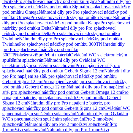
tlačítka
Pro splachovací nádržky pod omítku Sigma
Náhradní díly pro
Pro splachovací nádržky pod omítku Sigma
Pro splachovací nádržky
pod omítku Omega
Náhradní díly pro Pro splachovací nádržky pod
omítku Omega
Pro splachovací nádržky pod omítku Kappa
Náhradní
díly pro Pro splachovací nádržky pod omítku Kappa
Pro splachovací
nádržky pod omítku Delta
Náhradní díly pro Pro splachovací
nádržky pod omítku Delta
Pro splachovací nádržky pod omítku
Twinline
Náhradní díly pro Pro splachovací nádržky pod omítku
Twinline
Pro splachovací nádržky pod omítku 300T
Náhradní díly
pro Pro splachovací nádržky pod omítku
300T
Příslušenství
Spotřební materiál
Ovládání WC s elektronickým
spuštěním splachování
Náhradní díly pro Ovládání WC
s elektronickým spuštěním splachování
Pro napájení ze sítě, pro
splachovací nádržky pod omítku Geberit Sigma 12 cm
Náhradní díly
pro Pro napájení ze sítě, pro splachovací nádržky pod omítku
Geberit Sigma 12 cm
Pro napájení ze sítě, pro splachovací nádržky
pod omítku Geberit Omega 12 cm
Náhradní díly pro Pro napájení ze
sítě, pro splachovací nádržky pod omítku Geberit Omega 12 cm
Pro
napájení z baterie, pro splachovací nádržky pod omítku Geberit
Sigma 12 cm
Náhradní díly pro Pro napájení z baterie, pro
splachovací nádržky pod omítku Geberit Sigma 12 cm
Ovládání WC
s pneumatickým spuštěním splachování
Náhradní díly pro Ovládání
WC s pneumatickým spuštěním splachování
Pro 2 množství
splachování
Náhradní díly pro Pro 2 množství splachování
Pro
1 množství splachování
Náhradní díly pro Pro 1 množství