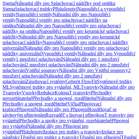
Sigma
Náhradní díly pro Splachovací nádržky pod omítku
Sigma
Splachovací trubky
Příslušenství
Napouštěcí a vypouštěcí
ventily
Napouštěcí ventily
Náhradní díly pro Napouštěcí
ventily
Napouštěcí ventily pro splachovací nádržky na
omítku
Náhradní díly pro Napouštěcí ventily pro splachovací
nádržky na omítku
Napouštěcí ventily pro keramické splachovací
nádržky
Náhradní díly pro Napouštěcí ventily pro keramické
splachovací nádržky
Napouštěcí ventily pro splachovací nádržky
univerzální
Náhradní díly pro Napouštěcí ventily pro splachovací
nádržky univerzální
Vypouštěcí ventily
Náhradní díly pro Vypouštěcí
ventily
1 množství splachování
Náhradní díly pro 1 množství
splachování
2 množství splachování
Náhradní díly pro 2 množství
splachování
Vnitřní soupravy
Náhradní díly pro Vnitřní soupravy
2
množství splachování
Náhradní díly pro 2 množství
splachování
Zásobovací systémy
Geberit FlowFit
Systémové trubky
ML
Systémové trubky pro vytápění, ML
Tvarovky
Náhradní díly pro
Tvarovky
Vsuvky
Redukce
Kolena
T tvarovky
Přechodky
nerozebíratelné
Přechodky a spojení, rozdělitelné
Náhradní díly pro
Přechodky a spojení, rozdělitelné
Víčka
Připojovací
krabice
Připojení
Náhradní díly pro Připojení
Rozdělovač se
závitovým připojením
Rozvaděč s lisovací přípojkou
T tvarovky pro
vytápění
Přechodky a spojky pro vytápění, rozebíratelné
Připojení
pro vytápění
Náhradní díly pro Připojení pro
vytápění
Příslušenství
Izolace pro trubky a tvarovky
Izolace pro
nástěnky
Těsnění pro trubky a tvarovky
Těsnění pro připojení
Těsnění