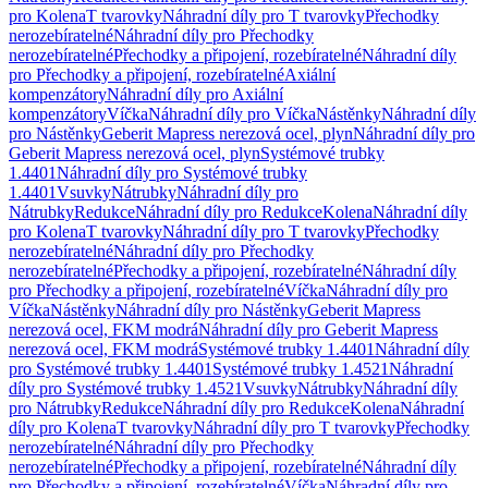
pro Kolena
T tvarovky
Náhradní díly pro T tvarovky
Přechodky
nerozebíratelné
Náhradní díly pro Přechodky
nerozebíratelné
Přechodky a připojení, rozebíratelné
Náhradní díly
pro Přechodky a připojení, rozebíratelné
Axiální
kompenzátory
Náhradní díly pro Axiální
kompenzátory
Víčka
Náhradní díly pro Víčka
Nástěnky
Náhradní díly
pro Nástěnky
Geberit Mapress nerezová ocel, plyn
Náhradní díly pro
Geberit Mapress nerezová ocel, plyn
Systémové trubky
1.4401
Náhradní díly pro Systémové trubky
1.4401
Vsuvky
Nátrubky
Náhradní díly pro
Nátrubky
Redukce
Náhradní díly pro Redukce
Kolena
Náhradní díly
pro Kolena
T tvarovky
Náhradní díly pro T tvarovky
Přechodky
nerozebíratelné
Náhradní díly pro Přechodky
nerozebíratelné
Přechodky a připojení, rozebíratelné
Náhradní díly
pro Přechodky a připojení, rozebíratelné
Víčka
Náhradní díly pro
Víčka
Nástěnky
Náhradní díly pro Nástěnky
Geberit Mapress
nerezová ocel, FKM modrá
Náhradní díly pro Geberit Mapress
nerezová ocel, FKM modrá
Systémové trubky 1.4401
Náhradní díly
pro Systémové trubky 1.4401
Systémové trubky 1.4521
Náhradní
díly pro Systémové trubky 1.4521
Vsuvky
Nátrubky
Náhradní díly
pro Nátrubky
Redukce
Náhradní díly pro Redukce
Kolena
Náhradní
díly pro Kolena
T tvarovky
Náhradní díly pro T tvarovky
Přechodky
nerozebíratelné
Náhradní díly pro Přechodky
nerozebíratelné
Přechodky a připojení, rozebíratelné
Náhradní díly
pro Přechodky a připojení, rozebíratelné
Víčka
Náhradní díly pro