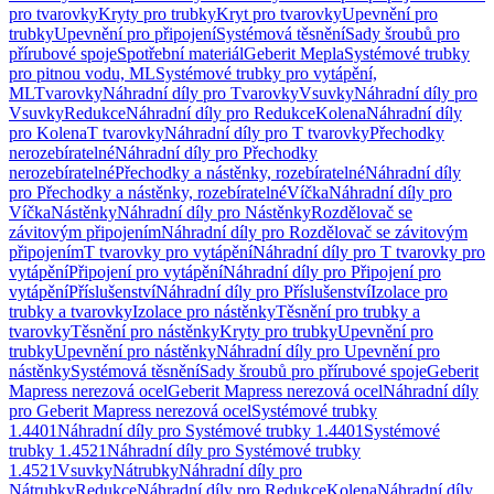
pro tvarovky
Kryty pro trubky
Kryt pro tvarovky
Upevnění pro
trubky
Upevnění pro připojení
Systémová těsnění
Sady šroubů pro
přírubové spoje
Spotřební materiál
Geberit Mepla
Systémové trubky
pro pitnou vodu, ML
Systémové trubky pro vytápění,
ML
Tvarovky
Náhradní díly pro Tvarovky
Vsuvky
Náhradní díly pro
Vsuvky
Redukce
Náhradní díly pro Redukce
Kolena
Náhradní díly
pro Kolena
T tvarovky
Náhradní díly pro T tvarovky
Přechodky
nerozebíratelné
Náhradní díly pro Přechodky
nerozebíratelné
Přechodky a nástěnky, rozebíratelné
Náhradní díly
pro Přechodky a nástěnky, rozebíratelné
Víčka
Náhradní díly pro
Víčka
Nástěnky
Náhradní díly pro Nástěnky
Rozdělovač se
závitovým připojením
Náhradní díly pro Rozdělovač se závitovým
připojením
T tvarovky pro vytápění
Náhradní díly pro T tvarovky pro
vytápění
Připojení pro vytápění
Náhradní díly pro Připojení pro
vytápění
Příslušenství
Náhradní díly pro Příslušenství
Izolace pro
trubky a tvarovky
Izolace pro nástěnky
Těsnění pro trubky a
tvarovky
Těsnění pro nástěnky
Kryty pro trubky
Upevnění pro
trubky
Upevnění pro nástěnky
Náhradní díly pro Upevnění pro
nástěnky
Systémová těsnění
Sady šroubů pro přírubové spoje
Geberit
Mapress nerezová ocel
Geberit Mapress nerezová ocel
Náhradní díly
pro Geberit Mapress nerezová ocel
Systémové trubky
1.4401
Náhradní díly pro Systémové trubky 1.4401
Systémové
trubky 1.4521
Náhradní díly pro Systémové trubky
1.4521
Vsuvky
Nátrubky
Náhradní díly pro
Nátrubky
Redukce
Náhradní díly pro Redukce
Kolena
Náhradní díly