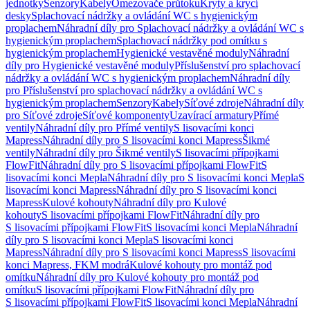
jednotky
Senzory
Kabely
Omezovače průtoku
Kryty a krycí
desky
Splachovací nádržky a ovládání WC s hygienickým
proplachem
Náhradní díly pro Splachovací nádržky a ovládání WC s
hygienickým proplachem
Splachovací nádržky pod omítku s
hygienickým proplachem
Hygienické vestavěné moduly
Náhradní
díly pro Hygienické vestavěné moduly
Příslušenství pro splachovací
nádržky a ovládání WC s hygienickým proplachem
Náhradní díly
pro Příslušenství pro splachovací nádržky a ovládání WC s
hygienickým proplachem
Senzory
Kabely
Síťové zdroje
Náhradní díly
pro Síťové zdroje
Síťové komponenty
Uzavírací armatury
Přímé
ventily
Náhradní díly pro Přímé ventily
S lisovacími konci
Mapress
Náhradní díly pro S lisovacími konci Mapress
Šikmé
ventily
Náhradní díly pro Šikmé ventily
S lisovacími přípojkami
FlowFit
Náhradní díly pro S lisovacími přípojkami FlowFit
S
lisovacími konci Mepla
Náhradní díly pro S lisovacími konci Mepla
S
lisovacími konci Mapress
Náhradní díly pro S lisovacími konci
Mapress
Kulové kohouty
Náhradní díly pro Kulové
kohouty
S lisovacími přípojkami FlowFit
Náhradní díly pro
S lisovacími přípojkami FlowFit
S lisovacími konci Mepla
Náhradní
díly pro S lisovacími konci Mepla
S lisovacími konci
Mapress
Náhradní díly pro S lisovacími konci Mapress
S lisovacími
konci Mapress, FKM modrá
Kulové kohouty pro montáž pod
omítku
Náhradní díly pro Kulové kohouty pro montáž pod
omítku
S lisovacími přípojkami FlowFit
Náhradní díly pro
S lisovacími přípojkami FlowFit
S lisovacími konci Mepla
Náhradní