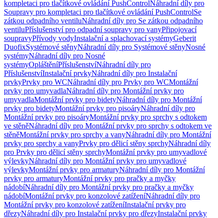
kompletaci pro tlačítkové ovládání PushControl
Náhradní díly pro
Soupravy pro kompletaci pro tlačítkové ovládání PushControl
Se
zátkou odpadního ventilu
Náhradní díly pro Se zátkou odpadního
ventilu
Příslušenství pro odpadní soupravy pro vany
Připojovací
soupravy
Přívody vody
Instalační a splachovací systémy
Geberit
Duofix
Systémové stěny
Náhradní díly pro Systémové stěny
Nosné
systémy
Náhradní díly pro Nosné
systémy
Opláštění
Příslušenství
Náhradní díly pro
Příslušenství
Instalační prvky
Náhradní díly pro Instalační
prvky
Prvky pro WC
Náhradní díly pro Prvky pro WC
Montážní
prvky pro umyvadla
Náhradní díly pro Montážní prvky pro
umyvadla
Montážní prvky pro bidety
Náhradní díly pro Montážní
prvky pro bidety
Montážní prvky pro pisoáry
Náhradní díly pro
Montážní prvky pro pisoáry
Montážní prvky pro sprchy s odtokem
ve stěně
Náhradní díly pro Montážní prvky pro sprchy s odtokem ve
stěně
Montážní prvky pro sprchy a vany
Náhradní díly pro Montážní
prvky pro sprchy a vany
Prvky pro dělicí stěny sprchy
Náhradní díly
pro Prvky pro dělicí stěny sprchy
Montážní prvky pro umyvadlové
výlevky
Náhradní díly pro Montážní prvky pro umyvadlové
výlevky
Montážní prvky pro armatury
Náhradní díly pro Montážní
prvky pro armatury
Montážní prvky pro pračky a myčky
nádobí
Náhradní díly pro Montážní prvky pro pračky a myčky
nádobí
Montážní prvky pro konzolové zatížení
Náhradní díly pro
Montážní prvky pro konzolové zatížení
Instalační prvky pro
dřezy
Náhradní díly pro Instalační prvky pro dřezy
Instalační prvky