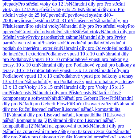
přepady
Pro střešní vtoky do 12 l/s
Náhradní díly pro Pro střešní
vtoky do 12 l/s
Pro střešní vtoky do 25 l/s
Náhradní díly pro Pro
střešní vtoky do 25 l/s
Upevnění
Upevňovací systém d40–
200
Upevňovací systém d250–315
Příslušenství
Náhradní díly pro
Příslušenství
Pro střešní vtoky
Náhradní díly pro Pro střešní vtoky
Pro
upevnění
Gravitační odvodnění střech
Střešní vtoky
Náhradní díly pro
Střešní vtoky
Prvky parotěsných zábran
Náhradní díly pro Prvky
parotěsných zábran
Příslušenství
Odvodnění podlahy
Odvodnění
podlah do interiéru i exteriéru
Náhradní díly pro Odvodnění podlah
do interiéru i exteriéru
Podlahové vpusti 10 x 10 cm
Náhradní díly
pro Podlahové vpusti 10 x 10 cm
Podlahové vpusti pro balkony a
terasy, 10 x 10 cm
Náhradní díly pro Podlahové vpusti pro balkony a
terasy, 10 x 10 cm
Podlahové vpusti 13 x 13 cm
Náhradní díly pro
Podlahové vpusti 13 x 13 cm
Podlahové vpusti pro balkony a terasy
13 x 13 cm
Náhradní díly pro Podlahové vpusti pro balkony a terasy
13 x 13 cm
Vtoky 15 x 15 cm
Náhradní díly pro Vtoky 15 x 15
cm
Příslušenství
Náhradní díly pro Příslušenství
Nářadí, síťové
komponenty a software
Nářadí
Nářadí pro Geberit FlowFit
Náhradní
díly pro Nářadí pro Geberit FlowFit
Ruční lisovací zařízení
Náhradní
díly pro Ruční lisovací zařízení
Lisovací nářadí, kompatibilita
[1]
Náhradní díly pro Lisovací nářadí, kompatibilita [1]
Lisovací
nářadí, kompatibilita [2]
Náhradní díly pro Lisovací nářadí,
kompatibilita [2]
Nářadí na zpracování trubek
Náhradní díly pro
Nářadí na zpracování trubek
Zátky pro tlakovou zkoušku
Náhradní
díly pro Zátky pro tlakovou zkoušku
Kontrolní prostředky
Lisovací