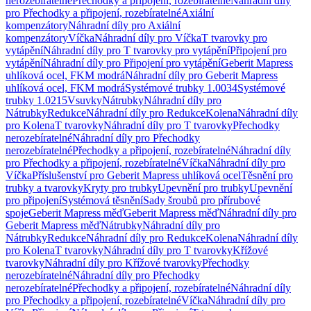
nerozebíratelné
Přechodky a připojení, rozebíratelné
Náhradní díly
pro Přechodky a připojení, rozebíratelné
Axiální
kompenzátory
Náhradní díly pro Axiální
kompenzátory
Víčka
Náhradní díly pro Víčka
T tvarovky pro
vytápění
Náhradní díly pro T tvarovky pro vytápění
Připojení pro
vytápění
Náhradní díly pro Připojení pro vytápění
Geberit Mapress
uhlíková ocel, FKM modrá
Náhradní díly pro Geberit Mapress
uhlíková ocel, FKM modrá
Systémové trubky 1.0034
Systémové
trubky 1.0215
Vsuvky
Nátrubky
Náhradní díly pro
Nátrubky
Redukce
Náhradní díly pro Redukce
Kolena
Náhradní díly
pro Kolena
T tvarovky
Náhradní díly pro T tvarovky
Přechodky
nerozebíratelné
Náhradní díly pro Přechodky
nerozebíratelné
Přechodky a připojení, rozebíratelné
Náhradní díly
pro Přechodky a připojení, rozebíratelné
Víčka
Náhradní díly pro
Víčka
Příslušenství pro Geberit Mapress uhlíková ocel
Těsnění pro
trubky a tvarovky
Kryty pro trubky
Upevnění pro trubky
Upevnění
pro připojení
Systémová těsnění
Sady šroubů pro přírubové
spoje
Geberit Mapress měď
Geberit Mapress měď
Náhradní díly pro
Geberit Mapress měď
Nátrubky
Náhradní díly pro
Nátrubky
Redukce
Náhradní díly pro Redukce
Kolena
Náhradní díly
pro Kolena
T tvarovky
Náhradní díly pro T tvarovky
Křížové
tvarovky
Náhradní díly pro Křížové tvarovky
Přechodky
nerozebíratelné
Náhradní díly pro Přechodky
nerozebíratelné
Přechodky a připojení, rozebíratelné
Náhradní díly
pro Přechodky a připojení, rozebíratelné
Víčka
Náhradní díly pro