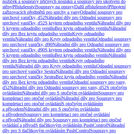
nožiček a soupravy příčných nosníků a soupravy pro ukotvení do
stěny
Příslušenství
Soupravy na opravy
Další příslušenství
Připojení
zařizovacích předmětů pro sprchy a vany
Odpadní soupravy pro
sprchové vaničky, d52
Náhradní díly pro Odpadní soupravy pro
sprchové vaničky, d52
S krytem odpadního ventilu
Náhradní díly pro
S krytem odpadního ventilu
Bez krytu odpadního ventilu
Náhradní
díly pro Bez krytu odpadního ventilu
Kryty odpadního
ventilu
Náhradní díly pro Kryty odpadního ventilu
Odpadní soupravy
pro sprchové vaničky, d90
Náhradní díly pro Odpadní soupravy pro
sprchové vaničky, d90
S krytem odpadního ventilu
Náhradní díly pro
S krytem odpadního ventilu
Bez krytu odpadního ventilu
Náhradní
díly pro Bez krytu odpadního ventilu
Kryty odpadního
ventilu
Náhradní díly pro Kryty odpadního ventilu
Odpadní soupravy
pro sprchové vaničky Sestra
Náhradní díly pro Odpadní soupravy
pro sprchové vaničky Sestra
Bez krytu odpadního ventilu
Náhradní
díly pro Bez krytu odpadního ventilu
Odpadní soupravy pro vany,
d52
Náhradní díly pro Odpadní soupravy pro vany, d52
S otočným
ovládáním
Náhradní díly pro S otočným ovládáním
Soupravy pro
kompletaci pro otočné ovládání
Náhradní díly pro Soupravy pro
kompletaci pro otočné ovládání
S otočným ovládáním
a přívodem
Náhradní díly pro S otočným ovládáním
a přívodem
Soupravy pro kompletaci pro otočné ovládání
a přívod
Náhradní díly pro Soupravy pro kompletaci pro otočné
ovládání a přívod
S tlačítkovým ovládáním PushControl
Náhradní
díly pro S tlačítkovým ovládáním PushControl
Soupravy pro