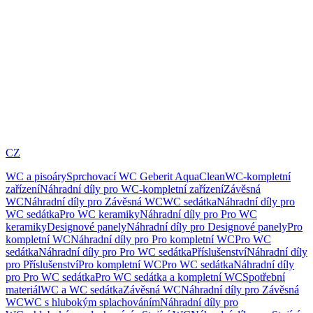
CZ
WC a pisoáry
Sprchovací WC Geberit AquaClean
WC-kompletní
zařízení
Náhradní díly pro WC-kompletní zařízení
Závěsná
WC
Náhradní díly pro Závěsná WC
WC sedátka
Náhradní díly pro
WC sedátka
Pro WC keramiky
Náhradní díly pro Pro WC
keramiky
Designové panely
Náhradní díly pro Designové panely
Pro
kompletní WC
Náhradní díly pro Pro kompletní WC
Pro WC
sedátka
Náhradní díly pro Pro WC sedátka
Příslušenství
Náhradní díly
pro Příslušenství
Pro kompletní WC
Pro WC sedátka
Náhradní díly
pro Pro WC sedátka
Pro WC sedátka a kompletní WC
Spotřební
materiál
WC a WC sedátka
Závěsná WC
Náhradní díly pro Závěsná
WC
WC s hlubokým splachováním
Náhradní díly pro