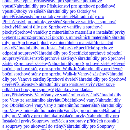
podlahové vpusti
Příslušenství pro sprchové podlahové
vpusti
Náhradní díly pro Příslušenství pro sprchové podlahové
vpusti
Odtoky ve stěně
Náhradní díly pro Odtoky ve
stěně
Příslušenství pro odtoky ve stěně
Náhradní díly pro
Příslušenství pro odtoky ve stěně
Sprchové vaničky a sprchové
plochy
Náhradní díly pro Sprchové vaničky a sprchové
plochy
Sprchové vaničky z minerálního materiálu a instalační prvky
Geberit Duofix
Sprchovací plochy z minerálních materiálů
Náhradní
díly pro Sprchovací plochy z minerálních materiálů
Instalační
prvky
Náhradní díly pro Instalační prvky
Specifické sprchové
odpadní soupravy
Náhradní díly pro Specifické sprchové odpadní
soupravy
Příslušenství
Sprchové zástěny
Náhradní díly pro Sprchové
zástěny
Sprchové zástěny
Náhradní díly pro Sprchové zástěny
Pevné
boční sprchové stěny pro sprchu Walk-In
Náhradní díly pro Pevné
boční sprchové stěny pro sprchu Walk-In
Vanové zástěny
Náhradní
díly pro Vanové zástěny
Sprchové dveře
Náhradní díly pro Sprchové
dveře
Příslušenství
Náhradní díly pro Příslušenství
Výklenkové
odkládací boxy pro sprchy
Výklenkové odkládací
boxy
Příslušenství
Vany
Vany ze sanitárního akrylátu
Náhradní díly
pro Vany ze sanitárního akrylátu
Obdélníkové vany
Náhradní díly
pro Obdélníkové vany
Vany z minerálního materiálu
Náhradní díly
pro Vany z minerálního materiálu
Vaničky pro miminka
Náhradní
díly pro Vaničky pro miminka
Instalační prvky
Náhradní díly pro
Instalační prvky
Soupravy nožiček a soupravy příčných nosníků
a soupravy pro ukotvení do stěny
Náhradní díly pro Soupravy