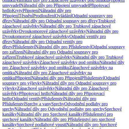
omítku
Náhradní díly pro Zápachové uzávěrky pod omítku
Připojení
umyvadel
Náhradní díly pro Připojení umyvadel
Připojovací
hrdlo
Kryty
Připojení
Náhradní díly pro
Připojení
Těsnění
Prodloužení
Ovládání
Odpadní soupravy pro
dřezy
Náhradní díly pro Odpadní soupravy pro dřezy
Trubkové
zápachové uzávěrky
Náhradní díly pro Trubkové zápachové
uzávěrky
Dvoukomorové zápachové uzávěrky
Náhradní díly pro
Dvoukomorové zápachové uzávěrky
Odpadní ventily pro
dřezy
Náhradní díly pro Odpadní ventily pro
dřezy
Příslušenství
Náhradní díly pro Příslušenství
Odpadní soupravy
pro zařízení
Náhradní díly pro Odpadní soupravy pro
zařízení
Trubkové zápachové uzávěrky
Náhradní díly pro Trubkové
zápachové uzávěrky
Zápachové uzávěrky pod omítku
Náhradní díly
pro Zápachové uzávěrky pod omítku
Zápachové uzávěrky na
omítku
Náhradní díly pro Zápachové uzávěrky na
omítku
Připojení
Náhradní díly pro Připojení
Příslušenství
Odpadní
soupravy pro výlevky
Náhradní díly pro Odpadní soupravy pro
výlevky
Zápachové uzávěrky
Náhradní díly pro Zápachové
uzávěrky
Připojovací hrdlo
Náhradní díly pro Připojovací
hrdlo
Odpadní ventily
Příslušenství
Náhradní díly pro
Příslušenství
Sprchy a vany
Sprchy
Odvodnění podlahy pro
sprchy
Náhradní díly pro Odvodnění podlahy pro sprchy
Sprchové
kanálky
Náhradní díly pro Sprchové kanálky
Příslušenství pro
sprchové kanálky
Náhradní díly pro Příslušenství pro sprchové
kanálky
Sprchové podlahové vpusti
Náhradní díly pro Sprchové