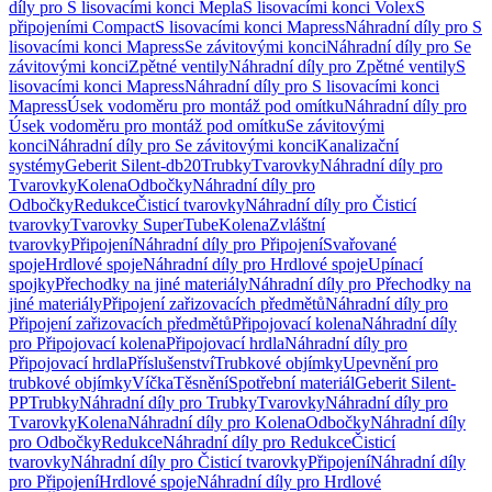
díly pro S lisovacími konci Mepla
S lisovacími konci Volex
S
připojeními Compact
S lisovacími konci Mapress
Náhradní díly pro S
lisovacími konci Mapress
Se závitovými konci
Náhradní díly pro Se
závitovými konci
Zpětné ventily
Náhradní díly pro Zpětné ventily
S
lisovacími konci Mapress
Náhradní díly pro S lisovacími konci
Mapress
Úsek vodoměru pro montáž pod omítku
Náhradní díly pro
Úsek vodoměru pro montáž pod omítku
Se závitovými
konci
Náhradní díly pro Se závitovými konci
Kanalizační
systémy
Geberit Silent-db20
Trubky
Tvarovky
Náhradní díly pro
Tvarovky
Kolena
Odbočky
Náhradní díly pro
Odbočky
Redukce
Čisticí tvarovky
Náhradní díly pro Čisticí
tvarovky
Tvarovky SuperTube
Kolena
Zvláštní
tvarovky
Připojení
Náhradní díly pro Připojení
Svařované
spoje
Hrdlové spoje
Náhradní díly pro Hrdlové spoje
Upínací
spojky
Přechodky na jiné materiály
Náhradní díly pro Přechodky na
jiné materiály
Připojení zařizovacích předmětů
Náhradní díly pro
Připojení zařizovacích předmětů
Připojovací kolena
Náhradní díly
pro Připojovací kolena
Připojovací hrdla
Náhradní díly pro
Připojovací hrdla
Příslušenství
Trubkové objímky
Upevnění pro
trubkové objímky
Víčka
Těsnění
Spotřební materiál
Geberit Silent-
PP
Trubky
Náhradní díly pro Trubky
Tvarovky
Náhradní díly pro
Tvarovky
Kolena
Náhradní díly pro Kolena
Odbočky
Náhradní díly
pro Odbočky
Redukce
Náhradní díly pro Redukce
Čisticí
tvarovky
Náhradní díly pro Čisticí tvarovky
Připojení
Náhradní díly
pro Připojení
Hrdlové spoje
Náhradní díly pro Hrdlové