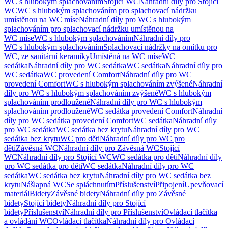
WC s hlubokým splachováním
Stojící WC
Náhradní díly pro Stojící
WC
WC s hlubokým splachováním pro splachovací nádržku
umístěnou na WC míse
Náhradní díly pro WC s hlubokým
splachováním pro splachovací nádržku umístěnou na
WC míse
WC s hlubokým splachováním
Náhradní díly pro
WC s hlubokým splachováním
Splachovací nádržky na omítku pro
WC, ze sanitární keramiky
Umístěná na WC míse
WC
sedátka
Náhradní díly pro WC sedátka
WC sedátka
Náhradní díly pro
WC sedátka
WC provedení Comfort
Náhradní díly pro WC
provedení Comfort
WC s hlubokým splachováním zvýšené
Náhradní
díly pro WC s hlubokým splachováním zvýšené
WC s hlubokým
splachováním prodloužené
Náhradní díly pro WC s hlubokým
splachováním prodloužené
WC sedátka provedení Comfort
Náhradní
díly pro WC sedátka provedení Comfort
WC sedátka
Náhradní díly
pro WC sedátka
WC sedátka bez krytu
Náhradní díly pro WC
sedátka bez krytu
WC pro děti
Náhradní díly pro WC pro
děti
Závěsná WC
Náhradní díly pro Závěsná WC
Stojící
WC
Náhradní díly pro Stojící WC
WC sedátka pro děti
Náhradní díly
pro WC sedátka pro děti
WC sedátka
Náhradní díly pro WC
sedátka
WC sedátka bez krytu
Náhradní díly pro WC sedátka bez
krytu
Nášlapná WC
Se spláchnutím
Příslušenství
Připojení
Upevňovací
materiál
Bidety
Závěsné bidety
Náhradní díly pro Závěsné
bidety
Stojící bidety
Náhradní díly pro Stojící
bidety
Příslušenství
Náhradní díly pro Příslušenství
Ovládací tlačítka
a ovládání WC
Ovládací tlačítka
Náhradní díly pro Ovládací