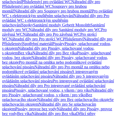
splachování
Příslušenství pro ovládání WC
Náhradní díly pro
Příslušenství pro ovládání WC
Soupravy pro hrubou
montáž
Náhradní díly pro Soupravy pro hrubou montáž
Pro ovládání
WC s elektronickým spuštěním splachování
Náhradní díly pro Pro
ovládání WC s elektronickým spuštěním
splachování
Spojky
Sanitární moduly Geberit Monolith
Sanitární
moduly pro WC
Náhradní díly pro Sanitární moduly pro WC
Pro
závěsná WC
Náhradní díly pro Pro závěsná WC
Pro stojící
WC
Náhradní díly pro Pro stojící WC
Příslušenství
Náhradní díly pro
Příslušenství
Spotřební materiál
Pisoáry
Pisoáry, splachované vodou,
s okrajem
Náhradní díly pro Pisoáry, splachované vodou,
s okrajem
Bez víka
Náhradní díly pro Bez víka
Pisoáry, splachované
vodou, bez okraje
Náhradní díly pro Pisoáry, splachované vodou,
bez okraje
Pro montáž na omítku nebo podomítkové ovládání
splachování pisoáru
Náhradní díly pro Pro montáž na omítku nebo
podomítkové ovládání splachování pisoáru
S integrovaným
ovládáním splachování pisoáru
Náhradní díly pro S integrovaným
ovládáním splachování pisoáru
Pro integrované ovládání splachování
pisoáru
Náhradní díly pro Pro integrované ovládání splachování
pisoáru
Pisoáry, splachované vodou, s víkem / pro víko
Náhradní díly
pro Pisoáry, splachované vodou, s víkem / pro víko
Bez
oplachovacího okraje
Náhradní díly pro Bez oplachovacího okraje
Se
splachovacím okrajem
Náhradní díly pro Se splachovacím
okrajem
Pisoáry, provoz bez vody
Náhradní díly pro Pisoáry, provoz
bez vody
Bez víka
Náhradní díly pro Bez víka
Dělicí stěny