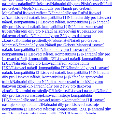
nástroje s nářadím
Příslušenství
Náhradní díly pro Příslušenství
Nářadí
pro Geberit Mepla
Náhradní díly pro Nářadí pro Geberit
Mepla
Ruční lisovací zařízení
Náhradní díly pro Ruční lisovací
zařízení
Lisovací nářadí, kompatibilita [1]
Náhradní díly pro Lisovací
nářadí, kompatibilita [1]
Lisovací nářadí, kompatibilita [2]
Náhradní
díly pro Lisovací nářadí, kompatibilita [2]
Nářadí na zpracování
trubek
Náhradní díly pro Nářadí na zpracování trubek
Zátky pro
tlakovou zkoušku
Náhradní díly pro Zátky pro tlakovou
zkoušku
Kontrolní prostředky
Příslušenství
Nářadí pro Geberit
Mapress
Náhradní díly pro Nářadí pro Geberit Mapress
Lisovací
nářadí, kompatibilita [1]
Náhradní díly pro Lisovací nářadí,
kompatibilita [1]
Lisovací nářadí, kompatibilita [2]
Náhradní díly pro
Lisovací nářadí, kompatibilita [2]
Lisovací nářadí, kompatibilita
[2XL]
Náhradní díly pro Lisovací nářadí, kompatibilita
[2XL]
Lisovací nářadí, kompatibilita [3]
Náhradní díly pro Lisovací
nářadí, kompatibilita [3]
Lisovací nářadí, kompatibilita [4]
Náhradní
díly pro Lisovací nářadí, kompatibilita [4]
Nářadí na zpracování
trubek
Náhradní díly pro Nářadí na zpracování trubek
Zátky pro
tlakovou zkoušku
Náhradní díly pro Zátky pro tlakovou
zkoušku
Kontrolní prostředky
Příslušenství
Lisovací nástroje
Náhradní
díly pro Lisovací nástroje
Lisovací nástroje kompatibilita
[1]
Náhradní díly pro Lisovací nástroje kompatibilita [1]
Lisovací
nástroje kompatibilita [2]
Náhradní díly pro Lisovací nástroje
kompatibilita [2]
Lisovací nástroje kompatibilita [2XL]
Náhradní díly
pro Lisovací nástroje kompatibilita [2XL]
Lisovací nástroje,