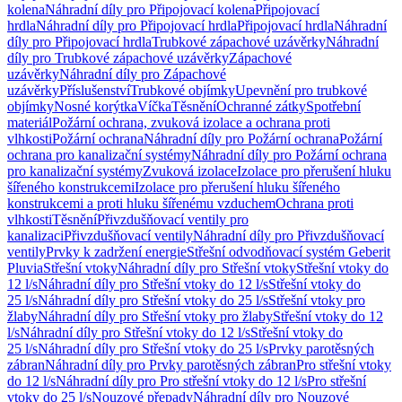
kolena
Náhradní díly pro Připojovací kolena
Připojovací
hrdla
Náhradní díly pro Připojovací hrdla
Připojovací hrdla
Náhradní
díly pro Připojovací hrdla
Trubkové zápachové uzávěrky
Náhradní
díly pro Trubkové zápachové uzávěrky
Zápachové
uzávěrky
Náhradní díly pro Zápachové
uzávěrky
Příslušenství
Trubkové objímky
Upevnění pro trubkové
objímky
Nosné korýtka
Víčka
Těsnění
Ochranné zátky
Spotřební
materiál
Požární ochrana, zvuková izolace a ochrana proti
vlhkosti
Požární ochrana
Náhradní díly pro Požární ochrana
Požární
ochrana pro kanalizační systémy
Náhradní díly pro Požární ochrana
pro kanalizační systémy
Zvuková izolace
Izolace pro přerušení hluku
šířeného konstrukcemi
Izolace pro přerušení hluku šířeného
konstrukcemi a proti hluku šířenému vzduchem
Ochrana proti
vlhkosti
Těsnění
Přivzdušňovací ventily pro
kanalizaci
Přivzdušňovací ventily
Náhradní díly pro Přivzdušňovací
ventily
Prvky k zadržení energie
Střešní odvodňovací systém Geberit
Pluvia
Střešní vtoky
Náhradní díly pro Střešní vtoky
Střešní vtoky do
12 l/s
Náhradní díly pro Střešní vtoky do 12 l/s
Střešní vtoky do
25 l/s
Náhradní díly pro Střešní vtoky do 25 l/s
Střešní vtoky pro
žlaby
Náhradní díly pro Střešní vtoky pro žlaby
Střešní vtoky do 12
l/s
Náhradní díly pro Střešní vtoky do 12 l/s
Střešní vtoky do
25 l/s
Náhradní díly pro Střešní vtoky do 25 l/s
Prvky parotěsných
zábran
Náhradní díly pro Prvky parotěsných zábran
Pro střešní vtoky
do 12 l/s
Náhradní díly pro Pro střešní vtoky do 12 l/s
Pro střešní
vtoky do 25 l/s
Nouzové přepady
Náhradní díly pro Nouzové