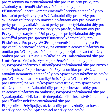
pro zásobníky na stěnu
Náhradní díly pro Instalační prvky pro
zásobníky na stěnu
Příslušenství
Náhradní díly pro
Příslušenství
Geberit Kombifix
Instalační prvky
Náhradní díly pro
Instalační prvky
Prvky pro WC
Náhradní díly pro Prvky pro
WC
Montážní prvky pro umyvadla
Náhradní díly pro Montážní
prvky pro umyvadla
Montážní prvky pro bidety
Náhradní díly pro
Montážní prvky pro bidety
Prvky pro pisoáry
Náhradní díly pro
Prvky pro pisoáry
Montážní prvky pro sprchy
Náhradní díly pro
Montážní prvky pro sprchy
Příslušenství
Náhradní díly pro
Příslušenství
Pro prvky WC
Pro upevnění
Náhradní díly pro Pro
upevnění
Splachovací nádržky na omítku
Splachovací nádržky na
omítku pro WC, z plastu
Náhradní díly pro Splachovací nádržky na
omítku pro WC, z plastu
Umístěné na WC míse
Náhradní díly pro
Umístěné na WC míse
Vysokopoložené
Náhradní díly pro
Vysokopoložené
Nízko a středněpoložené
Náhradní díly pro Nízko a
středněpoložené
Splachovací nádržky na omítku pro WC, ze
sanitární keramiky
Náhradní díly pro Splachovací nádržky na omítku
pro WC, ze sanitární keramiky
Umístěný na WC míse
Náhradní díly
pro Umístěný na WC míse
Splachovací trubky pro splachovací
nádržky na omítku
Náhradní díly pro Splachovací trubky pro
splachovací nádržky na omítku
Vysokopoložené
Náhradní díly pro
Vysokopoložené
Nízko a středněpoložené
Příslušenství
Náhradní díly
pro Příslušenství
Připojení
Náhradní díly pro
Připojení
Manžety
Spojky, růžice a díly proti vzdutí
Splachovací
nádržky pod omítku
Splachovací nádržky pod omítku