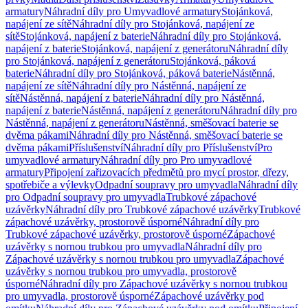
armatury
Náhradní díly pro Umyvadlové armatury
Stojánková,
napájení ze sítě
Náhradní díly pro Stojánková, napájení ze
sítě
Stojánková, napájení z baterie
Náhradní díly pro Stojánková,
napájení z baterie
Stojánková, napájení z generátoru
Náhradní díly
pro Stojánková, napájení z generátoru
Stojánková, páková
baterie
Náhradní díly pro Stojánková, páková baterie
Nástěnná,
napájení ze sítě
Náhradní díly pro Nástěnná, napájení ze
sítě
Nástěnná, napájení z baterie
Náhradní díly pro Nástěnná,
napájení z baterie
Nástěnná, napájení z generátoru
Náhradní díly pro
Nástěnná, napájení z generátoru
Nástěnná, směšovací baterie se
dvěma pákami
Náhradní díly pro Nástěnná, směšovací baterie se
dvěma pákami
Příslušenství
Náhradní díly pro Příslušenství
Pro
umyvadlové armatury
Náhradní díly pro Pro umyvadlové
armatury
Připojení zařizovacích předmětů pro mycí prostor, dřezy,
spotřebiče a výlevky
Odpadní soupravy pro umyvadla
Náhradní díly
pro Odpadní soupravy pro umyvadla
Trubkové zápachové
uzávěrky
Náhradní díly pro Trubkové zápachové uzávěrky
Trubkové
zápachové uzávěrky, prostorově úsporné
Náhradní díly pro
Trubkové zápachové uzávěrky, prostorově úsporné
Zápachové
uzávěrky s nornou trubkou pro umyvadla
Náhradní díly pro
Zápachové uzávěrky s nornou trubkou pro umyvadla
Zápachové
uzávěrky s nornou trubkou pro umyvadla, prostorově
úsporné
Náhradní díly pro Zápachové uzávěrky s nornou trubkou
pro umyvadla, prostorově úsporné
Zápachové uzávěrky pod