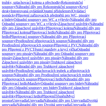
trubky, splachovací kolena a přechodky
Rekonstrukční
soupravy
Náhradní díly pro Rekonstrukční soupravy
Krycí
desky
Integrovaná ovládání
Ostatní příslušenství
Ovládací
pomůcky
Připojení zařizovacích předmětů pro WC, pisoáry
a bidety
Odpadní soupravy pro WC a výlevky
Náhradní díly pro
Odpadní soupravy pro WC a výlevky
Zápachové uzávěrky
Náhradní
díly pro Zápachové uzávěrky
Připojovací kolena
Náhradní díly pro
Připojovací kolena
Připojovací hrdlo
Náhradní díly pro Připojovací
hrdlo
Připojovací soupravy
Náhradní díly pro Připojovací
soupravy
Prodloužení připojovacích souprav
Náhradní díly pro
Prodloužení připojovacích souprav
Připojení z PVC
Náhradní díly
pro Připojení z PVC
Těsnicí manžety a krycí víčka
Odpadní
soupravy pro pisoáry
Náhradní díly pro Odpadní soupravy pro
pisoáry
Zápachové uzávěrky pro pisoáry
Náhradní díly pro
Zápachové uzávěrky pro pisoáry
Trubkové zápachové
uzávěrky
Náhradní díly pro Trubkové zápachové
uzávěrky
Prodloužení splachovacích trubek a připojovacích
souprav
Náhradní díly pro Prodloužení splachovacích trubek
a připojovacích souprav
Připojovací hrdlo
Náhradní díly pro
Připojovací hrdlo
Manžety
Odpadní soupravy pro bidety
Náhradní
díly pro Odpadní soupravy pro bidety
Trubkové zápachové
uzávěrky
Náhradní díly pro Trubkové zápachové
uzávěrky
Připojovací hrdlo
Připojení
Těsnění
Mycí
prostor
Umyvadla
Umyvadla
Náhradní díly pro Umyvadla
Dvojitá
umyvadla
Náhradní díly pro Dvojitá umyvadla
Umyvadla do