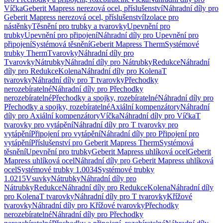
Víčka
Geberit Mapress nerezová ocel, příslušenství
Náhradní díly pro
Geberit Mapress nerezová ocel, příslušenství
Izolace pro
nástěnky
Těsnění pro trubky a tvarovky
Upevnění pro
trubky
Upevnění pro připojení
Náhradní díly pro Upevnění pro
připojení
Systémová těsnění
Geberit Mapress Therm
Systémové
trubky Therm
Tvarovky
Náhradní díly pro
Tvarovky
Nátrubky
Náhradní díly pro Nátrubky
Redukce
Náhradní
díly pro Redukce
Kolena
Náhradní díly pro Kolena
T
tvarovky
Náhradní díly pro T tvarovky
Přechodky
nerozebíratelné
Náhradní díly pro Přechodky
nerozebíratelné
Přechodky a spojky, rozebíratelné
Náhradní díly pro
Přechodky a spojky, rozebíratelné
Axiální kompenzátory
Náhradní
díly pro Axiální kompenzátory
Víčka
Náhradní díly pro Víčka
T
tvarovky pro vytápění
Náhradní díly pro T tvarovky pro
vytápění
Připojení pro vytápění
Náhradní díly pro Připojení pro
vytápění
Příslušenství pro Geberit Mapress Therm
Systémová
těsnění
Upevnění pro trubky
Geberit Mapress uhlíková ocel
Geberit
Mapress uhlíková ocel
Náhradní díly pro Geberit Mapress uhlíková
ocel
Systémové trubky 1.0034
Systémové trubky
1.0215
Vsuvky
Nátrubky
Náhradní díly pro
Nátrubky
Redukce
Náhradní díly pro Redukce
Kolena
Náhradní díly
pro Kolena
T tvarovky
Náhradní díly pro T tvarovky
Křížové
tvarovky
Náhradní díly pro Křížové tvarovky
Přechodky
nerozebíratelné
Náhradní díly pro Přechodky