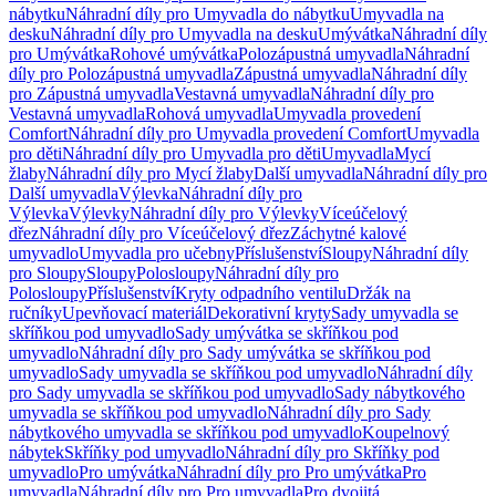
nábytku
Náhradní díly pro Umyvadla do nábytku
Umyvadla na
desku
Náhradní díly pro Umyvadla na desku
Umývátka
Náhradní díly
pro Umývátka
Rohové umývátka
Polozápustná umyvadla
Náhradní
díly pro Polozápustná umyvadla
Zápustná umyvadla
Náhradní díly
pro Zápustná umyvadla
Vestavná umyvadla
Náhradní díly pro
Vestavná umyvadla
Rohová umyvadla
Umyvadla provedení
Comfort
Náhradní díly pro Umyvadla provedení Comfort
Umyvadla
pro děti
Náhradní díly pro Umyvadla pro děti
Umyvadla
Mycí
žlaby
Náhradní díly pro Mycí žlaby
Další umyvadla
Náhradní díly pro
Další umyvadla
Výlevka
Náhradní díly pro
Výlevka
Výlevky
Náhradní díly pro Výlevky
Víceúčelový
dřez
Náhradní díly pro Víceúčelový dřez
Záchytné kalové
umyvadlo
Umyvadla pro učebny
Příslušenství
Sloupy
Náhradní díly
pro Sloupy
Sloupy
Polosloupy
Náhradní díly pro
Polosloupy
Příslušenství
Kryty odpadního ventilu
Držák na
ručníky
Upevňovací materiál
Dekorativní kryty
Sady umyvadla se
skříňkou pod umyvadlo
Sady umývátka se skříňkou pod
umyvadlo
Náhradní díly pro Sady umývátka se skříňkou pod
umyvadlo
Sady umyvadla se skříňkou pod umyvadlo
Náhradní díly
pro Sady umyvadla se skříňkou pod umyvadlo
Sady nábytkového
umyvadla se skříňkou pod umyvadlo
Náhradní díly pro Sady
nábytkového umyvadla se skříňkou pod umyvadlo
Koupelnový
nábytek
Skříňky pod umyvadlo
Náhradní díly pro Skříňky pod
umyvadlo
Pro umývátka
Náhradní díly pro Pro umývátka
Pro
umyvadla
Náhradní díly pro Pro umyvadla
Pro dvojitá