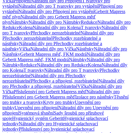
Víčka
Připojení
Náhradní díly pro Připojení
T tvarovky pro
vytápění
Náhradní díly pro T tvarovky pro vytápění
Připojení pro
vytápění
Náhradní díly pro Připojení pro vytápění
Geberit Mapress
měď plyn
Náhradní díly pro Geberit Mapress měď
plyn
Nátrubky
Náhradní díly pro Nátrubky
Redukce
Náhradní díly pro
Redukce
Kolena
Náhradní díly pro Kolena
T tvarovky
Náhradní díly
pro T tvarovky
Přechodky nerozebíratelné
Náhradní díly pro
Přechodky nerozebíratelné
Přechodky rozebíratelné a
nástěnky
Náhradní díly pro Přechodky rozebíratelné a
nástěnky
Víčka
Náhradní díly pro Víčka
Nástěnky
Náhradní díly pro
Nástěnky
Geberit Mapress měď, FKM modrá
Náhradní díly pro
Geberit Mapress měď, FKM modrá
Nátrubky
Náhradní díly pro
Nátrubky
Redukce
Náhradní díly pro Redukce
Kolena
Náhradní díly
pro Kolena
T tvarovky
Náhradní díly pro T tvarovky
Přechodky
nerozebíratelné
Náhradní díly pro Přechodky
nerozebíratelné
Přechodky a připojení, rozebíratelné
Náhradní díly
pro Přechodky a připojení, rozebíratelné
Víčka
Náhradní díly pro
Víčka
Příslušenství pro Geberit Mapress měď
Náhradní díly pro
Příslušenství pro Geberit Mapress měď
Izolace pro nástěnky
Těsnění
pro trubky a tvarovky
Kryty pro trubky
Upevnění pro
trubky
Upevnění pro připojení
Náhradní díly pro Upevnění pro
připojení
Systémová těsnění
Sady šroubů pro přírubové
spoje
Hygienický systém Geberit
Hygienické splachovací
jednotky
Náhradní díly pro Hygienické splachovací
jednotky
Příslušenství pro hygienické splachovací