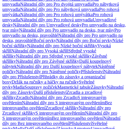
umyvadla
Náhradní díly pro Pro dvojitá umyvadla
Pro nábytková
umyvadla
Náhradní díly pro Pro nábytková umyvadla
Pro rohová
umývátka
Náhradní díly pro Pro rohová umývátka
Pro rohová
umyvadla
Náhradní díly pro Pro rohová umyvadla
Umyvadlové
desky
Náhradní díly pro Umyvadlové desky
Pro umyvadlo na desku,
tvar mísy
Náhradní díly pro Pro umyvadlo na desku, tvar mísy
Pro
umyvadlo na desku, pravoúhlé
Náhradní díly pro Pro umyvadlo na
desku, pravoúhlé
Boční prvky
Náhradní díly pro Boční prvky
Nízké
boční skříňky
Náhradní díly pro Nízké boční skříňky
Vysoká
skříň
Náhradní díly pro Vysoká skříň
Středně vysoké
skříňky
Náhradní díly pro Středně vysoké skříňky
Závěsné
skříňky
Náhradní díly pro Závěsné skříňky
Další koupelnový
nábytek
Náhradní díly pro Další koupelnový nábytek
Nástěnné
poličky
Náhradní díly pro Nástěnné poličky
Příslušenství
Náhradní
díly pro Příslušenství
Přihrádky do zásuvky a organizační
boxy
Držák na ručníky a háčky na ručníky
Světelné
prvky
Madla
Soupravy nožiček
Magnetické tabule
Zásuvky
Náhradní
díly pro Zásuvky
Další příslušenství
Zrcadla a zrcadlové
skříňky
Zrcadlo
Náhradní díly pro Zrcadlo
S integrovaným
osvětlením
Náhradní díly pro S integrovaným osvětlením
Bez
integrovaného osvětlení
Zrcadlové skříňky
Náhradní díly pro
Zrcadlové skříňky
S integrovaným osvětlením
Náhradní díly pro
S integrovaným osvětlením
Bez integrovaného osvětlení
Náhradní
díly pro Bez integrovaného osvětlení
Příslušenství
Světelné
prvky
Madla
Další příslušenství
Zásuvky
Armatury
Umyvadlové