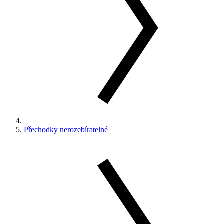
Přechodky nerozebíratelné