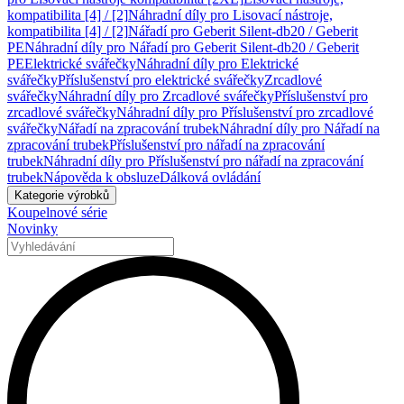
kompatibilita [4] / [2]
Náhradní díly pro Lisovací nástroje,
kompatibilita [4] / [2]
Nářadí pro Geberit Silent-db20 / Geberit
PE
Náhradní díly pro Nářadí pro Geberit Silent-db20 / Geberit
PE
Elektrické svářečky
Náhradní díly pro Elektrické
svářečky
Příslušenství pro elektrické svářečky
Zrcadlové
svářečky
Náhradní díly pro Zrcadlové svářečky
Příslušenství pro
zrcadlové svářečky
Náhradní díly pro Příslušenství pro zrcadlové
svářečky
Nářadí na zpracování trubek
Náhradní díly pro Nářadí na
zpracování trubek
Příslušenství pro nářadí na zpracování
trubek
Náhradní díly pro Příslušenství pro nářadí na zpracování
trubek
Nápověda k obsluze
Dálková ovládání
Kategorie výrobků
Koupelnové série
Novinky