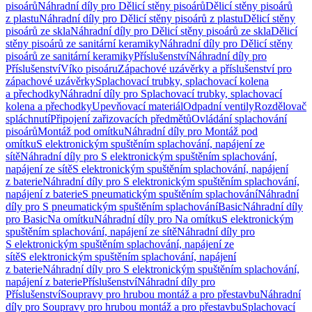
pisoárů
Náhradní díly pro Dělicí stěny pisoárů
Dělicí stěny pisoárů
z plastu
Náhradní díly pro Dělicí stěny pisoárů z plastu
Dělicí stěny
pisoárů ze skla
Náhradní díly pro Dělicí stěny pisoárů ze skla
Dělicí
stěny pisoárů ze sanitární keramiky
Náhradní díly pro Dělicí stěny
pisoárů ze sanitární keramiky
Příslušenství
Náhradní díly pro
Příslušenství
Víko pisoáru
Zápachové uzávěrky a příslušenství pro
zápachové uzávěrky
Splachovací trubky, splachovací kolena
a přechodky
Náhradní díly pro Splachovací trubky, splachovací
kolena a přechodky
Upevňovací materiál
Odpadní ventily
Rozdělovač
spláchnutí
Připojení zařizovacích předmětů
Ovládání splachování
pisoárů
Montáž pod omítku
Náhradní díly pro Montáž pod
omítku
S elektronickým spuštěním splachování, napájení ze
sítě
Náhradní díly pro S elektronickým spuštěním splachování,
napájení ze sítě
S elektronickým spuštěním splachování, napájení
z baterie
Náhradní díly pro S elektronickým spuštěním splachování,
napájení z baterie
S pneumatickým spuštěním splachování
Náhradní
díly pro S pneumatickým spuštěním splachování
Basic
Náhradní díly
pro Basic
Na omítku
Náhradní díly pro Na omítku
S elektronickým
spuštěním splachování, napájení ze sítě
Náhradní díly pro
S elektronickým spuštěním splachování, napájení ze
sítě
S elektronickým spuštěním splachování, napájení
z baterie
Náhradní díly pro S elektronickým spuštěním splachování,
napájení z baterie
Příslušenství
Náhradní díly pro
Příslušenství
Soupravy pro hrubou montáž a pro přestavbu
Náhradní
díly pro Soupravy pro hrubou montáž a pro přestavbu
Splachovací