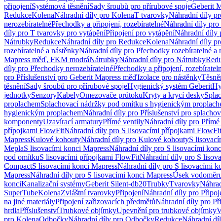
připojení
Systémová těsnění
Sady šroubů pro přírubové spoje
Geberit 
Redukce
Kolena
Náhradní díly pro Kolena
T tvarovky
Náhradní díly p
nerozebíratelné
Přechodky a připojení, rozebíratelné
Náhradní díly pro 
díly pro T tvarovky pro vytápění
Připojení pro vytápění
Náhradní díly 
Nátrubky
Redukce
Náhradní díly pro Redukce
Kolena
Náhradní díly p
rozebíratelné a nástěnky
Náhradní díly pro Přechodky rozebíratelné a 
Mapress měď, FKM modrá
Nátrubky
Náhradní díly pro Nátrubky
Red
díly pro Přechodky nerozebíratelné
Přechodky a připojení, rozebíratel
pro Příslušenství pro Geberit Mapress měď
Izolace pro nástěnky
Těsněn
těsnění
Sady šroubů pro přírubové spoje
Hygienický systém Geberit
Hy
jednotky
Senzory
Kabely
Omezovače průtoku
Kryty a krycí desky
Spla
proplachem
Splachovací nádržky pod omítku s hygienickým proplac
hygienickým proplachem
Náhradní díly pro Příslušenství pro splach
komponenty
Uzavírací armatury
Přímé ventily
Náhradní díly pro Přímé 
přípojkami FlowFit
Náhradní díly pro S lisovacími přípojkami FlowFi
Mapress
Kulové kohouty
Náhradní díly pro Kulové kohouty
S lisovac
Mepla
S lisovacími konci Mapress
Náhradní díly pro S lisovacími kon
pod omítku
S lisovacími přípojkami FlowFit
Náhradní díly pro S lisov
Compact
S lisovacími konci Mapress
Náhradní díly pro S lisovacími 
Mapress
Náhradní díly pro S lisovacími konci Mapress
Úsek vodoměru
konci
Kanalizační systémy
Geberit Silent-db20
Trubky
Tvarovky
Náhrad
SuperTube
Kolena
Zvláštní tvarovky
Připojení
Náhradní díly pro Připoj
na jiné materiály
Připojení zařizovacích předmětů
Náhradní díly pro Př
hrdla
Příslušenství
Trubkové objímky
Upevnění pro trubkové objímky
V
pro Kolena
Odbočky
Náhradní díly pro Odbočky
Redukce
Náhradní dí