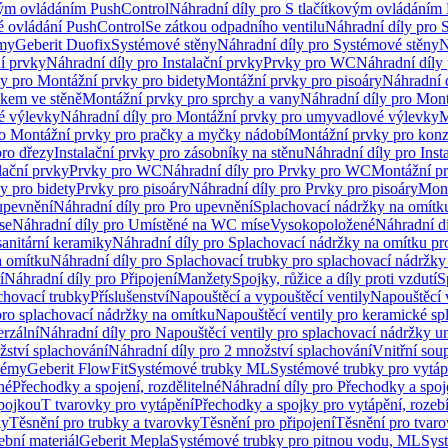
vým ovládáním PushControl
Náhradní díly pro S tlačítkovým ovládáním
vé ovládání PushControl
Se zátkou odpadního ventilu
Náhradní díly pro 
émy
Geberit Duofix
Systémové stěny
Náhradní díly pro Systémové stěny
N
ní prvky
Náhradní díly pro Instalační prvky
Prvky pro WC
Náhradní díly
ly pro Montážní prvky pro bidety
Montážní prvky pro pisoáry
Náhradní 
okem ve stěně
Montážní prvky pro sprchy a vany
Náhradní díly pro Mont
é výlevky
Náhradní díly pro Montážní prvky pro umyvadlové výlevky
M
ro Montážní prvky pro pračky a myčky nádobí
Montážní prvky pro konz
pro dřezy
Instalační prvky pro zásobníky na stěnu
Náhradní díly pro Inst
lační prvky
Prvky pro WC
Náhradní díly pro Prvky pro WC
Montážní p
y pro bidety
Prvky pro pisoáry
Náhradní díly pro Prvky pro pisoáry
Mont
upevnění
Náhradní díly pro Pro upevnění
Splachovací nádržky na omítk
se
Náhradní díly pro Umístěné na WC míse
Vysokopoložené
Náhradní d
anitární keramiky
Náhradní díly pro Splachovací nádržky na omítku pr
a omítku
Náhradní díly pro Splachovací trubky pro splachovací nádržky
í
Náhradní díly pro Připojení
Manžety
Spojky, růžice a díly proti vzdutí
S
chovací trubky
Příslušenství
Napouštěcí a vypouštěcí ventily
Napouštěcí 
pro splachovací nádržky na omítku
Napouštěcí ventily pro keramické sp
erzální
Náhradní díly pro Napouštěcí ventily pro splachovací nádržky un
žství splachování
Náhradní díly pro 2 množství splachování
Vnitřní sou
témy
Geberit FlowFit
Systémové trubky ML
Systémové trubky pro vytá
né
Přechodky a spojení, rozdělitelné
Náhradní díly pro Přechodky a spoje
ípojkou
T tvarovky pro vytápění
Přechodky a spojky pro vytápění, rozebí
ky
Těsnění pro trubky a tvarovky
Těsnění pro připojení
Těsnění pro tvar
ební materiál
Geberit Mepla
Systémové trubky pro pitnou vodu, ML
Sys