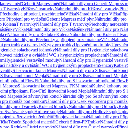
Mapress měď
Geberit Mapress měď
Náhradní díly pro Geberit Mapress 
ro T tvarovky
Křížové tvarovky
Náhradní díly pro Křížové tvarovky
Přec
Přechodky a připojení, rozebíratelné
Víčka
Náhradní díly pro Víčka
Přip
pro Připojení pro vytápění
Geberit Mapress měď plyn
Náhradní díly pro
ro Kolena
T tvarovky
Náhradní díly pro T tvarovky
Přechodky nerozebíra
nástěnky
Víčka
Náhradní díly pro Víčka
Nástěnky
Náhradní díly pro Nás
ukce
Náhradní díly pro Redukce
Kolena
Náhradní díly pro Kolena
T tvar
né
Náhradní díly pro Přechodky a připojení, rozebíratelné
Víčka
Náhradní
í pro trubky a tvarovky
Kryty pro trubky
Upevnění pro trubky
Upevnění
gienické splachovací jednotky
Náhradní díly pro Hygienické splachova
chovací nádržky a ovládání WC s hygienickým proplachem
Náhradní dí
hem
Hygienické vestavěné moduly
Náhradní díly pro Hygienické vestav
ovací nádržky a ovládání WC s hygienickým proplachem
Senzory
Kabely
ventily
S lisovacími konci Mapress
Náhradní díly pro S lisovacími konc
t
S lisovacími konci Mepla
Náhradní díly pro S lisovacími konci Mepla
S
ími přípojkami FlowFit
Náhradní díly pro S lisovacími přípojkami FlowF
ci Mapress
S lisovacími konci Mapress, FKM modrá
Kulové kohouty pr
acími přípojkami FlowFit
S lisovacími konci Mepla
Náhradní díly pro S 
konci Mapress
Se závitovými konci
Náhradní díly pro Se závitovými konc
 pro montáž pod omítku
Náhradní díly pro Úsek vodoměru pro montáž
ní díly pro Tvarovky
Kolena
Odbočky
Náhradní díly pro Odbočky
Redu
ení
Svařované spoje
Hrdlové spoje
Náhradní díly pro Hrdlové spoje
Upín
ipojení zařizovacích předmětů
Připojovací kolena
Náhradní díly pro Přip
íčka
Těsnění
Spotřební materiál
Geberit Silent-PP
Trubky
Náhradní díly 
ly pro Redukce
Čisticí tvarovky
Náhradní díly pro Čisticí tvarovky
Připoj