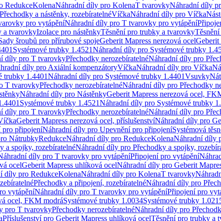
ro Redukce
Kolena
Náhradní díly pro Kolena
T tvarovky
Náhradní díly p
Přechodky a nástěnky, rozebíratelné
Víčka
Náhradní díly pro Víčka
Nást
varovky pro vytápění
Náhradní díly pro T tvarovky pro vytápění
Připoje
y a tvarovky
Izolace pro nástěnky
Těsnění pro trubky a tvarovky
Těsnění
Sady šroubů pro přírubové spoje
Geberit Mapress nerezová ocel
Geberit
4401
Systémové trubky 1.4521
Náhradní díly pro Systémové trubky 1.4
í díly pro T tvarovky
Přechodky nerozebíratelné
Náhradní díly pro Přec
hradní díly pro Axiální kompenzátory
Víčka
Náhradní díly pro Víčka
Ná
 trubky 1.4401
Náhradní díly pro Systémové trubky 1.4401
Vsuvky
Nát
ro T tvarovky
Přechodky nerozebíratelné
Náhradní díly pro Přechodky ne
stěnky
Náhradní díly pro Nástěnky
Geberit Mapress nerezová ocel, F
1.4401
Systémové trubky 1.4521
Náhradní díly pro Systémové trubky 1
í díly pro T tvarovky
Přechodky nerozebíratelné
Náhradní díly pro Přec
Víčka
Geberit Mapress nerezová ocel, příslušenství
Náhradní díly pro Ge
pro připojení
Náhradní díly pro Upevnění pro připojení
Systémová těsn
pro Nátrubky
Redukce
Náhradní díly pro Redukce
Kolena
Náhradní díly 
 a spojky, rozebíratelné
Náhradní díly pro Přechodky a spojky, rozebír
Náhradní díly pro T tvarovky pro vytápění
Připojení pro vytápění
Náhrad
vá ocel
Geberit Mapress uhlíková ocel
Náhradní díly pro Geberit Mapres
í díly pro Redukce
Kolena
Náhradní díly pro Kolena
T tvarovky
Náhradn
zebíratelné
Přechodky a připojení, rozebíratelné
Náhradní díly pro Přech
ro vytápění
Náhradní díly pro T tvarovky pro vytápění
Připojení pro vyt
ová ocel, FKM modrá
Systémové trubky 1.0034
Systémové trubky 1.021
y pro T tvarovky
Přechodky nerozebíratelné
Náhradní díly pro Přechodk
a
Příslušenství pro Geberit Mapress uhlíková ocel
Těsnění pro trubky a 