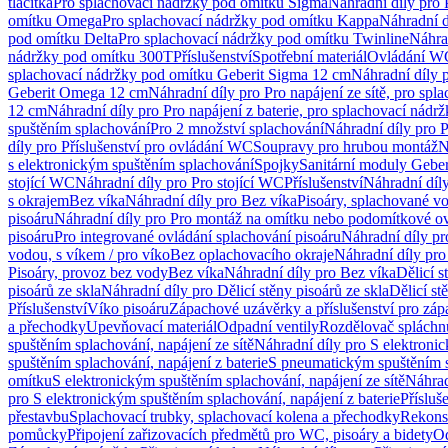
tlačítka
Pro splachovací nádržky pod omítku Sigma
Náhradní díly pro
omítku Omega
Pro splachovací nádržky pod omítku Kappa
Náhradní d
pod omítku Delta
Pro splachovací nádržky pod omítku Twinline
Náhra
nádržky pod omítku 300T
Příslušenství
Spotřební materiál
Ovládání WC
splachovací nádržky pod omítku Geberit Sigma 12 cm
Náhradní díly 
Geberit Omega 12 cm
Náhradní díly pro Pro napájení ze sítě, pro s
12 cm
Náhradní díly pro Pro napájení z baterie, pro splachovací nád
spuštěním splachování
Pro 2 množství splachování
Náhradní díly pro 
díly pro Příslušenství pro ovládání WC
Soupravy pro hrubou montáž
N
s elektronickým spuštěním splachování
Spojky
Sanitární moduly Geber
stojící WC
Náhradní díly pro Pro stojící WC
Příslušenství
Náhradní díly
s okrajem
Bez víka
Náhradní díly pro Bez víka
Pisoáry, splachované vo
pisoáru
Náhradní díly pro Pro montáž na omítku nebo podomítkové ov
pisoáru
Pro integrované ovládání splachování pisoáru
Náhradní díly pr
vodou, s víkem / pro víko
Bez oplachovacího okraje
Náhradní díly pro
Pisoáry, provoz bez vody
Bez víka
Náhradní díly pro Bez víka
Dělicí s
pisoárů ze skla
Náhradní díly pro Dělicí stěny pisoárů ze skla
Dělicí st
Příslušenství
Víko pisoáru
Zápachové uzávěrky a příslušenství pro zá
a přechodky
Upevňovací materiál
Odpadní ventily
Rozdělovač spláchn
spuštěním splachování, napájení ze sítě
Náhradní díly pro S elektronic
spuštěním splachování, napájení z baterie
S pneumatickým spuštěním 
omítku
S elektronickým spuštěním splachování, napájení ze sítě
Náhrad
pro S elektronickým spuštěním splachování, napájení z baterie
Přísluš
přestavbu
Splachovací trubky, splachovací kolena a přechodky
Rekons
pomůcky
Připojení zařizovacích předmětů pro WC, pisoáry a bidety
Od