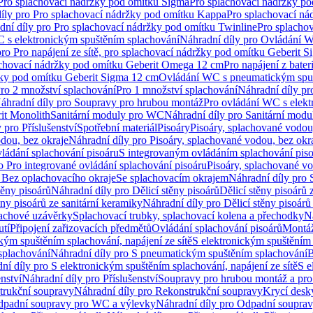
 Pro splachovací nádržky pod omítku Sigma
Pro splachovací nádržky p
íly pro Pro splachovací nádržky pod omítku Kappa
Pro splachovací ná
dní díly pro Pro splachovací nádržky pod omítku Twinline
Pro splacho
 s elektronickým spuštěním splachování
Náhradní díly pro Ovládání W
pro Pro napájení ze sítě, pro splachovací nádržky pod omítku Geberit 
plachovací nádržky pod omítku Geberit Omega 12 cm
Pro napájení z bate
ržky pod omítku Geberit Sigma 12 cm
Ovládání WC s pneumatickým spuš
Pro 2 množství splachování
Pro 1 množství splachování
Náhradní díly pr
áhradní díly pro Soupravy pro hrubou montáž
Pro ovládání WC s elekt
it Monolith
Sanitární moduly pro WC
Náhradní díly pro Sanitární mod
 pro Příslušenství
Spotřební materiál
Pisoáry
Pisoáry, splachované vodou
dou, bez okraje
Náhradní díly pro Pisoáry, splachované vodou, bez okr
ládání splachování pisoáru
S integrovaným ovládáním splachování pis
o Pro integrované ovládání splachování pisoáru
Pisoáry, splachované vo
 Bez oplachovacího okraje
Se splachovacím okrajem
Náhradní díly pro
těny pisoárů
Náhradní díly pro Dělicí stěny pisoárů
Dělicí stěny pisoárů 
ěny pisoárů ze sanitární keramiky
Náhradní díly pro Dělicí stěny pisoárů
pachové uzávěrky
Splachovací trubky, splachovací kolena a přechodky
N
utí
Připojení zařizovacích předmětů
Ovládání splachování pisoárů
Montáž
kým spuštěním splachování, napájení ze sítě
S elektronickým spuštěním 
splachování
Náhradní díly pro S pneumatickým spuštěním splachování
B
ní díly pro S elektronickým spuštěním splachování, napájení ze sítě
S e
enství
Náhradní díly pro Příslušenství
Soupravy pro hrubou montáž a pro
trukční soupravy
Náhradní díly pro Rekonstrukční soupravy
Krycí desk
padní soupravy pro WC a výlevky
Náhradní díly pro Odpadní soupra