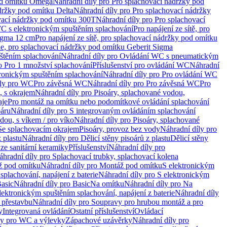
od omítku Omega
Náhradní díly pro Pro splachovací nádržky pod
držky pod omítku Delta
Náhradní díly pro Pro splachovací nádržky
vací nádržky pod omítku 300T
Náhradní díly pro Pro splachovací
C s elektronickým spuštěním splachování
Pro napájení ze sítě, pro
Sigma 12 cm
Pro napájení ze sítě, pro splachovací nádržky pod omítku
rie, pro splachovací nádržky pod omítku Geberit Sigma
těním splachování
Náhradní díly pro Ovládání WC s pneumatickým
o Pro 1 množství splachování
Příslušenství pro ovládání WC
Náhradní
ronickým spuštěním splachování
Náhradní díly pro Pro ovládání WC
uly pro WC
Pro závěsná WC
Náhradní díly pro Pro závěsná WC
Pro
, s okrajem
Náhradní díly pro Pisoáry, splachované vodou,
aje
Pro montáž na omítku nebo podomítkové ovládání splachování
oáru
Náhradní díly pro S integrovaným ovládáním splachování
dou, s víkem / pro víko
Náhradní díly pro Pisoáry, splachované
 Se splachovacím okrajem
Pisoáry, provoz bez vody
Náhradní díly pro
z plastu
Náhradní díly pro Dělicí stěny pisoárů z plastu
Dělicí stěny
 ze sanitární keramiky
Příslušenství
Náhradní díly pro
áhradní díly pro Splachovací trubky, splachovací kolena
 pod omítku
Náhradní díly pro Montáž pod omítku
S elektronickým
splachování, napájení z baterie
Náhradní díly pro S elektronickým
asic
Náhradní díly pro Basic
Na omítku
Náhradní díly pro Na
lektronickým spuštěním splachování, napájení z baterie
Náhradní díly
 přestavbu
Náhradní díly pro Soupravy pro hrubou montáž a pro
y
Integrovaná ovládání
Ostatní příslušenství
Ovládací
vy pro WC a výlevky
Zápachové uzávěrky
Náhradní díly pro