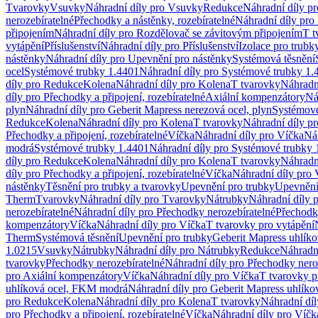
Tvarovky
Vsuvky
Náhradní díly pro Vsuvky
Redukce
Náhradní díly p
nerozebíratelné
Přechodky a nástěnky, rozebíratelné
Náhradní díly pro 
připojením
Náhradní díly pro Rozdělovač se závitovým připojením
T t
vytápění
Příslušenství
Náhradní díly pro Příslušenství
Izolace pro trubk
nástěnky
Náhradní díly pro Upevnění pro nástěnky
Systémová těsnění
ocel
Systémové trubky 1.4401
Náhradní díly pro Systémové trubky 1.
díly pro Redukce
Kolena
Náhradní díly pro Kolena
T tvarovky
Náhradn
díly pro Přechodky a připojení, rozebíratelné
Axiální kompenzátory
Ná
plyn
Náhradní díly pro Geberit Mapress nerezová ocel, plyn
Systémové
Redukce
Kolena
Náhradní díly pro Kolena
T tvarovky
Náhradní díly p
Přechodky a připojení, rozebíratelné
Víčka
Náhradní díly pro Víčka
Ná
modrá
Systémové trubky 1.4401
Náhradní díly pro Systémové trubky 
díly pro Redukce
Kolena
Náhradní díly pro Kolena
T tvarovky
Náhradn
díly pro Přechodky a připojení, rozebíratelné
Víčka
Náhradní díly pro 
nástěnky
Těsnění pro trubky a tvarovky
Upevnění pro trubky
Upevnění 
Therm
Tvarovky
Náhradní díly pro Tvarovky
Nátrubky
Náhradní díly 
nerozebíratelné
Náhradní díly pro Přechodky nerozebíratelné
Přechodky
kompenzátory
Víčka
Náhradní díly pro Víčka
T tvarovky pro vytápění
Therm
Systémová těsnění
Upevnění pro trubky
Geberit Mapress uhlíko
1.0215
Vsuvky
Nátrubky
Náhradní díly pro Nátrubky
Redukce
Náhradn
tvarovky
Přechodky nerozebíratelné
Náhradní díly pro Přechodky nero
pro Axiální kompenzátory
Víčka
Náhradní díly pro Víčka
T tvarovky p
uhlíková ocel, FKM modrá
Náhradní díly pro Geberit Mapress uhlík
pro Redukce
Kolena
Náhradní díly pro Kolena
T tvarovky
Náhradní díl
pro Přechodky a připojení, rozebíratelné
Víčka
Náhradní díly pro Víčk