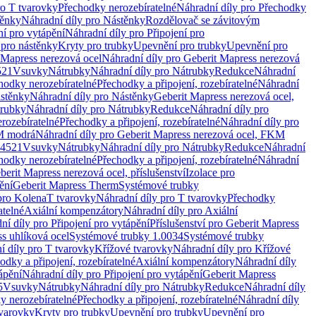
ro T tvarovky
Přechodky nerozebíratelné
Náhradní díly pro Přechodky
ěnky
Náhradní díly pro Nástěnky
Rozdělovač se závitovým
ní pro vytápění
Náhradní díly pro Připojení pro
 pro nástěnky
Kryty pro trubky
Upevnění pro trubky
Upevnění pro
 Mapress nerezová ocel
Náhradní díly pro Geberit Mapress nerezová
521
Vsuvky
Nátrubky
Náhradní díly pro Nátrubky
Redukce
Náhradní
hodky nerozebíratelné
Přechodky a připojení, rozebíratelné
Náhradní
stěnky
Náhradní díly pro Nástěnky
Geberit Mapress nerezová ocel,
rubky
Náhradní díly pro Nátrubky
Redukce
Náhradní díly pro
rozebíratelné
Přechodky a připojení, rozebíratelné
Náhradní díly pro
KM modrá
Náhradní díly pro Geberit Mapress nerezová ocel, FKM
.4521
Vsuvky
Nátrubky
Náhradní díly pro Nátrubky
Redukce
Náhradní
hodky nerozebíratelné
Přechodky a připojení, rozebíratelné
Náhradní
berit Mapress nerezová ocel, příslušenství
Izolace pro
ění
Geberit Mapress Therm
Systémové trubky
pro Kolena
T tvarovky
Náhradní díly pro T tvarovky
Přechodky
atelné
Axiální kompenzátory
Náhradní díly pro Axiální
ní díly pro Připojení pro vytápění
Příslušenství pro Geberit Mapress
s uhlíková ocel
Systémové trubky 1.0034
Systémové trubky
í díly pro T tvarovky
Křížové tvarovky
Náhradní díly pro Křížové
odky a připojení, rozebíratelné
Axiální kompenzátory
Náhradní díly
ápění
Náhradní díly pro Připojení pro vytápění
Geberit Mapress
5
Vsuvky
Nátrubky
Náhradní díly pro Nátrubky
Redukce
Náhradní díly
y nerozebíratelné
Přechodky a připojení, rozebíratelné
Náhradní díly
tvarovky
Kryty pro trubky
Upevnění pro trubky
Upevnění pro