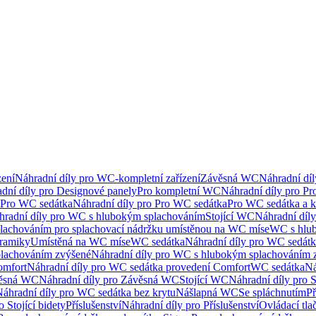
ení
Náhradní díly pro WC-kompletní zařízení
Závěsná WC
Náhradní dí
dní díly pro Designové panely
Pro kompletní WC
Náhradní díly pro P
Pro WC sedátka
Náhradní díly pro Pro WC sedátka
Pro WC sedátka a 
hradní díly pro WC s hlubokým splachováním
Stojící WC
Náhradní díly
lachováním pro splachovací nádržku umístěnou na WC míse
WC s hlu
eramiky
Umístěná na WC míse
WC sedátka
Náhradní díly pro WC sedát
lachováním zvýšené
Náhradní díly pro WC s hlubokým splachováním 
omfort
Náhradní díly pro WC sedátka provedení Comfort
WC sedátka
Ná
ěsná WC
Náhradní díly pro Závěsná WC
Stojící WC
Náhradní díly pro 
áhradní díly pro WC sedátka bez krytu
Nášlapná WC
Se spláchnutím
Př
 Stojící bidety
Příslušenství
Náhradní díly pro Příslušenství
Ovládací tla