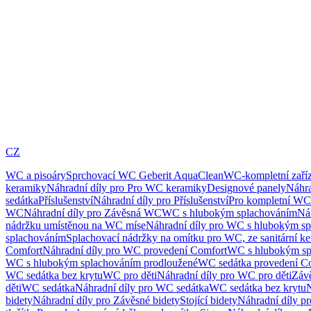
CZ
WC a pisoáry
Sprchovací WC Geberit AquaClean
WC-kompletní zaříz
keramiky
Náhradní díly pro Pro WC keramiky
Designové panely
Náhra
sedátka
Příslušenství
Náhradní díly pro Příslušenství
Pro kompletní WC
WC
Náhradní díly pro Závěsná WC
WC s hlubokým splachováním
Ná
nádržku umístěnou na WC míse
Náhradní díly pro WC s hlubokým sp
splachováním
Splachovací nádržky na omítku pro WC, ze sanitární k
Comfort
Náhradní díly pro WC provedení Comfort
WC s hlubokým sp
WC s hlubokým splachováním prodloužené
WC sedátka provedení C
WC sedátka bez krytu
WC pro děti
Náhradní díly pro WC pro děti
Záv
děti
WC sedátka
Náhradní díly pro WC sedátka
WC sedátka bez krytu
N
bidety
Náhradní díly pro Závěsné bidety
Stojící bidety
Náhradní díly pro