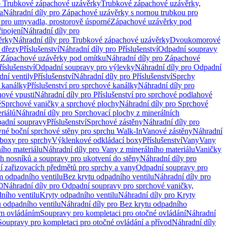
o Trubkové zápachové uzávěrky
Trubkové zápachové uzávěrky,
a
Náhradní díly pro Zápachové uzávěrky s nornou trubkou pro
 pro umyvadla, prostorově úsporné
Zápachové uzávěrky pod
řipojení
Náhradní díly pro
ěrky
Náhradní díly pro Trubkové zápachové uzávěrky
Dvoukomorové
 dřezy
Příslušenství
Náhradní díly pro Příslušenství
Odpadní soupravy
y
Zápachové uzávěrky pod omítku
Náhradní díly pro Zápachové
říslušenství
Odpadní soupravy pro výlevky
Náhradní díly pro Odpadní
ní ventily
Příslušenství
Náhradní díly pro Příslušenství
Sprchy
 kanálky
Příslušenství pro sprchové kanálky
Náhradní díly pro
hové vpusti
Náhradní díly pro Příslušenství pro sprchové podlahové
ě
Sprchové vaničky a sprchové plochy
Náhradní díly pro Sprchové
riálů
Náhradní díly pro Sprchovací plochy z minerálních
padní soupravy
Příslušenství
Sprchové zástěny
Náhradní díly pro
vné boční sprchové stěny pro sprchu Walk-In
Vanové zástěny
Náhradní
boxy pro sprchy
Výklenkové odkládací boxy
Příslušenství
Vany
Vany
ího materiálu
Náhradní díly pro Vany z minerálního materiálu
Vaničky
h nosníků a soupravy pro ukotvení do stěny
Náhradní díly pro
ní zařizovacích předmětů pro sprchy a vany
Odpadní soupravy pro
m odpadního ventilu
Bez krytu odpadního ventilu
Náhradní díly pro
0
Náhradní díly pro Odpadní soupravy pro sprchové vaničky,
ního ventilu
Kryty odpadního ventilu
Náhradní díly pro Kryty
 odpadního ventilu
Náhradní díly pro Bez krytu odpadního
ým ovládáním
Soupravy pro kompletaci pro otočné ovládání
Náhradní
Soupravy pro kompletaci pro otočné ovládání a přívod
Náhradní díly