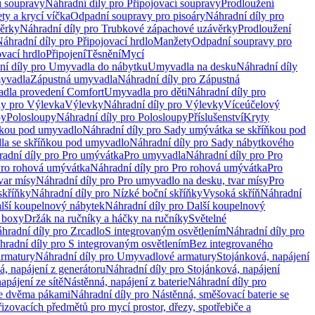
í soupravy
Náhradní díly pro Připojovací soupravy
Prodloužení
ty a krycí víčka
Odpadní soupravy pro pisoáry
Náhradní díly pro
ěrky
Náhradní díly pro Trubkové zápachové uzávěrky
Prodloužení
áhradní díly pro Připojovací hrdlo
Manžety
Odpadní soupravy pro
ovací hrdlo
Připojení
Těsnění
Mycí
ní díly pro Umyvadla do nábytku
Umyvadla na desku
Náhradní díly
myvadla
Zápustná umyvadla
Náhradní díly pro Zápustná
adla provedení Comfort
Umyvadla pro děti
Náhradní díly pro
ly pro Výlevka
Výlevky
Náhradní díly pro Výlevky
Víceúčelový
py
Polosloupy
Náhradní díly pro Polosloupy
Příslušenství
Kryty
ňkou pod umyvadlo
Náhradní díly pro Sady umývátka se skříňkou pod
a se skříňkou pod umyvadlo
Náhradní díly pro Sady nábytkového
adní díly pro Pro umývátka
Pro umyvadla
Náhradní díly pro Pro
ro rohová umývátka
Náhradní díly pro Pro rohová umývátka
Pro
var mísy
Náhradní díly pro Pro umyvadlo na desku, tvar mísy
Pro
skříňky
Náhradní díly pro Nízké boční skříňky
Vysoká skříň
Náhradní
lší koupelnový nábytek
Náhradní díly pro Další koupelnový
í boxy
Držák na ručníky a háčky na ručníky
Světelné
hradní díly pro Zrcadlo
S integrovaným osvětlením
Náhradní díly pro
hradní díly pro S integrovaným osvětlením
Bez integrovaného
rmatury
Náhradní díly pro Umyvadlové armatury
Stojánková, napájení
á, napájení z generátoru
Náhradní díly pro Stojánková, napájení
apájení ze sítě
Nástěnná, napájení z baterie
Náhradní díly pro
se dvěma pákami
Náhradní díly pro Nástěnná, směšovací baterie se
řizovacích předmětů pro mycí prostor, dřezy, spotřebiče a