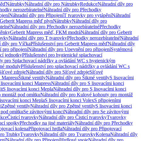
měď
Nátrubky
Náhradní díly pro Nátrubky
Redukce
Náhradní díly pro
hodky nerozebíratelné
Náhradní díly pro Přechodky
ojení
Náhradní díly pro Připojení
T tvarovky pro vytápění
Náhradní
 Geberit Mapress měď plyn
Nátrubky
Náhradní díly pro
telné
Náhradní díly pro Přechodky nerozebíratelné
Přechodky
těnky
Geberit Mapress měď, FKM modrá
Náhradní díly pro Geberit
ovky
Náhradní díly pro T tvarovky
Přechodky nerozebíratelné
Náhradní
 díly pro Víčka
Příslušenství pro Geberit Mapress měď
Náhradní díly
 pro připojení
Náhradní díly pro Upevnění pro připojení
Systémová
cí jednotky
Příslušenství pro hygienické splachovací
ly pro Splachovací nádržky a ovládání WC s hygienickým
ěné moduly
Příslušenství pro splachovací nádržky a ovládání WC s
Síťové zdroje
Náhradní díly pro Síťové zdroje
Síťové
i Mapress
Šikmé ventily
Náhradní díly pro Šikmé ventily
S lisovacími
 lisovacími konci Mapress
Náhradní díly pro S lisovacími konci
it
S lisovacími konci Mepla
Náhradní díly pro S lisovacími konci
o montáž pod omítku
Náhradní díly pro Kulové kohouty pro montáž
lisovacími konci Mepla
S lisovacími konci Volex
S připojeními
i
Zpětné ventily
Náhradní díly pro Zpětné ventily
S lisovacími konci
 pod omítku
Se závitovými konci
Náhradní díly pro Se závitovými
kce
Čisticí tvarovky
Náhradní díly pro Čisticí tvarovky
Tvarovky
ací spojky
Přechodky na jiné materiály
Náhradní díly pro Přechodky
ojovací kolena
Připojovací hrdla
Náhradní díly pro Připojovací
pro Trubky
Tvarovky
Náhradní díly pro Tvarovky
Kolena
Náhradní díly
ení
Náhradní díly pro Připojení
Hrdlové spoje
Náhradní díly pro