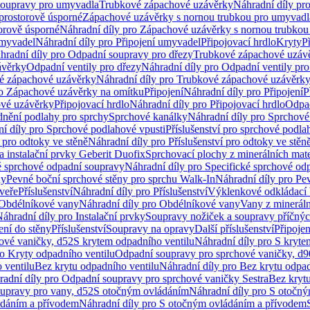
soupravy pro umyvadla
Trubkové zápachové uzávěrky
Náhradní díly pr
prostorově úsporné
Zápachové uzávěrky s nornou trubkou pro umyvadl
orově úsporné
Náhradní díly pro Zápachové uzávěrky s nornou trubkou
umyvadel
Náhradní díly pro Připojení umyvadel
Připojovací hrdlo
Kryty
P
hradní díly pro Odpadní soupravy pro dřezy
Trubkové zápachové uzáv
ávěrky
Odpadní ventily pro dřezy
Náhradní díly pro Odpadní ventily pro
é zápachové uzávěrky
Náhradní díly pro Trubkové zápachové uzávěrk
ro Zápachové uzávěrky na omítku
Připojení
Náhradní díly pro Připojení
P
ové uzávěrky
Připojovací hrdlo
Náhradní díly pro Připojovací hrdlo
Odpad
dnění podlahy pro sprchy
Sprchové kanálky
Náhradní díly pro Sprchové
í díly pro Sprchové podlahové vpusti
Příslušenství pro sprchové podla
í pro odtoky ve stěně
Náhradní díly pro Příslušenství pro odtoky ve stěn
a instalační prvky Geberit Duofix
Sprchovací plochy z minerálních mate
é sprchové odpadní soupravy
Náhradní díly pro Specifické sprchové od
ny
Pevné boční sprchové stěny pro sprchu Walk-In
Náhradní díly pro Pe
veře
Příslušenství
Náhradní díly pro Příslušenství
Výklenkové odkládací 
Obdélníkové vany
Náhradní díly pro Obdélníkové vany
Vany z mineráln
áhradní díly pro Instalační prvky
Soupravy nožiček a soupravy příčnýc
ení do stěny
Příslušenství
Soupravy na opravy
Další příslušenství
Připoje
ové vaničky, d52
S krytem odpadního ventilu
Náhradní díly pro S kryte
ro Kryty odpadního ventilu
Odpadní soupravy pro sprchové vaničky, d9
 ventilu
Bez krytu odpadního ventilu
Náhradní díly pro Bez krytu odpad
adní díly pro Odpadní soupravy pro sprchové vaničky Sestra
Bez krytu
upravy pro vany, d52
S otočným ovládáním
Náhradní díly pro S otočn
ádáním a přívodem
Náhradní díly pro S otočným ovládáním a přívodem