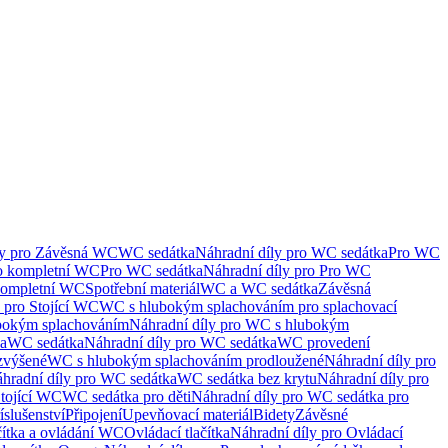
ly pro Závěsná WC
WC sedátka
Náhradní díly pro WC sedátka
Pro WC
ro kompletní WC
Pro WC sedátka
Náhradní díly pro Pro WC
kompletní WC
Spotřební materiál
WC a WC sedátka
Závěsná
 pro Stojící WC
WC s hlubokým splachováním pro splachovací
bokým splachováním
Náhradní díly pro WC s hlubokým
ka
WC sedátka
Náhradní díly pro WC sedátka
WC provedení
zvýšené
WC s hlubokým splachováním prodloužené
Náhradní díly pro
hradní díly pro WC sedátka
WC sedátka bez krytu
Náhradní díly pro
Stojící WC
WC sedátka pro děti
Náhradní díly pro WC sedátka pro
íslušenství
Připojení
Upevňovací materiál
Bidety
Závěsné
čítka a ovládání WC
Ovládací tlačítka
Náhradní díly pro Ovládací