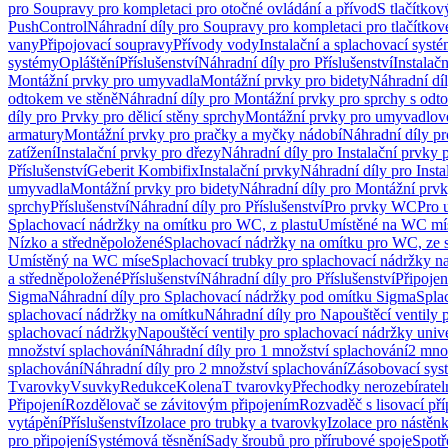
pro Soupravy pro kompletaci pro otočné ovládání a přívod
S tlačítko
PushControl
Náhradní díly pro Soupravy pro kompletaci pro tlačítko
vany
Připojovací soupravy
Přívody vody
Instalační a splachovací syst
systémy
Opláštění
Příslušenství
Náhradní díly pro Příslušenství
Instalač
Montážní prvky pro umyvadla
Montážní prvky pro bidety
Náhradní dí
odtokem ve stěně
Náhradní díly pro Montážní prvky pro sprchy s odt
díly pro Prvky pro dělicí stěny sprchy
Montážní prvky pro umyvadlov
armatury
Montážní prvky pro pračky a myčky nádobí
Náhradní díly p
zatížení
Instalační prvky pro dřezy
Náhradní díly pro Instalační prvky 
Příslušenství
Geberit Kombifix
Instalační prvky
Náhradní díly pro Insta
umyvadla
Montážní prvky pro bidety
Náhradní díly pro Montážní prvk
sprchy
Příslušenství
Náhradní díly pro Příslušenství
Pro prvky WC
Pro 
Splachovací nádržky na omítku pro WC, z plastu
Umístěné na WC mí
Nízko a středněpoložené
Splachovací nádržky na omítku pro WC, ze s
Umístěný na WC míse
Splachovací trubky pro splachovací nádržky n
a středněpoložené
Příslušenství
Náhradní díly pro Příslušenství
Připojen
Sigma
Náhradní díly pro Splachovací nádržky pod omítku Sigma
Spla
splachovací nádržky na omítku
Náhradní díly pro Napouštěcí ventily 
splachovací nádržky
Napouštěcí ventily pro splachovací nádržky univ
množství splachování
Náhradní díly pro 1 množství splachování
2 mno
splachování
Náhradní díly pro 2 množství splachování
Zásobovací sys
Tvarovky
Vsuvky
Redukce
Kolena
T tvarovky
Přechodky nerozebíratel
Připojení
Rozdělovač se závitovým připojením
Rozvaděč s lisovací př
vytápění
Příslušenství
Izolace pro trubky a tvarovky
Izolace pro nástěn
pro připojení
Systémová těsnění
Sady šroubů pro přírubové spoje
Spotř