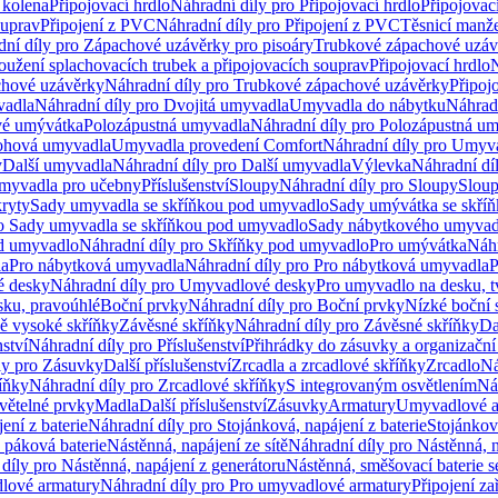
 kolena
Připojovací hrdlo
Náhradní díly pro Připojovací hrdlo
Připojovac
ouprav
Připojení z PVC
Náhradní díly pro Připojení z PVC
Těsnicí manže
ní díly pro Zápachové uzávěrky pro pisoáry
Trubkové zápachové uzáv
oužení splachovacích trubek a připojovacích souprav
Připojovací hrdlo
N
chové uzávěrky
Náhradní díly pro Trubkové zápachové uzávěrky
Připoj
vadla
Náhradní díly pro Dvojitá umyvadla
Umyvadla do nábytku
Náhrad
é umývátka
Polozápustná umyvadla
Náhradní díly pro Polozápustná u
hová umyvadla
Umyvadla provedení Comfort
Náhradní díly pro Umyv
y
Další umyvadla
Náhradní díly pro Další umyvadla
Výlevka
Náhradní dí
myvadla pro učebny
Příslušenství
Sloupy
Náhradní díly pro Sloupy
Slou
kryty
Sady umyvadla se skříňkou pod umyvadlo
Sady umývátka se skří
ro Sady umyvadla se skříňkou pod umyvadlo
Sady nábytkového umyvadl
d umyvadlo
Náhradní díly pro Skříňky pod umyvadlo
Pro umývátka
Náhr
la
Pro nábytková umyvadla
Náhradní díly pro Pro nábytková umyvadla
P
 desky
Náhradní díly pro Umyvadlové desky
Pro umyvadlo na desku, t
sku, pravoúhlé
Boční prvky
Náhradní díly pro Boční prvky
Nízké boční 
ně vysoké skříňky
Závěsné skříňky
Náhradní díly pro Závěsné skříňky
Da
nství
Náhradní díly pro Příslušenství
Přihrádky do zásuvky a organizačn
ly pro Zásuvky
Další příslušenství
Zrcadla a zrcadlové skříňky
Zrcadlo
Ná
íňky
Náhradní díly pro Zrcadlové skříňky
S integrovaným osvětlením
Ná
větelné prvky
Madla
Další příslušenství
Zásuvky
Armatury
Umyvadlové a
ení z baterie
Náhradní díly pro Stojánková, napájení z baterie
Stojánkov
 páková baterie
Nástěnná, napájení ze sítě
Náhradní díly pro Nástěnná, n
díly pro Nástěnná, napájení z generátoru
Nástěnná, směšovací baterie 
lové armatury
Náhradní díly pro Pro umyvadlové armatury
Připojení za