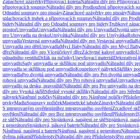
Zápachové uzávěrky
Připojovací kolena
Náhradní díly pro Připojovací
připojovacích souprav
Náhradní díly pro Prodloužení připojovacích s
Odpadní soupravy pro pisoáry
Zápachové uzávěrky pro pisoáry
Náhrad
splachovacích trubek a připojovacích souprav
Náhradní díly pro Prodl
bidety
Náhradní díly pro Odpadní soupravy pro bidety
Trubkové zápa
prostor
Umyvadla
Umyvadla
Náhradní díly pro Umyvadla
Dvojitá umy
pro Umyvadla na desku
Umývátka
Náhradní díly pro Umývátka
Rohov
umyvadla
Vestavná umyvadla
Náhradní díly pro Vestavná umyvadla
Ro
Umyvadla pro děti
Umyvadla
Mycí žlaby
Náhradní díly pro Mycí žlab
dřez
Náhradní díly pro Víceúčelový dřez
Záchytné kalové umyvadlo
U
odpadního ventilu
Držák na ručníky
Upevňovací materiál
Dekorativní 
umyvadlo
Sady umyvadla se skříňkou pod umyvadlo
Náhradní díly p
umyvadla se skříňkou pod umyvadlo
Koupelnový nábytek
Skříňky po
umyvadla
Pro dvojitá umyvadla
Náhradní díly pro Pro dvojitá umyvad
rohová umyvadla
Náhradní díly pro Pro rohová umyvadla
Umyvadlové
umyvadlo na desku, pravoúhlé
Náhradní díly pro Pro umyvadlo na de
díly pro Vysoká skříň
Středně vysoké skříňky
Náhradní díly pro Střed
nábytek
Nástěnné poličky
Náhradní díly pro Nástěnné poličky
Přísluše
prvky
Madla
Soupravy nožiček
Magnetické tabule
Zásuvky
Náhradní dí
S integrovaným osvětlením
Bez integrovaného osvětlení
Zrcadlové skř
osvětlení
Náhradní díly pro Bez integrovaného osvětlení
Příslušenství
S
ze sítě
Náhradní díly pro Stojánková, napájení ze sítě
Stojánková, napáj
z generátoru
Stojánková, páková baterie
Náhradní díly pro Stojánková,
Nástěnná, napájení z baterie
Nástěnná, napájení z generátoru
Náhradní 
dvěma pákami
Příslušenství
Náhradní díly pro Příslušenství
Pro umyvad