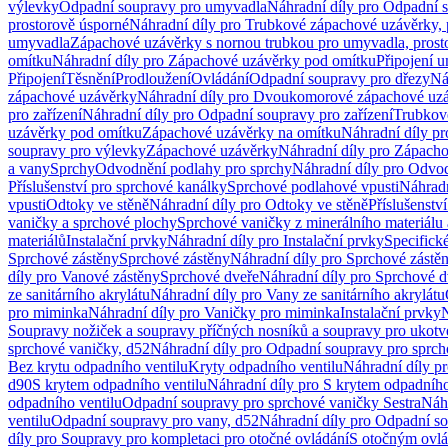
výlevky
Odpadní soupravy pro umyvadla
Náhradní díly pro Odpadní 
prostorově úsporné
Náhradní díly pro Trubkové zápachové uzávěrky, 
umyvadla
Zápachové uzávěrky s nornou trubkou pro umyvadla, prost
omítku
Náhradní díly pro Zápachové uzávěrky pod omítku
Připojení 
Připojení
Těsnění
Prodloužení
Ovládání
Odpadní soupravy pro dřezy
Ná
zápachové uzávěrky
Náhradní díly pro Dvoukomorové zápachové uz
pro zařízení
Náhradní díly pro Odpadní soupravy pro zařízení
Trubkov
uzávěrky pod omítku
Zápachové uzávěrky na omítku
Náhradní díly p
soupravy pro výlevky
Zápachové uzávěrky
Náhradní díly pro Zápach
a vany
Sprchy
Odvodnění podlahy pro sprchy
Náhradní díly pro Odvo
Příslušenství pro sprchové kanálky
Sprchové podlahové vpusti
Náhradn
vpusti
Odtoky ve stěně
Náhradní díly pro Odtoky ve stěně
Příslušenstv
vaničky a sprchové plochy
Sprchové vaničky z minerálního materiálu 
materiálů
Instalační prvky
Náhradní díly pro Instalační prvky
Specifick
Sprchové zástěny
Sprchové zástěny
Náhradní díly pro Sprchové zástě
díly pro Vanové zástěny
Sprchové dveře
Náhradní díly pro Sprchové d
ze sanitárního akrylátu
Náhradní díly pro Vany ze sanitárního akrylátu
pro miminka
Náhradní díly pro Vaničky pro miminka
Instalační prvky
N
Soupravy nožiček a soupravy příčných nosníků a soupravy pro ukotv
sprchové vaničky, d52
Náhradní díly pro Odpadní soupravy pro sprch
Bez krytu odpadního ventilu
Kryty odpadního ventilu
Náhradní díly p
d90
S krytem odpadního ventilu
Náhradní díly pro S krytem odpadního
odpadního ventilu
Odpadní soupravy pro sprchové vaničky Sestra
Náhr
ventilu
Odpadní soupravy pro vany, d52
Náhradní díly pro Odpadní so
díly pro Soupravy pro kompletaci pro otočné ovládání
S otočným ovl