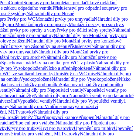
 PushControl
Soupravy pro kompletaci pro tlačítkové ovládání
Se zátkou odpadního ventilu
Příslušenství pro odpadní soupravy pro
osné systémy
Náhradní díly pro Nosné
 pro Prvky pro WC
Montážní prvky pro umyvadla
Náhradní díly pro
díly pro Montážní prvky pro pisoáry
Montážní prvky pro sprchy s
ážní prvky pro sprchy a vany
Prvky pro dělicí stěny sprchy
Náhradní
ontážní prvky pro armatury
Náhradní díly pro Montážní prvky pro
olové zatížení
Náhradní díly pro Montážní prvky pro konzolové
alační prvky pro zásobníky na stěnu
Příslušenství
Náhradní díly pro
rvky pro umyvadla
Náhradní díly pro Montážní prvky pro
ážní prvky pro sprchy
Náhradní díly pro Montážní prvky pro
u
Splachovací nádržky na omítku pro WC, z plastu
Náhradní díly pro
íly pro Vysokopoložené
Nízko a středněpoložené
Náhradní díly pro
o WC, ze sanitární keramiky
Umístěný na WC míse
Náhradní díly pro
 na omítku
Vysokopoložené
Náhradní díly pro Vysokopoložené
Nízko
plachovací nádržky pod omítku
Splachovací nádržky pod omítku
ventily
Náhradní díly pro Napouštěcí ventily
Napouštěcí ventily pro
lachovací nádržky
Náhradní díly pro Napouštěcí ventily pro keramické
iverzální
Vypouštěcí ventily
Náhradní díly pro Vypouštěcí ventily
1
pravy
Náhradní díly pro Vnitřní soupravy
2 množství
pění, ML
Tvarovky
Náhradní díly pro
ní, rozdělitelné
Víčka
Připojovací krabice
Připojení
Náhradní díly pro
ratelné
Připojení pro vytápění
Náhradní díly pro Připojení pro
ovky
Kryty pro trubky
Kryt pro tvarovky
Upevnění pro trubky
Upevnění
témové trubky pro vytápění, ML
Tvarovky
Náhradní díly pro