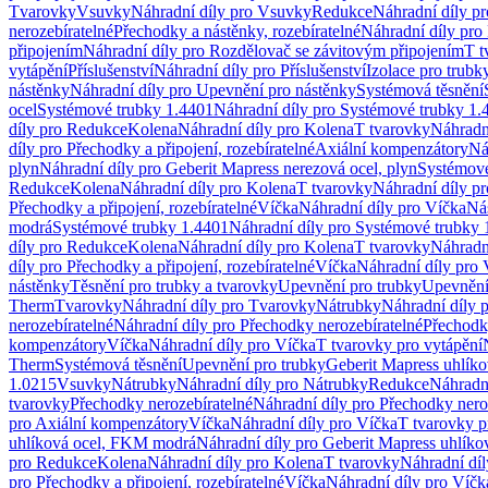
Tvarovky
Vsuvky
Náhradní díly pro Vsuvky
Redukce
Náhradní díly p
nerozebíratelné
Přechodky a nástěnky, rozebíratelné
Náhradní díly pro 
připojením
Náhradní díly pro Rozdělovač se závitovým připojením
T t
vytápění
Příslušenství
Náhradní díly pro Příslušenství
Izolace pro trubk
nástěnky
Náhradní díly pro Upevnění pro nástěnky
Systémová těsnění
ocel
Systémové trubky 1.4401
Náhradní díly pro Systémové trubky 1.
díly pro Redukce
Kolena
Náhradní díly pro Kolena
T tvarovky
Náhradn
díly pro Přechodky a připojení, rozebíratelné
Axiální kompenzátory
Ná
plyn
Náhradní díly pro Geberit Mapress nerezová ocel, plyn
Systémové
Redukce
Kolena
Náhradní díly pro Kolena
T tvarovky
Náhradní díly p
Přechodky a připojení, rozebíratelné
Víčka
Náhradní díly pro Víčka
Ná
modrá
Systémové trubky 1.4401
Náhradní díly pro Systémové trubky 
díly pro Redukce
Kolena
Náhradní díly pro Kolena
T tvarovky
Náhradn
díly pro Přechodky a připojení, rozebíratelné
Víčka
Náhradní díly pro 
nástěnky
Těsnění pro trubky a tvarovky
Upevnění pro trubky
Upevnění 
Therm
Tvarovky
Náhradní díly pro Tvarovky
Nátrubky
Náhradní díly 
nerozebíratelné
Náhradní díly pro Přechodky nerozebíratelné
Přechodky
kompenzátory
Víčka
Náhradní díly pro Víčka
T tvarovky pro vytápění
Therm
Systémová těsnění
Upevnění pro trubky
Geberit Mapress uhlíko
1.0215
Vsuvky
Nátrubky
Náhradní díly pro Nátrubky
Redukce
Náhradn
tvarovky
Přechodky nerozebíratelné
Náhradní díly pro Přechodky nero
pro Axiální kompenzátory
Víčka
Náhradní díly pro Víčka
T tvarovky p
uhlíková ocel, FKM modrá
Náhradní díly pro Geberit Mapress uhlík
pro Redukce
Kolena
Náhradní díly pro Kolena
T tvarovky
Náhradní díl
pro Přechodky a připojení, rozebíratelné
Víčka
Náhradní díly pro Víčk