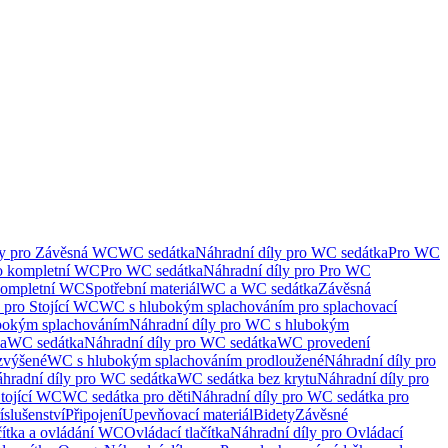
ly pro Závěsná WC
WC sedátka
Náhradní díly pro WC sedátka
Pro WC
ro kompletní WC
Pro WC sedátka
Náhradní díly pro Pro WC
kompletní WC
Spotřební materiál
WC a WC sedátka
Závěsná
 pro Stojící WC
WC s hlubokým splachováním pro splachovací
bokým splachováním
Náhradní díly pro WC s hlubokým
ka
WC sedátka
Náhradní díly pro WC sedátka
WC provedení
zvýšené
WC s hlubokým splachováním prodloužené
Náhradní díly pro
hradní díly pro WC sedátka
WC sedátka bez krytu
Náhradní díly pro
Stojící WC
WC sedátka pro děti
Náhradní díly pro WC sedátka pro
íslušenství
Připojení
Upevňovací materiál
Bidety
Závěsné
čítka a ovládání WC
Ovládací tlačítka
Náhradní díly pro Ovládací