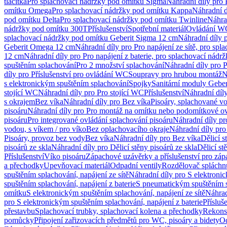
tlačítka
Pro splachovací nádržky pod omítku Sigma
Náhradní díly pro
omítku Omega
Pro splachovací nádržky pod omítku Kappa
Náhradní d
pod omítku Delta
Pro splachovací nádržky pod omítku Twinline
Náhra
nádržky pod omítku 300T
Příslušenství
Spotřební materiál
Ovládání WC
splachovací nádržky pod omítku Geberit Sigma 12 cm
Náhradní díly 
Geberit Omega 12 cm
Náhradní díly pro Pro napájení ze sítě, pro s
12 cm
Náhradní díly pro Pro napájení z baterie, pro splachovací nád
spuštěním splachování
Pro 2 množství splachování
Náhradní díly pro 
díly pro Příslušenství pro ovládání WC
Soupravy pro hrubou montáž
N
s elektronickým spuštěním splachování
Spojky
Sanitární moduly Geber
stojící WC
Náhradní díly pro Pro stojící WC
Příslušenství
Náhradní díly
s okrajem
Bez víka
Náhradní díly pro Bez víka
Pisoáry, splachované vo
pisoáru
Náhradní díly pro Pro montáž na omítku nebo podomítkové ov
pisoáru
Pro integrované ovládání splachování pisoáru
Náhradní díly pr
vodou, s víkem / pro víko
Bez oplachovacího okraje
Náhradní díly pro
Pisoáry, provoz bez vody
Bez víka
Náhradní díly pro Bez víka
Dělicí s
pisoárů ze skla
Náhradní díly pro Dělicí stěny pisoárů ze skla
Dělicí st
Příslušenství
Víko pisoáru
Zápachové uzávěrky a příslušenství pro zá
a přechodky
Upevňovací materiál
Odpadní ventily
Rozdělovač spláchn
spuštěním splachování, napájení ze sítě
Náhradní díly pro S elektronic
spuštěním splachování, napájení z baterie
S pneumatickým spuštěním 
omítku
S elektronickým spuštěním splachování, napájení ze sítě
Náhrad
pro S elektronickým spuštěním splachování, napájení z baterie
Přísluš
přestavbu
Splachovací trubky, splachovací kolena a přechodky
Rekons
pomůcky
Připojení zařizovacích předmětů pro WC, pisoáry a bidety
Od