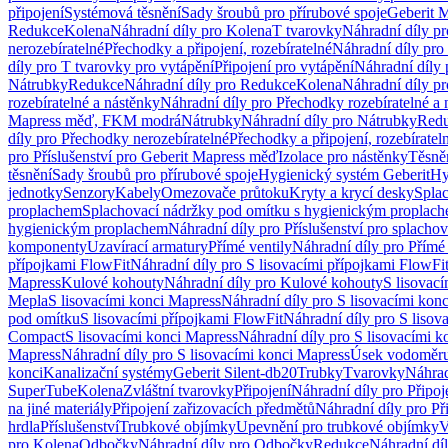
připojení
Systémová těsnění
Sady šroubů pro přírubové spoje
Geberit 
Redukce
Kolena
Náhradní díly pro Kolena
T tvarovky
Náhradní díly p
nerozebíratelné
Přechodky a připojení, rozebíratelné
Náhradní díly pro 
díly pro T tvarovky pro vytápění
Připojení pro vytápění
Náhradní díly 
Nátrubky
Redukce
Náhradní díly pro Redukce
Kolena
Náhradní díly p
rozebíratelné a nástěnky
Náhradní díly pro Přechodky rozebíratelné a 
Mapress měď, FKM modrá
Nátrubky
Náhradní díly pro Nátrubky
Red
díly pro Přechodky nerozebíratelné
Přechodky a připojení, rozebíratel
pro Příslušenství pro Geberit Mapress měď
Izolace pro nástěnky
Těsněn
těsnění
Sady šroubů pro přírubové spoje
Hygienický systém Geberit
Hy
jednotky
Senzory
Kabely
Omezovače průtoku
Kryty a krycí desky
Spla
proplachem
Splachovací nádržky pod omítku s hygienickým proplac
hygienickým proplachem
Náhradní díly pro Příslušenství pro splach
komponenty
Uzavírací armatury
Přímé ventily
Náhradní díly pro Přímé 
přípojkami FlowFit
Náhradní díly pro S lisovacími přípojkami FlowFi
Mapress
Kulové kohouty
Náhradní díly pro Kulové kohouty
S lisovac
Mepla
S lisovacími konci Mapress
Náhradní díly pro S lisovacími kon
pod omítku
S lisovacími přípojkami FlowFit
Náhradní díly pro S lisov
Compact
S lisovacími konci Mapress
Náhradní díly pro S lisovacími 
Mapress
Náhradní díly pro S lisovacími konci Mapress
Úsek vodoměru
konci
Kanalizační systémy
Geberit Silent-db20
Trubky
Tvarovky
Náhrad
SuperTube
Kolena
Zvláštní tvarovky
Připojení
Náhradní díly pro Připoj
na jiné materiály
Připojení zařizovacích předmětů
Náhradní díly pro Př
hrdla
Příslušenství
Trubkové objímky
Upevnění pro trubkové objímky
V
pro Kolena
Odbočky
Náhradní díly pro Odbočky
Redukce
Náhradní dí