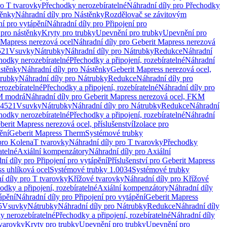
ro T tvarovky
Přechodky nerozebíratelné
Náhradní díly pro Přechodky
ěnky
Náhradní díly pro Nástěnky
Rozdělovač se závitovým
ní pro vytápění
Náhradní díly pro Připojení pro
 pro nástěnky
Kryty pro trubky
Upevnění pro trubky
Upevnění pro
 Mapress nerezová ocel
Náhradní díly pro Geberit Mapress nerezová
521
Vsuvky
Nátrubky
Náhradní díly pro Nátrubky
Redukce
Náhradní
hodky nerozebíratelné
Přechodky a připojení, rozebíratelné
Náhradní
stěnky
Náhradní díly pro Nástěnky
Geberit Mapress nerezová ocel,
rubky
Náhradní díly pro Nátrubky
Redukce
Náhradní díly pro
rozebíratelné
Přechodky a připojení, rozebíratelné
Náhradní díly pro
KM modrá
Náhradní díly pro Geberit Mapress nerezová ocel, FKM
.4521
Vsuvky
Nátrubky
Náhradní díly pro Nátrubky
Redukce
Náhradní
hodky nerozebíratelné
Přechodky a připojení, rozebíratelné
Náhradní
berit Mapress nerezová ocel, příslušenství
Izolace pro
ění
Geberit Mapress Therm
Systémové trubky
pro Kolena
T tvarovky
Náhradní díly pro T tvarovky
Přechodky
atelné
Axiální kompenzátory
Náhradní díly pro Axiální
ní díly pro Připojení pro vytápění
Příslušenství pro Geberit Mapress
s uhlíková ocel
Systémové trubky 1.0034
Systémové trubky
í díly pro T tvarovky
Křížové tvarovky
Náhradní díly pro Křížové
odky a připojení, rozebíratelné
Axiální kompenzátory
Náhradní díly
ápění
Náhradní díly pro Připojení pro vytápění
Geberit Mapress
5
Vsuvky
Nátrubky
Náhradní díly pro Nátrubky
Redukce
Náhradní díly
y nerozebíratelné
Přechodky a připojení, rozebíratelné
Náhradní díly
tvarovky
Kryty pro trubky
Upevnění pro trubky
Upevnění pro