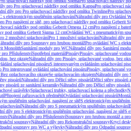
 Pro splachovací nádržky pod omítku Sigma
Pro splachovací nádržky p
íly pro Pro splachovací nádržky pod omítku Kappa
Pro splachovací ná
dní díly pro Pro splachovací nádržky pod omítku Twinline
Pro splacho
 s elektronickým spuštěním splachování
Náhradní díly pro Ovládání W
pro Pro napájení ze sítě, pro splachovací nádržky pod omítku Geberit 
plachovací nádržky pod omítku Geberit Omega 12 cm
Pro napájení z bate
ržky pod omítku Geberit Sigma 12 cm
Ovládání WC s pneumatickým spuš
Pro 2 množství splachování
Pro 1 množství splachování
Náhradní díly pr
áhradní díly pro Soupravy pro hrubou montáž
Pro ovládání WC s elekt
it Monolith
Sanitární moduly pro WC
Náhradní díly pro Sanitární mod
 pro Příslušenství
Spotřební materiál
Pisoáry
Pisoáry, splachované vodou
dou, bez okraje
Náhradní díly pro Pisoáry, splachované vodou, bez okr
ládání splachování pisoáru
S integrovaným ovládáním splachování pis
o Pro integrované ovládání splachování pisoáru
Pisoáry, splachované vo
 Bez oplachovacího okraje
Se splachovacím okrajem
Náhradní díly pro
těny pisoárů
Náhradní díly pro Dělicí stěny pisoárů
Dělicí stěny pisoárů 
ěny pisoárů ze sanitární keramiky
Náhradní díly pro Dělicí stěny pisoárů
pachové uzávěrky
Splachovací trubky, splachovací kolena a přechodky
N
utí
Připojení zařizovacích předmětů
Ovládání splachování pisoárů
Montáž
kým spuštěním splachování, napájení ze sítě
S elektronickým spuštěním 
splachování
Náhradní díly pro S pneumatickým spuštěním splachování
B
ní díly pro S elektronickým spuštěním splachování, napájení ze sítě
S e
enství
Náhradní díly pro Příslušenství
Soupravy pro hrubou montáž a pro
trukční soupravy
Náhradní díly pro Rekonstrukční soupravy
Krycí desk
padní soupravy pro WC a výlevky
Náhradní díly pro Odpadní soupra