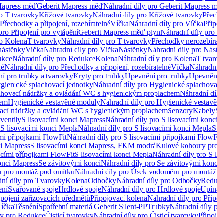
Mapress měď
Geberit Mapress měď
Náhradní díly pro Geberit Mapress 
ro T tvarovky
Křížové tvarovky
Náhradní díly pro Křížové tvarovky
Přec
Přechodky a připojení, rozebíratelné
Víčka
Náhradní díly pro Víčka
Přip
pro Připojení pro vytápění
Geberit Mapress měď plyn
Náhradní díly pro
ro Kolena
T tvarovky
Náhradní díly pro T tvarovky
Přechodky nerozebíra
nástěnky
Víčka
Náhradní díly pro Víčka
Nástěnky
Náhradní díly pro Nás
ukce
Náhradní díly pro Redukce
Kolena
Náhradní díly pro Kolena
T tvar
né
Náhradní díly pro Přechodky a připojení, rozebíratelné
Víčka
Náhradní
í pro trubky a tvarovky
Kryty pro trubky
Upevnění pro trubky
Upevnění
gienické splachovací jednotky
Náhradní díly pro Hygienické splachova
chovací nádržky a ovládání WC s hygienickým proplachem
Náhradní dí
hem
Hygienické vestavěné moduly
Náhradní díly pro Hygienické vestav
ovací nádržky a ovládání WC s hygienickým proplachem
Senzory
Kabely
ventily
S lisovacími konci Mapress
Náhradní díly pro S lisovacími konc
t
S lisovacími konci Mepla
Náhradní díly pro S lisovacími konci Mepla
S
ími přípojkami FlowFit
Náhradní díly pro S lisovacími přípojkami FlowF
ci Mapress
S lisovacími konci Mapress, FKM modrá
Kulové kohouty pr
acími přípojkami FlowFit
S lisovacími konci Mepla
Náhradní díly pro S 
konci Mapress
Se závitovými konci
Náhradní díly pro Se závitovými konc
 pro montáž pod omítku
Náhradní díly pro Úsek vodoměru pro montáž
ní díly pro Tvarovky
Kolena
Odbočky
Náhradní díly pro Odbočky
Redu
ení
Svařované spoje
Hrdlové spoje
Náhradní díly pro Hrdlové spoje
Upín
ipojení zařizovacích předmětů
Připojovací kolena
Náhradní díly pro Přip
íčka
Těsnění
Spotřební materiál
Geberit Silent-PP
Trubky
Náhradní díly 
ly pro Redukce
Čisticí tvarovky
Náhradní díly pro Čisticí tvarovky
Připoj