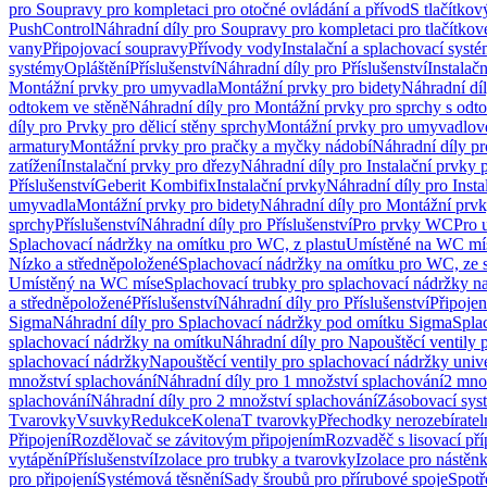
pro Soupravy pro kompletaci pro otočné ovládání a přívod
S tlačítko
PushControl
Náhradní díly pro Soupravy pro kompletaci pro tlačítko
vany
Připojovací soupravy
Přívody vody
Instalační a splachovací syst
systémy
Opláštění
Příslušenství
Náhradní díly pro Příslušenství
Instalač
Montážní prvky pro umyvadla
Montážní prvky pro bidety
Náhradní dí
odtokem ve stěně
Náhradní díly pro Montážní prvky pro sprchy s odt
díly pro Prvky pro dělicí stěny sprchy
Montážní prvky pro umyvadlov
armatury
Montážní prvky pro pračky a myčky nádobí
Náhradní díly p
zatížení
Instalační prvky pro dřezy
Náhradní díly pro Instalační prvky 
Příslušenství
Geberit Kombifix
Instalační prvky
Náhradní díly pro Insta
umyvadla
Montážní prvky pro bidety
Náhradní díly pro Montážní prvk
sprchy
Příslušenství
Náhradní díly pro Příslušenství
Pro prvky WC
Pro 
Splachovací nádržky na omítku pro WC, z plastu
Umístěné na WC mí
Nízko a středněpoložené
Splachovací nádržky na omítku pro WC, ze s
Umístěný na WC míse
Splachovací trubky pro splachovací nádržky n
a středněpoložené
Příslušenství
Náhradní díly pro Příslušenství
Připojen
Sigma
Náhradní díly pro Splachovací nádržky pod omítku Sigma
Spla
splachovací nádržky na omítku
Náhradní díly pro Napouštěcí ventily 
splachovací nádržky
Napouštěcí ventily pro splachovací nádržky univ
množství splachování
Náhradní díly pro 1 množství splachování
2 mno
splachování
Náhradní díly pro 2 množství splachování
Zásobovací sys
Tvarovky
Vsuvky
Redukce
Kolena
T tvarovky
Přechodky nerozebíratel
Připojení
Rozdělovač se závitovým připojením
Rozvaděč s lisovací př
vytápění
Příslušenství
Izolace pro trubky a tvarovky
Izolace pro nástěn
pro připojení
Systémová těsnění
Sady šroubů pro přírubové spoje
Spotř