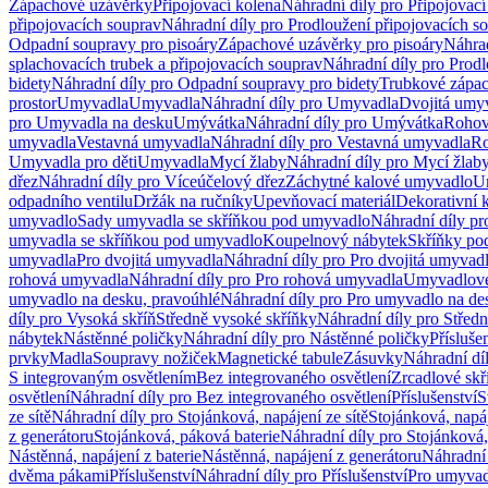
Zápachové uzávěrky
Připojovací kolena
Náhradní díly pro Připojovací
připojovacích souprav
Náhradní díly pro Prodloužení připojovacích s
Odpadní soupravy pro pisoáry
Zápachové uzávěrky pro pisoáry
Náhrad
splachovacích trubek a připojovacích souprav
Náhradní díly pro Prodl
bidety
Náhradní díly pro Odpadní soupravy pro bidety
Trubkové zápa
prostor
Umyvadla
Umyvadla
Náhradní díly pro Umyvadla
Dvojitá umy
pro Umyvadla na desku
Umývátka
Náhradní díly pro Umývátka
Rohov
umyvadla
Vestavná umyvadla
Náhradní díly pro Vestavná umyvadla
Ro
Umyvadla pro děti
Umyvadla
Mycí žlaby
Náhradní díly pro Mycí žlab
dřez
Náhradní díly pro Víceúčelový dřez
Záchytné kalové umyvadlo
U
odpadního ventilu
Držák na ručníky
Upevňovací materiál
Dekorativní 
umyvadlo
Sady umyvadla se skříňkou pod umyvadlo
Náhradní díly p
umyvadla se skříňkou pod umyvadlo
Koupelnový nábytek
Skříňky po
umyvadla
Pro dvojitá umyvadla
Náhradní díly pro Pro dvojitá umyvad
rohová umyvadla
Náhradní díly pro Pro rohová umyvadla
Umyvadlové
umyvadlo na desku, pravoúhlé
Náhradní díly pro Pro umyvadlo na de
díly pro Vysoká skříň
Středně vysoké skříňky
Náhradní díly pro Střed
nábytek
Nástěnné poličky
Náhradní díly pro Nástěnné poličky
Přísluše
prvky
Madla
Soupravy nožiček
Magnetické tabule
Zásuvky
Náhradní dí
S integrovaným osvětlením
Bez integrovaného osvětlení
Zrcadlové skř
osvětlení
Náhradní díly pro Bez integrovaného osvětlení
Příslušenství
S
ze sítě
Náhradní díly pro Stojánková, napájení ze sítě
Stojánková, napáj
z generátoru
Stojánková, páková baterie
Náhradní díly pro Stojánková,
Nástěnná, napájení z baterie
Nástěnná, napájení z generátoru
Náhradní 
dvěma pákami
Příslušenství
Náhradní díly pro Příslušenství
Pro umyvad