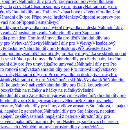
í soupravy
Náhradní díly pro Připojovací soupravy
Prodloužení
ty a krycí víčka
Odpadní soupravy pro pisoáry
Náhradní díly pro
ěrky
Náhradní díly pro Trubkové zápachové uzávěrky
Prodloužení
áhradní díly pro Připojovací hrdlo
Manžety
Odpadní soupravy pro
ovací hrdlo
Připojení
Těsnění
Mycí
ní díly pro Umyvadla do nábytku
Umyvadla na desku
Náhradní díly
myvadla
Zápustná umyvadla
Náhradní díly pro Zápustná
adla provedení Comfort
Umyvadla pro děti
Náhradní díly pro
ly pro Výlevka
Výlevky
Náhradní díly pro Výlevky
Víceúčelový
py
Polosloupy
Náhradní díly pro Polosloupy
Příslušenství
Kryty
ňkou pod umyvadlo
Náhradní díly pro Sady umývátka se skříňkou pod
a se skříňkou pod umyvadlo
Náhradní díly pro Sady nábytkového
adní díly pro Pro umývátka
Pro umyvadla
Náhradní díly pro Pro
ro rohová umývátka
Náhradní díly pro Pro rohová umývátka
Pro
var mísy
Náhradní díly pro Pro umyvadlo na desku, tvar mísy
Pro
skříňky
Náhradní díly pro Nízké boční skříňky
Vysoká skříň
Náhradní
lší koupelnový nábytek
Náhradní díly pro Další koupelnový
í boxy
Držák na ručníky a háčky na ručníky
Světelné
hradní díly pro Zrcadlo
S integrovaným osvětlením
Náhradní díly pro
hradní díly pro S integrovaným osvětlením
Bez integrovaného
rmatury
Náhradní díly pro Umyvadlové armatury
Stojánková, napájení
á, napájení z generátoru
Náhradní díly pro Stojánková, napájení
apájení ze sítě
Nástěnná, napájení z baterie
Náhradní díly pro
se dvěma pákami
Náhradní díly pro Nástěnná, směšovací baterie se
řizovacích předmětů pro mycí prostor, dřezy, spotřebiče a