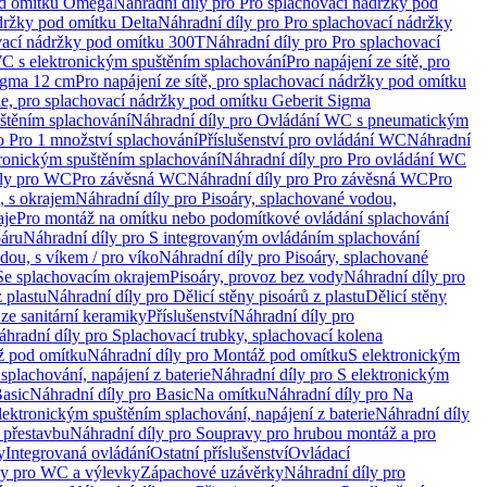
od omítku Omega
Náhradní díly pro Pro splachovací nádržky pod
držky pod omítku Delta
Náhradní díly pro Pro splachovací nádržky
vací nádržky pod omítku 300T
Náhradní díly pro Pro splachovací
C s elektronickým spuštěním splachování
Pro napájení ze sítě, pro
Sigma 12 cm
Pro napájení ze sítě, pro splachovací nádržky pod omítku
rie, pro splachovací nádržky pod omítku Geberit Sigma
těním splachování
Náhradní díly pro Ovládání WC s pneumatickým
o Pro 1 množství splachování
Příslušenství pro ovládání WC
Náhradní
ronickým spuštěním splachování
Náhradní díly pro Pro ovládání WC
uly pro WC
Pro závěsná WC
Náhradní díly pro Pro závěsná WC
Pro
, s okrajem
Náhradní díly pro Pisoáry, splachované vodou,
aje
Pro montáž na omítku nebo podomítkové ovládání splachování
oáru
Náhradní díly pro S integrovaným ovládáním splachování
dou, s víkem / pro víko
Náhradní díly pro Pisoáry, splachované
 Se splachovacím okrajem
Pisoáry, provoz bez vody
Náhradní díly pro
z plastu
Náhradní díly pro Dělicí stěny pisoárů z plastu
Dělicí stěny
 ze sanitární keramiky
Příslušenství
Náhradní díly pro
áhradní díly pro Splachovací trubky, splachovací kolena
 pod omítku
Náhradní díly pro Montáž pod omítku
S elektronickým
splachování, napájení z baterie
Náhradní díly pro S elektronickým
asic
Náhradní díly pro Basic
Na omítku
Náhradní díly pro Na
lektronickým spuštěním splachování, napájení z baterie
Náhradní díly
 přestavbu
Náhradní díly pro Soupravy pro hrubou montáž a pro
y
Integrovaná ovládání
Ostatní příslušenství
Ovládací
vy pro WC a výlevky
Zápachové uzávěrky
Náhradní díly pro