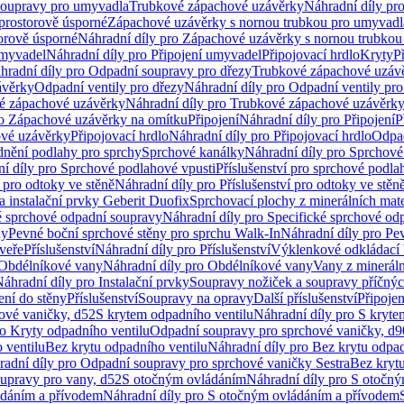
soupravy pro umyvadla
Trubkové zápachové uzávěrky
Náhradní díly pr
prostorově úsporné
Zápachové uzávěrky s nornou trubkou pro umyvadl
orově úsporné
Náhradní díly pro Zápachové uzávěrky s nornou trubkou
umyvadel
Náhradní díly pro Připojení umyvadel
Připojovací hrdlo
Kryty
P
hradní díly pro Odpadní soupravy pro dřezy
Trubkové zápachové uzáv
ávěrky
Odpadní ventily pro dřezy
Náhradní díly pro Odpadní ventily pro
é zápachové uzávěrky
Náhradní díly pro Trubkové zápachové uzávěrk
ro Zápachové uzávěrky na omítku
Připojení
Náhradní díly pro Připojení
P
ové uzávěrky
Připojovací hrdlo
Náhradní díly pro Připojovací hrdlo
Odpad
dnění podlahy pro sprchy
Sprchové kanálky
Náhradní díly pro Sprchové
í díly pro Sprchové podlahové vpusti
Příslušenství pro sprchové podla
í pro odtoky ve stěně
Náhradní díly pro Příslušenství pro odtoky ve stěn
a instalační prvky Geberit Duofix
Sprchovací plochy z minerálních mate
é sprchové odpadní soupravy
Náhradní díly pro Specifické sprchové od
ny
Pevné boční sprchové stěny pro sprchu Walk-In
Náhradní díly pro Pe
veře
Příslušenství
Náhradní díly pro Příslušenství
Výklenkové odkládací 
Obdélníkové vany
Náhradní díly pro Obdélníkové vany
Vany z mineráln
áhradní díly pro Instalační prvky
Soupravy nožiček a soupravy příčnýc
ení do stěny
Příslušenství
Soupravy na opravy
Další příslušenství
Připoje
ové vaničky, d52
S krytem odpadního ventilu
Náhradní díly pro S kryte
ro Kryty odpadního ventilu
Odpadní soupravy pro sprchové vaničky, d9
 ventilu
Bez krytu odpadního ventilu
Náhradní díly pro Bez krytu odpad
adní díly pro Odpadní soupravy pro sprchové vaničky Sestra
Bez krytu
upravy pro vany, d52
S otočným ovládáním
Náhradní díly pro S otočn
ádáním a přívodem
Náhradní díly pro S otočným ovládáním a přívodem