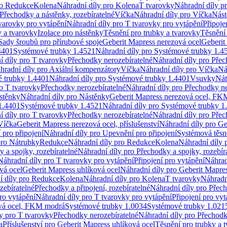
ro Redukce
Kolena
Náhradní díly pro Kolena
T tvarovky
Náhradní díly p
Přechodky a nástěnky, rozebíratelné
Víčka
Náhradní díly pro Víčka
Nást
varovky pro vytápění
Náhradní díly pro T tvarovky pro vytápění
Připoje
y a tvarovky
Izolace pro nástěnky
Těsnění pro trubky a tvarovky
Těsnění
Sady šroubů pro přírubové spoje
Geberit Mapress nerezová ocel
Geberit
4401
Systémové trubky 1.4521
Náhradní díly pro Systémové trubky 1.4
í díly pro T tvarovky
Přechodky nerozebíratelné
Náhradní díly pro Přec
hradní díly pro Axiální kompenzátory
Víčka
Náhradní díly pro Víčka
Ná
 trubky 1.4401
Náhradní díly pro Systémové trubky 1.4401
Vsuvky
Nát
ro T tvarovky
Přechodky nerozebíratelné
Náhradní díly pro Přechodky ne
stěnky
Náhradní díly pro Nástěnky
Geberit Mapress nerezová ocel, F
1.4401
Systémové trubky 1.4521
Náhradní díly pro Systémové trubky 1
í díly pro T tvarovky
Přechodky nerozebíratelné
Náhradní díly pro Přec
Víčka
Geberit Mapress nerezová ocel, příslušenství
Náhradní díly pro Ge
pro připojení
Náhradní díly pro Upevnění pro připojení
Systémová těsn
pro Nátrubky
Redukce
Náhradní díly pro Redukce
Kolena
Náhradní díly 
 a spojky, rozebíratelné
Náhradní díly pro Přechodky a spojky, rozebír
Náhradní díly pro T tvarovky pro vytápění
Připojení pro vytápění
Náhrad
vá ocel
Geberit Mapress uhlíková ocel
Náhradní díly pro Geberit Mapres
í díly pro Redukce
Kolena
Náhradní díly pro Kolena
T tvarovky
Náhradn
zebíratelné
Přechodky a připojení, rozebíratelné
Náhradní díly pro Přech
ro vytápění
Náhradní díly pro T tvarovky pro vytápění
Připojení pro vyt
ová ocel, FKM modrá
Systémové trubky 1.0034
Systémové trubky 1.021
y pro T tvarovky
Přechodky nerozebíratelné
Náhradní díly pro Přechodk
a
Příslušenství pro Geberit Mapress uhlíková ocel
Těsnění pro trubky a 