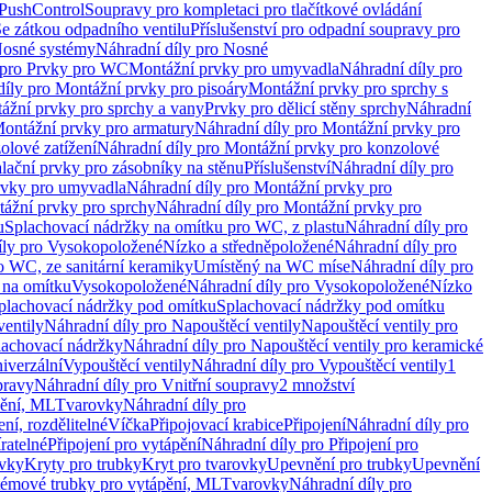
 PushControl
Soupravy pro kompletaci pro tlačítkové ovládání
Se zátkou odpadního ventilu
Příslušenství pro odpadní soupravy pro
osné systémy
Náhradní díly pro Nosné
 pro Prvky pro WC
Montážní prvky pro umyvadla
Náhradní díly pro
díly pro Montážní prvky pro pisoáry
Montážní prvky pro sprchy s
ážní prvky pro sprchy a vany
Prvky pro dělicí stěny sprchy
Náhradní
ontážní prvky pro armatury
Náhradní díly pro Montážní prvky pro
olové zatížení
Náhradní díly pro Montážní prvky pro konzolové
alační prvky pro zásobníky na stěnu
Příslušenství
Náhradní díly pro
rvky pro umyvadla
Náhradní díly pro Montážní prvky pro
ážní prvky pro sprchy
Náhradní díly pro Montážní prvky pro
u
Splachovací nádržky na omítku pro WC, z plastu
Náhradní díly pro
íly pro Vysokopoložené
Nízko a středněpoložené
Náhradní díly pro
o WC, ze sanitární keramiky
Umístěný na WC míse
Náhradní díly pro
 na omítku
Vysokopoložené
Náhradní díly pro Vysokopoložené
Nízko
plachovací nádržky pod omítku
Splachovací nádržky pod omítku
ventily
Náhradní díly pro Napouštěcí ventily
Napouštěcí ventily pro
lachovací nádržky
Náhradní díly pro Napouštěcí ventily pro keramické
iverzální
Vypouštěcí ventily
Náhradní díly pro Vypouštěcí ventily
1
pravy
Náhradní díly pro Vnitřní soupravy
2 množství
pění, ML
Tvarovky
Náhradní díly pro
ní, rozdělitelné
Víčka
Připojovací krabice
Připojení
Náhradní díly pro
ratelné
Připojení pro vytápění
Náhradní díly pro Připojení pro
ovky
Kryty pro trubky
Kryt pro tvarovky
Upevnění pro trubky
Upevnění
témové trubky pro vytápění, ML
Tvarovky
Náhradní díly pro