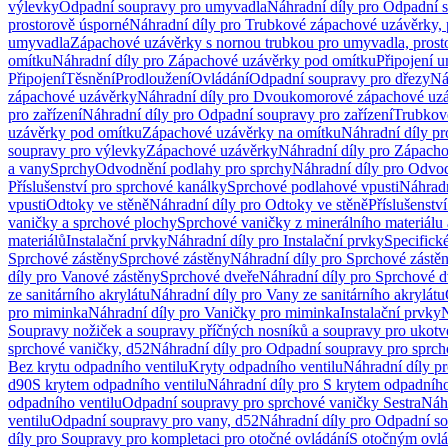
výlevky
Odpadní soupravy pro umyvadla
Náhradní díly pro Odpadní 
prostorově úsporné
Náhradní díly pro Trubkové zápachové uzávěrky, 
umyvadla
Zápachové uzávěrky s nornou trubkou pro umyvadla, prost
omítku
Náhradní díly pro Zápachové uzávěrky pod omítku
Připojení 
Připojení
Těsnění
Prodloužení
Ovládání
Odpadní soupravy pro dřezy
Ná
zápachové uzávěrky
Náhradní díly pro Dvoukomorové zápachové uz
pro zařízení
Náhradní díly pro Odpadní soupravy pro zařízení
Trubkov
uzávěrky pod omítku
Zápachové uzávěrky na omítku
Náhradní díly p
soupravy pro výlevky
Zápachové uzávěrky
Náhradní díly pro Zápach
a vany
Sprchy
Odvodnění podlahy pro sprchy
Náhradní díly pro Odvo
Příslušenství pro sprchové kanálky
Sprchové podlahové vpusti
Náhradn
vpusti
Odtoky ve stěně
Náhradní díly pro Odtoky ve stěně
Příslušenstv
vaničky a sprchové plochy
Sprchové vaničky z minerálního materiálu 
materiálů
Instalační prvky
Náhradní díly pro Instalační prvky
Specifick
Sprchové zástěny
Sprchové zástěny
Náhradní díly pro Sprchové zástě
díly pro Vanové zástěny
Sprchové dveře
Náhradní díly pro Sprchové d
ze sanitárního akrylátu
Náhradní díly pro Vany ze sanitárního akrylátu
pro miminka
Náhradní díly pro Vaničky pro miminka
Instalační prvky
N
Soupravy nožiček a soupravy příčných nosníků a soupravy pro ukotv
sprchové vaničky, d52
Náhradní díly pro Odpadní soupravy pro sprch
Bez krytu odpadního ventilu
Kryty odpadního ventilu
Náhradní díly p
d90
S krytem odpadního ventilu
Náhradní díly pro S krytem odpadního
odpadního ventilu
Odpadní soupravy pro sprchové vaničky Sestra
Náhr
ventilu
Odpadní soupravy pro vany, d52
Náhradní díly pro Odpadní so
díly pro Soupravy pro kompletaci pro otočné ovládání
S otočným ovl