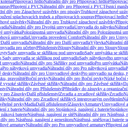
 kolena
Připojovací hrdlo
Náhradní díly pro Připojovací hrdlo
Připojovac
ouprav
Připojení z PVC
Náhradní díly pro Připojení z PVC
Těsnicí manže
ní díly pro Zápachové uzávěrky pro pisoáry
Trubkové zápachové uzáv
oužení splachovacích trubek a připojovacích souprav
Připojovací hrdlo
N
chové uzávěrky
Náhradní díly pro Trubkové zápachové uzávěrky
Připoj
vadla
Náhradní díly pro Dvojitá umyvadla
Umyvadla do nábytku
Náhrad
é umývátka
Polozápustná umyvadla
Náhradní díly pro Polozápustná u
hová umyvadla
Umyvadla provedení Comfort
Náhradní díly pro Umyv
y
Další umyvadla
Náhradní díly pro Další umyvadla
Výlevka
Náhradní dí
myvadla pro učebny
Příslušenství
Sloupy
Náhradní díly pro Sloupy
Slou
kryty
Sady umyvadla se skříňkou pod umyvadlo
Sady umývátka se skří
ro Sady umyvadla se skříňkou pod umyvadlo
Sady nábytkového umyvadl
d umyvadlo
Náhradní díly pro Skříňky pod umyvadlo
Pro umývátka
Náhr
la
Pro nábytková umyvadla
Náhradní díly pro Pro nábytková umyvadla
P
 desky
Náhradní díly pro Umyvadlové desky
Pro umyvadlo na desku, t
sku, pravoúhlé
Boční prvky
Náhradní díly pro Boční prvky
Nízké boční 
ně vysoké skříňky
Závěsné skříňky
Náhradní díly pro Závěsné skříňky
Da
nství
Náhradní díly pro Příslušenství
Přihrádky do zásuvky a organizačn
ly pro Zásuvky
Další příslušenství
Zrcadla a zrcadlové skříňky
Zrcadlo
Ná
íňky
Náhradní díly pro Zrcadlové skříňky
S integrovaným osvětlením
Ná
větelné prvky
Madla
Další příslušenství
Zásuvky
Armatury
Umyvadlové a
ení z baterie
Náhradní díly pro Stojánková, napájení z baterie
Stojánkov
 páková baterie
Nástěnná, napájení ze sítě
Náhradní díly pro Nástěnná, n
díly pro Nástěnná, napájení z generátoru
Nástěnná, směšovací baterie 
lové armatury
Náhradní díly pro Pro umyvadlové armatury
Připojení za