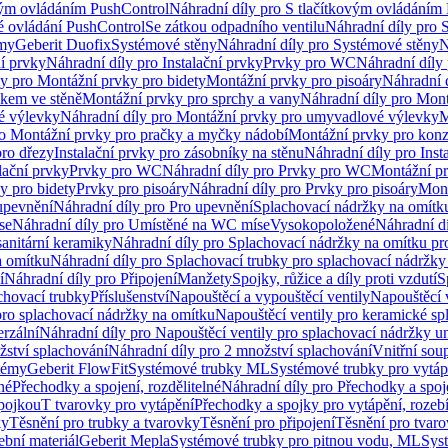
vým ovládáním PushControl
Náhradní díly pro S tlačítkovým ovládáním
vé ovládání PushControl
Se zátkou odpadního ventilu
Náhradní díly pro 
émy
Geberit Duofix
Systémové stěny
Náhradní díly pro Systémové stěny
N
ní prvky
Náhradní díly pro Instalační prvky
Prvky pro WC
Náhradní díly
ly pro Montážní prvky pro bidety
Montážní prvky pro pisoáry
Náhradní 
okem ve stěně
Montážní prvky pro sprchy a vany
Náhradní díly pro Mont
é výlevky
Náhradní díly pro Montážní prvky pro umyvadlové výlevky
M
ro Montážní prvky pro pračky a myčky nádobí
Montážní prvky pro konz
pro dřezy
Instalační prvky pro zásobníky na stěnu
Náhradní díly pro Inst
lační prvky
Prvky pro WC
Náhradní díly pro Prvky pro WC
Montážní p
y pro bidety
Prvky pro pisoáry
Náhradní díly pro Prvky pro pisoáry
Mont
upevnění
Náhradní díly pro Pro upevnění
Splachovací nádržky na omítk
se
Náhradní díly pro Umístěné na WC míse
Vysokopoložené
Náhradní d
anitární keramiky
Náhradní díly pro Splachovací nádržky na omítku pr
a omítku
Náhradní díly pro Splachovací trubky pro splachovací nádržky
í
Náhradní díly pro Připojení
Manžety
Spojky, růžice a díly proti vzdutí
S
chovací trubky
Příslušenství
Napouštěcí a vypouštěcí ventily
Napouštěcí 
pro splachovací nádržky na omítku
Napouštěcí ventily pro keramické sp
erzální
Náhradní díly pro Napouštěcí ventily pro splachovací nádržky un
žství splachování
Náhradní díly pro 2 množství splachování
Vnitřní sou
témy
Geberit FlowFit
Systémové trubky ML
Systémové trubky pro vytá
né
Přechodky a spojení, rozdělitelné
Náhradní díly pro Přechodky a spoje
ípojkou
T tvarovky pro vytápění
Přechodky a spojky pro vytápění, rozebí
ky
Těsnění pro trubky a tvarovky
Těsnění pro připojení
Těsnění pro tvar
ební materiál
Geberit Mepla
Systémové trubky pro pitnou vodu, ML
Sys