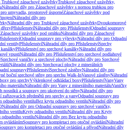
o Trubkové zápachové uzávěrky
Trubkové zápachové uzávěrky,
a
Náhradní díly pro Zápachové uzávěrky s nornou trubkou pro
 pro umyvadla, prostorově úsporné
Zápachové uzávěrky pod
řipojení
Náhradní díly pro
ěrky
Náhradní díly pro Trubkové zápachové uzávěrky
Dvoukomorové
 dřezy
Příslušenství
Náhradní díly pro Příslušenství
Odpadní soupravy
y
Zápachové uzávěrky pod omítku
Náhradní díly pro Zápachové
říslušenství
Odpadní soupravy pro výlevky
Náhradní díly pro Odpadní
ní ventily
Příslušenství
Náhradní díly pro Příslušenství
Sprchy
 kanálky
Příslušenství pro sprchové kanálky
Náhradní díly pro
hové vpusti
Náhradní díly pro Příslušenství pro sprchové podlahové
ě
Sprchové vaničky a sprchové plochy
Náhradní díly pro Sprchové
riálů
Náhradní díly pro Sprchovací plochy z minerálních
padní soupravy
Příslušenství
Sprchové zástěny
Náhradní díly pro
vné boční sprchové stěny pro sprchu Walk-In
Vanové zástěny
Náhradní
boxy pro sprchy
Výklenkové odkládací boxy
Příslušenství
Vany
Vany
ího materiálu
Náhradní díly pro Vany z minerálního materiálu
Vaničky
h nosníků a soupravy pro ukotvení do stěny
Náhradní díly pro
ní zařizovacích předmětů pro sprchy a vany
Odpadní soupravy pro
m odpadního ventilu
Bez krytu odpadního ventilu
Náhradní díly pro
0
Náhradní díly pro Odpadní soupravy pro sprchové vaničky,
ního ventilu
Kryty odpadního ventilu
Náhradní díly pro Kryty
 odpadního ventilu
Náhradní díly pro Bez krytu odpadního
ým ovládáním
Soupravy pro kompletaci pro otočné ovládání
Náhradní
Soupravy pro kompletaci pro otočné ovládání a přívod
Náhradní díly