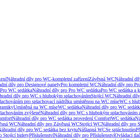
ení
Náhradní díly pro WC-kompletní zařízení
Závěsná WC
Náhradní dí
dní díly pro Designové panely
Pro kompletní WC
Náhradní díly pro P
Pro WC sedátka
Náhradní díly pro Pro WC sedátka
Pro WC sedátka a 
hradní díly pro WC s hlubokým splachováním
Stojící WC
Náhradní díly
lachováním pro splachovací nádržku umístěnou na WC míse
WC s hlu
eramiky
Umístěná na WC míse
WC sedátka
Náhradní díly pro WC sedát
lachováním zvýšené
Náhradní díly pro WC s hlubokým splachováním 
omfort
Náhradní díly pro WC sedátka provedení Comfort
WC sedátka
Ná
ěsná WC
Náhradní díly pro Závěsná WC
Stojící WC
Náhradní díly pro 
áhradní díly pro WC sedátka bez krytu
Nášlapná WC
Se spláchnutím
Př
 Stojící bidety
Příslušenství
Náhradní díly pro Příslušenství
Ovládací tla