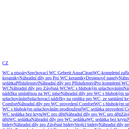
CZ
WC a pisoáry
Sprchovací WC Geberit AquaClean
WC-kompletní zaříz
keramiky
Náhradní díly pro Pro WC keramiky
Designové panely
Náhra
sedátka
Příslušenství
Náhradní díly pro Příslušenství
Pro kompletní WC
WC
Náhradní díly pro Závěsná WC
WC s hlubokým splachováním
Ná
nádržku umístěnou na WC míse
Náhradní díly pro WC s hlubokým sp
splachováním
Splachovací nádržky na omítku pro WC, ze sanitární k
Comfort
Náhradní díly pro WC provedení Comfort
WC s hlubokým sp
WC s hlubokým splachováním prodloužené
WC sedátka provedení C
WC sedátka bez krytu
WC pro děti
Náhradní díly pro WC pro děti
Záv
děti
WC sedátka
Náhradní díly pro WC sedátka
WC sedátka bez krytu
N
bidety
Náhradní díly pro Závěsné bidety
Stojící bidety
Náhradní díly pro