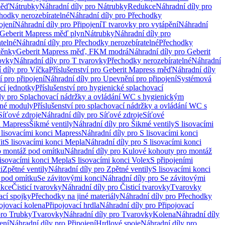
měď
Nátrubky
Náhradní díly pro Nátrubky
Redukce
Náhradní díly pro
hodky nerozebíratelné
Náhradní díly pro Přechodky
ojení
Náhradní díly pro Připojení
T tvarovky pro vytápění
Náhradní
 Geberit Mapress měď plyn
Nátrubky
Náhradní díly pro
telné
Náhradní díly pro Přechodky nerozebíratelné
Přechodky
těnky
Geberit Mapress měď, FKM modrá
Náhradní díly pro Geberit
ovky
Náhradní díly pro T tvarovky
Přechodky nerozebíratelné
Náhradní
 díly pro Víčka
Příslušenství pro Geberit Mapress měď
Náhradní díly
 pro připojení
Náhradní díly pro Upevnění pro připojení
Systémová
cí jednotky
Příslušenství pro hygienické splachovací
ly pro Splachovací nádržky a ovládání WC s hygienickým
ěné moduly
Příslušenství pro splachovací nádržky a ovládání WC s
Síťové zdroje
Náhradní díly pro Síťové zdroje
Síťové
i Mapress
Šikmé ventily
Náhradní díly pro Šikmé ventily
S lisovacími
 lisovacími konci Mapress
Náhradní díly pro S lisovacími konci
it
S lisovacími konci Mepla
Náhradní díly pro S lisovacími konci
o montáž pod omítku
Náhradní díly pro Kulové kohouty pro montáž
lisovacími konci Mepla
S lisovacími konci Volex
S připojeními
i
Zpětné ventily
Náhradní díly pro Zpětné ventily
S lisovacími konci
 pod omítku
Se závitovými konci
Náhradní díly pro Se závitovými
kce
Čisticí tvarovky
Náhradní díly pro Čisticí tvarovky
Tvarovky
ací spojky
Přechodky na jiné materiály
Náhradní díly pro Přechodky
ojovací kolena
Připojovací hrdla
Náhradní díly pro Připojovací
pro Trubky
Tvarovky
Náhradní díly pro Tvarovky
Kolena
Náhradní díly
ení
Náhradní díly pro Připojení
Hrdlové spoje
Náhradní díly pro