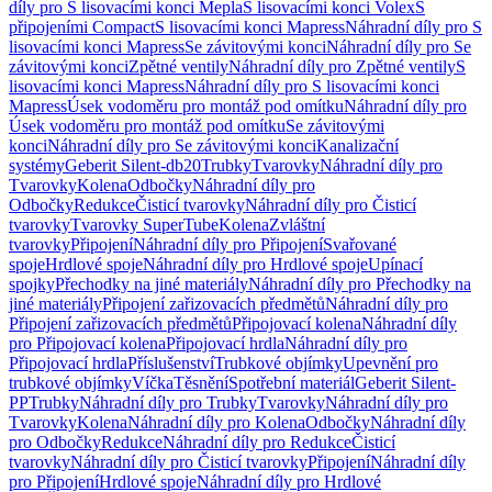
díly pro S lisovacími konci Mepla
S lisovacími konci Volex
S
připojeními Compact
S lisovacími konci Mapress
Náhradní díly pro S
lisovacími konci Mapress
Se závitovými konci
Náhradní díly pro Se
závitovými konci
Zpětné ventily
Náhradní díly pro Zpětné ventily
S
lisovacími konci Mapress
Náhradní díly pro S lisovacími konci
Mapress
Úsek vodoměru pro montáž pod omítku
Náhradní díly pro
Úsek vodoměru pro montáž pod omítku
Se závitovými
konci
Náhradní díly pro Se závitovými konci
Kanalizační
systémy
Geberit Silent-db20
Trubky
Tvarovky
Náhradní díly pro
Tvarovky
Kolena
Odbočky
Náhradní díly pro
Odbočky
Redukce
Čisticí tvarovky
Náhradní díly pro Čisticí
tvarovky
Tvarovky SuperTube
Kolena
Zvláštní
tvarovky
Připojení
Náhradní díly pro Připojení
Svařované
spoje
Hrdlové spoje
Náhradní díly pro Hrdlové spoje
Upínací
spojky
Přechodky na jiné materiály
Náhradní díly pro Přechodky na
jiné materiály
Připojení zařizovacích předmětů
Náhradní díly pro
Připojení zařizovacích předmětů
Připojovací kolena
Náhradní díly
pro Připojovací kolena
Připojovací hrdla
Náhradní díly pro
Připojovací hrdla
Příslušenství
Trubkové objímky
Upevnění pro
trubkové objímky
Víčka
Těsnění
Spotřební materiál
Geberit Silent-
PP
Trubky
Náhradní díly pro Trubky
Tvarovky
Náhradní díly pro
Tvarovky
Kolena
Náhradní díly pro Kolena
Odbočky
Náhradní díly
pro Odbočky
Redukce
Náhradní díly pro Redukce
Čisticí
tvarovky
Náhradní díly pro Čisticí tvarovky
Připojení
Náhradní díly
pro Připojení
Hrdlové spoje
Náhradní díly pro Hrdlové