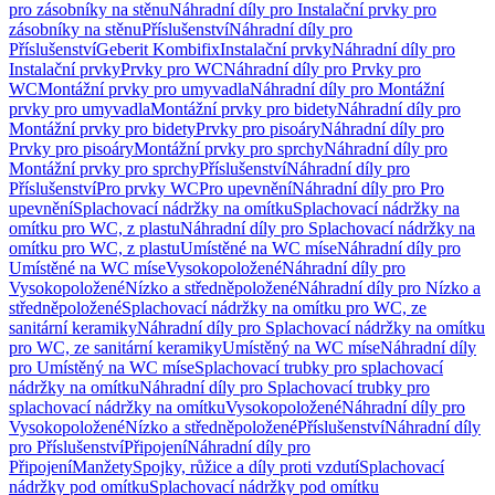
pro zásobníky na stěnu
Náhradní díly pro Instalační prvky pro
zásobníky na stěnu
Příslušenství
Náhradní díly pro
Příslušenství
Geberit Kombifix
Instalační prvky
Náhradní díly pro
Instalační prvky
Prvky pro WC
Náhradní díly pro Prvky pro
WC
Montážní prvky pro umyvadla
Náhradní díly pro Montážní
prvky pro umyvadla
Montážní prvky pro bidety
Náhradní díly pro
Montážní prvky pro bidety
Prvky pro pisoáry
Náhradní díly pro
Prvky pro pisoáry
Montážní prvky pro sprchy
Náhradní díly pro
Montážní prvky pro sprchy
Příslušenství
Náhradní díly pro
Příslušenství
Pro prvky WC
Pro upevnění
Náhradní díly pro Pro
upevnění
Splachovací nádržky na omítku
Splachovací nádržky na
omítku pro WC, z plastu
Náhradní díly pro Splachovací nádržky na
omítku pro WC, z plastu
Umístěné na WC míse
Náhradní díly pro
Umístěné na WC míse
Vysokopoložené
Náhradní díly pro
Vysokopoložené
Nízko a středněpoložené
Náhradní díly pro Nízko a
středněpoložené
Splachovací nádržky na omítku pro WC, ze
sanitární keramiky
Náhradní díly pro Splachovací nádržky na omítku
pro WC, ze sanitární keramiky
Umístěný na WC míse
Náhradní díly
pro Umístěný na WC míse
Splachovací trubky pro splachovací
nádržky na omítku
Náhradní díly pro Splachovací trubky pro
splachovací nádržky na omítku
Vysokopoložené
Náhradní díly pro
Vysokopoložené
Nízko a středněpoložené
Příslušenství
Náhradní díly
pro Příslušenství
Připojení
Náhradní díly pro
Připojení
Manžety
Spojky, růžice a díly proti vzdutí
Splachovací
nádržky pod omítku
Splachovací nádržky pod omítku