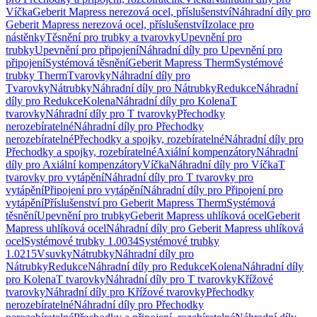
Víčka
Geberit Mapress nerezová ocel, příslušenství
Náhradní díly pro
Geberit Mapress nerezová ocel, příslušenství
Izolace pro
nástěnky
Těsnění pro trubky a tvarovky
Upevnění pro
trubky
Upevnění pro připojení
Náhradní díly pro Upevnění pro
připojení
Systémová těsnění
Geberit Mapress Therm
Systémové
trubky Therm
Tvarovky
Náhradní díly pro
Tvarovky
Nátrubky
Náhradní díly pro Nátrubky
Redukce
Náhradní
díly pro Redukce
Kolena
Náhradní díly pro Kolena
T
tvarovky
Náhradní díly pro T tvarovky
Přechodky
nerozebíratelné
Náhradní díly pro Přechodky
nerozebíratelné
Přechodky a spojky, rozebíratelné
Náhradní díly pro
Přechodky a spojky, rozebíratelné
Axiální kompenzátory
Náhradní
díly pro Axiální kompenzátory
Víčka
Náhradní díly pro Víčka
T
tvarovky pro vytápění
Náhradní díly pro T tvarovky pro
vytápění
Připojení pro vytápění
Náhradní díly pro Připojení pro
vytápění
Příslušenství pro Geberit Mapress Therm
Systémová
těsnění
Upevnění pro trubky
Geberit Mapress uhlíková ocel
Geberit
Mapress uhlíková ocel
Náhradní díly pro Geberit Mapress uhlíková
ocel
Systémové trubky 1.0034
Systémové trubky
1.0215
Vsuvky
Nátrubky
Náhradní díly pro
Nátrubky
Redukce
Náhradní díly pro Redukce
Kolena
Náhradní díly
pro Kolena
T tvarovky
Náhradní díly pro T tvarovky
Křížové
tvarovky
Náhradní díly pro Křížové tvarovky
Přechodky
nerozebíratelné
Náhradní díly pro Přechodky