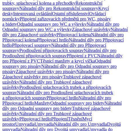
trubky, splachovací kolena a přechodky
Rekonstrukční
soupravy
Náhradní díly pro Rekonstrukční soupravy
Krycí
desky
Integrovaná ovládání
Ostatní příslušenství
Ovládací
pomůcky
Připojení zařizovacích předmětů pro WC, pisoáry
a bidety
Odpadní soupravy pro WC a výlevky
Náhradní díly pro
Odpadní soupravy pro WC a výlevky
Zápachové uzávěrky
Náhradní
díly pro Zápachové uzávěrky
Připojovací kolena
Náhradní díly pro
Připojovací kolena
Připojovací hrdlo
Náhradní díly pro Připojovací
hrdlo
Připojovací soupravy
Náhradní díly pro Připojovací
soupravy
Prodloužení připojovacích souprav
Náhradní díly pro
Prodloužení připojovacích souprav
Připojení z PVC
Náhradní díly
pro Připojení z PVC
Těsnicí manžety a krycí víčka
Odpadní
soupravy pro pisoáry
Náhradní díly pro Odpadní soupravy pro
pisoáry
Zápachové uzávěrky pro pisoáry
Náhradní díly pro
Zápachové uzávěrky pro pisoáry
Trubkové zápachové
uzávěrky
Náhradní díly pro Trubkové zápachové
uzávěrky
Prodloužení splachovacích trubek a připojovacích
souprav
Náhradní díly pro Prodloužení splachovacích trubek
a připojovacích souprav
Připojovací hrdlo
Náhradní díly pro
Připojovací hrdlo
Manžety
Odpadní soupravy pro bidety
Náhradní
díly pro Odpadní soupravy pro bidety
Trubkové zápachové
uzávěrky
Náhradní díly pro Trubkové zápachové
uzávěrky
Připojovací hrdlo
Připojení
Těsnění
Mycí
prostor
Umyvadla
Umyvadla
Náhradní díly pro Umyvadla
Dvojitá
umyvadla
Náhradní díly pro Dvojitá umyvadla
Umyvadla do