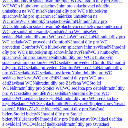
WC s hlubokým splachováním
Stojící WC
Náhradní díly pro Stojící
WC
WC s hlubokým splachováním pro splachovací nádržku
umístěnou na WC míse
Náhradní díly pro WC s hlubokým
splachováním pro splachovací nádržku umístěnou na
WC míse
WC s hlubokým splachováním
Náhradní díly pro
WC s hlubokým splachováním
Splachovací nádržky na omítku pro
WC, ze sanitární keramiky
Umístěná na WC míse
WC
sedátka
Náhradní díly pro WC sedátka
WC sedátka
Náhradní díly pro
WC sedátka
WC provedení Comfort
Náhradní díly pro WC
provedení Comfort
WC s hlubokým splachováním zvýšené
Náhradní
díly pro WC s hlubokým splachováním zvýšené
WC s hlubokým
splachováním prodloužené
Náhradní díly pro WC s hlubokým
splachováním prodloužené
WC sedátka provedení Comfort
Náhradní
díly pro WC sedátka provedení Comfort
WC sedátka
Náhradní díly
pro WC sedátka
WC sedátka bez krytu
Náhradní díly pro WC
sedátka bez krytu
WC pro děti
Náhradní díly pro WC pro
děti
Závěsná WC
Náhradní díly pro Závěsná WC
Stojící
WC
Náhradní díly pro Stojící WC
WC sedátka pro děti
Náhradní díly
pro WC sedátka pro děti
WC sedátka
Náhradní díly pro WC
sedátka
WC sedátka bez krytu
Náhradní díly pro WC sedátka bez
krytu
Nášlapná WC
Se spláchnutím
Příslušenství
Připojení
Upevňovací
materiál
Bidety
Závěsné bidety
Náhradní díly pro Závěsné
bidety
Stojící bidety
Náhradní díly pro Stojící
bidety
Příslušenství
Náhradní díly pro Příslušenství
Ovládací tlačítka
a ovládání WC
Ovládací tlačítka
Náhradní díly pro Ovládací