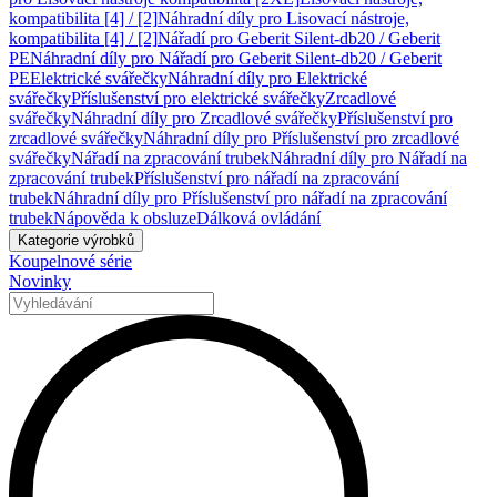
kompatibilita [4] / [2]
Náhradní díly pro Lisovací nástroje,
kompatibilita [4] / [2]
Nářadí pro Geberit Silent-db20 / Geberit
PE
Náhradní díly pro Nářadí pro Geberit Silent-db20 / Geberit
PE
Elektrické svářečky
Náhradní díly pro Elektrické
svářečky
Příslušenství pro elektrické svářečky
Zrcadlové
svářečky
Náhradní díly pro Zrcadlové svářečky
Příslušenství pro
zrcadlové svářečky
Náhradní díly pro Příslušenství pro zrcadlové
svářečky
Nářadí na zpracování trubek
Náhradní díly pro Nářadí na
zpracování trubek
Příslušenství pro nářadí na zpracování
trubek
Náhradní díly pro Příslušenství pro nářadí na zpracování
trubek
Nápověda k obsluze
Dálková ovládání
Kategorie výrobků
Koupelnové série
Novinky