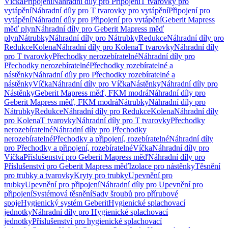
Víčka
Připojení
Náhradní díly pro Připojení
T tvarovky pro
vytápění
Náhradní díly pro T tvarovky pro vytápění
Připojení pro
vytápění
Náhradní díly pro Připojení pro vytápění
Geberit Mapress
měď plyn
Náhradní díly pro Geberit Mapress měď
plyn
Nátrubky
Náhradní díly pro Nátrubky
Redukce
Náhradní díly pro
Redukce
Kolena
Náhradní díly pro Kolena
T tvarovky
Náhradní díly
pro T tvarovky
Přechodky nerozebíratelné
Náhradní díly pro
Přechodky nerozebíratelné
Přechodky rozebíratelné a
nástěnky
Náhradní díly pro Přechodky rozebíratelné a
nástěnky
Víčka
Náhradní díly pro Víčka
Nástěnky
Náhradní díly pro
Nástěnky
Geberit Mapress měď, FKM modrá
Náhradní díly pro
Geberit Mapress měď, FKM modrá
Nátrubky
Náhradní díly pro
Nátrubky
Redukce
Náhradní díly pro Redukce
Kolena
Náhradní díly
pro Kolena
T tvarovky
Náhradní díly pro T tvarovky
Přechodky
nerozebíratelné
Náhradní díly pro Přechodky
nerozebíratelné
Přechodky a připojení, rozebíratelné
Náhradní díly
pro Přechodky a připojení, rozebíratelné
Víčka
Náhradní díly pro
Víčka
Příslušenství pro Geberit Mapress měď
Náhradní díly pro
Příslušenství pro Geberit Mapress měď
Izolace pro nástěnky
Těsnění
pro trubky a tvarovky
Kryty pro trubky
Upevnění pro
trubky
Upevnění pro připojení
Náhradní díly pro Upevnění pro
připojení
Systémová těsnění
Sady šroubů pro přírubové
spoje
Hygienický systém Geberit
Hygienické splachovací
jednotky
Náhradní díly pro Hygienické splachovací
jednotky
Příslušenství pro hygienické splachovací