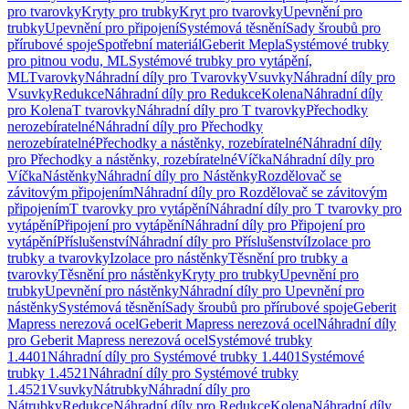
pro tvarovky
Kryty pro trubky
Kryt pro tvarovky
Upevnění pro
trubky
Upevnění pro připojení
Systémová těsnění
Sady šroubů pro
přírubové spoje
Spotřební materiál
Geberit Mepla
Systémové trubky
pro pitnou vodu, ML
Systémové trubky pro vytápění,
ML
Tvarovky
Náhradní díly pro Tvarovky
Vsuvky
Náhradní díly pro
Vsuvky
Redukce
Náhradní díly pro Redukce
Kolena
Náhradní díly
pro Kolena
T tvarovky
Náhradní díly pro T tvarovky
Přechodky
nerozebíratelné
Náhradní díly pro Přechodky
nerozebíratelné
Přechodky a nástěnky, rozebíratelné
Náhradní díly
pro Přechodky a nástěnky, rozebíratelné
Víčka
Náhradní díly pro
Víčka
Nástěnky
Náhradní díly pro Nástěnky
Rozdělovač se
závitovým připojením
Náhradní díly pro Rozdělovač se závitovým
připojením
T tvarovky pro vytápění
Náhradní díly pro T tvarovky pro
vytápění
Připojení pro vytápění
Náhradní díly pro Připojení pro
vytápění
Příslušenství
Náhradní díly pro Příslušenství
Izolace pro
trubky a tvarovky
Izolace pro nástěnky
Těsnění pro trubky a
tvarovky
Těsnění pro nástěnky
Kryty pro trubky
Upevnění pro
trubky
Upevnění pro nástěnky
Náhradní díly pro Upevnění pro
nástěnky
Systémová těsnění
Sady šroubů pro přírubové spoje
Geberit
Mapress nerezová ocel
Geberit Mapress nerezová ocel
Náhradní díly
pro Geberit Mapress nerezová ocel
Systémové trubky
1.4401
Náhradní díly pro Systémové trubky 1.4401
Systémové
trubky 1.4521
Náhradní díly pro Systémové trubky
1.4521
Vsuvky
Nátrubky
Náhradní díly pro
Nátrubky
Redukce
Náhradní díly pro Redukce
Kolena
Náhradní díly