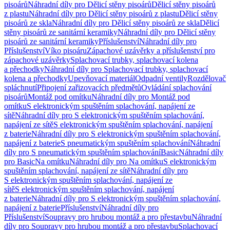
pisoárů
Náhradní díly pro Dělicí stěny pisoárů
Dělicí stěny pisoárů
z plastu
Náhradní díly pro Dělicí stěny pisoárů z plastu
Dělicí stěny
pisoárů ze skla
Náhradní díly pro Dělicí stěny pisoárů ze skla
Dělicí
stěny pisoárů ze sanitární keramiky
Náhradní díly pro Dělicí stěny
pisoárů ze sanitární keramiky
Příslušenství
Náhradní díly pro
Příslušenství
Víko pisoáru
Zápachové uzávěrky a příslušenství pro
zápachové uzávěrky
Splachovací trubky, splachovací kolena
a přechodky
Náhradní díly pro Splachovací trubky, splachovací
kolena a přechodky
Upevňovací materiál
Odpadní ventily
Rozdělovač
spláchnutí
Připojení zařizovacích předmětů
Ovládání splachování
pisoárů
Montáž pod omítku
Náhradní díly pro Montáž pod
omítku
S elektronickým spuštěním splachování, napájení ze
sítě
Náhradní díly pro S elektronickým spuštěním splachování,
napájení ze sítě
S elektronickým spuštěním splachování, napájení
z baterie
Náhradní díly pro S elektronickým spuštěním splachování,
napájení z baterie
S pneumatickým spuštěním splachování
Náhradní
díly pro S pneumatickým spuštěním splachování
Basic
Náhradní díly
pro Basic
Na omítku
Náhradní díly pro Na omítku
S elektronickým
spuštěním splachování, napájení ze sítě
Náhradní díly pro
S elektronickým spuštěním splachování, napájení ze
sítě
S elektronickým spuštěním splachování, napájení
z baterie
Náhradní díly pro S elektronickým spuštěním splachování,
napájení z baterie
Příslušenství
Náhradní díly pro
Příslušenství
Soupravy pro hrubou montáž a pro přestavbu
Náhradní
díly pro Soupravy pro hrubou montáž a pro přestavbu
Splachovací