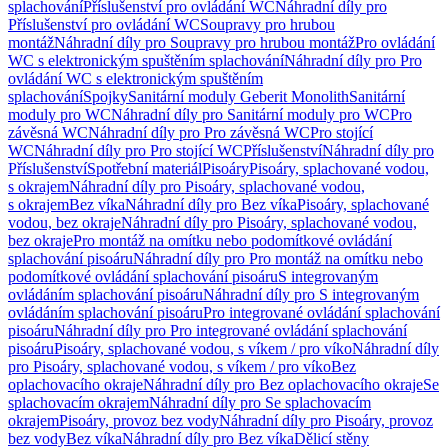
splachování
Příslušenství pro ovládání WC
Náhradní díly pro
Příslušenství pro ovládání WC
Soupravy pro hrubou
montáž
Náhradní díly pro Soupravy pro hrubou montáž
Pro ovládání
WC s elektronickým spuštěním splachování
Náhradní díly pro Pro
ovládání WC s elektronickým spuštěním
splachování
Spojky
Sanitární moduly Geberit Monolith
Sanitární
moduly pro WC
Náhradní díly pro Sanitární moduly pro WC
Pro
závěsná WC
Náhradní díly pro Pro závěsná WC
Pro stojící
WC
Náhradní díly pro Pro stojící WC
Příslušenství
Náhradní díly pro
Příslušenství
Spotřební materiál
Pisoáry
Pisoáry, splachované vodou,
s okrajem
Náhradní díly pro Pisoáry, splachované vodou,
s okrajem
Bez víka
Náhradní díly pro Bez víka
Pisoáry, splachované
vodou, bez okraje
Náhradní díly pro Pisoáry, splachované vodou,
bez okraje
Pro montáž na omítku nebo podomítkové ovládání
splachování pisoáru
Náhradní díly pro Pro montáž na omítku nebo
podomítkové ovládání splachování pisoáru
S integrovaným
ovládáním splachování pisoáru
Náhradní díly pro S integrovaným
ovládáním splachování pisoáru
Pro integrované ovládání splachování
pisoáru
Náhradní díly pro Pro integrované ovládání splachování
pisoáru
Pisoáry, splachované vodou, s víkem / pro víko
Náhradní díly
pro Pisoáry, splachované vodou, s víkem / pro víko
Bez
oplachovacího okraje
Náhradní díly pro Bez oplachovacího okraje
Se
splachovacím okrajem
Náhradní díly pro Se splachovacím
okrajem
Pisoáry, provoz bez vody
Náhradní díly pro Pisoáry, provoz
bez vody
Bez víka
Náhradní díly pro Bez víka
Dělicí stěny