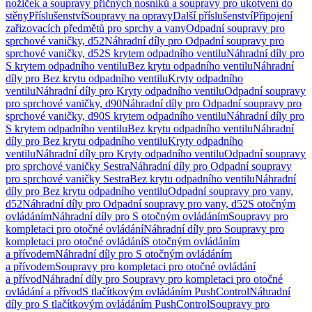
nožiček a soupravy příčných nosníků a soupravy pro ukotvení do
stěny
Příslušenství
Soupravy na opravy
Další příslušenství
Připojení
zařizovacích předmětů pro sprchy a vany
Odpadní soupravy pro
sprchové vaničky, d52
Náhradní díly pro Odpadní soupravy pro
sprchové vaničky, d52
S krytem odpadního ventilu
Náhradní díly pro
S krytem odpadního ventilu
Bez krytu odpadního ventilu
Náhradní
díly pro Bez krytu odpadního ventilu
Kryty odpadního
ventilu
Náhradní díly pro Kryty odpadního ventilu
Odpadní soupravy
pro sprchové vaničky, d90
Náhradní díly pro Odpadní soupravy pro
sprchové vaničky, d90
S krytem odpadního ventilu
Náhradní díly pro
S krytem odpadního ventilu
Bez krytu odpadního ventilu
Náhradní
díly pro Bez krytu odpadního ventilu
Kryty odpadního
ventilu
Náhradní díly pro Kryty odpadního ventilu
Odpadní soupravy
pro sprchové vaničky Sestra
Náhradní díly pro Odpadní soupravy
pro sprchové vaničky Sestra
Bez krytu odpadního ventilu
Náhradní
díly pro Bez krytu odpadního ventilu
Odpadní soupravy pro vany,
d52
Náhradní díly pro Odpadní soupravy pro vany, d52
S otočným
ovládáním
Náhradní díly pro S otočným ovládáním
Soupravy pro
kompletaci pro otočné ovládání
Náhradní díly pro Soupravy pro
kompletaci pro otočné ovládání
S otočným ovládáním
a přívodem
Náhradní díly pro S otočným ovládáním
a přívodem
Soupravy pro kompletaci pro otočné ovládání
a přívod
Náhradní díly pro Soupravy pro kompletaci pro otočné
ovládání a přívod
S tlačítkovým ovládáním PushControl
Náhradní
díly pro S tlačítkovým ovládáním PushControl
Soupravy pro