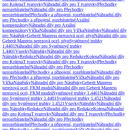
pro Kolena
T tvarovky
Náhradní díly pro T tvarovky
Přechodky
nerozebíratelné
Náhradní díly pro Přechodky
nerozebíratelné
Přechodky a připojení, rozebíratelné
Náhradní díly
pro Přechodky a připojení, rozebíratelné
Axiální
kompenzátory
Náhradní díly pro Axiální
kompenzátory
Víčka
Náhradní díly pro Víčka
Nástěnky
Náhradní díly
pro Nástěnky
Geberit Mapress nerezová ocel, plyn
Náhradní díly pro
Geberit Mapress nerezová ocel, plyn
Systémové trubky
1.4401
Náhradní díly pro Systémové trubky
1.4401
Vsuvky
Nátrubky
Náhradní díly pro
Nátrubky
Redukce
Náhradní díly pro Redukce
Kolena
Náhradní díly
pro Kolena
T tvarovky
Náhradní díly pro T tvarovky
Přechodky
nerozebíratelné
Náhradní díly pro Přechodky
nerozebíratelné
Přechodky a připojení, rozebíratelné
Náhradní díly
pro Přechodky a připojení, rozebíratelné
Víčka
Náhradní díly pro
Víčka
Nástěnky
Náhradní díly pro Nástěnky
Geberit Mapress
nerezová ocel, FKM modrá
Náhradní díly pro Geberit Mapress
nerezová ocel, FKM modrá
Systémové trubky 1.4401
Náhradní díly
pro Systémové trubky 1.4401
Systémové trubky 1.4521
Náhradní
díly pro Systémové trubky 1.4521
Vsuvky
Nátrubky
Náhradní díly
pro Nátrubky
Redukce
Náhradní díly pro Redukce
Kolena
Náhradní
díly pro Kolena
T tvarovky
Náhradní díly pro T tvarovky
Přechodky
nerozebíratelné
Náhradní díly pro Přechodky
nerozebíratelné
Přechodky a připojení, rozebíratelné
Náhradní díly
pro Přechodky a připojení, rozebíratelné
Víčka
Náhradní díly pro