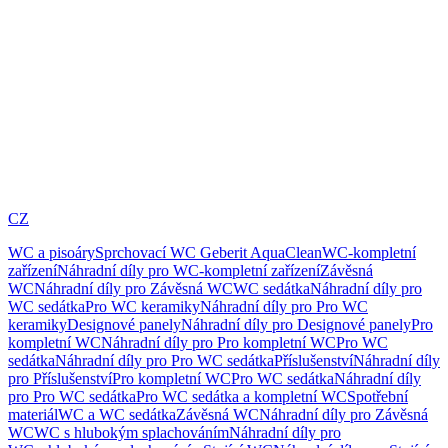
CZ
WC a pisoáry
Sprchovací WC Geberit AquaClean
WC-kompletní
zařízení
Náhradní díly pro WC-kompletní zařízení
Závěsná
WC
Náhradní díly pro Závěsná WC
WC sedátka
Náhradní díly pro
WC sedátka
Pro WC keramiky
Náhradní díly pro Pro WC
keramiky
Designové panely
Náhradní díly pro Designové panely
Pro
kompletní WC
Náhradní díly pro Pro kompletní WC
Pro WC
sedátka
Náhradní díly pro Pro WC sedátka
Příslušenství
Náhradní díly
pro Příslušenství
Pro kompletní WC
Pro WC sedátka
Náhradní díly
pro Pro WC sedátka
Pro WC sedátka a kompletní WC
Spotřební
materiál
WC a WC sedátka
Závěsná WC
Náhradní díly pro Závěsná
WC
WC s hlubokým splachováním
Náhradní díly pro