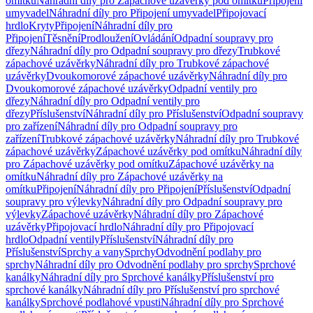
omítku
Náhradní díly pro Zápachové uzávěrky pod omítku
Připojení
umyvadel
Náhradní díly pro Připojení umyvadel
Připojovací
hrdlo
Kryty
Připojení
Náhradní díly pro
Připojení
Těsnění
Prodloužení
Ovládání
Odpadní soupravy pro
dřezy
Náhradní díly pro Odpadní soupravy pro dřezy
Trubkové
zápachové uzávěrky
Náhradní díly pro Trubkové zápachové
uzávěrky
Dvoukomorové zápachové uzávěrky
Náhradní díly pro
Dvoukomorové zápachové uzávěrky
Odpadní ventily pro
dřezy
Náhradní díly pro Odpadní ventily pro
dřezy
Příslušenství
Náhradní díly pro Příslušenství
Odpadní soupravy
pro zařízení
Náhradní díly pro Odpadní soupravy pro
zařízení
Trubkové zápachové uzávěrky
Náhradní díly pro Trubkové
zápachové uzávěrky
Zápachové uzávěrky pod omítku
Náhradní díly
pro Zápachové uzávěrky pod omítku
Zápachové uzávěrky na
omítku
Náhradní díly pro Zápachové uzávěrky na
omítku
Připojení
Náhradní díly pro Připojení
Příslušenství
Odpadní
soupravy pro výlevky
Náhradní díly pro Odpadní soupravy pro
výlevky
Zápachové uzávěrky
Náhradní díly pro Zápachové
uzávěrky
Připojovací hrdlo
Náhradní díly pro Připojovací
hrdlo
Odpadní ventily
Příslušenství
Náhradní díly pro
Příslušenství
Sprchy a vany
Sprchy
Odvodnění podlahy pro
sprchy
Náhradní díly pro Odvodnění podlahy pro sprchy
Sprchové
kanálky
Náhradní díly pro Sprchové kanálky
Příslušenství pro
sprchové kanálky
Náhradní díly pro Příslušenství pro sprchové
kanálky
Sprchové podlahové vpusti
Náhradní díly pro Sprchové