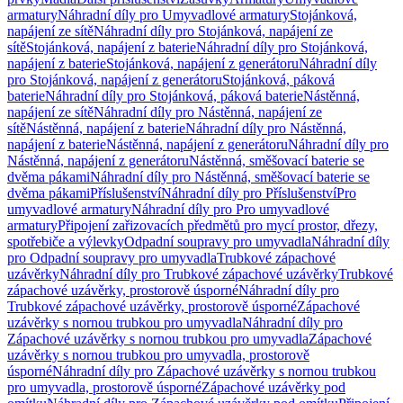
armatury
Náhradní díly pro Umyvadlové armatury
Stojánková,
napájení ze sítě
Náhradní díly pro Stojánková, napájení ze
sítě
Stojánková, napájení z baterie
Náhradní díly pro Stojánková,
napájení z baterie
Stojánková, napájení z generátoru
Náhradní díly
pro Stojánková, napájení z generátoru
Stojánková, páková
baterie
Náhradní díly pro Stojánková, páková baterie
Nástěnná,
napájení ze sítě
Náhradní díly pro Nástěnná, napájení ze
sítě
Nástěnná, napájení z baterie
Náhradní díly pro Nástěnná,
napájení z baterie
Nástěnná, napájení z generátoru
Náhradní díly pro
Nástěnná, napájení z generátoru
Nástěnná, směšovací baterie se
dvěma pákami
Náhradní díly pro Nástěnná, směšovací baterie se
dvěma pákami
Příslušenství
Náhradní díly pro Příslušenství
Pro
umyvadlové armatury
Náhradní díly pro Pro umyvadlové
armatury
Připojení zařizovacích předmětů pro mycí prostor, dřezy,
spotřebiče a výlevky
Odpadní soupravy pro umyvadla
Náhradní díly
pro Odpadní soupravy pro umyvadla
Trubkové zápachové
uzávěrky
Náhradní díly pro Trubkové zápachové uzávěrky
Trubkové
zápachové uzávěrky, prostorově úsporné
Náhradní díly pro
Trubkové zápachové uzávěrky, prostorově úsporné
Zápachové
uzávěrky s nornou trubkou pro umyvadla
Náhradní díly pro
Zápachové uzávěrky s nornou trubkou pro umyvadla
Zápachové
uzávěrky s nornou trubkou pro umyvadla, prostorově
úsporné
Náhradní díly pro Zápachové uzávěrky s nornou trubkou
pro umyvadla, prostorově úsporné
Zápachové uzávěrky pod