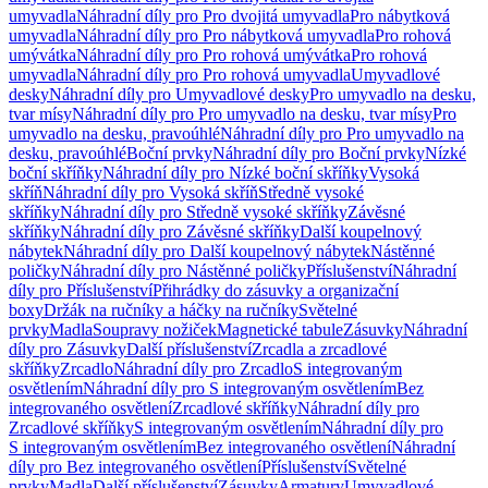
umyvadla
Náhradní díly pro Pro dvojitá umyvadla
Pro nábytková
umyvadla
Náhradní díly pro Pro nábytková umyvadla
Pro rohová
umývátka
Náhradní díly pro Pro rohová umývátka
Pro rohová
umyvadla
Náhradní díly pro Pro rohová umyvadla
Umyvadlové
desky
Náhradní díly pro Umyvadlové desky
Pro umyvadlo na desku,
tvar mísy
Náhradní díly pro Pro umyvadlo na desku, tvar mísy
Pro
umyvadlo na desku, pravoúhlé
Náhradní díly pro Pro umyvadlo na
desku, pravoúhlé
Boční prvky
Náhradní díly pro Boční prvky
Nízké
boční skříňky
Náhradní díly pro Nízké boční skříňky
Vysoká
skříň
Náhradní díly pro Vysoká skříň
Středně vysoké
skříňky
Náhradní díly pro Středně vysoké skříňky
Závěsné
skříňky
Náhradní díly pro Závěsné skříňky
Další koupelnový
nábytek
Náhradní díly pro Další koupelnový nábytek
Nástěnné
poličky
Náhradní díly pro Nástěnné poličky
Příslušenství
Náhradní
díly pro Příslušenství
Přihrádky do zásuvky a organizační
boxy
Držák na ručníky a háčky na ručníky
Světelné
prvky
Madla
Soupravy nožiček
Magnetické tabule
Zásuvky
Náhradní
díly pro Zásuvky
Další příslušenství
Zrcadla a zrcadlové
skříňky
Zrcadlo
Náhradní díly pro Zrcadlo
S integrovaným
osvětlením
Náhradní díly pro S integrovaným osvětlením
Bez
integrovaného osvětlení
Zrcadlové skříňky
Náhradní díly pro
Zrcadlové skříňky
S integrovaným osvětlením
Náhradní díly pro
S integrovaným osvětlením
Bez integrovaného osvětlení
Náhradní
díly pro Bez integrovaného osvětlení
Příslušenství
Světelné
prvky
Madla
Další příslušenství
Zásuvky
Armatury
Umyvadlové