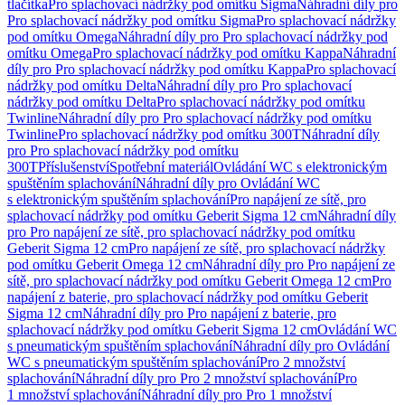
tlačítka
Pro splachovací nádržky pod omítku Sigma
Náhradní díly pro
Pro splachovací nádržky pod omítku Sigma
Pro splachovací nádržky
pod omítku Omega
Náhradní díly pro Pro splachovací nádržky pod
omítku Omega
Pro splachovací nádržky pod omítku Kappa
Náhradní
díly pro Pro splachovací nádržky pod omítku Kappa
Pro splachovací
nádržky pod omítku Delta
Náhradní díly pro Pro splachovací
nádržky pod omítku Delta
Pro splachovací nádržky pod omítku
Twinline
Náhradní díly pro Pro splachovací nádržky pod omítku
Twinline
Pro splachovací nádržky pod omítku 300T
Náhradní díly
pro Pro splachovací nádržky pod omítku
300T
Příslušenství
Spotřební materiál
Ovládání WC s elektronickým
spuštěním splachování
Náhradní díly pro Ovládání WC
s elektronickým spuštěním splachování
Pro napájení ze sítě, pro
splachovací nádržky pod omítku Geberit Sigma 12 cm
Náhradní díly
pro Pro napájení ze sítě, pro splachovací nádržky pod omítku
Geberit Sigma 12 cm
Pro napájení ze sítě, pro splachovací nádržky
pod omítku Geberit Omega 12 cm
Náhradní díly pro Pro napájení ze
sítě, pro splachovací nádržky pod omítku Geberit Omega 12 cm
Pro
napájení z baterie, pro splachovací nádržky pod omítku Geberit
Sigma 12 cm
Náhradní díly pro Pro napájení z baterie, pro
splachovací nádržky pod omítku Geberit Sigma 12 cm
Ovládání WC
s pneumatickým spuštěním splachování
Náhradní díly pro Ovládání
WC s pneumatickým spuštěním splachování
Pro 2 množství
splachování
Náhradní díly pro Pro 2 množství splachování
Pro
1 množství splachování
Náhradní díly pro Pro 1 množství