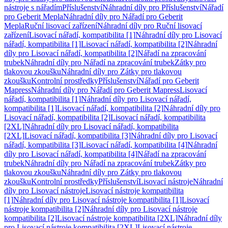
nástroje s nářadím
Příslušenství
Náhradní díly pro Příslušenství
Nářadí
pro Geberit Mepla
Náhradní díly pro Nářadí pro Geberit
Mepla
Ruční lisovací zařízení
Náhradní díly pro Ruční lisovací
zařízení
Lisovací nářadí, kompatibilita [1]
Náhradní díly pro Lisovací
nářadí, kompatibilita [1]
Lisovací nářadí, kompatibilita [2]
Náhradní
díly pro Lisovací nářadí, kompatibilita [2]
Nářadí na zpracování
trubek
Náhradní díly pro Nářadí na zpracování trubek
Zátky pro
tlakovou zkoušku
Náhradní díly pro Zátky pro tlakovou
zkoušku
Kontrolní prostředky
Příslušenství
Nářadí pro Geberit
Mapress
Náhradní díly pro Nářadí pro Geberit Mapress
Lisovací
nářadí, kompatibilita [1]
Náhradní díly pro Lisovací nářadí,
kompatibilita [1]
Lisovací nářadí, kompatibilita [2]
Náhradní díly pro
Lisovací nářadí, kompatibilita [2]
Lisovací nářadí, kompatibilita
[2XL]
Náhradní díly pro Lisovací nářadí, kompatibilita
[2XL]
Lisovací nářadí, kompatibilita [3]
Náhradní díly pro Lisovací
nářadí, kompatibilita [3]
Lisovací nářadí, kompatibilita [4]
Náhradní
díly pro Lisovací nářadí, kompatibilita [4]
Nářadí na zpracování
trubek
Náhradní díly pro Nářadí na zpracování trubek
Zátky pro
tlakovou zkoušku
Náhradní díly pro Zátky pro tlakovou
zkoušku
Kontrolní prostředky
Příslušenství
Lisovací nástroje
Náhradní
díly pro Lisovací nástroje
Lisovací nástroje kompatibilita
[1]
Náhradní díly pro Lisovací nástroje kompatibilita [1]
Lisovací
nástroje kompatibilita [2]
Náhradní díly pro Lisovací nástroje
kompatibilita [2]
Lisovací nástroje kompatibilita [2XL]
Náhradní díly
pro Lisovací nástroje kompatibilita [2XL]
Lisovací nástroje,