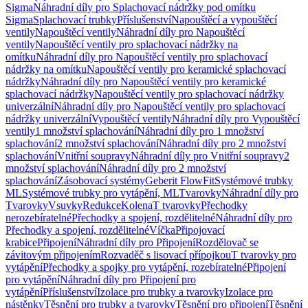
Sigma
Náhradní díly pro Splachovací nádržky pod omítku
Sigma
Splachovací trubky
Příslušenství
Napouštěcí a vypouštěcí
ventily
Napouštěcí ventily
Náhradní díly pro Napouštěcí
ventily
Napouštěcí ventily pro splachovací nádržky na
omítku
Náhradní díly pro Napouštěcí ventily pro splachovací
nádržky na omítku
Napouštěcí ventily pro keramické splachovací
nádržky
Náhradní díly pro Napouštěcí ventily pro keramické
splachovací nádržky
Napouštěcí ventily pro splachovací nádržky
univerzální
Náhradní díly pro Napouštěcí ventily pro splachovací
nádržky univerzální
Vypouštěcí ventily
Náhradní díly pro Vypouštěcí
ventily
1 množství splachování
Náhradní díly pro 1 množství
splachování
2 množství splachování
Náhradní díly pro 2 množství
splachování
Vnitřní soupravy
Náhradní díly pro Vnitřní soupravy
2
množství splachování
Náhradní díly pro 2 množství
splachování
Zásobovací systémy
Geberit FlowFit
Systémové trubky
ML
Systémové trubky pro vytápění, ML
Tvarovky
Náhradní díly pro
Tvarovky
Vsuvky
Redukce
Kolena
T tvarovky
Přechodky
nerozebíratelné
Přechodky a spojení, rozdělitelné
Náhradní díly pro
Přechodky a spojení, rozdělitelné
Víčka
Připojovací
krabice
Připojení
Náhradní díly pro Připojení
Rozdělovač se
závitovým připojením
Rozvaděč s lisovací přípojkou
T tvarovky pro
vytápění
Přechodky a spojky pro vytápění, rozebíratelné
Připojení
pro vytápění
Náhradní díly pro Připojení pro
vytápění
Příslušenství
Izolace pro trubky a tvarovky
Izolace pro
nástěnky
Těsnění pro trubky a tvarovky
Těsnění pro připojení
Těsnění