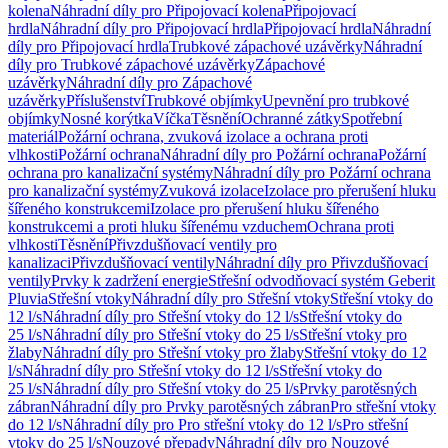
kolena
Náhradní díly pro Připojovací kolena
Připojovací
hrdla
Náhradní díly pro Připojovací hrdla
Připojovací hrdla
Náhradní
díly pro Připojovací hrdla
Trubkové zápachové uzávěrky
Náhradní
díly pro Trubkové zápachové uzávěrky
Zápachové
uzávěrky
Náhradní díly pro Zápachové
uzávěrky
Příslušenství
Trubkové objímky
Upevnění pro trubkové
objímky
Nosné korýtka
Víčka
Těsnění
Ochranné zátky
Spotřební
materiál
Požární ochrana, zvuková izolace a ochrana proti
vlhkosti
Požární ochrana
Náhradní díly pro Požární ochrana
Požární
ochrana pro kanalizační systémy
Náhradní díly pro Požární ochrana
pro kanalizační systémy
Zvuková izolace
Izolace pro přerušení hluku
šířeného konstrukcemi
Izolace pro přerušení hluku šířeného
konstrukcemi a proti hluku šířenému vzduchem
Ochrana proti
vlhkosti
Těsnění
Přivzdušňovací ventily pro
kanalizaci
Přivzdušňovací ventily
Náhradní díly pro Přivzdušňovací
ventily
Prvky k zadržení energie
Střešní odvodňovací systém Geberit
Pluvia
Střešní vtoky
Náhradní díly pro Střešní vtoky
Střešní vtoky do
12 l/s
Náhradní díly pro Střešní vtoky do 12 l/s
Střešní vtoky do
25 l/s
Náhradní díly pro Střešní vtoky do 25 l/s
Střešní vtoky pro
žlaby
Náhradní díly pro Střešní vtoky pro žlaby
Střešní vtoky do 12
l/s
Náhradní díly pro Střešní vtoky do 12 l/s
Střešní vtoky do
25 l/s
Náhradní díly pro Střešní vtoky do 25 l/s
Prvky parotěsných
zábran
Náhradní díly pro Prvky parotěsných zábran
Pro střešní vtoky
do 12 l/s
Náhradní díly pro Pro střešní vtoky do 12 l/s
Pro střešní
vtoky do 25 l/s
Nouzové přepady
Náhradní díly pro Nouzové