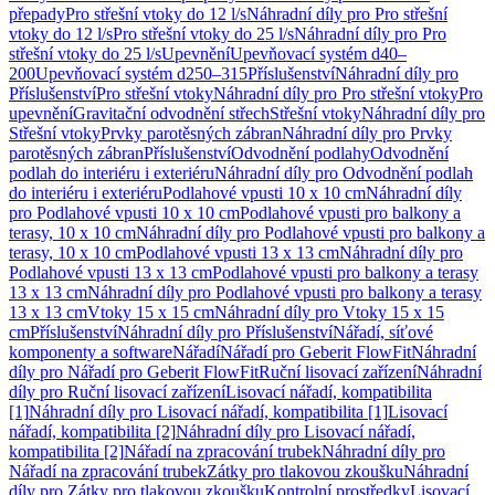
přepady
Pro střešní vtoky do 12 l/s
Náhradní díly pro Pro střešní
vtoky do 12 l/s
Pro střešní vtoky do 25 l/s
Náhradní díly pro Pro
střešní vtoky do 25 l/s
Upevnění
Upevňovací systém d40–
200
Upevňovací systém d250–315
Příslušenství
Náhradní díly pro
Příslušenství
Pro střešní vtoky
Náhradní díly pro Pro střešní vtoky
Pro
upevnění
Gravitační odvodnění střech
Střešní vtoky
Náhradní díly pro
Střešní vtoky
Prvky parotěsných zábran
Náhradní díly pro Prvky
parotěsných zábran
Příslušenství
Odvodnění podlahy
Odvodnění
podlah do interiéru i exteriéru
Náhradní díly pro Odvodnění podlah
do interiéru i exteriéru
Podlahové vpusti 10 x 10 cm
Náhradní díly
pro Podlahové vpusti 10 x 10 cm
Podlahové vpusti pro balkony a
terasy, 10 x 10 cm
Náhradní díly pro Podlahové vpusti pro balkony a
terasy, 10 x 10 cm
Podlahové vpusti 13 x 13 cm
Náhradní díly pro
Podlahové vpusti 13 x 13 cm
Podlahové vpusti pro balkony a terasy
13 x 13 cm
Náhradní díly pro Podlahové vpusti pro balkony a terasy
13 x 13 cm
Vtoky 15 x 15 cm
Náhradní díly pro Vtoky 15 x 15
cm
Příslušenství
Náhradní díly pro Příslušenství
Nářadí, síťové
komponenty a software
Nářadí
Nářadí pro Geberit FlowFit
Náhradní
díly pro Nářadí pro Geberit FlowFit
Ruční lisovací zařízení
Náhradní
díly pro Ruční lisovací zařízení
Lisovací nářadí, kompatibilita
[1]
Náhradní díly pro Lisovací nářadí, kompatibilita [1]
Lisovací
nářadí, kompatibilita [2]
Náhradní díly pro Lisovací nářadí,
kompatibilita [2]
Nářadí na zpracování trubek
Náhradní díly pro
Nářadí na zpracování trubek
Zátky pro tlakovou zkoušku
Náhradní
díly pro Zátky pro tlakovou zkoušku
Kontrolní prostředky
Lisovací