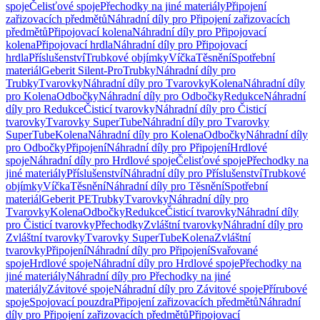
spoje
Čelisťové spoje
Přechodky na jiné materiály
Připojení
zařizovacích předmětů
Náhradní díly pro Připojení zařizovacích
předmětů
Připojovací kolena
Náhradní díly pro Připojovací
kolena
Připojovací hrdla
Náhradní díly pro Připojovací
hrdla
Příslušenství
Trubkové objímky
Víčka
Těsnění
Spotřební
materiál
Geberit Silent-Pro
Trubky
Náhradní díly pro
Trubky
Tvarovky
Náhradní díly pro Tvarovky
Kolena
Náhradní díly
pro Kolena
Odbočky
Náhradní díly pro Odbočky
Redukce
Náhradní
díly pro Redukce
Čisticí tvarovky
Náhradní díly pro Čisticí
tvarovky
Tvarovky SuperTube
Náhradní díly pro Tvarovky
SuperTube
Kolena
Náhradní díly pro Kolena
Odbočky
Náhradní díly
pro Odbočky
Připojení
Náhradní díly pro Připojení
Hrdlové
spoje
Náhradní díly pro Hrdlové spoje
Čelisťové spoje
Přechodky na
jiné materiály
Příslušenství
Náhradní díly pro Příslušenství
Trubkové
objímky
Víčka
Těsnění
Náhradní díly pro Těsnění
Spotřební
materiál
Geberit PE
Trubky
Tvarovky
Náhradní díly pro
Tvarovky
Kolena
Odbočky
Redukce
Čisticí tvarovky
Náhradní díly
pro Čisticí tvarovky
Přechodky
Zvláštní tvarovky
Náhradní díly pro
Zvláštní tvarovky
Tvarovky SuperTube
Kolena
Zvláštní
tvarovky
Připojení
Náhradní díly pro Připojení
Svařované
spoje
Hrdlové spoje
Náhradní díly pro Hrdlové spoje
Přechodky na
jiné materiály
Náhradní díly pro Přechodky na jiné
materiály
Závitové spoje
Náhradní díly pro Závitové spoje
Přírubové
spoje
Spojovací pouzdra
Připojení zařizovacích předmětů
Náhradní
díly pro Připojení zařizovacích předmětů
Připojovací