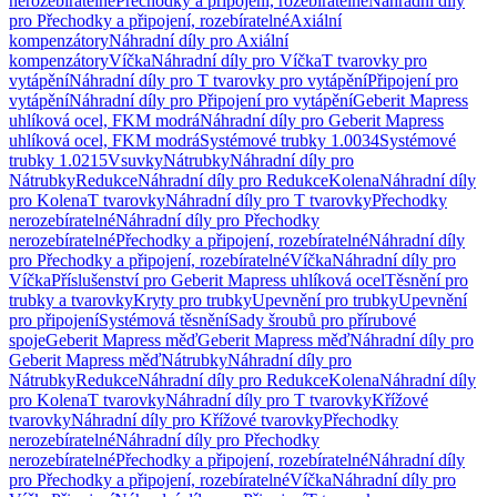
nerozebíratelné
Přechodky a připojení, rozebíratelné
Náhradní díly
pro Přechodky a připojení, rozebíratelné
Axiální
kompenzátory
Náhradní díly pro Axiální
kompenzátory
Víčka
Náhradní díly pro Víčka
T tvarovky pro
vytápění
Náhradní díly pro T tvarovky pro vytápění
Připojení pro
vytápění
Náhradní díly pro Připojení pro vytápění
Geberit Mapress
uhlíková ocel, FKM modrá
Náhradní díly pro Geberit Mapress
uhlíková ocel, FKM modrá
Systémové trubky 1.0034
Systémové
trubky 1.0215
Vsuvky
Nátrubky
Náhradní díly pro
Nátrubky
Redukce
Náhradní díly pro Redukce
Kolena
Náhradní díly
pro Kolena
T tvarovky
Náhradní díly pro T tvarovky
Přechodky
nerozebíratelné
Náhradní díly pro Přechodky
nerozebíratelné
Přechodky a připojení, rozebíratelné
Náhradní díly
pro Přechodky a připojení, rozebíratelné
Víčka
Náhradní díly pro
Víčka
Příslušenství pro Geberit Mapress uhlíková ocel
Těsnění pro
trubky a tvarovky
Kryty pro trubky
Upevnění pro trubky
Upevnění
pro připojení
Systémová těsnění
Sady šroubů pro přírubové
spoje
Geberit Mapress měď
Geberit Mapress měď
Náhradní díly pro
Geberit Mapress měď
Nátrubky
Náhradní díly pro
Nátrubky
Redukce
Náhradní díly pro Redukce
Kolena
Náhradní díly
pro Kolena
T tvarovky
Náhradní díly pro T tvarovky
Křížové
tvarovky
Náhradní díly pro Křížové tvarovky
Přechodky
nerozebíratelné
Náhradní díly pro Přechodky
nerozebíratelné
Přechodky a připojení, rozebíratelné
Náhradní díly
pro Přechodky a připojení, rozebíratelné
Víčka
Náhradní díly pro