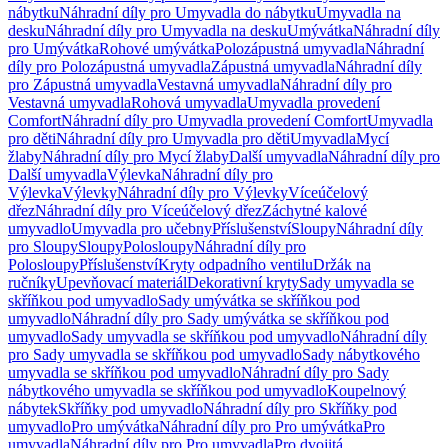
nábytku
Náhradní díly pro Umyvadla do nábytku
Umyvadla na
desku
Náhradní díly pro Umyvadla na desku
Umývátka
Náhradní díly
pro Umývátka
Rohové umývátka
Polozápustná umyvadla
Náhradní
díly pro Polozápustná umyvadla
Zápustná umyvadla
Náhradní díly
pro Zápustná umyvadla
Vestavná umyvadla
Náhradní díly pro
Vestavná umyvadla
Rohová umyvadla
Umyvadla provedení
Comfort
Náhradní díly pro Umyvadla provedení Comfort
Umyvadla
pro děti
Náhradní díly pro Umyvadla pro děti
Umyvadla
Mycí
žlaby
Náhradní díly pro Mycí žlaby
Další umyvadla
Náhradní díly pro
Další umyvadla
Výlevka
Náhradní díly pro
Výlevka
Výlevky
Náhradní díly pro Výlevky
Víceúčelový
dřez
Náhradní díly pro Víceúčelový dřez
Záchytné kalové
umyvadlo
Umyvadla pro učebny
Příslušenství
Sloupy
Náhradní díly
pro Sloupy
Sloupy
Polosloupy
Náhradní díly pro
Polosloupy
Příslušenství
Kryty odpadního ventilu
Držák na
ručníky
Upevňovací materiál
Dekorativní kryty
Sady umyvadla se
skříňkou pod umyvadlo
Sady umývátka se skříňkou pod
umyvadlo
Náhradní díly pro Sady umývátka se skříňkou pod
umyvadlo
Sady umyvadla se skříňkou pod umyvadlo
Náhradní díly
pro Sady umyvadla se skříňkou pod umyvadlo
Sady nábytkového
umyvadla se skříňkou pod umyvadlo
Náhradní díly pro Sady
nábytkového umyvadla se skříňkou pod umyvadlo
Koupelnový
nábytek
Skříňky pod umyvadlo
Náhradní díly pro Skříňky pod
umyvadlo
Pro umývátka
Náhradní díly pro Pro umývátka
Pro
umyvadla
Náhradní díly pro Pro umyvadla
Pro dvojitá