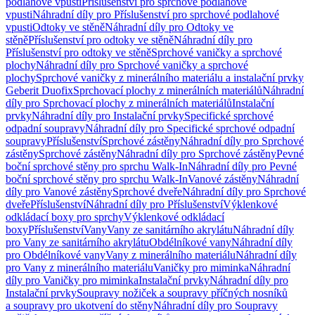
podlahové vpusti
Příslušenství pro sprchové podlahové
vpusti
Náhradní díly pro Příslušenství pro sprchové podlahové
vpusti
Odtoky ve stěně
Náhradní díly pro Odtoky ve
stěně
Příslušenství pro odtoky ve stěně
Náhradní díly pro
Příslušenství pro odtoky ve stěně
Sprchové vaničky a sprchové
plochy
Náhradní díly pro Sprchové vaničky a sprchové
plochy
Sprchové vaničky z minerálního materiálu a instalační prvky
Geberit Duofix
Sprchovací plochy z minerálních materiálů
Náhradní
díly pro Sprchovací plochy z minerálních materiálů
Instalační
prvky
Náhradní díly pro Instalační prvky
Specifické sprchové
odpadní soupravy
Náhradní díly pro Specifické sprchové odpadní
soupravy
Příslušenství
Sprchové zástěny
Náhradní díly pro Sprchové
zástěny
Sprchové zástěny
Náhradní díly pro Sprchové zástěny
Pevné
boční sprchové stěny pro sprchu Walk-In
Náhradní díly pro Pevné
boční sprchové stěny pro sprchu Walk-In
Vanové zástěny
Náhradní
díly pro Vanové zástěny
Sprchové dveře
Náhradní díly pro Sprchové
dveře
Příslušenství
Náhradní díly pro Příslušenství
Výklenkové
odkládací boxy pro sprchy
Výklenkové odkládací
boxy
Příslušenství
Vany
Vany ze sanitárního akrylátu
Náhradní díly
pro Vany ze sanitárního akrylátu
Obdélníkové vany
Náhradní díly
pro Obdélníkové vany
Vany z minerálního materiálu
Náhradní díly
pro Vany z minerálního materiálu
Vaničky pro miminka
Náhradní
díly pro Vaničky pro miminka
Instalační prvky
Náhradní díly pro
Instalační prvky
Soupravy nožiček a soupravy příčných nosníků
a soupravy pro ukotvení do stěny
Náhradní díly pro Soupravy