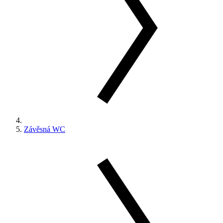
Závěsná WC