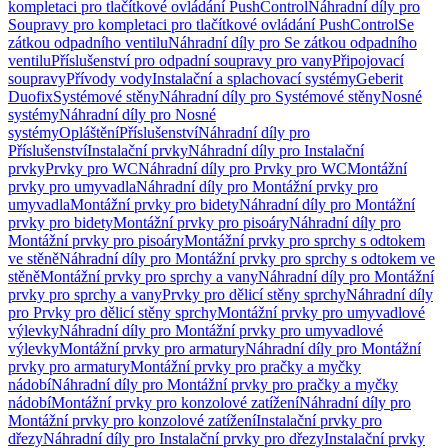
kompletaci pro tlačítkové ovládání PushControl
Náhradní díly pro
Soupravy pro kompletaci pro tlačítkové ovládání PushControl
Se
zátkou odpadního ventilu
Náhradní díly pro Se zátkou odpadního
ventilu
Příslušenství pro odpadní soupravy pro vany
Připojovací
soupravy
Přívody vody
Instalační a splachovací systémy
Geberit
Duofix
Systémové stěny
Náhradní díly pro Systémové stěny
Nosné
systémy
Náhradní díly pro Nosné
systémy
Opláštění
Příslušenství
Náhradní díly pro
Příslušenství
Instalační prvky
Náhradní díly pro Instalační
prvky
Prvky pro WC
Náhradní díly pro Prvky pro WC
Montážní
prvky pro umyvadla
Náhradní díly pro Montážní prvky pro
umyvadla
Montážní prvky pro bidety
Náhradní díly pro Montážní
prvky pro bidety
Montážní prvky pro pisoáry
Náhradní díly pro
Montážní prvky pro pisoáry
Montážní prvky pro sprchy s odtokem
ve stěně
Náhradní díly pro Montážní prvky pro sprchy s odtokem ve
stěně
Montážní prvky pro sprchy a vany
Náhradní díly pro Montážní
prvky pro sprchy a vany
Prvky pro dělicí stěny sprchy
Náhradní díly
pro Prvky pro dělicí stěny sprchy
Montážní prvky pro umyvadlové
výlevky
Náhradní díly pro Montážní prvky pro umyvadlové
výlevky
Montážní prvky pro armatury
Náhradní díly pro Montážní
prvky pro armatury
Montážní prvky pro pračky a myčky
nádobí
Náhradní díly pro Montážní prvky pro pračky a myčky
nádobí
Montážní prvky pro konzolové zatížení
Náhradní díly pro
Montážní prvky pro konzolové zatížení
Instalační prvky pro
dřezy
Náhradní díly pro Instalační prvky pro dřezy
Instalační prvky