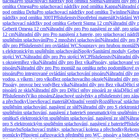
tlačítka
Pro splachovací nádržky pod omítku Sigma
Náhradní díly pro
omítku Omega
Pro splachovací nádržky pod omítku Kappa
Náhradní d
pod omítku Delta
Pro splachovací nádržky pod omítku Twinline
Náhra
nádržky pod omítku 300T
Příslušenství
Spotřební materiál
Ovládání WC
splachovací nádržky pod omítku Geberit Sigma 12 cm
Náhradní díly 
Geberit Omega 12 cm
Náhradní díly pro Pro napájení ze sítě, pro s
12 cm
Náhradní díly pro Pro napájení z baterie, pro splachovací nád
spuštěním splachování
Pro 2 množství splachování
Náhradní díly pro 
díly pro Příslušenství pro ovládání WC
Soupravy pro hrubou montáž
N
s elektronickým spuštěním splachování
Spojky
Sanitární moduly Geber
stojící WC
Náhradní díly pro Pro stojící WC
Příslušenství
Náhradní díly
s okrajem
Bez víka
Náhradní díly pro Bez víka
Pisoáry, splachované vo
pisoáru
Náhradní díly pro Pro montáž na omítku nebo podomítkové ov
pisoáru
Pro integrované ovládání splachování pisoáru
Náhradní díly pr
vodou, s víkem / pro víko
Bez oplachovacího okraje
Náhradní díly pro
Pisoáry, provoz bez vody
Bez víka
Náhradní díly pro Bez víka
Dělicí s
pisoárů ze skla
Náhradní díly pro Dělicí stěny pisoárů ze skla
Dělicí st
Příslušenství
Víko pisoáru
Zápachové uzávěrky a příslušenství pro zá
a přechodky
Upevňovací materiál
Odpadní ventily
Rozdělovač spláchn
spuštěním splachování, napájení ze sítě
Náhradní díly pro S elektronic
spuštěním splachování, napájení z baterie
S pneumatickým spuštěním 
omítku
S elektronickým spuštěním splachování, napájení ze sítě
Náhrad
pro S elektronickým spuštěním splachování, napájení z baterie
Přísluš
přestavbu
Splachovací trubky, splachovací kolena a přechodky
Rekons
pomůcky
Připojení zařizovacích předmětů pro WC, pisoáry a bidety
Od