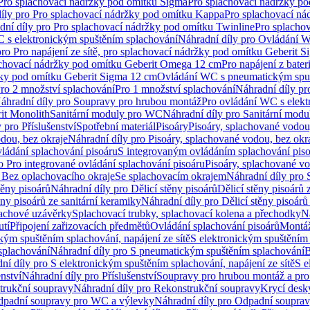
 Pro splachovací nádržky pod omítku Sigma
Pro splachovací nádržky p
íly pro Pro splachovací nádržky pod omítku Kappa
Pro splachovací ná
dní díly pro Pro splachovací nádržky pod omítku Twinline
Pro splacho
 s elektronickým spuštěním splachování
Náhradní díly pro Ovládání W
pro Pro napájení ze sítě, pro splachovací nádržky pod omítku Geberit 
plachovací nádržky pod omítku Geberit Omega 12 cm
Pro napájení z bate
ržky pod omítku Geberit Sigma 12 cm
Ovládání WC s pneumatickým spuš
Pro 2 množství splachování
Pro 1 množství splachování
Náhradní díly pr
áhradní díly pro Soupravy pro hrubou montáž
Pro ovládání WC s elekt
it Monolith
Sanitární moduly pro WC
Náhradní díly pro Sanitární mod
 pro Příslušenství
Spotřební materiál
Pisoáry
Pisoáry, splachované vodou
dou, bez okraje
Náhradní díly pro Pisoáry, splachované vodou, bez okr
ládání splachování pisoáru
S integrovaným ovládáním splachování pis
o Pro integrované ovládání splachování pisoáru
Pisoáry, splachované vo
 Bez oplachovacího okraje
Se splachovacím okrajem
Náhradní díly pro
těny pisoárů
Náhradní díly pro Dělicí stěny pisoárů
Dělicí stěny pisoárů 
ěny pisoárů ze sanitární keramiky
Náhradní díly pro Dělicí stěny pisoárů
pachové uzávěrky
Splachovací trubky, splachovací kolena a přechodky
N
utí
Připojení zařizovacích předmětů
Ovládání splachování pisoárů
Montáž
kým spuštěním splachování, napájení ze sítě
S elektronickým spuštěním 
splachování
Náhradní díly pro S pneumatickým spuštěním splachování
B
ní díly pro S elektronickým spuštěním splachování, napájení ze sítě
S e
enství
Náhradní díly pro Příslušenství
Soupravy pro hrubou montáž a pro
trukční soupravy
Náhradní díly pro Rekonstrukční soupravy
Krycí desk
padní soupravy pro WC a výlevky
Náhradní díly pro Odpadní soupra