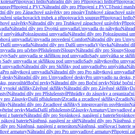
 kolena
Připojovací hrdlo
Náhradní díly pro Připojovací hrdlo
Připojovac
ouprav
Připojení z PVC
Náhradní díly pro Připojení z PVC
Těsnicí manže
ní díly pro Zápachové uzávěrky pro pisoáry
Trubkové zápachové uzáv
oužení splachovacích trubek a připojovacích souprav
Připojovací hrdlo
N
chové uzávěrky
Náhradní díly pro Trubkové zápachové uzávěrky
Připoj
vadla
Náhradní díly pro Dvojitá umyvadla
Umyvadla do nábytku
Náhrad
é umývátka
Polozápustná umyvadla
Náhradní díly pro Polozápustná u
hová umyvadla
Umyvadla provedení Comfort
Náhradní díly pro Umyv
y
Další umyvadla
Náhradní díly pro Další umyvadla
Výlevka
Náhradní dí
myvadla pro učebny
Příslušenství
Sloupy
Náhradní díly pro Sloupy
Slou
kryty
Sady umyvadla se skříňkou pod umyvadlo
Sady umývátka se skří
ro Sady umyvadla se skříňkou pod umyvadlo
Sady nábytkového umyvadl
d umyvadlo
Náhradní díly pro Skříňky pod umyvadlo
Pro umývátka
Náhr
la
Pro nábytková umyvadla
Náhradní díly pro Pro nábytková umyvadla
P
 desky
Náhradní díly pro Umyvadlové desky
Pro umyvadlo na desku, t
sku, pravoúhlé
Boční prvky
Náhradní díly pro Boční prvky
Nízké boční 
ně vysoké skříňky
Závěsné skříňky
Náhradní díly pro Závěsné skříňky
Da
nství
Náhradní díly pro Příslušenství
Přihrádky do zásuvky a organizačn
ly pro Zásuvky
Další příslušenství
Zrcadla a zrcadlové skříňky
Zrcadlo
Ná
íňky
Náhradní díly pro Zrcadlové skříňky
S integrovaným osvětlením
Ná
větelné prvky
Madla
Další příslušenství
Zásuvky
Armatury
Umyvadlové a
ení z baterie
Náhradní díly pro Stojánková, napájení z baterie
Stojánkov
 páková baterie
Nástěnná, napájení ze sítě
Náhradní díly pro Nástěnná, n
díly pro Nástěnná, napájení z generátoru
Nástěnná, směšovací baterie 
lové armatury
Náhradní díly pro Pro umyvadlové armatury
Připojení za