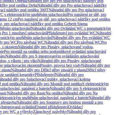
od omítku Omega
Náhradní díly pro Pro splachovací nádržky pod
držky pod omítku Delta
Náhradní díly pro Pro splachovací nádržky
vací nádržky pod omítku 300T
Náhradní díly pro Pro splachovací
C s elektronickým spuštěním splachování
Pro napájení ze sítě, pro
Sigma 12 cm
Pro napájení ze sítě, pro splachovací nádržky pod omítku
rie, pro splachovací nádržky pod omítku Geberit Sigma
těním splachování
Náhradní díly pro Ovládání WC s pneumatickým
o Pro 1 množství splachování
Příslušenství pro ovládání WC
Náhradní
ronickým spuštěním splachování
Náhradní díly pro Pro ovládání WC
uly pro WC
Pro závěsná WC
Náhradní díly pro Pro závěsná WC
Pro
, s okrajem
Náhradní díly pro Pisoáry, splachované vodou,
aje
Pro montáž na omítku nebo podomítkové ovládání splachování
oáru
Náhradní díly pro S integrovaným ovládáním splachování
dou, s víkem / pro víko
Náhradní díly pro Pisoáry, splachované
 Se splachovacím okrajem
Pisoáry, provoz bez vody
Náhradní díly pro
z plastu
Náhradní díly pro Dělicí stěny pisoárů z plastu
Dělicí stěny
 ze sanitární keramiky
Příslušenství
Náhradní díly pro
áhradní díly pro Splachovací trubky, splachovací kolena
 pod omítku
Náhradní díly pro Montáž pod omítku
S elektronickým
splachování, napájení z baterie
Náhradní díly pro S elektronickým
asic
Náhradní díly pro Basic
Na omítku
Náhradní díly pro Na
lektronickým spuštěním splachování, napájení z baterie
Náhradní díly
 přestavbu
Náhradní díly pro Soupravy pro hrubou montáž a pro
y
Integrovaná ovládání
Ostatní příslušenství
Ovládací
vy pro WC a výlevky
Zápachové uzávěrky
Náhradní díly pro