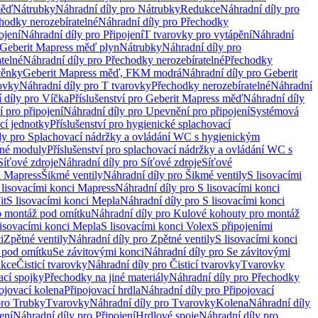
měď
Nátrubky
Náhradní díly pro Nátrubky
Redukce
Náhradní díly pro
hodky nerozebíratelné
Náhradní díly pro Přechodky
ojení
Náhradní díly pro Připojení
T tvarovky pro vytápění
Náhradní
 Geberit Mapress měď plyn
Nátrubky
Náhradní díly pro
telné
Náhradní díly pro Přechodky nerozebíratelné
Přechodky
těnky
Geberit Mapress měď, FKM modrá
Náhradní díly pro Geberit
ovky
Náhradní díly pro T tvarovky
Přechodky nerozebíratelné
Náhradní
 díly pro Víčka
Příslušenství pro Geberit Mapress měď
Náhradní díly
 pro připojení
Náhradní díly pro Upevnění pro připojení
Systémová
cí jednotky
Příslušenství pro hygienické splachovací
ly pro Splachovací nádržky a ovládání WC s hygienickým
ěné moduly
Příslušenství pro splachovací nádržky a ovládání WC s
Síťové zdroje
Náhradní díly pro Síťové zdroje
Síťové
i Mapress
Šikmé ventily
Náhradní díly pro Šikmé ventily
S lisovacími
 lisovacími konci Mapress
Náhradní díly pro S lisovacími konci
it
S lisovacími konci Mepla
Náhradní díly pro S lisovacími konci
o montáž pod omítku
Náhradní díly pro Kulové kohouty pro montáž
lisovacími konci Mepla
S lisovacími konci Volex
S připojeními
i
Zpětné ventily
Náhradní díly pro Zpětné ventily
S lisovacími konci
 pod omítku
Se závitovými konci
Náhradní díly pro Se závitovými
kce
Čisticí tvarovky
Náhradní díly pro Čisticí tvarovky
Tvarovky
ací spojky
Přechodky na jiné materiály
Náhradní díly pro Přechodky
ojovací kolena
Připojovací hrdla
Náhradní díly pro Připojovací
pro Trubky
Tvarovky
Náhradní díly pro Tvarovky
Kolena
Náhradní díly
ení
Náhradní díly pro Připojení
Hrdlové spoje
Náhradní díly pro