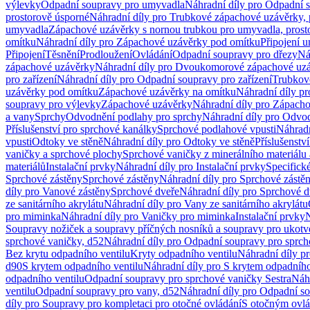
výlevky
Odpadní soupravy pro umyvadla
Náhradní díly pro Odpadní 
prostorově úsporné
Náhradní díly pro Trubkové zápachové uzávěrky, 
umyvadla
Zápachové uzávěrky s nornou trubkou pro umyvadla, prost
omítku
Náhradní díly pro Zápachové uzávěrky pod omítku
Připojení 
Připojení
Těsnění
Prodloužení
Ovládání
Odpadní soupravy pro dřezy
Ná
zápachové uzávěrky
Náhradní díly pro Dvoukomorové zápachové uz
pro zařízení
Náhradní díly pro Odpadní soupravy pro zařízení
Trubkov
uzávěrky pod omítku
Zápachové uzávěrky na omítku
Náhradní díly p
soupravy pro výlevky
Zápachové uzávěrky
Náhradní díly pro Zápach
a vany
Sprchy
Odvodnění podlahy pro sprchy
Náhradní díly pro Odvo
Příslušenství pro sprchové kanálky
Sprchové podlahové vpusti
Náhradn
vpusti
Odtoky ve stěně
Náhradní díly pro Odtoky ve stěně
Příslušenstv
vaničky a sprchové plochy
Sprchové vaničky z minerálního materiálu 
materiálů
Instalační prvky
Náhradní díly pro Instalační prvky
Specifick
Sprchové zástěny
Sprchové zástěny
Náhradní díly pro Sprchové zástě
díly pro Vanové zástěny
Sprchové dveře
Náhradní díly pro Sprchové d
ze sanitárního akrylátu
Náhradní díly pro Vany ze sanitárního akrylátu
pro miminka
Náhradní díly pro Vaničky pro miminka
Instalační prvky
N
Soupravy nožiček a soupravy příčných nosníků a soupravy pro ukotv
sprchové vaničky, d52
Náhradní díly pro Odpadní soupravy pro sprch
Bez krytu odpadního ventilu
Kryty odpadního ventilu
Náhradní díly p
d90
S krytem odpadního ventilu
Náhradní díly pro S krytem odpadního
odpadního ventilu
Odpadní soupravy pro sprchové vaničky Sestra
Náhr
ventilu
Odpadní soupravy pro vany, d52
Náhradní díly pro Odpadní so
díly pro Soupravy pro kompletaci pro otočné ovládání
S otočným ovl