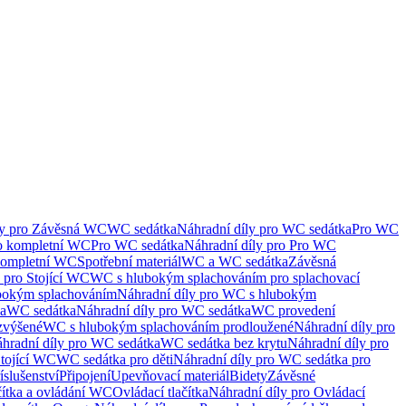
ly pro Závěsná WC
WC sedátka
Náhradní díly pro WC sedátka
Pro WC
ro kompletní WC
Pro WC sedátka
Náhradní díly pro Pro WC
kompletní WC
Spotřební materiál
WC a WC sedátka
Závěsná
 pro Stojící WC
WC s hlubokým splachováním pro splachovací
bokým splachováním
Náhradní díly pro WC s hlubokým
ka
WC sedátka
Náhradní díly pro WC sedátka
WC provedení
zvýšené
WC s hlubokým splachováním prodloužené
Náhradní díly pro
hradní díly pro WC sedátka
WC sedátka bez krytu
Náhradní díly pro
Stojící WC
WC sedátka pro děti
Náhradní díly pro WC sedátka pro
íslušenství
Připojení
Upevňovací materiál
Bidety
Závěsné
čítka a ovládání WC
Ovládací tlačítka
Náhradní díly pro Ovládací