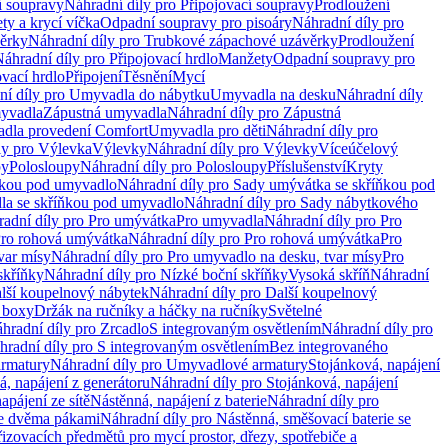
í soupravy
Náhradní díly pro Připojovací soupravy
Prodloužení
ty a krycí víčka
Odpadní soupravy pro pisoáry
Náhradní díly pro
ěrky
Náhradní díly pro Trubkové zápachové uzávěrky
Prodloužení
áhradní díly pro Připojovací hrdlo
Manžety
Odpadní soupravy pro
ovací hrdlo
Připojení
Těsnění
Mycí
ní díly pro Umyvadla do nábytku
Umyvadla na desku
Náhradní díly
myvadla
Zápustná umyvadla
Náhradní díly pro Zápustná
adla provedení Comfort
Umyvadla pro děti
Náhradní díly pro
ly pro Výlevka
Výlevky
Náhradní díly pro Výlevky
Víceúčelový
py
Polosloupy
Náhradní díly pro Polosloupy
Příslušenství
Kryty
ňkou pod umyvadlo
Náhradní díly pro Sady umývátka se skříňkou pod
a se skříňkou pod umyvadlo
Náhradní díly pro Sady nábytkového
adní díly pro Pro umývátka
Pro umyvadla
Náhradní díly pro Pro
ro rohová umývátka
Náhradní díly pro Pro rohová umývátka
Pro
var mísy
Náhradní díly pro Pro umyvadlo na desku, tvar mísy
Pro
skříňky
Náhradní díly pro Nízké boční skříňky
Vysoká skříň
Náhradní
lší koupelnový nábytek
Náhradní díly pro Další koupelnový
í boxy
Držák na ručníky a háčky na ručníky
Světelné
hradní díly pro Zrcadlo
S integrovaným osvětlením
Náhradní díly pro
hradní díly pro S integrovaným osvětlením
Bez integrovaného
rmatury
Náhradní díly pro Umyvadlové armatury
Stojánková, napájení
á, napájení z generátoru
Náhradní díly pro Stojánková, napájení
apájení ze sítě
Nástěnná, napájení z baterie
Náhradní díly pro
se dvěma pákami
Náhradní díly pro Nástěnná, směšovací baterie se
řizovacích předmětů pro mycí prostor, dřezy, spotřebiče a