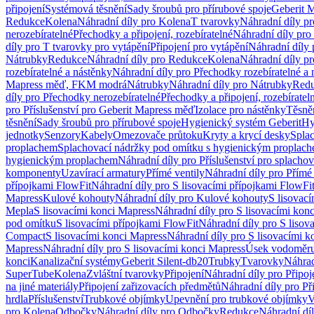
připojení
Systémová těsnění
Sady šroubů pro přírubové spoje
Geberit 
Redukce
Kolena
Náhradní díly pro Kolena
T tvarovky
Náhradní díly p
nerozebíratelné
Přechodky a připojení, rozebíratelné
Náhradní díly pro 
díly pro T tvarovky pro vytápění
Připojení pro vytápění
Náhradní díly 
Nátrubky
Redukce
Náhradní díly pro Redukce
Kolena
Náhradní díly p
rozebíratelné a nástěnky
Náhradní díly pro Přechodky rozebíratelné a 
Mapress měď, FKM modrá
Nátrubky
Náhradní díly pro Nátrubky
Red
díly pro Přechodky nerozebíratelné
Přechodky a připojení, rozebíratel
pro Příslušenství pro Geberit Mapress měď
Izolace pro nástěnky
Těsněn
těsnění
Sady šroubů pro přírubové spoje
Hygienický systém Geberit
Hy
jednotky
Senzory
Kabely
Omezovače průtoku
Kryty a krycí desky
Spla
proplachem
Splachovací nádržky pod omítku s hygienickým proplac
hygienickým proplachem
Náhradní díly pro Příslušenství pro splach
komponenty
Uzavírací armatury
Přímé ventily
Náhradní díly pro Přímé 
přípojkami FlowFit
Náhradní díly pro S lisovacími přípojkami FlowFi
Mapress
Kulové kohouty
Náhradní díly pro Kulové kohouty
S lisovac
Mepla
S lisovacími konci Mapress
Náhradní díly pro S lisovacími kon
pod omítku
S lisovacími přípojkami FlowFit
Náhradní díly pro S lisov
Compact
S lisovacími konci Mapress
Náhradní díly pro S lisovacími 
Mapress
Náhradní díly pro S lisovacími konci Mapress
Úsek vodoměru
konci
Kanalizační systémy
Geberit Silent-db20
Trubky
Tvarovky
Náhrad
SuperTube
Kolena
Zvláštní tvarovky
Připojení
Náhradní díly pro Připoj
na jiné materiály
Připojení zařizovacích předmětů
Náhradní díly pro Př
hrdla
Příslušenství
Trubkové objímky
Upevnění pro trubkové objímky
V
pro Kolena
Odbočky
Náhradní díly pro Odbočky
Redukce
Náhradní dí