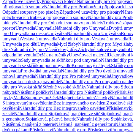
Zápachové uzávěrky
Připojovací kolena
Náhradní díly pro Připojovací
připojovacích souprav
Náhradní díly pro Prodloužení připojovacích s
Odpadní soupravy pro pisoáry
Zápachové uzávěrky pro pisoáry
Náhrad
splachovacích trubek a připojovacích souprav
Náhradní díly pro Prodl
bidety
Náhradní díly pro Odpadní soupravy pro bidety
Trubkové zápa
prostor
Umyvadla
Umyvadla
Náhradní díly pro Umyvadla
Dvojitá umy
pro Umyvadla na desku
Umývátka
Náhradní díly pro Umývátka
Rohov
umyvadla
Vestavná umyvadla
Náhradní díly pro Vestavná umyvadla
Ro
Umyvadla pro děti
Umyvadla
Mycí žlaby
Náhradní díly pro Mycí žlab
dřez
Náhradní díly pro Víceúčelový dřez
Záchytné kalové umyvadlo
U
odpadního ventilu
Držák na ručníky
Upevňovací materiál
Dekorativní 
umyvadlo
Sady umyvadla se skříňkou pod umyvadlo
Náhradní díly p
umyvadla se skříňkou pod umyvadlo
Koupelnový nábytek
Skříňky po
umyvadla
Pro dvojitá umyvadla
Náhradní díly pro Pro dvojitá umyvad
rohová umyvadla
Náhradní díly pro Pro rohová umyvadla
Umyvadlové
umyvadlo na desku, pravoúhlé
Náhradní díly pro Pro umyvadlo na de
díly pro Vysoká skříň
Středně vysoké skříňky
Náhradní díly pro Střed
nábytek
Nástěnné poličky
Náhradní díly pro Nástěnné poličky
Přísluše
prvky
Madla
Soupravy nožiček
Magnetické tabule
Zásuvky
Náhradní dí
S integrovaným osvětlením
Bez integrovaného osvětlení
Zrcadlové skř
osvětlení
Náhradní díly pro Bez integrovaného osvětlení
Příslušenství
S
ze sítě
Náhradní díly pro Stojánková, napájení ze sítě
Stojánková, napáj
z generátoru
Stojánková, páková baterie
Náhradní díly pro Stojánková,
Nástěnná, napájení z baterie
Nástěnná, napájení z generátoru
Náhradní 
dvěma pákami
Příslušenství
Náhradní díly pro Příslušenství
Pro umyvad