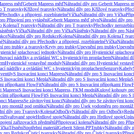
Mapress měď
Geberit Mapress měď
Náhradní díly pro Geberit Mapress 
ro T tvarovky
Křížové tvarovky
Náhradní díly pro Křížové tvarovky
Přec
Přechodky a připojení, rozebíratelné
Víčka
Náhradní díly pro Víčka
Přip
pro Připojení pro vytápění
Geberit Mapress měď plyn
Náhradní díly pro
ro Kolena
T tvarovky
Náhradní díly pro T tvarovky
Přechodky nerozebíra
nástěnky
Víčka
Náhradní díly pro Víčka
Nástěnky
Náhradní díly pro Nás
ukce
Náhradní díly pro Redukce
Kolena
Náhradní díly pro Kolena
T tvar
né
Náhradní díly pro Přechodky a připojení, rozebíratelné
Víčka
Náhradní
í pro trubky a tvarovky
Kryty pro trubky
Upevnění pro trubky
Upevnění
gienické splachovací jednotky
Náhradní díly pro Hygienické splachova
chovací nádržky a ovládání WC s hygienickým proplachem
Náhradní dí
hem
Hygienické vestavěné moduly
Náhradní díly pro Hygienické vestav
ovací nádržky a ovládání WC s hygienickým proplachem
Senzory
Kabely
ventily
S lisovacími konci Mapress
Náhradní díly pro S lisovacími konc
t
S lisovacími konci Mepla
Náhradní díly pro S lisovacími konci Mepla
S
ími přípojkami FlowFit
Náhradní díly pro S lisovacími přípojkami FlowF
ci Mapress
S lisovacími konci Mapress, FKM modrá
Kulové kohouty pr
acími přípojkami FlowFit
S lisovacími konci Mepla
Náhradní díly pro S 
konci Mapress
Se závitovými konci
Náhradní díly pro Se závitovými konc
 pro montáž pod omítku
Náhradní díly pro Úsek vodoměru pro montáž
ní díly pro Tvarovky
Kolena
Odbočky
Náhradní díly pro Odbočky
Redu
ení
Svařované spoje
Hrdlové spoje
Náhradní díly pro Hrdlové spoje
Upín
ipojení zařizovacích předmětů
Připojovací kolena
Náhradní díly pro Přip
íčka
Těsnění
Spotřební materiál
Geberit Silent-PP
Trubky
Náhradní díly 
ly pro Redukce
Čisticí tvarovky
Náhradní díly pro Čisticí tvarovky
Připoj