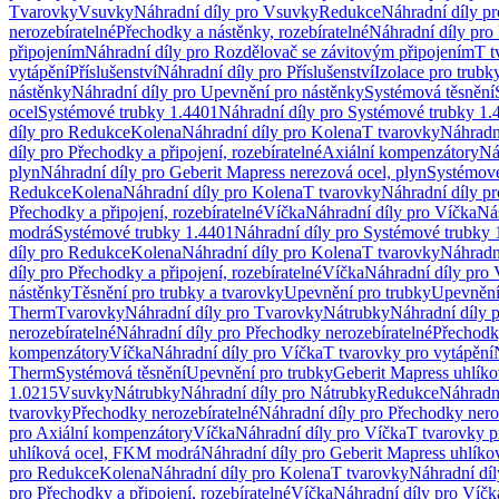
Tvarovky
Vsuvky
Náhradní díly pro Vsuvky
Redukce
Náhradní díly p
nerozebíratelné
Přechodky a nástěnky, rozebíratelné
Náhradní díly pro 
připojením
Náhradní díly pro Rozdělovač se závitovým připojením
T t
vytápění
Příslušenství
Náhradní díly pro Příslušenství
Izolace pro trubk
nástěnky
Náhradní díly pro Upevnění pro nástěnky
Systémová těsnění
ocel
Systémové trubky 1.4401
Náhradní díly pro Systémové trubky 1.
díly pro Redukce
Kolena
Náhradní díly pro Kolena
T tvarovky
Náhradn
díly pro Přechodky a připojení, rozebíratelné
Axiální kompenzátory
Ná
plyn
Náhradní díly pro Geberit Mapress nerezová ocel, plyn
Systémové
Redukce
Kolena
Náhradní díly pro Kolena
T tvarovky
Náhradní díly p
Přechodky a připojení, rozebíratelné
Víčka
Náhradní díly pro Víčka
Ná
modrá
Systémové trubky 1.4401
Náhradní díly pro Systémové trubky 
díly pro Redukce
Kolena
Náhradní díly pro Kolena
T tvarovky
Náhradn
díly pro Přechodky a připojení, rozebíratelné
Víčka
Náhradní díly pro 
nástěnky
Těsnění pro trubky a tvarovky
Upevnění pro trubky
Upevnění 
Therm
Tvarovky
Náhradní díly pro Tvarovky
Nátrubky
Náhradní díly 
nerozebíratelné
Náhradní díly pro Přechodky nerozebíratelné
Přechodky
kompenzátory
Víčka
Náhradní díly pro Víčka
T tvarovky pro vytápění
Therm
Systémová těsnění
Upevnění pro trubky
Geberit Mapress uhlíko
1.0215
Vsuvky
Nátrubky
Náhradní díly pro Nátrubky
Redukce
Náhradn
tvarovky
Přechodky nerozebíratelné
Náhradní díly pro Přechodky nero
pro Axiální kompenzátory
Víčka
Náhradní díly pro Víčka
T tvarovky p
uhlíková ocel, FKM modrá
Náhradní díly pro Geberit Mapress uhlík
pro Redukce
Kolena
Náhradní díly pro Kolena
T tvarovky
Náhradní díl
pro Přechodky a připojení, rozebíratelné
Víčka
Náhradní díly pro Víčk