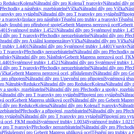
ro Redukce
Kolena
Náhradní díly pro Kolena
T tvarovky
Náhradní díly p
Přechodky a nástěnky, rozebíratelné
Víčka
Náhradní díly pro Víčka
Nást
varovky pro vytápění
Náhradní díly pro T tvarovky pro vytápění
Připoje
y a tvarovky
Izolace pro nástěnky
Těsnění pro trubky a tvarovky
Těsnění
Sady šroubů pro přírubové spoje
Geberit Mapress nerezová ocel
Geberit
4401
Systémové trubky 1.4521
Náhradní díly pro Systémové trubky 1.4
í díly pro T tvarovky
Přechodky nerozebíratelné
Náhradní díly pro Přec
hradní díly pro Axiální kompenzátory
Víčka
Náhradní díly pro Víčka
Ná
 trubky 1.4401
Náhradní díly pro Systémové trubky 1.4401
Vsuvky
Nát
ro T tvarovky
Přechodky nerozebíratelné
Náhradní díly pro Přechodky ne
stěnky
Náhradní díly pro Nástěnky
Geberit Mapress nerezová ocel, F
1.4401
Systémové trubky 1.4521
Náhradní díly pro Systémové trubky 1
í díly pro T tvarovky
Přechodky nerozebíratelné
Náhradní díly pro Přec
Víčka
Geberit Mapress nerezová ocel, příslušenství
Náhradní díly pro Ge
pro připojení
Náhradní díly pro Upevnění pro připojení
Systémová těsn
pro Nátrubky
Redukce
Náhradní díly pro Redukce
Kolena
Náhradní díly 
 a spojky, rozebíratelné
Náhradní díly pro Přechodky a spojky, rozebír
Náhradní díly pro T tvarovky pro vytápění
Připojení pro vytápění
Náhrad
vá ocel
Geberit Mapress uhlíková ocel
Náhradní díly pro Geberit Mapres
í díly pro Redukce
Kolena
Náhradní díly pro Kolena
T tvarovky
Náhradn
zebíratelné
Přechodky a připojení, rozebíratelné
Náhradní díly pro Přech
ro vytápění
Náhradní díly pro T tvarovky pro vytápění
Připojení pro vyt
ová ocel, FKM modrá
Systémové trubky 1.0034
Systémové trubky 1.021
y pro T tvarovky
Přechodky nerozebíratelné
Náhradní díly pro Přechodk
a
Příslušenství pro Geberit Mapress uhlíková ocel
Těsnění pro trubky a 