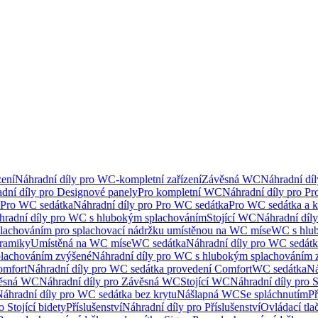
ení
Náhradní díly pro WC-kompletní zařízení
Závěsná WC
Náhradní dí
dní díly pro Designové panely
Pro kompletní WC
Náhradní díly pro P
Pro WC sedátka
Náhradní díly pro Pro WC sedátka
Pro WC sedátka a 
hradní díly pro WC s hlubokým splachováním
Stojící WC
Náhradní díly
lachováním pro splachovací nádržku umístěnou na WC míse
WC s hlu
eramiky
Umístěná na WC míse
WC sedátka
Náhradní díly pro WC sedát
lachováním zvýšené
Náhradní díly pro WC s hlubokým splachováním 
omfort
Náhradní díly pro WC sedátka provedení Comfort
WC sedátka
Ná
ěsná WC
Náhradní díly pro Závěsná WC
Stojící WC
Náhradní díly pro 
áhradní díly pro WC sedátka bez krytu
Nášlapná WC
Se spláchnutím
Př
 Stojící bidety
Příslušenství
Náhradní díly pro Příslušenství
Ovládací tla