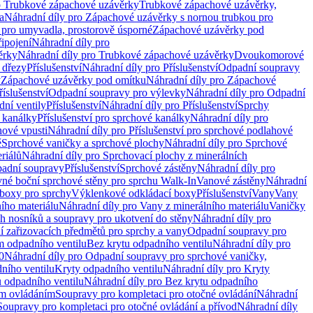
o Trubkové zápachové uzávěrky
Trubkové zápachové uzávěrky,
a
Náhradní díly pro Zápachové uzávěrky s nornou trubkou pro
 pro umyvadla, prostorově úsporné
Zápachové uzávěrky pod
řipojení
Náhradní díly pro
ěrky
Náhradní díly pro Trubkové zápachové uzávěrky
Dvoukomorové
 dřezy
Příslušenství
Náhradní díly pro Příslušenství
Odpadní soupravy
y
Zápachové uzávěrky pod omítku
Náhradní díly pro Zápachové
říslušenství
Odpadní soupravy pro výlevky
Náhradní díly pro Odpadní
ní ventily
Příslušenství
Náhradní díly pro Příslušenství
Sprchy
 kanálky
Příslušenství pro sprchové kanálky
Náhradní díly pro
hové vpusti
Náhradní díly pro Příslušenství pro sprchové podlahové
ě
Sprchové vaničky a sprchové plochy
Náhradní díly pro Sprchové
riálů
Náhradní díly pro Sprchovací plochy z minerálních
padní soupravy
Příslušenství
Sprchové zástěny
Náhradní díly pro
vné boční sprchové stěny pro sprchu Walk-In
Vanové zástěny
Náhradní
boxy pro sprchy
Výklenkové odkládací boxy
Příslušenství
Vany
Vany
ího materiálu
Náhradní díly pro Vany z minerálního materiálu
Vaničky
h nosníků a soupravy pro ukotvení do stěny
Náhradní díly pro
ní zařizovacích předmětů pro sprchy a vany
Odpadní soupravy pro
m odpadního ventilu
Bez krytu odpadního ventilu
Náhradní díly pro
0
Náhradní díly pro Odpadní soupravy pro sprchové vaničky,
ního ventilu
Kryty odpadního ventilu
Náhradní díly pro Kryty
 odpadního ventilu
Náhradní díly pro Bez krytu odpadního
ým ovládáním
Soupravy pro kompletaci pro otočné ovládání
Náhradní
Soupravy pro kompletaci pro otočné ovládání a přívod
Náhradní díly