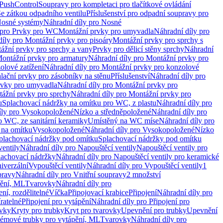
 PushControl
Soupravy pro kompletaci pro tlačítkové ovládání
Se zátkou odpadního ventilu
Příslušenství pro odpadní soupravy pro
osné systémy
Náhradní díly pro Nosné
 pro Prvky pro WC
Montážní prvky pro umyvadla
Náhradní díly pro
díly pro Montážní prvky pro pisoáry
Montážní prvky pro sprchy s
ážní prvky pro sprchy a vany
Prvky pro dělicí stěny sprchy
Náhradní
ontážní prvky pro armatury
Náhradní díly pro Montážní prvky pro
olové zatížení
Náhradní díly pro Montážní prvky pro konzolové
alační prvky pro zásobníky na stěnu
Příslušenství
Náhradní díly pro
rvky pro umyvadla
Náhradní díly pro Montážní prvky pro
ážní prvky pro sprchy
Náhradní díly pro Montážní prvky pro
u
Splachovací nádržky na omítku pro WC, z plastu
Náhradní díly pro
íly pro Vysokopoložené
Nízko a středněpoložené
Náhradní díly pro
o WC, ze sanitární keramiky
Umístěný na WC míse
Náhradní díly pro
 na omítku
Vysokopoložené
Náhradní díly pro Vysokopoložené
Nízko
plachovací nádržky pod omítku
Splachovací nádržky pod omítku
ventily
Náhradní díly pro Napouštěcí ventily
Napouštěcí ventily pro
lachovací nádržky
Náhradní díly pro Napouštěcí ventily pro keramické
iverzální
Vypouštěcí ventily
Náhradní díly pro Vypouštěcí ventily
1
pravy
Náhradní díly pro Vnitřní soupravy
2 množství
pění, ML
Tvarovky
Náhradní díly pro
ní, rozdělitelné
Víčka
Připojovací krabice
Připojení
Náhradní díly pro
ratelné
Připojení pro vytápění
Náhradní díly pro Připojení pro
ovky
Kryty pro trubky
Kryt pro tvarovky
Upevnění pro trubky
Upevnění
témové trubky pro vytápění, ML
Tvarovky
Náhradní díly pro