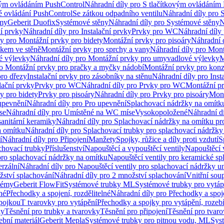
vým ovládáním PushControl
Náhradní díly pro S tlačítkovým ovládáním
vé ovládání PushControl
Se zátkou odpadního ventilu
Náhradní díly pro 
émy
Geberit Duofix
Systémové stěny
Náhradní díly pro Systémové stěny
N
ní prvky
Náhradní díly pro Instalační prvky
Prvky pro WC
Náhradní díly
ly pro Montážní prvky pro bidety
Montážní prvky pro pisoáry
Náhradní 
okem ve stěně
Montážní prvky pro sprchy a vany
Náhradní díly pro Mont
é výlevky
Náhradní díly pro Montážní prvky pro umyvadlové výlevky
M
ro Montážní prvky pro pračky a myčky nádobí
Montážní prvky pro konz
pro dřezy
Instalační prvky pro zásobníky na stěnu
Náhradní díly pro Inst
lační prvky
Prvky pro WC
Náhradní díly pro Prvky pro WC
Montážní p
y pro bidety
Prvky pro pisoáry
Náhradní díly pro Prvky pro pisoáry
Mont
upevnění
Náhradní díly pro Pro upevnění
Splachovací nádržky na omítk
se
Náhradní díly pro Umístěné na WC míse
Vysokopoložené
Náhradní d
anitární keramiky
Náhradní díly pro Splachovací nádržky na omítku pr
a omítku
Náhradní díly pro Splachovací trubky pro splachovací nádržky
í
Náhradní díly pro Připojení
Manžety
Spojky, růžice a díly proti vzdutí
S
chovací trubky
Příslušenství
Napouštěcí a vypouštěcí ventily
Napouštěcí 
pro splachovací nádržky na omítku
Napouštěcí ventily pro keramické sp
erzální
Náhradní díly pro Napouštěcí ventily pro splachovací nádržky un
žství splachování
Náhradní díly pro 2 množství splachování
Vnitřní sou
témy
Geberit FlowFit
Systémové trubky ML
Systémové trubky pro vytá
né
Přechodky a spojení, rozdělitelné
Náhradní díly pro Přechodky a spoje
ípojkou
T tvarovky pro vytápění
Přechodky a spojky pro vytápění, rozebí
ky
Těsnění pro trubky a tvarovky
Těsnění pro připojení
Těsnění pro tvar
ební materiál
Geberit Mepla
Systémové trubky pro pitnou vodu, ML
Sys