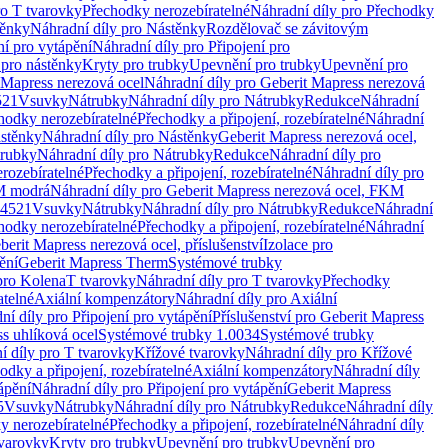
ro T tvarovky
Přechodky nerozebíratelné
Náhradní díly pro Přechodky
ěnky
Náhradní díly pro Nástěnky
Rozdělovač se závitovým
ní pro vytápění
Náhradní díly pro Připojení pro
 pro nástěnky
Kryty pro trubky
Upevnění pro trubky
Upevnění pro
 Mapress nerezová ocel
Náhradní díly pro Geberit Mapress nerezová
521
Vsuvky
Nátrubky
Náhradní díly pro Nátrubky
Redukce
Náhradní
hodky nerozebíratelné
Přechodky a připojení, rozebíratelné
Náhradní
stěnky
Náhradní díly pro Nástěnky
Geberit Mapress nerezová ocel,
rubky
Náhradní díly pro Nátrubky
Redukce
Náhradní díly pro
rozebíratelné
Přechodky a připojení, rozebíratelné
Náhradní díly pro
KM modrá
Náhradní díly pro Geberit Mapress nerezová ocel, FKM
.4521
Vsuvky
Nátrubky
Náhradní díly pro Nátrubky
Redukce
Náhradní
hodky nerozebíratelné
Přechodky a připojení, rozebíratelné
Náhradní
berit Mapress nerezová ocel, příslušenství
Izolace pro
ění
Geberit Mapress Therm
Systémové trubky
pro Kolena
T tvarovky
Náhradní díly pro T tvarovky
Přechodky
atelné
Axiální kompenzátory
Náhradní díly pro Axiální
ní díly pro Připojení pro vytápění
Příslušenství pro Geberit Mapress
s uhlíková ocel
Systémové trubky 1.0034
Systémové trubky
í díly pro T tvarovky
Křížové tvarovky
Náhradní díly pro Křížové
odky a připojení, rozebíratelné
Axiální kompenzátory
Náhradní díly
ápění
Náhradní díly pro Připojení pro vytápění
Geberit Mapress
5
Vsuvky
Nátrubky
Náhradní díly pro Nátrubky
Redukce
Náhradní díly
y nerozebíratelné
Přechodky a připojení, rozebíratelné
Náhradní díly
tvarovky
Kryty pro trubky
Upevnění pro trubky
Upevnění pro