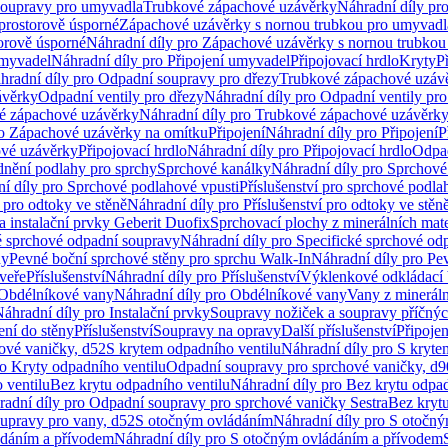
soupravy pro umyvadla
Trubkové zápachové uzávěrky
Náhradní díly pr
prostorově úsporné
Zápachové uzávěrky s nornou trubkou pro umyvadl
orově úsporné
Náhradní díly pro Zápachové uzávěrky s nornou trubkou
umyvadel
Náhradní díly pro Připojení umyvadel
Připojovací hrdlo
Kryty
P
hradní díly pro Odpadní soupravy pro dřezy
Trubkové zápachové uzáv
ávěrky
Odpadní ventily pro dřezy
Náhradní díly pro Odpadní ventily pro
é zápachové uzávěrky
Náhradní díly pro Trubkové zápachové uzávěrk
ro Zápachové uzávěrky na omítku
Připojení
Náhradní díly pro Připojení
P
ové uzávěrky
Připojovací hrdlo
Náhradní díly pro Připojovací hrdlo
Odpad
dnění podlahy pro sprchy
Sprchové kanálky
Náhradní díly pro Sprchové
í díly pro Sprchové podlahové vpusti
Příslušenství pro sprchové podla
í pro odtoky ve stěně
Náhradní díly pro Příslušenství pro odtoky ve stěn
a instalační prvky Geberit Duofix
Sprchovací plochy z minerálních mate
é sprchové odpadní soupravy
Náhradní díly pro Specifické sprchové od
ny
Pevné boční sprchové stěny pro sprchu Walk-In
Náhradní díly pro Pe
veře
Příslušenství
Náhradní díly pro Příslušenství
Výklenkové odkládací 
Obdélníkové vany
Náhradní díly pro Obdélníkové vany
Vany z mineráln
áhradní díly pro Instalační prvky
Soupravy nožiček a soupravy příčnýc
ení do stěny
Příslušenství
Soupravy na opravy
Další příslušenství
Připoje
ové vaničky, d52
S krytem odpadního ventilu
Náhradní díly pro S kryte
ro Kryty odpadního ventilu
Odpadní soupravy pro sprchové vaničky, d9
 ventilu
Bez krytu odpadního ventilu
Náhradní díly pro Bez krytu odpad
adní díly pro Odpadní soupravy pro sprchové vaničky Sestra
Bez krytu
upravy pro vany, d52
S otočným ovládáním
Náhradní díly pro S otočn
ádáním a přívodem
Náhradní díly pro S otočným ovládáním a přívodem