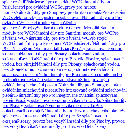
splachování
Příslušenství pro ovládání WC
Náhradní díly pro
Příslušenství pro ovládání WC
Soupravy pro hrubou
montáž
Náhradní díly pro Soupravy pro hrubou montáž
Pro ovládání
WC s elektronickým spuštěním splachování
Náhradní díly pro Pro
ovládání WC s elektronickým spuštěním
splachování
Spojky
Sanitární moduly Geberit Monolith
Sanitární
moduly pro WC
Náhradní díly pro Sanitární moduly pro WC
Pro
závěsná WC
Náhradní díly pro Pro závěsná WC
Pro stojící
WC
Náhradní díly pro Pro stojící WC
Příslušenství
Náhradní díly pro
Příslušenství
Spotřební materiál
Pisoáry
Pisoáry, splachované vodou,
s okrajem
Náhradní díly pro Pisoáry, splachované vodou,
s okrajem
Bez víka
Náhradní díly pro Bez víka
Pisoáry, splachované
vodou, bez okraje
Náhradní díly pro Pisoáry, splachované vodou,
bez okraje
Pro montáž na omítku nebo podomítkové ovládání
splachování pisoáru
Náhradní díly pro Pro montáž na omítku nebo
podomítkové ovládání splachování pisoáru
S integrovaným
ovládáním splachování pisoáru
Náhradní díly pro S integrovaným
ovládáním splachování pisoáru
Pro integrované ovládání splachování
pisoáru
Náhradní díly pro Pro integrované ovládání splachování
pisoáru
Pisoáry, splachované vodou, s víkem / pro víko
Náhradní díly
pro Pisoáry, splachované vodou, s víkem / pro víko
Bez
oplachovacího okraje
Náhradní díly pro Bez oplachovacího okraje
Se
splachovacím okrajem
Náhradní díly pro Se splachovacím
okrajem
Pisoáry, provoz bez vody
Náhradní díly pro Pisoáry, provoz
bez vody
Bez víka
Náhradní díly pro Bez víka
Dělicí stěny