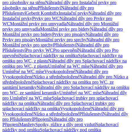
pro zásobníky na stěnu
Náhradní díly pro Instalační prvky pro
zásobníky na stěnu
Příslušenství
Náhradní díly pro
Příslušenství
Geberit Kombifix
Instalační prvky
Náhradní díly pro
Instalační prvky
Prvky pro WC
Náhradní díly pro Prvky pro
WC
Montážní prvky pro umyvadla
Náhradní díly pro Montážní
prvky pro umyvadla
Montážní prvky pro bidety
Náhradní díly pro
Montážní prvky pro bidety
Prvky pro pisoáry
Náhradní díly pro
Prvky pro pisoáry
Montážní prvky pro sprchy
Náhradní díly pro
Montážní prvky pro sprchy
Příslušenství
Náhradní díly pro
Příslušenství
Pro prvky WC
Pro upevnění
Náhradní díly pro Pro
upevnění
Splachovací nádržky na omítku
Splachovací nádržky na
omítku pro WC, z plastu
Náhradní díly pro Splachovací nádržky na
omítku pro WC, z plastu
Umístěné na WC míse
Náhradní díly pro
Umístěné na WC míse
Vysokopoložené
Náhradní díly pro
Vysokopoložené
Nízko a středněpoložené
Náhradní díly pro Nízko a
středněpoložené
Splachovací nádržky na omítku pro WC, ze
sanitární keramiky
Náhradní díly pro Splachovací nádržky na omítku
pro WC, ze sanitární keramiky
Umístěný na WC míse
Náhradní díly
pro Umístěný na WC míse
Splachovací trubky pro splachovací
nádržky na omítku
Náhradní díly pro Splachovací trubky pro
splachovací nádržky na omítku
Vysokopoložené
Náhradní díly pro
Vysokopoložené
Nízko a středněpoložené
Příslušenství
Náhradní díly
pro Příslušenství
Připojení
Náhradní díly pro
Připojení
Manžety
Spojky, růžice a díly proti vzdutí
Splachovací
nádržky pod omítku
Splachovací nádržky pod omítku