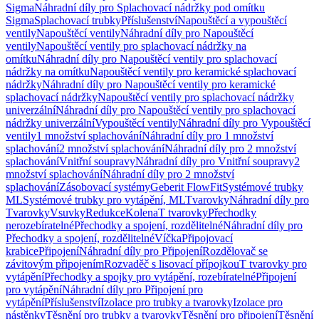
Sigma
Náhradní díly pro Splachovací nádržky pod omítku
Sigma
Splachovací trubky
Příslušenství
Napouštěcí a vypouštěcí
ventily
Napouštěcí ventily
Náhradní díly pro Napouštěcí
ventily
Napouštěcí ventily pro splachovací nádržky na
omítku
Náhradní díly pro Napouštěcí ventily pro splachovací
nádržky na omítku
Napouštěcí ventily pro keramické splachovací
nádržky
Náhradní díly pro Napouštěcí ventily pro keramické
splachovací nádržky
Napouštěcí ventily pro splachovací nádržky
univerzální
Náhradní díly pro Napouštěcí ventily pro splachovací
nádržky univerzální
Vypouštěcí ventily
Náhradní díly pro Vypouštěcí
ventily
1 množství splachování
Náhradní díly pro 1 množství
splachování
2 množství splachování
Náhradní díly pro 2 množství
splachování
Vnitřní soupravy
Náhradní díly pro Vnitřní soupravy
2
množství splachování
Náhradní díly pro 2 množství
splachování
Zásobovací systémy
Geberit FlowFit
Systémové trubky
ML
Systémové trubky pro vytápění, ML
Tvarovky
Náhradní díly pro
Tvarovky
Vsuvky
Redukce
Kolena
T tvarovky
Přechodky
nerozebíratelné
Přechodky a spojení, rozdělitelné
Náhradní díly pro
Přechodky a spojení, rozdělitelné
Víčka
Připojovací
krabice
Připojení
Náhradní díly pro Připojení
Rozdělovač se
závitovým připojením
Rozvaděč s lisovací přípojkou
T tvarovky pro
vytápění
Přechodky a spojky pro vytápění, rozebíratelné
Připojení
pro vytápění
Náhradní díly pro Připojení pro
vytápění
Příslušenství
Izolace pro trubky a tvarovky
Izolace pro
nástěnky
Těsnění pro trubky a tvarovky
Těsnění pro připojení
Těsnění