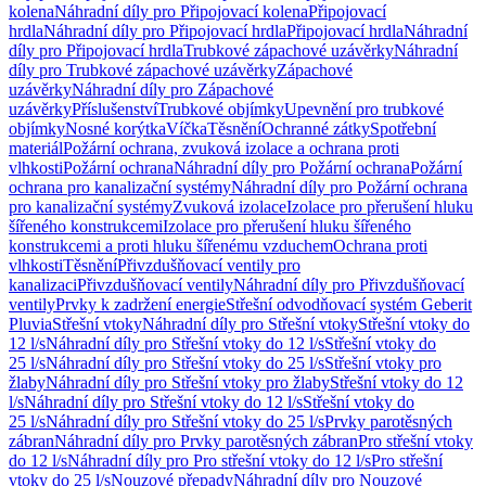
kolena
Náhradní díly pro Připojovací kolena
Připojovací
hrdla
Náhradní díly pro Připojovací hrdla
Připojovací hrdla
Náhradní
díly pro Připojovací hrdla
Trubkové zápachové uzávěrky
Náhradní
díly pro Trubkové zápachové uzávěrky
Zápachové
uzávěrky
Náhradní díly pro Zápachové
uzávěrky
Příslušenství
Trubkové objímky
Upevnění pro trubkové
objímky
Nosné korýtka
Víčka
Těsnění
Ochranné zátky
Spotřební
materiál
Požární ochrana, zvuková izolace a ochrana proti
vlhkosti
Požární ochrana
Náhradní díly pro Požární ochrana
Požární
ochrana pro kanalizační systémy
Náhradní díly pro Požární ochrana
pro kanalizační systémy
Zvuková izolace
Izolace pro přerušení hluku
šířeného konstrukcemi
Izolace pro přerušení hluku šířeného
konstrukcemi a proti hluku šířenému vzduchem
Ochrana proti
vlhkosti
Těsnění
Přivzdušňovací ventily pro
kanalizaci
Přivzdušňovací ventily
Náhradní díly pro Přivzdušňovací
ventily
Prvky k zadržení energie
Střešní odvodňovací systém Geberit
Pluvia
Střešní vtoky
Náhradní díly pro Střešní vtoky
Střešní vtoky do
12 l/s
Náhradní díly pro Střešní vtoky do 12 l/s
Střešní vtoky do
25 l/s
Náhradní díly pro Střešní vtoky do 25 l/s
Střešní vtoky pro
žlaby
Náhradní díly pro Střešní vtoky pro žlaby
Střešní vtoky do 12
l/s
Náhradní díly pro Střešní vtoky do 12 l/s
Střešní vtoky do
25 l/s
Náhradní díly pro Střešní vtoky do 25 l/s
Prvky parotěsných
zábran
Náhradní díly pro Prvky parotěsných zábran
Pro střešní vtoky
do 12 l/s
Náhradní díly pro Pro střešní vtoky do 12 l/s
Pro střešní
vtoky do 25 l/s
Nouzové přepady
Náhradní díly pro Nouzové