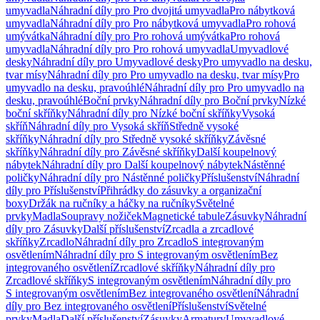
umyvadla
Náhradní díly pro Pro dvojitá umyvadla
Pro nábytková
umyvadla
Náhradní díly pro Pro nábytková umyvadla
Pro rohová
umývátka
Náhradní díly pro Pro rohová umývátka
Pro rohová
umyvadla
Náhradní díly pro Pro rohová umyvadla
Umyvadlové
desky
Náhradní díly pro Umyvadlové desky
Pro umyvadlo na desku,
tvar mísy
Náhradní díly pro Pro umyvadlo na desku, tvar mísy
Pro
umyvadlo na desku, pravoúhlé
Náhradní díly pro Pro umyvadlo na
desku, pravoúhlé
Boční prvky
Náhradní díly pro Boční prvky
Nízké
boční skříňky
Náhradní díly pro Nízké boční skříňky
Vysoká
skříň
Náhradní díly pro Vysoká skříň
Středně vysoké
skříňky
Náhradní díly pro Středně vysoké skříňky
Závěsné
skříňky
Náhradní díly pro Závěsné skříňky
Další koupelnový
nábytek
Náhradní díly pro Další koupelnový nábytek
Nástěnné
poličky
Náhradní díly pro Nástěnné poličky
Příslušenství
Náhradní
díly pro Příslušenství
Přihrádky do zásuvky a organizační
boxy
Držák na ručníky a háčky na ručníky
Světelné
prvky
Madla
Soupravy nožiček
Magnetické tabule
Zásuvky
Náhradní
díly pro Zásuvky
Další příslušenství
Zrcadla a zrcadlové
skříňky
Zrcadlo
Náhradní díly pro Zrcadlo
S integrovaným
osvětlením
Náhradní díly pro S integrovaným osvětlením
Bez
integrovaného osvětlení
Zrcadlové skříňky
Náhradní díly pro
Zrcadlové skříňky
S integrovaným osvětlením
Náhradní díly pro
S integrovaným osvětlením
Bez integrovaného osvětlení
Náhradní
díly pro Bez integrovaného osvětlení
Příslušenství
Světelné
prvky
Madla
Další příslušenství
Zásuvky
Armatury
Umyvadlové