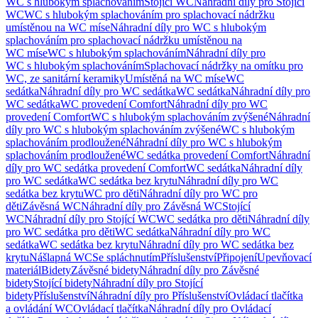
WC s hlubokým splachováním
Stojící WC
Náhradní díly pro Stojící
WC
WC s hlubokým splachováním pro splachovací nádržku
umístěnou na WC míse
Náhradní díly pro WC s hlubokým
splachováním pro splachovací nádržku umístěnou na
WC míse
WC s hlubokým splachováním
Náhradní díly pro
WC s hlubokým splachováním
Splachovací nádržky na omítku pro
WC, ze sanitární keramiky
Umístěná na WC míse
WC
sedátka
Náhradní díly pro WC sedátka
WC sedátka
Náhradní díly pro
WC sedátka
WC provedení Comfort
Náhradní díly pro WC
provedení Comfort
WC s hlubokým splachováním zvýšené
Náhradní
díly pro WC s hlubokým splachováním zvýšené
WC s hlubokým
splachováním prodloužené
Náhradní díly pro WC s hlubokým
splachováním prodloužené
WC sedátka provedení Comfort
Náhradní
díly pro WC sedátka provedení Comfort
WC sedátka
Náhradní díly
pro WC sedátka
WC sedátka bez krytu
Náhradní díly pro WC
sedátka bez krytu
WC pro děti
Náhradní díly pro WC pro
děti
Závěsná WC
Náhradní díly pro Závěsná WC
Stojící
WC
Náhradní díly pro Stojící WC
WC sedátka pro děti
Náhradní díly
pro WC sedátka pro děti
WC sedátka
Náhradní díly pro WC
sedátka
WC sedátka bez krytu
Náhradní díly pro WC sedátka bez
krytu
Nášlapná WC
Se spláchnutím
Příslušenství
Připojení
Upevňovací
materiál
Bidety
Závěsné bidety
Náhradní díly pro Závěsné
bidety
Stojící bidety
Náhradní díly pro Stojící
bidety
Příslušenství
Náhradní díly pro Příslušenství
Ovládací tlačítka
a ovládání WC
Ovládací tlačítka
Náhradní díly pro Ovládací