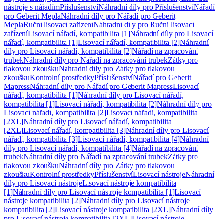
nástroje s nářadím
Příslušenství
Náhradní díly pro Příslušenství
Nářadí
pro Geberit Mepla
Náhradní díly pro Nářadí pro Geberit
Mepla
Ruční lisovací zařízení
Náhradní díly pro Ruční lisovací
zařízení
Lisovací nářadí, kompatibilita [1]
Náhradní díly pro Lisovací
nářadí, kompatibilita [1]
Lisovací nářadí, kompatibilita [2]
Náhradní
díly pro Lisovací nářadí, kompatibilita [2]
Nářadí na zpracování
trubek
Náhradní díly pro Nářadí na zpracování trubek
Zátky pro
tlakovou zkoušku
Náhradní díly pro Zátky pro tlakovou
zkoušku
Kontrolní prostředky
Příslušenství
Nářadí pro Geberit
Mapress
Náhradní díly pro Nářadí pro Geberit Mapress
Lisovací
nářadí, kompatibilita [1]
Náhradní díly pro Lisovací nářadí,
kompatibilita [1]
Lisovací nářadí, kompatibilita [2]
Náhradní díly pro
Lisovací nářadí, kompatibilita [2]
Lisovací nářadí, kompatibilita
[2XL]
Náhradní díly pro Lisovací nářadí, kompatibilita
[2XL]
Lisovací nářadí, kompatibilita [3]
Náhradní díly pro Lisovací
nářadí, kompatibilita [3]
Lisovací nářadí, kompatibilita [4]
Náhradní
díly pro Lisovací nářadí, kompatibilita [4]
Nářadí na zpracování
trubek
Náhradní díly pro Nářadí na zpracování trubek
Zátky pro
tlakovou zkoušku
Náhradní díly pro Zátky pro tlakovou
zkoušku
Kontrolní prostředky
Příslušenství
Lisovací nástroje
Náhradní
díly pro Lisovací nástroje
Lisovací nástroje kompatibilita
[1]
Náhradní díly pro Lisovací nástroje kompatibilita [1]
Lisovací
nástroje kompatibilita [2]
Náhradní díly pro Lisovací nástroje
kompatibilita [2]
Lisovací nástroje kompatibilita [2XL]
Náhradní díly
pro Lisovací nástroje kompatibilita [2XL]
Lisovací nástroje,