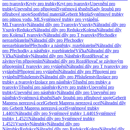
pro tvarovky
Kryty pro trubky
Kryt pro tvarovky
Upevnění pro
trubky
Upevnění pro připojení
Systémová těsnění
Sady šroubů pro
přírubové spoje
Spotřební materiál
Geberit Mepla
Systémové trubky
pro pitnou vodu, ML
Systémové trubky pro vytápění,
ML
Tvarovky
Náhradní díly pro Tvarovky
Vsuvky
Náhradní díly pro
Vsuvky
Redukce
Náhradní díly pro Redukce
Kolena
Náhradní díly
pro Kolena
T tvarovky
Náhradní díly pro T tvarovky
Přechodky
nerozebíratelné
Náhradní díly pro Přechodky
nerozebíratelné
Přechodky a nástěnky, rozebíratelné
Náhradní díly
pro Přechodky a nástěnky, rozebíratelné
Víčka
Náhradní díly pro
Víčka
Nástěnky
Náhradní díly pro Nástěnky
Rozdělovač se
závitovým připojením
Náhradní díly pro Rozdělovač se závitovým
připojením
T tvarovky pro vytápění
Náhradní díly pro T tvarovky pro
vytápění
Připojení pro vytápění
Náhradní díly pro Připojení pro
vytápění
Příslušenství
Náhradní díly pro Příslušenství
Izolace pro
trubky a tvarovky
Izolace pro nástěnky
Těsnění pro trubky a
tvarovky
Těsnění pro nástěnky
Kryty pro trubky
Upevnění pro
trubky
Upevnění pro nástěnky
Náhradní díly pro Upevnění pro
nástěnky
Systémová těsnění
Sady šroubů pro přírubové spoje
Geberit
Mapress nerezová ocel
Geberit Mapress nerezová ocel
Náhradní díly
pro Geberit Mapress nerezová ocel
Systémové trubky
1.4401
Náhradní díly pro Systémové trubky 1.4401
Systémové
trubky 1.4521
Náhradní díly pro Systémové trubky
1.4521
Vsuvky
Nátrubky
Náhradní díly pro
Nátrubky
Redukce
Náhradní díly pro Redukce
Kolena
Náhradní díly