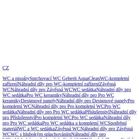
CZ
WC a pisoáry
Sprchovací WC Geberit AquaClean
WC-kompletní
zařízení
Náhradní díly pro WC-kompletní zařízení
Závěsná
WC
Náhradní díly pro Závěsná WC
WC sedátka
Náhradní díly pro
WC sedátka
Pro WC keramiky
Náhradní díly pro Pro WC
keramiky
Designové panely
Náhradní díly pro Designové panely
Pro
kompletní WC
Náhradní díly pro Pro kompletní WC
Pro WC
sedátka
Náhradní díly pro Pro WC sedátka
Příslušenství
Náhradní díly
pro Příslušenství
Pro kompletní WC
Pro WC sedátka
Náhradní díly
pro Pro WC sedátka
Pro WC sedátka a kompletní WC
Spotřební
materiál
WC a WC sedátka
Závěsná WC
Náhradní díly pro Závěsná
WC
WC s hlubokým splachováním
Náhradní díly pro