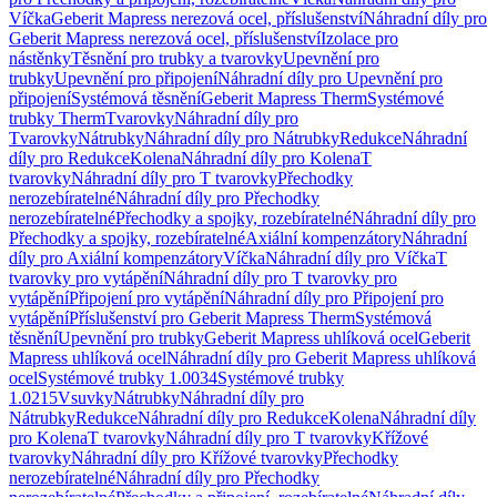
Víčka
Geberit Mapress nerezová ocel, příslušenství
Náhradní díly pro
Geberit Mapress nerezová ocel, příslušenství
Izolace pro
nástěnky
Těsnění pro trubky a tvarovky
Upevnění pro
trubky
Upevnění pro připojení
Náhradní díly pro Upevnění pro
připojení
Systémová těsnění
Geberit Mapress Therm
Systémové
trubky Therm
Tvarovky
Náhradní díly pro
Tvarovky
Nátrubky
Náhradní díly pro Nátrubky
Redukce
Náhradní
díly pro Redukce
Kolena
Náhradní díly pro Kolena
T
tvarovky
Náhradní díly pro T tvarovky
Přechodky
nerozebíratelné
Náhradní díly pro Přechodky
nerozebíratelné
Přechodky a spojky, rozebíratelné
Náhradní díly pro
Přechodky a spojky, rozebíratelné
Axiální kompenzátory
Náhradní
díly pro Axiální kompenzátory
Víčka
Náhradní díly pro Víčka
T
tvarovky pro vytápění
Náhradní díly pro T tvarovky pro
vytápění
Připojení pro vytápění
Náhradní díly pro Připojení pro
vytápění
Příslušenství pro Geberit Mapress Therm
Systémová
těsnění
Upevnění pro trubky
Geberit Mapress uhlíková ocel
Geberit
Mapress uhlíková ocel
Náhradní díly pro Geberit Mapress uhlíková
ocel
Systémové trubky 1.0034
Systémové trubky
1.0215
Vsuvky
Nátrubky
Náhradní díly pro
Nátrubky
Redukce
Náhradní díly pro Redukce
Kolena
Náhradní díly
pro Kolena
T tvarovky
Náhradní díly pro T tvarovky
Křížové
tvarovky
Náhradní díly pro Křížové tvarovky
Přechodky
nerozebíratelné
Náhradní díly pro Přechodky