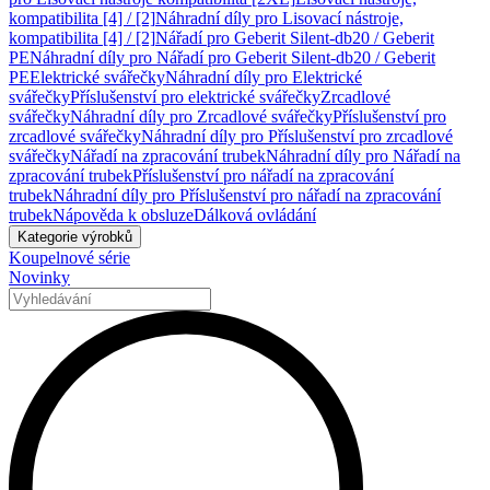
kompatibilita [4] / [2]
Náhradní díly pro Lisovací nástroje,
kompatibilita [4] / [2]
Nářadí pro Geberit Silent-db20 / Geberit
PE
Náhradní díly pro Nářadí pro Geberit Silent-db20 / Geberit
PE
Elektrické svářečky
Náhradní díly pro Elektrické
svářečky
Příslušenství pro elektrické svářečky
Zrcadlové
svářečky
Náhradní díly pro Zrcadlové svářečky
Příslušenství pro
zrcadlové svářečky
Náhradní díly pro Příslušenství pro zrcadlové
svářečky
Nářadí na zpracování trubek
Náhradní díly pro Nářadí na
zpracování trubek
Příslušenství pro nářadí na zpracování
trubek
Náhradní díly pro Příslušenství pro nářadí na zpracování
trubek
Nápověda k obsluze
Dálková ovládání
Kategorie výrobků
Koupelnové série
Novinky