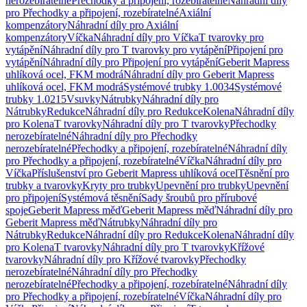
nerozebíratelné
Přechodky a připojení, rozebíratelné
Náhradní díly
pro Přechodky a připojení, rozebíratelné
Axiální
kompenzátory
Náhradní díly pro Axiální
kompenzátory
Víčka
Náhradní díly pro Víčka
T tvarovky pro
vytápění
Náhradní díly pro T tvarovky pro vytápění
Připojení pro
vytápění
Náhradní díly pro Připojení pro vytápění
Geberit Mapress
uhlíková ocel, FKM modrá
Náhradní díly pro Geberit Mapress
uhlíková ocel, FKM modrá
Systémové trubky 1.0034
Systémové
trubky 1.0215
Vsuvky
Nátrubky
Náhradní díly pro
Nátrubky
Redukce
Náhradní díly pro Redukce
Kolena
Náhradní díly
pro Kolena
T tvarovky
Náhradní díly pro T tvarovky
Přechodky
nerozebíratelné
Náhradní díly pro Přechodky
nerozebíratelné
Přechodky a připojení, rozebíratelné
Náhradní díly
pro Přechodky a připojení, rozebíratelné
Víčka
Náhradní díly pro
Víčka
Příslušenství pro Geberit Mapress uhlíková ocel
Těsnění pro
trubky a tvarovky
Kryty pro trubky
Upevnění pro trubky
Upevnění
pro připojení
Systémová těsnění
Sady šroubů pro přírubové
spoje
Geberit Mapress měď
Geberit Mapress měď
Náhradní díly pro
Geberit Mapress měď
Nátrubky
Náhradní díly pro
Nátrubky
Redukce
Náhradní díly pro Redukce
Kolena
Náhradní díly
pro Kolena
T tvarovky
Náhradní díly pro T tvarovky
Křížové
tvarovky
Náhradní díly pro Křížové tvarovky
Přechodky
nerozebíratelné
Náhradní díly pro Přechodky
nerozebíratelné
Přechodky a připojení, rozebíratelné
Náhradní díly
pro Přechodky a připojení, rozebíratelné
Víčka
Náhradní díly pro