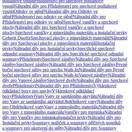
podlahové vpusti
Příslušenství pro sprchové podlahové
vpusti
Náhradní díly pro Příslušenství pro sprchové podlahové
vpusti
Odtoky ve stěně
Náhradní díly pro Odtoky ve
stěně
Příslušenství pro odtoky ve stěně
Náhradní díly pro
Příslušenství pro odtoky ve stěně
Sprchové vaničky a sprchové
plochy
Náhradní díly pro Sprchové vaničky a sprchové
plochy
Sprchové vaničky z minerálního materiálu a instalační prvky
Geberit Duofix
Sprchovací plochy z minerálních materiálů
Náhradní
díly pro Sprchovací plochy z minerálních materiálů
Instalační
prvky
Náhradní díly pro Instalační prvky
Specifické sprchové
odpadní soupravy
Náhradní díly pro Specifické sprchové odpadní
soupravy
Příslušenství
Sprchové zástěny
Náhradní díly pro Sprchové
zástěny
Sprchové zástěny
Náhradní díly pro Sprchové zástěny
Pevné
boční sprchové stěny pro sprchu Walk-In
Náhradní díly pro Pevné
boční sprchové stěny pro sprchu Walk-In
Vanové zástěny
Náhradní
díly pro Vanové zástěny
Sprchové dveře
Náhradní díly pro Sprchové
dveře
Příslušenství
Náhradní díly pro Příslušenství
Výklenkové
odkládací boxy pro sprchy
Výklenkové odkládací
boxy
Příslušenství
Vany
Vany ze sanitárního akrylátu
Náhradní díly
pro Vany ze sanitárního akrylátu
Obdélníkové vany
Náhradní díly
pro Obdélníkové vany
Vany z minerálního materiálu
Náhradní díly
pro Vany z minerálního materiálu
Vaničky pro miminka
Náhradní
díly pro Vaničky pro miminka
Instalační prvky
Náhradní díly pro
Instalační prvky
Soupravy nožiček a soupravy příčných nosníků
a soupravy pro ukotvení do stěny
Náhradní díly pro Soupravy