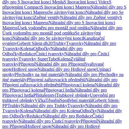
díly pro S lisovacími konci Mepla
S lisovacími konci Volex
S
připojeními Compact
S lisovacími konci Mapress
Náhradní díly pro S
lisovacími konci Mapress
Se závitovými konci
Náhradní díly pro Se
závitovými konci
Zpětné ventily
Náhradní díly pro Zpětné ventily
S
lisovacími konci Mapress
Náhradní díly pro S lisovacími konci
Mapress
Úsek vodoměru pro montáž pod omítku
Náhradní díly pro
Úsek vodoměru pro montáž pod omítku
Se závitovými
konci
Náhradní díly pro Se závitovými konci
Kanalizační
systémy
Geberit Silent-db20
Trubky
Tvarovky
Náhradní díly pro
Tvarovky
Kolena
Odbočky
Náhradní díly pro
Odbočky
Redukce
Čisticí tvarovky
Náhradní díly pro Čisticí
tvarovky
Tvarovky SuperTube
Kolena
Zvláštní
tvarovky
Připojení
Náhradní díly pro Připojení
Svařované
spoje
Hrdlové spoje
Náhradní díly pro Hrdlové spoje
Upínací
spojky
Přechodky na jiné materiály
Náhradní díly pro Přechodky na
jiné materiály
Připojení zařizovacích předmětů
Náhradní díly pro
Připojení zařizovacích předmětů
Připojovací kolena
Náhradní díly
pro Připojovací kolena
Připojovací hrdla
Náhradní díly pro
Připojovací hrdla
Příslušenství
Trubkové objímky
Upevnění pro
trubkové objímky
Víčka
Těsnění
Spotřební materiál
Geberit Silent-
PP
Trubky
Náhradní díly pro Trubky
Tvarovky
Náhradní díly pro
Tvarovky
Kolena
Náhradní díly pro Kolena
Odbočky
Náhradní díly
pro Odbočky
Redukce
Náhradní díly pro Redukce
Čisticí
tvarovky
Náhradní díly pro Čisticí tvarovky
Připojení
Náhradní díly
pro Připojení
Hrdlové spoje
Náhradní díly pro Hrdlové