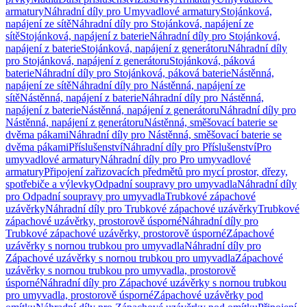
armatury
Náhradní díly pro Umyvadlové armatury
Stojánková,
napájení ze sítě
Náhradní díly pro Stojánková, napájení ze
sítě
Stojánková, napájení z baterie
Náhradní díly pro Stojánková,
napájení z baterie
Stojánková, napájení z generátoru
Náhradní díly
pro Stojánková, napájení z generátoru
Stojánková, páková
baterie
Náhradní díly pro Stojánková, páková baterie
Nástěnná,
napájení ze sítě
Náhradní díly pro Nástěnná, napájení ze
sítě
Nástěnná, napájení z baterie
Náhradní díly pro Nástěnná,
napájení z baterie
Nástěnná, napájení z generátoru
Náhradní díly pro
Nástěnná, napájení z generátoru
Nástěnná, směšovací baterie se
dvěma pákami
Náhradní díly pro Nástěnná, směšovací baterie se
dvěma pákami
Příslušenství
Náhradní díly pro Příslušenství
Pro
umyvadlové armatury
Náhradní díly pro Pro umyvadlové
armatury
Připojení zařizovacích předmětů pro mycí prostor, dřezy,
spotřebiče a výlevky
Odpadní soupravy pro umyvadla
Náhradní díly
pro Odpadní soupravy pro umyvadla
Trubkové zápachové
uzávěrky
Náhradní díly pro Trubkové zápachové uzávěrky
Trubkové
zápachové uzávěrky, prostorově úsporné
Náhradní díly pro
Trubkové zápachové uzávěrky, prostorově úsporné
Zápachové
uzávěrky s nornou trubkou pro umyvadla
Náhradní díly pro
Zápachové uzávěrky s nornou trubkou pro umyvadla
Zápachové
uzávěrky s nornou trubkou pro umyvadla, prostorově
úsporné
Náhradní díly pro Zápachové uzávěrky s nornou trubkou
pro umyvadla, prostorově úsporné
Zápachové uzávěrky pod