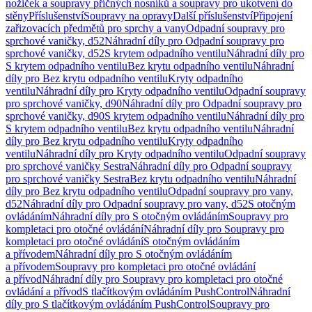
nožiček a soupravy příčných nosníků a soupravy pro ukotvení do
stěny
Příslušenství
Soupravy na opravy
Další příslušenství
Připojení
zařizovacích předmětů pro sprchy a vany
Odpadní soupravy pro
sprchové vaničky, d52
Náhradní díly pro Odpadní soupravy pro
sprchové vaničky, d52
S krytem odpadního ventilu
Náhradní díly pro
S krytem odpadního ventilu
Bez krytu odpadního ventilu
Náhradní
díly pro Bez krytu odpadního ventilu
Kryty odpadního
ventilu
Náhradní díly pro Kryty odpadního ventilu
Odpadní soupravy
pro sprchové vaničky, d90
Náhradní díly pro Odpadní soupravy pro
sprchové vaničky, d90
S krytem odpadního ventilu
Náhradní díly pro
S krytem odpadního ventilu
Bez krytu odpadního ventilu
Náhradní
díly pro Bez krytu odpadního ventilu
Kryty odpadního
ventilu
Náhradní díly pro Kryty odpadního ventilu
Odpadní soupravy
pro sprchové vaničky Sestra
Náhradní díly pro Odpadní soupravy
pro sprchové vaničky Sestra
Bez krytu odpadního ventilu
Náhradní
díly pro Bez krytu odpadního ventilu
Odpadní soupravy pro vany,
d52
Náhradní díly pro Odpadní soupravy pro vany, d52
S otočným
ovládáním
Náhradní díly pro S otočným ovládáním
Soupravy pro
kompletaci pro otočné ovládání
Náhradní díly pro Soupravy pro
kompletaci pro otočné ovládání
S otočným ovládáním
a přívodem
Náhradní díly pro S otočným ovládáním
a přívodem
Soupravy pro kompletaci pro otočné ovládání
a přívod
Náhradní díly pro Soupravy pro kompletaci pro otočné
ovládání a přívod
S tlačítkovým ovládáním PushControl
Náhradní
díly pro S tlačítkovým ovládáním PushControl
Soupravy pro