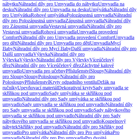
nábytku
Náhradní díly pro Umyvadla do nábytku
Umyvadla na
desku
Náhradní díly pro Umyvadla na desku
Umývátka
Náhradní díly
pro Umývátka
Rohové umývátka
Polozápustná umyvadla
Náhradní
díly pro Polozápustná umyvadla
Zápustná umyvadla
Náhradní díly
pro Zápustná umyvadla
Vestavná umyvadla
Náhradní díly pro
Vestavná umyvadla
Rohová umyvadla
Umyvadla provedení
Comfort
Náhradní díly pro Umyvadla provedení Comfort
Umyvadla
pro děti
Náhradní díly pro Umyvadla pro děti
Umyvadla
Mycí
žlaby
Náhradní díly pro Mycí žlaby
Další umyvadla
Náhradní díly pro
Další umyvadla
Výlevka
Náhradní díly pro
Výlevka
Výlevky
Náhradní díly pro Výlevky
Víceúčelový
dřez
Náhradní díly pro Víceúčelový dřez
Záchytné kalové
umyvadlo
Umyvadla pro učebny
Příslušenství
Sloupy
Náhradní díly
pro Sloupy
Sloupy
Polosloupy
Náhradní díly pro
Polosloupy
Příslušenství
Kryty odpadního ventilu
Držák na
ručníky
Upevňovací materiál
Dekorativní kryty
Sady umyvadla se
skříňkou pod umyvadlo
Sady umývátka se skříňkou pod
umyvadlo
Náhradní díly pro Sady umývátka se skříňkou pod
umyvadlo
Sady umyvadla se skříňkou pod umyvadlo
Náhradní díly
pro Sady umyvadla se skříňkou pod umyvadlo
Sady nábytkového
umyvadla se skříňkou pod umyvadlo
Náhradní díly pro Sady
nábytkového umyvadla se skříňkou pod umyvadlo
Koupelnový
nábytek
Skříňky pod umyvadlo
Náhradní díly pro Skříňky pod
umyvadlo
Pro umývátka
Náhradní díly pro Pro umývátka
Pro
umyvadla
Náhradní díly pro Pro umyvadla
Pro dvojitá