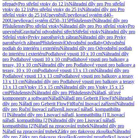
přepady
Pro střešní vtoky do 12 l/s
Náhradní díly pro Pro střešní
vtoky do 12 l/s
Pro střešní vtoky do 25 l/s
Náhradní díly pro Pro
střešní vtoky do 25 l/s
Upevnění
Upevňovací systém d40–
200
Upevňovací systém d250–315
Příslušenství
Náhradní díly pro
Příslušenství
Pro střešní vtoky
Náhradní díly pro Pro střešní vtoky
Pro
upevnění
Gravitační odvodnění střech
Střešní vtoky
Náhradní díly pro
Střešní vtoky
Prvky parotěsných zábran
Náhradní díly pro Prvky
parotěsných zábran
Příslušenství
Odvodnění podlahy
Odvodnění
podlah do interiéru i exteriéru
Náhradní díly pro Odvodnění podlah
do interiéru i exteriéru
Podlahové vpusti 10 x 10 cm
Náhradní díly
pro Podlahové vpusti 10 x 10 cm
Podlahové vpusti pro balkony a
terasy, 10 x 10 cm
Náhradní díly pro Podlahové vpusti pro balkony a
terasy, 10 x 10 cm
Podlahové vpusti 13 x 13 cm
Náhradní díly pro
Podlahové vpusti 13 x 13 cm
Podlahové vpusti pro balkony a terasy
13 x 13 cm
Náhradní díly pro Podlahové vpusti pro balkony a terasy
13 x 13 cm
Vtoky 15 x 15 cm
Náhradní díly pro Vtoky 15 x 15
cm
Příslušenství
Náhradní díly pro Příslušenství
Nářadí, síťové
komponenty a software
Nářadí
Nářadí pro Geberit FlowFit
Náhradní
díly pro Nářadí pro Geberit FlowFit
Ruční lisovací zařízení
Náhradní
díly pro Ruční lisovací zařízení
Lisovací nářadí, kompatibilita
[1]
Náhradní díly pro Lisovací nářadí, kompatibilita [1]
Lisovací
nářadí, kompatibilita [2]
Náhradní díly pro Lisovací nářadí,
kompatibilita [2]
Nářadí na zpracování trubek
Náhradní díly pro
Nářadí na zpracování trubek
Zátky pro tlakovou zkoušku
Náhradní
díly pro Zátky pro tlakovou zkoušku
Kontrolní prostředky
Lisovací