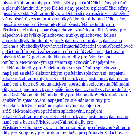
pisoárů
Náhradní díly pro Dělicí stěny pisoárů
Dělicí stěny pisoárů
z plastu
Náhradní díly pro Dělicí stěny pisoárů z plastu
Dělicí stěny
pisoárů ze skla
Náhradní díly pro Dělicí stěny pisoárů ze skla
Dělicí
stěny pisoárů ze sanitární keramiky
Náhradní díly pro Dělicí stěny
pisoárů ze sanitární keramiky
Příslušenství
Náhradní díly pro
Příslušenství
Víko pisoáru
Zápachové uzávěrky a příslušenství pro
zápachové uzávěrky
Splachovací trubky, splachovací kolena
a přechodky
Náhradní díly pro Splachovací trubky, splachovací
kolena a přechodky
Upevňovací materiál
Odpadní ventily
Rozdělovač
spláchnutí
Připojení zařizovacích předmětů
Ovládání splachování
pisoárů
Montáž pod omítku
Náhradní díly pro Montáž pod
omítku
S elektronickým spuštěním splachování, napájení ze
sítě
Náhradní díly pro S elektronickým spuštěním splachování,
napájení ze sítě
S elektronickým spuštěním splachování, napájení
z baterie
Náhradní díly pro S elektronickým spuštěním splachování,
napájení z baterie
S pneumatickým spuštěním splachování
Náhradní
díly pro S pneumatickým spuštěním splachování
Basic
Náhradní díly
pro Basic
Na omítku
Náhradní díly pro Na omítku
S elektronickým
spuštěním splachování, napájení ze sítě
Náhradní díly pro
S elektronickým spuštěním splachování, napájení ze
sítě
S elektronickým spuštěním splachování, napájení
z baterie
Náhradní díly pro S elektronickým spuštěním splachování,
napájení z baterie
Příslušenství
Náhradní díly pro
Příslušenství
Soupravy pro hrubou montáž a pro přestavbu
Náhradní
díly pro Soupravy pro hrubou montáž a pro přestavbu
Splachovací