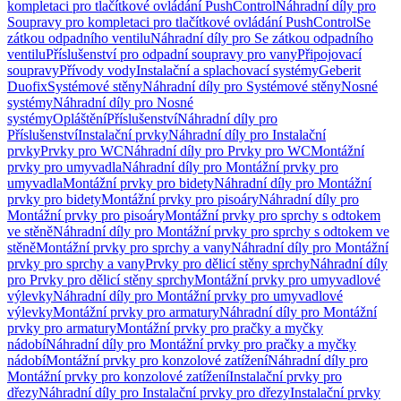
kompletaci pro tlačítkové ovládání PushControl
Náhradní díly pro
Soupravy pro kompletaci pro tlačítkové ovládání PushControl
Se
zátkou odpadního ventilu
Náhradní díly pro Se zátkou odpadního
ventilu
Příslušenství pro odpadní soupravy pro vany
Připojovací
soupravy
Přívody vody
Instalační a splachovací systémy
Geberit
Duofix
Systémové stěny
Náhradní díly pro Systémové stěny
Nosné
systémy
Náhradní díly pro Nosné
systémy
Opláštění
Příslušenství
Náhradní díly pro
Příslušenství
Instalační prvky
Náhradní díly pro Instalační
prvky
Prvky pro WC
Náhradní díly pro Prvky pro WC
Montážní
prvky pro umyvadla
Náhradní díly pro Montážní prvky pro
umyvadla
Montážní prvky pro bidety
Náhradní díly pro Montážní
prvky pro bidety
Montážní prvky pro pisoáry
Náhradní díly pro
Montážní prvky pro pisoáry
Montážní prvky pro sprchy s odtokem
ve stěně
Náhradní díly pro Montážní prvky pro sprchy s odtokem ve
stěně
Montážní prvky pro sprchy a vany
Náhradní díly pro Montážní
prvky pro sprchy a vany
Prvky pro dělicí stěny sprchy
Náhradní díly
pro Prvky pro dělicí stěny sprchy
Montážní prvky pro umyvadlové
výlevky
Náhradní díly pro Montážní prvky pro umyvadlové
výlevky
Montážní prvky pro armatury
Náhradní díly pro Montážní
prvky pro armatury
Montážní prvky pro pračky a myčky
nádobí
Náhradní díly pro Montážní prvky pro pračky a myčky
nádobí
Montážní prvky pro konzolové zatížení
Náhradní díly pro
Montážní prvky pro konzolové zatížení
Instalační prvky pro
dřezy
Náhradní díly pro Instalační prvky pro dřezy
Instalační prvky