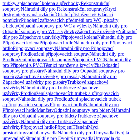
trubky, splachovací kolena a přechodky
Rekonstrukční
soupravy
Náhradní díly pro Rekonstrukční soupravy
Krycí
desky
Integrovaná ovládání
Ostatní příslušenství
Ovládací
pomůcky
Připojení zařizovacích předmětů pro WC, pisoáry
a bidety
Odpadní soupravy pro WC a výlevky
Náhradní díly pro
Odpadní soupravy pro WC a výlevky
Zápachové uzávěrky
Náhradní
díly pro Zápachové uzávěrky
Připojovací kolena
Náhradní díly pro
Připojovací kolena
Připojovací hrdlo
Náhradní díly pro Připojovací
hrdlo
Připojovací soupravy
Náhradní díly pro Připojovací
soupravy
Prodloužení připojovacích souprav
Náhradní díly pro
Prodloužení připojovacích souprav
Připojení z PVC
Náhradní díly
pro Připojení z PVC
Těsnicí manžety a krycí víčka
Odpadní
soupravy pro pisoáry
Náhradní díly pro Odpadní soupravy pro
pisoáry
Zápachové uzávěrky pro pisoáry
Náhradní díly pro
Zápachové uzávěrky pro pisoáry
Trubkové zápachové
uzávěrky
Náhradní díly pro Trubkové zápachové
uzávěrky
Prodloužení splachovacích trubek a připojovacích
souprav
Náhradní díly pro Prodloužení splachovacích trubek
a připojovacích souprav
Připojovací hrdlo
Náhradní díly pro
Připojovací hrdlo
Manžety
Odpadní soupravy pro bidety
Náhradní
díly pro Odpadní soupravy pro bidety
Trubkové zápachové
uzávěrky
Náhradní díly pro Trubkové zápachové
uzávěrky
Připojovací hrdlo
Připojení
Těsnění
Mycí
prostor
Umyvadla
Umyvadla
Náhradní díly pro Umyvadla
Dvojitá
umyvadla
Náhradní díly pro Dvojitá umyvadla
Umyvadla do