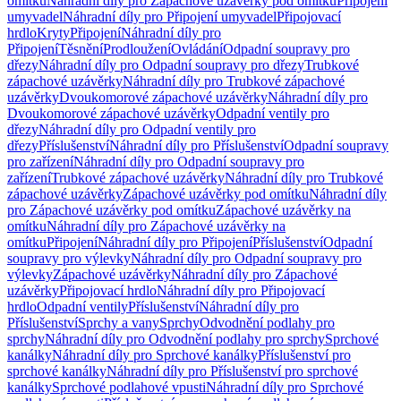
omítku
Náhradní díly pro Zápachové uzávěrky pod omítku
Připojení
umyvadel
Náhradní díly pro Připojení umyvadel
Připojovací
hrdlo
Kryty
Připojení
Náhradní díly pro
Připojení
Těsnění
Prodloužení
Ovládání
Odpadní soupravy pro
dřezy
Náhradní díly pro Odpadní soupravy pro dřezy
Trubkové
zápachové uzávěrky
Náhradní díly pro Trubkové zápachové
uzávěrky
Dvoukomorové zápachové uzávěrky
Náhradní díly pro
Dvoukomorové zápachové uzávěrky
Odpadní ventily pro
dřezy
Náhradní díly pro Odpadní ventily pro
dřezy
Příslušenství
Náhradní díly pro Příslušenství
Odpadní soupravy
pro zařízení
Náhradní díly pro Odpadní soupravy pro
zařízení
Trubkové zápachové uzávěrky
Náhradní díly pro Trubkové
zápachové uzávěrky
Zápachové uzávěrky pod omítku
Náhradní díly
pro Zápachové uzávěrky pod omítku
Zápachové uzávěrky na
omítku
Náhradní díly pro Zápachové uzávěrky na
omítku
Připojení
Náhradní díly pro Připojení
Příslušenství
Odpadní
soupravy pro výlevky
Náhradní díly pro Odpadní soupravy pro
výlevky
Zápachové uzávěrky
Náhradní díly pro Zápachové
uzávěrky
Připojovací hrdlo
Náhradní díly pro Připojovací
hrdlo
Odpadní ventily
Příslušenství
Náhradní díly pro
Příslušenství
Sprchy a vany
Sprchy
Odvodnění podlahy pro
sprchy
Náhradní díly pro Odvodnění podlahy pro sprchy
Sprchové
kanálky
Náhradní díly pro Sprchové kanálky
Příslušenství pro
sprchové kanálky
Náhradní díly pro Příslušenství pro sprchové
kanálky
Sprchové podlahové vpusti
Náhradní díly pro Sprchové