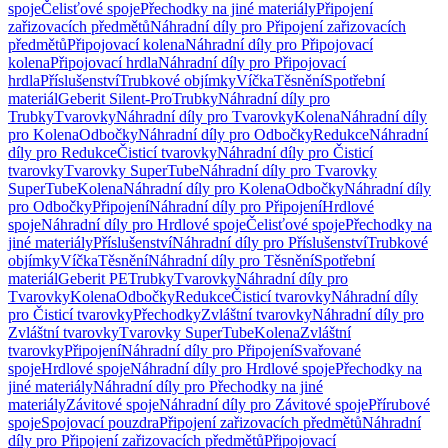
spoje
Čelisťové spoje
Přechodky na jiné materiály
Připojení
zařizovacích předmětů
Náhradní díly pro Připojení zařizovacích
předmětů
Připojovací kolena
Náhradní díly pro Připojovací
kolena
Připojovací hrdla
Náhradní díly pro Připojovací
hrdla
Příslušenství
Trubkové objímky
Víčka
Těsnění
Spotřební
materiál
Geberit Silent-Pro
Trubky
Náhradní díly pro
Trubky
Tvarovky
Náhradní díly pro Tvarovky
Kolena
Náhradní díly
pro Kolena
Odbočky
Náhradní díly pro Odbočky
Redukce
Náhradní
díly pro Redukce
Čisticí tvarovky
Náhradní díly pro Čisticí
tvarovky
Tvarovky SuperTube
Náhradní díly pro Tvarovky
SuperTube
Kolena
Náhradní díly pro Kolena
Odbočky
Náhradní díly
pro Odbočky
Připojení
Náhradní díly pro Připojení
Hrdlové
spoje
Náhradní díly pro Hrdlové spoje
Čelisťové spoje
Přechodky na
jiné materiály
Příslušenství
Náhradní díly pro Příslušenství
Trubkové
objímky
Víčka
Těsnění
Náhradní díly pro Těsnění
Spotřební
materiál
Geberit PE
Trubky
Tvarovky
Náhradní díly pro
Tvarovky
Kolena
Odbočky
Redukce
Čisticí tvarovky
Náhradní díly
pro Čisticí tvarovky
Přechodky
Zvláštní tvarovky
Náhradní díly pro
Zvláštní tvarovky
Tvarovky SuperTube
Kolena
Zvláštní
tvarovky
Připojení
Náhradní díly pro Připojení
Svařované
spoje
Hrdlové spoje
Náhradní díly pro Hrdlové spoje
Přechodky na
jiné materiály
Náhradní díly pro Přechodky na jiné
materiály
Závitové spoje
Náhradní díly pro Závitové spoje
Přírubové
spoje
Spojovací pouzdra
Připojení zařizovacích předmětů
Náhradní
díly pro Připojení zařizovacích předmětů
Připojovací