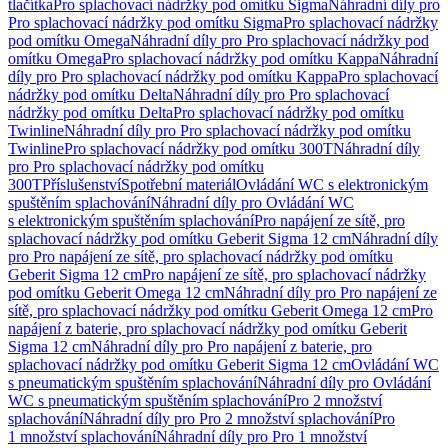
tlačítka
Pro splachovací nádržky pod omítku Sigma
Náhradní díly pro
Pro splachovací nádržky pod omítku Sigma
Pro splachovací nádržky
pod omítku Omega
Náhradní díly pro Pro splachovací nádržky pod
omítku Omega
Pro splachovací nádržky pod omítku Kappa
Náhradní
díly pro Pro splachovací nádržky pod omítku Kappa
Pro splachovací
nádržky pod omítku Delta
Náhradní díly pro Pro splachovací
nádržky pod omítku Delta
Pro splachovací nádržky pod omítku
Twinline
Náhradní díly pro Pro splachovací nádržky pod omítku
Twinline
Pro splachovací nádržky pod omítku 300T
Náhradní díly
pro Pro splachovací nádržky pod omítku
300T
Příslušenství
Spotřební materiál
Ovládání WC s elektronickým
spuštěním splachování
Náhradní díly pro Ovládání WC
s elektronickým spuštěním splachování
Pro napájení ze sítě, pro
splachovací nádržky pod omítku Geberit Sigma 12 cm
Náhradní díly
pro Pro napájení ze sítě, pro splachovací nádržky pod omítku
Geberit Sigma 12 cm
Pro napájení ze sítě, pro splachovací nádržky
pod omítku Geberit Omega 12 cm
Náhradní díly pro Pro napájení ze
sítě, pro splachovací nádržky pod omítku Geberit Omega 12 cm
Pro
napájení z baterie, pro splachovací nádržky pod omítku Geberit
Sigma 12 cm
Náhradní díly pro Pro napájení z baterie, pro
splachovací nádržky pod omítku Geberit Sigma 12 cm
Ovládání WC
s pneumatickým spuštěním splachování
Náhradní díly pro Ovládání
WC s pneumatickým spuštěním splachování
Pro 2 množství
splachování
Náhradní díly pro Pro 2 množství splachování
Pro
1 množství splachování
Náhradní díly pro Pro 1 množství