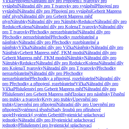
Víčka
Připojení
Náhradní díly pro Připojení
T tvarovky pro
vytápění
Náhradní díly pro T tvarovky pro vytápění
Připojení pro
vytápění
Náhradní díly pro Připojení pro vytápění
Geberit Mapress
měď plyn
Náhradní díly pro Geberit Mapress měď
plyn
Nátrubky
Náhradní díly pro Nátrubky
Redukce
Náhradní díly pro
Redukce
Kolena
Náhradní díly pro Kolena
T tvarovky
Náhradní díly
pro T tvarovky
Přechodky nerozebíratelné
Náhradní díly pro
Přechodky nerozebíratelné
Přechodky rozebíratelné a
nástěnky
Náhradní díly pro Přechodky rozebíratelné a
nástěnky
Víčka
Náhradní díly pro Víčka
Nástěnky
Náhradní díly pro
Nástěnky
Geberit Mapress měď, FKM modrá
Náhradní díly pro
Geberit Mapress měď, FKM modrá
Nátrubky
Náhradní díly pro
Nátrubky
Redukce
Náhradní díly pro Redukce
Kolena
Náhradní díly
pro Kolena
T tvarovky
Náhradní díly pro T tvarovky
Přechodky
nerozebíratelné
Náhradní díly pro Přechodky
nerozebíratelné
Přechodky a připojení, rozebíratelné
Náhradní díly
pro Přechodky a připojení, rozebíratelné
Víčka
Náhradní díly pro
Víčka
Příslušenství pro Geberit Mapress měď
Náhradní díly pro
Příslušenství pro Geberit Mapress měď
Izolace pro nástěnky
Těsnění
pro trubky a tvarovky
Kryty pro trubky
Upevnění pro
trubky
Upevnění pro připojení
Náhradní díly pro Upevnění pro
připojení
Systémová těsnění
Sady šroubů pro přírubové
spoje
Hygienický systém Geberit
Hygienické splachovací
jednotky
Náhradní díly pro Hygienické splachovací
jednotky
Příslušenství pro hygienické splachovací