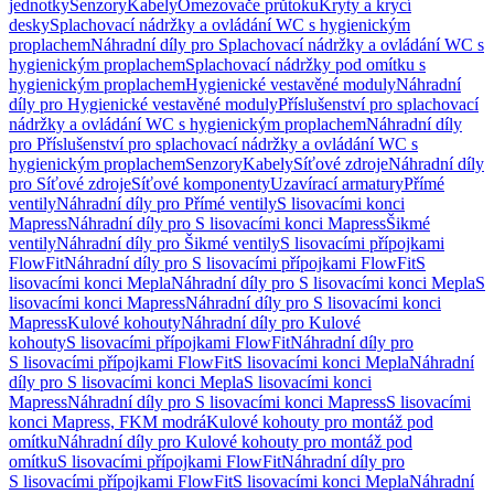
jednotky
Senzory
Kabely
Omezovače průtoku
Kryty a krycí
desky
Splachovací nádržky a ovládání WC s hygienickým
proplachem
Náhradní díly pro Splachovací nádržky a ovládání WC s
hygienickým proplachem
Splachovací nádržky pod omítku s
hygienickým proplachem
Hygienické vestavěné moduly
Náhradní
díly pro Hygienické vestavěné moduly
Příslušenství pro splachovací
nádržky a ovládání WC s hygienickým proplachem
Náhradní díly
pro Příslušenství pro splachovací nádržky a ovládání WC s
hygienickým proplachem
Senzory
Kabely
Síťové zdroje
Náhradní díly
pro Síťové zdroje
Síťové komponenty
Uzavírací armatury
Přímé
ventily
Náhradní díly pro Přímé ventily
S lisovacími konci
Mapress
Náhradní díly pro S lisovacími konci Mapress
Šikmé
ventily
Náhradní díly pro Šikmé ventily
S lisovacími přípojkami
FlowFit
Náhradní díly pro S lisovacími přípojkami FlowFit
S
lisovacími konci Mepla
Náhradní díly pro S lisovacími konci Mepla
S
lisovacími konci Mapress
Náhradní díly pro S lisovacími konci
Mapress
Kulové kohouty
Náhradní díly pro Kulové
kohouty
S lisovacími přípojkami FlowFit
Náhradní díly pro
S lisovacími přípojkami FlowFit
S lisovacími konci Mepla
Náhradní
díly pro S lisovacími konci Mepla
S lisovacími konci
Mapress
Náhradní díly pro S lisovacími konci Mapress
S lisovacími
konci Mapress, FKM modrá
Kulové kohouty pro montáž pod
omítku
Náhradní díly pro Kulové kohouty pro montáž pod
omítku
S lisovacími přípojkami FlowFit
Náhradní díly pro
S lisovacími přípojkami FlowFit
S lisovacími konci Mepla
Náhradní