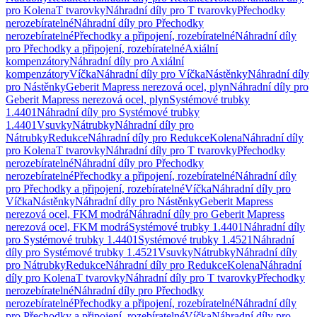
pro Kolena
T tvarovky
Náhradní díly pro T tvarovky
Přechodky
nerozebíratelné
Náhradní díly pro Přechodky
nerozebíratelné
Přechodky a připojení, rozebíratelné
Náhradní díly
pro Přechodky a připojení, rozebíratelné
Axiální
kompenzátory
Náhradní díly pro Axiální
kompenzátory
Víčka
Náhradní díly pro Víčka
Nástěnky
Náhradní díly
pro Nástěnky
Geberit Mapress nerezová ocel, plyn
Náhradní díly pro
Geberit Mapress nerezová ocel, plyn
Systémové trubky
1.4401
Náhradní díly pro Systémové trubky
1.4401
Vsuvky
Nátrubky
Náhradní díly pro
Nátrubky
Redukce
Náhradní díly pro Redukce
Kolena
Náhradní díly
pro Kolena
T tvarovky
Náhradní díly pro T tvarovky
Přechodky
nerozebíratelné
Náhradní díly pro Přechodky
nerozebíratelné
Přechodky a připojení, rozebíratelné
Náhradní díly
pro Přechodky a připojení, rozebíratelné
Víčka
Náhradní díly pro
Víčka
Nástěnky
Náhradní díly pro Nástěnky
Geberit Mapress
nerezová ocel, FKM modrá
Náhradní díly pro Geberit Mapress
nerezová ocel, FKM modrá
Systémové trubky 1.4401
Náhradní díly
pro Systémové trubky 1.4401
Systémové trubky 1.4521
Náhradní
díly pro Systémové trubky 1.4521
Vsuvky
Nátrubky
Náhradní díly
pro Nátrubky
Redukce
Náhradní díly pro Redukce
Kolena
Náhradní
díly pro Kolena
T tvarovky
Náhradní díly pro T tvarovky
Přechodky
nerozebíratelné
Náhradní díly pro Přechodky
nerozebíratelné
Přechodky a připojení, rozebíratelné
Náhradní díly
pro Přechodky a připojení, rozebíratelné
Víčka
Náhradní díly pro