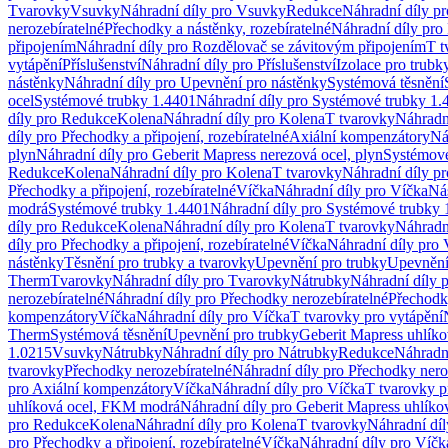
Tvarovky
Vsuvky
Náhradní díly pro Vsuvky
Redukce
Náhradní díly p
nerozebíratelné
Přechodky a nástěnky, rozebíratelné
Náhradní díly pro 
připojením
Náhradní díly pro Rozdělovač se závitovým připojením
T t
vytápění
Příslušenství
Náhradní díly pro Příslušenství
Izolace pro trubk
nástěnky
Náhradní díly pro Upevnění pro nástěnky
Systémová těsnění
ocel
Systémové trubky 1.4401
Náhradní díly pro Systémové trubky 1.
díly pro Redukce
Kolena
Náhradní díly pro Kolena
T tvarovky
Náhradn
díly pro Přechodky a připojení, rozebíratelné
Axiální kompenzátory
Ná
plyn
Náhradní díly pro Geberit Mapress nerezová ocel, plyn
Systémové
Redukce
Kolena
Náhradní díly pro Kolena
T tvarovky
Náhradní díly p
Přechodky a připojení, rozebíratelné
Víčka
Náhradní díly pro Víčka
Ná
modrá
Systémové trubky 1.4401
Náhradní díly pro Systémové trubky 
díly pro Redukce
Kolena
Náhradní díly pro Kolena
T tvarovky
Náhradn
díly pro Přechodky a připojení, rozebíratelné
Víčka
Náhradní díly pro 
nástěnky
Těsnění pro trubky a tvarovky
Upevnění pro trubky
Upevnění 
Therm
Tvarovky
Náhradní díly pro Tvarovky
Nátrubky
Náhradní díly 
nerozebíratelné
Náhradní díly pro Přechodky nerozebíratelné
Přechodky
kompenzátory
Víčka
Náhradní díly pro Víčka
T tvarovky pro vytápění
Therm
Systémová těsnění
Upevnění pro trubky
Geberit Mapress uhlíko
1.0215
Vsuvky
Nátrubky
Náhradní díly pro Nátrubky
Redukce
Náhradn
tvarovky
Přechodky nerozebíratelné
Náhradní díly pro Přechodky nero
pro Axiální kompenzátory
Víčka
Náhradní díly pro Víčka
T tvarovky p
uhlíková ocel, FKM modrá
Náhradní díly pro Geberit Mapress uhlík
pro Redukce
Kolena
Náhradní díly pro Kolena
T tvarovky
Náhradní díl
pro Přechodky a připojení, rozebíratelné
Víčka
Náhradní díly pro Víčk