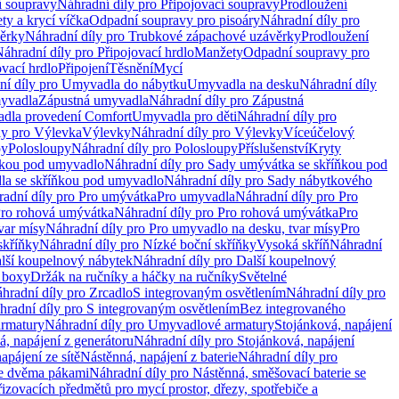
í soupravy
Náhradní díly pro Připojovací soupravy
Prodloužení
ty a krycí víčka
Odpadní soupravy pro pisoáry
Náhradní díly pro
ěrky
Náhradní díly pro Trubkové zápachové uzávěrky
Prodloužení
áhradní díly pro Připojovací hrdlo
Manžety
Odpadní soupravy pro
ovací hrdlo
Připojení
Těsnění
Mycí
ní díly pro Umyvadla do nábytku
Umyvadla na desku
Náhradní díly
myvadla
Zápustná umyvadla
Náhradní díly pro Zápustná
adla provedení Comfort
Umyvadla pro děti
Náhradní díly pro
ly pro Výlevka
Výlevky
Náhradní díly pro Výlevky
Víceúčelový
py
Polosloupy
Náhradní díly pro Polosloupy
Příslušenství
Kryty
ňkou pod umyvadlo
Náhradní díly pro Sady umývátka se skříňkou pod
a se skříňkou pod umyvadlo
Náhradní díly pro Sady nábytkového
adní díly pro Pro umývátka
Pro umyvadla
Náhradní díly pro Pro
ro rohová umývátka
Náhradní díly pro Pro rohová umývátka
Pro
var mísy
Náhradní díly pro Pro umyvadlo na desku, tvar mísy
Pro
skříňky
Náhradní díly pro Nízké boční skříňky
Vysoká skříň
Náhradní
lší koupelnový nábytek
Náhradní díly pro Další koupelnový
í boxy
Držák na ručníky a háčky na ručníky
Světelné
hradní díly pro Zrcadlo
S integrovaným osvětlením
Náhradní díly pro
hradní díly pro S integrovaným osvětlením
Bez integrovaného
rmatury
Náhradní díly pro Umyvadlové armatury
Stojánková, napájení
á, napájení z generátoru
Náhradní díly pro Stojánková, napájení
apájení ze sítě
Nástěnná, napájení z baterie
Náhradní díly pro
se dvěma pákami
Náhradní díly pro Nástěnná, směšovací baterie se
řizovacích předmětů pro mycí prostor, dřezy, spotřebiče a