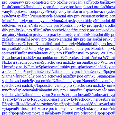
pro Soupravy pro kompletaci pro otočné ovládání a přívod
S tlačítko
PushControl
Náhradní díly pro Soupravy pro kompletaci pro tlačítko
vany
Připojovací soupravy
Přívody vody
Instalační a splachovací syst
systémy
Opláštění
Příslušenství
Náhradní díly pro Příslušenství
Instalač
Montážní prvky pro umyvadla
Montážní prvky pro bidety
Náhradní dí
odtokem ve stěně
Náhradní díly pro Montážní prvky pro sprchy s odt
díly pro Prvky pro dělicí stěny sprchy
Montážní prvky pro umyvadlov
armatury
Montážní prvky pro pračky a myčky nádobí
Náhradní díly p
zatížení
Instalační prvky pro dřezy
Náhradní díly pro Instalační prvky 
Příslušenství
Geberit Kombifix
Instalační prvky
Náhradní díly pro Insta
umyvadla
Montážní prvky pro bidety
Náhradní díly pro Montážní prvk
sprchy
Příslušenství
Náhradní díly pro Příslušenství
Pro prvky WC
Pro 
Splachovací nádržky na omítku pro WC, z plastu
Umístěné na WC mí
Nízko a středněpoložené
Splachovací nádržky na omítku pro WC, ze s
Umístěný na WC míse
Splachovací trubky pro splachovací nádržky n
a středněpoložené
Příslušenství
Náhradní díly pro Příslušenství
Připojen
Sigma
Náhradní díly pro Splachovací nádržky pod omítku Sigma
Spla
splachovací nádržky na omítku
Náhradní díly pro Napouštěcí ventily 
splachovací nádržky
Napouštěcí ventily pro splachovací nádržky univ
množství splachování
Náhradní díly pro 1 množství splachování
2 mno
splachování
Náhradní díly pro 2 množství splachování
Zásobovací sys
Tvarovky
Vsuvky
Redukce
Kolena
T tvarovky
Přechodky nerozebíratel
Připojení
Rozdělovač se závitovým připojením
Rozvaděč s lisovací př
vytápění
Příslušenství
Izolace pro trubky a tvarovky
Izolace pro nástěn
pro připojení
Systémová těsnění
Sady šroubů pro přírubové spoje
Spotř