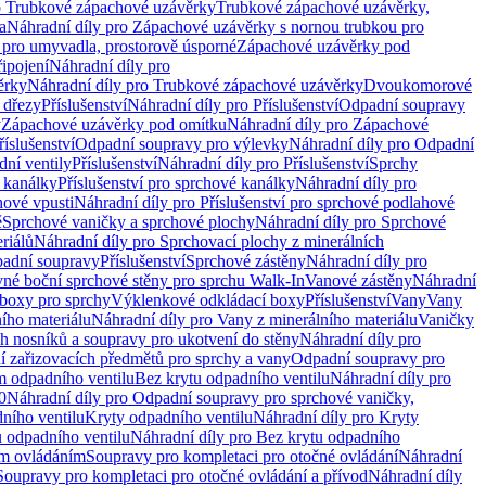
o Trubkové zápachové uzávěrky
Trubkové zápachové uzávěrky,
a
Náhradní díly pro Zápachové uzávěrky s nornou trubkou pro
 pro umyvadla, prostorově úsporné
Zápachové uzávěrky pod
řipojení
Náhradní díly pro
ěrky
Náhradní díly pro Trubkové zápachové uzávěrky
Dvoukomorové
 dřezy
Příslušenství
Náhradní díly pro Příslušenství
Odpadní soupravy
y
Zápachové uzávěrky pod omítku
Náhradní díly pro Zápachové
říslušenství
Odpadní soupravy pro výlevky
Náhradní díly pro Odpadní
ní ventily
Příslušenství
Náhradní díly pro Příslušenství
Sprchy
 kanálky
Příslušenství pro sprchové kanálky
Náhradní díly pro
hové vpusti
Náhradní díly pro Příslušenství pro sprchové podlahové
ě
Sprchové vaničky a sprchové plochy
Náhradní díly pro Sprchové
riálů
Náhradní díly pro Sprchovací plochy z minerálních
padní soupravy
Příslušenství
Sprchové zástěny
Náhradní díly pro
vné boční sprchové stěny pro sprchu Walk-In
Vanové zástěny
Náhradní
boxy pro sprchy
Výklenkové odkládací boxy
Příslušenství
Vany
Vany
ího materiálu
Náhradní díly pro Vany z minerálního materiálu
Vaničky
h nosníků a soupravy pro ukotvení do stěny
Náhradní díly pro
ní zařizovacích předmětů pro sprchy a vany
Odpadní soupravy pro
m odpadního ventilu
Bez krytu odpadního ventilu
Náhradní díly pro
0
Náhradní díly pro Odpadní soupravy pro sprchové vaničky,
ního ventilu
Kryty odpadního ventilu
Náhradní díly pro Kryty
 odpadního ventilu
Náhradní díly pro Bez krytu odpadního
ým ovládáním
Soupravy pro kompletaci pro otočné ovládání
Náhradní
Soupravy pro kompletaci pro otočné ovládání a přívod
Náhradní díly