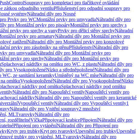
 PushControl
Soupravy pro kompletaci pro tlačítkové ovládání
Se zátkou odpadního ventilu
Příslušenství pro odpadní soupravy pro
osné systémy
Náhradní díly pro Nosné
 pro Prvky pro WC
Montážní prvky pro umyvadla
Náhradní díly pro
díly pro Montážní prvky pro pisoáry
Montážní prvky pro sprchy s
ážní prvky pro sprchy a vany
Prvky pro dělicí stěny sprchy
Náhradní
ontážní prvky pro armatury
Náhradní díly pro Montážní prvky pro
olové zatížení
Náhradní díly pro Montážní prvky pro konzolové
alační prvky pro zásobníky na stěnu
Příslušenství
Náhradní díly pro
rvky pro umyvadla
Náhradní díly pro Montážní prvky pro
ážní prvky pro sprchy
Náhradní díly pro Montážní prvky pro
u
Splachovací nádržky na omítku pro WC, z plastu
Náhradní díly pro
íly pro Vysokopoložené
Nízko a středněpoložené
Náhradní díly pro
o WC, ze sanitární keramiky
Umístěný na WC míse
Náhradní díly pro
 na omítku
Vysokopoložené
Náhradní díly pro Vysokopoložené
Nízko
plachovací nádržky pod omítku
Splachovací nádržky pod omítku
ventily
Náhradní díly pro Napouštěcí ventily
Napouštěcí ventily pro
lachovací nádržky
Náhradní díly pro Napouštěcí ventily pro keramické
iverzální
Vypouštěcí ventily
Náhradní díly pro Vypouštěcí ventily
1
pravy
Náhradní díly pro Vnitřní soupravy
2 množství
pění, ML
Tvarovky
Náhradní díly pro
ní, rozdělitelné
Víčka
Připojovací krabice
Připojení
Náhradní díly pro
ratelné
Připojení pro vytápění
Náhradní díly pro Připojení pro
ovky
Kryty pro trubky
Kryt pro tvarovky
Upevnění pro trubky
Upevnění
témové trubky pro vytápění, ML
Tvarovky
Náhradní díly pro