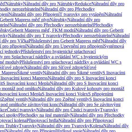
měď
Nátrubky
Náhradní díly pro Nátrubky
Redukce
Náhradní díly pro
hodky nerozebíratelné
Náhradní díly pro Přechodky
ojení
Náhradní díly pro Připojení
T tvarovky pro vytápění
Náhradní
 Geberit Mapress měď plyn
Nátrubky
Náhradní díly pro
telné
Náhradní díly pro Přechodky nerozebíratelné
Přechodky
těnky
Geberit Mapress měď, FKM modrá
Náhradní díly pro Geberit
ovky
Náhradní díly pro T tvarovky
Přechodky nerozebíratelné
Náhradní
 díly pro Víčka
Příslušenství pro Geberit Mapress měď
Náhradní díly
 pro připojení
Náhradní díly pro Upevnění pro připojení
Systémová
cí jednotky
Příslušenství pro hygienické splachovací
ly pro Splachovací nádržky a ovládání WC s hygienickým
ěné moduly
Příslušenství pro splachovací nádržky a ovládání WC s
Síťové zdroje
Náhradní díly pro Síťové zdroje
Síťové
i Mapress
Šikmé ventily
Náhradní díly pro Šikmé ventily
S lisovacími
 lisovacími konci Mapress
Náhradní díly pro S lisovacími konci
it
S lisovacími konci Mepla
Náhradní díly pro S lisovacími konci
o montáž pod omítku
Náhradní díly pro Kulové kohouty pro montáž
lisovacími konci Mepla
S lisovacími konci Volex
S připojeními
i
Zpětné ventily
Náhradní díly pro Zpětné ventily
S lisovacími konci
 pod omítku
Se závitovými konci
Náhradní díly pro Se závitovými
kce
Čisticí tvarovky
Náhradní díly pro Čisticí tvarovky
Tvarovky
ací spojky
Přechodky na jiné materiály
Náhradní díly pro Přechodky
ojovací kolena
Připojovací hrdla
Náhradní díly pro Připojovací
pro Trubky
Tvarovky
Náhradní díly pro Tvarovky
Kolena
Náhradní díly
ení
Náhradní díly pro Připojení
Hrdlové spoje
Náhradní díly pro