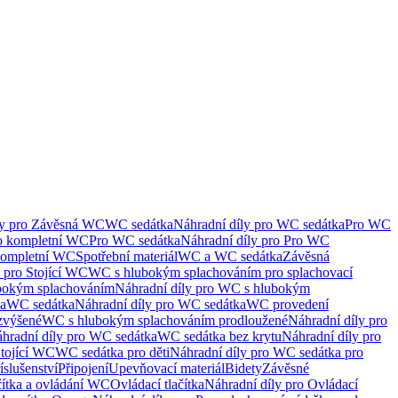
ly pro Závěsná WC
WC sedátka
Náhradní díly pro WC sedátka
Pro WC
ro kompletní WC
Pro WC sedátka
Náhradní díly pro Pro WC
kompletní WC
Spotřební materiál
WC a WC sedátka
Závěsná
 pro Stojící WC
WC s hlubokým splachováním pro splachovací
bokým splachováním
Náhradní díly pro WC s hlubokým
ka
WC sedátka
Náhradní díly pro WC sedátka
WC provedení
zvýšené
WC s hlubokým splachováním prodloužené
Náhradní díly pro
hradní díly pro WC sedátka
WC sedátka bez krytu
Náhradní díly pro
Stojící WC
WC sedátka pro děti
Náhradní díly pro WC sedátka pro
íslušenství
Připojení
Upevňovací materiál
Bidety
Závěsné
čítka a ovládání WC
Ovládací tlačítka
Náhradní díly pro Ovládací