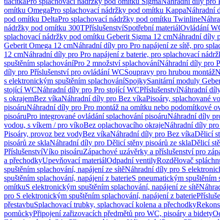
tlačítka
Pro splachovací nádržky pod omítku Sigma
Náhradní díly pro
omítku Omega
Pro splachovací nádržky pod omítku Kappa
Náhradní d
pod omítku Delta
Pro splachovací nádržky pod omítku Twinline
Náhra
nádržky pod omítku 300T
Příslušenství
Spotřební materiál
Ovládání WC
splachovací nádržky pod omítku Geberit Sigma 12 cm
Náhradní díly 
Geberit Omega 12 cm
Náhradní díly pro Pro napájení ze sítě, pro s
12 cm
Náhradní díly pro Pro napájení z baterie, pro splachovací nád
spuštěním splachování
Pro 2 množství splachování
Náhradní díly pro 
díly pro Příslušenství pro ovládání WC
Soupravy pro hrubou montáž
N
s elektronickým spuštěním splachování
Spojky
Sanitární moduly Geber
stojící WC
Náhradní díly pro Pro stojící WC
Příslušenství
Náhradní díly
s okrajem
Bez víka
Náhradní díly pro Bez víka
Pisoáry, splachované vo
pisoáru
Náhradní díly pro Pro montáž na omítku nebo podomítkové ov
pisoáru
Pro integrované ovládání splachování pisoáru
Náhradní díly pr
vodou, s víkem / pro víko
Bez oplachovacího okraje
Náhradní díly pro
Pisoáry, provoz bez vody
Bez víka
Náhradní díly pro Bez víka
Dělicí s
pisoárů ze skla
Náhradní díly pro Dělicí stěny pisoárů ze skla
Dělicí st
Příslušenství
Víko pisoáru
Zápachové uzávěrky a příslušenství pro zá
a přechodky
Upevňovací materiál
Odpadní ventily
Rozdělovač spláchn
spuštěním splachování, napájení ze sítě
Náhradní díly pro S elektronic
spuštěním splachování, napájení z baterie
S pneumatickým spuštěním 
omítku
S elektronickým spuštěním splachování, napájení ze sítě
Náhrad
pro S elektronickým spuštěním splachování, napájení z baterie
Přísluš
přestavbu
Splachovací trubky, splachovací kolena a přechodky
Rekons
pomůcky
Připojení zařizovacích předmětů pro WC, pisoáry a bidety
Od