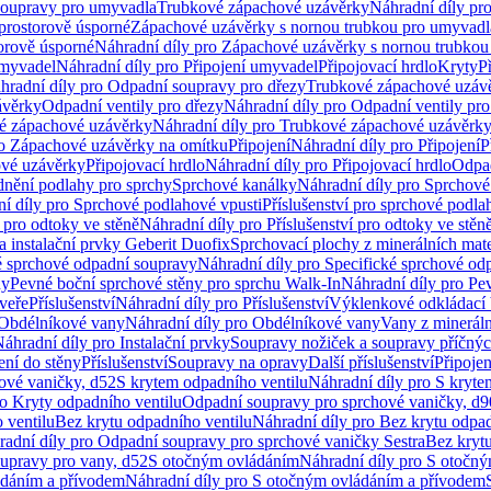
soupravy pro umyvadla
Trubkové zápachové uzávěrky
Náhradní díly pr
prostorově úsporné
Zápachové uzávěrky s nornou trubkou pro umyvadl
orově úsporné
Náhradní díly pro Zápachové uzávěrky s nornou trubkou
umyvadel
Náhradní díly pro Připojení umyvadel
Připojovací hrdlo
Kryty
P
hradní díly pro Odpadní soupravy pro dřezy
Trubkové zápachové uzáv
ávěrky
Odpadní ventily pro dřezy
Náhradní díly pro Odpadní ventily pro
é zápachové uzávěrky
Náhradní díly pro Trubkové zápachové uzávěrk
ro Zápachové uzávěrky na omítku
Připojení
Náhradní díly pro Připojení
P
ové uzávěrky
Připojovací hrdlo
Náhradní díly pro Připojovací hrdlo
Odpad
dnění podlahy pro sprchy
Sprchové kanálky
Náhradní díly pro Sprchové
í díly pro Sprchové podlahové vpusti
Příslušenství pro sprchové podla
í pro odtoky ve stěně
Náhradní díly pro Příslušenství pro odtoky ve stěn
a instalační prvky Geberit Duofix
Sprchovací plochy z minerálních mate
é sprchové odpadní soupravy
Náhradní díly pro Specifické sprchové od
ny
Pevné boční sprchové stěny pro sprchu Walk-In
Náhradní díly pro Pe
veře
Příslušenství
Náhradní díly pro Příslušenství
Výklenkové odkládací 
Obdélníkové vany
Náhradní díly pro Obdélníkové vany
Vany z mineráln
áhradní díly pro Instalační prvky
Soupravy nožiček a soupravy příčnýc
ení do stěny
Příslušenství
Soupravy na opravy
Další příslušenství
Připoje
ové vaničky, d52
S krytem odpadního ventilu
Náhradní díly pro S kryte
ro Kryty odpadního ventilu
Odpadní soupravy pro sprchové vaničky, d9
 ventilu
Bez krytu odpadního ventilu
Náhradní díly pro Bez krytu odpad
adní díly pro Odpadní soupravy pro sprchové vaničky Sestra
Bez krytu
upravy pro vany, d52
S otočným ovládáním
Náhradní díly pro S otočn
ádáním a přívodem
Náhradní díly pro S otočným ovládáním a přívodem