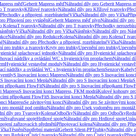
Mapress měď
Geberit Mapress měď
Náhradní díly pro Geberit Mapress 
ro T tvarovky
Křížové tvarovky
Náhradní díly pro Křížové tvarovky
Přec
Přechodky a připojení, rozebíratelné
Víčka
Náhradní díly pro Víčka
Přip
pro Připojení pro vytápění
Geberit Mapress měď plyn
Náhradní díly pro
ro Kolena
T tvarovky
Náhradní díly pro T tvarovky
Přechodky nerozebíra
nástěnky
Víčka
Náhradní díly pro Víčka
Nástěnky
Náhradní díly pro Nás
ukce
Náhradní díly pro Redukce
Kolena
Náhradní díly pro Kolena
T tvar
né
Náhradní díly pro Přechodky a připojení, rozebíratelné
Víčka
Náhradní
í pro trubky a tvarovky
Kryty pro trubky
Upevnění pro trubky
Upevnění
gienické splachovací jednotky
Náhradní díly pro Hygienické splachova
chovací nádržky a ovládání WC s hygienickým proplachem
Náhradní dí
hem
Hygienické vestavěné moduly
Náhradní díly pro Hygienické vestav
ovací nádržky a ovládání WC s hygienickým proplachem
Senzory
Kabely
ventily
S lisovacími konci Mapress
Náhradní díly pro S lisovacími konc
t
S lisovacími konci Mepla
Náhradní díly pro S lisovacími konci Mepla
S
ími přípojkami FlowFit
Náhradní díly pro S lisovacími přípojkami FlowF
ci Mapress
S lisovacími konci Mapress, FKM modrá
Kulové kohouty pr
acími přípojkami FlowFit
S lisovacími konci Mepla
Náhradní díly pro S 
konci Mapress
Se závitovými konci
Náhradní díly pro Se závitovými konc
 pro montáž pod omítku
Náhradní díly pro Úsek vodoměru pro montáž
ní díly pro Tvarovky
Kolena
Odbočky
Náhradní díly pro Odbočky
Redu
ení
Svařované spoje
Hrdlové spoje
Náhradní díly pro Hrdlové spoje
Upín
ipojení zařizovacích předmětů
Připojovací kolena
Náhradní díly pro Přip
íčka
Těsnění
Spotřební materiál
Geberit Silent-PP
Trubky
Náhradní díly 
ly pro Redukce
Čisticí tvarovky
Náhradní díly pro Čisticí tvarovky
Připoj