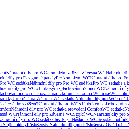
ení
Náhradní díly pro WC-kompletní zařízení
Závěsná WC
Náhradní dí
dní díly pro Designové panely
Pro kompletní WC
Náhradní díly pro P
Pro WC sedátka
Náhradní díly pro Pro WC sedátka
Pro WC sedátka a 
hradní díly pro WC s hlubokým splachováním
Stojící WC
Náhradní díly
lachováním pro splachovací nádržku umístěnou na WC míse
WC s hlu
eramiky
Umístěná na WC míse
WC sedátka
Náhradní díly pro WC sedát
lachováním zvýšené
Náhradní díly pro WC s hlubokým splachováním 
omfort
Náhradní díly pro WC sedátka provedení Comfort
WC sedátka
Ná
ěsná WC
Náhradní díly pro Závěsná WC
Stojící WC
Náhradní díly pro 
áhradní díly pro WC sedátka bez krytu
Nášlapná WC
Se spláchnutím
Př
 Stojící bidety
Příslušenství
Náhradní díly pro Příslušenství
Ovládací tla