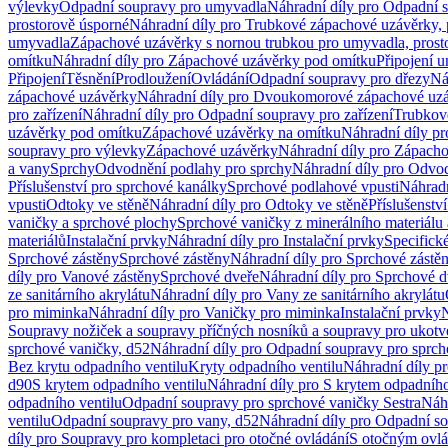
výlevky
Odpadní soupravy pro umyvadla
Náhradní díly pro Odpadní 
prostorově úsporné
Náhradní díly pro Trubkové zápachové uzávěrky, 
umyvadla
Zápachové uzávěrky s nornou trubkou pro umyvadla, prost
omítku
Náhradní díly pro Zápachové uzávěrky pod omítku
Připojení 
Připojení
Těsnění
Prodloužení
Ovládání
Odpadní soupravy pro dřezy
Ná
zápachové uzávěrky
Náhradní díly pro Dvoukomorové zápachové uz
pro zařízení
Náhradní díly pro Odpadní soupravy pro zařízení
Trubkov
uzávěrky pod omítku
Zápachové uzávěrky na omítku
Náhradní díly p
soupravy pro výlevky
Zápachové uzávěrky
Náhradní díly pro Zápach
a vany
Sprchy
Odvodnění podlahy pro sprchy
Náhradní díly pro Odvo
Příslušenství pro sprchové kanálky
Sprchové podlahové vpusti
Náhradn
vpusti
Odtoky ve stěně
Náhradní díly pro Odtoky ve stěně
Příslušenstv
vaničky a sprchové plochy
Sprchové vaničky z minerálního materiálu 
materiálů
Instalační prvky
Náhradní díly pro Instalační prvky
Specifick
Sprchové zástěny
Sprchové zástěny
Náhradní díly pro Sprchové zástě
díly pro Vanové zástěny
Sprchové dveře
Náhradní díly pro Sprchové d
ze sanitárního akrylátu
Náhradní díly pro Vany ze sanitárního akrylátu
pro miminka
Náhradní díly pro Vaničky pro miminka
Instalační prvky
N
Soupravy nožiček a soupravy příčných nosníků a soupravy pro ukotv
sprchové vaničky, d52
Náhradní díly pro Odpadní soupravy pro sprch
Bez krytu odpadního ventilu
Kryty odpadního ventilu
Náhradní díly p
d90
S krytem odpadního ventilu
Náhradní díly pro S krytem odpadního
odpadního ventilu
Odpadní soupravy pro sprchové vaničky Sestra
Náhr
ventilu
Odpadní soupravy pro vany, d52
Náhradní díly pro Odpadní so
díly pro Soupravy pro kompletaci pro otočné ovládání
S otočným ovl