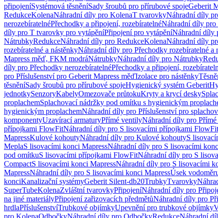
připojení
Systémová těsnění
Sady šroubů pro přírubové spoje
Geberit 
Redukce
Kolena
Náhradní díly pro Kolena
T tvarovky
Náhradní díly p
nerozebíratelné
Přechodky a připojení, rozebíratelné
Náhradní díly pro 
díly pro T tvarovky pro vytápění
Připojení pro vytápění
Náhradní díly 
Nátrubky
Redukce
Náhradní díly pro Redukce
Kolena
Náhradní díly p
rozebíratelné a nástěnky
Náhradní díly pro Přechodky rozebíratelné a 
Mapress měď, FKM modrá
Nátrubky
Náhradní díly pro Nátrubky
Red
díly pro Přechodky nerozebíratelné
Přechodky a připojení, rozebíratel
pro Příslušenství pro Geberit Mapress měď
Izolace pro nástěnky
Těsněn
těsnění
Sady šroubů pro přírubové spoje
Hygienický systém Geberit
Hy
jednotky
Senzory
Kabely
Omezovače průtoku
Kryty a krycí desky
Spla
proplachem
Splachovací nádržky pod omítku s hygienickým proplac
hygienickým proplachem
Náhradní díly pro Příslušenství pro splach
komponenty
Uzavírací armatury
Přímé ventily
Náhradní díly pro Přímé 
přípojkami FlowFit
Náhradní díly pro S lisovacími přípojkami FlowFi
Mapress
Kulové kohouty
Náhradní díly pro Kulové kohouty
S lisovac
Mepla
S lisovacími konci Mapress
Náhradní díly pro S lisovacími kon
pod omítku
S lisovacími přípojkami FlowFit
Náhradní díly pro S lisov
Compact
S lisovacími konci Mapress
Náhradní díly pro S lisovacími 
Mapress
Náhradní díly pro S lisovacími konci Mapress
Úsek vodoměru
konci
Kanalizační systémy
Geberit Silent-db20
Trubky
Tvarovky
Náhrad
SuperTube
Kolena
Zvláštní tvarovky
Připojení
Náhradní díly pro Připoj
na jiné materiály
Připojení zařizovacích předmětů
Náhradní díly pro Př
hrdla
Příslušenství
Trubkové objímky
Upevnění pro trubkové objímky
V
pro Kolena
Odbočky
Náhradní díly pro Odbočky
Redukce
Náhradní dí