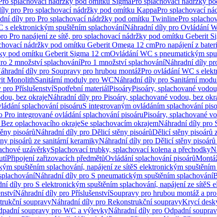
 Pro splachovací nádržky pod omítku Sigma
Pro splachovací nádržky p
íly pro Pro splachovací nádržky pod omítku Kappa
Pro splachovací ná
dní díly pro Pro splachovací nádržky pod omítku Twinline
Pro splacho
 s elektronickým spuštěním splachování
Náhradní díly pro Ovládání W
pro Pro napájení ze sítě, pro splachovací nádržky pod omítku Geberit 
plachovací nádržky pod omítku Geberit Omega 12 cm
Pro napájení z bate
ržky pod omítku Geberit Sigma 12 cm
Ovládání WC s pneumatickým spuš
Pro 2 množství splachování
Pro 1 množství splachování
Náhradní díly pr
áhradní díly pro Soupravy pro hrubou montáž
Pro ovládání WC s elekt
it Monolith
Sanitární moduly pro WC
Náhradní díly pro Sanitární mod
 pro Příslušenství
Spotřební materiál
Pisoáry
Pisoáry, splachované vodou
dou, bez okraje
Náhradní díly pro Pisoáry, splachované vodou, bez okr
ládání splachování pisoáru
S integrovaným ovládáním splachování pis
o Pro integrované ovládání splachování pisoáru
Pisoáry, splachované vo
 Bez oplachovacího okraje
Se splachovacím okrajem
Náhradní díly pro
těny pisoárů
Náhradní díly pro Dělicí stěny pisoárů
Dělicí stěny pisoárů 
ěny pisoárů ze sanitární keramiky
Náhradní díly pro Dělicí stěny pisoárů
pachové uzávěrky
Splachovací trubky, splachovací kolena a přechodky
N
utí
Připojení zařizovacích předmětů
Ovládání splachování pisoárů
Montáž
kým spuštěním splachování, napájení ze sítě
S elektronickým spuštěním 
splachování
Náhradní díly pro S pneumatickým spuštěním splachování
B
ní díly pro S elektronickým spuštěním splachování, napájení ze sítě
S e
enství
Náhradní díly pro Příslušenství
Soupravy pro hrubou montáž a pro
trukční soupravy
Náhradní díly pro Rekonstrukční soupravy
Krycí desk
padní soupravy pro WC a výlevky
Náhradní díly pro Odpadní soupra