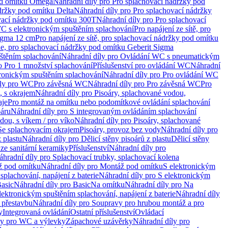
od omítku Omega
Náhradní díly pro Pro splachovací nádržky pod
držky pod omítku Delta
Náhradní díly pro Pro splachovací nádržky
vací nádržky pod omítku 300T
Náhradní díly pro Pro splachovací
C s elektronickým spuštěním splachování
Pro napájení ze sítě, pro
Sigma 12 cm
Pro napájení ze sítě, pro splachovací nádržky pod omítku
rie, pro splachovací nádržky pod omítku Geberit Sigma
těním splachování
Náhradní díly pro Ovládání WC s pneumatickým
o Pro 1 množství splachování
Příslušenství pro ovládání WC
Náhradní
ronickým spuštěním splachování
Náhradní díly pro Pro ovládání WC
uly pro WC
Pro závěsná WC
Náhradní díly pro Pro závěsná WC
Pro
, s okrajem
Náhradní díly pro Pisoáry, splachované vodou,
aje
Pro montáž na omítku nebo podomítkové ovládání splachování
oáru
Náhradní díly pro S integrovaným ovládáním splachování
dou, s víkem / pro víko
Náhradní díly pro Pisoáry, splachované
 Se splachovacím okrajem
Pisoáry, provoz bez vody
Náhradní díly pro
z plastu
Náhradní díly pro Dělicí stěny pisoárů z plastu
Dělicí stěny
 ze sanitární keramiky
Příslušenství
Náhradní díly pro
áhradní díly pro Splachovací trubky, splachovací kolena
 pod omítku
Náhradní díly pro Montáž pod omítku
S elektronickým
splachování, napájení z baterie
Náhradní díly pro S elektronickým
asic
Náhradní díly pro Basic
Na omítku
Náhradní díly pro Na
lektronickým spuštěním splachování, napájení z baterie
Náhradní díly
 přestavbu
Náhradní díly pro Soupravy pro hrubou montáž a pro
y
Integrovaná ovládání
Ostatní příslušenství
Ovládací
vy pro WC a výlevky
Zápachové uzávěrky
Náhradní díly pro