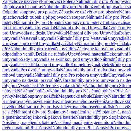
Zápachové uzávěrky
Připojovací kolena
Náhradní díly pro Připojovací
připojovacích souprav
Náhradní díly pro Prodloužení připojovacích s
Odpadní soupravy pro pisoáry
Zápachové uzávěrky pro pisoáry
Náhrad
splachovacích trubek a připojovacích souprav
Náhradní díly pro Prodl
bidety
Náhradní díly pro Odpadní soupravy pro bidety
Trubkové zápa
prostor
Umyvadla
Umyvadla
Náhradní díly pro Umyvadla
Dvojitá umy
pro Umyvadla na desku
Umývátka
Náhradní díly pro Umývátka
Rohov
umyvadla
Vestavná umyvadla
Náhradní díly pro Vestavná umyvadla
Ro
Umyvadla pro děti
Umyvadla
Mycí žlaby
Náhradní díly pro Mycí žlab
dřez
Náhradní díly pro Víceúčelový dřez
Záchytné kalové umyvadlo
U
odpadního ventilu
Držák na ručníky
Upevňovací materiál
Dekorativní 
umyvadlo
Sady umyvadla se skříňkou pod umyvadlo
Náhradní díly p
umyvadla se skříňkou pod umyvadlo
Koupelnový nábytek
Skříňky po
umyvadla
Pro dvojitá umyvadla
Náhradní díly pro Pro dvojitá umyvad
rohová umyvadla
Náhradní díly pro Pro rohová umyvadla
Umyvadlové
umyvadlo na desku, pravoúhlé
Náhradní díly pro Pro umyvadlo na de
díly pro Vysoká skříň
Středně vysoké skříňky
Náhradní díly pro Střed
nábytek
Nástěnné poličky
Náhradní díly pro Nástěnné poličky
Přísluše
prvky
Madla
Soupravy nožiček
Magnetické tabule
Zásuvky
Náhradní dí
S integrovaným osvětlením
Bez integrovaného osvětlení
Zrcadlové skř
osvětlení
Náhradní díly pro Bez integrovaného osvětlení
Příslušenství
S
ze sítě
Náhradní díly pro Stojánková, napájení ze sítě
Stojánková, napáj
z generátoru
Stojánková, páková baterie
Náhradní díly pro Stojánková,
Nástěnná, napájení z baterie
Nástěnná, napájení z generátoru
Náhradní 
dvěma pákami
Příslušenství
Náhradní díly pro Příslušenství
Pro umyvad