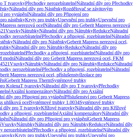
ro T tvarovky
Přechodky nerozebíratelné
Náhradní díly pro Přechodky
ěnky
Náhradní díly pro Nástěnky
Rozdělovač se závitovým
ní pro vytápění
Náhradní díly pro Připojení pro
 pro nástěnky
Kryty pro trubky
Upevnění pro trubky
Upevnění pro
 Mapress nerezová ocel
Náhradní díly pro Geberit Mapress nerezová
521
Vsuvky
Nátrubky
Náhradní díly pro Nátrubky
Redukce
Náhradní
hodky nerozebíratelné
Přechodky a připojení, rozebíratelné
Náhradní
stěnky
Náhradní díly pro Nástěnky
Geberit Mapress nerezová ocel,
rubky
Náhradní díly pro Nátrubky
Redukce
Náhradní díly pro
rozebíratelné
Přechodky a připojení, rozebíratelné
Náhradní díly pro
KM modrá
Náhradní díly pro Geberit Mapress nerezová ocel, FKM
.4521
Vsuvky
Nátrubky
Náhradní díly pro Nátrubky
Redukce
Náhradní
hodky nerozebíratelné
Přechodky a připojení, rozebíratelné
Náhradní
berit Mapress nerezová ocel, příslušenství
Izolace pro
ění
Geberit Mapress Therm
Systémové trubky
pro Kolena
T tvarovky
Náhradní díly pro T tvarovky
Přechodky
atelné
Axiální kompenzátory
Náhradní díly pro Axiální
ní díly pro Připojení pro vytápění
Příslušenství pro Geberit Mapress
s uhlíková ocel
Systémové trubky 1.0034
Systémové trubky
í díly pro T tvarovky
Křížové tvarovky
Náhradní díly pro Křížové
odky a připojení, rozebíratelné
Axiální kompenzátory
Náhradní díly
ápění
Náhradní díly pro Připojení pro vytápění
Geberit Mapress
5
Vsuvky
Nátrubky
Náhradní díly pro Nátrubky
Redukce
Náhradní díly
y nerozebíratelné
Přechodky a připojení, rozebíratelné
Náhradní díly
tvarovky
Kryty pro trubky
Upevnění pro trubky
Upevnění pro