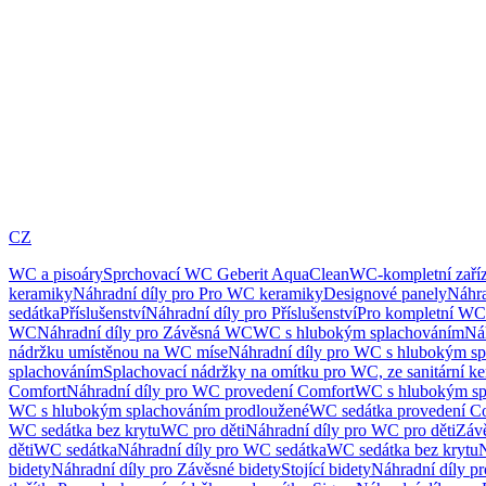
CZ
WC a pisoáry
Sprchovací WC Geberit AquaClean
WC-kompletní zaříz
keramiky
Náhradní díly pro Pro WC keramiky
Designové panely
Náhra
sedátka
Příslušenství
Náhradní díly pro Příslušenství
Pro kompletní WC
WC
Náhradní díly pro Závěsná WC
WC s hlubokým splachováním
Ná
nádržku umístěnou na WC míse
Náhradní díly pro WC s hlubokým sp
splachováním
Splachovací nádržky na omítku pro WC, ze sanitární k
Comfort
Náhradní díly pro WC provedení Comfort
WC s hlubokým sp
WC s hlubokým splachováním prodloužené
WC sedátka provedení C
WC sedátka bez krytu
WC pro děti
Náhradní díly pro WC pro děti
Záv
děti
WC sedátka
Náhradní díly pro WC sedátka
WC sedátka bez krytu
N
bidety
Náhradní díly pro Závěsné bidety
Stojící bidety
Náhradní díly pro