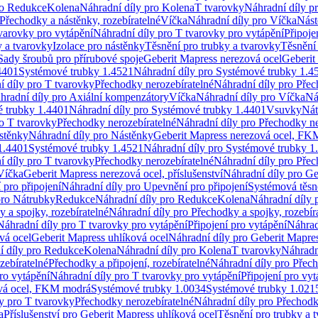
ro Redukce
Kolena
Náhradní díly pro Kolena
T tvarovky
Náhradní díly p
Přechodky a nástěnky, rozebíratelné
Víčka
Náhradní díly pro Víčka
Nást
varovky pro vytápění
Náhradní díly pro T tvarovky pro vytápění
Připoje
y a tvarovky
Izolace pro nástěnky
Těsnění pro trubky a tvarovky
Těsnění
Sady šroubů pro přírubové spoje
Geberit Mapress nerezová ocel
Geberit
4401
Systémové trubky 1.4521
Náhradní díly pro Systémové trubky 1.4
í díly pro T tvarovky
Přechodky nerozebíratelné
Náhradní díly pro Přec
hradní díly pro Axiální kompenzátory
Víčka
Náhradní díly pro Víčka
Ná
 trubky 1.4401
Náhradní díly pro Systémové trubky 1.4401
Vsuvky
Nát
ro T tvarovky
Přechodky nerozebíratelné
Náhradní díly pro Přechodky ne
stěnky
Náhradní díly pro Nástěnky
Geberit Mapress nerezová ocel, F
1.4401
Systémové trubky 1.4521
Náhradní díly pro Systémové trubky 1
í díly pro T tvarovky
Přechodky nerozebíratelné
Náhradní díly pro Přec
Víčka
Geberit Mapress nerezová ocel, příslušenství
Náhradní díly pro Ge
pro připojení
Náhradní díly pro Upevnění pro připojení
Systémová těsn
pro Nátrubky
Redukce
Náhradní díly pro Redukce
Kolena
Náhradní díly 
 a spojky, rozebíratelné
Náhradní díly pro Přechodky a spojky, rozebír
Náhradní díly pro T tvarovky pro vytápění
Připojení pro vytápění
Náhrad
vá ocel
Geberit Mapress uhlíková ocel
Náhradní díly pro Geberit Mapres
í díly pro Redukce
Kolena
Náhradní díly pro Kolena
T tvarovky
Náhradn
zebíratelné
Přechodky a připojení, rozebíratelné
Náhradní díly pro Přech
ro vytápění
Náhradní díly pro T tvarovky pro vytápění
Připojení pro vyt
ová ocel, FKM modrá
Systémové trubky 1.0034
Systémové trubky 1.021
y pro T tvarovky
Přechodky nerozebíratelné
Náhradní díly pro Přechodk
a
Příslušenství pro Geberit Mapress uhlíková ocel
Těsnění pro trubky a 