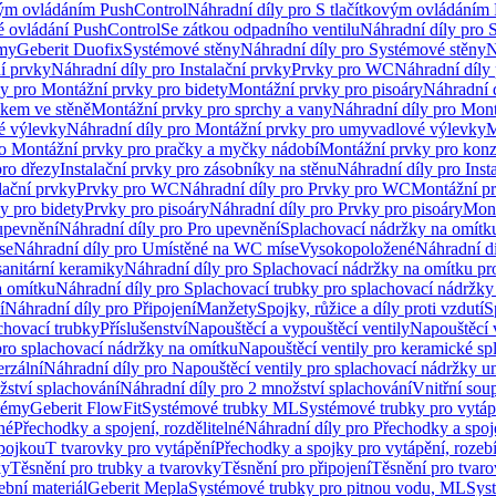
vým ovládáním PushControl
Náhradní díly pro S tlačítkovým ovládáním
vé ovládání PushControl
Se zátkou odpadního ventilu
Náhradní díly pro 
émy
Geberit Duofix
Systémové stěny
Náhradní díly pro Systémové stěny
N
ní prvky
Náhradní díly pro Instalační prvky
Prvky pro WC
Náhradní díly
ly pro Montážní prvky pro bidety
Montážní prvky pro pisoáry
Náhradní 
okem ve stěně
Montážní prvky pro sprchy a vany
Náhradní díly pro Mont
é výlevky
Náhradní díly pro Montážní prvky pro umyvadlové výlevky
M
ro Montážní prvky pro pračky a myčky nádobí
Montážní prvky pro konz
pro dřezy
Instalační prvky pro zásobníky na stěnu
Náhradní díly pro Inst
lační prvky
Prvky pro WC
Náhradní díly pro Prvky pro WC
Montážní p
y pro bidety
Prvky pro pisoáry
Náhradní díly pro Prvky pro pisoáry
Mont
upevnění
Náhradní díly pro Pro upevnění
Splachovací nádržky na omítk
se
Náhradní díly pro Umístěné na WC míse
Vysokopoložené
Náhradní d
anitární keramiky
Náhradní díly pro Splachovací nádržky na omítku pr
a omítku
Náhradní díly pro Splachovací trubky pro splachovací nádržky
í
Náhradní díly pro Připojení
Manžety
Spojky, růžice a díly proti vzdutí
S
chovací trubky
Příslušenství
Napouštěcí a vypouštěcí ventily
Napouštěcí 
pro splachovací nádržky na omítku
Napouštěcí ventily pro keramické sp
erzální
Náhradní díly pro Napouštěcí ventily pro splachovací nádržky un
žství splachování
Náhradní díly pro 2 množství splachování
Vnitřní sou
témy
Geberit FlowFit
Systémové trubky ML
Systémové trubky pro vytá
né
Přechodky a spojení, rozdělitelné
Náhradní díly pro Přechodky a spoje
ípojkou
T tvarovky pro vytápění
Přechodky a spojky pro vytápění, rozebí
ky
Těsnění pro trubky a tvarovky
Těsnění pro připojení
Těsnění pro tvar
ební materiál
Geberit Mepla
Systémové trubky pro pitnou vodu, ML
Sys