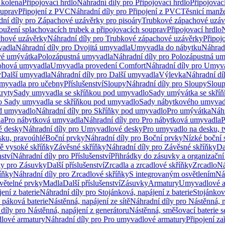
 kolena
Připojovací hrdlo
Náhradní díly pro Připojovací hrdlo
Připojovac
ouprav
Připojení z PVC
Náhradní díly pro Připojení z PVC
Těsnicí manže
ní díly pro Zápachové uzávěrky pro pisoáry
Trubkové zápachové uzáv
oužení splachovacích trubek a připojovacích souprav
Připojovací hrdlo
N
chové uzávěrky
Náhradní díly pro Trubkové zápachové uzávěrky
Připoj
vadla
Náhradní díly pro Dvojitá umyvadla
Umyvadla do nábytku
Náhrad
é umývátka
Polozápustná umyvadla
Náhradní díly pro Polozápustná u
hová umyvadla
Umyvadla provedení Comfort
Náhradní díly pro Umyv
y
Další umyvadla
Náhradní díly pro Další umyvadla
Výlevka
Náhradní dí
myvadla pro učebny
Příslušenství
Sloupy
Náhradní díly pro Sloupy
Slou
kryty
Sady umyvadla se skříňkou pod umyvadlo
Sady umývátka se skří
ro Sady umyvadla se skříňkou pod umyvadlo
Sady nábytkového umyvadl
d umyvadlo
Náhradní díly pro Skříňky pod umyvadlo
Pro umývátka
Náhr
la
Pro nábytková umyvadla
Náhradní díly pro Pro nábytková umyvadla
P
 desky
Náhradní díly pro Umyvadlové desky
Pro umyvadlo na desku, t
sku, pravoúhlé
Boční prvky
Náhradní díly pro Boční prvky
Nízké boční 
ně vysoké skříňky
Závěsné skříňky
Náhradní díly pro Závěsné skříňky
Da
nství
Náhradní díly pro Příslušenství
Přihrádky do zásuvky a organizačn
ly pro Zásuvky
Další příslušenství
Zrcadla a zrcadlové skříňky
Zrcadlo
Ná
íňky
Náhradní díly pro Zrcadlové skříňky
S integrovaným osvětlením
Ná
větelné prvky
Madla
Další příslušenství
Zásuvky
Armatury
Umyvadlové a
ení z baterie
Náhradní díly pro Stojánková, napájení z baterie
Stojánkov
 páková baterie
Nástěnná, napájení ze sítě
Náhradní díly pro Nástěnná, n
díly pro Nástěnná, napájení z generátoru
Nástěnná, směšovací baterie 
lové armatury
Náhradní díly pro Pro umyvadlové armatury
Připojení za