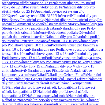
přepady
Pro střešní vtoky do 12 l/s
Náhradní díly pro Pro střešní
vtoky do 12 l/s
Pro střešní vtoky do 25 l/s
Náhradní díly pro Pro
střešní vtoky do 25 l/s
Upevnění
Upevňovací systém d40–
200
Upevňovací systém d250–315
Příslušenství
Náhradní díly pro
Příslušenství
Pro střešní vtoky
Náhradní díly pro Pro střešní vtoky
Pro
upevnění
Gravitační odvodnění střech
Střešní vtoky
Náhradní díly pro
Střešní vtoky
Prvky parotěsných zábran
Náhradní díly pro Prvky
parotěsných zábran
Příslušenství
Odvodnění podlahy
Odvodnění
podlah do interiéru i exteriéru
Náhradní díly pro Odvodnění podlah
do interiéru i exteriéru
Podlahové vpusti 10 x 10 cm
Náhradní díly
pro Podlahové vpusti 10 x 10 cm
Podlahové vpusti pro balkony a
terasy, 10 x 10 cm
Náhradní díly pro Podlahové vpusti pro balkony a
terasy, 10 x 10 cm
Podlahové vpusti 13 x 13 cm
Náhradní díly pro
Podlahové vpusti 13 x 13 cm
Podlahové vpusti pro balkony a terasy
13 x 13 cm
Náhradní díly pro Podlahové vpusti pro balkony a terasy
13 x 13 cm
Vtoky 15 x 15 cm
Náhradní díly pro Vtoky 15 x 15
cm
Příslušenství
Náhradní díly pro Příslušenství
Nářadí, síťové
komponenty a software
Nářadí
Nářadí pro Geberit FlowFit
Náhradní
díly pro Nářadí pro Geberit FlowFit
Ruční lisovací zařízení
Náhradní
díly pro Ruční lisovací zařízení
Lisovací nářadí, kompatibilita
[1]
Náhradní díly pro Lisovací nářadí, kompatibilita [1]
Lisovací
nářadí, kompatibilita [2]
Náhradní díly pro Lisovací nářadí,
kompatibilita [2]
Nářadí na zpracování trubek
Náhradní díly pro
Nářadí na zpracování trubek
Zátky pro tlakovou zkoušku
Náhradní
díly pro Zátky pro tlakovou zkoušku
Kontrolní prostředky
Lisovací