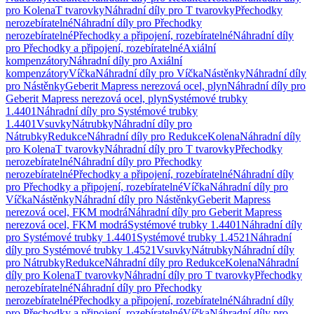
pro Kolena
T tvarovky
Náhradní díly pro T tvarovky
Přechodky
nerozebíratelné
Náhradní díly pro Přechodky
nerozebíratelné
Přechodky a připojení, rozebíratelné
Náhradní díly
pro Přechodky a připojení, rozebíratelné
Axiální
kompenzátory
Náhradní díly pro Axiální
kompenzátory
Víčka
Náhradní díly pro Víčka
Nástěnky
Náhradní díly
pro Nástěnky
Geberit Mapress nerezová ocel, plyn
Náhradní díly pro
Geberit Mapress nerezová ocel, plyn
Systémové trubky
1.4401
Náhradní díly pro Systémové trubky
1.4401
Vsuvky
Nátrubky
Náhradní díly pro
Nátrubky
Redukce
Náhradní díly pro Redukce
Kolena
Náhradní díly
pro Kolena
T tvarovky
Náhradní díly pro T tvarovky
Přechodky
nerozebíratelné
Náhradní díly pro Přechodky
nerozebíratelné
Přechodky a připojení, rozebíratelné
Náhradní díly
pro Přechodky a připojení, rozebíratelné
Víčka
Náhradní díly pro
Víčka
Nástěnky
Náhradní díly pro Nástěnky
Geberit Mapress
nerezová ocel, FKM modrá
Náhradní díly pro Geberit Mapress
nerezová ocel, FKM modrá
Systémové trubky 1.4401
Náhradní díly
pro Systémové trubky 1.4401
Systémové trubky 1.4521
Náhradní
díly pro Systémové trubky 1.4521
Vsuvky
Nátrubky
Náhradní díly
pro Nátrubky
Redukce
Náhradní díly pro Redukce
Kolena
Náhradní
díly pro Kolena
T tvarovky
Náhradní díly pro T tvarovky
Přechodky
nerozebíratelné
Náhradní díly pro Přechodky
nerozebíratelné
Přechodky a připojení, rozebíratelné
Náhradní díly
pro Přechodky a připojení, rozebíratelné
Víčka
Náhradní díly pro