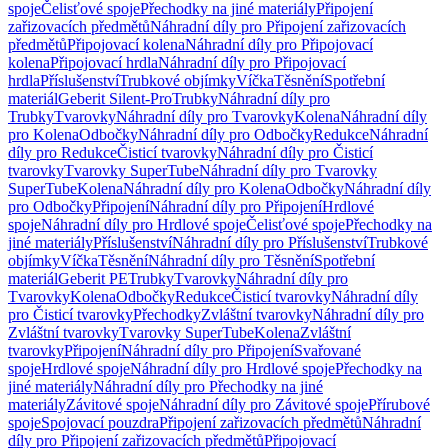
spoje
Čelisťové spoje
Přechodky na jiné materiály
Připojení
zařizovacích předmětů
Náhradní díly pro Připojení zařizovacích
předmětů
Připojovací kolena
Náhradní díly pro Připojovací
kolena
Připojovací hrdla
Náhradní díly pro Připojovací
hrdla
Příslušenství
Trubkové objímky
Víčka
Těsnění
Spotřební
materiál
Geberit Silent-Pro
Trubky
Náhradní díly pro
Trubky
Tvarovky
Náhradní díly pro Tvarovky
Kolena
Náhradní díly
pro Kolena
Odbočky
Náhradní díly pro Odbočky
Redukce
Náhradní
díly pro Redukce
Čisticí tvarovky
Náhradní díly pro Čisticí
tvarovky
Tvarovky SuperTube
Náhradní díly pro Tvarovky
SuperTube
Kolena
Náhradní díly pro Kolena
Odbočky
Náhradní díly
pro Odbočky
Připojení
Náhradní díly pro Připojení
Hrdlové
spoje
Náhradní díly pro Hrdlové spoje
Čelisťové spoje
Přechodky na
jiné materiály
Příslušenství
Náhradní díly pro Příslušenství
Trubkové
objímky
Víčka
Těsnění
Náhradní díly pro Těsnění
Spotřební
materiál
Geberit PE
Trubky
Tvarovky
Náhradní díly pro
Tvarovky
Kolena
Odbočky
Redukce
Čisticí tvarovky
Náhradní díly
pro Čisticí tvarovky
Přechodky
Zvláštní tvarovky
Náhradní díly pro
Zvláštní tvarovky
Tvarovky SuperTube
Kolena
Zvláštní
tvarovky
Připojení
Náhradní díly pro Připojení
Svařované
spoje
Hrdlové spoje
Náhradní díly pro Hrdlové spoje
Přechodky na
jiné materiály
Náhradní díly pro Přechodky na jiné
materiály
Závitové spoje
Náhradní díly pro Závitové spoje
Přírubové
spoje
Spojovací pouzdra
Připojení zařizovacích předmětů
Náhradní
díly pro Připojení zařizovacích předmětů
Připojovací