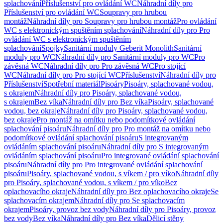
splachování
Příslušenství pro ovládání WC
Náhradní díly pro
Příslušenství pro ovládání WC
Soupravy pro hrubou
montáž
Náhradní díly pro Soupravy pro hrubou montáž
Pro ovládání
WC s elektronickým spuštěním splachování
Náhradní díly pro Pro
ovládání WC s elektronickým spuštěním
splachování
Spojky
Sanitární moduly Geberit Monolith
Sanitární
moduly pro WC
Náhradní díly pro Sanitární moduly pro WC
Pro
závěsná WC
Náhradní díly pro Pro závěsná WC
Pro stojící
WC
Náhradní díly pro Pro stojící WC
Příslušenství
Náhradní díly pro
Příslušenství
Spotřební materiál
Pisoáry
Pisoáry, splachované vodou,
s okrajem
Náhradní díly pro Pisoáry, splachované vodou,
s okrajem
Bez víka
Náhradní díly pro Bez víka
Pisoáry, splachované
vodou, bez okraje
Náhradní díly pro Pisoáry, splachované vodou,
bez okraje
Pro montáž na omítku nebo podomítkové ovládání
splachování pisoáru
Náhradní díly pro Pro montáž na omítku nebo
podomítkové ovládání splachování pisoáru
S integrovaným
ovládáním splachování pisoáru
Náhradní díly pro S integrovaným
ovládáním splachování pisoáru
Pro integrované ovládání splachování
pisoáru
Náhradní díly pro Pro integrované ovládání splachování
pisoáru
Pisoáry, splachované vodou, s víkem / pro víko
Náhradní díly
pro Pisoáry, splachované vodou, s víkem / pro víko
Bez
oplachovacího okraje
Náhradní díly pro Bez oplachovacího okraje
Se
splachovacím okrajem
Náhradní díly pro Se splachovacím
okrajem
Pisoáry, provoz bez vody
Náhradní díly pro Pisoáry, provoz
bez vody
Bez víka
Náhradní díly pro Bez víka
Dělicí stěny