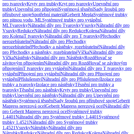
pro tvarovky
Kryty pro trubky
Kryt pro tvarovky
Upevnění pro
trubky
Upevnění pro připojení
Systémová těsnění
Sady šroubů pro
přírubové spoje
Spotřební materiál
Geberit Mepla
Systémové trubky
pro pitnou vodu, ML
Systémové trubky pro vytápění,
ML
Tvarovky
Náhradní díly pro Tvarovky
Vsuvky
Náhradní díly pro
Vsuvky
Redukce
Náhradní díly pro Redukce
Kolena
Náhradní díly
pro Kolena
T tvarovky
Náhradní díly pro T tvarovky
Přechodky
nerozebíratelné
Náhradní díly pro Přechodky
nerozebíratelné
Přechodky a nástěnky, rozebíratelné
Náhradní díly
pro Přechodky a nástěnky, rozebíratelné
Víčka
Náhradní díly pro
Víčka
Nástěnky
Náhradní díly pro Nástěnky
Rozdělovač se
závitovým připojením
Náhradní díly pro Rozdělovač se závitovým
připojením
T tvarovky pro vytápění
Náhradní díly pro T tvarovky pro
vytápění
Připojení pro vytápění
Náhradní díly pro Připojení pro
vytápění
Příslušenství
Náhradní díly pro Příslušenství
Izolace pro
trubky a tvarovky
Izolace pro nástěnky
Těsnění pro trubky a
tvarovky
Těsnění pro nástěnky
Kryty pro trubky
Upevnění pro
trubky
Upevnění pro nástěnky
Náhradní díly pro Upevnění pro
nástěnky
Systémová těsnění
Sady šroubů pro přírubové spoje
Geberit
Mapress nerezová ocel
Geberit Mapress nerezová ocel
Náhradní díly
pro Geberit Mapress nerezová ocel
Systémové trubky
1.4401
Náhradní díly pro Systémové trubky 1.4401
Systémové
trubky 1.4521
Náhradní díly pro Systémové trubky
1.4521
Vsuvky
Nátrubky
Náhradní díly pro
Nátrubky
Redukce
Náhradní díly pro Redukce
Kolena
Náhradní díly