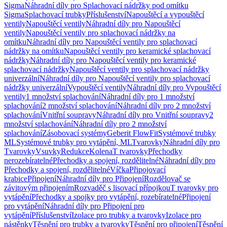
Sigma
Náhradní díly pro Splachovací nádržky pod omítku
Sigma
Splachovací trubky
Příslušenství
Napouštěcí a vypouštěcí
ventily
Napouštěcí ventily
Náhradní díly pro Napouštěcí
ventily
Napouštěcí ventily pro splachovací nádržky na
omítku
Náhradní díly pro Napouštěcí ventily pro splachovací
nádržky na omítku
Napouštěcí ventily pro keramické splachovací
nádržky
Náhradní díly pro Napouštěcí ventily pro keramické
splachovací nádržky
Napouštěcí ventily pro splachovací nádržky
univerzální
Náhradní díly pro Napouštěcí ventily pro splachovací
nádržky univerzální
Vypouštěcí ventily
Náhradní díly pro Vypouštěcí
ventily
1 množství splachování
Náhradní díly pro 1 množství
splachování
2 množství splachování
Náhradní díly pro 2 množství
splachování
Vnitřní soupravy
Náhradní díly pro Vnitřní soupravy
2
množství splachování
Náhradní díly pro 2 množství
splachování
Zásobovací systémy
Geberit FlowFit
Systémové trubky
ML
Systémové trubky pro vytápění, ML
Tvarovky
Náhradní díly pro
Tvarovky
Vsuvky
Redukce
Kolena
T tvarovky
Přechodky
nerozebíratelné
Přechodky a spojení, rozdělitelné
Náhradní díly pro
Přechodky a spojení, rozdělitelné
Víčka
Připojovací
krabice
Připojení
Náhradní díly pro Připojení
Rozdělovač se
závitovým připojením
Rozvaděč s lisovací přípojkou
T tvarovky pro
vytápění
Přechodky a spojky pro vytápění, rozebíratelné
Připojení
pro vytápění
Náhradní díly pro Připojení pro
vytápění
Příslušenství
Izolace pro trubky a tvarovky
Izolace pro
nástěnky
Těsnění pro trubky a tvarovky
Těsnění pro připojení
Těsnění