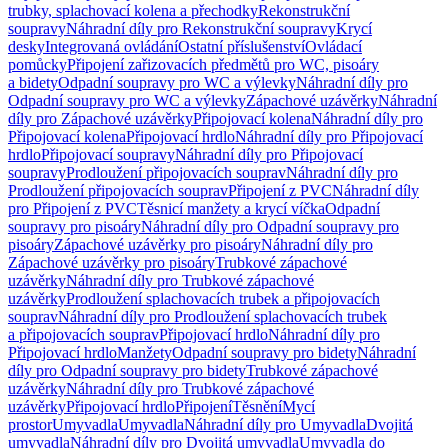
trubky, splachovací kolena a přechodky
Rekonstrukční
soupravy
Náhradní díly pro Rekonstrukční soupravy
Krycí
desky
Integrovaná ovládání
Ostatní příslušenství
Ovládací
pomůcky
Připojení zařizovacích předmětů pro WC, pisoáry
a bidety
Odpadní soupravy pro WC a výlevky
Náhradní díly pro
Odpadní soupravy pro WC a výlevky
Zápachové uzávěrky
Náhradní
díly pro Zápachové uzávěrky
Připojovací kolena
Náhradní díly pro
Připojovací kolena
Připojovací hrdlo
Náhradní díly pro Připojovací
hrdlo
Připojovací soupravy
Náhradní díly pro Připojovací
soupravy
Prodloužení připojovacích souprav
Náhradní díly pro
Prodloužení připojovacích souprav
Připojení z PVC
Náhradní díly
pro Připojení z PVC
Těsnicí manžety a krycí víčka
Odpadní
soupravy pro pisoáry
Náhradní díly pro Odpadní soupravy pro
pisoáry
Zápachové uzávěrky pro pisoáry
Náhradní díly pro
Zápachové uzávěrky pro pisoáry
Trubkové zápachové
uzávěrky
Náhradní díly pro Trubkové zápachové
uzávěrky
Prodloužení splachovacích trubek a připojovacích
souprav
Náhradní díly pro Prodloužení splachovacích trubek
a připojovacích souprav
Připojovací hrdlo
Náhradní díly pro
Připojovací hrdlo
Manžety
Odpadní soupravy pro bidety
Náhradní
díly pro Odpadní soupravy pro bidety
Trubkové zápachové
uzávěrky
Náhradní díly pro Trubkové zápachové
uzávěrky
Připojovací hrdlo
Připojení
Těsnění
Mycí
prostor
Umyvadla
Umyvadla
Náhradní díly pro Umyvadla
Dvojitá
umyvadla
Náhradní díly pro Dvojitá umyvadla
Umyvadla do