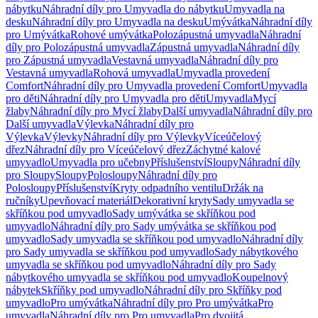
nábytku
Náhradní díly pro Umyvadla do nábytku
Umyvadla na
desku
Náhradní díly pro Umyvadla na desku
Umývátka
Náhradní díly
pro Umývátka
Rohové umývátka
Polozápustná umyvadla
Náhradní
díly pro Polozápustná umyvadla
Zápustná umyvadla
Náhradní díly
pro Zápustná umyvadla
Vestavná umyvadla
Náhradní díly pro
Vestavná umyvadla
Rohová umyvadla
Umyvadla provedení
Comfort
Náhradní díly pro Umyvadla provedení Comfort
Umyvadla
pro děti
Náhradní díly pro Umyvadla pro děti
Umyvadla
Mycí
žlaby
Náhradní díly pro Mycí žlaby
Další umyvadla
Náhradní díly pro
Další umyvadla
Výlevka
Náhradní díly pro
Výlevka
Výlevky
Náhradní díly pro Výlevky
Víceúčelový
dřez
Náhradní díly pro Víceúčelový dřez
Záchytné kalové
umyvadlo
Umyvadla pro učebny
Příslušenství
Sloupy
Náhradní díly
pro Sloupy
Sloupy
Polosloupy
Náhradní díly pro
Polosloupy
Příslušenství
Kryty odpadního ventilu
Držák na
ručníky
Upevňovací materiál
Dekorativní kryty
Sady umyvadla se
skříňkou pod umyvadlo
Sady umývátka se skříňkou pod
umyvadlo
Náhradní díly pro Sady umývátka se skříňkou pod
umyvadlo
Sady umyvadla se skříňkou pod umyvadlo
Náhradní díly
pro Sady umyvadla se skříňkou pod umyvadlo
Sady nábytkového
umyvadla se skříňkou pod umyvadlo
Náhradní díly pro Sady
nábytkového umyvadla se skříňkou pod umyvadlo
Koupelnový
nábytek
Skříňky pod umyvadlo
Náhradní díly pro Skříňky pod
umyvadlo
Pro umývátka
Náhradní díly pro Pro umývátka
Pro
umyvadla
Náhradní díly pro Pro umyvadla
Pro dvojitá