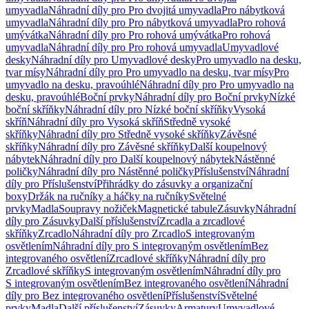
umyvadla
Náhradní díly pro Pro dvojitá umyvadla
Pro nábytková
umyvadla
Náhradní díly pro Pro nábytková umyvadla
Pro rohová
umývátka
Náhradní díly pro Pro rohová umývátka
Pro rohová
umyvadla
Náhradní díly pro Pro rohová umyvadla
Umyvadlové
desky
Náhradní díly pro Umyvadlové desky
Pro umyvadlo na desku,
tvar mísy
Náhradní díly pro Pro umyvadlo na desku, tvar mísy
Pro
umyvadlo na desku, pravoúhlé
Náhradní díly pro Pro umyvadlo na
desku, pravoúhlé
Boční prvky
Náhradní díly pro Boční prvky
Nízké
boční skříňky
Náhradní díly pro Nízké boční skříňky
Vysoká
skříň
Náhradní díly pro Vysoká skříň
Středně vysoké
skříňky
Náhradní díly pro Středně vysoké skříňky
Závěsné
skříňky
Náhradní díly pro Závěsné skříňky
Další koupelnový
nábytek
Náhradní díly pro Další koupelnový nábytek
Nástěnné
poličky
Náhradní díly pro Nástěnné poličky
Příslušenství
Náhradní
díly pro Příslušenství
Přihrádky do zásuvky a organizační
boxy
Držák na ručníky a háčky na ručníky
Světelné
prvky
Madla
Soupravy nožiček
Magnetické tabule
Zásuvky
Náhradní
díly pro Zásuvky
Další příslušenství
Zrcadla a zrcadlové
skříňky
Zrcadlo
Náhradní díly pro Zrcadlo
S integrovaným
osvětlením
Náhradní díly pro S integrovaným osvětlením
Bez
integrovaného osvětlení
Zrcadlové skříňky
Náhradní díly pro
Zrcadlové skříňky
S integrovaným osvětlením
Náhradní díly pro
S integrovaným osvětlením
Bez integrovaného osvětlení
Náhradní
díly pro Bez integrovaného osvětlení
Příslušenství
Světelné
prvky
Madla
Další příslušenství
Zásuvky
Armatury
Umyvadlové