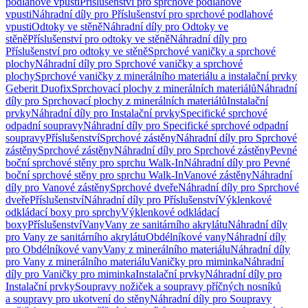
podlahové vpusti
Příslušenství pro sprchové podlahové
vpusti
Náhradní díly pro Příslušenství pro sprchové podlahové
vpusti
Odtoky ve stěně
Náhradní díly pro Odtoky ve
stěně
Příslušenství pro odtoky ve stěně
Náhradní díly pro
Příslušenství pro odtoky ve stěně
Sprchové vaničky a sprchové
plochy
Náhradní díly pro Sprchové vaničky a sprchové
plochy
Sprchové vaničky z minerálního materiálu a instalační prvky
Geberit Duofix
Sprchovací plochy z minerálních materiálů
Náhradní
díly pro Sprchovací plochy z minerálních materiálů
Instalační
prvky
Náhradní díly pro Instalační prvky
Specifické sprchové
odpadní soupravy
Náhradní díly pro Specifické sprchové odpadní
soupravy
Příslušenství
Sprchové zástěny
Náhradní díly pro Sprchové
zástěny
Sprchové zástěny
Náhradní díly pro Sprchové zástěny
Pevné
boční sprchové stěny pro sprchu Walk-In
Náhradní díly pro Pevné
boční sprchové stěny pro sprchu Walk-In
Vanové zástěny
Náhradní
díly pro Vanové zástěny
Sprchové dveře
Náhradní díly pro Sprchové
dveře
Příslušenství
Náhradní díly pro Příslušenství
Výklenkové
odkládací boxy pro sprchy
Výklenkové odkládací
boxy
Příslušenství
Vany
Vany ze sanitárního akrylátu
Náhradní díly
pro Vany ze sanitárního akrylátu
Obdélníkové vany
Náhradní díly
pro Obdélníkové vany
Vany z minerálního materiálu
Náhradní díly
pro Vany z minerálního materiálu
Vaničky pro miminka
Náhradní
díly pro Vaničky pro miminka
Instalační prvky
Náhradní díly pro
Instalační prvky
Soupravy nožiček a soupravy příčných nosníků
a soupravy pro ukotvení do stěny
Náhradní díly pro Soupravy