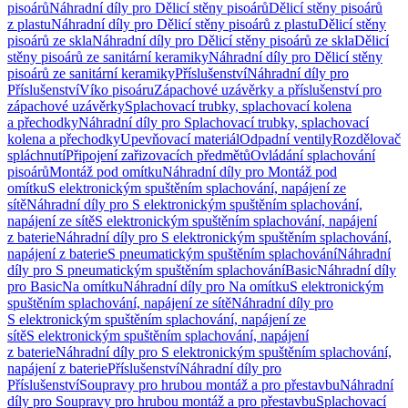
pisoárů
Náhradní díly pro Dělicí stěny pisoárů
Dělicí stěny pisoárů
z plastu
Náhradní díly pro Dělicí stěny pisoárů z plastu
Dělicí stěny
pisoárů ze skla
Náhradní díly pro Dělicí stěny pisoárů ze skla
Dělicí
stěny pisoárů ze sanitární keramiky
Náhradní díly pro Dělicí stěny
pisoárů ze sanitární keramiky
Příslušenství
Náhradní díly pro
Příslušenství
Víko pisoáru
Zápachové uzávěrky a příslušenství pro
zápachové uzávěrky
Splachovací trubky, splachovací kolena
a přechodky
Náhradní díly pro Splachovací trubky, splachovací
kolena a přechodky
Upevňovací materiál
Odpadní ventily
Rozdělovač
spláchnutí
Připojení zařizovacích předmětů
Ovládání splachování
pisoárů
Montáž pod omítku
Náhradní díly pro Montáž pod
omítku
S elektronickým spuštěním splachování, napájení ze
sítě
Náhradní díly pro S elektronickým spuštěním splachování,
napájení ze sítě
S elektronickým spuštěním splachování, napájení
z baterie
Náhradní díly pro S elektronickým spuštěním splachování,
napájení z baterie
S pneumatickým spuštěním splachování
Náhradní
díly pro S pneumatickým spuštěním splachování
Basic
Náhradní díly
pro Basic
Na omítku
Náhradní díly pro Na omítku
S elektronickým
spuštěním splachování, napájení ze sítě
Náhradní díly pro
S elektronickým spuštěním splachování, napájení ze
sítě
S elektronickým spuštěním splachování, napájení
z baterie
Náhradní díly pro S elektronickým spuštěním splachování,
napájení z baterie
Příslušenství
Náhradní díly pro
Příslušenství
Soupravy pro hrubou montáž a pro přestavbu
Náhradní
díly pro Soupravy pro hrubou montáž a pro přestavbu
Splachovací