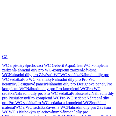
CZ
WC a pisoáry
Sprchovací WC Geberit AquaClean
WC-kompletní
zařízení
Náhradní díly pro WC-kompletní zařízení
Závěsná
WC
Náhradní díly pro Závěsná WC
WC sedátka
Náhradní díly pro
WC sedátka
Pro WC keramiky
Náhradní díly pro Pro WC
keramiky
Designové panely
Náhradní díly pro Designové panely
Pro
kompletní WC
Náhradní díly pro Pro kompletní WC
Pro WC
sedátka
Náhradní díly pro Pro WC sedátka
Příslušenství
Náhradní díly
pro Příslušenství
Pro kompletní WC
Pro WC sedátka
Náhradní díly
pro Pro WC sedátka
Pro WC sedátka a kompletní WC
Spotřební
materiál
WC a WC sedátka
Závěsná WC
Náhradní díly pro Závěsná
WC
WC s hlubokým splachováním
Náhradní díly pro