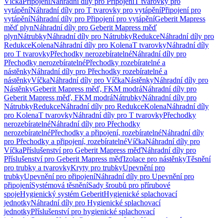
Víčka
Připojení
Náhradní díly pro Připojení
T tvarovky pro
vytápění
Náhradní díly pro T tvarovky pro vytápění
Připojení pro
vytápění
Náhradní díly pro Připojení pro vytápění
Geberit Mapress
měď plyn
Náhradní díly pro Geberit Mapress měď
plyn
Nátrubky
Náhradní díly pro Nátrubky
Redukce
Náhradní díly pro
Redukce
Kolena
Náhradní díly pro Kolena
T tvarovky
Náhradní díly
pro T tvarovky
Přechodky nerozebíratelné
Náhradní díly pro
Přechodky nerozebíratelné
Přechodky rozebíratelné a
nástěnky
Náhradní díly pro Přechodky rozebíratelné a
nástěnky
Víčka
Náhradní díly pro Víčka
Nástěnky
Náhradní díly pro
Nástěnky
Geberit Mapress měď, FKM modrá
Náhradní díly pro
Geberit Mapress měď, FKM modrá
Nátrubky
Náhradní díly pro
Nátrubky
Redukce
Náhradní díly pro Redukce
Kolena
Náhradní díly
pro Kolena
T tvarovky
Náhradní díly pro T tvarovky
Přechodky
nerozebíratelné
Náhradní díly pro Přechodky
nerozebíratelné
Přechodky a připojení, rozebíratelné
Náhradní díly
pro Přechodky a připojení, rozebíratelné
Víčka
Náhradní díly pro
Víčka
Příslušenství pro Geberit Mapress měď
Náhradní díly pro
Příslušenství pro Geberit Mapress měď
Izolace pro nástěnky
Těsnění
pro trubky a tvarovky
Kryty pro trubky
Upevnění pro
trubky
Upevnění pro připojení
Náhradní díly pro Upevnění pro
připojení
Systémová těsnění
Sady šroubů pro přírubové
spoje
Hygienický systém Geberit
Hygienické splachovací
jednotky
Náhradní díly pro Hygienické splachovací
jednotky
Příslušenství pro hygienické splachovací