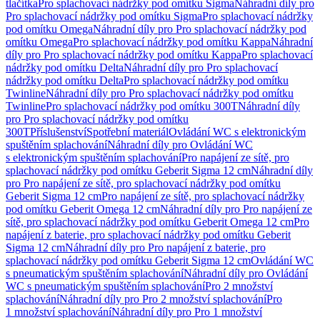
tlačítka
Pro splachovací nádržky pod omítku Sigma
Náhradní díly pro
Pro splachovací nádržky pod omítku Sigma
Pro splachovací nádržky
pod omítku Omega
Náhradní díly pro Pro splachovací nádržky pod
omítku Omega
Pro splachovací nádržky pod omítku Kappa
Náhradní
díly pro Pro splachovací nádržky pod omítku Kappa
Pro splachovací
nádržky pod omítku Delta
Náhradní díly pro Pro splachovací
nádržky pod omítku Delta
Pro splachovací nádržky pod omítku
Twinline
Náhradní díly pro Pro splachovací nádržky pod omítku
Twinline
Pro splachovací nádržky pod omítku 300T
Náhradní díly
pro Pro splachovací nádržky pod omítku
300T
Příslušenství
Spotřební materiál
Ovládání WC s elektronickým
spuštěním splachování
Náhradní díly pro Ovládání WC
s elektronickým spuštěním splachování
Pro napájení ze sítě, pro
splachovací nádržky pod omítku Geberit Sigma 12 cm
Náhradní díly
pro Pro napájení ze sítě, pro splachovací nádržky pod omítku
Geberit Sigma 12 cm
Pro napájení ze sítě, pro splachovací nádržky
pod omítku Geberit Omega 12 cm
Náhradní díly pro Pro napájení ze
sítě, pro splachovací nádržky pod omítku Geberit Omega 12 cm
Pro
napájení z baterie, pro splachovací nádržky pod omítku Geberit
Sigma 12 cm
Náhradní díly pro Pro napájení z baterie, pro
splachovací nádržky pod omítku Geberit Sigma 12 cm
Ovládání WC
s pneumatickým spuštěním splachování
Náhradní díly pro Ovládání
WC s pneumatickým spuštěním splachování
Pro 2 množství
splachování
Náhradní díly pro Pro 2 množství splachování
Pro
1 množství splachování
Náhradní díly pro Pro 1 množství