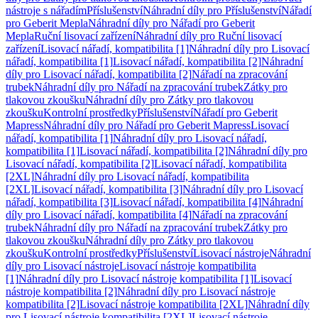
nástroje s nářadím
Příslušenství
Náhradní díly pro Příslušenství
Nářadí
pro Geberit Mepla
Náhradní díly pro Nářadí pro Geberit
Mepla
Ruční lisovací zařízení
Náhradní díly pro Ruční lisovací
zařízení
Lisovací nářadí, kompatibilita [1]
Náhradní díly pro Lisovací
nářadí, kompatibilita [1]
Lisovací nářadí, kompatibilita [2]
Náhradní
díly pro Lisovací nářadí, kompatibilita [2]
Nářadí na zpracování
trubek
Náhradní díly pro Nářadí na zpracování trubek
Zátky pro
tlakovou zkoušku
Náhradní díly pro Zátky pro tlakovou
zkoušku
Kontrolní prostředky
Příslušenství
Nářadí pro Geberit
Mapress
Náhradní díly pro Nářadí pro Geberit Mapress
Lisovací
nářadí, kompatibilita [1]
Náhradní díly pro Lisovací nářadí,
kompatibilita [1]
Lisovací nářadí, kompatibilita [2]
Náhradní díly pro
Lisovací nářadí, kompatibilita [2]
Lisovací nářadí, kompatibilita
[2XL]
Náhradní díly pro Lisovací nářadí, kompatibilita
[2XL]
Lisovací nářadí, kompatibilita [3]
Náhradní díly pro Lisovací
nářadí, kompatibilita [3]
Lisovací nářadí, kompatibilita [4]
Náhradní
díly pro Lisovací nářadí, kompatibilita [4]
Nářadí na zpracování
trubek
Náhradní díly pro Nářadí na zpracování trubek
Zátky pro
tlakovou zkoušku
Náhradní díly pro Zátky pro tlakovou
zkoušku
Kontrolní prostředky
Příslušenství
Lisovací nástroje
Náhradní
díly pro Lisovací nástroje
Lisovací nástroje kompatibilita
[1]
Náhradní díly pro Lisovací nástroje kompatibilita [1]
Lisovací
nástroje kompatibilita [2]
Náhradní díly pro Lisovací nástroje
kompatibilita [2]
Lisovací nástroje kompatibilita [2XL]
Náhradní díly
pro Lisovací nástroje kompatibilita [2XL]
Lisovací nástroje,