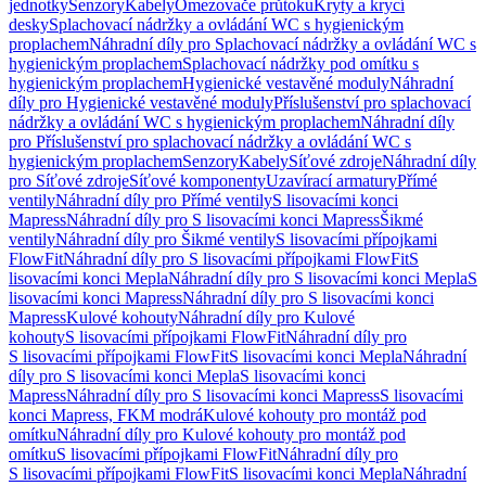
jednotky
Senzory
Kabely
Omezovače průtoku
Kryty a krycí
desky
Splachovací nádržky a ovládání WC s hygienickým
proplachem
Náhradní díly pro Splachovací nádržky a ovládání WC s
hygienickým proplachem
Splachovací nádržky pod omítku s
hygienickým proplachem
Hygienické vestavěné moduly
Náhradní
díly pro Hygienické vestavěné moduly
Příslušenství pro splachovací
nádržky a ovládání WC s hygienickým proplachem
Náhradní díly
pro Příslušenství pro splachovací nádržky a ovládání WC s
hygienickým proplachem
Senzory
Kabely
Síťové zdroje
Náhradní díly
pro Síťové zdroje
Síťové komponenty
Uzavírací armatury
Přímé
ventily
Náhradní díly pro Přímé ventily
S lisovacími konci
Mapress
Náhradní díly pro S lisovacími konci Mapress
Šikmé
ventily
Náhradní díly pro Šikmé ventily
S lisovacími přípojkami
FlowFit
Náhradní díly pro S lisovacími přípojkami FlowFit
S
lisovacími konci Mepla
Náhradní díly pro S lisovacími konci Mepla
S
lisovacími konci Mapress
Náhradní díly pro S lisovacími konci
Mapress
Kulové kohouty
Náhradní díly pro Kulové
kohouty
S lisovacími přípojkami FlowFit
Náhradní díly pro
S lisovacími přípojkami FlowFit
S lisovacími konci Mepla
Náhradní
díly pro S lisovacími konci Mepla
S lisovacími konci
Mapress
Náhradní díly pro S lisovacími konci Mapress
S lisovacími
konci Mapress, FKM modrá
Kulové kohouty pro montáž pod
omítku
Náhradní díly pro Kulové kohouty pro montáž pod
omítku
S lisovacími přípojkami FlowFit
Náhradní díly pro
S lisovacími přípojkami FlowFit
S lisovacími konci Mepla
Náhradní