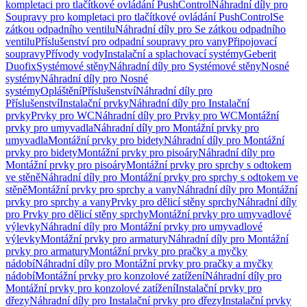
kompletaci pro tlačítkové ovládání PushControl
Náhradní díly pro
Soupravy pro kompletaci pro tlačítkové ovládání PushControl
Se
zátkou odpadního ventilu
Náhradní díly pro Se zátkou odpadního
ventilu
Příslušenství pro odpadní soupravy pro vany
Připojovací
soupravy
Přívody vody
Instalační a splachovací systémy
Geberit
Duofix
Systémové stěny
Náhradní díly pro Systémové stěny
Nosné
systémy
Náhradní díly pro Nosné
systémy
Opláštění
Příslušenství
Náhradní díly pro
Příslušenství
Instalační prvky
Náhradní díly pro Instalační
prvky
Prvky pro WC
Náhradní díly pro Prvky pro WC
Montážní
prvky pro umyvadla
Náhradní díly pro Montážní prvky pro
umyvadla
Montážní prvky pro bidety
Náhradní díly pro Montážní
prvky pro bidety
Montážní prvky pro pisoáry
Náhradní díly pro
Montážní prvky pro pisoáry
Montážní prvky pro sprchy s odtokem
ve stěně
Náhradní díly pro Montážní prvky pro sprchy s odtokem ve
stěně
Montážní prvky pro sprchy a vany
Náhradní díly pro Montážní
prvky pro sprchy a vany
Prvky pro dělicí stěny sprchy
Náhradní díly
pro Prvky pro dělicí stěny sprchy
Montážní prvky pro umyvadlové
výlevky
Náhradní díly pro Montážní prvky pro umyvadlové
výlevky
Montážní prvky pro armatury
Náhradní díly pro Montážní
prvky pro armatury
Montážní prvky pro pračky a myčky
nádobí
Náhradní díly pro Montážní prvky pro pračky a myčky
nádobí
Montážní prvky pro konzolové zatížení
Náhradní díly pro
Montážní prvky pro konzolové zatížení
Instalační prvky pro
dřezy
Náhradní díly pro Instalační prvky pro dřezy
Instalační prvky