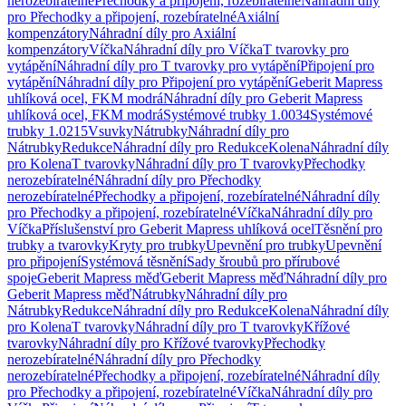
nerozebíratelné
Přechodky a připojení, rozebíratelné
Náhradní díly
pro Přechodky a připojení, rozebíratelné
Axiální
kompenzátory
Náhradní díly pro Axiální
kompenzátory
Víčka
Náhradní díly pro Víčka
T tvarovky pro
vytápění
Náhradní díly pro T tvarovky pro vytápění
Připojení pro
vytápění
Náhradní díly pro Připojení pro vytápění
Geberit Mapress
uhlíková ocel, FKM modrá
Náhradní díly pro Geberit Mapress
uhlíková ocel, FKM modrá
Systémové trubky 1.0034
Systémové
trubky 1.0215
Vsuvky
Nátrubky
Náhradní díly pro
Nátrubky
Redukce
Náhradní díly pro Redukce
Kolena
Náhradní díly
pro Kolena
T tvarovky
Náhradní díly pro T tvarovky
Přechodky
nerozebíratelné
Náhradní díly pro Přechodky
nerozebíratelné
Přechodky a připojení, rozebíratelné
Náhradní díly
pro Přechodky a připojení, rozebíratelné
Víčka
Náhradní díly pro
Víčka
Příslušenství pro Geberit Mapress uhlíková ocel
Těsnění pro
trubky a tvarovky
Kryty pro trubky
Upevnění pro trubky
Upevnění
pro připojení
Systémová těsnění
Sady šroubů pro přírubové
spoje
Geberit Mapress měď
Geberit Mapress měď
Náhradní díly pro
Geberit Mapress měď
Nátrubky
Náhradní díly pro
Nátrubky
Redukce
Náhradní díly pro Redukce
Kolena
Náhradní díly
pro Kolena
T tvarovky
Náhradní díly pro T tvarovky
Křížové
tvarovky
Náhradní díly pro Křížové tvarovky
Přechodky
nerozebíratelné
Náhradní díly pro Přechodky
nerozebíratelné
Přechodky a připojení, rozebíratelné
Náhradní díly
pro Přechodky a připojení, rozebíratelné
Víčka
Náhradní díly pro