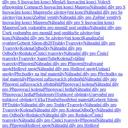
díly pro S lisovacími konci Mepla
S lisovacími konci Volex
S
připojeními Compact
S lisovacími konci Mapress
Náhradní díly pro S
lisovacími konci Mapress
Se závitovými konci
Náhradní díly pro Se
závitovými konci
Zpětné ventily
Náhradní díly pro Zpětné ventily
S
lisovacími konci Mapress
Náhradní díly pro S lisovacími konci
Mapress
Úsek vodoměru pro montáž pod omítku
Náhradní díly pro
Úsek vodoměru pro montáž pod omítku
Se závitovými
konci
Náhradní díly pro Se závitovými konci
Kanalizační
systémy
Geberit Silent-db20
Trubky
Tvarovky
Náhradní díly pro
Tvarovky
Kolena
Odbočky
Náhradní díly pro
Odbočky
Redukce
Čisticí tvarovky
Náhradní díly pro Čisticí
tvarovky
Tvarovky SuperTube
Kolena
Zvláštní
tvarovky
Připojení
Náhradní díly pro Připojení
Svařované
spoje
Hrdlové spoje
Náhradní díly pro Hrdlové spoje
Upínací
spojky
Přechodky na jiné materiály
Náhradní díly pro Přechodky na
jiné materiály
Připojení zařizovacích předmětů
Náhradní díly pro
Připojení zařizovacích předmětů
Připojovací kolena
Náhradní díly
pro Připojovací kolena
Připojovací hrdla
Náhradní díly pro
Připojovací hrdla
Příslušenství
Trubkové objímky
Upevnění pro
trubkové objímky
Víčka
Těsnění
Spotřební materiál
Geberit Silent-
PP
Trubky
Náhradní díly pro Trubky
Tvarovky
Náhradní díly pro
Tvarovky
Kolena
Náhradní díly pro Kolena
Odbočky
Náhradní díly
pro Odbočky
Redukce
Náhradní díly pro Redukce
Čisticí
tvarovky
Náhradní díly pro Čisticí tvarovky
Připojení
Náhradní díly
pro Připojení
Hrdlové spoje
Náhradní díly pro Hrdlové