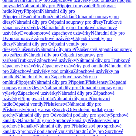
omítku
Náhradní díly pro Zápachové uzávěrky pod omítku
Připojení
umyvadel
Náhradní díly pro Připojení umyvadel
Připojovací
hrdlo
Kryty
Připojení
Náhradní díly pro
Připojení
Těsnění
Prodloužení
Ovládání
Odpadní soupravy pro
dřezy
Náhradní díly pro Odpadní soupravy pro dřezy
Trubkové
zápachové uzávěrky
Náhradní díly pro Trubkové zápachové
uzávěrky
Dvoukomorové zápachové uzávěrky
Náhradní díly pro
Dvoukomorové zápachové uzávěrky
Odpadní ventily pro
dřezy
Náhradní díly pro Odpadní ventily pro
dřezy
Příslušenství
Náhradní díly pro Příslušenství
Odpadní soupravy
pro zařízení
Náhradní díly pro Odpadní soupravy pro
zařízení
Trubkové zápachové uzávěrky
Náhradní díly pro Trubkové
zápachové uzávěrky
Zápachové uzávěrky pod omítku
Náhradní díly
pro Zápachové uzávěrky pod omítku
Zápachové uzávěrky na
omítku
Náhradní díly pro Zápachové uzávěrky na
omítku
Připojení
Náhradní díly pro Připojení
Příslušenství
Odpadní
soupravy pro výlevky
Náhradní díly pro Odpadní soupravy pro
výlevky
Zápachové uzávěrky
Náhradní díly pro Zápachové
uzávěrky
Připojovací hrdlo
Náhradní díly pro Připojovací
hrdlo
Odpadní ventily
Příslušenství
Náhradní díly pro
Příslušenství
Sprchy a vany
Sprchy
Odvodnění podlahy pro
sprchy
Náhradní díly pro Odvodnění podlahy pro sprchy
Sprchové
kanálky
Náhradní díly pro Sprchové kanálky
Příslušenství pro
sprchové kanálky
Náhradní díly pro Příslušenství pro sprchové
kanálky
Sprchové podlahové vpusti
Náhradní díly pro Sprchové