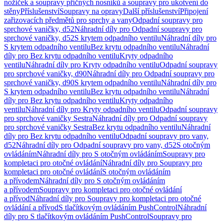
nožiček a soupravy příčných nosníků a soupravy pro ukotvení do
stěny
Příslušenství
Soupravy na opravy
Další příslušenství
Připojení
zařizovacích předmětů pro sprchy a vany
Odpadní soupravy pro
sprchové vaničky, d52
Náhradní díly pro Odpadní soupravy pro
sprchové vaničky, d52
S krytem odpadního ventilu
Náhradní díly pro
S krytem odpadního ventilu
Bez krytu odpadního ventilu
Náhradní
díly pro Bez krytu odpadního ventilu
Kryty odpadního
ventilu
Náhradní díly pro Kryty odpadního ventilu
Odpadní soupravy
pro sprchové vaničky, d90
Náhradní díly pro Odpadní soupravy pro
sprchové vaničky, d90
S krytem odpadního ventilu
Náhradní díly pro
S krytem odpadního ventilu
Bez krytu odpadního ventilu
Náhradní
díly pro Bez krytu odpadního ventilu
Kryty odpadního
ventilu
Náhradní díly pro Kryty odpadního ventilu
Odpadní soupravy
pro sprchové vaničky Sestra
Náhradní díly pro Odpadní soupravy
pro sprchové vaničky Sestra
Bez krytu odpadního ventilu
Náhradní
díly pro Bez krytu odpadního ventilu
Odpadní soupravy pro vany,
d52
Náhradní díly pro Odpadní soupravy pro vany, d52
S otočným
ovládáním
Náhradní díly pro S otočným ovládáním
Soupravy pro
kompletaci pro otočné ovládání
Náhradní díly pro Soupravy pro
kompletaci pro otočné ovládání
S otočným ovládáním
a přívodem
Náhradní díly pro S otočným ovládáním
a přívodem
Soupravy pro kompletaci pro otočné ovládání
a přívod
Náhradní díly pro Soupravy pro kompletaci pro otočné
ovládání a přívod
S tlačítkovým ovládáním PushControl
Náhradní
díly pro S tlačítkovým ovládáním PushControl
Soupravy pro