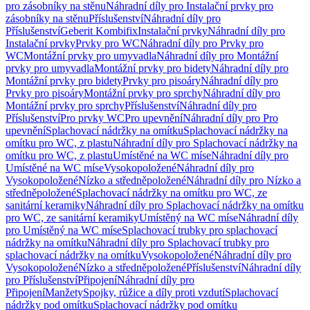
pro zásobníky na stěnu
Náhradní díly pro Instalační prvky pro
zásobníky na stěnu
Příslušenství
Náhradní díly pro
Příslušenství
Geberit Kombifix
Instalační prvky
Náhradní díly pro
Instalační prvky
Prvky pro WC
Náhradní díly pro Prvky pro
WC
Montážní prvky pro umyvadla
Náhradní díly pro Montážní
prvky pro umyvadla
Montážní prvky pro bidety
Náhradní díly pro
Montážní prvky pro bidety
Prvky pro pisoáry
Náhradní díly pro
Prvky pro pisoáry
Montážní prvky pro sprchy
Náhradní díly pro
Montážní prvky pro sprchy
Příslušenství
Náhradní díly pro
Příslušenství
Pro prvky WC
Pro upevnění
Náhradní díly pro Pro
upevnění
Splachovací nádržky na omítku
Splachovací nádržky na
omítku pro WC, z plastu
Náhradní díly pro Splachovací nádržky na
omítku pro WC, z plastu
Umístěné na WC míse
Náhradní díly pro
Umístěné na WC míse
Vysokopoložené
Náhradní díly pro
Vysokopoložené
Nízko a středněpoložené
Náhradní díly pro Nízko a
středněpoložené
Splachovací nádržky na omítku pro WC, ze
sanitární keramiky
Náhradní díly pro Splachovací nádržky na omítku
pro WC, ze sanitární keramiky
Umístěný na WC míse
Náhradní díly
pro Umístěný na WC míse
Splachovací trubky pro splachovací
nádržky na omítku
Náhradní díly pro Splachovací trubky pro
splachovací nádržky na omítku
Vysokopoložené
Náhradní díly pro
Vysokopoložené
Nízko a středněpoložené
Příslušenství
Náhradní díly
pro Příslušenství
Připojení
Náhradní díly pro
Připojení
Manžety
Spojky, růžice a díly proti vzdutí
Splachovací
nádržky pod omítku
Splachovací nádržky pod omítku