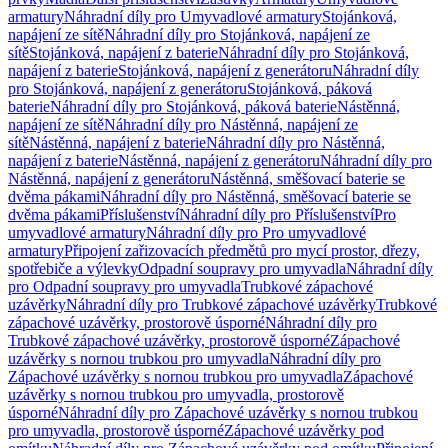
armatury
Náhradní díly pro Umyvadlové armatury
Stojánková,
napájení ze sítě
Náhradní díly pro Stojánková, napájení ze
sítě
Stojánková, napájení z baterie
Náhradní díly pro Stojánková,
napájení z baterie
Stojánková, napájení z generátoru
Náhradní díly
pro Stojánková, napájení z generátoru
Stojánková, páková
baterie
Náhradní díly pro Stojánková, páková baterie
Nástěnná,
napájení ze sítě
Náhradní díly pro Nástěnná, napájení ze
sítě
Nástěnná, napájení z baterie
Náhradní díly pro Nástěnná,
napájení z baterie
Nástěnná, napájení z generátoru
Náhradní díly pro
Nástěnná, napájení z generátoru
Nástěnná, směšovací baterie se
dvěma pákami
Náhradní díly pro Nástěnná, směšovací baterie se
dvěma pákami
Příslušenství
Náhradní díly pro Příslušenství
Pro
umyvadlové armatury
Náhradní díly pro Pro umyvadlové
armatury
Připojení zařizovacích předmětů pro mycí prostor, dřezy,
spotřebiče a výlevky
Odpadní soupravy pro umyvadla
Náhradní díly
pro Odpadní soupravy pro umyvadla
Trubkové zápachové
uzávěrky
Náhradní díly pro Trubkové zápachové uzávěrky
Trubkové
zápachové uzávěrky, prostorově úsporné
Náhradní díly pro
Trubkové zápachové uzávěrky, prostorově úsporné
Zápachové
uzávěrky s nornou trubkou pro umyvadla
Náhradní díly pro
Zápachové uzávěrky s nornou trubkou pro umyvadla
Zápachové
uzávěrky s nornou trubkou pro umyvadla, prostorově
úsporné
Náhradní díly pro Zápachové uzávěrky s nornou trubkou
pro umyvadla, prostorově úsporné
Zápachové uzávěrky pod