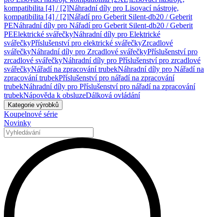
kompatibilita [4] / [2]
Náhradní díly pro Lisovací nástroje,
kompatibilita [4] / [2]
Nářadí pro Geberit Silent-db20 / Geberit
PE
Náhradní díly pro Nářadí pro Geberit Silent-db20 / Geberit
PE
Elektrické svářečky
Náhradní díly pro Elektrické
svářečky
Příslušenství pro elektrické svářečky
Zrcadlové
svářečky
Náhradní díly pro Zrcadlové svářečky
Příslušenství pro
zrcadlové svářečky
Náhradní díly pro Příslušenství pro zrcadlové
svářečky
Nářadí na zpracování trubek
Náhradní díly pro Nářadí na
zpracování trubek
Příslušenství pro nářadí na zpracování
trubek
Náhradní díly pro Příslušenství pro nářadí na zpracování
trubek
Nápověda k obsluze
Dálková ovládání
Kategorie výrobků
Koupelnové série
Novinky