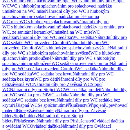
WC s hlubokým splachováním
Stojící WC
Náhradní díly pro Stojící
WC
WC s hlubokým splachováním pro splachovací nádržku
umístěnou na WC míse
Náhradní díly pro WC s hlubokým
splachováním pro splachovací nádržku umístěnou na
WC míse
WC s hlubokým splachováním
Náhradní díly pro
WC s hlubokým splachováním
Splachovací nádržky na omítku pro
WC, ze sanitární keramiky
Umístěná na WC míse
WC
sedátka
Náhradní díly pro WC sedátka
WC sedátka
Náhradní díly pro
WC sedátka
WC provedení Comfort
Náhradní díly pro WC
provedení Comfort
WC s hlubokým splachováním zvýšené
Náhradní
díly pro WC s hlubokým splachováním zvýšené
WC s hlubokým
splachováním prodloužené
Náhradní díly pro WC s hlubokým
splachováním prodloužené
WC sedátka provedení Comfort
Náhradní
díly pro WC sedátka provedení Comfort
WC sedátka
Náhradní díly
pro WC sedátka
WC sedátka bez krytu
Náhradní díly pro WC
sedátka bez krytu
WC pro děti
Náhradní díly pro WC pro
děti
Závěsná WC
Náhradní díly pro Závěsná WC
Stojící
WC
Náhradní díly pro Stojící WC
WC sedátka pro děti
Náhradní díly
pro WC sedátka pro děti
WC sedátka
Náhradní díly pro WC
sedátka
WC sedátka bez krytu
Náhradní díly pro WC sedátka bez
krytu
Nášlapná WC
Se spláchnutím
Příslušenství
Připojení
Upevňovací
materiál
Bidety
Závěsné bidety
Náhradní díly pro Závěsné
bidety
Stojící bidety
Náhradní díly pro Stojící
bidety
Příslušenství
Náhradní díly pro Příslušenství
Ovládací tlačítka
a ovládání WC
Ovládací tlačítka
Náhradní díly pro Ovládací