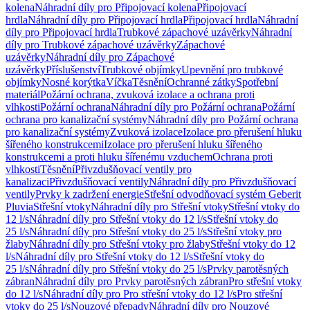
kolena
Náhradní díly pro Připojovací kolena
Připojovací
hrdla
Náhradní díly pro Připojovací hrdla
Připojovací hrdla
Náhradní
díly pro Připojovací hrdla
Trubkové zápachové uzávěrky
Náhradní
díly pro Trubkové zápachové uzávěrky
Zápachové
uzávěrky
Náhradní díly pro Zápachové
uzávěrky
Příslušenství
Trubkové objímky
Upevnění pro trubkové
objímky
Nosné korýtka
Víčka
Těsnění
Ochranné zátky
Spotřební
materiál
Požární ochrana, zvuková izolace a ochrana proti
vlhkosti
Požární ochrana
Náhradní díly pro Požární ochrana
Požární
ochrana pro kanalizační systémy
Náhradní díly pro Požární ochrana
pro kanalizační systémy
Zvuková izolace
Izolace pro přerušení hluku
šířeného konstrukcemi
Izolace pro přerušení hluku šířeného
konstrukcemi a proti hluku šířenému vzduchem
Ochrana proti
vlhkosti
Těsnění
Přivzdušňovací ventily pro
kanalizaci
Přivzdušňovací ventily
Náhradní díly pro Přivzdušňovací
ventily
Prvky k zadržení energie
Střešní odvodňovací systém Geberit
Pluvia
Střešní vtoky
Náhradní díly pro Střešní vtoky
Střešní vtoky do
12 l/s
Náhradní díly pro Střešní vtoky do 12 l/s
Střešní vtoky do
25 l/s
Náhradní díly pro Střešní vtoky do 25 l/s
Střešní vtoky pro
žlaby
Náhradní díly pro Střešní vtoky pro žlaby
Střešní vtoky do 12
l/s
Náhradní díly pro Střešní vtoky do 12 l/s
Střešní vtoky do
25 l/s
Náhradní díly pro Střešní vtoky do 25 l/s
Prvky parotěsných
zábran
Náhradní díly pro Prvky parotěsných zábran
Pro střešní vtoky
do 12 l/s
Náhradní díly pro Pro střešní vtoky do 12 l/s
Pro střešní
vtoky do 25 l/s
Nouzové přepady
Náhradní díly pro Nouzové