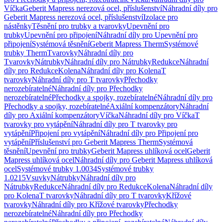
Víčka
Geberit Mapress nerezová ocel, příslušenství
Náhradní díly pro
Geberit Mapress nerezová ocel, příslušenství
Izolace pro
nástěnky
Těsnění pro trubky a tvarovky
Upevnění pro
trubky
Upevnění pro připojení
Náhradní díly pro Upevnění pro
připojení
Systémová těsnění
Geberit Mapress Therm
Systémové
trubky Therm
Tvarovky
Náhradní díly pro
Tvarovky
Nátrubky
Náhradní díly pro Nátrubky
Redukce
Náhradní
díly pro Redukce
Kolena
Náhradní díly pro Kolena
T
tvarovky
Náhradní díly pro T tvarovky
Přechodky
nerozebíratelné
Náhradní díly pro Přechodky
nerozebíratelné
Přechodky a spojky, rozebíratelné
Náhradní díly pro
Přechodky a spojky, rozebíratelné
Axiální kompenzátory
Náhradní
díly pro Axiální kompenzátory
Víčka
Náhradní díly pro Víčka
T
tvarovky pro vytápění
Náhradní díly pro T tvarovky pro
vytápění
Připojení pro vytápění
Náhradní díly pro Připojení pro
vytápění
Příslušenství pro Geberit Mapress Therm
Systémová
těsnění
Upevnění pro trubky
Geberit Mapress uhlíková ocel
Geberit
Mapress uhlíková ocel
Náhradní díly pro Geberit Mapress uhlíková
ocel
Systémové trubky 1.0034
Systémové trubky
1.0215
Vsuvky
Nátrubky
Náhradní díly pro
Nátrubky
Redukce
Náhradní díly pro Redukce
Kolena
Náhradní díly
pro Kolena
T tvarovky
Náhradní díly pro T tvarovky
Křížové
tvarovky
Náhradní díly pro Křížové tvarovky
Přechodky
nerozebíratelné
Náhradní díly pro Přechodky