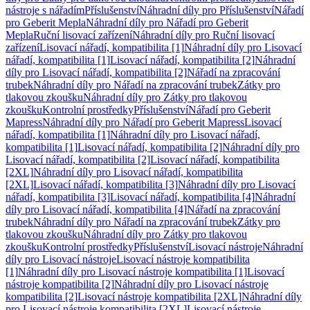
nástroje s nářadím
Příslušenství
Náhradní díly pro Příslušenství
Nářadí
pro Geberit Mepla
Náhradní díly pro Nářadí pro Geberit
Mepla
Ruční lisovací zařízení
Náhradní díly pro Ruční lisovací
zařízení
Lisovací nářadí, kompatibilita [1]
Náhradní díly pro Lisovací
nářadí, kompatibilita [1]
Lisovací nářadí, kompatibilita [2]
Náhradní
díly pro Lisovací nářadí, kompatibilita [2]
Nářadí na zpracování
trubek
Náhradní díly pro Nářadí na zpracování trubek
Zátky pro
tlakovou zkoušku
Náhradní díly pro Zátky pro tlakovou
zkoušku
Kontrolní prostředky
Příslušenství
Nářadí pro Geberit
Mapress
Náhradní díly pro Nářadí pro Geberit Mapress
Lisovací
nářadí, kompatibilita [1]
Náhradní díly pro Lisovací nářadí,
kompatibilita [1]
Lisovací nářadí, kompatibilita [2]
Náhradní díly pro
Lisovací nářadí, kompatibilita [2]
Lisovací nářadí, kompatibilita
[2XL]
Náhradní díly pro Lisovací nářadí, kompatibilita
[2XL]
Lisovací nářadí, kompatibilita [3]
Náhradní díly pro Lisovací
nářadí, kompatibilita [3]
Lisovací nářadí, kompatibilita [4]
Náhradní
díly pro Lisovací nářadí, kompatibilita [4]
Nářadí na zpracování
trubek
Náhradní díly pro Nářadí na zpracování trubek
Zátky pro
tlakovou zkoušku
Náhradní díly pro Zátky pro tlakovou
zkoušku
Kontrolní prostředky
Příslušenství
Lisovací nástroje
Náhradní
díly pro Lisovací nástroje
Lisovací nástroje kompatibilita
[1]
Náhradní díly pro Lisovací nástroje kompatibilita [1]
Lisovací
nástroje kompatibilita [2]
Náhradní díly pro Lisovací nástroje
kompatibilita [2]
Lisovací nástroje kompatibilita [2XL]
Náhradní díly
pro Lisovací nástroje kompatibilita [2XL]
Lisovací nástroje,