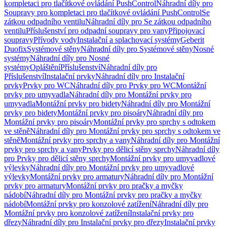
kompletaci pro tlačítkové ovládání PushControl
Náhradní díly pro
Soupravy pro kompletaci pro tlačítkové ovládání PushControl
Se
zátkou odpadního ventilu
Náhradní díly pro Se zátkou odpadního
ventilu
Příslušenství pro odpadní soupravy pro vany
Připojovací
soupravy
Přívody vody
Instalační a splachovací systémy
Geberit
Duofix
Systémové stěny
Náhradní díly pro Systémové stěny
Nosné
systémy
Náhradní díly pro Nosné
systémy
Opláštění
Příslušenství
Náhradní díly pro
Příslušenství
Instalační prvky
Náhradní díly pro Instalační
prvky
Prvky pro WC
Náhradní díly pro Prvky pro WC
Montážní
prvky pro umyvadla
Náhradní díly pro Montážní prvky pro
umyvadla
Montážní prvky pro bidety
Náhradní díly pro Montážní
prvky pro bidety
Montážní prvky pro pisoáry
Náhradní díly pro
Montážní prvky pro pisoáry
Montážní prvky pro sprchy s odtokem
ve stěně
Náhradní díly pro Montážní prvky pro sprchy s odtokem ve
stěně
Montážní prvky pro sprchy a vany
Náhradní díly pro Montážní
prvky pro sprchy a vany
Prvky pro dělicí stěny sprchy
Náhradní díly
pro Prvky pro dělicí stěny sprchy
Montážní prvky pro umyvadlové
výlevky
Náhradní díly pro Montážní prvky pro umyvadlové
výlevky
Montážní prvky pro armatury
Náhradní díly pro Montážní
prvky pro armatury
Montážní prvky pro pračky a myčky
nádobí
Náhradní díly pro Montážní prvky pro pračky a myčky
nádobí
Montážní prvky pro konzolové zatížení
Náhradní díly pro
Montážní prvky pro konzolové zatížení
Instalační prvky pro
dřezy
Náhradní díly pro Instalační prvky pro dřezy
Instalační prvky