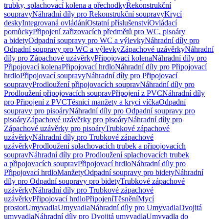
trubky, splachovací kolena a přechodky
Rekonstrukční
soupravy
Náhradní díly pro Rekonstrukční soupravy
Krycí
desky
Integrovaná ovládání
Ostatní příslušenství
Ovládací
pomůcky
Připojení zařizovacích předmětů pro WC, pisoáry
a bidety
Odpadní soupravy pro WC a výlevky
Náhradní díly pro
Odpadní soupravy pro WC a výlevky
Zápachové uzávěrky
Náhradní
díly pro Zápachové uzávěrky
Připojovací kolena
Náhradní díly pro
Připojovací kolena
Připojovací hrdlo
Náhradní díly pro Připojovací
hrdlo
Připojovací soupravy
Náhradní díly pro Připojovací
soupravy
Prodloužení připojovacích souprav
Náhradní díly pro
Prodloužení připojovacích souprav
Připojení z PVC
Náhradní díly
pro Připojení z PVC
Těsnicí manžety a krycí víčka
Odpadní
soupravy pro pisoáry
Náhradní díly pro Odpadní soupravy pro
pisoáry
Zápachové uzávěrky pro pisoáry
Náhradní díly pro
Zápachové uzávěrky pro pisoáry
Trubkové zápachové
uzávěrky
Náhradní díly pro Trubkové zápachové
uzávěrky
Prodloužení splachovacích trubek a připojovacích
souprav
Náhradní díly pro Prodloužení splachovacích trubek
a připojovacích souprav
Připojovací hrdlo
Náhradní díly pro
Připojovací hrdlo
Manžety
Odpadní soupravy pro bidety
Náhradní
díly pro Odpadní soupravy pro bidety
Trubkové zápachové
uzávěrky
Náhradní díly pro Trubkové zápachové
uzávěrky
Připojovací hrdlo
Připojení
Těsnění
Mycí
prostor
Umyvadla
Umyvadla
Náhradní díly pro Umyvadla
Dvojitá
umyvadla
Náhradní díly pro Dvojitá umyvadla
Umyvadla do