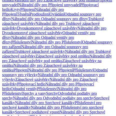
omítku
Náhradní díly pro Zápachové uzávěrky pod omítku
Připojení
umyvadel
Náhradní díly pro Připojení umyvadel
Připojovací
hrdlo
Kryty
Připojení
Náhradní díly pro
Připojení
Těsnění
Prodloužení
Ovládání
Odpadní soupravy pro
dřezy
Náhradní díly pro Odpadní soupravy pro dřezy
Trubkové
zápachové uzávěrky
Náhradní díly pro Trubkové zápachové
uzávěrky
Dvoukomorové zápachové uzávěrky
Náhradní díly pro
Dvoukomorové zápachové uzávěrky
Odpadní ventily pro
dřezy
Náhradní díly pro Odpadní ventily pro
dřezy
Příslušenství
Náhradní díly pro Příslušenství
Odpadní soupravy
pro zařízení
Náhradní díly pro Odpadní soupravy pro
zařízení
Trubkové zápachové uzávěrky
Náhradní díly pro Trubkové
zápachové uzávěrky
Zápachové uzávěrky pod omítku
Náhradní díly
pro Zápachové uzávěrky pod omítku
Zápachové uzávěrky na
omítku
Náhradní díly pro Zápachové uzávěrky na
omítku
Připojení
Náhradní díly pro Připojení
Příslušenství
Odpadní
soupravy pro výlevky
Náhradní díly pro Odpadní soupravy pro
výlevky
Zápachové uzávěrky
Náhradní díly pro Zápachové
uzávěrky
Připojovací hrdlo
Náhradní díly pro Připojovací
hrdlo
Odpadní ventily
Příslušenství
Náhradní díly pro
Příslušenství
Sprchy a vany
Sprchy
Odvodnění podlahy pro
sprchy
Náhradní díly pro Odvodnění podlahy pro sprchy
Sprchové
kanálky
Náhradní díly pro Sprchové kanálky
Příslušenství pro
sprchové kanálky
Náhradní díly pro Příslušenství pro sprchové
kanálky
Sprchové podlahové vpusti
Náhradní díly pro Sprchové