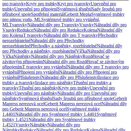
pro tvarovky
Kryty pro trubky
Kryt pro tvarovky
Upevnění pro
trubky
Upevnění pro připojení
Systémová těsnění
Sady šroubů pro
přírubové spoje
Spotřební materiál
Geberit Mepla
Systémové trubky
pro pitnou vodu, ML
Systémové trubky pro vytápění,
ML
Tvarovky
Náhradní díly pro Tvarovky
Vsuvky
Náhradní díly pro
Vsuvky
Redukce
Náhradní díly pro Redukce
Kolena
Náhradní díly
pro Kolena
T tvarovky
Náhradní díly pro T tvarovky
Přechodky
nerozebíratelné
Náhradní díly pro Přechodky
nerozebíratelné
Přechodky a nástěnky, rozebíratelné
Náhradní díly
pro Přechodky a nástěnky, rozebíratelné
Víčka
Náhradní díly pro
Víčka
Nástěnky
Náhradní díly pro Nástěnky
Rozdělovač se
závitovým připojením
Náhradní díly pro Rozdělovač se závitovým
připojením
T tvarovky pro vytápění
Náhradní díly pro T tvarovky pro
vytápění
Připojení pro vytápění
Náhradní díly pro Připojení pro
vytápění
Příslušenství
Náhradní díly pro Příslušenství
Izolace pro
trubky a tvarovky
Izolace pro nástěnky
Těsnění pro trubky a
tvarovky
Těsnění pro nástěnky
Kryty pro trubky
Upevnění pro
trubky
Upevnění pro nástěnky
Náhradní díly pro Upevnění pro
nástěnky
Systémová těsnění
Sady šroubů pro přírubové spoje
Geberit
Mapress nerezová ocel
Geberit Mapress nerezová ocel
Náhradní díly
pro Geberit Mapress nerezová ocel
Systémové trubky
1.4401
Náhradní díly pro Systémové trubky 1.4401
Systémové
trubky 1.4521
Náhradní díly pro Systémové trubky
1.4521
Vsuvky
Nátrubky
Náhradní díly pro
Nátrubky
Redukce
Náhradní díly pro Redukce
Kolena
Náhradní díly