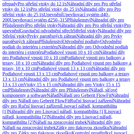
přepady
Pro střešní vtoky do 12 l/s
Náhradní díly pro Pro střešní
vtoky do 12 l/s
Pro střešní vtoky do 25 l/s
Náhradní díly pro Pro
střešní vtoky do 25 l/s
Upevnění
Upevňovací systém d40–
200
Upevňovací systém d250–315
Příslušenství
Náhradní díly pro
Příslušenství
Pro střešní vtoky
Náhradní díly pro Pro střešní vtoky
Pro
upevnění
Gravitační odvodnění střech
Střešní vtoky
Náhradní díly pro
Střešní vtoky
Prvky parotěsných zábran
Náhradní díly pro Prvky
parotěsných zábran
Příslušenství
Odvodnění podlahy
Odvodnění
podlah do interiéru i exteriéru
Náhradní díly pro Odvodnění podlah
do interiéru i exteriéru
Podlahové vpusti 10 x 10 cm
Náhradní díly
pro Podlahové vpusti 10 x 10 cm
Podlahové vpusti pro balkony a
terasy, 10 x 10 cm
Náhradní díly pro Podlahové vpusti pro balkony a
terasy, 10 x 10 cm
Podlahové vpusti 13 x 13 cm
Náhradní díly pro
Podlahové vpusti 13 x 13 cm
Podlahové vpusti pro balkony a terasy
13 x 13 cm
Náhradní díly pro Podlahové vpusti pro balkony a terasy
13 x 13 cm
Vtoky 15 x 15 cm
Náhradní díly pro Vtoky 15 x 15
cm
Příslušenství
Náhradní díly pro Příslušenství
Nářadí, síťové
komponenty a software
Nářadí
Nářadí pro Geberit FlowFit
Náhradní
díly pro Nářadí pro Geberit FlowFit
Ruční lisovací zařízení
Náhradní
díly pro Ruční lisovací zařízení
Lisovací nářadí, kompatibilita
[1]
Náhradní díly pro Lisovací nářadí, kompatibilita [1]
Lisovací
nářadí, kompatibilita [2]
Náhradní díly pro Lisovací nářadí,
kompatibilita [2]
Nářadí na zpracování trubek
Náhradní díly pro
Nářadí na zpracování trubek
Zátky pro tlakovou zkoušku
Náhradní
díly pro Zátky pro tlakovou zkoušku
Kontrolní prostředky
Lisovací