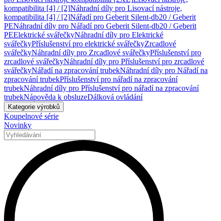
kompatibilita [4] / [2]
Náhradní díly pro Lisovací nástroje,
kompatibilita [4] / [2]
Nářadí pro Geberit Silent-db20 / Geberit
PE
Náhradní díly pro Nářadí pro Geberit Silent-db20 / Geberit
PE
Elektrické svářečky
Náhradní díly pro Elektrické
svářečky
Příslušenství pro elektrické svářečky
Zrcadlové
svářečky
Náhradní díly pro Zrcadlové svářečky
Příslušenství pro
zrcadlové svářečky
Náhradní díly pro Příslušenství pro zrcadlové
svářečky
Nářadí na zpracování trubek
Náhradní díly pro Nářadí na
zpracování trubek
Příslušenství pro nářadí na zpracování
trubek
Náhradní díly pro Příslušenství pro nářadí na zpracování
trubek
Nápověda k obsluze
Dálková ovládání
Kategorie výrobků
Koupelnové série
Novinky