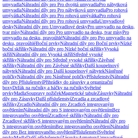
umyvadla
Náhradní díly pro Pro dvojitá umyvadla
Pro nábytková
umyvadla
Náhradní díly pro Pro nábytková umyvadla
Pro rohová
umývátka
Náhradní díly pro Pro rohová umývátka
Pro rohová
umyvadla
Náhradní díly pro Pro rohová umyvadla
Umyvadlové
desky
Náhradní díly pro Umyvadlové desky
Pro umyvadlo na desku,
tvar mísy
Náhradní díly pro Pro umyvadlo na desku, tvar mísy
Pro
umyvadlo na desku, pravoúhlé
Náhradní díly pro Pro umyvadlo na
desku, pravoúhlé
Boční prvky
Náhradní díly pro Boční prvky
Nízké
boční skříňky
Náhradní díly pro Nízké boční skříňky
Vysoká
skříň
Náhradní díly pro Vysoká skříň
Středně vysoké
skříňky
Náhradní díly pro Středně vysoké skříňky
Závěsné
skříňky
Náhradní díly pro Závěsné skříňky
Další koupelnový
nábytek
Náhradní díly pro Další koupelnový nábytek
Nástěnné
poličky
Náhradní díly pro Nástěnné poličky
Příslušenství
Náhradní
díly pro Příslušenství
Přihrádky do zásuvky a organizační
boxy
Držák na ručníky a háčky na ručníky
Světelné
prvky
Madla
Soupravy nožiček
Magnetické tabule
Zásuvky
Náhradní
díly pro Zásuvky
Další příslušenství
Zrcadla a zrcadlové
skříňky
Zrcadlo
Náhradní díly pro Zrcadlo
S integrovaným
osvětlením
Náhradní díly pro S integrovaným osvětlením
Bez
integrovaného osvětlení
Zrcadlové skříňky
Náhradní díly pro
Zrcadlové skříňky
S integrovaným osvětlením
Náhradní díly pro
S integrovaným osvětlením
Bez integrovaného osvětlení
Náhradní
díly pro Bez integrovaného osvětlení
Příslušenství
Světelné
prvky
Madla
Další příslušenství
Zásuvky
Armatury
Umyvadlové