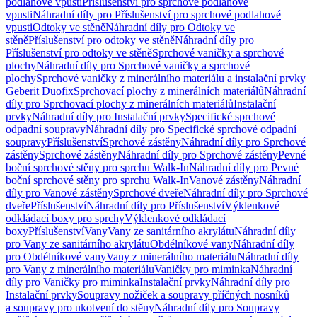
podlahové vpusti
Příslušenství pro sprchové podlahové
vpusti
Náhradní díly pro Příslušenství pro sprchové podlahové
vpusti
Odtoky ve stěně
Náhradní díly pro Odtoky ve
stěně
Příslušenství pro odtoky ve stěně
Náhradní díly pro
Příslušenství pro odtoky ve stěně
Sprchové vaničky a sprchové
plochy
Náhradní díly pro Sprchové vaničky a sprchové
plochy
Sprchové vaničky z minerálního materiálu a instalační prvky
Geberit Duofix
Sprchovací plochy z minerálních materiálů
Náhradní
díly pro Sprchovací plochy z minerálních materiálů
Instalační
prvky
Náhradní díly pro Instalační prvky
Specifické sprchové
odpadní soupravy
Náhradní díly pro Specifické sprchové odpadní
soupravy
Příslušenství
Sprchové zástěny
Náhradní díly pro Sprchové
zástěny
Sprchové zástěny
Náhradní díly pro Sprchové zástěny
Pevné
boční sprchové stěny pro sprchu Walk-In
Náhradní díly pro Pevné
boční sprchové stěny pro sprchu Walk-In
Vanové zástěny
Náhradní
díly pro Vanové zástěny
Sprchové dveře
Náhradní díly pro Sprchové
dveře
Příslušenství
Náhradní díly pro Příslušenství
Výklenkové
odkládací boxy pro sprchy
Výklenkové odkládací
boxy
Příslušenství
Vany
Vany ze sanitárního akrylátu
Náhradní díly
pro Vany ze sanitárního akrylátu
Obdélníkové vany
Náhradní díly
pro Obdélníkové vany
Vany z minerálního materiálu
Náhradní díly
pro Vany z minerálního materiálu
Vaničky pro miminka
Náhradní
díly pro Vaničky pro miminka
Instalační prvky
Náhradní díly pro
Instalační prvky
Soupravy nožiček a soupravy příčných nosníků
a soupravy pro ukotvení do stěny
Náhradní díly pro Soupravy