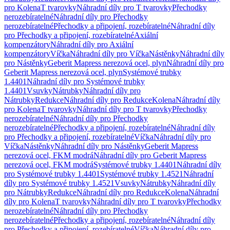
pro Kolena
T tvarovky
Náhradní díly pro T tvarovky
Přechodky
nerozebíratelné
Náhradní díly pro Přechodky
nerozebíratelné
Přechodky a připojení, rozebíratelné
Náhradní díly
pro Přechodky a připojení, rozebíratelné
Axiální
kompenzátory
Náhradní díly pro Axiální
kompenzátory
Víčka
Náhradní díly pro Víčka
Nástěnky
Náhradní díly
pro Nástěnky
Geberit Mapress nerezová ocel, plyn
Náhradní díly pro
Geberit Mapress nerezová ocel, plyn
Systémové trubky
1.4401
Náhradní díly pro Systémové trubky
1.4401
Vsuvky
Nátrubky
Náhradní díly pro
Nátrubky
Redukce
Náhradní díly pro Redukce
Kolena
Náhradní díly
pro Kolena
T tvarovky
Náhradní díly pro T tvarovky
Přechodky
nerozebíratelné
Náhradní díly pro Přechodky
nerozebíratelné
Přechodky a připojení, rozebíratelné
Náhradní díly
pro Přechodky a připojení, rozebíratelné
Víčka
Náhradní díly pro
Víčka
Nástěnky
Náhradní díly pro Nástěnky
Geberit Mapress
nerezová ocel, FKM modrá
Náhradní díly pro Geberit Mapress
nerezová ocel, FKM modrá
Systémové trubky 1.4401
Náhradní díly
pro Systémové trubky 1.4401
Systémové trubky 1.4521
Náhradní
díly pro Systémové trubky 1.4521
Vsuvky
Nátrubky
Náhradní díly
pro Nátrubky
Redukce
Náhradní díly pro Redukce
Kolena
Náhradní
díly pro Kolena
T tvarovky
Náhradní díly pro T tvarovky
Přechodky
nerozebíratelné
Náhradní díly pro Přechodky
nerozebíratelné
Přechodky a připojení, rozebíratelné
Náhradní díly
pro Přechodky a připojení, rozebíratelné
Víčka
Náhradní díly pro