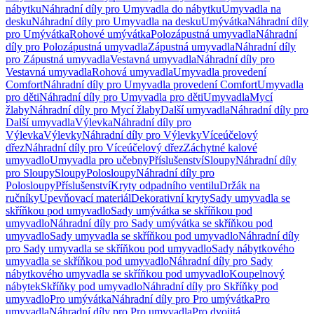
nábytku
Náhradní díly pro Umyvadla do nábytku
Umyvadla na
desku
Náhradní díly pro Umyvadla na desku
Umývátka
Náhradní díly
pro Umývátka
Rohové umývátka
Polozápustná umyvadla
Náhradní
díly pro Polozápustná umyvadla
Zápustná umyvadla
Náhradní díly
pro Zápustná umyvadla
Vestavná umyvadla
Náhradní díly pro
Vestavná umyvadla
Rohová umyvadla
Umyvadla provedení
Comfort
Náhradní díly pro Umyvadla provedení Comfort
Umyvadla
pro děti
Náhradní díly pro Umyvadla pro děti
Umyvadla
Mycí
žlaby
Náhradní díly pro Mycí žlaby
Další umyvadla
Náhradní díly pro
Další umyvadla
Výlevka
Náhradní díly pro
Výlevka
Výlevky
Náhradní díly pro Výlevky
Víceúčelový
dřez
Náhradní díly pro Víceúčelový dřez
Záchytné kalové
umyvadlo
Umyvadla pro učebny
Příslušenství
Sloupy
Náhradní díly
pro Sloupy
Sloupy
Polosloupy
Náhradní díly pro
Polosloupy
Příslušenství
Kryty odpadního ventilu
Držák na
ručníky
Upevňovací materiál
Dekorativní kryty
Sady umyvadla se
skříňkou pod umyvadlo
Sady umývátka se skříňkou pod
umyvadlo
Náhradní díly pro Sady umývátka se skříňkou pod
umyvadlo
Sady umyvadla se skříňkou pod umyvadlo
Náhradní díly
pro Sady umyvadla se skříňkou pod umyvadlo
Sady nábytkového
umyvadla se skříňkou pod umyvadlo
Náhradní díly pro Sady
nábytkového umyvadla se skříňkou pod umyvadlo
Koupelnový
nábytek
Skříňky pod umyvadlo
Náhradní díly pro Skříňky pod
umyvadlo
Pro umývátka
Náhradní díly pro Pro umývátka
Pro
umyvadla
Náhradní díly pro Pro umyvadla
Pro dvojitá