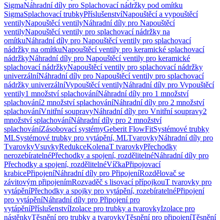
Sigma
Náhradní díly pro Splachovací nádržky pod omítku
Sigma
Splachovací trubky
Příslušenství
Napouštěcí a vypouštěcí
ventily
Napouštěcí ventily
Náhradní díly pro Napouštěcí
ventily
Napouštěcí ventily pro splachovací nádržky na
omítku
Náhradní díly pro Napouštěcí ventily pro splachovací
nádržky na omítku
Napouštěcí ventily pro keramické splachovací
nádržky
Náhradní díly pro Napouštěcí ventily pro keramické
splachovací nádržky
Napouštěcí ventily pro splachovací nádržky
univerzální
Náhradní díly pro Napouštěcí ventily pro splachovací
nádržky univerzální
Vypouštěcí ventily
Náhradní díly pro Vypouštěcí
ventily
1 množství splachování
Náhradní díly pro 1 množství
splachování
2 množství splachování
Náhradní díly pro 2 množství
splachování
Vnitřní soupravy
Náhradní díly pro Vnitřní soupravy
2
množství splachování
Náhradní díly pro 2 množství
splachování
Zásobovací systémy
Geberit FlowFit
Systémové trubky
ML
Systémové trubky pro vytápění, ML
Tvarovky
Náhradní díly pro
Tvarovky
Vsuvky
Redukce
Kolena
T tvarovky
Přechodky
nerozebíratelné
Přechodky a spojení, rozdělitelné
Náhradní díly pro
Přechodky a spojení, rozdělitelné
Víčka
Připojovací
krabice
Připojení
Náhradní díly pro Připojení
Rozdělovač se
závitovým připojením
Rozvaděč s lisovací přípojkou
T tvarovky pro
vytápění
Přechodky a spojky pro vytápění, rozebíratelné
Připojení
pro vytápění
Náhradní díly pro Připojení pro
vytápění
Příslušenství
Izolace pro trubky a tvarovky
Izolace pro
nástěnky
Těsnění pro trubky a tvarovky
Těsnění pro připojení
Těsnění