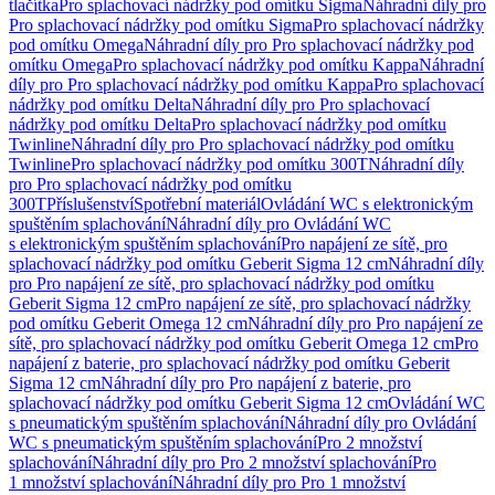
tlačítka
Pro splachovací nádržky pod omítku Sigma
Náhradní díly pro
Pro splachovací nádržky pod omítku Sigma
Pro splachovací nádržky
pod omítku Omega
Náhradní díly pro Pro splachovací nádržky pod
omítku Omega
Pro splachovací nádržky pod omítku Kappa
Náhradní
díly pro Pro splachovací nádržky pod omítku Kappa
Pro splachovací
nádržky pod omítku Delta
Náhradní díly pro Pro splachovací
nádržky pod omítku Delta
Pro splachovací nádržky pod omítku
Twinline
Náhradní díly pro Pro splachovací nádržky pod omítku
Twinline
Pro splachovací nádržky pod omítku 300T
Náhradní díly
pro Pro splachovací nádržky pod omítku
300T
Příslušenství
Spotřební materiál
Ovládání WC s elektronickým
spuštěním splachování
Náhradní díly pro Ovládání WC
s elektronickým spuštěním splachování
Pro napájení ze sítě, pro
splachovací nádržky pod omítku Geberit Sigma 12 cm
Náhradní díly
pro Pro napájení ze sítě, pro splachovací nádržky pod omítku
Geberit Sigma 12 cm
Pro napájení ze sítě, pro splachovací nádržky
pod omítku Geberit Omega 12 cm
Náhradní díly pro Pro napájení ze
sítě, pro splachovací nádržky pod omítku Geberit Omega 12 cm
Pro
napájení z baterie, pro splachovací nádržky pod omítku Geberit
Sigma 12 cm
Náhradní díly pro Pro napájení z baterie, pro
splachovací nádržky pod omítku Geberit Sigma 12 cm
Ovládání WC
s pneumatickým spuštěním splachování
Náhradní díly pro Ovládání
WC s pneumatickým spuštěním splachování
Pro 2 množství
splachování
Náhradní díly pro Pro 2 množství splachování
Pro
1 množství splachování
Náhradní díly pro Pro 1 množství