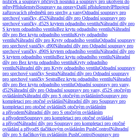
nožiček a soupravy příčných nosníků a soupravy pro ukotvení do
stěny
Příslušenství
Soupravy na opravy
Další příslušenství
Připojení
zařizovacích předmětů pro sprchy a vany
Odpadní soupravy pro
sprchové vaničky, d52
Náhradní díly pro Odpadní soupravy pro
sprchové vaničky, d52
S krytem odpadního ventilu
Náhradní díly pro
S krytem odpadního ventilu
Bez krytu odpadního ventilu
Náhradní
díly pro Bez krytu odpadního ventilu
Kryty odpadního
ventilu
Náhradní díly pro Kryty odpadního ventilu
Odpadní soupravy
pro sprchové vaničky, d90
Náhradní díly pro Odpadní soupravy pro
sprchové vaničky, d90
S krytem odpadního ventilu
Náhradní díly pro
S krytem odpadního ventilu
Bez krytu odpadního ventilu
Náhradní
díly pro Bez krytu odpadního ventilu
Kryty odpadního
ventilu
Náhradní díly pro Kryty odpadního ventilu
Odpadní soupravy
pro sprchové vaničky Sestra
Náhradní díly pro Odpadní soupravy
pro sprchové vaničky Sestra
Bez krytu odpadního ventilu
Náhradní
díly pro Bez krytu odpadního ventilu
Odpadní soupravy pro vany,
d52
Náhradní díly pro Odpadní soupravy pro vany, d52
S otočným
ovládáním
Náhradní díly pro S otočným ovládáním
Soupravy pro
kompletaci pro otočné ovládání
Náhradní díly pro Soupravy pro
kompletaci pro otočné ovládání
S otočným ovládáním
a přívodem
Náhradní díly pro S otočným ovládáním
a přívodem
Soupravy pro kompletaci pro otočné ovládání
a přívod
Náhradní díly pro Soupravy pro kompletaci pro otočné
ovládání a přívod
S tlačítkovým ovládáním PushControl
Náhradní
díly pro S tlačítkovým ovládáním PushControl
Soupravy pro