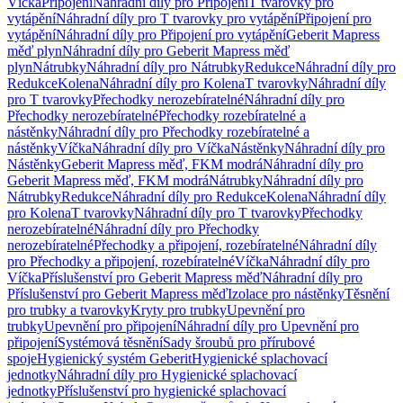
Víčka
Připojení
Náhradní díly pro Připojení
T tvarovky pro
vytápění
Náhradní díly pro T tvarovky pro vytápění
Připojení pro
vytápění
Náhradní díly pro Připojení pro vytápění
Geberit Mapress
měď plyn
Náhradní díly pro Geberit Mapress měď
plyn
Nátrubky
Náhradní díly pro Nátrubky
Redukce
Náhradní díly pro
Redukce
Kolena
Náhradní díly pro Kolena
T tvarovky
Náhradní díly
pro T tvarovky
Přechodky nerozebíratelné
Náhradní díly pro
Přechodky nerozebíratelné
Přechodky rozebíratelné a
nástěnky
Náhradní díly pro Přechodky rozebíratelné a
nástěnky
Víčka
Náhradní díly pro Víčka
Nástěnky
Náhradní díly pro
Nástěnky
Geberit Mapress měď, FKM modrá
Náhradní díly pro
Geberit Mapress měď, FKM modrá
Nátrubky
Náhradní díly pro
Nátrubky
Redukce
Náhradní díly pro Redukce
Kolena
Náhradní díly
pro Kolena
T tvarovky
Náhradní díly pro T tvarovky
Přechodky
nerozebíratelné
Náhradní díly pro Přechodky
nerozebíratelné
Přechodky a připojení, rozebíratelné
Náhradní díly
pro Přechodky a připojení, rozebíratelné
Víčka
Náhradní díly pro
Víčka
Příslušenství pro Geberit Mapress měď
Náhradní díly pro
Příslušenství pro Geberit Mapress měď
Izolace pro nástěnky
Těsnění
pro trubky a tvarovky
Kryty pro trubky
Upevnění pro
trubky
Upevnění pro připojení
Náhradní díly pro Upevnění pro
připojení
Systémová těsnění
Sady šroubů pro přírubové
spoje
Hygienický systém Geberit
Hygienické splachovací
jednotky
Náhradní díly pro Hygienické splachovací
jednotky
Příslušenství pro hygienické splachovací