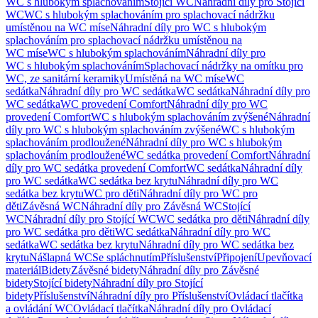
WC s hlubokým splachováním
Stojící WC
Náhradní díly pro Stojící
WC
WC s hlubokým splachováním pro splachovací nádržku
umístěnou na WC míse
Náhradní díly pro WC s hlubokým
splachováním pro splachovací nádržku umístěnou na
WC míse
WC s hlubokým splachováním
Náhradní díly pro
WC s hlubokým splachováním
Splachovací nádržky na omítku pro
WC, ze sanitární keramiky
Umístěná na WC míse
WC
sedátka
Náhradní díly pro WC sedátka
WC sedátka
Náhradní díly pro
WC sedátka
WC provedení Comfort
Náhradní díly pro WC
provedení Comfort
WC s hlubokým splachováním zvýšené
Náhradní
díly pro WC s hlubokým splachováním zvýšené
WC s hlubokým
splachováním prodloužené
Náhradní díly pro WC s hlubokým
splachováním prodloužené
WC sedátka provedení Comfort
Náhradní
díly pro WC sedátka provedení Comfort
WC sedátka
Náhradní díly
pro WC sedátka
WC sedátka bez krytu
Náhradní díly pro WC
sedátka bez krytu
WC pro děti
Náhradní díly pro WC pro
děti
Závěsná WC
Náhradní díly pro Závěsná WC
Stojící
WC
Náhradní díly pro Stojící WC
WC sedátka pro děti
Náhradní díly
pro WC sedátka pro děti
WC sedátka
Náhradní díly pro WC
sedátka
WC sedátka bez krytu
Náhradní díly pro WC sedátka bez
krytu
Nášlapná WC
Se spláchnutím
Příslušenství
Připojení
Upevňovací
materiál
Bidety
Závěsné bidety
Náhradní díly pro Závěsné
bidety
Stojící bidety
Náhradní díly pro Stojící
bidety
Příslušenství
Náhradní díly pro Příslušenství
Ovládací tlačítka
a ovládání WC
Ovládací tlačítka
Náhradní díly pro Ovládací