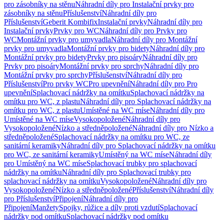
pro zásobníky na stěnu
Náhradní díly pro Instalační prvky pro
zásobníky na stěnu
Příslušenství
Náhradní díly pro
Příslušenství
Geberit Kombifix
Instalační prvky
Náhradní díly pro
Instalační prvky
Prvky pro WC
Náhradní díly pro Prvky pro
WC
Montážní prvky pro umyvadla
Náhradní díly pro Montážní
prvky pro umyvadla
Montážní prvky pro bidety
Náhradní díly pro
Montážní prvky pro bidety
Prvky pro pisoáry
Náhradní díly pro
Prvky pro pisoáry
Montážní prvky pro sprchy
Náhradní díly pro
Montážní prvky pro sprchy
Příslušenství
Náhradní díly pro
Příslušenství
Pro prvky WC
Pro upevnění
Náhradní díly pro Pro
upevnění
Splachovací nádržky na omítku
Splachovací nádržky na
omítku pro WC, z plastu
Náhradní díly pro Splachovací nádržky na
omítku pro WC, z plastu
Umístěné na WC míse
Náhradní díly pro
Umístěné na WC míse
Vysokopoložené
Náhradní díly pro
Vysokopoložené
Nízko a středněpoložené
Náhradní díly pro Nízko a
středněpoložené
Splachovací nádržky na omítku pro WC, ze
sanitární keramiky
Náhradní díly pro Splachovací nádržky na omítku
pro WC, ze sanitární keramiky
Umístěný na WC míse
Náhradní díly
pro Umístěný na WC míse
Splachovací trubky pro splachovací
nádržky na omítku
Náhradní díly pro Splachovací trubky pro
splachovací nádržky na omítku
Vysokopoložené
Náhradní díly pro
Vysokopoložené
Nízko a středněpoložené
Příslušenství
Náhradní díly
pro Příslušenství
Připojení
Náhradní díly pro
Připojení
Manžety
Spojky, růžice a díly proti vzdutí
Splachovací
nádržky pod omítku
Splachovací nádržky pod omítku