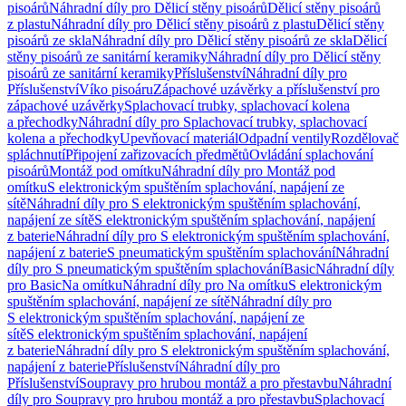
pisoárů
Náhradní díly pro Dělicí stěny pisoárů
Dělicí stěny pisoárů
z plastu
Náhradní díly pro Dělicí stěny pisoárů z plastu
Dělicí stěny
pisoárů ze skla
Náhradní díly pro Dělicí stěny pisoárů ze skla
Dělicí
stěny pisoárů ze sanitární keramiky
Náhradní díly pro Dělicí stěny
pisoárů ze sanitární keramiky
Příslušenství
Náhradní díly pro
Příslušenství
Víko pisoáru
Zápachové uzávěrky a příslušenství pro
zápachové uzávěrky
Splachovací trubky, splachovací kolena
a přechodky
Náhradní díly pro Splachovací trubky, splachovací
kolena a přechodky
Upevňovací materiál
Odpadní ventily
Rozdělovač
spláchnutí
Připojení zařizovacích předmětů
Ovládání splachování
pisoárů
Montáž pod omítku
Náhradní díly pro Montáž pod
omítku
S elektronickým spuštěním splachování, napájení ze
sítě
Náhradní díly pro S elektronickým spuštěním splachování,
napájení ze sítě
S elektronickým spuštěním splachování, napájení
z baterie
Náhradní díly pro S elektronickým spuštěním splachování,
napájení z baterie
S pneumatickým spuštěním splachování
Náhradní
díly pro S pneumatickým spuštěním splachování
Basic
Náhradní díly
pro Basic
Na omítku
Náhradní díly pro Na omítku
S elektronickým
spuštěním splachování, napájení ze sítě
Náhradní díly pro
S elektronickým spuštěním splachování, napájení ze
sítě
S elektronickým spuštěním splachování, napájení
z baterie
Náhradní díly pro S elektronickým spuštěním splachování,
napájení z baterie
Příslušenství
Náhradní díly pro
Příslušenství
Soupravy pro hrubou montáž a pro přestavbu
Náhradní
díly pro Soupravy pro hrubou montáž a pro přestavbu
Splachovací