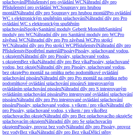
splachování
Příslušenství pro ovládání WC
Náhradní díly pro
Příslušenství pro ovládání WC
Soupravy pro hrubou
montáž
Náhradní díly pro Soupravy pro hrubou montáž
Pro ovládání
WC s elektronickým spuštěním splachování
Náhradní díly pro Pro
ovládání WC s elektronickým spuštěním
splachování
Spojky
Sanitární moduly Geberit Monolith
Sanitární
moduly pro WC
Náhradní díly pro Sanitární moduly pro WC
Pro
závěsná WC
Náhradní díly pro Pro závěsná WC
Pro stojící
WC
Náhradní díly pro Pro stojící WC
Příslušenství
Náhradní díly pro
Příslušenství
Spotřební materiál
Pisoáry
Pisoáry, splachované vodou,
s okrajem
Náhradní díly pro Pisoáry, splachované vodou,
s okrajem
Bez víka
Náhradní díly pro Bez víka
Pisoáry, splachované
vodou, bez okraje
Náhradní díly pro Pisoáry, splachované vodou,
bez okraje
Pro montáž na omítku nebo podomítkové ovládání
splachování pisoáru
Náhradní díly pro Pro montáž na omítku nebo
podomítkové ovládání splachování pisoáru
S integrovaným
ovládáním splachování pisoáru
Náhradní díly pro S integrovaným
ovládáním splachování pisoáru
Pro integrované ovládání splachování
pisoáru
Náhradní díly pro Pro integrované ovládání splachování
pisoáru
Pisoáry, splachované vodou, s víkem / pro víko
Náhradní díly
pro Pisoáry, splachované vodou, s víkem / pro víko
Bez
oplachovacího okraje
Náhradní díly pro Bez oplachovacího okraje
Se
splachovacím okrajem
Náhradní díly pro Se splachovacím
okrajem
Pisoáry, provoz bez vody
Náhradní díly pro Pisoáry, provoz
bez vody
Bez víka
Náhradní díly pro Bez víka
Dělicí stěny