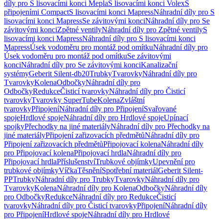
díly pro S lisovacími konci Mepla
S lisovacími konci Volex
S
připojeními Compact
S lisovacími konci Mapress
Náhradní díly pro S
lisovacími konci Mapress
Se závitovými konci
Náhradní díly pro Se
závitovými konci
Zpětné ventily
Náhradní díly pro Zpětné ventily
S
lisovacími konci Mapress
Náhradní díly pro S lisovacími konci
Mapress
Úsek vodoměru pro montáž pod omítku
Náhradní díly pro
Úsek vodoměru pro montáž pod omítku
Se závitovými
konci
Náhradní díly pro Se závitovými konci
Kanalizační
systémy
Geberit Silent-db20
Trubky
Tvarovky
Náhradní díly pro
Tvarovky
Kolena
Odbočky
Náhradní díly pro
Odbočky
Redukce
Čisticí tvarovky
Náhradní díly pro Čisticí
tvarovky
Tvarovky SuperTube
Kolena
Zvláštní
tvarovky
Připojení
Náhradní díly pro Připojení
Svařované
spoje
Hrdlové spoje
Náhradní díly pro Hrdlové spoje
Upínací
spojky
Přechodky na jiné materiály
Náhradní díly pro Přechodky na
jiné materiály
Připojení zařizovacích předmětů
Náhradní díly pro
Připojení zařizovacích předmětů
Připojovací kolena
Náhradní díly
pro Připojovací kolena
Připojovací hrdla
Náhradní díly pro
Připojovací hrdla
Příslušenství
Trubkové objímky
Upevnění pro
trubkové objímky
Víčka
Těsnění
Spotřební materiál
Geberit Silent-
PP
Trubky
Náhradní díly pro Trubky
Tvarovky
Náhradní díly pro
Tvarovky
Kolena
Náhradní díly pro Kolena
Odbočky
Náhradní díly
pro Odbočky
Redukce
Náhradní díly pro Redukce
Čisticí
tvarovky
Náhradní díly pro Čisticí tvarovky
Připojení
Náhradní díly
pro Připojení
Hrdlové spoje
Náhradní díly pro Hrdlové