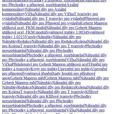
nerozebíratelné
Přechodky a připojení, rozebíratelné
Náhradní díly
pro Přechodky a připojení, rozebíratelné
Axiální
kompenzátory
Náhradní díly pro Axiální
kompenzátory
Víčka
Náhradní díly pro Víčka
T tvarovky pro
vytápění
Náhradní díly pro T tvarovky pro vytápění
Připojení pro
vytápění
Náhradní díly pro Připojení pro vytápění
Geberit Mapress
uhlíková ocel, FKM modrá
Náhradní díly pro Geberit Mapress
uhlíková ocel, FKM modrá
Systémové trubky 1.0034
Systémové
trubky 1.0215
Vsuvky
Nátrubky
Náhradní díly pro
Nátrubky
Redukce
Náhradní díly pro Redukce
Kolena
Náhradní díly
pro Kolena
T tvarovky
Náhradní díly pro T tvarovky
Přechodky
nerozebíratelné
Náhradní díly pro Přechodky
nerozebíratelné
Přechodky a připojení, rozebíratelné
Náhradní díly
pro Přechodky a připojení, rozebíratelné
Víčka
Náhradní díly pro
Víčka
Příslušenství pro Geberit Mapress uhlíková ocel
Těsnění pro
trubky a tvarovky
Kryty pro trubky
Upevnění pro trubky
Upevnění
pro připojení
Systémová těsnění
Sady šroubů pro přírubové
spoje
Geberit Mapress měď
Geberit Mapress měď
Náhradní díly pro
Geberit Mapress měď
Nátrubky
Náhradní díly pro
Nátrubky
Redukce
Náhradní díly pro Redukce
Kolena
Náhradní díly
pro Kolena
T tvarovky
Náhradní díly pro T tvarovky
Křížové
tvarovky
Náhradní díly pro Křížové tvarovky
Přechodky
nerozebíratelné
Náhradní díly pro Přechodky
nerozebíratelné
Přechodky a připojení, rozebíratelné
Náhradní díly
pro Přechodky a připojení, rozebíratelné
Víčka
Náhradní díly pro