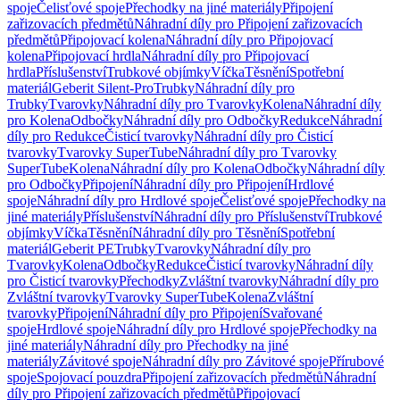
spoje
Čelisťové spoje
Přechodky na jiné materiály
Připojení
zařizovacích předmětů
Náhradní díly pro Připojení zařizovacích
předmětů
Připojovací kolena
Náhradní díly pro Připojovací
kolena
Připojovací hrdla
Náhradní díly pro Připojovací
hrdla
Příslušenství
Trubkové objímky
Víčka
Těsnění
Spotřební
materiál
Geberit Silent-Pro
Trubky
Náhradní díly pro
Trubky
Tvarovky
Náhradní díly pro Tvarovky
Kolena
Náhradní díly
pro Kolena
Odbočky
Náhradní díly pro Odbočky
Redukce
Náhradní
díly pro Redukce
Čisticí tvarovky
Náhradní díly pro Čisticí
tvarovky
Tvarovky SuperTube
Náhradní díly pro Tvarovky
SuperTube
Kolena
Náhradní díly pro Kolena
Odbočky
Náhradní díly
pro Odbočky
Připojení
Náhradní díly pro Připojení
Hrdlové
spoje
Náhradní díly pro Hrdlové spoje
Čelisťové spoje
Přechodky na
jiné materiály
Příslušenství
Náhradní díly pro Příslušenství
Trubkové
objímky
Víčka
Těsnění
Náhradní díly pro Těsnění
Spotřební
materiál
Geberit PE
Trubky
Tvarovky
Náhradní díly pro
Tvarovky
Kolena
Odbočky
Redukce
Čisticí tvarovky
Náhradní díly
pro Čisticí tvarovky
Přechodky
Zvláštní tvarovky
Náhradní díly pro
Zvláštní tvarovky
Tvarovky SuperTube
Kolena
Zvláštní
tvarovky
Připojení
Náhradní díly pro Připojení
Svařované
spoje
Hrdlové spoje
Náhradní díly pro Hrdlové spoje
Přechodky na
jiné materiály
Náhradní díly pro Přechodky na jiné
materiály
Závitové spoje
Náhradní díly pro Závitové spoje
Přírubové
spoje
Spojovací pouzdra
Připojení zařizovacích předmětů
Náhradní
díly pro Připojení zařizovacích předmětů
Připojovací