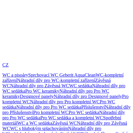
CZ
WC a pisoáry
Sprchovací WC Geberit AquaClean
WC-kompletní
zařízení
Náhradní díly pro WC-kompletní zařízení
Závěsná
WC
Náhradní díly pro Závěsná WC
WC sedátka
Náhradní díly pro
WC sedátka
Pro WC keramiky
Náhradní díly pro Pro WC
keramiky
Designové panely
Náhradní díly pro Designové panely
Pro
kompletní WC
Náhradní díly pro Pro kompletní WC
Pro WC
sedátka
Náhradní díly pro Pro WC sedátka
Příslušenství
Náhradní díly
pro Příslušenství
Pro kompletní WC
Pro WC sedátka
Náhradní díly
pro Pro WC sedátka
Pro WC sedátka a kompletní WC
Spotřební
materiál
WC a WC sedátka
Závěsná WC
Náhradní díly pro Závěsná
WC
WC s hlubokým splachováním
Náhradní díly pro