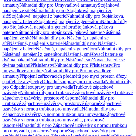
armatury
Náhradní díly pro Umyvadlové armatury
Stojánková,
napájení ze sítě
Náhradní díly pro Stojánková, napájení ze
sítě
Stojánková, napájení z baterie
Náhradní díly pro Stojánková,
napájení z baterie
Stojánková, napájení z generátoru
Náhradní díly
pro Stojánková, napájení z generátoru
Stojánková, páková
baterie
Náhradní díly pro Stojánková, páková baterie
Nástěnná,
napájení ze sítě
Náhradní díly pro Nástěnná, napájení ze
sítě
Nástěnná, napájení z baterie
Náhradní díly pro Nástěnná,
napájení z baterie
Nástěnná, napájení z generátoru
Náhradní díly pro
Nástěnná, napájení z generátoru
Nástěnná, směšovací baterie se
dvěma pákami
Náhradní díly pro Nástěnná, směšovací baterie se
dvěma pákami
Příslušenství
Náhradní díly pro Příslušenství
Pro
umyvadlové armatury
Náhradní díly pro Pro umyvadlové
armatury
Připojení zařizovacích předmětů pro mycí prostor, dřezy,
spotřebiče a výlevky
Odpadní soupravy pro umyvadla
Náhradní díly
pro Odpadní soupravy pro umyvadla
Trubkové zápachové
uzávěrky
Náhradní díly pro Trubkové zápachové uzávěrky
Trubkové
zápachové uzávěrky, prostorově úsporné
Náhradní díly pro
Trubkové zápachové uzávěrky, prostorově úsporné
Zápachové
uzávěrky s nornou trubkou pro umyvadla
Náhradní díly pro
Zápachové uzávěrky s nornou trubkou pro umyvadla
Zápachové
uzávěrky s nornou trubkou pro umyvadla, prostorově
úsporné
Náhradní díly pro Zápachové uzávěrky s nornou trubkou
pro umyvadla, prostorově úsporné
Zápachové uzávěrky pod