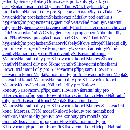
jednotky
Senzory
Kabely
Omezovače průtoku
Kryty a krycí
desky
Splachovací nádržky a ovládání WC s hygienickým
proplachem
Náhradní díly pro Splachovací nádržky a ovládání WC s
hygienickým proplachem
Splachovací nádržky pod omítku s
hygienickým proplachem
Hygienické vestavěné moduly
Náhradní
díly pro Hygienické vestavěné moduly
Příslušenství pro splachovací
nádržky a ovládání WC s hygienickým proplachem
Náhradní díly
pro Příslušenství pro splachovací nádržky a ovládání WC s
hygienickým proplachem
Senzory
Kabely
Síťové zdroje
Náhradní díly
pro Síťové zdroje
Síťové komponenty
Uzavírací armatury
Přímé
ventily
Náhradní díly pro Přímé ventily
S lisovacími konci
Mapress
Náhradní díly pro S lisovacími konci Mapress
Šikmé
ventily
Náhradní díly pro Šikmé ventily
S lisovacími přípojkami
FlowFit
Náhradní díly pro S lisovacími přípojkami FlowFit
S
lisovacími konci Mepla
Náhradní díly pro S lisovacími konci Mepla
S
lisovacími konci Mapress
Náhradní díly pro S lisovacími konci
Mapress
Kulové kohouty
Náhradní díly pro Kulové
kohouty
S lisovacími přípojkami FlowFit
Náhradní díly pro
S lisovacími přípojkami FlowFit
S lisovacími konci Mepla
Náhradní
díly pro S lisovacími konci Mepla
S lisovacími konci
Mapress
Náhradní díly pro S lisovacími konci Mapress
S lisovacími
konci Mapress, FKM modrá
Kulové kohouty pro montáž pod
omítku
Náhradní díly pro Kulové kohouty pro montáž pod
omítku
S lisovacími přípojkami FlowFit
Náhradní díly pro
S lisovacími přípojkami FlowFit
S lisovacími konci Mepla
Náhradní