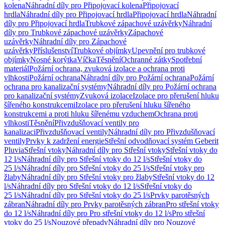
kolena
Náhradní díly pro Připojovací kolena
Připojovací
hrdla
Náhradní díly pro Připojovací hrdla
Připojovací hrdla
Náhradní
díly pro Připojovací hrdla
Trubkové zápachové uzávěrky
Náhradní
díly pro Trubkové zápachové uzávěrky
Zápachové
uzávěrky
Náhradní díly pro Zápachové
uzávěrky
Příslušenství
Trubkové objímky
Upevnění pro trubkové
objímky
Nosné korýtka
Víčka
Těsnění
Ochranné zátky
Spotřební
materiál
Požární ochrana, zvuková izolace a ochrana proti
vlhkosti
Požární ochrana
Náhradní díly pro Požární ochrana
Požární
ochrana pro kanalizační systémy
Náhradní díly pro Požární ochrana
pro kanalizační systémy
Zvuková izolace
Izolace pro přerušení hluku
šířeného konstrukcemi
Izolace pro přerušení hluku šířeného
konstrukcemi a proti hluku šířenému vzduchem
Ochrana proti
vlhkosti
Těsnění
Přivzdušňovací ventily pro
kanalizaci
Přivzdušňovací ventily
Náhradní díly pro Přivzdušňovací
ventily
Prvky k zadržení energie
Střešní odvodňovací systém Geberit
Pluvia
Střešní vtoky
Náhradní díly pro Střešní vtoky
Střešní vtoky do
12 l/s
Náhradní díly pro Střešní vtoky do 12 l/s
Střešní vtoky do
25 l/s
Náhradní díly pro Střešní vtoky do 25 l/s
Střešní vtoky pro
žlaby
Náhradní díly pro Střešní vtoky pro žlaby
Střešní vtoky do 12
l/s
Náhradní díly pro Střešní vtoky do 12 l/s
Střešní vtoky do
25 l/s
Náhradní díly pro Střešní vtoky do 25 l/s
Prvky parotěsných
zábran
Náhradní díly pro Prvky parotěsných zábran
Pro střešní vtoky
do 12 l/s
Náhradní díly pro Pro střešní vtoky do 12 l/s
Pro střešní
vtoky do 25 l/s
Nouzové přepady
Náhradní díly pro Nouzové