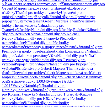
Víčka
Geberit Mapress nerezová ocel, příslušenství
Náhradní díly pro
Geberit Mapress nerezová ocel, příslušenství
Izolace pro
nástěnky
Těsnění pro trubky a tvarovky
Upevnění pro
trubky
Upevnění pro připojení
Náhradní díly pro Upevnění pro
připojení
Systémová těsnění
Geberit Mapress Therm
Systémové
trubky Therm
Tvarovky
Náhradní díly pro
Tvarovky
Nátrubky
Náhradní díly pro Nátrubky
Redukce
Náhradní
díly pro Redukce
Kolena
Náhradní díly pro Kolena
T
tvarovky
Náhradní díly pro T tvarovky
Přechodky
nerozebíratelné
Náhradní díly pro Přechodky
nerozebíratelné
Přechodky a spojky, rozebíratelné
Náhradní díly pro
Přechodky a spojky, rozebíratelné
Axiální kompenzátory
Náhradní
díly pro Axiální kompenzátory
Víčka
Náhradní díly pro Víčka
T
tvarovky pro vytápění
Náhradní díly pro T tvarovky pro
vytápění
Připojení pro vytápění
Náhradní díly pro Připojení pro
vytápění
Příslušenství pro Geberit Mapress Therm
Systémová
těsnění
Upevnění pro trubky
Geberit Mapress uhlíková ocel
Geberit
Mapress uhlíková ocel
Náhradní díly pro Geberit Mapress uhlíková
ocel
Systémové trubky 1.0034
Systémové trubky
1.0215
Vsuvky
Nátrubky
Náhradní díly pro
Nátrubky
Redukce
Náhradní díly pro Redukce
Kolena
Náhradní díly
pro Kolena
T tvarovky
Náhradní díly pro T tvarovky
Křížové
tvarovky
Náhradní díly pro Křížové tvarovky
Přechodky
nerozebíratelné
Náhradní díly pro Přechodky