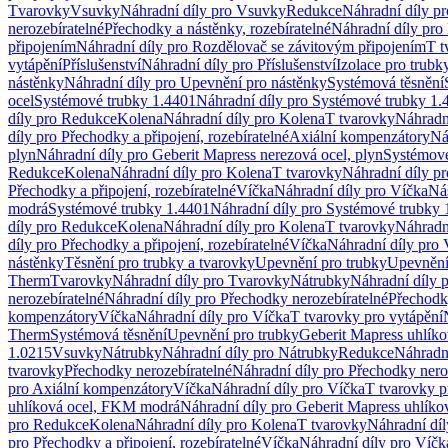
Tvarovky
Vsuvky
Náhradní díly pro Vsuvky
Redukce
Náhradní díly p
nerozebíratelné
Přechodky a nástěnky, rozebíratelné
Náhradní díly pro 
připojením
Náhradní díly pro Rozdělovač se závitovým připojením
T t
vytápění
Příslušenství
Náhradní díly pro Příslušenství
Izolace pro trubk
nástěnky
Náhradní díly pro Upevnění pro nástěnky
Systémová těsnění
ocel
Systémové trubky 1.4401
Náhradní díly pro Systémové trubky 1.
díly pro Redukce
Kolena
Náhradní díly pro Kolena
T tvarovky
Náhradn
díly pro Přechodky a připojení, rozebíratelné
Axiální kompenzátory
Ná
plyn
Náhradní díly pro Geberit Mapress nerezová ocel, plyn
Systémové
Redukce
Kolena
Náhradní díly pro Kolena
T tvarovky
Náhradní díly p
Přechodky a připojení, rozebíratelné
Víčka
Náhradní díly pro Víčka
Ná
modrá
Systémové trubky 1.4401
Náhradní díly pro Systémové trubky 
díly pro Redukce
Kolena
Náhradní díly pro Kolena
T tvarovky
Náhradn
díly pro Přechodky a připojení, rozebíratelné
Víčka
Náhradní díly pro 
nástěnky
Těsnění pro trubky a tvarovky
Upevnění pro trubky
Upevnění 
Therm
Tvarovky
Náhradní díly pro Tvarovky
Nátrubky
Náhradní díly 
nerozebíratelné
Náhradní díly pro Přechodky nerozebíratelné
Přechodky
kompenzátory
Víčka
Náhradní díly pro Víčka
T tvarovky pro vytápění
Therm
Systémová těsnění
Upevnění pro trubky
Geberit Mapress uhlíko
1.0215
Vsuvky
Nátrubky
Náhradní díly pro Nátrubky
Redukce
Náhradn
tvarovky
Přechodky nerozebíratelné
Náhradní díly pro Přechodky nero
pro Axiální kompenzátory
Víčka
Náhradní díly pro Víčka
T tvarovky p
uhlíková ocel, FKM modrá
Náhradní díly pro Geberit Mapress uhlík
pro Redukce
Kolena
Náhradní díly pro Kolena
T tvarovky
Náhradní díl
pro Přechodky a připojení, rozebíratelné
Víčka
Náhradní díly pro Víčk