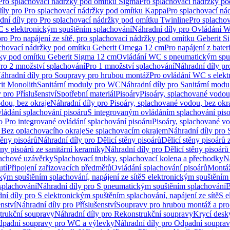
 Pro splachovací nádržky pod omítku Sigma
Pro splachovací nádržky p
íly pro Pro splachovací nádržky pod omítku Kappa
Pro splachovací ná
dní díly pro Pro splachovací nádržky pod omítku Twinline
Pro splacho
 s elektronickým spuštěním splachování
Náhradní díly pro Ovládání W
pro Pro napájení ze sítě, pro splachovací nádržky pod omítku Geberit 
plachovací nádržky pod omítku Geberit Omega 12 cm
Pro napájení z bate
ržky pod omítku Geberit Sigma 12 cm
Ovládání WC s pneumatickým spuš
Pro 2 množství splachování
Pro 1 množství splachování
Náhradní díly pr
áhradní díly pro Soupravy pro hrubou montáž
Pro ovládání WC s elekt
it Monolith
Sanitární moduly pro WC
Náhradní díly pro Sanitární mod
 pro Příslušenství
Spotřební materiál
Pisoáry
Pisoáry, splachované vodou
dou, bez okraje
Náhradní díly pro Pisoáry, splachované vodou, bez okr
ládání splachování pisoáru
S integrovaným ovládáním splachování pis
o Pro integrované ovládání splachování pisoáru
Pisoáry, splachované vo
 Bez oplachovacího okraje
Se splachovacím okrajem
Náhradní díly pro
těny pisoárů
Náhradní díly pro Dělicí stěny pisoárů
Dělicí stěny pisoárů 
ěny pisoárů ze sanitární keramiky
Náhradní díly pro Dělicí stěny pisoárů
pachové uzávěrky
Splachovací trubky, splachovací kolena a přechodky
N
utí
Připojení zařizovacích předmětů
Ovládání splachování pisoárů
Montáž
kým spuštěním splachování, napájení ze sítě
S elektronickým spuštěním 
splachování
Náhradní díly pro S pneumatickým spuštěním splachování
B
ní díly pro S elektronickým spuštěním splachování, napájení ze sítě
S e
enství
Náhradní díly pro Příslušenství
Soupravy pro hrubou montáž a pro
trukční soupravy
Náhradní díly pro Rekonstrukční soupravy
Krycí desk
padní soupravy pro WC a výlevky
Náhradní díly pro Odpadní soupra