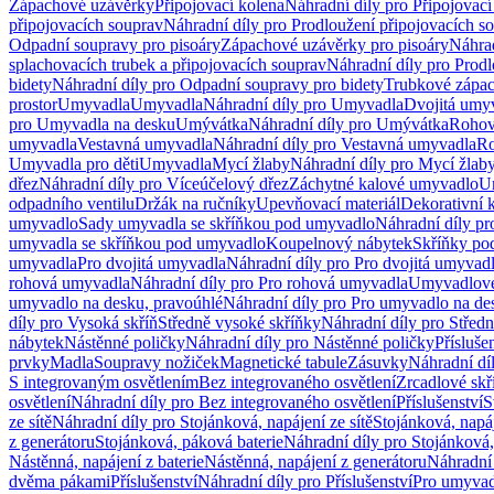
Zápachové uzávěrky
Připojovací kolena
Náhradní díly pro Připojovací
připojovacích souprav
Náhradní díly pro Prodloužení připojovacích s
Odpadní soupravy pro pisoáry
Zápachové uzávěrky pro pisoáry
Náhrad
splachovacích trubek a připojovacích souprav
Náhradní díly pro Prodl
bidety
Náhradní díly pro Odpadní soupravy pro bidety
Trubkové zápa
prostor
Umyvadla
Umyvadla
Náhradní díly pro Umyvadla
Dvojitá umy
pro Umyvadla na desku
Umývátka
Náhradní díly pro Umývátka
Rohov
umyvadla
Vestavná umyvadla
Náhradní díly pro Vestavná umyvadla
Ro
Umyvadla pro děti
Umyvadla
Mycí žlaby
Náhradní díly pro Mycí žlab
dřez
Náhradní díly pro Víceúčelový dřez
Záchytné kalové umyvadlo
U
odpadního ventilu
Držák na ručníky
Upevňovací materiál
Dekorativní 
umyvadlo
Sady umyvadla se skříňkou pod umyvadlo
Náhradní díly p
umyvadla se skříňkou pod umyvadlo
Koupelnový nábytek
Skříňky po
umyvadla
Pro dvojitá umyvadla
Náhradní díly pro Pro dvojitá umyvad
rohová umyvadla
Náhradní díly pro Pro rohová umyvadla
Umyvadlové
umyvadlo na desku, pravoúhlé
Náhradní díly pro Pro umyvadlo na de
díly pro Vysoká skříň
Středně vysoké skříňky
Náhradní díly pro Střed
nábytek
Nástěnné poličky
Náhradní díly pro Nástěnné poličky
Přísluše
prvky
Madla
Soupravy nožiček
Magnetické tabule
Zásuvky
Náhradní dí
S integrovaným osvětlením
Bez integrovaného osvětlení
Zrcadlové skř
osvětlení
Náhradní díly pro Bez integrovaného osvětlení
Příslušenství
S
ze sítě
Náhradní díly pro Stojánková, napájení ze sítě
Stojánková, napáj
z generátoru
Stojánková, páková baterie
Náhradní díly pro Stojánková,
Nástěnná, napájení z baterie
Nástěnná, napájení z generátoru
Náhradní 
dvěma pákami
Příslušenství
Náhradní díly pro Příslušenství
Pro umyvad