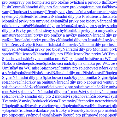
pro Soupravy pro kompletaci pro otočné ovládání a přívod
S tlačítko
PushControl
Náhradní díly pro Soupravy pro kompletaci pro tlačítko
vany
Připojovací soupravy
Přívody vody
Instalační a splachovací syst
systémy
Opláštění
Příslušenství
Náhradní díly pro Příslušenství
Instalač
Montážní prvky pro umyvadla
Montážní prvky pro bidety
Náhradní dí
odtokem ve stěně
Náhradní díly pro Montážní prvky pro sprchy s odt
díly pro Prvky pro dělicí stěny sprchy
Montážní prvky pro umyvadlov
armatury
Montážní prvky pro pračky a myčky nádobí
Náhradní díly p
zatížení
Instalační prvky pro dřezy
Náhradní díly pro Instalační prvky 
Příslušenství
Geberit Kombifix
Instalační prvky
Náhradní díly pro Insta
umyvadla
Montážní prvky pro bidety
Náhradní díly pro Montážní prvk
sprchy
Příslušenství
Náhradní díly pro Příslušenství
Pro prvky WC
Pro 
Splachovací nádržky na omítku pro WC, z plastu
Umístěné na WC mí
Nízko a středněpoložené
Splachovací nádržky na omítku pro WC, ze s
Umístěný na WC míse
Splachovací trubky pro splachovací nádržky n
a středněpoložené
Příslušenství
Náhradní díly pro Příslušenství
Připojen
Sigma
Náhradní díly pro Splachovací nádržky pod omítku Sigma
Spla
splachovací nádržky na omítku
Náhradní díly pro Napouštěcí ventily 
splachovací nádržky
Napouštěcí ventily pro splachovací nádržky univ
množství splachování
Náhradní díly pro 1 množství splachování
2 mno
splachování
Náhradní díly pro 2 množství splachování
Zásobovací sys
Tvarovky
Vsuvky
Redukce
Kolena
T tvarovky
Přechodky nerozebíratel
Připojení
Rozdělovač se závitovým připojením
Rozvaděč s lisovací př
vytápění
Příslušenství
Izolace pro trubky a tvarovky
Izolace pro nástěn
pro připojení
Systémová těsnění
Sady šroubů pro přírubové spoje
Spotř