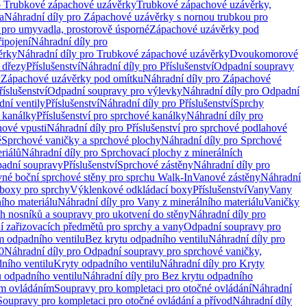
o Trubkové zápachové uzávěrky
Trubkové zápachové uzávěrky,
a
Náhradní díly pro Zápachové uzávěrky s nornou trubkou pro
 pro umyvadla, prostorově úsporné
Zápachové uzávěrky pod
řipojení
Náhradní díly pro
ěrky
Náhradní díly pro Trubkové zápachové uzávěrky
Dvoukomorové
 dřezy
Příslušenství
Náhradní díly pro Příslušenství
Odpadní soupravy
y
Zápachové uzávěrky pod omítku
Náhradní díly pro Zápachové
říslušenství
Odpadní soupravy pro výlevky
Náhradní díly pro Odpadní
ní ventily
Příslušenství
Náhradní díly pro Příslušenství
Sprchy
 kanálky
Příslušenství pro sprchové kanálky
Náhradní díly pro
hové vpusti
Náhradní díly pro Příslušenství pro sprchové podlahové
ě
Sprchové vaničky a sprchové plochy
Náhradní díly pro Sprchové
riálů
Náhradní díly pro Sprchovací plochy z minerálních
padní soupravy
Příslušenství
Sprchové zástěny
Náhradní díly pro
vné boční sprchové stěny pro sprchu Walk-In
Vanové zástěny
Náhradní
boxy pro sprchy
Výklenkové odkládací boxy
Příslušenství
Vany
Vany
ího materiálu
Náhradní díly pro Vany z minerálního materiálu
Vaničky
h nosníků a soupravy pro ukotvení do stěny
Náhradní díly pro
ní zařizovacích předmětů pro sprchy a vany
Odpadní soupravy pro
m odpadního ventilu
Bez krytu odpadního ventilu
Náhradní díly pro
0
Náhradní díly pro Odpadní soupravy pro sprchové vaničky,
ního ventilu
Kryty odpadního ventilu
Náhradní díly pro Kryty
 odpadního ventilu
Náhradní díly pro Bez krytu odpadního
ým ovládáním
Soupravy pro kompletaci pro otočné ovládání
Náhradní
Soupravy pro kompletaci pro otočné ovládání a přívod
Náhradní díly