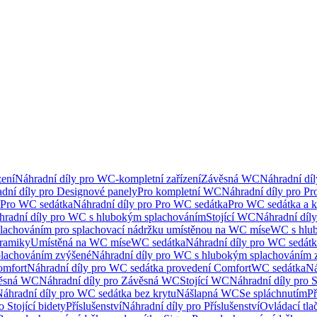
ení
Náhradní díly pro WC-kompletní zařízení
Závěsná WC
Náhradní dí
dní díly pro Designové panely
Pro kompletní WC
Náhradní díly pro P
Pro WC sedátka
Náhradní díly pro Pro WC sedátka
Pro WC sedátka a 
hradní díly pro WC s hlubokým splachováním
Stojící WC
Náhradní díly
lachováním pro splachovací nádržku umístěnou na WC míse
WC s hlu
eramiky
Umístěná na WC míse
WC sedátka
Náhradní díly pro WC sedát
lachováním zvýšené
Náhradní díly pro WC s hlubokým splachováním 
omfort
Náhradní díly pro WC sedátka provedení Comfort
WC sedátka
Ná
ěsná WC
Náhradní díly pro Závěsná WC
Stojící WC
Náhradní díly pro 
áhradní díly pro WC sedátka bez krytu
Nášlapná WC
Se spláchnutím
Př
 Stojící bidety
Příslušenství
Náhradní díly pro Příslušenství
Ovládací tla