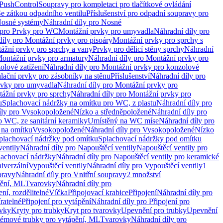
 PushControl
Soupravy pro kompletaci pro tlačítkové ovládání
Se zátkou odpadního ventilu
Příslušenství pro odpadní soupravy pro
osné systémy
Náhradní díly pro Nosné
 pro Prvky pro WC
Montážní prvky pro umyvadla
Náhradní díly pro
díly pro Montážní prvky pro pisoáry
Montážní prvky pro sprchy s
ážní prvky pro sprchy a vany
Prvky pro dělicí stěny sprchy
Náhradní
ontážní prvky pro armatury
Náhradní díly pro Montážní prvky pro
olové zatížení
Náhradní díly pro Montážní prvky pro konzolové
alační prvky pro zásobníky na stěnu
Příslušenství
Náhradní díly pro
rvky pro umyvadla
Náhradní díly pro Montážní prvky pro
ážní prvky pro sprchy
Náhradní díly pro Montážní prvky pro
u
Splachovací nádržky na omítku pro WC, z plastu
Náhradní díly pro
íly pro Vysokopoložené
Nízko a středněpoložené
Náhradní díly pro
o WC, ze sanitární keramiky
Umístěný na WC míse
Náhradní díly pro
 na omítku
Vysokopoložené
Náhradní díly pro Vysokopoložené
Nízko
plachovací nádržky pod omítku
Splachovací nádržky pod omítku
ventily
Náhradní díly pro Napouštěcí ventily
Napouštěcí ventily pro
lachovací nádržky
Náhradní díly pro Napouštěcí ventily pro keramické
iverzální
Vypouštěcí ventily
Náhradní díly pro Vypouštěcí ventily
1
pravy
Náhradní díly pro Vnitřní soupravy
2 množství
pění, ML
Tvarovky
Náhradní díly pro
ní, rozdělitelné
Víčka
Připojovací krabice
Připojení
Náhradní díly pro
ratelné
Připojení pro vytápění
Náhradní díly pro Připojení pro
ovky
Kryty pro trubky
Kryt pro tvarovky
Upevnění pro trubky
Upevnění
témové trubky pro vytápění, ML
Tvarovky
Náhradní díly pro