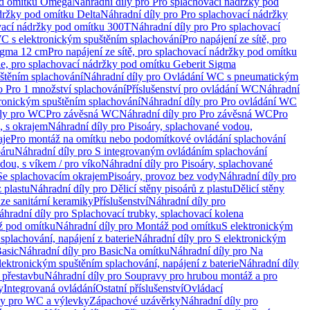
od omítku Omega
Náhradní díly pro Pro splachovací nádržky pod
držky pod omítku Delta
Náhradní díly pro Pro splachovací nádržky
vací nádržky pod omítku 300T
Náhradní díly pro Pro splachovací
C s elektronickým spuštěním splachování
Pro napájení ze sítě, pro
Sigma 12 cm
Pro napájení ze sítě, pro splachovací nádržky pod omítku
rie, pro splachovací nádržky pod omítku Geberit Sigma
těním splachování
Náhradní díly pro Ovládání WC s pneumatickým
o Pro 1 množství splachování
Příslušenství pro ovládání WC
Náhradní
ronickým spuštěním splachování
Náhradní díly pro Pro ovládání WC
uly pro WC
Pro závěsná WC
Náhradní díly pro Pro závěsná WC
Pro
, s okrajem
Náhradní díly pro Pisoáry, splachované vodou,
aje
Pro montáž na omítku nebo podomítkové ovládání splachování
oáru
Náhradní díly pro S integrovaným ovládáním splachování
dou, s víkem / pro víko
Náhradní díly pro Pisoáry, splachované
 Se splachovacím okrajem
Pisoáry, provoz bez vody
Náhradní díly pro
z plastu
Náhradní díly pro Dělicí stěny pisoárů z plastu
Dělicí stěny
 ze sanitární keramiky
Příslušenství
Náhradní díly pro
áhradní díly pro Splachovací trubky, splachovací kolena
 pod omítku
Náhradní díly pro Montáž pod omítku
S elektronickým
splachování, napájení z baterie
Náhradní díly pro S elektronickým
asic
Náhradní díly pro Basic
Na omítku
Náhradní díly pro Na
lektronickým spuštěním splachování, napájení z baterie
Náhradní díly
 přestavbu
Náhradní díly pro Soupravy pro hrubou montáž a pro
y
Integrovaná ovládání
Ostatní příslušenství
Ovládací
vy pro WC a výlevky
Zápachové uzávěrky
Náhradní díly pro