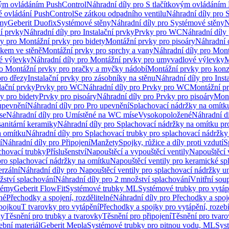
vým ovládáním PushControl
Náhradní díly pro S tlačítkovým ovládáním
vé ovládání PushControl
Se zátkou odpadního ventilu
Náhradní díly pro 
émy
Geberit Duofix
Systémové stěny
Náhradní díly pro Systémové stěny
N
ní prvky
Náhradní díly pro Instalační prvky
Prvky pro WC
Náhradní díly
ly pro Montážní prvky pro bidety
Montážní prvky pro pisoáry
Náhradní 
okem ve stěně
Montážní prvky pro sprchy a vany
Náhradní díly pro Mont
é výlevky
Náhradní díly pro Montážní prvky pro umyvadlové výlevky
M
ro Montážní prvky pro pračky a myčky nádobí
Montážní prvky pro konz
pro dřezy
Instalační prvky pro zásobníky na stěnu
Náhradní díly pro Inst
lační prvky
Prvky pro WC
Náhradní díly pro Prvky pro WC
Montážní p
y pro bidety
Prvky pro pisoáry
Náhradní díly pro Prvky pro pisoáry
Mont
upevnění
Náhradní díly pro Pro upevnění
Splachovací nádržky na omítk
se
Náhradní díly pro Umístěné na WC míse
Vysokopoložené
Náhradní d
anitární keramiky
Náhradní díly pro Splachovací nádržky na omítku pr
a omítku
Náhradní díly pro Splachovací trubky pro splachovací nádržky
í
Náhradní díly pro Připojení
Manžety
Spojky, růžice a díly proti vzdutí
S
chovací trubky
Příslušenství
Napouštěcí a vypouštěcí ventily
Napouštěcí 
pro splachovací nádržky na omítku
Napouštěcí ventily pro keramické sp
erzální
Náhradní díly pro Napouštěcí ventily pro splachovací nádržky un
žství splachování
Náhradní díly pro 2 množství splachování
Vnitřní sou
témy
Geberit FlowFit
Systémové trubky ML
Systémové trubky pro vytá
né
Přechodky a spojení, rozdělitelné
Náhradní díly pro Přechodky a spoje
ípojkou
T tvarovky pro vytápění
Přechodky a spojky pro vytápění, rozebí
ky
Těsnění pro trubky a tvarovky
Těsnění pro připojení
Těsnění pro tvar
ební materiál
Geberit Mepla
Systémové trubky pro pitnou vodu, ML
Sys