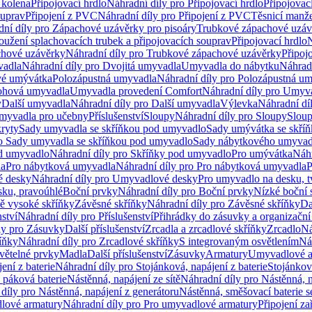
 kolena
Připojovací hrdlo
Náhradní díly pro Připojovací hrdlo
Připojovac
ouprav
Připojení z PVC
Náhradní díly pro Připojení z PVC
Těsnicí manže
ní díly pro Zápachové uzávěrky pro pisoáry
Trubkové zápachové uzáv
oužení splachovacích trubek a připojovacích souprav
Připojovací hrdlo
N
chové uzávěrky
Náhradní díly pro Trubkové zápachové uzávěrky
Připoj
vadla
Náhradní díly pro Dvojitá umyvadla
Umyvadla do nábytku
Náhrad
é umývátka
Polozápustná umyvadla
Náhradní díly pro Polozápustná u
hová umyvadla
Umyvadla provedení Comfort
Náhradní díly pro Umyv
y
Další umyvadla
Náhradní díly pro Další umyvadla
Výlevka
Náhradní dí
myvadla pro učebny
Příslušenství
Sloupy
Náhradní díly pro Sloupy
Slou
kryty
Sady umyvadla se skříňkou pod umyvadlo
Sady umývátka se skří
ro Sady umyvadla se skříňkou pod umyvadlo
Sady nábytkového umyvadl
d umyvadlo
Náhradní díly pro Skříňky pod umyvadlo
Pro umývátka
Náhr
la
Pro nábytková umyvadla
Náhradní díly pro Pro nábytková umyvadla
P
 desky
Náhradní díly pro Umyvadlové desky
Pro umyvadlo na desku, t
sku, pravoúhlé
Boční prvky
Náhradní díly pro Boční prvky
Nízké boční 
ně vysoké skříňky
Závěsné skříňky
Náhradní díly pro Závěsné skříňky
Da
nství
Náhradní díly pro Příslušenství
Přihrádky do zásuvky a organizačn
ly pro Zásuvky
Další příslušenství
Zrcadla a zrcadlové skříňky
Zrcadlo
Ná
íňky
Náhradní díly pro Zrcadlové skříňky
S integrovaným osvětlením
Ná
větelné prvky
Madla
Další příslušenství
Zásuvky
Armatury
Umyvadlové a
ení z baterie
Náhradní díly pro Stojánková, napájení z baterie
Stojánkov
 páková baterie
Nástěnná, napájení ze sítě
Náhradní díly pro Nástěnná, n
díly pro Nástěnná, napájení z generátoru
Nástěnná, směšovací baterie 
lové armatury
Náhradní díly pro Pro umyvadlové armatury
Připojení za