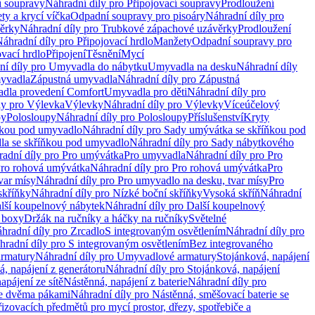
í soupravy
Náhradní díly pro Připojovací soupravy
Prodloužení
ty a krycí víčka
Odpadní soupravy pro pisoáry
Náhradní díly pro
ěrky
Náhradní díly pro Trubkové zápachové uzávěrky
Prodloužení
áhradní díly pro Připojovací hrdlo
Manžety
Odpadní soupravy pro
ovací hrdlo
Připojení
Těsnění
Mycí
ní díly pro Umyvadla do nábytku
Umyvadla na desku
Náhradní díly
myvadla
Zápustná umyvadla
Náhradní díly pro Zápustná
adla provedení Comfort
Umyvadla pro děti
Náhradní díly pro
ly pro Výlevka
Výlevky
Náhradní díly pro Výlevky
Víceúčelový
py
Polosloupy
Náhradní díly pro Polosloupy
Příslušenství
Kryty
ňkou pod umyvadlo
Náhradní díly pro Sady umývátka se skříňkou pod
a se skříňkou pod umyvadlo
Náhradní díly pro Sady nábytkového
adní díly pro Pro umývátka
Pro umyvadla
Náhradní díly pro Pro
ro rohová umývátka
Náhradní díly pro Pro rohová umývátka
Pro
var mísy
Náhradní díly pro Pro umyvadlo na desku, tvar mísy
Pro
skříňky
Náhradní díly pro Nízké boční skříňky
Vysoká skříň
Náhradní
lší koupelnový nábytek
Náhradní díly pro Další koupelnový
í boxy
Držák na ručníky a háčky na ručníky
Světelné
hradní díly pro Zrcadlo
S integrovaným osvětlením
Náhradní díly pro
hradní díly pro S integrovaným osvětlením
Bez integrovaného
rmatury
Náhradní díly pro Umyvadlové armatury
Stojánková, napájení
á, napájení z generátoru
Náhradní díly pro Stojánková, napájení
apájení ze sítě
Nástěnná, napájení z baterie
Náhradní díly pro
se dvěma pákami
Náhradní díly pro Nástěnná, směšovací baterie se
řizovacích předmětů pro mycí prostor, dřezy, spotřebiče a