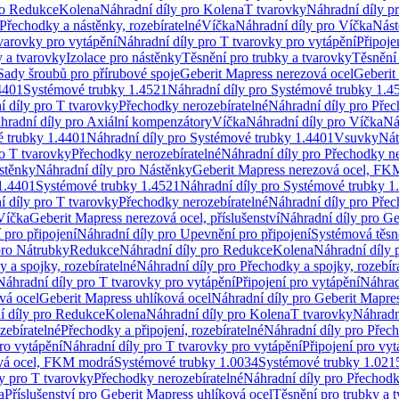
ro Redukce
Kolena
Náhradní díly pro Kolena
T tvarovky
Náhradní díly p
Přechodky a nástěnky, rozebíratelné
Víčka
Náhradní díly pro Víčka
Nást
varovky pro vytápění
Náhradní díly pro T tvarovky pro vytápění
Připoje
y a tvarovky
Izolace pro nástěnky
Těsnění pro trubky a tvarovky
Těsnění
Sady šroubů pro přírubové spoje
Geberit Mapress nerezová ocel
Geberit
4401
Systémové trubky 1.4521
Náhradní díly pro Systémové trubky 1.4
í díly pro T tvarovky
Přechodky nerozebíratelné
Náhradní díly pro Přec
hradní díly pro Axiální kompenzátory
Víčka
Náhradní díly pro Víčka
Ná
 trubky 1.4401
Náhradní díly pro Systémové trubky 1.4401
Vsuvky
Nát
ro T tvarovky
Přechodky nerozebíratelné
Náhradní díly pro Přechodky ne
stěnky
Náhradní díly pro Nástěnky
Geberit Mapress nerezová ocel, F
1.4401
Systémové trubky 1.4521
Náhradní díly pro Systémové trubky 1
í díly pro T tvarovky
Přechodky nerozebíratelné
Náhradní díly pro Přec
Víčka
Geberit Mapress nerezová ocel, příslušenství
Náhradní díly pro Ge
pro připojení
Náhradní díly pro Upevnění pro připojení
Systémová těsn
pro Nátrubky
Redukce
Náhradní díly pro Redukce
Kolena
Náhradní díly 
 a spojky, rozebíratelné
Náhradní díly pro Přechodky a spojky, rozebír
Náhradní díly pro T tvarovky pro vytápění
Připojení pro vytápění
Náhrad
vá ocel
Geberit Mapress uhlíková ocel
Náhradní díly pro Geberit Mapres
í díly pro Redukce
Kolena
Náhradní díly pro Kolena
T tvarovky
Náhradn
zebíratelné
Přechodky a připojení, rozebíratelné
Náhradní díly pro Přech
ro vytápění
Náhradní díly pro T tvarovky pro vytápění
Připojení pro vyt
ová ocel, FKM modrá
Systémové trubky 1.0034
Systémové trubky 1.021
y pro T tvarovky
Přechodky nerozebíratelné
Náhradní díly pro Přechodk
a
Příslušenství pro Geberit Mapress uhlíková ocel
Těsnění pro trubky a 