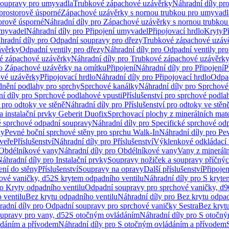
soupravy pro umyvadla
Trubkové zápachové uzávěrky
Náhradní díly pr
prostorově úsporné
Zápachové uzávěrky s nornou trubkou pro umyvadl
orově úsporné
Náhradní díly pro Zápachové uzávěrky s nornou trubkou
umyvadel
Náhradní díly pro Připojení umyvadel
Připojovací hrdlo
Kryty
P
hradní díly pro Odpadní soupravy pro dřezy
Trubkové zápachové uzáv
ávěrky
Odpadní ventily pro dřezy
Náhradní díly pro Odpadní ventily pro
é zápachové uzávěrky
Náhradní díly pro Trubkové zápachové uzávěrk
ro Zápachové uzávěrky na omítku
Připojení
Náhradní díly pro Připojení
P
ové uzávěrky
Připojovací hrdlo
Náhradní díly pro Připojovací hrdlo
Odpad
dnění podlahy pro sprchy
Sprchové kanálky
Náhradní díly pro Sprchové
í díly pro Sprchové podlahové vpusti
Příslušenství pro sprchové podla
í pro odtoky ve stěně
Náhradní díly pro Příslušenství pro odtoky ve stěn
a instalační prvky Geberit Duofix
Sprchovací plochy z minerálních mate
é sprchové odpadní soupravy
Náhradní díly pro Specifické sprchové od
ny
Pevné boční sprchové stěny pro sprchu Walk-In
Náhradní díly pro Pe
veře
Příslušenství
Náhradní díly pro Příslušenství
Výklenkové odkládací 
Obdélníkové vany
Náhradní díly pro Obdélníkové vany
Vany z mineráln
áhradní díly pro Instalační prvky
Soupravy nožiček a soupravy příčnýc
ení do stěny
Příslušenství
Soupravy na opravy
Další příslušenství
Připoje
ové vaničky, d52
S krytem odpadního ventilu
Náhradní díly pro S kryte
ro Kryty odpadního ventilu
Odpadní soupravy pro sprchové vaničky, d9
 ventilu
Bez krytu odpadního ventilu
Náhradní díly pro Bez krytu odpad
adní díly pro Odpadní soupravy pro sprchové vaničky Sestra
Bez krytu
upravy pro vany, d52
S otočným ovládáním
Náhradní díly pro S otočn
ádáním a přívodem
Náhradní díly pro S otočným ovládáním a přívodem