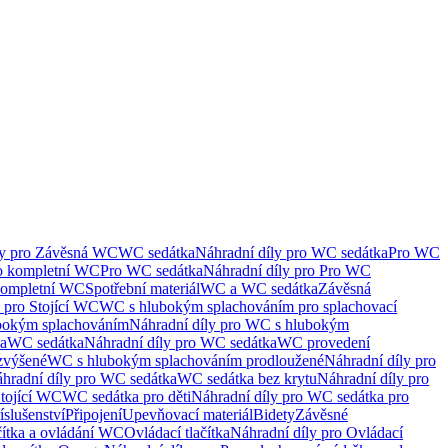
ly pro Závěsná WC
WC sedátka
Náhradní díly pro WC sedátka
Pro WC
ro kompletní WC
Pro WC sedátka
Náhradní díly pro Pro WC
kompletní WC
Spotřební materiál
WC a WC sedátka
Závěsná
 pro Stojící WC
WC s hlubokým splachováním pro splachovací
bokým splachováním
Náhradní díly pro WC s hlubokým
ka
WC sedátka
Náhradní díly pro WC sedátka
WC provedení
zvýšené
WC s hlubokým splachováním prodloužené
Náhradní díly pro
hradní díly pro WC sedátka
WC sedátka bez krytu
Náhradní díly pro
Stojící WC
WC sedátka pro děti
Náhradní díly pro WC sedátka pro
íslušenství
Připojení
Upevňovací materiál
Bidety
Závěsné
čítka a ovládání WC
Ovládací tlačítka
Náhradní díly pro Ovládací