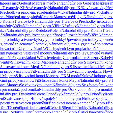
Mapress měď
Geberit Mapress měď
Náhradní díly pro Geberit Mapress 
ro T tvarovky
Křížové tvarovky
Náhradní díly pro Křížové tvarovky
Přec
Přechodky a připojení, rozebíratelné
Víčka
Náhradní díly pro Víčka
Přip
pro Připojení pro vytápění
Geberit Mapress měď plyn
Náhradní díly pro
ro Kolena
T tvarovky
Náhradní díly pro T tvarovky
Přechodky nerozebíra
nástěnky
Víčka
Náhradní díly pro Víčka
Nástěnky
Náhradní díly pro Nás
ukce
Náhradní díly pro Redukce
Kolena
Náhradní díly pro Kolena
T tvar
né
Náhradní díly pro Přechodky a připojení, rozebíratelné
Víčka
Náhradní
í pro trubky a tvarovky
Kryty pro trubky
Upevnění pro trubky
Upevnění
gienické splachovací jednotky
Náhradní díly pro Hygienické splachova
chovací nádržky a ovládání WC s hygienickým proplachem
Náhradní dí
hem
Hygienické vestavěné moduly
Náhradní díly pro Hygienické vestav
ovací nádržky a ovládání WC s hygienickým proplachem
Senzory
Kabely
ventily
S lisovacími konci Mapress
Náhradní díly pro S lisovacími konc
t
S lisovacími konci Mepla
Náhradní díly pro S lisovacími konci Mepla
S
ími přípojkami FlowFit
Náhradní díly pro S lisovacími přípojkami FlowF
ci Mapress
S lisovacími konci Mapress, FKM modrá
Kulové kohouty pr
acími přípojkami FlowFit
S lisovacími konci Mepla
Náhradní díly pro S 
konci Mapress
Se závitovými konci
Náhradní díly pro Se závitovými konc
 pro montáž pod omítku
Náhradní díly pro Úsek vodoměru pro montáž
ní díly pro Tvarovky
Kolena
Odbočky
Náhradní díly pro Odbočky
Redu
ení
Svařované spoje
Hrdlové spoje
Náhradní díly pro Hrdlové spoje
Upín
ipojení zařizovacích předmětů
Připojovací kolena
Náhradní díly pro Přip
íčka
Těsnění
Spotřební materiál
Geberit Silent-PP
Trubky
Náhradní díly 
ly pro Redukce
Čisticí tvarovky
Náhradní díly pro Čisticí tvarovky
Připoj