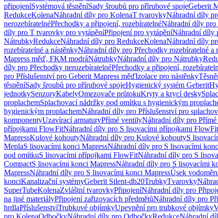
připojení
Systémová těsnění
Sady šroubů pro přírubové spoje
Geberit 
Redukce
Kolena
Náhradní díly pro Kolena
T tvarovky
Náhradní díly p
nerozebíratelné
Přechodky a připojení, rozebíratelné
Náhradní díly pro 
díly pro T tvarovky pro vytápění
Připojení pro vytápění
Náhradní díly 
Nátrubky
Redukce
Náhradní díly pro Redukce
Kolena
Náhradní díly p
rozebíratelné a nástěnky
Náhradní díly pro Přechodky rozebíratelné a 
Mapress měď, FKM modrá
Nátrubky
Náhradní díly pro Nátrubky
Red
díly pro Přechodky nerozebíratelné
Přechodky a připojení, rozebíratel
pro Příslušenství pro Geberit Mapress měď
Izolace pro nástěnky
Těsněn
těsnění
Sady šroubů pro přírubové spoje
Hygienický systém Geberit
Hy
jednotky
Senzory
Kabely
Omezovače průtoku
Kryty a krycí desky
Spla
proplachem
Splachovací nádržky pod omítku s hygienickým proplac
hygienickým proplachem
Náhradní díly pro Příslušenství pro splach
komponenty
Uzavírací armatury
Přímé ventily
Náhradní díly pro Přímé 
přípojkami FlowFit
Náhradní díly pro S lisovacími přípojkami FlowFi
Mapress
Kulové kohouty
Náhradní díly pro Kulové kohouty
S lisovac
Mepla
S lisovacími konci Mapress
Náhradní díly pro S lisovacími kon
pod omítku
S lisovacími přípojkami FlowFit
Náhradní díly pro S lisov
Compact
S lisovacími konci Mapress
Náhradní díly pro S lisovacími 
Mapress
Náhradní díly pro S lisovacími konci Mapress
Úsek vodoměru
konci
Kanalizační systémy
Geberit Silent-db20
Trubky
Tvarovky
Náhrad
SuperTube
Kolena
Zvláštní tvarovky
Připojení
Náhradní díly pro Připoj
na jiné materiály
Připojení zařizovacích předmětů
Náhradní díly pro Př
hrdla
Příslušenství
Trubkové objímky
Upevnění pro trubkové objímky
V
pro Kolena
Odbočky
Náhradní díly pro Odbočky
Redukce
Náhradní dí