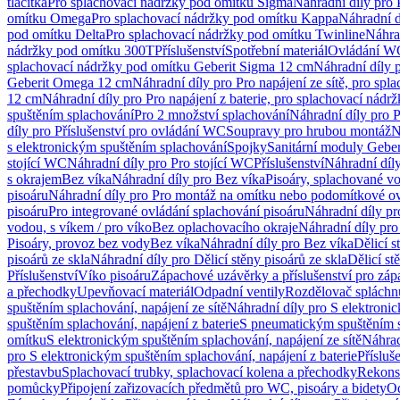
tlačítka
Pro splachovací nádržky pod omítku Sigma
Náhradní díly pro
omítku Omega
Pro splachovací nádržky pod omítku Kappa
Náhradní d
pod omítku Delta
Pro splachovací nádržky pod omítku Twinline
Náhra
nádržky pod omítku 300T
Příslušenství
Spotřební materiál
Ovládání WC
splachovací nádržky pod omítku Geberit Sigma 12 cm
Náhradní díly 
Geberit Omega 12 cm
Náhradní díly pro Pro napájení ze sítě, pro s
12 cm
Náhradní díly pro Pro napájení z baterie, pro splachovací nád
spuštěním splachování
Pro 2 množství splachování
Náhradní díly pro 
díly pro Příslušenství pro ovládání WC
Soupravy pro hrubou montáž
N
s elektronickým spuštěním splachování
Spojky
Sanitární moduly Geber
stojící WC
Náhradní díly pro Pro stojící WC
Příslušenství
Náhradní díly
s okrajem
Bez víka
Náhradní díly pro Bez víka
Pisoáry, splachované vo
pisoáru
Náhradní díly pro Pro montáž na omítku nebo podomítkové ov
pisoáru
Pro integrované ovládání splachování pisoáru
Náhradní díly pr
vodou, s víkem / pro víko
Bez oplachovacího okraje
Náhradní díly pro
Pisoáry, provoz bez vody
Bez víka
Náhradní díly pro Bez víka
Dělicí s
pisoárů ze skla
Náhradní díly pro Dělicí stěny pisoárů ze skla
Dělicí st
Příslušenství
Víko pisoáru
Zápachové uzávěrky a příslušenství pro zá
a přechodky
Upevňovací materiál
Odpadní ventily
Rozdělovač spláchn
spuštěním splachování, napájení ze sítě
Náhradní díly pro S elektronic
spuštěním splachování, napájení z baterie
S pneumatickým spuštěním 
omítku
S elektronickým spuštěním splachování, napájení ze sítě
Náhrad
pro S elektronickým spuštěním splachování, napájení z baterie
Přísluš
přestavbu
Splachovací trubky, splachovací kolena a přechodky
Rekons
pomůcky
Připojení zařizovacích předmětů pro WC, pisoáry a bidety
Od