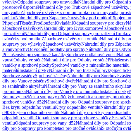
výlevky
Odpadní soupravy pro umyvadla
Náhradní díly pro Odpadní 
prostorově úsporné
Náhradní díly pro Trubkové zápachové uzávěrky, 
umyvadla
Zápachové uzávěrky s nornou trubkou pro umyvadla, prost
omítku
Náhradní díly pro Zápachové uzávěrky pod omítku
Připojení 
Připojení
Těsnění
Prodloužení
Ovládání
Odpadní soupravy pro dřezy
Ná
zápachové uzávěrky
Náhradní díly pro Dvoukomorové zápachové uz
pro zařízení
Náhradní díly pro Odpadní soupravy pro zařízení
Trubkov
uzávěrky pod omítku
Zápachové uzávěrky na omítku
Náhradní díly p
soupravy pro výlevky
Zápachové uzávěrky
Náhradní díly pro Zápach
a vany
Sprchy
Odvodnění podlahy pro sprchy
Náhradní díly pro Odvo
Příslušenství pro sprchové kanálky
Sprchové podlahové vpusti
Náhradn
vpusti
Odtoky ve stěně
Náhradní díly pro Odtoky ve stěně
Příslušenstv
vaničky a sprchové plochy
Sprchové vaničky z minerálního materiálu 
materiálů
Instalační prvky
Náhradní díly pro Instalační prvky
Specifick
Sprchové zástěny
Sprchové zástěny
Náhradní díly pro Sprchové zástě
díly pro Vanové zástěny
Sprchové dveře
Náhradní díly pro Sprchové d
ze sanitárního akrylátu
Náhradní díly pro Vany ze sanitárního akrylátu
pro miminka
Náhradní díly pro Vaničky pro miminka
Instalační prvky
N
Soupravy nožiček a soupravy příčných nosníků a soupravy pro ukotv
sprchové vaničky, d52
Náhradní díly pro Odpadní soupravy pro sprch
Bez krytu odpadního ventilu
Kryty odpadního ventilu
Náhradní díly p
d90
S krytem odpadního ventilu
Náhradní díly pro S krytem odpadního
odpadního ventilu
Odpadní soupravy pro sprchové vaničky Sestra
Náhr
ventilu
Odpadní soupravy pro vany, d52
Náhradní díly pro Odpadní so
díly pro Soupravy pro kompletaci pro otočné ovládání
S otočným ovl