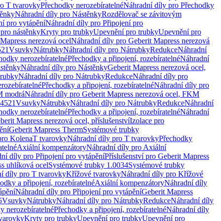
ro T tvarovky
Přechodky nerozebíratelné
Náhradní díly pro Přechodky
ěnky
Náhradní díly pro Nástěnky
Rozdělovač se závitovým
ní pro vytápění
Náhradní díly pro Připojení pro
 pro nástěnky
Kryty pro trubky
Upevnění pro trubky
Upevnění pro
 Mapress nerezová ocel
Náhradní díly pro Geberit Mapress nerezová
521
Vsuvky
Nátrubky
Náhradní díly pro Nátrubky
Redukce
Náhradní
hodky nerozebíratelné
Přechodky a připojení, rozebíratelné
Náhradní
stěnky
Náhradní díly pro Nástěnky
Geberit Mapress nerezová ocel,
rubky
Náhradní díly pro Nátrubky
Redukce
Náhradní díly pro
rozebíratelné
Přechodky a připojení, rozebíratelné
Náhradní díly pro
KM modrá
Náhradní díly pro Geberit Mapress nerezová ocel, FKM
.4521
Vsuvky
Nátrubky
Náhradní díly pro Nátrubky
Redukce
Náhradní
hodky nerozebíratelné
Přechodky a připojení, rozebíratelné
Náhradní
berit Mapress nerezová ocel, příslušenství
Izolace pro
ění
Geberit Mapress Therm
Systémové trubky
pro Kolena
T tvarovky
Náhradní díly pro T tvarovky
Přechodky
atelné
Axiální kompenzátory
Náhradní díly pro Axiální
ní díly pro Připojení pro vytápění
Příslušenství pro Geberit Mapress
s uhlíková ocel
Systémové trubky 1.0034
Systémové trubky
í díly pro T tvarovky
Křížové tvarovky
Náhradní díly pro Křížové
odky a připojení, rozebíratelné
Axiální kompenzátory
Náhradní díly
ápění
Náhradní díly pro Připojení pro vytápění
Geberit Mapress
5
Vsuvky
Nátrubky
Náhradní díly pro Nátrubky
Redukce
Náhradní díly
y nerozebíratelné
Přechodky a připojení, rozebíratelné
Náhradní díly
tvarovky
Kryty pro trubky
Upevnění pro trubky
Upevnění pro