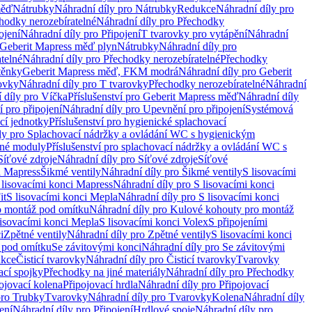
měď
Nátrubky
Náhradní díly pro Nátrubky
Redukce
Náhradní díly pro
hodky nerozebíratelné
Náhradní díly pro Přechodky
ojení
Náhradní díly pro Připojení
T tvarovky pro vytápění
Náhradní
 Geberit Mapress měď plyn
Nátrubky
Náhradní díly pro
telné
Náhradní díly pro Přechodky nerozebíratelné
Přechodky
těnky
Geberit Mapress měď, FKM modrá
Náhradní díly pro Geberit
ovky
Náhradní díly pro T tvarovky
Přechodky nerozebíratelné
Náhradní
 díly pro Víčka
Příslušenství pro Geberit Mapress měď
Náhradní díly
 pro připojení
Náhradní díly pro Upevnění pro připojení
Systémová
cí jednotky
Příslušenství pro hygienické splachovací
ly pro Splachovací nádržky a ovládání WC s hygienickým
ěné moduly
Příslušenství pro splachovací nádržky a ovládání WC s
Síťové zdroje
Náhradní díly pro Síťové zdroje
Síťové
i Mapress
Šikmé ventily
Náhradní díly pro Šikmé ventily
S lisovacími
 lisovacími konci Mapress
Náhradní díly pro S lisovacími konci
it
S lisovacími konci Mepla
Náhradní díly pro S lisovacími konci
o montáž pod omítku
Náhradní díly pro Kulové kohouty pro montáž
lisovacími konci Mepla
S lisovacími konci Volex
S připojeními
i
Zpětné ventily
Náhradní díly pro Zpětné ventily
S lisovacími konci
 pod omítku
Se závitovými konci
Náhradní díly pro Se závitovými
kce
Čisticí tvarovky
Náhradní díly pro Čisticí tvarovky
Tvarovky
ací spojky
Přechodky na jiné materiály
Náhradní díly pro Přechodky
ojovací kolena
Připojovací hrdla
Náhradní díly pro Připojovací
pro Trubky
Tvarovky
Náhradní díly pro Tvarovky
Kolena
Náhradní díly
ení
Náhradní díly pro Připojení
Hrdlové spoje
Náhradní díly pro