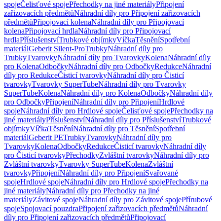
spoje
Čelisťové spoje
Přechodky na jiné materiály
Připojení
zařizovacích předmětů
Náhradní díly pro Připojení zařizovacích
předmětů
Připojovací kolena
Náhradní díly pro Připojovací
kolena
Připojovací hrdla
Náhradní díly pro Připojovací
hrdla
Příslušenství
Trubkové objímky
Víčka
Těsnění
Spotřební
materiál
Geberit Silent-Pro
Trubky
Náhradní díly pro
Trubky
Tvarovky
Náhradní díly pro Tvarovky
Kolena
Náhradní díly
pro Kolena
Odbočky
Náhradní díly pro Odbočky
Redukce
Náhradní
díly pro Redukce
Čisticí tvarovky
Náhradní díly pro Čisticí
tvarovky
Tvarovky SuperTube
Náhradní díly pro Tvarovky
SuperTube
Kolena
Náhradní díly pro Kolena
Odbočky
Náhradní díly
pro Odbočky
Připojení
Náhradní díly pro Připojení
Hrdlové
spoje
Náhradní díly pro Hrdlové spoje
Čelisťové spoje
Přechodky na
jiné materiály
Příslušenství
Náhradní díly pro Příslušenství
Trubkové
objímky
Víčka
Těsnění
Náhradní díly pro Těsnění
Spotřební
materiál
Geberit PE
Trubky
Tvarovky
Náhradní díly pro
Tvarovky
Kolena
Odbočky
Redukce
Čisticí tvarovky
Náhradní díly
pro Čisticí tvarovky
Přechodky
Zvláštní tvarovky
Náhradní díly pro
Zvláštní tvarovky
Tvarovky SuperTube
Kolena
Zvláštní
tvarovky
Připojení
Náhradní díly pro Připojení
Svařované
spoje
Hrdlové spoje
Náhradní díly pro Hrdlové spoje
Přechodky na
jiné materiály
Náhradní díly pro Přechodky na jiné
materiály
Závitové spoje
Náhradní díly pro Závitové spoje
Přírubové
spoje
Spojovací pouzdra
Připojení zařizovacích předmětů
Náhradní
díly pro Připojení zařizovacích předmětů
Připojovací