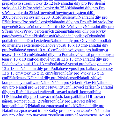
přepady
Pro střešní vtoky do 12 l/s
Náhradní díly pro Pro střešní
vtoky do 12 l/s
Pro střešní vtoky do 25 l/s
Náhradní díly pro Pro
střešní vtoky do 25 l/s
Upevnění
Upevňovací systém d40–
200
Upevňovací systém d250–315
Příslušenství
Náhradní díly pro
Příslušenství
Pro střešní vtoky
Náhradní díly pro Pro střešní vtoky
Pro
upevnění
Gravitační odvodnění střech
Střešní vtoky
Náhradní díly pro
Střešní vtoky
Prvky parotěsných zábran
Náhradní díly pro Prvky
parotěsných zábran
Příslušenství
Odvodnění podlahy
Odvodnění
podlah do interiéru i exteriéru
Náhradní díly pro Odvodnění podlah
do interiéru i exteriéru
Podlahové vpusti 10 x 10 cm
Náhradní díly
pro Podlahové vpusti 10 x 10 cm
Podlahové vpusti pro balkony a
terasy, 10 x 10 cm
Náhradní díly pro Podlahové vpusti pro balkony a
terasy, 10 x 10 cm
Podlahové vpusti 13 x 13 cm
Náhradní díly pro
Podlahové vpusti 13 x 13 cm
Podlahové vpusti pro balkony a terasy
13 x 13 cm
Náhradní díly pro Podlahové vpusti pro balkony a terasy
13 x 13 cm
Vtoky 15 x 15 cm
Náhradní díly pro Vtoky 15 x 15
cm
Příslušenství
Náhradní díly pro Příslušenství
Nářadí, síťové
komponenty a software
Nářadí
Nářadí pro Geberit FlowFit
Náhradní
díly pro Nářadí pro Geberit FlowFit
Ruční lisovací zařízení
Náhradní
díly pro Ruční lisovací zařízení
Lisovací nářadí, kompatibilita
[1]
Náhradní díly pro Lisovací nářadí, kompatibilita [1]
Lisovací
nářadí, kompatibilita [2]
Náhradní díly pro Lisovací nářadí,
kompatibilita [2]
Nářadí na zpracování trubek
Náhradní díly pro
Nářadí na zpracování trubek
Zátky pro tlakovou zkoušku
Náhradní
díly pro Zátky pro tlakovou zkoušku
Kontrolní prostředky
Lisovací