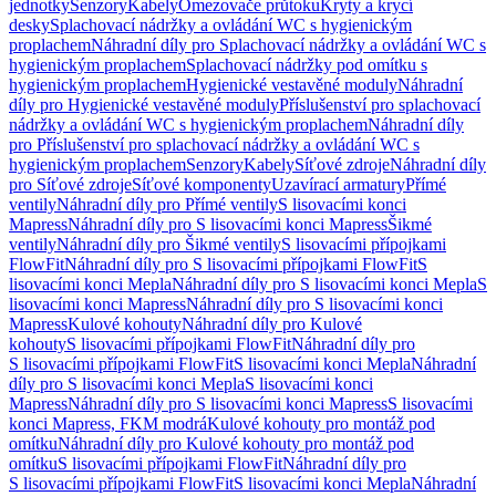
jednotky
Senzory
Kabely
Omezovače průtoku
Kryty a krycí
desky
Splachovací nádržky a ovládání WC s hygienickým
proplachem
Náhradní díly pro Splachovací nádržky a ovládání WC s
hygienickým proplachem
Splachovací nádržky pod omítku s
hygienickým proplachem
Hygienické vestavěné moduly
Náhradní
díly pro Hygienické vestavěné moduly
Příslušenství pro splachovací
nádržky a ovládání WC s hygienickým proplachem
Náhradní díly
pro Příslušenství pro splachovací nádržky a ovládání WC s
hygienickým proplachem
Senzory
Kabely
Síťové zdroje
Náhradní díly
pro Síťové zdroje
Síťové komponenty
Uzavírací armatury
Přímé
ventily
Náhradní díly pro Přímé ventily
S lisovacími konci
Mapress
Náhradní díly pro S lisovacími konci Mapress
Šikmé
ventily
Náhradní díly pro Šikmé ventily
S lisovacími přípojkami
FlowFit
Náhradní díly pro S lisovacími přípojkami FlowFit
S
lisovacími konci Mepla
Náhradní díly pro S lisovacími konci Mepla
S
lisovacími konci Mapress
Náhradní díly pro S lisovacími konci
Mapress
Kulové kohouty
Náhradní díly pro Kulové
kohouty
S lisovacími přípojkami FlowFit
Náhradní díly pro
S lisovacími přípojkami FlowFit
S lisovacími konci Mepla
Náhradní
díly pro S lisovacími konci Mepla
S lisovacími konci
Mapress
Náhradní díly pro S lisovacími konci Mapress
S lisovacími
konci Mapress, FKM modrá
Kulové kohouty pro montáž pod
omítku
Náhradní díly pro Kulové kohouty pro montáž pod
omítku
S lisovacími přípojkami FlowFit
Náhradní díly pro
S lisovacími přípojkami FlowFit
S lisovacími konci Mepla
Náhradní