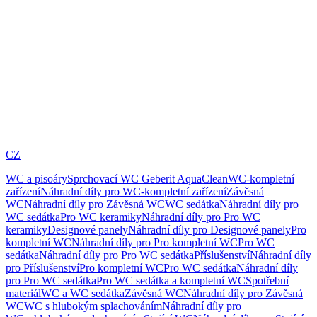
CZ
WC a pisoáry
Sprchovací WC Geberit AquaClean
WC-kompletní
zařízení
Náhradní díly pro WC-kompletní zařízení
Závěsná
WC
Náhradní díly pro Závěsná WC
WC sedátka
Náhradní díly pro
WC sedátka
Pro WC keramiky
Náhradní díly pro Pro WC
keramiky
Designové panely
Náhradní díly pro Designové panely
Pro
kompletní WC
Náhradní díly pro Pro kompletní WC
Pro WC
sedátka
Náhradní díly pro Pro WC sedátka
Příslušenství
Náhradní díly
pro Příslušenství
Pro kompletní WC
Pro WC sedátka
Náhradní díly
pro Pro WC sedátka
Pro WC sedátka a kompletní WC
Spotřební
materiál
WC a WC sedátka
Závěsná WC
Náhradní díly pro Závěsná
WC
WC s hlubokým splachováním
Náhradní díly pro