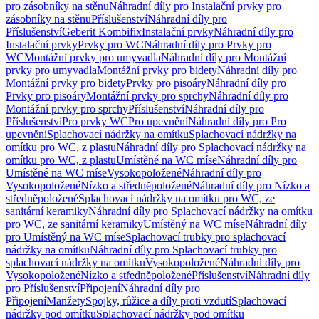
pro zásobníky na stěnu
Náhradní díly pro Instalační prvky pro
zásobníky na stěnu
Příslušenství
Náhradní díly pro
Příslušenství
Geberit Kombifix
Instalační prvky
Náhradní díly pro
Instalační prvky
Prvky pro WC
Náhradní díly pro Prvky pro
WC
Montážní prvky pro umyvadla
Náhradní díly pro Montážní
prvky pro umyvadla
Montážní prvky pro bidety
Náhradní díly pro
Montážní prvky pro bidety
Prvky pro pisoáry
Náhradní díly pro
Prvky pro pisoáry
Montážní prvky pro sprchy
Náhradní díly pro
Montážní prvky pro sprchy
Příslušenství
Náhradní díly pro
Příslušenství
Pro prvky WC
Pro upevnění
Náhradní díly pro Pro
upevnění
Splachovací nádržky na omítku
Splachovací nádržky na
omítku pro WC, z plastu
Náhradní díly pro Splachovací nádržky na
omítku pro WC, z plastu
Umístěné na WC míse
Náhradní díly pro
Umístěné na WC míse
Vysokopoložené
Náhradní díly pro
Vysokopoložené
Nízko a středněpoložené
Náhradní díly pro Nízko a
středněpoložené
Splachovací nádržky na omítku pro WC, ze
sanitární keramiky
Náhradní díly pro Splachovací nádržky na omítku
pro WC, ze sanitární keramiky
Umístěný na WC míse
Náhradní díly
pro Umístěný na WC míse
Splachovací trubky pro splachovací
nádržky na omítku
Náhradní díly pro Splachovací trubky pro
splachovací nádržky na omítku
Vysokopoložené
Náhradní díly pro
Vysokopoložené
Nízko a středněpoložené
Příslušenství
Náhradní díly
pro Příslušenství
Připojení
Náhradní díly pro
Připojení
Manžety
Spojky, růžice a díly proti vzdutí
Splachovací
nádržky pod omítku
Splachovací nádržky pod omítku