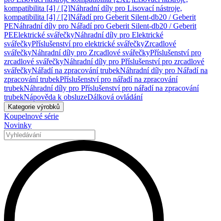
kompatibilita [4] / [2]
Náhradní díly pro Lisovací nástroje,
kompatibilita [4] / [2]
Nářadí pro Geberit Silent-db20 / Geberit
PE
Náhradní díly pro Nářadí pro Geberit Silent-db20 / Geberit
PE
Elektrické svářečky
Náhradní díly pro Elektrické
svářečky
Příslušenství pro elektrické svářečky
Zrcadlové
svářečky
Náhradní díly pro Zrcadlové svářečky
Příslušenství pro
zrcadlové svářečky
Náhradní díly pro Příslušenství pro zrcadlové
svářečky
Nářadí na zpracování trubek
Náhradní díly pro Nářadí na
zpracování trubek
Příslušenství pro nářadí na zpracování
trubek
Náhradní díly pro Příslušenství pro nářadí na zpracování
trubek
Nápověda k obsluze
Dálková ovládání
Kategorie výrobků
Koupelnové série
Novinky