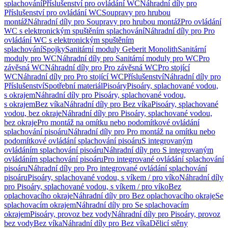
splachování
Příslušenství pro ovládání WC
Náhradní díly pro
Příslušenství pro ovládání WC
Soupravy pro hrubou
montáž
Náhradní díly pro Soupravy pro hrubou montáž
Pro ovládání
WC s elektronickým spuštěním splachování
Náhradní díly pro Pro
ovládání WC s elektronickým spuštěním
splachování
Spojky
Sanitární moduly Geberit Monolith
Sanitární
moduly pro WC
Náhradní díly pro Sanitární moduly pro WC
Pro
závěsná WC
Náhradní díly pro Pro závěsná WC
Pro stojící
WC
Náhradní díly pro Pro stojící WC
Příslušenství
Náhradní díly pro
Příslušenství
Spotřební materiál
Pisoáry
Pisoáry, splachované vodou,
s okrajem
Náhradní díly pro Pisoáry, splachované vodou,
s okrajem
Bez víka
Náhradní díly pro Bez víka
Pisoáry, splachované
vodou, bez okraje
Náhradní díly pro Pisoáry, splachované vodou,
bez okraje
Pro montáž na omítku nebo podomítkové ovládání
splachování pisoáru
Náhradní díly pro Pro montáž na omítku nebo
podomítkové ovládání splachování pisoáru
S integrovaným
ovládáním splachování pisoáru
Náhradní díly pro S integrovaným
ovládáním splachování pisoáru
Pro integrované ovládání splachování
pisoáru
Náhradní díly pro Pro integrované ovládání splachování
pisoáru
Pisoáry, splachované vodou, s víkem / pro víko
Náhradní díly
pro Pisoáry, splachované vodou, s víkem / pro víko
Bez
oplachovacího okraje
Náhradní díly pro Bez oplachovacího okraje
Se
splachovacím okrajem
Náhradní díly pro Se splachovacím
okrajem
Pisoáry, provoz bez vody
Náhradní díly pro Pisoáry, provoz
bez vody
Bez víka
Náhradní díly pro Bez víka
Dělicí stěny