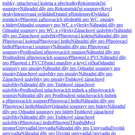
trubky, splachovací kolena a přechodky
Rekonstrukční
soupravy
Náhradní díly pro Rekonstrukční soupravy
Krycí
desky
Integrovaná ovládání
Ostatní příslušenství
Ovládací
pomůcky
Připojení zařizovacích předmětů pro WC, pisoáry
a bidety
Odpadní soupravy pro WC a výlevky
Náhradní díly pro
Odpadní soupravy pro WC a výlevky
Zápachové uzávěrky
Náhradní
díly pro Zápachové uzávěrky
Připojovací kolena
Náhradní díly pro
Připojovací kolena
Připojovací hrdlo
Náhradní díly pro Připojovací
hrdlo
Připojovací soupravy
Náhradní díly pro Připojovací
soupravy
Prodloužení připojovacích souprav
Náhradní díly pro
Prodloužení připojovacích souprav
Připojení z PVC
Náhradní díly
pro Připojení z PVC
Těsnicí manžety a krycí víčka
Odpadní
soupravy pro pisoáry
Náhradní díly pro Odpadní soupravy pro
pisoáry
Zápachové uzávěrky pro pisoáry
Náhradní díly pro
Zápachové uzávěrky pro pisoáry
Trubkové zápachové
uzávěrky
Náhradní díly pro Trubkové zápachové
uzávěrky
Prodloužení splachovacích trubek a připojovacích
souprav
Náhradní díly pro Prodloužení splachovacích trubek
a připojovacích souprav
Připojovací hrdlo
Náhradní díly pro
Připojovací hrdlo
Manžety
Odpadní soupravy pro bidety
Náhradní
díly pro Odpadní soupravy pro bidety
Trubkové zápachové
uzávěrky
Náhradní díly pro Trubkové zápachové
uzávěrky
Připojovací hrdlo
Připojení
Těsnění
Mycí
prostor
Umyvadla
Umyvadla
Náhradní díly pro Umyvadla
Dvojitá
umyvadla
Náhradní díly pro Dvojitá umyvadla
Umyvadla do