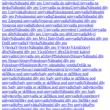
nábytku
Náhradní díly pro Umyvadla do nábytku
Umyvadla na
desku
Náhradní díly pro Umyvadla na desku
Umývátka
Náhradní díly
pro Umývátka
Rohové umývátka
Polozápustná umyvadla
Náhradní
díly pro Polozápustná umyvadla
Zápustná umyvadla
Náhradní díly
pro Zápustná umyvadla
Vestavná umyvadla
Náhradní díly pro
Vestavná umyvadla
Rohová umyvadla
Umyvadla provedení
Comfort
Náhradní díly pro Umyvadla provedení Comfort
Umyvadla
pro děti
Náhradní díly pro Umyvadla pro děti
Umyvadla
Mycí
žlaby
Náhradní díly pro Mycí žlaby
Další umyvadla
Náhradní díly pro
Další umyvadla
Výlevka
Náhradní díly pro
Výlevka
Výlevky
Náhradní díly pro Výlevky
Víceúčelový
dřez
Náhradní díly pro Víceúčelový dřez
Záchytné kalové
umyvadlo
Umyvadla pro učebny
Příslušenství
Sloupy
Náhradní díly
pro Sloupy
Sloupy
Polosloupy
Náhradní díly pro
Polosloupy
Příslušenství
Kryty odpadního ventilu
Držák na
ručníky
Upevňovací materiál
Dekorativní kryty
Sady umyvadla se
skříňkou pod umyvadlo
Sady umývátka se skříňkou pod
umyvadlo
Náhradní díly pro Sady umývátka se skříňkou pod
umyvadlo
Sady umyvadla se skříňkou pod umyvadlo
Náhradní díly
pro Sady umyvadla se skříňkou pod umyvadlo
Sady nábytkového
umyvadla se skříňkou pod umyvadlo
Náhradní díly pro Sady
nábytkového umyvadla se skříňkou pod umyvadlo
Koupelnový
nábytek
Skříňky pod umyvadlo
Náhradní díly pro Skříňky pod
umyvadlo
Pro umývátka
Náhradní díly pro Pro umývátka
Pro
umyvadla
Náhradní díly pro Pro umyvadla
Pro dvojitá