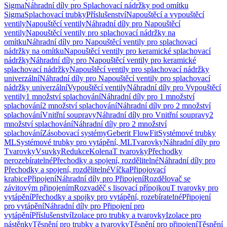
Sigma
Náhradní díly pro Splachovací nádržky pod omítku
Sigma
Splachovací trubky
Příslušenství
Napouštěcí a vypouštěcí
ventily
Napouštěcí ventily
Náhradní díly pro Napouštěcí
ventily
Napouštěcí ventily pro splachovací nádržky na
omítku
Náhradní díly pro Napouštěcí ventily pro splachovací
nádržky na omítku
Napouštěcí ventily pro keramické splachovací
nádržky
Náhradní díly pro Napouštěcí ventily pro keramické
splachovací nádržky
Napouštěcí ventily pro splachovací nádržky
univerzální
Náhradní díly pro Napouštěcí ventily pro splachovací
nádržky univerzální
Vypouštěcí ventily
Náhradní díly pro Vypouštěcí
ventily
1 množství splachování
Náhradní díly pro 1 množství
splachování
2 množství splachování
Náhradní díly pro 2 množství
splachování
Vnitřní soupravy
Náhradní díly pro Vnitřní soupravy
2
množství splachování
Náhradní díly pro 2 množství
splachování
Zásobovací systémy
Geberit FlowFit
Systémové trubky
ML
Systémové trubky pro vytápění, ML
Tvarovky
Náhradní díly pro
Tvarovky
Vsuvky
Redukce
Kolena
T tvarovky
Přechodky
nerozebíratelné
Přechodky a spojení, rozdělitelné
Náhradní díly pro
Přechodky a spojení, rozdělitelné
Víčka
Připojovací
krabice
Připojení
Náhradní díly pro Připojení
Rozdělovač se
závitovým připojením
Rozvaděč s lisovací přípojkou
T tvarovky pro
vytápění
Přechodky a spojky pro vytápění, rozebíratelné
Připojení
pro vytápění
Náhradní díly pro Připojení pro
vytápění
Příslušenství
Izolace pro trubky a tvarovky
Izolace pro
nástěnky
Těsnění pro trubky a tvarovky
Těsnění pro připojení
Těsnění