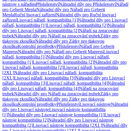
nástroje s nářadím
Příslušenství
Náhradní díly pro Příslušenství
Nářadí
pro Geberit Mepla
Náhradní díly pro Nářadí pro Geberit
Mepla
Ruční lisovací zařízení
Náhradní díly pro Ruční lisovací
zařízení
Lisovací nářadí, kompatibilita [1]
Náhradní díly pro Lisovací
nářadí, kompatibilita [1]
Lisovací nářadí, kompatibilita [2]
Náhradní
díly pro Lisovací nářadí, kompatibilita [2]
Nářadí na zpracování
trubek
Náhradní díly pro Nářadí na zpracování trubek
Zátky pro
tlakovou zkoušku
Náhradní díly pro Zátky pro tlakovou
zkoušku
Kontrolní prostředky
Příslušenství
Nářadí pro Geberit
Mapress
Náhradní díly pro Nářadí pro Geberit Mapress
Lisovací
nářadí, kompatibilita [1]
Náhradní díly pro Lisovací nářadí,
kompatibilita [1]
Lisovací nářadí, kompatibilita [2]
Náhradní díly pro
Lisovací nářadí, kompatibilita [2]
Lisovací nářadí, kompatibilita
[2XL]
Náhradní díly pro Lisovací nářadí, kompatibilita
[2XL]
Lisovací nářadí, kompatibilita [3]
Náhradní díly pro Lisovací
nářadí, kompatibilita [3]
Lisovací nářadí, kompatibilita [4]
Náhradní
díly pro Lisovací nářadí, kompatibilita [4]
Nářadí na zpracování
trubek
Náhradní díly pro Nářadí na zpracování trubek
Zátky pro
tlakovou zkoušku
Náhradní díly pro Zátky pro tlakovou
zkoušku
Kontrolní prostředky
Příslušenství
Lisovací nástroje
Náhradní
díly pro Lisovací nástroje
Lisovací nástroje kompatibilita
[1]
Náhradní díly pro Lisovací nástroje kompatibilita [1]
Lisovací
nástroje kompatibilita [2]
Náhradní díly pro Lisovací nástroje
kompatibilita [2]
Lisovací nástroje kompatibilita [2XL]
Náhradní díly
pro Lisovací nástroje kompatibilita [2XL]
Lisovací nástroje,