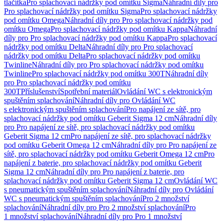
tlačítka
Pro splachovací nádržky pod omítku Sigma
Náhradní díly pro
Pro splachovací nádržky pod omítku Sigma
Pro splachovací nádržky
pod omítku Omega
Náhradní díly pro Pro splachovací nádržky pod
omítku Omega
Pro splachovací nádržky pod omítku Kappa
Náhradní
díly pro Pro splachovací nádržky pod omítku Kappa
Pro splachovací
nádržky pod omítku Delta
Náhradní díly pro Pro splachovací
nádržky pod omítku Delta
Pro splachovací nádržky pod omítku
Twinline
Náhradní díly pro Pro splachovací nádržky pod omítku
Twinline
Pro splachovací nádržky pod omítku 300T
Náhradní díly
pro Pro splachovací nádržky pod omítku
300T
Příslušenství
Spotřební materiál
Ovládání WC s elektronickým
spuštěním splachování
Náhradní díly pro Ovládání WC
s elektronickým spuštěním splachování
Pro napájení ze sítě, pro
splachovací nádržky pod omítku Geberit Sigma 12 cm
Náhradní díly
pro Pro napájení ze sítě, pro splachovací nádržky pod omítku
Geberit Sigma 12 cm
Pro napájení ze sítě, pro splachovací nádržky
pod omítku Geberit Omega 12 cm
Náhradní díly pro Pro napájení ze
sítě, pro splachovací nádržky pod omítku Geberit Omega 12 cm
Pro
napájení z baterie, pro splachovací nádržky pod omítku Geberit
Sigma 12 cm
Náhradní díly pro Pro napájení z baterie, pro
splachovací nádržky pod omítku Geberit Sigma 12 cm
Ovládání WC
s pneumatickým spuštěním splachování
Náhradní díly pro Ovládání
WC s pneumatickým spuštěním splachování
Pro 2 množství
splachování
Náhradní díly pro Pro 2 množství splachování
Pro
1 množství splachování
Náhradní díly pro Pro 1 množství