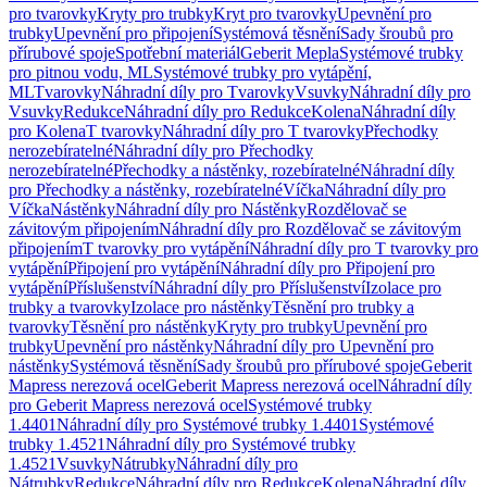
pro tvarovky
Kryty pro trubky
Kryt pro tvarovky
Upevnění pro
trubky
Upevnění pro připojení
Systémová těsnění
Sady šroubů pro
přírubové spoje
Spotřební materiál
Geberit Mepla
Systémové trubky
pro pitnou vodu, ML
Systémové trubky pro vytápění,
ML
Tvarovky
Náhradní díly pro Tvarovky
Vsuvky
Náhradní díly pro
Vsuvky
Redukce
Náhradní díly pro Redukce
Kolena
Náhradní díly
pro Kolena
T tvarovky
Náhradní díly pro T tvarovky
Přechodky
nerozebíratelné
Náhradní díly pro Přechodky
nerozebíratelné
Přechodky a nástěnky, rozebíratelné
Náhradní díly
pro Přechodky a nástěnky, rozebíratelné
Víčka
Náhradní díly pro
Víčka
Nástěnky
Náhradní díly pro Nástěnky
Rozdělovač se
závitovým připojením
Náhradní díly pro Rozdělovač se závitovým
připojením
T tvarovky pro vytápění
Náhradní díly pro T tvarovky pro
vytápění
Připojení pro vytápění
Náhradní díly pro Připojení pro
vytápění
Příslušenství
Náhradní díly pro Příslušenství
Izolace pro
trubky a tvarovky
Izolace pro nástěnky
Těsnění pro trubky a
tvarovky
Těsnění pro nástěnky
Kryty pro trubky
Upevnění pro
trubky
Upevnění pro nástěnky
Náhradní díly pro Upevnění pro
nástěnky
Systémová těsnění
Sady šroubů pro přírubové spoje
Geberit
Mapress nerezová ocel
Geberit Mapress nerezová ocel
Náhradní díly
pro Geberit Mapress nerezová ocel
Systémové trubky
1.4401
Náhradní díly pro Systémové trubky 1.4401
Systémové
trubky 1.4521
Náhradní díly pro Systémové trubky
1.4521
Vsuvky
Nátrubky
Náhradní díly pro
Nátrubky
Redukce
Náhradní díly pro Redukce
Kolena
Náhradní díly