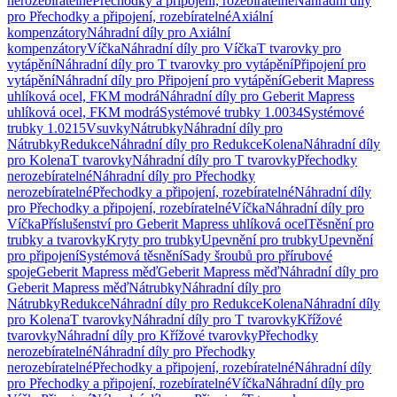
nerozebíratelné
Přechodky a připojení, rozebíratelné
Náhradní díly
pro Přechodky a připojení, rozebíratelné
Axiální
kompenzátory
Náhradní díly pro Axiální
kompenzátory
Víčka
Náhradní díly pro Víčka
T tvarovky pro
vytápění
Náhradní díly pro T tvarovky pro vytápění
Připojení pro
vytápění
Náhradní díly pro Připojení pro vytápění
Geberit Mapress
uhlíková ocel, FKM modrá
Náhradní díly pro Geberit Mapress
uhlíková ocel, FKM modrá
Systémové trubky 1.0034
Systémové
trubky 1.0215
Vsuvky
Nátrubky
Náhradní díly pro
Nátrubky
Redukce
Náhradní díly pro Redukce
Kolena
Náhradní díly
pro Kolena
T tvarovky
Náhradní díly pro T tvarovky
Přechodky
nerozebíratelné
Náhradní díly pro Přechodky
nerozebíratelné
Přechodky a připojení, rozebíratelné
Náhradní díly
pro Přechodky a připojení, rozebíratelné
Víčka
Náhradní díly pro
Víčka
Příslušenství pro Geberit Mapress uhlíková ocel
Těsnění pro
trubky a tvarovky
Kryty pro trubky
Upevnění pro trubky
Upevnění
pro připojení
Systémová těsnění
Sady šroubů pro přírubové
spoje
Geberit Mapress měď
Geberit Mapress měď
Náhradní díly pro
Geberit Mapress měď
Nátrubky
Náhradní díly pro
Nátrubky
Redukce
Náhradní díly pro Redukce
Kolena
Náhradní díly
pro Kolena
T tvarovky
Náhradní díly pro T tvarovky
Křížové
tvarovky
Náhradní díly pro Křížové tvarovky
Přechodky
nerozebíratelné
Náhradní díly pro Přechodky
nerozebíratelné
Přechodky a připojení, rozebíratelné
Náhradní díly
pro Přechodky a připojení, rozebíratelné
Víčka
Náhradní díly pro