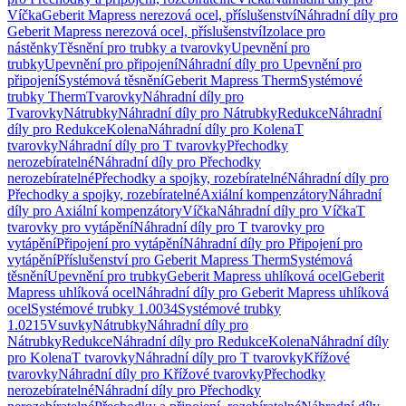
Víčka
Geberit Mapress nerezová ocel, příslušenství
Náhradní díly pro
Geberit Mapress nerezová ocel, příslušenství
Izolace pro
nástěnky
Těsnění pro trubky a tvarovky
Upevnění pro
trubky
Upevnění pro připojení
Náhradní díly pro Upevnění pro
připojení
Systémová těsnění
Geberit Mapress Therm
Systémové
trubky Therm
Tvarovky
Náhradní díly pro
Tvarovky
Nátrubky
Náhradní díly pro Nátrubky
Redukce
Náhradní
díly pro Redukce
Kolena
Náhradní díly pro Kolena
T
tvarovky
Náhradní díly pro T tvarovky
Přechodky
nerozebíratelné
Náhradní díly pro Přechodky
nerozebíratelné
Přechodky a spojky, rozebíratelné
Náhradní díly pro
Přechodky a spojky, rozebíratelné
Axiální kompenzátory
Náhradní
díly pro Axiální kompenzátory
Víčka
Náhradní díly pro Víčka
T
tvarovky pro vytápění
Náhradní díly pro T tvarovky pro
vytápění
Připojení pro vytápění
Náhradní díly pro Připojení pro
vytápění
Příslušenství pro Geberit Mapress Therm
Systémová
těsnění
Upevnění pro trubky
Geberit Mapress uhlíková ocel
Geberit
Mapress uhlíková ocel
Náhradní díly pro Geberit Mapress uhlíková
ocel
Systémové trubky 1.0034
Systémové trubky
1.0215
Vsuvky
Nátrubky
Náhradní díly pro
Nátrubky
Redukce
Náhradní díly pro Redukce
Kolena
Náhradní díly
pro Kolena
T tvarovky
Náhradní díly pro T tvarovky
Křížové
tvarovky
Náhradní díly pro Křížové tvarovky
Přechodky
nerozebíratelné
Náhradní díly pro Přechodky