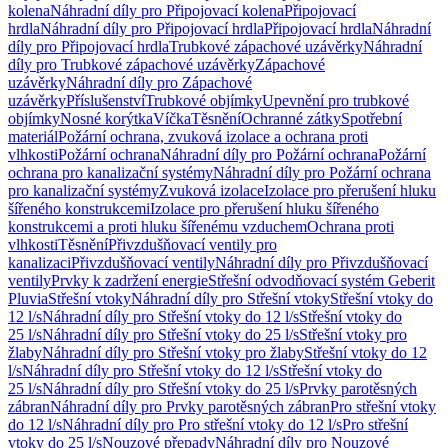
kolena
Náhradní díly pro Připojovací kolena
Připojovací
hrdla
Náhradní díly pro Připojovací hrdla
Připojovací hrdla
Náhradní
díly pro Připojovací hrdla
Trubkové zápachové uzávěrky
Náhradní
díly pro Trubkové zápachové uzávěrky
Zápachové
uzávěrky
Náhradní díly pro Zápachové
uzávěrky
Příslušenství
Trubkové objímky
Upevnění pro trubkové
objímky
Nosné korýtka
Víčka
Těsnění
Ochranné zátky
Spotřební
materiál
Požární ochrana, zvuková izolace a ochrana proti
vlhkosti
Požární ochrana
Náhradní díly pro Požární ochrana
Požární
ochrana pro kanalizační systémy
Náhradní díly pro Požární ochrana
pro kanalizační systémy
Zvuková izolace
Izolace pro přerušení hluku
šířeného konstrukcemi
Izolace pro přerušení hluku šířeného
konstrukcemi a proti hluku šířenému vzduchem
Ochrana proti
vlhkosti
Těsnění
Přivzdušňovací ventily pro
kanalizaci
Přivzdušňovací ventily
Náhradní díly pro Přivzdušňovací
ventily
Prvky k zadržení energie
Střešní odvodňovací systém Geberit
Pluvia
Střešní vtoky
Náhradní díly pro Střešní vtoky
Střešní vtoky do
12 l/s
Náhradní díly pro Střešní vtoky do 12 l/s
Střešní vtoky do
25 l/s
Náhradní díly pro Střešní vtoky do 25 l/s
Střešní vtoky pro
žlaby
Náhradní díly pro Střešní vtoky pro žlaby
Střešní vtoky do 12
l/s
Náhradní díly pro Střešní vtoky do 12 l/s
Střešní vtoky do
25 l/s
Náhradní díly pro Střešní vtoky do 25 l/s
Prvky parotěsných
zábran
Náhradní díly pro Prvky parotěsných zábran
Pro střešní vtoky
do 12 l/s
Náhradní díly pro Pro střešní vtoky do 12 l/s
Pro střešní
vtoky do 25 l/s
Nouzové přepady
Náhradní díly pro Nouzové