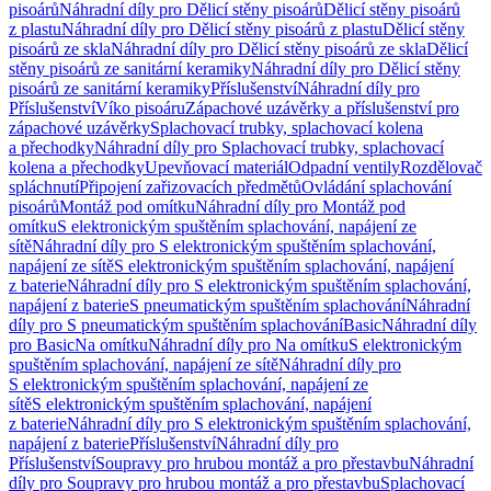
pisoárů
Náhradní díly pro Dělicí stěny pisoárů
Dělicí stěny pisoárů
z plastu
Náhradní díly pro Dělicí stěny pisoárů z plastu
Dělicí stěny
pisoárů ze skla
Náhradní díly pro Dělicí stěny pisoárů ze skla
Dělicí
stěny pisoárů ze sanitární keramiky
Náhradní díly pro Dělicí stěny
pisoárů ze sanitární keramiky
Příslušenství
Náhradní díly pro
Příslušenství
Víko pisoáru
Zápachové uzávěrky a příslušenství pro
zápachové uzávěrky
Splachovací trubky, splachovací kolena
a přechodky
Náhradní díly pro Splachovací trubky, splachovací
kolena a přechodky
Upevňovací materiál
Odpadní ventily
Rozdělovač
spláchnutí
Připojení zařizovacích předmětů
Ovládání splachování
pisoárů
Montáž pod omítku
Náhradní díly pro Montáž pod
omítku
S elektronickým spuštěním splachování, napájení ze
sítě
Náhradní díly pro S elektronickým spuštěním splachování,
napájení ze sítě
S elektronickým spuštěním splachování, napájení
z baterie
Náhradní díly pro S elektronickým spuštěním splachování,
napájení z baterie
S pneumatickým spuštěním splachování
Náhradní
díly pro S pneumatickým spuštěním splachování
Basic
Náhradní díly
pro Basic
Na omítku
Náhradní díly pro Na omítku
S elektronickým
spuštěním splachování, napájení ze sítě
Náhradní díly pro
S elektronickým spuštěním splachování, napájení ze
sítě
S elektronickým spuštěním splachování, napájení
z baterie
Náhradní díly pro S elektronickým spuštěním splachování,
napájení z baterie
Příslušenství
Náhradní díly pro
Příslušenství
Soupravy pro hrubou montáž a pro přestavbu
Náhradní
díly pro Soupravy pro hrubou montáž a pro přestavbu
Splachovací