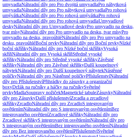
umyvadla
Náhradní díly pro Pro dvojitá umyvadla
Pro nábytková
umyvadla
Náhradní díly pro Pro nábytková umyvadla
Pro rohová
umývátka
Náhradní díly pro Pro rohová umývátka
Pro rohová
umyvadla
Náhradní díly pro Pro rohová umyvadla
Umyvadlové
desky
Náhradní díly pro Umyvadlové desky
Pro umyvadlo na desku,
tvar mísy
Náhradní díly pro Pro umyvadlo na desku, tvar mísy
Pro
umyvadlo na desku, pravoúhlé
Náhradní díly pro Pro umyvadlo na
desku, pravoúhlé
Boční prvky
Náhradní díly pro Boční prvky
Nízké
boční skříňky
Náhradní díly pro Nízké boční skříňky
Vysoká
skříň
Náhradní díly pro Vysoká skříň
Středně vysoké
skříňky
Náhradní díly pro Středně vysoké skříňky
Závěsné
skříňky
Náhradní díly pro Závěsné skříňky
Další koupelnový
nábytek
Náhradní díly pro Další koupelnový nábytek
Nástěnné
poličky
Náhradní díly pro Nástěnné poličky
Příslušenství
Náhradní
díly pro Příslušenství
Přihrádky do zásuvky a organizační
boxy
Držák na ručníky a háčky na ručníky
Světelné
prvky
Madla
Soupravy nožiček
Magnetické tabule
Zásuvky
Náhradní
díly pro Zásuvky
Další příslušenství
Zrcadla a zrcadlové
skříňky
Zrcadlo
Náhradní díly pro Zrcadlo
S integrovaným
osvětlením
Náhradní díly pro S integrovaným osvětlením
Bez
integrovaného osvětlení
Zrcadlové skříňky
Náhradní díly pro
Zrcadlové skříňky
S integrovaným osvětlením
Náhradní díly pro
S integrovaným osvětlením
Bez integrovaného osvětlení
Náhradní
díly pro Bez integrovaného osvětlení
Příslušenství
Světelné
prvky
Madla
Další příslušenství
Zásuvky
Armatury
Umyvadlové