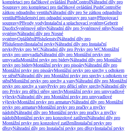
kompletaci pro tlačítkové ovládání PushControl
Náhradní díly pro
Soupravy pro kompletaci pro tlačítkové ovládání PushControl
Se
zátkou odpadního ventilu
Náhradní díly pro Se zátkou odpadního
ventilu
Příslušenství pro odpadní soupravy pro vany
Připojovací
soupravy
Přívody vody
Instalační a splachovací systémy
Geberit
Duofix
Systémové stěny
Náhradní díly pro Systémové stěny
Nosné
systémy
Náhradní díly pro Nosné
systémy
Opláštění
Příslušenství
Náhradní díly pro
Příslušenství
Instalační prvky
Náhradní díly pro Instalační
prvky
Prvky pro WC
Náhradní díly pro Prvky pro WC
Montážní
prvky pro umyvadla
Náhradní díly pro Montážní prvky pro
umyvadla
Montážní prvky pro bidety
Náhradní díly pro Montážní
prvky pro bidety
Montážní prvky pro pisoáry
Náhradní díly pro
Montážní prvky pro pisoáry
Montážní prvky pro sprchy s odtokem
ve stěně
Náhradní díly pro Montážní prvky pro sprchy s odtokem ve
stěně
Montážní prvky pro sprchy a vany
Náhradní díly pro Montážní
prvky pro sprchy a vany
Prvky pro dělicí stěny sprchy
Náhradní díly
pro Prvky pro dělicí stěny sprchy
Montážní prvky pro umyvadlové
výlevky
Náhradní díly pro Montážní prvky pro umyvadlové
výlevky
Montážní prvky pro armatury
Náhradní díly pro Montážní
prvky pro armatury
Montážní prvky pro pračky a myčky
nádobí
Náhradní díly pro Montážní prvky pro pračky a myčky
nádobí
Montážní prvky pro konzolové zatížení
Náhradní díly pro
Montážní prvky pro konzolové zatížení
Instalační prvky pro
dřezy
Náhradní díly pro Instalační prvky pro dřezy
Instalační prvky