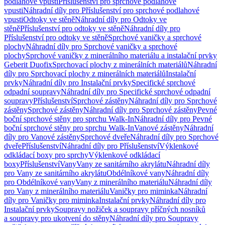
podlahové vpusti
Příslušenství pro sprchové podlahové
vpusti
Náhradní díly pro Příslušenství pro sprchové podlahové
vpusti
Odtoky ve stěně
Náhradní díly pro Odtoky ve
stěně
Příslušenství pro odtoky ve stěně
Náhradní díly pro
Příslušenství pro odtoky ve stěně
Sprchové vaničky a sprchové
plochy
Náhradní díly pro Sprchové vaničky a sprchové
plochy
Sprchové vaničky z minerálního materiálu a instalační prvky
Geberit Duofix
Sprchovací plochy z minerálních materiálů
Náhradní
díly pro Sprchovací plochy z minerálních materiálů
Instalační
prvky
Náhradní díly pro Instalační prvky
Specifické sprchové
odpadní soupravy
Náhradní díly pro Specifické sprchové odpadní
soupravy
Příslušenství
Sprchové zástěny
Náhradní díly pro Sprchové
zástěny
Sprchové zástěny
Náhradní díly pro Sprchové zástěny
Pevné
boční sprchové stěny pro sprchu Walk-In
Náhradní díly pro Pevné
boční sprchové stěny pro sprchu Walk-In
Vanové zástěny
Náhradní
díly pro Vanové zástěny
Sprchové dveře
Náhradní díly pro Sprchové
dveře
Příslušenství
Náhradní díly pro Příslušenství
Výklenkové
odkládací boxy pro sprchy
Výklenkové odkládací
boxy
Příslušenství
Vany
Vany ze sanitárního akrylátu
Náhradní díly
pro Vany ze sanitárního akrylátu
Obdélníkové vany
Náhradní díly
pro Obdélníkové vany
Vany z minerálního materiálu
Náhradní díly
pro Vany z minerálního materiálu
Vaničky pro miminka
Náhradní
díly pro Vaničky pro miminka
Instalační prvky
Náhradní díly pro
Instalační prvky
Soupravy nožiček a soupravy příčných nosníků
a soupravy pro ukotvení do stěny
Náhradní díly pro Soupravy