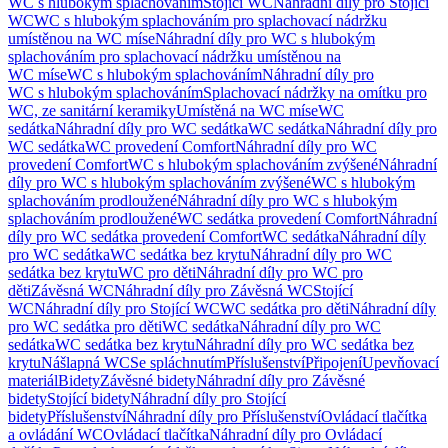
WC s hlubokým splachováním
Stojící WC
Náhradní díly pro Stojící
WC
WC s hlubokým splachováním pro splachovací nádržku
umístěnou na WC míse
Náhradní díly pro WC s hlubokým
splachováním pro splachovací nádržku umístěnou na
WC míse
WC s hlubokým splachováním
Náhradní díly pro
WC s hlubokým splachováním
Splachovací nádržky na omítku pro
WC, ze sanitární keramiky
Umístěná na WC míse
WC
sedátka
Náhradní díly pro WC sedátka
WC sedátka
Náhradní díly pro
WC sedátka
WC provedení Comfort
Náhradní díly pro WC
provedení Comfort
WC s hlubokým splachováním zvýšené
Náhradní
díly pro WC s hlubokým splachováním zvýšené
WC s hlubokým
splachováním prodloužené
Náhradní díly pro WC s hlubokým
splachováním prodloužené
WC sedátka provedení Comfort
Náhradní
díly pro WC sedátka provedení Comfort
WC sedátka
Náhradní díly
pro WC sedátka
WC sedátka bez krytu
Náhradní díly pro WC
sedátka bez krytu
WC pro děti
Náhradní díly pro WC pro
děti
Závěsná WC
Náhradní díly pro Závěsná WC
Stojící
WC
Náhradní díly pro Stojící WC
WC sedátka pro děti
Náhradní díly
pro WC sedátka pro děti
WC sedátka
Náhradní díly pro WC
sedátka
WC sedátka bez krytu
Náhradní díly pro WC sedátka bez
krytu
Nášlapná WC
Se spláchnutím
Příslušenství
Připojení
Upevňovací
materiál
Bidety
Závěsné bidety
Náhradní díly pro Závěsné
bidety
Stojící bidety
Náhradní díly pro Stojící
bidety
Příslušenství
Náhradní díly pro Příslušenství
Ovládací tlačítka
a ovládání WC
Ovládací tlačítka
Náhradní díly pro Ovládací