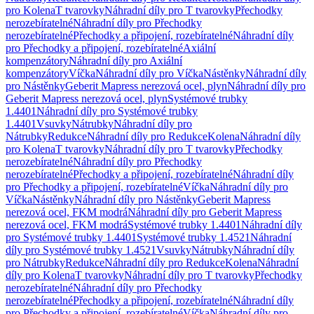
pro Kolena
T tvarovky
Náhradní díly pro T tvarovky
Přechodky
nerozebíratelné
Náhradní díly pro Přechodky
nerozebíratelné
Přechodky a připojení, rozebíratelné
Náhradní díly
pro Přechodky a připojení, rozebíratelné
Axiální
kompenzátory
Náhradní díly pro Axiální
kompenzátory
Víčka
Náhradní díly pro Víčka
Nástěnky
Náhradní díly
pro Nástěnky
Geberit Mapress nerezová ocel, plyn
Náhradní díly pro
Geberit Mapress nerezová ocel, plyn
Systémové trubky
1.4401
Náhradní díly pro Systémové trubky
1.4401
Vsuvky
Nátrubky
Náhradní díly pro
Nátrubky
Redukce
Náhradní díly pro Redukce
Kolena
Náhradní díly
pro Kolena
T tvarovky
Náhradní díly pro T tvarovky
Přechodky
nerozebíratelné
Náhradní díly pro Přechodky
nerozebíratelné
Přechodky a připojení, rozebíratelné
Náhradní díly
pro Přechodky a připojení, rozebíratelné
Víčka
Náhradní díly pro
Víčka
Nástěnky
Náhradní díly pro Nástěnky
Geberit Mapress
nerezová ocel, FKM modrá
Náhradní díly pro Geberit Mapress
nerezová ocel, FKM modrá
Systémové trubky 1.4401
Náhradní díly
pro Systémové trubky 1.4401
Systémové trubky 1.4521
Náhradní
díly pro Systémové trubky 1.4521
Vsuvky
Nátrubky
Náhradní díly
pro Nátrubky
Redukce
Náhradní díly pro Redukce
Kolena
Náhradní
díly pro Kolena
T tvarovky
Náhradní díly pro T tvarovky
Přechodky
nerozebíratelné
Náhradní díly pro Přechodky
nerozebíratelné
Přechodky a připojení, rozebíratelné
Náhradní díly
pro Přechodky a připojení, rozebíratelné
Víčka
Náhradní díly pro