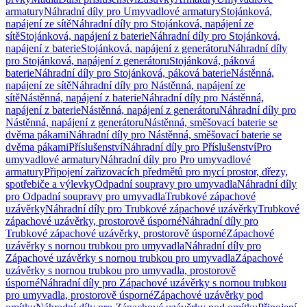
armatury
Náhradní díly pro Umyvadlové armatury
Stojánková,
napájení ze sítě
Náhradní díly pro Stojánková, napájení ze
sítě
Stojánková, napájení z baterie
Náhradní díly pro Stojánková,
napájení z baterie
Stojánková, napájení z generátoru
Náhradní díly
pro Stojánková, napájení z generátoru
Stojánková, páková
baterie
Náhradní díly pro Stojánková, páková baterie
Nástěnná,
napájení ze sítě
Náhradní díly pro Nástěnná, napájení ze
sítě
Nástěnná, napájení z baterie
Náhradní díly pro Nástěnná,
napájení z baterie
Nástěnná, napájení z generátoru
Náhradní díly pro
Nástěnná, napájení z generátoru
Nástěnná, směšovací baterie se
dvěma pákami
Náhradní díly pro Nástěnná, směšovací baterie se
dvěma pákami
Příslušenství
Náhradní díly pro Příslušenství
Pro
umyvadlové armatury
Náhradní díly pro Pro umyvadlové
armatury
Připojení zařizovacích předmětů pro mycí prostor, dřezy,
spotřebiče a výlevky
Odpadní soupravy pro umyvadla
Náhradní díly
pro Odpadní soupravy pro umyvadla
Trubkové zápachové
uzávěrky
Náhradní díly pro Trubkové zápachové uzávěrky
Trubkové
zápachové uzávěrky, prostorově úsporné
Náhradní díly pro
Trubkové zápachové uzávěrky, prostorově úsporné
Zápachové
uzávěrky s nornou trubkou pro umyvadla
Náhradní díly pro
Zápachové uzávěrky s nornou trubkou pro umyvadla
Zápachové
uzávěrky s nornou trubkou pro umyvadla, prostorově
úsporné
Náhradní díly pro Zápachové uzávěrky s nornou trubkou
pro umyvadla, prostorově úsporné
Zápachové uzávěrky pod