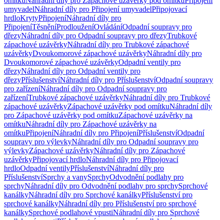
omítku
Náhradní díly pro Zápachové uzávěrky pod omítku
Připojení
umyvadel
Náhradní díly pro Připojení umyvadel
Připojovací
hrdlo
Kryty
Připojení
Náhradní díly pro
Připojení
Těsnění
Prodloužení
Ovládání
Odpadní soupravy pro
dřezy
Náhradní díly pro Odpadní soupravy pro dřezy
Trubkové
zápachové uzávěrky
Náhradní díly pro Trubkové zápachové
uzávěrky
Dvoukomorové zápachové uzávěrky
Náhradní díly pro
Dvoukomorové zápachové uzávěrky
Odpadní ventily pro
dřezy
Náhradní díly pro Odpadní ventily pro
dřezy
Příslušenství
Náhradní díly pro Příslušenství
Odpadní soupravy
pro zařízení
Náhradní díly pro Odpadní soupravy pro
zařízení
Trubkové zápachové uzávěrky
Náhradní díly pro Trubkové
zápachové uzávěrky
Zápachové uzávěrky pod omítku
Náhradní díly
pro Zápachové uzávěrky pod omítku
Zápachové uzávěrky na
omítku
Náhradní díly pro Zápachové uzávěrky na
omítku
Připojení
Náhradní díly pro Připojení
Příslušenství
Odpadní
soupravy pro výlevky
Náhradní díly pro Odpadní soupravy pro
výlevky
Zápachové uzávěrky
Náhradní díly pro Zápachové
uzávěrky
Připojovací hrdlo
Náhradní díly pro Připojovací
hrdlo
Odpadní ventily
Příslušenství
Náhradní díly pro
Příslušenství
Sprchy a vany
Sprchy
Odvodnění podlahy pro
sprchy
Náhradní díly pro Odvodnění podlahy pro sprchy
Sprchové
kanálky
Náhradní díly pro Sprchové kanálky
Příslušenství pro
sprchové kanálky
Náhradní díly pro Příslušenství pro sprchové
kanálky
Sprchové podlahové vpusti
Náhradní díly pro Sprchové