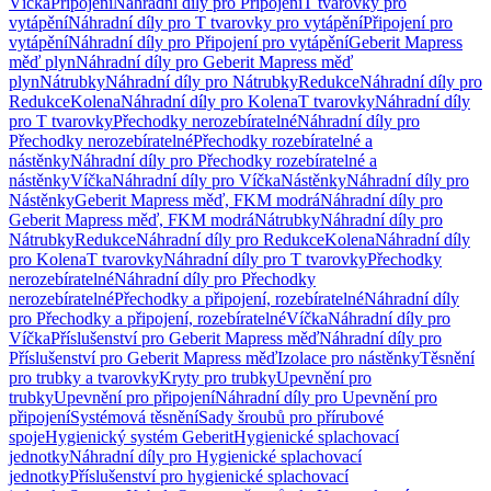
Víčka
Připojení
Náhradní díly pro Připojení
T tvarovky pro
vytápění
Náhradní díly pro T tvarovky pro vytápění
Připojení pro
vytápění
Náhradní díly pro Připojení pro vytápění
Geberit Mapress
měď plyn
Náhradní díly pro Geberit Mapress měď
plyn
Nátrubky
Náhradní díly pro Nátrubky
Redukce
Náhradní díly pro
Redukce
Kolena
Náhradní díly pro Kolena
T tvarovky
Náhradní díly
pro T tvarovky
Přechodky nerozebíratelné
Náhradní díly pro
Přechodky nerozebíratelné
Přechodky rozebíratelné a
nástěnky
Náhradní díly pro Přechodky rozebíratelné a
nástěnky
Víčka
Náhradní díly pro Víčka
Nástěnky
Náhradní díly pro
Nástěnky
Geberit Mapress měď, FKM modrá
Náhradní díly pro
Geberit Mapress měď, FKM modrá
Nátrubky
Náhradní díly pro
Nátrubky
Redukce
Náhradní díly pro Redukce
Kolena
Náhradní díly
pro Kolena
T tvarovky
Náhradní díly pro T tvarovky
Přechodky
nerozebíratelné
Náhradní díly pro Přechodky
nerozebíratelné
Přechodky a připojení, rozebíratelné
Náhradní díly
pro Přechodky a připojení, rozebíratelné
Víčka
Náhradní díly pro
Víčka
Příslušenství pro Geberit Mapress měď
Náhradní díly pro
Příslušenství pro Geberit Mapress měď
Izolace pro nástěnky
Těsnění
pro trubky a tvarovky
Kryty pro trubky
Upevnění pro
trubky
Upevnění pro připojení
Náhradní díly pro Upevnění pro
připojení
Systémová těsnění
Sady šroubů pro přírubové
spoje
Hygienický systém Geberit
Hygienické splachovací
jednotky
Náhradní díly pro Hygienické splachovací
jednotky
Příslušenství pro hygienické splachovací