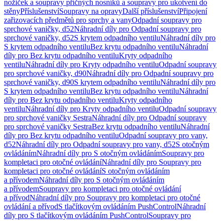
nožiček a soupravy příčných nosníků a soupravy pro ukotvení do
stěny
Příslušenství
Soupravy na opravy
Další příslušenství
Připojení
zařizovacích předmětů pro sprchy a vany
Odpadní soupravy pro
sprchové vaničky, d52
Náhradní díly pro Odpadní soupravy pro
sprchové vaničky, d52
S krytem odpadního ventilu
Náhradní díly pro
S krytem odpadního ventilu
Bez krytu odpadního ventilu
Náhradní
díly pro Bez krytu odpadního ventilu
Kryty odpadního
ventilu
Náhradní díly pro Kryty odpadního ventilu
Odpadní soupravy
pro sprchové vaničky, d90
Náhradní díly pro Odpadní soupravy pro
sprchové vaničky, d90
S krytem odpadního ventilu
Náhradní díly pro
S krytem odpadního ventilu
Bez krytu odpadního ventilu
Náhradní
díly pro Bez krytu odpadního ventilu
Kryty odpadního
ventilu
Náhradní díly pro Kryty odpadního ventilu
Odpadní soupravy
pro sprchové vaničky Sestra
Náhradní díly pro Odpadní soupravy
pro sprchové vaničky Sestra
Bez krytu odpadního ventilu
Náhradní
díly pro Bez krytu odpadního ventilu
Odpadní soupravy pro vany,
d52
Náhradní díly pro Odpadní soupravy pro vany, d52
S otočným
ovládáním
Náhradní díly pro S otočným ovládáním
Soupravy pro
kompletaci pro otočné ovládání
Náhradní díly pro Soupravy pro
kompletaci pro otočné ovládání
S otočným ovládáním
a přívodem
Náhradní díly pro S otočným ovládáním
a přívodem
Soupravy pro kompletaci pro otočné ovládání
a přívod
Náhradní díly pro Soupravy pro kompletaci pro otočné
ovládání a přívod
S tlačítkovým ovládáním PushControl
Náhradní
díly pro S tlačítkovým ovládáním PushControl
Soupravy pro