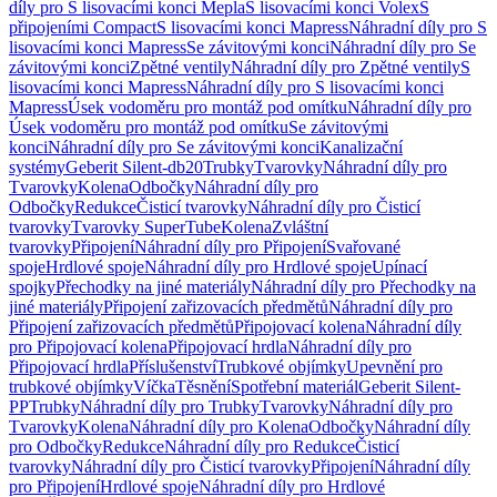
díly pro S lisovacími konci Mepla
S lisovacími konci Volex
S
připojeními Compact
S lisovacími konci Mapress
Náhradní díly pro S
lisovacími konci Mapress
Se závitovými konci
Náhradní díly pro Se
závitovými konci
Zpětné ventily
Náhradní díly pro Zpětné ventily
S
lisovacími konci Mapress
Náhradní díly pro S lisovacími konci
Mapress
Úsek vodoměru pro montáž pod omítku
Náhradní díly pro
Úsek vodoměru pro montáž pod omítku
Se závitovými
konci
Náhradní díly pro Se závitovými konci
Kanalizační
systémy
Geberit Silent-db20
Trubky
Tvarovky
Náhradní díly pro
Tvarovky
Kolena
Odbočky
Náhradní díly pro
Odbočky
Redukce
Čisticí tvarovky
Náhradní díly pro Čisticí
tvarovky
Tvarovky SuperTube
Kolena
Zvláštní
tvarovky
Připojení
Náhradní díly pro Připojení
Svařované
spoje
Hrdlové spoje
Náhradní díly pro Hrdlové spoje
Upínací
spojky
Přechodky na jiné materiály
Náhradní díly pro Přechodky na
jiné materiály
Připojení zařizovacích předmětů
Náhradní díly pro
Připojení zařizovacích předmětů
Připojovací kolena
Náhradní díly
pro Připojovací kolena
Připojovací hrdla
Náhradní díly pro
Připojovací hrdla
Příslušenství
Trubkové objímky
Upevnění pro
trubkové objímky
Víčka
Těsnění
Spotřební materiál
Geberit Silent-
PP
Trubky
Náhradní díly pro Trubky
Tvarovky
Náhradní díly pro
Tvarovky
Kolena
Náhradní díly pro Kolena
Odbočky
Náhradní díly
pro Odbočky
Redukce
Náhradní díly pro Redukce
Čisticí
tvarovky
Náhradní díly pro Čisticí tvarovky
Připojení
Náhradní díly
pro Připojení
Hrdlové spoje
Náhradní díly pro Hrdlové