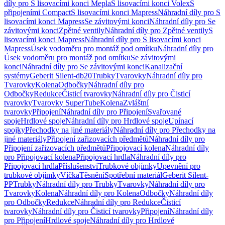
díly pro S lisovacími konci Mepla
S lisovacími konci Volex
S
připojeními Compact
S lisovacími konci Mapress
Náhradní díly pro S
lisovacími konci Mapress
Se závitovými konci
Náhradní díly pro Se
závitovými konci
Zpětné ventily
Náhradní díly pro Zpětné ventily
S
lisovacími konci Mapress
Náhradní díly pro S lisovacími konci
Mapress
Úsek vodoměru pro montáž pod omítku
Náhradní díly pro
Úsek vodoměru pro montáž pod omítku
Se závitovými
konci
Náhradní díly pro Se závitovými konci
Kanalizační
systémy
Geberit Silent-db20
Trubky
Tvarovky
Náhradní díly pro
Tvarovky
Kolena
Odbočky
Náhradní díly pro
Odbočky
Redukce
Čisticí tvarovky
Náhradní díly pro Čisticí
tvarovky
Tvarovky SuperTube
Kolena
Zvláštní
tvarovky
Připojení
Náhradní díly pro Připojení
Svařované
spoje
Hrdlové spoje
Náhradní díly pro Hrdlové spoje
Upínací
spojky
Přechodky na jiné materiály
Náhradní díly pro Přechodky na
jiné materiály
Připojení zařizovacích předmětů
Náhradní díly pro
Připojení zařizovacích předmětů
Připojovací kolena
Náhradní díly
pro Připojovací kolena
Připojovací hrdla
Náhradní díly pro
Připojovací hrdla
Příslušenství
Trubkové objímky
Upevnění pro
trubkové objímky
Víčka
Těsnění
Spotřební materiál
Geberit Silent-
PP
Trubky
Náhradní díly pro Trubky
Tvarovky
Náhradní díly pro
Tvarovky
Kolena
Náhradní díly pro Kolena
Odbočky
Náhradní díly
pro Odbočky
Redukce
Náhradní díly pro Redukce
Čisticí
tvarovky
Náhradní díly pro Čisticí tvarovky
Připojení
Náhradní díly
pro Připojení
Hrdlové spoje
Náhradní díly pro Hrdlové