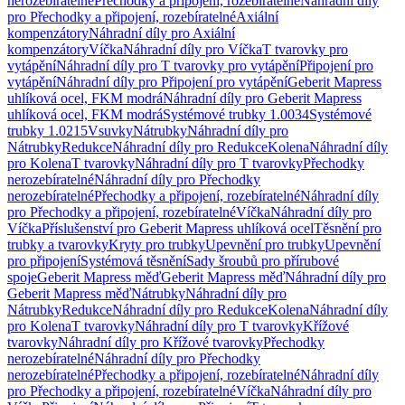
nerozebíratelné
Přechodky a připojení, rozebíratelné
Náhradní díly
pro Přechodky a připojení, rozebíratelné
Axiální
kompenzátory
Náhradní díly pro Axiální
kompenzátory
Víčka
Náhradní díly pro Víčka
T tvarovky pro
vytápění
Náhradní díly pro T tvarovky pro vytápění
Připojení pro
vytápění
Náhradní díly pro Připojení pro vytápění
Geberit Mapress
uhlíková ocel, FKM modrá
Náhradní díly pro Geberit Mapress
uhlíková ocel, FKM modrá
Systémové trubky 1.0034
Systémové
trubky 1.0215
Vsuvky
Nátrubky
Náhradní díly pro
Nátrubky
Redukce
Náhradní díly pro Redukce
Kolena
Náhradní díly
pro Kolena
T tvarovky
Náhradní díly pro T tvarovky
Přechodky
nerozebíratelné
Náhradní díly pro Přechodky
nerozebíratelné
Přechodky a připojení, rozebíratelné
Náhradní díly
pro Přechodky a připojení, rozebíratelné
Víčka
Náhradní díly pro
Víčka
Příslušenství pro Geberit Mapress uhlíková ocel
Těsnění pro
trubky a tvarovky
Kryty pro trubky
Upevnění pro trubky
Upevnění
pro připojení
Systémová těsnění
Sady šroubů pro přírubové
spoje
Geberit Mapress měď
Geberit Mapress měď
Náhradní díly pro
Geberit Mapress měď
Nátrubky
Náhradní díly pro
Nátrubky
Redukce
Náhradní díly pro Redukce
Kolena
Náhradní díly
pro Kolena
T tvarovky
Náhradní díly pro T tvarovky
Křížové
tvarovky
Náhradní díly pro Křížové tvarovky
Přechodky
nerozebíratelné
Náhradní díly pro Přechodky
nerozebíratelné
Přechodky a připojení, rozebíratelné
Náhradní díly
pro Přechodky a připojení, rozebíratelné
Víčka
Náhradní díly pro