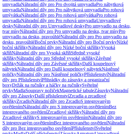
umyvadla
Náhradní díly pro Pro dvojitá umyvadla
Pro nábytková
umyvadla
Náhradní díly pro Pro nábytková umyvadla
Pro rohová
umývátka
Náhradní díly pro Pro rohová umývátka
Pro rohová
umyvadla
Náhradní díly pro Pro rohová umyvadla
Umyvadlové
desky
Náhradní díly pro Umyvadlové desky
Pro umyvadlo na desku,
tvar mísy
Náhradní díly pro Pro umyvadlo na desku, tvar mísy
Pro
umyvadlo na desku, pravoúhlé
Náhradní díly pro Pro umyvadlo na
desku, pravoúhlé
Boční prvky
Náhradní díly pro Boční prvky
Nízké
boční skříňky
Náhradní díly pro Nízké boční skříňky
Vysoká
skříň
Náhradní díly pro Vysoká skříň
Středně vysoké
skříňky
Náhradní díly pro Středně vysoké skříňky
Závěsné
skříňky
Náhradní díly pro Závěsné skříňky
Další koupelnový
nábytek
Náhradní díly pro Další koupelnový nábytek
Nástěnné
poličky
Náhradní díly pro Nástěnné poličky
Příslušenství
Náhradní
díly pro Příslušenství
Přihrádky do zásuvky a organizační
boxy
Držák na ručníky a háčky na ručníky
Světelné
prvky
Madla
Soupravy nožiček
Magnetické tabule
Zásuvky
Náhradní
díly pro Zásuvky
Další příslušenství
Zrcadla a zrcadlové
skříňky
Zrcadlo
Náhradní díly pro Zrcadlo
S integrovaným
osvětlením
Náhradní díly pro S integrovaným osvětlením
Bez
integrovaného osvětlení
Zrcadlové skříňky
Náhradní díly pro
Zrcadlové skříňky
S integrovaným osvětlením
Náhradní díly pro
S integrovaným osvětlením
Bez integrovaného osvětlení
Náhradní
díly pro Bez integrovaného osvětlení
Příslušenství
Světelné
prvky
Madla
Další příslušenství
Zásuvky
Armatury
Umyvadlové