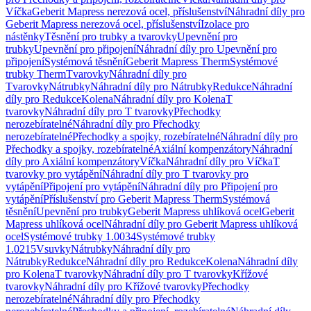
Víčka
Geberit Mapress nerezová ocel, příslušenství
Náhradní díly pro
Geberit Mapress nerezová ocel, příslušenství
Izolace pro
nástěnky
Těsnění pro trubky a tvarovky
Upevnění pro
trubky
Upevnění pro připojení
Náhradní díly pro Upevnění pro
připojení
Systémová těsnění
Geberit Mapress Therm
Systémové
trubky Therm
Tvarovky
Náhradní díly pro
Tvarovky
Nátrubky
Náhradní díly pro Nátrubky
Redukce
Náhradní
díly pro Redukce
Kolena
Náhradní díly pro Kolena
T
tvarovky
Náhradní díly pro T tvarovky
Přechodky
nerozebíratelné
Náhradní díly pro Přechodky
nerozebíratelné
Přechodky a spojky, rozebíratelné
Náhradní díly pro
Přechodky a spojky, rozebíratelné
Axiální kompenzátory
Náhradní
díly pro Axiální kompenzátory
Víčka
Náhradní díly pro Víčka
T
tvarovky pro vytápění
Náhradní díly pro T tvarovky pro
vytápění
Připojení pro vytápění
Náhradní díly pro Připojení pro
vytápění
Příslušenství pro Geberit Mapress Therm
Systémová
těsnění
Upevnění pro trubky
Geberit Mapress uhlíková ocel
Geberit
Mapress uhlíková ocel
Náhradní díly pro Geberit Mapress uhlíková
ocel
Systémové trubky 1.0034
Systémové trubky
1.0215
Vsuvky
Nátrubky
Náhradní díly pro
Nátrubky
Redukce
Náhradní díly pro Redukce
Kolena
Náhradní díly
pro Kolena
T tvarovky
Náhradní díly pro T tvarovky
Křížové
tvarovky
Náhradní díly pro Křížové tvarovky
Přechodky
nerozebíratelné
Náhradní díly pro Přechodky