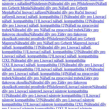
nástroje s nářadím
Příslušenství
Náhradní díly pro Příslušenství
Nářadí
pro Geberit Mepla
Náhradní díly pro Nářadí pro Geberit
Mepla
Ruční lisovací zařízení
Náhradní díly pro Ruční lisovací
zařízení
Lisovací nářadí, kompatibilita [1]
Náhradní díly pro Lisovací
nářadí, kompatibilita [1]
Lisovací nářadí, kompatibilita [2]
Náhradní
díly pro Lisovací nářadí, kompatibilita [2]
Nářadí na zpracování
trubek
Náhradní díly pro Nářadí na zpracování trubek
Zátky pro
tlakovou zkoušku
Náhradní díly pro Zátky pro tlakovou
zkoušku
Kontrolní prostředky
Příslušenství
Nářadí pro Geberit
Mapress
Náhradní díly pro Nářadí pro Geberit Mapress
Lisovací
nářadí, kompatibilita [1]
Náhradní díly pro Lisovací nářadí,
kompatibilita [1]
Lisovací nářadí, kompatibilita [2]
Náhradní díly pro
Lisovací nářadí, kompatibilita [2]
Lisovací nářadí, kompatibilita
[2XL]
Náhradní díly pro Lisovací nářadí, kompatibilita
[2XL]
Lisovací nářadí, kompatibilita [3]
Náhradní díly pro Lisovací
nářadí, kompatibilita [3]
Lisovací nářadí, kompatibilita [4]
Náhradní
díly pro Lisovací nářadí, kompatibilita [4]
Nářadí na zpracování
trubek
Náhradní díly pro Nářadí na zpracování trubek
Zátky pro
tlakovou zkoušku
Náhradní díly pro Zátky pro tlakovou
zkoušku
Kontrolní prostředky
Příslušenství
Lisovací nástroje
Náhradní
díly pro Lisovací nástroje
Lisovací nástroje kompatibilita
[1]
Náhradní díly pro Lisovací nástroje kompatibilita [1]
Lisovací
nástroje kompatibilita [2]
Náhradní díly pro Lisovací nástroje
kompatibilita [2]
Lisovací nástroje kompatibilita [2XL]
Náhradní díly
pro Lisovací nástroje kompatibilita [2XL]
Lisovací nástroje,