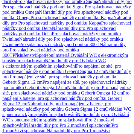
tlačítka
Pro splachovací nádržky pod omítku Sigma
Náhradní díly pro
Pro splachovací nádržky pod omítku Sigma
Pro splachovací nádržky
pod omítku Omega
Náhradní díly pro Pro splachovací nádržky pod
omítku Omega
Pro splachovací nádržky pod omítku Kappa
Náhradní
díly pro Pro splachovací nádržky pod omítku Kappa
Pro splachovací
nádržky pod omítku Delta
Náhradní díly pro Pro splachovací
nádržky pod omítku Delta
Pro splachovací nádržky pod omítku
Twinline
Náhradní díly pro Pro splachovací nádržky pod omítku
Twinline
Pro splachovací nádržky pod omítku 300T
Náhradní díly
pro Pro splachovací nádržky pod omítku
300T
Příslušenství
Spotřební materiál
Ovládání WC s elektronickým
spuštěním splachování
Náhradní díly pro Ovládání WC
s elektronickým spuštěním splachování
Pro napájení ze sítě, pro
splachovací nádržky pod omítku Geberit Sigma 12 cm
Náhradní díly
pro Pro napájení ze sítě, pro splachovací nádržky pod omítku
Geberit Sigma 12 cm
Pro napájení ze sítě, pro splachovací nádržky
pod omítku Geberit Omega 12 cm
Náhradní díly pro Pro napájení ze
sítě, pro splachovací nádržky pod omítku Geberit Omega 12 cm
Pro
napájení z baterie, pro splachovací nádržky pod omítku Geberit
Sigma 12 cm
Náhradní díly pro Pro napájení z baterie, pro
splachovací nádržky pod omítku Geberit Sigma 12 cm
Ovládání WC
s pneumatickým spuštěním splachování
Náhradní díly pro Ovládání
WC s pneumatickým spuštěním splachování
Pro 2 množství
splachování
Náhradní díly pro Pro 2 množství splachování
Pro
1 množství splachování
Náhradní díly pro Pro 1 množství