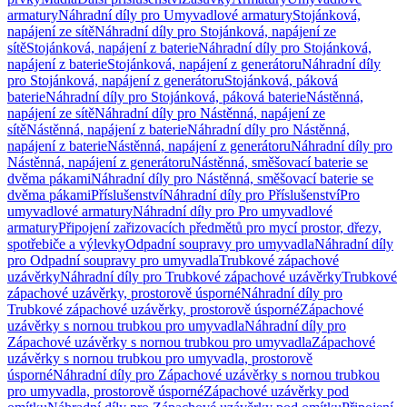
armatury
Náhradní díly pro Umyvadlové armatury
Stojánková,
napájení ze sítě
Náhradní díly pro Stojánková, napájení ze
sítě
Stojánková, napájení z baterie
Náhradní díly pro Stojánková,
napájení z baterie
Stojánková, napájení z generátoru
Náhradní díly
pro Stojánková, napájení z generátoru
Stojánková, páková
baterie
Náhradní díly pro Stojánková, páková baterie
Nástěnná,
napájení ze sítě
Náhradní díly pro Nástěnná, napájení ze
sítě
Nástěnná, napájení z baterie
Náhradní díly pro Nástěnná,
napájení z baterie
Nástěnná, napájení z generátoru
Náhradní díly pro
Nástěnná, napájení z generátoru
Nástěnná, směšovací baterie se
dvěma pákami
Náhradní díly pro Nástěnná, směšovací baterie se
dvěma pákami
Příslušenství
Náhradní díly pro Příslušenství
Pro
umyvadlové armatury
Náhradní díly pro Pro umyvadlové
armatury
Připojení zařizovacích předmětů pro mycí prostor, dřezy,
spotřebiče a výlevky
Odpadní soupravy pro umyvadla
Náhradní díly
pro Odpadní soupravy pro umyvadla
Trubkové zápachové
uzávěrky
Náhradní díly pro Trubkové zápachové uzávěrky
Trubkové
zápachové uzávěrky, prostorově úsporné
Náhradní díly pro
Trubkové zápachové uzávěrky, prostorově úsporné
Zápachové
uzávěrky s nornou trubkou pro umyvadla
Náhradní díly pro
Zápachové uzávěrky s nornou trubkou pro umyvadla
Zápachové
uzávěrky s nornou trubkou pro umyvadla, prostorově
úsporné
Náhradní díly pro Zápachové uzávěrky s nornou trubkou
pro umyvadla, prostorově úsporné
Zápachové uzávěrky pod