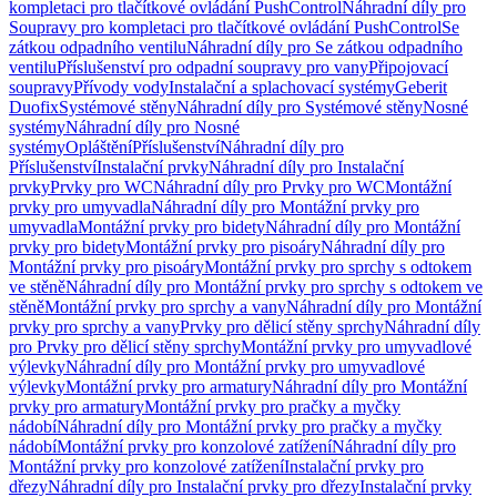
kompletaci pro tlačítkové ovládání PushControl
Náhradní díly pro
Soupravy pro kompletaci pro tlačítkové ovládání PushControl
Se
zátkou odpadního ventilu
Náhradní díly pro Se zátkou odpadního
ventilu
Příslušenství pro odpadní soupravy pro vany
Připojovací
soupravy
Přívody vody
Instalační a splachovací systémy
Geberit
Duofix
Systémové stěny
Náhradní díly pro Systémové stěny
Nosné
systémy
Náhradní díly pro Nosné
systémy
Opláštění
Příslušenství
Náhradní díly pro
Příslušenství
Instalační prvky
Náhradní díly pro Instalační
prvky
Prvky pro WC
Náhradní díly pro Prvky pro WC
Montážní
prvky pro umyvadla
Náhradní díly pro Montážní prvky pro
umyvadla
Montážní prvky pro bidety
Náhradní díly pro Montážní
prvky pro bidety
Montážní prvky pro pisoáry
Náhradní díly pro
Montážní prvky pro pisoáry
Montážní prvky pro sprchy s odtokem
ve stěně
Náhradní díly pro Montážní prvky pro sprchy s odtokem ve
stěně
Montážní prvky pro sprchy a vany
Náhradní díly pro Montážní
prvky pro sprchy a vany
Prvky pro dělicí stěny sprchy
Náhradní díly
pro Prvky pro dělicí stěny sprchy
Montážní prvky pro umyvadlové
výlevky
Náhradní díly pro Montážní prvky pro umyvadlové
výlevky
Montážní prvky pro armatury
Náhradní díly pro Montážní
prvky pro armatury
Montážní prvky pro pračky a myčky
nádobí
Náhradní díly pro Montážní prvky pro pračky a myčky
nádobí
Montážní prvky pro konzolové zatížení
Náhradní díly pro
Montážní prvky pro konzolové zatížení
Instalační prvky pro
dřezy
Náhradní díly pro Instalační prvky pro dřezy
Instalační prvky