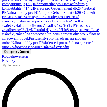
kompatibilita [4] / [2]
Náhradní díly pro Lisovací nástroje,
kompatibilita [4] / [2]
Nářadí pro Geberit Silent-db20 / Geberit
PE
Náhradní díly pro Nářadí pro Geberit Silent-db20 / Geberit
PE
Elektrické svářečky
Náhradní díly pro Elektrické
svářečky
Příslušenství pro elektrické svářečky
Zrcadlové
svářečky
Náhradní díly pro Zrcadlové svářečky
Příslušenství pro
zrcadlové svářečky
Náhradní díly pro Příslušenství pro zrcadlové
svářečky
Nářadí na zpracování trubek
Náhradní díly pro Nářadí na
zpracování trubek
Příslušenství pro nářadí na zpracování
trubek
Náhradní díly pro Příslušenství pro nářadí na zpracování
trubek
Nápověda k obsluze
Dálková ovládání
Kategorie výrobků
Koupelnové série
Novinky