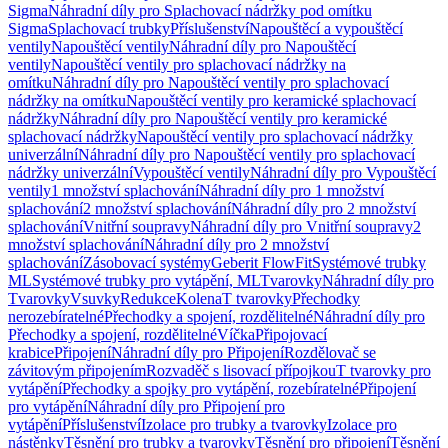
Sigma
Náhradní díly pro Splachovací nádržky pod omítku
Sigma
Splachovací trubky
Příslušenství
Napouštěcí a vypouštěcí
ventily
Napouštěcí ventily
Náhradní díly pro Napouštěcí
ventily
Napouštěcí ventily pro splachovací nádržky na
omítku
Náhradní díly pro Napouštěcí ventily pro splachovací
nádržky na omítku
Napouštěcí ventily pro keramické splachovací
nádržky
Náhradní díly pro Napouštěcí ventily pro keramické
splachovací nádržky
Napouštěcí ventily pro splachovací nádržky
univerzální
Náhradní díly pro Napouštěcí ventily pro splachovací
nádržky univerzální
Vypouštěcí ventily
Náhradní díly pro Vypouštěcí
ventily
1 množství splachování
Náhradní díly pro 1 množství
splachování
2 množství splachování
Náhradní díly pro 2 množství
splachování
Vnitřní soupravy
Náhradní díly pro Vnitřní soupravy
2
množství splachování
Náhradní díly pro 2 množství
splachování
Zásobovací systémy
Geberit FlowFit
Systémové trubky
ML
Systémové trubky pro vytápění, ML
Tvarovky
Náhradní díly pro
Tvarovky
Vsuvky
Redukce
Kolena
T tvarovky
Přechodky
nerozebíratelné
Přechodky a spojení, rozdělitelné
Náhradní díly pro
Přechodky a spojení, rozdělitelné
Víčka
Připojovací
krabice
Připojení
Náhradní díly pro Připojení
Rozdělovač se
závitovým připojením
Rozvaděč s lisovací přípojkou
T tvarovky pro
vytápění
Přechodky a spojky pro vytápění, rozebíratelné
Připojení
pro vytápění
Náhradní díly pro Připojení pro
vytápění
Příslušenství
Izolace pro trubky a tvarovky
Izolace pro
nástěnky
Těsnění pro trubky a tvarovky
Těsnění pro připojení
Těsnění