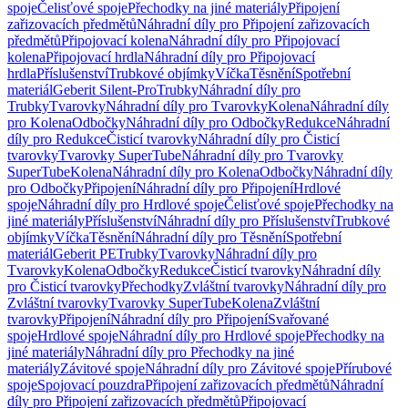
spoje
Čelisťové spoje
Přechodky na jiné materiály
Připojení
zařizovacích předmětů
Náhradní díly pro Připojení zařizovacích
předmětů
Připojovací kolena
Náhradní díly pro Připojovací
kolena
Připojovací hrdla
Náhradní díly pro Připojovací
hrdla
Příslušenství
Trubkové objímky
Víčka
Těsnění
Spotřební
materiál
Geberit Silent-Pro
Trubky
Náhradní díly pro
Trubky
Tvarovky
Náhradní díly pro Tvarovky
Kolena
Náhradní díly
pro Kolena
Odbočky
Náhradní díly pro Odbočky
Redukce
Náhradní
díly pro Redukce
Čisticí tvarovky
Náhradní díly pro Čisticí
tvarovky
Tvarovky SuperTube
Náhradní díly pro Tvarovky
SuperTube
Kolena
Náhradní díly pro Kolena
Odbočky
Náhradní díly
pro Odbočky
Připojení
Náhradní díly pro Připojení
Hrdlové
spoje
Náhradní díly pro Hrdlové spoje
Čelisťové spoje
Přechodky na
jiné materiály
Příslušenství
Náhradní díly pro Příslušenství
Trubkové
objímky
Víčka
Těsnění
Náhradní díly pro Těsnění
Spotřební
materiál
Geberit PE
Trubky
Tvarovky
Náhradní díly pro
Tvarovky
Kolena
Odbočky
Redukce
Čisticí tvarovky
Náhradní díly
pro Čisticí tvarovky
Přechodky
Zvláštní tvarovky
Náhradní díly pro
Zvláštní tvarovky
Tvarovky SuperTube
Kolena
Zvláštní
tvarovky
Připojení
Náhradní díly pro Připojení
Svařované
spoje
Hrdlové spoje
Náhradní díly pro Hrdlové spoje
Přechodky na
jiné materiály
Náhradní díly pro Přechodky na jiné
materiály
Závitové spoje
Náhradní díly pro Závitové spoje
Přírubové
spoje
Spojovací pouzdra
Připojení zařizovacích předmětů
Náhradní
díly pro Připojení zařizovacích předmětů
Připojovací