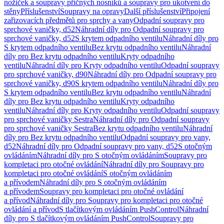
nožiček a soupravy příčných nosníků a soupravy pro ukotvení do
stěny
Příslušenství
Soupravy na opravy
Další příslušenství
Připojení
zařizovacích předmětů pro sprchy a vany
Odpadní soupravy pro
sprchové vaničky, d52
Náhradní díly pro Odpadní soupravy pro
sprchové vaničky, d52
S krytem odpadního ventilu
Náhradní díly pro
S krytem odpadního ventilu
Bez krytu odpadního ventilu
Náhradní
díly pro Bez krytu odpadního ventilu
Kryty odpadního
ventilu
Náhradní díly pro Kryty odpadního ventilu
Odpadní soupravy
pro sprchové vaničky, d90
Náhradní díly pro Odpadní soupravy pro
sprchové vaničky, d90
S krytem odpadního ventilu
Náhradní díly pro
S krytem odpadního ventilu
Bez krytu odpadního ventilu
Náhradní
díly pro Bez krytu odpadního ventilu
Kryty odpadního
ventilu
Náhradní díly pro Kryty odpadního ventilu
Odpadní soupravy
pro sprchové vaničky Sestra
Náhradní díly pro Odpadní soupravy
pro sprchové vaničky Sestra
Bez krytu odpadního ventilu
Náhradní
díly pro Bez krytu odpadního ventilu
Odpadní soupravy pro vany,
d52
Náhradní díly pro Odpadní soupravy pro vany, d52
S otočným
ovládáním
Náhradní díly pro S otočným ovládáním
Soupravy pro
kompletaci pro otočné ovládání
Náhradní díly pro Soupravy pro
kompletaci pro otočné ovládání
S otočným ovládáním
a přívodem
Náhradní díly pro S otočným ovládáním
a přívodem
Soupravy pro kompletaci pro otočné ovládání
a přívod
Náhradní díly pro Soupravy pro kompletaci pro otočné
ovládání a přívod
S tlačítkovým ovládáním PushControl
Náhradní
díly pro S tlačítkovým ovládáním PushControl
Soupravy pro