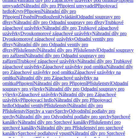
omítku
Náhradní díly pro Zápachové uzávěrky pod omítku
Připojení
umyvadel
Náhradní díly pro Připojení umyvadel
Připojovací
hrdlo
Kryty
Připojení
Náhradní díly pro
Připojení
Těsnění
Prodloužení
Ovládání
Odpadní soupravy pro
dřezy
Náhradní díly pro Odpadní soupravy pro dřezy
Trubkové
zápachové uzávěrky
Náhradní díly pro Trubkové zápachové
uzávěrky
Dvoukomorové zápachové uzávěrky
Náhradní díly pro
Dvoukomorové zápachové uzávěrky
Odpadní ventily pro
dřezy
Náhradní díly pro Odpadní ventily pro
dřezy
Příslušenství
Náhradní díly pro Příslušenství
Odpadní soupravy
pro zařízení
Náhradní díly pro Odpadní soupravy pro
zařízení
Trubkové zápachové uzávěrky
Náhradní díly pro Trubkové
zápachové uzávěrky
Zápachové uzávěrky pod omítku
Náhradní díly
pro Zápachové uzávěrky pod omítku
Zápachové uzávěrky na
omítku
Náhradní díly pro Zápachové uzávěrky na
omítku
Připojení
Náhradní díly pro Připojení
Příslušenství
Odpadní
soupravy pro výlevky
Náhradní díly pro Odpadní soupravy pro
výlevky
Zápachové uzávěrky
Náhradní díly pro Zápachové
uzávěrky
Připojovací hrdlo
Náhradní díly pro Připojovací
hrdlo
Odpadní ventily
Příslušenství
Náhradní díly pro
Příslušenství
Sprchy a vany
Sprchy
Odvodnění podlahy pro
sprchy
Náhradní díly pro Odvodnění podlahy pro sprchy
Sprchové
kanálky
Náhradní díly pro Sprchové kanálky
Příslušenství pro
sprchové kanálky
Náhradní díly pro Příslušenství pro sprchové
kanálky
Sprchové podlahové vpusti
Náhradní díly pro Sprchové