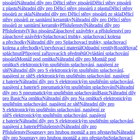
pisoárů
Náhradní díly pro Dělicí stěny pisoárů
Dělicí stěny pisoárů
z plastu
Náhradní díly pro Dělicí stěny pisoárů z plastu
Dělicí stěny
pisoárů ze skla
Náhradní díly pro Dělicí stěny pisoárů ze skla
Dělicí
stěny pisoárů ze sanitární keramiky
Náhradní díly pro Dělicí stěny
pisoárů ze sanitární keramiky
Příslušenství
Náhradní díly pro
Příslušenství
Víko pisoáru
Zápachové uzávěrky a příslušenství pro
zápachové uzávěrky
Splachovací trubky, splachovací kolena
a přechodky
Náhradní díly pro Splachovací trubky, splachovací
kolena a přechodky
Upevňovací materiál
Odpadní ventily
Rozdělovač
spláchnutí
Připojení zařizovacích předmětů
Ovládání splachování
pisoárů
Montáž pod omítku
Náhradní díly pro Montáž pod
omítku
S elektronickým spuštěním splachování, napájení ze
sítě
Náhradní díly pro S elektronickým spuštěním splachování,
napájení ze sítě
S elektronickým spuštěním splachování, napájení
z baterie
Náhradní díly pro S elektronickým spuštěním splachování,
napájení z baterie
S pneumatickým spuštěním splachování
Náhradní
díly pro S pneumatickým spuštěním splachování
Basic
Náhradní díly
pro Basic
Na omítku
Náhradní díly pro Na omítku
S elektronickým
spuštěním splachování, napájení ze sítě
Náhradní díly pro
S elektronickým spuštěním splachování, napájení ze
sítě
S elektronickým spuštěním splachování, napájení
z baterie
Náhradní díly pro S elektronickým spuštěním splachování,
napájení z baterie
Příslušenství
Náhradní díly pro
Příslušenství
Soupravy pro hrubou montáž a pro přestavbu
Náhradní
díly pro Soupravy pro hrubou montáž a pro přestavbu
Splachovací