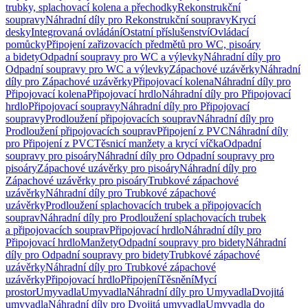
trubky, splachovací kolena a přechodky
Rekonstrukční
soupravy
Náhradní díly pro Rekonstrukční soupravy
Krycí
desky
Integrovaná ovládání
Ostatní příslušenství
Ovládací
pomůcky
Připojení zařizovacích předmětů pro WC, pisoáry
a bidety
Odpadní soupravy pro WC a výlevky
Náhradní díly pro
Odpadní soupravy pro WC a výlevky
Zápachové uzávěrky
Náhradní
díly pro Zápachové uzávěrky
Připojovací kolena
Náhradní díly pro
Připojovací kolena
Připojovací hrdlo
Náhradní díly pro Připojovací
hrdlo
Připojovací soupravy
Náhradní díly pro Připojovací
soupravy
Prodloužení připojovacích souprav
Náhradní díly pro
Prodloužení připojovacích souprav
Připojení z PVC
Náhradní díly
pro Připojení z PVC
Těsnicí manžety a krycí víčka
Odpadní
soupravy pro pisoáry
Náhradní díly pro Odpadní soupravy pro
pisoáry
Zápachové uzávěrky pro pisoáry
Náhradní díly pro
Zápachové uzávěrky pro pisoáry
Trubkové zápachové
uzávěrky
Náhradní díly pro Trubkové zápachové
uzávěrky
Prodloužení splachovacích trubek a připojovacích
souprav
Náhradní díly pro Prodloužení splachovacích trubek
a připojovacích souprav
Připojovací hrdlo
Náhradní díly pro
Připojovací hrdlo
Manžety
Odpadní soupravy pro bidety
Náhradní
díly pro Odpadní soupravy pro bidety
Trubkové zápachové
uzávěrky
Náhradní díly pro Trubkové zápachové
uzávěrky
Připojovací hrdlo
Připojení
Těsnění
Mycí
prostor
Umyvadla
Umyvadla
Náhradní díly pro Umyvadla
Dvojitá
umyvadla
Náhradní díly pro Dvojitá umyvadla
Umyvadla do