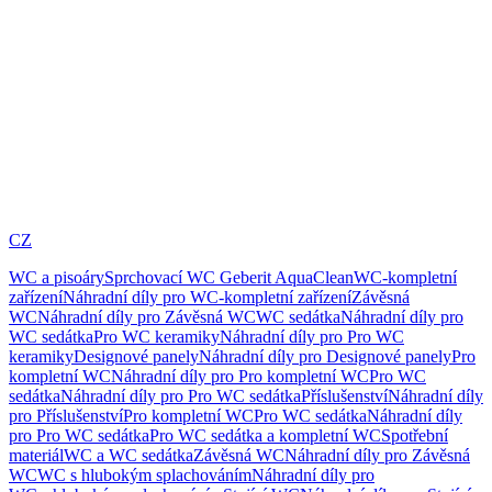
CZ
WC a pisoáry
Sprchovací WC Geberit AquaClean
WC-kompletní
zařízení
Náhradní díly pro WC-kompletní zařízení
Závěsná
WC
Náhradní díly pro Závěsná WC
WC sedátka
Náhradní díly pro
WC sedátka
Pro WC keramiky
Náhradní díly pro Pro WC
keramiky
Designové panely
Náhradní díly pro Designové panely
Pro
kompletní WC
Náhradní díly pro Pro kompletní WC
Pro WC
sedátka
Náhradní díly pro Pro WC sedátka
Příslušenství
Náhradní díly
pro Příslušenství
Pro kompletní WC
Pro WC sedátka
Náhradní díly
pro Pro WC sedátka
Pro WC sedátka a kompletní WC
Spotřební
materiál
WC a WC sedátka
Závěsná WC
Náhradní díly pro Závěsná
WC
WC s hlubokým splachováním
Náhradní díly pro