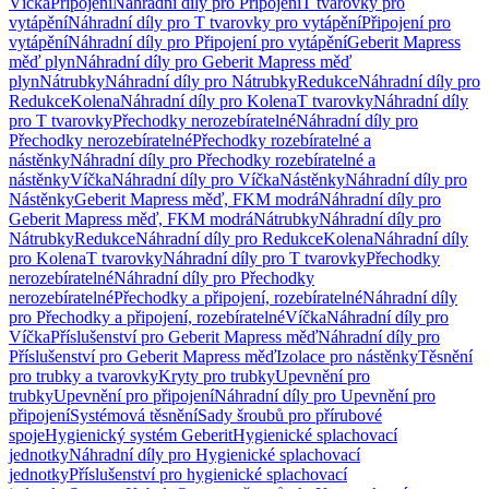
Víčka
Připojení
Náhradní díly pro Připojení
T tvarovky pro
vytápění
Náhradní díly pro T tvarovky pro vytápění
Připojení pro
vytápění
Náhradní díly pro Připojení pro vytápění
Geberit Mapress
měď plyn
Náhradní díly pro Geberit Mapress měď
plyn
Nátrubky
Náhradní díly pro Nátrubky
Redukce
Náhradní díly pro
Redukce
Kolena
Náhradní díly pro Kolena
T tvarovky
Náhradní díly
pro T tvarovky
Přechodky nerozebíratelné
Náhradní díly pro
Přechodky nerozebíratelné
Přechodky rozebíratelné a
nástěnky
Náhradní díly pro Přechodky rozebíratelné a
nástěnky
Víčka
Náhradní díly pro Víčka
Nástěnky
Náhradní díly pro
Nástěnky
Geberit Mapress měď, FKM modrá
Náhradní díly pro
Geberit Mapress měď, FKM modrá
Nátrubky
Náhradní díly pro
Nátrubky
Redukce
Náhradní díly pro Redukce
Kolena
Náhradní díly
pro Kolena
T tvarovky
Náhradní díly pro T tvarovky
Přechodky
nerozebíratelné
Náhradní díly pro Přechodky
nerozebíratelné
Přechodky a připojení, rozebíratelné
Náhradní díly
pro Přechodky a připojení, rozebíratelné
Víčka
Náhradní díly pro
Víčka
Příslušenství pro Geberit Mapress měď
Náhradní díly pro
Příslušenství pro Geberit Mapress měď
Izolace pro nástěnky
Těsnění
pro trubky a tvarovky
Kryty pro trubky
Upevnění pro
trubky
Upevnění pro připojení
Náhradní díly pro Upevnění pro
připojení
Systémová těsnění
Sady šroubů pro přírubové
spoje
Hygienický systém Geberit
Hygienické splachovací
jednotky
Náhradní díly pro Hygienické splachovací
jednotky
Příslušenství pro hygienické splachovací