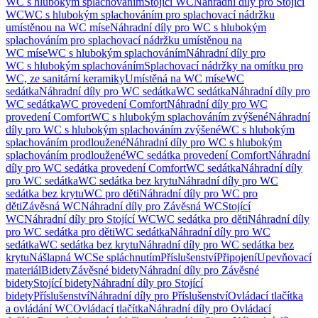
WC s hlubokým splachováním
Stojící WC
Náhradní díly pro Stojící
WC
WC s hlubokým splachováním pro splachovací nádržku
umístěnou na WC míse
Náhradní díly pro WC s hlubokým
splachováním pro splachovací nádržku umístěnou na
WC míse
WC s hlubokým splachováním
Náhradní díly pro
WC s hlubokým splachováním
Splachovací nádržky na omítku pro
WC, ze sanitární keramiky
Umístěná na WC míse
WC
sedátka
Náhradní díly pro WC sedátka
WC sedátka
Náhradní díly pro
WC sedátka
WC provedení Comfort
Náhradní díly pro WC
provedení Comfort
WC s hlubokým splachováním zvýšené
Náhradní
díly pro WC s hlubokým splachováním zvýšené
WC s hlubokým
splachováním prodloužené
Náhradní díly pro WC s hlubokým
splachováním prodloužené
WC sedátka provedení Comfort
Náhradní
díly pro WC sedátka provedení Comfort
WC sedátka
Náhradní díly
pro WC sedátka
WC sedátka bez krytu
Náhradní díly pro WC
sedátka bez krytu
WC pro děti
Náhradní díly pro WC pro
děti
Závěsná WC
Náhradní díly pro Závěsná WC
Stojící
WC
Náhradní díly pro Stojící WC
WC sedátka pro děti
Náhradní díly
pro WC sedátka pro děti
WC sedátka
Náhradní díly pro WC
sedátka
WC sedátka bez krytu
Náhradní díly pro WC sedátka bez
krytu
Nášlapná WC
Se spláchnutím
Příslušenství
Připojení
Upevňovací
materiál
Bidety
Závěsné bidety
Náhradní díly pro Závěsné
bidety
Stojící bidety
Náhradní díly pro Stojící
bidety
Příslušenství
Náhradní díly pro Příslušenství
Ovládací tlačítka
a ovládání WC
Ovládací tlačítka
Náhradní díly pro Ovládací