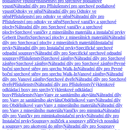
podlahové vpusti
Příslušenství pro sprchové podlahové
vpusti
Náhradní díly pro Příslušenství pro sprchové podlahové
vpusti
Odtoky ve stěně
Náhradní díly pro Odtoky ve
stěně
Příslušenství pro odtoky ve stěně
Náhradní díly pro
Příslušenství pro odtoky ve stěně
Sprchové vaničky a sprchové
plochy
Náhradní díly pro Sprchové vaničky a sprchové
plochy
Sprchové vaničky z minerálního materiálu a instalační prvky
Geberit Duofix
Sprchovací plochy z minerálních materiálů
Náhradní
díly pro Sprchovací plochy z minerálních materiálů
Instalační
prvky
Náhradní díly pro Instalační prvky
Specifické sprchové
odpadní soupravy
Náhradní díly pro Specifické sprchové odpadní
soupravy
Příslušenství
Sprchové zástěny
Náhradní díly pro Sprchové
zástěny
Sprchové zástěny
Náhradní díly pro Sprchové zástěny
Pevné
boční sprchové stěny pro sprchu Walk-In
Náhradní díly pro Pevné
boční sprchové stěny pro sprchu Walk-In
Vanové zástěny
Náhradní
díly pro Vanové zástěny
Sprchové dveře
Náhradní díly pro Sprchové
dveře
Příslušenství
Náhradní díly pro Příslušenství
Výklenkové
odkládací boxy pro sprchy
Výklenkové odkládací
boxy
Příslušenství
Vany
Vany ze sanitárního akrylátu
Náhradní díly
pro Vany ze sanitárního akrylátu
Obdélníkové vany
Náhradní díly
pro Obdélníkové vany
Vany z minerálního materiálu
Náhradní díly
pro Vany z minerálního materiálu
Vaničky pro miminka
Náhradní
díly pro Vaničky pro miminka
Instalační prvky
Náhradní díly pro
Instalační prvky
Soupravy nožiček a soupravy příčných nosníků
a soupravy pro ukotvení do stěny
Náhradní díly pro Soupravy