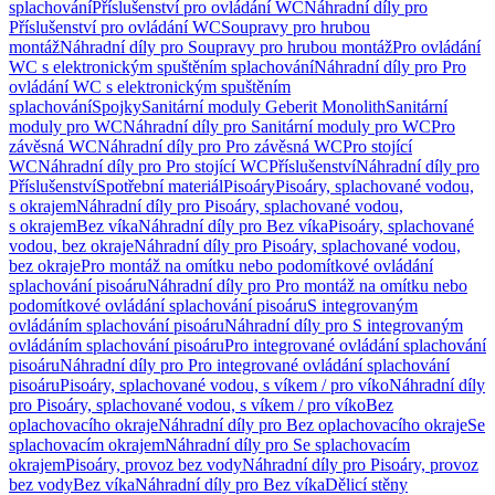
splachování
Příslušenství pro ovládání WC
Náhradní díly pro
Příslušenství pro ovládání WC
Soupravy pro hrubou
montáž
Náhradní díly pro Soupravy pro hrubou montáž
Pro ovládání
WC s elektronickým spuštěním splachování
Náhradní díly pro Pro
ovládání WC s elektronickým spuštěním
splachování
Spojky
Sanitární moduly Geberit Monolith
Sanitární
moduly pro WC
Náhradní díly pro Sanitární moduly pro WC
Pro
závěsná WC
Náhradní díly pro Pro závěsná WC
Pro stojící
WC
Náhradní díly pro Pro stojící WC
Příslušenství
Náhradní díly pro
Příslušenství
Spotřební materiál
Pisoáry
Pisoáry, splachované vodou,
s okrajem
Náhradní díly pro Pisoáry, splachované vodou,
s okrajem
Bez víka
Náhradní díly pro Bez víka
Pisoáry, splachované
vodou, bez okraje
Náhradní díly pro Pisoáry, splachované vodou,
bez okraje
Pro montáž na omítku nebo podomítkové ovládání
splachování pisoáru
Náhradní díly pro Pro montáž na omítku nebo
podomítkové ovládání splachování pisoáru
S integrovaným
ovládáním splachování pisoáru
Náhradní díly pro S integrovaným
ovládáním splachování pisoáru
Pro integrované ovládání splachování
pisoáru
Náhradní díly pro Pro integrované ovládání splachování
pisoáru
Pisoáry, splachované vodou, s víkem / pro víko
Náhradní díly
pro Pisoáry, splachované vodou, s víkem / pro víko
Bez
oplachovacího okraje
Náhradní díly pro Bez oplachovacího okraje
Se
splachovacím okrajem
Náhradní díly pro Se splachovacím
okrajem
Pisoáry, provoz bez vody
Náhradní díly pro Pisoáry, provoz
bez vody
Bez víka
Náhradní díly pro Bez víka
Dělicí stěny