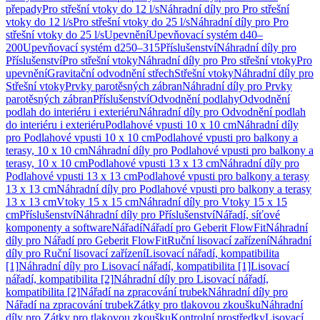
přepady
Pro střešní vtoky do 12 l/s
Náhradní díly pro Pro střešní
vtoky do 12 l/s
Pro střešní vtoky do 25 l/s
Náhradní díly pro Pro
střešní vtoky do 25 l/s
Upevnění
Upevňovací systém d40–
200
Upevňovací systém d250–315
Příslušenství
Náhradní díly pro
Příslušenství
Pro střešní vtoky
Náhradní díly pro Pro střešní vtoky
Pro
upevnění
Gravitační odvodnění střech
Střešní vtoky
Náhradní díly pro
Střešní vtoky
Prvky parotěsných zábran
Náhradní díly pro Prvky
parotěsných zábran
Příslušenství
Odvodnění podlahy
Odvodnění
podlah do interiéru i exteriéru
Náhradní díly pro Odvodnění podlah
do interiéru i exteriéru
Podlahové vpusti 10 x 10 cm
Náhradní díly
pro Podlahové vpusti 10 x 10 cm
Podlahové vpusti pro balkony a
terasy, 10 x 10 cm
Náhradní díly pro Podlahové vpusti pro balkony a
terasy, 10 x 10 cm
Podlahové vpusti 13 x 13 cm
Náhradní díly pro
Podlahové vpusti 13 x 13 cm
Podlahové vpusti pro balkony a terasy
13 x 13 cm
Náhradní díly pro Podlahové vpusti pro balkony a terasy
13 x 13 cm
Vtoky 15 x 15 cm
Náhradní díly pro Vtoky 15 x 15
cm
Příslušenství
Náhradní díly pro Příslušenství
Nářadí, síťové
komponenty a software
Nářadí
Nářadí pro Geberit FlowFit
Náhradní
díly pro Nářadí pro Geberit FlowFit
Ruční lisovací zařízení
Náhradní
díly pro Ruční lisovací zařízení
Lisovací nářadí, kompatibilita
[1]
Náhradní díly pro Lisovací nářadí, kompatibilita [1]
Lisovací
nářadí, kompatibilita [2]
Náhradní díly pro Lisovací nářadí,
kompatibilita [2]
Nářadí na zpracování trubek
Náhradní díly pro
Nářadí na zpracování trubek
Zátky pro tlakovou zkoušku
Náhradní
díly pro Zátky pro tlakovou zkoušku
Kontrolní prostředky
Lisovací