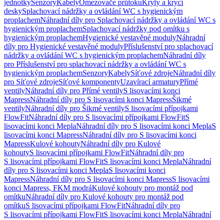
jednotky
Senzory
Kabely
Omezovače průtoku
Kryty a krycí
desky
Splachovací nádržky a ovládání WC s hygienickým
proplachem
Náhradní díly pro Splachovací nádržky a ovládání WC s
hygienickým proplachem
Splachovací nádržky pod omítku s
hygienickým proplachem
Hygienické vestavěné moduly
Náhradní
díly pro Hygienické vestavěné moduly
Příslušenství pro splachovací
nádržky a ovládání WC s hygienickým proplachem
Náhradní díly
pro Příslušenství pro splachovací nádržky a ovládání WC s
hygienickým proplachem
Senzory
Kabely
Síťové zdroje
Náhradní díly
pro Síťové zdroje
Síťové komponenty
Uzavírací armatury
Přímé
ventily
Náhradní díly pro Přímé ventily
S lisovacími konci
Mapress
Náhradní díly pro S lisovacími konci Mapress
Šikmé
ventily
Náhradní díly pro Šikmé ventily
S lisovacími přípojkami
FlowFit
Náhradní díly pro S lisovacími přípojkami FlowFit
S
lisovacími konci Mepla
Náhradní díly pro S lisovacími konci Mepla
S
lisovacími konci Mapress
Náhradní díly pro S lisovacími konci
Mapress
Kulové kohouty
Náhradní díly pro Kulové
kohouty
S lisovacími přípojkami FlowFit
Náhradní díly pro
S lisovacími přípojkami FlowFit
S lisovacími konci Mepla
Náhradní
díly pro S lisovacími konci Mepla
S lisovacími konci
Mapress
Náhradní díly pro S lisovacími konci Mapress
S lisovacími
konci Mapress, FKM modrá
Kulové kohouty pro montáž pod
omítku
Náhradní díly pro Kulové kohouty pro montáž pod
omítku
S lisovacími přípojkami FlowFit
Náhradní díly pro
S lisovacími přípojkami FlowFit
S lisovacími konci Mepla
Náhradní