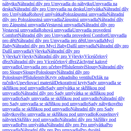
nábytku
Náhradní díly pro Umyvadla do nábytku
Umyvadla na
desku
Náhradní díly pro Umyvadla na desku
Umývátka
Náhradní díly
pro Umývátka
Rohové umývátka
Polozápustná umyvadla
Náhradní
díly pro Polozápustná umyvadla
Zápustná umyvadla
Náhradní díly
pro Zápustná umyvadla
Vestavná umyvadla
Náhradní díly pro
Vestavná umyvadla
Rohová umyvadla
Umyvadla provedení
Comfort
Náhradní díly pro Umyvadla provedení Comfort
Umyvadla
pro děti
Náhradní díly pro Umyvadla pro děti
Umyvadla
Mycí
žlaby
Náhradní díly pro Mycí žlaby
Další umyvadla
Náhradní díly pro
Další umyvadla
Výlevka
Náhradní díly pro
Výlevka
Výlevky
Náhradní díly pro Výlevky
Víceúčelový
dřez
Náhradní díly pro Víceúčelový dřez
Záchytné kalové
umyvadlo
Umyvadla pro učebny
Příslušenství
Sloupy
Náhradní díly
pro Sloupy
Sloupy
Polosloupy
Náhradní díly pro
Polosloupy
Příslušenství
Kryty odpadního ventilu
Držák na
ručníky
Upevňovací materiál
Dekorativní kryty
Sady umyvadla se
skříňkou pod umyvadlo
Sady umývátka se skříňkou pod
umyvadlo
Náhradní díly pro Sady umývátka se skříňkou pod
umyvadlo
Sady umyvadla se skříňkou pod umyvadlo
Náhradní díly
pro Sady umyvadla se skříňkou pod umyvadlo
Sady nábytkového
umyvadla se skříňkou pod umyvadlo
Náhradní díly pro Sady
nábytkového umyvadla se skříňkou pod umyvadlo
Koupelnový
nábytek
Skříňky pod umyvadlo
Náhradní díly pro Skříňky pod
umyvadlo
Pro umývátka
Náhradní díly pro Pro umývátka
Pro
umyvadla
Náhradní díly pro Pro umyvadla
Pro dvojitá