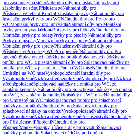
pro zásobníky na stěnu
Náhradní díly pro Instalační prvky pro
zásobníky na stěnu
Příslušenství
Náhradní díly pro
Příslušenství
Geberit Kombifix
Instalační prvky
Náhradní díly pro
Instalační prvky
Prvky pro WC
Náhradní díly pro Prvky pro
WC
Montážní prvky pro umyvadla
Náhradní díly pro Montážní
prvky pro umyvadla
Montážní prvky pro bidety
Náhradní díly pro
Montážní prvky pro bidety
Prvky pro pisoáry
Náhradní díly pro
Prvky pro pisoáry
Montážní prvky pro sprchy
Náhradní díly pro
Montážní prvky pro sprchy
Příslušenství
Náhradní díly pro
Příslušenství
Pro prvky WC
Pro upevnění
Náhradní díly pro Pro
upevnění
Splachovací nádržky na omítku
Splachovací nádržky na
omítku pro WC, z plastu
Náhradní díly pro Splachovací nádržky na
omítku pro WC, z plastu
Umístěné na WC míse
Náhradní díly pro
Umístěné na WC míse
Vysokopoložené
Náhradní díly pro
Vysokopoložené
Nízko a středněpoložené
Náhradní díly pro Nízko a
středněpoložené
Splachovací nádržky na omítku pro WC, ze
sanitární keramiky
Náhradní díly pro Splachovací nádržky na omítku
pro WC, ze sanitární keramiky
Umístěný na WC míse
Náhradní díly
pro Umístěný na WC míse
Splachovací trubky pro splachovací
nádržky na omítku
Náhradní díly pro Splachovací trubky pro
splachovací nádržky na omítku
Vysokopoložené
Náhradní díly pro
Vysokopoložené
Nízko a středněpoložené
Příslušenství
Náhradní díly
pro Příslušenství
Připojení
Náhradní díly pro
Připojení
Manžety
Spojky, růžice a díly proti vzdutí
Splachovací
nádržky pod omítku
Splachovací nádržky pod omítku