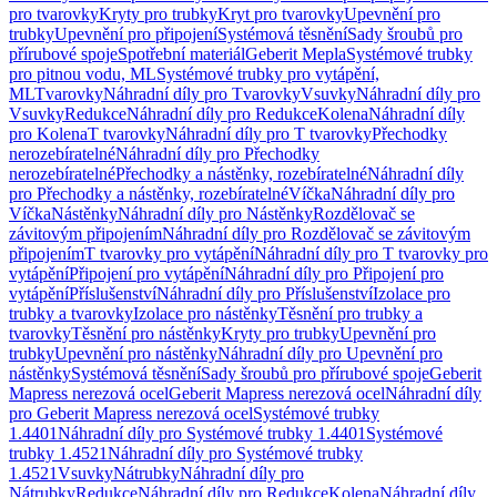
pro tvarovky
Kryty pro trubky
Kryt pro tvarovky
Upevnění pro
trubky
Upevnění pro připojení
Systémová těsnění
Sady šroubů pro
přírubové spoje
Spotřební materiál
Geberit Mepla
Systémové trubky
pro pitnou vodu, ML
Systémové trubky pro vytápění,
ML
Tvarovky
Náhradní díly pro Tvarovky
Vsuvky
Náhradní díly pro
Vsuvky
Redukce
Náhradní díly pro Redukce
Kolena
Náhradní díly
pro Kolena
T tvarovky
Náhradní díly pro T tvarovky
Přechodky
nerozebíratelné
Náhradní díly pro Přechodky
nerozebíratelné
Přechodky a nástěnky, rozebíratelné
Náhradní díly
pro Přechodky a nástěnky, rozebíratelné
Víčka
Náhradní díly pro
Víčka
Nástěnky
Náhradní díly pro Nástěnky
Rozdělovač se
závitovým připojením
Náhradní díly pro Rozdělovač se závitovým
připojením
T tvarovky pro vytápění
Náhradní díly pro T tvarovky pro
vytápění
Připojení pro vytápění
Náhradní díly pro Připojení pro
vytápění
Příslušenství
Náhradní díly pro Příslušenství
Izolace pro
trubky a tvarovky
Izolace pro nástěnky
Těsnění pro trubky a
tvarovky
Těsnění pro nástěnky
Kryty pro trubky
Upevnění pro
trubky
Upevnění pro nástěnky
Náhradní díly pro Upevnění pro
nástěnky
Systémová těsnění
Sady šroubů pro přírubové spoje
Geberit
Mapress nerezová ocel
Geberit Mapress nerezová ocel
Náhradní díly
pro Geberit Mapress nerezová ocel
Systémové trubky
1.4401
Náhradní díly pro Systémové trubky 1.4401
Systémové
trubky 1.4521
Náhradní díly pro Systémové trubky
1.4521
Vsuvky
Nátrubky
Náhradní díly pro
Nátrubky
Redukce
Náhradní díly pro Redukce
Kolena
Náhradní díly