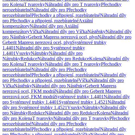
pro Kolena
T tvarovky
Náhradní díly pro T tvarovky
Přechodky
nerozebíratelné
Náhradní díly pro Přechodky
nerozebíratelné
Přechodky a připojení, rozebíratelné
Náhradní díly
pro Přechodky a připojení, rozebíratelné
Axiální
kompenzátory
Náhradní díly pro Axiální
kompenzátory
Víčka
Náhradní díly pro Víčka
Nástěnky
Náhradní díly
pro Nástěnky
Geberit Mapress nerezová ocel, plyn
Náhradní díly pro
Geberit Mapress nerezová ocel, plyn
Systémové trubky
1.4401
Náhradní díly pro Systémové trubky
1.4401
Vsuvky
Nátrubky
Náhradní díly pro
Nátrubky
Redukce
Náhradní díly pro Redukce
Kolena
Náhradní díly
pro Kolena
T tvarovky
Náhradní díly pro T tvarovky
Přechodky
nerozebíratelné
Náhradní díly pro Přechodky
nerozebíratelné
Přechodky a připojení, rozebíratelné
Náhradní díly
pro Přechodky a připojení, rozebíratelné
Víčka
Náhradní díly pro
Víčka
Nástěnky
Náhradní díly pro Nástěnky
Geberit Mapress
nerezová ocel, FKM modrá
Náhradní díly pro Geberit Mapress
nerezová ocel, FKM modrá
Systémové trubky 1.4401
Náhradní díly
pro Systémové trubky 1.4401
Systémové trubky 1.4521
Náhradní
díly pro Systémové trubky 1.4521
Vsuvky
Nátrubky
Náhradní díly
pro Nátrubky
Redukce
Náhradní díly pro Redukce
Kolena
Náhradní
díly pro Kolena
T tvarovky
Náhradní díly pro T tvarovky
Přechodky
nerozebíratelné
Náhradní díly pro Přechodky
nerozebíratelné
Přechodky a připojení, rozebíratelné
Náhradní díly
pro Přechodky a připojení, rozebíratelné
Víčka
Náhradní díly pro