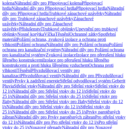
kolena
Náhradní díly pro Připojovací kolena
Připojovací
hrdla
Náhradní díly pro Připojovací hrdla
Připojovací hrdla
Náhradní
díly pro Připojovací hrdla
Trubkové zápachové uzávěrky
Náhradní
díly pro Trubkové zápachové uzávěrky
Zápachové
uzávěrky
Náhradní díly pro Zápachové
uzávěrky
Příslušenství
Trubkové objímky
Upevnění pro trubkové
objímky
Nosné korýtka
Víčka
Těsnění
Ochranné zátky
Spotřební
materiál
Požární ochrana, zvuková izolace a ochrana proti
vlhkosti
Požární ochrana
Náhradní díly pro Požární ochrana
Požární
ochrana pro kanalizační systémy
Náhradní díly pro Požární ochrana
pro kanalizační systémy
Zvuková izolace
Izolace pro přerušení hluku
šířeného konstrukcemi
Izolace pro přerušení hluku šířeného
konstrukcemi a proti hluku šířenému vzduchem
Ochrana proti
vlhkosti
Těsnění
Přivzdušňovací ventily pro
kanalizaci
Přivzdušňovací ventily
Náhradní díly pro Přivzdušňovací
ventily
Prvky k zadržení energie
Střešní odvodňovací systém Geberit
Pluvia
Střešní vtoky
Náhradní díly pro Střešní vtoky
Střešní vtoky do
12 l/s
Náhradní díly pro Střešní vtoky do 12 l/s
Střešní vtoky do
25 l/s
Náhradní díly pro Střešní vtoky do 25 l/s
Střešní vtoky pro
žlaby
Náhradní díly pro Střešní vtoky pro žlaby
Střešní vtoky do 12
l/s
Náhradní díly pro Střešní vtoky do 12 l/s
Střešní vtoky do
25 l/s
Náhradní díly pro Střešní vtoky do 25 l/s
Prvky parotěsných
zábran
Náhradní díly pro Prvky parotěsných zábran
Pro střešní vtoky
do 12 l/s
Náhradní díly pro Pro střešní vtoky do 12 l/s
Pro střešní
vtoky do 25 l/s
Nouzové přepady
Náhradní díly pro Nouzové