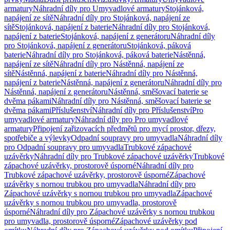
armatury
Náhradní díly pro Umyvadlové armatury
Stojánková,
napájení ze sítě
Náhradní díly pro Stojánková, napájení ze
sítě
Stojánková, napájení z baterie
Náhradní díly pro Stojánková,
napájení z baterie
Stojánková, napájení z generátoru
Náhradní díly
pro Stojánková, napájení z generátoru
Stojánková, páková
baterie
Náhradní díly pro Stojánková, páková baterie
Nástěnná,
napájení ze sítě
Náhradní díly pro Nástěnná, napájení ze
sítě
Nástěnná, napájení z baterie
Náhradní díly pro Nástěnná,
napájení z baterie
Nástěnná, napájení z generátoru
Náhradní díly pro
Nástěnná, napájení z generátoru
Nástěnná, směšovací baterie se
dvěma pákami
Náhradní díly pro Nástěnná, směšovací baterie se
dvěma pákami
Příslušenství
Náhradní díly pro Příslušenství
Pro
umyvadlové armatury
Náhradní díly pro Pro umyvadlové
armatury
Připojení zařizovacích předmětů pro mycí prostor, dřezy,
spotřebiče a výlevky
Odpadní soupravy pro umyvadla
Náhradní díly
pro Odpadní soupravy pro umyvadla
Trubkové zápachové
uzávěrky
Náhradní díly pro Trubkové zápachové uzávěrky
Trubkové
zápachové uzávěrky, prostorově úsporné
Náhradní díly pro
Trubkové zápachové uzávěrky, prostorově úsporné
Zápachové
uzávěrky s nornou trubkou pro umyvadla
Náhradní díly pro
Zápachové uzávěrky s nornou trubkou pro umyvadla
Zápachové
uzávěrky s nornou trubkou pro umyvadla, prostorově
úsporné
Náhradní díly pro Zápachové uzávěrky s nornou trubkou
pro umyvadla, prostorově úsporné
Zápachové uzávěrky pod