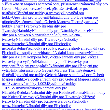
Víčka
Geberit Mapress nerezová ocel, příslušenství
Náhradní díly pro
Geberit Mapress nerezová ocel, příslušenství
Izolace pro
nástěnky
Těsnění pro trubky a tvarovky
Upevnění pro
trubky
Upevnění pro připojení
Náhradní díly pro Upevnění pro
připojení
Systémová těsnění
Geberit Mapress Therm
Systémové
trubky Therm
Tvarovky
Náhradní díly pro
Tvarovky
Nátrubky
Náhradní díly pro Nátrubky
Redukce
Náhradní
díly pro Redukce
Kolena
Náhradní díly pro Kolena
T
tvarovky
Náhradní díly pro T tvarovky
Přechodky
nerozebíratelné
Náhradní díly pro Přechodky
nerozebíratelné
Přechodky a spojky, rozebíratelné
Náhradní díly pro
Přechodky a spojky, rozebíratelné
Axiální kompenzátory
Náhradní
díly pro Axiální kompenzátory
Víčka
Náhradní díly pro Víčka
T
tvarovky pro vytápění
Náhradní díly pro T tvarovky pro
vytápění
Připojení pro vytápění
Náhradní díly pro Připojení pro
vytápění
Příslušenství pro Geberit Mapress Therm
Systémová
těsnění
Upevnění pro trubky
Geberit Mapress uhlíková ocel
Geberit
Mapress uhlíková ocel
Náhradní díly pro Geberit Mapress uhlíková
ocel
Systémové trubky 1.0034
Systémové trubky
1.0215
Vsuvky
Nátrubky
Náhradní díly pro
Nátrubky
Redukce
Náhradní díly pro Redukce
Kolena
Náhradní díly
pro Kolena
T tvarovky
Náhradní díly pro T tvarovky
Křížové
tvarovky
Náhradní díly pro Křížové tvarovky
Přechodky
nerozebíratelné
Náhradní díly pro Přechodky