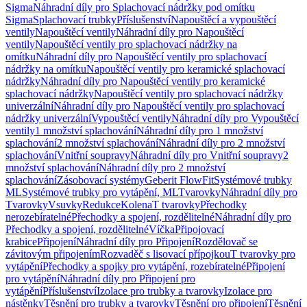
Sigma
Náhradní díly pro Splachovací nádržky pod omítku
Sigma
Splachovací trubky
Příslušenství
Napouštěcí a vypouštěcí
ventily
Napouštěcí ventily
Náhradní díly pro Napouštěcí
ventily
Napouštěcí ventily pro splachovací nádržky na
omítku
Náhradní díly pro Napouštěcí ventily pro splachovací
nádržky na omítku
Napouštěcí ventily pro keramické splachovací
nádržky
Náhradní díly pro Napouštěcí ventily pro keramické
splachovací nádržky
Napouštěcí ventily pro splachovací nádržky
univerzální
Náhradní díly pro Napouštěcí ventily pro splachovací
nádržky univerzální
Vypouštěcí ventily
Náhradní díly pro Vypouštěcí
ventily
1 množství splachování
Náhradní díly pro 1 množství
splachování
2 množství splachování
Náhradní díly pro 2 množství
splachování
Vnitřní soupravy
Náhradní díly pro Vnitřní soupravy
2
množství splachování
Náhradní díly pro 2 množství
splachování
Zásobovací systémy
Geberit FlowFit
Systémové trubky
ML
Systémové trubky pro vytápění, ML
Tvarovky
Náhradní díly pro
Tvarovky
Vsuvky
Redukce
Kolena
T tvarovky
Přechodky
nerozebíratelné
Přechodky a spojení, rozdělitelné
Náhradní díly pro
Přechodky a spojení, rozdělitelné
Víčka
Připojovací
krabice
Připojení
Náhradní díly pro Připojení
Rozdělovač se
závitovým připojením
Rozvaděč s lisovací přípojkou
T tvarovky pro
vytápění
Přechodky a spojky pro vytápění, rozebíratelné
Připojení
pro vytápění
Náhradní díly pro Připojení pro
vytápění
Příslušenství
Izolace pro trubky a tvarovky
Izolace pro
nástěnky
Těsnění pro trubky a tvarovky
Těsnění pro připojení
Těsnění