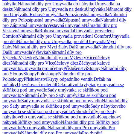
nábytku
Náhradní díly pro Umyvadla do nábytku
Umyvadla na
desku
Náhradní díly pro Umyvadla na desku
Umývátka
Náhradní díly
pro Umývátka
Rohové umývátka
Polozápustná umyvadla
Náhradní
díly pro Polozápustná umyvadla
Zápustná umyvadla
Náhradní díly
pro Zápustná umyvadla
Vestavná umyvadla
Náhradní díly pro
Vestavná umyvadla
Rohová umyvadla
Umyvadla provedení
Comfort
Náhradní díly pro Umyvadla provedení Comfort
Umyvadla
pro děti
Náhradní díly pro Umyvadla pro děti
Umyvadla
Mycí
žlaby
Náhradní díly pro Mycí žlaby
Další umyvadla
Náhradní díly pro
Další umyvadla
Výlevka
Náhradní díly pro
Výlevka
Výlevky
Náhradní díly pro Výlevky
Víceúčelový
dřez
Náhradní díly pro Víceúčelový dřez
Záchytné kalové
umyvadlo
Umyvadla pro učebny
Příslušenství
Sloupy
Náhradní díly
pro Sloupy
Sloupy
Polosloupy
Náhradní díly pro
Polosloupy
Příslušenství
Kryty odpadního ventilu
Držák na
ručníky
Upevňovací materiál
Dekorativní kryty
Sady umyvadla se
skříňkou pod umyvadlo
Sady umývátka se skříňkou pod
umyvadlo
Náhradní díly pro Sady umývátka se skříňkou pod
umyvadlo
Sady umyvadla se skříňkou pod umyvadlo
Náhradní díly
pro Sady umyvadla se skříňkou pod umyvadlo
Sady nábytkového
umyvadla se skříňkou pod umyvadlo
Náhradní díly pro Sady
nábytkového umyvadla se skříňkou pod umyvadlo
Koupelnový
nábytek
Skříňky pod umyvadlo
Náhradní díly pro Skříňky pod
umyvadlo
Pro umývátka
Náhradní díly pro Pro umývátka
Pro
umyvadla
Náhradní díly pro Pro umyvadla
Pro dvojitá