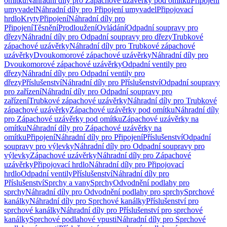
omítku
Náhradní díly pro Zápachové uzávěrky pod omítku
Připojení
umyvadel
Náhradní díly pro Připojení umyvadel
Připojovací
hrdlo
Kryty
Připojení
Náhradní díly pro
Připojení
Těsnění
Prodloužení
Ovládání
Odpadní soupravy pro
dřezy
Náhradní díly pro Odpadní soupravy pro dřezy
Trubkové
zápachové uzávěrky
Náhradní díly pro Trubkové zápachové
uzávěrky
Dvoukomorové zápachové uzávěrky
Náhradní díly pro
Dvoukomorové zápachové uzávěrky
Odpadní ventily pro
dřezy
Náhradní díly pro Odpadní ventily pro
dřezy
Příslušenství
Náhradní díly pro Příslušenství
Odpadní soupravy
pro zařízení
Náhradní díly pro Odpadní soupravy pro
zařízení
Trubkové zápachové uzávěrky
Náhradní díly pro Trubkové
zápachové uzávěrky
Zápachové uzávěrky pod omítku
Náhradní díly
pro Zápachové uzávěrky pod omítku
Zápachové uzávěrky na
omítku
Náhradní díly pro Zápachové uzávěrky na
omítku
Připojení
Náhradní díly pro Připojení
Příslušenství
Odpadní
soupravy pro výlevky
Náhradní díly pro Odpadní soupravy pro
výlevky
Zápachové uzávěrky
Náhradní díly pro Zápachové
uzávěrky
Připojovací hrdlo
Náhradní díly pro Připojovací
hrdlo
Odpadní ventily
Příslušenství
Náhradní díly pro
Příslušenství
Sprchy a vany
Sprchy
Odvodnění podlahy pro
sprchy
Náhradní díly pro Odvodnění podlahy pro sprchy
Sprchové
kanálky
Náhradní díly pro Sprchové kanálky
Příslušenství pro
sprchové kanálky
Náhradní díly pro Příslušenství pro sprchové
kanálky
Sprchové podlahové vpusti
Náhradní díly pro Sprchové