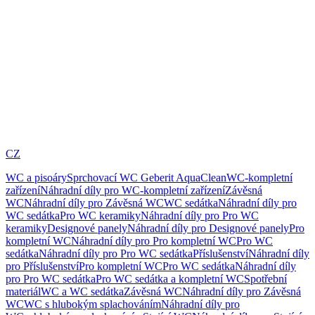
CZ
WC a pisoáry
Sprchovací WC Geberit AquaClean
WC-kompletní
zařízení
Náhradní díly pro WC-kompletní zařízení
Závěsná
WC
Náhradní díly pro Závěsná WC
WC sedátka
Náhradní díly pro
WC sedátka
Pro WC keramiky
Náhradní díly pro Pro WC
keramiky
Designové panely
Náhradní díly pro Designové panely
Pro
kompletní WC
Náhradní díly pro Pro kompletní WC
Pro WC
sedátka
Náhradní díly pro Pro WC sedátka
Příslušenství
Náhradní díly
pro Příslušenství
Pro kompletní WC
Pro WC sedátka
Náhradní díly
pro Pro WC sedátka
Pro WC sedátka a kompletní WC
Spotřební
materiál
WC a WC sedátka
Závěsná WC
Náhradní díly pro Závěsná
WC
WC s hlubokým splachováním
Náhradní díly pro