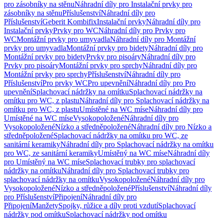
pro zásobníky na stěnu
Náhradní díly pro Instalační prvky pro
zásobníky na stěnu
Příslušenství
Náhradní díly pro
Příslušenství
Geberit Kombifix
Instalační prvky
Náhradní díly pro
Instalační prvky
Prvky pro WC
Náhradní díly pro Prvky pro
WC
Montážní prvky pro umyvadla
Náhradní díly pro Montážní
prvky pro umyvadla
Montážní prvky pro bidety
Náhradní díly pro
Montážní prvky pro bidety
Prvky pro pisoáry
Náhradní díly pro
Prvky pro pisoáry
Montážní prvky pro sprchy
Náhradní díly pro
Montážní prvky pro sprchy
Příslušenství
Náhradní díly pro
Příslušenství
Pro prvky WC
Pro upevnění
Náhradní díly pro Pro
upevnění
Splachovací nádržky na omítku
Splachovací nádržky na
omítku pro WC, z plastu
Náhradní díly pro Splachovací nádržky na
omítku pro WC, z plastu
Umístěné na WC míse
Náhradní díly pro
Umístěné na WC míse
Vysokopoložené
Náhradní díly pro
Vysokopoložené
Nízko a středněpoložené
Náhradní díly pro Nízko a
středněpoložené
Splachovací nádržky na omítku pro WC, ze
sanitární keramiky
Náhradní díly pro Splachovací nádržky na omítku
pro WC, ze sanitární keramiky
Umístěný na WC míse
Náhradní díly
pro Umístěný na WC míse
Splachovací trubky pro splachovací
nádržky na omítku
Náhradní díly pro Splachovací trubky pro
splachovací nádržky na omítku
Vysokopoložené
Náhradní díly pro
Vysokopoložené
Nízko a středněpoložené
Příslušenství
Náhradní díly
pro Příslušenství
Připojení
Náhradní díly pro
Připojení
Manžety
Spojky, růžice a díly proti vzdutí
Splachovací
nádržky pod omítku
Splachovací nádržky pod omítku