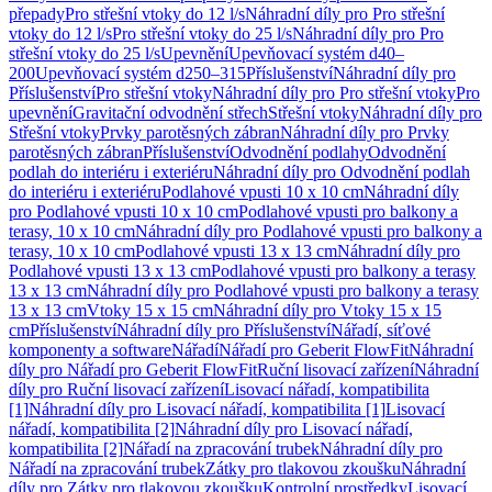
přepady
Pro střešní vtoky do 12 l/s
Náhradní díly pro Pro střešní
vtoky do 12 l/s
Pro střešní vtoky do 25 l/s
Náhradní díly pro Pro
střešní vtoky do 25 l/s
Upevnění
Upevňovací systém d40–
200
Upevňovací systém d250–315
Příslušenství
Náhradní díly pro
Příslušenství
Pro střešní vtoky
Náhradní díly pro Pro střešní vtoky
Pro
upevnění
Gravitační odvodnění střech
Střešní vtoky
Náhradní díly pro
Střešní vtoky
Prvky parotěsných zábran
Náhradní díly pro Prvky
parotěsných zábran
Příslušenství
Odvodnění podlahy
Odvodnění
podlah do interiéru i exteriéru
Náhradní díly pro Odvodnění podlah
do interiéru i exteriéru
Podlahové vpusti 10 x 10 cm
Náhradní díly
pro Podlahové vpusti 10 x 10 cm
Podlahové vpusti pro balkony a
terasy, 10 x 10 cm
Náhradní díly pro Podlahové vpusti pro balkony a
terasy, 10 x 10 cm
Podlahové vpusti 13 x 13 cm
Náhradní díly pro
Podlahové vpusti 13 x 13 cm
Podlahové vpusti pro balkony a terasy
13 x 13 cm
Náhradní díly pro Podlahové vpusti pro balkony a terasy
13 x 13 cm
Vtoky 15 x 15 cm
Náhradní díly pro Vtoky 15 x 15
cm
Příslušenství
Náhradní díly pro Příslušenství
Nářadí, síťové
komponenty a software
Nářadí
Nářadí pro Geberit FlowFit
Náhradní
díly pro Nářadí pro Geberit FlowFit
Ruční lisovací zařízení
Náhradní
díly pro Ruční lisovací zařízení
Lisovací nářadí, kompatibilita
[1]
Náhradní díly pro Lisovací nářadí, kompatibilita [1]
Lisovací
nářadí, kompatibilita [2]
Náhradní díly pro Lisovací nářadí,
kompatibilita [2]
Nářadí na zpracování trubek
Náhradní díly pro
Nářadí na zpracování trubek
Zátky pro tlakovou zkoušku
Náhradní
díly pro Zátky pro tlakovou zkoušku
Kontrolní prostředky
Lisovací