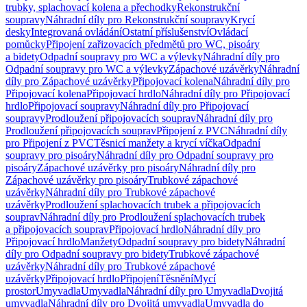
trubky, splachovací kolena a přechodky
Rekonstrukční
soupravy
Náhradní díly pro Rekonstrukční soupravy
Krycí
desky
Integrovaná ovládání
Ostatní příslušenství
Ovládací
pomůcky
Připojení zařizovacích předmětů pro WC, pisoáry
a bidety
Odpadní soupravy pro WC a výlevky
Náhradní díly pro
Odpadní soupravy pro WC a výlevky
Zápachové uzávěrky
Náhradní
díly pro Zápachové uzávěrky
Připojovací kolena
Náhradní díly pro
Připojovací kolena
Připojovací hrdlo
Náhradní díly pro Připojovací
hrdlo
Připojovací soupravy
Náhradní díly pro Připojovací
soupravy
Prodloužení připojovacích souprav
Náhradní díly pro
Prodloužení připojovacích souprav
Připojení z PVC
Náhradní díly
pro Připojení z PVC
Těsnicí manžety a krycí víčka
Odpadní
soupravy pro pisoáry
Náhradní díly pro Odpadní soupravy pro
pisoáry
Zápachové uzávěrky pro pisoáry
Náhradní díly pro
Zápachové uzávěrky pro pisoáry
Trubkové zápachové
uzávěrky
Náhradní díly pro Trubkové zápachové
uzávěrky
Prodloužení splachovacích trubek a připojovacích
souprav
Náhradní díly pro Prodloužení splachovacích trubek
a připojovacích souprav
Připojovací hrdlo
Náhradní díly pro
Připojovací hrdlo
Manžety
Odpadní soupravy pro bidety
Náhradní
díly pro Odpadní soupravy pro bidety
Trubkové zápachové
uzávěrky
Náhradní díly pro Trubkové zápachové
uzávěrky
Připojovací hrdlo
Připojení
Těsnění
Mycí
prostor
Umyvadla
Umyvadla
Náhradní díly pro Umyvadla
Dvojitá
umyvadla
Náhradní díly pro Dvojitá umyvadla
Umyvadla do