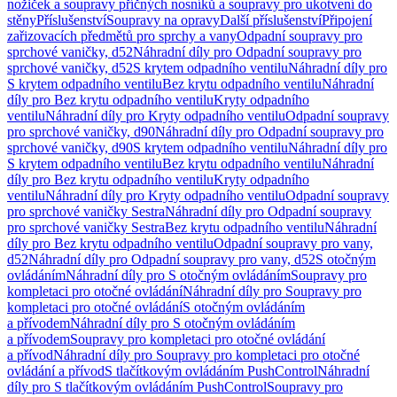
nožiček a soupravy příčných nosníků a soupravy pro ukotvení do
stěny
Příslušenství
Soupravy na opravy
Další příslušenství
Připojení
zařizovacích předmětů pro sprchy a vany
Odpadní soupravy pro
sprchové vaničky, d52
Náhradní díly pro Odpadní soupravy pro
sprchové vaničky, d52
S krytem odpadního ventilu
Náhradní díly pro
S krytem odpadního ventilu
Bez krytu odpadního ventilu
Náhradní
díly pro Bez krytu odpadního ventilu
Kryty odpadního
ventilu
Náhradní díly pro Kryty odpadního ventilu
Odpadní soupravy
pro sprchové vaničky, d90
Náhradní díly pro Odpadní soupravy pro
sprchové vaničky, d90
S krytem odpadního ventilu
Náhradní díly pro
S krytem odpadního ventilu
Bez krytu odpadního ventilu
Náhradní
díly pro Bez krytu odpadního ventilu
Kryty odpadního
ventilu
Náhradní díly pro Kryty odpadního ventilu
Odpadní soupravy
pro sprchové vaničky Sestra
Náhradní díly pro Odpadní soupravy
pro sprchové vaničky Sestra
Bez krytu odpadního ventilu
Náhradní
díly pro Bez krytu odpadního ventilu
Odpadní soupravy pro vany,
d52
Náhradní díly pro Odpadní soupravy pro vany, d52
S otočným
ovládáním
Náhradní díly pro S otočným ovládáním
Soupravy pro
kompletaci pro otočné ovládání
Náhradní díly pro Soupravy pro
kompletaci pro otočné ovládání
S otočným ovládáním
a přívodem
Náhradní díly pro S otočným ovládáním
a přívodem
Soupravy pro kompletaci pro otočné ovládání
a přívod
Náhradní díly pro Soupravy pro kompletaci pro otočné
ovládání a přívod
S tlačítkovým ovládáním PushControl
Náhradní
díly pro S tlačítkovým ovládáním PushControl
Soupravy pro