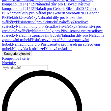
kompatibilita [4] / [2]
Náhradní díly pro Lisovací nástroje,
kompatibilita [4] / [2]
Nářadí pro Geberit Silent-db20 / Geberit
PE
Náhradní díly pro Nářadí pro Geberit Silent-db20 / Geberit
PE
Elektrické svářečky
Náhradní díly pro Elektrické
svářečky
Příslušenství pro elektrické svářečky
Zrcadlové
svářečky
Náhradní díly pro Zrcadlové svářečky
Příslušenství pro
zrcadlové svářečky
Náhradní díly pro Příslušenství pro zrcadlové
svářečky
Nářadí na zpracování trubek
Náhradní díly pro Nářadí na
zpracování trubek
Příslušenství pro nářadí na zpracování
trubek
Náhradní díly pro Příslušenství pro nářadí na zpracování
trubek
Nápověda k obsluze
Dálková ovládání
Kategorie výrobků
Koupelnové série
Novinky