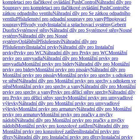
kompletaci pro tlačítkové ovládání PushControl
Náhradní díly pro
Soupravy pro kompletaci pro tlačítkové ovládání PushControl
Se
zátkou odpadního ventilu
Náhradní díly pro Se zátkou odpadního
ventilu
Příslušenství pro odpadní soupravy pro vany
Připojovací
soupravy
Přívody vody
Instalační a splachovací systémy
Geberit
Duofix
Systémové stěny
Náhradní díly pro Systémové stěny
Nosné
systémy
Náhradní díly pro Nosné
systémy
Opláštění
Příslušenství
Náhradní díly pro
Příslušenství
Instalační prvky
Náhradní díly pro Instalační
prvky
Prvky pro WC
Náhradní díly pro Prvky pro WC
Montážní
prvky pro umyvadla
Náhradní díly pro Montážní prvky pro
umyvadla
Montážní prvky pro bidety
Náhradní díly pro Montážní
prvky pro bidety
Montážní prvky pro pisoáry
Náhradní díly pro
Montážní prvky pro pisoáry
Montážní prvky pro sprchy s odtokem
ve stěně
Náhradní díly pro Montážní prvky pro sprchy s odtokem ve
stěně
Montážní prvky pro sprchy a vany
Náhradní díly pro Montážní
prvky pro sprchy a vany
Prvky pro dělicí stěny sprchy
Náhradní díly
pro Prvky pro dělicí stěny sprchy
Montážní prvky pro umyvadlové
výlevky
Náhradní díly pro Montážní prvky pro umyvadlové
výlevky
Montážní prvky pro armatury
Náhradní díly pro Montážní
prvky pro armatury
Montážní prvky pro pračky a myčky
nádobí
Náhradní díly pro Montážní prvky pro pračky a myčky
nádobí
Montážní prvky pro konzolové zatížení
Náhradní díly pro
Montážní prvky pro konzolové zatížení
Instalační prvky pro
dřezy
Náhradní díly pro Instalační prvky pro dřezy
Instalační prvky