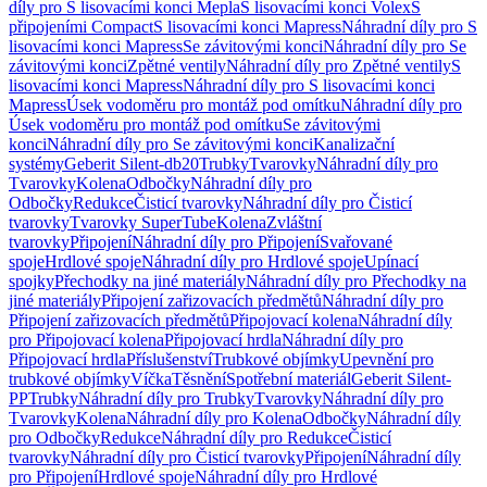
díly pro S lisovacími konci Mepla
S lisovacími konci Volex
S
připojeními Compact
S lisovacími konci Mapress
Náhradní díly pro S
lisovacími konci Mapress
Se závitovými konci
Náhradní díly pro Se
závitovými konci
Zpětné ventily
Náhradní díly pro Zpětné ventily
S
lisovacími konci Mapress
Náhradní díly pro S lisovacími konci
Mapress
Úsek vodoměru pro montáž pod omítku
Náhradní díly pro
Úsek vodoměru pro montáž pod omítku
Se závitovými
konci
Náhradní díly pro Se závitovými konci
Kanalizační
systémy
Geberit Silent-db20
Trubky
Tvarovky
Náhradní díly pro
Tvarovky
Kolena
Odbočky
Náhradní díly pro
Odbočky
Redukce
Čisticí tvarovky
Náhradní díly pro Čisticí
tvarovky
Tvarovky SuperTube
Kolena
Zvláštní
tvarovky
Připojení
Náhradní díly pro Připojení
Svařované
spoje
Hrdlové spoje
Náhradní díly pro Hrdlové spoje
Upínací
spojky
Přechodky na jiné materiály
Náhradní díly pro Přechodky na
jiné materiály
Připojení zařizovacích předmětů
Náhradní díly pro
Připojení zařizovacích předmětů
Připojovací kolena
Náhradní díly
pro Připojovací kolena
Připojovací hrdla
Náhradní díly pro
Připojovací hrdla
Příslušenství
Trubkové objímky
Upevnění pro
trubkové objímky
Víčka
Těsnění
Spotřební materiál
Geberit Silent-
PP
Trubky
Náhradní díly pro Trubky
Tvarovky
Náhradní díly pro
Tvarovky
Kolena
Náhradní díly pro Kolena
Odbočky
Náhradní díly
pro Odbočky
Redukce
Náhradní díly pro Redukce
Čisticí
tvarovky
Náhradní díly pro Čisticí tvarovky
Připojení
Náhradní díly
pro Připojení
Hrdlové spoje
Náhradní díly pro Hrdlové