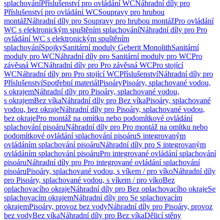
splachování
Příslušenství pro ovládání WC
Náhradní díly pro
Příslušenství pro ovládání WC
Soupravy pro hrubou
montáž
Náhradní díly pro Soupravy pro hrubou montáž
Pro ovládání
WC s elektronickým spuštěním splachování
Náhradní díly pro Pro
ovládání WC s elektronickým spuštěním
splachování
Spojky
Sanitární moduly Geberit Monolith
Sanitární
moduly pro WC
Náhradní díly pro Sanitární moduly pro WC
Pro
závěsná WC
Náhradní díly pro Pro závěsná WC
Pro stojící
WC
Náhradní díly pro Pro stojící WC
Příslušenství
Náhradní díly pro
Příslušenství
Spotřební materiál
Pisoáry
Pisoáry, splachované vodou,
s okrajem
Náhradní díly pro Pisoáry, splachované vodou,
s okrajem
Bez víka
Náhradní díly pro Bez víka
Pisoáry, splachované
vodou, bez okraje
Náhradní díly pro Pisoáry, splachované vodou,
bez okraje
Pro montáž na omítku nebo podomítkové ovládání
splachování pisoáru
Náhradní díly pro Pro montáž na omítku nebo
podomítkové ovládání splachování pisoáru
S integrovaným
ovládáním splachování pisoáru
Náhradní díly pro S integrovaným
ovládáním splachování pisoáru
Pro integrované ovládání splachování
pisoáru
Náhradní díly pro Pro integrované ovládání splachování
pisoáru
Pisoáry, splachované vodou, s víkem / pro víko
Náhradní díly
pro Pisoáry, splachované vodou, s víkem / pro víko
Bez
oplachovacího okraje
Náhradní díly pro Bez oplachovacího okraje
Se
splachovacím okrajem
Náhradní díly pro Se splachovacím
okrajem
Pisoáry, provoz bez vody
Náhradní díly pro Pisoáry, provoz
bez vody
Bez víka
Náhradní díly pro Bez víka
Dělicí stěny