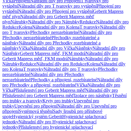
Víčka
Připojení
Náhradní díly pro Připojení
T tvarovky pro
vytápění
Náhradní díly pro T tvarovky pro vytápění
Připojení pro
vytápění
Náhradní díly pro Připojení pro vytápění
Geberit Mapress
měď plyn
Náhradní díly pro Geberit Mapress měď
plyn
Nátrubky
Náhradní díly pro Nátrubky
Redukce
Náhradní díly pro
Redukce
Kolena
Náhradní díly pro Kolena
T tvarovky
Náhradní díly
pro T tvarovky
Přechodky nerozebíratelné
Náhradní díly pro
Přechodky nerozebíratelné
Přechodky rozebíratelné a
nástěnky
Náhradní díly pro Přechodky rozebíratelné a
nástěnky
Víčka
Náhradní díly pro Víčka
Nástěnky
Náhradní díly pro
Nástěnky
Geberit Mapress měď, FKM modrá
Náhradní díly pro
Geberit Mapress měď, FKM modrá
Nátrubky
Náhradní díly pro
Nátrubky
Redukce
Náhradní díly pro Redukce
Kolena
Náhradní díly
pro Kolena
T tvarovky
Náhradní díly pro T tvarovky
Přechodky
nerozebíratelné
Náhradní díly pro Přechodky
nerozebíratelné
Přechodky a připojení, rozebíratelné
Náhradní díly
pro Přechodky a připojení, rozebíratelné
Víčka
Náhradní díly pro
Víčka
Příslušenství pro Geberit Mapress měď
Náhradní díly pro
Příslušenství pro Geberit Mapress měď
Izolace pro nástěnky
Těsnění
pro trubky a tvarovky
Kryty pro trubky
Upevnění pro
trubky
Upevnění pro připojení
Náhradní díly pro Upevnění pro
připojení
Systémová těsnění
Sady šroubů pro přírubové
spoje
Hygienický systém Geberit
Hygienické splachovací
jednotky
Náhradní díly pro Hygienické splachovací
jednotky
Příslušenství pro hygienické splachovací