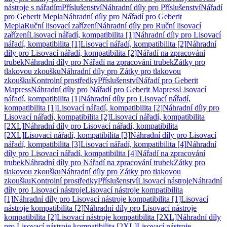
nástroje s nářadím
Příslušenství
Náhradní díly pro Příslušenství
Nářadí
pro Geberit Mepla
Náhradní díly pro Nářadí pro Geberit
Mepla
Ruční lisovací zařízení
Náhradní díly pro Ruční lisovací
zařízení
Lisovací nářadí, kompatibilita [1]
Náhradní díly pro Lisovací
nářadí, kompatibilita [1]
Lisovací nářadí, kompatibilita [2]
Náhradní
díly pro Lisovací nářadí, kompatibilita [2]
Nářadí na zpracování
trubek
Náhradní díly pro Nářadí na zpracování trubek
Zátky pro
tlakovou zkoušku
Náhradní díly pro Zátky pro tlakovou
zkoušku
Kontrolní prostředky
Příslušenství
Nářadí pro Geberit
Mapress
Náhradní díly pro Nářadí pro Geberit Mapress
Lisovací
nářadí, kompatibilita [1]
Náhradní díly pro Lisovací nářadí,
kompatibilita [1]
Lisovací nářadí, kompatibilita [2]
Náhradní díly pro
Lisovací nářadí, kompatibilita [2]
Lisovací nářadí, kompatibilita
[2XL]
Náhradní díly pro Lisovací nářadí, kompatibilita
[2XL]
Lisovací nářadí, kompatibilita [3]
Náhradní díly pro Lisovací
nářadí, kompatibilita [3]
Lisovací nářadí, kompatibilita [4]
Náhradní
díly pro Lisovací nářadí, kompatibilita [4]
Nářadí na zpracování
trubek
Náhradní díly pro Nářadí na zpracování trubek
Zátky pro
tlakovou zkoušku
Náhradní díly pro Zátky pro tlakovou
zkoušku
Kontrolní prostředky
Příslušenství
Lisovací nástroje
Náhradní
díly pro Lisovací nástroje
Lisovací nástroje kompatibilita
[1]
Náhradní díly pro Lisovací nástroje kompatibilita [1]
Lisovací
nástroje kompatibilita [2]
Náhradní díly pro Lisovací nástroje
kompatibilita [2]
Lisovací nástroje kompatibilita [2XL]
Náhradní díly
pro Lisovací nástroje kompatibilita [2XL]
Lisovací nástroje,