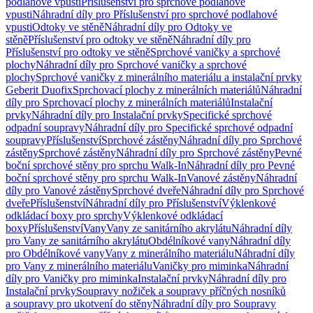
podlahové vpusti
Příslušenství pro sprchové podlahové
vpusti
Náhradní díly pro Příslušenství pro sprchové podlahové
vpusti
Odtoky ve stěně
Náhradní díly pro Odtoky ve
stěně
Příslušenství pro odtoky ve stěně
Náhradní díly pro
Příslušenství pro odtoky ve stěně
Sprchové vaničky a sprchové
plochy
Náhradní díly pro Sprchové vaničky a sprchové
plochy
Sprchové vaničky z minerálního materiálu a instalační prvky
Geberit Duofix
Sprchovací plochy z minerálních materiálů
Náhradní
díly pro Sprchovací plochy z minerálních materiálů
Instalační
prvky
Náhradní díly pro Instalační prvky
Specifické sprchové
odpadní soupravy
Náhradní díly pro Specifické sprchové odpadní
soupravy
Příslušenství
Sprchové zástěny
Náhradní díly pro Sprchové
zástěny
Sprchové zástěny
Náhradní díly pro Sprchové zástěny
Pevné
boční sprchové stěny pro sprchu Walk-In
Náhradní díly pro Pevné
boční sprchové stěny pro sprchu Walk-In
Vanové zástěny
Náhradní
díly pro Vanové zástěny
Sprchové dveře
Náhradní díly pro Sprchové
dveře
Příslušenství
Náhradní díly pro Příslušenství
Výklenkové
odkládací boxy pro sprchy
Výklenkové odkládací
boxy
Příslušenství
Vany
Vany ze sanitárního akrylátu
Náhradní díly
pro Vany ze sanitárního akrylátu
Obdélníkové vany
Náhradní díly
pro Obdélníkové vany
Vany z minerálního materiálu
Náhradní díly
pro Vany z minerálního materiálu
Vaničky pro miminka
Náhradní
díly pro Vaničky pro miminka
Instalační prvky
Náhradní díly pro
Instalační prvky
Soupravy nožiček a soupravy příčných nosníků
a soupravy pro ukotvení do stěny
Náhradní díly pro Soupravy