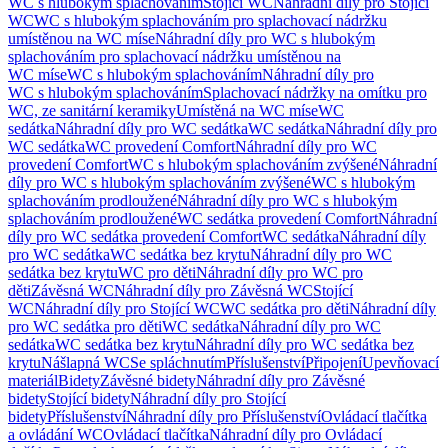
WC s hlubokým splachováním
Stojící WC
Náhradní díly pro Stojící
WC
WC s hlubokým splachováním pro splachovací nádržku
umístěnou na WC míse
Náhradní díly pro WC s hlubokým
splachováním pro splachovací nádržku umístěnou na
WC míse
WC s hlubokým splachováním
Náhradní díly pro
WC s hlubokým splachováním
Splachovací nádržky na omítku pro
WC, ze sanitární keramiky
Umístěná na WC míse
WC
sedátka
Náhradní díly pro WC sedátka
WC sedátka
Náhradní díly pro
WC sedátka
WC provedení Comfort
Náhradní díly pro WC
provedení Comfort
WC s hlubokým splachováním zvýšené
Náhradní
díly pro WC s hlubokým splachováním zvýšené
WC s hlubokým
splachováním prodloužené
Náhradní díly pro WC s hlubokým
splachováním prodloužené
WC sedátka provedení Comfort
Náhradní
díly pro WC sedátka provedení Comfort
WC sedátka
Náhradní díly
pro WC sedátka
WC sedátka bez krytu
Náhradní díly pro WC
sedátka bez krytu
WC pro děti
Náhradní díly pro WC pro
děti
Závěsná WC
Náhradní díly pro Závěsná WC
Stojící
WC
Náhradní díly pro Stojící WC
WC sedátka pro děti
Náhradní díly
pro WC sedátka pro děti
WC sedátka
Náhradní díly pro WC
sedátka
WC sedátka bez krytu
Náhradní díly pro WC sedátka bez
krytu
Nášlapná WC
Se spláchnutím
Příslušenství
Připojení
Upevňovací
materiál
Bidety
Závěsné bidety
Náhradní díly pro Závěsné
bidety
Stojící bidety
Náhradní díly pro Stojící
bidety
Příslušenství
Náhradní díly pro Příslušenství
Ovládací tlačítka
a ovládání WC
Ovládací tlačítka
Náhradní díly pro Ovládací