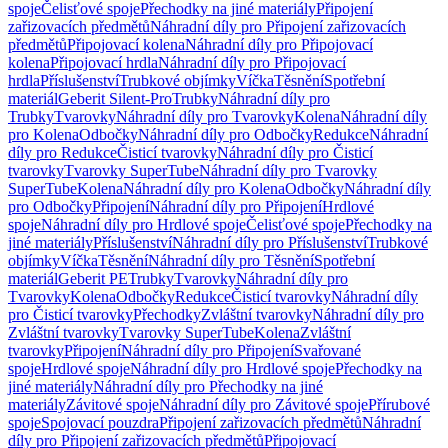
spoje
Čelisťové spoje
Přechodky na jiné materiály
Připojení
zařizovacích předmětů
Náhradní díly pro Připojení zařizovacích
předmětů
Připojovací kolena
Náhradní díly pro Připojovací
kolena
Připojovací hrdla
Náhradní díly pro Připojovací
hrdla
Příslušenství
Trubkové objímky
Víčka
Těsnění
Spotřební
materiál
Geberit Silent-Pro
Trubky
Náhradní díly pro
Trubky
Tvarovky
Náhradní díly pro Tvarovky
Kolena
Náhradní díly
pro Kolena
Odbočky
Náhradní díly pro Odbočky
Redukce
Náhradní
díly pro Redukce
Čisticí tvarovky
Náhradní díly pro Čisticí
tvarovky
Tvarovky SuperTube
Náhradní díly pro Tvarovky
SuperTube
Kolena
Náhradní díly pro Kolena
Odbočky
Náhradní díly
pro Odbočky
Připojení
Náhradní díly pro Připojení
Hrdlové
spoje
Náhradní díly pro Hrdlové spoje
Čelisťové spoje
Přechodky na
jiné materiály
Příslušenství
Náhradní díly pro Příslušenství
Trubkové
objímky
Víčka
Těsnění
Náhradní díly pro Těsnění
Spotřební
materiál
Geberit PE
Trubky
Tvarovky
Náhradní díly pro
Tvarovky
Kolena
Odbočky
Redukce
Čisticí tvarovky
Náhradní díly
pro Čisticí tvarovky
Přechodky
Zvláštní tvarovky
Náhradní díly pro
Zvláštní tvarovky
Tvarovky SuperTube
Kolena
Zvláštní
tvarovky
Připojení
Náhradní díly pro Připojení
Svařované
spoje
Hrdlové spoje
Náhradní díly pro Hrdlové spoje
Přechodky na
jiné materiály
Náhradní díly pro Přechodky na jiné
materiály
Závitové spoje
Náhradní díly pro Závitové spoje
Přírubové
spoje
Spojovací pouzdra
Připojení zařizovacích předmětů
Náhradní
díly pro Připojení zařizovacích předmětů
Připojovací