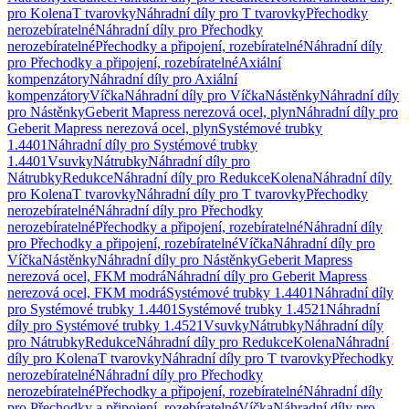
pro Kolena
T tvarovky
Náhradní díly pro T tvarovky
Přechodky
nerozebíratelné
Náhradní díly pro Přechodky
nerozebíratelné
Přechodky a připojení, rozebíratelné
Náhradní díly
pro Přechodky a připojení, rozebíratelné
Axiální
kompenzátory
Náhradní díly pro Axiální
kompenzátory
Víčka
Náhradní díly pro Víčka
Nástěnky
Náhradní díly
pro Nástěnky
Geberit Mapress nerezová ocel, plyn
Náhradní díly pro
Geberit Mapress nerezová ocel, plyn
Systémové trubky
1.4401
Náhradní díly pro Systémové trubky
1.4401
Vsuvky
Nátrubky
Náhradní díly pro
Nátrubky
Redukce
Náhradní díly pro Redukce
Kolena
Náhradní díly
pro Kolena
T tvarovky
Náhradní díly pro T tvarovky
Přechodky
nerozebíratelné
Náhradní díly pro Přechodky
nerozebíratelné
Přechodky a připojení, rozebíratelné
Náhradní díly
pro Přechodky a připojení, rozebíratelné
Víčka
Náhradní díly pro
Víčka
Nástěnky
Náhradní díly pro Nástěnky
Geberit Mapress
nerezová ocel, FKM modrá
Náhradní díly pro Geberit Mapress
nerezová ocel, FKM modrá
Systémové trubky 1.4401
Náhradní díly
pro Systémové trubky 1.4401
Systémové trubky 1.4521
Náhradní
díly pro Systémové trubky 1.4521
Vsuvky
Nátrubky
Náhradní díly
pro Nátrubky
Redukce
Náhradní díly pro Redukce
Kolena
Náhradní
díly pro Kolena
T tvarovky
Náhradní díly pro T tvarovky
Přechodky
nerozebíratelné
Náhradní díly pro Přechodky
nerozebíratelné
Přechodky a připojení, rozebíratelné
Náhradní díly
pro Přechodky a připojení, rozebíratelné
Víčka
Náhradní díly pro