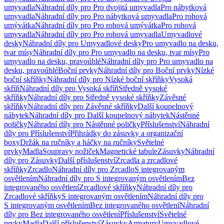
umyvadla
Náhradní díly pro Pro dvojitá umyvadla
Pro nábytková
umyvadla
Náhradní díly pro Pro nábytková umyvadla
Pro rohová
umývátka
Náhradní díly pro Pro rohová umývátka
Pro rohová
umyvadla
Náhradní díly pro Pro rohová umyvadla
Umyvadlové
desky
Náhradní díly pro Umyvadlové desky
Pro umyvadlo na desku,
tvar mísy
Náhradní díly pro Pro umyvadlo na desku, tvar mísy
Pro
umyvadlo na desku, pravoúhlé
Náhradní díly pro Pro umyvadlo na
desku, pravoúhlé
Boční prvky
Náhradní díly pro Boční prvky
Nízké
boční skříňky
Náhradní díly pro Nízké boční skříňky
Vysoká
skříň
Náhradní díly pro Vysoká skříň
Středně vysoké
skříňky
Náhradní díly pro Středně vysoké skříňky
Závěsné
skříňky
Náhradní díly pro Závěsné skříňky
Další koupelnový
nábytek
Náhradní díly pro Další koupelnový nábytek
Nástěnné
poličky
Náhradní díly pro Nástěnné poličky
Příslušenství
Náhradní
díly pro Příslušenství
Přihrádky do zásuvky a organizační
boxy
Držák na ručníky a háčky na ručníky
Světelné
prvky
Madla
Soupravy nožiček
Magnetické tabule
Zásuvky
Náhradní
díly pro Zásuvky
Další příslušenství
Zrcadla a zrcadlové
skříňky
Zrcadlo
Náhradní díly pro Zrcadlo
S integrovaným
osvětlením
Náhradní díly pro S integrovaným osvětlením
Bez
integrovaného osvětlení
Zrcadlové skříňky
Náhradní díly pro
Zrcadlové skříňky
S integrovaným osvětlením
Náhradní díly pro
S integrovaným osvětlením
Bez integrovaného osvětlení
Náhradní
díly pro Bez integrovaného osvětlení
Příslušenství
Světelné
prvky
Madla
Další příslušenství
Zásuvky
Armatury
Umyvadlové