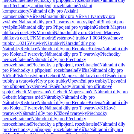
nerozebíratelné
Přechodky a připojení, rozebíratelné
Náhradní díly
pro Přechodky a připojení, rozebíratelné
Axiální
kompenzátory
Náhradní díly pro Axiální
kompenzátory
Víčka
Náhradní díly pro Víčka
T tvarovky pro
vytápění
Náhradní díly pro T tvarovky pro vytápění
Připojení pro
vytápění
Náhradní díly pro Připojení pro vytápění
Geberit Mapress
uhlíková ocel, FKM modrá
Náhradní díly pro Geberit Mapress
uhlíková ocel, FKM modrá
Systémové trubky 1.0034
Systémové
trubky 1.0215
Vsuvky
Nátrubky
Náhradní díly pro
Nátrubky
Redukce
Náhradní díly pro Redukce
Kolena
Náhradní díly
pro Kolena
T tvarovky
Náhradní díly pro T tvarovky
Přechodky
nerozebíratelné
Náhradní díly pro Přechodky
nerozebíratelné
Přechodky a připojení, rozebíratelné
Náhradní díly
pro Přechodky a připojení, rozebíratelné
Víčka
Náhradní díly pro
Víčka
Příslušenství pro Geberit Mapress uhlíková ocel
Těsnění pro
trubky a tvarovky
Kryty pro trubky
Upevnění pro trubky
Upevnění
pro připojení
Systémová těsnění
Sady šroubů pro přírubové
spoje
Geberit Mapress měď
Geberit Mapress měď
Náhradní díly pro
Geberit Mapress měď
Nátrubky
Náhradní díly pro
Nátrubky
Redukce
Náhradní díly pro Redukce
Kolena
Náhradní díly
pro Kolena
T tvarovky
Náhradní díly pro T tvarovky
Křížové
tvarovky
Náhradní díly pro Křížové tvarovky
Přechodky
nerozebíratelné
Náhradní díly pro Přechodky
nerozebíratelné
Přechodky a připojení, rozebíratelné
Náhradní díly
pro Přechodky a připojení, rozebíratelné
Víčka
Náhradní díly pro