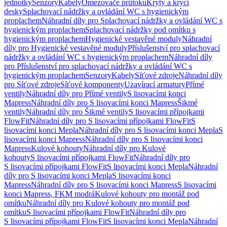
jednotky
Senzory
Kabely
Omezovače průtoku
Kryty a krycí
desky
Splachovací nádržky a ovládání WC s hygienickým
proplachem
Náhradní díly pro Splachovací nádržky a ovládání WC s
hygienickým proplachem
Splachovací nádržky pod omítku s
hygienickým proplachem
Hygienické vestavěné moduly
Náhradní
díly pro Hygienické vestavěné moduly
Příslušenství pro splachovací
nádržky a ovládání WC s hygienickým proplachem
Náhradní díly
pro Příslušenství pro splachovací nádržky a ovládání WC s
hygienickým proplachem
Senzory
Kabely
Síťové zdroje
Náhradní díly
pro Síťové zdroje
Síťové komponenty
Uzavírací armatury
Přímé
ventily
Náhradní díly pro Přímé ventily
S lisovacími konci
Mapress
Náhradní díly pro S lisovacími konci Mapress
Šikmé
ventily
Náhradní díly pro Šikmé ventily
S lisovacími přípojkami
FlowFit
Náhradní díly pro S lisovacími přípojkami FlowFit
S
lisovacími konci Mepla
Náhradní díly pro S lisovacími konci Mepla
S
lisovacími konci Mapress
Náhradní díly pro S lisovacími konci
Mapress
Kulové kohouty
Náhradní díly pro Kulové
kohouty
S lisovacími přípojkami FlowFit
Náhradní díly pro
S lisovacími přípojkami FlowFit
S lisovacími konci Mepla
Náhradní
díly pro S lisovacími konci Mepla
S lisovacími konci
Mapress
Náhradní díly pro S lisovacími konci Mapress
S lisovacími
konci Mapress, FKM modrá
Kulové kohouty pro montáž pod
omítku
Náhradní díly pro Kulové kohouty pro montáž pod
omítku
S lisovacími přípojkami FlowFit
Náhradní díly pro
S lisovacími přípojkami FlowFit
S lisovacími konci Mepla
Náhradní