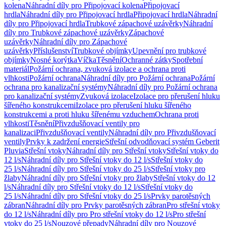
kolena
Náhradní díly pro Připojovací kolena
Připojovací
hrdla
Náhradní díly pro Připojovací hrdla
Připojovací hrdla
Náhradní
díly pro Připojovací hrdla
Trubkové zápachové uzávěrky
Náhradní
díly pro Trubkové zápachové uzávěrky
Zápachové
uzávěrky
Náhradní díly pro Zápachové
uzávěrky
Příslušenství
Trubkové objímky
Upevnění pro trubkové
objímky
Nosné korýtka
Víčka
Těsnění
Ochranné zátky
Spotřební
materiál
Požární ochrana, zvuková izolace a ochrana proti
vlhkosti
Požární ochrana
Náhradní díly pro Požární ochrana
Požární
ochrana pro kanalizační systémy
Náhradní díly pro Požární ochrana
pro kanalizační systémy
Zvuková izolace
Izolace pro přerušení hluku
šířeného konstrukcemi
Izolace pro přerušení hluku šířeného
konstrukcemi a proti hluku šířenému vzduchem
Ochrana proti
vlhkosti
Těsnění
Přivzdušňovací ventily pro
kanalizaci
Přivzdušňovací ventily
Náhradní díly pro Přivzdušňovací
ventily
Prvky k zadržení energie
Střešní odvodňovací systém Geberit
Pluvia
Střešní vtoky
Náhradní díly pro Střešní vtoky
Střešní vtoky do
12 l/s
Náhradní díly pro Střešní vtoky do 12 l/s
Střešní vtoky do
25 l/s
Náhradní díly pro Střešní vtoky do 25 l/s
Střešní vtoky pro
žlaby
Náhradní díly pro Střešní vtoky pro žlaby
Střešní vtoky do 12
l/s
Náhradní díly pro Střešní vtoky do 12 l/s
Střešní vtoky do
25 l/s
Náhradní díly pro Střešní vtoky do 25 l/s
Prvky parotěsných
zábran
Náhradní díly pro Prvky parotěsných zábran
Pro střešní vtoky
do 12 l/s
Náhradní díly pro Pro střešní vtoky do 12 l/s
Pro střešní
vtoky do 25 l/s
Nouzové přepady
Náhradní díly pro Nouzové