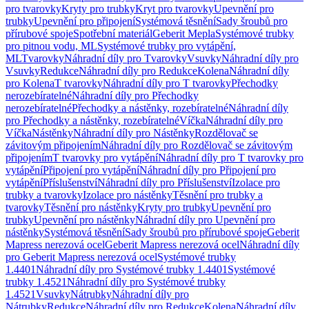
pro tvarovky
Kryty pro trubky
Kryt pro tvarovky
Upevnění pro
trubky
Upevnění pro připojení
Systémová těsnění
Sady šroubů pro
přírubové spoje
Spotřební materiál
Geberit Mepla
Systémové trubky
pro pitnou vodu, ML
Systémové trubky pro vytápění,
ML
Tvarovky
Náhradní díly pro Tvarovky
Vsuvky
Náhradní díly pro
Vsuvky
Redukce
Náhradní díly pro Redukce
Kolena
Náhradní díly
pro Kolena
T tvarovky
Náhradní díly pro T tvarovky
Přechodky
nerozebíratelné
Náhradní díly pro Přechodky
nerozebíratelné
Přechodky a nástěnky, rozebíratelné
Náhradní díly
pro Přechodky a nástěnky, rozebíratelné
Víčka
Náhradní díly pro
Víčka
Nástěnky
Náhradní díly pro Nástěnky
Rozdělovač se
závitovým připojením
Náhradní díly pro Rozdělovač se závitovým
připojením
T tvarovky pro vytápění
Náhradní díly pro T tvarovky pro
vytápění
Připojení pro vytápění
Náhradní díly pro Připojení pro
vytápění
Příslušenství
Náhradní díly pro Příslušenství
Izolace pro
trubky a tvarovky
Izolace pro nástěnky
Těsnění pro trubky a
tvarovky
Těsnění pro nástěnky
Kryty pro trubky
Upevnění pro
trubky
Upevnění pro nástěnky
Náhradní díly pro Upevnění pro
nástěnky
Systémová těsnění
Sady šroubů pro přírubové spoje
Geberit
Mapress nerezová ocel
Geberit Mapress nerezová ocel
Náhradní díly
pro Geberit Mapress nerezová ocel
Systémové trubky
1.4401
Náhradní díly pro Systémové trubky 1.4401
Systémové
trubky 1.4521
Náhradní díly pro Systémové trubky
1.4521
Vsuvky
Nátrubky
Náhradní díly pro
Nátrubky
Redukce
Náhradní díly pro Redukce
Kolena
Náhradní díly