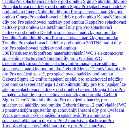
tlačítka
Pro splachovací nádržky pod omítku Sigma
Náhradní díly pro
Pro splachovací nádržky pod omítku Sigma
Pro splachovací nádržky
pod omítku Omega
Náhradní díly pro Pro splachovací nádržky pod
omítku Omega
Pro splachovací nádržky pod omítku Kappa
Náhradní
díly pro Pro splachovací nádržky pod omítku Kappa
Pro splachovací
nádržky pod omítku Delta
Náhradní díly pro Pro splachovací
nádržky pod omítku Delta
Pro splachovací nádržky pod omítku
Twinline
Náhradní díly pro Pro splachovací nádržky pod omítku
Twinline
Pro splachovací nádržky pod omítku 300T
Náhradní díly
pro Pro splachovací nádržky pod omítku
300T
Příslušenství
Spotřební materiál
Ovládání WC s elektronickým
spuštěním splachování
Náhradní díly pro Ovládání WC
s elektronickým spuštěním splachování
Pro napájení ze sítě, pro
splachovací nádržky pod omítku Geberit Sigma 12 cm
Náhradní díly
pro Pro napájení ze sítě, pro splachovací nádržky pod omítku
Geberit Sigma 12 cm
Pro napájení ze sítě, pro splachovací nádržky
pod omítku Geberit Omega 12 cm
Náhradní díly pro Pro napájení ze
sítě, pro splachovací nádržky pod omítku Geberit Omega 12 cm
Pro
napájení z baterie, pro splachovací nádržky pod omítku Geberit
Sigma 12 cm
Náhradní díly pro Pro napájení z baterie, pro
splachovací nádržky pod omítku Geberit Sigma 12 cm
Ovládání WC
s pneumatickým spuštěním splachování
Náhradní díly pro Ovládání
WC s pneumatickým spuštěním splachování
Pro 2 množství
splachování
Náhradní díly pro Pro 2 množství splachování
Pro
1 množství splachování
Náhradní díly pro Pro 1 množství