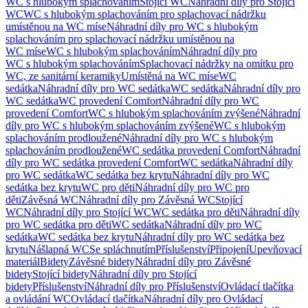
WC s hlubokým splachováním
Stojící WC
Náhradní díly pro Stojící
WC
WC s hlubokým splachováním pro splachovací nádržku
umístěnou na WC míse
Náhradní díly pro WC s hlubokým
splachováním pro splachovací nádržku umístěnou na
WC míse
WC s hlubokým splachováním
Náhradní díly pro
WC s hlubokým splachováním
Splachovací nádržky na omítku pro
WC, ze sanitární keramiky
Umístěná na WC míse
WC
sedátka
Náhradní díly pro WC sedátka
WC sedátka
Náhradní díly pro
WC sedátka
WC provedení Comfort
Náhradní díly pro WC
provedení Comfort
WC s hlubokým splachováním zvýšené
Náhradní
díly pro WC s hlubokým splachováním zvýšené
WC s hlubokým
splachováním prodloužené
Náhradní díly pro WC s hlubokým
splachováním prodloužené
WC sedátka provedení Comfort
Náhradní
díly pro WC sedátka provedení Comfort
WC sedátka
Náhradní díly
pro WC sedátka
WC sedátka bez krytu
Náhradní díly pro WC
sedátka bez krytu
WC pro děti
Náhradní díly pro WC pro
děti
Závěsná WC
Náhradní díly pro Závěsná WC
Stojící
WC
Náhradní díly pro Stojící WC
WC sedátka pro děti
Náhradní díly
pro WC sedátka pro děti
WC sedátka
Náhradní díly pro WC
sedátka
WC sedátka bez krytu
Náhradní díly pro WC sedátka bez
krytu
Nášlapná WC
Se spláchnutím
Příslušenství
Připojení
Upevňovací
materiál
Bidety
Závěsné bidety
Náhradní díly pro Závěsné
bidety
Stojící bidety
Náhradní díly pro Stojící
bidety
Příslušenství
Náhradní díly pro Příslušenství
Ovládací tlačítka
a ovládání WC
Ovládací tlačítka
Náhradní díly pro Ovládací