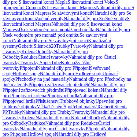
díly pro S lisovacími konci Mepla
S lisovacími konci Volex
S
připojeními Compact
S lisovacími konci Mapress
Náhradní díly pro S
lisovacími konci Mapress
Se závitovými konci
Náhradní díly pro Se
závitovými konci
Zpětné ventily
Náhradní díly pro Zpětné ventily
S
lisovacími konci Mapress
Náhradní díly pro S lisovacími konci
Mapress
Úsek vodoměru pro montáž pod omítku
Náhradní díly pro
Úsek vodoměru pro montáž pod omítku
Se závitovými
konci
Náhradní díly pro Se závitovými konci
Kanalizační
systémy
Geberit Silent-db20
Trubky
Tvarovky
Náhradní díly pro
Tvarovky
Kolena
Odbočky
Náhradní díly pro
Odbočky
Redukce
Čisticí tvarovky
Náhradní díly pro Čisticí
tvarovky
Tvarovky SuperTube
Kolena
Zvláštní
tvarovky
Připojení
Náhradní díly pro Připojení
Svařované
spoje
Hrdlové spoje
Náhradní díly pro Hrdlové spoje
Upínací
spojky
Přechodky na jiné materiály
Náhradní díly pro Přechodky na
jiné materiály
Připojení zařizovacích předmětů
Náhradní díly pro
Připojení zařizovacích předmětů
Připojovací kolena
Náhradní díly
pro Připojovací kolena
Připojovací hrdla
Náhradní díly pro
Připojovací hrdla
Příslušenství
Trubkové objímky
Upevnění pro
trubkové objímky
Víčka
Těsnění
Spotřební materiál
Geberit Silent-
PP
Trubky
Náhradní díly pro Trubky
Tvarovky
Náhradní díly pro
Tvarovky
Kolena
Náhradní díly pro Kolena
Odbočky
Náhradní díly
pro Odbočky
Redukce
Náhradní díly pro Redukce
Čisticí
tvarovky
Náhradní díly pro Čisticí tvarovky
Připojení
Náhradní díly
pro Připojení
Hrdlové spoje
Náhradní díly pro Hrdlové