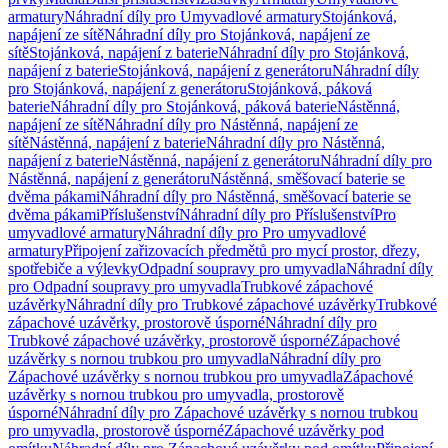
armatury
Náhradní díly pro Umyvadlové armatury
Stojánková,
napájení ze sítě
Náhradní díly pro Stojánková, napájení ze
sítě
Stojánková, napájení z baterie
Náhradní díly pro Stojánková,
napájení z baterie
Stojánková, napájení z generátoru
Náhradní díly
pro Stojánková, napájení z generátoru
Stojánková, páková
baterie
Náhradní díly pro Stojánková, páková baterie
Nástěnná,
napájení ze sítě
Náhradní díly pro Nástěnná, napájení ze
sítě
Nástěnná, napájení z baterie
Náhradní díly pro Nástěnná,
napájení z baterie
Nástěnná, napájení z generátoru
Náhradní díly pro
Nástěnná, napájení z generátoru
Nástěnná, směšovací baterie se
dvěma pákami
Náhradní díly pro Nástěnná, směšovací baterie se
dvěma pákami
Příslušenství
Náhradní díly pro Příslušenství
Pro
umyvadlové armatury
Náhradní díly pro Pro umyvadlové
armatury
Připojení zařizovacích předmětů pro mycí prostor, dřezy,
spotřebiče a výlevky
Odpadní soupravy pro umyvadla
Náhradní díly
pro Odpadní soupravy pro umyvadla
Trubkové zápachové
uzávěrky
Náhradní díly pro Trubkové zápachové uzávěrky
Trubkové
zápachové uzávěrky, prostorově úsporné
Náhradní díly pro
Trubkové zápachové uzávěrky, prostorově úsporné
Zápachové
uzávěrky s nornou trubkou pro umyvadla
Náhradní díly pro
Zápachové uzávěrky s nornou trubkou pro umyvadla
Zápachové
uzávěrky s nornou trubkou pro umyvadla, prostorově
úsporné
Náhradní díly pro Zápachové uzávěrky s nornou trubkou
pro umyvadla, prostorově úsporné
Zápachové uzávěrky pod