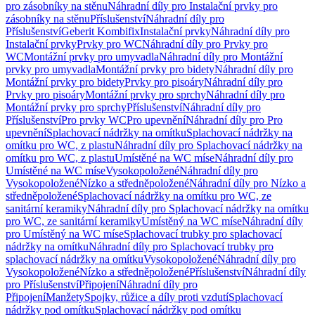
pro zásobníky na stěnu
Náhradní díly pro Instalační prvky pro
zásobníky na stěnu
Příslušenství
Náhradní díly pro
Příslušenství
Geberit Kombifix
Instalační prvky
Náhradní díly pro
Instalační prvky
Prvky pro WC
Náhradní díly pro Prvky pro
WC
Montážní prvky pro umyvadla
Náhradní díly pro Montážní
prvky pro umyvadla
Montážní prvky pro bidety
Náhradní díly pro
Montážní prvky pro bidety
Prvky pro pisoáry
Náhradní díly pro
Prvky pro pisoáry
Montážní prvky pro sprchy
Náhradní díly pro
Montážní prvky pro sprchy
Příslušenství
Náhradní díly pro
Příslušenství
Pro prvky WC
Pro upevnění
Náhradní díly pro Pro
upevnění
Splachovací nádržky na omítku
Splachovací nádržky na
omítku pro WC, z plastu
Náhradní díly pro Splachovací nádržky na
omítku pro WC, z plastu
Umístěné na WC míse
Náhradní díly pro
Umístěné na WC míse
Vysokopoložené
Náhradní díly pro
Vysokopoložené
Nízko a středněpoložené
Náhradní díly pro Nízko a
středněpoložené
Splachovací nádržky na omítku pro WC, ze
sanitární keramiky
Náhradní díly pro Splachovací nádržky na omítku
pro WC, ze sanitární keramiky
Umístěný na WC míse
Náhradní díly
pro Umístěný na WC míse
Splachovací trubky pro splachovací
nádržky na omítku
Náhradní díly pro Splachovací trubky pro
splachovací nádržky na omítku
Vysokopoložené
Náhradní díly pro
Vysokopoložené
Nízko a středněpoložené
Příslušenství
Náhradní díly
pro Příslušenství
Připojení
Náhradní díly pro
Připojení
Manžety
Spojky, růžice a díly proti vzdutí
Splachovací
nádržky pod omítku
Splachovací nádržky pod omítku