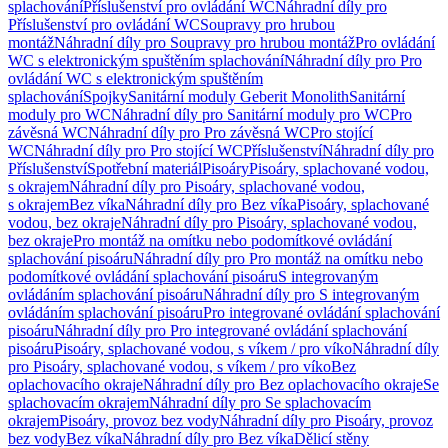
splachování
Příslušenství pro ovládání WC
Náhradní díly pro
Příslušenství pro ovládání WC
Soupravy pro hrubou
montáž
Náhradní díly pro Soupravy pro hrubou montáž
Pro ovládání
WC s elektronickým spuštěním splachování
Náhradní díly pro Pro
ovládání WC s elektronickým spuštěním
splachování
Spojky
Sanitární moduly Geberit Monolith
Sanitární
moduly pro WC
Náhradní díly pro Sanitární moduly pro WC
Pro
závěsná WC
Náhradní díly pro Pro závěsná WC
Pro stojící
WC
Náhradní díly pro Pro stojící WC
Příslušenství
Náhradní díly pro
Příslušenství
Spotřební materiál
Pisoáry
Pisoáry, splachované vodou,
s okrajem
Náhradní díly pro Pisoáry, splachované vodou,
s okrajem
Bez víka
Náhradní díly pro Bez víka
Pisoáry, splachované
vodou, bez okraje
Náhradní díly pro Pisoáry, splachované vodou,
bez okraje
Pro montáž na omítku nebo podomítkové ovládání
splachování pisoáru
Náhradní díly pro Pro montáž na omítku nebo
podomítkové ovládání splachování pisoáru
S integrovaným
ovládáním splachování pisoáru
Náhradní díly pro S integrovaným
ovládáním splachování pisoáru
Pro integrované ovládání splachování
pisoáru
Náhradní díly pro Pro integrované ovládání splachování
pisoáru
Pisoáry, splachované vodou, s víkem / pro víko
Náhradní díly
pro Pisoáry, splachované vodou, s víkem / pro víko
Bez
oplachovacího okraje
Náhradní díly pro Bez oplachovacího okraje
Se
splachovacím okrajem
Náhradní díly pro Se splachovacím
okrajem
Pisoáry, provoz bez vody
Náhradní díly pro Pisoáry, provoz
bez vody
Bez víka
Náhradní díly pro Bez víka
Dělicí stěny