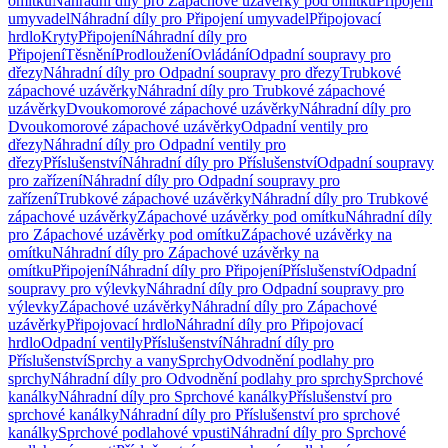
omítku
Náhradní díly pro Zápachové uzávěrky pod omítku
Připojení
umyvadel
Náhradní díly pro Připojení umyvadel
Připojovací
hrdlo
Kryty
Připojení
Náhradní díly pro
Připojení
Těsnění
Prodloužení
Ovládání
Odpadní soupravy pro
dřezy
Náhradní díly pro Odpadní soupravy pro dřezy
Trubkové
zápachové uzávěrky
Náhradní díly pro Trubkové zápachové
uzávěrky
Dvoukomorové zápachové uzávěrky
Náhradní díly pro
Dvoukomorové zápachové uzávěrky
Odpadní ventily pro
dřezy
Náhradní díly pro Odpadní ventily pro
dřezy
Příslušenství
Náhradní díly pro Příslušenství
Odpadní soupravy
pro zařízení
Náhradní díly pro Odpadní soupravy pro
zařízení
Trubkové zápachové uzávěrky
Náhradní díly pro Trubkové
zápachové uzávěrky
Zápachové uzávěrky pod omítku
Náhradní díly
pro Zápachové uzávěrky pod omítku
Zápachové uzávěrky na
omítku
Náhradní díly pro Zápachové uzávěrky na
omítku
Připojení
Náhradní díly pro Připojení
Příslušenství
Odpadní
soupravy pro výlevky
Náhradní díly pro Odpadní soupravy pro
výlevky
Zápachové uzávěrky
Náhradní díly pro Zápachové
uzávěrky
Připojovací hrdlo
Náhradní díly pro Připojovací
hrdlo
Odpadní ventily
Příslušenství
Náhradní díly pro
Příslušenství
Sprchy a vany
Sprchy
Odvodnění podlahy pro
sprchy
Náhradní díly pro Odvodnění podlahy pro sprchy
Sprchové
kanálky
Náhradní díly pro Sprchové kanálky
Příslušenství pro
sprchové kanálky
Náhradní díly pro Příslušenství pro sprchové
kanálky
Sprchové podlahové vpusti
Náhradní díly pro Sprchové