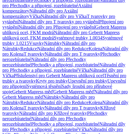
nerozebíratelné
Přechodky a připojení, rozebíratelné
Náhradní díly
pro Přechodky a připojení, rozebíratelné
Axiální
kompenzátory
Náhradní díly pro Axiální
kompenzátory
Víčka
Náhradní díly pro Víčka
T tvarovky pro
vytápění
Náhradní díly pro T tvarovky pro vytápění
Připojení pro
vytápění
Náhradní díly pro Připojení pro vytápění
Geberit Mapress
uhlíková ocel, FKM modrá
Náhradní díly pro Geberit Mapress
uhlíková ocel, FKM modrá
Systémové trubky 1.0034
Systémové
trubky 1.0215
Vsuvky
Nátrubky
Náhradní díly pro
Nátrubky
Redukce
Náhradní díly pro Redukce
Kolena
Náhradní díly
pro Kolena
T tvarovky
Náhradní díly pro T tvarovky
Přechodky
nerozebíratelné
Náhradní díly pro Přechodky
nerozebíratelné
Přechodky a připojení, rozebíratelné
Náhradní díly
pro Přechodky a připojení, rozebíratelné
Víčka
Náhradní díly pro
Víčka
Příslušenství pro Geberit Mapress uhlíková ocel
Těsnění pro
trubky a tvarovky
Kryty pro trubky
Upevnění pro trubky
Upevnění
pro připojení
Systémová těsnění
Sady šroubů pro přírubové
spoje
Geberit Mapress měď
Geberit Mapress měď
Náhradní díly pro
Geberit Mapress měď
Nátrubky
Náhradní díly pro
Nátrubky
Redukce
Náhradní díly pro Redukce
Kolena
Náhradní díly
pro Kolena
T tvarovky
Náhradní díly pro T tvarovky
Křížové
tvarovky
Náhradní díly pro Křížové tvarovky
Přechodky
nerozebíratelné
Náhradní díly pro Přechodky
nerozebíratelné
Přechodky a připojení, rozebíratelné
Náhradní díly
pro Přechodky a připojení, rozebíratelné
Víčka
Náhradní díly pro