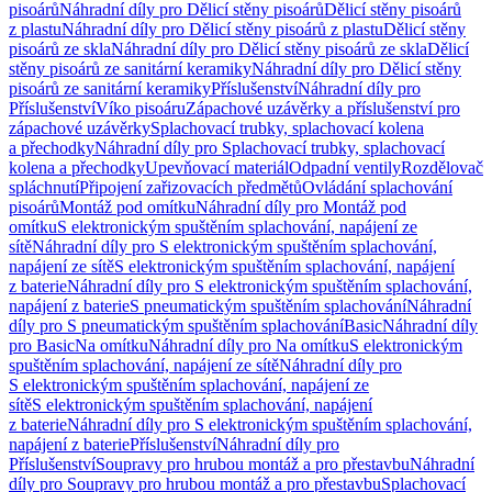
pisoárů
Náhradní díly pro Dělicí stěny pisoárů
Dělicí stěny pisoárů
z plastu
Náhradní díly pro Dělicí stěny pisoárů z plastu
Dělicí stěny
pisoárů ze skla
Náhradní díly pro Dělicí stěny pisoárů ze skla
Dělicí
stěny pisoárů ze sanitární keramiky
Náhradní díly pro Dělicí stěny
pisoárů ze sanitární keramiky
Příslušenství
Náhradní díly pro
Příslušenství
Víko pisoáru
Zápachové uzávěrky a příslušenství pro
zápachové uzávěrky
Splachovací trubky, splachovací kolena
a přechodky
Náhradní díly pro Splachovací trubky, splachovací
kolena a přechodky
Upevňovací materiál
Odpadní ventily
Rozdělovač
spláchnutí
Připojení zařizovacích předmětů
Ovládání splachování
pisoárů
Montáž pod omítku
Náhradní díly pro Montáž pod
omítku
S elektronickým spuštěním splachování, napájení ze
sítě
Náhradní díly pro S elektronickým spuštěním splachování,
napájení ze sítě
S elektronickým spuštěním splachování, napájení
z baterie
Náhradní díly pro S elektronickým spuštěním splachování,
napájení z baterie
S pneumatickým spuštěním splachování
Náhradní
díly pro S pneumatickým spuštěním splachování
Basic
Náhradní díly
pro Basic
Na omítku
Náhradní díly pro Na omítku
S elektronickým
spuštěním splachování, napájení ze sítě
Náhradní díly pro
S elektronickým spuštěním splachování, napájení ze
sítě
S elektronickým spuštěním splachování, napájení
z baterie
Náhradní díly pro S elektronickým spuštěním splachování,
napájení z baterie
Příslušenství
Náhradní díly pro
Příslušenství
Soupravy pro hrubou montáž a pro přestavbu
Náhradní
díly pro Soupravy pro hrubou montáž a pro přestavbu
Splachovací