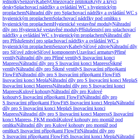
jednotky
Senzory
Kabely
Omezovače průtoku
Kryty a krycí
desky
Splachovací nádržky a ovládání WC s hygienickým
proplachem
Náhradní díly pro Splachovací nádržky a ovládání WC s
hygienickým proplachem
Splachovací nádržky pod omítku s
hygienickým proplachem
Hygienické vestavěné moduly
Náhradní
díly pro Hygienické vestavěné moduly
Příslušenství pro splachovací
nádržky a ovládání WC s hygienickým proplachem
Náhradní díly
pro Příslušenství pro splachovací nádržky a ovládání WC s
hygienickým proplachem
Senzory
Kabely
Síťové zdroje
Náhradní díly
pro Síťové zdroje
Síťové komponenty
Uzavírací armatury
Přímé
ventily
Náhradní díly pro Přímé ventily
S lisovacími konci
Mapress
Náhradní díly pro S lisovacími konci Mapress
Šikmé
ventily
Náhradní díly pro Šikmé ventily
S lisovacími přípojkami
FlowFit
Náhradní díly pro S lisovacími přípojkami FlowFit
S
lisovacími konci Mepla
Náhradní díly pro S lisovacími konci Mepla
S
lisovacími konci Mapress
Náhradní díly pro S lisovacími konci
Mapress
Kulové kohouty
Náhradní díly pro Kulové
kohouty
S lisovacími přípojkami FlowFit
Náhradní díly pro
S lisovacími přípojkami FlowFit
S lisovacími konci Mepla
Náhradní
díly pro S lisovacími konci Mepla
S lisovacími konci
Mapress
Náhradní díly pro S lisovacími konci Mapress
S lisovacími
konci Mapress, FKM modrá
Kulové kohouty pro montáž pod
omítku
Náhradní díly pro Kulové kohouty pro montáž pod
omítku
S lisovacími přípojkami FlowFit
Náhradní díly pro
S lisovacími přípojkami FlowFit
S lisovacími konci Mepla
Náhradní