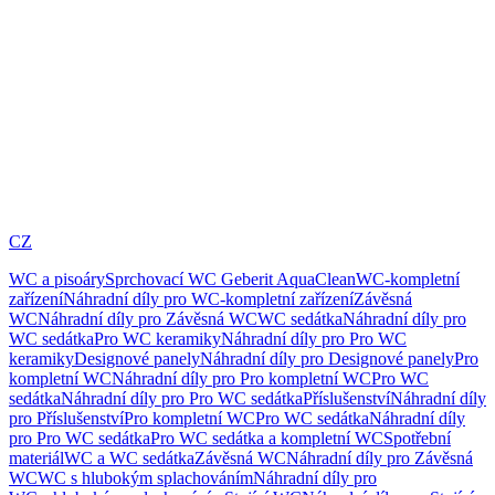
CZ
WC a pisoáry
Sprchovací WC Geberit AquaClean
WC-kompletní
zařízení
Náhradní díly pro WC-kompletní zařízení
Závěsná
WC
Náhradní díly pro Závěsná WC
WC sedátka
Náhradní díly pro
WC sedátka
Pro WC keramiky
Náhradní díly pro Pro WC
keramiky
Designové panely
Náhradní díly pro Designové panely
Pro
kompletní WC
Náhradní díly pro Pro kompletní WC
Pro WC
sedátka
Náhradní díly pro Pro WC sedátka
Příslušenství
Náhradní díly
pro Příslušenství
Pro kompletní WC
Pro WC sedátka
Náhradní díly
pro Pro WC sedátka
Pro WC sedátka a kompletní WC
Spotřební
materiál
WC a WC sedátka
Závěsná WC
Náhradní díly pro Závěsná
WC
WC s hlubokým splachováním
Náhradní díly pro