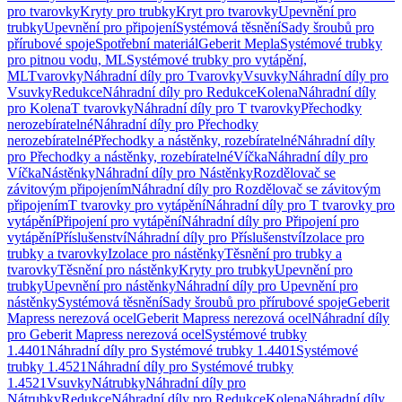
pro tvarovky
Kryty pro trubky
Kryt pro tvarovky
Upevnění pro
trubky
Upevnění pro připojení
Systémová těsnění
Sady šroubů pro
přírubové spoje
Spotřební materiál
Geberit Mepla
Systémové trubky
pro pitnou vodu, ML
Systémové trubky pro vytápění,
ML
Tvarovky
Náhradní díly pro Tvarovky
Vsuvky
Náhradní díly pro
Vsuvky
Redukce
Náhradní díly pro Redukce
Kolena
Náhradní díly
pro Kolena
T tvarovky
Náhradní díly pro T tvarovky
Přechodky
nerozebíratelné
Náhradní díly pro Přechodky
nerozebíratelné
Přechodky a nástěnky, rozebíratelné
Náhradní díly
pro Přechodky a nástěnky, rozebíratelné
Víčka
Náhradní díly pro
Víčka
Nástěnky
Náhradní díly pro Nástěnky
Rozdělovač se
závitovým připojením
Náhradní díly pro Rozdělovač se závitovým
připojením
T tvarovky pro vytápění
Náhradní díly pro T tvarovky pro
vytápění
Připojení pro vytápění
Náhradní díly pro Připojení pro
vytápění
Příslušenství
Náhradní díly pro Příslušenství
Izolace pro
trubky a tvarovky
Izolace pro nástěnky
Těsnění pro trubky a
tvarovky
Těsnění pro nástěnky
Kryty pro trubky
Upevnění pro
trubky
Upevnění pro nástěnky
Náhradní díly pro Upevnění pro
nástěnky
Systémová těsnění
Sady šroubů pro přírubové spoje
Geberit
Mapress nerezová ocel
Geberit Mapress nerezová ocel
Náhradní díly
pro Geberit Mapress nerezová ocel
Systémové trubky
1.4401
Náhradní díly pro Systémové trubky 1.4401
Systémové
trubky 1.4521
Náhradní díly pro Systémové trubky
1.4521
Vsuvky
Nátrubky
Náhradní díly pro
Nátrubky
Redukce
Náhradní díly pro Redukce
Kolena
Náhradní díly