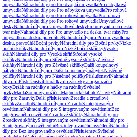
umyvadla
Náhradní díly pro Pro dvojitá umyvadla
Pro nábytková
umyvadla
Náhradní díly pro Pro nábytková umyvadla
Pro rohová
umývátka
Náhradní díly pro Pro rohová umývátka
Pro rohová
umyvadla
Náhradní díly pro Pro rohová umyvadla
Umyvadlové
desky
Náhradní díly pro Umyvadlové desky
Pro umyvadlo na desku,
tvar mísy
Náhradní díly pro Pro umyvadlo na desku, tvar mísy
Pro
umyvadlo na desku, pravoúhlé
Náhradní díly pro Pro umyvadlo na
desku, pravoúhlé
Boční prvky
Náhradní díly pro Boční prvky
Nízké
boční skříňky
Náhradní díly pro Nízké boční skříňky
Vysoká
skříň
Náhradní díly pro Vysoká skříň
Středně vysoké
skříňky
Náhradní díly pro Středně vysoké skříňky
Závěsné
skříňky
Náhradní díly pro Závěsné skříňky
Další koupelnový
nábytek
Náhradní díly pro Další koupelnový nábytek
Nástěnné
poličky
Náhradní díly pro Nástěnné poličky
Příslušenství
Náhradní
díly pro Příslušenství
Přihrádky do zásuvky a organizační
boxy
Držák na ručníky a háčky na ručníky
Světelné
prvky
Madla
Soupravy nožiček
Magnetické tabule
Zásuvky
Náhradní
díly pro Zásuvky
Další příslušenství
Zrcadla a zrcadlové
skříňky
Zrcadlo
Náhradní díly pro Zrcadlo
S integrovaným
osvětlením
Náhradní díly pro S integrovaným osvětlením
Bez
integrovaného osvětlení
Zrcadlové skříňky
Náhradní díly pro
Zrcadlové skříňky
S integrovaným osvětlením
Náhradní díly pro
S integrovaným osvětlením
Bez integrovaného osvětlení
Náhradní
díly pro Bez integrovaného osvětlení
Příslušenství
Světelné
prvky
Madla
Další příslušenství
Zásuvky
Armatury
Umyvadlové