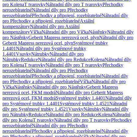
pro Kolena
T tvarovky
Náhradní díly pro T tvarovky
Přechodky
nerozebíratelné
Náhradní díly pro Přechodky
nerozebíratelné
Přechodky a připojení, rozebíratelné
Náhradní díly
pro Přechodky a připojení, rozebíratelné
Axiální
kompenzátory
Náhradní díly pro Axiální
kompenzátory
Víčka
Náhradní díly pro Víčka
Nástěnky
Náhradní díly
pro Nástěnky
Geberit Mapress nerezová ocel, plyn
Náhradní díly pro
Geberit Mapress nerezová ocel, plyn
Systémové trubky
1.4401
Náhradní díly pro Systémové trubky
1.4401
Vsuvky
Nátrubky
Náhradní díly pro
Nátrubky
Redukce
Náhradní díly pro Redukce
Kolena
Náhradní díly
pro Kolena
T tvarovky
Náhradní díly pro T tvarovky
Přechodky
nerozebíratelné
Náhradní díly pro Přechodky
nerozebíratelné
Přechodky a připojení, rozebíratelné
Náhradní díly
pro Přechodky a připojení, rozebíratelné
Víčka
Náhradní díly pro
Víčka
Nástěnky
Náhradní díly pro Nástěnky
Geberit Mapress
nerezová ocel, FKM modrá
Náhradní díly pro Geberit Mapress
nerezová ocel, FKM modrá
Systémové trubky 1.4401
Náhradní díly
pro Systémové trubky 1.4401
Systémové trubky 1.4521
Náhradní
díly pro Systémové trubky 1.4521
Vsuvky
Nátrubky
Náhradní díly
pro Nátrubky
Redukce
Náhradní díly pro Redukce
Kolena
Náhradní
díly pro Kolena
T tvarovky
Náhradní díly pro T tvarovky
Přechodky
nerozebíratelné
Náhradní díly pro Přechodky
nerozebíratelné
Přechodky a připojení, rozebíratelné
Náhradní díly
pro Přechodky a připojení, rozebíratelné
Víčka
Náhradní díly pro