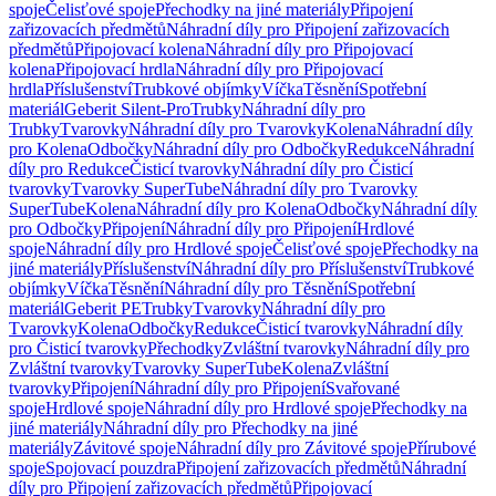
spoje
Čelisťové spoje
Přechodky na jiné materiály
Připojení
zařizovacích předmětů
Náhradní díly pro Připojení zařizovacích
předmětů
Připojovací kolena
Náhradní díly pro Připojovací
kolena
Připojovací hrdla
Náhradní díly pro Připojovací
hrdla
Příslušenství
Trubkové objímky
Víčka
Těsnění
Spotřební
materiál
Geberit Silent-Pro
Trubky
Náhradní díly pro
Trubky
Tvarovky
Náhradní díly pro Tvarovky
Kolena
Náhradní díly
pro Kolena
Odbočky
Náhradní díly pro Odbočky
Redukce
Náhradní
díly pro Redukce
Čisticí tvarovky
Náhradní díly pro Čisticí
tvarovky
Tvarovky SuperTube
Náhradní díly pro Tvarovky
SuperTube
Kolena
Náhradní díly pro Kolena
Odbočky
Náhradní díly
pro Odbočky
Připojení
Náhradní díly pro Připojení
Hrdlové
spoje
Náhradní díly pro Hrdlové spoje
Čelisťové spoje
Přechodky na
jiné materiály
Příslušenství
Náhradní díly pro Příslušenství
Trubkové
objímky
Víčka
Těsnění
Náhradní díly pro Těsnění
Spotřební
materiál
Geberit PE
Trubky
Tvarovky
Náhradní díly pro
Tvarovky
Kolena
Odbočky
Redukce
Čisticí tvarovky
Náhradní díly
pro Čisticí tvarovky
Přechodky
Zvláštní tvarovky
Náhradní díly pro
Zvláštní tvarovky
Tvarovky SuperTube
Kolena
Zvláštní
tvarovky
Připojení
Náhradní díly pro Připojení
Svařované
spoje
Hrdlové spoje
Náhradní díly pro Hrdlové spoje
Přechodky na
jiné materiály
Náhradní díly pro Přechodky na jiné
materiály
Závitové spoje
Náhradní díly pro Závitové spoje
Přírubové
spoje
Spojovací pouzdra
Připojení zařizovacích předmětů
Náhradní
díly pro Připojení zařizovacích předmětů
Připojovací