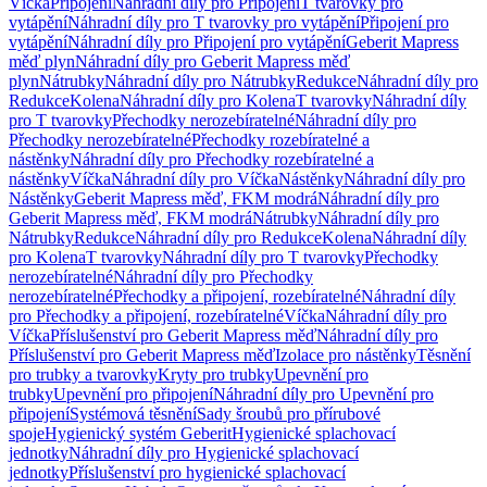
Víčka
Připojení
Náhradní díly pro Připojení
T tvarovky pro
vytápění
Náhradní díly pro T tvarovky pro vytápění
Připojení pro
vytápění
Náhradní díly pro Připojení pro vytápění
Geberit Mapress
měď plyn
Náhradní díly pro Geberit Mapress měď
plyn
Nátrubky
Náhradní díly pro Nátrubky
Redukce
Náhradní díly pro
Redukce
Kolena
Náhradní díly pro Kolena
T tvarovky
Náhradní díly
pro T tvarovky
Přechodky nerozebíratelné
Náhradní díly pro
Přechodky nerozebíratelné
Přechodky rozebíratelné a
nástěnky
Náhradní díly pro Přechodky rozebíratelné a
nástěnky
Víčka
Náhradní díly pro Víčka
Nástěnky
Náhradní díly pro
Nástěnky
Geberit Mapress měď, FKM modrá
Náhradní díly pro
Geberit Mapress měď, FKM modrá
Nátrubky
Náhradní díly pro
Nátrubky
Redukce
Náhradní díly pro Redukce
Kolena
Náhradní díly
pro Kolena
T tvarovky
Náhradní díly pro T tvarovky
Přechodky
nerozebíratelné
Náhradní díly pro Přechodky
nerozebíratelné
Přechodky a připojení, rozebíratelné
Náhradní díly
pro Přechodky a připojení, rozebíratelné
Víčka
Náhradní díly pro
Víčka
Příslušenství pro Geberit Mapress měď
Náhradní díly pro
Příslušenství pro Geberit Mapress měď
Izolace pro nástěnky
Těsnění
pro trubky a tvarovky
Kryty pro trubky
Upevnění pro
trubky
Upevnění pro připojení
Náhradní díly pro Upevnění pro
připojení
Systémová těsnění
Sady šroubů pro přírubové
spoje
Hygienický systém Geberit
Hygienické splachovací
jednotky
Náhradní díly pro Hygienické splachovací
jednotky
Příslušenství pro hygienické splachovací