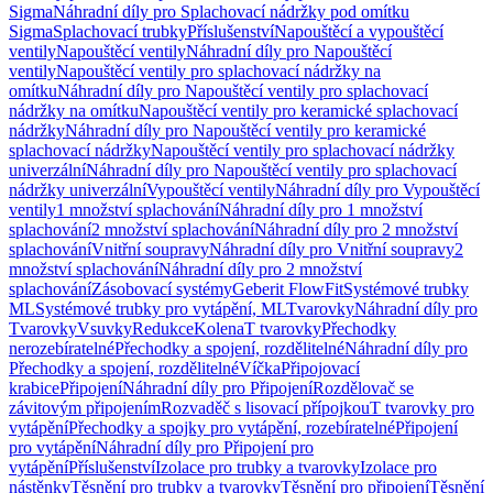
Sigma
Náhradní díly pro Splachovací nádržky pod omítku
Sigma
Splachovací trubky
Příslušenství
Napouštěcí a vypouštěcí
ventily
Napouštěcí ventily
Náhradní díly pro Napouštěcí
ventily
Napouštěcí ventily pro splachovací nádržky na
omítku
Náhradní díly pro Napouštěcí ventily pro splachovací
nádržky na omítku
Napouštěcí ventily pro keramické splachovací
nádržky
Náhradní díly pro Napouštěcí ventily pro keramické
splachovací nádržky
Napouštěcí ventily pro splachovací nádržky
univerzální
Náhradní díly pro Napouštěcí ventily pro splachovací
nádržky univerzální
Vypouštěcí ventily
Náhradní díly pro Vypouštěcí
ventily
1 množství splachování
Náhradní díly pro 1 množství
splachování
2 množství splachování
Náhradní díly pro 2 množství
splachování
Vnitřní soupravy
Náhradní díly pro Vnitřní soupravy
2
množství splachování
Náhradní díly pro 2 množství
splachování
Zásobovací systémy
Geberit FlowFit
Systémové trubky
ML
Systémové trubky pro vytápění, ML
Tvarovky
Náhradní díly pro
Tvarovky
Vsuvky
Redukce
Kolena
T tvarovky
Přechodky
nerozebíratelné
Přechodky a spojení, rozdělitelné
Náhradní díly pro
Přechodky a spojení, rozdělitelné
Víčka
Připojovací
krabice
Připojení
Náhradní díly pro Připojení
Rozdělovač se
závitovým připojením
Rozvaděč s lisovací přípojkou
T tvarovky pro
vytápění
Přechodky a spojky pro vytápění, rozebíratelné
Připojení
pro vytápění
Náhradní díly pro Připojení pro
vytápění
Příslušenství
Izolace pro trubky a tvarovky
Izolace pro
nástěnky
Těsnění pro trubky a tvarovky
Těsnění pro připojení
Těsnění