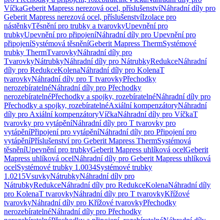
Víčka
Geberit Mapress nerezová ocel, příslušenství
Náhradní díly pro
Geberit Mapress nerezová ocel, příslušenství
Izolace pro
nástěnky
Těsnění pro trubky a tvarovky
Upevnění pro
trubky
Upevnění pro připojení
Náhradní díly pro Upevnění pro
připojení
Systémová těsnění
Geberit Mapress Therm
Systémové
trubky Therm
Tvarovky
Náhradní díly pro
Tvarovky
Nátrubky
Náhradní díly pro Nátrubky
Redukce
Náhradní
díly pro Redukce
Kolena
Náhradní díly pro Kolena
T
tvarovky
Náhradní díly pro T tvarovky
Přechodky
nerozebíratelné
Náhradní díly pro Přechodky
nerozebíratelné
Přechodky a spojky, rozebíratelné
Náhradní díly pro
Přechodky a spojky, rozebíratelné
Axiální kompenzátory
Náhradní
díly pro Axiální kompenzátory
Víčka
Náhradní díly pro Víčka
T
tvarovky pro vytápění
Náhradní díly pro T tvarovky pro
vytápění
Připojení pro vytápění
Náhradní díly pro Připojení pro
vytápění
Příslušenství pro Geberit Mapress Therm
Systémová
těsnění
Upevnění pro trubky
Geberit Mapress uhlíková ocel
Geberit
Mapress uhlíková ocel
Náhradní díly pro Geberit Mapress uhlíková
ocel
Systémové trubky 1.0034
Systémové trubky
1.0215
Vsuvky
Nátrubky
Náhradní díly pro
Nátrubky
Redukce
Náhradní díly pro Redukce
Kolena
Náhradní díly
pro Kolena
T tvarovky
Náhradní díly pro T tvarovky
Křížové
tvarovky
Náhradní díly pro Křížové tvarovky
Přechodky
nerozebíratelné
Náhradní díly pro Přechodky