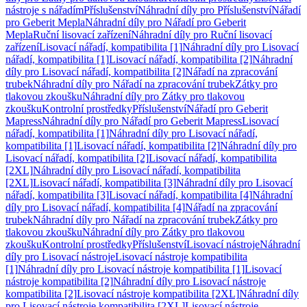
nástroje s nářadím
Příslušenství
Náhradní díly pro Příslušenství
Nářadí
pro Geberit Mepla
Náhradní díly pro Nářadí pro Geberit
Mepla
Ruční lisovací zařízení
Náhradní díly pro Ruční lisovací
zařízení
Lisovací nářadí, kompatibilita [1]
Náhradní díly pro Lisovací
nářadí, kompatibilita [1]
Lisovací nářadí, kompatibilita [2]
Náhradní
díly pro Lisovací nářadí, kompatibilita [2]
Nářadí na zpracování
trubek
Náhradní díly pro Nářadí na zpracování trubek
Zátky pro
tlakovou zkoušku
Náhradní díly pro Zátky pro tlakovou
zkoušku
Kontrolní prostředky
Příslušenství
Nářadí pro Geberit
Mapress
Náhradní díly pro Nářadí pro Geberit Mapress
Lisovací
nářadí, kompatibilita [1]
Náhradní díly pro Lisovací nářadí,
kompatibilita [1]
Lisovací nářadí, kompatibilita [2]
Náhradní díly pro
Lisovací nářadí, kompatibilita [2]
Lisovací nářadí, kompatibilita
[2XL]
Náhradní díly pro Lisovací nářadí, kompatibilita
[2XL]
Lisovací nářadí, kompatibilita [3]
Náhradní díly pro Lisovací
nářadí, kompatibilita [3]
Lisovací nářadí, kompatibilita [4]
Náhradní
díly pro Lisovací nářadí, kompatibilita [4]
Nářadí na zpracování
trubek
Náhradní díly pro Nářadí na zpracování trubek
Zátky pro
tlakovou zkoušku
Náhradní díly pro Zátky pro tlakovou
zkoušku
Kontrolní prostředky
Příslušenství
Lisovací nástroje
Náhradní
díly pro Lisovací nástroje
Lisovací nástroje kompatibilita
[1]
Náhradní díly pro Lisovací nástroje kompatibilita [1]
Lisovací
nástroje kompatibilita [2]
Náhradní díly pro Lisovací nástroje
kompatibilita [2]
Lisovací nástroje kompatibilita [2XL]
Náhradní díly
pro Lisovací nástroje kompatibilita [2XL]
Lisovací nástroje,