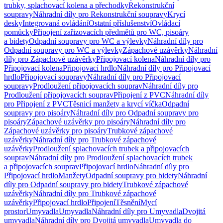
trubky, splachovací kolena a přechodky
Rekonstrukční
soupravy
Náhradní díly pro Rekonstrukční soupravy
Krycí
desky
Integrovaná ovládání
Ostatní příslušenství
Ovládací
pomůcky
Připojení zařizovacích předmětů pro WC, pisoáry
a bidety
Odpadní soupravy pro WC a výlevky
Náhradní díly pro
Odpadní soupravy pro WC a výlevky
Zápachové uzávěrky
Náhradní
díly pro Zápachové uzávěrky
Připojovací kolena
Náhradní díly pro
Připojovací kolena
Připojovací hrdlo
Náhradní díly pro Připojovací
hrdlo
Připojovací soupravy
Náhradní díly pro Připojovací
soupravy
Prodloužení připojovacích souprav
Náhradní díly pro
Prodloužení připojovacích souprav
Připojení z PVC
Náhradní díly
pro Připojení z PVC
Těsnicí manžety a krycí víčka
Odpadní
soupravy pro pisoáry
Náhradní díly pro Odpadní soupravy pro
pisoáry
Zápachové uzávěrky pro pisoáry
Náhradní díly pro
Zápachové uzávěrky pro pisoáry
Trubkové zápachové
uzávěrky
Náhradní díly pro Trubkové zápachové
uzávěrky
Prodloužení splachovacích trubek a připojovacích
souprav
Náhradní díly pro Prodloužení splachovacích trubek
a připojovacích souprav
Připojovací hrdlo
Náhradní díly pro
Připojovací hrdlo
Manžety
Odpadní soupravy pro bidety
Náhradní
díly pro Odpadní soupravy pro bidety
Trubkové zápachové
uzávěrky
Náhradní díly pro Trubkové zápachové
uzávěrky
Připojovací hrdlo
Připojení
Těsnění
Mycí
prostor
Umyvadla
Umyvadla
Náhradní díly pro Umyvadla
Dvojitá
umyvadla
Náhradní díly pro Dvojitá umyvadla
Umyvadla do