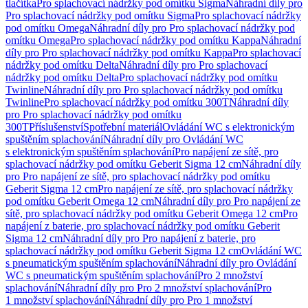
tlačítka
Pro splachovací nádržky pod omítku Sigma
Náhradní díly pro
Pro splachovací nádržky pod omítku Sigma
Pro splachovací nádržky
pod omítku Omega
Náhradní díly pro Pro splachovací nádržky pod
omítku Omega
Pro splachovací nádržky pod omítku Kappa
Náhradní
díly pro Pro splachovací nádržky pod omítku Kappa
Pro splachovací
nádržky pod omítku Delta
Náhradní díly pro Pro splachovací
nádržky pod omítku Delta
Pro splachovací nádržky pod omítku
Twinline
Náhradní díly pro Pro splachovací nádržky pod omítku
Twinline
Pro splachovací nádržky pod omítku 300T
Náhradní díly
pro Pro splachovací nádržky pod omítku
300T
Příslušenství
Spotřební materiál
Ovládání WC s elektronickým
spuštěním splachování
Náhradní díly pro Ovládání WC
s elektronickým spuštěním splachování
Pro napájení ze sítě, pro
splachovací nádržky pod omítku Geberit Sigma 12 cm
Náhradní díly
pro Pro napájení ze sítě, pro splachovací nádržky pod omítku
Geberit Sigma 12 cm
Pro napájení ze sítě, pro splachovací nádržky
pod omítku Geberit Omega 12 cm
Náhradní díly pro Pro napájení ze
sítě, pro splachovací nádržky pod omítku Geberit Omega 12 cm
Pro
napájení z baterie, pro splachovací nádržky pod omítku Geberit
Sigma 12 cm
Náhradní díly pro Pro napájení z baterie, pro
splachovací nádržky pod omítku Geberit Sigma 12 cm
Ovládání WC
s pneumatickým spuštěním splachování
Náhradní díly pro Ovládání
WC s pneumatickým spuštěním splachování
Pro 2 množství
splachování
Náhradní díly pro Pro 2 množství splachování
Pro
1 množství splachování
Náhradní díly pro Pro 1 množství