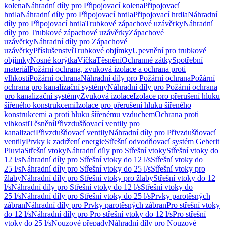
kolena
Náhradní díly pro Připojovací kolena
Připojovací
hrdla
Náhradní díly pro Připojovací hrdla
Připojovací hrdla
Náhradní
díly pro Připojovací hrdla
Trubkové zápachové uzávěrky
Náhradní
díly pro Trubkové zápachové uzávěrky
Zápachové
uzávěrky
Náhradní díly pro Zápachové
uzávěrky
Příslušenství
Trubkové objímky
Upevnění pro trubkové
objímky
Nosné korýtka
Víčka
Těsnění
Ochranné zátky
Spotřební
materiál
Požární ochrana, zvuková izolace a ochrana proti
vlhkosti
Požární ochrana
Náhradní díly pro Požární ochrana
Požární
ochrana pro kanalizační systémy
Náhradní díly pro Požární ochrana
pro kanalizační systémy
Zvuková izolace
Izolace pro přerušení hluku
šířeného konstrukcemi
Izolace pro přerušení hluku šířeného
konstrukcemi a proti hluku šířenému vzduchem
Ochrana proti
vlhkosti
Těsnění
Přivzdušňovací ventily pro
kanalizaci
Přivzdušňovací ventily
Náhradní díly pro Přivzdušňovací
ventily
Prvky k zadržení energie
Střešní odvodňovací systém Geberit
Pluvia
Střešní vtoky
Náhradní díly pro Střešní vtoky
Střešní vtoky do
12 l/s
Náhradní díly pro Střešní vtoky do 12 l/s
Střešní vtoky do
25 l/s
Náhradní díly pro Střešní vtoky do 25 l/s
Střešní vtoky pro
žlaby
Náhradní díly pro Střešní vtoky pro žlaby
Střešní vtoky do 12
l/s
Náhradní díly pro Střešní vtoky do 12 l/s
Střešní vtoky do
25 l/s
Náhradní díly pro Střešní vtoky do 25 l/s
Prvky parotěsných
zábran
Náhradní díly pro Prvky parotěsných zábran
Pro střešní vtoky
do 12 l/s
Náhradní díly pro Pro střešní vtoky do 12 l/s
Pro střešní
vtoky do 25 l/s
Nouzové přepady
Náhradní díly pro Nouzové