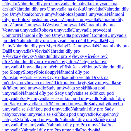
nábytku
Náhradní díly pro Umyvadla do nábytku
Umyvadla na
desku
Náhradní díly pro Umyvadla na desku
Umývátka
Náhradní díly
pro Umývátka
Rohové umývátka
Polozápustná umyvadla
Náhradní
díly pro Polozápustná umyvadla
Zápustná umyvadla
Náhradní díly
pro Zápustná umyvadla
Vestavná umyvadla
Náhradní díly pro
Vestavná umyvadla
Rohová umyvadla
Umyvadla provedení
Comfort
Náhradní díly pro Umyvadla provedení Comfort
Umyvadla
pro děti
Náhradní díly pro Umyvadla pro děti
Umyvadla
Mycí
žlaby
Náhradní díly pro Mycí žlaby
Další umyvadla
Náhradní díly pro
Další umyvadla
Výlevka
Náhradní díly pro
Výlevka
Výlevky
Náhradní díly pro Výlevky
Víceúčelový
dřez
Náhradní díly pro Víceúčelový dřez
Záchytné kalové
umyvadlo
Umyvadla pro učebny
Příslušenství
Sloupy
Náhradní díly
pro Sloupy
Sloupy
Polosloupy
Náhradní díly pro
Polosloupy
Příslušenství
Kryty odpadního ventilu
Držák na
ručníky
Upevňovací materiál
Dekorativní kryty
Sady umyvadla se
skříňkou pod umyvadlo
Sady umývátka se skříňkou pod
umyvadlo
Náhradní díly pro Sady umývátka se skříňkou pod
umyvadlo
Sady umyvadla se skříňkou pod umyvadlo
Náhradní díly
pro Sady umyvadla se skříňkou pod umyvadlo
Sady nábytkového
umyvadla se skříňkou pod umyvadlo
Náhradní díly pro Sady
nábytkového umyvadla se skříňkou pod umyvadlo
Koupelnový
nábytek
Skříňky pod umyvadlo
Náhradní díly pro Skříňky pod
umyvadlo
Pro umývátka
Náhradní díly pro Pro umývátka
Pro
umyvadla
Náhradní díly pro Pro umyvadla
Pro dvojitá