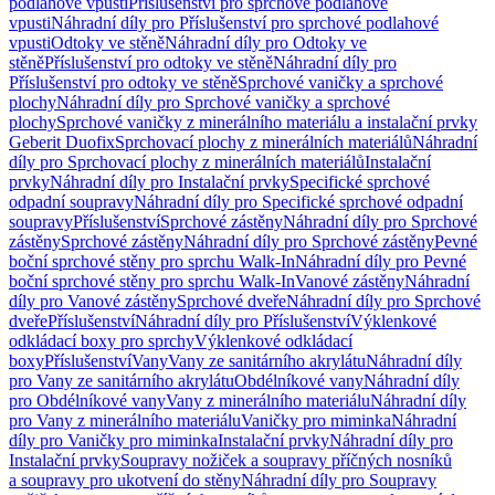
podlahové vpusti
Příslušenství pro sprchové podlahové
vpusti
Náhradní díly pro Příslušenství pro sprchové podlahové
vpusti
Odtoky ve stěně
Náhradní díly pro Odtoky ve
stěně
Příslušenství pro odtoky ve stěně
Náhradní díly pro
Příslušenství pro odtoky ve stěně
Sprchové vaničky a sprchové
plochy
Náhradní díly pro Sprchové vaničky a sprchové
plochy
Sprchové vaničky z minerálního materiálu a instalační prvky
Geberit Duofix
Sprchovací plochy z minerálních materiálů
Náhradní
díly pro Sprchovací plochy z minerálních materiálů
Instalační
prvky
Náhradní díly pro Instalační prvky
Specifické sprchové
odpadní soupravy
Náhradní díly pro Specifické sprchové odpadní
soupravy
Příslušenství
Sprchové zástěny
Náhradní díly pro Sprchové
zástěny
Sprchové zástěny
Náhradní díly pro Sprchové zástěny
Pevné
boční sprchové stěny pro sprchu Walk-In
Náhradní díly pro Pevné
boční sprchové stěny pro sprchu Walk-In
Vanové zástěny
Náhradní
díly pro Vanové zástěny
Sprchové dveře
Náhradní díly pro Sprchové
dveře
Příslušenství
Náhradní díly pro Příslušenství
Výklenkové
odkládací boxy pro sprchy
Výklenkové odkládací
boxy
Příslušenství
Vany
Vany ze sanitárního akrylátu
Náhradní díly
pro Vany ze sanitárního akrylátu
Obdélníkové vany
Náhradní díly
pro Obdélníkové vany
Vany z minerálního materiálu
Náhradní díly
pro Vany z minerálního materiálu
Vaničky pro miminka
Náhradní
díly pro Vaničky pro miminka
Instalační prvky
Náhradní díly pro
Instalační prvky
Soupravy nožiček a soupravy příčných nosníků
a soupravy pro ukotvení do stěny
Náhradní díly pro Soupravy