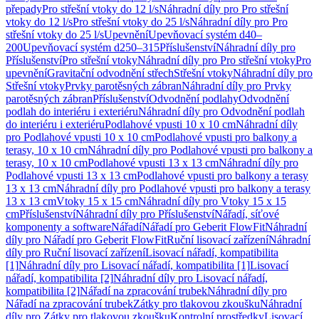
přepady
Pro střešní vtoky do 12 l/s
Náhradní díly pro Pro střešní
vtoky do 12 l/s
Pro střešní vtoky do 25 l/s
Náhradní díly pro Pro
střešní vtoky do 25 l/s
Upevnění
Upevňovací systém d40–
200
Upevňovací systém d250–315
Příslušenství
Náhradní díly pro
Příslušenství
Pro střešní vtoky
Náhradní díly pro Pro střešní vtoky
Pro
upevnění
Gravitační odvodnění střech
Střešní vtoky
Náhradní díly pro
Střešní vtoky
Prvky parotěsných zábran
Náhradní díly pro Prvky
parotěsných zábran
Příslušenství
Odvodnění podlahy
Odvodnění
podlah do interiéru i exteriéru
Náhradní díly pro Odvodnění podlah
do interiéru i exteriéru
Podlahové vpusti 10 x 10 cm
Náhradní díly
pro Podlahové vpusti 10 x 10 cm
Podlahové vpusti pro balkony a
terasy, 10 x 10 cm
Náhradní díly pro Podlahové vpusti pro balkony a
terasy, 10 x 10 cm
Podlahové vpusti 13 x 13 cm
Náhradní díly pro
Podlahové vpusti 13 x 13 cm
Podlahové vpusti pro balkony a terasy
13 x 13 cm
Náhradní díly pro Podlahové vpusti pro balkony a terasy
13 x 13 cm
Vtoky 15 x 15 cm
Náhradní díly pro Vtoky 15 x 15
cm
Příslušenství
Náhradní díly pro Příslušenství
Nářadí, síťové
komponenty a software
Nářadí
Nářadí pro Geberit FlowFit
Náhradní
díly pro Nářadí pro Geberit FlowFit
Ruční lisovací zařízení
Náhradní
díly pro Ruční lisovací zařízení
Lisovací nářadí, kompatibilita
[1]
Náhradní díly pro Lisovací nářadí, kompatibilita [1]
Lisovací
nářadí, kompatibilita [2]
Náhradní díly pro Lisovací nářadí,
kompatibilita [2]
Nářadí na zpracování trubek
Náhradní díly pro
Nářadí na zpracování trubek
Zátky pro tlakovou zkoušku
Náhradní
díly pro Zátky pro tlakovou zkoušku
Kontrolní prostředky
Lisovací