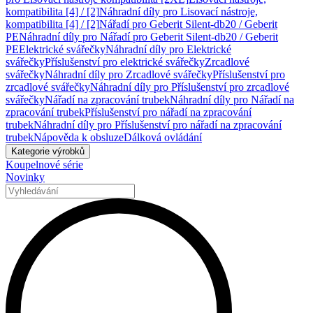
kompatibilita [4] / [2]
Náhradní díly pro Lisovací nástroje,
kompatibilita [4] / [2]
Nářadí pro Geberit Silent-db20 / Geberit
PE
Náhradní díly pro Nářadí pro Geberit Silent-db20 / Geberit
PE
Elektrické svářečky
Náhradní díly pro Elektrické
svářečky
Příslušenství pro elektrické svářečky
Zrcadlové
svářečky
Náhradní díly pro Zrcadlové svářečky
Příslušenství pro
zrcadlové svářečky
Náhradní díly pro Příslušenství pro zrcadlové
svářečky
Nářadí na zpracování trubek
Náhradní díly pro Nářadí na
zpracování trubek
Příslušenství pro nářadí na zpracování
trubek
Náhradní díly pro Příslušenství pro nářadí na zpracování
trubek
Nápověda k obsluze
Dálková ovládání
Kategorie výrobků
Koupelnové série
Novinky