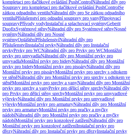
kompletaci pro tlačítkové ovládání PushControl
Náhradní díly pro
Soupravy pro kompletaci pro tlačítkové ovládání PushControl
Se
zátkou odpadního ventilu
Náhradní díly pro Se zátkou odpadního
ventilu
Příslušenství pro odpadní soupravy pro vany
Připojovací
soupravy
Přívody vody
Instalační a splachovací systémy
Geberit
Duofix
Systémové stěny
Náhradní díly pro Systémové stěny
Nosné
systémy
Náhradní díly pro Nosné
systémy
Opláštění
Příslušenství
Náhradní díly pro
Příslušenství
Instalační prvky
Náhradní díly pro Instalační
prvky
Prvky pro WC
Náhradní díly pro Prvky pro WC
Montážní
prvky pro umyvadla
Náhradní díly pro Montážní prvky pro
umyvadla
Montážní prvky pro bidety
Náhradní díly pro Montážní
prvky pro bidety
Montážní prvky pro pisoáry
Náhradní díly pro
Montážní prvky pro pisoáry
Montážní prvky pro sprchy s odtokem
ve stěně
Náhradní díly pro Montážní prvky pro sprchy s odtokem ve
stěně
Montážní prvky pro sprchy a vany
Náhradní díly pro Montážní
prvky pro sprchy a vany
Prvky pro dělicí stěny sprchy
Náhradní díly
pro Prvky pro dělicí stěny sprchy
Montážní prvky pro umyvadlové
výlevky
Náhradní díly pro Montážní prvky pro umyvadlové
výlevky
Montážní prvky pro armatury
Náhradní díly pro Montážní
prvky pro armatury
Montážní prvky pro pračky a myčky
nádobí
Náhradní díly pro Montážní prvky pro pračky a myčky
nádobí
Montážní prvky pro konzolové zatížení
Náhradní díly pro
Montážní prvky pro konzolové zatížení
Instalační prvky pro
dřezy
Náhradní díly pro Instalační prvky pro dřezy
Instalační prvky