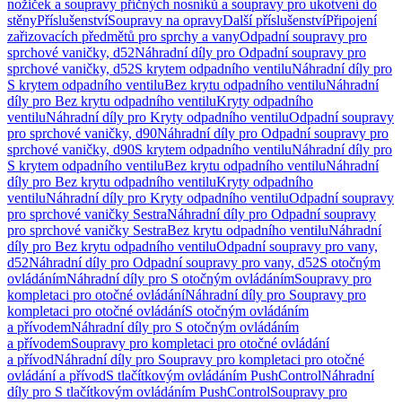
nožiček a soupravy příčných nosníků a soupravy pro ukotvení do
stěny
Příslušenství
Soupravy na opravy
Další příslušenství
Připojení
zařizovacích předmětů pro sprchy a vany
Odpadní soupravy pro
sprchové vaničky, d52
Náhradní díly pro Odpadní soupravy pro
sprchové vaničky, d52
S krytem odpadního ventilu
Náhradní díly pro
S krytem odpadního ventilu
Bez krytu odpadního ventilu
Náhradní
díly pro Bez krytu odpadního ventilu
Kryty odpadního
ventilu
Náhradní díly pro Kryty odpadního ventilu
Odpadní soupravy
pro sprchové vaničky, d90
Náhradní díly pro Odpadní soupravy pro
sprchové vaničky, d90
S krytem odpadního ventilu
Náhradní díly pro
S krytem odpadního ventilu
Bez krytu odpadního ventilu
Náhradní
díly pro Bez krytu odpadního ventilu
Kryty odpadního
ventilu
Náhradní díly pro Kryty odpadního ventilu
Odpadní soupravy
pro sprchové vaničky Sestra
Náhradní díly pro Odpadní soupravy
pro sprchové vaničky Sestra
Bez krytu odpadního ventilu
Náhradní
díly pro Bez krytu odpadního ventilu
Odpadní soupravy pro vany,
d52
Náhradní díly pro Odpadní soupravy pro vany, d52
S otočným
ovládáním
Náhradní díly pro S otočným ovládáním
Soupravy pro
kompletaci pro otočné ovládání
Náhradní díly pro Soupravy pro
kompletaci pro otočné ovládání
S otočným ovládáním
a přívodem
Náhradní díly pro S otočným ovládáním
a přívodem
Soupravy pro kompletaci pro otočné ovládání
a přívod
Náhradní díly pro Soupravy pro kompletaci pro otočné
ovládání a přívod
S tlačítkovým ovládáním PushControl
Náhradní
díly pro S tlačítkovým ovládáním PushControl
Soupravy pro