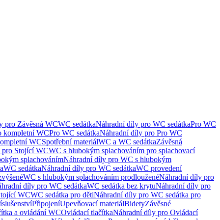
ly pro Závěsná WC
WC sedátka
Náhradní díly pro WC sedátka
Pro WC
ro kompletní WC
Pro WC sedátka
Náhradní díly pro Pro WC
kompletní WC
Spotřební materiál
WC a WC sedátka
Závěsná
 pro Stojící WC
WC s hlubokým splachováním pro splachovací
bokým splachováním
Náhradní díly pro WC s hlubokým
ka
WC sedátka
Náhradní díly pro WC sedátka
WC provedení
zvýšené
WC s hlubokým splachováním prodloužené
Náhradní díly pro
hradní díly pro WC sedátka
WC sedátka bez krytu
Náhradní díly pro
Stojící WC
WC sedátka pro děti
Náhradní díly pro WC sedátka pro
íslušenství
Připojení
Upevňovací materiál
Bidety
Závěsné
čítka a ovládání WC
Ovládací tlačítka
Náhradní díly pro Ovládací