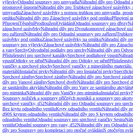
výlevky
Odpadní soupravy pro umyvadla
Náhradní díly pro Odpadní 
prostorově úsporné
Náhradní díly pro Trubkové zápachové uzávěrky, 
umyvadla
Zápachové uzávěrky s nornou trubkou pro umyvadla, prost
omítku
Náhradní díly pro Zápachové uzávěrky pod omítku
Připojení 
Připojení
Těsnění
Prodloužení
Ovládání
Odpadní soupravy pro dřezy
Ná
zápachové uzávěrky
Náhradní díly pro Dvoukomorové zápachové uz
pro zařízení
Náhradní díly pro Odpadní soupravy pro zařízení
Trubkov
uzávěrky pod omítku
Zápachové uzávěrky na omítku
Náhradní díly p
soupravy pro výlevky
Zápachové uzávěrky
Náhradní díly pro Zápach
a vany
Sprchy
Odvodnění podlahy pro sprchy
Náhradní díly pro Odvo
Příslušenství pro sprchové kanálky
Sprchové podlahové vpusti
Náhradn
vpusti
Odtoky ve stěně
Náhradní díly pro Odtoky ve stěně
Příslušenstv
vaničky a sprchové plochy
Sprchové vaničky z minerálního materiálu 
materiálů
Instalační prvky
Náhradní díly pro Instalační prvky
Specifick
Sprchové zástěny
Sprchové zástěny
Náhradní díly pro Sprchové zástě
díly pro Vanové zástěny
Sprchové dveře
Náhradní díly pro Sprchové d
ze sanitárního akrylátu
Náhradní díly pro Vany ze sanitárního akrylátu
pro miminka
Náhradní díly pro Vaničky pro miminka
Instalační prvky
N
Soupravy nožiček a soupravy příčných nosníků a soupravy pro ukotv
sprchové vaničky, d52
Náhradní díly pro Odpadní soupravy pro sprch
Bez krytu odpadního ventilu
Kryty odpadního ventilu
Náhradní díly p
d90
S krytem odpadního ventilu
Náhradní díly pro S krytem odpadního
odpadního ventilu
Odpadní soupravy pro sprchové vaničky Sestra
Náhr
ventilu
Odpadní soupravy pro vany, d52
Náhradní díly pro Odpadní so
díly pro Soupravy pro kompletaci pro otočné ovládání
S otočným ovl