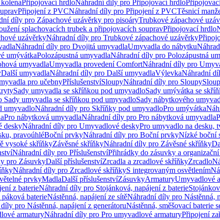
 kolena
Připojovací hrdlo
Náhradní díly pro Připojovací hrdlo
Připojovac
ouprav
Připojení z PVC
Náhradní díly pro Připojení z PVC
Těsnicí manže
ní díly pro Zápachové uzávěrky pro pisoáry
Trubkové zápachové uzáv
oužení splachovacích trubek a připojovacích souprav
Připojovací hrdlo
N
chové uzávěrky
Náhradní díly pro Trubkové zápachové uzávěrky
Připoj
vadla
Náhradní díly pro Dvojitá umyvadla
Umyvadla do nábytku
Náhrad
é umývátka
Polozápustná umyvadla
Náhradní díly pro Polozápustná u
hová umyvadla
Umyvadla provedení Comfort
Náhradní díly pro Umyv
y
Další umyvadla
Náhradní díly pro Další umyvadla
Výlevka
Náhradní dí
myvadla pro učebny
Příslušenství
Sloupy
Náhradní díly pro Sloupy
Slou
kryty
Sady umyvadla se skříňkou pod umyvadlo
Sady umývátka se skří
ro Sady umyvadla se skříňkou pod umyvadlo
Sady nábytkového umyvadl
d umyvadlo
Náhradní díly pro Skříňky pod umyvadlo
Pro umývátka
Náhr
la
Pro nábytková umyvadla
Náhradní díly pro Pro nábytková umyvadla
P
 desky
Náhradní díly pro Umyvadlové desky
Pro umyvadlo na desku, t
sku, pravoúhlé
Boční prvky
Náhradní díly pro Boční prvky
Nízké boční 
ně vysoké skříňky
Závěsné skříňky
Náhradní díly pro Závěsné skříňky
Da
nství
Náhradní díly pro Příslušenství
Přihrádky do zásuvky a organizačn
ly pro Zásuvky
Další příslušenství
Zrcadla a zrcadlové skříňky
Zrcadlo
Ná
íňky
Náhradní díly pro Zrcadlové skříňky
S integrovaným osvětlením
Ná
větelné prvky
Madla
Další příslušenství
Zásuvky
Armatury
Umyvadlové a
ení z baterie
Náhradní díly pro Stojánková, napájení z baterie
Stojánkov
 páková baterie
Nástěnná, napájení ze sítě
Náhradní díly pro Nástěnná, n
díly pro Nástěnná, napájení z generátoru
Nástěnná, směšovací baterie 
lové armatury
Náhradní díly pro Pro umyvadlové armatury
Připojení za