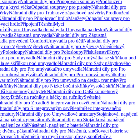
í soupravy
Náhradní díly pro Připojovací soupravy
Prodloužení
ty a krycí víčka
Odpadní soupravy pro pisoáry
Náhradní díly pro
ěrky
Náhradní díly pro Trubkové zápachové uzávěrky
Prodloužení
áhradní díly pro Připojovací hrdlo
Manžety
Odpadní soupravy pro
ovací hrdlo
Připojení
Těsnění
Mycí
ní díly pro Umyvadla do nábytku
Umyvadla na desku
Náhradní díly
myvadla
Zápustná umyvadla
Náhradní díly pro Zápustná
adla provedení Comfort
Umyvadla pro děti
Náhradní díly pro
ly pro Výlevka
Výlevky
Náhradní díly pro Výlevky
Víceúčelový
py
Polosloupy
Náhradní díly pro Polosloupy
Příslušenství
Kryty
ňkou pod umyvadlo
Náhradní díly pro Sady umývátka se skříňkou pod
a se skříňkou pod umyvadlo
Náhradní díly pro Sady nábytkového
adní díly pro Pro umývátka
Pro umyvadla
Náhradní díly pro Pro
ro rohová umývátka
Náhradní díly pro Pro rohová umývátka
Pro
var mísy
Náhradní díly pro Pro umyvadlo na desku, tvar mísy
Pro
skříňky
Náhradní díly pro Nízké boční skříňky
Vysoká skříň
Náhradní
lší koupelnový nábytek
Náhradní díly pro Další koupelnový
í boxy
Držák na ručníky a háčky na ručníky
Světelné
hradní díly pro Zrcadlo
S integrovaným osvětlením
Náhradní díly pro
hradní díly pro S integrovaným osvětlením
Bez integrovaného
rmatury
Náhradní díly pro Umyvadlové armatury
Stojánková, napájení
á, napájení z generátoru
Náhradní díly pro Stojánková, napájení
apájení ze sítě
Nástěnná, napájení z baterie
Náhradní díly pro
se dvěma pákami
Náhradní díly pro Nástěnná, směšovací baterie se
řizovacích předmětů pro mycí prostor, dřezy, spotřebiče a