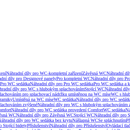
ení
Náhradní díly pro WC-kompletní zařízení
Závěsná WC
Náhradní dí
dní díly pro Designové panely
Pro kompletní WC
Náhradní díly pro P
Pro WC sedátka
Náhradní díly pro Pro WC sedátka
Pro WC sedátka a 
hradní díly pro WC s hlubokým splachováním
Stojící WC
Náhradní díly
lachováním pro splachovací nádržku umístěnou na WC míse
WC s hlu
eramiky
Umístěná na WC míse
WC sedátka
Náhradní díly pro WC sedát
lachováním zvýšené
Náhradní díly pro WC s hlubokým splachováním 
omfort
Náhradní díly pro WC sedátka provedení Comfort
WC sedátka
Ná
ěsná WC
Náhradní díly pro Závěsná WC
Stojící WC
Náhradní díly pro 
áhradní díly pro WC sedátka bez krytu
Nášlapná WC
Se spláchnutím
Př
 Stojící bidety
Příslušenství
Náhradní díly pro Příslušenství
Ovládací tla