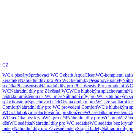
CZ
WC a pisoáry
Sprchovací WC Geberit AquaClean
WC-kompletní zaříz
keramiky
Náhradní díly pro Pro WC keramiky
Designové panely
Náhra
sedátka
Příslušenství
Náhradní díly pro Příslušenství
Pro kompletní WC
WC
Náhradní díly pro Závěsná WC
WC s hlubokým splachováním
Ná
nádržku umístěnou na WC míse
Náhradní díly pro WC s hlubokým sp
splachováním
Splachovací nádržky na omítku pro WC, ze sanitární k
Comfort
Náhradní díly pro WC provedení Comfort
WC s hlubokým sp
WC s hlubokým splachováním prodloužené
WC sedátka provedení C
WC sedátka bez krytu
WC pro děti
Náhradní díly pro WC pro děti
Záv
děti
WC sedátka
Náhradní díly pro WC sedátka
WC sedátka bez krytu
N
bidety
Náhradní díly pro Závěsné bidety
Stojící bidety
Náhradní díly pro