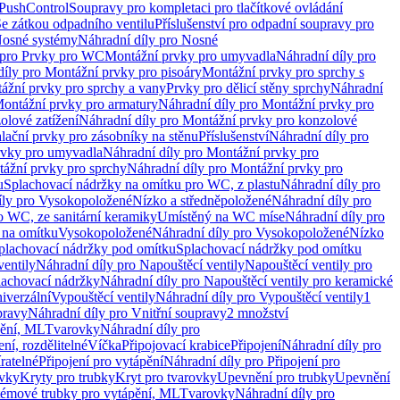
 PushControl
Soupravy pro kompletaci pro tlačítkové ovládání
Se zátkou odpadního ventilu
Příslušenství pro odpadní soupravy pro
osné systémy
Náhradní díly pro Nosné
 pro Prvky pro WC
Montážní prvky pro umyvadla
Náhradní díly pro
díly pro Montážní prvky pro pisoáry
Montážní prvky pro sprchy s
ážní prvky pro sprchy a vany
Prvky pro dělicí stěny sprchy
Náhradní
ontážní prvky pro armatury
Náhradní díly pro Montážní prvky pro
olové zatížení
Náhradní díly pro Montážní prvky pro konzolové
alační prvky pro zásobníky na stěnu
Příslušenství
Náhradní díly pro
rvky pro umyvadla
Náhradní díly pro Montážní prvky pro
ážní prvky pro sprchy
Náhradní díly pro Montážní prvky pro
u
Splachovací nádržky na omítku pro WC, z plastu
Náhradní díly pro
íly pro Vysokopoložené
Nízko a středněpoložené
Náhradní díly pro
o WC, ze sanitární keramiky
Umístěný na WC míse
Náhradní díly pro
 na omítku
Vysokopoložené
Náhradní díly pro Vysokopoložené
Nízko
plachovací nádržky pod omítku
Splachovací nádržky pod omítku
ventily
Náhradní díly pro Napouštěcí ventily
Napouštěcí ventily pro
lachovací nádržky
Náhradní díly pro Napouštěcí ventily pro keramické
iverzální
Vypouštěcí ventily
Náhradní díly pro Vypouštěcí ventily
1
pravy
Náhradní díly pro Vnitřní soupravy
2 množství
pění, ML
Tvarovky
Náhradní díly pro
ní, rozdělitelné
Víčka
Připojovací krabice
Připojení
Náhradní díly pro
ratelné
Připojení pro vytápění
Náhradní díly pro Připojení pro
ovky
Kryty pro trubky
Kryt pro tvarovky
Upevnění pro trubky
Upevnění
témové trubky pro vytápění, ML
Tvarovky
Náhradní díly pro