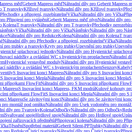
Mapress měď
Geberit Mapress měď
Náhradní díly pro Geberit Mapress 
ro T tvarovky
Křížové tvarovky
Náhradní díly pro Křížové tvarovky
Přec
Přechodky a připojení, rozebíratelné
Víčka
Náhradní díly pro Víčka
Přip
pro Připojení pro vytápění
Geberit Mapress měď plyn
Náhradní díly pro
ro Kolena
T tvarovky
Náhradní díly pro T tvarovky
Přechodky nerozebíra
nástěnky
Víčka
Náhradní díly pro Víčka
Nástěnky
Náhradní díly pro Nás
ukce
Náhradní díly pro Redukce
Kolena
Náhradní díly pro Kolena
T tvar
né
Náhradní díly pro Přechodky a připojení, rozebíratelné
Víčka
Náhradní
í pro trubky a tvarovky
Kryty pro trubky
Upevnění pro trubky
Upevnění
gienické splachovací jednotky
Náhradní díly pro Hygienické splachova
chovací nádržky a ovládání WC s hygienickým proplachem
Náhradní dí
hem
Hygienické vestavěné moduly
Náhradní díly pro Hygienické vestav
ovací nádržky a ovládání WC s hygienickým proplachem
Senzory
Kabely
ventily
S lisovacími konci Mapress
Náhradní díly pro S lisovacími konc
t
S lisovacími konci Mepla
Náhradní díly pro S lisovacími konci Mepla
S
ími přípojkami FlowFit
Náhradní díly pro S lisovacími přípojkami FlowF
ci Mapress
S lisovacími konci Mapress, FKM modrá
Kulové kohouty pr
acími přípojkami FlowFit
S lisovacími konci Mepla
Náhradní díly pro S 
konci Mapress
Se závitovými konci
Náhradní díly pro Se závitovými konc
 pro montáž pod omítku
Náhradní díly pro Úsek vodoměru pro montáž
ní díly pro Tvarovky
Kolena
Odbočky
Náhradní díly pro Odbočky
Redu
ení
Svařované spoje
Hrdlové spoje
Náhradní díly pro Hrdlové spoje
Upín
ipojení zařizovacích předmětů
Připojovací kolena
Náhradní díly pro Přip
íčka
Těsnění
Spotřební materiál
Geberit Silent-PP
Trubky
Náhradní díly 
ly pro Redukce
Čisticí tvarovky
Náhradní díly pro Čisticí tvarovky
Připoj