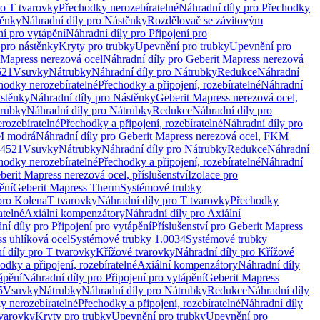
ro T tvarovky
Přechodky nerozebíratelné
Náhradní díly pro Přechodky
ěnky
Náhradní díly pro Nástěnky
Rozdělovač se závitovým
ní pro vytápění
Náhradní díly pro Připojení pro
 pro nástěnky
Kryty pro trubky
Upevnění pro trubky
Upevnění pro
 Mapress nerezová ocel
Náhradní díly pro Geberit Mapress nerezová
521
Vsuvky
Nátrubky
Náhradní díly pro Nátrubky
Redukce
Náhradní
hodky nerozebíratelné
Přechodky a připojení, rozebíratelné
Náhradní
stěnky
Náhradní díly pro Nástěnky
Geberit Mapress nerezová ocel,
rubky
Náhradní díly pro Nátrubky
Redukce
Náhradní díly pro
rozebíratelné
Přechodky a připojení, rozebíratelné
Náhradní díly pro
KM modrá
Náhradní díly pro Geberit Mapress nerezová ocel, FKM
.4521
Vsuvky
Nátrubky
Náhradní díly pro Nátrubky
Redukce
Náhradní
hodky nerozebíratelné
Přechodky a připojení, rozebíratelné
Náhradní
berit Mapress nerezová ocel, příslušenství
Izolace pro
ění
Geberit Mapress Therm
Systémové trubky
pro Kolena
T tvarovky
Náhradní díly pro T tvarovky
Přechodky
atelné
Axiální kompenzátory
Náhradní díly pro Axiální
ní díly pro Připojení pro vytápění
Příslušenství pro Geberit Mapress
s uhlíková ocel
Systémové trubky 1.0034
Systémové trubky
í díly pro T tvarovky
Křížové tvarovky
Náhradní díly pro Křížové
odky a připojení, rozebíratelné
Axiální kompenzátory
Náhradní díly
ápění
Náhradní díly pro Připojení pro vytápění
Geberit Mapress
5
Vsuvky
Nátrubky
Náhradní díly pro Nátrubky
Redukce
Náhradní díly
y nerozebíratelné
Přechodky a připojení, rozebíratelné
Náhradní díly
tvarovky
Kryty pro trubky
Upevnění pro trubky
Upevnění pro