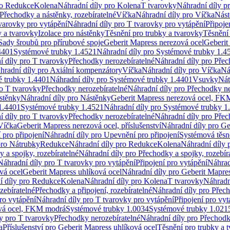
ro Redukce
Kolena
Náhradní díly pro Kolena
T tvarovky
Náhradní díly p
Přechodky a nástěnky, rozebíratelné
Víčka
Náhradní díly pro Víčka
Nást
varovky pro vytápění
Náhradní díly pro T tvarovky pro vytápění
Připoje
y a tvarovky
Izolace pro nástěnky
Těsnění pro trubky a tvarovky
Těsnění
Sady šroubů pro přírubové spoje
Geberit Mapress nerezová ocel
Geberit
4401
Systémové trubky 1.4521
Náhradní díly pro Systémové trubky 1.4
í díly pro T tvarovky
Přechodky nerozebíratelné
Náhradní díly pro Přec
hradní díly pro Axiální kompenzátory
Víčka
Náhradní díly pro Víčka
Ná
 trubky 1.4401
Náhradní díly pro Systémové trubky 1.4401
Vsuvky
Nát
ro T tvarovky
Přechodky nerozebíratelné
Náhradní díly pro Přechodky ne
stěnky
Náhradní díly pro Nástěnky
Geberit Mapress nerezová ocel, F
1.4401
Systémové trubky 1.4521
Náhradní díly pro Systémové trubky 1
í díly pro T tvarovky
Přechodky nerozebíratelné
Náhradní díly pro Přec
Víčka
Geberit Mapress nerezová ocel, příslušenství
Náhradní díly pro Ge
pro připojení
Náhradní díly pro Upevnění pro připojení
Systémová těsn
pro Nátrubky
Redukce
Náhradní díly pro Redukce
Kolena
Náhradní díly 
 a spojky, rozebíratelné
Náhradní díly pro Přechodky a spojky, rozebír
Náhradní díly pro T tvarovky pro vytápění
Připojení pro vytápění
Náhrad
vá ocel
Geberit Mapress uhlíková ocel
Náhradní díly pro Geberit Mapres
í díly pro Redukce
Kolena
Náhradní díly pro Kolena
T tvarovky
Náhradn
zebíratelné
Přechodky a připojení, rozebíratelné
Náhradní díly pro Přech
ro vytápění
Náhradní díly pro T tvarovky pro vytápění
Připojení pro vyt
ová ocel, FKM modrá
Systémové trubky 1.0034
Systémové trubky 1.021
y pro T tvarovky
Přechodky nerozebíratelné
Náhradní díly pro Přechodk
a
Příslušenství pro Geberit Mapress uhlíková ocel
Těsnění pro trubky a 