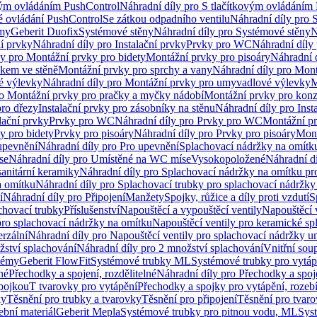
vým ovládáním PushControl
Náhradní díly pro S tlačítkovým ovládáním
vé ovládání PushControl
Se zátkou odpadního ventilu
Náhradní díly pro 
émy
Geberit Duofix
Systémové stěny
Náhradní díly pro Systémové stěny
N
ní prvky
Náhradní díly pro Instalační prvky
Prvky pro WC
Náhradní díly
ly pro Montážní prvky pro bidety
Montážní prvky pro pisoáry
Náhradní 
okem ve stěně
Montážní prvky pro sprchy a vany
Náhradní díly pro Mont
é výlevky
Náhradní díly pro Montážní prvky pro umyvadlové výlevky
M
ro Montážní prvky pro pračky a myčky nádobí
Montážní prvky pro konz
pro dřezy
Instalační prvky pro zásobníky na stěnu
Náhradní díly pro Inst
lační prvky
Prvky pro WC
Náhradní díly pro Prvky pro WC
Montážní p
y pro bidety
Prvky pro pisoáry
Náhradní díly pro Prvky pro pisoáry
Mont
upevnění
Náhradní díly pro Pro upevnění
Splachovací nádržky na omítk
se
Náhradní díly pro Umístěné na WC míse
Vysokopoložené
Náhradní d
anitární keramiky
Náhradní díly pro Splachovací nádržky na omítku pr
a omítku
Náhradní díly pro Splachovací trubky pro splachovací nádržky
í
Náhradní díly pro Připojení
Manžety
Spojky, růžice a díly proti vzdutí
S
chovací trubky
Příslušenství
Napouštěcí a vypouštěcí ventily
Napouštěcí 
pro splachovací nádržky na omítku
Napouštěcí ventily pro keramické sp
erzální
Náhradní díly pro Napouštěcí ventily pro splachovací nádržky un
žství splachování
Náhradní díly pro 2 množství splachování
Vnitřní sou
témy
Geberit FlowFit
Systémové trubky ML
Systémové trubky pro vytá
né
Přechodky a spojení, rozdělitelné
Náhradní díly pro Přechodky a spoje
ípojkou
T tvarovky pro vytápění
Přechodky a spojky pro vytápění, rozebí
ky
Těsnění pro trubky a tvarovky
Těsnění pro připojení
Těsnění pro tvar
ební materiál
Geberit Mepla
Systémové trubky pro pitnou vodu, ML
Sys