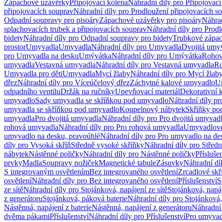
Zápachové uzávěrky
Připojovací kolena
Náhradní díly pro Připojovací
připojovacích souprav
Náhradní díly pro Prodloužení připojovacích s
Odpadní soupravy pro pisoáry
Zápachové uzávěrky pro pisoáry
Náhrad
splachovacích trubek a připojovacích souprav
Náhradní díly pro Prodl
bidety
Náhradní díly pro Odpadní soupravy pro bidety
Trubkové zápa
prostor
Umyvadla
Umyvadla
Náhradní díly pro Umyvadla
Dvojitá umy
pro Umyvadla na desku
Umývátka
Náhradní díly pro Umývátka
Rohov
umyvadla
Vestavná umyvadla
Náhradní díly pro Vestavná umyvadla
Ro
Umyvadla pro děti
Umyvadla
Mycí žlaby
Náhradní díly pro Mycí žlab
dřez
Náhradní díly pro Víceúčelový dřez
Záchytné kalové umyvadlo
U
odpadního ventilu
Držák na ručníky
Upevňovací materiál
Dekorativní 
umyvadlo
Sady umyvadla se skříňkou pod umyvadlo
Náhradní díly p
umyvadla se skříňkou pod umyvadlo
Koupelnový nábytek
Skříňky po
umyvadla
Pro dvojitá umyvadla
Náhradní díly pro Pro dvojitá umyvad
rohová umyvadla
Náhradní díly pro Pro rohová umyvadla
Umyvadlové
umyvadlo na desku, pravoúhlé
Náhradní díly pro Pro umyvadlo na de
díly pro Vysoká skříň
Středně vysoké skříňky
Náhradní díly pro Střed
nábytek
Nástěnné poličky
Náhradní díly pro Nástěnné poličky
Přísluše
prvky
Madla
Soupravy nožiček
Magnetické tabule
Zásuvky
Náhradní dí
S integrovaným osvětlením
Bez integrovaného osvětlení
Zrcadlové skř
osvětlení
Náhradní díly pro Bez integrovaného osvětlení
Příslušenství
S
ze sítě
Náhradní díly pro Stojánková, napájení ze sítě
Stojánková, napáj
z generátoru
Stojánková, páková baterie
Náhradní díly pro Stojánková,
Nástěnná, napájení z baterie
Nástěnná, napájení z generátoru
Náhradní 
dvěma pákami
Příslušenství
Náhradní díly pro Příslušenství
Pro umyvad