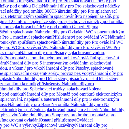
od omítku Omega
Náhradní díly pro Pro splachovací nádržky pod
držky pod omítku Delta
Náhradní díly pro Pro splachovací nádržky
vací nádržky pod omítku 300T
Náhradní díly pro Pro splachovací
C s elektronickým spuštěním splachování
Pro napájení ze sítě, pro
Sigma 12 cm
Pro napájení ze sítě, pro splachovací nádržky pod omítku
rie, pro splachovací nádržky pod omítku Geberit Sigma
těním splachování
Náhradní díly pro Ovládání WC s pneumatickým
o Pro 1 množství splachování
Příslušenství pro ovládání WC
Náhradní
ronickým spuštěním splachování
Náhradní díly pro Pro ovládání WC
uly pro WC
Pro závěsná WC
Náhradní díly pro Pro závěsná WC
Pro
, s okrajem
Náhradní díly pro Pisoáry, splachované vodou,
aje
Pro montáž na omítku nebo podomítkové ovládání splachování
oáru
Náhradní díly pro S integrovaným ovládáním splachování
dou, s víkem / pro víko
Náhradní díly pro Pisoáry, splachované
 Se splachovacím okrajem
Pisoáry, provoz bez vody
Náhradní díly pro
z plastu
Náhradní díly pro Dělicí stěny pisoárů z plastu
Dělicí stěny
 ze sanitární keramiky
Příslušenství
Náhradní díly pro
áhradní díly pro Splachovací trubky, splachovací kolena
 pod omítku
Náhradní díly pro Montáž pod omítku
S elektronickým
splachování, napájení z baterie
Náhradní díly pro S elektronickým
asic
Náhradní díly pro Basic
Na omítku
Náhradní díly pro Na
lektronickým spuštěním splachování, napájení z baterie
Náhradní díly
 přestavbu
Náhradní díly pro Soupravy pro hrubou montáž a pro
y
Integrovaná ovládání
Ostatní příslušenství
Ovládací
vy pro WC a výlevky
Zápachové uzávěrky
Náhradní díly pro