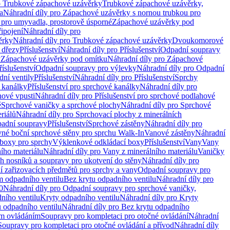
o Trubkové zápachové uzávěrky
Trubkové zápachové uzávěrky,
a
Náhradní díly pro Zápachové uzávěrky s nornou trubkou pro
 pro umyvadla, prostorově úsporné
Zápachové uzávěrky pod
řipojení
Náhradní díly pro
ěrky
Náhradní díly pro Trubkové zápachové uzávěrky
Dvoukomorové
 dřezy
Příslušenství
Náhradní díly pro Příslušenství
Odpadní soupravy
y
Zápachové uzávěrky pod omítku
Náhradní díly pro Zápachové
říslušenství
Odpadní soupravy pro výlevky
Náhradní díly pro Odpadní
ní ventily
Příslušenství
Náhradní díly pro Příslušenství
Sprchy
 kanálky
Příslušenství pro sprchové kanálky
Náhradní díly pro
hové vpusti
Náhradní díly pro Příslušenství pro sprchové podlahové
ě
Sprchové vaničky a sprchové plochy
Náhradní díly pro Sprchové
riálů
Náhradní díly pro Sprchovací plochy z minerálních
padní soupravy
Příslušenství
Sprchové zástěny
Náhradní díly pro
vné boční sprchové stěny pro sprchu Walk-In
Vanové zástěny
Náhradní
boxy pro sprchy
Výklenkové odkládací boxy
Příslušenství
Vany
Vany
ího materiálu
Náhradní díly pro Vany z minerálního materiálu
Vaničky
h nosníků a soupravy pro ukotvení do stěny
Náhradní díly pro
ní zařizovacích předmětů pro sprchy a vany
Odpadní soupravy pro
m odpadního ventilu
Bez krytu odpadního ventilu
Náhradní díly pro
0
Náhradní díly pro Odpadní soupravy pro sprchové vaničky,
ního ventilu
Kryty odpadního ventilu
Náhradní díly pro Kryty
 odpadního ventilu
Náhradní díly pro Bez krytu odpadního
ým ovládáním
Soupravy pro kompletaci pro otočné ovládání
Náhradní
Soupravy pro kompletaci pro otočné ovládání a přívod
Náhradní díly