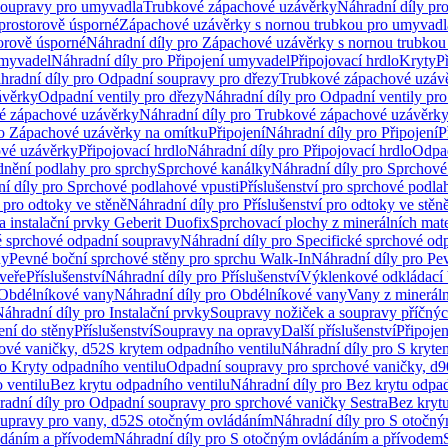
soupravy pro umyvadla
Trubkové zápachové uzávěrky
Náhradní díly pr
prostorově úsporné
Zápachové uzávěrky s nornou trubkou pro umyvadl
orově úsporné
Náhradní díly pro Zápachové uzávěrky s nornou trubkou
umyvadel
Náhradní díly pro Připojení umyvadel
Připojovací hrdlo
Kryty
P
hradní díly pro Odpadní soupravy pro dřezy
Trubkové zápachové uzáv
ávěrky
Odpadní ventily pro dřezy
Náhradní díly pro Odpadní ventily pro
é zápachové uzávěrky
Náhradní díly pro Trubkové zápachové uzávěrk
ro Zápachové uzávěrky na omítku
Připojení
Náhradní díly pro Připojení
P
ové uzávěrky
Připojovací hrdlo
Náhradní díly pro Připojovací hrdlo
Odpad
dnění podlahy pro sprchy
Sprchové kanálky
Náhradní díly pro Sprchové
í díly pro Sprchové podlahové vpusti
Příslušenství pro sprchové podla
í pro odtoky ve stěně
Náhradní díly pro Příslušenství pro odtoky ve stěn
a instalační prvky Geberit Duofix
Sprchovací plochy z minerálních mate
é sprchové odpadní soupravy
Náhradní díly pro Specifické sprchové od
ny
Pevné boční sprchové stěny pro sprchu Walk-In
Náhradní díly pro Pe
veře
Příslušenství
Náhradní díly pro Příslušenství
Výklenkové odkládací 
Obdélníkové vany
Náhradní díly pro Obdélníkové vany
Vany z mineráln
áhradní díly pro Instalační prvky
Soupravy nožiček a soupravy příčnýc
ení do stěny
Příslušenství
Soupravy na opravy
Další příslušenství
Připoje
ové vaničky, d52
S krytem odpadního ventilu
Náhradní díly pro S kryte
ro Kryty odpadního ventilu
Odpadní soupravy pro sprchové vaničky, d9
 ventilu
Bez krytu odpadního ventilu
Náhradní díly pro Bez krytu odpad
adní díly pro Odpadní soupravy pro sprchové vaničky Sestra
Bez krytu
upravy pro vany, d52
S otočným ovládáním
Náhradní díly pro S otočn
ádáním a přívodem
Náhradní díly pro S otočným ovládáním a přívodem