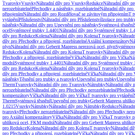
Tvarovky
Vsuvky
Náhradní díly pro Vsuvky
Redukce
Náhradní díly p
nerozebíratelné
Přechodky a nástěnky, rozebíratelné
Náhradní díly pro 
připojením
Náhradní díly pro Rozdělovač se závitovým připojením
T t
vytápění
Příslušenství
Náhradní díly pro Příslušenství
Izolace pro trubk
nástěnky
Náhradní díly pro Upevnění pro nástěnky
Systémová těsnění
ocel
Systémové trubky 1.4401
Náhradní díly pro Systémové trubky 1.
díly pro Redukce
Kolena
Náhradní díly pro Kolena
T tvarovky
Náhradn
díly pro Přechodky a připojení, rozebíratelné
Axiální kompenzátory
Ná
plyn
Náhradní díly pro Geberit Mapress nerezová ocel, plyn
Systémové
Redukce
Kolena
Náhradní díly pro Kolena
T tvarovky
Náhradní díly p
Přechodky a připojení, rozebíratelné
Víčka
Náhradní díly pro Víčka
Ná
modrá
Systémové trubky 1.4401
Náhradní díly pro Systémové trubky 
díly pro Redukce
Kolena
Náhradní díly pro Kolena
T tvarovky
Náhradn
díly pro Přechodky a připojení, rozebíratelné
Víčka
Náhradní díly pro 
nástěnky
Těsnění pro trubky a tvarovky
Upevnění pro trubky
Upevnění 
Therm
Tvarovky
Náhradní díly pro Tvarovky
Nátrubky
Náhradní díly 
nerozebíratelné
Náhradní díly pro Přechodky nerozebíratelné
Přechodky
kompenzátory
Víčka
Náhradní díly pro Víčka
T tvarovky pro vytápění
Therm
Systémová těsnění
Upevnění pro trubky
Geberit Mapress uhlíko
1.0215
Vsuvky
Nátrubky
Náhradní díly pro Nátrubky
Redukce
Náhradn
tvarovky
Přechodky nerozebíratelné
Náhradní díly pro Přechodky nero
pro Axiální kompenzátory
Víčka
Náhradní díly pro Víčka
T tvarovky p
uhlíková ocel, FKM modrá
Náhradní díly pro Geberit Mapress uhlík
pro Redukce
Kolena
Náhradní díly pro Kolena
T tvarovky
Náhradní díl
pro Přechodky a připojení, rozebíratelné
Víčka
Náhradní díly pro Víčk