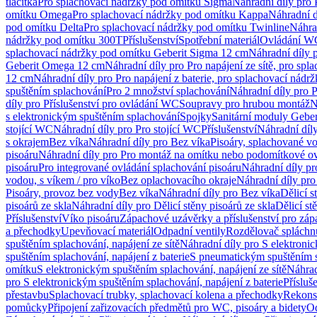
tlačítka
Pro splachovací nádržky pod omítku Sigma
Náhradní díly pro
omítku Omega
Pro splachovací nádržky pod omítku Kappa
Náhradní d
pod omítku Delta
Pro splachovací nádržky pod omítku Twinline
Náhra
nádržky pod omítku 300T
Příslušenství
Spotřební materiál
Ovládání WC
splachovací nádržky pod omítku Geberit Sigma 12 cm
Náhradní díly 
Geberit Omega 12 cm
Náhradní díly pro Pro napájení ze sítě, pro s
12 cm
Náhradní díly pro Pro napájení z baterie, pro splachovací nád
spuštěním splachování
Pro 2 množství splachování
Náhradní díly pro 
díly pro Příslušenství pro ovládání WC
Soupravy pro hrubou montáž
N
s elektronickým spuštěním splachování
Spojky
Sanitární moduly Geber
stojící WC
Náhradní díly pro Pro stojící WC
Příslušenství
Náhradní díly
s okrajem
Bez víka
Náhradní díly pro Bez víka
Pisoáry, splachované vo
pisoáru
Náhradní díly pro Pro montáž na omítku nebo podomítkové ov
pisoáru
Pro integrované ovládání splachování pisoáru
Náhradní díly pr
vodou, s víkem / pro víko
Bez oplachovacího okraje
Náhradní díly pro
Pisoáry, provoz bez vody
Bez víka
Náhradní díly pro Bez víka
Dělicí s
pisoárů ze skla
Náhradní díly pro Dělicí stěny pisoárů ze skla
Dělicí st
Příslušenství
Víko pisoáru
Zápachové uzávěrky a příslušenství pro zá
a přechodky
Upevňovací materiál
Odpadní ventily
Rozdělovač spláchn
spuštěním splachování, napájení ze sítě
Náhradní díly pro S elektronic
spuštěním splachování, napájení z baterie
S pneumatickým spuštěním 
omítku
S elektronickým spuštěním splachování, napájení ze sítě
Náhrad
pro S elektronickým spuštěním splachování, napájení z baterie
Přísluš
přestavbu
Splachovací trubky, splachovací kolena a přechodky
Rekons
pomůcky
Připojení zařizovacích předmětů pro WC, pisoáry a bidety
Od