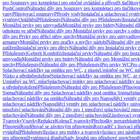
pro Soupravy pro kompletaci pro otočné ovládání a přívod
S tlačítko
PushControl
Náhradní díly pro Soupravy pro kompletaci pro tlačítko
vany
Připojovací soupravy
Přívody vody
Instalační a splachovací syst
systémy
Opláštění
Příslušenství
Náhradní díly pro Příslušenství
Instalač
Montážní prvky pro umyvadla
Montážní prvky pro bidety
Náhradní dí
odtokem ve stěně
Náhradní díly pro Montážní prvky pro sprchy s odt
díly pro Prvky pro dělicí stěny sprchy
Montážní prvky pro umyvadlov
armatury
Montážní prvky pro pračky a myčky nádobí
Náhradní díly p
zatížení
Instalační prvky pro dřezy
Náhradní díly pro Instalační prvky 
Příslušenství
Geberit Kombifix
Instalační prvky
Náhradní díly pro Insta
umyvadla
Montážní prvky pro bidety
Náhradní díly pro Montážní prvk
sprchy
Příslušenství
Náhradní díly pro Příslušenství
Pro prvky WC
Pro 
Splachovací nádržky na omítku pro WC, z plastu
Umístěné na WC mí
Nízko a středněpoložené
Splachovací nádržky na omítku pro WC, ze s
Umístěný na WC míse
Splachovací trubky pro splachovací nádržky n
a středněpoložené
Příslušenství
Náhradní díly pro Příslušenství
Připojen
Sigma
Náhradní díly pro Splachovací nádržky pod omítku Sigma
Spla
splachovací nádržky na omítku
Náhradní díly pro Napouštěcí ventily 
splachovací nádržky
Napouštěcí ventily pro splachovací nádržky univ
množství splachování
Náhradní díly pro 1 množství splachování
2 mno
splachování
Náhradní díly pro 2 množství splachování
Zásobovací sys
Tvarovky
Vsuvky
Redukce
Kolena
T tvarovky
Přechodky nerozebíratel
Připojení
Rozdělovač se závitovým připojením
Rozvaděč s lisovací př
vytápění
Příslušenství
Izolace pro trubky a tvarovky
Izolace pro nástěn
pro připojení
Systémová těsnění
Sady šroubů pro přírubové spoje
Spotř