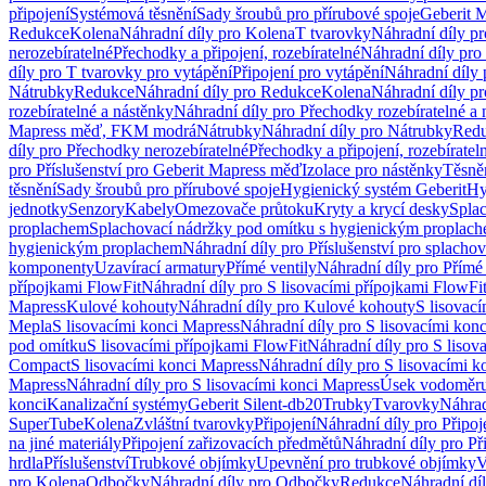
připojení
Systémová těsnění
Sady šroubů pro přírubové spoje
Geberit 
Redukce
Kolena
Náhradní díly pro Kolena
T tvarovky
Náhradní díly p
nerozebíratelné
Přechodky a připojení, rozebíratelné
Náhradní díly pro 
díly pro T tvarovky pro vytápění
Připojení pro vytápění
Náhradní díly 
Nátrubky
Redukce
Náhradní díly pro Redukce
Kolena
Náhradní díly p
rozebíratelné a nástěnky
Náhradní díly pro Přechodky rozebíratelné a 
Mapress měď, FKM modrá
Nátrubky
Náhradní díly pro Nátrubky
Red
díly pro Přechodky nerozebíratelné
Přechodky a připojení, rozebíratel
pro Příslušenství pro Geberit Mapress měď
Izolace pro nástěnky
Těsněn
těsnění
Sady šroubů pro přírubové spoje
Hygienický systém Geberit
Hy
jednotky
Senzory
Kabely
Omezovače průtoku
Kryty a krycí desky
Spla
proplachem
Splachovací nádržky pod omítku s hygienickým proplac
hygienickým proplachem
Náhradní díly pro Příslušenství pro splach
komponenty
Uzavírací armatury
Přímé ventily
Náhradní díly pro Přímé 
přípojkami FlowFit
Náhradní díly pro S lisovacími přípojkami FlowFi
Mapress
Kulové kohouty
Náhradní díly pro Kulové kohouty
S lisovac
Mepla
S lisovacími konci Mapress
Náhradní díly pro S lisovacími kon
pod omítku
S lisovacími přípojkami FlowFit
Náhradní díly pro S lisov
Compact
S lisovacími konci Mapress
Náhradní díly pro S lisovacími 
Mapress
Náhradní díly pro S lisovacími konci Mapress
Úsek vodoměru
konci
Kanalizační systémy
Geberit Silent-db20
Trubky
Tvarovky
Náhrad
SuperTube
Kolena
Zvláštní tvarovky
Připojení
Náhradní díly pro Připoj
na jiné materiály
Připojení zařizovacích předmětů
Náhradní díly pro Př
hrdla
Příslušenství
Trubkové objímky
Upevnění pro trubkové objímky
V
pro Kolena
Odbočky
Náhradní díly pro Odbočky
Redukce
Náhradní dí