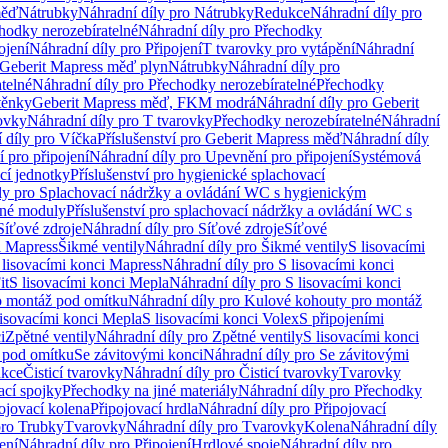
měď
Nátrubky
Náhradní díly pro Nátrubky
Redukce
Náhradní díly pro
hodky nerozebíratelné
Náhradní díly pro Přechodky
ojení
Náhradní díly pro Připojení
T tvarovky pro vytápění
Náhradní
 Geberit Mapress měď plyn
Nátrubky
Náhradní díly pro
telné
Náhradní díly pro Přechodky nerozebíratelné
Přechodky
těnky
Geberit Mapress měď, FKM modrá
Náhradní díly pro Geberit
ovky
Náhradní díly pro T tvarovky
Přechodky nerozebíratelné
Náhradní
 díly pro Víčka
Příslušenství pro Geberit Mapress měď
Náhradní díly
 pro připojení
Náhradní díly pro Upevnění pro připojení
Systémová
cí jednotky
Příslušenství pro hygienické splachovací
ly pro Splachovací nádržky a ovládání WC s hygienickým
ěné moduly
Příslušenství pro splachovací nádržky a ovládání WC s
Síťové zdroje
Náhradní díly pro Síťové zdroje
Síťové
i Mapress
Šikmé ventily
Náhradní díly pro Šikmé ventily
S lisovacími
 lisovacími konci Mapress
Náhradní díly pro S lisovacími konci
it
S lisovacími konci Mepla
Náhradní díly pro S lisovacími konci
o montáž pod omítku
Náhradní díly pro Kulové kohouty pro montáž
lisovacími konci Mepla
S lisovacími konci Volex
S připojeními
i
Zpětné ventily
Náhradní díly pro Zpětné ventily
S lisovacími konci
 pod omítku
Se závitovými konci
Náhradní díly pro Se závitovými
kce
Čisticí tvarovky
Náhradní díly pro Čisticí tvarovky
Tvarovky
ací spojky
Přechodky na jiné materiály
Náhradní díly pro Přechodky
ojovací kolena
Připojovací hrdla
Náhradní díly pro Připojovací
pro Trubky
Tvarovky
Náhradní díly pro Tvarovky
Kolena
Náhradní díly
ení
Náhradní díly pro Připojení
Hrdlové spoje
Náhradní díly pro