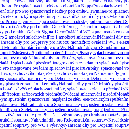
 Pro splachovací nádržky pod omítku Sigma
Pro splachovací nádržky p
íly pro Pro splachovací nádržky pod omítku Kappa
Pro splachovací ná
dní díly pro Pro splachovací nádržky pod omítku Twinline
Pro splacho
 s elektronickým spuštěním splachování
Náhradní díly pro Ovládání W
pro Pro napájení ze sítě, pro splachovací nádržky pod omítku Geberit 
plachovací nádržky pod omítku Geberit Omega 12 cm
Pro napájení z bate
ržky pod omítku Geberit Sigma 12 cm
Ovládání WC s pneumatickým spuš
Pro 2 množství splachování
Pro 1 množství splachování
Náhradní díly pr
áhradní díly pro Soupravy pro hrubou montáž
Pro ovládání WC s elekt
it Monolith
Sanitární moduly pro WC
Náhradní díly pro Sanitární mod
 pro Příslušenství
Spotřební materiál
Pisoáry
Pisoáry, splachované vodou
dou, bez okraje
Náhradní díly pro Pisoáry, splachované vodou, bez okr
ládání splachování pisoáru
S integrovaným ovládáním splachování pis
o Pro integrované ovládání splachování pisoáru
Pisoáry, splachované vo
 Bez oplachovacího okraje
Se splachovacím okrajem
Náhradní díly pro
těny pisoárů
Náhradní díly pro Dělicí stěny pisoárů
Dělicí stěny pisoárů 
ěny pisoárů ze sanitární keramiky
Náhradní díly pro Dělicí stěny pisoárů
pachové uzávěrky
Splachovací trubky, splachovací kolena a přechodky
N
utí
Připojení zařizovacích předmětů
Ovládání splachování pisoárů
Montáž
kým spuštěním splachování, napájení ze sítě
S elektronickým spuštěním 
splachování
Náhradní díly pro S pneumatickým spuštěním splachování
B
ní díly pro S elektronickým spuštěním splachování, napájení ze sítě
S e
enství
Náhradní díly pro Příslušenství
Soupravy pro hrubou montáž a pro
trukční soupravy
Náhradní díly pro Rekonstrukční soupravy
Krycí desk
padní soupravy pro WC a výlevky
Náhradní díly pro Odpadní soupra