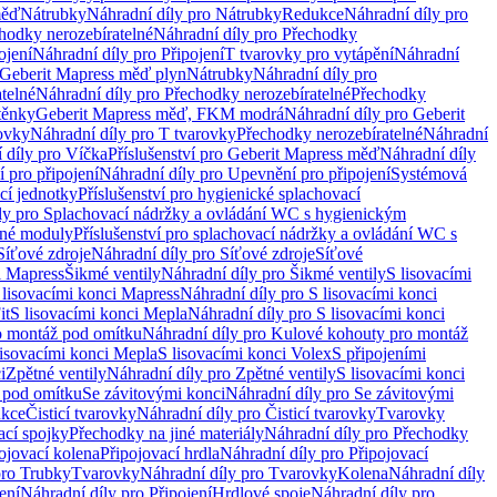
měď
Nátrubky
Náhradní díly pro Nátrubky
Redukce
Náhradní díly pro
hodky nerozebíratelné
Náhradní díly pro Přechodky
ojení
Náhradní díly pro Připojení
T tvarovky pro vytápění
Náhradní
 Geberit Mapress měď plyn
Nátrubky
Náhradní díly pro
telné
Náhradní díly pro Přechodky nerozebíratelné
Přechodky
těnky
Geberit Mapress měď, FKM modrá
Náhradní díly pro Geberit
ovky
Náhradní díly pro T tvarovky
Přechodky nerozebíratelné
Náhradní
 díly pro Víčka
Příslušenství pro Geberit Mapress měď
Náhradní díly
 pro připojení
Náhradní díly pro Upevnění pro připojení
Systémová
cí jednotky
Příslušenství pro hygienické splachovací
ly pro Splachovací nádržky a ovládání WC s hygienickým
ěné moduly
Příslušenství pro splachovací nádržky a ovládání WC s
Síťové zdroje
Náhradní díly pro Síťové zdroje
Síťové
i Mapress
Šikmé ventily
Náhradní díly pro Šikmé ventily
S lisovacími
 lisovacími konci Mapress
Náhradní díly pro S lisovacími konci
it
S lisovacími konci Mepla
Náhradní díly pro S lisovacími konci
o montáž pod omítku
Náhradní díly pro Kulové kohouty pro montáž
lisovacími konci Mepla
S lisovacími konci Volex
S připojeními
i
Zpětné ventily
Náhradní díly pro Zpětné ventily
S lisovacími konci
 pod omítku
Se závitovými konci
Náhradní díly pro Se závitovými
kce
Čisticí tvarovky
Náhradní díly pro Čisticí tvarovky
Tvarovky
ací spojky
Přechodky na jiné materiály
Náhradní díly pro Přechodky
ojovací kolena
Připojovací hrdla
Náhradní díly pro Připojovací
pro Trubky
Tvarovky
Náhradní díly pro Tvarovky
Kolena
Náhradní díly
ení
Náhradní díly pro Připojení
Hrdlové spoje
Náhradní díly pro