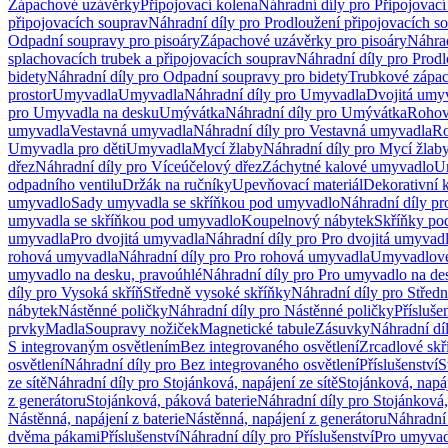
Zápachové uzávěrky
Připojovací kolena
Náhradní díly pro Připojovací
připojovacích souprav
Náhradní díly pro Prodloužení připojovacích s
Odpadní soupravy pro pisoáry
Zápachové uzávěrky pro pisoáry
Náhrad
splachovacích trubek a připojovacích souprav
Náhradní díly pro Prodl
bidety
Náhradní díly pro Odpadní soupravy pro bidety
Trubkové zápa
prostor
Umyvadla
Umyvadla
Náhradní díly pro Umyvadla
Dvojitá umy
pro Umyvadla na desku
Umývátka
Náhradní díly pro Umývátka
Rohov
umyvadla
Vestavná umyvadla
Náhradní díly pro Vestavná umyvadla
Ro
Umyvadla pro děti
Umyvadla
Mycí žlaby
Náhradní díly pro Mycí žlab
dřez
Náhradní díly pro Víceúčelový dřez
Záchytné kalové umyvadlo
U
odpadního ventilu
Držák na ručníky
Upevňovací materiál
Dekorativní 
umyvadlo
Sady umyvadla se skříňkou pod umyvadlo
Náhradní díly p
umyvadla se skříňkou pod umyvadlo
Koupelnový nábytek
Skříňky po
umyvadla
Pro dvojitá umyvadla
Náhradní díly pro Pro dvojitá umyvad
rohová umyvadla
Náhradní díly pro Pro rohová umyvadla
Umyvadlové
umyvadlo na desku, pravoúhlé
Náhradní díly pro Pro umyvadlo na de
díly pro Vysoká skříň
Středně vysoké skříňky
Náhradní díly pro Střed
nábytek
Nástěnné poličky
Náhradní díly pro Nástěnné poličky
Přísluše
prvky
Madla
Soupravy nožiček
Magnetické tabule
Zásuvky
Náhradní dí
S integrovaným osvětlením
Bez integrovaného osvětlení
Zrcadlové skř
osvětlení
Náhradní díly pro Bez integrovaného osvětlení
Příslušenství
S
ze sítě
Náhradní díly pro Stojánková, napájení ze sítě
Stojánková, napáj
z generátoru
Stojánková, páková baterie
Náhradní díly pro Stojánková,
Nástěnná, napájení z baterie
Nástěnná, napájení z generátoru
Náhradní 
dvěma pákami
Příslušenství
Náhradní díly pro Příslušenství
Pro umyvad