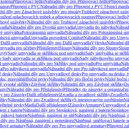
 kolena
Připojovací hrdlo
Náhradní díly pro Připojovací hrdlo
Připojovac
ouprav
Připojení z PVC
Náhradní díly pro Připojení z PVC
Těsnicí manže
ní díly pro Zápachové uzávěrky pro pisoáry
Trubkové zápachové uzáv
oužení splachovacích trubek a připojovacích souprav
Připojovací hrdlo
N
chové uzávěrky
Náhradní díly pro Trubkové zápachové uzávěrky
Připoj
vadla
Náhradní díly pro Dvojitá umyvadla
Umyvadla do nábytku
Náhrad
é umývátka
Polozápustná umyvadla
Náhradní díly pro Polozápustná u
hová umyvadla
Umyvadla provedení Comfort
Náhradní díly pro Umyv
y
Další umyvadla
Náhradní díly pro Další umyvadla
Výlevka
Náhradní dí
myvadla pro učebny
Příslušenství
Sloupy
Náhradní díly pro Sloupy
Slou
kryty
Sady umyvadla se skříňkou pod umyvadlo
Sady umývátka se skří
ro Sady umyvadla se skříňkou pod umyvadlo
Sady nábytkového umyvadl
d umyvadlo
Náhradní díly pro Skříňky pod umyvadlo
Pro umývátka
Náhr
la
Pro nábytková umyvadla
Náhradní díly pro Pro nábytková umyvadla
P
 desky
Náhradní díly pro Umyvadlové desky
Pro umyvadlo na desku, t
sku, pravoúhlé
Boční prvky
Náhradní díly pro Boční prvky
Nízké boční 
ně vysoké skříňky
Závěsné skříňky
Náhradní díly pro Závěsné skříňky
Da
nství
Náhradní díly pro Příslušenství
Přihrádky do zásuvky a organizačn
ly pro Zásuvky
Další příslušenství
Zrcadla a zrcadlové skříňky
Zrcadlo
Ná
íňky
Náhradní díly pro Zrcadlové skříňky
S integrovaným osvětlením
Ná
větelné prvky
Madla
Další příslušenství
Zásuvky
Armatury
Umyvadlové a
ení z baterie
Náhradní díly pro Stojánková, napájení z baterie
Stojánkov
 páková baterie
Nástěnná, napájení ze sítě
Náhradní díly pro Nástěnná, n
díly pro Nástěnná, napájení z generátoru
Nástěnná, směšovací baterie 
lové armatury
Náhradní díly pro Pro umyvadlové armatury
Připojení za