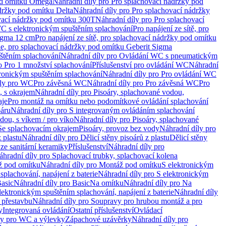
od omítku Omega
Náhradní díly pro Pro splachovací nádržky pod
držky pod omítku Delta
Náhradní díly pro Pro splachovací nádržky
vací nádržky pod omítku 300T
Náhradní díly pro Pro splachovací
C s elektronickým spuštěním splachování
Pro napájení ze sítě, pro
Sigma 12 cm
Pro napájení ze sítě, pro splachovací nádržky pod omítku
rie, pro splachovací nádržky pod omítku Geberit Sigma
těním splachování
Náhradní díly pro Ovládání WC s pneumatickým
o Pro 1 množství splachování
Příslušenství pro ovládání WC
Náhradní
ronickým spuštěním splachování
Náhradní díly pro Pro ovládání WC
uly pro WC
Pro závěsná WC
Náhradní díly pro Pro závěsná WC
Pro
, s okrajem
Náhradní díly pro Pisoáry, splachované vodou,
aje
Pro montáž na omítku nebo podomítkové ovládání splachování
oáru
Náhradní díly pro S integrovaným ovládáním splachování
dou, s víkem / pro víko
Náhradní díly pro Pisoáry, splachované
 Se splachovacím okrajem
Pisoáry, provoz bez vody
Náhradní díly pro
z plastu
Náhradní díly pro Dělicí stěny pisoárů z plastu
Dělicí stěny
 ze sanitární keramiky
Příslušenství
Náhradní díly pro
áhradní díly pro Splachovací trubky, splachovací kolena
 pod omítku
Náhradní díly pro Montáž pod omítku
S elektronickým
splachování, napájení z baterie
Náhradní díly pro S elektronickým
asic
Náhradní díly pro Basic
Na omítku
Náhradní díly pro Na
lektronickým spuštěním splachování, napájení z baterie
Náhradní díly
 přestavbu
Náhradní díly pro Soupravy pro hrubou montáž a pro
y
Integrovaná ovládání
Ostatní příslušenství
Ovládací
vy pro WC a výlevky
Zápachové uzávěrky
Náhradní díly pro