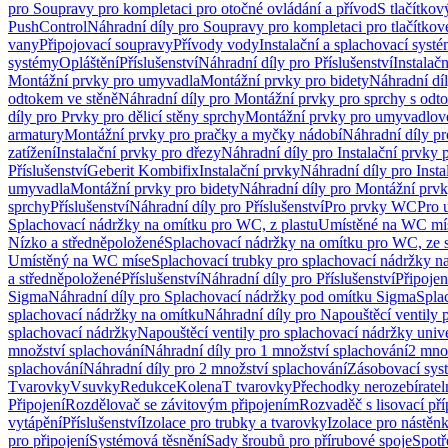
pro Soupravy pro kompletaci pro otočné ovládání a přívod
S tlačítko
PushControl
Náhradní díly pro Soupravy pro kompletaci pro tlačítko
vany
Připojovací soupravy
Přívody vody
Instalační a splachovací syst
systémy
Opláštění
Příslušenství
Náhradní díly pro Příslušenství
Instalač
Montážní prvky pro umyvadla
Montážní prvky pro bidety
Náhradní dí
odtokem ve stěně
Náhradní díly pro Montážní prvky pro sprchy s odt
díly pro Prvky pro dělicí stěny sprchy
Montážní prvky pro umyvadlov
armatury
Montážní prvky pro pračky a myčky nádobí
Náhradní díly p
zatížení
Instalační prvky pro dřezy
Náhradní díly pro Instalační prvky 
Příslušenství
Geberit Kombifix
Instalační prvky
Náhradní díly pro Insta
umyvadla
Montážní prvky pro bidety
Náhradní díly pro Montážní prvk
sprchy
Příslušenství
Náhradní díly pro Příslušenství
Pro prvky WC
Pro 
Splachovací nádržky na omítku pro WC, z plastu
Umístěné na WC mí
Nízko a středněpoložené
Splachovací nádržky na omítku pro WC, ze s
Umístěný na WC míse
Splachovací trubky pro splachovací nádržky n
a středněpoložené
Příslušenství
Náhradní díly pro Příslušenství
Připojen
Sigma
Náhradní díly pro Splachovací nádržky pod omítku Sigma
Spla
splachovací nádržky na omítku
Náhradní díly pro Napouštěcí ventily 
splachovací nádržky
Napouštěcí ventily pro splachovací nádržky univ
množství splachování
Náhradní díly pro 1 množství splachování
2 mno
splachování
Náhradní díly pro 2 množství splachování
Zásobovací sys
Tvarovky
Vsuvky
Redukce
Kolena
T tvarovky
Přechodky nerozebíratel
Připojení
Rozdělovač se závitovým připojením
Rozvaděč s lisovací př
vytápění
Příslušenství
Izolace pro trubky a tvarovky
Izolace pro nástěn
pro připojení
Systémová těsnění
Sady šroubů pro přírubové spoje
Spotř