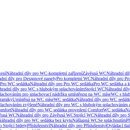
ení
Náhradní díly pro WC-kompletní zařízení
Závěsná WC
Náhradní dí
dní díly pro Designové panely
Pro kompletní WC
Náhradní díly pro P
Pro WC sedátka
Náhradní díly pro Pro WC sedátka
Pro WC sedátka a 
hradní díly pro WC s hlubokým splachováním
Stojící WC
Náhradní díly
lachováním pro splachovací nádržku umístěnou na WC míse
WC s hlu
eramiky
Umístěná na WC míse
WC sedátka
Náhradní díly pro WC sedát
lachováním zvýšené
Náhradní díly pro WC s hlubokým splachováním 
omfort
Náhradní díly pro WC sedátka provedení Comfort
WC sedátka
Ná
ěsná WC
Náhradní díly pro Závěsná WC
Stojící WC
Náhradní díly pro 
áhradní díly pro WC sedátka bez krytu
Nášlapná WC
Se spláchnutím
Př
 Stojící bidety
Příslušenství
Náhradní díly pro Příslušenství
Ovládací tla