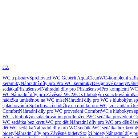
CZ
WC a pisoáry
Sprchovací WC Geberit AquaClean
WC-kompletní zaříz
keramiky
Náhradní díly pro Pro WC keramiky
Designové panely
Náhra
sedátka
Příslušenství
Náhradní díly pro Příslušenství
Pro kompletní WC
WC
Náhradní díly pro Závěsná WC
WC s hlubokým splachováním
Ná
nádržku umístěnou na WC míse
Náhradní díly pro WC s hlubokým sp
splachováním
Splachovací nádržky na omítku pro WC, ze sanitární k
Comfort
Náhradní díly pro WC provedení Comfort
WC s hlubokým sp
WC s hlubokým splachováním prodloužené
WC sedátka provedení C
WC sedátka bez krytu
WC pro děti
Náhradní díly pro WC pro děti
Záv
děti
WC sedátka
Náhradní díly pro WC sedátka
WC sedátka bez krytu
N
bidety
Náhradní díly pro Závěsné bidety
Stojící bidety
Náhradní díly pro