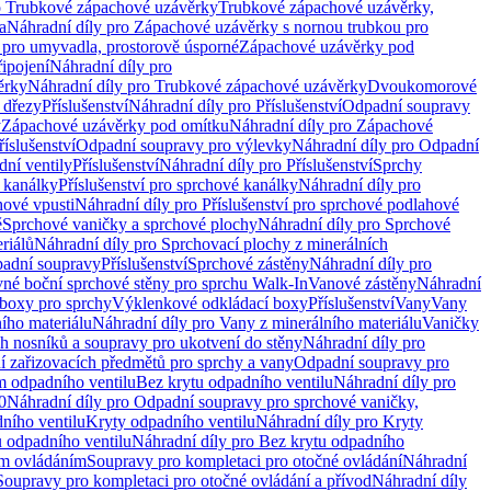
o Trubkové zápachové uzávěrky
Trubkové zápachové uzávěrky,
a
Náhradní díly pro Zápachové uzávěrky s nornou trubkou pro
 pro umyvadla, prostorově úsporné
Zápachové uzávěrky pod
řipojení
Náhradní díly pro
ěrky
Náhradní díly pro Trubkové zápachové uzávěrky
Dvoukomorové
 dřezy
Příslušenství
Náhradní díly pro Příslušenství
Odpadní soupravy
y
Zápachové uzávěrky pod omítku
Náhradní díly pro Zápachové
říslušenství
Odpadní soupravy pro výlevky
Náhradní díly pro Odpadní
ní ventily
Příslušenství
Náhradní díly pro Příslušenství
Sprchy
 kanálky
Příslušenství pro sprchové kanálky
Náhradní díly pro
hové vpusti
Náhradní díly pro Příslušenství pro sprchové podlahové
ě
Sprchové vaničky a sprchové plochy
Náhradní díly pro Sprchové
riálů
Náhradní díly pro Sprchovací plochy z minerálních
padní soupravy
Příslušenství
Sprchové zástěny
Náhradní díly pro
vné boční sprchové stěny pro sprchu Walk-In
Vanové zástěny
Náhradní
boxy pro sprchy
Výklenkové odkládací boxy
Příslušenství
Vany
Vany
ího materiálu
Náhradní díly pro Vany z minerálního materiálu
Vaničky
h nosníků a soupravy pro ukotvení do stěny
Náhradní díly pro
ní zařizovacích předmětů pro sprchy a vany
Odpadní soupravy pro
m odpadního ventilu
Bez krytu odpadního ventilu
Náhradní díly pro
0
Náhradní díly pro Odpadní soupravy pro sprchové vaničky,
ního ventilu
Kryty odpadního ventilu
Náhradní díly pro Kryty
 odpadního ventilu
Náhradní díly pro Bez krytu odpadního
ým ovládáním
Soupravy pro kompletaci pro otočné ovládání
Náhradní
Soupravy pro kompletaci pro otočné ovládání a přívod
Náhradní díly