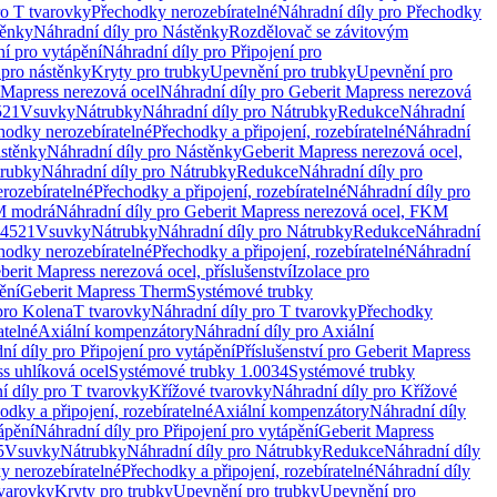
ro T tvarovky
Přechodky nerozebíratelné
Náhradní díly pro Přechodky
ěnky
Náhradní díly pro Nástěnky
Rozdělovač se závitovým
ní pro vytápění
Náhradní díly pro Připojení pro
 pro nástěnky
Kryty pro trubky
Upevnění pro trubky
Upevnění pro
 Mapress nerezová ocel
Náhradní díly pro Geberit Mapress nerezová
521
Vsuvky
Nátrubky
Náhradní díly pro Nátrubky
Redukce
Náhradní
hodky nerozebíratelné
Přechodky a připojení, rozebíratelné
Náhradní
stěnky
Náhradní díly pro Nástěnky
Geberit Mapress nerezová ocel,
rubky
Náhradní díly pro Nátrubky
Redukce
Náhradní díly pro
rozebíratelné
Přechodky a připojení, rozebíratelné
Náhradní díly pro
KM modrá
Náhradní díly pro Geberit Mapress nerezová ocel, FKM
.4521
Vsuvky
Nátrubky
Náhradní díly pro Nátrubky
Redukce
Náhradní
hodky nerozebíratelné
Přechodky a připojení, rozebíratelné
Náhradní
berit Mapress nerezová ocel, příslušenství
Izolace pro
ění
Geberit Mapress Therm
Systémové trubky
pro Kolena
T tvarovky
Náhradní díly pro T tvarovky
Přechodky
atelné
Axiální kompenzátory
Náhradní díly pro Axiální
ní díly pro Připojení pro vytápění
Příslušenství pro Geberit Mapress
s uhlíková ocel
Systémové trubky 1.0034
Systémové trubky
í díly pro T tvarovky
Křížové tvarovky
Náhradní díly pro Křížové
odky a připojení, rozebíratelné
Axiální kompenzátory
Náhradní díly
ápění
Náhradní díly pro Připojení pro vytápění
Geberit Mapress
5
Vsuvky
Nátrubky
Náhradní díly pro Nátrubky
Redukce
Náhradní díly
y nerozebíratelné
Přechodky a připojení, rozebíratelné
Náhradní díly
tvarovky
Kryty pro trubky
Upevnění pro trubky
Upevnění pro