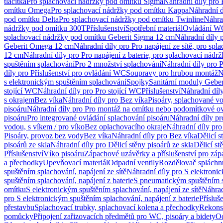
tlačítka
Pro splachovací nádržky pod omítku Sigma
Náhradní díly pro
omítku Omega
Pro splachovací nádržky pod omítku Kappa
Náhradní d
pod omítku Delta
Pro splachovací nádržky pod omítku Twinline
Náhra
nádržky pod omítku 300T
Příslušenství
Spotřební materiál
Ovládání WC
splachovací nádržky pod omítku Geberit Sigma 12 cm
Náhradní díly 
Geberit Omega 12 cm
Náhradní díly pro Pro napájení ze sítě, pro s
12 cm
Náhradní díly pro Pro napájení z baterie, pro splachovací nád
spuštěním splachování
Pro 2 množství splachování
Náhradní díly pro 
díly pro Příslušenství pro ovládání WC
Soupravy pro hrubou montáž
N
s elektronickým spuštěním splachování
Spojky
Sanitární moduly Geber
stojící WC
Náhradní díly pro Pro stojící WC
Příslušenství
Náhradní díly
s okrajem
Bez víka
Náhradní díly pro Bez víka
Pisoáry, splachované vo
pisoáru
Náhradní díly pro Pro montáž na omítku nebo podomítkové ov
pisoáru
Pro integrované ovládání splachování pisoáru
Náhradní díly pr
vodou, s víkem / pro víko
Bez oplachovacího okraje
Náhradní díly pro
Pisoáry, provoz bez vody
Bez víka
Náhradní díly pro Bez víka
Dělicí s
pisoárů ze skla
Náhradní díly pro Dělicí stěny pisoárů ze skla
Dělicí st
Příslušenství
Víko pisoáru
Zápachové uzávěrky a příslušenství pro zá
a přechodky
Upevňovací materiál
Odpadní ventily
Rozdělovač spláchn
spuštěním splachování, napájení ze sítě
Náhradní díly pro S elektronic
spuštěním splachování, napájení z baterie
S pneumatickým spuštěním 
omítku
S elektronickým spuštěním splachování, napájení ze sítě
Náhrad
pro S elektronickým spuštěním splachování, napájení z baterie
Přísluš
přestavbu
Splachovací trubky, splachovací kolena a přechodky
Rekons
pomůcky
Připojení zařizovacích předmětů pro WC, pisoáry a bidety
Od