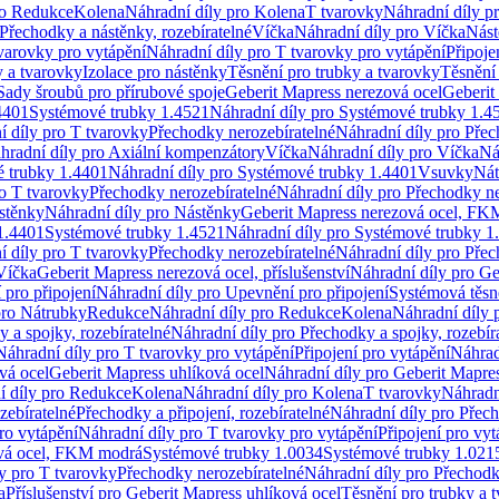
ro Redukce
Kolena
Náhradní díly pro Kolena
T tvarovky
Náhradní díly p
Přechodky a nástěnky, rozebíratelné
Víčka
Náhradní díly pro Víčka
Nást
varovky pro vytápění
Náhradní díly pro T tvarovky pro vytápění
Připoje
y a tvarovky
Izolace pro nástěnky
Těsnění pro trubky a tvarovky
Těsnění
Sady šroubů pro přírubové spoje
Geberit Mapress nerezová ocel
Geberit
4401
Systémové trubky 1.4521
Náhradní díly pro Systémové trubky 1.4
í díly pro T tvarovky
Přechodky nerozebíratelné
Náhradní díly pro Přec
hradní díly pro Axiální kompenzátory
Víčka
Náhradní díly pro Víčka
Ná
 trubky 1.4401
Náhradní díly pro Systémové trubky 1.4401
Vsuvky
Nát
ro T tvarovky
Přechodky nerozebíratelné
Náhradní díly pro Přechodky ne
stěnky
Náhradní díly pro Nástěnky
Geberit Mapress nerezová ocel, F
1.4401
Systémové trubky 1.4521
Náhradní díly pro Systémové trubky 1
í díly pro T tvarovky
Přechodky nerozebíratelné
Náhradní díly pro Přec
Víčka
Geberit Mapress nerezová ocel, příslušenství
Náhradní díly pro Ge
pro připojení
Náhradní díly pro Upevnění pro připojení
Systémová těsn
pro Nátrubky
Redukce
Náhradní díly pro Redukce
Kolena
Náhradní díly 
 a spojky, rozebíratelné
Náhradní díly pro Přechodky a spojky, rozebír
Náhradní díly pro T tvarovky pro vytápění
Připojení pro vytápění
Náhrad
vá ocel
Geberit Mapress uhlíková ocel
Náhradní díly pro Geberit Mapres
í díly pro Redukce
Kolena
Náhradní díly pro Kolena
T tvarovky
Náhradn
zebíratelné
Přechodky a připojení, rozebíratelné
Náhradní díly pro Přech
ro vytápění
Náhradní díly pro T tvarovky pro vytápění
Připojení pro vyt
ová ocel, FKM modrá
Systémové trubky 1.0034
Systémové trubky 1.021
y pro T tvarovky
Přechodky nerozebíratelné
Náhradní díly pro Přechodk
a
Příslušenství pro Geberit Mapress uhlíková ocel
Těsnění pro trubky a 