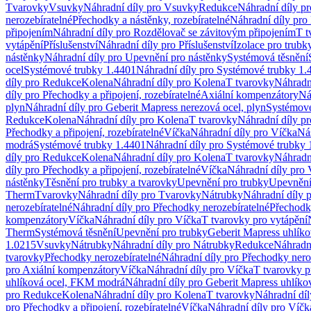
Tvarovky
Vsuvky
Náhradní díly pro Vsuvky
Redukce
Náhradní díly p
nerozebíratelné
Přechodky a nástěnky, rozebíratelné
Náhradní díly pro 
připojením
Náhradní díly pro Rozdělovač se závitovým připojením
T t
vytápění
Příslušenství
Náhradní díly pro Příslušenství
Izolace pro trubk
nástěnky
Náhradní díly pro Upevnění pro nástěnky
Systémová těsnění
ocel
Systémové trubky 1.4401
Náhradní díly pro Systémové trubky 1.
díly pro Redukce
Kolena
Náhradní díly pro Kolena
T tvarovky
Náhradn
díly pro Přechodky a připojení, rozebíratelné
Axiální kompenzátory
Ná
plyn
Náhradní díly pro Geberit Mapress nerezová ocel, plyn
Systémové
Redukce
Kolena
Náhradní díly pro Kolena
T tvarovky
Náhradní díly p
Přechodky a připojení, rozebíratelné
Víčka
Náhradní díly pro Víčka
Ná
modrá
Systémové trubky 1.4401
Náhradní díly pro Systémové trubky 
díly pro Redukce
Kolena
Náhradní díly pro Kolena
T tvarovky
Náhradn
díly pro Přechodky a připojení, rozebíratelné
Víčka
Náhradní díly pro 
nástěnky
Těsnění pro trubky a tvarovky
Upevnění pro trubky
Upevnění 
Therm
Tvarovky
Náhradní díly pro Tvarovky
Nátrubky
Náhradní díly 
nerozebíratelné
Náhradní díly pro Přechodky nerozebíratelné
Přechodky
kompenzátory
Víčka
Náhradní díly pro Víčka
T tvarovky pro vytápění
Therm
Systémová těsnění
Upevnění pro trubky
Geberit Mapress uhlíko
1.0215
Vsuvky
Nátrubky
Náhradní díly pro Nátrubky
Redukce
Náhradn
tvarovky
Přechodky nerozebíratelné
Náhradní díly pro Přechodky nero
pro Axiální kompenzátory
Víčka
Náhradní díly pro Víčka
T tvarovky p
uhlíková ocel, FKM modrá
Náhradní díly pro Geberit Mapress uhlík
pro Redukce
Kolena
Náhradní díly pro Kolena
T tvarovky
Náhradní díl
pro Přechodky a připojení, rozebíratelné
Víčka
Náhradní díly pro Víčk