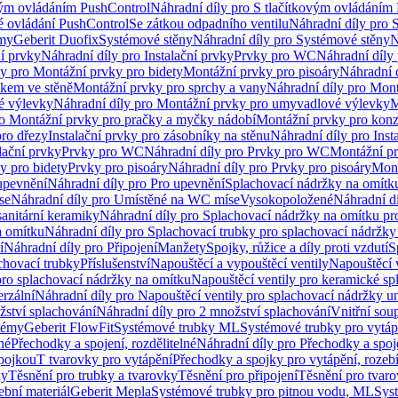
vým ovládáním PushControl
Náhradní díly pro S tlačítkovým ovládáním
vé ovládání PushControl
Se zátkou odpadního ventilu
Náhradní díly pro 
émy
Geberit Duofix
Systémové stěny
Náhradní díly pro Systémové stěny
N
ní prvky
Náhradní díly pro Instalační prvky
Prvky pro WC
Náhradní díly
ly pro Montážní prvky pro bidety
Montážní prvky pro pisoáry
Náhradní 
okem ve stěně
Montážní prvky pro sprchy a vany
Náhradní díly pro Mont
é výlevky
Náhradní díly pro Montážní prvky pro umyvadlové výlevky
M
ro Montážní prvky pro pračky a myčky nádobí
Montážní prvky pro konz
pro dřezy
Instalační prvky pro zásobníky na stěnu
Náhradní díly pro Inst
lační prvky
Prvky pro WC
Náhradní díly pro Prvky pro WC
Montážní p
y pro bidety
Prvky pro pisoáry
Náhradní díly pro Prvky pro pisoáry
Mont
upevnění
Náhradní díly pro Pro upevnění
Splachovací nádržky na omítk
se
Náhradní díly pro Umístěné na WC míse
Vysokopoložené
Náhradní d
anitární keramiky
Náhradní díly pro Splachovací nádržky na omítku pr
a omítku
Náhradní díly pro Splachovací trubky pro splachovací nádržky
í
Náhradní díly pro Připojení
Manžety
Spojky, růžice a díly proti vzdutí
S
chovací trubky
Příslušenství
Napouštěcí a vypouštěcí ventily
Napouštěcí 
pro splachovací nádržky na omítku
Napouštěcí ventily pro keramické sp
erzální
Náhradní díly pro Napouštěcí ventily pro splachovací nádržky un
žství splachování
Náhradní díly pro 2 množství splachování
Vnitřní sou
témy
Geberit FlowFit
Systémové trubky ML
Systémové trubky pro vytá
né
Přechodky a spojení, rozdělitelné
Náhradní díly pro Přechodky a spoje
ípojkou
T tvarovky pro vytápění
Přechodky a spojky pro vytápění, rozebí
ky
Těsnění pro trubky a tvarovky
Těsnění pro připojení
Těsnění pro tvar
ební materiál
Geberit Mepla
Systémové trubky pro pitnou vodu, ML
Sys