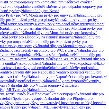
 PushControl
Soupravy pro kompletaci pro tlačítkové ovládání
Se zátkou odpadního ventilu
Příslušenství pro odpadní soupravy pro
osné systémy
Náhradní díly pro Nosné
 pro Prvky pro WC
Montážní prvky pro umyvadla
Náhradní díly pro
díly pro Montážní prvky pro pisoáry
Montážní prvky pro sprchy s
ážní prvky pro sprchy a vany
Prvky pro dělicí stěny sprchy
Náhradní
ontážní prvky pro armatury
Náhradní díly pro Montážní prvky pro
olové zatížení
Náhradní díly pro Montážní prvky pro konzolové
alační prvky pro zásobníky na stěnu
Příslušenství
Náhradní díly pro
rvky pro umyvadla
Náhradní díly pro Montážní prvky pro
ážní prvky pro sprchy
Náhradní díly pro Montážní prvky pro
u
Splachovací nádržky na omítku pro WC, z plastu
Náhradní díly pro
íly pro Vysokopoložené
Nízko a středněpoložené
Náhradní díly pro
o WC, ze sanitární keramiky
Umístěný na WC míse
Náhradní díly pro
 na omítku
Vysokopoložené
Náhradní díly pro Vysokopoložené
Nízko
plachovací nádržky pod omítku
Splachovací nádržky pod omítku
ventily
Náhradní díly pro Napouštěcí ventily
Napouštěcí ventily pro
lachovací nádržky
Náhradní díly pro Napouštěcí ventily pro keramické
iverzální
Vypouštěcí ventily
Náhradní díly pro Vypouštěcí ventily
1
pravy
Náhradní díly pro Vnitřní soupravy
2 množství
pění, ML
Tvarovky
Náhradní díly pro
ní, rozdělitelné
Víčka
Připojovací krabice
Připojení
Náhradní díly pro
ratelné
Připojení pro vytápění
Náhradní díly pro Připojení pro
ovky
Kryty pro trubky
Kryt pro tvarovky
Upevnění pro trubky
Upevnění
témové trubky pro vytápění, ML
Tvarovky
Náhradní díly pro