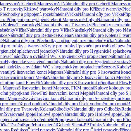
Mapress měď
Geberit Mapress měď
Náhradní díly pro Geberit Mapress 
ro T tvarovky
Křížové tvarovky
Náhradní díly pro Křížové tvarovky
Přec
Přechodky a připojení, rozebíratelné
Víčka
Náhradní díly pro Víčka
Přip
pro Připojení pro vytápění
Geberit Mapress měď plyn
Náhradní díly pro
ro Kolena
T tvarovky
Náhradní díly pro T tvarovky
Přechodky nerozebíra
nástěnky
Víčka
Náhradní díly pro Víčka
Nástěnky
Náhradní díly pro Nás
ukce
Náhradní díly pro Redukce
Kolena
Náhradní díly pro Kolena
T tvar
né
Náhradní díly pro Přechodky a připojení, rozebíratelné
Víčka
Náhradní
í pro trubky a tvarovky
Kryty pro trubky
Upevnění pro trubky
Upevnění
gienické splachovací jednotky
Náhradní díly pro Hygienické splachova
chovací nádržky a ovládání WC s hygienickým proplachem
Náhradní dí
hem
Hygienické vestavěné moduly
Náhradní díly pro Hygienické vestav
ovací nádržky a ovládání WC s hygienickým proplachem
Senzory
Kabely
ventily
S lisovacími konci Mapress
Náhradní díly pro S lisovacími konc
t
S lisovacími konci Mepla
Náhradní díly pro S lisovacími konci Mepla
S
ími přípojkami FlowFit
Náhradní díly pro S lisovacími přípojkami FlowF
ci Mapress
S lisovacími konci Mapress, FKM modrá
Kulové kohouty pr
acími přípojkami FlowFit
S lisovacími konci Mepla
Náhradní díly pro S 
konci Mapress
Se závitovými konci
Náhradní díly pro Se závitovými konc
 pro montáž pod omítku
Náhradní díly pro Úsek vodoměru pro montáž
ní díly pro Tvarovky
Kolena
Odbočky
Náhradní díly pro Odbočky
Redu
ení
Svařované spoje
Hrdlové spoje
Náhradní díly pro Hrdlové spoje
Upín
ipojení zařizovacích předmětů
Připojovací kolena
Náhradní díly pro Přip
íčka
Těsnění
Spotřební materiál
Geberit Silent-PP
Trubky
Náhradní díly 
ly pro Redukce
Čisticí tvarovky
Náhradní díly pro Čisticí tvarovky
Připoj