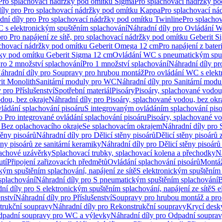
 Pro splachovací nádržky pod omítku Sigma
Pro splachovací nádržky p
íly pro Pro splachovací nádržky pod omítku Kappa
Pro splachovací ná
dní díly pro Pro splachovací nádržky pod omítku Twinline
Pro splacho
 s elektronickým spuštěním splachování
Náhradní díly pro Ovládání W
pro Pro napájení ze sítě, pro splachovací nádržky pod omítku Geberit 
plachovací nádržky pod omítku Geberit Omega 12 cm
Pro napájení z bate
ržky pod omítku Geberit Sigma 12 cm
Ovládání WC s pneumatickým spuš
Pro 2 množství splachování
Pro 1 množství splachování
Náhradní díly pr
áhradní díly pro Soupravy pro hrubou montáž
Pro ovládání WC s elekt
it Monolith
Sanitární moduly pro WC
Náhradní díly pro Sanitární mod
 pro Příslušenství
Spotřební materiál
Pisoáry
Pisoáry, splachované vodou
dou, bez okraje
Náhradní díly pro Pisoáry, splachované vodou, bez okr
ládání splachování pisoáru
S integrovaným ovládáním splachování pis
o Pro integrované ovládání splachování pisoáru
Pisoáry, splachované vo
 Bez oplachovacího okraje
Se splachovacím okrajem
Náhradní díly pro
těny pisoárů
Náhradní díly pro Dělicí stěny pisoárů
Dělicí stěny pisoárů 
ěny pisoárů ze sanitární keramiky
Náhradní díly pro Dělicí stěny pisoárů
pachové uzávěrky
Splachovací trubky, splachovací kolena a přechodky
N
utí
Připojení zařizovacích předmětů
Ovládání splachování pisoárů
Montáž
kým spuštěním splachování, napájení ze sítě
S elektronickým spuštěním 
splachování
Náhradní díly pro S pneumatickým spuštěním splachování
B
ní díly pro S elektronickým spuštěním splachování, napájení ze sítě
S e
enství
Náhradní díly pro Příslušenství
Soupravy pro hrubou montáž a pro
trukční soupravy
Náhradní díly pro Rekonstrukční soupravy
Krycí desk
padní soupravy pro WC a výlevky
Náhradní díly pro Odpadní soupra