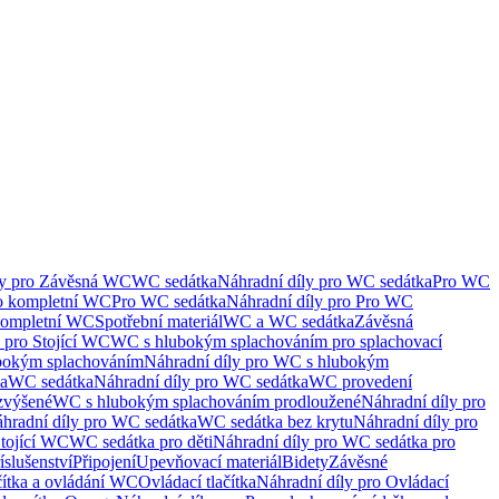
ly pro Závěsná WC
WC sedátka
Náhradní díly pro WC sedátka
Pro WC
ro kompletní WC
Pro WC sedátka
Náhradní díly pro Pro WC
kompletní WC
Spotřební materiál
WC a WC sedátka
Závěsná
 pro Stojící WC
WC s hlubokým splachováním pro splachovací
bokým splachováním
Náhradní díly pro WC s hlubokým
ka
WC sedátka
Náhradní díly pro WC sedátka
WC provedení
zvýšené
WC s hlubokým splachováním prodloužené
Náhradní díly pro
hradní díly pro WC sedátka
WC sedátka bez krytu
Náhradní díly pro
Stojící WC
WC sedátka pro děti
Náhradní díly pro WC sedátka pro
íslušenství
Připojení
Upevňovací materiál
Bidety
Závěsné
čítka a ovládání WC
Ovládací tlačítka
Náhradní díly pro Ovládací