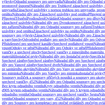
výlevky
Odpadní soupravy pro umyvadla
Náhradní díly pro Odpadní 
prostorově úsporné
Náhradní díly pro Trubkové zápachové uzávěrky, 
umyvadla
Zápachové uzávěrky s nornou trubkou pro umyvadla, prost
omítku
Náhradní díly pro Zápachové uzávěrky pod omítku
Připojení 
Připojení
Těsnění
Prodloužení
Ovládání
Odpadní soupravy pro dřezy
Ná
zápachové uzávěrky
Náhradní díly pro Dvoukomorové zápachové uz
pro zařízení
Náhradní díly pro Odpadní soupravy pro zařízení
Trubkov
uzávěrky pod omítku
Zápachové uzávěrky na omítku
Náhradní díly p
soupravy pro výlevky
Zápachové uzávěrky
Náhradní díly pro Zápach
a vany
Sprchy
Odvodnění podlahy pro sprchy
Náhradní díly pro Odvo
Příslušenství pro sprchové kanálky
Sprchové podlahové vpusti
Náhradn
vpusti
Odtoky ve stěně
Náhradní díly pro Odtoky ve stěně
Příslušenstv
vaničky a sprchové plochy
Sprchové vaničky z minerálního materiálu 
materiálů
Instalační prvky
Náhradní díly pro Instalační prvky
Specifick
Sprchové zástěny
Sprchové zástěny
Náhradní díly pro Sprchové zástě
díly pro Vanové zástěny
Sprchové dveře
Náhradní díly pro Sprchové d
ze sanitárního akrylátu
Náhradní díly pro Vany ze sanitárního akrylátu
pro miminka
Náhradní díly pro Vaničky pro miminka
Instalační prvky
N
Soupravy nožiček a soupravy příčných nosníků a soupravy pro ukotv
sprchové vaničky, d52
Náhradní díly pro Odpadní soupravy pro sprch
Bez krytu odpadního ventilu
Kryty odpadního ventilu
Náhradní díly p
d90
S krytem odpadního ventilu
Náhradní díly pro S krytem odpadního
odpadního ventilu
Odpadní soupravy pro sprchové vaničky Sestra
Náhr
ventilu
Odpadní soupravy pro vany, d52
Náhradní díly pro Odpadní so
díly pro Soupravy pro kompletaci pro otočné ovládání
S otočným ovl