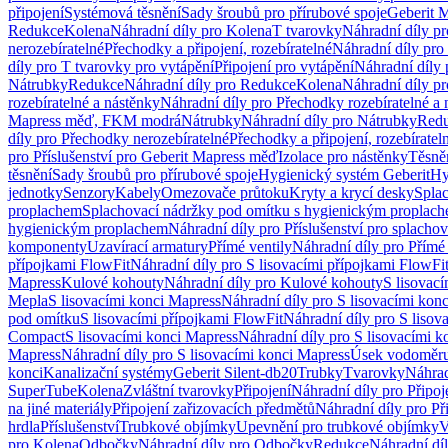
připojení
Systémová těsnění
Sady šroubů pro přírubové spoje
Geberit 
Redukce
Kolena
Náhradní díly pro Kolena
T tvarovky
Náhradní díly p
nerozebíratelné
Přechodky a připojení, rozebíratelné
Náhradní díly pro 
díly pro T tvarovky pro vytápění
Připojení pro vytápění
Náhradní díly 
Nátrubky
Redukce
Náhradní díly pro Redukce
Kolena
Náhradní díly p
rozebíratelné a nástěnky
Náhradní díly pro Přechodky rozebíratelné a 
Mapress měď, FKM modrá
Nátrubky
Náhradní díly pro Nátrubky
Red
díly pro Přechodky nerozebíratelné
Přechodky a připojení, rozebíratel
pro Příslušenství pro Geberit Mapress měď
Izolace pro nástěnky
Těsněn
těsnění
Sady šroubů pro přírubové spoje
Hygienický systém Geberit
Hy
jednotky
Senzory
Kabely
Omezovače průtoku
Kryty a krycí desky
Spla
proplachem
Splachovací nádržky pod omítku s hygienickým proplac
hygienickým proplachem
Náhradní díly pro Příslušenství pro splach
komponenty
Uzavírací armatury
Přímé ventily
Náhradní díly pro Přímé 
přípojkami FlowFit
Náhradní díly pro S lisovacími přípojkami FlowFi
Mapress
Kulové kohouty
Náhradní díly pro Kulové kohouty
S lisovac
Mepla
S lisovacími konci Mapress
Náhradní díly pro S lisovacími kon
pod omítku
S lisovacími přípojkami FlowFit
Náhradní díly pro S lisov
Compact
S lisovacími konci Mapress
Náhradní díly pro S lisovacími 
Mapress
Náhradní díly pro S lisovacími konci Mapress
Úsek vodoměru
konci
Kanalizační systémy
Geberit Silent-db20
Trubky
Tvarovky
Náhrad
SuperTube
Kolena
Zvláštní tvarovky
Připojení
Náhradní díly pro Připoj
na jiné materiály
Připojení zařizovacích předmětů
Náhradní díly pro Př
hrdla
Příslušenství
Trubkové objímky
Upevnění pro trubkové objímky
V
pro Kolena
Odbočky
Náhradní díly pro Odbočky
Redukce
Náhradní dí