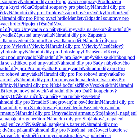
í soupravy
Náhradní díly pro Připojovací soupravy
Prodloužení
ty a krycí víčka
Odpadní soupravy pro pisoáry
Náhradní díly pro
ěrky
Náhradní díly pro Trubkové zápachové uzávěrky
Prodloužení
áhradní díly pro Připojovací hrdlo
Manžety
Odpadní soupravy pro
ovací hrdlo
Připojení
Těsnění
Mycí
ní díly pro Umyvadla do nábytku
Umyvadla na desku
Náhradní díly
myvadla
Zápustná umyvadla
Náhradní díly pro Zápustná
adla provedení Comfort
Umyvadla pro děti
Náhradní díly pro
ly pro Výlevka
Výlevky
Náhradní díly pro Výlevky
Víceúčelový
py
Polosloupy
Náhradní díly pro Polosloupy
Příslušenství
Kryty
ňkou pod umyvadlo
Náhradní díly pro Sady umývátka se skříňkou pod
a se skříňkou pod umyvadlo
Náhradní díly pro Sady nábytkového
adní díly pro Pro umývátka
Pro umyvadla
Náhradní díly pro Pro
ro rohová umývátka
Náhradní díly pro Pro rohová umývátka
Pro
var mísy
Náhradní díly pro Pro umyvadlo na desku, tvar mísy
Pro
skříňky
Náhradní díly pro Nízké boční skříňky
Vysoká skříň
Náhradní
lší koupelnový nábytek
Náhradní díly pro Další koupelnový
í boxy
Držák na ručníky a háčky na ručníky
Světelné
hradní díly pro Zrcadlo
S integrovaným osvětlením
Náhradní díly pro
hradní díly pro S integrovaným osvětlením
Bez integrovaného
rmatury
Náhradní díly pro Umyvadlové armatury
Stojánková, napájení
á, napájení z generátoru
Náhradní díly pro Stojánková, napájení
apájení ze sítě
Nástěnná, napájení z baterie
Náhradní díly pro
se dvěma pákami
Náhradní díly pro Nástěnná, směšovací baterie se
řizovacích předmětů pro mycí prostor, dřezy, spotřebiče a