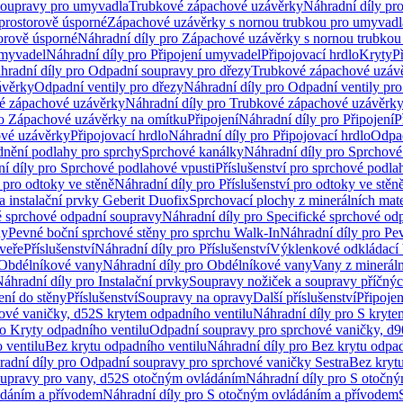
soupravy pro umyvadla
Trubkové zápachové uzávěrky
Náhradní díly pr
prostorově úsporné
Zápachové uzávěrky s nornou trubkou pro umyvadl
orově úsporné
Náhradní díly pro Zápachové uzávěrky s nornou trubkou
umyvadel
Náhradní díly pro Připojení umyvadel
Připojovací hrdlo
Kryty
P
hradní díly pro Odpadní soupravy pro dřezy
Trubkové zápachové uzáv
ávěrky
Odpadní ventily pro dřezy
Náhradní díly pro Odpadní ventily pro
é zápachové uzávěrky
Náhradní díly pro Trubkové zápachové uzávěrk
ro Zápachové uzávěrky na omítku
Připojení
Náhradní díly pro Připojení
P
ové uzávěrky
Připojovací hrdlo
Náhradní díly pro Připojovací hrdlo
Odpad
dnění podlahy pro sprchy
Sprchové kanálky
Náhradní díly pro Sprchové
í díly pro Sprchové podlahové vpusti
Příslušenství pro sprchové podla
í pro odtoky ve stěně
Náhradní díly pro Příslušenství pro odtoky ve stěn
a instalační prvky Geberit Duofix
Sprchovací plochy z minerálních mate
é sprchové odpadní soupravy
Náhradní díly pro Specifické sprchové od
ny
Pevné boční sprchové stěny pro sprchu Walk-In
Náhradní díly pro Pe
veře
Příslušenství
Náhradní díly pro Příslušenství
Výklenkové odkládací 
Obdélníkové vany
Náhradní díly pro Obdélníkové vany
Vany z mineráln
áhradní díly pro Instalační prvky
Soupravy nožiček a soupravy příčnýc
ení do stěny
Příslušenství
Soupravy na opravy
Další příslušenství
Připoje
ové vaničky, d52
S krytem odpadního ventilu
Náhradní díly pro S kryte
ro Kryty odpadního ventilu
Odpadní soupravy pro sprchové vaničky, d9
 ventilu
Bez krytu odpadního ventilu
Náhradní díly pro Bez krytu odpad
adní díly pro Odpadní soupravy pro sprchové vaničky Sestra
Bez krytu
upravy pro vany, d52
S otočným ovládáním
Náhradní díly pro S otočn
ádáním a přívodem
Náhradní díly pro S otočným ovládáním a přívodem