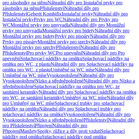
pro zásobníky na stěnu
Náhradní díly pro Instalační prvky pro
zásobníky na stěnu
Příslušenství
Náhradní díly pro
Příslušenství
Geberit Kombifix
Instalační prvky
Náhradní díly pro
Instalační prvky
Prvky pro WC
Náhradní díly pro Prvky pro
WC
Montážní prvky pro umyvadla
Náhradní díly pro Montážní
prvky pro umyvadla
Montážní prvky pro bidety
Náhradní díly pro
Montážní prvky pro bidety
Prvky pro pisoáry
Náhradní díly pro
Prvky pro pisoáry
Montážní prvky pro sprchy
Náhradní díly pro
Montážní prvky pro sprchy
Příslušenství
Náhradní díly pro
Příslušenství
Pro prvky WC
Pro upevnění
Náhradní díly pro Pro
upevnění
Splachovací nádržky na omítku
Splachovací nádržky na
omítku pro WC, z plastu
Náhradní díly pro Splachovací nádržky na
omítku pro WC, z plastu
Umístěné na WC míse
Náhradní díly pro
Umístěné na WC míse
Vysokopoložené
Náhradní díly pro
Vysokopoložené
Nízko a středněpoložené
Náhradní díly pro Nízko a
středněpoložené
Splachovací nádržky na omítku pro WC, ze
sanitární keramiky
Náhradní díly pro Splachovací nádržky na omítku
pro WC, ze sanitární keramiky
Umístěný na WC míse
Náhradní díly
pro Umístěný na WC míse
Splachovací trubky pro splachovací
nádržky na omítku
Náhradní díly pro Splachovací trubky pro
splachovací nádržky na omítku
Vysokopoložené
Náhradní díly pro
Vysokopoložené
Nízko a středněpoložené
Příslušenství
Náhradní díly
pro Příslušenství
Připojení
Náhradní díly pro
Připojení
Manžety
Spojky, růžice a díly proti vzdutí
Splachovací
nádržky pod omítku
Splachovací nádržky pod omítku