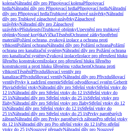
kolena
Náhradní díly pro Připojovací kolena
Připojovací
hrdla
Náhradní díly pro Připojovací hrdla
Připojovací hrdla
Náhradní
díly pro Připojovací hrdla
Trubkové zápachové uzávěrky
Náhradní
díly pro Trubkové zápachové uzávěrky
Zápachové
uzávěrky
Náhradní díly pro Zápachové
uzávěrky
Příslušenství
Trubkové objímky
Upevnění pro trubkové
objímky
Nosné korýtka
Víčka
Těsnění
Ochranné zátky
Spotřební
materiál
Požární ochrana, zvuková izolace a ochrana proti
vlhkosti
Požární ochrana
Náhradní díly pro Požární ochrana
Požární
ochrana pro kanalizační systémy
Náhradní díly pro Požární ochrana
pro kanalizační systémy
Zvuková izolace
Izolace pro přerušení hluku
šířeného konstrukcemi
Izolace pro přerušení hluku šířeného
konstrukcemi a proti hluku šířenému vzduchem
Ochrana proti
vlhkosti
Těsnění
Přivzdušňovací ventily pro
kanalizaci
Přivzdušňovací ventily
Náhradní díly pro Přivzdušňovací
ventily
Prvky k zadržení energie
Střešní odvodňovací systém Geberit
Pluvia
Střešní vtoky
Náhradní díly pro Střešní vtoky
Střešní vtoky do
12 l/s
Náhradní díly pro Střešní vtoky do 12 l/s
Střešní vtoky do
25 l/s
Náhradní díly pro Střešní vtoky do 25 l/s
Střešní vtoky pro
žlaby
Náhradní díly pro Střešní vtoky pro žlaby
Střešní vtoky do 12
l/s
Náhradní díly pro Střešní vtoky do 12 l/s
Střešní vtoky do
25 l/s
Náhradní díly pro Střešní vtoky do 25 l/s
Prvky parotěsných
zábran
Náhradní díly pro Prvky parotěsných zábran
Pro střešní vtoky
do 12 l/s
Náhradní díly pro Pro střešní vtoky do 12 l/s
Pro střešní
vtoky do 25 l/s
Nouzové přepady
Náhradní díly pro Nouzové