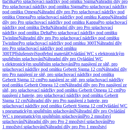
tlačítka
Pro splachovací nádržky pod omítku Sigma
Náhradní díly pro
Pro splachovací nádržky pod omítku Sigma
Pro splachovací nádržky
pod omítku Omega
Náhradní díly pro Pro splachovací nádržky pod
omítku Omega
Pro splachovací nádržky pod omítku Kappa
Náhradní
díly pro Pro splachovací nádržky pod omítku Kappa
Pro splachovací
nádržky pod omítku Delta
Náhradní díly pro Pro splachovací
nádržky pod omítku Delta
Pro splachovací nádržky pod omítku
Twinline
Náhradní díly pro Pro splachovací nádržky pod omítku
Twinline
Pro splachovací nádržky pod omítku 300T
Náhradní díly
pro Pro splachovací nádržky pod omítku
300T
Příslušenství
Spotřební materiál
Ovládání WC s elektronickým
spuštěním splachování
Náhradní díly pro Ovládání WC
s elektronickým spuštěním splachování
Pro napájení ze sítě, pro
splachovací nádržky pod omítku Geberit Sigma 12 cm
Náhradní díly
pro Pro napájení ze sítě, pro splachovací nádržky pod omítku
Geberit Sigma 12 cm
Pro napájení ze sítě, pro splachovací nádržky
pod omítku Geberit Omega 12 cm
Náhradní díly pro Pro napájení ze
sítě, pro splachovací nádržky pod omítku Geberit Omega 12 cm
Pro
napájení z baterie, pro splachovací nádržky pod omítku Geberit
Sigma 12 cm
Náhradní díly pro Pro napájení z baterie, pro
splachovací nádržky pod omítku Geberit Sigma 12 cm
Ovládání WC
s pneumatickým spuštěním splachování
Náhradní díly pro Ovládání
WC s pneumatickým spuštěním splachování
Pro 2 množství
splachování
Náhradní díly pro Pro 2 množství splachování
Pro
1 množství splachování
Náhradní díly pro Pro 1 množství