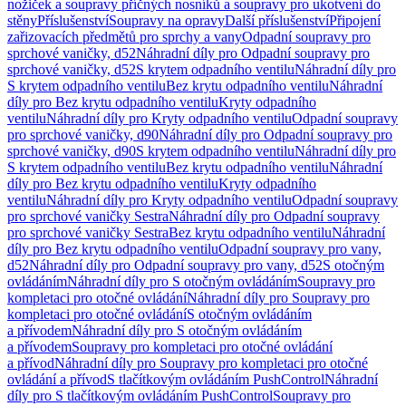
nožiček a soupravy příčných nosníků a soupravy pro ukotvení do
stěny
Příslušenství
Soupravy na opravy
Další příslušenství
Připojení
zařizovacích předmětů pro sprchy a vany
Odpadní soupravy pro
sprchové vaničky, d52
Náhradní díly pro Odpadní soupravy pro
sprchové vaničky, d52
S krytem odpadního ventilu
Náhradní díly pro
S krytem odpadního ventilu
Bez krytu odpadního ventilu
Náhradní
díly pro Bez krytu odpadního ventilu
Kryty odpadního
ventilu
Náhradní díly pro Kryty odpadního ventilu
Odpadní soupravy
pro sprchové vaničky, d90
Náhradní díly pro Odpadní soupravy pro
sprchové vaničky, d90
S krytem odpadního ventilu
Náhradní díly pro
S krytem odpadního ventilu
Bez krytu odpadního ventilu
Náhradní
díly pro Bez krytu odpadního ventilu
Kryty odpadního
ventilu
Náhradní díly pro Kryty odpadního ventilu
Odpadní soupravy
pro sprchové vaničky Sestra
Náhradní díly pro Odpadní soupravy
pro sprchové vaničky Sestra
Bez krytu odpadního ventilu
Náhradní
díly pro Bez krytu odpadního ventilu
Odpadní soupravy pro vany,
d52
Náhradní díly pro Odpadní soupravy pro vany, d52
S otočným
ovládáním
Náhradní díly pro S otočným ovládáním
Soupravy pro
kompletaci pro otočné ovládání
Náhradní díly pro Soupravy pro
kompletaci pro otočné ovládání
S otočným ovládáním
a přívodem
Náhradní díly pro S otočným ovládáním
a přívodem
Soupravy pro kompletaci pro otočné ovládání
a přívod
Náhradní díly pro Soupravy pro kompletaci pro otočné
ovládání a přívod
S tlačítkovým ovládáním PushControl
Náhradní
díly pro S tlačítkovým ovládáním PushControl
Soupravy pro