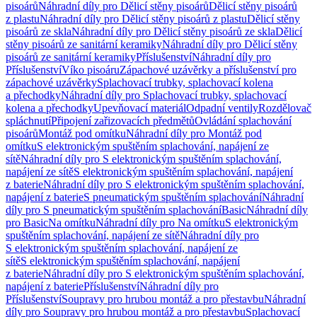
pisoárů
Náhradní díly pro Dělicí stěny pisoárů
Dělicí stěny pisoárů
z plastu
Náhradní díly pro Dělicí stěny pisoárů z plastu
Dělicí stěny
pisoárů ze skla
Náhradní díly pro Dělicí stěny pisoárů ze skla
Dělicí
stěny pisoárů ze sanitární keramiky
Náhradní díly pro Dělicí stěny
pisoárů ze sanitární keramiky
Příslušenství
Náhradní díly pro
Příslušenství
Víko pisoáru
Zápachové uzávěrky a příslušenství pro
zápachové uzávěrky
Splachovací trubky, splachovací kolena
a přechodky
Náhradní díly pro Splachovací trubky, splachovací
kolena a přechodky
Upevňovací materiál
Odpadní ventily
Rozdělovač
spláchnutí
Připojení zařizovacích předmětů
Ovládání splachování
pisoárů
Montáž pod omítku
Náhradní díly pro Montáž pod
omítku
S elektronickým spuštěním splachování, napájení ze
sítě
Náhradní díly pro S elektronickým spuštěním splachování,
napájení ze sítě
S elektronickým spuštěním splachování, napájení
z baterie
Náhradní díly pro S elektronickým spuštěním splachování,
napájení z baterie
S pneumatickým spuštěním splachování
Náhradní
díly pro S pneumatickým spuštěním splachování
Basic
Náhradní díly
pro Basic
Na omítku
Náhradní díly pro Na omítku
S elektronickým
spuštěním splachování, napájení ze sítě
Náhradní díly pro
S elektronickým spuštěním splachování, napájení ze
sítě
S elektronickým spuštěním splachování, napájení
z baterie
Náhradní díly pro S elektronickým spuštěním splachování,
napájení z baterie
Příslušenství
Náhradní díly pro
Příslušenství
Soupravy pro hrubou montáž a pro přestavbu
Náhradní
díly pro Soupravy pro hrubou montáž a pro přestavbu
Splachovací