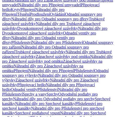
omítku
Náhradní díly pro Zápachové uzávěrky pod omítku
Připojení
umyvadel
Náhradní díly pro Připojení umyvadel
Připojovací
hrdlo
Kryty
Připojení
Náhradní díly pro
Připojení
Těsnění
Prodloužení
Ovládání
Odpadní soupravy pro
dřezy
Náhradní díly pro Odpadní soupravy pro dřezy
Trubkové
zápachové uzávěrky
Náhradní díly pro Trubkové zápachové
uzávěrky
Dvoukomorové zápachové uzávěrky
Náhradní díly pro
Dvoukomorové zápachové uzávěrky
Odpadní ventily pro
dřezy
Náhradní díly pro Odpadní ventily pro
dřezy
Příslušenství
Náhradní díly pro Příslušenství
Odpadní soupravy
pro zařízení
Náhradní díly pro Odpadní soupravy pro
zařízení
Trubkové zápachové uzávěrky
Náhradní díly pro Trubkové
zápachové uzávěrky
Zápachové uzávěrky pod omítku
Náhradní díly
pro Zápachové uzávěrky pod omítku
Zápachové uzávěrky na
omítku
Náhradní díly pro Zápachové uzávěrky na
omítku
Připojení
Náhradní díly pro Připojení
Příslušenství
Odpadní
soupravy pro výlevky
Náhradní díly pro Odpadní soupravy pro
výlevky
Zápachové uzávěrky
Náhradní díly pro Zápachové
uzávěrky
Připojovací hrdlo
Náhradní díly pro Připojovací
hrdlo
Odpadní ventily
Příslušenství
Náhradní díly pro
Příslušenství
Sprchy a vany
Sprchy
Odvodnění podlahy pro
sprchy
Náhradní díly pro Odvodnění podlahy pro sprchy
Sprchové
kanálky
Náhradní díly pro Sprchové kanálky
Příslušenství pro
sprchové kanálky
Náhradní díly pro Příslušenství pro sprchové
kanálky
Sprchové podlahové vpusti
Náhradní díly pro Sprchové