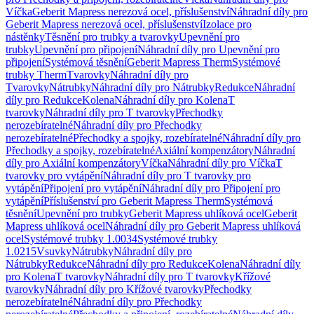
Víčka
Geberit Mapress nerezová ocel, příslušenství
Náhradní díly pro
Geberit Mapress nerezová ocel, příslušenství
Izolace pro
nástěnky
Těsnění pro trubky a tvarovky
Upevnění pro
trubky
Upevnění pro připojení
Náhradní díly pro Upevnění pro
připojení
Systémová těsnění
Geberit Mapress Therm
Systémové
trubky Therm
Tvarovky
Náhradní díly pro
Tvarovky
Nátrubky
Náhradní díly pro Nátrubky
Redukce
Náhradní
díly pro Redukce
Kolena
Náhradní díly pro Kolena
T
tvarovky
Náhradní díly pro T tvarovky
Přechodky
nerozebíratelné
Náhradní díly pro Přechodky
nerozebíratelné
Přechodky a spojky, rozebíratelné
Náhradní díly pro
Přechodky a spojky, rozebíratelné
Axiální kompenzátory
Náhradní
díly pro Axiální kompenzátory
Víčka
Náhradní díly pro Víčka
T
tvarovky pro vytápění
Náhradní díly pro T tvarovky pro
vytápění
Připojení pro vytápění
Náhradní díly pro Připojení pro
vytápění
Příslušenství pro Geberit Mapress Therm
Systémová
těsnění
Upevnění pro trubky
Geberit Mapress uhlíková ocel
Geberit
Mapress uhlíková ocel
Náhradní díly pro Geberit Mapress uhlíková
ocel
Systémové trubky 1.0034
Systémové trubky
1.0215
Vsuvky
Nátrubky
Náhradní díly pro
Nátrubky
Redukce
Náhradní díly pro Redukce
Kolena
Náhradní díly
pro Kolena
T tvarovky
Náhradní díly pro T tvarovky
Křížové
tvarovky
Náhradní díly pro Křížové tvarovky
Přechodky
nerozebíratelné
Náhradní díly pro Přechodky