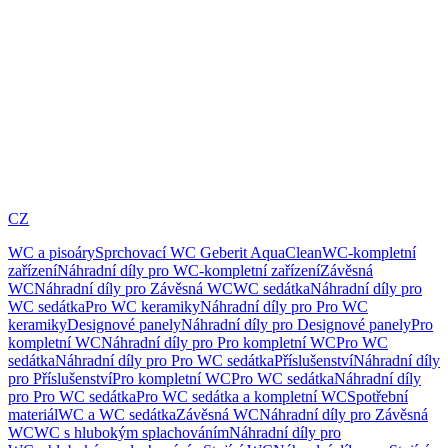
CZ
WC a pisoáry
Sprchovací WC Geberit AquaClean
WC-kompletní
zařízení
Náhradní díly pro WC-kompletní zařízení
Závěsná
WC
Náhradní díly pro Závěsná WC
WC sedátka
Náhradní díly pro
WC sedátka
Pro WC keramiky
Náhradní díly pro Pro WC
keramiky
Designové panely
Náhradní díly pro Designové panely
Pro
kompletní WC
Náhradní díly pro Pro kompletní WC
Pro WC
sedátka
Náhradní díly pro Pro WC sedátka
Příslušenství
Náhradní díly
pro Příslušenství
Pro kompletní WC
Pro WC sedátka
Náhradní díly
pro Pro WC sedátka
Pro WC sedátka a kompletní WC
Spotřební
materiál
WC a WC sedátka
Závěsná WC
Náhradní díly pro Závěsná
WC
WC s hlubokým splachováním
Náhradní díly pro