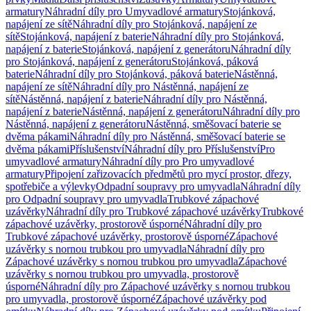
armatury
Náhradní díly pro Umyvadlové armatury
Stojánková,
napájení ze sítě
Náhradní díly pro Stojánková, napájení ze
sítě
Stojánková, napájení z baterie
Náhradní díly pro Stojánková,
napájení z baterie
Stojánková, napájení z generátoru
Náhradní díly
pro Stojánková, napájení z generátoru
Stojánková, páková
baterie
Náhradní díly pro Stojánková, páková baterie
Nástěnná,
napájení ze sítě
Náhradní díly pro Nástěnná, napájení ze
sítě
Nástěnná, napájení z baterie
Náhradní díly pro Nástěnná,
napájení z baterie
Nástěnná, napájení z generátoru
Náhradní díly pro
Nástěnná, napájení z generátoru
Nástěnná, směšovací baterie se
dvěma pákami
Náhradní díly pro Nástěnná, směšovací baterie se
dvěma pákami
Příslušenství
Náhradní díly pro Příslušenství
Pro
umyvadlové armatury
Náhradní díly pro Pro umyvadlové
armatury
Připojení zařizovacích předmětů pro mycí prostor, dřezy,
spotřebiče a výlevky
Odpadní soupravy pro umyvadla
Náhradní díly
pro Odpadní soupravy pro umyvadla
Trubkové zápachové
uzávěrky
Náhradní díly pro Trubkové zápachové uzávěrky
Trubkové
zápachové uzávěrky, prostorově úsporné
Náhradní díly pro
Trubkové zápachové uzávěrky, prostorově úsporné
Zápachové
uzávěrky s nornou trubkou pro umyvadla
Náhradní díly pro
Zápachové uzávěrky s nornou trubkou pro umyvadla
Zápachové
uzávěrky s nornou trubkou pro umyvadla, prostorově
úsporné
Náhradní díly pro Zápachové uzávěrky s nornou trubkou
pro umyvadla, prostorově úsporné
Zápachové uzávěrky pod