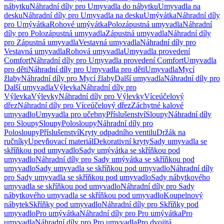
nábytku
Náhradní díly pro Umyvadla do nábytku
Umyvadla na
desku
Náhradní díly pro Umyvadla na desku
Umývátka
Náhradní díly
pro Umývátka
Rohové umývátka
Polozápustná umyvadla
Náhradní
díly pro Polozápustná umyvadla
Zápustná umyvadla
Náhradní díly
pro Zápustná umyvadla
Vestavná umyvadla
Náhradní díly pro
Vestavná umyvadla
Rohová umyvadla
Umyvadla provedení
Comfort
Náhradní díly pro Umyvadla provedení Comfort
Umyvadla
pro děti
Náhradní díly pro Umyvadla pro děti
Umyvadla
Mycí
žlaby
Náhradní díly pro Mycí žlaby
Další umyvadla
Náhradní díly pro
Další umyvadla
Výlevka
Náhradní díly pro
Výlevka
Výlevky
Náhradní díly pro Výlevky
Víceúčelový
dřez
Náhradní díly pro Víceúčelový dřez
Záchytné kalové
umyvadlo
Umyvadla pro učebny
Příslušenství
Sloupy
Náhradní díly
pro Sloupy
Sloupy
Polosloupy
Náhradní díly pro
Polosloupy
Příslušenství
Kryty odpadního ventilu
Držák na
ručníky
Upevňovací materiál
Dekorativní kryty
Sady umyvadla se
skříňkou pod umyvadlo
Sady umývátka se skříňkou pod
umyvadlo
Náhradní díly pro Sady umývátka se skříňkou pod
umyvadlo
Sady umyvadla se skříňkou pod umyvadlo
Náhradní díly
pro Sady umyvadla se skříňkou pod umyvadlo
Sady nábytkového
umyvadla se skříňkou pod umyvadlo
Náhradní díly pro Sady
nábytkového umyvadla se skříňkou pod umyvadlo
Koupelnový
nábytek
Skříňky pod umyvadlo
Náhradní díly pro Skříňky pod
umyvadlo
Pro umývátka
Náhradní díly pro Pro umývátka
Pro
umyvadla
Náhradní díly pro Pro umyvadla
Pro dvojitá