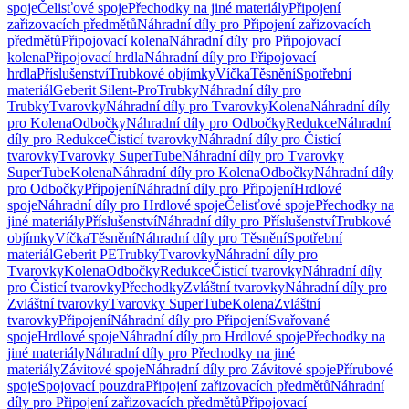
spoje
Čelisťové spoje
Přechodky na jiné materiály
Připojení
zařizovacích předmětů
Náhradní díly pro Připojení zařizovacích
předmětů
Připojovací kolena
Náhradní díly pro Připojovací
kolena
Připojovací hrdla
Náhradní díly pro Připojovací
hrdla
Příslušenství
Trubkové objímky
Víčka
Těsnění
Spotřební
materiál
Geberit Silent-Pro
Trubky
Náhradní díly pro
Trubky
Tvarovky
Náhradní díly pro Tvarovky
Kolena
Náhradní díly
pro Kolena
Odbočky
Náhradní díly pro Odbočky
Redukce
Náhradní
díly pro Redukce
Čisticí tvarovky
Náhradní díly pro Čisticí
tvarovky
Tvarovky SuperTube
Náhradní díly pro Tvarovky
SuperTube
Kolena
Náhradní díly pro Kolena
Odbočky
Náhradní díly
pro Odbočky
Připojení
Náhradní díly pro Připojení
Hrdlové
spoje
Náhradní díly pro Hrdlové spoje
Čelisťové spoje
Přechodky na
jiné materiály
Příslušenství
Náhradní díly pro Příslušenství
Trubkové
objímky
Víčka
Těsnění
Náhradní díly pro Těsnění
Spotřební
materiál
Geberit PE
Trubky
Tvarovky
Náhradní díly pro
Tvarovky
Kolena
Odbočky
Redukce
Čisticí tvarovky
Náhradní díly
pro Čisticí tvarovky
Přechodky
Zvláštní tvarovky
Náhradní díly pro
Zvláštní tvarovky
Tvarovky SuperTube
Kolena
Zvláštní
tvarovky
Připojení
Náhradní díly pro Připojení
Svařované
spoje
Hrdlové spoje
Náhradní díly pro Hrdlové spoje
Přechodky na
jiné materiály
Náhradní díly pro Přechodky na jiné
materiály
Závitové spoje
Náhradní díly pro Závitové spoje
Přírubové
spoje
Spojovací pouzdra
Připojení zařizovacích předmětů
Náhradní
díly pro Připojení zařizovacích předmětů
Připojovací