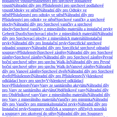
podlahové vpusti
Příslušenství pro sprchové podlahové
vpusti
Náhradní díly pro Příslušenství pro sprchové podlahové
vpusti
Odtoky ve stěně
Náhradní díly pro Odtoky ve
stěně
Příslušenství pro odtoky ve stěně
Náhradní díly pro
Příslušenství pro odtoky ve stěně
Sprchové vaničky a sprchové
plochy
Náhradní díly pro Sprchové vaničky a sprchové
plochy
Sprchové vaničky z minerálního materiálu a instalační prvky
Geberit Duofix
Sprchovací plochy z minerálních materiálů
Náhradní
díly pro Sprchovací plochy z minerálních materiálů
Instalační
prvky
Náhradní díly pro Instalační prvky
Specifické sprchové
odpadní soupravy
Náhradní díly pro Specifické sprchové odpadní
soupravy
Příslušenství
Sprchové zástěny
Náhradní díly pro Sprchové
zástěny
Sprchové zástěny
Náhradní díly pro Sprchové zástěny
Pevné
boční sprchové stěny pro sprchu Walk-In
Náhradní díly pro Pevné
boční sprchové stěny pro sprchu Walk-In
Vanové zástěny
Náhradní
díly pro Vanové zástěny
Sprchové dveře
Náhradní díly pro Sprchové
dveře
Příslušenství
Náhradní díly pro Příslušenství
Výklenkové
odkládací boxy pro sprchy
Výklenkové odkládací
boxy
Příslušenství
Vany
Vany ze sanitárního akrylátu
Náhradní díly
pro Vany ze sanitárního akrylátu
Obdélníkové vany
Náhradní díly
pro Obdélníkové vany
Vany z minerálního materiálu
Náhradní díly
pro Vany z minerálního materiálu
Vaničky pro miminka
Náhradní
díly pro Vaničky pro miminka
Instalační prvky
Náhradní díly pro
Instalační prvky
Soupravy nožiček a soupravy příčných nosníků
a soupravy pro ukotvení do stěny
Náhradní díly pro Soupravy