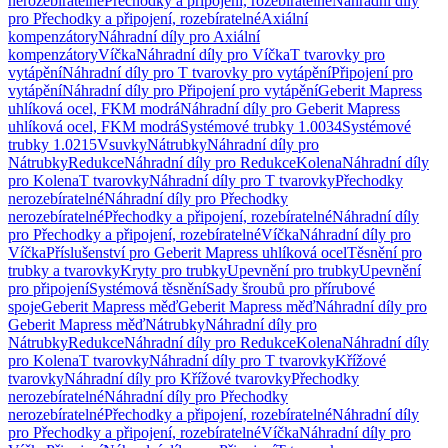
nerozebíratelné
Přechodky a připojení, rozebíratelné
Náhradní díly
pro Přechodky a připojení, rozebíratelné
Axiální
kompenzátory
Náhradní díly pro Axiální
kompenzátory
Víčka
Náhradní díly pro Víčka
T tvarovky pro
vytápění
Náhradní díly pro T tvarovky pro vytápění
Připojení pro
vytápění
Náhradní díly pro Připojení pro vytápění
Geberit Mapress
uhlíková ocel, FKM modrá
Náhradní díly pro Geberit Mapress
uhlíková ocel, FKM modrá
Systémové trubky 1.0034
Systémové
trubky 1.0215
Vsuvky
Nátrubky
Náhradní díly pro
Nátrubky
Redukce
Náhradní díly pro Redukce
Kolena
Náhradní díly
pro Kolena
T tvarovky
Náhradní díly pro T tvarovky
Přechodky
nerozebíratelné
Náhradní díly pro Přechodky
nerozebíratelné
Přechodky a připojení, rozebíratelné
Náhradní díly
pro Přechodky a připojení, rozebíratelné
Víčka
Náhradní díly pro
Víčka
Příslušenství pro Geberit Mapress uhlíková ocel
Těsnění pro
trubky a tvarovky
Kryty pro trubky
Upevnění pro trubky
Upevnění
pro připojení
Systémová těsnění
Sady šroubů pro přírubové
spoje
Geberit Mapress měď
Geberit Mapress měď
Náhradní díly pro
Geberit Mapress měď
Nátrubky
Náhradní díly pro
Nátrubky
Redukce
Náhradní díly pro Redukce
Kolena
Náhradní díly
pro Kolena
T tvarovky
Náhradní díly pro T tvarovky
Křížové
tvarovky
Náhradní díly pro Křížové tvarovky
Přechodky
nerozebíratelné
Náhradní díly pro Přechodky
nerozebíratelné
Přechodky a připojení, rozebíratelné
Náhradní díly
pro Přechodky a připojení, rozebíratelné
Víčka
Náhradní díly pro