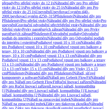
přepady
Pro střešní vtoky do 12 l/s
Náhradní díly pro Pro střešní
vtoky do 12 l/s
Pro střešní vtoky do 25 l/s
Náhradní díly pro Pro
střešní vtoky do 25 l/s
Upevnění
Upevňovací systém d40–
200
Upevňovací systém d250–315
Příslušenství
Náhradní díly pro
Příslušenství
Pro střešní vtoky
Náhradní díly pro Pro střešní vtoky
Pro
upevnění
Gravitační odvodnění střech
Střešní vtoky
Náhradní díly pro
Střešní vtoky
Prvky parotěsných zábran
Náhradní díly pro Prvky
parotěsných zábran
Příslušenství
Odvodnění podlahy
Odvodnění
podlah do interiéru i exteriéru
Náhradní díly pro Odvodnění podlah
do interiéru i exteriéru
Podlahové vpusti 10 x 10 cm
Náhradní díly
pro Podlahové vpusti 10 x 10 cm
Podlahové vpusti pro balkony a
terasy, 10 x 10 cm
Náhradní díly pro Podlahové vpusti pro balkony a
terasy, 10 x 10 cm
Podlahové vpusti 13 x 13 cm
Náhradní díly pro
Podlahové vpusti 13 x 13 cm
Podlahové vpusti pro balkony a terasy
13 x 13 cm
Náhradní díly pro Podlahové vpusti pro balkony a terasy
13 x 13 cm
Vtoky 15 x 15 cm
Náhradní díly pro Vtoky 15 x 15
cm
Příslušenství
Náhradní díly pro Příslušenství
Nářadí, síťové
komponenty a software
Nářadí
Nářadí pro Geberit FlowFit
Náhradní
díly pro Nářadí pro Geberit FlowFit
Ruční lisovací zařízení
Náhradní
díly pro Ruční lisovací zařízení
Lisovací nářadí, kompatibilita
[1]
Náhradní díly pro Lisovací nářadí, kompatibilita [1]
Lisovací
nářadí, kompatibilita [2]
Náhradní díly pro Lisovací nářadí,
kompatibilita [2]
Nářadí na zpracování trubek
Náhradní díly pro
Nářadí na zpracování trubek
Zátky pro tlakovou zkoušku
Náhradní
díly pro Zátky pro tlakovou zkoušku
Kontrolní prostředky
Lisovací