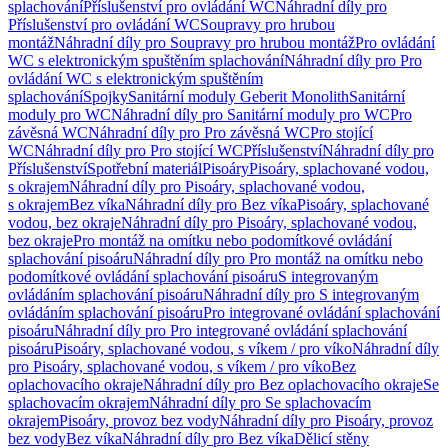
splachování
Příslušenství pro ovládání WC
Náhradní díly pro
Příslušenství pro ovládání WC
Soupravy pro hrubou
montáž
Náhradní díly pro Soupravy pro hrubou montáž
Pro ovládání
WC s elektronickým spuštěním splachování
Náhradní díly pro Pro
ovládání WC s elektronickým spuštěním
splachování
Spojky
Sanitární moduly Geberit Monolith
Sanitární
moduly pro WC
Náhradní díly pro Sanitární moduly pro WC
Pro
závěsná WC
Náhradní díly pro Pro závěsná WC
Pro stojící
WC
Náhradní díly pro Pro stojící WC
Příslušenství
Náhradní díly pro
Příslušenství
Spotřební materiál
Pisoáry
Pisoáry, splachované vodou,
s okrajem
Náhradní díly pro Pisoáry, splachované vodou,
s okrajem
Bez víka
Náhradní díly pro Bez víka
Pisoáry, splachované
vodou, bez okraje
Náhradní díly pro Pisoáry, splachované vodou,
bez okraje
Pro montáž na omítku nebo podomítkové ovládání
splachování pisoáru
Náhradní díly pro Pro montáž na omítku nebo
podomítkové ovládání splachování pisoáru
S integrovaným
ovládáním splachování pisoáru
Náhradní díly pro S integrovaným
ovládáním splachování pisoáru
Pro integrované ovládání splachování
pisoáru
Náhradní díly pro Pro integrované ovládání splachování
pisoáru
Pisoáry, splachované vodou, s víkem / pro víko
Náhradní díly
pro Pisoáry, splachované vodou, s víkem / pro víko
Bez
oplachovacího okraje
Náhradní díly pro Bez oplachovacího okraje
Se
splachovacím okrajem
Náhradní díly pro Se splachovacím
okrajem
Pisoáry, provoz bez vody
Náhradní díly pro Pisoáry, provoz
bez vody
Bez víka
Náhradní díly pro Bez víka
Dělicí stěny