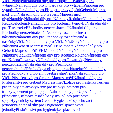
Víčka
Připojení
Náhradní díly pro Připojení
T tvarovky pro
vytápění
Náhradní díly pro T tvarovky pro vytápění
Připojení pro
vytápění
Náhradní díly pro Připojení pro vytápění
Geberit Mapress
měď plyn
Náhradní díly pro Geberit Mapress měď
plyn
Nátrubky
Náhradní díly pro Nátrubky
Redukce
Náhradní díly pro
Redukce
Kolena
Náhradní díly pro Kolena
T tvarovky
Náhradní díly
pro T tvarovky
Přechodky nerozebíratelné
Náhradní díly pro
Přechodky nerozebíratelné
Přechodky rozebíratelné a
nástěnky
Náhradní díly pro Přechodky rozebíratelné a
nástěnky
Víčka
Náhradní díly pro Víčka
Nástěnky
Náhradní díly pro
Nástěnky
Geberit Mapress měď, FKM modrá
Náhradní díly pro
Geberit Mapress měď, FKM modrá
Nátrubky
Náhradní díly pro
Nátrubky
Redukce
Náhradní díly pro Redukce
Kolena
Náhradní díly
pro Kolena
T tvarovky
Náhradní díly pro T tvarovky
Přechodky
nerozebíratelné
Náhradní díly pro Přechodky
nerozebíratelné
Přechodky a připojení, rozebíratelné
Náhradní díly
pro Přechodky a připojení, rozebíratelné
Víčka
Náhradní díly pro
Víčka
Příslušenství pro Geberit Mapress měď
Náhradní díly pro
Příslušenství pro Geberit Mapress měď
Izolace pro nástěnky
Těsnění
pro trubky a tvarovky
Kryty pro trubky
Upevnění pro
trubky
Upevnění pro připojení
Náhradní díly pro Upevnění pro
připojení
Systémová těsnění
Sady šroubů pro přírubové
spoje
Hygienický systém Geberit
Hygienické splachovací
jednotky
Náhradní díly pro Hygienické splachovací
jednotky
Příslušenství pro hygienické splachovací