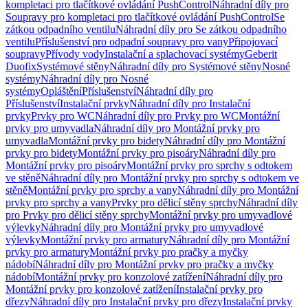
kompletaci pro tlačítkové ovládání PushControl
Náhradní díly pro
Soupravy pro kompletaci pro tlačítkové ovládání PushControl
Se
zátkou odpadního ventilu
Náhradní díly pro Se zátkou odpadního
ventilu
Příslušenství pro odpadní soupravy pro vany
Připojovací
soupravy
Přívody vody
Instalační a splachovací systémy
Geberit
Duofix
Systémové stěny
Náhradní díly pro Systémové stěny
Nosné
systémy
Náhradní díly pro Nosné
systémy
Opláštění
Příslušenství
Náhradní díly pro
Příslušenství
Instalační prvky
Náhradní díly pro Instalační
prvky
Prvky pro WC
Náhradní díly pro Prvky pro WC
Montážní
prvky pro umyvadla
Náhradní díly pro Montážní prvky pro
umyvadla
Montážní prvky pro bidety
Náhradní díly pro Montážní
prvky pro bidety
Montážní prvky pro pisoáry
Náhradní díly pro
Montážní prvky pro pisoáry
Montážní prvky pro sprchy s odtokem
ve stěně
Náhradní díly pro Montážní prvky pro sprchy s odtokem ve
stěně
Montážní prvky pro sprchy a vany
Náhradní díly pro Montážní
prvky pro sprchy a vany
Prvky pro dělicí stěny sprchy
Náhradní díly
pro Prvky pro dělicí stěny sprchy
Montážní prvky pro umyvadlové
výlevky
Náhradní díly pro Montážní prvky pro umyvadlové
výlevky
Montážní prvky pro armatury
Náhradní díly pro Montážní
prvky pro armatury
Montážní prvky pro pračky a myčky
nádobí
Náhradní díly pro Montážní prvky pro pračky a myčky
nádobí
Montážní prvky pro konzolové zatížení
Náhradní díly pro
Montážní prvky pro konzolové zatížení
Instalační prvky pro
dřezy
Náhradní díly pro Instalační prvky pro dřezy
Instalační prvky