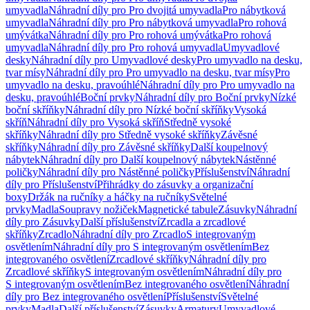
umyvadla
Náhradní díly pro Pro dvojitá umyvadla
Pro nábytková
umyvadla
Náhradní díly pro Pro nábytková umyvadla
Pro rohová
umývátka
Náhradní díly pro Pro rohová umývátka
Pro rohová
umyvadla
Náhradní díly pro Pro rohová umyvadla
Umyvadlové
desky
Náhradní díly pro Umyvadlové desky
Pro umyvadlo na desku,
tvar mísy
Náhradní díly pro Pro umyvadlo na desku, tvar mísy
Pro
umyvadlo na desku, pravoúhlé
Náhradní díly pro Pro umyvadlo na
desku, pravoúhlé
Boční prvky
Náhradní díly pro Boční prvky
Nízké
boční skříňky
Náhradní díly pro Nízké boční skříňky
Vysoká
skříň
Náhradní díly pro Vysoká skříň
Středně vysoké
skříňky
Náhradní díly pro Středně vysoké skříňky
Závěsné
skříňky
Náhradní díly pro Závěsné skříňky
Další koupelnový
nábytek
Náhradní díly pro Další koupelnový nábytek
Nástěnné
poličky
Náhradní díly pro Nástěnné poličky
Příslušenství
Náhradní
díly pro Příslušenství
Přihrádky do zásuvky a organizační
boxy
Držák na ručníky a háčky na ručníky
Světelné
prvky
Madla
Soupravy nožiček
Magnetické tabule
Zásuvky
Náhradní
díly pro Zásuvky
Další příslušenství
Zrcadla a zrcadlové
skříňky
Zrcadlo
Náhradní díly pro Zrcadlo
S integrovaným
osvětlením
Náhradní díly pro S integrovaným osvětlením
Bez
integrovaného osvětlení
Zrcadlové skříňky
Náhradní díly pro
Zrcadlové skříňky
S integrovaným osvětlením
Náhradní díly pro
S integrovaným osvětlením
Bez integrovaného osvětlení
Náhradní
díly pro Bez integrovaného osvětlení
Příslušenství
Světelné
prvky
Madla
Další příslušenství
Zásuvky
Armatury
Umyvadlové