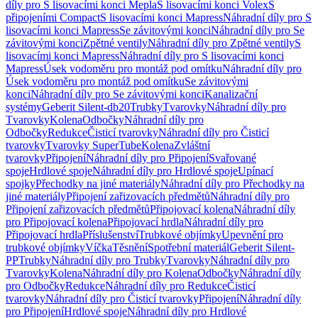
díly pro S lisovacími konci Mepla
S lisovacími konci Volex
S
připojeními Compact
S lisovacími konci Mapress
Náhradní díly pro S
lisovacími konci Mapress
Se závitovými konci
Náhradní díly pro Se
závitovými konci
Zpětné ventily
Náhradní díly pro Zpětné ventily
S
lisovacími konci Mapress
Náhradní díly pro S lisovacími konci
Mapress
Úsek vodoměru pro montáž pod omítku
Náhradní díly pro
Úsek vodoměru pro montáž pod omítku
Se závitovými
konci
Náhradní díly pro Se závitovými konci
Kanalizační
systémy
Geberit Silent-db20
Trubky
Tvarovky
Náhradní díly pro
Tvarovky
Kolena
Odbočky
Náhradní díly pro
Odbočky
Redukce
Čisticí tvarovky
Náhradní díly pro Čisticí
tvarovky
Tvarovky SuperTube
Kolena
Zvláštní
tvarovky
Připojení
Náhradní díly pro Připojení
Svařované
spoje
Hrdlové spoje
Náhradní díly pro Hrdlové spoje
Upínací
spojky
Přechodky na jiné materiály
Náhradní díly pro Přechodky na
jiné materiály
Připojení zařizovacích předmětů
Náhradní díly pro
Připojení zařizovacích předmětů
Připojovací kolena
Náhradní díly
pro Připojovací kolena
Připojovací hrdla
Náhradní díly pro
Připojovací hrdla
Příslušenství
Trubkové objímky
Upevnění pro
trubkové objímky
Víčka
Těsnění
Spotřební materiál
Geberit Silent-
PP
Trubky
Náhradní díly pro Trubky
Tvarovky
Náhradní díly pro
Tvarovky
Kolena
Náhradní díly pro Kolena
Odbočky
Náhradní díly
pro Odbočky
Redukce
Náhradní díly pro Redukce
Čisticí
tvarovky
Náhradní díly pro Čisticí tvarovky
Připojení
Náhradní díly
pro Připojení
Hrdlové spoje
Náhradní díly pro Hrdlové