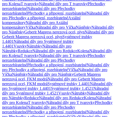
pro Kolena
T tvarovky
Náhradní díly pro T tvarovky
Přechodky
nerozebíratelné
Náhradní díly pro Přechodky
nerozebíratelné
Přechodky a připojení, rozebíratelné
Náhradní díly
pro Přechodky a připojení, rozebíratelné
Axiální
kompenzátory
Náhradní díly pro Axiální
kompenzátory
Víčka
Náhradní díly pro Víčka
Nástěnky
Náhradní díly
pro Nástěnky
Geberit Mapress nerezová ocel, plyn
Náhradní díly pro
Geberit Mapress nerezová ocel, plyn
Systémové trubky
1.4401
Náhradní díly pro Systémové trubky
1.4401
Vsuvky
Nátrubky
Náhradní díly pro
Nátrubky
Redukce
Náhradní díly pro Redukce
Kolena
Náhradní díly
pro Kolena
T tvarovky
Náhradní díly pro T tvarovky
Přechodky
nerozebíratelné
Náhradní díly pro Přechodky
nerozebíratelné
Přechodky a připojení, rozebíratelné
Náhradní díly
pro Přechodky a připojení, rozebíratelné
Víčka
Náhradní díly pro
Víčka
Nástěnky
Náhradní díly pro Nástěnky
Geberit Mapress
nerezová ocel, FKM modrá
Náhradní díly pro Geberit Mapress
nerezová ocel, FKM modrá
Systémové trubky 1.4401
Náhradní díly
pro Systémové trubky 1.4401
Systémové trubky 1.4521
Náhradní
díly pro Systémové trubky 1.4521
Vsuvky
Nátrubky
Náhradní díly
pro Nátrubky
Redukce
Náhradní díly pro Redukce
Kolena
Náhradní
díly pro Kolena
T tvarovky
Náhradní díly pro T tvarovky
Přechodky
nerozebíratelné
Náhradní díly pro Přechodky
nerozebíratelné
Přechodky a připojení, rozebíratelné
Náhradní díly
pro Přechodky a připojení, rozebíratelné
Víčka
Náhradní díly pro