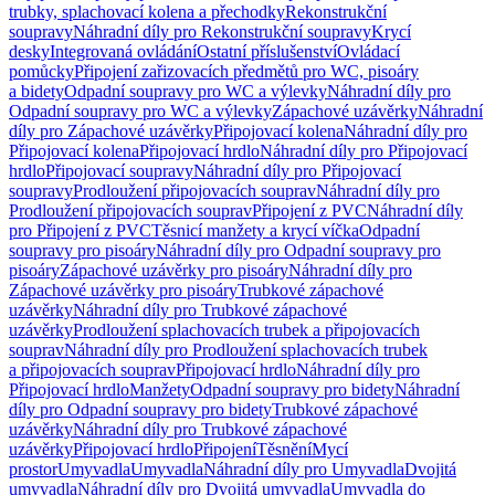
trubky, splachovací kolena a přechodky
Rekonstrukční
soupravy
Náhradní díly pro Rekonstrukční soupravy
Krycí
desky
Integrovaná ovládání
Ostatní příslušenství
Ovládací
pomůcky
Připojení zařizovacích předmětů pro WC, pisoáry
a bidety
Odpadní soupravy pro WC a výlevky
Náhradní díly pro
Odpadní soupravy pro WC a výlevky
Zápachové uzávěrky
Náhradní
díly pro Zápachové uzávěrky
Připojovací kolena
Náhradní díly pro
Připojovací kolena
Připojovací hrdlo
Náhradní díly pro Připojovací
hrdlo
Připojovací soupravy
Náhradní díly pro Připojovací
soupravy
Prodloužení připojovacích souprav
Náhradní díly pro
Prodloužení připojovacích souprav
Připojení z PVC
Náhradní díly
pro Připojení z PVC
Těsnicí manžety a krycí víčka
Odpadní
soupravy pro pisoáry
Náhradní díly pro Odpadní soupravy pro
pisoáry
Zápachové uzávěrky pro pisoáry
Náhradní díly pro
Zápachové uzávěrky pro pisoáry
Trubkové zápachové
uzávěrky
Náhradní díly pro Trubkové zápachové
uzávěrky
Prodloužení splachovacích trubek a připojovacích
souprav
Náhradní díly pro Prodloužení splachovacích trubek
a připojovacích souprav
Připojovací hrdlo
Náhradní díly pro
Připojovací hrdlo
Manžety
Odpadní soupravy pro bidety
Náhradní
díly pro Odpadní soupravy pro bidety
Trubkové zápachové
uzávěrky
Náhradní díly pro Trubkové zápachové
uzávěrky
Připojovací hrdlo
Připojení
Těsnění
Mycí
prostor
Umyvadla
Umyvadla
Náhradní díly pro Umyvadla
Dvojitá
umyvadla
Náhradní díly pro Dvojitá umyvadla
Umyvadla do