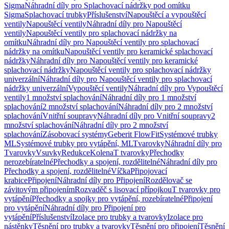
Sigma
Náhradní díly pro Splachovací nádržky pod omítku
Sigma
Splachovací trubky
Příslušenství
Napouštěcí a vypouštěcí
ventily
Napouštěcí ventily
Náhradní díly pro Napouštěcí
ventily
Napouštěcí ventily pro splachovací nádržky na
omítku
Náhradní díly pro Napouštěcí ventily pro splachovací
nádržky na omítku
Napouštěcí ventily pro keramické splachovací
nádržky
Náhradní díly pro Napouštěcí ventily pro keramické
splachovací nádržky
Napouštěcí ventily pro splachovací nádržky
univerzální
Náhradní díly pro Napouštěcí ventily pro splachovací
nádržky univerzální
Vypouštěcí ventily
Náhradní díly pro Vypouštěcí
ventily
1 množství splachování
Náhradní díly pro 1 množství
splachování
2 množství splachování
Náhradní díly pro 2 množství
splachování
Vnitřní soupravy
Náhradní díly pro Vnitřní soupravy
2
množství splachování
Náhradní díly pro 2 množství
splachování
Zásobovací systémy
Geberit FlowFit
Systémové trubky
ML
Systémové trubky pro vytápění, ML
Tvarovky
Náhradní díly pro
Tvarovky
Vsuvky
Redukce
Kolena
T tvarovky
Přechodky
nerozebíratelné
Přechodky a spojení, rozdělitelné
Náhradní díly pro
Přechodky a spojení, rozdělitelné
Víčka
Připojovací
krabice
Připojení
Náhradní díly pro Připojení
Rozdělovač se
závitovým připojením
Rozvaděč s lisovací přípojkou
T tvarovky pro
vytápění
Přechodky a spojky pro vytápění, rozebíratelné
Připojení
pro vytápění
Náhradní díly pro Připojení pro
vytápění
Příslušenství
Izolace pro trubky a tvarovky
Izolace pro
nástěnky
Těsnění pro trubky a tvarovky
Těsnění pro připojení
Těsnění