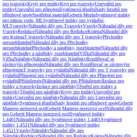
pro tvarovky
Kryty pro trubky
Kryt pro tvarovky
Upevnění pro
trubky
Upevnění pro připojení
Systémová těsnění
Sady šroubů pro
přírubové spoje
Spotřební materiál
Geberit Mepla
Systémové trubky
pro pitnou vodu, ML
Systémové trubky pro vytápění,
ML
Tvarovky
Náhradní díly pro Tvarovky
Vsuvky
Náhradní díly pro
Vsuvky
Redukce
Náhradní díly pro Redukce
Kolena
Náhradní díly
pro Kolena
T tvarovky
Náhradní díly pro T tvarovky
Přechodky
nerozebíratelné
Náhradní díly pro Přechodky
nerozebíratelné
Přechodky a nástěnky, rozebíratelné
Náhradní díly
pro Přechodky a nástěnky, rozebíratelné
Víčka
Náhradní díly pro
Víčka
Nástěnky
Náhradní díly pro Nástěnky
Rozdělovač se
závitovým připojením
Náhradní díly pro Rozdělovač se závitovým
připojením
T tvarovky pro vytápění
Náhradní díly pro T tvarovky pro
vytápění
Připojení pro vytápění
Náhradní díly pro Připojení pro
vytápění
Příslušenství
Náhradní díly pro Příslušenství
Izolace pro
trubky a tvarovky
Izolace pro nástěnky
Těsnění pro trubky a
tvarovky
Těsnění pro nástěnky
Kryty pro trubky
Upevnění pro
trubky
Upevnění pro nástěnky
Náhradní díly pro Upevnění pro
nástěnky
Systémová těsnění
Sady šroubů pro přírubové spoje
Geberit
Mapress nerezová ocel
Geberit Mapress nerezová ocel
Náhradní díly
pro Geberit Mapress nerezová ocel
Systémové trubky
1.4401
Náhradní díly pro Systémové trubky 1.4401
Systémové
trubky 1.4521
Náhradní díly pro Systémové trubky
1.4521
Vsuvky
Nátrubky
Náhradní díly pro
Nátrubky
Redukce
Náhradní díly pro Redukce
Kolena
Náhradní díly