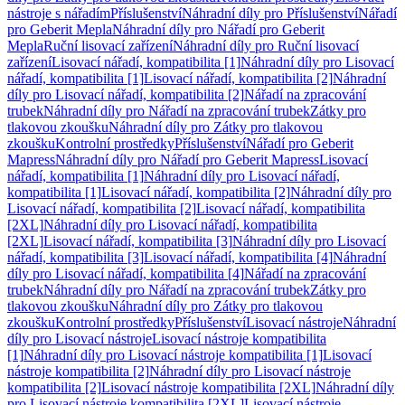
nástroje s nářadím
Příslušenství
Náhradní díly pro Příslušenství
Nářadí
pro Geberit Mepla
Náhradní díly pro Nářadí pro Geberit
Mepla
Ruční lisovací zařízení
Náhradní díly pro Ruční lisovací
zařízení
Lisovací nářadí, kompatibilita [1]
Náhradní díly pro Lisovací
nářadí, kompatibilita [1]
Lisovací nářadí, kompatibilita [2]
Náhradní
díly pro Lisovací nářadí, kompatibilita [2]
Nářadí na zpracování
trubek
Náhradní díly pro Nářadí na zpracování trubek
Zátky pro
tlakovou zkoušku
Náhradní díly pro Zátky pro tlakovou
zkoušku
Kontrolní prostředky
Příslušenství
Nářadí pro Geberit
Mapress
Náhradní díly pro Nářadí pro Geberit Mapress
Lisovací
nářadí, kompatibilita [1]
Náhradní díly pro Lisovací nářadí,
kompatibilita [1]
Lisovací nářadí, kompatibilita [2]
Náhradní díly pro
Lisovací nářadí, kompatibilita [2]
Lisovací nářadí, kompatibilita
[2XL]
Náhradní díly pro Lisovací nářadí, kompatibilita
[2XL]
Lisovací nářadí, kompatibilita [3]
Náhradní díly pro Lisovací
nářadí, kompatibilita [3]
Lisovací nářadí, kompatibilita [4]
Náhradní
díly pro Lisovací nářadí, kompatibilita [4]
Nářadí na zpracování
trubek
Náhradní díly pro Nářadí na zpracování trubek
Zátky pro
tlakovou zkoušku
Náhradní díly pro Zátky pro tlakovou
zkoušku
Kontrolní prostředky
Příslušenství
Lisovací nástroje
Náhradní
díly pro Lisovací nástroje
Lisovací nástroje kompatibilita
[1]
Náhradní díly pro Lisovací nástroje kompatibilita [1]
Lisovací
nástroje kompatibilita [2]
Náhradní díly pro Lisovací nástroje
kompatibilita [2]
Lisovací nástroje kompatibilita [2XL]
Náhradní díly
pro Lisovací nástroje kompatibilita [2XL]
Lisovací nástroje,