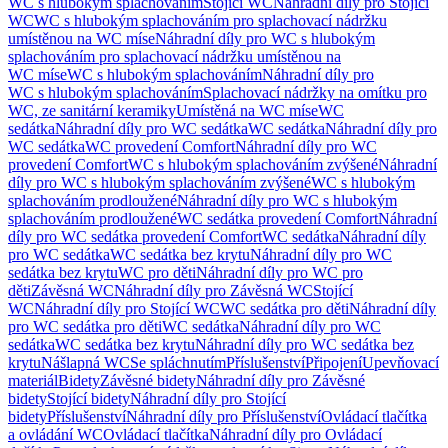
WC s hlubokým splachováním
Stojící WC
Náhradní díly pro Stojící
WC
WC s hlubokým splachováním pro splachovací nádržku
umístěnou na WC míse
Náhradní díly pro WC s hlubokým
splachováním pro splachovací nádržku umístěnou na
WC míse
WC s hlubokým splachováním
Náhradní díly pro
WC s hlubokým splachováním
Splachovací nádržky na omítku pro
WC, ze sanitární keramiky
Umístěná na WC míse
WC
sedátka
Náhradní díly pro WC sedátka
WC sedátka
Náhradní díly pro
WC sedátka
WC provedení Comfort
Náhradní díly pro WC
provedení Comfort
WC s hlubokým splachováním zvýšené
Náhradní
díly pro WC s hlubokým splachováním zvýšené
WC s hlubokým
splachováním prodloužené
Náhradní díly pro WC s hlubokým
splachováním prodloužené
WC sedátka provedení Comfort
Náhradní
díly pro WC sedátka provedení Comfort
WC sedátka
Náhradní díly
pro WC sedátka
WC sedátka bez krytu
Náhradní díly pro WC
sedátka bez krytu
WC pro děti
Náhradní díly pro WC pro
děti
Závěsná WC
Náhradní díly pro Závěsná WC
Stojící
WC
Náhradní díly pro Stojící WC
WC sedátka pro děti
Náhradní díly
pro WC sedátka pro děti
WC sedátka
Náhradní díly pro WC
sedátka
WC sedátka bez krytu
Náhradní díly pro WC sedátka bez
krytu
Nášlapná WC
Se spláchnutím
Příslušenství
Připojení
Upevňovací
materiál
Bidety
Závěsné bidety
Náhradní díly pro Závěsné
bidety
Stojící bidety
Náhradní díly pro Stojící
bidety
Příslušenství
Náhradní díly pro Příslušenství
Ovládací tlačítka
a ovládání WC
Ovládací tlačítka
Náhradní díly pro Ovládací