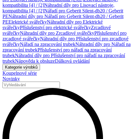
kompatibilita [4] / [2]
Náhradní díly pro Lisovací nástroje,
kompatibilita [4] / [2]
Nářadí pro Geberit Silent-db20 / Geberit
PE
Náhradní díly pro Nářadí pro Geberit Silent-db20 / Geberit
PE
Elektrické svářečky
Náhradní díly pro Elektrické
svářečky
Příslušenství pro elektrické svářečky
Zrcadlové
svářečky
Náhradní díly pro Zrcadlové svářečky
Příslušenství pro
zrcadlové svářečky
Náhradní díly pro Příslušenství pro zrcadlové
svářečky
Nářadí na zpracování trubek
Náhradní díly pro Nářadí na
zpracování trubek
Příslušenství pro nářadí na zpracování
trubek
Náhradní díly pro Příslušenství pro nářadí na zpracování
trubek
Nápověda k obsluze
Dálková ovládání
Kategorie výrobků
Koupelnové série
Novinky