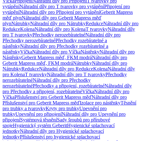
Víčka
Připojení
Náhradní díly pro Připojení
T tvarovky pro
vytápění
Náhradní díly pro T tvarovky pro vytápění
Připojení pro
vytápění
Náhradní díly pro Připojení pro vytápění
Geberit Mapress
měď plyn
Náhradní díly pro Geberit Mapress měď
plyn
Nátrubky
Náhradní díly pro Nátrubky
Redukce
Náhradní díly pro
Redukce
Kolena
Náhradní díly pro Kolena
T tvarovky
Náhradní díly
pro T tvarovky
Přechodky nerozebíratelné
Náhradní díly pro
Přechodky nerozebíratelné
Přechodky rozebíratelné a
nástěnky
Náhradní díly pro Přechodky rozebíratelné a
nástěnky
Víčka
Náhradní díly pro Víčka
Nástěnky
Náhradní díly pro
Nástěnky
Geberit Mapress měď, FKM modrá
Náhradní díly pro
Geberit Mapress měď, FKM modrá
Nátrubky
Náhradní díly pro
Nátrubky
Redukce
Náhradní díly pro Redukce
Kolena
Náhradní díly
pro Kolena
T tvarovky
Náhradní díly pro T tvarovky
Přechodky
nerozebíratelné
Náhradní díly pro Přechodky
nerozebíratelné
Přechodky a připojení, rozebíratelné
Náhradní díly
pro Přechodky a připojení, rozebíratelné
Víčka
Náhradní díly pro
Víčka
Příslušenství pro Geberit Mapress měď
Náhradní díly pro
Příslušenství pro Geberit Mapress měď
Izolace pro nástěnky
Těsnění
pro trubky a tvarovky
Kryty pro trubky
Upevnění pro
trubky
Upevnění pro připojení
Náhradní díly pro Upevnění pro
připojení
Systémová těsnění
Sady šroubů pro přírubové
spoje
Hygienický systém Geberit
Hygienické splachovací
jednotky
Náhradní díly pro Hygienické splachovací
jednotky
Příslušenství pro hygienické splachovací