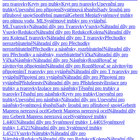
pro tvarovky
Kryty pro trubky
Kryt pro tvarovky
Upevnění pro
trubky
Upevnění pro připojení
Systémová těsnění
Sady šroubů pro
přírubové spoje
Spotřební materiál
Geberit Mepla
Systémové trubky
pro pitnou vodu, ML
Systémové trubky pro vytápění,
ML
Tvarovky
Náhradní díly pro Tvarovky
Vsuvky
Náhradní díly pro
Vsuvky
Redukce
Náhradní díly pro Redukce
Kolena
Náhradní díly
pro Kolena
T tvarovky
Náhradní díly pro T tvarovky
Přechodky
nerozebíratelné
Náhradní díly pro Přechodky
nerozebíratelné
Přechodky a nástěnky, rozebíratelné
Náhradní díly
pro Přechodky a nástěnky, rozebíratelné
Víčka
Náhradní díly pro
Víčka
Nástěnky
Náhradní díly pro Nástěnky
Rozdělovač se
závitovým připojením
Náhradní díly pro Rozdělovač se závitovým
připojením
T tvarovky pro vytápění
Náhradní díly pro T tvarovky pro
vytápění
Připojení pro vytápění
Náhradní díly pro Připojení pro
vytápění
Příslušenství
Náhradní díly pro Příslušenství
Izolace pro
trubky a tvarovky
Izolace pro nástěnky
Těsnění pro trubky a
tvarovky
Těsnění pro nástěnky
Kryty pro trubky
Upevnění pro
trubky
Upevnění pro nástěnky
Náhradní díly pro Upevnění pro
nástěnky
Systémová těsnění
Sady šroubů pro přírubové spoje
Geberit
Mapress nerezová ocel
Geberit Mapress nerezová ocel
Náhradní díly
pro Geberit Mapress nerezová ocel
Systémové trubky
1.4401
Náhradní díly pro Systémové trubky 1.4401
Systémové
trubky 1.4521
Náhradní díly pro Systémové trubky
1.4521
Vsuvky
Nátrubky
Náhradní díly pro
Nátrubky
Redukce
Náhradní díly pro Redukce
Kolena
Náhradní díly