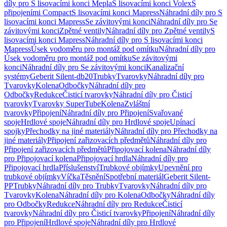
díly pro S lisovacími konci Mepla
S lisovacími konci Volex
S
připojeními Compact
S lisovacími konci Mapress
Náhradní díly pro S
lisovacími konci Mapress
Se závitovými konci
Náhradní díly pro Se
závitovými konci
Zpětné ventily
Náhradní díly pro Zpětné ventily
S
lisovacími konci Mapress
Náhradní díly pro S lisovacími konci
Mapress
Úsek vodoměru pro montáž pod omítku
Náhradní díly pro
Úsek vodoměru pro montáž pod omítku
Se závitovými
konci
Náhradní díly pro Se závitovými konci
Kanalizační
systémy
Geberit Silent-db20
Trubky
Tvarovky
Náhradní díly pro
Tvarovky
Kolena
Odbočky
Náhradní díly pro
Odbočky
Redukce
Čisticí tvarovky
Náhradní díly pro Čisticí
tvarovky
Tvarovky SuperTube
Kolena
Zvláštní
tvarovky
Připojení
Náhradní díly pro Připojení
Svařované
spoje
Hrdlové spoje
Náhradní díly pro Hrdlové spoje
Upínací
spojky
Přechodky na jiné materiály
Náhradní díly pro Přechodky na
jiné materiály
Připojení zařizovacích předmětů
Náhradní díly pro
Připojení zařizovacích předmětů
Připojovací kolena
Náhradní díly
pro Připojovací kolena
Připojovací hrdla
Náhradní díly pro
Připojovací hrdla
Příslušenství
Trubkové objímky
Upevnění pro
trubkové objímky
Víčka
Těsnění
Spotřební materiál
Geberit Silent-
PP
Trubky
Náhradní díly pro Trubky
Tvarovky
Náhradní díly pro
Tvarovky
Kolena
Náhradní díly pro Kolena
Odbočky
Náhradní díly
pro Odbočky
Redukce
Náhradní díly pro Redukce
Čisticí
tvarovky
Náhradní díly pro Čisticí tvarovky
Připojení
Náhradní díly
pro Připojení
Hrdlové spoje
Náhradní díly pro Hrdlové