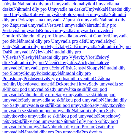
nábytku
Náhradní díly pro Umyvadla do nábytku
Umyvadla na
desku
Náhradní díly pro Umyvadla na desku
Umývátka
Náhradní díly
pro Umývátka
Rohové umývátka
Polozápustná umyvadla
Náhradní
díly pro Polozápustná umyvadla
Zápustná umyvadla
Náhradní díly
pro Zápustná umyvadla
Vestavná umyvadla
Náhradní díly pro
Vestavná umyvadla
Rohová umyvadla
Umyvadla provedení
Comfort
Náhradní díly pro Umyvadla provedení Comfort
Umyvadla
pro děti
Náhradní díly pro Umyvadla pro děti
Umyvadla
Mycí
žlaby
Náhradní díly pro Mycí žlaby
Další umyvadla
Náhradní díly pro
Další umyvadla
Výlevka
Náhradní díly pro
Výlevka
Výlevky
Náhradní díly pro Výlevky
Víceúčelový
dřez
Náhradní díly pro Víceúčelový dřez
Záchytné kalové
umyvadlo
Umyvadla pro učebny
Příslušenství
Sloupy
Náhradní díly
pro Sloupy
Sloupy
Polosloupy
Náhradní díly pro
Polosloupy
Příslušenství
Kryty odpadního ventilu
Držák na
ručníky
Upevňovací materiál
Dekorativní kryty
Sady umyvadla se
skříňkou pod umyvadlo
Sady umývátka se skříňkou pod
umyvadlo
Náhradní díly pro Sady umývátka se skříňkou pod
umyvadlo
Sady umyvadla se skříňkou pod umyvadlo
Náhradní díly
pro Sady umyvadla se skříňkou pod umyvadlo
Sady nábytkového
umyvadla se skříňkou pod umyvadlo
Náhradní díly pro Sady
nábytkového umyvadla se skříňkou pod umyvadlo
Koupelnový
nábytek
Skříňky pod umyvadlo
Náhradní díly pro Skříňky pod
umyvadlo
Pro umývátka
Náhradní díly pro Pro umývátka
Pro
umyvadla
Náhradní díly pro Pro umyvadla
Pro dvojitá