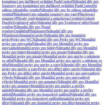
kompletaci pro tlačítkové ovládání PushControl
Náhradní díly pro
Soupravy pro kompletaci pro tlačítkové ovládání PushControl
Se
zátkou odpadního ventilu
Náhradní díly pro Se zátkou odpadního
ventilu
Příslušenství pro odpadní soupravy pro vany
Připojovací
soupravy
Přívody vody
Instalační a splachovací systémy
Geberit
Duofix
Systémové stěny
Náhradní díly pro Systémové stěny
Nosné
systémy
Náhradní díly pro Nosné
systémy
Opláštění
Příslušenství
Náhradní díly pro
Příslušenství
Instalační prvky
Náhradní díly pro Instalační
prvky
Prvky pro WC
Náhradní díly pro Prvky pro WC
Montážní
prvky pro umyvadla
Náhradní díly pro Montážní prvky pro
umyvadla
Montážní prvky pro bidety
Náhradní díly pro Montážní
prvky pro bidety
Montážní prvky pro pisoáry
Náhradní díly pro
Montážní prvky pro pisoáry
Montážní prvky pro sprchy s odtokem
ve stěně
Náhradní díly pro Montážní prvky pro sprchy s odtokem ve
stěně
Montážní prvky pro sprchy a vany
Náhradní díly pro Montážní
prvky pro sprchy a vany
Prvky pro dělicí stěny sprchy
Náhradní díly
pro Prvky pro dělicí stěny sprchy
Montážní prvky pro umyvadlové
výlevky
Náhradní díly pro Montážní prvky pro umyvadlové
výlevky
Montážní prvky pro armatury
Náhradní díly pro Montážní
prvky pro armatury
Montážní prvky pro pračky a myčky
nádobí
Náhradní díly pro Montážní prvky pro pračky a myčky
nádobí
Montážní prvky pro konzolové zatížení
Náhradní díly pro
Montážní prvky pro konzolové zatížení
Instalační prvky pro
dřezy
Náhradní díly pro Instalační prvky pro dřezy
Instalační prvky