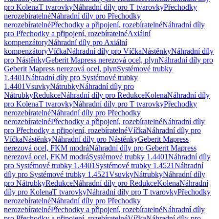
pro Kolena
T tvarovky
Náhradní díly pro T tvarovky
Přechodky
nerozebíratelné
Náhradní díly pro Přechodky
nerozebíratelné
Přechodky a připojení, rozebíratelné
Náhradní díly
pro Přechodky a připojení, rozebíratelné
Axiální
kompenzátory
Náhradní díly pro Axiální
kompenzátory
Víčka
Náhradní díly pro Víčka
Nástěnky
Náhradní díly
pro Nástěnky
Geberit Mapress nerezová ocel, plyn
Náhradní díly pro
Geberit Mapress nerezová ocel, plyn
Systémové trubky
1.4401
Náhradní díly pro Systémové trubky
1.4401
Vsuvky
Nátrubky
Náhradní díly pro
Nátrubky
Redukce
Náhradní díly pro Redukce
Kolena
Náhradní díly
pro Kolena
T tvarovky
Náhradní díly pro T tvarovky
Přechodky
nerozebíratelné
Náhradní díly pro Přechodky
nerozebíratelné
Přechodky a připojení, rozebíratelné
Náhradní díly
pro Přechodky a připojení, rozebíratelné
Víčka
Náhradní díly pro
Víčka
Nástěnky
Náhradní díly pro Nástěnky
Geberit Mapress
nerezová ocel, FKM modrá
Náhradní díly pro Geberit Mapress
nerezová ocel, FKM modrá
Systémové trubky 1.4401
Náhradní díly
pro Systémové trubky 1.4401
Systémové trubky 1.4521
Náhradní
díly pro Systémové trubky 1.4521
Vsuvky
Nátrubky
Náhradní díly
pro Nátrubky
Redukce
Náhradní díly pro Redukce
Kolena
Náhradní
díly pro Kolena
T tvarovky
Náhradní díly pro T tvarovky
Přechodky
nerozebíratelné
Náhradní díly pro Přechodky
nerozebíratelné
Přechodky a připojení, rozebíratelné
Náhradní díly
pro Přechodky a připojení, rozebíratelné
Víčka
Náhradní díly pro