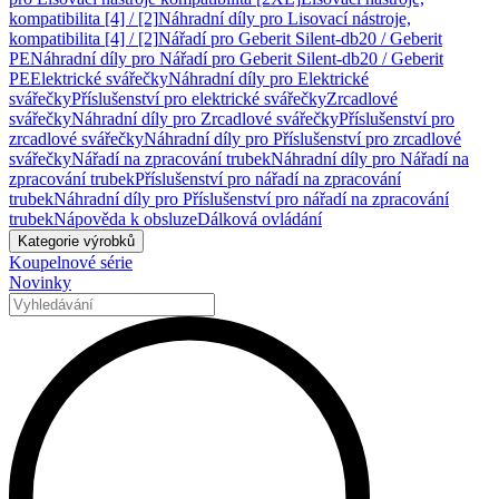
kompatibilita [4] / [2]
Náhradní díly pro Lisovací nástroje,
kompatibilita [4] / [2]
Nářadí pro Geberit Silent-db20 / Geberit
PE
Náhradní díly pro Nářadí pro Geberit Silent-db20 / Geberit
PE
Elektrické svářečky
Náhradní díly pro Elektrické
svářečky
Příslušenství pro elektrické svářečky
Zrcadlové
svářečky
Náhradní díly pro Zrcadlové svářečky
Příslušenství pro
zrcadlové svářečky
Náhradní díly pro Příslušenství pro zrcadlové
svářečky
Nářadí na zpracování trubek
Náhradní díly pro Nářadí na
zpracování trubek
Příslušenství pro nářadí na zpracování
trubek
Náhradní díly pro Příslušenství pro nářadí na zpracování
trubek
Nápověda k obsluze
Dálková ovládání
Kategorie výrobků
Koupelnové série
Novinky