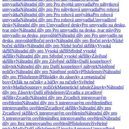
umyvadla
Náhradní díly pro Pro dvojitá umyvadla
Pro nábytková
umyvadla
Náhradní díly pro Pro nábytková umyvadla
Pro rohová
umývátka
Náhradní díly pro Pro rohová umývátka
Pro rohová
umyvadla
Náhradní díly pro Pro rohová umyvadla
Umyvadlové
desky
Náhradní díly pro Umyvadlové desky
Pro umyvadlo na desku,
tvar mísy
Náhradní díly pro Pro umyvadlo na desku, tvar mísy
Pro
umyvadlo na desku, pravoúhlé
Náhradní díly pro Pro umyvadlo na
desku, pravoúhlé
Boční prvky
Náhradní díly pro Boční prvky
Nízké
boční skříňky
Náhradní díly pro Nízké boční skříňky
Vysoká
skříň
Náhradní díly pro Vysoká skříň
Středně vysoké
skříňky
Náhradní díly pro Středně vysoké skříňky
Závěsné
skříňky
Náhradní díly pro Závěsné skříňky
Další koupelnový
nábytek
Náhradní díly pro Další koupelnový nábytek
Nástěnné
poličky
Náhradní díly pro Nástěnné poličky
Příslušenství
Náhradní
díly pro Příslušenství
Přihrádky do zásuvky a organizační
boxy
Držák na ručníky a háčky na ručníky
Světelné
prvky
Madla
Soupravy nožiček
Magnetické tabule
Zásuvky
Náhradní
díly pro Zásuvky
Další příslušenství
Zrcadla a zrcadlové
skříňky
Zrcadlo
Náhradní díly pro Zrcadlo
S integrovaným
osvětlením
Náhradní díly pro S integrovaným osvětlením
Bez
integrovaného osvětlení
Zrcadlové skříňky
Náhradní díly pro
Zrcadlové skříňky
S integrovaným osvětlením
Náhradní díly pro
S integrovaným osvětlením
Bez integrovaného osvětlení
Náhradní
díly pro Bez integrovaného osvětlení
Příslušenství
Světelné
prvky
Madla
Další příslušenství
Zásuvky
Armatury
Umyvadlové