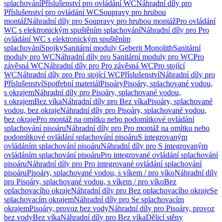
splachování
Příslušenství pro ovládání WC
Náhradní díly pro
Příslušenství pro ovládání WC
Soupravy pro hrubou
montáž
Náhradní díly pro Soupravy pro hrubou montáž
Pro ovládání
WC s elektronickým spuštěním splachování
Náhradní díly pro Pro
ovládání WC s elektronickým spuštěním
splachování
Spojky
Sanitární moduly Geberit Monolith
Sanitární
moduly pro WC
Náhradní díly pro Sanitární moduly pro WC
Pro
závěsná WC
Náhradní díly pro Pro závěsná WC
Pro stojící
WC
Náhradní díly pro Pro stojící WC
Příslušenství
Náhradní díly pro
Příslušenství
Spotřební materiál
Pisoáry
Pisoáry, splachované vodou,
s okrajem
Náhradní díly pro Pisoáry, splachované vodou,
s okrajem
Bez víka
Náhradní díly pro Bez víka
Pisoáry, splachované
vodou, bez okraje
Náhradní díly pro Pisoáry, splachované vodou,
bez okraje
Pro montáž na omítku nebo podomítkové ovládání
splachování pisoáru
Náhradní díly pro Pro montáž na omítku nebo
podomítkové ovládání splachování pisoáru
S integrovaným
ovládáním splachování pisoáru
Náhradní díly pro S integrovaným
ovládáním splachování pisoáru
Pro integrované ovládání splachování
pisoáru
Náhradní díly pro Pro integrované ovládání splachování
pisoáru
Pisoáry, splachované vodou, s víkem / pro víko
Náhradní díly
pro Pisoáry, splachované vodou, s víkem / pro víko
Bez
oplachovacího okraje
Náhradní díly pro Bez oplachovacího okraje
Se
splachovacím okrajem
Náhradní díly pro Se splachovacím
okrajem
Pisoáry, provoz bez vody
Náhradní díly pro Pisoáry, provoz
bez vody
Bez víka
Náhradní díly pro Bez víka
Dělicí stěny