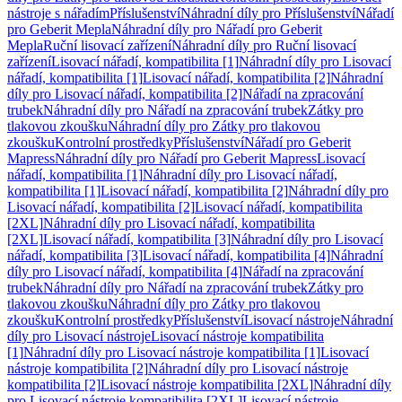
nástroje s nářadím
Příslušenství
Náhradní díly pro Příslušenství
Nářadí
pro Geberit Mepla
Náhradní díly pro Nářadí pro Geberit
Mepla
Ruční lisovací zařízení
Náhradní díly pro Ruční lisovací
zařízení
Lisovací nářadí, kompatibilita [1]
Náhradní díly pro Lisovací
nářadí, kompatibilita [1]
Lisovací nářadí, kompatibilita [2]
Náhradní
díly pro Lisovací nářadí, kompatibilita [2]
Nářadí na zpracování
trubek
Náhradní díly pro Nářadí na zpracování trubek
Zátky pro
tlakovou zkoušku
Náhradní díly pro Zátky pro tlakovou
zkoušku
Kontrolní prostředky
Příslušenství
Nářadí pro Geberit
Mapress
Náhradní díly pro Nářadí pro Geberit Mapress
Lisovací
nářadí, kompatibilita [1]
Náhradní díly pro Lisovací nářadí,
kompatibilita [1]
Lisovací nářadí, kompatibilita [2]
Náhradní díly pro
Lisovací nářadí, kompatibilita [2]
Lisovací nářadí, kompatibilita
[2XL]
Náhradní díly pro Lisovací nářadí, kompatibilita
[2XL]
Lisovací nářadí, kompatibilita [3]
Náhradní díly pro Lisovací
nářadí, kompatibilita [3]
Lisovací nářadí, kompatibilita [4]
Náhradní
díly pro Lisovací nářadí, kompatibilita [4]
Nářadí na zpracování
trubek
Náhradní díly pro Nářadí na zpracování trubek
Zátky pro
tlakovou zkoušku
Náhradní díly pro Zátky pro tlakovou
zkoušku
Kontrolní prostředky
Příslušenství
Lisovací nástroje
Náhradní
díly pro Lisovací nástroje
Lisovací nástroje kompatibilita
[1]
Náhradní díly pro Lisovací nástroje kompatibilita [1]
Lisovací
nástroje kompatibilita [2]
Náhradní díly pro Lisovací nástroje
kompatibilita [2]
Lisovací nástroje kompatibilita [2XL]
Náhradní díly
pro Lisovací nástroje kompatibilita [2XL]
Lisovací nástroje,