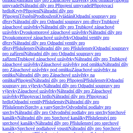
omítku
Náhradní díly pro Zápachové uzávěrky pod omítku
Připojení
umyvadel
Náhradní díly pro Připojení umyvadel
Připojovací
hrdlo
Kryty
Připojení
Náhradní díly pro
Připojení
Těsnění
Prodloužení
Ovládání
Odpadní soupravy pro
dřezy
Náhradní díly pro Odpadní soupravy pro dřezy
Trubkové
zápachové uzávěrky
Náhradní díly pro Trubkové zápachové
uzávěrky
Dvoukomorové zápachové uzávěrky
Náhradní díly pro
Dvoukomorové zápachové uzávěrky
Odpadní ventily pro
dřezy
Náhradní díly pro Odpadní ventily pro
dřezy
Příslušenství
Náhradní díly pro Příslušenství
Odpadní soupravy
pro zařízení
Náhradní díly pro Odpadní soupravy pro
zařízení
Trubkové zápachové uzávěrky
Náhradní díly pro Trubkové
zápachové uzávěrky
Zápachové uzávěrky pod omítku
Náhradní díly
pro Zápachové uzávěrky pod omítku
Zápachové uzávěrky na
omítku
Náhradní díly pro Zápachové uzávěrky na
omítku
Připojení
Náhradní díly pro Připojení
Příslušenství
Odpadní
soupravy pro výlevky
Náhradní díly pro Odpadní soupravy pro
výlevky
Zápachové uzávěrky
Náhradní díly pro Zápachové
uzávěrky
Připojovací hrdlo
Náhradní díly pro Připojovací
hrdlo
Odpadní ventily
Příslušenství
Náhradní díly pro
Příslušenství
Sprchy a vany
Sprchy
Odvodnění podlahy pro
sprchy
Náhradní díly pro Odvodnění podlahy pro sprchy
Sprchové
kanálky
Náhradní díly pro Sprchové kanálky
Příslušenství pro
sprchové kanálky
Náhradní díly pro Příslušenství pro sprchové
kanálky
Sprchové podlahové vpusti
Náhradní díly pro Sprchové