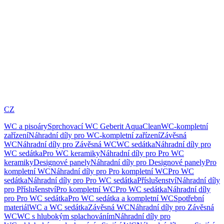
CZ
WC a pisoáry
Sprchovací WC Geberit AquaClean
WC-kompletní
zařízení
Náhradní díly pro WC-kompletní zařízení
Závěsná
WC
Náhradní díly pro Závěsná WC
WC sedátka
Náhradní díly pro
WC sedátka
Pro WC keramiky
Náhradní díly pro Pro WC
keramiky
Designové panely
Náhradní díly pro Designové panely
Pro
kompletní WC
Náhradní díly pro Pro kompletní WC
Pro WC
sedátka
Náhradní díly pro Pro WC sedátka
Příslušenství
Náhradní díly
pro Příslušenství
Pro kompletní WC
Pro WC sedátka
Náhradní díly
pro Pro WC sedátka
Pro WC sedátka a kompletní WC
Spotřební
materiál
WC a WC sedátka
Závěsná WC
Náhradní díly pro Závěsná
WC
WC s hlubokým splachováním
Náhradní díly pro