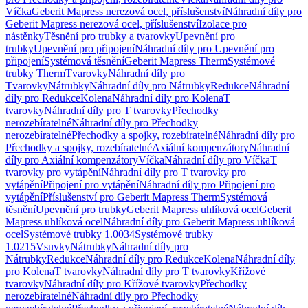
Víčka
Geberit Mapress nerezová ocel, příslušenství
Náhradní díly pro
Geberit Mapress nerezová ocel, příslušenství
Izolace pro
nástěnky
Těsnění pro trubky a tvarovky
Upevnění pro
trubky
Upevnění pro připojení
Náhradní díly pro Upevnění pro
připojení
Systémová těsnění
Geberit Mapress Therm
Systémové
trubky Therm
Tvarovky
Náhradní díly pro
Tvarovky
Nátrubky
Náhradní díly pro Nátrubky
Redukce
Náhradní
díly pro Redukce
Kolena
Náhradní díly pro Kolena
T
tvarovky
Náhradní díly pro T tvarovky
Přechodky
nerozebíratelné
Náhradní díly pro Přechodky
nerozebíratelné
Přechodky a spojky, rozebíratelné
Náhradní díly pro
Přechodky a spojky, rozebíratelné
Axiální kompenzátory
Náhradní
díly pro Axiální kompenzátory
Víčka
Náhradní díly pro Víčka
T
tvarovky pro vytápění
Náhradní díly pro T tvarovky pro
vytápění
Připojení pro vytápění
Náhradní díly pro Připojení pro
vytápění
Příslušenství pro Geberit Mapress Therm
Systémová
těsnění
Upevnění pro trubky
Geberit Mapress uhlíková ocel
Geberit
Mapress uhlíková ocel
Náhradní díly pro Geberit Mapress uhlíková
ocel
Systémové trubky 1.0034
Systémové trubky
1.0215
Vsuvky
Nátrubky
Náhradní díly pro
Nátrubky
Redukce
Náhradní díly pro Redukce
Kolena
Náhradní díly
pro Kolena
T tvarovky
Náhradní díly pro T tvarovky
Křížové
tvarovky
Náhradní díly pro Křížové tvarovky
Přechodky
nerozebíratelné
Náhradní díly pro Přechodky