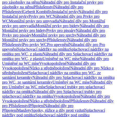
pro zásobníky na stěnu
Náhradní díly pro Instalační prvky pro
zásobníky na stěnu
Příslušenství
Náhradní díly pro
Příslušenství
Geberit Kombifix
Instalační prvky
Náhradní díly pro
Instalační prvky
Prvky pro WC
Náhradní díly pro Prvky pro
WC
Montážní prvky pro umyvadla
Náhradní díly pro Montážní
prvky pro umyvadla
Montážní prvky pro bidety
Náhradní díly pro
Montážní prvky pro bidety
Prvky pro pisoáry
Náhradní díly pro
Prvky pro pisoáry
Montážní prvky pro sprchy
Náhradní díly pro
Montážní prvky pro sprchy
Příslušenství
Náhradní díly pro
Příslušenství
Pro prvky WC
Pro upevnění
Náhradní díly pro Pro
upevnění
Splachovací nádržky na omítku
Splachovací nádržky na
omítku pro WC, z plastu
Náhradní díly pro Splachovací nádržky na
omítku pro WC, z plastu
Umístěné na WC míse
Náhradní díly pro
Umístěné na WC míse
Vysokopoložené
Náhradní díly pro
Vysokopoložené
Nízko a středněpoložené
Náhradní díly pro Nízko a
středněpoložené
Splachovací nádržky na omítku pro WC, ze
sanitární keramiky
Náhradní díly pro Splachovací nádržky na omítku
pro WC, ze sanitární keramiky
Umístěný na WC míse
Náhradní díly
pro Umístěný na WC míse
Splachovací trubky pro splachovací
nádržky na omítku
Náhradní díly pro Splachovací trubky pro
splachovací nádržky na omítku
Vysokopoložené
Náhradní díly pro
Vysokopoložené
Nízko a středněpoložené
Příslušenství
Náhradní díly
pro Příslušenství
Připojení
Náhradní díly pro
Připojení
Manžety
Spojky, růžice a díly proti vzdutí
Splachovací
nádržky pod omítku
Splachovací nádržky pod omítku