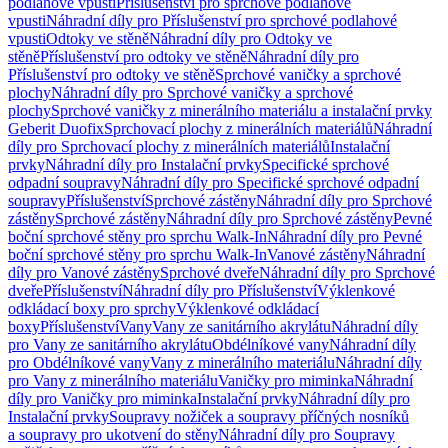
podlahové vpusti
Příslušenství pro sprchové podlahové
vpusti
Náhradní díly pro Příslušenství pro sprchové podlahové
vpusti
Odtoky ve stěně
Náhradní díly pro Odtoky ve
stěně
Příslušenství pro odtoky ve stěně
Náhradní díly pro
Příslušenství pro odtoky ve stěně
Sprchové vaničky a sprchové
plochy
Náhradní díly pro Sprchové vaničky a sprchové
plochy
Sprchové vaničky z minerálního materiálu a instalační prvky
Geberit Duofix
Sprchovací plochy z minerálních materiálů
Náhradní
díly pro Sprchovací plochy z minerálních materiálů
Instalační
prvky
Náhradní díly pro Instalační prvky
Specifické sprchové
odpadní soupravy
Náhradní díly pro Specifické sprchové odpadní
soupravy
Příslušenství
Sprchové zástěny
Náhradní díly pro Sprchové
zástěny
Sprchové zástěny
Náhradní díly pro Sprchové zástěny
Pevné
boční sprchové stěny pro sprchu Walk-In
Náhradní díly pro Pevné
boční sprchové stěny pro sprchu Walk-In
Vanové zástěny
Náhradní
díly pro Vanové zástěny
Sprchové dveře
Náhradní díly pro Sprchové
dveře
Příslušenství
Náhradní díly pro Příslušenství
Výklenkové
odkládací boxy pro sprchy
Výklenkové odkládací
boxy
Příslušenství
Vany
Vany ze sanitárního akrylátu
Náhradní díly
pro Vany ze sanitárního akrylátu
Obdélníkové vany
Náhradní díly
pro Obdélníkové vany
Vany z minerálního materiálu
Náhradní díly
pro Vany z minerálního materiálu
Vaničky pro miminka
Náhradní
díly pro Vaničky pro miminka
Instalační prvky
Náhradní díly pro
Instalační prvky
Soupravy nožiček a soupravy příčných nosníků
a soupravy pro ukotvení do stěny
Náhradní díly pro Soupravy