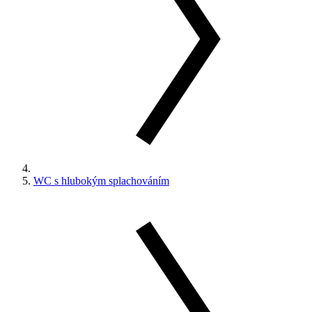
WC s hlubokým splachováním