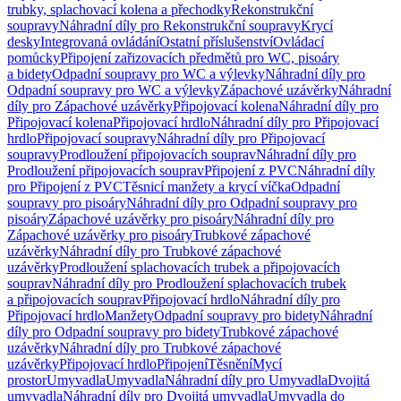
trubky, splachovací kolena a přechodky
Rekonstrukční
soupravy
Náhradní díly pro Rekonstrukční soupravy
Krycí
desky
Integrovaná ovládání
Ostatní příslušenství
Ovládací
pomůcky
Připojení zařizovacích předmětů pro WC, pisoáry
a bidety
Odpadní soupravy pro WC a výlevky
Náhradní díly pro
Odpadní soupravy pro WC a výlevky
Zápachové uzávěrky
Náhradní
díly pro Zápachové uzávěrky
Připojovací kolena
Náhradní díly pro
Připojovací kolena
Připojovací hrdlo
Náhradní díly pro Připojovací
hrdlo
Připojovací soupravy
Náhradní díly pro Připojovací
soupravy
Prodloužení připojovacích souprav
Náhradní díly pro
Prodloužení připojovacích souprav
Připojení z PVC
Náhradní díly
pro Připojení z PVC
Těsnicí manžety a krycí víčka
Odpadní
soupravy pro pisoáry
Náhradní díly pro Odpadní soupravy pro
pisoáry
Zápachové uzávěrky pro pisoáry
Náhradní díly pro
Zápachové uzávěrky pro pisoáry
Trubkové zápachové
uzávěrky
Náhradní díly pro Trubkové zápachové
uzávěrky
Prodloužení splachovacích trubek a připojovacích
souprav
Náhradní díly pro Prodloužení splachovacích trubek
a připojovacích souprav
Připojovací hrdlo
Náhradní díly pro
Připojovací hrdlo
Manžety
Odpadní soupravy pro bidety
Náhradní
díly pro Odpadní soupravy pro bidety
Trubkové zápachové
uzávěrky
Náhradní díly pro Trubkové zápachové
uzávěrky
Připojovací hrdlo
Připojení
Těsnění
Mycí
prostor
Umyvadla
Umyvadla
Náhradní díly pro Umyvadla
Dvojitá
umyvadla
Náhradní díly pro Dvojitá umyvadla
Umyvadla do