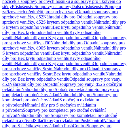
nožiček a soupravy příčných nosníků a soupravy pro ukotvení do
stěny
Příslušenství
Soupravy na opravy
Další příslušenství
Připojení
zařizovacích předmětů pro sprchy a vany
Odpadní soupravy pro
sprchové vaničky, d52
Náhradní díly pro Odpadní soupravy pro
sprchové vaničky, d52
S krytem odpadního ventilu
Náhradní díly pro
S krytem odpadního ventilu
Bez krytu odpadního ventilu
Náhradní
díly pro Bez krytu odpadního ventilu
Kryty odpadního
ventilu
Náhradní díly pro Kryty odpadního ventilu
Odpadní soupravy
pro sprchové vaničky, d90
Náhradní díly pro Odpadní soupravy pro
sprchové vaničky, d90
S krytem odpadního ventilu
Náhradní díly pro
S krytem odpadního ventilu
Bez krytu odpadního ventilu
Náhradní
díly pro Bez krytu odpadního ventilu
Kryty odpadního
ventilu
Náhradní díly pro Kryty odpadního ventilu
Odpadní soupravy
pro sprchové vaničky Sestra
Náhradní díly pro Odpadní soupravy
pro sprchové vaničky Sestra
Bez krytu odpadního ventilu
Náhradní
díly pro Bez krytu odpadního ventilu
Odpadní soupravy pro vany,
d52
Náhradní díly pro Odpadní soupravy pro vany, d52
S otočným
ovládáním
Náhradní díly pro S otočným ovládáním
Soupravy pro
kompletaci pro otočné ovládání
Náhradní díly pro Soupravy pro
kompletaci pro otočné ovládání
S otočným ovládáním
a přívodem
Náhradní díly pro S otočným ovládáním
a přívodem
Soupravy pro kompletaci pro otočné ovládání
a přívod
Náhradní díly pro Soupravy pro kompletaci pro otočné
ovládání a přívod
S tlačítkovým ovládáním PushControl
Náhradní
díly pro S tlačítkovým ovládáním PushControl
Soupravy pro