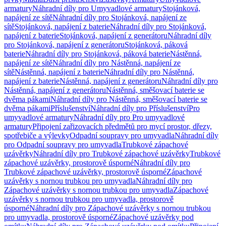
armatury
Náhradní díly pro Umyvadlové armatury
Stojánková,
napájení ze sítě
Náhradní díly pro Stojánková, napájení ze
sítě
Stojánková, napájení z baterie
Náhradní díly pro Stojánková,
napájení z baterie
Stojánková, napájení z generátoru
Náhradní díly
pro Stojánková, napájení z generátoru
Stojánková, páková
baterie
Náhradní díly pro Stojánková, páková baterie
Nástěnná,
napájení ze sítě
Náhradní díly pro Nástěnná, napájení ze
sítě
Nástěnná, napájení z baterie
Náhradní díly pro Nástěnná,
napájení z baterie
Nástěnná, napájení z generátoru
Náhradní díly pro
Nástěnná, napájení z generátoru
Nástěnná, směšovací baterie se
dvěma pákami
Náhradní díly pro Nástěnná, směšovací baterie se
dvěma pákami
Příslušenství
Náhradní díly pro Příslušenství
Pro
umyvadlové armatury
Náhradní díly pro Pro umyvadlové
armatury
Připojení zařizovacích předmětů pro mycí prostor, dřezy,
spotřebiče a výlevky
Odpadní soupravy pro umyvadla
Náhradní díly
pro Odpadní soupravy pro umyvadla
Trubkové zápachové
uzávěrky
Náhradní díly pro Trubkové zápachové uzávěrky
Trubkové
zápachové uzávěrky, prostorově úsporné
Náhradní díly pro
Trubkové zápachové uzávěrky, prostorově úsporné
Zápachové
uzávěrky s nornou trubkou pro umyvadla
Náhradní díly pro
Zápachové uzávěrky s nornou trubkou pro umyvadla
Zápachové
uzávěrky s nornou trubkou pro umyvadla, prostorově
úsporné
Náhradní díly pro Zápachové uzávěrky s nornou trubkou
pro umyvadla, prostorově úsporné
Zápachové uzávěrky pod