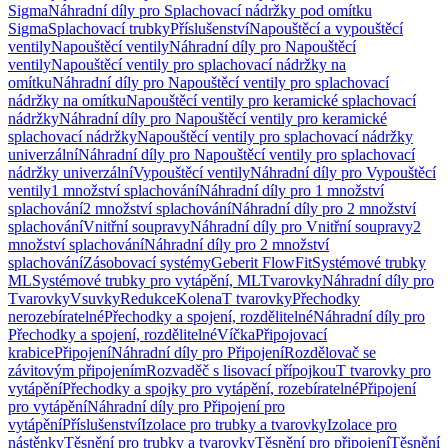
Sigma
Náhradní díly pro Splachovací nádržky pod omítku
Sigma
Splachovací trubky
Příslušenství
Napouštěcí a vypouštěcí
ventily
Napouštěcí ventily
Náhradní díly pro Napouštěcí
ventily
Napouštěcí ventily pro splachovací nádržky na
omítku
Náhradní díly pro Napouštěcí ventily pro splachovací
nádržky na omítku
Napouštěcí ventily pro keramické splachovací
nádržky
Náhradní díly pro Napouštěcí ventily pro keramické
splachovací nádržky
Napouštěcí ventily pro splachovací nádržky
univerzální
Náhradní díly pro Napouštěcí ventily pro splachovací
nádržky univerzální
Vypouštěcí ventily
Náhradní díly pro Vypouštěcí
ventily
1 množství splachování
Náhradní díly pro 1 množství
splachování
2 množství splachování
Náhradní díly pro 2 množství
splachování
Vnitřní soupravy
Náhradní díly pro Vnitřní soupravy
2
množství splachování
Náhradní díly pro 2 množství
splachování
Zásobovací systémy
Geberit FlowFit
Systémové trubky
ML
Systémové trubky pro vytápění, ML
Tvarovky
Náhradní díly pro
Tvarovky
Vsuvky
Redukce
Kolena
T tvarovky
Přechodky
nerozebíratelné
Přechodky a spojení, rozdělitelné
Náhradní díly pro
Přechodky a spojení, rozdělitelné
Víčka
Připojovací
krabice
Připojení
Náhradní díly pro Připojení
Rozdělovač se
závitovým připojením
Rozvaděč s lisovací přípojkou
T tvarovky pro
vytápění
Přechodky a spojky pro vytápění, rozebíratelné
Připojení
pro vytápění
Náhradní díly pro Připojení pro
vytápění
Příslušenství
Izolace pro trubky a tvarovky
Izolace pro
nástěnky
Těsnění pro trubky a tvarovky
Těsnění pro připojení
Těsnění