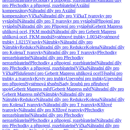
nerozebíratelné
Přechodky a připojení, rozebíratelné
Náhradní díly
pro Přechodky a připojení, rozebíratelné
Axiální
kompenzátory
Náhradní díly pro Axiální
kompenzátory
Víčka
Náhradní díly pro Víčka
T tvarovky pro
vytápění
Náhradní díly pro T tvarovky pro vytápění
Připojení pro
vytápění
Náhradní díly pro Připojení pro vytápění
Geberit Mapress
uhlíková ocel, FKM modrá
Náhradní díly pro Geberit Mapress
uhlíková ocel, FKM modrá
Systémové trubky 1.0034
Systémové
trubky 1.0215
Vsuvky
Nátrubky
Náhradní díly pro
Nátrubky
Redukce
Náhradní díly pro Redukce
Kolena
Náhradní díly
pro Kolena
T tvarovky
Náhradní díly pro T tvarovky
Přechodky
nerozebíratelné
Náhradní díly pro Přechodky
nerozebíratelné
Přechodky a připojení, rozebíratelné
Náhradní díly
pro Přechodky a připojení, rozebíratelné
Víčka
Náhradní díly pro
Víčka
Příslušenství pro Geberit Mapress uhlíková ocel
Těsnění pro
trubky a tvarovky
Kryty pro trubky
Upevnění pro trubky
Upevnění
pro připojení
Systémová těsnění
Sady šroubů pro přírubové
spoje
Geberit Mapress měď
Geberit Mapress měď
Náhradní díly pro
Geberit Mapress měď
Nátrubky
Náhradní díly pro
Nátrubky
Redukce
Náhradní díly pro Redukce
Kolena
Náhradní díly
pro Kolena
T tvarovky
Náhradní díly pro T tvarovky
Křížové
tvarovky
Náhradní díly pro Křížové tvarovky
Přechodky
nerozebíratelné
Náhradní díly pro Přechodky
nerozebíratelné
Přechodky a připojení, rozebíratelné
Náhradní díly
pro Přechodky a připojení, rozebíratelné
Víčka
Náhradní díly pro