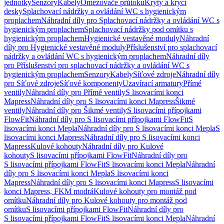
jednotky
Senzory
Kabely
Omezovače průtoku
Kryty a krycí
desky
Splachovací nádržky a ovládání WC s hygienickým
proplachem
Náhradní díly pro Splachovací nádržky a ovládání WC s
hygienickým proplachem
Splachovací nádržky pod omítku s
hygienickým proplachem
Hygienické vestavěné moduly
Náhradní
díly pro Hygienické vestavěné moduly
Příslušenství pro splachovací
nádržky a ovládání WC s hygienickým proplachem
Náhradní díly
pro Příslušenství pro splachovací nádržky a ovládání WC s
hygienickým proplachem
Senzory
Kabely
Síťové zdroje
Náhradní díly
pro Síťové zdroje
Síťové komponenty
Uzavírací armatury
Přímé
ventily
Náhradní díly pro Přímé ventily
S lisovacími konci
Mapress
Náhradní díly pro S lisovacími konci Mapress
Šikmé
ventily
Náhradní díly pro Šikmé ventily
S lisovacími přípojkami
FlowFit
Náhradní díly pro S lisovacími přípojkami FlowFit
S
lisovacími konci Mepla
Náhradní díly pro S lisovacími konci Mepla
S
lisovacími konci Mapress
Náhradní díly pro S lisovacími konci
Mapress
Kulové kohouty
Náhradní díly pro Kulové
kohouty
S lisovacími přípojkami FlowFit
Náhradní díly pro
S lisovacími přípojkami FlowFit
S lisovacími konci Mepla
Náhradní
díly pro S lisovacími konci Mepla
S lisovacími konci
Mapress
Náhradní díly pro S lisovacími konci Mapress
S lisovacími
konci Mapress, FKM modrá
Kulové kohouty pro montáž pod
omítku
Náhradní díly pro Kulové kohouty pro montáž pod
omítku
S lisovacími přípojkami FlowFit
Náhradní díly pro
S lisovacími přípojkami FlowFit
S lisovacími konci Mepla
Náhradní