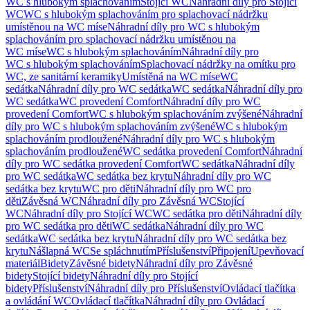
WC s hlubokým splachováním
Stojící WC
Náhradní díly pro Stojící
WC
WC s hlubokým splachováním pro splachovací nádržku
umístěnou na WC míse
Náhradní díly pro WC s hlubokým
splachováním pro splachovací nádržku umístěnou na
WC míse
WC s hlubokým splachováním
Náhradní díly pro
WC s hlubokým splachováním
Splachovací nádržky na omítku pro
WC, ze sanitární keramiky
Umístěná na WC míse
WC
sedátka
Náhradní díly pro WC sedátka
WC sedátka
Náhradní díly pro
WC sedátka
WC provedení Comfort
Náhradní díly pro WC
provedení Comfort
WC s hlubokým splachováním zvýšené
Náhradní
díly pro WC s hlubokým splachováním zvýšené
WC s hlubokým
splachováním prodloužené
Náhradní díly pro WC s hlubokým
splachováním prodloužené
WC sedátka provedení Comfort
Náhradní
díly pro WC sedátka provedení Comfort
WC sedátka
Náhradní díly
pro WC sedátka
WC sedátka bez krytu
Náhradní díly pro WC
sedátka bez krytu
WC pro děti
Náhradní díly pro WC pro
děti
Závěsná WC
Náhradní díly pro Závěsná WC
Stojící
WC
Náhradní díly pro Stojící WC
WC sedátka pro děti
Náhradní díly
pro WC sedátka pro děti
WC sedátka
Náhradní díly pro WC
sedátka
WC sedátka bez krytu
Náhradní díly pro WC sedátka bez
krytu
Nášlapná WC
Se spláchnutím
Příslušenství
Připojení
Upevňovací
materiál
Bidety
Závěsné bidety
Náhradní díly pro Závěsné
bidety
Stojící bidety
Náhradní díly pro Stojící
bidety
Příslušenství
Náhradní díly pro Příslušenství
Ovládací tlačítka
a ovládání WC
Ovládací tlačítka
Náhradní díly pro Ovládací