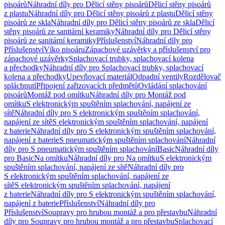
pisoárů
Náhradní díly pro Dělicí stěny pisoárů
Dělicí stěny pisoárů
z plastu
Náhradní díly pro Dělicí stěny pisoárů z plastu
Dělicí stěny
pisoárů ze skla
Náhradní díly pro Dělicí stěny pisoárů ze skla
Dělicí
stěny pisoárů ze sanitární keramiky
Náhradní díly pro Dělicí stěny
pisoárů ze sanitární keramiky
Příslušenství
Náhradní díly pro
Příslušenství
Víko pisoáru
Zápachové uzávěrky a příslušenství pro
zápachové uzávěrky
Splachovací trubky, splachovací kolena
a přechodky
Náhradní díly pro Splachovací trubky, splachovací
kolena a přechodky
Upevňovací materiál
Odpadní ventily
Rozdělovač
spláchnutí
Připojení zařizovacích předmětů
Ovládání splachování
pisoárů
Montáž pod omítku
Náhradní díly pro Montáž pod
omítku
S elektronickým spuštěním splachování, napájení ze
sítě
Náhradní díly pro S elektronickým spuštěním splachování,
napájení ze sítě
S elektronickým spuštěním splachování, napájení
z baterie
Náhradní díly pro S elektronickým spuštěním splachování,
napájení z baterie
S pneumatickým spuštěním splachování
Náhradní
díly pro S pneumatickým spuštěním splachování
Basic
Náhradní díly
pro Basic
Na omítku
Náhradní díly pro Na omítku
S elektronickým
spuštěním splachování, napájení ze sítě
Náhradní díly pro
S elektronickým spuštěním splachování, napájení ze
sítě
S elektronickým spuštěním splachování, napájení
z baterie
Náhradní díly pro S elektronickým spuštěním splachování,
napájení z baterie
Příslušenství
Náhradní díly pro
Příslušenství
Soupravy pro hrubou montáž a pro přestavbu
Náhradní
díly pro Soupravy pro hrubou montáž a pro přestavbu
Splachovací