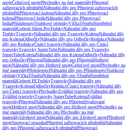
spoje
Čelisťové spoje
Přechodky na jiné materiály
Připojení
zařizovacích předmětů
Náhradní díly pro Připojení zařizovacích
předmětů
Připojovací kolena
Náhradní díly pro Připojovací
kolena
Připojovací hrdla
Náhradní díly pro Připojovací
hrdla
Příslušenství
Trubkové objímky
Víčka
Těsnění
Spotřební
materiál
Geberit Silent-Pro
Trubky
Náhradní díly pro
Trubky
Tvarovky
Náhradní díly pro Tvarovky
Kolena
Náhradní díly
pro Kolena
Odbočky
Náhradní díly pro Odbočky
Redukce
Náhradní
díly pro Redukce
Čisticí tvarovky
Náhradní díly pro Čisticí
tvarovky
Tvarovky SuperTube
Náhradní díly pro Tvarovky
SuperTube
Kolena
Náhradní díly pro Kolena
Odbočky
Náhradní díly
pro Odbočky
Připojení
Náhradní díly pro Připojení
Hrdlové
spoje
Náhradní díly pro Hrdlové spoje
Čelisťové spoje
Přechodky na
jiné materiály
Příslušenství
Náhradní díly pro Příslušenství
Trubkové
objímky
Víčka
Těsnění
Náhradní díly pro Těsnění
Spotřební
materiál
Geberit PE
Trubky
Tvarovky
Náhradní díly pro
Tvarovky
Kolena
Odbočky
Redukce
Čisticí tvarovky
Náhradní díly
pro Čisticí tvarovky
Přechodky
Zvláštní tvarovky
Náhradní díly pro
Zvláštní tvarovky
Tvarovky SuperTube
Kolena
Zvláštní
tvarovky
Připojení
Náhradní díly pro Připojení
Svařované
spoje
Hrdlové spoje
Náhradní díly pro Hrdlové spoje
Přechodky na
jiné materiály
Náhradní díly pro Přechodky na jiné
materiály
Závitové spoje
Náhradní díly pro Závitové spoje
Přírubové
spoje
Spojovací pouzdra
Připojení zařizovacích předmětů
Náhradní
díly pro Připojení zařizovacích předmětů
Připojovací