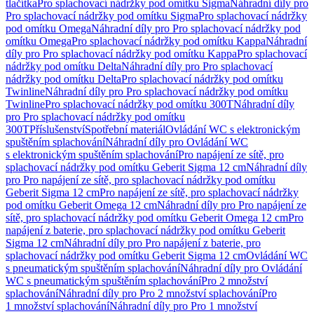
tlačítka
Pro splachovací nádržky pod omítku Sigma
Náhradní díly pro
Pro splachovací nádržky pod omítku Sigma
Pro splachovací nádržky
pod omítku Omega
Náhradní díly pro Pro splachovací nádržky pod
omítku Omega
Pro splachovací nádržky pod omítku Kappa
Náhradní
díly pro Pro splachovací nádržky pod omítku Kappa
Pro splachovací
nádržky pod omítku Delta
Náhradní díly pro Pro splachovací
nádržky pod omítku Delta
Pro splachovací nádržky pod omítku
Twinline
Náhradní díly pro Pro splachovací nádržky pod omítku
Twinline
Pro splachovací nádržky pod omítku 300T
Náhradní díly
pro Pro splachovací nádržky pod omítku
300T
Příslušenství
Spotřební materiál
Ovládání WC s elektronickým
spuštěním splachování
Náhradní díly pro Ovládání WC
s elektronickým spuštěním splachování
Pro napájení ze sítě, pro
splachovací nádržky pod omítku Geberit Sigma 12 cm
Náhradní díly
pro Pro napájení ze sítě, pro splachovací nádržky pod omítku
Geberit Sigma 12 cm
Pro napájení ze sítě, pro splachovací nádržky
pod omítku Geberit Omega 12 cm
Náhradní díly pro Pro napájení ze
sítě, pro splachovací nádržky pod omítku Geberit Omega 12 cm
Pro
napájení z baterie, pro splachovací nádržky pod omítku Geberit
Sigma 12 cm
Náhradní díly pro Pro napájení z baterie, pro
splachovací nádržky pod omítku Geberit Sigma 12 cm
Ovládání WC
s pneumatickým spuštěním splachování
Náhradní díly pro Ovládání
WC s pneumatickým spuštěním splachování
Pro 2 množství
splachování
Náhradní díly pro Pro 2 množství splachování
Pro
1 množství splachování
Náhradní díly pro Pro 1 množství