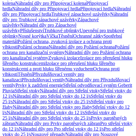
kolena
Náhradní díly pro Připojovací kolena
Připojovací
hrdla
Náhradní díly pro Připojovací hrdla
Připojovací hrdla
Náhradní
díly pro Připojovací hrdla
Trubkové zápachové uzávěrky
Náhradní
díly pro Trubkové zápachové uzávěrky
Zápachové
uzávěrky
Náhradní díly pro Zápachové
uzávěrky
Příslušenství
Trubkové objímky
Upevnění pro trubkové
objímky
Nosné korýtka
Víčka
Těsnění
Ochranné zátky
Spotřební
materiál
Požární ochrana, zvuková izolace a ochrana proti
vlhkosti
Požární ochrana
Náhradní díly pro Požární ochrana
Požární
ochrana pro kanalizační systémy
Náhradní díly pro Požární ochrana
pro kanalizační systémy
Zvuková izolace
Izolace pro přerušení hluku
šířeného konstrukcemi
Izolace pro přerušení hluku šířeného
konstrukcemi a proti hluku šířenému vzduchem
Ochrana proti
vlhkosti
Těsnění
Přivzdušňovací ventily pro
kanalizaci
Přivzdušňovací ventily
Náhradní díly pro Přivzdušňovací
ventily
Prvky k zadržení energie
Střešní odvodňovací systém Geberit
Pluvia
Střešní vtoky
Náhradní díly pro Střešní vtoky
Střešní vtoky do
12 l/s
Náhradní díly pro Střešní vtoky do 12 l/s
Střešní vtoky do
25 l/s
Náhradní díly pro Střešní vtoky do 25 l/s
Střešní vtoky pro
žlaby
Náhradní díly pro Střešní vtoky pro žlaby
Střešní vtoky do 12
l/s
Náhradní díly pro Střešní vtoky do 12 l/s
Střešní vtoky do
25 l/s
Náhradní díly pro Střešní vtoky do 25 l/s
Prvky parotěsných
zábran
Náhradní díly pro Prvky parotěsných zábran
Pro střešní vtoky
do 12 l/s
Náhradní díly pro Pro střešní vtoky do 12 l/s
Pro střešní
vtoky do 25 l/s
Nouzové přepady
Náhradní díly pro Nouzové