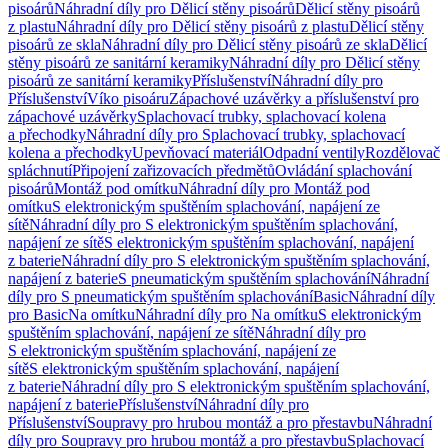
pisoárů
Náhradní díly pro Dělicí stěny pisoárů
Dělicí stěny pisoárů
z plastu
Náhradní díly pro Dělicí stěny pisoárů z plastu
Dělicí stěny
pisoárů ze skla
Náhradní díly pro Dělicí stěny pisoárů ze skla
Dělicí
stěny pisoárů ze sanitární keramiky
Náhradní díly pro Dělicí stěny
pisoárů ze sanitární keramiky
Příslušenství
Náhradní díly pro
Příslušenství
Víko pisoáru
Zápachové uzávěrky a příslušenství pro
zápachové uzávěrky
Splachovací trubky, splachovací kolena
a přechodky
Náhradní díly pro Splachovací trubky, splachovací
kolena a přechodky
Upevňovací materiál
Odpadní ventily
Rozdělovač
spláchnutí
Připojení zařizovacích předmětů
Ovládání splachování
pisoárů
Montáž pod omítku
Náhradní díly pro Montáž pod
omítku
S elektronickým spuštěním splachování, napájení ze
sítě
Náhradní díly pro S elektronickým spuštěním splachování,
napájení ze sítě
S elektronickým spuštěním splachování, napájení
z baterie
Náhradní díly pro S elektronickým spuštěním splachování,
napájení z baterie
S pneumatickým spuštěním splachování
Náhradní
díly pro S pneumatickým spuštěním splachování
Basic
Náhradní díly
pro Basic
Na omítku
Náhradní díly pro Na omítku
S elektronickým
spuštěním splachování, napájení ze sítě
Náhradní díly pro
S elektronickým spuštěním splachování, napájení ze
sítě
S elektronickým spuštěním splachování, napájení
z baterie
Náhradní díly pro S elektronickým spuštěním splachování,
napájení z baterie
Příslušenství
Náhradní díly pro
Příslušenství
Soupravy pro hrubou montáž a pro přestavbu
Náhradní
díly pro Soupravy pro hrubou montáž a pro přestavbu
Splachovací