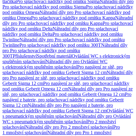
tlačítka
Pro splachovací nádržky pod omítku Sigma
Náhradní díly pro
Pro splachovací nádržky pod omítku Sigma
Pro splachovací nádržky
pod omítku Omega
Náhradní díly pro Pro splachovací nádržky pod
omítku Omega
Pro splachovací nádržky pod omítku Kappa
Náhradní
díly pro Pro splachovací nádržky pod omítku Kappa
Pro splachovací
nádržky pod omítku Delta
Náhradní díly pro Pro splachovací
nádržky pod omítku Delta
Pro splachovací nádržky pod omítku
Twinline
Náhradní díly pro Pro splachovací nádržky pod omítku
Twinline
Pro splachovací nádržky pod omítku 300T
Náhradní díly
pro Pro splachovací nádržky pod omítku
300T
Příslušenství
Spotřební materiál
Ovládání WC s elektronickým
spuštěním splachování
Náhradní díly pro Ovládání WC
s elektronickým spuštěním splachování
Pro napájení ze sítě, pro
splachovací nádržky pod omítku Geberit Sigma 12 cm
Náhradní díly
pro Pro napájení ze sítě, pro splachovací nádržky pod omítku
Geberit Sigma 12 cm
Pro napájení ze sítě, pro splachovací nádržky
pod omítku Geberit Omega 12 cm
Náhradní díly pro Pro napájení ze
sítě, pro splachovací nádržky pod omítku Geberit Omega 12 cm
Pro
napájení z baterie, pro splachovací nádržky pod omítku Geberit
Sigma 12 cm
Náhradní díly pro Pro napájení z baterie, pro
splachovací nádržky pod omítku Geberit Sigma 12 cm
Ovládání WC
s pneumatickým spuštěním splachování
Náhradní díly pro Ovládání
WC s pneumatickým spuštěním splachování
Pro 2 množství
splachování
Náhradní díly pro Pro 2 množství splachování
Pro
1 množství splachování
Náhradní díly pro Pro 1 množství