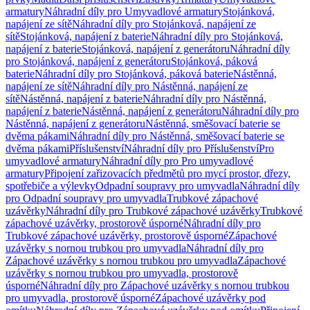
armatury
Náhradní díly pro Umyvadlové armatury
Stojánková,
napájení ze sítě
Náhradní díly pro Stojánková, napájení ze
sítě
Stojánková, napájení z baterie
Náhradní díly pro Stojánková,
napájení z baterie
Stojánková, napájení z generátoru
Náhradní díly
pro Stojánková, napájení z generátoru
Stojánková, páková
baterie
Náhradní díly pro Stojánková, páková baterie
Nástěnná,
napájení ze sítě
Náhradní díly pro Nástěnná, napájení ze
sítě
Nástěnná, napájení z baterie
Náhradní díly pro Nástěnná,
napájení z baterie
Nástěnná, napájení z generátoru
Náhradní díly pro
Nástěnná, napájení z generátoru
Nástěnná, směšovací baterie se
dvěma pákami
Náhradní díly pro Nástěnná, směšovací baterie se
dvěma pákami
Příslušenství
Náhradní díly pro Příslušenství
Pro
umyvadlové armatury
Náhradní díly pro Pro umyvadlové
armatury
Připojení zařizovacích předmětů pro mycí prostor, dřezy,
spotřebiče a výlevky
Odpadní soupravy pro umyvadla
Náhradní díly
pro Odpadní soupravy pro umyvadla
Trubkové zápachové
uzávěrky
Náhradní díly pro Trubkové zápachové uzávěrky
Trubkové
zápachové uzávěrky, prostorově úsporné
Náhradní díly pro
Trubkové zápachové uzávěrky, prostorově úsporné
Zápachové
uzávěrky s nornou trubkou pro umyvadla
Náhradní díly pro
Zápachové uzávěrky s nornou trubkou pro umyvadla
Zápachové
uzávěrky s nornou trubkou pro umyvadla, prostorově
úsporné
Náhradní díly pro Zápachové uzávěrky s nornou trubkou
pro umyvadla, prostorově úsporné
Zápachové uzávěrky pod