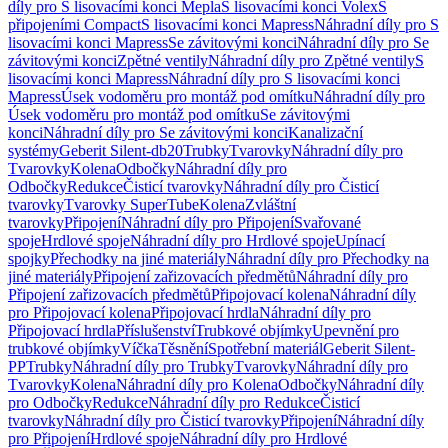
díly pro S lisovacími konci Mepla
S lisovacími konci Volex
S
připojeními Compact
S lisovacími konci Mapress
Náhradní díly pro S
lisovacími konci Mapress
Se závitovými konci
Náhradní díly pro Se
závitovými konci
Zpětné ventily
Náhradní díly pro Zpětné ventily
S
lisovacími konci Mapress
Náhradní díly pro S lisovacími konci
Mapress
Úsek vodoměru pro montáž pod omítku
Náhradní díly pro
Úsek vodoměru pro montáž pod omítku
Se závitovými
konci
Náhradní díly pro Se závitovými konci
Kanalizační
systémy
Geberit Silent-db20
Trubky
Tvarovky
Náhradní díly pro
Tvarovky
Kolena
Odbočky
Náhradní díly pro
Odbočky
Redukce
Čisticí tvarovky
Náhradní díly pro Čisticí
tvarovky
Tvarovky SuperTube
Kolena
Zvláštní
tvarovky
Připojení
Náhradní díly pro Připojení
Svařované
spoje
Hrdlové spoje
Náhradní díly pro Hrdlové spoje
Upínací
spojky
Přechodky na jiné materiály
Náhradní díly pro Přechodky na
jiné materiály
Připojení zařizovacích předmětů
Náhradní díly pro
Připojení zařizovacích předmětů
Připojovací kolena
Náhradní díly
pro Připojovací kolena
Připojovací hrdla
Náhradní díly pro
Připojovací hrdla
Příslušenství
Trubkové objímky
Upevnění pro
trubkové objímky
Víčka
Těsnění
Spotřební materiál
Geberit Silent-
PP
Trubky
Náhradní díly pro Trubky
Tvarovky
Náhradní díly pro
Tvarovky
Kolena
Náhradní díly pro Kolena
Odbočky
Náhradní díly
pro Odbočky
Redukce
Náhradní díly pro Redukce
Čisticí
tvarovky
Náhradní díly pro Čisticí tvarovky
Připojení
Náhradní díly
pro Připojení
Hrdlové spoje
Náhradní díly pro Hrdlové