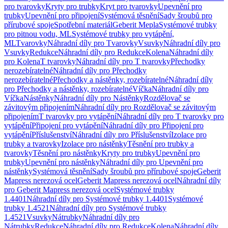
pro tvarovky
Kryty pro trubky
Kryt pro tvarovky
Upevnění pro
trubky
Upevnění pro připojení
Systémová těsnění
Sady šroubů pro
přírubové spoje
Spotřební materiál
Geberit Mepla
Systémové trubky
pro pitnou vodu, ML
Systémové trubky pro vytápění,
ML
Tvarovky
Náhradní díly pro Tvarovky
Vsuvky
Náhradní díly pro
Vsuvky
Redukce
Náhradní díly pro Redukce
Kolena
Náhradní díly
pro Kolena
T tvarovky
Náhradní díly pro T tvarovky
Přechodky
nerozebíratelné
Náhradní díly pro Přechodky
nerozebíratelné
Přechodky a nástěnky, rozebíratelné
Náhradní díly
pro Přechodky a nástěnky, rozebíratelné
Víčka
Náhradní díly pro
Víčka
Nástěnky
Náhradní díly pro Nástěnky
Rozdělovač se
závitovým připojením
Náhradní díly pro Rozdělovač se závitovým
připojením
T tvarovky pro vytápění
Náhradní díly pro T tvarovky pro
vytápění
Připojení pro vytápění
Náhradní díly pro Připojení pro
vytápění
Příslušenství
Náhradní díly pro Příslušenství
Izolace pro
trubky a tvarovky
Izolace pro nástěnky
Těsnění pro trubky a
tvarovky
Těsnění pro nástěnky
Kryty pro trubky
Upevnění pro
trubky
Upevnění pro nástěnky
Náhradní díly pro Upevnění pro
nástěnky
Systémová těsnění
Sady šroubů pro přírubové spoje
Geberit
Mapress nerezová ocel
Geberit Mapress nerezová ocel
Náhradní díly
pro Geberit Mapress nerezová ocel
Systémové trubky
1.4401
Náhradní díly pro Systémové trubky 1.4401
Systémové
trubky 1.4521
Náhradní díly pro Systémové trubky
1.4521
Vsuvky
Nátrubky
Náhradní díly pro
Nátrubky
Redukce
Náhradní díly pro Redukce
Kolena
Náhradní díly