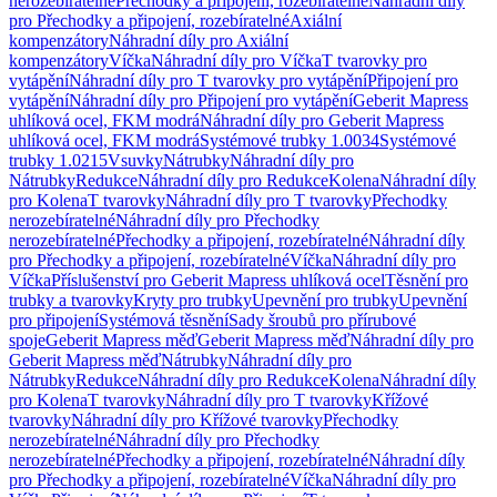
nerozebíratelné
Přechodky a připojení, rozebíratelné
Náhradní díly
pro Přechodky a připojení, rozebíratelné
Axiální
kompenzátory
Náhradní díly pro Axiální
kompenzátory
Víčka
Náhradní díly pro Víčka
T tvarovky pro
vytápění
Náhradní díly pro T tvarovky pro vytápění
Připojení pro
vytápění
Náhradní díly pro Připojení pro vytápění
Geberit Mapress
uhlíková ocel, FKM modrá
Náhradní díly pro Geberit Mapress
uhlíková ocel, FKM modrá
Systémové trubky 1.0034
Systémové
trubky 1.0215
Vsuvky
Nátrubky
Náhradní díly pro
Nátrubky
Redukce
Náhradní díly pro Redukce
Kolena
Náhradní díly
pro Kolena
T tvarovky
Náhradní díly pro T tvarovky
Přechodky
nerozebíratelné
Náhradní díly pro Přechodky
nerozebíratelné
Přechodky a připojení, rozebíratelné
Náhradní díly
pro Přechodky a připojení, rozebíratelné
Víčka
Náhradní díly pro
Víčka
Příslušenství pro Geberit Mapress uhlíková ocel
Těsnění pro
trubky a tvarovky
Kryty pro trubky
Upevnění pro trubky
Upevnění
pro připojení
Systémová těsnění
Sady šroubů pro přírubové
spoje
Geberit Mapress měď
Geberit Mapress měď
Náhradní díly pro
Geberit Mapress měď
Nátrubky
Náhradní díly pro
Nátrubky
Redukce
Náhradní díly pro Redukce
Kolena
Náhradní díly
pro Kolena
T tvarovky
Náhradní díly pro T tvarovky
Křížové
tvarovky
Náhradní díly pro Křížové tvarovky
Přechodky
nerozebíratelné
Náhradní díly pro Přechodky
nerozebíratelné
Přechodky a připojení, rozebíratelné
Náhradní díly
pro Přechodky a připojení, rozebíratelné
Víčka
Náhradní díly pro