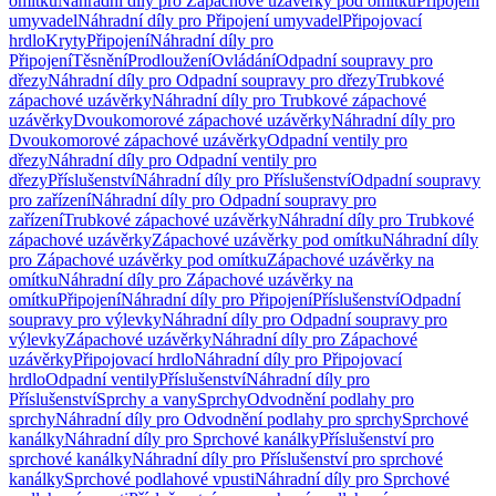
omítku
Náhradní díly pro Zápachové uzávěrky pod omítku
Připojení
umyvadel
Náhradní díly pro Připojení umyvadel
Připojovací
hrdlo
Kryty
Připojení
Náhradní díly pro
Připojení
Těsnění
Prodloužení
Ovládání
Odpadní soupravy pro
dřezy
Náhradní díly pro Odpadní soupravy pro dřezy
Trubkové
zápachové uzávěrky
Náhradní díly pro Trubkové zápachové
uzávěrky
Dvoukomorové zápachové uzávěrky
Náhradní díly pro
Dvoukomorové zápachové uzávěrky
Odpadní ventily pro
dřezy
Náhradní díly pro Odpadní ventily pro
dřezy
Příslušenství
Náhradní díly pro Příslušenství
Odpadní soupravy
pro zařízení
Náhradní díly pro Odpadní soupravy pro
zařízení
Trubkové zápachové uzávěrky
Náhradní díly pro Trubkové
zápachové uzávěrky
Zápachové uzávěrky pod omítku
Náhradní díly
pro Zápachové uzávěrky pod omítku
Zápachové uzávěrky na
omítku
Náhradní díly pro Zápachové uzávěrky na
omítku
Připojení
Náhradní díly pro Připojení
Příslušenství
Odpadní
soupravy pro výlevky
Náhradní díly pro Odpadní soupravy pro
výlevky
Zápachové uzávěrky
Náhradní díly pro Zápachové
uzávěrky
Připojovací hrdlo
Náhradní díly pro Připojovací
hrdlo
Odpadní ventily
Příslušenství
Náhradní díly pro
Příslušenství
Sprchy a vany
Sprchy
Odvodnění podlahy pro
sprchy
Náhradní díly pro Odvodnění podlahy pro sprchy
Sprchové
kanálky
Náhradní díly pro Sprchové kanálky
Příslušenství pro
sprchové kanálky
Náhradní díly pro Příslušenství pro sprchové
kanálky
Sprchové podlahové vpusti
Náhradní díly pro Sprchové