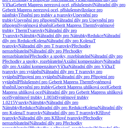
Víčka
Geberit Mapress nerezová ocel, příslušenství
Náhradní díly pro
Geberit Mapress nerezová ocel, příslušenství
Izolace pro
nástěnky
Těsnění pro trubky a tvarovky
Upevnění pro
trubky
Upevnění pro připojení
Náhradní díly pro Upevnění pro
připojení
Systémová těsnění
Geberit Mapress Therm
Systémové
trubky Therm
Tvarovky
Náhradní díly pro
Tvarovky
Nátrubky
Náhradní díly pro Nátrubky
Redukce
Náhradní
díly pro Redukce
Kolena
Náhradní díly pro Kolena
T
tvarovky
Náhradní díly pro T tvarovky
Přechodky
nerozebíratelné
Náhradní díly pro Přechodky
nerozebíratelné
Přechodky a spojky, rozebíratelné
Náhradní díly pro
Přechodky a spojky, rozebíratelné
Axiální kompenzátory
Náhradní
díly pro Axiální kompenzátory
Víčka
Náhradní díly pro Víčka
T
tvarovky pro vytápění
Náhradní díly pro T tvarovky pro
vytápění
Připojení pro vytápění
Náhradní díly pro Připojení pro
vytápění
Příslušenství pro Geberit Mapress Therm
Systémová
těsnění
Upevnění pro trubky
Geberit Mapress uhlíková ocel
Geberit
Mapress uhlíková ocel
Náhradní díly pro Geberit Mapress uhlíková
ocel
Systémové trubky 1.0034
Systémové trubky
1.0215
Vsuvky
Nátrubky
Náhradní díly pro
Nátrubky
Redukce
Náhradní díly pro Redukce
Kolena
Náhradní díly
pro Kolena
T tvarovky
Náhradní díly pro T tvarovky
Křížové
tvarovky
Náhradní díly pro Křížové tvarovky
Přechodky
nerozebíratelné
Náhradní díly pro Přechodky