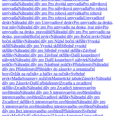
umyvadla
Náhradní díly pro Pro dvojitá umyvadla
Pro nábytková
umyvadla
Náhradní díly pro Pro nábytková umyvadla
Pro rohová
umývátka
Náhradní díly pro Pro rohová umývátka
Pro rohová
umyvadla
Náhradní díly pro Pro rohová umyvadla
Umyvadlové
desky
Náhradní díly pro Umyvadlové desky
Pro umyvadlo na desku,
tvar mísy
Náhradní díly pro Pro umyvadlo na desku, tvar mísy
Pro
umyvadlo na desku, pravoúhlé
Náhradní díly pro Pro umyvadlo na
desku, pravoúhlé
Boční prvky
Náhradní díly pro Boční prvky
Nízké
boční skříňky
Náhradní díly pro Nízké boční skříňky
Vysoká
skříň
Náhradní díly pro Vysoká skříň
Středně vysoké
skříňky
Náhradní díly pro Středně vysoké skříňky
Závěsné
skříňky
Náhradní díly pro Závěsné skříňky
Další koupelnový
nábytek
Náhradní díly pro Další koupelnový nábytek
Nástěnné
poličky
Náhradní díly pro Nástěnné poličky
Příslušenství
Náhradní
díly pro Příslušenství
Přihrádky do zásuvky a organizační
boxy
Držák na ručníky a háčky na ručníky
Světelné
prvky
Madla
Soupravy nožiček
Magnetické tabule
Zásuvky
Náhradní
díly pro Zásuvky
Další příslušenství
Zrcadla a zrcadlové
skříňky
Zrcadlo
Náhradní díly pro Zrcadlo
S integrovaným
osvětlením
Náhradní díly pro S integrovaným osvětlením
Bez
integrovaného osvětlení
Zrcadlové skříňky
Náhradní díly pro
Zrcadlové skříňky
S integrovaným osvětlením
Náhradní díly pro
S integrovaným osvětlením
Bez integrovaného osvětlení
Náhradní
díly pro Bez integrovaného osvětlení
Příslušenství
Světelné
prvky
Madla
Další příslušenství
Zásuvky
Armatury
Umyvadlové