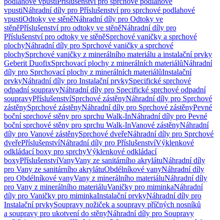
podlahové vpusti
Příslušenství pro sprchové podlahové
vpusti
Náhradní díly pro Příslušenství pro sprchové podlahové
vpusti
Odtoky ve stěně
Náhradní díly pro Odtoky ve
stěně
Příslušenství pro odtoky ve stěně
Náhradní díly pro
Příslušenství pro odtoky ve stěně
Sprchové vaničky a sprchové
plochy
Náhradní díly pro Sprchové vaničky a sprchové
plochy
Sprchové vaničky z minerálního materiálu a instalační prvky
Geberit Duofix
Sprchovací plochy z minerálních materiálů
Náhradní
díly pro Sprchovací plochy z minerálních materiálů
Instalační
prvky
Náhradní díly pro Instalační prvky
Specifické sprchové
odpadní soupravy
Náhradní díly pro Specifické sprchové odpadní
soupravy
Příslušenství
Sprchové zástěny
Náhradní díly pro Sprchové
zástěny
Sprchové zástěny
Náhradní díly pro Sprchové zástěny
Pevné
boční sprchové stěny pro sprchu Walk-In
Náhradní díly pro Pevné
boční sprchové stěny pro sprchu Walk-In
Vanové zástěny
Náhradní
díly pro Vanové zástěny
Sprchové dveře
Náhradní díly pro Sprchové
dveře
Příslušenství
Náhradní díly pro Příslušenství
Výklenkové
odkládací boxy pro sprchy
Výklenkové odkládací
boxy
Příslušenství
Vany
Vany ze sanitárního akrylátu
Náhradní díly
pro Vany ze sanitárního akrylátu
Obdélníkové vany
Náhradní díly
pro Obdélníkové vany
Vany z minerálního materiálu
Náhradní díly
pro Vany z minerálního materiálu
Vaničky pro miminka
Náhradní
díly pro Vaničky pro miminka
Instalační prvky
Náhradní díly pro
Instalační prvky
Soupravy nožiček a soupravy příčných nosníků
a soupravy pro ukotvení do stěny
Náhradní díly pro Soupravy