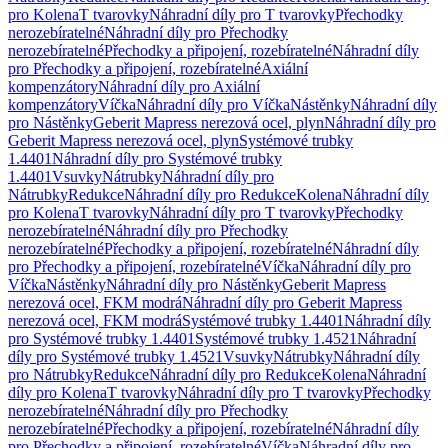
pro Kolena
T tvarovky
Náhradní díly pro T tvarovky
Přechodky
nerozebíratelné
Náhradní díly pro Přechodky
nerozebíratelné
Přechodky a připojení, rozebíratelné
Náhradní díly
pro Přechodky a připojení, rozebíratelné
Axiální
kompenzátory
Náhradní díly pro Axiální
kompenzátory
Víčka
Náhradní díly pro Víčka
Nástěnky
Náhradní díly
pro Nástěnky
Geberit Mapress nerezová ocel, plyn
Náhradní díly pro
Geberit Mapress nerezová ocel, plyn
Systémové trubky
1.4401
Náhradní díly pro Systémové trubky
1.4401
Vsuvky
Nátrubky
Náhradní díly pro
Nátrubky
Redukce
Náhradní díly pro Redukce
Kolena
Náhradní díly
pro Kolena
T tvarovky
Náhradní díly pro T tvarovky
Přechodky
nerozebíratelné
Náhradní díly pro Přechodky
nerozebíratelné
Přechodky a připojení, rozebíratelné
Náhradní díly
pro Přechodky a připojení, rozebíratelné
Víčka
Náhradní díly pro
Víčka
Nástěnky
Náhradní díly pro Nástěnky
Geberit Mapress
nerezová ocel, FKM modrá
Náhradní díly pro Geberit Mapress
nerezová ocel, FKM modrá
Systémové trubky 1.4401
Náhradní díly
pro Systémové trubky 1.4401
Systémové trubky 1.4521
Náhradní
díly pro Systémové trubky 1.4521
Vsuvky
Nátrubky
Náhradní díly
pro Nátrubky
Redukce
Náhradní díly pro Redukce
Kolena
Náhradní
díly pro Kolena
T tvarovky
Náhradní díly pro T tvarovky
Přechodky
nerozebíratelné
Náhradní díly pro Přechodky
nerozebíratelné
Přechodky a připojení, rozebíratelné
Náhradní díly
pro Přechodky a připojení, rozebíratelné
Víčka
Náhradní díly pro