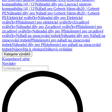
kompatibilita [4] / [2]
Náhradní díly pro Lisovací nástroje,
kompatibilita [4] / [2]
Nářadí pro Geberit Silent-db20 / Geberit
PE
Náhradní díly pro Nářadí pro Geberit Silent-db20 / Geberit
PE
Elektrické svářečky
Náhradní díly pro Elektrické
svářečky
Příslušenství pro elektrické svářečky
Zrcadlové
svářečky
Náhradní díly pro Zrcadlové svářečky
Příslušenství pro
zrcadlové svářečky
Náhradní díly pro Příslušenství pro zrcadlové
svářečky
Nářadí na zpracování trubek
Náhradní díly pro Nářadí na
zpracování trubek
Příslušenství pro nářadí na zpracování
trubek
Náhradní díly pro Příslušenství pro nářadí na zpracování
trubek
Nápověda k obsluze
Dálková ovládání
Kategorie výrobků
Koupelnové série
Novinky