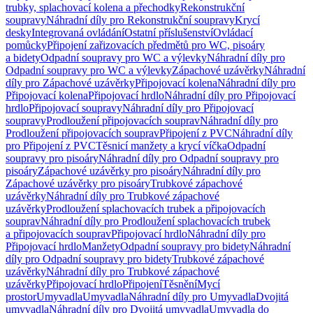
trubky, splachovací kolena a přechodky
Rekonstrukční
soupravy
Náhradní díly pro Rekonstrukční soupravy
Krycí
desky
Integrovaná ovládání
Ostatní příslušenství
Ovládací
pomůcky
Připojení zařizovacích předmětů pro WC, pisoáry
a bidety
Odpadní soupravy pro WC a výlevky
Náhradní díly pro
Odpadní soupravy pro WC a výlevky
Zápachové uzávěrky
Náhradní
díly pro Zápachové uzávěrky
Připojovací kolena
Náhradní díly pro
Připojovací kolena
Připojovací hrdlo
Náhradní díly pro Připojovací
hrdlo
Připojovací soupravy
Náhradní díly pro Připojovací
soupravy
Prodloužení připojovacích souprav
Náhradní díly pro
Prodloužení připojovacích souprav
Připojení z PVC
Náhradní díly
pro Připojení z PVC
Těsnicí manžety a krycí víčka
Odpadní
soupravy pro pisoáry
Náhradní díly pro Odpadní soupravy pro
pisoáry
Zápachové uzávěrky pro pisoáry
Náhradní díly pro
Zápachové uzávěrky pro pisoáry
Trubkové zápachové
uzávěrky
Náhradní díly pro Trubkové zápachové
uzávěrky
Prodloužení splachovacích trubek a připojovacích
souprav
Náhradní díly pro Prodloužení splachovacích trubek
a připojovacích souprav
Připojovací hrdlo
Náhradní díly pro
Připojovací hrdlo
Manžety
Odpadní soupravy pro bidety
Náhradní
díly pro Odpadní soupravy pro bidety
Trubkové zápachové
uzávěrky
Náhradní díly pro Trubkové zápachové
uzávěrky
Připojovací hrdlo
Připojení
Těsnění
Mycí
prostor
Umyvadla
Umyvadla
Náhradní díly pro Umyvadla
Dvojitá
umyvadla
Náhradní díly pro Dvojitá umyvadla
Umyvadla do