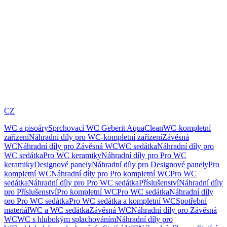
CZ
WC a pisoáry
Sprchovací WC Geberit AquaClean
WC-kompletní
zařízení
Náhradní díly pro WC-kompletní zařízení
Závěsná
WC
Náhradní díly pro Závěsná WC
WC sedátka
Náhradní díly pro
WC sedátka
Pro WC keramiky
Náhradní díly pro Pro WC
keramiky
Designové panely
Náhradní díly pro Designové panely
Pro
kompletní WC
Náhradní díly pro Pro kompletní WC
Pro WC
sedátka
Náhradní díly pro Pro WC sedátka
Příslušenství
Náhradní díly
pro Příslušenství
Pro kompletní WC
Pro WC sedátka
Náhradní díly
pro Pro WC sedátka
Pro WC sedátka a kompletní WC
Spotřební
materiál
WC a WC sedátka
Závěsná WC
Náhradní díly pro Závěsná
WC
WC s hlubokým splachováním
Náhradní díly pro