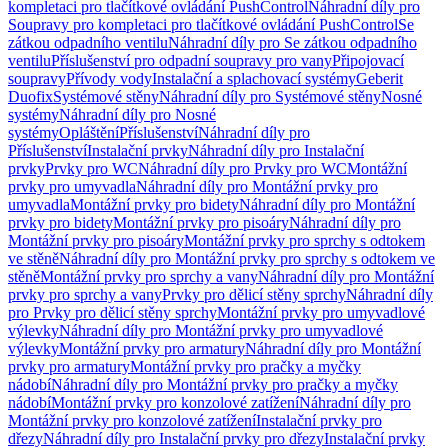
kompletaci pro tlačítkové ovládání PushControl
Náhradní díly pro
Soupravy pro kompletaci pro tlačítkové ovládání PushControl
Se
zátkou odpadního ventilu
Náhradní díly pro Se zátkou odpadního
ventilu
Příslušenství pro odpadní soupravy pro vany
Připojovací
soupravy
Přívody vody
Instalační a splachovací systémy
Geberit
Duofix
Systémové stěny
Náhradní díly pro Systémové stěny
Nosné
systémy
Náhradní díly pro Nosné
systémy
Opláštění
Příslušenství
Náhradní díly pro
Příslušenství
Instalační prvky
Náhradní díly pro Instalační
prvky
Prvky pro WC
Náhradní díly pro Prvky pro WC
Montážní
prvky pro umyvadla
Náhradní díly pro Montážní prvky pro
umyvadla
Montážní prvky pro bidety
Náhradní díly pro Montážní
prvky pro bidety
Montážní prvky pro pisoáry
Náhradní díly pro
Montážní prvky pro pisoáry
Montážní prvky pro sprchy s odtokem
ve stěně
Náhradní díly pro Montážní prvky pro sprchy s odtokem ve
stěně
Montážní prvky pro sprchy a vany
Náhradní díly pro Montážní
prvky pro sprchy a vany
Prvky pro dělicí stěny sprchy
Náhradní díly
pro Prvky pro dělicí stěny sprchy
Montážní prvky pro umyvadlové
výlevky
Náhradní díly pro Montážní prvky pro umyvadlové
výlevky
Montážní prvky pro armatury
Náhradní díly pro Montážní
prvky pro armatury
Montážní prvky pro pračky a myčky
nádobí
Náhradní díly pro Montážní prvky pro pračky a myčky
nádobí
Montážní prvky pro konzolové zatížení
Náhradní díly pro
Montážní prvky pro konzolové zatížení
Instalační prvky pro
dřezy
Náhradní díly pro Instalační prvky pro dřezy
Instalační prvky