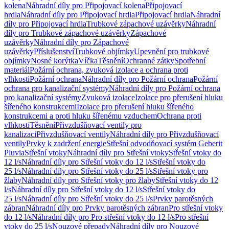
kolena
Náhradní díly pro Připojovací kolena
Připojovací
hrdla
Náhradní díly pro Připojovací hrdla
Připojovací hrdla
Náhradní
díly pro Připojovací hrdla
Trubkové zápachové uzávěrky
Náhradní
díly pro Trubkové zápachové uzávěrky
Zápachové
uzávěrky
Náhradní díly pro Zápachové
uzávěrky
Příslušenství
Trubkové objímky
Upevnění pro trubkové
objímky
Nosné korýtka
Víčka
Těsnění
Ochranné zátky
Spotřební
materiál
Požární ochrana, zvuková izolace a ochrana proti
vlhkosti
Požární ochrana
Náhradní díly pro Požární ochrana
Požární
ochrana pro kanalizační systémy
Náhradní díly pro Požární ochrana
pro kanalizační systémy
Zvuková izolace
Izolace pro přerušení hluku
šířeného konstrukcemi
Izolace pro přerušení hluku šířeného
konstrukcemi a proti hluku šířenému vzduchem
Ochrana proti
vlhkosti
Těsnění
Přivzdušňovací ventily pro
kanalizaci
Přivzdušňovací ventily
Náhradní díly pro Přivzdušňovací
ventily
Prvky k zadržení energie
Střešní odvodňovací systém Geberit
Pluvia
Střešní vtoky
Náhradní díly pro Střešní vtoky
Střešní vtoky do
12 l/s
Náhradní díly pro Střešní vtoky do 12 l/s
Střešní vtoky do
25 l/s
Náhradní díly pro Střešní vtoky do 25 l/s
Střešní vtoky pro
žlaby
Náhradní díly pro Střešní vtoky pro žlaby
Střešní vtoky do 12
l/s
Náhradní díly pro Střešní vtoky do 12 l/s
Střešní vtoky do
25 l/s
Náhradní díly pro Střešní vtoky do 25 l/s
Prvky parotěsných
zábran
Náhradní díly pro Prvky parotěsných zábran
Pro střešní vtoky
do 12 l/s
Náhradní díly pro Pro střešní vtoky do 12 l/s
Pro střešní
vtoky do 25 l/s
Nouzové přepady
Náhradní díly pro Nouzové