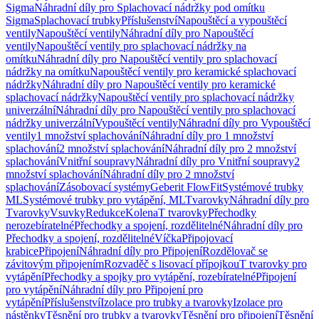
Sigma
Náhradní díly pro Splachovací nádržky pod omítku
Sigma
Splachovací trubky
Příslušenství
Napouštěcí a vypouštěcí
ventily
Napouštěcí ventily
Náhradní díly pro Napouštěcí
ventily
Napouštěcí ventily pro splachovací nádržky na
omítku
Náhradní díly pro Napouštěcí ventily pro splachovací
nádržky na omítku
Napouštěcí ventily pro keramické splachovací
nádržky
Náhradní díly pro Napouštěcí ventily pro keramické
splachovací nádržky
Napouštěcí ventily pro splachovací nádržky
univerzální
Náhradní díly pro Napouštěcí ventily pro splachovací
nádržky univerzální
Vypouštěcí ventily
Náhradní díly pro Vypouštěcí
ventily
1 množství splachování
Náhradní díly pro 1 množství
splachování
2 množství splachování
Náhradní díly pro 2 množství
splachování
Vnitřní soupravy
Náhradní díly pro Vnitřní soupravy
2
množství splachování
Náhradní díly pro 2 množství
splachování
Zásobovací systémy
Geberit FlowFit
Systémové trubky
ML
Systémové trubky pro vytápění, ML
Tvarovky
Náhradní díly pro
Tvarovky
Vsuvky
Redukce
Kolena
T tvarovky
Přechodky
nerozebíratelné
Přechodky a spojení, rozdělitelné
Náhradní díly pro
Přechodky a spojení, rozdělitelné
Víčka
Připojovací
krabice
Připojení
Náhradní díly pro Připojení
Rozdělovač se
závitovým připojením
Rozvaděč s lisovací přípojkou
T tvarovky pro
vytápění
Přechodky a spojky pro vytápění, rozebíratelné
Připojení
pro vytápění
Náhradní díly pro Připojení pro
vytápění
Příslušenství
Izolace pro trubky a tvarovky
Izolace pro
nástěnky
Těsnění pro trubky a tvarovky
Těsnění pro připojení
Těsnění