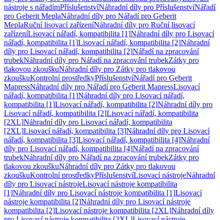
nástroje s nářadím
Příslušenství
Náhradní díly pro Příslušenství
Nářadí
pro Geberit Mepla
Náhradní díly pro Nářadí pro Geberit
Mepla
Ruční lisovací zařízení
Náhradní díly pro Ruční lisovací
zařízení
Lisovací nářadí, kompatibilita [1]
Náhradní díly pro Lisovací
nářadí, kompatibilita [1]
Lisovací nářadí, kompatibilita [2]
Náhradní
díly pro Lisovací nářadí, kompatibilita [2]
Nářadí na zpracování
trubek
Náhradní díly pro Nářadí na zpracování trubek
Zátky pro
tlakovou zkoušku
Náhradní díly pro Zátky pro tlakovou
zkoušku
Kontrolní prostředky
Příslušenství
Nářadí pro Geberit
Mapress
Náhradní díly pro Nářadí pro Geberit Mapress
Lisovací
nářadí, kompatibilita [1]
Náhradní díly pro Lisovací nářadí,
kompatibilita [1]
Lisovací nářadí, kompatibilita [2]
Náhradní díly pro
Lisovací nářadí, kompatibilita [2]
Lisovací nářadí, kompatibilita
[2XL]
Náhradní díly pro Lisovací nářadí, kompatibilita
[2XL]
Lisovací nářadí, kompatibilita [3]
Náhradní díly pro Lisovací
nářadí, kompatibilita [3]
Lisovací nářadí, kompatibilita [4]
Náhradní
díly pro Lisovací nářadí, kompatibilita [4]
Nářadí na zpracování
trubek
Náhradní díly pro Nářadí na zpracování trubek
Zátky pro
tlakovou zkoušku
Náhradní díly pro Zátky pro tlakovou
zkoušku
Kontrolní prostředky
Příslušenství
Lisovací nástroje
Náhradní
díly pro Lisovací nástroje
Lisovací nástroje kompatibilita
[1]
Náhradní díly pro Lisovací nástroje kompatibilita [1]
Lisovací
nástroje kompatibilita [2]
Náhradní díly pro Lisovací nástroje
kompatibilita [2]
Lisovací nástroje kompatibilita [2XL]
Náhradní díly
pro Lisovací nástroje kompatibilita [2XL]
Lisovací nástroje,