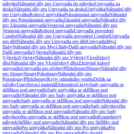
nábytku
Náhradní díly pro Umyvadla do nábytku
Umyvadla na
desku
Náhradní díly pro Umyvadla na desku
Umývátka
Náhradní díly
pro Umývátka
Rohové umývátka
Polozápustná umyvadla
Náhradní
díly pro Polozápustná umyvadla
Zápustná umyvadla
Náhradní díly
pro Zápustná umyvadla
Vestavná umyvadla
Náhradní díly pro
Vestavná umyvadla
Rohová umyvadla
Umyvadla provedení
Comfort
Náhradní díly pro Umyvadla provedení Comfort
Umyvadla
pro děti
Náhradní díly pro Umyvadla pro děti
Umyvadla
Mycí
žlaby
Náhradní díly pro Mycí žlaby
Další umyvadla
Náhradní díly pro
Další umyvadla
Výlevka
Náhradní díly pro
Výlevka
Výlevky
Náhradní díly pro Výlevky
Víceúčelový
dřez
Náhradní díly pro Víceúčelový dřez
Záchytné kalové
umyvadlo
Umyvadla pro učebny
Příslušenství
Sloupy
Náhradní díly
pro Sloupy
Sloupy
Polosloupy
Náhradní díly pro
Polosloupy
Příslušenství
Kryty odpadního ventilu
Držák na
ručníky
Upevňovací materiál
Dekorativní kryty
Sady umyvadla se
skříňkou pod umyvadlo
Sady umývátka se skříňkou pod
umyvadlo
Náhradní díly pro Sady umývátka se skříňkou pod
umyvadlo
Sady umyvadla se skříňkou pod umyvadlo
Náhradní díly
pro Sady umyvadla se skříňkou pod umyvadlo
Sady nábytkového
umyvadla se skříňkou pod umyvadlo
Náhradní díly pro Sady
nábytkového umyvadla se skříňkou pod umyvadlo
Koupelnový
nábytek
Skříňky pod umyvadlo
Náhradní díly pro Skříňky pod
umyvadlo
Pro umývátka
Náhradní díly pro Pro umývátka
Pro
umyvadla
Náhradní díly pro Pro umyvadla
Pro dvojitá