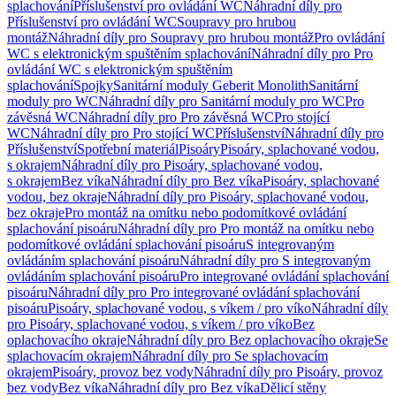
splachování
Příslušenství pro ovládání WC
Náhradní díly pro
Příslušenství pro ovládání WC
Soupravy pro hrubou
montáž
Náhradní díly pro Soupravy pro hrubou montáž
Pro ovládání
WC s elektronickým spuštěním splachování
Náhradní díly pro Pro
ovládání WC s elektronickým spuštěním
splachování
Spojky
Sanitární moduly Geberit Monolith
Sanitární
moduly pro WC
Náhradní díly pro Sanitární moduly pro WC
Pro
závěsná WC
Náhradní díly pro Pro závěsná WC
Pro stojící
WC
Náhradní díly pro Pro stojící WC
Příslušenství
Náhradní díly pro
Příslušenství
Spotřební materiál
Pisoáry
Pisoáry, splachované vodou,
s okrajem
Náhradní díly pro Pisoáry, splachované vodou,
s okrajem
Bez víka
Náhradní díly pro Bez víka
Pisoáry, splachované
vodou, bez okraje
Náhradní díly pro Pisoáry, splachované vodou,
bez okraje
Pro montáž na omítku nebo podomítkové ovládání
splachování pisoáru
Náhradní díly pro Pro montáž na omítku nebo
podomítkové ovládání splachování pisoáru
S integrovaným
ovládáním splachování pisoáru
Náhradní díly pro S integrovaným
ovládáním splachování pisoáru
Pro integrované ovládání splachování
pisoáru
Náhradní díly pro Pro integrované ovládání splachování
pisoáru
Pisoáry, splachované vodou, s víkem / pro víko
Náhradní díly
pro Pisoáry, splachované vodou, s víkem / pro víko
Bez
oplachovacího okraje
Náhradní díly pro Bez oplachovacího okraje
Se
splachovacím okrajem
Náhradní díly pro Se splachovacím
okrajem
Pisoáry, provoz bez vody
Náhradní díly pro Pisoáry, provoz
bez vody
Bez víka
Náhradní díly pro Bez víka
Dělicí stěny