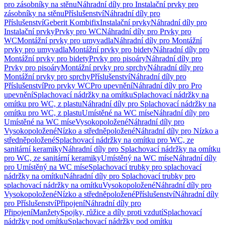
pro zásobníky na stěnu
Náhradní díly pro Instalační prvky pro
zásobníky na stěnu
Příslušenství
Náhradní díly pro
Příslušenství
Geberit Kombifix
Instalační prvky
Náhradní díly pro
Instalační prvky
Prvky pro WC
Náhradní díly pro Prvky pro
WC
Montážní prvky pro umyvadla
Náhradní díly pro Montážní
prvky pro umyvadla
Montážní prvky pro bidety
Náhradní díly pro
Montážní prvky pro bidety
Prvky pro pisoáry
Náhradní díly pro
Prvky pro pisoáry
Montážní prvky pro sprchy
Náhradní díly pro
Montážní prvky pro sprchy
Příslušenství
Náhradní díly pro
Příslušenství
Pro prvky WC
Pro upevnění
Náhradní díly pro Pro
upevnění
Splachovací nádržky na omítku
Splachovací nádržky na
omítku pro WC, z plastu
Náhradní díly pro Splachovací nádržky na
omítku pro WC, z plastu
Umístěné na WC míse
Náhradní díly pro
Umístěné na WC míse
Vysokopoložené
Náhradní díly pro
Vysokopoložené
Nízko a středněpoložené
Náhradní díly pro Nízko a
středněpoložené
Splachovací nádržky na omítku pro WC, ze
sanitární keramiky
Náhradní díly pro Splachovací nádržky na omítku
pro WC, ze sanitární keramiky
Umístěný na WC míse
Náhradní díly
pro Umístěný na WC míse
Splachovací trubky pro splachovací
nádržky na omítku
Náhradní díly pro Splachovací trubky pro
splachovací nádržky na omítku
Vysokopoložené
Náhradní díly pro
Vysokopoložené
Nízko a středněpoložené
Příslušenství
Náhradní díly
pro Příslušenství
Připojení
Náhradní díly pro
Připojení
Manžety
Spojky, růžice a díly proti vzdutí
Splachovací
nádržky pod omítku
Splachovací nádržky pod omítku