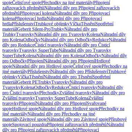
spoje
Čelisťové spoje
Přechodky na jiné materiály
Připojení
zařizovacích předmětů
Náhradní díly pro Připojení zařizovacích
předmětů
Připojovací kolena
Náhradní díly pro Připojovací
kolena
Připojovací hrdla
Náhradní díly pro Připojovací
hrdla
Příslušenství
Trubkové objímky
Víčka
Těsnění
Spotřební
materiál
Geberit Silent-Pro
Trubky
Náhradní díly pro
Trubky
Tvarovky
Náhradní díly pro Tvarovky
Kolena
Náhradní díly
pro Kolena
Odbočky
Náhradní díly pro Odbočky
Redukce
Náhradní
díly pro Redukce
Čisticí tvarovky
Náhradní díly pro Čisticí
tvarovky
Tvarovky SuperTube
Náhradní díly pro Tvarovky
SuperTube
Kolena
Náhradní díly pro Kolena
Odbočky
Náhradní díly
pro Odbočky
Připojení
Náhradní díly pro Připojení
Hrdlové
spoje
Náhradní díly pro Hrdlové spoje
Čelisťové spoje
Přechodky na
jiné materiály
Příslušenství
Náhradní díly pro Příslušenství
Trubkové
objímky
Víčka
Těsnění
Náhradní díly pro Těsnění
Spotřební
materiál
Geberit PE
Trubky
Tvarovky
Náhradní díly pro
Tvarovky
Kolena
Odbočky
Redukce
Čisticí tvarovky
Náhradní díly
pro Čisticí tvarovky
Přechodky
Zvláštní tvarovky
Náhradní díly pro
Zvláštní tvarovky
Tvarovky SuperTube
Kolena
Zvláštní
tvarovky
Připojení
Náhradní díly pro Připojení
Svařované
spoje
Hrdlové spoje
Náhradní díly pro Hrdlové spoje
Přechodky na
jiné materiály
Náhradní díly pro Přechodky na jiné
materiály
Závitové spoje
Náhradní díly pro Závitové spoje
Přírubové
spoje
Spojovací pouzdra
Připojení zařizovacích předmětů
Náhradní
díly pro Připojení zařizovacích předmětů
Připojovací