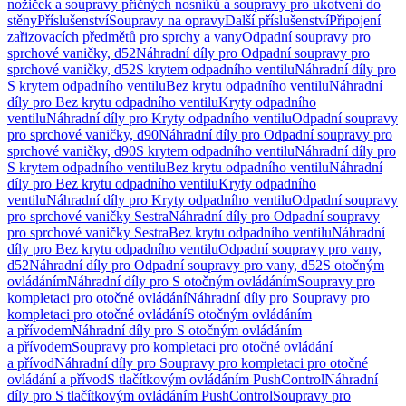
nožiček a soupravy příčných nosníků a soupravy pro ukotvení do
stěny
Příslušenství
Soupravy na opravy
Další příslušenství
Připojení
zařizovacích předmětů pro sprchy a vany
Odpadní soupravy pro
sprchové vaničky, d52
Náhradní díly pro Odpadní soupravy pro
sprchové vaničky, d52
S krytem odpadního ventilu
Náhradní díly pro
S krytem odpadního ventilu
Bez krytu odpadního ventilu
Náhradní
díly pro Bez krytu odpadního ventilu
Kryty odpadního
ventilu
Náhradní díly pro Kryty odpadního ventilu
Odpadní soupravy
pro sprchové vaničky, d90
Náhradní díly pro Odpadní soupravy pro
sprchové vaničky, d90
S krytem odpadního ventilu
Náhradní díly pro
S krytem odpadního ventilu
Bez krytu odpadního ventilu
Náhradní
díly pro Bez krytu odpadního ventilu
Kryty odpadního
ventilu
Náhradní díly pro Kryty odpadního ventilu
Odpadní soupravy
pro sprchové vaničky Sestra
Náhradní díly pro Odpadní soupravy
pro sprchové vaničky Sestra
Bez krytu odpadního ventilu
Náhradní
díly pro Bez krytu odpadního ventilu
Odpadní soupravy pro vany,
d52
Náhradní díly pro Odpadní soupravy pro vany, d52
S otočným
ovládáním
Náhradní díly pro S otočným ovládáním
Soupravy pro
kompletaci pro otočné ovládání
Náhradní díly pro Soupravy pro
kompletaci pro otočné ovládání
S otočným ovládáním
a přívodem
Náhradní díly pro S otočným ovládáním
a přívodem
Soupravy pro kompletaci pro otočné ovládání
a přívod
Náhradní díly pro Soupravy pro kompletaci pro otočné
ovládání a přívod
S tlačítkovým ovládáním PushControl
Náhradní
díly pro S tlačítkovým ovládáním PushControl
Soupravy pro