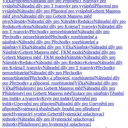
Víčka
Připojení
Náhradní díly pro Připojení
T tvarovky pro
vytápění
Náhradní díly pro T tvarovky pro vytápění
Připojení pro
vytápění
Náhradní díly pro Připojení pro vytápění
Geberit Mapress
měď plyn
Náhradní díly pro Geberit Mapress měď
plyn
Nátrubky
Náhradní díly pro Nátrubky
Redukce
Náhradní díly pro
Redukce
Kolena
Náhradní díly pro Kolena
T tvarovky
Náhradní díly
pro T tvarovky
Přechodky nerozebíratelné
Náhradní díly pro
Přechodky nerozebíratelné
Přechodky rozebíratelné a
nástěnky
Náhradní díly pro Přechodky rozebíratelné a
nástěnky
Víčka
Náhradní díly pro Víčka
Nástěnky
Náhradní díly pro
Nástěnky
Geberit Mapress měď, FKM modrá
Náhradní díly pro
Geberit Mapress měď, FKM modrá
Nátrubky
Náhradní díly pro
Nátrubky
Redukce
Náhradní díly pro Redukce
Kolena
Náhradní díly
pro Kolena
T tvarovky
Náhradní díly pro T tvarovky
Přechodky
nerozebíratelné
Náhradní díly pro Přechodky
nerozebíratelné
Přechodky a připojení, rozebíratelné
Náhradní díly
pro Přechodky a připojení, rozebíratelné
Víčka
Náhradní díly pro
Víčka
Příslušenství pro Geberit Mapress měď
Náhradní díly pro
Příslušenství pro Geberit Mapress měď
Izolace pro nástěnky
Těsnění
pro trubky a tvarovky
Kryty pro trubky
Upevnění pro
trubky
Upevnění pro připojení
Náhradní díly pro Upevnění pro
připojení
Systémová těsnění
Sady šroubů pro přírubové
spoje
Hygienický systém Geberit
Hygienické splachovací
jednotky
Náhradní díly pro Hygienické splachovací
jednotky
Příslušenství pro hygienické splachovací