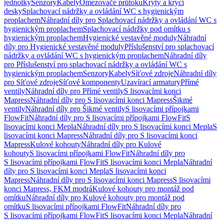
jednotky
Senzory
Kabely
Omezovače průtoku
Kryty a krycí
desky
Splachovací nádržky a ovládání WC s hygienickým
proplachem
Náhradní díly pro Splachovací nádržky a ovládání WC s
hygienickým proplachem
Splachovací nádržky pod omítku s
hygienickým proplachem
Hygienické vestavěné moduly
Náhradní
díly pro Hygienické vestavěné moduly
Příslušenství pro splachovací
nádržky a ovládání WC s hygienickým proplachem
Náhradní díly
pro Příslušenství pro splachovací nádržky a ovládání WC s
hygienickým proplachem
Senzory
Kabely
Síťové zdroje
Náhradní díly
pro Síťové zdroje
Síťové komponenty
Uzavírací armatury
Přímé
ventily
Náhradní díly pro Přímé ventily
S lisovacími konci
Mapress
Náhradní díly pro S lisovacími konci Mapress
Šikmé
ventily
Náhradní díly pro Šikmé ventily
S lisovacími přípojkami
FlowFit
Náhradní díly pro S lisovacími přípojkami FlowFit
S
lisovacími konci Mepla
Náhradní díly pro S lisovacími konci Mepla
S
lisovacími konci Mapress
Náhradní díly pro S lisovacími konci
Mapress
Kulové kohouty
Náhradní díly pro Kulové
kohouty
S lisovacími přípojkami FlowFit
Náhradní díly pro
S lisovacími přípojkami FlowFit
S lisovacími konci Mepla
Náhradní
díly pro S lisovacími konci Mepla
S lisovacími konci
Mapress
Náhradní díly pro S lisovacími konci Mapress
S lisovacími
konci Mapress, FKM modrá
Kulové kohouty pro montáž pod
omítku
Náhradní díly pro Kulové kohouty pro montáž pod
omítku
S lisovacími přípojkami FlowFit
Náhradní díly pro
S lisovacími přípojkami FlowFit
S lisovacími konci Mepla
Náhradní