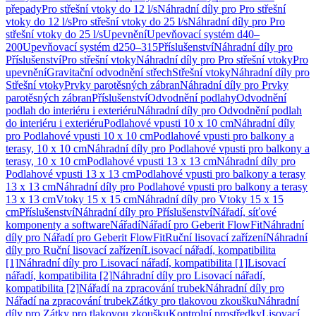
přepady
Pro střešní vtoky do 12 l/s
Náhradní díly pro Pro střešní
vtoky do 12 l/s
Pro střešní vtoky do 25 l/s
Náhradní díly pro Pro
střešní vtoky do 25 l/s
Upevnění
Upevňovací systém d40–
200
Upevňovací systém d250–315
Příslušenství
Náhradní díly pro
Příslušenství
Pro střešní vtoky
Náhradní díly pro Pro střešní vtoky
Pro
upevnění
Gravitační odvodnění střech
Střešní vtoky
Náhradní díly pro
Střešní vtoky
Prvky parotěsných zábran
Náhradní díly pro Prvky
parotěsných zábran
Příslušenství
Odvodnění podlahy
Odvodnění
podlah do interiéru i exteriéru
Náhradní díly pro Odvodnění podlah
do interiéru i exteriéru
Podlahové vpusti 10 x 10 cm
Náhradní díly
pro Podlahové vpusti 10 x 10 cm
Podlahové vpusti pro balkony a
terasy, 10 x 10 cm
Náhradní díly pro Podlahové vpusti pro balkony a
terasy, 10 x 10 cm
Podlahové vpusti 13 x 13 cm
Náhradní díly pro
Podlahové vpusti 13 x 13 cm
Podlahové vpusti pro balkony a terasy
13 x 13 cm
Náhradní díly pro Podlahové vpusti pro balkony a terasy
13 x 13 cm
Vtoky 15 x 15 cm
Náhradní díly pro Vtoky 15 x 15
cm
Příslušenství
Náhradní díly pro Příslušenství
Nářadí, síťové
komponenty a software
Nářadí
Nářadí pro Geberit FlowFit
Náhradní
díly pro Nářadí pro Geberit FlowFit
Ruční lisovací zařízení
Náhradní
díly pro Ruční lisovací zařízení
Lisovací nářadí, kompatibilita
[1]
Náhradní díly pro Lisovací nářadí, kompatibilita [1]
Lisovací
nářadí, kompatibilita [2]
Náhradní díly pro Lisovací nářadí,
kompatibilita [2]
Nářadí na zpracování trubek
Náhradní díly pro
Nářadí na zpracování trubek
Zátky pro tlakovou zkoušku
Náhradní
díly pro Zátky pro tlakovou zkoušku
Kontrolní prostředky
Lisovací