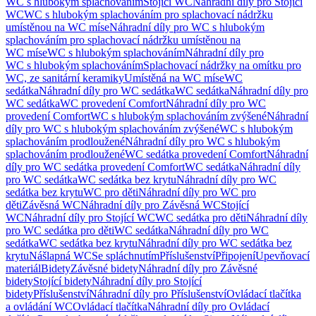
WC s hlubokým splachováním
Stojící WC
Náhradní díly pro Stojící
WC
WC s hlubokým splachováním pro splachovací nádržku
umístěnou na WC míse
Náhradní díly pro WC s hlubokým
splachováním pro splachovací nádržku umístěnou na
WC míse
WC s hlubokým splachováním
Náhradní díly pro
WC s hlubokým splachováním
Splachovací nádržky na omítku pro
WC, ze sanitární keramiky
Umístěná na WC míse
WC
sedátka
Náhradní díly pro WC sedátka
WC sedátka
Náhradní díly pro
WC sedátka
WC provedení Comfort
Náhradní díly pro WC
provedení Comfort
WC s hlubokým splachováním zvýšené
Náhradní
díly pro WC s hlubokým splachováním zvýšené
WC s hlubokým
splachováním prodloužené
Náhradní díly pro WC s hlubokým
splachováním prodloužené
WC sedátka provedení Comfort
Náhradní
díly pro WC sedátka provedení Comfort
WC sedátka
Náhradní díly
pro WC sedátka
WC sedátka bez krytu
Náhradní díly pro WC
sedátka bez krytu
WC pro děti
Náhradní díly pro WC pro
děti
Závěsná WC
Náhradní díly pro Závěsná WC
Stojící
WC
Náhradní díly pro Stojící WC
WC sedátka pro děti
Náhradní díly
pro WC sedátka pro děti
WC sedátka
Náhradní díly pro WC
sedátka
WC sedátka bez krytu
Náhradní díly pro WC sedátka bez
krytu
Nášlapná WC
Se spláchnutím
Příslušenství
Připojení
Upevňovací
materiál
Bidety
Závěsné bidety
Náhradní díly pro Závěsné
bidety
Stojící bidety
Náhradní díly pro Stojící
bidety
Příslušenství
Náhradní díly pro Příslušenství
Ovládací tlačítka
a ovládání WC
Ovládací tlačítka
Náhradní díly pro Ovládací