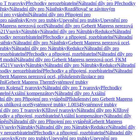
ro T tvarovky
Přechodky nerozebíratelné
Náhradní díly pro Přechodky
ěnky
Náhradní díly pro Nástěnky
Rozdělovač se závitovým
ní pro vytápění
Náhradní díly pro Připojení pro
 pro nástěnky
Kryty pro trubky
Upevnění pro trubky
Upevnění pro
 Mapress nerezová ocel
Náhradní díly pro Geberit Mapress nerezová
521
Vsuvky
Nátrubky
Náhradní díly pro Nátrubky
Redukce
Náhradní
hodky nerozebíratelné
Přechodky a připojení, rozebíratelné
Náhradní
stěnky
Náhradní díly pro Nástěnky
Geberit Mapress nerezová ocel,
rubky
Náhradní díly pro Nátrubky
Redukce
Náhradní díly pro
rozebíratelné
Přechodky a připojení, rozebíratelné
Náhradní díly pro
KM modrá
Náhradní díly pro Geberit Mapress nerezová ocel, FKM
.4521
Vsuvky
Nátrubky
Náhradní díly pro Nátrubky
Redukce
Náhradní
hodky nerozebíratelné
Přechodky a připojení, rozebíratelné
Náhradní
berit Mapress nerezová ocel, příslušenství
Izolace pro
ění
Geberit Mapress Therm
Systémové trubky
pro Kolena
T tvarovky
Náhradní díly pro T tvarovky
Přechodky
atelné
Axiální kompenzátory
Náhradní díly pro Axiální
ní díly pro Připojení pro vytápění
Příslušenství pro Geberit Mapress
s uhlíková ocel
Systémové trubky 1.0034
Systémové trubky
í díly pro T tvarovky
Křížové tvarovky
Náhradní díly pro Křížové
odky a připojení, rozebíratelné
Axiální kompenzátory
Náhradní díly
ápění
Náhradní díly pro Připojení pro vytápění
Geberit Mapress
5
Vsuvky
Nátrubky
Náhradní díly pro Nátrubky
Redukce
Náhradní díly
y nerozebíratelné
Přechodky a připojení, rozebíratelné
Náhradní díly
tvarovky
Kryty pro trubky
Upevnění pro trubky
Upevnění pro