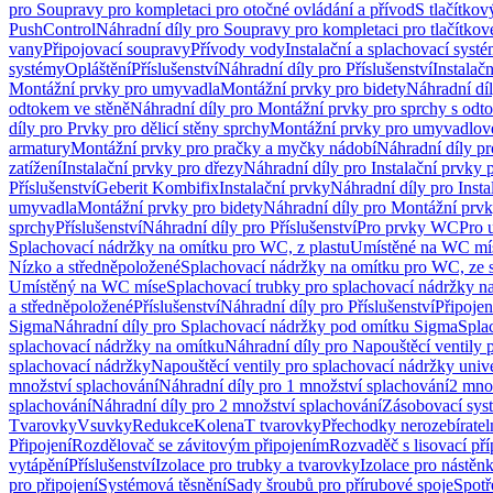
pro Soupravy pro kompletaci pro otočné ovládání a přívod
S tlačítko
PushControl
Náhradní díly pro Soupravy pro kompletaci pro tlačítko
vany
Připojovací soupravy
Přívody vody
Instalační a splachovací syst
systémy
Opláštění
Příslušenství
Náhradní díly pro Příslušenství
Instalač
Montážní prvky pro umyvadla
Montážní prvky pro bidety
Náhradní dí
odtokem ve stěně
Náhradní díly pro Montážní prvky pro sprchy s odt
díly pro Prvky pro dělicí stěny sprchy
Montážní prvky pro umyvadlov
armatury
Montážní prvky pro pračky a myčky nádobí
Náhradní díly p
zatížení
Instalační prvky pro dřezy
Náhradní díly pro Instalační prvky 
Příslušenství
Geberit Kombifix
Instalační prvky
Náhradní díly pro Insta
umyvadla
Montážní prvky pro bidety
Náhradní díly pro Montážní prvk
sprchy
Příslušenství
Náhradní díly pro Příslušenství
Pro prvky WC
Pro 
Splachovací nádržky na omítku pro WC, z plastu
Umístěné na WC mí
Nízko a středněpoložené
Splachovací nádržky na omítku pro WC, ze s
Umístěný na WC míse
Splachovací trubky pro splachovací nádržky n
a středněpoložené
Příslušenství
Náhradní díly pro Příslušenství
Připojen
Sigma
Náhradní díly pro Splachovací nádržky pod omítku Sigma
Spla
splachovací nádržky na omítku
Náhradní díly pro Napouštěcí ventily 
splachovací nádržky
Napouštěcí ventily pro splachovací nádržky univ
množství splachování
Náhradní díly pro 1 množství splachování
2 mno
splachování
Náhradní díly pro 2 množství splachování
Zásobovací sys
Tvarovky
Vsuvky
Redukce
Kolena
T tvarovky
Přechodky nerozebíratel
Připojení
Rozdělovač se závitovým připojením
Rozvaděč s lisovací př
vytápění
Příslušenství
Izolace pro trubky a tvarovky
Izolace pro nástěn
pro připojení
Systémová těsnění
Sady šroubů pro přírubové spoje
Spotř