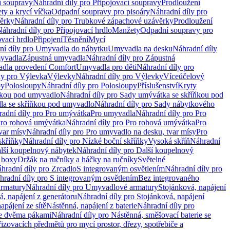
í soupravy
Náhradní díly pro Připojovací soupravy
Prodloužení
ty a krycí víčka
Odpadní soupravy pro pisoáry
Náhradní díly pro
ěrky
Náhradní díly pro Trubkové zápachové uzávěrky
Prodloužení
áhradní díly pro Připojovací hrdlo
Manžety
Odpadní soupravy pro
ovací hrdlo
Připojení
Těsnění
Mycí
ní díly pro Umyvadla do nábytku
Umyvadla na desku
Náhradní díly
myvadla
Zápustná umyvadla
Náhradní díly pro Zápustná
adla provedení Comfort
Umyvadla pro děti
Náhradní díly pro
ly pro Výlevka
Výlevky
Náhradní díly pro Výlevky
Víceúčelový
py
Polosloupy
Náhradní díly pro Polosloupy
Příslušenství
Kryty
ňkou pod umyvadlo
Náhradní díly pro Sady umývátka se skříňkou pod
a se skříňkou pod umyvadlo
Náhradní díly pro Sady nábytkového
adní díly pro Pro umývátka
Pro umyvadla
Náhradní díly pro Pro
ro rohová umývátka
Náhradní díly pro Pro rohová umývátka
Pro
var mísy
Náhradní díly pro Pro umyvadlo na desku, tvar mísy
Pro
skříňky
Náhradní díly pro Nízké boční skříňky
Vysoká skříň
Náhradní
lší koupelnový nábytek
Náhradní díly pro Další koupelnový
í boxy
Držák na ručníky a háčky na ručníky
Světelné
hradní díly pro Zrcadlo
S integrovaným osvětlením
Náhradní díly pro
hradní díly pro S integrovaným osvětlením
Bez integrovaného
rmatury
Náhradní díly pro Umyvadlové armatury
Stojánková, napájení
á, napájení z generátoru
Náhradní díly pro Stojánková, napájení
apájení ze sítě
Nástěnná, napájení z baterie
Náhradní díly pro
se dvěma pákami
Náhradní díly pro Nástěnná, směšovací baterie se
řizovacích předmětů pro mycí prostor, dřezy, spotřebiče a