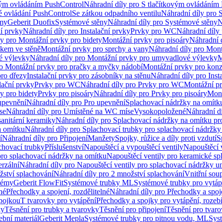
vým ovládáním PushControl
Náhradní díly pro S tlačítkovým ovládáním
vé ovládání PushControl
Se zátkou odpadního ventilu
Náhradní díly pro 
émy
Geberit Duofix
Systémové stěny
Náhradní díly pro Systémové stěny
N
ní prvky
Náhradní díly pro Instalační prvky
Prvky pro WC
Náhradní díly
ly pro Montážní prvky pro bidety
Montážní prvky pro pisoáry
Náhradní 
okem ve stěně
Montážní prvky pro sprchy a vany
Náhradní díly pro Mont
é výlevky
Náhradní díly pro Montážní prvky pro umyvadlové výlevky
M
ro Montážní prvky pro pračky a myčky nádobí
Montážní prvky pro konz
pro dřezy
Instalační prvky pro zásobníky na stěnu
Náhradní díly pro Inst
lační prvky
Prvky pro WC
Náhradní díly pro Prvky pro WC
Montážní p
y pro bidety
Prvky pro pisoáry
Náhradní díly pro Prvky pro pisoáry
Mont
upevnění
Náhradní díly pro Pro upevnění
Splachovací nádržky na omítk
se
Náhradní díly pro Umístěné na WC míse
Vysokopoložené
Náhradní d
anitární keramiky
Náhradní díly pro Splachovací nádržky na omítku pr
a omítku
Náhradní díly pro Splachovací trubky pro splachovací nádržky
í
Náhradní díly pro Připojení
Manžety
Spojky, růžice a díly proti vzdutí
S
chovací trubky
Příslušenství
Napouštěcí a vypouštěcí ventily
Napouštěcí 
pro splachovací nádržky na omítku
Napouštěcí ventily pro keramické sp
erzální
Náhradní díly pro Napouštěcí ventily pro splachovací nádržky un
žství splachování
Náhradní díly pro 2 množství splachování
Vnitřní sou
témy
Geberit FlowFit
Systémové trubky ML
Systémové trubky pro vytá
né
Přechodky a spojení, rozdělitelné
Náhradní díly pro Přechodky a spoje
ípojkou
T tvarovky pro vytápění
Přechodky a spojky pro vytápění, rozebí
ky
Těsnění pro trubky a tvarovky
Těsnění pro připojení
Těsnění pro tvar
ební materiál
Geberit Mepla
Systémové trubky pro pitnou vodu, ML
Sys