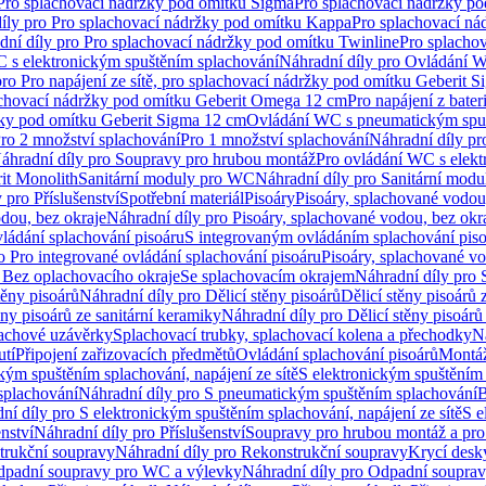
 Pro splachovací nádržky pod omítku Sigma
Pro splachovací nádržky p
íly pro Pro splachovací nádržky pod omítku Kappa
Pro splachovací ná
dní díly pro Pro splachovací nádržky pod omítku Twinline
Pro splacho
 s elektronickým spuštěním splachování
Náhradní díly pro Ovládání W
pro Pro napájení ze sítě, pro splachovací nádržky pod omítku Geberit 
plachovací nádržky pod omítku Geberit Omega 12 cm
Pro napájení z bate
ržky pod omítku Geberit Sigma 12 cm
Ovládání WC s pneumatickým spuš
Pro 2 množství splachování
Pro 1 množství splachování
Náhradní díly pr
áhradní díly pro Soupravy pro hrubou montáž
Pro ovládání WC s elekt
it Monolith
Sanitární moduly pro WC
Náhradní díly pro Sanitární mod
 pro Příslušenství
Spotřební materiál
Pisoáry
Pisoáry, splachované vodou
dou, bez okraje
Náhradní díly pro Pisoáry, splachované vodou, bez okr
ládání splachování pisoáru
S integrovaným ovládáním splachování pis
o Pro integrované ovládání splachování pisoáru
Pisoáry, splachované vo
 Bez oplachovacího okraje
Se splachovacím okrajem
Náhradní díly pro
těny pisoárů
Náhradní díly pro Dělicí stěny pisoárů
Dělicí stěny pisoárů 
ěny pisoárů ze sanitární keramiky
Náhradní díly pro Dělicí stěny pisoárů
pachové uzávěrky
Splachovací trubky, splachovací kolena a přechodky
N
utí
Připojení zařizovacích předmětů
Ovládání splachování pisoárů
Montáž
kým spuštěním splachování, napájení ze sítě
S elektronickým spuštěním 
splachování
Náhradní díly pro S pneumatickým spuštěním splachování
B
ní díly pro S elektronickým spuštěním splachování, napájení ze sítě
S e
enství
Náhradní díly pro Příslušenství
Soupravy pro hrubou montáž a pro
trukční soupravy
Náhradní díly pro Rekonstrukční soupravy
Krycí desk
padní soupravy pro WC a výlevky
Náhradní díly pro Odpadní soupra