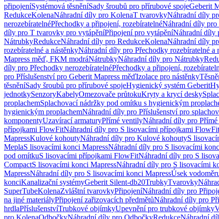
připojení
Systémová těsnění
Sady šroubů pro přírubové spoje
Geberit 
Redukce
Kolena
Náhradní díly pro Kolena
T tvarovky
Náhradní díly p
nerozebíratelné
Přechodky a připojení, rozebíratelné
Náhradní díly pro 
díly pro T tvarovky pro vytápění
Připojení pro vytápění
Náhradní díly 
Nátrubky
Redukce
Náhradní díly pro Redukce
Kolena
Náhradní díly p
rozebíratelné a nástěnky
Náhradní díly pro Přechodky rozebíratelné a 
Mapress měď, FKM modrá
Nátrubky
Náhradní díly pro Nátrubky
Red
díly pro Přechodky nerozebíratelné
Přechodky a připojení, rozebíratel
pro Příslušenství pro Geberit Mapress měď
Izolace pro nástěnky
Těsněn
těsnění
Sady šroubů pro přírubové spoje
Hygienický systém Geberit
Hy
jednotky
Senzory
Kabely
Omezovače průtoku
Kryty a krycí desky
Spla
proplachem
Splachovací nádržky pod omítku s hygienickým proplac
hygienickým proplachem
Náhradní díly pro Příslušenství pro splach
komponenty
Uzavírací armatury
Přímé ventily
Náhradní díly pro Přímé 
přípojkami FlowFit
Náhradní díly pro S lisovacími přípojkami FlowFi
Mapress
Kulové kohouty
Náhradní díly pro Kulové kohouty
S lisovac
Mepla
S lisovacími konci Mapress
Náhradní díly pro S lisovacími kon
pod omítku
S lisovacími přípojkami FlowFit
Náhradní díly pro S lisov
Compact
S lisovacími konci Mapress
Náhradní díly pro S lisovacími 
Mapress
Náhradní díly pro S lisovacími konci Mapress
Úsek vodoměru
konci
Kanalizační systémy
Geberit Silent-db20
Trubky
Tvarovky
Náhrad
SuperTube
Kolena
Zvláštní tvarovky
Připojení
Náhradní díly pro Připoj
na jiné materiály
Připojení zařizovacích předmětů
Náhradní díly pro Př
hrdla
Příslušenství
Trubkové objímky
Upevnění pro trubkové objímky
V
pro Kolena
Odbočky
Náhradní díly pro Odbočky
Redukce
Náhradní dí