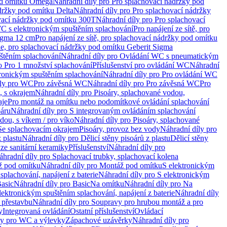
od omítku Omega
Náhradní díly pro Pro splachovací nádržky pod
držky pod omítku Delta
Náhradní díly pro Pro splachovací nádržky
vací nádržky pod omítku 300T
Náhradní díly pro Pro splachovací
C s elektronickým spuštěním splachování
Pro napájení ze sítě, pro
Sigma 12 cm
Pro napájení ze sítě, pro splachovací nádržky pod omítku
rie, pro splachovací nádržky pod omítku Geberit Sigma
těním splachování
Náhradní díly pro Ovládání WC s pneumatickým
o Pro 1 množství splachování
Příslušenství pro ovládání WC
Náhradní
ronickým spuštěním splachování
Náhradní díly pro Pro ovládání WC
uly pro WC
Pro závěsná WC
Náhradní díly pro Pro závěsná WC
Pro
, s okrajem
Náhradní díly pro Pisoáry, splachované vodou,
aje
Pro montáž na omítku nebo podomítkové ovládání splachování
oáru
Náhradní díly pro S integrovaným ovládáním splachování
dou, s víkem / pro víko
Náhradní díly pro Pisoáry, splachované
 Se splachovacím okrajem
Pisoáry, provoz bez vody
Náhradní díly pro
z plastu
Náhradní díly pro Dělicí stěny pisoárů z plastu
Dělicí stěny
 ze sanitární keramiky
Příslušenství
Náhradní díly pro
áhradní díly pro Splachovací trubky, splachovací kolena
 pod omítku
Náhradní díly pro Montáž pod omítku
S elektronickým
splachování, napájení z baterie
Náhradní díly pro S elektronickým
asic
Náhradní díly pro Basic
Na omítku
Náhradní díly pro Na
lektronickým spuštěním splachování, napájení z baterie
Náhradní díly
 přestavbu
Náhradní díly pro Soupravy pro hrubou montáž a pro
y
Integrovaná ovládání
Ostatní příslušenství
Ovládací
vy pro WC a výlevky
Zápachové uzávěrky
Náhradní díly pro