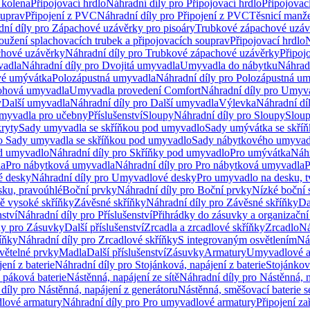
 kolena
Připojovací hrdlo
Náhradní díly pro Připojovací hrdlo
Připojovac
ouprav
Připojení z PVC
Náhradní díly pro Připojení z PVC
Těsnicí manže
ní díly pro Zápachové uzávěrky pro pisoáry
Trubkové zápachové uzáv
oužení splachovacích trubek a připojovacích souprav
Připojovací hrdlo
N
chové uzávěrky
Náhradní díly pro Trubkové zápachové uzávěrky
Připoj
vadla
Náhradní díly pro Dvojitá umyvadla
Umyvadla do nábytku
Náhrad
é umývátka
Polozápustná umyvadla
Náhradní díly pro Polozápustná u
hová umyvadla
Umyvadla provedení Comfort
Náhradní díly pro Umyv
y
Další umyvadla
Náhradní díly pro Další umyvadla
Výlevka
Náhradní dí
myvadla pro učebny
Příslušenství
Sloupy
Náhradní díly pro Sloupy
Slou
kryty
Sady umyvadla se skříňkou pod umyvadlo
Sady umývátka se skří
ro Sady umyvadla se skříňkou pod umyvadlo
Sady nábytkového umyvadl
d umyvadlo
Náhradní díly pro Skříňky pod umyvadlo
Pro umývátka
Náhr
la
Pro nábytková umyvadla
Náhradní díly pro Pro nábytková umyvadla
P
 desky
Náhradní díly pro Umyvadlové desky
Pro umyvadlo na desku, t
sku, pravoúhlé
Boční prvky
Náhradní díly pro Boční prvky
Nízké boční 
ně vysoké skříňky
Závěsné skříňky
Náhradní díly pro Závěsné skříňky
Da
nství
Náhradní díly pro Příslušenství
Přihrádky do zásuvky a organizačn
ly pro Zásuvky
Další příslušenství
Zrcadla a zrcadlové skříňky
Zrcadlo
Ná
íňky
Náhradní díly pro Zrcadlové skříňky
S integrovaným osvětlením
Ná
větelné prvky
Madla
Další příslušenství
Zásuvky
Armatury
Umyvadlové a
ení z baterie
Náhradní díly pro Stojánková, napájení z baterie
Stojánkov
 páková baterie
Nástěnná, napájení ze sítě
Náhradní díly pro Nástěnná, n
díly pro Nástěnná, napájení z generátoru
Nástěnná, směšovací baterie 
lové armatury
Náhradní díly pro Pro umyvadlové armatury
Připojení za