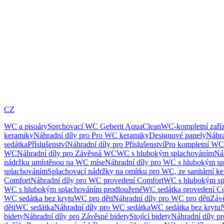
CZ
WC a pisoáry
Sprchovací WC Geberit AquaClean
WC-kompletní zaříz
keramiky
Náhradní díly pro Pro WC keramiky
Designové panely
Náhra
sedátka
Příslušenství
Náhradní díly pro Příslušenství
Pro kompletní WC
WC
Náhradní díly pro Závěsná WC
WC s hlubokým splachováním
Ná
nádržku umístěnou na WC míse
Náhradní díly pro WC s hlubokým sp
splachováním
Splachovací nádržky na omítku pro WC, ze sanitární k
Comfort
Náhradní díly pro WC provedení Comfort
WC s hlubokým sp
WC s hlubokým splachováním prodloužené
WC sedátka provedení C
WC sedátka bez krytu
WC pro děti
Náhradní díly pro WC pro děti
Záv
děti
WC sedátka
Náhradní díly pro WC sedátka
WC sedátka bez krytu
N
bidety
Náhradní díly pro Závěsné bidety
Stojící bidety
Náhradní díly pro