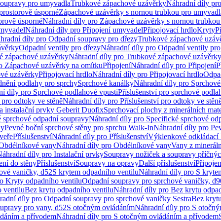
soupravy pro umyvadla
Trubkové zápachové uzávěrky
Náhradní díly pr
prostorově úsporné
Zápachové uzávěrky s nornou trubkou pro umyvadl
orově úsporné
Náhradní díly pro Zápachové uzávěrky s nornou trubkou
umyvadel
Náhradní díly pro Připojení umyvadel
Připojovací hrdlo
Kryty
P
hradní díly pro Odpadní soupravy pro dřezy
Trubkové zápachové uzáv
ávěrky
Odpadní ventily pro dřezy
Náhradní díly pro Odpadní ventily pro
é zápachové uzávěrky
Náhradní díly pro Trubkové zápachové uzávěrk
ro Zápachové uzávěrky na omítku
Připojení
Náhradní díly pro Připojení
P
ové uzávěrky
Připojovací hrdlo
Náhradní díly pro Připojovací hrdlo
Odpad
dnění podlahy pro sprchy
Sprchové kanálky
Náhradní díly pro Sprchové
í díly pro Sprchové podlahové vpusti
Příslušenství pro sprchové podla
í pro odtoky ve stěně
Náhradní díly pro Příslušenství pro odtoky ve stěn
a instalační prvky Geberit Duofix
Sprchovací plochy z minerálních mate
é sprchové odpadní soupravy
Náhradní díly pro Specifické sprchové od
ny
Pevné boční sprchové stěny pro sprchu Walk-In
Náhradní díly pro Pe
veře
Příslušenství
Náhradní díly pro Příslušenství
Výklenkové odkládací 
Obdélníkové vany
Náhradní díly pro Obdélníkové vany
Vany z mineráln
áhradní díly pro Instalační prvky
Soupravy nožiček a soupravy příčnýc
ení do stěny
Příslušenství
Soupravy na opravy
Další příslušenství
Připoje
ové vaničky, d52
S krytem odpadního ventilu
Náhradní díly pro S kryte
ro Kryty odpadního ventilu
Odpadní soupravy pro sprchové vaničky, d9
 ventilu
Bez krytu odpadního ventilu
Náhradní díly pro Bez krytu odpad
adní díly pro Odpadní soupravy pro sprchové vaničky Sestra
Bez krytu
upravy pro vany, d52
S otočným ovládáním
Náhradní díly pro S otočn
ádáním a přívodem
Náhradní díly pro S otočným ovládáním a přívodem