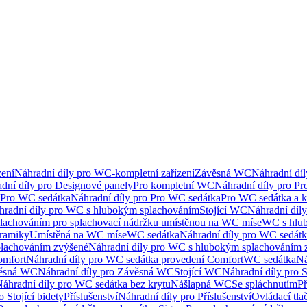
ení
Náhradní díly pro WC-kompletní zařízení
Závěsná WC
Náhradní dí
dní díly pro Designové panely
Pro kompletní WC
Náhradní díly pro P
Pro WC sedátka
Náhradní díly pro Pro WC sedátka
Pro WC sedátka a 
hradní díly pro WC s hlubokým splachováním
Stojící WC
Náhradní díly
lachováním pro splachovací nádržku umístěnou na WC míse
WC s hlu
eramiky
Umístěná na WC míse
WC sedátka
Náhradní díly pro WC sedát
lachováním zvýšené
Náhradní díly pro WC s hlubokým splachováním 
omfort
Náhradní díly pro WC sedátka provedení Comfort
WC sedátka
Ná
ěsná WC
Náhradní díly pro Závěsná WC
Stojící WC
Náhradní díly pro 
áhradní díly pro WC sedátka bez krytu
Nášlapná WC
Se spláchnutím
Př
 Stojící bidety
Příslušenství
Náhradní díly pro Příslušenství
Ovládací tla