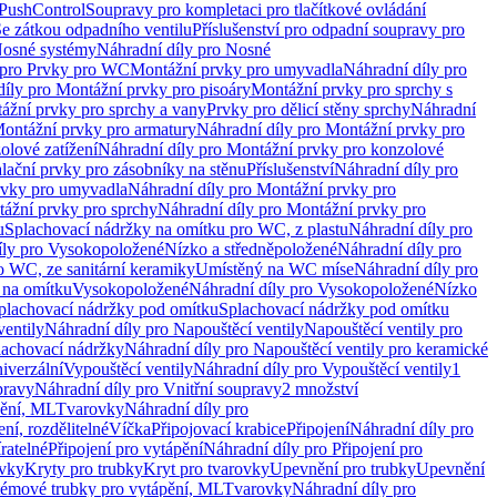
 PushControl
Soupravy pro kompletaci pro tlačítkové ovládání
Se zátkou odpadního ventilu
Příslušenství pro odpadní soupravy pro
osné systémy
Náhradní díly pro Nosné
 pro Prvky pro WC
Montážní prvky pro umyvadla
Náhradní díly pro
díly pro Montážní prvky pro pisoáry
Montážní prvky pro sprchy s
ážní prvky pro sprchy a vany
Prvky pro dělicí stěny sprchy
Náhradní
ontážní prvky pro armatury
Náhradní díly pro Montážní prvky pro
olové zatížení
Náhradní díly pro Montážní prvky pro konzolové
alační prvky pro zásobníky na stěnu
Příslušenství
Náhradní díly pro
rvky pro umyvadla
Náhradní díly pro Montážní prvky pro
ážní prvky pro sprchy
Náhradní díly pro Montážní prvky pro
u
Splachovací nádržky na omítku pro WC, z plastu
Náhradní díly pro
íly pro Vysokopoložené
Nízko a středněpoložené
Náhradní díly pro
o WC, ze sanitární keramiky
Umístěný na WC míse
Náhradní díly pro
 na omítku
Vysokopoložené
Náhradní díly pro Vysokopoložené
Nízko
plachovací nádržky pod omítku
Splachovací nádržky pod omítku
ventily
Náhradní díly pro Napouštěcí ventily
Napouštěcí ventily pro
lachovací nádržky
Náhradní díly pro Napouštěcí ventily pro keramické
iverzální
Vypouštěcí ventily
Náhradní díly pro Vypouštěcí ventily
1
pravy
Náhradní díly pro Vnitřní soupravy
2 množství
pění, ML
Tvarovky
Náhradní díly pro
ní, rozdělitelné
Víčka
Připojovací krabice
Připojení
Náhradní díly pro
ratelné
Připojení pro vytápění
Náhradní díly pro Připojení pro
ovky
Kryty pro trubky
Kryt pro tvarovky
Upevnění pro trubky
Upevnění
témové trubky pro vytápění, ML
Tvarovky
Náhradní díly pro