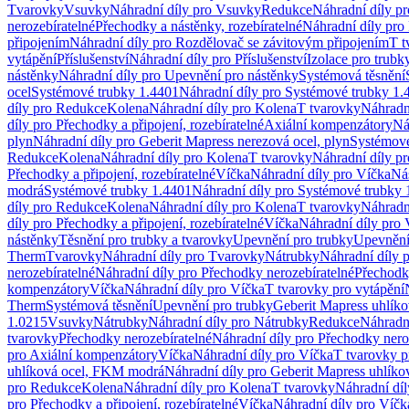
Tvarovky
Vsuvky
Náhradní díly pro Vsuvky
Redukce
Náhradní díly p
nerozebíratelné
Přechodky a nástěnky, rozebíratelné
Náhradní díly pro 
připojením
Náhradní díly pro Rozdělovač se závitovým připojením
T t
vytápění
Příslušenství
Náhradní díly pro Příslušenství
Izolace pro trubk
nástěnky
Náhradní díly pro Upevnění pro nástěnky
Systémová těsnění
ocel
Systémové trubky 1.4401
Náhradní díly pro Systémové trubky 1.
díly pro Redukce
Kolena
Náhradní díly pro Kolena
T tvarovky
Náhradn
díly pro Přechodky a připojení, rozebíratelné
Axiální kompenzátory
Ná
plyn
Náhradní díly pro Geberit Mapress nerezová ocel, plyn
Systémové
Redukce
Kolena
Náhradní díly pro Kolena
T tvarovky
Náhradní díly p
Přechodky a připojení, rozebíratelné
Víčka
Náhradní díly pro Víčka
Ná
modrá
Systémové trubky 1.4401
Náhradní díly pro Systémové trubky 
díly pro Redukce
Kolena
Náhradní díly pro Kolena
T tvarovky
Náhradn
díly pro Přechodky a připojení, rozebíratelné
Víčka
Náhradní díly pro 
nástěnky
Těsnění pro trubky a tvarovky
Upevnění pro trubky
Upevnění 
Therm
Tvarovky
Náhradní díly pro Tvarovky
Nátrubky
Náhradní díly 
nerozebíratelné
Náhradní díly pro Přechodky nerozebíratelné
Přechodky
kompenzátory
Víčka
Náhradní díly pro Víčka
T tvarovky pro vytápění
Therm
Systémová těsnění
Upevnění pro trubky
Geberit Mapress uhlíko
1.0215
Vsuvky
Nátrubky
Náhradní díly pro Nátrubky
Redukce
Náhradn
tvarovky
Přechodky nerozebíratelné
Náhradní díly pro Přechodky nero
pro Axiální kompenzátory
Víčka
Náhradní díly pro Víčka
T tvarovky p
uhlíková ocel, FKM modrá
Náhradní díly pro Geberit Mapress uhlík
pro Redukce
Kolena
Náhradní díly pro Kolena
T tvarovky
Náhradní díl
pro Přechodky a připojení, rozebíratelné
Víčka
Náhradní díly pro Víčk