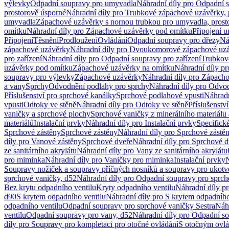
výlevky
Odpadní soupravy pro umyvadla
Náhradní díly pro Odpadní 
prostorově úsporné
Náhradní díly pro Trubkové zápachové uzávěrky, 
umyvadla
Zápachové uzávěrky s nornou trubkou pro umyvadla, prost
omítku
Náhradní díly pro Zápachové uzávěrky pod omítku
Připojení 
Připojení
Těsnění
Prodloužení
Ovládání
Odpadní soupravy pro dřezy
Ná
zápachové uzávěrky
Náhradní díly pro Dvoukomorové zápachové uz
pro zařízení
Náhradní díly pro Odpadní soupravy pro zařízení
Trubkov
uzávěrky pod omítku
Zápachové uzávěrky na omítku
Náhradní díly p
soupravy pro výlevky
Zápachové uzávěrky
Náhradní díly pro Zápach
a vany
Sprchy
Odvodnění podlahy pro sprchy
Náhradní díly pro Odvo
Příslušenství pro sprchové kanálky
Sprchové podlahové vpusti
Náhradn
vpusti
Odtoky ve stěně
Náhradní díly pro Odtoky ve stěně
Příslušenstv
vaničky a sprchové plochy
Sprchové vaničky z minerálního materiálu 
materiálů
Instalační prvky
Náhradní díly pro Instalační prvky
Specifick
Sprchové zástěny
Sprchové zástěny
Náhradní díly pro Sprchové zástě
díly pro Vanové zástěny
Sprchové dveře
Náhradní díly pro Sprchové d
ze sanitárního akrylátu
Náhradní díly pro Vany ze sanitárního akrylátu
pro miminka
Náhradní díly pro Vaničky pro miminka
Instalační prvky
N
Soupravy nožiček a soupravy příčných nosníků a soupravy pro ukotv
sprchové vaničky, d52
Náhradní díly pro Odpadní soupravy pro sprch
Bez krytu odpadního ventilu
Kryty odpadního ventilu
Náhradní díly p
d90
S krytem odpadního ventilu
Náhradní díly pro S krytem odpadního
odpadního ventilu
Odpadní soupravy pro sprchové vaničky Sestra
Náhr
ventilu
Odpadní soupravy pro vany, d52
Náhradní díly pro Odpadní so
díly pro Soupravy pro kompletaci pro otočné ovládání
S otočným ovl