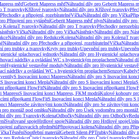
Mapress měď
Geberit Mapress měď
Náhradní díly pro Geberit Mapress 
ro T tvarovky
Křížové tvarovky
Náhradní díly pro Křížové tvarovky
Přec
Přechodky a připojení, rozebíratelné
Víčka
Náhradní díly pro Víčka
Přip
pro Připojení pro vytápění
Geberit Mapress měď plyn
Náhradní díly pro
ro Kolena
T tvarovky
Náhradní díly pro T tvarovky
Přechodky nerozebíra
nástěnky
Víčka
Náhradní díly pro Víčka
Nástěnky
Náhradní díly pro Nás
ukce
Náhradní díly pro Redukce
Kolena
Náhradní díly pro Kolena
T tvar
né
Náhradní díly pro Přechodky a připojení, rozebíratelné
Víčka
Náhradní
í pro trubky a tvarovky
Kryty pro trubky
Upevnění pro trubky
Upevnění
gienické splachovací jednotky
Náhradní díly pro Hygienické splachova
chovací nádržky a ovládání WC s hygienickým proplachem
Náhradní dí
hem
Hygienické vestavěné moduly
Náhradní díly pro Hygienické vestav
ovací nádržky a ovládání WC s hygienickým proplachem
Senzory
Kabely
ventily
S lisovacími konci Mapress
Náhradní díly pro S lisovacími konc
t
S lisovacími konci Mepla
Náhradní díly pro S lisovacími konci Mepla
S
ími přípojkami FlowFit
Náhradní díly pro S lisovacími přípojkami FlowF
ci Mapress
S lisovacími konci Mapress, FKM modrá
Kulové kohouty pr
acími přípojkami FlowFit
S lisovacími konci Mepla
Náhradní díly pro S 
konci Mapress
Se závitovými konci
Náhradní díly pro Se závitovými konc
 pro montáž pod omítku
Náhradní díly pro Úsek vodoměru pro montáž
ní díly pro Tvarovky
Kolena
Odbočky
Náhradní díly pro Odbočky
Redu
ení
Svařované spoje
Hrdlové spoje
Náhradní díly pro Hrdlové spoje
Upín
ipojení zařizovacích předmětů
Připojovací kolena
Náhradní díly pro Přip
íčka
Těsnění
Spotřební materiál
Geberit Silent-PP
Trubky
Náhradní díly 
ly pro Redukce
Čisticí tvarovky
Náhradní díly pro Čisticí tvarovky
Připoj