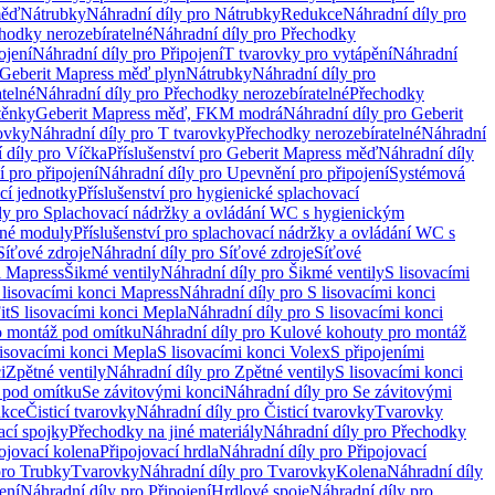
měď
Nátrubky
Náhradní díly pro Nátrubky
Redukce
Náhradní díly pro
hodky nerozebíratelné
Náhradní díly pro Přechodky
ojení
Náhradní díly pro Připojení
T tvarovky pro vytápění
Náhradní
 Geberit Mapress měď plyn
Nátrubky
Náhradní díly pro
telné
Náhradní díly pro Přechodky nerozebíratelné
Přechodky
těnky
Geberit Mapress měď, FKM modrá
Náhradní díly pro Geberit
ovky
Náhradní díly pro T tvarovky
Přechodky nerozebíratelné
Náhradní
 díly pro Víčka
Příslušenství pro Geberit Mapress měď
Náhradní díly
 pro připojení
Náhradní díly pro Upevnění pro připojení
Systémová
cí jednotky
Příslušenství pro hygienické splachovací
ly pro Splachovací nádržky a ovládání WC s hygienickým
ěné moduly
Příslušenství pro splachovací nádržky a ovládání WC s
Síťové zdroje
Náhradní díly pro Síťové zdroje
Síťové
i Mapress
Šikmé ventily
Náhradní díly pro Šikmé ventily
S lisovacími
 lisovacími konci Mapress
Náhradní díly pro S lisovacími konci
it
S lisovacími konci Mepla
Náhradní díly pro S lisovacími konci
o montáž pod omítku
Náhradní díly pro Kulové kohouty pro montáž
lisovacími konci Mepla
S lisovacími konci Volex
S připojeními
i
Zpětné ventily
Náhradní díly pro Zpětné ventily
S lisovacími konci
 pod omítku
Se závitovými konci
Náhradní díly pro Se závitovými
kce
Čisticí tvarovky
Náhradní díly pro Čisticí tvarovky
Tvarovky
ací spojky
Přechodky na jiné materiály
Náhradní díly pro Přechodky
ojovací kolena
Připojovací hrdla
Náhradní díly pro Připojovací
pro Trubky
Tvarovky
Náhradní díly pro Tvarovky
Kolena
Náhradní díly
ení
Náhradní díly pro Připojení
Hrdlové spoje
Náhradní díly pro