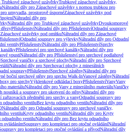
o Trubkové zápachové uzávěrky
Trubkové zápachové uzávěrky,
a
Náhradní díly pro Zápachové uzávěrky s nornou trubkou pro
 pro umyvadla, prostorově úsporné
Zápachové uzávěrky pod
řipojení
Náhradní díly pro
ěrky
Náhradní díly pro Trubkové zápachové uzávěrky
Dvoukomorové
 dřezy
Příslušenství
Náhradní díly pro Příslušenství
Odpadní soupravy
y
Zápachové uzávěrky pod omítku
Náhradní díly pro Zápachové
říslušenství
Odpadní soupravy pro výlevky
Náhradní díly pro Odpadní
ní ventily
Příslušenství
Náhradní díly pro Příslušenství
Sprchy
 kanálky
Příslušenství pro sprchové kanálky
Náhradní díly pro
hové vpusti
Náhradní díly pro Příslušenství pro sprchové podlahové
ě
Sprchové vaničky a sprchové plochy
Náhradní díly pro Sprchové
riálů
Náhradní díly pro Sprchovací plochy z minerálních
padní soupravy
Příslušenství
Sprchové zástěny
Náhradní díly pro
vné boční sprchové stěny pro sprchu Walk-In
Vanové zástěny
Náhradní
boxy pro sprchy
Výklenkové odkládací boxy
Příslušenství
Vany
Vany
ího materiálu
Náhradní díly pro Vany z minerálního materiálu
Vaničky
h nosníků a soupravy pro ukotvení do stěny
Náhradní díly pro
ní zařizovacích předmětů pro sprchy a vany
Odpadní soupravy pro
m odpadního ventilu
Bez krytu odpadního ventilu
Náhradní díly pro
0
Náhradní díly pro Odpadní soupravy pro sprchové vaničky,
ního ventilu
Kryty odpadního ventilu
Náhradní díly pro Kryty
 odpadního ventilu
Náhradní díly pro Bez krytu odpadního
ým ovládáním
Soupravy pro kompletaci pro otočné ovládání
Náhradní
Soupravy pro kompletaci pro otočné ovládání a přívod
Náhradní díly