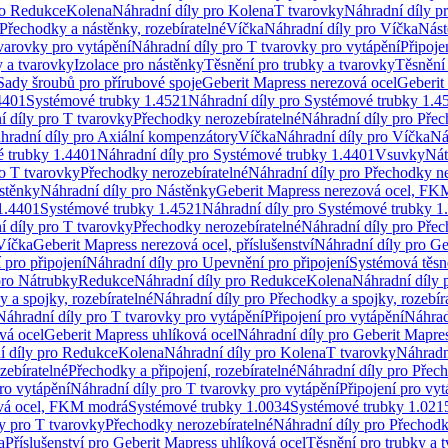
ro Redukce
Kolena
Náhradní díly pro Kolena
T tvarovky
Náhradní díly p
Přechodky a nástěnky, rozebíratelné
Víčka
Náhradní díly pro Víčka
Nást
varovky pro vytápění
Náhradní díly pro T tvarovky pro vytápění
Připoje
y a tvarovky
Izolace pro nástěnky
Těsnění pro trubky a tvarovky
Těsnění
Sady šroubů pro přírubové spoje
Geberit Mapress nerezová ocel
Geberit
4401
Systémové trubky 1.4521
Náhradní díly pro Systémové trubky 1.4
í díly pro T tvarovky
Přechodky nerozebíratelné
Náhradní díly pro Přec
hradní díly pro Axiální kompenzátory
Víčka
Náhradní díly pro Víčka
Ná
 trubky 1.4401
Náhradní díly pro Systémové trubky 1.4401
Vsuvky
Nát
ro T tvarovky
Přechodky nerozebíratelné
Náhradní díly pro Přechodky ne
stěnky
Náhradní díly pro Nástěnky
Geberit Mapress nerezová ocel, F
1.4401
Systémové trubky 1.4521
Náhradní díly pro Systémové trubky 1
í díly pro T tvarovky
Přechodky nerozebíratelné
Náhradní díly pro Přec
Víčka
Geberit Mapress nerezová ocel, příslušenství
Náhradní díly pro Ge
pro připojení
Náhradní díly pro Upevnění pro připojení
Systémová těsn
pro Nátrubky
Redukce
Náhradní díly pro Redukce
Kolena
Náhradní díly 
 a spojky, rozebíratelné
Náhradní díly pro Přechodky a spojky, rozebír
Náhradní díly pro T tvarovky pro vytápění
Připojení pro vytápění
Náhrad
vá ocel
Geberit Mapress uhlíková ocel
Náhradní díly pro Geberit Mapres
í díly pro Redukce
Kolena
Náhradní díly pro Kolena
T tvarovky
Náhradn
zebíratelné
Přechodky a připojení, rozebíratelné
Náhradní díly pro Přech
ro vytápění
Náhradní díly pro T tvarovky pro vytápění
Připojení pro vyt
ová ocel, FKM modrá
Systémové trubky 1.0034
Systémové trubky 1.021
y pro T tvarovky
Přechodky nerozebíratelné
Náhradní díly pro Přechodk
a
Příslušenství pro Geberit Mapress uhlíková ocel
Těsnění pro trubky a 