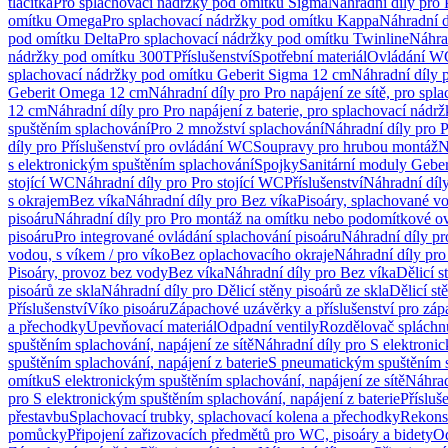
tlačítka
Pro splachovací nádržky pod omítku Sigma
Náhradní díly pro
omítku Omega
Pro splachovací nádržky pod omítku Kappa
Náhradní d
pod omítku Delta
Pro splachovací nádržky pod omítku Twinline
Náhra
nádržky pod omítku 300T
Příslušenství
Spotřební materiál
Ovládání WC
splachovací nádržky pod omítku Geberit Sigma 12 cm
Náhradní díly 
Geberit Omega 12 cm
Náhradní díly pro Pro napájení ze sítě, pro s
12 cm
Náhradní díly pro Pro napájení z baterie, pro splachovací nád
spuštěním splachování
Pro 2 množství splachování
Náhradní díly pro 
díly pro Příslušenství pro ovládání WC
Soupravy pro hrubou montáž
N
s elektronickým spuštěním splachování
Spojky
Sanitární moduly Geber
stojící WC
Náhradní díly pro Pro stojící WC
Příslušenství
Náhradní díly
s okrajem
Bez víka
Náhradní díly pro Bez víka
Pisoáry, splachované vo
pisoáru
Náhradní díly pro Pro montáž na omítku nebo podomítkové ov
pisoáru
Pro integrované ovládání splachování pisoáru
Náhradní díly pr
vodou, s víkem / pro víko
Bez oplachovacího okraje
Náhradní díly pro
Pisoáry, provoz bez vody
Bez víka
Náhradní díly pro Bez víka
Dělicí s
pisoárů ze skla
Náhradní díly pro Dělicí stěny pisoárů ze skla
Dělicí st
Příslušenství
Víko pisoáru
Zápachové uzávěrky a příslušenství pro zá
a přechodky
Upevňovací materiál
Odpadní ventily
Rozdělovač spláchn
spuštěním splachování, napájení ze sítě
Náhradní díly pro S elektronic
spuštěním splachování, napájení z baterie
S pneumatickým spuštěním 
omítku
S elektronickým spuštěním splachování, napájení ze sítě
Náhrad
pro S elektronickým spuštěním splachování, napájení z baterie
Přísluš
přestavbu
Splachovací trubky, splachovací kolena a přechodky
Rekons
pomůcky
Připojení zařizovacích předmětů pro WC, pisoáry a bidety
Od