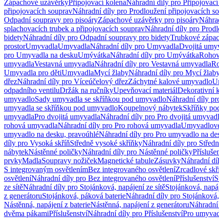
Zápachové uzávěrky
Připojovací kolena
Náhradní díly pro Připojovací
připojovacích souprav
Náhradní díly pro Prodloužení připojovacích s
Odpadní soupravy pro pisoáry
Zápachové uzávěrky pro pisoáry
Náhrad
splachovacích trubek a připojovacích souprav
Náhradní díly pro Prodl
bidety
Náhradní díly pro Odpadní soupravy pro bidety
Trubkové zápa
prostor
Umyvadla
Umyvadla
Náhradní díly pro Umyvadla
Dvojitá umy
pro Umyvadla na desku
Umývátka
Náhradní díly pro Umývátka
Rohov
umyvadla
Vestavná umyvadla
Náhradní díly pro Vestavná umyvadla
Ro
Umyvadla pro děti
Umyvadla
Mycí žlaby
Náhradní díly pro Mycí žlab
dřez
Náhradní díly pro Víceúčelový dřez
Záchytné kalové umyvadlo
U
odpadního ventilu
Držák na ručníky
Upevňovací materiál
Dekorativní 
umyvadlo
Sady umyvadla se skříňkou pod umyvadlo
Náhradní díly p
umyvadla se skříňkou pod umyvadlo
Koupelnový nábytek
Skříňky po
umyvadla
Pro dvojitá umyvadla
Náhradní díly pro Pro dvojitá umyvad
rohová umyvadla
Náhradní díly pro Pro rohová umyvadla
Umyvadlové
umyvadlo na desku, pravoúhlé
Náhradní díly pro Pro umyvadlo na de
díly pro Vysoká skříň
Středně vysoké skříňky
Náhradní díly pro Střed
nábytek
Nástěnné poličky
Náhradní díly pro Nástěnné poličky
Přísluše
prvky
Madla
Soupravy nožiček
Magnetické tabule
Zásuvky
Náhradní dí
S integrovaným osvětlením
Bez integrovaného osvětlení
Zrcadlové skř
osvětlení
Náhradní díly pro Bez integrovaného osvětlení
Příslušenství
S
ze sítě
Náhradní díly pro Stojánková, napájení ze sítě
Stojánková, napáj
z generátoru
Stojánková, páková baterie
Náhradní díly pro Stojánková,
Nástěnná, napájení z baterie
Nástěnná, napájení z generátoru
Náhradní 
dvěma pákami
Příslušenství
Náhradní díly pro Příslušenství
Pro umyvad