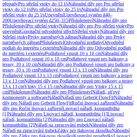
přepady
Pro střešní vtoky do 12 l/s
Náhradní díly pro Pro střešní
vtoky do 12 l/s
Pro střešní vtoky do 25 l/s
Náhradní díly pro Pro
střešní vtoky do 25 l/s
Upevnění
Upevňovací systém d40–
200
Upevňovací systém d250–315
Příslušenství
Náhradní díly pro
Příslušenství
Pro střešní vtoky
Náhradní díly pro Pro střešní vtoky
Pro
upevnění
Gravitační odvodnění střech
Střešní vtoky
Náhradní díly pro
Střešní vtoky
Prvky parotěsných zábran
Náhradní díly pro Prvky
parotěsných zábran
Příslušenství
Odvodnění podlahy
Odvodnění
podlah do interiéru i exteriéru
Náhradní díly pro Odvodnění podlah
do interiéru i exteriéru
Podlahové vpusti 10 x 10 cm
Náhradní díly
pro Podlahové vpusti 10 x 10 cm
Podlahové vpusti pro balkony a
terasy, 10 x 10 cm
Náhradní díly pro Podlahové vpusti pro balkony a
terasy, 10 x 10 cm
Podlahové vpusti 13 x 13 cm
Náhradní díly pro
Podlahové vpusti 13 x 13 cm
Podlahové vpusti pro balkony a terasy
13 x 13 cm
Náhradní díly pro Podlahové vpusti pro balkony a terasy
13 x 13 cm
Vtoky 15 x 15 cm
Náhradní díly pro Vtoky 15 x 15
cm
Příslušenství
Náhradní díly pro Příslušenství
Nářadí, síťové
komponenty a software
Nářadí
Nářadí pro Geberit FlowFit
Náhradní
díly pro Nářadí pro Geberit FlowFit
Ruční lisovací zařízení
Náhradní
díly pro Ruční lisovací zařízení
Lisovací nářadí, kompatibilita
[1]
Náhradní díly pro Lisovací nářadí, kompatibilita [1]
Lisovací
nářadí, kompatibilita [2]
Náhradní díly pro Lisovací nářadí,
kompatibilita [2]
Nářadí na zpracování trubek
Náhradní díly pro
Nářadí na zpracování trubek
Zátky pro tlakovou zkoušku
Náhradní
díly pro Zátky pro tlakovou zkoušku
Kontrolní prostředky
Lisovací