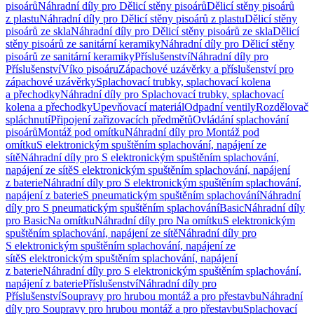
pisoárů
Náhradní díly pro Dělicí stěny pisoárů
Dělicí stěny pisoárů
z plastu
Náhradní díly pro Dělicí stěny pisoárů z plastu
Dělicí stěny
pisoárů ze skla
Náhradní díly pro Dělicí stěny pisoárů ze skla
Dělicí
stěny pisoárů ze sanitární keramiky
Náhradní díly pro Dělicí stěny
pisoárů ze sanitární keramiky
Příslušenství
Náhradní díly pro
Příslušenství
Víko pisoáru
Zápachové uzávěrky a příslušenství pro
zápachové uzávěrky
Splachovací trubky, splachovací kolena
a přechodky
Náhradní díly pro Splachovací trubky, splachovací
kolena a přechodky
Upevňovací materiál
Odpadní ventily
Rozdělovač
spláchnutí
Připojení zařizovacích předmětů
Ovládání splachování
pisoárů
Montáž pod omítku
Náhradní díly pro Montáž pod
omítku
S elektronickým spuštěním splachování, napájení ze
sítě
Náhradní díly pro S elektronickým spuštěním splachování,
napájení ze sítě
S elektronickým spuštěním splachování, napájení
z baterie
Náhradní díly pro S elektronickým spuštěním splachování,
napájení z baterie
S pneumatickým spuštěním splachování
Náhradní
díly pro S pneumatickým spuštěním splachování
Basic
Náhradní díly
pro Basic
Na omítku
Náhradní díly pro Na omítku
S elektronickým
spuštěním splachování, napájení ze sítě
Náhradní díly pro
S elektronickým spuštěním splachování, napájení ze
sítě
S elektronickým spuštěním splachování, napájení
z baterie
Náhradní díly pro S elektronickým spuštěním splachování,
napájení z baterie
Příslušenství
Náhradní díly pro
Příslušenství
Soupravy pro hrubou montáž a pro přestavbu
Náhradní
díly pro Soupravy pro hrubou montáž a pro přestavbu
Splachovací