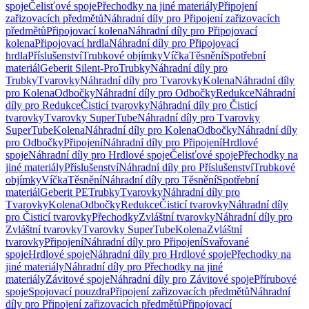
spoje
Čelisťové spoje
Přechodky na jiné materiály
Připojení
zařizovacích předmětů
Náhradní díly pro Připojení zařizovacích
předmětů
Připojovací kolena
Náhradní díly pro Připojovací
kolena
Připojovací hrdla
Náhradní díly pro Připojovací
hrdla
Příslušenství
Trubkové objímky
Víčka
Těsnění
Spotřební
materiál
Geberit Silent-Pro
Trubky
Náhradní díly pro
Trubky
Tvarovky
Náhradní díly pro Tvarovky
Kolena
Náhradní díly
pro Kolena
Odbočky
Náhradní díly pro Odbočky
Redukce
Náhradní
díly pro Redukce
Čisticí tvarovky
Náhradní díly pro Čisticí
tvarovky
Tvarovky SuperTube
Náhradní díly pro Tvarovky
SuperTube
Kolena
Náhradní díly pro Kolena
Odbočky
Náhradní díly
pro Odbočky
Připojení
Náhradní díly pro Připojení
Hrdlové
spoje
Náhradní díly pro Hrdlové spoje
Čelisťové spoje
Přechodky na
jiné materiály
Příslušenství
Náhradní díly pro Příslušenství
Trubkové
objímky
Víčka
Těsnění
Náhradní díly pro Těsnění
Spotřební
materiál
Geberit PE
Trubky
Tvarovky
Náhradní díly pro
Tvarovky
Kolena
Odbočky
Redukce
Čisticí tvarovky
Náhradní díly
pro Čisticí tvarovky
Přechodky
Zvláštní tvarovky
Náhradní díly pro
Zvláštní tvarovky
Tvarovky SuperTube
Kolena
Zvláštní
tvarovky
Připojení
Náhradní díly pro Připojení
Svařované
spoje
Hrdlové spoje
Náhradní díly pro Hrdlové spoje
Přechodky na
jiné materiály
Náhradní díly pro Přechodky na jiné
materiály
Závitové spoje
Náhradní díly pro Závitové spoje
Přírubové
spoje
Spojovací pouzdra
Připojení zařizovacích předmětů
Náhradní
díly pro Připojení zařizovacích předmětů
Připojovací