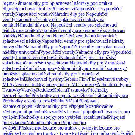
Sigma
Náhradní díly pro Splachovací nádržky pod omítku
Sigma
Splachovací trubky
Příslušenství
Napouštěcí a vypouštěcí
ventily
Napouštěcí ventily
Náhradní díly pro Napouštěcí
ventily
Napouštěcí ventily pro splachovací nádržky na
omítku
Náhradní díly pro Napouštěcí ventily pro splachovací
nádržky na omítku
Napouštěcí ventily pro keramické splachovací
nádržky
Náhradní díly pro Napouštěcí ventily pro keramické
splachovací nádržky
Napouštěcí ventily pro splachovací nádržky
univerzální
Náhradní díly pro Napouštěcí ventily pro splachovací
nádržky univerzální
Vypouštěcí ventily
Náhradní díly pro Vypouštěcí
ventily
1 množství splachování
Náhradní díly pro 1 množství
splachování
2 množství splachování
Náhradní díly pro 2 množství
splachování
Vnitřní soupravy
Náhradní díly pro Vnitřní soupravy
2
množství splachování
Náhradní díly pro 2 množství
splachování
Zásobovací systémy
Geberit FlowFit
Systémové trubky
ML
Systémové trubky pro vytápění, ML
Tvarovky
Náhradní díly pro
Tvarovky
Vsuvky
Redukce
Kolena
T tvarovky
Přechodky
nerozebíratelné
Přechodky a spojení, rozdělitelné
Náhradní díly pro
Přechodky a spojení, rozdělitelné
Víčka
Připojovací
krabice
Připojení
Náhradní díly pro Připojení
Rozdělovač se
závitovým připojením
Rozvaděč s lisovací přípojkou
T tvarovky pro
vytápění
Přechodky a spojky pro vytápění, rozebíratelné
Připojení
pro vytápění
Náhradní díly pro Připojení pro
vytápění
Příslušenství
Izolace pro trubky a tvarovky
Izolace pro
nástěnky
Těsnění pro trubky a tvarovky
Těsnění pro připojení
Těsnění