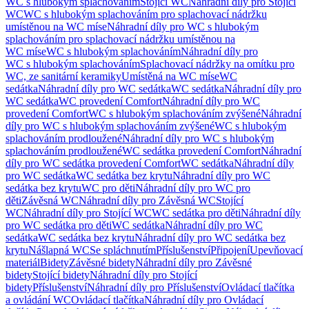
WC s hlubokým splachováním
Stojící WC
Náhradní díly pro Stojící
WC
WC s hlubokým splachováním pro splachovací nádržku
umístěnou na WC míse
Náhradní díly pro WC s hlubokým
splachováním pro splachovací nádržku umístěnou na
WC míse
WC s hlubokým splachováním
Náhradní díly pro
WC s hlubokým splachováním
Splachovací nádržky na omítku pro
WC, ze sanitární keramiky
Umístěná na WC míse
WC
sedátka
Náhradní díly pro WC sedátka
WC sedátka
Náhradní díly pro
WC sedátka
WC provedení Comfort
Náhradní díly pro WC
provedení Comfort
WC s hlubokým splachováním zvýšené
Náhradní
díly pro WC s hlubokým splachováním zvýšené
WC s hlubokým
splachováním prodloužené
Náhradní díly pro WC s hlubokým
splachováním prodloužené
WC sedátka provedení Comfort
Náhradní
díly pro WC sedátka provedení Comfort
WC sedátka
Náhradní díly
pro WC sedátka
WC sedátka bez krytu
Náhradní díly pro WC
sedátka bez krytu
WC pro děti
Náhradní díly pro WC pro
děti
Závěsná WC
Náhradní díly pro Závěsná WC
Stojící
WC
Náhradní díly pro Stojící WC
WC sedátka pro děti
Náhradní díly
pro WC sedátka pro děti
WC sedátka
Náhradní díly pro WC
sedátka
WC sedátka bez krytu
Náhradní díly pro WC sedátka bez
krytu
Nášlapná WC
Se spláchnutím
Příslušenství
Připojení
Upevňovací
materiál
Bidety
Závěsné bidety
Náhradní díly pro Závěsné
bidety
Stojící bidety
Náhradní díly pro Stojící
bidety
Příslušenství
Náhradní díly pro Příslušenství
Ovládací tlačítka
a ovládání WC
Ovládací tlačítka
Náhradní díly pro Ovládací