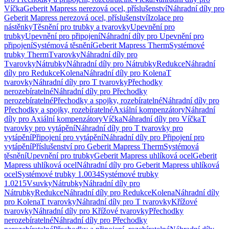
Víčka
Geberit Mapress nerezová ocel, příslušenství
Náhradní díly pro
Geberit Mapress nerezová ocel, příslušenství
Izolace pro
nástěnky
Těsnění pro trubky a tvarovky
Upevnění pro
trubky
Upevnění pro připojení
Náhradní díly pro Upevnění pro
připojení
Systémová těsnění
Geberit Mapress Therm
Systémové
trubky Therm
Tvarovky
Náhradní díly pro
Tvarovky
Nátrubky
Náhradní díly pro Nátrubky
Redukce
Náhradní
díly pro Redukce
Kolena
Náhradní díly pro Kolena
T
tvarovky
Náhradní díly pro T tvarovky
Přechodky
nerozebíratelné
Náhradní díly pro Přechodky
nerozebíratelné
Přechodky a spojky, rozebíratelné
Náhradní díly pro
Přechodky a spojky, rozebíratelné
Axiální kompenzátory
Náhradní
díly pro Axiální kompenzátory
Víčka
Náhradní díly pro Víčka
T
tvarovky pro vytápění
Náhradní díly pro T tvarovky pro
vytápění
Připojení pro vytápění
Náhradní díly pro Připojení pro
vytápění
Příslušenství pro Geberit Mapress Therm
Systémová
těsnění
Upevnění pro trubky
Geberit Mapress uhlíková ocel
Geberit
Mapress uhlíková ocel
Náhradní díly pro Geberit Mapress uhlíková
ocel
Systémové trubky 1.0034
Systémové trubky
1.0215
Vsuvky
Nátrubky
Náhradní díly pro
Nátrubky
Redukce
Náhradní díly pro Redukce
Kolena
Náhradní díly
pro Kolena
T tvarovky
Náhradní díly pro T tvarovky
Křížové
tvarovky
Náhradní díly pro Křížové tvarovky
Přechodky
nerozebíratelné
Náhradní díly pro Přechodky