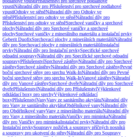
podlahové vpusti
Příslušenství pro sprchové podlahové
vpusti
Náhradní díly pro Příslušenství pro sprchové podlahové
vpusti
Odtoky ve stěně
Náhradní díly pro Odtoky ve
stěně
Příslušenství pro odtoky ve stěně
Náhradní díly pro
Příslušenství pro odtoky ve stěně
Sprchové vaničky a sprchové
plochy
Náhradní díly pro Sprchové vaničky a sprchové
plochy
Sprchové vaničky z minerálního materiálu a instalační prvky
Geberit Duofix
Sprchovací plochy z minerálních materiálů
Náhradní
díly pro Sprchovací plochy z minerálních materiálů
Instalační
prvky
Náhradní díly pro Instalační prvky
Specifické sprchové
odpadní soupravy
Náhradní díly pro Specifické sprchové odpadní
soupravy
Příslušenství
Sprchové zástěny
Náhradní díly pro Sprchové
zástěny
Sprchové zástěny
Náhradní díly pro Sprchové zástěny
Pevné
boční sprchové stěny pro sprchu Walk-In
Náhradní díly pro Pevné
boční sprchové stěny pro sprchu Walk-In
Vanové zástěny
Náhradní
díly pro Vanové zástěny
Sprchové dveře
Náhradní díly pro Sprchové
dveře
Příslušenství
Náhradní díly pro Příslušenství
Výklenkové
odkládací boxy pro sprchy
Výklenkové odkládací
boxy
Příslušenství
Vany
Vany ze sanitárního akrylátu
Náhradní díly
pro Vany ze sanitárního akrylátu
Obdélníkové vany
Náhradní díly
pro Obdélníkové vany
Vany z minerálního materiálu
Náhradní díly
pro Vany z minerálního materiálu
Vaničky pro miminka
Náhradní
díly pro Vaničky pro miminka
Instalační prvky
Náhradní díly pro
Instalační prvky
Soupravy nožiček a soupravy příčných nosníků
a soupravy pro ukotvení do stěny
Náhradní díly pro Soupravy