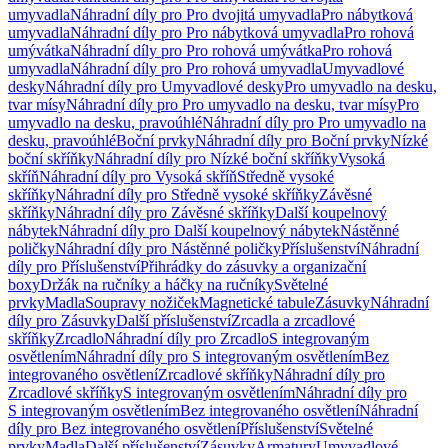
umyvadla
Náhradní díly pro Pro dvojitá umyvadla
Pro nábytková
umyvadla
Náhradní díly pro Pro nábytková umyvadla
Pro rohová
umývátka
Náhradní díly pro Pro rohová umývátka
Pro rohová
umyvadla
Náhradní díly pro Pro rohová umyvadla
Umyvadlové
desky
Náhradní díly pro Umyvadlové desky
Pro umyvadlo na desku,
tvar mísy
Náhradní díly pro Pro umyvadlo na desku, tvar mísy
Pro
umyvadlo na desku, pravoúhlé
Náhradní díly pro Pro umyvadlo na
desku, pravoúhlé
Boční prvky
Náhradní díly pro Boční prvky
Nízké
boční skříňky
Náhradní díly pro Nízké boční skříňky
Vysoká
skříň
Náhradní díly pro Vysoká skříň
Středně vysoké
skříňky
Náhradní díly pro Středně vysoké skříňky
Závěsné
skříňky
Náhradní díly pro Závěsné skříňky
Další koupelnový
nábytek
Náhradní díly pro Další koupelnový nábytek
Nástěnné
poličky
Náhradní díly pro Nástěnné poličky
Příslušenství
Náhradní
díly pro Příslušenství
Přihrádky do zásuvky a organizační
boxy
Držák na ručníky a háčky na ručníky
Světelné
prvky
Madla
Soupravy nožiček
Magnetické tabule
Zásuvky
Náhradní
díly pro Zásuvky
Další příslušenství
Zrcadla a zrcadlové
skříňky
Zrcadlo
Náhradní díly pro Zrcadlo
S integrovaným
osvětlením
Náhradní díly pro S integrovaným osvětlením
Bez
integrovaného osvětlení
Zrcadlové skříňky
Náhradní díly pro
Zrcadlové skříňky
S integrovaným osvětlením
Náhradní díly pro
S integrovaným osvětlením
Bez integrovaného osvětlení
Náhradní
díly pro Bez integrovaného osvětlení
Příslušenství
Světelné
prvky
Madla
Další příslušenství
Zásuvky
Armatury
Umyvadlové