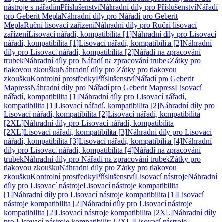
nástroje s nářadím
Příslušenství
Náhradní díly pro Příslušenství
Nářadí
pro Geberit Mepla
Náhradní díly pro Nářadí pro Geberit
Mepla
Ruční lisovací zařízení
Náhradní díly pro Ruční lisovací
zařízení
Lisovací nářadí, kompatibilita [1]
Náhradní díly pro Lisovací
nářadí, kompatibilita [1]
Lisovací nářadí, kompatibilita [2]
Náhradní
díly pro Lisovací nářadí, kompatibilita [2]
Nářadí na zpracování
trubek
Náhradní díly pro Nářadí na zpracování trubek
Zátky pro
tlakovou zkoušku
Náhradní díly pro Zátky pro tlakovou
zkoušku
Kontrolní prostředky
Příslušenství
Nářadí pro Geberit
Mapress
Náhradní díly pro Nářadí pro Geberit Mapress
Lisovací
nářadí, kompatibilita [1]
Náhradní díly pro Lisovací nářadí,
kompatibilita [1]
Lisovací nářadí, kompatibilita [2]
Náhradní díly pro
Lisovací nářadí, kompatibilita [2]
Lisovací nářadí, kompatibilita
[2XL]
Náhradní díly pro Lisovací nářadí, kompatibilita
[2XL]
Lisovací nářadí, kompatibilita [3]
Náhradní díly pro Lisovací
nářadí, kompatibilita [3]
Lisovací nářadí, kompatibilita [4]
Náhradní
díly pro Lisovací nářadí, kompatibilita [4]
Nářadí na zpracování
trubek
Náhradní díly pro Nářadí na zpracování trubek
Zátky pro
tlakovou zkoušku
Náhradní díly pro Zátky pro tlakovou
zkoušku
Kontrolní prostředky
Příslušenství
Lisovací nástroje
Náhradní
díly pro Lisovací nástroje
Lisovací nástroje kompatibilita
[1]
Náhradní díly pro Lisovací nástroje kompatibilita [1]
Lisovací
nástroje kompatibilita [2]
Náhradní díly pro Lisovací nástroje
kompatibilita [2]
Lisovací nástroje kompatibilita [2XL]
Náhradní díly
pro Lisovací nástroje kompatibilita [2XL]
Lisovací nástroje,