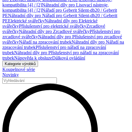
kompatibilita [4] / [2]
Náhradní díly pro Lisovací nástroje,
kompatibilita [4] / [2]
Nářadí pro Geberit Silent-db20 / Geberit
PE
Náhradní díly pro Nářadí pro Geberit Silent-db20 / Geberit
PE
Elektrické svářečky
Náhradní díly pro Elektrické
svářečky
Příslušenství pro elektrické svářečky
Zrcadlové
svářečky
Náhradní díly pro Zrcadlové svářečky
Příslušenství pro
zrcadlové svářečky
Náhradní díly pro Příslušenství pro zrcadlové
svářečky
Nářadí na zpracování trubek
Náhradní díly pro Nářadí na
zpracování trubek
Příslušenství pro nářadí na zpracování
trubek
Náhradní díly pro Příslušenství pro nářadí na zpracování
trubek
Nápověda k obsluze
Dálková ovládání
Kategorie výrobků
Koupelnové série
Novinky