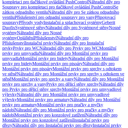
kompletaci pro tlačítkové ovládání PushControl
Náhradní díly pro
Soupravy pro kompletaci pro tlačítkové ovládání PushControl
Se
zátkou odpadního ventilu
Náhradní díly pro Se zátkou odpadního
ventilu
Příslušenství pro odpadní soupravy pro vany
Připojovací
soupravy
Přívody vody
Instalační a splachovací systémy
Geberit
Duofix
Systémové stěny
Náhradní díly pro Systémové stěny
Nosné
systémy
Náhradní díly pro Nosné
systémy
Opláštění
Příslušenství
Náhradní díly pro
Příslušenství
Instalační prvky
Náhradní díly pro Instalační
prvky
Prvky pro WC
Náhradní díly pro Prvky pro WC
Montážní
prvky pro umyvadla
Náhradní díly pro Montážní prvky pro
umyvadla
Montážní prvky pro bidety
Náhradní díly pro Montážní
prvky pro bidety
Montážní prvky pro pisoáry
Náhradní díly pro
Montážní prvky pro pisoáry
Montážní prvky pro sprchy s odtokem
ve stěně
Náhradní díly pro Montážní prvky pro sprchy s odtokem ve
stěně
Montážní prvky pro sprchy a vany
Náhradní díly pro Montážní
prvky pro sprchy a vany
Prvky pro dělicí stěny sprchy
Náhradní díly
pro Prvky pro dělicí stěny sprchy
Montážní prvky pro umyvadlové
výlevky
Náhradní díly pro Montážní prvky pro umyvadlové
výlevky
Montážní prvky pro armatury
Náhradní díly pro Montážní
prvky pro armatury
Montážní prvky pro pračky a myčky
nádobí
Náhradní díly pro Montážní prvky pro pračky a myčky
nádobí
Montážní prvky pro konzolové zatížení
Náhradní díly pro
Montážní prvky pro konzolové zatížení
Instalační prvky pro
dřezy
Náhradní díly pro Instalační prvky pro dřezy
Instalační prvky