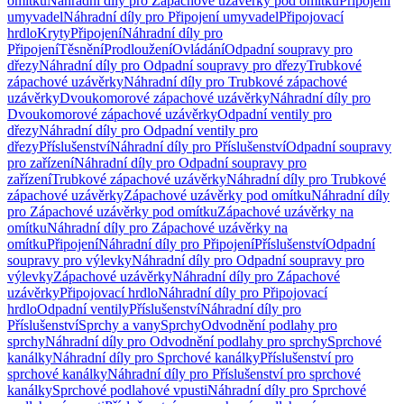
omítku
Náhradní díly pro Zápachové uzávěrky pod omítku
Připojení
umyvadel
Náhradní díly pro Připojení umyvadel
Připojovací
hrdlo
Kryty
Připojení
Náhradní díly pro
Připojení
Těsnění
Prodloužení
Ovládání
Odpadní soupravy pro
dřezy
Náhradní díly pro Odpadní soupravy pro dřezy
Trubkové
zápachové uzávěrky
Náhradní díly pro Trubkové zápachové
uzávěrky
Dvoukomorové zápachové uzávěrky
Náhradní díly pro
Dvoukomorové zápachové uzávěrky
Odpadní ventily pro
dřezy
Náhradní díly pro Odpadní ventily pro
dřezy
Příslušenství
Náhradní díly pro Příslušenství
Odpadní soupravy
pro zařízení
Náhradní díly pro Odpadní soupravy pro
zařízení
Trubkové zápachové uzávěrky
Náhradní díly pro Trubkové
zápachové uzávěrky
Zápachové uzávěrky pod omítku
Náhradní díly
pro Zápachové uzávěrky pod omítku
Zápachové uzávěrky na
omítku
Náhradní díly pro Zápachové uzávěrky na
omítku
Připojení
Náhradní díly pro Připojení
Příslušenství
Odpadní
soupravy pro výlevky
Náhradní díly pro Odpadní soupravy pro
výlevky
Zápachové uzávěrky
Náhradní díly pro Zápachové
uzávěrky
Připojovací hrdlo
Náhradní díly pro Připojovací
hrdlo
Odpadní ventily
Příslušenství
Náhradní díly pro
Příslušenství
Sprchy a vany
Sprchy
Odvodnění podlahy pro
sprchy
Náhradní díly pro Odvodnění podlahy pro sprchy
Sprchové
kanálky
Náhradní díly pro Sprchové kanálky
Příslušenství pro
sprchové kanálky
Náhradní díly pro Příslušenství pro sprchové
kanálky
Sprchové podlahové vpusti
Náhradní díly pro Sprchové