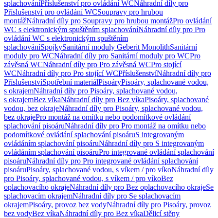
splachování
Příslušenství pro ovládání WC
Náhradní díly pro
Příslušenství pro ovládání WC
Soupravy pro hrubou
montáž
Náhradní díly pro Soupravy pro hrubou montáž
Pro ovládání
WC s elektronickým spuštěním splachování
Náhradní díly pro Pro
ovládání WC s elektronickým spuštěním
splachování
Spojky
Sanitární moduly Geberit Monolith
Sanitární
moduly pro WC
Náhradní díly pro Sanitární moduly pro WC
Pro
závěsná WC
Náhradní díly pro Pro závěsná WC
Pro stojící
WC
Náhradní díly pro Pro stojící WC
Příslušenství
Náhradní díly pro
Příslušenství
Spotřební materiál
Pisoáry
Pisoáry, splachované vodou,
s okrajem
Náhradní díly pro Pisoáry, splachované vodou,
s okrajem
Bez víka
Náhradní díly pro Bez víka
Pisoáry, splachované
vodou, bez okraje
Náhradní díly pro Pisoáry, splachované vodou,
bez okraje
Pro montáž na omítku nebo podomítkové ovládání
splachování pisoáru
Náhradní díly pro Pro montáž na omítku nebo
podomítkové ovládání splachování pisoáru
S integrovaným
ovládáním splachování pisoáru
Náhradní díly pro S integrovaným
ovládáním splachování pisoáru
Pro integrované ovládání splachování
pisoáru
Náhradní díly pro Pro integrované ovládání splachování
pisoáru
Pisoáry, splachované vodou, s víkem / pro víko
Náhradní díly
pro Pisoáry, splachované vodou, s víkem / pro víko
Bez
oplachovacího okraje
Náhradní díly pro Bez oplachovacího okraje
Se
splachovacím okrajem
Náhradní díly pro Se splachovacím
okrajem
Pisoáry, provoz bez vody
Náhradní díly pro Pisoáry, provoz
bez vody
Bez víka
Náhradní díly pro Bez víka
Dělicí stěny