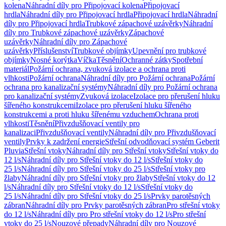
kolena
Náhradní díly pro Připojovací kolena
Připojovací
hrdla
Náhradní díly pro Připojovací hrdla
Připojovací hrdla
Náhradní
díly pro Připojovací hrdla
Trubkové zápachové uzávěrky
Náhradní
díly pro Trubkové zápachové uzávěrky
Zápachové
uzávěrky
Náhradní díly pro Zápachové
uzávěrky
Příslušenství
Trubkové objímky
Upevnění pro trubkové
objímky
Nosné korýtka
Víčka
Těsnění
Ochranné zátky
Spotřební
materiál
Požární ochrana, zvuková izolace a ochrana proti
vlhkosti
Požární ochrana
Náhradní díly pro Požární ochrana
Požární
ochrana pro kanalizační systémy
Náhradní díly pro Požární ochrana
pro kanalizační systémy
Zvuková izolace
Izolace pro přerušení hluku
šířeného konstrukcemi
Izolace pro přerušení hluku šířeného
konstrukcemi a proti hluku šířenému vzduchem
Ochrana proti
vlhkosti
Těsnění
Přivzdušňovací ventily pro
kanalizaci
Přivzdušňovací ventily
Náhradní díly pro Přivzdušňovací
ventily
Prvky k zadržení energie
Střešní odvodňovací systém Geberit
Pluvia
Střešní vtoky
Náhradní díly pro Střešní vtoky
Střešní vtoky do
12 l/s
Náhradní díly pro Střešní vtoky do 12 l/s
Střešní vtoky do
25 l/s
Náhradní díly pro Střešní vtoky do 25 l/s
Střešní vtoky pro
žlaby
Náhradní díly pro Střešní vtoky pro žlaby
Střešní vtoky do 12
l/s
Náhradní díly pro Střešní vtoky do 12 l/s
Střešní vtoky do
25 l/s
Náhradní díly pro Střešní vtoky do 25 l/s
Prvky parotěsných
zábran
Náhradní díly pro Prvky parotěsných zábran
Pro střešní vtoky
do 12 l/s
Náhradní díly pro Pro střešní vtoky do 12 l/s
Pro střešní
vtoky do 25 l/s
Nouzové přepady
Náhradní díly pro Nouzové