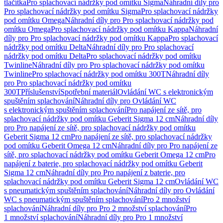
tlačítka
Pro splachovací nádržky pod omítku Sigma
Náhradní díly pro
Pro splachovací nádržky pod omítku Sigma
Pro splachovací nádržky
pod omítku Omega
Náhradní díly pro Pro splachovací nádržky pod
omítku Omega
Pro splachovací nádržky pod omítku Kappa
Náhradní
díly pro Pro splachovací nádržky pod omítku Kappa
Pro splachovací
nádržky pod omítku Delta
Náhradní díly pro Pro splachovací
nádržky pod omítku Delta
Pro splachovací nádržky pod omítku
Twinline
Náhradní díly pro Pro splachovací nádržky pod omítku
Twinline
Pro splachovací nádržky pod omítku 300T
Náhradní díly
pro Pro splachovací nádržky pod omítku
300T
Příslušenství
Spotřební materiál
Ovládání WC s elektronickým
spuštěním splachování
Náhradní díly pro Ovládání WC
s elektronickým spuštěním splachování
Pro napájení ze sítě, pro
splachovací nádržky pod omítku Geberit Sigma 12 cm
Náhradní díly
pro Pro napájení ze sítě, pro splachovací nádržky pod omítku
Geberit Sigma 12 cm
Pro napájení ze sítě, pro splachovací nádržky
pod omítku Geberit Omega 12 cm
Náhradní díly pro Pro napájení ze
sítě, pro splachovací nádržky pod omítku Geberit Omega 12 cm
Pro
napájení z baterie, pro splachovací nádržky pod omítku Geberit
Sigma 12 cm
Náhradní díly pro Pro napájení z baterie, pro
splachovací nádržky pod omítku Geberit Sigma 12 cm
Ovládání WC
s pneumatickým spuštěním splachování
Náhradní díly pro Ovládání
WC s pneumatickým spuštěním splachování
Pro 2 množství
splachování
Náhradní díly pro Pro 2 množství splachování
Pro
1 množství splachování
Náhradní díly pro Pro 1 množství