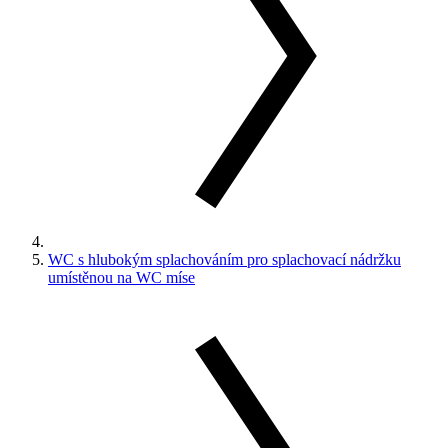
WC s hlubokým splachováním pro splachovací nádržku
umístěnou na WC míse