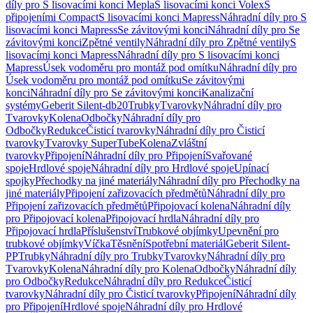
díly pro S lisovacími konci Mepla
S lisovacími konci Volex
S
připojeními Compact
S lisovacími konci Mapress
Náhradní díly pro S
lisovacími konci Mapress
Se závitovými konci
Náhradní díly pro Se
závitovými konci
Zpětné ventily
Náhradní díly pro Zpětné ventily
S
lisovacími konci Mapress
Náhradní díly pro S lisovacími konci
Mapress
Úsek vodoměru pro montáž pod omítku
Náhradní díly pro
Úsek vodoměru pro montáž pod omítku
Se závitovými
konci
Náhradní díly pro Se závitovými konci
Kanalizační
systémy
Geberit Silent-db20
Trubky
Tvarovky
Náhradní díly pro
Tvarovky
Kolena
Odbočky
Náhradní díly pro
Odbočky
Redukce
Čisticí tvarovky
Náhradní díly pro Čisticí
tvarovky
Tvarovky SuperTube
Kolena
Zvláštní
tvarovky
Připojení
Náhradní díly pro Připojení
Svařované
spoje
Hrdlové spoje
Náhradní díly pro Hrdlové spoje
Upínací
spojky
Přechodky na jiné materiály
Náhradní díly pro Přechodky na
jiné materiály
Připojení zařizovacích předmětů
Náhradní díly pro
Připojení zařizovacích předmětů
Připojovací kolena
Náhradní díly
pro Připojovací kolena
Připojovací hrdla
Náhradní díly pro
Připojovací hrdla
Příslušenství
Trubkové objímky
Upevnění pro
trubkové objímky
Víčka
Těsnění
Spotřební materiál
Geberit Silent-
PP
Trubky
Náhradní díly pro Trubky
Tvarovky
Náhradní díly pro
Tvarovky
Kolena
Náhradní díly pro Kolena
Odbočky
Náhradní díly
pro Odbočky
Redukce
Náhradní díly pro Redukce
Čisticí
tvarovky
Náhradní díly pro Čisticí tvarovky
Připojení
Náhradní díly
pro Připojení
Hrdlové spoje
Náhradní díly pro Hrdlové