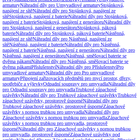
armatury
Náhradní díly pro Umyvadlové armatury
Stojánková,
napájení ze sítě
Náhradní díly pro Stojánková, napájení ze
sítě
Stojánková, napájení z baterie
Náhradní díly pro Stojánková,
napájení z baterie
Stojánková, napájení z generátoru
Náhradní díly
pro Stojánková, napájení z generátoru
Stojánková, páková
baterie
Náhradní díly pro Stojánková, páková baterie
Nástěnná,
napájení ze sítě
Náhradní díly pro Nástěnná, napájení ze
sítě
Nástěnná, napájení z baterie
Náhradní díly pro Nástěnná,
napájení z baterie
Nástěnná, napájení z generátoru
Náhradní díly pro
Nástěnná, napájení z generátoru
Nástěnná, směšovací baterie se
dvěma pákami
Náhradní díly pro Nástěnná, směšovací baterie se
dvěma pákami
Příslušenství
Náhradní díly pro Příslušenství
Pro
umyvadlové armatury
Náhradní díly pro Pro umyvadlové
armatury
Připojení zařizovacích předmětů pro mycí prostor, dřezy,
spotřebiče a výlevky
Odpadní soupravy pro umyvadla
Náhradní díly
pro Odpadní soupravy pro umyvadla
Trubkové zápachové
uzávěrky
Náhradní díly pro Trubkové zápachové uzávěrky
Trubkové
zápachové uzávěrky, prostorově úsporné
Náhradní díly pro
Trubkové zápachové uzávěrky, prostorově úsporné
Zápachové
uzávěrky s nornou trubkou pro umyvadla
Náhradní díly pro
Zápachové uzávěrky s nornou trubkou pro umyvadla
Zápachové
uzávěrky s nornou trubkou pro umyvadla, prostorově
úsporné
Náhradní díly pro Zápachové uzávěrky s nornou trubkou
pro umyvadla, prostorově úsporné
Zápachové uzávěrky pod