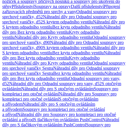
nožiček a soupravy příčných nosníků a soupravy pro ukotvení do
stěny
Příslušenství
Soupravy na opravy
Další příslušenství
Připojení
zařizovacích předmětů pro sprchy a vany
Odpadní soupravy pro
sprchové vaničky, d52
Náhradní díly pro Odpadní soupravy pro
sprchové vaničky, d52
S krytem odpadního ventilu
Náhradní díly pro
S krytem odpadního ventilu
Bez krytu odpadního ventilu
Náhradní
díly pro Bez krytu odpadního ventilu
Kryty odpadního
ventilu
Náhradní díly pro Kryty odpadního ventilu
Odpadní soupravy
pro sprchové vaničky, d90
Náhradní díly pro Odpadní soupravy pro
sprchové vaničky, d90
S krytem odpadního ventilu
Náhradní díly pro
S krytem odpadního ventilu
Bez krytu odpadního ventilu
Náhradní
díly pro Bez krytu odpadního ventilu
Kryty odpadního
ventilu
Náhradní díly pro Kryty odpadního ventilu
Odpadní soupravy
pro sprchové vaničky Sestra
Náhradní díly pro Odpadní soupravy
pro sprchové vaničky Sestra
Bez krytu odpadního ventilu
Náhradní
díly pro Bez krytu odpadního ventilu
Odpadní soupravy pro vany,
d52
Náhradní díly pro Odpadní soupravy pro vany, d52
S otočným
ovládáním
Náhradní díly pro S otočným ovládáním
Soupravy pro
kompletaci pro otočné ovládání
Náhradní díly pro Soupravy pro
kompletaci pro otočné ovládání
S otočným ovládáním
a přívodem
Náhradní díly pro S otočným ovládáním
a přívodem
Soupravy pro kompletaci pro otočné ovládání
a přívod
Náhradní díly pro Soupravy pro kompletaci pro otočné
ovládání a přívod
S tlačítkovým ovládáním PushControl
Náhradní
díly pro S tlačítkovým ovládáním PushControl
Soupravy pro