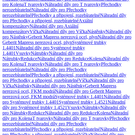
pro Kolena
T tvarovky
Náhradní díly pro T tvarovky
Přechodky
nerozebíratelné
Náhradní díly pro Přechodky
nerozebíratelné
Přechodky a připojení, rozebíratelné
Náhradní díly
pro Přechodky a připojení, rozebíratelné
Axiální
kompenzátory
Náhradní díly pro Axiální
kompenzátory
Víčka
Náhradní díly pro Víčka
Nástěnky
Náhradní díly
pro Nástěnky
Geberit Mapress nerezová ocel, plyn
Náhradní díly pro
Geberit Mapress nerezová ocel, plyn
Systémové trubky
1.4401
Náhradní díly pro Systémové trubky
1.4401
Vsuvky
Nátrubky
Náhradní díly pro
Nátrubky
Redukce
Náhradní díly pro Redukce
Kolena
Náhradní díly
pro Kolena
T tvarovky
Náhradní díly pro T tvarovky
Přechodky
nerozebíratelné
Náhradní díly pro Přechodky
nerozebíratelné
Přechodky a připojení, rozebíratelné
Náhradní díly
pro Přechodky a připojení, rozebíratelné
Víčka
Náhradní díly pro
Víčka
Nástěnky
Náhradní díly pro Nástěnky
Geberit Mapress
nerezová ocel, FKM modrá
Náhradní díly pro Geberit Mapress
nerezová ocel, FKM modrá
Systémové trubky 1.4401
Náhradní díly
pro Systémové trubky 1.4401
Systémové trubky 1.4521
Náhradní
díly pro Systémové trubky 1.4521
Vsuvky
Nátrubky
Náhradní díly
pro Nátrubky
Redukce
Náhradní díly pro Redukce
Kolena
Náhradní
díly pro Kolena
T tvarovky
Náhradní díly pro T tvarovky
Přechodky
nerozebíratelné
Náhradní díly pro Přechodky
nerozebíratelné
Přechodky a připojení, rozebíratelné
Náhradní díly
pro Přechodky a připojení, rozebíratelné
Víčka
Náhradní díly pro