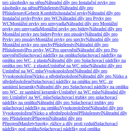
pro zásobníky na stěnu
Náhradní díly pro Instalační prvky pro
zásobníky na stěnu
Příslušenství
Náhradní díly pro
Příslušenství
Geberit Kombifix
Instalační prvky
Náhradní díly pro
Instalační prvky
Prvky pro WC
Náhradní díly pro Prvky pro
WC
Montážní prvky pro umyvadla
Náhradní díly pro Montážní
prvky pro umyvadla
Montážní prvky pro bidety
Náhradní díly pro
Montážní prvky pro bidety
Prvky pro pisoáry
Náhradní díly pro
Prvky pro pisoáry
Montážní prvky pro sprchy
Náhradní díly pro
Montážní prvky pro sprchy
Příslušenství
Náhradní díly pro
Příslušenství
Pro prvky WC
Pro upevnění
Náhradní díly pro Pro
upevnění
Splachovací nádržky na omítku
Splachovací nádržky na
omítku pro WC, z plastu
Náhradní díly pro Splachovací nádržky na
omítku pro WC, z plastu
Umístěné na WC míse
Náhradní díly pro
Umístěné na WC míse
Vysokopoložené
Náhradní díly pro
Vysokopoložené
Nízko a středněpoložené
Náhradní díly pro Nízko a
středněpoložené
Splachovací nádržky na omítku pro WC, ze
sanitární keramiky
Náhradní díly pro Splachovací nádržky na omítku
pro WC, ze sanitární keramiky
Umístěný na WC míse
Náhradní díly
pro Umístěný na WC míse
Splachovací trubky pro splachovací
nádržky na omítku
Náhradní díly pro Splachovací trubky pro
splachovací nádržky na omítku
Vysokopoložené
Náhradní díly pro
Vysokopoložené
Nízko a středněpoložené
Příslušenství
Náhradní díly
pro Příslušenství
Připojení
Náhradní díly pro
Připojení
Manžety
Spojky, růžice a díly proti vzdutí
Splachovací
nádržky pod omítku
Splachovací nádržky pod omítku