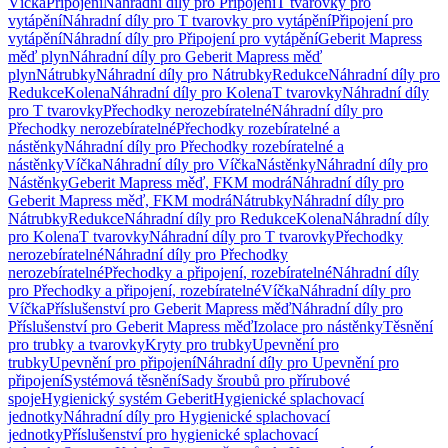
Víčka
Připojení
Náhradní díly pro Připojení
T tvarovky pro
vytápění
Náhradní díly pro T tvarovky pro vytápění
Připojení pro
vytápění
Náhradní díly pro Připojení pro vytápění
Geberit Mapress
měď plyn
Náhradní díly pro Geberit Mapress měď
plyn
Nátrubky
Náhradní díly pro Nátrubky
Redukce
Náhradní díly pro
Redukce
Kolena
Náhradní díly pro Kolena
T tvarovky
Náhradní díly
pro T tvarovky
Přechodky nerozebíratelné
Náhradní díly pro
Přechodky nerozebíratelné
Přechodky rozebíratelné a
nástěnky
Náhradní díly pro Přechodky rozebíratelné a
nástěnky
Víčka
Náhradní díly pro Víčka
Nástěnky
Náhradní díly pro
Nástěnky
Geberit Mapress měď, FKM modrá
Náhradní díly pro
Geberit Mapress měď, FKM modrá
Nátrubky
Náhradní díly pro
Nátrubky
Redukce
Náhradní díly pro Redukce
Kolena
Náhradní díly
pro Kolena
T tvarovky
Náhradní díly pro T tvarovky
Přechodky
nerozebíratelné
Náhradní díly pro Přechodky
nerozebíratelné
Přechodky a připojení, rozebíratelné
Náhradní díly
pro Přechodky a připojení, rozebíratelné
Víčka
Náhradní díly pro
Víčka
Příslušenství pro Geberit Mapress měď
Náhradní díly pro
Příslušenství pro Geberit Mapress měď
Izolace pro nástěnky
Těsnění
pro trubky a tvarovky
Kryty pro trubky
Upevnění pro
trubky
Upevnění pro připojení
Náhradní díly pro Upevnění pro
připojení
Systémová těsnění
Sady šroubů pro přírubové
spoje
Hygienický systém Geberit
Hygienické splachovací
jednotky
Náhradní díly pro Hygienické splachovací
jednotky
Příslušenství pro hygienické splachovací