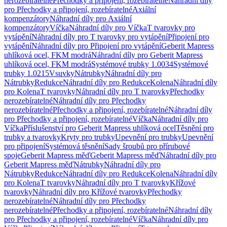
nerozebíratelné
Přechodky a připojení, rozebíratelné
Náhradní díly
pro Přechodky a připojení, rozebíratelné
Axiální
kompenzátory
Náhradní díly pro Axiální
kompenzátory
Víčka
Náhradní díly pro Víčka
T tvarovky pro
vytápění
Náhradní díly pro T tvarovky pro vytápění
Připojení pro
vytápění
Náhradní díly pro Připojení pro vytápění
Geberit Mapress
uhlíková ocel, FKM modrá
Náhradní díly pro Geberit Mapress
uhlíková ocel, FKM modrá
Systémové trubky 1.0034
Systémové
trubky 1.0215
Vsuvky
Nátrubky
Náhradní díly pro
Nátrubky
Redukce
Náhradní díly pro Redukce
Kolena
Náhradní díly
pro Kolena
T tvarovky
Náhradní díly pro T tvarovky
Přechodky
nerozebíratelné
Náhradní díly pro Přechodky
nerozebíratelné
Přechodky a připojení, rozebíratelné
Náhradní díly
pro Přechodky a připojení, rozebíratelné
Víčka
Náhradní díly pro
Víčka
Příslušenství pro Geberit Mapress uhlíková ocel
Těsnění pro
trubky a tvarovky
Kryty pro trubky
Upevnění pro trubky
Upevnění
pro připojení
Systémová těsnění
Sady šroubů pro přírubové
spoje
Geberit Mapress měď
Geberit Mapress měď
Náhradní díly pro
Geberit Mapress měď
Nátrubky
Náhradní díly pro
Nátrubky
Redukce
Náhradní díly pro Redukce
Kolena
Náhradní díly
pro Kolena
T tvarovky
Náhradní díly pro T tvarovky
Křížové
tvarovky
Náhradní díly pro Křížové tvarovky
Přechodky
nerozebíratelné
Náhradní díly pro Přechodky
nerozebíratelné
Přechodky a připojení, rozebíratelné
Náhradní díly
pro Přechodky a připojení, rozebíratelné
Víčka
Náhradní díly pro