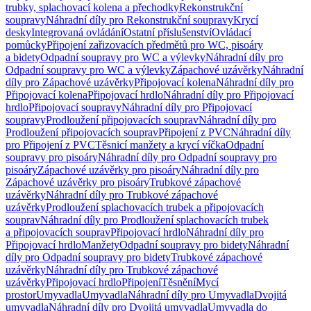
trubky, splachovací kolena a přechodky
Rekonstrukční
soupravy
Náhradní díly pro Rekonstrukční soupravy
Krycí
desky
Integrovaná ovládání
Ostatní příslušenství
Ovládací
pomůcky
Připojení zařizovacích předmětů pro WC, pisoáry
a bidety
Odpadní soupravy pro WC a výlevky
Náhradní díly pro
Odpadní soupravy pro WC a výlevky
Zápachové uzávěrky
Náhradní
díly pro Zápachové uzávěrky
Připojovací kolena
Náhradní díly pro
Připojovací kolena
Připojovací hrdlo
Náhradní díly pro Připojovací
hrdlo
Připojovací soupravy
Náhradní díly pro Připojovací
soupravy
Prodloužení připojovacích souprav
Náhradní díly pro
Prodloužení připojovacích souprav
Připojení z PVC
Náhradní díly
pro Připojení z PVC
Těsnicí manžety a krycí víčka
Odpadní
soupravy pro pisoáry
Náhradní díly pro Odpadní soupravy pro
pisoáry
Zápachové uzávěrky pro pisoáry
Náhradní díly pro
Zápachové uzávěrky pro pisoáry
Trubkové zápachové
uzávěrky
Náhradní díly pro Trubkové zápachové
uzávěrky
Prodloužení splachovacích trubek a připojovacích
souprav
Náhradní díly pro Prodloužení splachovacích trubek
a připojovacích souprav
Připojovací hrdlo
Náhradní díly pro
Připojovací hrdlo
Manžety
Odpadní soupravy pro bidety
Náhradní
díly pro Odpadní soupravy pro bidety
Trubkové zápachové
uzávěrky
Náhradní díly pro Trubkové zápachové
uzávěrky
Připojovací hrdlo
Připojení
Těsnění
Mycí
prostor
Umyvadla
Umyvadla
Náhradní díly pro Umyvadla
Dvojitá
umyvadla
Náhradní díly pro Dvojitá umyvadla
Umyvadla do