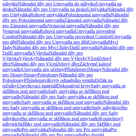
nábytku
Náhradní díly pro Umyvadla do nábytku
Umyvadla na
desku
Náhradní díly pro Umyvadla na desku
Umývátka
Náhradní díly
pro Umývátka
Rohové umývátka
Polozápustná umyvadla
Náhradní
díly pro Polozápustná umyvadla
Zápustná umyvadla
Náhradní díly
pro Zápustná umyvadla
Vestavná umyvadla
Náhradní díly pro
Vestavná umyvadla
Rohová umyvadla
Umyvadla provedení
Comfort
Náhradní díly pro Umyvadla provedení Comfort
Umyvadla
pro děti
Náhradní díly pro Umyvadla pro děti
Umyvadla
Mycí
žlaby
Náhradní díly pro Mycí žlaby
Další umyvadla
Náhradní díly pro
Další umyvadla
Výlevka
Náhradní díly pro
Výlevka
Výlevky
Náhradní díly pro Výlevky
Víceúčelový
dřez
Náhradní díly pro Víceúčelový dřez
Záchytné kalové
umyvadlo
Umyvadla pro učebny
Příslušenství
Sloupy
Náhradní díly
pro Sloupy
Sloupy
Polosloupy
Náhradní díly pro
Polosloupy
Příslušenství
Kryty odpadního ventilu
Držák na
ručníky
Upevňovací materiál
Dekorativní kryty
Sady umyvadla se
skříňkou pod umyvadlo
Sady umývátka se skříňkou pod
umyvadlo
Náhradní díly pro Sady umývátka se skříňkou pod
umyvadlo
Sady umyvadla se skříňkou pod umyvadlo
Náhradní díly
pro Sady umyvadla se skříňkou pod umyvadlo
Sady nábytkového
umyvadla se skříňkou pod umyvadlo
Náhradní díly pro Sady
nábytkového umyvadla se skříňkou pod umyvadlo
Koupelnový
nábytek
Skříňky pod umyvadlo
Náhradní díly pro Skříňky pod
umyvadlo
Pro umývátka
Náhradní díly pro Pro umývátka
Pro
umyvadla
Náhradní díly pro Pro umyvadla
Pro dvojitá