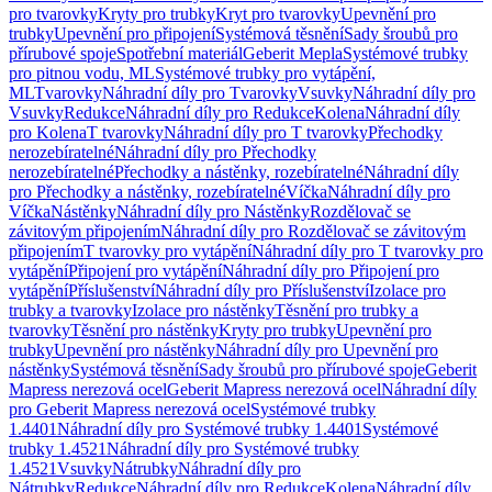
pro tvarovky
Kryty pro trubky
Kryt pro tvarovky
Upevnění pro
trubky
Upevnění pro připojení
Systémová těsnění
Sady šroubů pro
přírubové spoje
Spotřební materiál
Geberit Mepla
Systémové trubky
pro pitnou vodu, ML
Systémové trubky pro vytápění,
ML
Tvarovky
Náhradní díly pro Tvarovky
Vsuvky
Náhradní díly pro
Vsuvky
Redukce
Náhradní díly pro Redukce
Kolena
Náhradní díly
pro Kolena
T tvarovky
Náhradní díly pro T tvarovky
Přechodky
nerozebíratelné
Náhradní díly pro Přechodky
nerozebíratelné
Přechodky a nástěnky, rozebíratelné
Náhradní díly
pro Přechodky a nástěnky, rozebíratelné
Víčka
Náhradní díly pro
Víčka
Nástěnky
Náhradní díly pro Nástěnky
Rozdělovač se
závitovým připojením
Náhradní díly pro Rozdělovač se závitovým
připojením
T tvarovky pro vytápění
Náhradní díly pro T tvarovky pro
vytápění
Připojení pro vytápění
Náhradní díly pro Připojení pro
vytápění
Příslušenství
Náhradní díly pro Příslušenství
Izolace pro
trubky a tvarovky
Izolace pro nástěnky
Těsnění pro trubky a
tvarovky
Těsnění pro nástěnky
Kryty pro trubky
Upevnění pro
trubky
Upevnění pro nástěnky
Náhradní díly pro Upevnění pro
nástěnky
Systémová těsnění
Sady šroubů pro přírubové spoje
Geberit
Mapress nerezová ocel
Geberit Mapress nerezová ocel
Náhradní díly
pro Geberit Mapress nerezová ocel
Systémové trubky
1.4401
Náhradní díly pro Systémové trubky 1.4401
Systémové
trubky 1.4521
Náhradní díly pro Systémové trubky
1.4521
Vsuvky
Nátrubky
Náhradní díly pro
Nátrubky
Redukce
Náhradní díly pro Redukce
Kolena
Náhradní díly