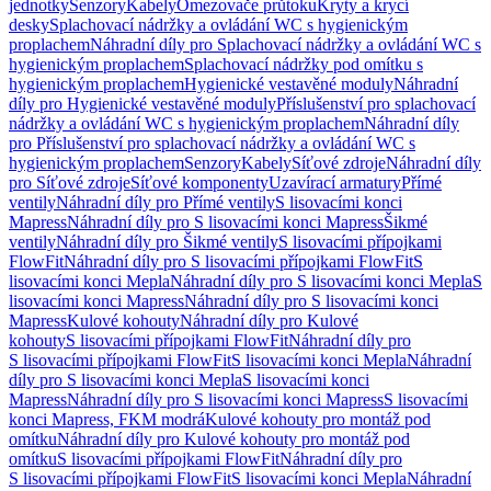
jednotky
Senzory
Kabely
Omezovače průtoku
Kryty a krycí
desky
Splachovací nádržky a ovládání WC s hygienickým
proplachem
Náhradní díly pro Splachovací nádržky a ovládání WC s
hygienickým proplachem
Splachovací nádržky pod omítku s
hygienickým proplachem
Hygienické vestavěné moduly
Náhradní
díly pro Hygienické vestavěné moduly
Příslušenství pro splachovací
nádržky a ovládání WC s hygienickým proplachem
Náhradní díly
pro Příslušenství pro splachovací nádržky a ovládání WC s
hygienickým proplachem
Senzory
Kabely
Síťové zdroje
Náhradní díly
pro Síťové zdroje
Síťové komponenty
Uzavírací armatury
Přímé
ventily
Náhradní díly pro Přímé ventily
S lisovacími konci
Mapress
Náhradní díly pro S lisovacími konci Mapress
Šikmé
ventily
Náhradní díly pro Šikmé ventily
S lisovacími přípojkami
FlowFit
Náhradní díly pro S lisovacími přípojkami FlowFit
S
lisovacími konci Mepla
Náhradní díly pro S lisovacími konci Mepla
S
lisovacími konci Mapress
Náhradní díly pro S lisovacími konci
Mapress
Kulové kohouty
Náhradní díly pro Kulové
kohouty
S lisovacími přípojkami FlowFit
Náhradní díly pro
S lisovacími přípojkami FlowFit
S lisovacími konci Mepla
Náhradní
díly pro S lisovacími konci Mepla
S lisovacími konci
Mapress
Náhradní díly pro S lisovacími konci Mapress
S lisovacími
konci Mapress, FKM modrá
Kulové kohouty pro montáž pod
omítku
Náhradní díly pro Kulové kohouty pro montáž pod
omítku
S lisovacími přípojkami FlowFit
Náhradní díly pro
S lisovacími přípojkami FlowFit
S lisovacími konci Mepla
Náhradní