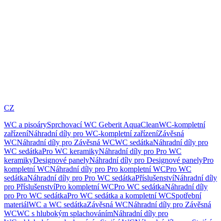
CZ
WC a pisoáry
Sprchovací WC Geberit AquaClean
WC-kompletní
zařízení
Náhradní díly pro WC-kompletní zařízení
Závěsná
WC
Náhradní díly pro Závěsná WC
WC sedátka
Náhradní díly pro
WC sedátka
Pro WC keramiky
Náhradní díly pro Pro WC
keramiky
Designové panely
Náhradní díly pro Designové panely
Pro
kompletní WC
Náhradní díly pro Pro kompletní WC
Pro WC
sedátka
Náhradní díly pro Pro WC sedátka
Příslušenství
Náhradní díly
pro Příslušenství
Pro kompletní WC
Pro WC sedátka
Náhradní díly
pro Pro WC sedátka
Pro WC sedátka a kompletní WC
Spotřební
materiál
WC a WC sedátka
Závěsná WC
Náhradní díly pro Závěsná
WC
WC s hlubokým splachováním
Náhradní díly pro