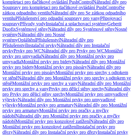
kompletaci pro tlačítkové ovládání PushControl
Náhradní díly pro
Soupravy pro kompletaci pro tlačítkové ovládání PushControl
Se
zátkou odpadního ventilu
Náhradní díly pro Se zátkou odpadního
ventilu
Příslušenství pro odpadní soupravy pro vany
Připojovací
soupravy
Přívody vody
Instalační a splachovací systémy
Geberit
Duofix
Systémové stěny
Náhradní díly pro Systémové stěny
Nosné
systémy
Náhradní díly pro Nosné
systémy
Opláštění
Příslušenství
Náhradní díly pro
Příslušenství
Instalační prvky
Náhradní díly pro Instalační
prvky
Prvky pro WC
Náhradní díly pro Prvky pro WC
Montážní
prvky pro umyvadla
Náhradní díly pro Montážní prvky pro
umyvadla
Montážní prvky pro bidety
Náhradní díly pro Montážní
prvky pro bidety
Montážní prvky pro pisoáry
Náhradní díly pro
Montážní prvky pro pisoáry
Montážní prvky pro sprchy s odtokem
ve stěně
Náhradní díly pro Montážní prvky pro sprchy s odtokem ve
stěně
Montážní prvky pro sprchy a vany
Náhradní díly pro Montážní
prvky pro sprchy a vany
Prvky pro dělicí stěny sprchy
Náhradní díly
pro Prvky pro dělicí stěny sprchy
Montážní prvky pro umyvadlové
výlevky
Náhradní díly pro Montážní prvky pro umyvadlové
výlevky
Montážní prvky pro armatury
Náhradní díly pro Montážní
prvky pro armatury
Montážní prvky pro pračky a myčky
nádobí
Náhradní díly pro Montážní prvky pro pračky a myčky
nádobí
Montážní prvky pro konzolové zatížení
Náhradní díly pro
Montážní prvky pro konzolové zatížení
Instalační prvky pro
dřezy
Náhradní díly pro Instalační prvky pro dřezy
Instalační prvky