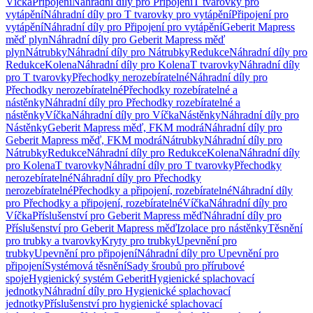
Víčka
Připojení
Náhradní díly pro Připojení
T tvarovky pro
vytápění
Náhradní díly pro T tvarovky pro vytápění
Připojení pro
vytápění
Náhradní díly pro Připojení pro vytápění
Geberit Mapress
měď plyn
Náhradní díly pro Geberit Mapress měď
plyn
Nátrubky
Náhradní díly pro Nátrubky
Redukce
Náhradní díly pro
Redukce
Kolena
Náhradní díly pro Kolena
T tvarovky
Náhradní díly
pro T tvarovky
Přechodky nerozebíratelné
Náhradní díly pro
Přechodky nerozebíratelné
Přechodky rozebíratelné a
nástěnky
Náhradní díly pro Přechodky rozebíratelné a
nástěnky
Víčka
Náhradní díly pro Víčka
Nástěnky
Náhradní díly pro
Nástěnky
Geberit Mapress měď, FKM modrá
Náhradní díly pro
Geberit Mapress měď, FKM modrá
Nátrubky
Náhradní díly pro
Nátrubky
Redukce
Náhradní díly pro Redukce
Kolena
Náhradní díly
pro Kolena
T tvarovky
Náhradní díly pro T tvarovky
Přechodky
nerozebíratelné
Náhradní díly pro Přechodky
nerozebíratelné
Přechodky a připojení, rozebíratelné
Náhradní díly
pro Přechodky a připojení, rozebíratelné
Víčka
Náhradní díly pro
Víčka
Příslušenství pro Geberit Mapress měď
Náhradní díly pro
Příslušenství pro Geberit Mapress měď
Izolace pro nástěnky
Těsnění
pro trubky a tvarovky
Kryty pro trubky
Upevnění pro
trubky
Upevnění pro připojení
Náhradní díly pro Upevnění pro
připojení
Systémová těsnění
Sady šroubů pro přírubové
spoje
Hygienický systém Geberit
Hygienické splachovací
jednotky
Náhradní díly pro Hygienické splachovací
jednotky
Příslušenství pro hygienické splachovací