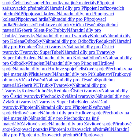
spoje
Čelisťové spoje
Přechodky na jiné materiály
Připojení
zařizovacích předmětů
Náhradní díly pro Připojení zařizovacích
předmětů
Připojovací kolena
Náhradní díly pro Připojovací
kolena
Připojovací hrdla
Náhradní díly pro Připojovací
hrdla
Příslušenství
Trubkové objímky
Víčka
Těsnění
Spotřební
materiál
Geberit Silent-Pro
Trubky
Náhradní díly pro
Trubky
Tvarovky
Náhradní díly pro Tvarovky
Kolena
Náhradní díly
pro Kolena
Odbočky
Náhradní díly pro Odbočky
Redukce
Náhradní
díly pro Redukce
Čisticí tvarovky
Náhradní díly pro Čisticí
tvarovky
Tvarovky SuperTube
Náhradní díly pro Tvarovky
SuperTube
Kolena
Náhradní díly pro Kolena
Odbočky
Náhradní díly
pro Odbočky
Připojení
Náhradní díly pro Připojení
Hrdlové
spoje
Náhradní díly pro Hrdlové spoje
Čelisťové spoje
Přechodky na
jiné materiály
Příslušenství
Náhradní díly pro Příslušenství
Trubkové
objímky
Víčka
Těsnění
Náhradní díly pro Těsnění
Spotřební
materiál
Geberit PE
Trubky
Tvarovky
Náhradní díly pro
Tvarovky
Kolena
Odbočky
Redukce
Čisticí tvarovky
Náhradní díly
pro Čisticí tvarovky
Přechodky
Zvláštní tvarovky
Náhradní díly pro
Zvláštní tvarovky
Tvarovky SuperTube
Kolena
Zvláštní
tvarovky
Připojení
Náhradní díly pro Připojení
Svařované
spoje
Hrdlové spoje
Náhradní díly pro Hrdlové spoje
Přechodky na
jiné materiály
Náhradní díly pro Přechodky na jiné
materiály
Závitové spoje
Náhradní díly pro Závitové spoje
Přírubové
spoje
Spojovací pouzdra
Připojení zařizovacích předmětů
Náhradní
díly pro Připojení zařizovacích předmětů
Připojovací