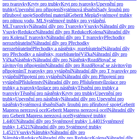
pro tvarovky
Kryty pro trubky
Kryt pro tvarovky
Upevnění pro
trubky
Upevnění pro připojení
Systémová těsnění
Sady šroubů pro
přírubové spoje
Spotřební materiál
Geberit Mepla
Systémové trubky
pro pitnou vodu, ML
Systémové trubky pro vytápění,
ML
Tvarovky
Náhradní díly pro Tvarovky
Vsuvky
Náhradní díly pro
Vsuvky
Redukce
Náhradní díly pro Redukce
Kolena
Náhradní díly
pro Kolena
T tvarovky
Náhradní díly pro T tvarovky
Přechodky
nerozebíratelné
Náhradní díly pro Přechodky
nerozebíratelné
Přechodky a nástěnky, rozebíratelné
Náhradní díly
pro Přechodky a nástěnky, rozebíratelné
Víčka
Náhradní díly pro
Víčka
Nástěnky
Náhradní díly pro Nástěnky
Rozdělovač se
závitovým připojením
Náhradní díly pro Rozdělovač se závitovým
připojením
T tvarovky pro vytápění
Náhradní díly pro T tvarovky pro
vytápění
Připojení pro vytápění
Náhradní díly pro Připojení pro
vytápění
Příslušenství
Náhradní díly pro Příslušenství
Izolace pro
trubky a tvarovky
Izolace pro nástěnky
Těsnění pro trubky a
tvarovky
Těsnění pro nástěnky
Kryty pro trubky
Upevnění pro
trubky
Upevnění pro nástěnky
Náhradní díly pro Upevnění pro
nástěnky
Systémová těsnění
Sady šroubů pro přírubové spoje
Geberit
Mapress nerezová ocel
Geberit Mapress nerezová ocel
Náhradní díly
pro Geberit Mapress nerezová ocel
Systémové trubky
1.4401
Náhradní díly pro Systémové trubky 1.4401
Systémové
trubky 1.4521
Náhradní díly pro Systémové trubky
1.4521
Vsuvky
Nátrubky
Náhradní díly pro
Nátrubky
Redukce
Náhradní díly pro Redukce
Kolena
Náhradní díly