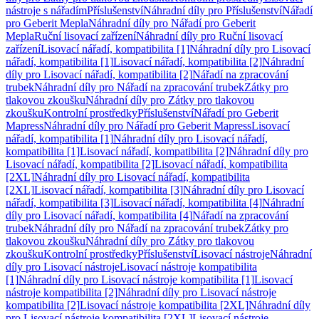
nástroje s nářadím
Příslušenství
Náhradní díly pro Příslušenství
Nářadí
pro Geberit Mepla
Náhradní díly pro Nářadí pro Geberit
Mepla
Ruční lisovací zařízení
Náhradní díly pro Ruční lisovací
zařízení
Lisovací nářadí, kompatibilita [1]
Náhradní díly pro Lisovací
nářadí, kompatibilita [1]
Lisovací nářadí, kompatibilita [2]
Náhradní
díly pro Lisovací nářadí, kompatibilita [2]
Nářadí na zpracování
trubek
Náhradní díly pro Nářadí na zpracování trubek
Zátky pro
tlakovou zkoušku
Náhradní díly pro Zátky pro tlakovou
zkoušku
Kontrolní prostředky
Příslušenství
Nářadí pro Geberit
Mapress
Náhradní díly pro Nářadí pro Geberit Mapress
Lisovací
nářadí, kompatibilita [1]
Náhradní díly pro Lisovací nářadí,
kompatibilita [1]
Lisovací nářadí, kompatibilita [2]
Náhradní díly pro
Lisovací nářadí, kompatibilita [2]
Lisovací nářadí, kompatibilita
[2XL]
Náhradní díly pro Lisovací nářadí, kompatibilita
[2XL]
Lisovací nářadí, kompatibilita [3]
Náhradní díly pro Lisovací
nářadí, kompatibilita [3]
Lisovací nářadí, kompatibilita [4]
Náhradní
díly pro Lisovací nářadí, kompatibilita [4]
Nářadí na zpracování
trubek
Náhradní díly pro Nářadí na zpracování trubek
Zátky pro
tlakovou zkoušku
Náhradní díly pro Zátky pro tlakovou
zkoušku
Kontrolní prostředky
Příslušenství
Lisovací nástroje
Náhradní
díly pro Lisovací nástroje
Lisovací nástroje kompatibilita
[1]
Náhradní díly pro Lisovací nástroje kompatibilita [1]
Lisovací
nástroje kompatibilita [2]
Náhradní díly pro Lisovací nástroje
kompatibilita [2]
Lisovací nástroje kompatibilita [2XL]
Náhradní díly
pro Lisovací nástroje kompatibilita [2XL]
Lisovací nástroje,