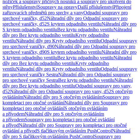
nožiček a soupravy příčných nosníků a soupravy pro ukotvení do
stěny
Příslušenství
Soupravy na opravy
Další příslušenství
Připojení
zařizovacích předmětů pro sprchy a vany
Odpadní soupravy pro
sprchové vaničky, d52
Náhradní díly pro Odpadní soupravy pro
sprchové vaničky, d52
S krytem odpadního ventilu
Náhradní díly pro
S krytem odpadního ventilu
Bez krytu odpadního ventilu
Náhradní
díly pro Bez krytu odpadního ventilu
Kryty odpadního
ventilu
Náhradní díly pro Kryty odpadního ventilu
Odpadní soupravy
pro sprchové vaničky, d90
Náhradní díly pro Odpadní soupravy pro
sprchové vaničky, d90
S krytem odpadního ventilu
Náhradní díly pro
S krytem odpadního ventilu
Bez krytu odpadního ventilu
Náhradní
díly pro Bez krytu odpadního ventilu
Kryty odpadního
ventilu
Náhradní díly pro Kryty odpadního ventilu
Odpadní soupravy
pro sprchové vaničky Sestra
Náhradní díly pro Odpadní soupravy
pro sprchové vaničky Sestra
Bez krytu odpadního ventilu
Náhradní
díly pro Bez krytu odpadního ventilu
Odpadní soupravy pro vany,
d52
Náhradní díly pro Odpadní soupravy pro vany, d52
S otočným
ovládáním
Náhradní díly pro S otočným ovládáním
Soupravy pro
kompletaci pro otočné ovládání
Náhradní díly pro Soupravy pro
kompletaci pro otočné ovládání
S otočným ovládáním
a přívodem
Náhradní díly pro S otočným ovládáním
a přívodem
Soupravy pro kompletaci pro otočné ovládání
a přívod
Náhradní díly pro Soupravy pro kompletaci pro otočné
ovládání a přívod
S tlačítkovým ovládáním PushControl
Náhradní
díly pro S tlačítkovým ovládáním PushControl
Soupravy pro