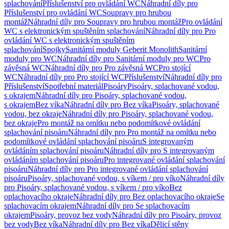
splachování
Příslušenství pro ovládání WC
Náhradní díly pro
Příslušenství pro ovládání WC
Soupravy pro hrubou
montáž
Náhradní díly pro Soupravy pro hrubou montáž
Pro ovládání
WC s elektronickým spuštěním splachování
Náhradní díly pro Pro
ovládání WC s elektronickým spuštěním
splachování
Spojky
Sanitární moduly Geberit Monolith
Sanitární
moduly pro WC
Náhradní díly pro Sanitární moduly pro WC
Pro
závěsná WC
Náhradní díly pro Pro závěsná WC
Pro stojící
WC
Náhradní díly pro Pro stojící WC
Příslušenství
Náhradní díly pro
Příslušenství
Spotřební materiál
Pisoáry
Pisoáry, splachované vodou,
s okrajem
Náhradní díly pro Pisoáry, splachované vodou,
s okrajem
Bez víka
Náhradní díly pro Bez víka
Pisoáry, splachované
vodou, bez okraje
Náhradní díly pro Pisoáry, splachované vodou,
bez okraje
Pro montáž na omítku nebo podomítkové ovládání
splachování pisoáru
Náhradní díly pro Pro montáž na omítku nebo
podomítkové ovládání splachování pisoáru
S integrovaným
ovládáním splachování pisoáru
Náhradní díly pro S integrovaným
ovládáním splachování pisoáru
Pro integrované ovládání splachování
pisoáru
Náhradní díly pro Pro integrované ovládání splachování
pisoáru
Pisoáry, splachované vodou, s víkem / pro víko
Náhradní díly
pro Pisoáry, splachované vodou, s víkem / pro víko
Bez
oplachovacího okraje
Náhradní díly pro Bez oplachovacího okraje
Se
splachovacím okrajem
Náhradní díly pro Se splachovacím
okrajem
Pisoáry, provoz bez vody
Náhradní díly pro Pisoáry, provoz
bez vody
Bez víka
Náhradní díly pro Bez víka
Dělicí stěny