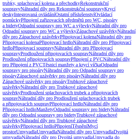
trubky, splachovací kolena a přechodky
Rekonstrukční
soupravy
Náhradní díly pro Rekonstrukční soupravy
Krycí
desky
Integrovaná ovládání
Ostatní příslušenství
Ovládací
pomůcky
Připojení zařizovacích předmětů pro WC, pisoáry
a bidety
Odpadní soupravy pro WC a výlevky
Náhradní díly pro
Odpadní soupravy pro WC a výlevky
Zápachové uzávěrky
Náhradní
díly pro Zápachové uzávěrky
Připojovací kolena
Náhradní díly pro
Připojovací kolena
Připojovací hrdlo
Náhradní díly pro Připojovací
hrdlo
Připojovací soupravy
Náhradní díly pro Připojovací
soupravy
Prodloužení připojovacích souprav
Náhradní díly pro
Prodloužení připojovacích souprav
Připojení z PVC
Náhradní díly
pro Připojení z PVC
Těsnicí manžety a krycí víčka
Odpadní
soupravy pro pisoáry
Náhradní díly pro Odpadní soupravy pro
pisoáry
Zápachové uzávěrky pro pisoáry
Náhradní díly pro
Zápachové uzávěrky pro pisoáry
Trubkové zápachové
uzávěrky
Náhradní díly pro Trubkové zápachové
uzávěrky
Prodloužení splachovacích trubek a připojovacích
souprav
Náhradní díly pro Prodloužení splachovacích trubek
a připojovacích souprav
Připojovací hrdlo
Náhradní díly pro
Připojovací hrdlo
Manžety
Odpadní soupravy pro bidety
Náhradní
díly pro Odpadní soupravy pro bidety
Trubkové zápachové
uzávěrky
Náhradní díly pro Trubkové zápachové
uzávěrky
Připojovací hrdlo
Připojení
Těsnění
Mycí
prostor
Umyvadla
Umyvadla
Náhradní díly pro Umyvadla
Dvojitá
umyvadla
Náhradní díly pro Dvojitá umyvadla
Umyvadla do