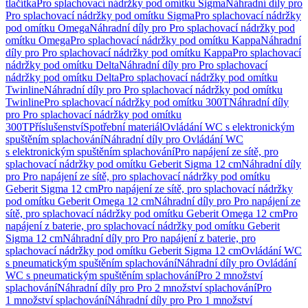
tlačítka
Pro splachovací nádržky pod omítku Sigma
Náhradní díly pro
Pro splachovací nádržky pod omítku Sigma
Pro splachovací nádržky
pod omítku Omega
Náhradní díly pro Pro splachovací nádržky pod
omítku Omega
Pro splachovací nádržky pod omítku Kappa
Náhradní
díly pro Pro splachovací nádržky pod omítku Kappa
Pro splachovací
nádržky pod omítku Delta
Náhradní díly pro Pro splachovací
nádržky pod omítku Delta
Pro splachovací nádržky pod omítku
Twinline
Náhradní díly pro Pro splachovací nádržky pod omítku
Twinline
Pro splachovací nádržky pod omítku 300T
Náhradní díly
pro Pro splachovací nádržky pod omítku
300T
Příslušenství
Spotřební materiál
Ovládání WC s elektronickým
spuštěním splachování
Náhradní díly pro Ovládání WC
s elektronickým spuštěním splachování
Pro napájení ze sítě, pro
splachovací nádržky pod omítku Geberit Sigma 12 cm
Náhradní díly
pro Pro napájení ze sítě, pro splachovací nádržky pod omítku
Geberit Sigma 12 cm
Pro napájení ze sítě, pro splachovací nádržky
pod omítku Geberit Omega 12 cm
Náhradní díly pro Pro napájení ze
sítě, pro splachovací nádržky pod omítku Geberit Omega 12 cm
Pro
napájení z baterie, pro splachovací nádržky pod omítku Geberit
Sigma 12 cm
Náhradní díly pro Pro napájení z baterie, pro
splachovací nádržky pod omítku Geberit Sigma 12 cm
Ovládání WC
s pneumatickým spuštěním splachování
Náhradní díly pro Ovládání
WC s pneumatickým spuštěním splachování
Pro 2 množství
splachování
Náhradní díly pro Pro 2 množství splachování
Pro
1 množství splachování
Náhradní díly pro Pro 1 množství