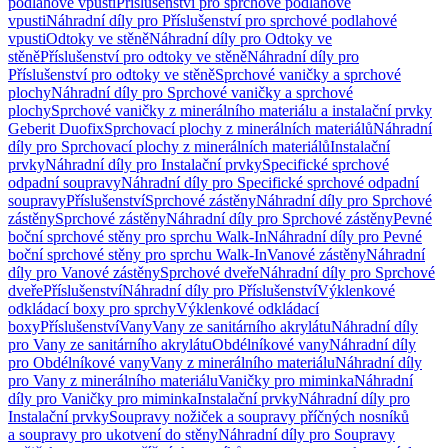
podlahové vpusti
Příslušenství pro sprchové podlahové
vpusti
Náhradní díly pro Příslušenství pro sprchové podlahové
vpusti
Odtoky ve stěně
Náhradní díly pro Odtoky ve
stěně
Příslušenství pro odtoky ve stěně
Náhradní díly pro
Příslušenství pro odtoky ve stěně
Sprchové vaničky a sprchové
plochy
Náhradní díly pro Sprchové vaničky a sprchové
plochy
Sprchové vaničky z minerálního materiálu a instalační prvky
Geberit Duofix
Sprchovací plochy z minerálních materiálů
Náhradní
díly pro Sprchovací plochy z minerálních materiálů
Instalační
prvky
Náhradní díly pro Instalační prvky
Specifické sprchové
odpadní soupravy
Náhradní díly pro Specifické sprchové odpadní
soupravy
Příslušenství
Sprchové zástěny
Náhradní díly pro Sprchové
zástěny
Sprchové zástěny
Náhradní díly pro Sprchové zástěny
Pevné
boční sprchové stěny pro sprchu Walk-In
Náhradní díly pro Pevné
boční sprchové stěny pro sprchu Walk-In
Vanové zástěny
Náhradní
díly pro Vanové zástěny
Sprchové dveře
Náhradní díly pro Sprchové
dveře
Příslušenství
Náhradní díly pro Příslušenství
Výklenkové
odkládací boxy pro sprchy
Výklenkové odkládací
boxy
Příslušenství
Vany
Vany ze sanitárního akrylátu
Náhradní díly
pro Vany ze sanitárního akrylátu
Obdélníkové vany
Náhradní díly
pro Obdélníkové vany
Vany z minerálního materiálu
Náhradní díly
pro Vany z minerálního materiálu
Vaničky pro miminka
Náhradní
díly pro Vaničky pro miminka
Instalační prvky
Náhradní díly pro
Instalační prvky
Soupravy nožiček a soupravy příčných nosníků
a soupravy pro ukotvení do stěny
Náhradní díly pro Soupravy