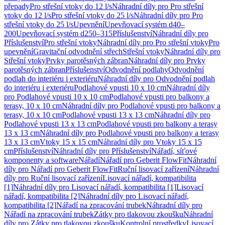
přepady
Pro střešní vtoky do 12 l/s
Náhradní díly pro Pro střešní
vtoky do 12 l/s
Pro střešní vtoky do 25 l/s
Náhradní díly pro Pro
střešní vtoky do 25 l/s
Upevnění
Upevňovací systém d40–
200
Upevňovací systém d250–315
Příslušenství
Náhradní díly pro
Příslušenství
Pro střešní vtoky
Náhradní díly pro Pro střešní vtoky
Pro
upevnění
Gravitační odvodnění střech
Střešní vtoky
Náhradní díly pro
Střešní vtoky
Prvky parotěsných zábran
Náhradní díly pro Prvky
parotěsných zábran
Příslušenství
Odvodnění podlahy
Odvodnění
podlah do interiéru i exteriéru
Náhradní díly pro Odvodnění podlah
do interiéru i exteriéru
Podlahové vpusti 10 x 10 cm
Náhradní díly
pro Podlahové vpusti 10 x 10 cm
Podlahové vpusti pro balkony a
terasy, 10 x 10 cm
Náhradní díly pro Podlahové vpusti pro balkony a
terasy, 10 x 10 cm
Podlahové vpusti 13 x 13 cm
Náhradní díly pro
Podlahové vpusti 13 x 13 cm
Podlahové vpusti pro balkony a terasy
13 x 13 cm
Náhradní díly pro Podlahové vpusti pro balkony a terasy
13 x 13 cm
Vtoky 15 x 15 cm
Náhradní díly pro Vtoky 15 x 15
cm
Příslušenství
Náhradní díly pro Příslušenství
Nářadí, síťové
komponenty a software
Nářadí
Nářadí pro Geberit FlowFit
Náhradní
díly pro Nářadí pro Geberit FlowFit
Ruční lisovací zařízení
Náhradní
díly pro Ruční lisovací zařízení
Lisovací nářadí, kompatibilita
[1]
Náhradní díly pro Lisovací nářadí, kompatibilita [1]
Lisovací
nářadí, kompatibilita [2]
Náhradní díly pro Lisovací nářadí,
kompatibilita [2]
Nářadí na zpracování trubek
Náhradní díly pro
Nářadí na zpracování trubek
Zátky pro tlakovou zkoušku
Náhradní
díly pro Zátky pro tlakovou zkoušku
Kontrolní prostředky
Lisovací