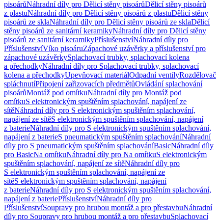
pisoárů
Náhradní díly pro Dělicí stěny pisoárů
Dělicí stěny pisoárů
z plastu
Náhradní díly pro Dělicí stěny pisoárů z plastu
Dělicí stěny
pisoárů ze skla
Náhradní díly pro Dělicí stěny pisoárů ze skla
Dělicí
stěny pisoárů ze sanitární keramiky
Náhradní díly pro Dělicí stěny
pisoárů ze sanitární keramiky
Příslušenství
Náhradní díly pro
Příslušenství
Víko pisoáru
Zápachové uzávěrky a příslušenství pro
zápachové uzávěrky
Splachovací trubky, splachovací kolena
a přechodky
Náhradní díly pro Splachovací trubky, splachovací
kolena a přechodky
Upevňovací materiál
Odpadní ventily
Rozdělovač
spláchnutí
Připojení zařizovacích předmětů
Ovládání splachování
pisoárů
Montáž pod omítku
Náhradní díly pro Montáž pod
omítku
S elektronickým spuštěním splachování, napájení ze
sítě
Náhradní díly pro S elektronickým spuštěním splachování,
napájení ze sítě
S elektronickým spuštěním splachování, napájení
z baterie
Náhradní díly pro S elektronickým spuštěním splachování,
napájení z baterie
S pneumatickým spuštěním splachování
Náhradní
díly pro S pneumatickým spuštěním splachování
Basic
Náhradní díly
pro Basic
Na omítku
Náhradní díly pro Na omítku
S elektronickým
spuštěním splachování, napájení ze sítě
Náhradní díly pro
S elektronickým spuštěním splachování, napájení ze
sítě
S elektronickým spuštěním splachování, napájení
z baterie
Náhradní díly pro S elektronickým spuštěním splachování,
napájení z baterie
Příslušenství
Náhradní díly pro
Příslušenství
Soupravy pro hrubou montáž a pro přestavbu
Náhradní
díly pro Soupravy pro hrubou montáž a pro přestavbu
Splachovací