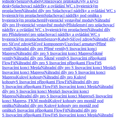
jednotky
Senzory
Kabely
Omezovače průtoku
Kryty a krycí
desky
Splachovací nádržky a ovládání WC s hygienickým
proplachem
Náhradní díly pro Splachovací nádržky a ovládání WC s
hygienickým proplachem
Splachovací nádržky pod omítku s
hygienickým proplachem
Hygienické vestavěné moduly
Náhradní
díly pro Hygienické vestavěné moduly
Příslušenství pro splachovací
nádržky a ovládání WC s hygienickým proplachem
Náhradní díly
pro Příslušenství pro splachovací nádržky a ovládání WC s
hygienickým proplachem
Senzory
Kabely
Síťové zdroje
Náhradní díly
pro Síťové zdroje
Síťové komponenty
Uzavírací armatury
Přímé
ventily
Náhradní díly pro Přímé ventily
S lisovacími konci
Mapress
Náhradní díly pro S lisovacími konci Mapress
Šikmé
ventily
Náhradní díly pro Šikmé ventily
S lisovacími přípojkami
FlowFit
Náhradní díly pro S lisovacími přípojkami FlowFit
S
lisovacími konci Mepla
Náhradní díly pro S lisovacími konci Mepla
S
lisovacími konci Mapress
Náhradní díly pro S lisovacími konci
Mapress
Kulové kohouty
Náhradní díly pro Kulové
kohouty
S lisovacími přípojkami FlowFit
Náhradní díly pro
S lisovacími přípojkami FlowFit
S lisovacími konci Mepla
Náhradní
díly pro S lisovacími konci Mepla
S lisovacími konci
Mapress
Náhradní díly pro S lisovacími konci Mapress
S lisovacími
konci Mapress, FKM modrá
Kulové kohouty pro montáž pod
omítku
Náhradní díly pro Kulové kohouty pro montáž pod
omítku
S lisovacími přípojkami FlowFit
Náhradní díly pro
S lisovacími přípojkami FlowFit
S lisovacími konci Mepla
Náhradní