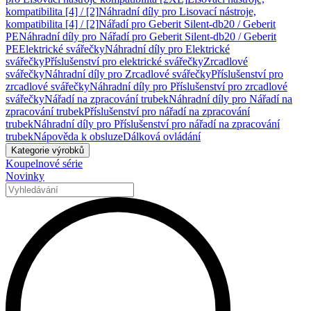
kompatibilita [4] / [2]
Náhradní díly pro Lisovací nástroje,
kompatibilita [4] / [2]
Nářadí pro Geberit Silent-db20 / Geberit
PE
Náhradní díly pro Nářadí pro Geberit Silent-db20 / Geberit
PE
Elektrické svářečky
Náhradní díly pro Elektrické
svářečky
Příslušenství pro elektrické svářečky
Zrcadlové
svářečky
Náhradní díly pro Zrcadlové svářečky
Příslušenství pro
zrcadlové svářečky
Náhradní díly pro Příslušenství pro zrcadlové
svářečky
Nářadí na zpracování trubek
Náhradní díly pro Nářadí na
zpracování trubek
Příslušenství pro nářadí na zpracování
trubek
Náhradní díly pro Příslušenství pro nářadí na zpracování
trubek
Nápověda k obsluze
Dálková ovládání
Kategorie výrobků
Koupelnové série
Novinky