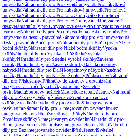
umyvadla
Náhradní díly pro Pro dvojitá umyvadla
Pro nábytková
umyvadla
Náhradní díly pro Pro nábytková umyvadla
Pro rohová
umývátka
Náhradní díly pro Pro rohová umývátka
Pro rohová
umyvadla
Náhradní díly pro Pro rohová umyvadla
Umyvadlové
desky
Náhradní díly pro Umyvadlové desky
Pro umyvadlo na desku,
tvar mísy
Náhradní díly pro Pro umyvadlo na desku, tvar mísy
Pro
umyvadlo na desku, pravoúhlé
Náhradní díly pro Pro umyvadlo na
desku, pravoúhlé
Boční prvky
Náhradní díly pro Boční prvky
Nízké
boční skříňky
Náhradní díly pro Nízké boční skříňky
Vysoká
skříň
Náhradní díly pro Vysoká skříň
Středně vysoké
skříňky
Náhradní díly pro Středně vysoké skříňky
Závěsné
skříňky
Náhradní díly pro Závěsné skříňky
Další koupelnový
nábytek
Náhradní díly pro Další koupelnový nábytek
Nástěnné
poličky
Náhradní díly pro Nástěnné poličky
Příslušenství
Náhradní
díly pro Příslušenství
Přihrádky do zásuvky a organizační
boxy
Držák na ručníky a háčky na ručníky
Světelné
prvky
Madla
Soupravy nožiček
Magnetické tabule
Zásuvky
Náhradní
díly pro Zásuvky
Další příslušenství
Zrcadla a zrcadlové
skříňky
Zrcadlo
Náhradní díly pro Zrcadlo
S integrovaným
osvětlením
Náhradní díly pro S integrovaným osvětlením
Bez
integrovaného osvětlení
Zrcadlové skříňky
Náhradní díly pro
Zrcadlové skříňky
S integrovaným osvětlením
Náhradní díly pro
S integrovaným osvětlením
Bez integrovaného osvětlení
Náhradní
díly pro Bez integrovaného osvětlení
Příslušenství
Světelné
prvky
Madla
Další příslušenství
Zásuvky
Armatury
Umyvadlové