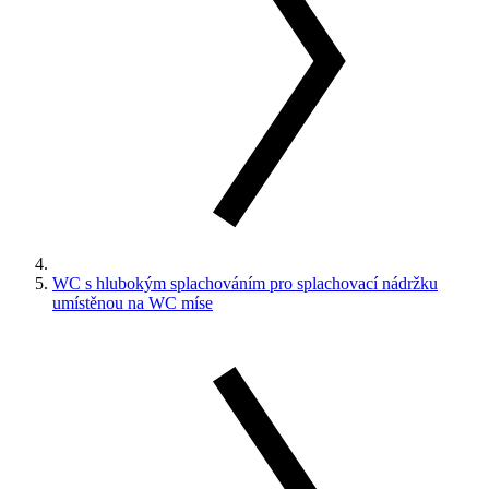
WC s hlubokým splachováním pro splachovací nádržku
umístěnou na WC míse