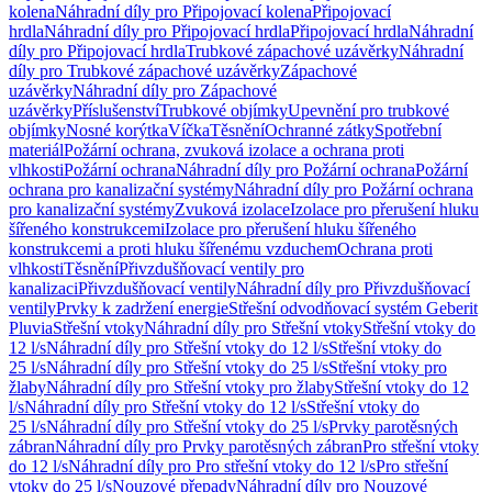
kolena
Náhradní díly pro Připojovací kolena
Připojovací
hrdla
Náhradní díly pro Připojovací hrdla
Připojovací hrdla
Náhradní
díly pro Připojovací hrdla
Trubkové zápachové uzávěrky
Náhradní
díly pro Trubkové zápachové uzávěrky
Zápachové
uzávěrky
Náhradní díly pro Zápachové
uzávěrky
Příslušenství
Trubkové objímky
Upevnění pro trubkové
objímky
Nosné korýtka
Víčka
Těsnění
Ochranné zátky
Spotřební
materiál
Požární ochrana, zvuková izolace a ochrana proti
vlhkosti
Požární ochrana
Náhradní díly pro Požární ochrana
Požární
ochrana pro kanalizační systémy
Náhradní díly pro Požární ochrana
pro kanalizační systémy
Zvuková izolace
Izolace pro přerušení hluku
šířeného konstrukcemi
Izolace pro přerušení hluku šířeného
konstrukcemi a proti hluku šířenému vzduchem
Ochrana proti
vlhkosti
Těsnění
Přivzdušňovací ventily pro
kanalizaci
Přivzdušňovací ventily
Náhradní díly pro Přivzdušňovací
ventily
Prvky k zadržení energie
Střešní odvodňovací systém Geberit
Pluvia
Střešní vtoky
Náhradní díly pro Střešní vtoky
Střešní vtoky do
12 l/s
Náhradní díly pro Střešní vtoky do 12 l/s
Střešní vtoky do
25 l/s
Náhradní díly pro Střešní vtoky do 25 l/s
Střešní vtoky pro
žlaby
Náhradní díly pro Střešní vtoky pro žlaby
Střešní vtoky do 12
l/s
Náhradní díly pro Střešní vtoky do 12 l/s
Střešní vtoky do
25 l/s
Náhradní díly pro Střešní vtoky do 25 l/s
Prvky parotěsných
zábran
Náhradní díly pro Prvky parotěsných zábran
Pro střešní vtoky
do 12 l/s
Náhradní díly pro Pro střešní vtoky do 12 l/s
Pro střešní
vtoky do 25 l/s
Nouzové přepady
Náhradní díly pro Nouzové