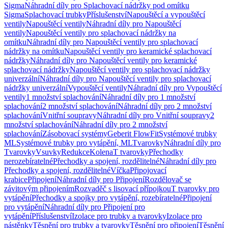
Sigma
Náhradní díly pro Splachovací nádržky pod omítku
Sigma
Splachovací trubky
Příslušenství
Napouštěcí a vypouštěcí
ventily
Napouštěcí ventily
Náhradní díly pro Napouštěcí
ventily
Napouštěcí ventily pro splachovací nádržky na
omítku
Náhradní díly pro Napouštěcí ventily pro splachovací
nádržky na omítku
Napouštěcí ventily pro keramické splachovací
nádržky
Náhradní díly pro Napouštěcí ventily pro keramické
splachovací nádržky
Napouštěcí ventily pro splachovací nádržky
univerzální
Náhradní díly pro Napouštěcí ventily pro splachovací
nádržky univerzální
Vypouštěcí ventily
Náhradní díly pro Vypouštěcí
ventily
1 množství splachování
Náhradní díly pro 1 množství
splachování
2 množství splachování
Náhradní díly pro 2 množství
splachování
Vnitřní soupravy
Náhradní díly pro Vnitřní soupravy
2
množství splachování
Náhradní díly pro 2 množství
splachování
Zásobovací systémy
Geberit FlowFit
Systémové trubky
ML
Systémové trubky pro vytápění, ML
Tvarovky
Náhradní díly pro
Tvarovky
Vsuvky
Redukce
Kolena
T tvarovky
Přechodky
nerozebíratelné
Přechodky a spojení, rozdělitelné
Náhradní díly pro
Přechodky a spojení, rozdělitelné
Víčka
Připojovací
krabice
Připojení
Náhradní díly pro Připojení
Rozdělovač se
závitovým připojením
Rozvaděč s lisovací přípojkou
T tvarovky pro
vytápění
Přechodky a spojky pro vytápění, rozebíratelné
Připojení
pro vytápění
Náhradní díly pro Připojení pro
vytápění
Příslušenství
Izolace pro trubky a tvarovky
Izolace pro
nástěnky
Těsnění pro trubky a tvarovky
Těsnění pro připojení
Těsnění