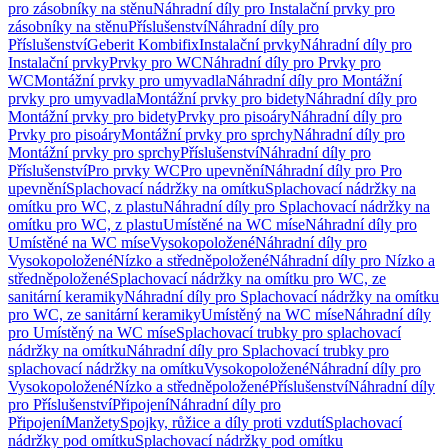
pro zásobníky na stěnu
Náhradní díly pro Instalační prvky pro
zásobníky na stěnu
Příslušenství
Náhradní díly pro
Příslušenství
Geberit Kombifix
Instalační prvky
Náhradní díly pro
Instalační prvky
Prvky pro WC
Náhradní díly pro Prvky pro
WC
Montážní prvky pro umyvadla
Náhradní díly pro Montážní
prvky pro umyvadla
Montážní prvky pro bidety
Náhradní díly pro
Montážní prvky pro bidety
Prvky pro pisoáry
Náhradní díly pro
Prvky pro pisoáry
Montážní prvky pro sprchy
Náhradní díly pro
Montážní prvky pro sprchy
Příslušenství
Náhradní díly pro
Příslušenství
Pro prvky WC
Pro upevnění
Náhradní díly pro Pro
upevnění
Splachovací nádržky na omítku
Splachovací nádržky na
omítku pro WC, z plastu
Náhradní díly pro Splachovací nádržky na
omítku pro WC, z plastu
Umístěné na WC míse
Náhradní díly pro
Umístěné na WC míse
Vysokopoložené
Náhradní díly pro
Vysokopoložené
Nízko a středněpoložené
Náhradní díly pro Nízko a
středněpoložené
Splachovací nádržky na omítku pro WC, ze
sanitární keramiky
Náhradní díly pro Splachovací nádržky na omítku
pro WC, ze sanitární keramiky
Umístěný na WC míse
Náhradní díly
pro Umístěný na WC míse
Splachovací trubky pro splachovací
nádržky na omítku
Náhradní díly pro Splachovací trubky pro
splachovací nádržky na omítku
Vysokopoložené
Náhradní díly pro
Vysokopoložené
Nízko a středněpoložené
Příslušenství
Náhradní díly
pro Příslušenství
Připojení
Náhradní díly pro
Připojení
Manžety
Spojky, růžice a díly proti vzdutí
Splachovací
nádržky pod omítku
Splachovací nádržky pod omítku