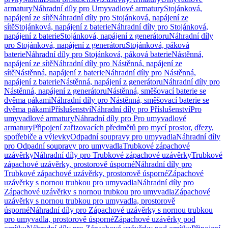
armatury
Náhradní díly pro Umyvadlové armatury
Stojánková,
napájení ze sítě
Náhradní díly pro Stojánková, napájení ze
sítě
Stojánková, napájení z baterie
Náhradní díly pro Stojánková,
napájení z baterie
Stojánková, napájení z generátoru
Náhradní díly
pro Stojánková, napájení z generátoru
Stojánková, páková
baterie
Náhradní díly pro Stojánková, páková baterie
Nástěnná,
napájení ze sítě
Náhradní díly pro Nástěnná, napájení ze
sítě
Nástěnná, napájení z baterie
Náhradní díly pro Nástěnná,
napájení z baterie
Nástěnná, napájení z generátoru
Náhradní díly pro
Nástěnná, napájení z generátoru
Nástěnná, směšovací baterie se
dvěma pákami
Náhradní díly pro Nástěnná, směšovací baterie se
dvěma pákami
Příslušenství
Náhradní díly pro Příslušenství
Pro
umyvadlové armatury
Náhradní díly pro Pro umyvadlové
armatury
Připojení zařizovacích předmětů pro mycí prostor, dřezy,
spotřebiče a výlevky
Odpadní soupravy pro umyvadla
Náhradní díly
pro Odpadní soupravy pro umyvadla
Trubkové zápachové
uzávěrky
Náhradní díly pro Trubkové zápachové uzávěrky
Trubkové
zápachové uzávěrky, prostorově úsporné
Náhradní díly pro
Trubkové zápachové uzávěrky, prostorově úsporné
Zápachové
uzávěrky s nornou trubkou pro umyvadla
Náhradní díly pro
Zápachové uzávěrky s nornou trubkou pro umyvadla
Zápachové
uzávěrky s nornou trubkou pro umyvadla, prostorově
úsporné
Náhradní díly pro Zápachové uzávěrky s nornou trubkou
pro umyvadla, prostorově úsporné
Zápachové uzávěrky pod