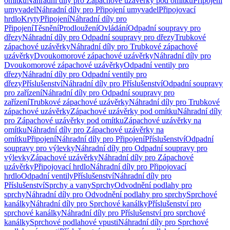
omítku
Náhradní díly pro Zápachové uzávěrky pod omítku
Připojení
umyvadel
Náhradní díly pro Připojení umyvadel
Připojovací
hrdlo
Kryty
Připojení
Náhradní díly pro
Připojení
Těsnění
Prodloužení
Ovládání
Odpadní soupravy pro
dřezy
Náhradní díly pro Odpadní soupravy pro dřezy
Trubkové
zápachové uzávěrky
Náhradní díly pro Trubkové zápachové
uzávěrky
Dvoukomorové zápachové uzávěrky
Náhradní díly pro
Dvoukomorové zápachové uzávěrky
Odpadní ventily pro
dřezy
Náhradní díly pro Odpadní ventily pro
dřezy
Příslušenství
Náhradní díly pro Příslušenství
Odpadní soupravy
pro zařízení
Náhradní díly pro Odpadní soupravy pro
zařízení
Trubkové zápachové uzávěrky
Náhradní díly pro Trubkové
zápachové uzávěrky
Zápachové uzávěrky pod omítku
Náhradní díly
pro Zápachové uzávěrky pod omítku
Zápachové uzávěrky na
omítku
Náhradní díly pro Zápachové uzávěrky na
omítku
Připojení
Náhradní díly pro Připojení
Příslušenství
Odpadní
soupravy pro výlevky
Náhradní díly pro Odpadní soupravy pro
výlevky
Zápachové uzávěrky
Náhradní díly pro Zápachové
uzávěrky
Připojovací hrdlo
Náhradní díly pro Připojovací
hrdlo
Odpadní ventily
Příslušenství
Náhradní díly pro
Příslušenství
Sprchy a vany
Sprchy
Odvodnění podlahy pro
sprchy
Náhradní díly pro Odvodnění podlahy pro sprchy
Sprchové
kanálky
Náhradní díly pro Sprchové kanálky
Příslušenství pro
sprchové kanálky
Náhradní díly pro Příslušenství pro sprchové
kanálky
Sprchové podlahové vpusti
Náhradní díly pro Sprchové