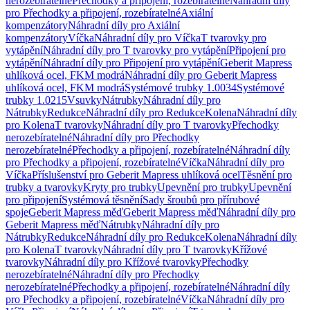
nerozebíratelné
Přechodky a připojení, rozebíratelné
Náhradní díly
pro Přechodky a připojení, rozebíratelné
Axiální
kompenzátory
Náhradní díly pro Axiální
kompenzátory
Víčka
Náhradní díly pro Víčka
T tvarovky pro
vytápění
Náhradní díly pro T tvarovky pro vytápění
Připojení pro
vytápění
Náhradní díly pro Připojení pro vytápění
Geberit Mapress
uhlíková ocel, FKM modrá
Náhradní díly pro Geberit Mapress
uhlíková ocel, FKM modrá
Systémové trubky 1.0034
Systémové
trubky 1.0215
Vsuvky
Nátrubky
Náhradní díly pro
Nátrubky
Redukce
Náhradní díly pro Redukce
Kolena
Náhradní díly
pro Kolena
T tvarovky
Náhradní díly pro T tvarovky
Přechodky
nerozebíratelné
Náhradní díly pro Přechodky
nerozebíratelné
Přechodky a připojení, rozebíratelné
Náhradní díly
pro Přechodky a připojení, rozebíratelné
Víčka
Náhradní díly pro
Víčka
Příslušenství pro Geberit Mapress uhlíková ocel
Těsnění pro
trubky a tvarovky
Kryty pro trubky
Upevnění pro trubky
Upevnění
pro připojení
Systémová těsnění
Sady šroubů pro přírubové
spoje
Geberit Mapress měď
Geberit Mapress měď
Náhradní díly pro
Geberit Mapress měď
Nátrubky
Náhradní díly pro
Nátrubky
Redukce
Náhradní díly pro Redukce
Kolena
Náhradní díly
pro Kolena
T tvarovky
Náhradní díly pro T tvarovky
Křížové
tvarovky
Náhradní díly pro Křížové tvarovky
Přechodky
nerozebíratelné
Náhradní díly pro Přechodky
nerozebíratelné
Přechodky a připojení, rozebíratelné
Náhradní díly
pro Přechodky a připojení, rozebíratelné
Víčka
Náhradní díly pro