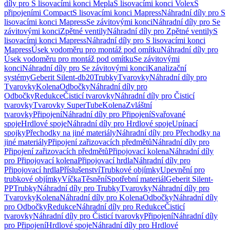
díly pro S lisovacími konci Mepla
S lisovacími konci Volex
S
připojeními Compact
S lisovacími konci Mapress
Náhradní díly pro S
lisovacími konci Mapress
Se závitovými konci
Náhradní díly pro Se
závitovými konci
Zpětné ventily
Náhradní díly pro Zpětné ventily
S
lisovacími konci Mapress
Náhradní díly pro S lisovacími konci
Mapress
Úsek vodoměru pro montáž pod omítku
Náhradní díly pro
Úsek vodoměru pro montáž pod omítku
Se závitovými
konci
Náhradní díly pro Se závitovými konci
Kanalizační
systémy
Geberit Silent-db20
Trubky
Tvarovky
Náhradní díly pro
Tvarovky
Kolena
Odbočky
Náhradní díly pro
Odbočky
Redukce
Čisticí tvarovky
Náhradní díly pro Čisticí
tvarovky
Tvarovky SuperTube
Kolena
Zvláštní
tvarovky
Připojení
Náhradní díly pro Připojení
Svařované
spoje
Hrdlové spoje
Náhradní díly pro Hrdlové spoje
Upínací
spojky
Přechodky na jiné materiály
Náhradní díly pro Přechodky na
jiné materiály
Připojení zařizovacích předmětů
Náhradní díly pro
Připojení zařizovacích předmětů
Připojovací kolena
Náhradní díly
pro Připojovací kolena
Připojovací hrdla
Náhradní díly pro
Připojovací hrdla
Příslušenství
Trubkové objímky
Upevnění pro
trubkové objímky
Víčka
Těsnění
Spotřební materiál
Geberit Silent-
PP
Trubky
Náhradní díly pro Trubky
Tvarovky
Náhradní díly pro
Tvarovky
Kolena
Náhradní díly pro Kolena
Odbočky
Náhradní díly
pro Odbočky
Redukce
Náhradní díly pro Redukce
Čisticí
tvarovky
Náhradní díly pro Čisticí tvarovky
Připojení
Náhradní díly
pro Připojení
Hrdlové spoje
Náhradní díly pro Hrdlové