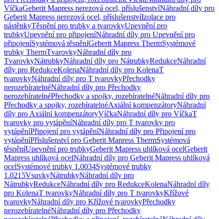
Víčka
Geberit Mapress nerezová ocel, příslušenství
Náhradní díly pro
Geberit Mapress nerezová ocel, příslušenství
Izolace pro
nástěnky
Těsnění pro trubky a tvarovky
Upevnění pro
trubky
Upevnění pro připojení
Náhradní díly pro Upevnění pro
připojení
Systémová těsnění
Geberit Mapress Therm
Systémové
trubky Therm
Tvarovky
Náhradní díly pro
Tvarovky
Nátrubky
Náhradní díly pro Nátrubky
Redukce
Náhradní
díly pro Redukce
Kolena
Náhradní díly pro Kolena
T
tvarovky
Náhradní díly pro T tvarovky
Přechodky
nerozebíratelné
Náhradní díly pro Přechodky
nerozebíratelné
Přechodky a spojky, rozebíratelné
Náhradní díly pro
Přechodky a spojky, rozebíratelné
Axiální kompenzátory
Náhradní
díly pro Axiální kompenzátory
Víčka
Náhradní díly pro Víčka
T
tvarovky pro vytápění
Náhradní díly pro T tvarovky pro
vytápění
Připojení pro vytápění
Náhradní díly pro Připojení pro
vytápění
Příslušenství pro Geberit Mapress Therm
Systémová
těsnění
Upevnění pro trubky
Geberit Mapress uhlíková ocel
Geberit
Mapress uhlíková ocel
Náhradní díly pro Geberit Mapress uhlíková
ocel
Systémové trubky 1.0034
Systémové trubky
1.0215
Vsuvky
Nátrubky
Náhradní díly pro
Nátrubky
Redukce
Náhradní díly pro Redukce
Kolena
Náhradní díly
pro Kolena
T tvarovky
Náhradní díly pro T tvarovky
Křížové
tvarovky
Náhradní díly pro Křížové tvarovky
Přechodky
nerozebíratelné
Náhradní díly pro Přechodky