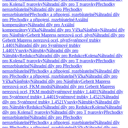
pro Kolena
T tvarovky
Náhradní díly pro T tvarovky
Přechodky
nerozebíratelné
Náhradní díly pro Přechodky
nerozebíratelné
Přechodky a připojení, rozebíratelné
Náhradní díly
pro Přechodky a připojení, rozebíratelné
Axiální
kompenzátory
Náhradní díly pro Axiální
kompenzátory
Víčka
Náhradní díly pro Víčka
Nástěnky
Náhradní díly
pro Nástěnky
Geberit Mapress nerezová ocel, plyn
Náhradní díly pro
Geberit Mapress nerezová ocel, plyn
Systémové trubky
1.4401
Náhradní díly pro Systémové trubky
1.4401
Vsuvky
Nátrubky
Náhradní díly pro
Nátrubky
Redukce
Náhradní díly pro Redukce
Kolena
Náhradní díly
pro Kolena
T tvarovky
Náhradní díly pro T tvarovky
Přechodky
nerozebíratelné
Náhradní díly pro Přechodky
nerozebíratelné
Přechodky a připojení, rozebíratelné
Náhradní díly
pro Přechodky a připojení, rozebíratelné
Víčka
Náhradní díly pro
Víčka
Nástěnky
Náhradní díly pro Nástěnky
Geberit Mapress
nerezová ocel, FKM modrá
Náhradní díly pro Geberit Mapress
nerezová ocel, FKM modrá
Systémové trubky 1.4401
Náhradní díly
pro Systémové trubky 1.4401
Systémové trubky 1.4521
Náhradní
díly pro Systémové trubky 1.4521
Vsuvky
Nátrubky
Náhradní díly
pro Nátrubky
Redukce
Náhradní díly pro Redukce
Kolena
Náhradní
díly pro Kolena
T tvarovky
Náhradní díly pro T tvarovky
Přechodky
nerozebíratelné
Náhradní díly pro Přechodky
nerozebíratelné
Přechodky a připojení, rozebíratelné
Náhradní díly
pro Přechodky a připojení, rozebíratelné
Víčka
Náhradní díly pro