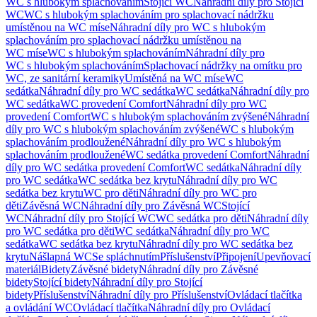
WC s hlubokým splachováním
Stojící WC
Náhradní díly pro Stojící
WC
WC s hlubokým splachováním pro splachovací nádržku
umístěnou na WC míse
Náhradní díly pro WC s hlubokým
splachováním pro splachovací nádržku umístěnou na
WC míse
WC s hlubokým splachováním
Náhradní díly pro
WC s hlubokým splachováním
Splachovací nádržky na omítku pro
WC, ze sanitární keramiky
Umístěná na WC míse
WC
sedátka
Náhradní díly pro WC sedátka
WC sedátka
Náhradní díly pro
WC sedátka
WC provedení Comfort
Náhradní díly pro WC
provedení Comfort
WC s hlubokým splachováním zvýšené
Náhradní
díly pro WC s hlubokým splachováním zvýšené
WC s hlubokým
splachováním prodloužené
Náhradní díly pro WC s hlubokým
splachováním prodloužené
WC sedátka provedení Comfort
Náhradní
díly pro WC sedátka provedení Comfort
WC sedátka
Náhradní díly
pro WC sedátka
WC sedátka bez krytu
Náhradní díly pro WC
sedátka bez krytu
WC pro děti
Náhradní díly pro WC pro
děti
Závěsná WC
Náhradní díly pro Závěsná WC
Stojící
WC
Náhradní díly pro Stojící WC
WC sedátka pro děti
Náhradní díly
pro WC sedátka pro děti
WC sedátka
Náhradní díly pro WC
sedátka
WC sedátka bez krytu
Náhradní díly pro WC sedátka bez
krytu
Nášlapná WC
Se spláchnutím
Příslušenství
Připojení
Upevňovací
materiál
Bidety
Závěsné bidety
Náhradní díly pro Závěsné
bidety
Stojící bidety
Náhradní díly pro Stojící
bidety
Příslušenství
Náhradní díly pro Příslušenství
Ovládací tlačítka
a ovládání WC
Ovládací tlačítka
Náhradní díly pro Ovládací