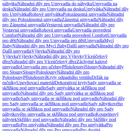
nábytku
Náhradní díly pro Umyvadla do nábytku
Umyvadla na
desku
Náhradní díly pro Umyvadla na desku
Umývátka
Náhradní díly
pro Umývátka
Rohové umývátka
Polozápustná umyvadla
Náhradní
díly pro Polozápustná umyvadla
Zápustná umyvadla
Náhradní díly
pro Zápustná umyvadla
Vestavná umyvadla
Náhradní díly pro
Vestavná umyvadla
Rohová umyvadla
Umyvadla provedení
Comfort
Náhradní díly pro Umyvadla provedení Comfort
Umyvadla
pro děti
Náhradní díly pro Umyvadla pro děti
Umyvadla
Mycí
žlaby
Náhradní díly pro Mycí žlaby
Další umyvadla
Náhradní díly pro
Další umyvadla
Výlevka
Náhradní díly pro
Výlevka
Výlevky
Náhradní díly pro Výlevky
Víceúčelový
dřez
Náhradní díly pro Víceúčelový dřez
Záchytné kalové
umyvadlo
Umyvadla pro učebny
Příslušenství
Sloupy
Náhradní díly
pro Sloupy
Sloupy
Polosloupy
Náhradní díly pro
Polosloupy
Příslušenství
Kryty odpadního ventilu
Držák na
ručníky
Upevňovací materiál
Dekorativní kryty
Sady umyvadla se
skříňkou pod umyvadlo
Sady umývátka se skříňkou pod
umyvadlo
Náhradní díly pro Sady umývátka se skříňkou pod
umyvadlo
Sady umyvadla se skříňkou pod umyvadlo
Náhradní díly
pro Sady umyvadla se skříňkou pod umyvadlo
Sady nábytkového
umyvadla se skříňkou pod umyvadlo
Náhradní díly pro Sady
nábytkového umyvadla se skříňkou pod umyvadlo
Koupelnový
nábytek
Skříňky pod umyvadlo
Náhradní díly pro Skříňky pod
umyvadlo
Pro umývátka
Náhradní díly pro Pro umývátka
Pro
umyvadla
Náhradní díly pro Pro umyvadla
Pro dvojitá