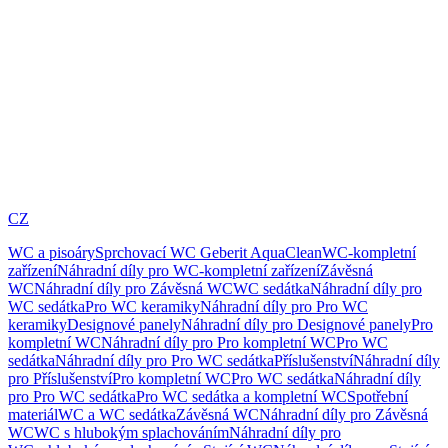
CZ
WC a pisoáry
Sprchovací WC Geberit AquaClean
WC-kompletní
zařízení
Náhradní díly pro WC-kompletní zařízení
Závěsná
WC
Náhradní díly pro Závěsná WC
WC sedátka
Náhradní díly pro
WC sedátka
Pro WC keramiky
Náhradní díly pro Pro WC
keramiky
Designové panely
Náhradní díly pro Designové panely
Pro
kompletní WC
Náhradní díly pro Pro kompletní WC
Pro WC
sedátka
Náhradní díly pro Pro WC sedátka
Příslušenství
Náhradní díly
pro Příslušenství
Pro kompletní WC
Pro WC sedátka
Náhradní díly
pro Pro WC sedátka
Pro WC sedátka a kompletní WC
Spotřební
materiál
WC a WC sedátka
Závěsná WC
Náhradní díly pro Závěsná
WC
WC s hlubokým splachováním
Náhradní díly pro