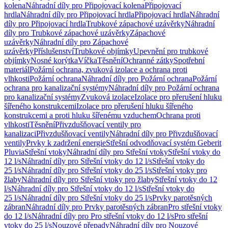
kolena
Náhradní díly pro Připojovací kolena
Připojovací
hrdla
Náhradní díly pro Připojovací hrdla
Připojovací hrdla
Náhradní
díly pro Připojovací hrdla
Trubkové zápachové uzávěrky
Náhradní
díly pro Trubkové zápachové uzávěrky
Zápachové
uzávěrky
Náhradní díly pro Zápachové
uzávěrky
Příslušenství
Trubkové objímky
Upevnění pro trubkové
objímky
Nosné korýtka
Víčka
Těsnění
Ochranné zátky
Spotřební
materiál
Požární ochrana, zvuková izolace a ochrana proti
vlhkosti
Požární ochrana
Náhradní díly pro Požární ochrana
Požární
ochrana pro kanalizační systémy
Náhradní díly pro Požární ochrana
pro kanalizační systémy
Zvuková izolace
Izolace pro přerušení hluku
šířeného konstrukcemi
Izolace pro přerušení hluku šířeného
konstrukcemi a proti hluku šířenému vzduchem
Ochrana proti
vlhkosti
Těsnění
Přivzdušňovací ventily pro
kanalizaci
Přivzdušňovací ventily
Náhradní díly pro Přivzdušňovací
ventily
Prvky k zadržení energie
Střešní odvodňovací systém Geberit
Pluvia
Střešní vtoky
Náhradní díly pro Střešní vtoky
Střešní vtoky do
12 l/s
Náhradní díly pro Střešní vtoky do 12 l/s
Střešní vtoky do
25 l/s
Náhradní díly pro Střešní vtoky do 25 l/s
Střešní vtoky pro
žlaby
Náhradní díly pro Střešní vtoky pro žlaby
Střešní vtoky do 12
l/s
Náhradní díly pro Střešní vtoky do 12 l/s
Střešní vtoky do
25 l/s
Náhradní díly pro Střešní vtoky do 25 l/s
Prvky parotěsných
zábran
Náhradní díly pro Prvky parotěsných zábran
Pro střešní vtoky
do 12 l/s
Náhradní díly pro Pro střešní vtoky do 12 l/s
Pro střešní
vtoky do 25 l/s
Nouzové přepady
Náhradní díly pro Nouzové