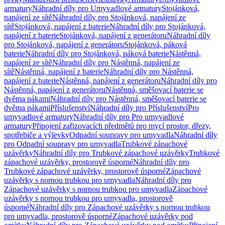
armatury
Náhradní díly pro Umyvadlové armatury
Stojánková,
napájení ze sítě
Náhradní díly pro Stojánková, napájení ze
sítě
Stojánková, napájení z baterie
Náhradní díly pro Stojánková,
napájení z baterie
Stojánková, napájení z generátoru
Náhradní díly
pro Stojánková, napájení z generátoru
Stojánková, páková
baterie
Náhradní díly pro Stojánková, páková baterie
Nástěnná,
napájení ze sítě
Náhradní díly pro Nástěnná, napájení ze
sítě
Nástěnná, napájení z baterie
Náhradní díly pro Nástěnná,
napájení z baterie
Nástěnná, napájení z generátoru
Náhradní díly pro
Nástěnná, napájení z generátoru
Nástěnná, směšovací baterie se
dvěma pákami
Náhradní díly pro Nástěnná, směšovací baterie se
dvěma pákami
Příslušenství
Náhradní díly pro Příslušenství
Pro
umyvadlové armatury
Náhradní díly pro Pro umyvadlové
armatury
Připojení zařizovacích předmětů pro mycí prostor, dřezy,
spotřebiče a výlevky
Odpadní soupravy pro umyvadla
Náhradní díly
pro Odpadní soupravy pro umyvadla
Trubkové zápachové
uzávěrky
Náhradní díly pro Trubkové zápachové uzávěrky
Trubkové
zápachové uzávěrky, prostorově úsporné
Náhradní díly pro
Trubkové zápachové uzávěrky, prostorově úsporné
Zápachové
uzávěrky s nornou trubkou pro umyvadla
Náhradní díly pro
Zápachové uzávěrky s nornou trubkou pro umyvadla
Zápachové
uzávěrky s nornou trubkou pro umyvadla, prostorově
úsporné
Náhradní díly pro Zápachové uzávěrky s nornou trubkou
pro umyvadla, prostorově úsporné
Zápachové uzávěrky pod