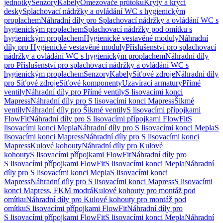
jednotky
Senzory
Kabely
Omezovače průtoku
Kryty a krycí
desky
Splachovací nádržky a ovládání WC s hygienickým
proplachem
Náhradní díly pro Splachovací nádržky a ovládání WC s
hygienickým proplachem
Splachovací nádržky pod omítku s
hygienickým proplachem
Hygienické vestavěné moduly
Náhradní
díly pro Hygienické vestavěné moduly
Příslušenství pro splachovací
nádržky a ovládání WC s hygienickým proplachem
Náhradní díly
pro Příslušenství pro splachovací nádržky a ovládání WC s
hygienickým proplachem
Senzory
Kabely
Síťové zdroje
Náhradní díly
pro Síťové zdroje
Síťové komponenty
Uzavírací armatury
Přímé
ventily
Náhradní díly pro Přímé ventily
S lisovacími konci
Mapress
Náhradní díly pro S lisovacími konci Mapress
Šikmé
ventily
Náhradní díly pro Šikmé ventily
S lisovacími přípojkami
FlowFit
Náhradní díly pro S lisovacími přípojkami FlowFit
S
lisovacími konci Mepla
Náhradní díly pro S lisovacími konci Mepla
S
lisovacími konci Mapress
Náhradní díly pro S lisovacími konci
Mapress
Kulové kohouty
Náhradní díly pro Kulové
kohouty
S lisovacími přípojkami FlowFit
Náhradní díly pro
S lisovacími přípojkami FlowFit
S lisovacími konci Mepla
Náhradní
díly pro S lisovacími konci Mepla
S lisovacími konci
Mapress
Náhradní díly pro S lisovacími konci Mapress
S lisovacími
konci Mapress, FKM modrá
Kulové kohouty pro montáž pod
omítku
Náhradní díly pro Kulové kohouty pro montáž pod
omítku
S lisovacími přípojkami FlowFit
Náhradní díly pro
S lisovacími přípojkami FlowFit
S lisovacími konci Mepla
Náhradní