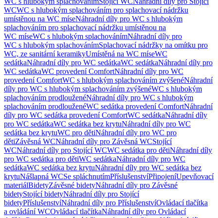
WC s hlubokým splachováním
Stojící WC
Náhradní díly pro Stojící
WC
WC s hlubokým splachováním pro splachovací nádržku
umístěnou na WC míse
Náhradní díly pro WC s hlubokým
splachováním pro splachovací nádržku umístěnou na
WC míse
WC s hlubokým splachováním
Náhradní díly pro
WC s hlubokým splachováním
Splachovací nádržky na omítku pro
WC, ze sanitární keramiky
Umístěná na WC míse
WC
sedátka
Náhradní díly pro WC sedátka
WC sedátka
Náhradní díly pro
WC sedátka
WC provedení Comfort
Náhradní díly pro WC
provedení Comfort
WC s hlubokým splachováním zvýšené
Náhradní
díly pro WC s hlubokým splachováním zvýšené
WC s hlubokým
splachováním prodloužené
Náhradní díly pro WC s hlubokým
splachováním prodloužené
WC sedátka provedení Comfort
Náhradní
díly pro WC sedátka provedení Comfort
WC sedátka
Náhradní díly
pro WC sedátka
WC sedátka bez krytu
Náhradní díly pro WC
sedátka bez krytu
WC pro děti
Náhradní díly pro WC pro
děti
Závěsná WC
Náhradní díly pro Závěsná WC
Stojící
WC
Náhradní díly pro Stojící WC
WC sedátka pro děti
Náhradní díly
pro WC sedátka pro děti
WC sedátka
Náhradní díly pro WC
sedátka
WC sedátka bez krytu
Náhradní díly pro WC sedátka bez
krytu
Nášlapná WC
Se spláchnutím
Příslušenství
Připojení
Upevňovací
materiál
Bidety
Závěsné bidety
Náhradní díly pro Závěsné
bidety
Stojící bidety
Náhradní díly pro Stojící
bidety
Příslušenství
Náhradní díly pro Příslušenství
Ovládací tlačítka
a ovládání WC
Ovládací tlačítka
Náhradní díly pro Ovládací