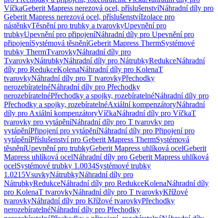
Víčka
Geberit Mapress nerezová ocel, příslušenství
Náhradní díly pro
Geberit Mapress nerezová ocel, příslušenství
Izolace pro
nástěnky
Těsnění pro trubky a tvarovky
Upevnění pro
trubky
Upevnění pro připojení
Náhradní díly pro Upevnění pro
připojení
Systémová těsnění
Geberit Mapress Therm
Systémové
trubky Therm
Tvarovky
Náhradní díly pro
Tvarovky
Nátrubky
Náhradní díly pro Nátrubky
Redukce
Náhradní
díly pro Redukce
Kolena
Náhradní díly pro Kolena
T
tvarovky
Náhradní díly pro T tvarovky
Přechodky
nerozebíratelné
Náhradní díly pro Přechodky
nerozebíratelné
Přechodky a spojky, rozebíratelné
Náhradní díly pro
Přechodky a spojky, rozebíratelné
Axiální kompenzátory
Náhradní
díly pro Axiální kompenzátory
Víčka
Náhradní díly pro Víčka
T
tvarovky pro vytápění
Náhradní díly pro T tvarovky pro
vytápění
Připojení pro vytápění
Náhradní díly pro Připojení pro
vytápění
Příslušenství pro Geberit Mapress Therm
Systémová
těsnění
Upevnění pro trubky
Geberit Mapress uhlíková ocel
Geberit
Mapress uhlíková ocel
Náhradní díly pro Geberit Mapress uhlíková
ocel
Systémové trubky 1.0034
Systémové trubky
1.0215
Vsuvky
Nátrubky
Náhradní díly pro
Nátrubky
Redukce
Náhradní díly pro Redukce
Kolena
Náhradní díly
pro Kolena
T tvarovky
Náhradní díly pro T tvarovky
Křížové
tvarovky
Náhradní díly pro Křížové tvarovky
Přechodky
nerozebíratelné
Náhradní díly pro Přechodky