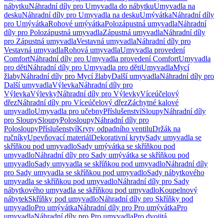
nábytku
Náhradní díly pro Umyvadla do nábytku
Umyvadla na
desku
Náhradní díly pro Umyvadla na desku
Umývátka
Náhradní díly
pro Umývátka
Rohové umývátka
Polozápustná umyvadla
Náhradní
díly pro Polozápustná umyvadla
Zápustná umyvadla
Náhradní díly
pro Zápustná umyvadla
Vestavná umyvadla
Náhradní díly pro
Vestavná umyvadla
Rohová umyvadla
Umyvadla provedení
Comfort
Náhradní díly pro Umyvadla provedení Comfort
Umyvadla
pro děti
Náhradní díly pro Umyvadla pro děti
Umyvadla
Mycí
žlaby
Náhradní díly pro Mycí žlaby
Další umyvadla
Náhradní díly pro
Další umyvadla
Výlevka
Náhradní díly pro
Výlevka
Výlevky
Náhradní díly pro Výlevky
Víceúčelový
dřez
Náhradní díly pro Víceúčelový dřez
Záchytné kalové
umyvadlo
Umyvadla pro učebny
Příslušenství
Sloupy
Náhradní díly
pro Sloupy
Sloupy
Polosloupy
Náhradní díly pro
Polosloupy
Příslušenství
Kryty odpadního ventilu
Držák na
ručníky
Upevňovací materiál
Dekorativní kryty
Sady umyvadla se
skříňkou pod umyvadlo
Sady umývátka se skříňkou pod
umyvadlo
Náhradní díly pro Sady umývátka se skříňkou pod
umyvadlo
Sady umyvadla se skříňkou pod umyvadlo
Náhradní díly
pro Sady umyvadla se skříňkou pod umyvadlo
Sady nábytkového
umyvadla se skříňkou pod umyvadlo
Náhradní díly pro Sady
nábytkového umyvadla se skříňkou pod umyvadlo
Koupelnový
nábytek
Skříňky pod umyvadlo
Náhradní díly pro Skříňky pod
umyvadlo
Pro umývátka
Náhradní díly pro Pro umývátka
Pro
umyvadla
Náhradní díly pro Pro umyvadla
Pro dvojitá