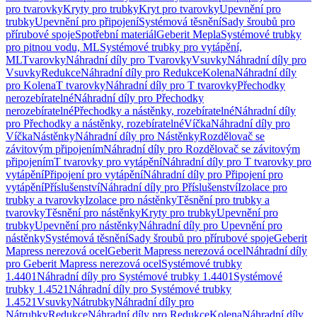
pro tvarovky
Kryty pro trubky
Kryt pro tvarovky
Upevnění pro
trubky
Upevnění pro připojení
Systémová těsnění
Sady šroubů pro
přírubové spoje
Spotřební materiál
Geberit Mepla
Systémové trubky
pro pitnou vodu, ML
Systémové trubky pro vytápění,
ML
Tvarovky
Náhradní díly pro Tvarovky
Vsuvky
Náhradní díly pro
Vsuvky
Redukce
Náhradní díly pro Redukce
Kolena
Náhradní díly
pro Kolena
T tvarovky
Náhradní díly pro T tvarovky
Přechodky
nerozebíratelné
Náhradní díly pro Přechodky
nerozebíratelné
Přechodky a nástěnky, rozebíratelné
Náhradní díly
pro Přechodky a nástěnky, rozebíratelné
Víčka
Náhradní díly pro
Víčka
Nástěnky
Náhradní díly pro Nástěnky
Rozdělovač se
závitovým připojením
Náhradní díly pro Rozdělovač se závitovým
připojením
T tvarovky pro vytápění
Náhradní díly pro T tvarovky pro
vytápění
Připojení pro vytápění
Náhradní díly pro Připojení pro
vytápění
Příslušenství
Náhradní díly pro Příslušenství
Izolace pro
trubky a tvarovky
Izolace pro nástěnky
Těsnění pro trubky a
tvarovky
Těsnění pro nástěnky
Kryty pro trubky
Upevnění pro
trubky
Upevnění pro nástěnky
Náhradní díly pro Upevnění pro
nástěnky
Systémová těsnění
Sady šroubů pro přírubové spoje
Geberit
Mapress nerezová ocel
Geberit Mapress nerezová ocel
Náhradní díly
pro Geberit Mapress nerezová ocel
Systémové trubky
1.4401
Náhradní díly pro Systémové trubky 1.4401
Systémové
trubky 1.4521
Náhradní díly pro Systémové trubky
1.4521
Vsuvky
Nátrubky
Náhradní díly pro
Nátrubky
Redukce
Náhradní díly pro Redukce
Kolena
Náhradní díly