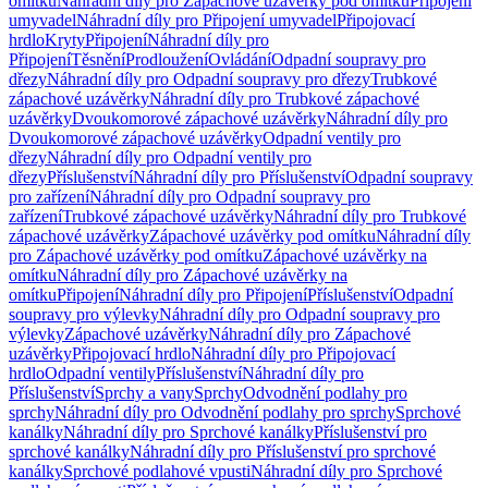
omítku
Náhradní díly pro Zápachové uzávěrky pod omítku
Připojení
umyvadel
Náhradní díly pro Připojení umyvadel
Připojovací
hrdlo
Kryty
Připojení
Náhradní díly pro
Připojení
Těsnění
Prodloužení
Ovládání
Odpadní soupravy pro
dřezy
Náhradní díly pro Odpadní soupravy pro dřezy
Trubkové
zápachové uzávěrky
Náhradní díly pro Trubkové zápachové
uzávěrky
Dvoukomorové zápachové uzávěrky
Náhradní díly pro
Dvoukomorové zápachové uzávěrky
Odpadní ventily pro
dřezy
Náhradní díly pro Odpadní ventily pro
dřezy
Příslušenství
Náhradní díly pro Příslušenství
Odpadní soupravy
pro zařízení
Náhradní díly pro Odpadní soupravy pro
zařízení
Trubkové zápachové uzávěrky
Náhradní díly pro Trubkové
zápachové uzávěrky
Zápachové uzávěrky pod omítku
Náhradní díly
pro Zápachové uzávěrky pod omítku
Zápachové uzávěrky na
omítku
Náhradní díly pro Zápachové uzávěrky na
omítku
Připojení
Náhradní díly pro Připojení
Příslušenství
Odpadní
soupravy pro výlevky
Náhradní díly pro Odpadní soupravy pro
výlevky
Zápachové uzávěrky
Náhradní díly pro Zápachové
uzávěrky
Připojovací hrdlo
Náhradní díly pro Připojovací
hrdlo
Odpadní ventily
Příslušenství
Náhradní díly pro
Příslušenství
Sprchy a vany
Sprchy
Odvodnění podlahy pro
sprchy
Náhradní díly pro Odvodnění podlahy pro sprchy
Sprchové
kanálky
Náhradní díly pro Sprchové kanálky
Příslušenství pro
sprchové kanálky
Náhradní díly pro Příslušenství pro sprchové
kanálky
Sprchové podlahové vpusti
Náhradní díly pro Sprchové