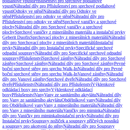
podlahové vpusti
Příslušenství pro sprchové podlahové
vpusti
Náhradní díly pro Příslušenství pro sprchové podlahové
vpusti
Odtoky ve stěně
Náhradní díly pro Odtoky ve
stěně
Příslušenství pro odtoky ve stěně
Náhradní díly pro
Příslušenství pro odtoky ve stěně
Sprchové vaničky a sprchové
plochy
Náhradní díly pro Sprchové vaničky a sprchové
plochy
Sprchové vaničky z minerálního materiálu a instalační prvky
Geberit Duofix
Sprchovací plochy z minerálních materiálů
Náhradní
díly pro Sprchovací plochy z minerálních materiálů
Instalační
prvky
Náhradní díly pro Instalační prvky
Specifické sprchové
odpadní soupravy
Náhradní díly pro Specifické sprchové odpadní
soupravy
Příslušenství
Sprchové zástěny
Náhradní díly pro Sprchové
zástěny
Sprchové zástěny
Náhradní díly pro Sprchové zástěny
Pevné
boční sprchové stěny pro sprchu Walk-In
Náhradní díly pro Pevné
boční sprchové stěny pro sprchu Walk-In
Vanové zástěny
Náhradní
díly pro Vanové zástěny
Sprchové dveře
Náhradní díly pro Sprchové
dveře
Příslušenství
Náhradní díly pro Příslušenství
Výklenkové
odkládací boxy pro sprchy
Výklenkové odkládací
boxy
Příslušenství
Vany
Vany ze sanitárního akrylátu
Náhradní díly
pro Vany ze sanitárního akrylátu
Obdélníkové vany
Náhradní díly
pro Obdélníkové vany
Vany z minerálního materiálu
Náhradní díly
pro Vany z minerálního materiálu
Vaničky pro miminka
Náhradní
díly pro Vaničky pro miminka
Instalační prvky
Náhradní díly pro
Instalační prvky
Soupravy nožiček a soupravy příčných nosníků
a soupravy pro ukotvení do stěny
Náhradní díly pro Soupravy