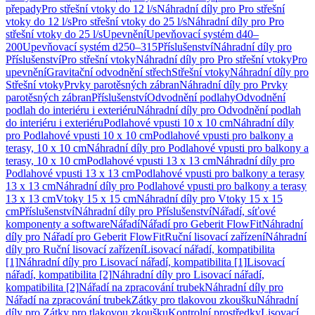
přepady
Pro střešní vtoky do 12 l/s
Náhradní díly pro Pro střešní
vtoky do 12 l/s
Pro střešní vtoky do 25 l/s
Náhradní díly pro Pro
střešní vtoky do 25 l/s
Upevnění
Upevňovací systém d40–
200
Upevňovací systém d250–315
Příslušenství
Náhradní díly pro
Příslušenství
Pro střešní vtoky
Náhradní díly pro Pro střešní vtoky
Pro
upevnění
Gravitační odvodnění střech
Střešní vtoky
Náhradní díly pro
Střešní vtoky
Prvky parotěsných zábran
Náhradní díly pro Prvky
parotěsných zábran
Příslušenství
Odvodnění podlahy
Odvodnění
podlah do interiéru i exteriéru
Náhradní díly pro Odvodnění podlah
do interiéru i exteriéru
Podlahové vpusti 10 x 10 cm
Náhradní díly
pro Podlahové vpusti 10 x 10 cm
Podlahové vpusti pro balkony a
terasy, 10 x 10 cm
Náhradní díly pro Podlahové vpusti pro balkony a
terasy, 10 x 10 cm
Podlahové vpusti 13 x 13 cm
Náhradní díly pro
Podlahové vpusti 13 x 13 cm
Podlahové vpusti pro balkony a terasy
13 x 13 cm
Náhradní díly pro Podlahové vpusti pro balkony a terasy
13 x 13 cm
Vtoky 15 x 15 cm
Náhradní díly pro Vtoky 15 x 15
cm
Příslušenství
Náhradní díly pro Příslušenství
Nářadí, síťové
komponenty a software
Nářadí
Nářadí pro Geberit FlowFit
Náhradní
díly pro Nářadí pro Geberit FlowFit
Ruční lisovací zařízení
Náhradní
díly pro Ruční lisovací zařízení
Lisovací nářadí, kompatibilita
[1]
Náhradní díly pro Lisovací nářadí, kompatibilita [1]
Lisovací
nářadí, kompatibilita [2]
Náhradní díly pro Lisovací nářadí,
kompatibilita [2]
Nářadí na zpracování trubek
Náhradní díly pro
Nářadí na zpracování trubek
Zátky pro tlakovou zkoušku
Náhradní
díly pro Zátky pro tlakovou zkoušku
Kontrolní prostředky
Lisovací