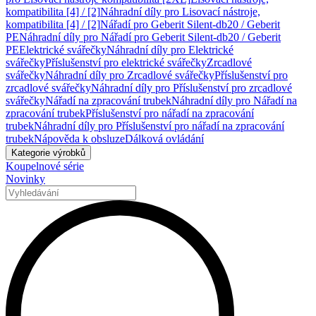
kompatibilita [4] / [2]
Náhradní díly pro Lisovací nástroje,
kompatibilita [4] / [2]
Nářadí pro Geberit Silent-db20 / Geberit
PE
Náhradní díly pro Nářadí pro Geberit Silent-db20 / Geberit
PE
Elektrické svářečky
Náhradní díly pro Elektrické
svářečky
Příslušenství pro elektrické svářečky
Zrcadlové
svářečky
Náhradní díly pro Zrcadlové svářečky
Příslušenství pro
zrcadlové svářečky
Náhradní díly pro Příslušenství pro zrcadlové
svářečky
Nářadí na zpracování trubek
Náhradní díly pro Nářadí na
zpracování trubek
Příslušenství pro nářadí na zpracování
trubek
Náhradní díly pro Příslušenství pro nářadí na zpracování
trubek
Nápověda k obsluze
Dálková ovládání
Kategorie výrobků
Koupelnové série
Novinky