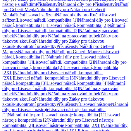
nástroje s nářadím
Příslušenství
Náhradní díly pro Příslušenství
Nářadí
pro Geberit Mepla
Náhradní díly pro Nářadí pro Geberit
Mepla
Ruční lisovací zařízení
Náhradní díly pro Ruční lisovací
zařízení
Lisovací nářadí, kompatibilita [1]
Náhradní díly pro Lisovací
nářadí, kompatibilita [1]
Lisovací nářadí, kompatibilita [2]
Náhradní
díly pro Lisovací nářadí, kompatibilita [2]
Nářadí na zpracování
trubek
Náhradní díly pro Nářadí na zpracování trubek
Zátky pro
tlakovou zkoušku
Náhradní díly pro Zátky pro tlakovou
zkoušku
Kontrolní prostředky
Příslušenství
Nářadí pro Geberit
Mapress
Náhradní díly pro Nářadí pro Geberit Mapress
Lisovací
nářadí, kompatibilita [1]
Náhradní díly pro Lisovací nářadí,
kompatibilita [1]
Lisovací nářadí, kompatibilita [2]
Náhradní díly pro
Lisovací nářadí, kompatibilita [2]
Lisovací nářadí, kompatibilita
[2XL]
Náhradní díly pro Lisovací nářadí, kompatibilita
[2XL]
Lisovací nářadí, kompatibilita [3]
Náhradní díly pro Lisovací
nářadí, kompatibilita [3]
Lisovací nářadí, kompatibilita [4]
Náhradní
díly pro Lisovací nářadí, kompatibilita [4]
Nářadí na zpracování
trubek
Náhradní díly pro Nářadí na zpracování trubek
Zátky pro
tlakovou zkoušku
Náhradní díly pro Zátky pro tlakovou
zkoušku
Kontrolní prostředky
Příslušenství
Lisovací nástroje
Náhradní
díly pro Lisovací nástroje
Lisovací nástroje kompatibilita
[1]
Náhradní díly pro Lisovací nástroje kompatibilita [1]
Lisovací
nástroje kompatibilita [2]
Náhradní díly pro Lisovací nástroje
kompatibilita [2]
Lisovací nástroje kompatibilita [2XL]
Náhradní díly
pro Lisovací nástroje kompatibilita [2XL]
Lisovací nástroje,