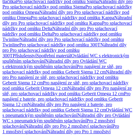
tlačítka
Pro splachovací nádržky pod omítku Sigma
Náhradní díly pro
Pro splachovací nádržky pod omítku Sigma
Pro splachovací nádržky
pod omítku Omega
Náhradní díly pro Pro splachovací nádržky pod
omítku Omega
Pro splachovací nádržky pod omítku Kappa
Náhradní
díly pro Pro splachovací nádržky pod omítku Kappa
Pro splachovací
nádržky pod omítku Delta
Náhradní díly pro Pro splachovací
nádržky pod omítku Delta
Pro splachovací nádržky pod omítku
Twinline
Náhradní díly pro Pro splachovací nádržky pod omítku
Twinline
Pro splachovací nádržky pod omítku 300T
Náhradní díly
pro Pro splachovací nádržky pod omítku
300T
Příslušenství
Spotřební materiál
Ovládání WC s elektronickým
spuštěním splachování
Náhradní díly pro Ovládání WC
s elektronickým spuštěním splachování
Pro napájení ze sítě, pro
splachovací nádržky pod omítku Geberit Sigma 12 cm
Náhradní díly
pro Pro napájení ze sítě, pro splachovací nádržky pod omítku
Geberit Sigma 12 cm
Pro napájení ze sítě, pro splachovací nádržky
pod omítku Geberit Omega 12 cm
Náhradní díly pro Pro napájení ze
sítě, pro splachovací nádržky pod omítku Geberit Omega 12 cm
Pro
napájení z baterie, pro splachovací nádržky pod omítku Geberit
Sigma 12 cm
Náhradní díly pro Pro napájení z baterie, pro
splachovací nádržky pod omítku Geberit Sigma 12 cm
Ovládání WC
s pneumatickým spuštěním splachování
Náhradní díly pro Ovládání
WC s pneumatickým spuštěním splachování
Pro 2 množství
splachování
Náhradní díly pro Pro 2 množství splachování
Pro
1 množství splachování
Náhradní díly pro Pro 1 množství