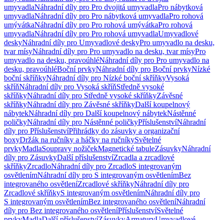
umyvadla
Náhradní díly pro Pro dvojitá umyvadla
Pro nábytková
umyvadla
Náhradní díly pro Pro nábytková umyvadla
Pro rohová
umývátka
Náhradní díly pro Pro rohová umývátka
Pro rohová
umyvadla
Náhradní díly pro Pro rohová umyvadla
Umyvadlové
desky
Náhradní díly pro Umyvadlové desky
Pro umyvadlo na desku,
tvar mísy
Náhradní díly pro Pro umyvadlo na desku, tvar mísy
Pro
umyvadlo na desku, pravoúhlé
Náhradní díly pro Pro umyvadlo na
desku, pravoúhlé
Boční prvky
Náhradní díly pro Boční prvky
Nízké
boční skříňky
Náhradní díly pro Nízké boční skříňky
Vysoká
skříň
Náhradní díly pro Vysoká skříň
Středně vysoké
skříňky
Náhradní díly pro Středně vysoké skříňky
Závěsné
skříňky
Náhradní díly pro Závěsné skříňky
Další koupelnový
nábytek
Náhradní díly pro Další koupelnový nábytek
Nástěnné
poličky
Náhradní díly pro Nástěnné poličky
Příslušenství
Náhradní
díly pro Příslušenství
Přihrádky do zásuvky a organizační
boxy
Držák na ručníky a háčky na ručníky
Světelné
prvky
Madla
Soupravy nožiček
Magnetické tabule
Zásuvky
Náhradní
díly pro Zásuvky
Další příslušenství
Zrcadla a zrcadlové
skříňky
Zrcadlo
Náhradní díly pro Zrcadlo
S integrovaným
osvětlením
Náhradní díly pro S integrovaným osvětlením
Bez
integrovaného osvětlení
Zrcadlové skříňky
Náhradní díly pro
Zrcadlové skříňky
S integrovaným osvětlením
Náhradní díly pro
S integrovaným osvětlením
Bez integrovaného osvětlení
Náhradní
díly pro Bez integrovaného osvětlení
Příslušenství
Světelné
prvky
Madla
Další příslušenství
Zásuvky
Armatury
Umyvadlové