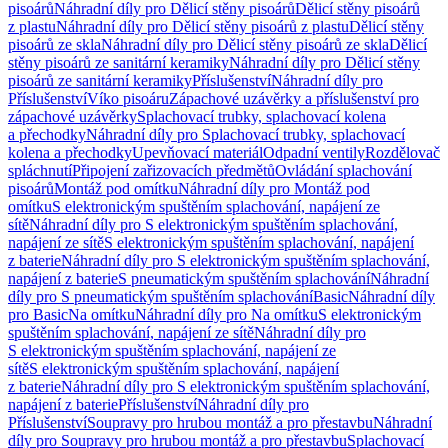
pisoárů
Náhradní díly pro Dělicí stěny pisoárů
Dělicí stěny pisoárů
z plastu
Náhradní díly pro Dělicí stěny pisoárů z plastu
Dělicí stěny
pisoárů ze skla
Náhradní díly pro Dělicí stěny pisoárů ze skla
Dělicí
stěny pisoárů ze sanitární keramiky
Náhradní díly pro Dělicí stěny
pisoárů ze sanitární keramiky
Příslušenství
Náhradní díly pro
Příslušenství
Víko pisoáru
Zápachové uzávěrky a příslušenství pro
zápachové uzávěrky
Splachovací trubky, splachovací kolena
a přechodky
Náhradní díly pro Splachovací trubky, splachovací
kolena a přechodky
Upevňovací materiál
Odpadní ventily
Rozdělovač
spláchnutí
Připojení zařizovacích předmětů
Ovládání splachování
pisoárů
Montáž pod omítku
Náhradní díly pro Montáž pod
omítku
S elektronickým spuštěním splachování, napájení ze
sítě
Náhradní díly pro S elektronickým spuštěním splachování,
napájení ze sítě
S elektronickým spuštěním splachování, napájení
z baterie
Náhradní díly pro S elektronickým spuštěním splachování,
napájení z baterie
S pneumatickým spuštěním splachování
Náhradní
díly pro S pneumatickým spuštěním splachování
Basic
Náhradní díly
pro Basic
Na omítku
Náhradní díly pro Na omítku
S elektronickým
spuštěním splachování, napájení ze sítě
Náhradní díly pro
S elektronickým spuštěním splachování, napájení ze
sítě
S elektronickým spuštěním splachování, napájení
z baterie
Náhradní díly pro S elektronickým spuštěním splachování,
napájení z baterie
Příslušenství
Náhradní díly pro
Příslušenství
Soupravy pro hrubou montáž a pro přestavbu
Náhradní
díly pro Soupravy pro hrubou montáž a pro přestavbu
Splachovací