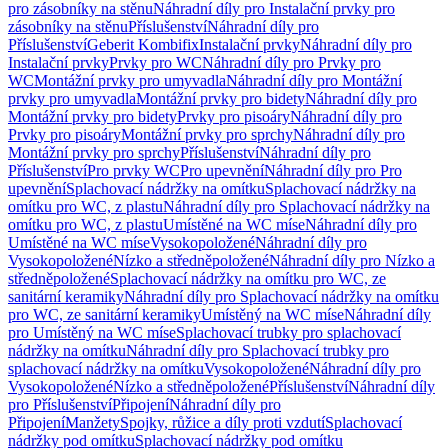
pro zásobníky na stěnu
Náhradní díly pro Instalační prvky pro
zásobníky na stěnu
Příslušenství
Náhradní díly pro
Příslušenství
Geberit Kombifix
Instalační prvky
Náhradní díly pro
Instalační prvky
Prvky pro WC
Náhradní díly pro Prvky pro
WC
Montážní prvky pro umyvadla
Náhradní díly pro Montážní
prvky pro umyvadla
Montážní prvky pro bidety
Náhradní díly pro
Montážní prvky pro bidety
Prvky pro pisoáry
Náhradní díly pro
Prvky pro pisoáry
Montážní prvky pro sprchy
Náhradní díly pro
Montážní prvky pro sprchy
Příslušenství
Náhradní díly pro
Příslušenství
Pro prvky WC
Pro upevnění
Náhradní díly pro Pro
upevnění
Splachovací nádržky na omítku
Splachovací nádržky na
omítku pro WC, z plastu
Náhradní díly pro Splachovací nádržky na
omítku pro WC, z plastu
Umístěné na WC míse
Náhradní díly pro
Umístěné na WC míse
Vysokopoložené
Náhradní díly pro
Vysokopoložené
Nízko a středněpoložené
Náhradní díly pro Nízko a
středněpoložené
Splachovací nádržky na omítku pro WC, ze
sanitární keramiky
Náhradní díly pro Splachovací nádržky na omítku
pro WC, ze sanitární keramiky
Umístěný na WC míse
Náhradní díly
pro Umístěný na WC míse
Splachovací trubky pro splachovací
nádržky na omítku
Náhradní díly pro Splachovací trubky pro
splachovací nádržky na omítku
Vysokopoložené
Náhradní díly pro
Vysokopoložené
Nízko a středněpoložené
Příslušenství
Náhradní díly
pro Příslušenství
Připojení
Náhradní díly pro
Připojení
Manžety
Spojky, růžice a díly proti vzdutí
Splachovací
nádržky pod omítku
Splachovací nádržky pod omítku