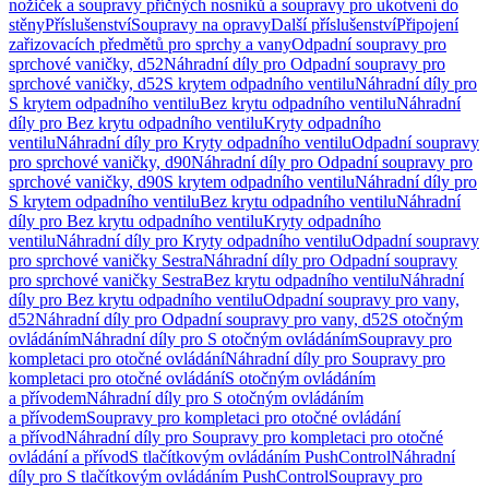
nožiček a soupravy příčných nosníků a soupravy pro ukotvení do
stěny
Příslušenství
Soupravy na opravy
Další příslušenství
Připojení
zařizovacích předmětů pro sprchy a vany
Odpadní soupravy pro
sprchové vaničky, d52
Náhradní díly pro Odpadní soupravy pro
sprchové vaničky, d52
S krytem odpadního ventilu
Náhradní díly pro
S krytem odpadního ventilu
Bez krytu odpadního ventilu
Náhradní
díly pro Bez krytu odpadního ventilu
Kryty odpadního
ventilu
Náhradní díly pro Kryty odpadního ventilu
Odpadní soupravy
pro sprchové vaničky, d90
Náhradní díly pro Odpadní soupravy pro
sprchové vaničky, d90
S krytem odpadního ventilu
Náhradní díly pro
S krytem odpadního ventilu
Bez krytu odpadního ventilu
Náhradní
díly pro Bez krytu odpadního ventilu
Kryty odpadního
ventilu
Náhradní díly pro Kryty odpadního ventilu
Odpadní soupravy
pro sprchové vaničky Sestra
Náhradní díly pro Odpadní soupravy
pro sprchové vaničky Sestra
Bez krytu odpadního ventilu
Náhradní
díly pro Bez krytu odpadního ventilu
Odpadní soupravy pro vany,
d52
Náhradní díly pro Odpadní soupravy pro vany, d52
S otočným
ovládáním
Náhradní díly pro S otočným ovládáním
Soupravy pro
kompletaci pro otočné ovládání
Náhradní díly pro Soupravy pro
kompletaci pro otočné ovládání
S otočným ovládáním
a přívodem
Náhradní díly pro S otočným ovládáním
a přívodem
Soupravy pro kompletaci pro otočné ovládání
a přívod
Náhradní díly pro Soupravy pro kompletaci pro otočné
ovládání a přívod
S tlačítkovým ovládáním PushControl
Náhradní
díly pro S tlačítkovým ovládáním PushControl
Soupravy pro