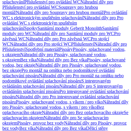
splachování
Příslušenství pro ovládání WC
Náhradní díly pro
Příslušenství pro ovládání WC
Soupravy pro hrubou
montáž
Náhradní díly pro Soupravy pro hrubou montáž
Pro ovládání
WC s elektronickým spuštěním splachování
Náhradní díly pro Pro
ovládání WC s elektronickým spuštěním
splachování
Spojky
Sanitární moduly Geberit Monolith
Sanitární
moduly pro WC
Náhradní díly pro Sanitární moduly pro WC
Pro
závěsná WC
Náhradní díly pro Pro závěsná WC
Pro stojící
WC
Náhradní díly pro Pro stojící WC
Příslušenství
Náhradní díly pro
Příslušenství
Spotřební materiál
Pisoáry
Pisoáry, splachované vodou,
s okrajem
Náhradní díly pro Pisoáry, splachované vodou,
s okrajem
Bez víka
Náhradní díly pro Bez víka
Pisoáry, splachované
vodou, bez okraje
Náhradní díly pro Pisoáry, splachované vodou,
bez okraje
Pro montáž na omítku nebo podomítkové ovládání
splachování pisoáru
Náhradní díly pro Pro montáž na omítku nebo
podomítkové ovládání splachování pisoáru
S integrovaným
ovládáním splachování pisoáru
Náhradní díly pro S integrovaným
ovládáním splachování pisoáru
Pro integrované ovládání splachování
pisoáru
Náhradní díly pro Pro integrované ovládání splachování
pisoáru
Pisoáry, splachované vodou, s víkem / pro víko
Náhradní díly
pro Pisoáry, splachované vodou, s víkem / pro víko
Bez
oplachovacího okraje
Náhradní díly pro Bez oplachovacího okraje
Se
splachovacím okrajem
Náhradní díly pro Se splachovacím
okrajem
Pisoáry, provoz bez vody
Náhradní díly pro Pisoáry, provoz
bez vody
Bez víka
Náhradní díly pro Bez víka
Dělicí stěny