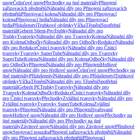
spoje
Čelisťové spoje
Přechodky na jiné materiály
Připojení
zařizovacích předmětů
Náhradní díly pro Připojení zařizovacích
předmětů
Připojovací kolena
Náhradní díly pro Připojovací
kolena
Připojovací hrdla
Náhradní díly pro Připojovací
hrdla
Příslušenství
Trubkové objímky
Víčka
Těsnění
Spotřební
materiál
Geberit Silent-Pro
Trubky
Náhradní díly pro
Trubky
Tvarovky
Náhradní díly pro Tvarovky
Kolena
Náhradní díly
pro Kolena
Odbočky
Náhradní díly pro Odbočky
Redukce
Náhradní
díly pro Redukce
Čisticí tvarovky
Náhradní díly pro Čisticí
tvarovky
Tvarovky SuperTube
Náhradní díly pro Tvarovky
SuperTube
Kolena
Náhradní díly pro Kolena
Odbočky
Náhradní díly
pro Odbočky
Připojení
Náhradní díly pro Připojení
Hrdlové
spoje
Náhradní díly pro Hrdlové spoje
Čelisťové spoje
Přechodky na
jiné materiály
Příslušenství
Náhradní díly pro Příslušenství
Trubkové
objímky
Víčka
Těsnění
Náhradní díly pro Těsnění
Spotřební
materiál
Geberit PE
Trubky
Tvarovky
Náhradní díly pro
Tvarovky
Kolena
Odbočky
Redukce
Čisticí tvarovky
Náhradní díly
pro Čisticí tvarovky
Přechodky
Zvláštní tvarovky
Náhradní díly pro
Zvláštní tvarovky
Tvarovky SuperTube
Kolena
Zvláštní
tvarovky
Připojení
Náhradní díly pro Připojení
Svařované
spoje
Hrdlové spoje
Náhradní díly pro Hrdlové spoje
Přechodky na
jiné materiály
Náhradní díly pro Přechodky na jiné
materiály
Závitové spoje
Náhradní díly pro Závitové spoje
Přírubové
spoje
Spojovací pouzdra
Připojení zařizovacích předmětů
Náhradní
díly pro Připojení zařizovacích předmětů
Připojovací