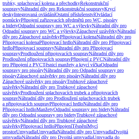
trubky, splachovací kolena a přechodky
Rekonstrukční
soupravy
Náhradní díly pro Rekonstrukční soupravy
Krycí
desky
Integrovaná ovládání
Ostatní příslušenství
Ovládací
pomůcky
Připojení zařizovacích předmětů pro WC, pisoáry
a bidety
Odpadní soupravy pro WC a výlevky
Náhradní díly pro
Odpadní soupravy pro WC a výlevky
Zápachové uzávěrky
Náhradní
díly pro Zápachové uzávěrky
Připojovací kolena
Náhradní díly pro
Připojovací kolena
Připojovací hrdlo
Náhradní díly pro Připojovací
hrdlo
Připojovací soupravy
Náhradní díly pro Připojovací
soupravy
Prodloužení připojovacích souprav
Náhradní díly pro
Prodloužení připojovacích souprav
Připojení z PVC
Náhradní díly
pro Připojení z PVC
Těsnicí manžety a krycí víčka
Odpadní
soupravy pro pisoáry
Náhradní díly pro Odpadní soupravy pro
pisoáry
Zápachové uzávěrky pro pisoáry
Náhradní díly pro
Zápachové uzávěrky pro pisoáry
Trubkové zápachové
uzávěrky
Náhradní díly pro Trubkové zápachové
uzávěrky
Prodloužení splachovacích trubek a připojovacích
souprav
Náhradní díly pro Prodloužení splachovacích trubek
a připojovacích souprav
Připojovací hrdlo
Náhradní díly pro
Připojovací hrdlo
Manžety
Odpadní soupravy pro bidety
Náhradní
díly pro Odpadní soupravy pro bidety
Trubkové zápachové
uzávěrky
Náhradní díly pro Trubkové zápachové
uzávěrky
Připojovací hrdlo
Připojení
Těsnění
Mycí
prostor
Umyvadla
Umyvadla
Náhradní díly pro Umyvadla
Dvojitá
umyvadla
Náhradní díly pro Dvojitá umyvadla
Umyvadla do