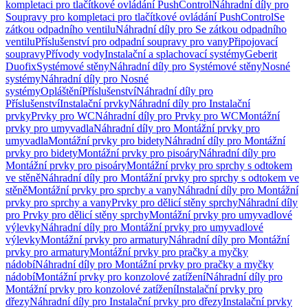
kompletaci pro tlačítkové ovládání PushControl
Náhradní díly pro
Soupravy pro kompletaci pro tlačítkové ovládání PushControl
Se
zátkou odpadního ventilu
Náhradní díly pro Se zátkou odpadního
ventilu
Příslušenství pro odpadní soupravy pro vany
Připojovací
soupravy
Přívody vody
Instalační a splachovací systémy
Geberit
Duofix
Systémové stěny
Náhradní díly pro Systémové stěny
Nosné
systémy
Náhradní díly pro Nosné
systémy
Opláštění
Příslušenství
Náhradní díly pro
Příslušenství
Instalační prvky
Náhradní díly pro Instalační
prvky
Prvky pro WC
Náhradní díly pro Prvky pro WC
Montážní
prvky pro umyvadla
Náhradní díly pro Montážní prvky pro
umyvadla
Montážní prvky pro bidety
Náhradní díly pro Montážní
prvky pro bidety
Montážní prvky pro pisoáry
Náhradní díly pro
Montážní prvky pro pisoáry
Montážní prvky pro sprchy s odtokem
ve stěně
Náhradní díly pro Montážní prvky pro sprchy s odtokem ve
stěně
Montážní prvky pro sprchy a vany
Náhradní díly pro Montážní
prvky pro sprchy a vany
Prvky pro dělicí stěny sprchy
Náhradní díly
pro Prvky pro dělicí stěny sprchy
Montážní prvky pro umyvadlové
výlevky
Náhradní díly pro Montážní prvky pro umyvadlové
výlevky
Montážní prvky pro armatury
Náhradní díly pro Montážní
prvky pro armatury
Montážní prvky pro pračky a myčky
nádobí
Náhradní díly pro Montážní prvky pro pračky a myčky
nádobí
Montážní prvky pro konzolové zatížení
Náhradní díly pro
Montážní prvky pro konzolové zatížení
Instalační prvky pro
dřezy
Náhradní díly pro Instalační prvky pro dřezy
Instalační prvky