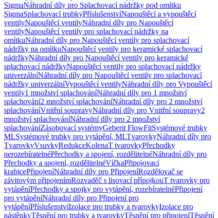
Sigma
Náhradní díly pro Splachovací nádržky pod omítku
Sigma
Splachovací trubky
Příslušenství
Napouštěcí a vypouštěcí
ventily
Napouštěcí ventily
Náhradní díly pro Napouštěcí
ventily
Napouštěcí ventily pro splachovací nádržky na
omítku
Náhradní díly pro Napouštěcí ventily pro splachovací
nádržky na omítku
Napouštěcí ventily pro keramické splachovací
nádržky
Náhradní díly pro Napouštěcí ventily pro keramické
splachovací nádržky
Napouštěcí ventily pro splachovací nádržky
univerzální
Náhradní díly pro Napouštěcí ventily pro splachovací
nádržky univerzální
Vypouštěcí ventily
Náhradní díly pro Vypouštěcí
ventily
1 množství splachování
Náhradní díly pro 1 množství
splachování
2 množství splachování
Náhradní díly pro 2 množství
splachování
Vnitřní soupravy
Náhradní díly pro Vnitřní soupravy
2
množství splachování
Náhradní díly pro 2 množství
splachování
Zásobovací systémy
Geberit FlowFit
Systémové trubky
ML
Systémové trubky pro vytápění, ML
Tvarovky
Náhradní díly pro
Tvarovky
Vsuvky
Redukce
Kolena
T tvarovky
Přechodky
nerozebíratelné
Přechodky a spojení, rozdělitelné
Náhradní díly pro
Přechodky a spojení, rozdělitelné
Víčka
Připojovací
krabice
Připojení
Náhradní díly pro Připojení
Rozdělovač se
závitovým připojením
Rozvaděč s lisovací přípojkou
T tvarovky pro
vytápění
Přechodky a spojky pro vytápění, rozebíratelné
Připojení
pro vytápění
Náhradní díly pro Připojení pro
vytápění
Příslušenství
Izolace pro trubky a tvarovky
Izolace pro
nástěnky
Těsnění pro trubky a tvarovky
Těsnění pro připojení
Těsnění