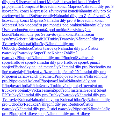
díly pro S lisovacími konci Mepla
S lisovacími konci Volex
S
připojeními Compact
S lisovacími konci Mapress
Náhradní díly pro S
lisovacími konci Mapress
Se závitovými konci
Náhradní díly pro Se
závitovými konci
Zpětné ventily
Náhradní díly pro Zpětné ventily
S
lisovacími konci Mapress
Náhradní díly pro S lisovacími konci
Mapress
Úsek vodoměru pro montáž pod omítku
Náhradní díly pro
Úsek vodoměru pro montáž pod omítku
Se závitovými
konci
Náhradní díly pro Se závitovými konci
Kanalizační
systémy
Geberit Silent-db20
Trubky
Tvarovky
Náhradní díly pro
Tvarovky
Kolena
Odbočky
Náhradní díly pro
Odbočky
Redukce
Čisticí tvarovky
Náhradní díly pro Čisticí
tvarovky
Tvarovky SuperTube
Kolena
Zvláštní
tvarovky
Připojení
Náhradní díly pro Připojení
Svařované
spoje
Hrdlové spoje
Náhradní díly pro Hrdlové spoje
Upínací
spojky
Přechodky na jiné materiály
Náhradní díly pro Přechodky na
jiné materiály
Připojení zařizovacích předmětů
Náhradní díly pro
Připojení zařizovacích předmětů
Připojovací kolena
Náhradní díly
pro Připojovací kolena
Připojovací hrdla
Náhradní díly pro
Připojovací hrdla
Příslušenství
Trubkové objímky
Upevnění pro
trubkové objímky
Víčka
Těsnění
Spotřební materiál
Geberit Silent-
PP
Trubky
Náhradní díly pro Trubky
Tvarovky
Náhradní díly pro
Tvarovky
Kolena
Náhradní díly pro Kolena
Odbočky
Náhradní díly
pro Odbočky
Redukce
Náhradní díly pro Redukce
Čisticí
tvarovky
Náhradní díly pro Čisticí tvarovky
Připojení
Náhradní díly
pro Připojení
Hrdlové spoje
Náhradní díly pro Hrdlové