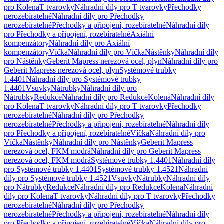
pro Kolena
T tvarovky
Náhradní díly pro T tvarovky
Přechodky
nerozebíratelné
Náhradní díly pro Přechodky
nerozebíratelné
Přechodky a připojení, rozebíratelné
Náhradní díly
pro Přechodky a připojení, rozebíratelné
Axiální
kompenzátory
Náhradní díly pro Axiální
kompenzátory
Víčka
Náhradní díly pro Víčka
Nástěnky
Náhradní díly
pro Nástěnky
Geberit Mapress nerezová ocel, plyn
Náhradní díly pro
Geberit Mapress nerezová ocel, plyn
Systémové trubky
1.4401
Náhradní díly pro Systémové trubky
1.4401
Vsuvky
Nátrubky
Náhradní díly pro
Nátrubky
Redukce
Náhradní díly pro Redukce
Kolena
Náhradní díly
pro Kolena
T tvarovky
Náhradní díly pro T tvarovky
Přechodky
nerozebíratelné
Náhradní díly pro Přechodky
nerozebíratelné
Přechodky a připojení, rozebíratelné
Náhradní díly
pro Přechodky a připojení, rozebíratelné
Víčka
Náhradní díly pro
Víčka
Nástěnky
Náhradní díly pro Nástěnky
Geberit Mapress
nerezová ocel, FKM modrá
Náhradní díly pro Geberit Mapress
nerezová ocel, FKM modrá
Systémové trubky 1.4401
Náhradní díly
pro Systémové trubky 1.4401
Systémové trubky 1.4521
Náhradní
díly pro Systémové trubky 1.4521
Vsuvky
Nátrubky
Náhradní díly
pro Nátrubky
Redukce
Náhradní díly pro Redukce
Kolena
Náhradní
díly pro Kolena
T tvarovky
Náhradní díly pro T tvarovky
Přechodky
nerozebíratelné
Náhradní díly pro Přechodky
nerozebíratelné
Přechodky a připojení, rozebíratelné
Náhradní díly
pro Přechodky a připojení, rozebíratelné
Víčka
Náhradní díly pro