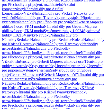
nerozebíratelné
Přechodky a připojení, rozebíratelné
Náhradní díly
pro Přechodky a připojení, rozebíratelné
Axiální
kompenzátory
Náhradní díly pro Axiální
kompenzátory
Víčka
Náhradní díly pro Víčka
T tvarovky pro
vytápění
Náhradní díly pro T tvarovky pro vytápění
Připojení pro
vytápění
Náhradní díly pro Připojení pro vytápění
Geberit Mapress
uhlíková ocel, FKM modrá
Náhradní díly pro Geberit Mapress
uhlíková ocel, FKM modrá
Systémové trubky 1.0034
Systémové
trubky 1.0215
Vsuvky
Nátrubky
Náhradní díly pro
Nátrubky
Redukce
Náhradní díly pro Redukce
Kolena
Náhradní díly
pro Kolena
T tvarovky
Náhradní díly pro T tvarovky
Přechodky
nerozebíratelné
Náhradní díly pro Přechodky
nerozebíratelné
Přechodky a připojení, rozebíratelné
Náhradní díly
pro Přechodky a připojení, rozebíratelné
Víčka
Náhradní díly pro
Víčka
Příslušenství pro Geberit Mapress uhlíková ocel
Těsnění pro
trubky a tvarovky
Kryty pro trubky
Upevnění pro trubky
Upevnění
pro připojení
Systémová těsnění
Sady šroubů pro přírubové
spoje
Geberit Mapress měď
Geberit Mapress měď
Náhradní díly pro
Geberit Mapress měď
Nátrubky
Náhradní díly pro
Nátrubky
Redukce
Náhradní díly pro Redukce
Kolena
Náhradní díly
pro Kolena
T tvarovky
Náhradní díly pro T tvarovky
Křížové
tvarovky
Náhradní díly pro Křížové tvarovky
Přechodky
nerozebíratelné
Náhradní díly pro Přechodky
nerozebíratelné
Přechodky a připojení, rozebíratelné
Náhradní díly
pro Přechodky a připojení, rozebíratelné
Víčka
Náhradní díly pro