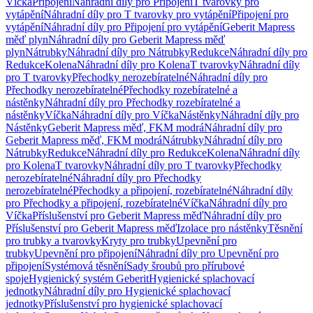
Víčka
Připojení
Náhradní díly pro Připojení
T tvarovky pro
vytápění
Náhradní díly pro T tvarovky pro vytápění
Připojení pro
vytápění
Náhradní díly pro Připojení pro vytápění
Geberit Mapress
měď plyn
Náhradní díly pro Geberit Mapress měď
plyn
Nátrubky
Náhradní díly pro Nátrubky
Redukce
Náhradní díly pro
Redukce
Kolena
Náhradní díly pro Kolena
T tvarovky
Náhradní díly
pro T tvarovky
Přechodky nerozebíratelné
Náhradní díly pro
Přechodky nerozebíratelné
Přechodky rozebíratelné a
nástěnky
Náhradní díly pro Přechodky rozebíratelné a
nástěnky
Víčka
Náhradní díly pro Víčka
Nástěnky
Náhradní díly pro
Nástěnky
Geberit Mapress měď, FKM modrá
Náhradní díly pro
Geberit Mapress měď, FKM modrá
Nátrubky
Náhradní díly pro
Nátrubky
Redukce
Náhradní díly pro Redukce
Kolena
Náhradní díly
pro Kolena
T tvarovky
Náhradní díly pro T tvarovky
Přechodky
nerozebíratelné
Náhradní díly pro Přechodky
nerozebíratelné
Přechodky a připojení, rozebíratelné
Náhradní díly
pro Přechodky a připojení, rozebíratelné
Víčka
Náhradní díly pro
Víčka
Příslušenství pro Geberit Mapress měď
Náhradní díly pro
Příslušenství pro Geberit Mapress měď
Izolace pro nástěnky
Těsnění
pro trubky a tvarovky
Kryty pro trubky
Upevnění pro
trubky
Upevnění pro připojení
Náhradní díly pro Upevnění pro
připojení
Systémová těsnění
Sady šroubů pro přírubové
spoje
Hygienický systém Geberit
Hygienické splachovací
jednotky
Náhradní díly pro Hygienické splachovací
jednotky
Příslušenství pro hygienické splachovací