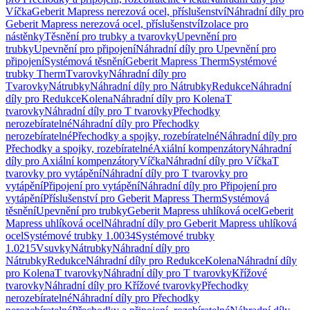
Víčka
Geberit Mapress nerezová ocel, příslušenství
Náhradní díly pro
Geberit Mapress nerezová ocel, příslušenství
Izolace pro
nástěnky
Těsnění pro trubky a tvarovky
Upevnění pro
trubky
Upevnění pro připojení
Náhradní díly pro Upevnění pro
připojení
Systémová těsnění
Geberit Mapress Therm
Systémové
trubky Therm
Tvarovky
Náhradní díly pro
Tvarovky
Nátrubky
Náhradní díly pro Nátrubky
Redukce
Náhradní
díly pro Redukce
Kolena
Náhradní díly pro Kolena
T
tvarovky
Náhradní díly pro T tvarovky
Přechodky
nerozebíratelné
Náhradní díly pro Přechodky
nerozebíratelné
Přechodky a spojky, rozebíratelné
Náhradní díly pro
Přechodky a spojky, rozebíratelné
Axiální kompenzátory
Náhradní
díly pro Axiální kompenzátory
Víčka
Náhradní díly pro Víčka
T
tvarovky pro vytápění
Náhradní díly pro T tvarovky pro
vytápění
Připojení pro vytápění
Náhradní díly pro Připojení pro
vytápění
Příslušenství pro Geberit Mapress Therm
Systémová
těsnění
Upevnění pro trubky
Geberit Mapress uhlíková ocel
Geberit
Mapress uhlíková ocel
Náhradní díly pro Geberit Mapress uhlíková
ocel
Systémové trubky 1.0034
Systémové trubky
1.0215
Vsuvky
Nátrubky
Náhradní díly pro
Nátrubky
Redukce
Náhradní díly pro Redukce
Kolena
Náhradní díly
pro Kolena
T tvarovky
Náhradní díly pro T tvarovky
Křížové
tvarovky
Náhradní díly pro Křížové tvarovky
Přechodky
nerozebíratelné
Náhradní díly pro Přechodky