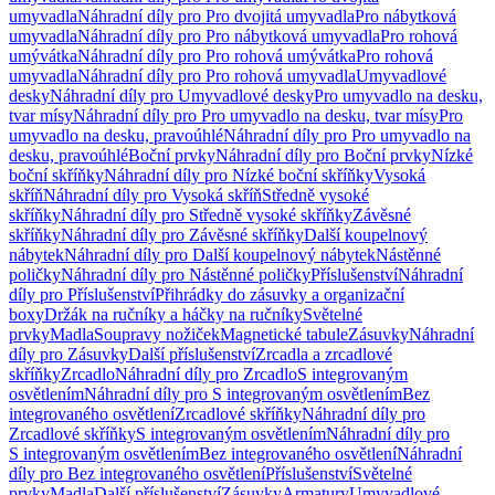
umyvadla
Náhradní díly pro Pro dvojitá umyvadla
Pro nábytková
umyvadla
Náhradní díly pro Pro nábytková umyvadla
Pro rohová
umývátka
Náhradní díly pro Pro rohová umývátka
Pro rohová
umyvadla
Náhradní díly pro Pro rohová umyvadla
Umyvadlové
desky
Náhradní díly pro Umyvadlové desky
Pro umyvadlo na desku,
tvar mísy
Náhradní díly pro Pro umyvadlo na desku, tvar mísy
Pro
umyvadlo na desku, pravoúhlé
Náhradní díly pro Pro umyvadlo na
desku, pravoúhlé
Boční prvky
Náhradní díly pro Boční prvky
Nízké
boční skříňky
Náhradní díly pro Nízké boční skříňky
Vysoká
skříň
Náhradní díly pro Vysoká skříň
Středně vysoké
skříňky
Náhradní díly pro Středně vysoké skříňky
Závěsné
skříňky
Náhradní díly pro Závěsné skříňky
Další koupelnový
nábytek
Náhradní díly pro Další koupelnový nábytek
Nástěnné
poličky
Náhradní díly pro Nástěnné poličky
Příslušenství
Náhradní
díly pro Příslušenství
Přihrádky do zásuvky a organizační
boxy
Držák na ručníky a háčky na ručníky
Světelné
prvky
Madla
Soupravy nožiček
Magnetické tabule
Zásuvky
Náhradní
díly pro Zásuvky
Další příslušenství
Zrcadla a zrcadlové
skříňky
Zrcadlo
Náhradní díly pro Zrcadlo
S integrovaným
osvětlením
Náhradní díly pro S integrovaným osvětlením
Bez
integrovaného osvětlení
Zrcadlové skříňky
Náhradní díly pro
Zrcadlové skříňky
S integrovaným osvětlením
Náhradní díly pro
S integrovaným osvětlením
Bez integrovaného osvětlení
Náhradní
díly pro Bez integrovaného osvětlení
Příslušenství
Světelné
prvky
Madla
Další příslušenství
Zásuvky
Armatury
Umyvadlové