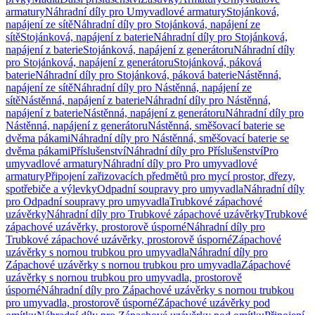
armatury
Náhradní díly pro Umyvadlové armatury
Stojánková,
napájení ze sítě
Náhradní díly pro Stojánková, napájení ze
sítě
Stojánková, napájení z baterie
Náhradní díly pro Stojánková,
napájení z baterie
Stojánková, napájení z generátoru
Náhradní díly
pro Stojánková, napájení z generátoru
Stojánková, páková
baterie
Náhradní díly pro Stojánková, páková baterie
Nástěnná,
napájení ze sítě
Náhradní díly pro Nástěnná, napájení ze
sítě
Nástěnná, napájení z baterie
Náhradní díly pro Nástěnná,
napájení z baterie
Nástěnná, napájení z generátoru
Náhradní díly pro
Nástěnná, napájení z generátoru
Nástěnná, směšovací baterie se
dvěma pákami
Náhradní díly pro Nástěnná, směšovací baterie se
dvěma pákami
Příslušenství
Náhradní díly pro Příslušenství
Pro
umyvadlové armatury
Náhradní díly pro Pro umyvadlové
armatury
Připojení zařizovacích předmětů pro mycí prostor, dřezy,
spotřebiče a výlevky
Odpadní soupravy pro umyvadla
Náhradní díly
pro Odpadní soupravy pro umyvadla
Trubkové zápachové
uzávěrky
Náhradní díly pro Trubkové zápachové uzávěrky
Trubkové
zápachové uzávěrky, prostorově úsporné
Náhradní díly pro
Trubkové zápachové uzávěrky, prostorově úsporné
Zápachové
uzávěrky s nornou trubkou pro umyvadla
Náhradní díly pro
Zápachové uzávěrky s nornou trubkou pro umyvadla
Zápachové
uzávěrky s nornou trubkou pro umyvadla, prostorově
úsporné
Náhradní díly pro Zápachové uzávěrky s nornou trubkou
pro umyvadla, prostorově úsporné
Zápachové uzávěrky pod