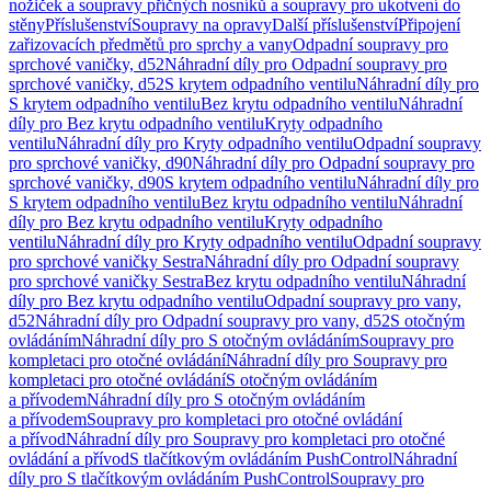
nožiček a soupravy příčných nosníků a soupravy pro ukotvení do
stěny
Příslušenství
Soupravy na opravy
Další příslušenství
Připojení
zařizovacích předmětů pro sprchy a vany
Odpadní soupravy pro
sprchové vaničky, d52
Náhradní díly pro Odpadní soupravy pro
sprchové vaničky, d52
S krytem odpadního ventilu
Náhradní díly pro
S krytem odpadního ventilu
Bez krytu odpadního ventilu
Náhradní
díly pro Bez krytu odpadního ventilu
Kryty odpadního
ventilu
Náhradní díly pro Kryty odpadního ventilu
Odpadní soupravy
pro sprchové vaničky, d90
Náhradní díly pro Odpadní soupravy pro
sprchové vaničky, d90
S krytem odpadního ventilu
Náhradní díly pro
S krytem odpadního ventilu
Bez krytu odpadního ventilu
Náhradní
díly pro Bez krytu odpadního ventilu
Kryty odpadního
ventilu
Náhradní díly pro Kryty odpadního ventilu
Odpadní soupravy
pro sprchové vaničky Sestra
Náhradní díly pro Odpadní soupravy
pro sprchové vaničky Sestra
Bez krytu odpadního ventilu
Náhradní
díly pro Bez krytu odpadního ventilu
Odpadní soupravy pro vany,
d52
Náhradní díly pro Odpadní soupravy pro vany, d52
S otočným
ovládáním
Náhradní díly pro S otočným ovládáním
Soupravy pro
kompletaci pro otočné ovládání
Náhradní díly pro Soupravy pro
kompletaci pro otočné ovládání
S otočným ovládáním
a přívodem
Náhradní díly pro S otočným ovládáním
a přívodem
Soupravy pro kompletaci pro otočné ovládání
a přívod
Náhradní díly pro Soupravy pro kompletaci pro otočné
ovládání a přívod
S tlačítkovým ovládáním PushControl
Náhradní
díly pro S tlačítkovým ovládáním PushControl
Soupravy pro