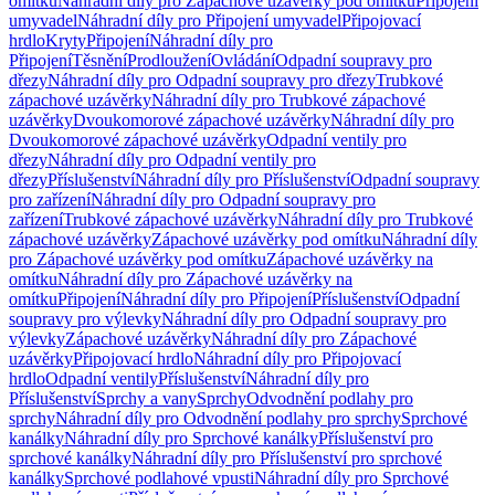
omítku
Náhradní díly pro Zápachové uzávěrky pod omítku
Připojení
umyvadel
Náhradní díly pro Připojení umyvadel
Připojovací
hrdlo
Kryty
Připojení
Náhradní díly pro
Připojení
Těsnění
Prodloužení
Ovládání
Odpadní soupravy pro
dřezy
Náhradní díly pro Odpadní soupravy pro dřezy
Trubkové
zápachové uzávěrky
Náhradní díly pro Trubkové zápachové
uzávěrky
Dvoukomorové zápachové uzávěrky
Náhradní díly pro
Dvoukomorové zápachové uzávěrky
Odpadní ventily pro
dřezy
Náhradní díly pro Odpadní ventily pro
dřezy
Příslušenství
Náhradní díly pro Příslušenství
Odpadní soupravy
pro zařízení
Náhradní díly pro Odpadní soupravy pro
zařízení
Trubkové zápachové uzávěrky
Náhradní díly pro Trubkové
zápachové uzávěrky
Zápachové uzávěrky pod omítku
Náhradní díly
pro Zápachové uzávěrky pod omítku
Zápachové uzávěrky na
omítku
Náhradní díly pro Zápachové uzávěrky na
omítku
Připojení
Náhradní díly pro Připojení
Příslušenství
Odpadní
soupravy pro výlevky
Náhradní díly pro Odpadní soupravy pro
výlevky
Zápachové uzávěrky
Náhradní díly pro Zápachové
uzávěrky
Připojovací hrdlo
Náhradní díly pro Připojovací
hrdlo
Odpadní ventily
Příslušenství
Náhradní díly pro
Příslušenství
Sprchy a vany
Sprchy
Odvodnění podlahy pro
sprchy
Náhradní díly pro Odvodnění podlahy pro sprchy
Sprchové
kanálky
Náhradní díly pro Sprchové kanálky
Příslušenství pro
sprchové kanálky
Náhradní díly pro Příslušenství pro sprchové
kanálky
Sprchové podlahové vpusti
Náhradní díly pro Sprchové