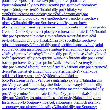
podlahové vpusti
Příslušenství pro sprchové podlahové
vpusti
Náhradní díly pro Příslušenství pro sprchové podlahové
vpusti
Odtoky ve stěně
Náhradní díly pro Odtoky ve
stěně
Příslušenství pro odtoky ve stěně
Náhradní díly pro
Příslušenství pro odtoky ve stěně
Sprchové vaničky a sprchové
plochy
Náhradní díly pro Sprchové vaničky a sprchové
plochy
Sprchové vaničky z minerálního materiálu a instalační prvky
Geberit Duofix
Sprchovací plochy z minerálních materiálů
Náhradní
díly pro Sprchovací plochy z minerálních materiálů
Instalační
prvky
Náhradní díly pro Instalační prvky
Specifické sprchové
odpadní soupravy
Náhradní díly pro Specifické sprchové odpadní
soupravy
Příslušenství
Sprchové zástěny
Náhradní díly pro Sprchové
zástěny
Sprchové zástěny
Náhradní díly pro Sprchové zástěny
Pevné
boční sprchové stěny pro sprchu Walk-In
Náhradní díly pro Pevné
boční sprchové stěny pro sprchu Walk-In
Vanové zástěny
Náhradní
díly pro Vanové zástěny
Sprchové dveře
Náhradní díly pro Sprchové
dveře
Příslušenství
Náhradní díly pro Příslušenství
Výklenkové
odkládací boxy pro sprchy
Výklenkové odkládací
boxy
Příslušenství
Vany
Vany ze sanitárního akrylátu
Náhradní díly
pro Vany ze sanitárního akrylátu
Obdélníkové vany
Náhradní díly
pro Obdélníkové vany
Vany z minerálního materiálu
Náhradní díly
pro Vany z minerálního materiálu
Vaničky pro miminka
Náhradní
díly pro Vaničky pro miminka
Instalační prvky
Náhradní díly pro
Instalační prvky
Soupravy nožiček a soupravy příčných nosníků
a soupravy pro ukotvení do stěny
Náhradní díly pro Soupravy