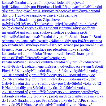
kolena
Náhradní díly pro Připojovací kolena
Připojovací
hrdla
Náhradní díly pro Připojovací hrdla
Připojovací hrdla
Náhradní
díly pro Připojovací hrdla
Trubkové zápachové uzávěrky
Náhradní
díly pro Trubkové zápachové uzávěrky
Zápachové
uzávěrky
Náhradní díly pro Zápachové
uzávěrky
Příslušenství
Trubkové objímky
Upevnění pro trubkové
objímky
Nosné korýtka
Víčka
Těsnění
Ochranné zátky
Spotřební
materiál
Požární ochrana, zvuková izolace a ochrana proti
vlhkosti
Požární ochrana
Náhradní díly pro Požární ochrana
Požární
ochrana pro kanalizační systémy
Náhradní díly pro Požární ochrana
pro kanalizační systémy
Zvuková izolace
Izolace pro přerušení hluku
šířeného konstrukcemi
Izolace pro přerušení hluku šířeného
konstrukcemi a proti hluku šířenému vzduchem
Ochrana proti
vlhkosti
Těsnění
Přivzdušňovací ventily pro
kanalizaci
Přivzdušňovací ventily
Náhradní díly pro Přivzdušňovací
ventily
Prvky k zadržení energie
Střešní odvodňovací systém Geberit
Pluvia
Střešní vtoky
Náhradní díly pro Střešní vtoky
Střešní vtoky do
12 l/s
Náhradní díly pro Střešní vtoky do 12 l/s
Střešní vtoky do
25 l/s
Náhradní díly pro Střešní vtoky do 25 l/s
Střešní vtoky pro
žlaby
Náhradní díly pro Střešní vtoky pro žlaby
Střešní vtoky do 12
l/s
Náhradní díly pro Střešní vtoky do 12 l/s
Střešní vtoky do
25 l/s
Náhradní díly pro Střešní vtoky do 25 l/s
Prvky parotěsných
zábran
Náhradní díly pro Prvky parotěsných zábran
Pro střešní vtoky
do 12 l/s
Náhradní díly pro Pro střešní vtoky do 12 l/s
Pro střešní
vtoky do 25 l/s
Nouzové přepady
Náhradní díly pro Nouzové