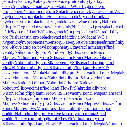
jednotky
Senzory
Kabely
Omezovače průtoku
Kryty a krycí
desky
Splachovací nádržky a ovládání WC s hygienickým
proplachem
Náhradní díly pro Splachovací nádržky a ovládání WC s
hygienickým proplachem
Splachovací nádržky pod omítku s
hygienickým proplachem
Hygienické vestavěné moduly
Náhradní
díly pro Hygienické vestavěné moduly
Příslušenství pro splachovací
nádržky a ovládání WC s hygienickým proplachem
Náhradní díly
pro Příslušenství pro splachovací nádržky a ovládání WC s
hygienickým proplachem
Senzory
Kabely
Síťové zdroje
Náhradní díly
pro Síťové zdroje
Síťové komponenty
Uzavírací armatury
Přímé
ventily
Náhradní díly pro Přímé ventily
S lisovacími konci
Mapress
Náhradní díly pro S lisovacími konci Mapress
Šikmé
ventily
Náhradní díly pro Šikmé ventily
S lisovacími přípojkami
FlowFit
Náhradní díly pro S lisovacími přípojkami FlowFit
S
lisovacími konci Mepla
Náhradní díly pro S lisovacími konci Mepla
S
lisovacími konci Mapress
Náhradní díly pro S lisovacími konci
Mapress
Kulové kohouty
Náhradní díly pro Kulové
kohouty
S lisovacími přípojkami FlowFit
Náhradní díly pro
S lisovacími přípojkami FlowFit
S lisovacími konci Mepla
Náhradní
díly pro S lisovacími konci Mepla
S lisovacími konci
Mapress
Náhradní díly pro S lisovacími konci Mapress
S lisovacími
konci Mapress, FKM modrá
Kulové kohouty pro montáž pod
omítku
Náhradní díly pro Kulové kohouty pro montáž pod
omítku
S lisovacími přípojkami FlowFit
Náhradní díly pro
S lisovacími přípojkami FlowFit
S lisovacími konci Mepla
Náhradní