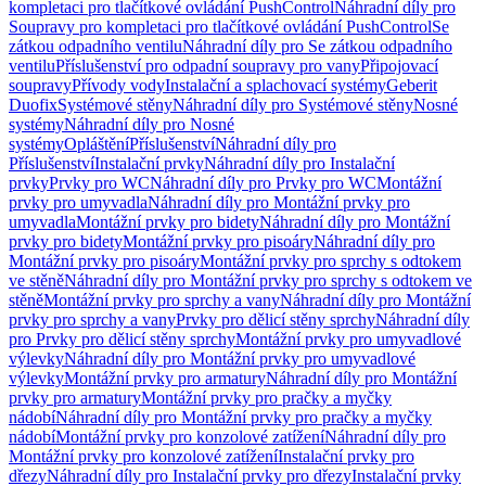
kompletaci pro tlačítkové ovládání PushControl
Náhradní díly pro
Soupravy pro kompletaci pro tlačítkové ovládání PushControl
Se
zátkou odpadního ventilu
Náhradní díly pro Se zátkou odpadního
ventilu
Příslušenství pro odpadní soupravy pro vany
Připojovací
soupravy
Přívody vody
Instalační a splachovací systémy
Geberit
Duofix
Systémové stěny
Náhradní díly pro Systémové stěny
Nosné
systémy
Náhradní díly pro Nosné
systémy
Opláštění
Příslušenství
Náhradní díly pro
Příslušenství
Instalační prvky
Náhradní díly pro Instalační
prvky
Prvky pro WC
Náhradní díly pro Prvky pro WC
Montážní
prvky pro umyvadla
Náhradní díly pro Montážní prvky pro
umyvadla
Montážní prvky pro bidety
Náhradní díly pro Montážní
prvky pro bidety
Montážní prvky pro pisoáry
Náhradní díly pro
Montážní prvky pro pisoáry
Montážní prvky pro sprchy s odtokem
ve stěně
Náhradní díly pro Montážní prvky pro sprchy s odtokem ve
stěně
Montážní prvky pro sprchy a vany
Náhradní díly pro Montážní
prvky pro sprchy a vany
Prvky pro dělicí stěny sprchy
Náhradní díly
pro Prvky pro dělicí stěny sprchy
Montážní prvky pro umyvadlové
výlevky
Náhradní díly pro Montážní prvky pro umyvadlové
výlevky
Montážní prvky pro armatury
Náhradní díly pro Montážní
prvky pro armatury
Montážní prvky pro pračky a myčky
nádobí
Náhradní díly pro Montážní prvky pro pračky a myčky
nádobí
Montážní prvky pro konzolové zatížení
Náhradní díly pro
Montážní prvky pro konzolové zatížení
Instalační prvky pro
dřezy
Náhradní díly pro Instalační prvky pro dřezy
Instalační prvky