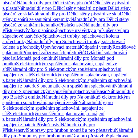
pisoárů
Náhradní díly pro Dělicí stěny pisoárů
Dělicí stěny pisoárů
z plastu
Náhradní díly pro Dělicí stěny pisoárů z plastu
Dělicí stěny
pisoárů ze skla
Náhradní díly pro Dělicí stěny pisoárů ze skla
Dělicí
stěny pisoárů ze sanitární keramiky
Náhradní díly pro Dělicí stěny
pisoárů ze sanitární keramiky
Příslušenství
Náhradní díly pro
Příslušenství
Víko pisoáru
Zápachové uzávěrky a příslušenství pro
zápachové uzávěrky
Splachovací trubky, splachovací kolena
a přechodky
Náhradní díly pro Splachovací trubky, splachovací
kolena a přechodky
Upevňovací materiál
Odpadní ventily
Rozdělovač
spláchnutí
Připojení zařizovacích předmětů
Ovládání splachování
pisoárů
Montáž pod omítku
Náhradní díly pro Montáž pod
omítku
S elektronickým spuštěním splachování, napájení ze
sítě
Náhradní díly pro S elektronickým spuštěním splachování,
napájení ze sítě
S elektronickým spuštěním splachování, napájení
z baterie
Náhradní díly pro S elektronickým spuštěním splachování,
napájení z baterie
S pneumatickým spuštěním splachování
Náhradní
díly pro S pneumatickým spuštěním splachování
Basic
Náhradní díly
pro Basic
Na omítku
Náhradní díly pro Na omítku
S elektronickým
spuštěním splachování, napájení ze sítě
Náhradní díly pro
S elektronickým spuštěním splachování, napájení ze
sítě
S elektronickým spuštěním splachování, napájení
z baterie
Náhradní díly pro S elektronickým spuštěním splachování,
napájení z baterie
Příslušenství
Náhradní díly pro
Příslušenství
Soupravy pro hrubou montáž a pro přestavbu
Náhradní
díly pro Soupravy pro hrubou montáž a pro přestavbu
Splachovací