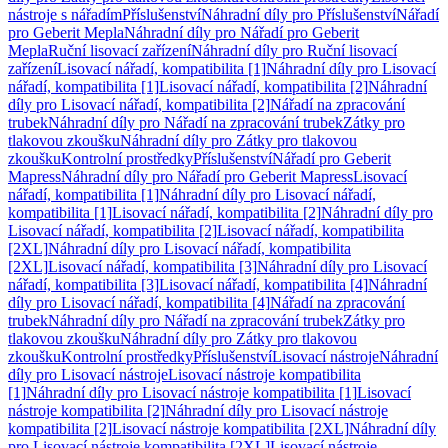
nástroje s nářadím
Příslušenství
Náhradní díly pro Příslušenství
Nářadí
pro Geberit Mepla
Náhradní díly pro Nářadí pro Geberit
Mepla
Ruční lisovací zařízení
Náhradní díly pro Ruční lisovací
zařízení
Lisovací nářadí, kompatibilita [1]
Náhradní díly pro Lisovací
nářadí, kompatibilita [1]
Lisovací nářadí, kompatibilita [2]
Náhradní
díly pro Lisovací nářadí, kompatibilita [2]
Nářadí na zpracování
trubek
Náhradní díly pro Nářadí na zpracování trubek
Zátky pro
tlakovou zkoušku
Náhradní díly pro Zátky pro tlakovou
zkoušku
Kontrolní prostředky
Příslušenství
Nářadí pro Geberit
Mapress
Náhradní díly pro Nářadí pro Geberit Mapress
Lisovací
nářadí, kompatibilita [1]
Náhradní díly pro Lisovací nářadí,
kompatibilita [1]
Lisovací nářadí, kompatibilita [2]
Náhradní díly pro
Lisovací nářadí, kompatibilita [2]
Lisovací nářadí, kompatibilita
[2XL]
Náhradní díly pro Lisovací nářadí, kompatibilita
[2XL]
Lisovací nářadí, kompatibilita [3]
Náhradní díly pro Lisovací
nářadí, kompatibilita [3]
Lisovací nářadí, kompatibilita [4]
Náhradní
díly pro Lisovací nářadí, kompatibilita [4]
Nářadí na zpracování
trubek
Náhradní díly pro Nářadí na zpracování trubek
Zátky pro
tlakovou zkoušku
Náhradní díly pro Zátky pro tlakovou
zkoušku
Kontrolní prostředky
Příslušenství
Lisovací nástroje
Náhradní
díly pro Lisovací nástroje
Lisovací nástroje kompatibilita
[1]
Náhradní díly pro Lisovací nástroje kompatibilita [1]
Lisovací
nástroje kompatibilita [2]
Náhradní díly pro Lisovací nástroje
kompatibilita [2]
Lisovací nástroje kompatibilita [2XL]
Náhradní díly
pro Lisovací nástroje kompatibilita [2XL]
Lisovací nástroje,