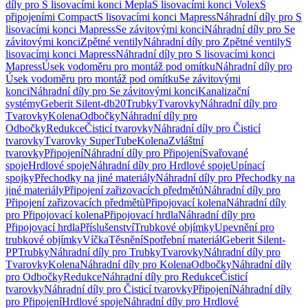
díly pro S lisovacími konci Mepla
S lisovacími konci Volex
S
připojeními Compact
S lisovacími konci Mapress
Náhradní díly pro S
lisovacími konci Mapress
Se závitovými konci
Náhradní díly pro Se
závitovými konci
Zpětné ventily
Náhradní díly pro Zpětné ventily
S
lisovacími konci Mapress
Náhradní díly pro S lisovacími konci
Mapress
Úsek vodoměru pro montáž pod omítku
Náhradní díly pro
Úsek vodoměru pro montáž pod omítku
Se závitovými
konci
Náhradní díly pro Se závitovými konci
Kanalizační
systémy
Geberit Silent-db20
Trubky
Tvarovky
Náhradní díly pro
Tvarovky
Kolena
Odbočky
Náhradní díly pro
Odbočky
Redukce
Čisticí tvarovky
Náhradní díly pro Čisticí
tvarovky
Tvarovky SuperTube
Kolena
Zvláštní
tvarovky
Připojení
Náhradní díly pro Připojení
Svařované
spoje
Hrdlové spoje
Náhradní díly pro Hrdlové spoje
Upínací
spojky
Přechodky na jiné materiály
Náhradní díly pro Přechodky na
jiné materiály
Připojení zařizovacích předmětů
Náhradní díly pro
Připojení zařizovacích předmětů
Připojovací kolena
Náhradní díly
pro Připojovací kolena
Připojovací hrdla
Náhradní díly pro
Připojovací hrdla
Příslušenství
Trubkové objímky
Upevnění pro
trubkové objímky
Víčka
Těsnění
Spotřební materiál
Geberit Silent-
PP
Trubky
Náhradní díly pro Trubky
Tvarovky
Náhradní díly pro
Tvarovky
Kolena
Náhradní díly pro Kolena
Odbočky
Náhradní díly
pro Odbočky
Redukce
Náhradní díly pro Redukce
Čisticí
tvarovky
Náhradní díly pro Čisticí tvarovky
Připojení
Náhradní díly
pro Připojení
Hrdlové spoje
Náhradní díly pro Hrdlové