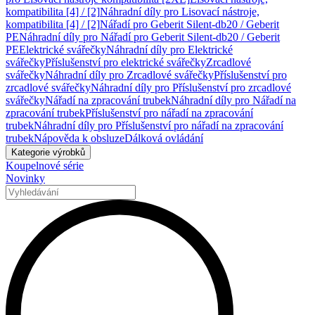
kompatibilita [4] / [2]
Náhradní díly pro Lisovací nástroje,
kompatibilita [4] / [2]
Nářadí pro Geberit Silent-db20 / Geberit
PE
Náhradní díly pro Nářadí pro Geberit Silent-db20 / Geberit
PE
Elektrické svářečky
Náhradní díly pro Elektrické
svářečky
Příslušenství pro elektrické svářečky
Zrcadlové
svářečky
Náhradní díly pro Zrcadlové svářečky
Příslušenství pro
zrcadlové svářečky
Náhradní díly pro Příslušenství pro zrcadlové
svářečky
Nářadí na zpracování trubek
Náhradní díly pro Nářadí na
zpracování trubek
Příslušenství pro nářadí na zpracování
trubek
Náhradní díly pro Příslušenství pro nářadí na zpracování
trubek
Nápověda k obsluze
Dálková ovládání
Kategorie výrobků
Koupelnové série
Novinky