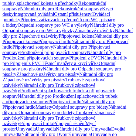
trubky, splachovací kolena a přechodky
Rekonstrukční
soupravy
Náhradní díly pro Rekonstrukční soupravy
Krycí
desky
Integrovaná ovládání
Ostatní příslušenství
Ovládací
pomůcky
Připojení zařizovacích předmětů pro WC, pisoáry
a bidety
Odpadní soupravy pro WC a výlevky
Náhradní díly pro
Odpadní soupravy pro WC a výlevky
Zápachové uzávěrky
Náhradní
díly pro Zápachové uzávěrky
Připojovací kolena
Náhradní díly pro
Připojovací kolena
Připojovací hrdlo
Náhradní díly pro Připojovací
hrdlo
Připojovací soupravy
Náhradní díly pro Připojovací
soupravy
Prodloužení připojovacích souprav
Náhradní díly pro
Prodloužení připojovacích souprav
Připojení z PVC
Náhradní díly
pro Připojení z PVC
Těsnicí manžety a krycí víčka
Odpadní
soupravy pro pisoáry
Náhradní díly pro Odpadní soupravy pro
pisoáry
Zápachové uzávěrky pro pisoáry
Náhradní díly pro
Zápachové uzávěrky pro pisoáry
Trubkové zápachové
uzávěrky
Náhradní díly pro Trubkové zápachové
uzávěrky
Prodloužení splachovacích trubek a připojovacích
souprav
Náhradní díly pro Prodloužení splachovacích trubek
a připojovacích souprav
Připojovací hrdlo
Náhradní díly pro
Připojovací hrdlo
Manžety
Odpadní soupravy pro bidety
Náhradní
díly pro Odpadní soupravy pro bidety
Trubkové zápachové
uzávěrky
Náhradní díly pro Trubkové zápachové
uzávěrky
Připojovací hrdlo
Připojení
Těsnění
Mycí
prostor
Umyvadla
Umyvadla
Náhradní díly pro Umyvadla
Dvojitá
umyvadla
Náhradní díly pro Dvojitá umyvadla
Umyvadla do