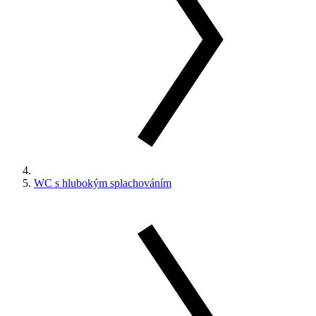
WC s hlubokým splachováním