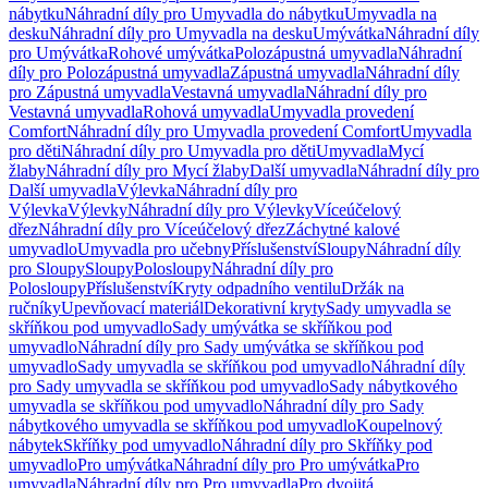
nábytku
Náhradní díly pro Umyvadla do nábytku
Umyvadla na
desku
Náhradní díly pro Umyvadla na desku
Umývátka
Náhradní díly
pro Umývátka
Rohové umývátka
Polozápustná umyvadla
Náhradní
díly pro Polozápustná umyvadla
Zápustná umyvadla
Náhradní díly
pro Zápustná umyvadla
Vestavná umyvadla
Náhradní díly pro
Vestavná umyvadla
Rohová umyvadla
Umyvadla provedení
Comfort
Náhradní díly pro Umyvadla provedení Comfort
Umyvadla
pro děti
Náhradní díly pro Umyvadla pro děti
Umyvadla
Mycí
žlaby
Náhradní díly pro Mycí žlaby
Další umyvadla
Náhradní díly pro
Další umyvadla
Výlevka
Náhradní díly pro
Výlevka
Výlevky
Náhradní díly pro Výlevky
Víceúčelový
dřez
Náhradní díly pro Víceúčelový dřez
Záchytné kalové
umyvadlo
Umyvadla pro učebny
Příslušenství
Sloupy
Náhradní díly
pro Sloupy
Sloupy
Polosloupy
Náhradní díly pro
Polosloupy
Příslušenství
Kryty odpadního ventilu
Držák na
ručníky
Upevňovací materiál
Dekorativní kryty
Sady umyvadla se
skříňkou pod umyvadlo
Sady umývátka se skříňkou pod
umyvadlo
Náhradní díly pro Sady umývátka se skříňkou pod
umyvadlo
Sady umyvadla se skříňkou pod umyvadlo
Náhradní díly
pro Sady umyvadla se skříňkou pod umyvadlo
Sady nábytkového
umyvadla se skříňkou pod umyvadlo
Náhradní díly pro Sady
nábytkového umyvadla se skříňkou pod umyvadlo
Koupelnový
nábytek
Skříňky pod umyvadlo
Náhradní díly pro Skříňky pod
umyvadlo
Pro umývátka
Náhradní díly pro Pro umývátka
Pro
umyvadla
Náhradní díly pro Pro umyvadla
Pro dvojitá