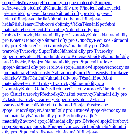
spoje
Čelisťové spoje
Přechodky na jiné materiály
Připojení
zařizovacích předmětů
Náhradní díly pro Připojení zařizovacích
předmětů
Připojovací kolena
Náhradní díly pro Připojovací
kolena
Připojovací hrdla
Náhradní díly pro Připojovací
hrdla
Příslušenství
Trubkové objímky
Víčka
Těsnění
Spotřební
materiál
Geberit Silent-Pro
Trubky
Náhradní díly pro
Trubky
Tvarovky
Náhradní díly pro Tvarovky
Kolena
Náhradní díly
pro Kolena
Odbočky
Náhradní díly pro Odbočky
Redukce
Náhradní
díly pro Redukce
Čisticí tvarovky
Náhradní díly pro Čisticí
tvarovky
Tvarovky SuperTube
Náhradní díly pro Tvarovky
SuperTube
Kolena
Náhradní díly pro Kolena
Odbočky
Náhradní díly
pro Odbočky
Připojení
Náhradní díly pro Připojení
Hrdlové
spoje
Náhradní díly pro Hrdlové spoje
Čelisťové spoje
Přechodky na
jiné materiály
Příslušenství
Náhradní díly pro Příslušenství
Trubkové
objímky
Víčka
Těsnění
Náhradní díly pro Těsnění
Spotřební
materiál
Geberit PE
Trubky
Tvarovky
Náhradní díly pro
Tvarovky
Kolena
Odbočky
Redukce
Čisticí tvarovky
Náhradní díly
pro Čisticí tvarovky
Přechodky
Zvláštní tvarovky
Náhradní díly pro
Zvláštní tvarovky
Tvarovky SuperTube
Kolena
Zvláštní
tvarovky
Připojení
Náhradní díly pro Připojení
Svařované
spoje
Hrdlové spoje
Náhradní díly pro Hrdlové spoje
Přechodky na
jiné materiály
Náhradní díly pro Přechodky na jiné
materiály
Závitové spoje
Náhradní díly pro Závitové spoje
Přírubové
spoje
Spojovací pouzdra
Připojení zařizovacích předmětů
Náhradní
díly pro Připojení zařizovacích předmětů
Připojovací