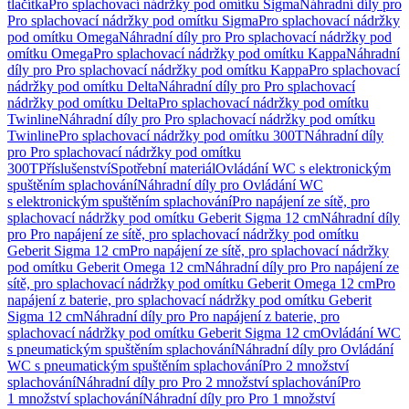
tlačítka
Pro splachovací nádržky pod omítku Sigma
Náhradní díly pro
Pro splachovací nádržky pod omítku Sigma
Pro splachovací nádržky
pod omítku Omega
Náhradní díly pro Pro splachovací nádržky pod
omítku Omega
Pro splachovací nádržky pod omítku Kappa
Náhradní
díly pro Pro splachovací nádržky pod omítku Kappa
Pro splachovací
nádržky pod omítku Delta
Náhradní díly pro Pro splachovací
nádržky pod omítku Delta
Pro splachovací nádržky pod omítku
Twinline
Náhradní díly pro Pro splachovací nádržky pod omítku
Twinline
Pro splachovací nádržky pod omítku 300T
Náhradní díly
pro Pro splachovací nádržky pod omítku
300T
Příslušenství
Spotřební materiál
Ovládání WC s elektronickým
spuštěním splachování
Náhradní díly pro Ovládání WC
s elektronickým spuštěním splachování
Pro napájení ze sítě, pro
splachovací nádržky pod omítku Geberit Sigma 12 cm
Náhradní díly
pro Pro napájení ze sítě, pro splachovací nádržky pod omítku
Geberit Sigma 12 cm
Pro napájení ze sítě, pro splachovací nádržky
pod omítku Geberit Omega 12 cm
Náhradní díly pro Pro napájení ze
sítě, pro splachovací nádržky pod omítku Geberit Omega 12 cm
Pro
napájení z baterie, pro splachovací nádržky pod omítku Geberit
Sigma 12 cm
Náhradní díly pro Pro napájení z baterie, pro
splachovací nádržky pod omítku Geberit Sigma 12 cm
Ovládání WC
s pneumatickým spuštěním splachování
Náhradní díly pro Ovládání
WC s pneumatickým spuštěním splachování
Pro 2 množství
splachování
Náhradní díly pro Pro 2 množství splachování
Pro
1 množství splachování
Náhradní díly pro Pro 1 množství