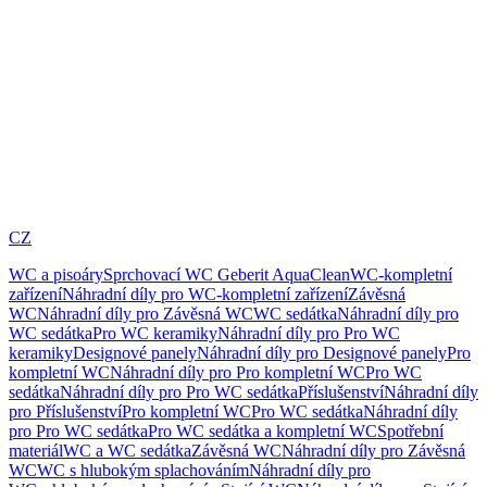
CZ
WC a pisoáry
Sprchovací WC Geberit AquaClean
WC-kompletní
zařízení
Náhradní díly pro WC-kompletní zařízení
Závěsná
WC
Náhradní díly pro Závěsná WC
WC sedátka
Náhradní díly pro
WC sedátka
Pro WC keramiky
Náhradní díly pro Pro WC
keramiky
Designové panely
Náhradní díly pro Designové panely
Pro
kompletní WC
Náhradní díly pro Pro kompletní WC
Pro WC
sedátka
Náhradní díly pro Pro WC sedátka
Příslušenství
Náhradní díly
pro Příslušenství
Pro kompletní WC
Pro WC sedátka
Náhradní díly
pro Pro WC sedátka
Pro WC sedátka a kompletní WC
Spotřební
materiál
WC a WC sedátka
Závěsná WC
Náhradní díly pro Závěsná
WC
WC s hlubokým splachováním
Náhradní díly pro