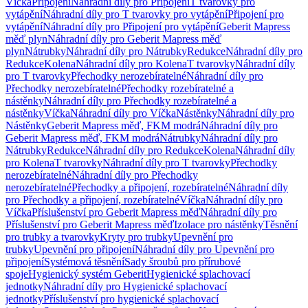
Víčka
Připojení
Náhradní díly pro Připojení
T tvarovky pro
vytápění
Náhradní díly pro T tvarovky pro vytápění
Připojení pro
vytápění
Náhradní díly pro Připojení pro vytápění
Geberit Mapress
měď plyn
Náhradní díly pro Geberit Mapress měď
plyn
Nátrubky
Náhradní díly pro Nátrubky
Redukce
Náhradní díly pro
Redukce
Kolena
Náhradní díly pro Kolena
T tvarovky
Náhradní díly
pro T tvarovky
Přechodky nerozebíratelné
Náhradní díly pro
Přechodky nerozebíratelné
Přechodky rozebíratelné a
nástěnky
Náhradní díly pro Přechodky rozebíratelné a
nástěnky
Víčka
Náhradní díly pro Víčka
Nástěnky
Náhradní díly pro
Nástěnky
Geberit Mapress měď, FKM modrá
Náhradní díly pro
Geberit Mapress měď, FKM modrá
Nátrubky
Náhradní díly pro
Nátrubky
Redukce
Náhradní díly pro Redukce
Kolena
Náhradní díly
pro Kolena
T tvarovky
Náhradní díly pro T tvarovky
Přechodky
nerozebíratelné
Náhradní díly pro Přechodky
nerozebíratelné
Přechodky a připojení, rozebíratelné
Náhradní díly
pro Přechodky a připojení, rozebíratelné
Víčka
Náhradní díly pro
Víčka
Příslušenství pro Geberit Mapress měď
Náhradní díly pro
Příslušenství pro Geberit Mapress měď
Izolace pro nástěnky
Těsnění
pro trubky a tvarovky
Kryty pro trubky
Upevnění pro
trubky
Upevnění pro připojení
Náhradní díly pro Upevnění pro
připojení
Systémová těsnění
Sady šroubů pro přírubové
spoje
Hygienický systém Geberit
Hygienické splachovací
jednotky
Náhradní díly pro Hygienické splachovací
jednotky
Příslušenství pro hygienické splachovací