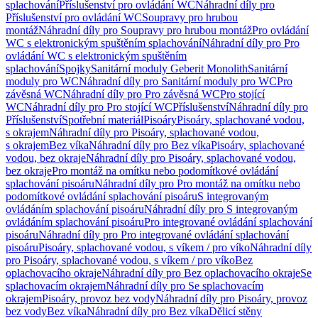
splachování
Příslušenství pro ovládání WC
Náhradní díly pro
Příslušenství pro ovládání WC
Soupravy pro hrubou
montáž
Náhradní díly pro Soupravy pro hrubou montáž
Pro ovládání
WC s elektronickým spuštěním splachování
Náhradní díly pro Pro
ovládání WC s elektronickým spuštěním
splachování
Spojky
Sanitární moduly Geberit Monolith
Sanitární
moduly pro WC
Náhradní díly pro Sanitární moduly pro WC
Pro
závěsná WC
Náhradní díly pro Pro závěsná WC
Pro stojící
WC
Náhradní díly pro Pro stojící WC
Příslušenství
Náhradní díly pro
Příslušenství
Spotřební materiál
Pisoáry
Pisoáry, splachované vodou,
s okrajem
Náhradní díly pro Pisoáry, splachované vodou,
s okrajem
Bez víka
Náhradní díly pro Bez víka
Pisoáry, splachované
vodou, bez okraje
Náhradní díly pro Pisoáry, splachované vodou,
bez okraje
Pro montáž na omítku nebo podomítkové ovládání
splachování pisoáru
Náhradní díly pro Pro montáž na omítku nebo
podomítkové ovládání splachování pisoáru
S integrovaným
ovládáním splachování pisoáru
Náhradní díly pro S integrovaným
ovládáním splachování pisoáru
Pro integrované ovládání splachování
pisoáru
Náhradní díly pro Pro integrované ovládání splachování
pisoáru
Pisoáry, splachované vodou, s víkem / pro víko
Náhradní díly
pro Pisoáry, splachované vodou, s víkem / pro víko
Bez
oplachovacího okraje
Náhradní díly pro Bez oplachovacího okraje
Se
splachovacím okrajem
Náhradní díly pro Se splachovacím
okrajem
Pisoáry, provoz bez vody
Náhradní díly pro Pisoáry, provoz
bez vody
Bez víka
Náhradní díly pro Bez víka
Dělicí stěny