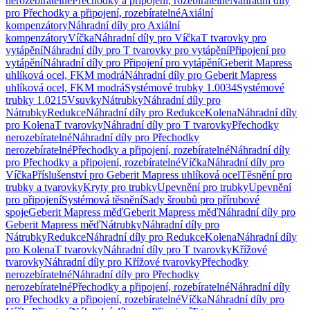
nerozebíratelné
Přechodky a připojení, rozebíratelné
Náhradní díly
pro Přechodky a připojení, rozebíratelné
Axiální
kompenzátory
Náhradní díly pro Axiální
kompenzátory
Víčka
Náhradní díly pro Víčka
T tvarovky pro
vytápění
Náhradní díly pro T tvarovky pro vytápění
Připojení pro
vytápění
Náhradní díly pro Připojení pro vytápění
Geberit Mapress
uhlíková ocel, FKM modrá
Náhradní díly pro Geberit Mapress
uhlíková ocel, FKM modrá
Systémové trubky 1.0034
Systémové
trubky 1.0215
Vsuvky
Nátrubky
Náhradní díly pro
Nátrubky
Redukce
Náhradní díly pro Redukce
Kolena
Náhradní díly
pro Kolena
T tvarovky
Náhradní díly pro T tvarovky
Přechodky
nerozebíratelné
Náhradní díly pro Přechodky
nerozebíratelné
Přechodky a připojení, rozebíratelné
Náhradní díly
pro Přechodky a připojení, rozebíratelné
Víčka
Náhradní díly pro
Víčka
Příslušenství pro Geberit Mapress uhlíková ocel
Těsnění pro
trubky a tvarovky
Kryty pro trubky
Upevnění pro trubky
Upevnění
pro připojení
Systémová těsnění
Sady šroubů pro přírubové
spoje
Geberit Mapress měď
Geberit Mapress měď
Náhradní díly pro
Geberit Mapress měď
Nátrubky
Náhradní díly pro
Nátrubky
Redukce
Náhradní díly pro Redukce
Kolena
Náhradní díly
pro Kolena
T tvarovky
Náhradní díly pro T tvarovky
Křížové
tvarovky
Náhradní díly pro Křížové tvarovky
Přechodky
nerozebíratelné
Náhradní díly pro Přechodky
nerozebíratelné
Přechodky a připojení, rozebíratelné
Náhradní díly
pro Přechodky a připojení, rozebíratelné
Víčka
Náhradní díly pro