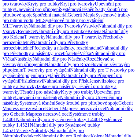
pro tvarovky
Kryty pro trubky
Kryt pro tvarovky
Upevnění pro
trubky
Upevnění pro připojení
Systémová těsnění
Sady šroubů pro
přírubové spoje
Spotřební materiál
Geberit Mepla
Systémové trubky
pro pitnou vodu, ML
Systémové trubky pro vytápění,
ML
Tvarovky
Náhradní díly pro Tvarovky
Vsuvky
Náhradní díly pro
Vsuvky
Redukce
Náhradní díly pro Redukce
Kolena
Náhradní díly
pro Kolena
T tvarovky
Náhradní díly pro T tvarovky
Přechodky
nerozebíratelné
Náhradní díly pro Přechodky
nerozebíratelné
Přechodky a nástěnky, rozebíratelné
Náhradní díly
pro Přechodky a nástěnky, rozebíratelné
Víčka
Náhradní díly pro
Víčka
Nástěnky
Náhradní díly pro Nástěnky
Rozdělovač se
závitovým připojením
Náhradní díly pro Rozdělovač se závitovým
připojením
T tvarovky pro vytápění
Náhradní díly pro T tvarovky pro
vytápění
Připojení pro vytápění
Náhradní díly pro Připojení pro
vytápění
Příslušenství
Náhradní díly pro Příslušenství
Izolace pro
trubky a tvarovky
Izolace pro nástěnky
Těsnění pro trubky a
tvarovky
Těsnění pro nástěnky
Kryty pro trubky
Upevnění pro
trubky
Upevnění pro nástěnky
Náhradní díly pro Upevnění pro
nástěnky
Systémová těsnění
Sady šroubů pro přírubové spoje
Geberit
Mapress nerezová ocel
Geberit Mapress nerezová ocel
Náhradní díly
pro Geberit Mapress nerezová ocel
Systémové trubky
1.4401
Náhradní díly pro Systémové trubky 1.4401
Systémové
trubky 1.4521
Náhradní díly pro Systémové trubky
1.4521
Vsuvky
Nátrubky
Náhradní díly pro
Nátrubky
Redukce
Náhradní díly pro Redukce
Kolena
Náhradní díly