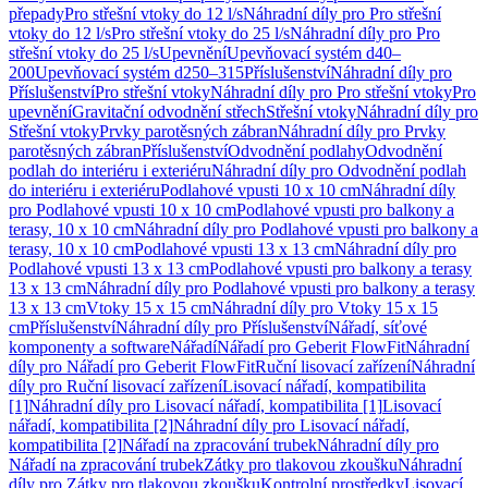
přepady
Pro střešní vtoky do 12 l/s
Náhradní díly pro Pro střešní
vtoky do 12 l/s
Pro střešní vtoky do 25 l/s
Náhradní díly pro Pro
střešní vtoky do 25 l/s
Upevnění
Upevňovací systém d40–
200
Upevňovací systém d250–315
Příslušenství
Náhradní díly pro
Příslušenství
Pro střešní vtoky
Náhradní díly pro Pro střešní vtoky
Pro
upevnění
Gravitační odvodnění střech
Střešní vtoky
Náhradní díly pro
Střešní vtoky
Prvky parotěsných zábran
Náhradní díly pro Prvky
parotěsných zábran
Příslušenství
Odvodnění podlahy
Odvodnění
podlah do interiéru i exteriéru
Náhradní díly pro Odvodnění podlah
do interiéru i exteriéru
Podlahové vpusti 10 x 10 cm
Náhradní díly
pro Podlahové vpusti 10 x 10 cm
Podlahové vpusti pro balkony a
terasy, 10 x 10 cm
Náhradní díly pro Podlahové vpusti pro balkony a
terasy, 10 x 10 cm
Podlahové vpusti 13 x 13 cm
Náhradní díly pro
Podlahové vpusti 13 x 13 cm
Podlahové vpusti pro balkony a terasy
13 x 13 cm
Náhradní díly pro Podlahové vpusti pro balkony a terasy
13 x 13 cm
Vtoky 15 x 15 cm
Náhradní díly pro Vtoky 15 x 15
cm
Příslušenství
Náhradní díly pro Příslušenství
Nářadí, síťové
komponenty a software
Nářadí
Nářadí pro Geberit FlowFit
Náhradní
díly pro Nářadí pro Geberit FlowFit
Ruční lisovací zařízení
Náhradní
díly pro Ruční lisovací zařízení
Lisovací nářadí, kompatibilita
[1]
Náhradní díly pro Lisovací nářadí, kompatibilita [1]
Lisovací
nářadí, kompatibilita [2]
Náhradní díly pro Lisovací nářadí,
kompatibilita [2]
Nářadí na zpracování trubek
Náhradní díly pro
Nářadí na zpracování trubek
Zátky pro tlakovou zkoušku
Náhradní
díly pro Zátky pro tlakovou zkoušku
Kontrolní prostředky
Lisovací