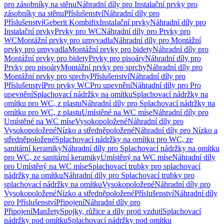
pro zásobníky na stěnu
Náhradní díly pro Instalační prvky pro
zásobníky na stěnu
Příslušenství
Náhradní díly pro
Příslušenství
Geberit Kombifix
Instalační prvky
Náhradní díly pro
Instalační prvky
Prvky pro WC
Náhradní díly pro Prvky pro
WC
Montážní prvky pro umyvadla
Náhradní díly pro Montážní
prvky pro umyvadla
Montážní prvky pro bidety
Náhradní díly pro
Montážní prvky pro bidety
Prvky pro pisoáry
Náhradní díly pro
Prvky pro pisoáry
Montážní prvky pro sprchy
Náhradní díly pro
Montážní prvky pro sprchy
Příslušenství
Náhradní díly pro
Příslušenství
Pro prvky WC
Pro upevnění
Náhradní díly pro Pro
upevnění
Splachovací nádržky na omítku
Splachovací nádržky na
omítku pro WC, z plastu
Náhradní díly pro Splachovací nádržky na
omítku pro WC, z plastu
Umístěné na WC míse
Náhradní díly pro
Umístěné na WC míse
Vysokopoložené
Náhradní díly pro
Vysokopoložené
Nízko a středněpoložené
Náhradní díly pro Nízko a
středněpoložené
Splachovací nádržky na omítku pro WC, ze
sanitární keramiky
Náhradní díly pro Splachovací nádržky na omítku
pro WC, ze sanitární keramiky
Umístěný na WC míse
Náhradní díly
pro Umístěný na WC míse
Splachovací trubky pro splachovací
nádržky na omítku
Náhradní díly pro Splachovací trubky pro
splachovací nádržky na omítku
Vysokopoložené
Náhradní díly pro
Vysokopoložené
Nízko a středněpoložené
Příslušenství
Náhradní díly
pro Příslušenství
Připojení
Náhradní díly pro
Připojení
Manžety
Spojky, růžice a díly proti vzdutí
Splachovací
nádržky pod omítku
Splachovací nádržky pod omítku