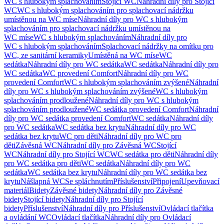
WC s hlubokým splachováním
Stojící WC
Náhradní díly pro Stojící
WC
WC s hlubokým splachováním pro splachovací nádržku
umístěnou na WC míse
Náhradní díly pro WC s hlubokým
splachováním pro splachovací nádržku umístěnou na
WC míse
WC s hlubokým splachováním
Náhradní díly pro
WC s hlubokým splachováním
Splachovací nádržky na omítku pro
WC, ze sanitární keramiky
Umístěná na WC míse
WC
sedátka
Náhradní díly pro WC sedátka
WC sedátka
Náhradní díly pro
WC sedátka
WC provedení Comfort
Náhradní díly pro WC
provedení Comfort
WC s hlubokým splachováním zvýšené
Náhradní
díly pro WC s hlubokým splachováním zvýšené
WC s hlubokým
splachováním prodloužené
Náhradní díly pro WC s hlubokým
splachováním prodloužené
WC sedátka provedení Comfort
Náhradní
díly pro WC sedátka provedení Comfort
WC sedátka
Náhradní díly
pro WC sedátka
WC sedátka bez krytu
Náhradní díly pro WC
sedátka bez krytu
WC pro děti
Náhradní díly pro WC pro
děti
Závěsná WC
Náhradní díly pro Závěsná WC
Stojící
WC
Náhradní díly pro Stojící WC
WC sedátka pro děti
Náhradní díly
pro WC sedátka pro děti
WC sedátka
Náhradní díly pro WC
sedátka
WC sedátka bez krytu
Náhradní díly pro WC sedátka bez
krytu
Nášlapná WC
Se spláchnutím
Příslušenství
Připojení
Upevňovací
materiál
Bidety
Závěsné bidety
Náhradní díly pro Závěsné
bidety
Stojící bidety
Náhradní díly pro Stojící
bidety
Příslušenství
Náhradní díly pro Příslušenství
Ovládací tlačítka
a ovládání WC
Ovládací tlačítka
Náhradní díly pro Ovládací