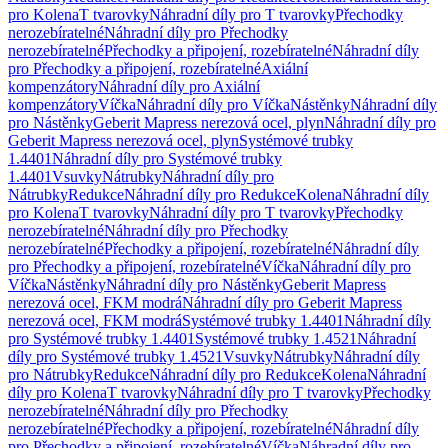
pro Kolena
T tvarovky
Náhradní díly pro T tvarovky
Přechodky
nerozebíratelné
Náhradní díly pro Přechodky
nerozebíratelné
Přechodky a připojení, rozebíratelné
Náhradní díly
pro Přechodky a připojení, rozebíratelné
Axiální
kompenzátory
Náhradní díly pro Axiální
kompenzátory
Víčka
Náhradní díly pro Víčka
Nástěnky
Náhradní díly
pro Nástěnky
Geberit Mapress nerezová ocel, plyn
Náhradní díly pro
Geberit Mapress nerezová ocel, plyn
Systémové trubky
1.4401
Náhradní díly pro Systémové trubky
1.4401
Vsuvky
Nátrubky
Náhradní díly pro
Nátrubky
Redukce
Náhradní díly pro Redukce
Kolena
Náhradní díly
pro Kolena
T tvarovky
Náhradní díly pro T tvarovky
Přechodky
nerozebíratelné
Náhradní díly pro Přechodky
nerozebíratelné
Přechodky a připojení, rozebíratelné
Náhradní díly
pro Přechodky a připojení, rozebíratelné
Víčka
Náhradní díly pro
Víčka
Nástěnky
Náhradní díly pro Nástěnky
Geberit Mapress
nerezová ocel, FKM modrá
Náhradní díly pro Geberit Mapress
nerezová ocel, FKM modrá
Systémové trubky 1.4401
Náhradní díly
pro Systémové trubky 1.4401
Systémové trubky 1.4521
Náhradní
díly pro Systémové trubky 1.4521
Vsuvky
Nátrubky
Náhradní díly
pro Nátrubky
Redukce
Náhradní díly pro Redukce
Kolena
Náhradní
díly pro Kolena
T tvarovky
Náhradní díly pro T tvarovky
Přechodky
nerozebíratelné
Náhradní díly pro Přechodky
nerozebíratelné
Přechodky a připojení, rozebíratelné
Náhradní díly
pro Přechodky a připojení, rozebíratelné
Víčka
Náhradní díly pro