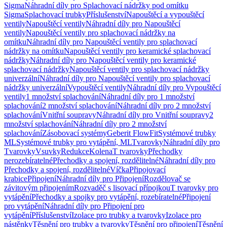
Sigma
Náhradní díly pro Splachovací nádržky pod omítku
Sigma
Splachovací trubky
Příslušenství
Napouštěcí a vypouštěcí
ventily
Napouštěcí ventily
Náhradní díly pro Napouštěcí
ventily
Napouštěcí ventily pro splachovací nádržky na
omítku
Náhradní díly pro Napouštěcí ventily pro splachovací
nádržky na omítku
Napouštěcí ventily pro keramické splachovací
nádržky
Náhradní díly pro Napouštěcí ventily pro keramické
splachovací nádržky
Napouštěcí ventily pro splachovací nádržky
univerzální
Náhradní díly pro Napouštěcí ventily pro splachovací
nádržky univerzální
Vypouštěcí ventily
Náhradní díly pro Vypouštěcí
ventily
1 množství splachování
Náhradní díly pro 1 množství
splachování
2 množství splachování
Náhradní díly pro 2 množství
splachování
Vnitřní soupravy
Náhradní díly pro Vnitřní soupravy
2
množství splachování
Náhradní díly pro 2 množství
splachování
Zásobovací systémy
Geberit FlowFit
Systémové trubky
ML
Systémové trubky pro vytápění, ML
Tvarovky
Náhradní díly pro
Tvarovky
Vsuvky
Redukce
Kolena
T tvarovky
Přechodky
nerozebíratelné
Přechodky a spojení, rozdělitelné
Náhradní díly pro
Přechodky a spojení, rozdělitelné
Víčka
Připojovací
krabice
Připojení
Náhradní díly pro Připojení
Rozdělovač se
závitovým připojením
Rozvaděč s lisovací přípojkou
T tvarovky pro
vytápění
Přechodky a spojky pro vytápění, rozebíratelné
Připojení
pro vytápění
Náhradní díly pro Připojení pro
vytápění
Příslušenství
Izolace pro trubky a tvarovky
Izolace pro
nástěnky
Těsnění pro trubky a tvarovky
Těsnění pro připojení
Těsnění