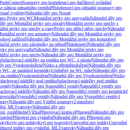
 PushControl
Soupravy pro kompletaci pro tlačítkové ovládání
Se zátkou odpadního ventilu
Příslušenství pro odpadní soupravy pro
osné systémy
Náhradní díly pro Nosné
 pro Prvky pro WC
Montážní prvky pro umyvadla
Náhradní díly pro
díly pro Montážní prvky pro pisoáry
Montážní prvky pro sprchy s
ážní prvky pro sprchy a vany
Prvky pro dělicí stěny sprchy
Náhradní
ontážní prvky pro armatury
Náhradní díly pro Montážní prvky pro
olové zatížení
Náhradní díly pro Montážní prvky pro konzolové
alační prvky pro zásobníky na stěnu
Příslušenství
Náhradní díly pro
rvky pro umyvadla
Náhradní díly pro Montážní prvky pro
ážní prvky pro sprchy
Náhradní díly pro Montážní prvky pro
u
Splachovací nádržky na omítku pro WC, z plastu
Náhradní díly pro
íly pro Vysokopoložené
Nízko a středněpoložené
Náhradní díly pro
o WC, ze sanitární keramiky
Umístěný na WC míse
Náhradní díly pro
 na omítku
Vysokopoložené
Náhradní díly pro Vysokopoložené
Nízko
plachovací nádržky pod omítku
Splachovací nádržky pod omítku
ventily
Náhradní díly pro Napouštěcí ventily
Napouštěcí ventily pro
lachovací nádržky
Náhradní díly pro Napouštěcí ventily pro keramické
iverzální
Vypouštěcí ventily
Náhradní díly pro Vypouštěcí ventily
1
pravy
Náhradní díly pro Vnitřní soupravy
2 množství
pění, ML
Tvarovky
Náhradní díly pro
ní, rozdělitelné
Víčka
Připojovací krabice
Připojení
Náhradní díly pro
ratelné
Připojení pro vytápění
Náhradní díly pro Připojení pro
ovky
Kryty pro trubky
Kryt pro tvarovky
Upevnění pro trubky
Upevnění
témové trubky pro vytápění, ML
Tvarovky
Náhradní díly pro