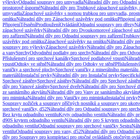
výlevky
Odpadní soupravy pro umyvadla
Náhradní díly pro Odpadní 
prostorově úsporné
Náhradní díly pro Trubkové zápachové uzávěrky, 
umyvadla
Zápachové uzávěrky s nornou trubkou pro umyvadla, prost
omítku
Náhradní díly pro Zápachové uzávěrky pod omítku
Připojení 
Připojení
Těsnění
Prodloužení
Ovládání
Odpadní soupravy pro dřezy
Ná
zápachové uzávěrky
Náhradní díly pro Dvoukomorové zápachové uz
pro zařízení
Náhradní díly pro Odpadní soupravy pro zařízení
Trubkov
uzávěrky pod omítku
Zápachové uzávěrky na omítku
Náhradní díly p
soupravy pro výlevky
Zápachové uzávěrky
Náhradní díly pro Zápach
a vany
Sprchy
Odvodnění podlahy pro sprchy
Náhradní díly pro Odvo
Příslušenství pro sprchové kanálky
Sprchové podlahové vpusti
Náhradn
vpusti
Odtoky ve stěně
Náhradní díly pro Odtoky ve stěně
Příslušenstv
vaničky a sprchové plochy
Sprchové vaničky z minerálního materiálu 
materiálů
Instalační prvky
Náhradní díly pro Instalační prvky
Specifick
Sprchové zástěny
Sprchové zástěny
Náhradní díly pro Sprchové zástě
díly pro Vanové zástěny
Sprchové dveře
Náhradní díly pro Sprchové d
ze sanitárního akrylátu
Náhradní díly pro Vany ze sanitárního akrylátu
pro miminka
Náhradní díly pro Vaničky pro miminka
Instalační prvky
N
Soupravy nožiček a soupravy příčných nosníků a soupravy pro ukotv
sprchové vaničky, d52
Náhradní díly pro Odpadní soupravy pro sprch
Bez krytu odpadního ventilu
Kryty odpadního ventilu
Náhradní díly p
d90
S krytem odpadního ventilu
Náhradní díly pro S krytem odpadního
odpadního ventilu
Odpadní soupravy pro sprchové vaničky Sestra
Náhr
ventilu
Odpadní soupravy pro vany, d52
Náhradní díly pro Odpadní so
díly pro Soupravy pro kompletaci pro otočné ovládání
S otočným ovl