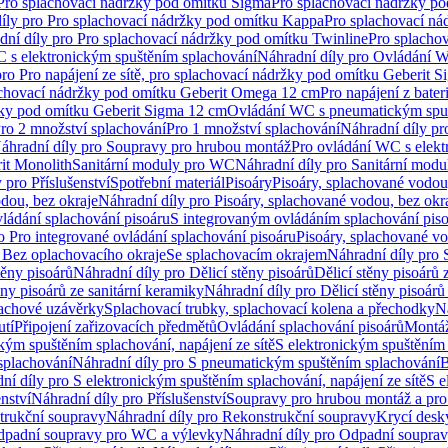
 Pro splachovací nádržky pod omítku Sigma
Pro splachovací nádržky p
íly pro Pro splachovací nádržky pod omítku Kappa
Pro splachovací ná
dní díly pro Pro splachovací nádržky pod omítku Twinline
Pro splacho
 s elektronickým spuštěním splachování
Náhradní díly pro Ovládání W
pro Pro napájení ze sítě, pro splachovací nádržky pod omítku Geberit 
plachovací nádržky pod omítku Geberit Omega 12 cm
Pro napájení z bate
ržky pod omítku Geberit Sigma 12 cm
Ovládání WC s pneumatickým spuš
Pro 2 množství splachování
Pro 1 množství splachování
Náhradní díly pr
áhradní díly pro Soupravy pro hrubou montáž
Pro ovládání WC s elekt
it Monolith
Sanitární moduly pro WC
Náhradní díly pro Sanitární mod
 pro Příslušenství
Spotřební materiál
Pisoáry
Pisoáry, splachované vodou
dou, bez okraje
Náhradní díly pro Pisoáry, splachované vodou, bez okr
ládání splachování pisoáru
S integrovaným ovládáním splachování pis
o Pro integrované ovládání splachování pisoáru
Pisoáry, splachované vo
 Bez oplachovacího okraje
Se splachovacím okrajem
Náhradní díly pro
těny pisoárů
Náhradní díly pro Dělicí stěny pisoárů
Dělicí stěny pisoárů 
ěny pisoárů ze sanitární keramiky
Náhradní díly pro Dělicí stěny pisoárů
pachové uzávěrky
Splachovací trubky, splachovací kolena a přechodky
N
utí
Připojení zařizovacích předmětů
Ovládání splachování pisoárů
Montáž
kým spuštěním splachování, napájení ze sítě
S elektronickým spuštěním 
splachování
Náhradní díly pro S pneumatickým spuštěním splachování
B
ní díly pro S elektronickým spuštěním splachování, napájení ze sítě
S e
enství
Náhradní díly pro Příslušenství
Soupravy pro hrubou montáž a pro
trukční soupravy
Náhradní díly pro Rekonstrukční soupravy
Krycí desk
padní soupravy pro WC a výlevky
Náhradní díly pro Odpadní soupra