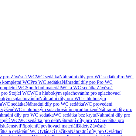
ly pro Závěsná WC
WC sedátka
Náhradní díly pro WC sedátka
Pro WC
ro kompletní WC
Pro WC sedátka
Náhradní díly pro Pro WC
kompletní WC
Spotřební materiál
WC a WC sedátka
Závěsná
 pro Stojící WC
WC s hlubokým splachováním pro splachovací
bokým splachováním
Náhradní díly pro WC s hlubokým
ka
WC sedátka
Náhradní díly pro WC sedátka
WC provedení
zvýšené
WC s hlubokým splachováním prodloužené
Náhradní díly pro
hradní díly pro WC sedátka
WC sedátka bez krytu
Náhradní díly pro
Stojící WC
WC sedátka pro děti
Náhradní díly pro WC sedátka pro
íslušenství
Připojení
Upevňovací materiál
Bidety
Závěsné
čítka a ovládání WC
Ovládací tlačítka
Náhradní díly pro Ovládací