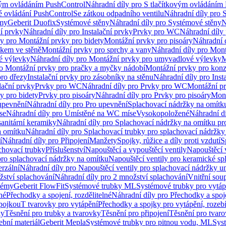
vým ovládáním PushControl
Náhradní díly pro S tlačítkovým ovládáním
vé ovládání PushControl
Se zátkou odpadního ventilu
Náhradní díly pro 
émy
Geberit Duofix
Systémové stěny
Náhradní díly pro Systémové stěny
N
ní prvky
Náhradní díly pro Instalační prvky
Prvky pro WC
Náhradní díly
ly pro Montážní prvky pro bidety
Montážní prvky pro pisoáry
Náhradní 
okem ve stěně
Montážní prvky pro sprchy a vany
Náhradní díly pro Mont
é výlevky
Náhradní díly pro Montážní prvky pro umyvadlové výlevky
M
ro Montážní prvky pro pračky a myčky nádobí
Montážní prvky pro konz
pro dřezy
Instalační prvky pro zásobníky na stěnu
Náhradní díly pro Inst
lační prvky
Prvky pro WC
Náhradní díly pro Prvky pro WC
Montážní p
y pro bidety
Prvky pro pisoáry
Náhradní díly pro Prvky pro pisoáry
Mont
upevnění
Náhradní díly pro Pro upevnění
Splachovací nádržky na omítk
se
Náhradní díly pro Umístěné na WC míse
Vysokopoložené
Náhradní d
anitární keramiky
Náhradní díly pro Splachovací nádržky na omítku pr
a omítku
Náhradní díly pro Splachovací trubky pro splachovací nádržky
í
Náhradní díly pro Připojení
Manžety
Spojky, růžice a díly proti vzdutí
S
chovací trubky
Příslušenství
Napouštěcí a vypouštěcí ventily
Napouštěcí 
pro splachovací nádržky na omítku
Napouštěcí ventily pro keramické sp
erzální
Náhradní díly pro Napouštěcí ventily pro splachovací nádržky un
žství splachování
Náhradní díly pro 2 množství splachování
Vnitřní sou
témy
Geberit FlowFit
Systémové trubky ML
Systémové trubky pro vytá
né
Přechodky a spojení, rozdělitelné
Náhradní díly pro Přechodky a spoje
ípojkou
T tvarovky pro vytápění
Přechodky a spojky pro vytápění, rozebí
ky
Těsnění pro trubky a tvarovky
Těsnění pro připojení
Těsnění pro tvar
ební materiál
Geberit Mepla
Systémové trubky pro pitnou vodu, ML
Sys