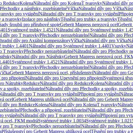
ro Redukce
Kolena
Náhradní díly pro Kolena
T tvarovky
Náhradní díly p
Přechodky a nástěnky, rozebíratelné
Víčka
Náhradní díly pro Víčka
Nást
varovky pro vytápění
Náhradní díly pro T tvarovky pro vytápění
Připoje
y a tvarovky
Izolace pro nástěnky
Těsnění pro trubky a tvarovky
Těsnění
Sady šroubů pro přírubové spoje
Geberit Mapress nerezová ocel
Geberit
4401
Systémové trubky 1.4521
Náhradní díly pro Systémové trubky 1.4
í díly pro T tvarovky
Přechodky nerozebíratelné
Náhradní díly pro Přec
hradní díly pro Axiální kompenzátory
Víčka
Náhradní díly pro Víčka
Ná
 trubky 1.4401
Náhradní díly pro Systémové trubky 1.4401
Vsuvky
Nát
ro T tvarovky
Přechodky nerozebíratelné
Náhradní díly pro Přechodky ne
stěnky
Náhradní díly pro Nástěnky
Geberit Mapress nerezová ocel, F
1.4401
Systémové trubky 1.4521
Náhradní díly pro Systémové trubky 1
í díly pro T tvarovky
Přechodky nerozebíratelné
Náhradní díly pro Přec
Víčka
Geberit Mapress nerezová ocel, příslušenství
Náhradní díly pro Ge
pro připojení
Náhradní díly pro Upevnění pro připojení
Systémová těsn
pro Nátrubky
Redukce
Náhradní díly pro Redukce
Kolena
Náhradní díly 
 a spojky, rozebíratelné
Náhradní díly pro Přechodky a spojky, rozebír
Náhradní díly pro T tvarovky pro vytápění
Připojení pro vytápění
Náhrad
vá ocel
Geberit Mapress uhlíková ocel
Náhradní díly pro Geberit Mapres
í díly pro Redukce
Kolena
Náhradní díly pro Kolena
T tvarovky
Náhradn
zebíratelné
Přechodky a připojení, rozebíratelné
Náhradní díly pro Přech
ro vytápění
Náhradní díly pro T tvarovky pro vytápění
Připojení pro vyt
ová ocel, FKM modrá
Systémové trubky 1.0034
Systémové trubky 1.021
y pro T tvarovky
Přechodky nerozebíratelné
Náhradní díly pro Přechodk
a
Příslušenství pro Geberit Mapress uhlíková ocel
Těsnění pro trubky a 