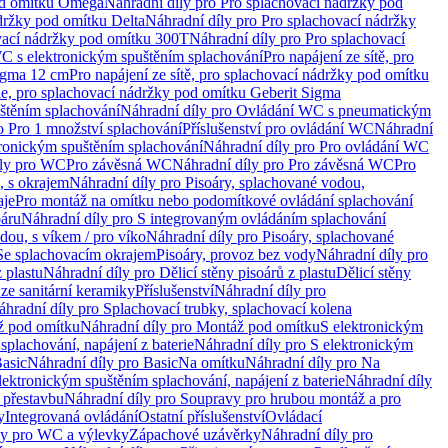
od omítku Omega
Náhradní díly pro Pro splachovací nádržky pod
držky pod omítku Delta
Náhradní díly pro Pro splachovací nádržky
vací nádržky pod omítku 300T
Náhradní díly pro Pro splachovací
C s elektronickým spuštěním splachování
Pro napájení ze sítě, pro
Sigma 12 cm
Pro napájení ze sítě, pro splachovací nádržky pod omítku
rie, pro splachovací nádržky pod omítku Geberit Sigma
těním splachování
Náhradní díly pro Ovládání WC s pneumatickým
o Pro 1 množství splachování
Příslušenství pro ovládání WC
Náhradní
ronickým spuštěním splachování
Náhradní díly pro Pro ovládání WC
uly pro WC
Pro závěsná WC
Náhradní díly pro Pro závěsná WC
Pro
, s okrajem
Náhradní díly pro Pisoáry, splachované vodou,
aje
Pro montáž na omítku nebo podomítkové ovládání splachování
oáru
Náhradní díly pro S integrovaným ovládáním splachování
dou, s víkem / pro víko
Náhradní díly pro Pisoáry, splachované
 Se splachovacím okrajem
Pisoáry, provoz bez vody
Náhradní díly pro
z plastu
Náhradní díly pro Dělicí stěny pisoárů z plastu
Dělicí stěny
 ze sanitární keramiky
Příslušenství
Náhradní díly pro
áhradní díly pro Splachovací trubky, splachovací kolena
 pod omítku
Náhradní díly pro Montáž pod omítku
S elektronickým
splachování, napájení z baterie
Náhradní díly pro S elektronickým
asic
Náhradní díly pro Basic
Na omítku
Náhradní díly pro Na
lektronickým spuštěním splachování, napájení z baterie
Náhradní díly
 přestavbu
Náhradní díly pro Soupravy pro hrubou montáž a pro
y
Integrovaná ovládání
Ostatní příslušenství
Ovládací
vy pro WC a výlevky
Zápachové uzávěrky
Náhradní díly pro