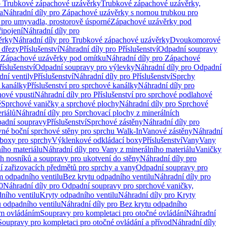
o Trubkové zápachové uzávěrky
Trubkové zápachové uzávěrky,
a
Náhradní díly pro Zápachové uzávěrky s nornou trubkou pro
 pro umyvadla, prostorově úsporné
Zápachové uzávěrky pod
řipojení
Náhradní díly pro
ěrky
Náhradní díly pro Trubkové zápachové uzávěrky
Dvoukomorové
 dřezy
Příslušenství
Náhradní díly pro Příslušenství
Odpadní soupravy
y
Zápachové uzávěrky pod omítku
Náhradní díly pro Zápachové
říslušenství
Odpadní soupravy pro výlevky
Náhradní díly pro Odpadní
ní ventily
Příslušenství
Náhradní díly pro Příslušenství
Sprchy
 kanálky
Příslušenství pro sprchové kanálky
Náhradní díly pro
hové vpusti
Náhradní díly pro Příslušenství pro sprchové podlahové
ě
Sprchové vaničky a sprchové plochy
Náhradní díly pro Sprchové
riálů
Náhradní díly pro Sprchovací plochy z minerálních
padní soupravy
Příslušenství
Sprchové zástěny
Náhradní díly pro
vné boční sprchové stěny pro sprchu Walk-In
Vanové zástěny
Náhradní
boxy pro sprchy
Výklenkové odkládací boxy
Příslušenství
Vany
Vany
ího materiálu
Náhradní díly pro Vany z minerálního materiálu
Vaničky
h nosníků a soupravy pro ukotvení do stěny
Náhradní díly pro
ní zařizovacích předmětů pro sprchy a vany
Odpadní soupravy pro
m odpadního ventilu
Bez krytu odpadního ventilu
Náhradní díly pro
0
Náhradní díly pro Odpadní soupravy pro sprchové vaničky,
ního ventilu
Kryty odpadního ventilu
Náhradní díly pro Kryty
 odpadního ventilu
Náhradní díly pro Bez krytu odpadního
ým ovládáním
Soupravy pro kompletaci pro otočné ovládání
Náhradní
Soupravy pro kompletaci pro otočné ovládání a přívod
Náhradní díly