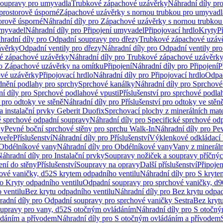
soupravy pro umyvadla
Trubkové zápachové uzávěrky
Náhradní díly pr
prostorově úsporné
Zápachové uzávěrky s nornou trubkou pro umyvadl
orově úsporné
Náhradní díly pro Zápachové uzávěrky s nornou trubkou
umyvadel
Náhradní díly pro Připojení umyvadel
Připojovací hrdlo
Kryty
P
hradní díly pro Odpadní soupravy pro dřezy
Trubkové zápachové uzáv
ávěrky
Odpadní ventily pro dřezy
Náhradní díly pro Odpadní ventily pro
é zápachové uzávěrky
Náhradní díly pro Trubkové zápachové uzávěrk
ro Zápachové uzávěrky na omítku
Připojení
Náhradní díly pro Připojení
P
ové uzávěrky
Připojovací hrdlo
Náhradní díly pro Připojovací hrdlo
Odpad
dnění podlahy pro sprchy
Sprchové kanálky
Náhradní díly pro Sprchové
í díly pro Sprchové podlahové vpusti
Příslušenství pro sprchové podla
í pro odtoky ve stěně
Náhradní díly pro Příslušenství pro odtoky ve stěn
a instalační prvky Geberit Duofix
Sprchovací plochy z minerálních mate
é sprchové odpadní soupravy
Náhradní díly pro Specifické sprchové od
ny
Pevné boční sprchové stěny pro sprchu Walk-In
Náhradní díly pro Pe
veře
Příslušenství
Náhradní díly pro Příslušenství
Výklenkové odkládací 
Obdélníkové vany
Náhradní díly pro Obdélníkové vany
Vany z mineráln
áhradní díly pro Instalační prvky
Soupravy nožiček a soupravy příčnýc
ení do stěny
Příslušenství
Soupravy na opravy
Další příslušenství
Připoje
ové vaničky, d52
S krytem odpadního ventilu
Náhradní díly pro S kryte
ro Kryty odpadního ventilu
Odpadní soupravy pro sprchové vaničky, d9
 ventilu
Bez krytu odpadního ventilu
Náhradní díly pro Bez krytu odpad
adní díly pro Odpadní soupravy pro sprchové vaničky Sestra
Bez krytu
upravy pro vany, d52
S otočným ovládáním
Náhradní díly pro S otočn
ádáním a přívodem
Náhradní díly pro S otočným ovládáním a přívodem