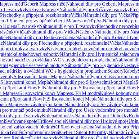
Mapress měď
Geberit Mapress měď
Náhradní díly pro Geberit Mapress 
ro T tvarovky
Křížové tvarovky
Náhradní díly pro Křížové tvarovky
Přec
Přechodky a připojení, rozebíratelné
Víčka
Náhradní díly pro Víčka
Přip
pro Připojení pro vytápění
Geberit Mapress měď plyn
Náhradní díly pro
ro Kolena
T tvarovky
Náhradní díly pro T tvarovky
Přechodky nerozebíra
nástěnky
Víčka
Náhradní díly pro Víčka
Nástěnky
Náhradní díly pro Nás
ukce
Náhradní díly pro Redukce
Kolena
Náhradní díly pro Kolena
T tvar
né
Náhradní díly pro Přechodky a připojení, rozebíratelné
Víčka
Náhradní
í pro trubky a tvarovky
Kryty pro trubky
Upevnění pro trubky
Upevnění
gienické splachovací jednotky
Náhradní díly pro Hygienické splachova
chovací nádržky a ovládání WC s hygienickým proplachem
Náhradní dí
hem
Hygienické vestavěné moduly
Náhradní díly pro Hygienické vestav
ovací nádržky a ovládání WC s hygienickým proplachem
Senzory
Kabely
ventily
S lisovacími konci Mapress
Náhradní díly pro S lisovacími konc
t
S lisovacími konci Mepla
Náhradní díly pro S lisovacími konci Mepla
S
ími přípojkami FlowFit
Náhradní díly pro S lisovacími přípojkami FlowF
ci Mapress
S lisovacími konci Mapress, FKM modrá
Kulové kohouty pr
acími přípojkami FlowFit
S lisovacími konci Mepla
Náhradní díly pro S 
konci Mapress
Se závitovými konci
Náhradní díly pro Se závitovými konc
 pro montáž pod omítku
Náhradní díly pro Úsek vodoměru pro montáž
ní díly pro Tvarovky
Kolena
Odbočky
Náhradní díly pro Odbočky
Redu
ení
Svařované spoje
Hrdlové spoje
Náhradní díly pro Hrdlové spoje
Upín
ipojení zařizovacích předmětů
Připojovací kolena
Náhradní díly pro Přip
íčka
Těsnění
Spotřební materiál
Geberit Silent-PP
Trubky
Náhradní díly 
ly pro Redukce
Čisticí tvarovky
Náhradní díly pro Čisticí tvarovky
Připoj