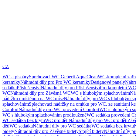
CZ
WC a pisoáry
Sprchovací WC Geberit AquaClean
WC-kompletní zaříz
keramiky
Náhradní díly pro Pro WC keramiky
Designové panely
Náhra
sedátka
Příslušenství
Náhradní díly pro Příslušenství
Pro kompletní WC
WC
Náhradní díly pro Závěsná WC
WC s hlubokým splachováním
Ná
nádržku umístěnou na WC míse
Náhradní díly pro WC s hlubokým sp
splachováním
Splachovací nádržky na omítku pro WC, ze sanitární k
Comfort
Náhradní díly pro WC provedení Comfort
WC s hlubokým sp
WC s hlubokým splachováním prodloužené
WC sedátka provedení C
WC sedátka bez krytu
WC pro děti
Náhradní díly pro WC pro děti
Záv
děti
WC sedátka
Náhradní díly pro WC sedátka
WC sedátka bez krytu
N
bidety
Náhradní díly pro Závěsné bidety
Stojící bidety
Náhradní díly pro