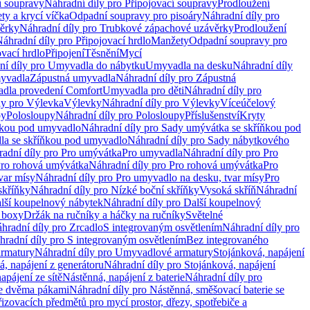
í soupravy
Náhradní díly pro Připojovací soupravy
Prodloužení
ty a krycí víčka
Odpadní soupravy pro pisoáry
Náhradní díly pro
ěrky
Náhradní díly pro Trubkové zápachové uzávěrky
Prodloužení
áhradní díly pro Připojovací hrdlo
Manžety
Odpadní soupravy pro
ovací hrdlo
Připojení
Těsnění
Mycí
ní díly pro Umyvadla do nábytku
Umyvadla na desku
Náhradní díly
myvadla
Zápustná umyvadla
Náhradní díly pro Zápustná
adla provedení Comfort
Umyvadla pro děti
Náhradní díly pro
ly pro Výlevka
Výlevky
Náhradní díly pro Výlevky
Víceúčelový
py
Polosloupy
Náhradní díly pro Polosloupy
Příslušenství
Kryty
ňkou pod umyvadlo
Náhradní díly pro Sady umývátka se skříňkou pod
a se skříňkou pod umyvadlo
Náhradní díly pro Sady nábytkového
adní díly pro Pro umývátka
Pro umyvadla
Náhradní díly pro Pro
ro rohová umývátka
Náhradní díly pro Pro rohová umývátka
Pro
var mísy
Náhradní díly pro Pro umyvadlo na desku, tvar mísy
Pro
skříňky
Náhradní díly pro Nízké boční skříňky
Vysoká skříň
Náhradní
lší koupelnový nábytek
Náhradní díly pro Další koupelnový
í boxy
Držák na ručníky a háčky na ručníky
Světelné
hradní díly pro Zrcadlo
S integrovaným osvětlením
Náhradní díly pro
hradní díly pro S integrovaným osvětlením
Bez integrovaného
rmatury
Náhradní díly pro Umyvadlové armatury
Stojánková, napájení
á, napájení z generátoru
Náhradní díly pro Stojánková, napájení
apájení ze sítě
Nástěnná, napájení z baterie
Náhradní díly pro
se dvěma pákami
Náhradní díly pro Nástěnná, směšovací baterie se
řizovacích předmětů pro mycí prostor, dřezy, spotřebiče a