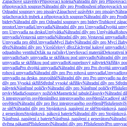
Zápachové uzávěrky
Připojovací kolena
Náhradní díly pro Připojovací
připojovacích souprav
Náhradní díly pro Prodloužení připojovacích s
Odpadní soupravy pro pisoáry
Zápachové uzávěrky pro pisoáry
Náhrad
splachovacích trubek a připojovacích souprav
Náhradní díly pro Prodl
bidety
Náhradní díly pro Odpadní soupravy pro bidety
Trubkové zápa
prostor
Umyvadla
Umyvadla
Náhradní díly pro Umyvadla
Dvojitá umy
pro Umyvadla na desku
Umývátka
Náhradní díly pro Umývátka
Rohov
umyvadla
Vestavná umyvadla
Náhradní díly pro Vestavná umyvadla
Ro
Umyvadla pro děti
Umyvadla
Mycí žlaby
Náhradní díly pro Mycí žlab
dřez
Náhradní díly pro Víceúčelový dřez
Záchytné kalové umyvadlo
U
odpadního ventilu
Držák na ručníky
Upevňovací materiál
Dekorativní 
umyvadlo
Sady umyvadla se skříňkou pod umyvadlo
Náhradní díly p
umyvadla se skříňkou pod umyvadlo
Koupelnový nábytek
Skříňky po
umyvadla
Pro dvojitá umyvadla
Náhradní díly pro Pro dvojitá umyvad
rohová umyvadla
Náhradní díly pro Pro rohová umyvadla
Umyvadlové
umyvadlo na desku, pravoúhlé
Náhradní díly pro Pro umyvadlo na de
díly pro Vysoká skříň
Středně vysoké skříňky
Náhradní díly pro Střed
nábytek
Nástěnné poličky
Náhradní díly pro Nástěnné poličky
Přísluše
prvky
Madla
Soupravy nožiček
Magnetické tabule
Zásuvky
Náhradní dí
S integrovaným osvětlením
Bez integrovaného osvětlení
Zrcadlové skř
osvětlení
Náhradní díly pro Bez integrovaného osvětlení
Příslušenství
S
ze sítě
Náhradní díly pro Stojánková, napájení ze sítě
Stojánková, napáj
z generátoru
Stojánková, páková baterie
Náhradní díly pro Stojánková,
Nástěnná, napájení z baterie
Nástěnná, napájení z generátoru
Náhradní 
dvěma pákami
Příslušenství
Náhradní díly pro Příslušenství
Pro umyvad