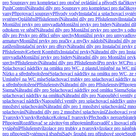
pro Soupravy pro kompletaci pro otočné ovládání a přívod
S tlačítko
PushControl
Náhradní díly pro Soupravy pro kompletaci pro tlačítko
vany
Připojovací soupravy
Přívody vody
Instalační a splachovací syst
systémy
Opláštění
Příslušenství
Náhradní díly pro Příslušenství
Instalač
Montážní prvky pro umyvadla
Montážní prvky pro bidety
Náhradní dí
odtokem ve stěně
Náhradní díly pro Montážní prvky pro sprchy s odt
díly pro Prvky pro dělicí stěny sprchy
Montážní prvky pro umyvadlov
armatury
Montážní prvky pro pračky a myčky nádobí
Náhradní díly p
zatížení
Instalační prvky pro dřezy
Náhradní díly pro Instalační prvky 
Příslušenství
Geberit Kombifix
Instalační prvky
Náhradní díly pro Insta
umyvadla
Montážní prvky pro bidety
Náhradní díly pro Montážní prvk
sprchy
Příslušenství
Náhradní díly pro Příslušenství
Pro prvky WC
Pro 
Splachovací nádržky na omítku pro WC, z plastu
Umístěné na WC mí
Nízko a středněpoložené
Splachovací nádržky na omítku pro WC, ze s
Umístěný na WC míse
Splachovací trubky pro splachovací nádržky n
a středněpoložené
Příslušenství
Náhradní díly pro Příslušenství
Připojen
Sigma
Náhradní díly pro Splachovací nádržky pod omítku Sigma
Spla
splachovací nádržky na omítku
Náhradní díly pro Napouštěcí ventily 
splachovací nádržky
Napouštěcí ventily pro splachovací nádržky univ
množství splachování
Náhradní díly pro 1 množství splachování
2 mno
splachování
Náhradní díly pro 2 množství splachování
Zásobovací sys
Tvarovky
Vsuvky
Redukce
Kolena
T tvarovky
Přechodky nerozebíratel
Připojení
Rozdělovač se závitovým připojením
Rozvaděč s lisovací př
vytápění
Příslušenství
Izolace pro trubky a tvarovky
Izolace pro nástěn
pro připojení
Systémová těsnění
Sady šroubů pro přírubové spoje
Spotř