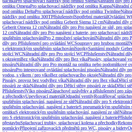
tlačítka
Pro splachovací nádržky pod omítku Sigma
Náhradní díly pro
omítku Omega
Pro splachovací nádržky pod omítku Kappa
Náhradní d
pod omítku Delta
Pro splachovací nádržky pod omítku Twinline
Náhra
nádržky pod omítku 300T
Příslušenství
Spotřební materiál
Ovládání WC
splachovací nádržky pod omítku Geberit Sigma 12 cm
Náhradní díly 
Geberit Omega 12 cm
Náhradní díly pro Pro napájení ze sítě, pro s
12 cm
Náhradní díly pro Pro napájení z baterie, pro splachovací nád
spuštěním splachování
Pro 2 množství splachování
Náhradní díly pro 
díly pro Příslušenství pro ovládání WC
Soupravy pro hrubou montáž
N
s elektronickým spuštěním splachování
Spojky
Sanitární moduly Geber
stojící WC
Náhradní díly pro Pro stojící WC
Příslušenství
Náhradní díly
s okrajem
Bez víka
Náhradní díly pro Bez víka
Pisoáry, splachované vo
pisoáru
Náhradní díly pro Pro montáž na omítku nebo podomítkové ov
pisoáru
Pro integrované ovládání splachování pisoáru
Náhradní díly pr
vodou, s víkem / pro víko
Bez oplachovacího okraje
Náhradní díly pro
Pisoáry, provoz bez vody
Bez víka
Náhradní díly pro Bez víka
Dělicí s
pisoárů ze skla
Náhradní díly pro Dělicí stěny pisoárů ze skla
Dělicí st
Příslušenství
Víko pisoáru
Zápachové uzávěrky a příslušenství pro zá
a přechodky
Upevňovací materiál
Odpadní ventily
Rozdělovač spláchn
spuštěním splachování, napájení ze sítě
Náhradní díly pro S elektronic
spuštěním splachování, napájení z baterie
S pneumatickým spuštěním 
omítku
S elektronickým spuštěním splachování, napájení ze sítě
Náhrad
pro S elektronickým spuštěním splachování, napájení z baterie
Přísluš
přestavbu
Splachovací trubky, splachovací kolena a přechodky
Rekons
pomůcky
Připojení zařizovacích předmětů pro WC, pisoáry a bidety
Od