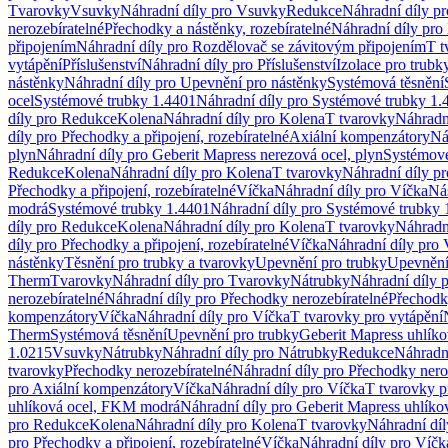
Tvarovky
Vsuvky
Náhradní díly pro Vsuvky
Redukce
Náhradní díly p
nerozebíratelné
Přechodky a nástěnky, rozebíratelné
Náhradní díly pro 
připojením
Náhradní díly pro Rozdělovač se závitovým připojením
T t
vytápění
Příslušenství
Náhradní díly pro Příslušenství
Izolace pro trubk
nástěnky
Náhradní díly pro Upevnění pro nástěnky
Systémová těsnění
ocel
Systémové trubky 1.4401
Náhradní díly pro Systémové trubky 1.
díly pro Redukce
Kolena
Náhradní díly pro Kolena
T tvarovky
Náhradn
díly pro Přechodky a připojení, rozebíratelné
Axiální kompenzátory
Ná
plyn
Náhradní díly pro Geberit Mapress nerezová ocel, plyn
Systémové
Redukce
Kolena
Náhradní díly pro Kolena
T tvarovky
Náhradní díly p
Přechodky a připojení, rozebíratelné
Víčka
Náhradní díly pro Víčka
Ná
modrá
Systémové trubky 1.4401
Náhradní díly pro Systémové trubky 
díly pro Redukce
Kolena
Náhradní díly pro Kolena
T tvarovky
Náhradn
díly pro Přechodky a připojení, rozebíratelné
Víčka
Náhradní díly pro 
nástěnky
Těsnění pro trubky a tvarovky
Upevnění pro trubky
Upevnění 
Therm
Tvarovky
Náhradní díly pro Tvarovky
Nátrubky
Náhradní díly 
nerozebíratelné
Náhradní díly pro Přechodky nerozebíratelné
Přechodky
kompenzátory
Víčka
Náhradní díly pro Víčka
T tvarovky pro vytápění
Therm
Systémová těsnění
Upevnění pro trubky
Geberit Mapress uhlíko
1.0215
Vsuvky
Nátrubky
Náhradní díly pro Nátrubky
Redukce
Náhradn
tvarovky
Přechodky nerozebíratelné
Náhradní díly pro Přechodky nero
pro Axiální kompenzátory
Víčka
Náhradní díly pro Víčka
T tvarovky p
uhlíková ocel, FKM modrá
Náhradní díly pro Geberit Mapress uhlík
pro Redukce
Kolena
Náhradní díly pro Kolena
T tvarovky
Náhradní díl
pro Přechodky a připojení, rozebíratelné
Víčka
Náhradní díly pro Víčk