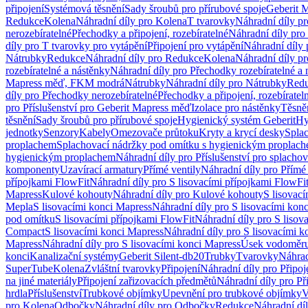
připojení
Systémová těsnění
Sady šroubů pro přírubové spoje
Geberit 
Redukce
Kolena
Náhradní díly pro Kolena
T tvarovky
Náhradní díly p
nerozebíratelné
Přechodky a připojení, rozebíratelné
Náhradní díly pro 
díly pro T tvarovky pro vytápění
Připojení pro vytápění
Náhradní díly 
Nátrubky
Redukce
Náhradní díly pro Redukce
Kolena
Náhradní díly p
rozebíratelné a nástěnky
Náhradní díly pro Přechodky rozebíratelné a 
Mapress měď, FKM modrá
Nátrubky
Náhradní díly pro Nátrubky
Red
díly pro Přechodky nerozebíratelné
Přechodky a připojení, rozebíratel
pro Příslušenství pro Geberit Mapress měď
Izolace pro nástěnky
Těsněn
těsnění
Sady šroubů pro přírubové spoje
Hygienický systém Geberit
Hy
jednotky
Senzory
Kabely
Omezovače průtoku
Kryty a krycí desky
Spla
proplachem
Splachovací nádržky pod omítku s hygienickým proplac
hygienickým proplachem
Náhradní díly pro Příslušenství pro splach
komponenty
Uzavírací armatury
Přímé ventily
Náhradní díly pro Přímé 
přípojkami FlowFit
Náhradní díly pro S lisovacími přípojkami FlowFi
Mapress
Kulové kohouty
Náhradní díly pro Kulové kohouty
S lisovac
Mepla
S lisovacími konci Mapress
Náhradní díly pro S lisovacími kon
pod omítku
S lisovacími přípojkami FlowFit
Náhradní díly pro S lisov
Compact
S lisovacími konci Mapress
Náhradní díly pro S lisovacími 
Mapress
Náhradní díly pro S lisovacími konci Mapress
Úsek vodoměru
konci
Kanalizační systémy
Geberit Silent-db20
Trubky
Tvarovky
Náhrad
SuperTube
Kolena
Zvláštní tvarovky
Připojení
Náhradní díly pro Připoj
na jiné materiály
Připojení zařizovacích předmětů
Náhradní díly pro Př
hrdla
Příslušenství
Trubkové objímky
Upevnění pro trubkové objímky
V
pro Kolena
Odbočky
Náhradní díly pro Odbočky
Redukce
Náhradní dí