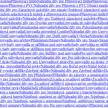
 kolena
Připojovací hrdlo
Náhradní díly pro Připojovací hrdlo
Připojovac
ouprav
Připojení z PVC
Náhradní díly pro Připojení z PVC
Těsnicí manže
ní díly pro Zápachové uzávěrky pro pisoáry
Trubkové zápachové uzáv
oužení splachovacích trubek a připojovacích souprav
Připojovací hrdlo
N
chové uzávěrky
Náhradní díly pro Trubkové zápachové uzávěrky
Připoj
vadla
Náhradní díly pro Dvojitá umyvadla
Umyvadla do nábytku
Náhrad
é umývátka
Polozápustná umyvadla
Náhradní díly pro Polozápustná u
hová umyvadla
Umyvadla provedení Comfort
Náhradní díly pro Umyv
y
Další umyvadla
Náhradní díly pro Další umyvadla
Výlevka
Náhradní dí
myvadla pro učebny
Příslušenství
Sloupy
Náhradní díly pro Sloupy
Slou
kryty
Sady umyvadla se skříňkou pod umyvadlo
Sady umývátka se skří
ro Sady umyvadla se skříňkou pod umyvadlo
Sady nábytkového umyvadl
d umyvadlo
Náhradní díly pro Skříňky pod umyvadlo
Pro umývátka
Náhr
la
Pro nábytková umyvadla
Náhradní díly pro Pro nábytková umyvadla
P
 desky
Náhradní díly pro Umyvadlové desky
Pro umyvadlo na desku, t
sku, pravoúhlé
Boční prvky
Náhradní díly pro Boční prvky
Nízké boční 
ně vysoké skříňky
Závěsné skříňky
Náhradní díly pro Závěsné skříňky
Da
nství
Náhradní díly pro Příslušenství
Přihrádky do zásuvky a organizačn
ly pro Zásuvky
Další příslušenství
Zrcadla a zrcadlové skříňky
Zrcadlo
Ná
íňky
Náhradní díly pro Zrcadlové skříňky
S integrovaným osvětlením
Ná
větelné prvky
Madla
Další příslušenství
Zásuvky
Armatury
Umyvadlové a
ení z baterie
Náhradní díly pro Stojánková, napájení z baterie
Stojánkov
 páková baterie
Nástěnná, napájení ze sítě
Náhradní díly pro Nástěnná, n
díly pro Nástěnná, napájení z generátoru
Nástěnná, směšovací baterie 
lové armatury
Náhradní díly pro Pro umyvadlové armatury
Připojení za