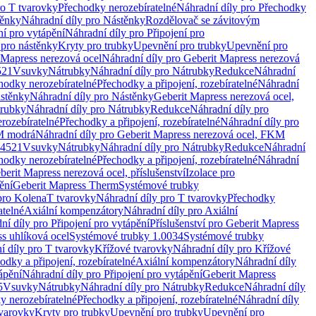
ro T tvarovky
Přechodky nerozebíratelné
Náhradní díly pro Přechodky
ěnky
Náhradní díly pro Nástěnky
Rozdělovač se závitovým
ní pro vytápění
Náhradní díly pro Připojení pro
 pro nástěnky
Kryty pro trubky
Upevnění pro trubky
Upevnění pro
 Mapress nerezová ocel
Náhradní díly pro Geberit Mapress nerezová
521
Vsuvky
Nátrubky
Náhradní díly pro Nátrubky
Redukce
Náhradní
hodky nerozebíratelné
Přechodky a připojení, rozebíratelné
Náhradní
stěnky
Náhradní díly pro Nástěnky
Geberit Mapress nerezová ocel,
rubky
Náhradní díly pro Nátrubky
Redukce
Náhradní díly pro
rozebíratelné
Přechodky a připojení, rozebíratelné
Náhradní díly pro
KM modrá
Náhradní díly pro Geberit Mapress nerezová ocel, FKM
.4521
Vsuvky
Nátrubky
Náhradní díly pro Nátrubky
Redukce
Náhradní
hodky nerozebíratelné
Přechodky a připojení, rozebíratelné
Náhradní
berit Mapress nerezová ocel, příslušenství
Izolace pro
ění
Geberit Mapress Therm
Systémové trubky
pro Kolena
T tvarovky
Náhradní díly pro T tvarovky
Přechodky
atelné
Axiální kompenzátory
Náhradní díly pro Axiální
ní díly pro Připojení pro vytápění
Příslušenství pro Geberit Mapress
s uhlíková ocel
Systémové trubky 1.0034
Systémové trubky
í díly pro T tvarovky
Křížové tvarovky
Náhradní díly pro Křížové
odky a připojení, rozebíratelné
Axiální kompenzátory
Náhradní díly
ápění
Náhradní díly pro Připojení pro vytápění
Geberit Mapress
5
Vsuvky
Nátrubky
Náhradní díly pro Nátrubky
Redukce
Náhradní díly
y nerozebíratelné
Přechodky a připojení, rozebíratelné
Náhradní díly
tvarovky
Kryty pro trubky
Upevnění pro trubky
Upevnění pro