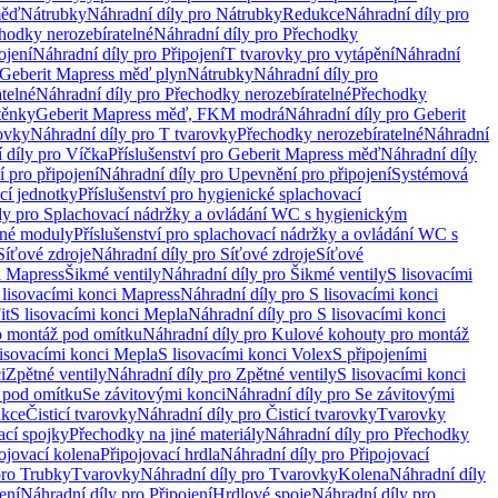
měď
Nátrubky
Náhradní díly pro Nátrubky
Redukce
Náhradní díly pro
hodky nerozebíratelné
Náhradní díly pro Přechodky
ojení
Náhradní díly pro Připojení
T tvarovky pro vytápění
Náhradní
 Geberit Mapress měď plyn
Nátrubky
Náhradní díly pro
telné
Náhradní díly pro Přechodky nerozebíratelné
Přechodky
těnky
Geberit Mapress měď, FKM modrá
Náhradní díly pro Geberit
ovky
Náhradní díly pro T tvarovky
Přechodky nerozebíratelné
Náhradní
 díly pro Víčka
Příslušenství pro Geberit Mapress měď
Náhradní díly
 pro připojení
Náhradní díly pro Upevnění pro připojení
Systémová
cí jednotky
Příslušenství pro hygienické splachovací
ly pro Splachovací nádržky a ovládání WC s hygienickým
ěné moduly
Příslušenství pro splachovací nádržky a ovládání WC s
Síťové zdroje
Náhradní díly pro Síťové zdroje
Síťové
i Mapress
Šikmé ventily
Náhradní díly pro Šikmé ventily
S lisovacími
 lisovacími konci Mapress
Náhradní díly pro S lisovacími konci
it
S lisovacími konci Mepla
Náhradní díly pro S lisovacími konci
o montáž pod omítku
Náhradní díly pro Kulové kohouty pro montáž
lisovacími konci Mepla
S lisovacími konci Volex
S připojeními
i
Zpětné ventily
Náhradní díly pro Zpětné ventily
S lisovacími konci
 pod omítku
Se závitovými konci
Náhradní díly pro Se závitovými
kce
Čisticí tvarovky
Náhradní díly pro Čisticí tvarovky
Tvarovky
ací spojky
Přechodky na jiné materiály
Náhradní díly pro Přechodky
ojovací kolena
Připojovací hrdla
Náhradní díly pro Připojovací
pro Trubky
Tvarovky
Náhradní díly pro Tvarovky
Kolena
Náhradní díly
ení
Náhradní díly pro Připojení
Hrdlové spoje
Náhradní díly pro