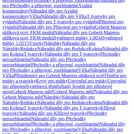
nerozebíratelné
Přechodky a připojení, rozebíratelné
Náhradní díly
pro Přechodky a připojení, rozebíratelné
Axiální
kompenzátory
Náhradní díly pro Axiální
kompenzátory
Víčka
Náhradní díly pro Víčka
T tvarovky pro
vytápění
Náhradní díly pro T tvarovky pro vytápění
Připojení pro
vytápění
Náhradní díly pro Připojení pro vytápění
Geberit Mapress
uhlíková ocel, FKM modrá
Náhradní díly pro Geberit Mapress
uhlíková ocel, FKM modrá
Systémové trubky 1.0034
Systémové
trubky 1.0215
Vsuvky
Nátrubky
Náhradní díly pro
Nátrubky
Redukce
Náhradní díly pro Redukce
Kolena
Náhradní díly
pro Kolena
T tvarovky
Náhradní díly pro T tvarovky
Přechodky
nerozebíratelné
Náhradní díly pro Přechodky
nerozebíratelné
Přechodky a připojení, rozebíratelné
Náhradní díly
pro Přechodky a připojení, rozebíratelné
Víčka
Náhradní díly pro
Víčka
Příslušenství pro Geberit Mapress uhlíková ocel
Těsnění pro
trubky a tvarovky
Kryty pro trubky
Upevnění pro trubky
Upevnění
pro připojení
Systémová těsnění
Sady šroubů pro přírubové
spoje
Geberit Mapress měď
Geberit Mapress měď
Náhradní díly pro
Geberit Mapress měď
Nátrubky
Náhradní díly pro
Nátrubky
Redukce
Náhradní díly pro Redukce
Kolena
Náhradní díly
pro Kolena
T tvarovky
Náhradní díly pro T tvarovky
Křížové
tvarovky
Náhradní díly pro Křížové tvarovky
Přechodky
nerozebíratelné
Náhradní díly pro Přechodky
nerozebíratelné
Přechodky a připojení, rozebíratelné
Náhradní díly
pro Přechodky a připojení, rozebíratelné
Víčka
Náhradní díly pro