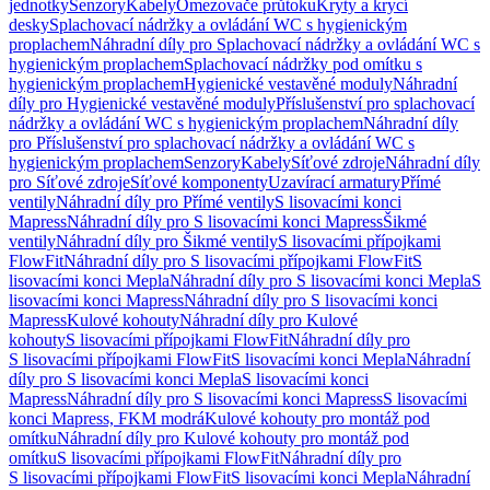
jednotky
Senzory
Kabely
Omezovače průtoku
Kryty a krycí
desky
Splachovací nádržky a ovládání WC s hygienickým
proplachem
Náhradní díly pro Splachovací nádržky a ovládání WC s
hygienickým proplachem
Splachovací nádržky pod omítku s
hygienickým proplachem
Hygienické vestavěné moduly
Náhradní
díly pro Hygienické vestavěné moduly
Příslušenství pro splachovací
nádržky a ovládání WC s hygienickým proplachem
Náhradní díly
pro Příslušenství pro splachovací nádržky a ovládání WC s
hygienickým proplachem
Senzory
Kabely
Síťové zdroje
Náhradní díly
pro Síťové zdroje
Síťové komponenty
Uzavírací armatury
Přímé
ventily
Náhradní díly pro Přímé ventily
S lisovacími konci
Mapress
Náhradní díly pro S lisovacími konci Mapress
Šikmé
ventily
Náhradní díly pro Šikmé ventily
S lisovacími přípojkami
FlowFit
Náhradní díly pro S lisovacími přípojkami FlowFit
S
lisovacími konci Mepla
Náhradní díly pro S lisovacími konci Mepla
S
lisovacími konci Mapress
Náhradní díly pro S lisovacími konci
Mapress
Kulové kohouty
Náhradní díly pro Kulové
kohouty
S lisovacími přípojkami FlowFit
Náhradní díly pro
S lisovacími přípojkami FlowFit
S lisovacími konci Mepla
Náhradní
díly pro S lisovacími konci Mepla
S lisovacími konci
Mapress
Náhradní díly pro S lisovacími konci Mapress
S lisovacími
konci Mapress, FKM modrá
Kulové kohouty pro montáž pod
omítku
Náhradní díly pro Kulové kohouty pro montáž pod
omítku
S lisovacími přípojkami FlowFit
Náhradní díly pro
S lisovacími přípojkami FlowFit
S lisovacími konci Mepla
Náhradní