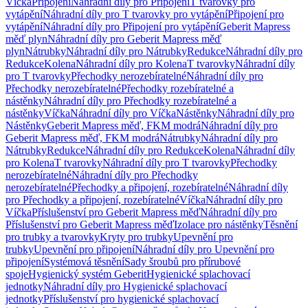
Víčka
Připojení
Náhradní díly pro Připojení
T tvarovky pro
vytápění
Náhradní díly pro T tvarovky pro vytápění
Připojení pro
vytápění
Náhradní díly pro Připojení pro vytápění
Geberit Mapress
měď plyn
Náhradní díly pro Geberit Mapress měď
plyn
Nátrubky
Náhradní díly pro Nátrubky
Redukce
Náhradní díly pro
Redukce
Kolena
Náhradní díly pro Kolena
T tvarovky
Náhradní díly
pro T tvarovky
Přechodky nerozebíratelné
Náhradní díly pro
Přechodky nerozebíratelné
Přechodky rozebíratelné a
nástěnky
Náhradní díly pro Přechodky rozebíratelné a
nástěnky
Víčka
Náhradní díly pro Víčka
Nástěnky
Náhradní díly pro
Nástěnky
Geberit Mapress měď, FKM modrá
Náhradní díly pro
Geberit Mapress měď, FKM modrá
Nátrubky
Náhradní díly pro
Nátrubky
Redukce
Náhradní díly pro Redukce
Kolena
Náhradní díly
pro Kolena
T tvarovky
Náhradní díly pro T tvarovky
Přechodky
nerozebíratelné
Náhradní díly pro Přechodky
nerozebíratelné
Přechodky a připojení, rozebíratelné
Náhradní díly
pro Přechodky a připojení, rozebíratelné
Víčka
Náhradní díly pro
Víčka
Příslušenství pro Geberit Mapress měď
Náhradní díly pro
Příslušenství pro Geberit Mapress měď
Izolace pro nástěnky
Těsnění
pro trubky a tvarovky
Kryty pro trubky
Upevnění pro
trubky
Upevnění pro připojení
Náhradní díly pro Upevnění pro
připojení
Systémová těsnění
Sady šroubů pro přírubové
spoje
Hygienický systém Geberit
Hygienické splachovací
jednotky
Náhradní díly pro Hygienické splachovací
jednotky
Příslušenství pro hygienické splachovací