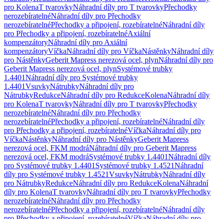
pro Kolena
T tvarovky
Náhradní díly pro T tvarovky
Přechodky
nerozebíratelné
Náhradní díly pro Přechodky
nerozebíratelné
Přechodky a připojení, rozebíratelné
Náhradní díly
pro Přechodky a připojení, rozebíratelné
Axiální
kompenzátory
Náhradní díly pro Axiální
kompenzátory
Víčka
Náhradní díly pro Víčka
Nástěnky
Náhradní díly
pro Nástěnky
Geberit Mapress nerezová ocel, plyn
Náhradní díly pro
Geberit Mapress nerezová ocel, plyn
Systémové trubky
1.4401
Náhradní díly pro Systémové trubky
1.4401
Vsuvky
Nátrubky
Náhradní díly pro
Nátrubky
Redukce
Náhradní díly pro Redukce
Kolena
Náhradní díly
pro Kolena
T tvarovky
Náhradní díly pro T tvarovky
Přechodky
nerozebíratelné
Náhradní díly pro Přechodky
nerozebíratelné
Přechodky a připojení, rozebíratelné
Náhradní díly
pro Přechodky a připojení, rozebíratelné
Víčka
Náhradní díly pro
Víčka
Nástěnky
Náhradní díly pro Nástěnky
Geberit Mapress
nerezová ocel, FKM modrá
Náhradní díly pro Geberit Mapress
nerezová ocel, FKM modrá
Systémové trubky 1.4401
Náhradní díly
pro Systémové trubky 1.4401
Systémové trubky 1.4521
Náhradní
díly pro Systémové trubky 1.4521
Vsuvky
Nátrubky
Náhradní díly
pro Nátrubky
Redukce
Náhradní díly pro Redukce
Kolena
Náhradní
díly pro Kolena
T tvarovky
Náhradní díly pro T tvarovky
Přechodky
nerozebíratelné
Náhradní díly pro Přechodky
nerozebíratelné
Přechodky a připojení, rozebíratelné
Náhradní díly
pro Přechodky a připojení, rozebíratelné
Víčka
Náhradní díly pro