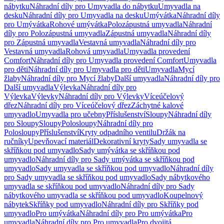
nábytku
Náhradní díly pro Umyvadla do nábytku
Umyvadla na
desku
Náhradní díly pro Umyvadla na desku
Umývátka
Náhradní díly
pro Umývátka
Rohové umývátka
Polozápustná umyvadla
Náhradní
díly pro Polozápustná umyvadla
Zápustná umyvadla
Náhradní díly
pro Zápustná umyvadla
Vestavná umyvadla
Náhradní díly pro
Vestavná umyvadla
Rohová umyvadla
Umyvadla provedení
Comfort
Náhradní díly pro Umyvadla provedení Comfort
Umyvadla
pro děti
Náhradní díly pro Umyvadla pro děti
Umyvadla
Mycí
žlaby
Náhradní díly pro Mycí žlaby
Další umyvadla
Náhradní díly pro
Další umyvadla
Výlevka
Náhradní díly pro
Výlevka
Výlevky
Náhradní díly pro Výlevky
Víceúčelový
dřez
Náhradní díly pro Víceúčelový dřez
Záchytné kalové
umyvadlo
Umyvadla pro učebny
Příslušenství
Sloupy
Náhradní díly
pro Sloupy
Sloupy
Polosloupy
Náhradní díly pro
Polosloupy
Příslušenství
Kryty odpadního ventilu
Držák na
ručníky
Upevňovací materiál
Dekorativní kryty
Sady umyvadla se
skříňkou pod umyvadlo
Sady umývátka se skříňkou pod
umyvadlo
Náhradní díly pro Sady umývátka se skříňkou pod
umyvadlo
Sady umyvadla se skříňkou pod umyvadlo
Náhradní díly
pro Sady umyvadla se skříňkou pod umyvadlo
Sady nábytkového
umyvadla se skříňkou pod umyvadlo
Náhradní díly pro Sady
nábytkového umyvadla se skříňkou pod umyvadlo
Koupelnový
nábytek
Skříňky pod umyvadlo
Náhradní díly pro Skříňky pod
umyvadlo
Pro umývátka
Náhradní díly pro Pro umývátka
Pro
umyvadla
Náhradní díly pro Pro umyvadla
Pro dvojitá