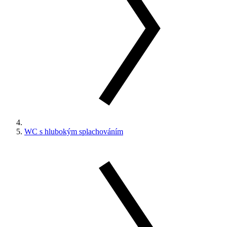
WC s hlubokým splachováním