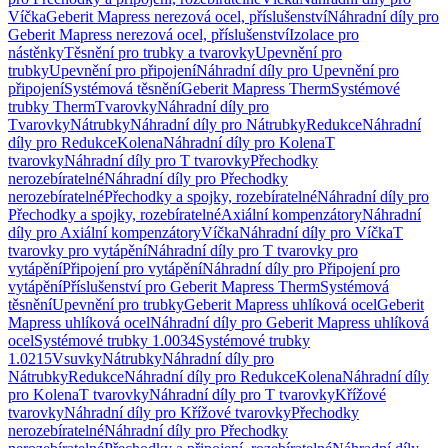
Víčka
Geberit Mapress nerezová ocel, příslušenství
Náhradní díly pro
Geberit Mapress nerezová ocel, příslušenství
Izolace pro
nástěnky
Těsnění pro trubky a tvarovky
Upevnění pro
trubky
Upevnění pro připojení
Náhradní díly pro Upevnění pro
připojení
Systémová těsnění
Geberit Mapress Therm
Systémové
trubky Therm
Tvarovky
Náhradní díly pro
Tvarovky
Nátrubky
Náhradní díly pro Nátrubky
Redukce
Náhradní
díly pro Redukce
Kolena
Náhradní díly pro Kolena
T
tvarovky
Náhradní díly pro T tvarovky
Přechodky
nerozebíratelné
Náhradní díly pro Přechodky
nerozebíratelné
Přechodky a spojky, rozebíratelné
Náhradní díly pro
Přechodky a spojky, rozebíratelné
Axiální kompenzátory
Náhradní
díly pro Axiální kompenzátory
Víčka
Náhradní díly pro Víčka
T
tvarovky pro vytápění
Náhradní díly pro T tvarovky pro
vytápění
Připojení pro vytápění
Náhradní díly pro Připojení pro
vytápění
Příslušenství pro Geberit Mapress Therm
Systémová
těsnění
Upevnění pro trubky
Geberit Mapress uhlíková ocel
Geberit
Mapress uhlíková ocel
Náhradní díly pro Geberit Mapress uhlíková
ocel
Systémové trubky 1.0034
Systémové trubky
1.0215
Vsuvky
Nátrubky
Náhradní díly pro
Nátrubky
Redukce
Náhradní díly pro Redukce
Kolena
Náhradní díly
pro Kolena
T tvarovky
Náhradní díly pro T tvarovky
Křížové
tvarovky
Náhradní díly pro Křížové tvarovky
Přechodky
nerozebíratelné
Náhradní díly pro Přechodky