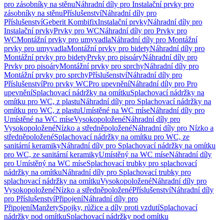
pro zásobníky na stěnu
Náhradní díly pro Instalační prvky pro
zásobníky na stěnu
Příslušenství
Náhradní díly pro
Příslušenství
Geberit Kombifix
Instalační prvky
Náhradní díly pro
Instalační prvky
Prvky pro WC
Náhradní díly pro Prvky pro
WC
Montážní prvky pro umyvadla
Náhradní díly pro Montážní
prvky pro umyvadla
Montážní prvky pro bidety
Náhradní díly pro
Montážní prvky pro bidety
Prvky pro pisoáry
Náhradní díly pro
Prvky pro pisoáry
Montážní prvky pro sprchy
Náhradní díly pro
Montážní prvky pro sprchy
Příslušenství
Náhradní díly pro
Příslušenství
Pro prvky WC
Pro upevnění
Náhradní díly pro Pro
upevnění
Splachovací nádržky na omítku
Splachovací nádržky na
omítku pro WC, z plastu
Náhradní díly pro Splachovací nádržky na
omítku pro WC, z plastu
Umístěné na WC míse
Náhradní díly pro
Umístěné na WC míse
Vysokopoložené
Náhradní díly pro
Vysokopoložené
Nízko a středněpoložené
Náhradní díly pro Nízko a
středněpoložené
Splachovací nádržky na omítku pro WC, ze
sanitární keramiky
Náhradní díly pro Splachovací nádržky na omítku
pro WC, ze sanitární keramiky
Umístěný na WC míse
Náhradní díly
pro Umístěný na WC míse
Splachovací trubky pro splachovací
nádržky na omítku
Náhradní díly pro Splachovací trubky pro
splachovací nádržky na omítku
Vysokopoložené
Náhradní díly pro
Vysokopoložené
Nízko a středněpoložené
Příslušenství
Náhradní díly
pro Příslušenství
Připojení
Náhradní díly pro
Připojení
Manžety
Spojky, růžice a díly proti vzdutí
Splachovací
nádržky pod omítku
Splachovací nádržky pod omítku