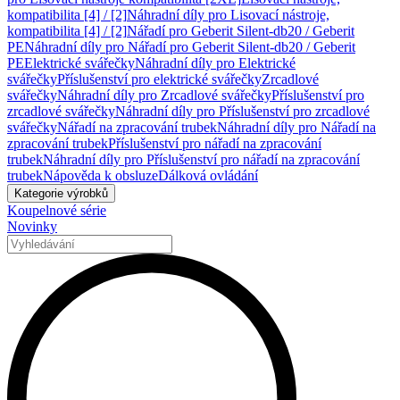
kompatibilita [4] / [2]
Náhradní díly pro Lisovací nástroje,
kompatibilita [4] / [2]
Nářadí pro Geberit Silent-db20 / Geberit
PE
Náhradní díly pro Nářadí pro Geberit Silent-db20 / Geberit
PE
Elektrické svářečky
Náhradní díly pro Elektrické
svářečky
Příslušenství pro elektrické svářečky
Zrcadlové
svářečky
Náhradní díly pro Zrcadlové svářečky
Příslušenství pro
zrcadlové svářečky
Náhradní díly pro Příslušenství pro zrcadlové
svářečky
Nářadí na zpracování trubek
Náhradní díly pro Nářadí na
zpracování trubek
Příslušenství pro nářadí na zpracování
trubek
Náhradní díly pro Příslušenství pro nářadí na zpracování
trubek
Nápověda k obsluze
Dálková ovládání
Kategorie výrobků
Koupelnové série
Novinky