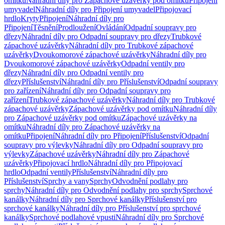
omítku
Náhradní díly pro Zápachové uzávěrky pod omítku
Připojení
umyvadel
Náhradní díly pro Připojení umyvadel
Připojovací
hrdlo
Kryty
Připojení
Náhradní díly pro
Připojení
Těsnění
Prodloužení
Ovládání
Odpadní soupravy pro
dřezy
Náhradní díly pro Odpadní soupravy pro dřezy
Trubkové
zápachové uzávěrky
Náhradní díly pro Trubkové zápachové
uzávěrky
Dvoukomorové zápachové uzávěrky
Náhradní díly pro
Dvoukomorové zápachové uzávěrky
Odpadní ventily pro
dřezy
Náhradní díly pro Odpadní ventily pro
dřezy
Příslušenství
Náhradní díly pro Příslušenství
Odpadní soupravy
pro zařízení
Náhradní díly pro Odpadní soupravy pro
zařízení
Trubkové zápachové uzávěrky
Náhradní díly pro Trubkové
zápachové uzávěrky
Zápachové uzávěrky pod omítku
Náhradní díly
pro Zápachové uzávěrky pod omítku
Zápachové uzávěrky na
omítku
Náhradní díly pro Zápachové uzávěrky na
omítku
Připojení
Náhradní díly pro Připojení
Příslušenství
Odpadní
soupravy pro výlevky
Náhradní díly pro Odpadní soupravy pro
výlevky
Zápachové uzávěrky
Náhradní díly pro Zápachové
uzávěrky
Připojovací hrdlo
Náhradní díly pro Připojovací
hrdlo
Odpadní ventily
Příslušenství
Náhradní díly pro
Příslušenství
Sprchy a vany
Sprchy
Odvodnění podlahy pro
sprchy
Náhradní díly pro Odvodnění podlahy pro sprchy
Sprchové
kanálky
Náhradní díly pro Sprchové kanálky
Příslušenství pro
sprchové kanálky
Náhradní díly pro Příslušenství pro sprchové
kanálky
Sprchové podlahové vpusti
Náhradní díly pro Sprchové