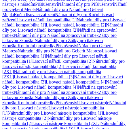
nástroje s nářadím
Příslušenství
Náhradní díly pro Příslušenství
Nářadí
pro Geberit Mepla
Náhradní díly pro Nářadí pro Geberit
Mepla
Ruční lisovací zařízení
Náhradní díly pro Ruční lisovací
zařízení
Lisovací nářadí, kompatibilita [1]
Náhradní díly pro Lisovací
nářadí, kompatibilita [1]
Lisovací nářadí, kompatibilita [2]
Náhradní
díly pro Lisovací nářadí, kompatibilita [2]
Nářadí na zpracování
trubek
Náhradní díly pro Nářadí na zpracování trubek
Zátky pro
tlakovou zkoušku
Náhradní díly pro Zátky pro tlakovou
zkoušku
Kontrolní prostředky
Příslušenství
Nářadí pro Geberit
Mapress
Náhradní díly pro Nářadí pro Geberit Mapress
Lisovací
nářadí, kompatibilita [1]
Náhradní díly pro Lisovací nářadí,
kompatibilita [1]
Lisovací nářadí, kompatibilita [2]
Náhradní díly pro
Lisovací nářadí, kompatibilita [2]
Lisovací nářadí, kompatibilita
[2XL]
Náhradní díly pro Lisovací nářadí, kompatibilita
[2XL]
Lisovací nářadí, kompatibilita [3]
Náhradní díly pro Lisovací
nářadí, kompatibilita [3]
Lisovací nářadí, kompatibilita [4]
Náhradní
díly pro Lisovací nářadí, kompatibilita [4]
Nářadí na zpracování
trubek
Náhradní díly pro Nářadí na zpracování trubek
Zátky pro
tlakovou zkoušku
Náhradní díly pro Zátky pro tlakovou
zkoušku
Kontrolní prostředky
Příslušenství
Lisovací nástroje
Náhradní
díly pro Lisovací nástroje
Lisovací nástroje kompatibilita
[1]
Náhradní díly pro Lisovací nástroje kompatibilita [1]
Lisovací
nástroje kompatibilita [2]
Náhradní díly pro Lisovací nástroje
kompatibilita [2]
Lisovací nástroje kompatibilita [2XL]
Náhradní díly
pro Lisovací nástroje kompatibilita [2XL]
Lisovací nástroje,