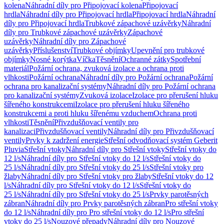
kolena
Náhradní díly pro Připojovací kolena
Připojovací
hrdla
Náhradní díly pro Připojovací hrdla
Připojovací hrdla
Náhradní
díly pro Připojovací hrdla
Trubkové zápachové uzávěrky
Náhradní
díly pro Trubkové zápachové uzávěrky
Zápachové
uzávěrky
Náhradní díly pro Zápachové
uzávěrky
Příslušenství
Trubkové objímky
Upevnění pro trubkové
objímky
Nosné korýtka
Víčka
Těsnění
Ochranné zátky
Spotřební
materiál
Požární ochrana, zvuková izolace a ochrana proti
vlhkosti
Požární ochrana
Náhradní díly pro Požární ochrana
Požární
ochrana pro kanalizační systémy
Náhradní díly pro Požární ochrana
pro kanalizační systémy
Zvuková izolace
Izolace pro přerušení hluku
šířeného konstrukcemi
Izolace pro přerušení hluku šířeného
konstrukcemi a proti hluku šířenému vzduchem
Ochrana proti
vlhkosti
Těsnění
Přivzdušňovací ventily pro
kanalizaci
Přivzdušňovací ventily
Náhradní díly pro Přivzdušňovací
ventily
Prvky k zadržení energie
Střešní odvodňovací systém Geberit
Pluvia
Střešní vtoky
Náhradní díly pro Střešní vtoky
Střešní vtoky do
12 l/s
Náhradní díly pro Střešní vtoky do 12 l/s
Střešní vtoky do
25 l/s
Náhradní díly pro Střešní vtoky do 25 l/s
Střešní vtoky pro
žlaby
Náhradní díly pro Střešní vtoky pro žlaby
Střešní vtoky do 12
l/s
Náhradní díly pro Střešní vtoky do 12 l/s
Střešní vtoky do
25 l/s
Náhradní díly pro Střešní vtoky do 25 l/s
Prvky parotěsných
zábran
Náhradní díly pro Prvky parotěsných zábran
Pro střešní vtoky
do 12 l/s
Náhradní díly pro Pro střešní vtoky do 12 l/s
Pro střešní
vtoky do 25 l/s
Nouzové přepady
Náhradní díly pro Nouzové