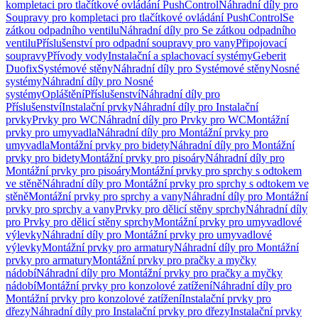
kompletaci pro tlačítkové ovládání PushControl
Náhradní díly pro
Soupravy pro kompletaci pro tlačítkové ovládání PushControl
Se
zátkou odpadního ventilu
Náhradní díly pro Se zátkou odpadního
ventilu
Příslušenství pro odpadní soupravy pro vany
Připojovací
soupravy
Přívody vody
Instalační a splachovací systémy
Geberit
Duofix
Systémové stěny
Náhradní díly pro Systémové stěny
Nosné
systémy
Náhradní díly pro Nosné
systémy
Opláštění
Příslušenství
Náhradní díly pro
Příslušenství
Instalační prvky
Náhradní díly pro Instalační
prvky
Prvky pro WC
Náhradní díly pro Prvky pro WC
Montážní
prvky pro umyvadla
Náhradní díly pro Montážní prvky pro
umyvadla
Montážní prvky pro bidety
Náhradní díly pro Montážní
prvky pro bidety
Montážní prvky pro pisoáry
Náhradní díly pro
Montážní prvky pro pisoáry
Montážní prvky pro sprchy s odtokem
ve stěně
Náhradní díly pro Montážní prvky pro sprchy s odtokem ve
stěně
Montážní prvky pro sprchy a vany
Náhradní díly pro Montážní
prvky pro sprchy a vany
Prvky pro dělicí stěny sprchy
Náhradní díly
pro Prvky pro dělicí stěny sprchy
Montážní prvky pro umyvadlové
výlevky
Náhradní díly pro Montážní prvky pro umyvadlové
výlevky
Montážní prvky pro armatury
Náhradní díly pro Montážní
prvky pro armatury
Montážní prvky pro pračky a myčky
nádobí
Náhradní díly pro Montážní prvky pro pračky a myčky
nádobí
Montážní prvky pro konzolové zatížení
Náhradní díly pro
Montážní prvky pro konzolové zatížení
Instalační prvky pro
dřezy
Náhradní díly pro Instalační prvky pro dřezy
Instalační prvky