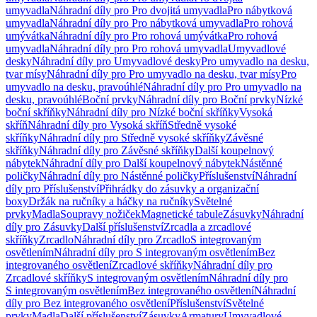
umyvadla
Náhradní díly pro Pro dvojitá umyvadla
Pro nábytková
umyvadla
Náhradní díly pro Pro nábytková umyvadla
Pro rohová
umývátka
Náhradní díly pro Pro rohová umývátka
Pro rohová
umyvadla
Náhradní díly pro Pro rohová umyvadla
Umyvadlové
desky
Náhradní díly pro Umyvadlové desky
Pro umyvadlo na desku,
tvar mísy
Náhradní díly pro Pro umyvadlo na desku, tvar mísy
Pro
umyvadlo na desku, pravoúhlé
Náhradní díly pro Pro umyvadlo na
desku, pravoúhlé
Boční prvky
Náhradní díly pro Boční prvky
Nízké
boční skříňky
Náhradní díly pro Nízké boční skříňky
Vysoká
skříň
Náhradní díly pro Vysoká skříň
Středně vysoké
skříňky
Náhradní díly pro Středně vysoké skříňky
Závěsné
skříňky
Náhradní díly pro Závěsné skříňky
Další koupelnový
nábytek
Náhradní díly pro Další koupelnový nábytek
Nástěnné
poličky
Náhradní díly pro Nástěnné poličky
Příslušenství
Náhradní
díly pro Příslušenství
Přihrádky do zásuvky a organizační
boxy
Držák na ručníky a háčky na ručníky
Světelné
prvky
Madla
Soupravy nožiček
Magnetické tabule
Zásuvky
Náhradní
díly pro Zásuvky
Další příslušenství
Zrcadla a zrcadlové
skříňky
Zrcadlo
Náhradní díly pro Zrcadlo
S integrovaným
osvětlením
Náhradní díly pro S integrovaným osvětlením
Bez
integrovaného osvětlení
Zrcadlové skříňky
Náhradní díly pro
Zrcadlové skříňky
S integrovaným osvětlením
Náhradní díly pro
S integrovaným osvětlením
Bez integrovaného osvětlení
Náhradní
díly pro Bez integrovaného osvětlení
Příslušenství
Světelné
prvky
Madla
Další příslušenství
Zásuvky
Armatury
Umyvadlové