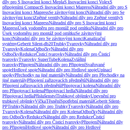
díly pro S lisovacími konci Mepla
S lisovacími konci Volex
S
připojeními Compact
S lisovacími konci Mapress
Náhradní díly pro S
lisovacími konci Mapress
Se závitovými konci
Náhradní díly pro Se
závitovými konci
Zpětné ventily
Náhradní díly pro Zpětné ventily
S
lisovacími konci Mapress
Náhradní díly pro S lisovacími konci
Mapress
Úsek vodoměru pro montáž pod omítku
Náhradní díly pro
Úsek vodoměru pro montáž pod omítku
Se závitovými
konci
Náhradní díly pro Se závitovými konci
Kanalizační
systémy
Geberit Silent-db20
Trubky
Tvarovky
Náhradní díly pro
Tvarovky
Kolena
Odbočky
Náhradní díly pro
Odbočky
Redukce
Čisticí tvarovky
Náhradní díly pro Čisticí
tvarovky
Tvarovky SuperTube
Kolena
Zvláštní
tvarovky
Připojení
Náhradní díly pro Připojení
Svařované
spoje
Hrdlové spoje
Náhradní díly pro Hrdlové spoje
Upínací
spojky
Přechodky na jiné materiály
Náhradní díly pro Přechodky na
jiné materiály
Připojení zařizovacích předmětů
Náhradní díly pro
Připojení zařizovacích předmětů
Připojovací kolena
Náhradní díly
pro Připojovací kolena
Připojovací hrdla
Náhradní díly pro
Připojovací hrdla
Příslušenství
Trubkové objímky
Upevnění pro
trubkové objímky
Víčka
Těsnění
Spotřební materiál
Geberit Silent-
PP
Trubky
Náhradní díly pro Trubky
Tvarovky
Náhradní díly pro
Tvarovky
Kolena
Náhradní díly pro Kolena
Odbočky
Náhradní díly
pro Odbočky
Redukce
Náhradní díly pro Redukce
Čisticí
tvarovky
Náhradní díly pro Čisticí tvarovky
Připojení
Náhradní díly
pro Připojení
Hrdlové spoje
Náhradní díly pro Hrdlové