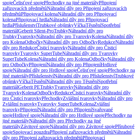
spoje
Čelisťové spoje
Přechodky na jiné materiály
Připojení
zařizovacích předmětů
Náhradní díly pro Připojení zařizovacích
předmětů
Připojovací kolena
Náhradní díly pro Připojovací
kolena
Připojovací hrdla
Náhradní díly pro Připojovací
hrdla
Příslušenství
Trubkové objímky
Víčka
Těsnění
Spotřební
materiál
Geberit Silent-Pro
Trubky
Náhradní díly pro
Trubky
Tvarovky
Náhradní díly pro Tvarovky
Kolena
Náhradní díly
pro Kolena
Odbočky
Náhradní díly pro Odbočky
Redukce
Náhradní
díly pro Redukce
Čisticí tvarovky
Náhradní díly pro Čisticí
tvarovky
Tvarovky SuperTube
Náhradní díly pro Tvarovky
SuperTube
Kolena
Náhradní díly pro Kolena
Odbočky
Náhradní díly
pro Odbočky
Připojení
Náhradní díly pro Připojení
Hrdlové
spoje
Náhradní díly pro Hrdlové spoje
Čelisťové spoje
Přechodky na
jiné materiály
Příslušenství
Náhradní díly pro Příslušenství
Trubkové
objímky
Víčka
Těsnění
Náhradní díly pro Těsnění
Spotřební
materiál
Geberit PE
Trubky
Tvarovky
Náhradní díly pro
Tvarovky
Kolena
Odbočky
Redukce
Čisticí tvarovky
Náhradní díly
pro Čisticí tvarovky
Přechodky
Zvláštní tvarovky
Náhradní díly pro
Zvláštní tvarovky
Tvarovky SuperTube
Kolena
Zvláštní
tvarovky
Připojení
Náhradní díly pro Připojení
Svařované
spoje
Hrdlové spoje
Náhradní díly pro Hrdlové spoje
Přechodky na
jiné materiály
Náhradní díly pro Přechodky na jiné
materiály
Závitové spoje
Náhradní díly pro Závitové spoje
Přírubové
spoje
Spojovací pouzdra
Připojení zařizovacích předmětů
Náhradní
díly pro Připojení zařizovacích předmětů
Připojovací