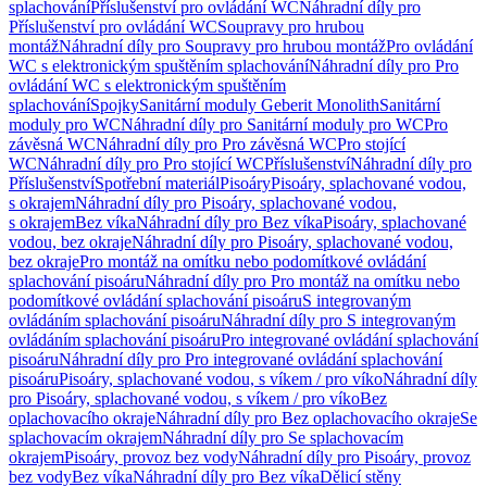
splachování
Příslušenství pro ovládání WC
Náhradní díly pro
Příslušenství pro ovládání WC
Soupravy pro hrubou
montáž
Náhradní díly pro Soupravy pro hrubou montáž
Pro ovládání
WC s elektronickým spuštěním splachování
Náhradní díly pro Pro
ovládání WC s elektronickým spuštěním
splachování
Spojky
Sanitární moduly Geberit Monolith
Sanitární
moduly pro WC
Náhradní díly pro Sanitární moduly pro WC
Pro
závěsná WC
Náhradní díly pro Pro závěsná WC
Pro stojící
WC
Náhradní díly pro Pro stojící WC
Příslušenství
Náhradní díly pro
Příslušenství
Spotřební materiál
Pisoáry
Pisoáry, splachované vodou,
s okrajem
Náhradní díly pro Pisoáry, splachované vodou,
s okrajem
Bez víka
Náhradní díly pro Bez víka
Pisoáry, splachované
vodou, bez okraje
Náhradní díly pro Pisoáry, splachované vodou,
bez okraje
Pro montáž na omítku nebo podomítkové ovládání
splachování pisoáru
Náhradní díly pro Pro montáž na omítku nebo
podomítkové ovládání splachování pisoáru
S integrovaným
ovládáním splachování pisoáru
Náhradní díly pro S integrovaným
ovládáním splachování pisoáru
Pro integrované ovládání splachování
pisoáru
Náhradní díly pro Pro integrované ovládání splachování
pisoáru
Pisoáry, splachované vodou, s víkem / pro víko
Náhradní díly
pro Pisoáry, splachované vodou, s víkem / pro víko
Bez
oplachovacího okraje
Náhradní díly pro Bez oplachovacího okraje
Se
splachovacím okrajem
Náhradní díly pro Se splachovacím
okrajem
Pisoáry, provoz bez vody
Náhradní díly pro Pisoáry, provoz
bez vody
Bez víka
Náhradní díly pro Bez víka
Dělicí stěny