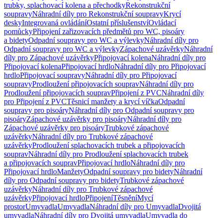
trubky, splachovací kolena a přechodky
Rekonstrukční
soupravy
Náhradní díly pro Rekonstrukční soupravy
Krycí
desky
Integrovaná ovládání
Ostatní příslušenství
Ovládací
pomůcky
Připojení zařizovacích předmětů pro WC, pisoáry
a bidety
Odpadní soupravy pro WC a výlevky
Náhradní díly pro
Odpadní soupravy pro WC a výlevky
Zápachové uzávěrky
Náhradní
díly pro Zápachové uzávěrky
Připojovací kolena
Náhradní díly pro
Připojovací kolena
Připojovací hrdlo
Náhradní díly pro Připojovací
hrdlo
Připojovací soupravy
Náhradní díly pro Připojovací
soupravy
Prodloužení připojovacích souprav
Náhradní díly pro
Prodloužení připojovacích souprav
Připojení z PVC
Náhradní díly
pro Připojení z PVC
Těsnicí manžety a krycí víčka
Odpadní
soupravy pro pisoáry
Náhradní díly pro Odpadní soupravy pro
pisoáry
Zápachové uzávěrky pro pisoáry
Náhradní díly pro
Zápachové uzávěrky pro pisoáry
Trubkové zápachové
uzávěrky
Náhradní díly pro Trubkové zápachové
uzávěrky
Prodloužení splachovacích trubek a připojovacích
souprav
Náhradní díly pro Prodloužení splachovacích trubek
a připojovacích souprav
Připojovací hrdlo
Náhradní díly pro
Připojovací hrdlo
Manžety
Odpadní soupravy pro bidety
Náhradní
díly pro Odpadní soupravy pro bidety
Trubkové zápachové
uzávěrky
Náhradní díly pro Trubkové zápachové
uzávěrky
Připojovací hrdlo
Připojení
Těsnění
Mycí
prostor
Umyvadla
Umyvadla
Náhradní díly pro Umyvadla
Dvojitá
umyvadla
Náhradní díly pro Dvojitá umyvadla
Umyvadla do