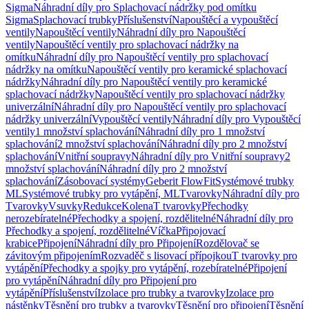
Sigma
Náhradní díly pro Splachovací nádržky pod omítku
Sigma
Splachovací trubky
Příslušenství
Napouštěcí a vypouštěcí
ventily
Napouštěcí ventily
Náhradní díly pro Napouštěcí
ventily
Napouštěcí ventily pro splachovací nádržky na
omítku
Náhradní díly pro Napouštěcí ventily pro splachovací
nádržky na omítku
Napouštěcí ventily pro keramické splachovací
nádržky
Náhradní díly pro Napouštěcí ventily pro keramické
splachovací nádržky
Napouštěcí ventily pro splachovací nádržky
univerzální
Náhradní díly pro Napouštěcí ventily pro splachovací
nádržky univerzální
Vypouštěcí ventily
Náhradní díly pro Vypouštěcí
ventily
1 množství splachování
Náhradní díly pro 1 množství
splachování
2 množství splachování
Náhradní díly pro 2 množství
splachování
Vnitřní soupravy
Náhradní díly pro Vnitřní soupravy
2
množství splachování
Náhradní díly pro 2 množství
splachování
Zásobovací systémy
Geberit FlowFit
Systémové trubky
ML
Systémové trubky pro vytápění, ML
Tvarovky
Náhradní díly pro
Tvarovky
Vsuvky
Redukce
Kolena
T tvarovky
Přechodky
nerozebíratelné
Přechodky a spojení, rozdělitelné
Náhradní díly pro
Přechodky a spojení, rozdělitelné
Víčka
Připojovací
krabice
Připojení
Náhradní díly pro Připojení
Rozdělovač se
závitovým připojením
Rozvaděč s lisovací přípojkou
T tvarovky pro
vytápění
Přechodky a spojky pro vytápění, rozebíratelné
Připojení
pro vytápění
Náhradní díly pro Připojení pro
vytápění
Příslušenství
Izolace pro trubky a tvarovky
Izolace pro
nástěnky
Těsnění pro trubky a tvarovky
Těsnění pro připojení
Těsnění