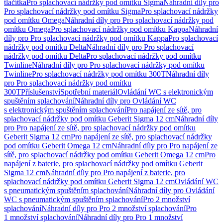
tlačítka
Pro splachovací nádržky pod omítku Sigma
Náhradní díly pro
Pro splachovací nádržky pod omítku Sigma
Pro splachovací nádržky
pod omítku Omega
Náhradní díly pro Pro splachovací nádržky pod
omítku Omega
Pro splachovací nádržky pod omítku Kappa
Náhradní
díly pro Pro splachovací nádržky pod omítku Kappa
Pro splachovací
nádržky pod omítku Delta
Náhradní díly pro Pro splachovací
nádržky pod omítku Delta
Pro splachovací nádržky pod omítku
Twinline
Náhradní díly pro Pro splachovací nádržky pod omítku
Twinline
Pro splachovací nádržky pod omítku 300T
Náhradní díly
pro Pro splachovací nádržky pod omítku
300T
Příslušenství
Spotřební materiál
Ovládání WC s elektronickým
spuštěním splachování
Náhradní díly pro Ovládání WC
s elektronickým spuštěním splachování
Pro napájení ze sítě, pro
splachovací nádržky pod omítku Geberit Sigma 12 cm
Náhradní díly
pro Pro napájení ze sítě, pro splachovací nádržky pod omítku
Geberit Sigma 12 cm
Pro napájení ze sítě, pro splachovací nádržky
pod omítku Geberit Omega 12 cm
Náhradní díly pro Pro napájení ze
sítě, pro splachovací nádržky pod omítku Geberit Omega 12 cm
Pro
napájení z baterie, pro splachovací nádržky pod omítku Geberit
Sigma 12 cm
Náhradní díly pro Pro napájení z baterie, pro
splachovací nádržky pod omítku Geberit Sigma 12 cm
Ovládání WC
s pneumatickým spuštěním splachování
Náhradní díly pro Ovládání
WC s pneumatickým spuštěním splachování
Pro 2 množství
splachování
Náhradní díly pro Pro 2 množství splachování
Pro
1 množství splachování
Náhradní díly pro Pro 1 množství