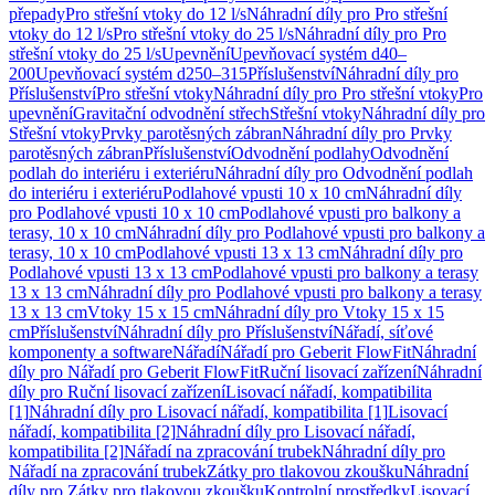
přepady
Pro střešní vtoky do 12 l/s
Náhradní díly pro Pro střešní
vtoky do 12 l/s
Pro střešní vtoky do 25 l/s
Náhradní díly pro Pro
střešní vtoky do 25 l/s
Upevnění
Upevňovací systém d40–
200
Upevňovací systém d250–315
Příslušenství
Náhradní díly pro
Příslušenství
Pro střešní vtoky
Náhradní díly pro Pro střešní vtoky
Pro
upevnění
Gravitační odvodnění střech
Střešní vtoky
Náhradní díly pro
Střešní vtoky
Prvky parotěsných zábran
Náhradní díly pro Prvky
parotěsných zábran
Příslušenství
Odvodnění podlahy
Odvodnění
podlah do interiéru i exteriéru
Náhradní díly pro Odvodnění podlah
do interiéru i exteriéru
Podlahové vpusti 10 x 10 cm
Náhradní díly
pro Podlahové vpusti 10 x 10 cm
Podlahové vpusti pro balkony a
terasy, 10 x 10 cm
Náhradní díly pro Podlahové vpusti pro balkony a
terasy, 10 x 10 cm
Podlahové vpusti 13 x 13 cm
Náhradní díly pro
Podlahové vpusti 13 x 13 cm
Podlahové vpusti pro balkony a terasy
13 x 13 cm
Náhradní díly pro Podlahové vpusti pro balkony a terasy
13 x 13 cm
Vtoky 15 x 15 cm
Náhradní díly pro Vtoky 15 x 15
cm
Příslušenství
Náhradní díly pro Příslušenství
Nářadí, síťové
komponenty a software
Nářadí
Nářadí pro Geberit FlowFit
Náhradní
díly pro Nářadí pro Geberit FlowFit
Ruční lisovací zařízení
Náhradní
díly pro Ruční lisovací zařízení
Lisovací nářadí, kompatibilita
[1]
Náhradní díly pro Lisovací nářadí, kompatibilita [1]
Lisovací
nářadí, kompatibilita [2]
Náhradní díly pro Lisovací nářadí,
kompatibilita [2]
Nářadí na zpracování trubek
Náhradní díly pro
Nářadí na zpracování trubek
Zátky pro tlakovou zkoušku
Náhradní
díly pro Zátky pro tlakovou zkoušku
Kontrolní prostředky
Lisovací