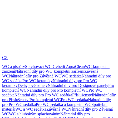
CZ
WC a pisoáry
Sprchovací WC Geberit AquaClean
WC-kompletní
zařízení
Náhradní díly pro WC-kompletní zařízení
Závěsná
WC
Náhradní díly pro Závěsná WC
WC sedátka
Náhradní díly pro
WC sedátka
Pro WC keramiky
Náhradní díly pro Pro WC
keramiky
Designové panely
Náhradní díly pro Designové panely
Pro
kompletní WC
Náhradní díly pro Pro kompletní WC
Pro WC
sedátka
Náhradní díly pro Pro WC sedátka
Příslušenství
Náhradní díly
pro Příslušenství
Pro kompletní WC
Pro WC sedátka
Náhradní díly
pro Pro WC sedátka
Pro WC sedátka a kompletní WC
Spotřební
materiál
WC a WC sedátka
Závěsná WC
Náhradní díly pro Závěsná
WC
WC s hlubokým splachováním
Náhradní díly pro