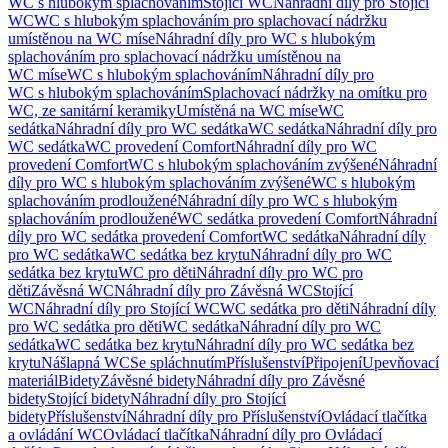
WC s hlubokým splachováním
Stojící WC
Náhradní díly pro Stojící
WC
WC s hlubokým splachováním pro splachovací nádržku
umístěnou na WC míse
Náhradní díly pro WC s hlubokým
splachováním pro splachovací nádržku umístěnou na
WC míse
WC s hlubokým splachováním
Náhradní díly pro
WC s hlubokým splachováním
Splachovací nádržky na omítku pro
WC, ze sanitární keramiky
Umístěná na WC míse
WC
sedátka
Náhradní díly pro WC sedátka
WC sedátka
Náhradní díly pro
WC sedátka
WC provedení Comfort
Náhradní díly pro WC
provedení Comfort
WC s hlubokým splachováním zvýšené
Náhradní
díly pro WC s hlubokým splachováním zvýšené
WC s hlubokým
splachováním prodloužené
Náhradní díly pro WC s hlubokým
splachováním prodloužené
WC sedátka provedení Comfort
Náhradní
díly pro WC sedátka provedení Comfort
WC sedátka
Náhradní díly
pro WC sedátka
WC sedátka bez krytu
Náhradní díly pro WC
sedátka bez krytu
WC pro děti
Náhradní díly pro WC pro
děti
Závěsná WC
Náhradní díly pro Závěsná WC
Stojící
WC
Náhradní díly pro Stojící WC
WC sedátka pro děti
Náhradní díly
pro WC sedátka pro děti
WC sedátka
Náhradní díly pro WC
sedátka
WC sedátka bez krytu
Náhradní díly pro WC sedátka bez
krytu
Nášlapná WC
Se spláchnutím
Příslušenství
Připojení
Upevňovací
materiál
Bidety
Závěsné bidety
Náhradní díly pro Závěsné
bidety
Stojící bidety
Náhradní díly pro Stojící
bidety
Příslušenství
Náhradní díly pro Příslušenství
Ovládací tlačítka
a ovládání WC
Ovládací tlačítka
Náhradní díly pro Ovládací