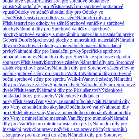
podlahové vpusti
Příslušenství pro sprchové podlahové
vpusti
Náhradní díly pro Příslušenství pro sprchové podlahové
vpusti
Odtoky ve stěně
Náhradní díly pro Odtoky ve
stěně
Příslušenství pro odtoky ve stěně
Náhradní díly pro
Příslušenství pro odtoky ve stěně
Sprchové vaničky a sprchové
plochy
Náhradní díly pro Sprchové vaničky a sprchové
plochy
Sprchové vaničky z minerálního materiálu a instalační prvky
Geberit Duofix
Sprchovací plochy z minerálních materiálů
Náhradní
díly pro Sprchovací plochy z minerálních materiálů
Instalační
prvky
Náhradní díly pro Instalační prvky
Specifické sprchové
odpadní soupravy
Náhradní díly pro Specifické sprchové odpadní
soupravy
Příslušenství
Sprchové zástěny
Náhradní díly pro Sprchové
zástěny
Sprchové zástěny
Náhradní díly pro Sprchové zástěny
Pevné
boční sprchové stěny pro sprchu Walk-In
Náhradní díly pro Pevné
boční sprchové stěny pro sprchu Walk-In
Vanové zástěny
Náhradní
díly pro Vanové zástěny
Sprchové dveře
Náhradní díly pro Sprchové
dveře
Příslušenství
Náhradní díly pro Příslušenství
Výklenkové
odkládací boxy pro sprchy
Výklenkové odkládací
boxy
Příslušenství
Vany
Vany ze sanitárního akrylátu
Náhradní díly
pro Vany ze sanitárního akrylátu
Obdélníkové vany
Náhradní díly
pro Obdélníkové vany
Vany z minerálního materiálu
Náhradní díly
pro Vany z minerálního materiálu
Vaničky pro miminka
Náhradní
díly pro Vaničky pro miminka
Instalační prvky
Náhradní díly pro
Instalační prvky
Soupravy nožiček a soupravy příčných nosníků
a soupravy pro ukotvení do stěny
Náhradní díly pro Soupravy