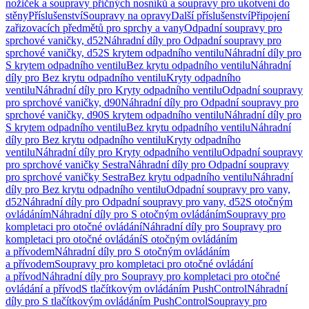
nožiček a soupravy příčných nosníků a soupravy pro ukotvení do
stěny
Příslušenství
Soupravy na opravy
Další příslušenství
Připojení
zařizovacích předmětů pro sprchy a vany
Odpadní soupravy pro
sprchové vaničky, d52
Náhradní díly pro Odpadní soupravy pro
sprchové vaničky, d52
S krytem odpadního ventilu
Náhradní díly pro
S krytem odpadního ventilu
Bez krytu odpadního ventilu
Náhradní
díly pro Bez krytu odpadního ventilu
Kryty odpadního
ventilu
Náhradní díly pro Kryty odpadního ventilu
Odpadní soupravy
pro sprchové vaničky, d90
Náhradní díly pro Odpadní soupravy pro
sprchové vaničky, d90
S krytem odpadního ventilu
Náhradní díly pro
S krytem odpadního ventilu
Bez krytu odpadního ventilu
Náhradní
díly pro Bez krytu odpadního ventilu
Kryty odpadního
ventilu
Náhradní díly pro Kryty odpadního ventilu
Odpadní soupravy
pro sprchové vaničky Sestra
Náhradní díly pro Odpadní soupravy
pro sprchové vaničky Sestra
Bez krytu odpadního ventilu
Náhradní
díly pro Bez krytu odpadního ventilu
Odpadní soupravy pro vany,
d52
Náhradní díly pro Odpadní soupravy pro vany, d52
S otočným
ovládáním
Náhradní díly pro S otočným ovládáním
Soupravy pro
kompletaci pro otočné ovládání
Náhradní díly pro Soupravy pro
kompletaci pro otočné ovládání
S otočným ovládáním
a přívodem
Náhradní díly pro S otočným ovládáním
a přívodem
Soupravy pro kompletaci pro otočné ovládání
a přívod
Náhradní díly pro Soupravy pro kompletaci pro otočné
ovládání a přívod
S tlačítkovým ovládáním PushControl
Náhradní
díly pro S tlačítkovým ovládáním PushControl
Soupravy pro