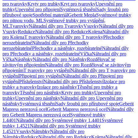
pro tvarovky
Kryty pro trubky
Kryt pro tvarovky
Upevnění pro
trubky
Upevnění pro připojení
Systémová těsnění
Sady šroubů pro
přírubové spoje
Spotřební materiál
Geberit Mepla
Systémové trubky
pro pitnou vodu, ML
Systémové trubky pro vytápění,
ML
Tvarovky
Náhradní díly pro Tvarovky
Vsuvky
Náhradní díly pro
Vsuvky
Redukce
Náhradní díly pro Redukce
Kolena
Náhradní díly
pro Kolena
T tvarovky
Náhradní díly pro T tvarovky
Přechodky
nerozebíratelné
Náhradní díly pro Přechodky
nerozebíratelné
Přechodky a nástěnky, rozebíratelné
Náhradní díly
pro Přechodky a nástěnky, rozebíratelné
Víčka
Náhradní díly pro
Víčka
Nástěnky
Náhradní díly pro Nástěnky
Rozdělovač se
závitovým připojením
Náhradní díly pro Rozdělovač se závitovým
připojením
T tvarovky pro vytápění
Náhradní díly pro T tvarovky pro
vytápění
Připojení pro vytápění
Náhradní díly pro Připojení pro
vytápění
Příslušenství
Náhradní díly pro Příslušenství
Izolace pro
trubky a tvarovky
Izolace pro nástěnky
Těsnění pro trubky a
tvarovky
Těsnění pro nástěnky
Kryty pro trubky
Upevnění pro
trubky
Upevnění pro nástěnky
Náhradní díly pro Upevnění pro
nástěnky
Systémová těsnění
Sady šroubů pro přírubové spoje
Geberit
Mapress nerezová ocel
Geberit Mapress nerezová ocel
Náhradní díly
pro Geberit Mapress nerezová ocel
Systémové trubky
1.4401
Náhradní díly pro Systémové trubky 1.4401
Systémové
trubky 1.4521
Náhradní díly pro Systémové trubky
1.4521
Vsuvky
Nátrubky
Náhradní díly pro
Nátrubky
Redukce
Náhradní díly pro Redukce
Kolena
Náhradní díly