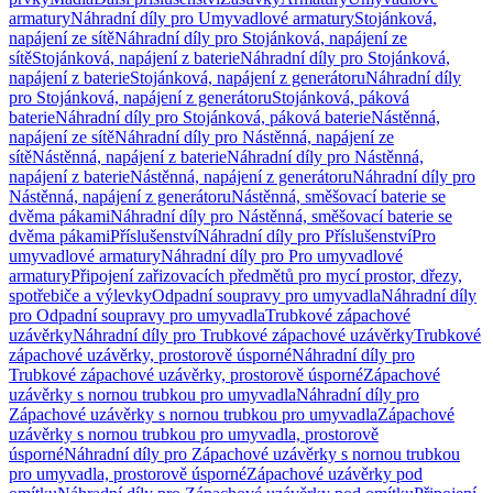
armatury
Náhradní díly pro Umyvadlové armatury
Stojánková,
napájení ze sítě
Náhradní díly pro Stojánková, napájení ze
sítě
Stojánková, napájení z baterie
Náhradní díly pro Stojánková,
napájení z baterie
Stojánková, napájení z generátoru
Náhradní díly
pro Stojánková, napájení z generátoru
Stojánková, páková
baterie
Náhradní díly pro Stojánková, páková baterie
Nástěnná,
napájení ze sítě
Náhradní díly pro Nástěnná, napájení ze
sítě
Nástěnná, napájení z baterie
Náhradní díly pro Nástěnná,
napájení z baterie
Nástěnná, napájení z generátoru
Náhradní díly pro
Nástěnná, napájení z generátoru
Nástěnná, směšovací baterie se
dvěma pákami
Náhradní díly pro Nástěnná, směšovací baterie se
dvěma pákami
Příslušenství
Náhradní díly pro Příslušenství
Pro
umyvadlové armatury
Náhradní díly pro Pro umyvadlové
armatury
Připojení zařizovacích předmětů pro mycí prostor, dřezy,
spotřebiče a výlevky
Odpadní soupravy pro umyvadla
Náhradní díly
pro Odpadní soupravy pro umyvadla
Trubkové zápachové
uzávěrky
Náhradní díly pro Trubkové zápachové uzávěrky
Trubkové
zápachové uzávěrky, prostorově úsporné
Náhradní díly pro
Trubkové zápachové uzávěrky, prostorově úsporné
Zápachové
uzávěrky s nornou trubkou pro umyvadla
Náhradní díly pro
Zápachové uzávěrky s nornou trubkou pro umyvadla
Zápachové
uzávěrky s nornou trubkou pro umyvadla, prostorově
úsporné
Náhradní díly pro Zápachové uzávěrky s nornou trubkou
pro umyvadla, prostorově úsporné
Zápachové uzávěrky pod