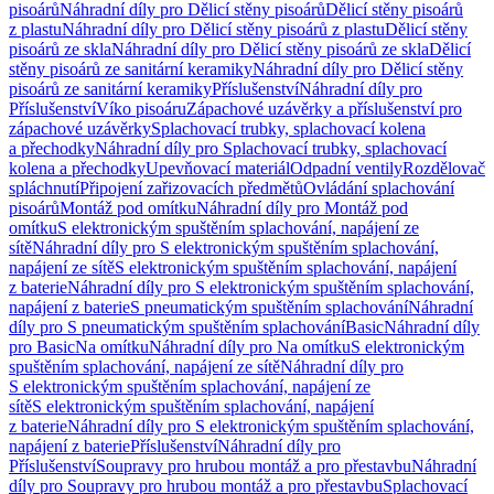
pisoárů
Náhradní díly pro Dělicí stěny pisoárů
Dělicí stěny pisoárů
z plastu
Náhradní díly pro Dělicí stěny pisoárů z plastu
Dělicí stěny
pisoárů ze skla
Náhradní díly pro Dělicí stěny pisoárů ze skla
Dělicí
stěny pisoárů ze sanitární keramiky
Náhradní díly pro Dělicí stěny
pisoárů ze sanitární keramiky
Příslušenství
Náhradní díly pro
Příslušenství
Víko pisoáru
Zápachové uzávěrky a příslušenství pro
zápachové uzávěrky
Splachovací trubky, splachovací kolena
a přechodky
Náhradní díly pro Splachovací trubky, splachovací
kolena a přechodky
Upevňovací materiál
Odpadní ventily
Rozdělovač
spláchnutí
Připojení zařizovacích předmětů
Ovládání splachování
pisoárů
Montáž pod omítku
Náhradní díly pro Montáž pod
omítku
S elektronickým spuštěním splachování, napájení ze
sítě
Náhradní díly pro S elektronickým spuštěním splachování,
napájení ze sítě
S elektronickým spuštěním splachování, napájení
z baterie
Náhradní díly pro S elektronickým spuštěním splachování,
napájení z baterie
S pneumatickým spuštěním splachování
Náhradní
díly pro S pneumatickým spuštěním splachování
Basic
Náhradní díly
pro Basic
Na omítku
Náhradní díly pro Na omítku
S elektronickým
spuštěním splachování, napájení ze sítě
Náhradní díly pro
S elektronickým spuštěním splachování, napájení ze
sítě
S elektronickým spuštěním splachování, napájení
z baterie
Náhradní díly pro S elektronickým spuštěním splachování,
napájení z baterie
Příslušenství
Náhradní díly pro
Příslušenství
Soupravy pro hrubou montáž a pro přestavbu
Náhradní
díly pro Soupravy pro hrubou montáž a pro přestavbu
Splachovací