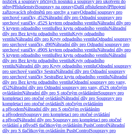
nožiček a soupravy příčných nosníků a soupravy pro ukotvení do
stěny
Příslušenství
Soupravy na opravy
Další příslušenství
Připojení
zařizovacích předmětů pro sprchy a vany
Odpadní soupravy pro
sprchové vaničky, d52
Náhradní díly pro Odpadní soupravy pro
sprchové vaničky, d52
S krytem odpadního ventilu
Náhradní díly pro
S krytem odpadního ventilu
Bez krytu odpadního ventilu
Náhradní
díly pro Bez krytu odpadního ventilu
Kryty odpadního
ventilu
Náhradní díly pro Kryty odpadního ventilu
Odpadní soupravy
pro sprchové vaničky, d90
Náhradní díly pro Odpadní soupravy pro
sprchové vaničky, d90
S krytem odpadního ventilu
Náhradní díly pro
S krytem odpadního ventilu
Bez krytu odpadního ventilu
Náhradní
díly pro Bez krytu odpadního ventilu
Kryty odpadního
ventilu
Náhradní díly pro Kryty odpadního ventilu
Odpadní soupravy
pro sprchové vaničky Sestra
Náhradní díly pro Odpadní soupravy
pro sprchové vaničky Sestra
Bez krytu odpadního ventilu
Náhradní
díly pro Bez krytu odpadního ventilu
Odpadní soupravy pro vany,
d52
Náhradní díly pro Odpadní soupravy pro vany, d52
S otočným
ovládáním
Náhradní díly pro S otočným ovládáním
Soupravy pro
kompletaci pro otočné ovládání
Náhradní díly pro Soupravy pro
kompletaci pro otočné ovládání
S otočným ovládáním
a přívodem
Náhradní díly pro S otočným ovládáním
a přívodem
Soupravy pro kompletaci pro otočné ovládání
a přívod
Náhradní díly pro Soupravy pro kompletaci pro otočné
ovládání a přívod
S tlačítkovým ovládáním PushControl
Náhradní
díly pro S tlačítkovým ovládáním PushControl
Soupravy pro