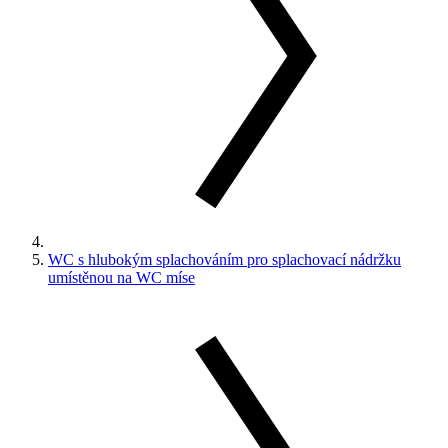
WC s hlubokým splachováním pro splachovací nádržku
umístěnou na WC míse