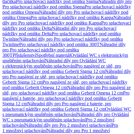
tlačítka
Pro splachovací nádržky pod omítku Sigma
Náhradní díly pro
Pro splachovací nádržky pod omítku Sigma
Pro splachovací nádržky
pod omítku Omega
Náhradní díly pro Pro splachovací nádržky pod
omítku Omega
Pro splachovací nádržky pod omítku Kappa
Náhradní
díly pro Pro splachovací nádržky pod omítku Kappa
Pro splachovací
nádržky pod omítku Delta
Náhradní díly pro Pro splachovací
nádržky pod omítku Delta
Pro splachovací nádržky pod omítku
Twinline
Náhradní díly pro Pro splachovací nádržky pod omítku
Twinline
Pro splachovací nádržky pod omítku 300T
Náhradní díly
pro Pro splachovací nádržky pod omítku
300T
Příslušenství
Spotřební materiál
Ovládání WC s elektronickým
spuštěním splachování
Náhradní díly pro Ovládání WC
s elektronickým spuštěním splachování
Pro napájení ze sítě, pro
splachovací nádržky pod omítku Geberit Sigma 12 cm
Náhradní díly
pro Pro napájení ze sítě, pro splachovací nádržky pod omítku
Geberit Sigma 12 cm
Pro napájení ze sítě, pro splachovací nádržky
pod omítku Geberit Omega 12 cm
Náhradní díly pro Pro napájení ze
sítě, pro splachovací nádržky pod omítku Geberit Omega 12 cm
Pro
napájení z baterie, pro splachovací nádržky pod omítku Geberit
Sigma 12 cm
Náhradní díly pro Pro napájení z baterie, pro
splachovací nádržky pod omítku Geberit Sigma 12 cm
Ovládání WC
s pneumatickým spuštěním splachování
Náhradní díly pro Ovládání
WC s pneumatickým spuštěním splachování
Pro 2 množství
splachování
Náhradní díly pro Pro 2 množství splachování
Pro
1 množství splachování
Náhradní díly pro Pro 1 množství