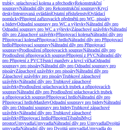
trubky, splachovací kolena a přechodky
Rekonstrukční
soupravy
Náhradní díly pro Rekonstrukční soupravy
Krycí
desky
Integrovaná ovládání
Ostatní příslušenství
Ovládací
pomůcky
Připojení zařizovacích předmětů pro WC, pisoáry
a bidety
Odpadní soupravy pro WC a výlevky
Náhradní díly pro
Odpadní soupravy pro WC a výlevky
Zápachové uzávěrky
Náhradní
díly pro Zápachové uzávěrky
Připojovací kolena
Náhradní díly pro
Připojovací kolena
Připojovací hrdlo
Náhradní díly pro Připojovací
hrdlo
Připojovací soupravy
Náhradní díly pro Připojovací
soupravy
Prodloužení připojovacích souprav
Náhradní díly pro
Prodloužení připojovacích souprav
Připojení z PVC
Náhradní díly
pro Připojení z PVC
Těsnicí manžety a krycí víčka
Odpadní
soupravy pro pisoáry
Náhradní díly pro Odpadní soupravy pro
pisoáry
Zápachové uzávěrky pro pisoáry
Náhradní díly pro
Zápachové uzávěrky pro pisoáry
Trubkové zápachové
uzávěrky
Náhradní díly pro Trubkové zápachové
uzávěrky
Prodloužení splachovacích trubek a připojovacích
souprav
Náhradní díly pro Prodloužení splachovacích trubek
a připojovacích souprav
Připojovací hrdlo
Náhradní díly pro
Připojovací hrdlo
Manžety
Odpadní soupravy pro bidety
Náhradní
díly pro Odpadní soupravy pro bidety
Trubkové zápachové
uzávěrky
Náhradní díly pro Trubkové zápachové
uzávěrky
Připojovací hrdlo
Připojení
Těsnění
Mycí
prostor
Umyvadla
Umyvadla
Náhradní díly pro Umyvadla
Dvojitá
umyvadla
Náhradní díly pro Dvojitá umyvadla
Umyvadla do