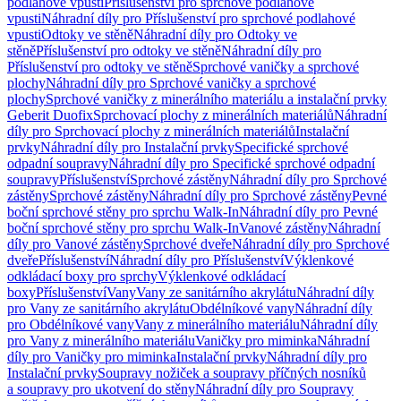
podlahové vpusti
Příslušenství pro sprchové podlahové
vpusti
Náhradní díly pro Příslušenství pro sprchové podlahové
vpusti
Odtoky ve stěně
Náhradní díly pro Odtoky ve
stěně
Příslušenství pro odtoky ve stěně
Náhradní díly pro
Příslušenství pro odtoky ve stěně
Sprchové vaničky a sprchové
plochy
Náhradní díly pro Sprchové vaničky a sprchové
plochy
Sprchové vaničky z minerálního materiálu a instalační prvky
Geberit Duofix
Sprchovací plochy z minerálních materiálů
Náhradní
díly pro Sprchovací plochy z minerálních materiálů
Instalační
prvky
Náhradní díly pro Instalační prvky
Specifické sprchové
odpadní soupravy
Náhradní díly pro Specifické sprchové odpadní
soupravy
Příslušenství
Sprchové zástěny
Náhradní díly pro Sprchové
zástěny
Sprchové zástěny
Náhradní díly pro Sprchové zástěny
Pevné
boční sprchové stěny pro sprchu Walk-In
Náhradní díly pro Pevné
boční sprchové stěny pro sprchu Walk-In
Vanové zástěny
Náhradní
díly pro Vanové zástěny
Sprchové dveře
Náhradní díly pro Sprchové
dveře
Příslušenství
Náhradní díly pro Příslušenství
Výklenkové
odkládací boxy pro sprchy
Výklenkové odkládací
boxy
Příslušenství
Vany
Vany ze sanitárního akrylátu
Náhradní díly
pro Vany ze sanitárního akrylátu
Obdélníkové vany
Náhradní díly
pro Obdélníkové vany
Vany z minerálního materiálu
Náhradní díly
pro Vany z minerálního materiálu
Vaničky pro miminka
Náhradní
díly pro Vaničky pro miminka
Instalační prvky
Náhradní díly pro
Instalační prvky
Soupravy nožiček a soupravy příčných nosníků
a soupravy pro ukotvení do stěny
Náhradní díly pro Soupravy