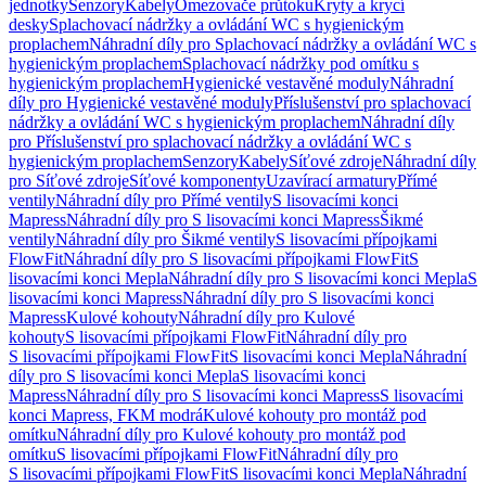
jednotky
Senzory
Kabely
Omezovače průtoku
Kryty a krycí
desky
Splachovací nádržky a ovládání WC s hygienickým
proplachem
Náhradní díly pro Splachovací nádržky a ovládání WC s
hygienickým proplachem
Splachovací nádržky pod omítku s
hygienickým proplachem
Hygienické vestavěné moduly
Náhradní
díly pro Hygienické vestavěné moduly
Příslušenství pro splachovací
nádržky a ovládání WC s hygienickým proplachem
Náhradní díly
pro Příslušenství pro splachovací nádržky a ovládání WC s
hygienickým proplachem
Senzory
Kabely
Síťové zdroje
Náhradní díly
pro Síťové zdroje
Síťové komponenty
Uzavírací armatury
Přímé
ventily
Náhradní díly pro Přímé ventily
S lisovacími konci
Mapress
Náhradní díly pro S lisovacími konci Mapress
Šikmé
ventily
Náhradní díly pro Šikmé ventily
S lisovacími přípojkami
FlowFit
Náhradní díly pro S lisovacími přípojkami FlowFit
S
lisovacími konci Mepla
Náhradní díly pro S lisovacími konci Mepla
S
lisovacími konci Mapress
Náhradní díly pro S lisovacími konci
Mapress
Kulové kohouty
Náhradní díly pro Kulové
kohouty
S lisovacími přípojkami FlowFit
Náhradní díly pro
S lisovacími přípojkami FlowFit
S lisovacími konci Mepla
Náhradní
díly pro S lisovacími konci Mepla
S lisovacími konci
Mapress
Náhradní díly pro S lisovacími konci Mapress
S lisovacími
konci Mapress, FKM modrá
Kulové kohouty pro montáž pod
omítku
Náhradní díly pro Kulové kohouty pro montáž pod
omítku
S lisovacími přípojkami FlowFit
Náhradní díly pro
S lisovacími přípojkami FlowFit
S lisovacími konci Mepla
Náhradní