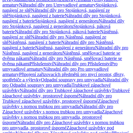
armatury
Náhradní díly pro Umyvadlové armatury
Stojánková,
napájení ze sítě
Náhradní díly pro Stojánková, napájení ze
sítě
Stojánková, napájení z baterie
Náhradní díly pro Stojánková,
napájení z baterie
Stojánková, napájení z generátoru
Náhradní díly
pro Stojánková, napájení z generátoru
Stojánková, páková
baterie
Náhradní díly pro Stojánková, páková baterie
Nástěnná,
napájení ze sítě
Náhradní díly pro Nástěnná, napájení ze
sítě
Nástěnná, napájení z baterie
Náhradní díly pro Nástěnná,
napájení z baterie
Nástěnná, napájení z generátoru
Náhradní díly pro
Nástěnná, napájení z generátoru
Nástěnná, směšovací baterie se
dvěma pákami
Náhradní díly pro Nástěnná, směšovací baterie se
dvěma pákami
Příslušenství
Náhradní díly pro Příslušenství
Pro
umyvadlové armatury
Náhradní díly pro Pro umyvadlové
armatury
Připojení zařizovacích předmětů pro mycí prostor, dřezy,
spotřebiče a výlevky
Odpadní soupravy pro umyvadla
Náhradní díly
pro Odpadní soupravy pro umyvadla
Trubkové zápachové
uzávěrky
Náhradní díly pro Trubkové zápachové uzávěrky
Trubkové
zápachové uzávěrky, prostorově úsporné
Náhradní díly pro
Trubkové zápachové uzávěrky, prostorově úsporné
Zápachové
uzávěrky s nornou trubkou pro umyvadla
Náhradní díly pro
Zápachové uzávěrky s nornou trubkou pro umyvadla
Zápachové
uzávěrky s nornou trubkou pro umyvadla, prostorově
úsporné
Náhradní díly pro Zápachové uzávěrky s nornou trubkou
pro umyvadla, prostorově úsporné
Zápachové uzávěrky pod