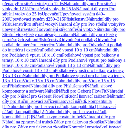
přepady
Pro střešní vtoky do 12 l/s
Náhradní díly pro Pro střešní
vtoky do 12 l/s
Pro střešní vtoky do 25 l/s
Náhradní díly pro Pro
střešní vtoky do 25 l/s
Upevnění
Upevňovací systém d40–
200
Upevňovací systém d250–315
Příslušenství
Náhradní díly pro
Příslušenství
Pro střešní vtoky
Náhradní díly pro Pro střešní vtoky
Pro
upevnění
Gravitační odvodnění střech
Střešní vtoky
Náhradní díly pro
Střešní vtoky
Prvky parotěsných zábran
Náhradní díly pro Prvky
parotěsných zábran
Příslušenství
Odvodnění podlahy
Odvodnění
podlah do interiéru i exteriéru
Náhradní díly pro Odvodnění podlah
do interiéru i exteriéru
Podlahové vpusti 10 x 10 cm
Náhradní díly
pro Podlahové vpusti 10 x 10 cm
Podlahové vpusti pro balkony a
terasy, 10 x 10 cm
Náhradní díly pro Podlahové vpusti pro balkony a
terasy, 10 x 10 cm
Podlahové vpusti 13 x 13 cm
Náhradní díly pro
Podlahové vpusti 13 x 13 cm
Podlahové vpusti pro balkony a terasy
13 x 13 cm
Náhradní díly pro Podlahové vpusti pro balkony a terasy
13 x 13 cm
Vtoky 15 x 15 cm
Náhradní díly pro Vtoky 15 x 15
cm
Příslušenství
Náhradní díly pro Příslušenství
Nářadí, síťové
komponenty a software
Nářadí
Nářadí pro Geberit FlowFit
Náhradní
díly pro Nářadí pro Geberit FlowFit
Ruční lisovací zařízení
Náhradní
díly pro Ruční lisovací zařízení
Lisovací nářadí, kompatibilita
[1]
Náhradní díly pro Lisovací nářadí, kompatibilita [1]
Lisovací
nářadí, kompatibilita [2]
Náhradní díly pro Lisovací nářadí,
kompatibilita [2]
Nářadí na zpracování trubek
Náhradní díly pro
Nářadí na zpracování trubek
Zátky pro tlakovou zkoušku
Náhradní
díly pro Zátky pro tlakovou zkoušku
Kontrolní prostředky
Lisovací