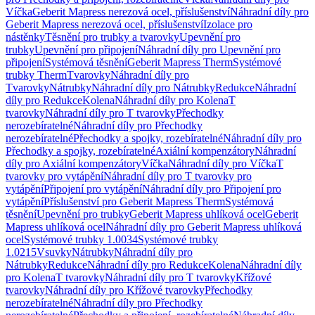
Víčka
Geberit Mapress nerezová ocel, příslušenství
Náhradní díly pro
Geberit Mapress nerezová ocel, příslušenství
Izolace pro
nástěnky
Těsnění pro trubky a tvarovky
Upevnění pro
trubky
Upevnění pro připojení
Náhradní díly pro Upevnění pro
připojení
Systémová těsnění
Geberit Mapress Therm
Systémové
trubky Therm
Tvarovky
Náhradní díly pro
Tvarovky
Nátrubky
Náhradní díly pro Nátrubky
Redukce
Náhradní
díly pro Redukce
Kolena
Náhradní díly pro Kolena
T
tvarovky
Náhradní díly pro T tvarovky
Přechodky
nerozebíratelné
Náhradní díly pro Přechodky
nerozebíratelné
Přechodky a spojky, rozebíratelné
Náhradní díly pro
Přechodky a spojky, rozebíratelné
Axiální kompenzátory
Náhradní
díly pro Axiální kompenzátory
Víčka
Náhradní díly pro Víčka
T
tvarovky pro vytápění
Náhradní díly pro T tvarovky pro
vytápění
Připojení pro vytápění
Náhradní díly pro Připojení pro
vytápění
Příslušenství pro Geberit Mapress Therm
Systémová
těsnění
Upevnění pro trubky
Geberit Mapress uhlíková ocel
Geberit
Mapress uhlíková ocel
Náhradní díly pro Geberit Mapress uhlíková
ocel
Systémové trubky 1.0034
Systémové trubky
1.0215
Vsuvky
Nátrubky
Náhradní díly pro
Nátrubky
Redukce
Náhradní díly pro Redukce
Kolena
Náhradní díly
pro Kolena
T tvarovky
Náhradní díly pro T tvarovky
Křížové
tvarovky
Náhradní díly pro Křížové tvarovky
Přechodky
nerozebíratelné
Náhradní díly pro Přechodky