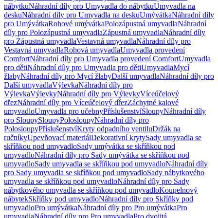
nábytku
Náhradní díly pro Umyvadla do nábytku
Umyvadla na
desku
Náhradní díly pro Umyvadla na desku
Umývátka
Náhradní díly
pro Umývátka
Rohové umývátka
Polozápustná umyvadla
Náhradní
díly pro Polozápustná umyvadla
Zápustná umyvadla
Náhradní díly
pro Zápustná umyvadla
Vestavná umyvadla
Náhradní díly pro
Vestavná umyvadla
Rohová umyvadla
Umyvadla provedení
Comfort
Náhradní díly pro Umyvadla provedení Comfort
Umyvadla
pro děti
Náhradní díly pro Umyvadla pro děti
Umyvadla
Mycí
žlaby
Náhradní díly pro Mycí žlaby
Další umyvadla
Náhradní díly pro
Další umyvadla
Výlevka
Náhradní díly pro
Výlevka
Výlevky
Náhradní díly pro Výlevky
Víceúčelový
dřez
Náhradní díly pro Víceúčelový dřez
Záchytné kalové
umyvadlo
Umyvadla pro učebny
Příslušenství
Sloupy
Náhradní díly
pro Sloupy
Sloupy
Polosloupy
Náhradní díly pro
Polosloupy
Příslušenství
Kryty odpadního ventilu
Držák na
ručníky
Upevňovací materiál
Dekorativní kryty
Sady umyvadla se
skříňkou pod umyvadlo
Sady umývátka se skříňkou pod
umyvadlo
Náhradní díly pro Sady umývátka se skříňkou pod
umyvadlo
Sady umyvadla se skříňkou pod umyvadlo
Náhradní díly
pro Sady umyvadla se skříňkou pod umyvadlo
Sady nábytkového
umyvadla se skříňkou pod umyvadlo
Náhradní díly pro Sady
nábytkového umyvadla se skříňkou pod umyvadlo
Koupelnový
nábytek
Skříňky pod umyvadlo
Náhradní díly pro Skříňky pod
umyvadlo
Pro umývátka
Náhradní díly pro Pro umývátka
Pro
umyvadla
Náhradní díly pro Pro umyvadla
Pro dvojitá