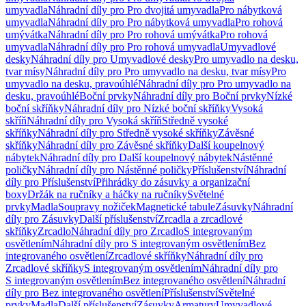
umyvadla
Náhradní díly pro Pro dvojitá umyvadla
Pro nábytková
umyvadla
Náhradní díly pro Pro nábytková umyvadla
Pro rohová
umývátka
Náhradní díly pro Pro rohová umývátka
Pro rohová
umyvadla
Náhradní díly pro Pro rohová umyvadla
Umyvadlové
desky
Náhradní díly pro Umyvadlové desky
Pro umyvadlo na desku,
tvar mísy
Náhradní díly pro Pro umyvadlo na desku, tvar mísy
Pro
umyvadlo na desku, pravoúhlé
Náhradní díly pro Pro umyvadlo na
desku, pravoúhlé
Boční prvky
Náhradní díly pro Boční prvky
Nízké
boční skříňky
Náhradní díly pro Nízké boční skříňky
Vysoká
skříň
Náhradní díly pro Vysoká skříň
Středně vysoké
skříňky
Náhradní díly pro Středně vysoké skříňky
Závěsné
skříňky
Náhradní díly pro Závěsné skříňky
Další koupelnový
nábytek
Náhradní díly pro Další koupelnový nábytek
Nástěnné
poličky
Náhradní díly pro Nástěnné poličky
Příslušenství
Náhradní
díly pro Příslušenství
Přihrádky do zásuvky a organizační
boxy
Držák na ručníky a háčky na ručníky
Světelné
prvky
Madla
Soupravy nožiček
Magnetické tabule
Zásuvky
Náhradní
díly pro Zásuvky
Další příslušenství
Zrcadla a zrcadlové
skříňky
Zrcadlo
Náhradní díly pro Zrcadlo
S integrovaným
osvětlením
Náhradní díly pro S integrovaným osvětlením
Bez
integrovaného osvětlení
Zrcadlové skříňky
Náhradní díly pro
Zrcadlové skříňky
S integrovaným osvětlením
Náhradní díly pro
S integrovaným osvětlením
Bez integrovaného osvětlení
Náhradní
díly pro Bez integrovaného osvětlení
Příslušenství
Světelné
prvky
Madla
Další příslušenství
Zásuvky
Armatury
Umyvadlové