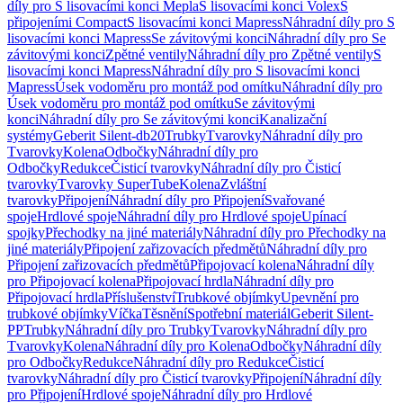
díly pro S lisovacími konci Mepla
S lisovacími konci Volex
S
připojeními Compact
S lisovacími konci Mapress
Náhradní díly pro S
lisovacími konci Mapress
Se závitovými konci
Náhradní díly pro Se
závitovými konci
Zpětné ventily
Náhradní díly pro Zpětné ventily
S
lisovacími konci Mapress
Náhradní díly pro S lisovacími konci
Mapress
Úsek vodoměru pro montáž pod omítku
Náhradní díly pro
Úsek vodoměru pro montáž pod omítku
Se závitovými
konci
Náhradní díly pro Se závitovými konci
Kanalizační
systémy
Geberit Silent-db20
Trubky
Tvarovky
Náhradní díly pro
Tvarovky
Kolena
Odbočky
Náhradní díly pro
Odbočky
Redukce
Čisticí tvarovky
Náhradní díly pro Čisticí
tvarovky
Tvarovky SuperTube
Kolena
Zvláštní
tvarovky
Připojení
Náhradní díly pro Připojení
Svařované
spoje
Hrdlové spoje
Náhradní díly pro Hrdlové spoje
Upínací
spojky
Přechodky na jiné materiály
Náhradní díly pro Přechodky na
jiné materiály
Připojení zařizovacích předmětů
Náhradní díly pro
Připojení zařizovacích předmětů
Připojovací kolena
Náhradní díly
pro Připojovací kolena
Připojovací hrdla
Náhradní díly pro
Připojovací hrdla
Příslušenství
Trubkové objímky
Upevnění pro
trubkové objímky
Víčka
Těsnění
Spotřební materiál
Geberit Silent-
PP
Trubky
Náhradní díly pro Trubky
Tvarovky
Náhradní díly pro
Tvarovky
Kolena
Náhradní díly pro Kolena
Odbočky
Náhradní díly
pro Odbočky
Redukce
Náhradní díly pro Redukce
Čisticí
tvarovky
Náhradní díly pro Čisticí tvarovky
Připojení
Náhradní díly
pro Připojení
Hrdlové spoje
Náhradní díly pro Hrdlové