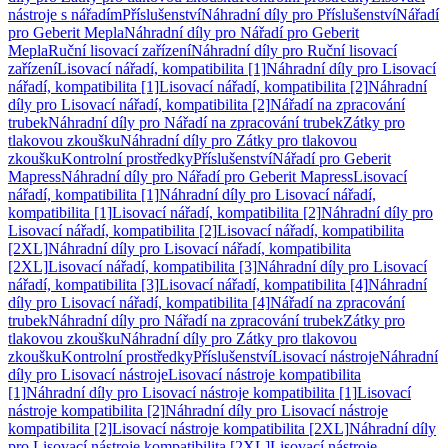
nástroje s nářadím
Příslušenství
Náhradní díly pro Příslušenství
Nářadí
pro Geberit Mepla
Náhradní díly pro Nářadí pro Geberit
Mepla
Ruční lisovací zařízení
Náhradní díly pro Ruční lisovací
zařízení
Lisovací nářadí, kompatibilita [1]
Náhradní díly pro Lisovací
nářadí, kompatibilita [1]
Lisovací nářadí, kompatibilita [2]
Náhradní
díly pro Lisovací nářadí, kompatibilita [2]
Nářadí na zpracování
trubek
Náhradní díly pro Nářadí na zpracování trubek
Zátky pro
tlakovou zkoušku
Náhradní díly pro Zátky pro tlakovou
zkoušku
Kontrolní prostředky
Příslušenství
Nářadí pro Geberit
Mapress
Náhradní díly pro Nářadí pro Geberit Mapress
Lisovací
nářadí, kompatibilita [1]
Náhradní díly pro Lisovací nářadí,
kompatibilita [1]
Lisovací nářadí, kompatibilita [2]
Náhradní díly pro
Lisovací nářadí, kompatibilita [2]
Lisovací nářadí, kompatibilita
[2XL]
Náhradní díly pro Lisovací nářadí, kompatibilita
[2XL]
Lisovací nářadí, kompatibilita [3]
Náhradní díly pro Lisovací
nářadí, kompatibilita [3]
Lisovací nářadí, kompatibilita [4]
Náhradní
díly pro Lisovací nářadí, kompatibilita [4]
Nářadí na zpracování
trubek
Náhradní díly pro Nářadí na zpracování trubek
Zátky pro
tlakovou zkoušku
Náhradní díly pro Zátky pro tlakovou
zkoušku
Kontrolní prostředky
Příslušenství
Lisovací nástroje
Náhradní
díly pro Lisovací nástroje
Lisovací nástroje kompatibilita
[1]
Náhradní díly pro Lisovací nástroje kompatibilita [1]
Lisovací
nástroje kompatibilita [2]
Náhradní díly pro Lisovací nástroje
kompatibilita [2]
Lisovací nástroje kompatibilita [2XL]
Náhradní díly
pro Lisovací nástroje kompatibilita [2XL]
Lisovací nástroje,