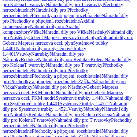
pro Kolena
T tvarovky
Náhradní díly pro T tvarovky
Přechodky
nerozebíratelné
Náhradní díly pro Přechodky
nerozebíratelné
Přechodky a připojení, rozebíratelné
Náhradní díly
pro Přechodky a připojení, rozebíratelné
Axiální
kompenzátory
Náhradní díly pro Axiální
kompenzátory
Víčka
Náhradní díly pro Víčka
Nástěnky
Náhradní díly
pro Nástěnky
Geberit Mapress nerezová ocel, plyn
Náhradní díly pro
Geberit Mapress nerezová ocel, plyn
Systémové trubky
1.4401
Náhradní díly pro Systémové trubky
1.4401
Vsuvky
Nátrubky
Náhradní díly pro
Nátrubky
Redukce
Náhradní díly pro Redukce
Kolena
Náhradní díly
pro Kolena
T tvarovky
Náhradní díly pro T tvarovky
Přechodky
nerozebíratelné
Náhradní díly pro Přechodky
nerozebíratelné
Přechodky a připojení, rozebíratelné
Náhradní díly
pro Přechodky a připojení, rozebíratelné
Víčka
Náhradní díly pro
Víčka
Nástěnky
Náhradní díly pro Nástěnky
Geberit Mapress
nerezová ocel, FKM modrá
Náhradní díly pro Geberit Mapress
nerezová ocel, FKM modrá
Systémové trubky 1.4401
Náhradní díly
pro Systémové trubky 1.4401
Systémové trubky 1.4521
Náhradní
díly pro Systémové trubky 1.4521
Vsuvky
Nátrubky
Náhradní díly
pro Nátrubky
Redukce
Náhradní díly pro Redukce
Kolena
Náhradní
díly pro Kolena
T tvarovky
Náhradní díly pro T tvarovky
Přechodky
nerozebíratelné
Náhradní díly pro Přechodky
nerozebíratelné
Přechodky a připojení, rozebíratelné
Náhradní díly
pro Přechodky a připojení, rozebíratelné
Víčka
Náhradní díly pro