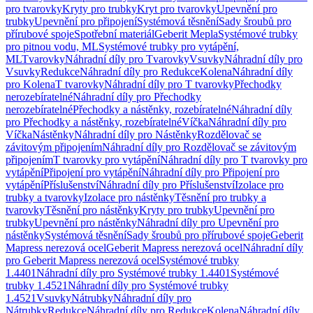
pro tvarovky
Kryty pro trubky
Kryt pro tvarovky
Upevnění pro
trubky
Upevnění pro připojení
Systémová těsnění
Sady šroubů pro
přírubové spoje
Spotřební materiál
Geberit Mepla
Systémové trubky
pro pitnou vodu, ML
Systémové trubky pro vytápění,
ML
Tvarovky
Náhradní díly pro Tvarovky
Vsuvky
Náhradní díly pro
Vsuvky
Redukce
Náhradní díly pro Redukce
Kolena
Náhradní díly
pro Kolena
T tvarovky
Náhradní díly pro T tvarovky
Přechodky
nerozebíratelné
Náhradní díly pro Přechodky
nerozebíratelné
Přechodky a nástěnky, rozebíratelné
Náhradní díly
pro Přechodky a nástěnky, rozebíratelné
Víčka
Náhradní díly pro
Víčka
Nástěnky
Náhradní díly pro Nástěnky
Rozdělovač se
závitovým připojením
Náhradní díly pro Rozdělovač se závitovým
připojením
T tvarovky pro vytápění
Náhradní díly pro T tvarovky pro
vytápění
Připojení pro vytápění
Náhradní díly pro Připojení pro
vytápění
Příslušenství
Náhradní díly pro Příslušenství
Izolace pro
trubky a tvarovky
Izolace pro nástěnky
Těsnění pro trubky a
tvarovky
Těsnění pro nástěnky
Kryty pro trubky
Upevnění pro
trubky
Upevnění pro nástěnky
Náhradní díly pro Upevnění pro
nástěnky
Systémová těsnění
Sady šroubů pro přírubové spoje
Geberit
Mapress nerezová ocel
Geberit Mapress nerezová ocel
Náhradní díly
pro Geberit Mapress nerezová ocel
Systémové trubky
1.4401
Náhradní díly pro Systémové trubky 1.4401
Systémové
trubky 1.4521
Náhradní díly pro Systémové trubky
1.4521
Vsuvky
Nátrubky
Náhradní díly pro
Nátrubky
Redukce
Náhradní díly pro Redukce
Kolena
Náhradní díly