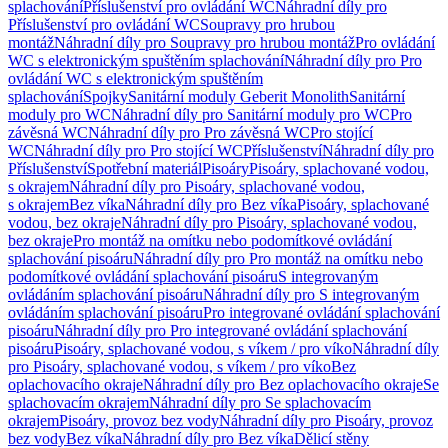
splachování
Příslušenství pro ovládání WC
Náhradní díly pro
Příslušenství pro ovládání WC
Soupravy pro hrubou
montáž
Náhradní díly pro Soupravy pro hrubou montáž
Pro ovládání
WC s elektronickým spuštěním splachování
Náhradní díly pro Pro
ovládání WC s elektronickým spuštěním
splachování
Spojky
Sanitární moduly Geberit Monolith
Sanitární
moduly pro WC
Náhradní díly pro Sanitární moduly pro WC
Pro
závěsná WC
Náhradní díly pro Pro závěsná WC
Pro stojící
WC
Náhradní díly pro Pro stojící WC
Příslušenství
Náhradní díly pro
Příslušenství
Spotřební materiál
Pisoáry
Pisoáry, splachované vodou,
s okrajem
Náhradní díly pro Pisoáry, splachované vodou,
s okrajem
Bez víka
Náhradní díly pro Bez víka
Pisoáry, splachované
vodou, bez okraje
Náhradní díly pro Pisoáry, splachované vodou,
bez okraje
Pro montáž na omítku nebo podomítkové ovládání
splachování pisoáru
Náhradní díly pro Pro montáž na omítku nebo
podomítkové ovládání splachování pisoáru
S integrovaným
ovládáním splachování pisoáru
Náhradní díly pro S integrovaným
ovládáním splachování pisoáru
Pro integrované ovládání splachování
pisoáru
Náhradní díly pro Pro integrované ovládání splachování
pisoáru
Pisoáry, splachované vodou, s víkem / pro víko
Náhradní díly
pro Pisoáry, splachované vodou, s víkem / pro víko
Bez
oplachovacího okraje
Náhradní díly pro Bez oplachovacího okraje
Se
splachovacím okrajem
Náhradní díly pro Se splachovacím
okrajem
Pisoáry, provoz bez vody
Náhradní díly pro Pisoáry, provoz
bez vody
Bez víka
Náhradní díly pro Bez víka
Dělicí stěny