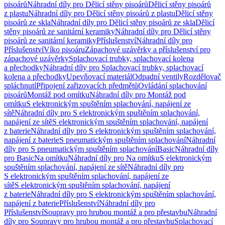
pisoárů
Náhradní díly pro Dělicí stěny pisoárů
Dělicí stěny pisoárů
z plastu
Náhradní díly pro Dělicí stěny pisoárů z plastu
Dělicí stěny
pisoárů ze skla
Náhradní díly pro Dělicí stěny pisoárů ze skla
Dělicí
stěny pisoárů ze sanitární keramiky
Náhradní díly pro Dělicí stěny
pisoárů ze sanitární keramiky
Příslušenství
Náhradní díly pro
Příslušenství
Víko pisoáru
Zápachové uzávěrky a příslušenství pro
zápachové uzávěrky
Splachovací trubky, splachovací kolena
a přechodky
Náhradní díly pro Splachovací trubky, splachovací
kolena a přechodky
Upevňovací materiál
Odpadní ventily
Rozdělovač
spláchnutí
Připojení zařizovacích předmětů
Ovládání splachování
pisoárů
Montáž pod omítku
Náhradní díly pro Montáž pod
omítku
S elektronickým spuštěním splachování, napájení ze
sítě
Náhradní díly pro S elektronickým spuštěním splachování,
napájení ze sítě
S elektronickým spuštěním splachování, napájení
z baterie
Náhradní díly pro S elektronickým spuštěním splachování,
napájení z baterie
S pneumatickým spuštěním splachování
Náhradní
díly pro S pneumatickým spuštěním splachování
Basic
Náhradní díly
pro Basic
Na omítku
Náhradní díly pro Na omítku
S elektronickým
spuštěním splachování, napájení ze sítě
Náhradní díly pro
S elektronickým spuštěním splachování, napájení ze
sítě
S elektronickým spuštěním splachování, napájení
z baterie
Náhradní díly pro S elektronickým spuštěním splachování,
napájení z baterie
Příslušenství
Náhradní díly pro
Příslušenství
Soupravy pro hrubou montáž a pro přestavbu
Náhradní
díly pro Soupravy pro hrubou montáž a pro přestavbu
Splachovací