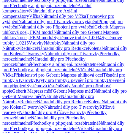
nerozebíratelné
Přechodky a připojení, rozebíratelné
Náhradní díly
pro Přechodky a připojení, rozebíratelné
Axiální
kompenzátory
Náhradní díly pro Axiální
kompenzátory
Víčka
Náhradní díly pro Víčka
T tvarovky pro
vytápění
Náhradní díly pro T tvarovky pro vytápění
Připojení pro
vytápění
Náhradní díly pro Připojení pro vytápění
Geberit Mapress
uhlíková ocel, FKM modrá
Náhradní díly pro Geberit Mapress
uhlíková ocel, FKM modrá
Systémové trubky 1.0034
Systémové
trubky 1.0215
Vsuvky
Nátrubky
Náhradní díly pro
Nátrubky
Redukce
Náhradní díly pro Redukce
Kolena
Náhradní díly
pro Kolena
T tvarovky
Náhradní díly pro T tvarovky
Přechodky
nerozebíratelné
Náhradní díly pro Přechodky
nerozebíratelné
Přechodky a připojení, rozebíratelné
Náhradní díly
pro Přechodky a připojení, rozebíratelné
Víčka
Náhradní díly pro
Víčka
Příslušenství pro Geberit Mapress uhlíková ocel
Těsnění pro
trubky a tvarovky
Kryty pro trubky
Upevnění pro trubky
Upevnění
pro připojení
Systémová těsnění
Sady šroubů pro přírubové
spoje
Geberit Mapress měď
Geberit Mapress měď
Náhradní díly pro
Geberit Mapress měď
Nátrubky
Náhradní díly pro
Nátrubky
Redukce
Náhradní díly pro Redukce
Kolena
Náhradní díly
pro Kolena
T tvarovky
Náhradní díly pro T tvarovky
Křížové
tvarovky
Náhradní díly pro Křížové tvarovky
Přechodky
nerozebíratelné
Náhradní díly pro Přechodky
nerozebíratelné
Přechodky a připojení, rozebíratelné
Náhradní díly
pro Přechodky a připojení, rozebíratelné
Víčka
Náhradní díly pro