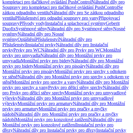
kompletaci pro tlačítkové ovládání PushControl
Náhradní díly pro
Soupravy pro kompletaci pro tlačítkové ovládání PushControl
Se
zátkou odpadního ventilu
Náhradní díly pro Se zátkou odpadního
ventilu
Příslušenství pro odpadní soupravy pro vany
Připojovací
soupravy
Přívody vody
Instalační a splachovací systémy
Geberit
Duofix
Systémové stěny
Náhradní díly pro Systémové stěny
Nosné
systémy
Náhradní díly pro Nosné
systémy
Opláštění
Příslušenství
Náhradní díly pro
Příslušenství
Instalační prvky
Náhradní díly pro Instalační
prvky
Prvky pro WC
Náhradní díly pro Prvky pro WC
Montážní
prvky pro umyvadla
Náhradní díly pro Montážní prvky pro
umyvadla
Montážní prvky pro bidety
Náhradní díly pro Montážní
prvky pro bidety
Montážní prvky pro pisoáry
Náhradní díly pro
Montážní prvky pro pisoáry
Montážní prvky pro sprchy s odtokem
ve stěně
Náhradní díly pro Montážní prvky pro sprchy s odtokem ve
stěně
Montážní prvky pro sprchy a vany
Náhradní díly pro Montážní
prvky pro sprchy a vany
Prvky pro dělicí stěny sprchy
Náhradní díly
pro Prvky pro dělicí stěny sprchy
Montážní prvky pro umyvadlové
výlevky
Náhradní díly pro Montážní prvky pro umyvadlové
výlevky
Montážní prvky pro armatury
Náhradní díly pro Montážní
prvky pro armatury
Montážní prvky pro pračky a myčky
nádobí
Náhradní díly pro Montážní prvky pro pračky a myčky
nádobí
Montážní prvky pro konzolové zatížení
Náhradní díly pro
Montážní prvky pro konzolové zatížení
Instalační prvky pro
dřezy
Náhradní díly pro Instalační prvky pro dřezy
Instalační prvky