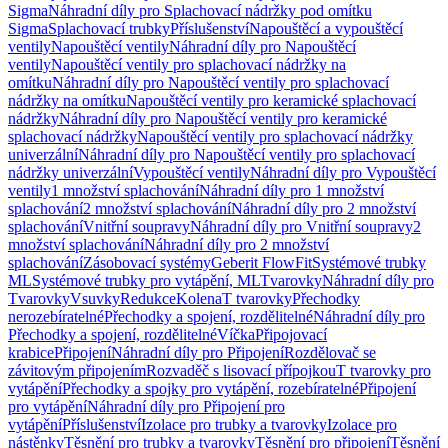
Sigma
Náhradní díly pro Splachovací nádržky pod omítku
Sigma
Splachovací trubky
Příslušenství
Napouštěcí a vypouštěcí
ventily
Napouštěcí ventily
Náhradní díly pro Napouštěcí
ventily
Napouštěcí ventily pro splachovací nádržky na
omítku
Náhradní díly pro Napouštěcí ventily pro splachovací
nádržky na omítku
Napouštěcí ventily pro keramické splachovací
nádržky
Náhradní díly pro Napouštěcí ventily pro keramické
splachovací nádržky
Napouštěcí ventily pro splachovací nádržky
univerzální
Náhradní díly pro Napouštěcí ventily pro splachovací
nádržky univerzální
Vypouštěcí ventily
Náhradní díly pro Vypouštěcí
ventily
1 množství splachování
Náhradní díly pro 1 množství
splachování
2 množství splachování
Náhradní díly pro 2 množství
splachování
Vnitřní soupravy
Náhradní díly pro Vnitřní soupravy
2
množství splachování
Náhradní díly pro 2 množství
splachování
Zásobovací systémy
Geberit FlowFit
Systémové trubky
ML
Systémové trubky pro vytápění, ML
Tvarovky
Náhradní díly pro
Tvarovky
Vsuvky
Redukce
Kolena
T tvarovky
Přechodky
nerozebíratelné
Přechodky a spojení, rozdělitelné
Náhradní díly pro
Přechodky a spojení, rozdělitelné
Víčka
Připojovací
krabice
Připojení
Náhradní díly pro Připojení
Rozdělovač se
závitovým připojením
Rozvaděč s lisovací přípojkou
T tvarovky pro
vytápění
Přechodky a spojky pro vytápění, rozebíratelné
Připojení
pro vytápění
Náhradní díly pro Připojení pro
vytápění
Příslušenství
Izolace pro trubky a tvarovky
Izolace pro
nástěnky
Těsnění pro trubky a tvarovky
Těsnění pro připojení
Těsnění