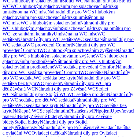
WC s hlubokým splachováním
Stojící WC
Náhradní díly pro Stojící
WC
WC s hlubokým splachováním pro splachovací nádržku
umístěnou na WC míse
Náhradní díly pro WC s hlubokým
splachováním pro splachovací nádržku umístěnou na
WC míse
WC s hlubokým splachováním
Náhradní díly pro
WC s hlubokým splachováním
Splachovací nádržky na omítku pro
WC, ze sanitární keramiky
Umístěná na WC míse
WC
sedátka
Náhradní díly pro WC sedátka
WC sedátka
Náhradní díly pro
WC sedátka
WC provedení Comfort
Náhradní díly pro WC
provedení Comfort
WC s hlubokým splachováním zvýšené
Náhradní
díly pro WC s hlubokým splachováním zvýšené
WC s hlubokým
splachováním prodloužené
Náhradní díly pro WC s hlubokým
splachováním prodloužené
WC sedátka provedení Comfort
Náhradní
díly pro WC sedátka provedení Comfort
WC sedátka
Náhradní díly
pro WC sedátka
WC sedátka bez krytu
Náhradní díly pro WC
sedátka bez krytu
WC pro děti
Náhradní díly pro WC pro
děti
Závěsná WC
Náhradní díly pro Závěsná WC
Stojící
WC
Náhradní díly pro Stojící WC
WC sedátka pro děti
Náhradní díly
pro WC sedátka pro děti
WC sedátka
Náhradní díly pro WC
sedátka
WC sedátka bez krytu
Náhradní díly pro WC sedátka bez
krytu
Nášlapná WC
Se spláchnutím
Příslušenství
Připojení
Upevňovací
materiál
Bidety
Závěsné bidety
Náhradní díly pro Závěsné
bidety
Stojící bidety
Náhradní díly pro Stojící
bidety
Příslušenství
Náhradní díly pro Příslušenství
Ovládací tlačítka
a ovládání WC
Ovládací tlačítka
Náhradní díly pro Ovládací