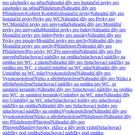
pro zásobníky na stěnu
Náhradní díly pro Instalační prvky pro
zásobníky na stěnu
Příslušenství
Náhradní díly pro
Příslušenství
Geberit Kombifix
Instalační prvky
Náhradní díly pro
Instalační prvky
Prvky pro WC
Náhradní díly pro Prvky pro
WC
Montážní prvky pro umyvadla
Náhradní díly pro Montážní
prvky pro umyvadla
Montážní prvky pro bidety
Náhradní díly pro
Montážní prvky pro bidety
Prvky pro pisoáry
Náhradní díly pro
Prvky pro pisoáry
Montážní prvky pro sprchy
Náhradní díly pro
Montážní prvky pro sprchy
Příslušenství
Náhradní díly pro
Příslušenství
Pro prvky WC
Pro upevnění
Náhradní díly pro Pro
upevnění
Splachovací nádržky na omítku
Splachovací nádržky na
omítku pro WC, z plastu
Náhradní díly pro Splachovací nádržky na
omítku pro WC, z plastu
Umístěné na WC míse
Náhradní díly pro
Umístěné na WC míse
Vysokopoložené
Náhradní díly pro
Vysokopoložené
Nízko a středněpoložené
Náhradní díly pro Nízko a
středněpoložené
Splachovací nádržky na omítku pro WC, ze
sanitární keramiky
Náhradní díly pro Splachovací nádržky na omítku
pro WC, ze sanitární keramiky
Umístěný na WC míse
Náhradní díly
pro Umístěný na WC míse
Splachovací trubky pro splachovací
nádržky na omítku
Náhradní díly pro Splachovací trubky pro
splachovací nádržky na omítku
Vysokopoložené
Náhradní díly pro
Vysokopoložené
Nízko a středněpoložené
Příslušenství
Náhradní díly
pro Příslušenství
Připojení
Náhradní díly pro
Připojení
Manžety
Spojky, růžice a díly proti vzdutí
Splachovací
nádržky pod omítku
Splachovací nádržky pod omítku