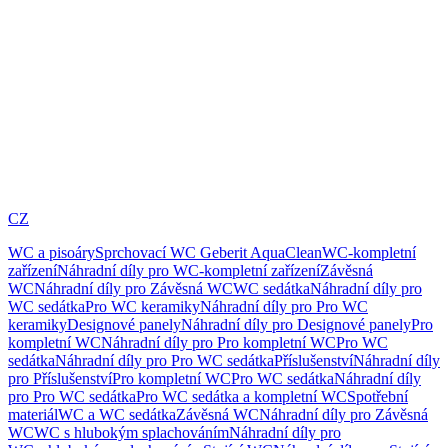
CZ
WC a pisoáry
Sprchovací WC Geberit AquaClean
WC-kompletní
zařízení
Náhradní díly pro WC-kompletní zařízení
Závěsná
WC
Náhradní díly pro Závěsná WC
WC sedátka
Náhradní díly pro
WC sedátka
Pro WC keramiky
Náhradní díly pro Pro WC
keramiky
Designové panely
Náhradní díly pro Designové panely
Pro
kompletní WC
Náhradní díly pro Pro kompletní WC
Pro WC
sedátka
Náhradní díly pro Pro WC sedátka
Příslušenství
Náhradní díly
pro Příslušenství
Pro kompletní WC
Pro WC sedátka
Náhradní díly
pro Pro WC sedátka
Pro WC sedátka a kompletní WC
Spotřební
materiál
WC a WC sedátka
Závěsná WC
Náhradní díly pro Závěsná
WC
WC s hlubokým splachováním
Náhradní díly pro