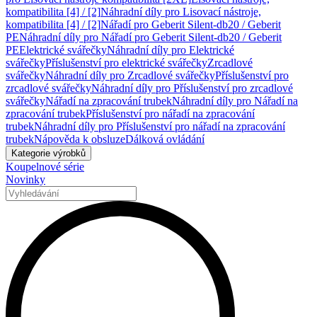
kompatibilita [4] / [2]
Náhradní díly pro Lisovací nástroje,
kompatibilita [4] / [2]
Nářadí pro Geberit Silent-db20 / Geberit
PE
Náhradní díly pro Nářadí pro Geberit Silent-db20 / Geberit
PE
Elektrické svářečky
Náhradní díly pro Elektrické
svářečky
Příslušenství pro elektrické svářečky
Zrcadlové
svářečky
Náhradní díly pro Zrcadlové svářečky
Příslušenství pro
zrcadlové svářečky
Náhradní díly pro Příslušenství pro zrcadlové
svářečky
Nářadí na zpracování trubek
Náhradní díly pro Nářadí na
zpracování trubek
Příslušenství pro nářadí na zpracování
trubek
Náhradní díly pro Příslušenství pro nářadí na zpracování
trubek
Nápověda k obsluze
Dálková ovládání
Kategorie výrobků
Koupelnové série
Novinky