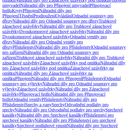
omítku
Náhradní díly pro Zápachové uzávěrky pod omítku
Připojení
umyvadel
Náhradní díly pro Připojení umyvadel
Připojovací
hrdlo
Kryty
Připojení
Náhradní díly pro
Připojení
Těsnění
Prodloužení
Ovládání
Odpadní soupravy pro
dřezy
Náhradní díly pro Odpadní soupravy pro dřezy
Trubkové
zápachové uzávěrky
Náhradní díly pro Trubkové zápachové
uzávěrky
Dvoukomorové zápachové uzávěrky
Náhradní díly pro
Dvoukomorové zápachové uzávěrky
Odpadní ventily pro
dřezy
Náhradní díly pro Odpadní ventily pro
dřezy
Příslušenství
Náhradní díly pro Příslušenství
Odpadní soupravy
pro zařízení
Náhradní díly pro Odpadní soupravy pro
zařízení
Trubkové zápachové uzávěrky
Náhradní díly pro Trubkové
zápachové uzávěrky
Zápachové uzávěrky pod omítku
Náhradní díly
pro Zápachové uzávěrky pod omítku
Zápachové uzávěrky na
omítku
Náhradní díly pro Zápachové uzávěrky na
omítku
Připojení
Náhradní díly pro Připojení
Příslušenství
Odpadní
soupravy pro výlevky
Náhradní díly pro Odpadní soupravy pro
výlevky
Zápachové uzávěrky
Náhradní díly pro Zápachové
uzávěrky
Připojovací hrdlo
Náhradní díly pro Připojovací
hrdlo
Odpadní ventily
Příslušenství
Náhradní díly pro
Příslušenství
Sprchy a vany
Sprchy
Odvodnění podlahy pro
sprchy
Náhradní díly pro Odvodnění podlahy pro sprchy
Sprchové
kanálky
Náhradní díly pro Sprchové kanálky
Příslušenství pro
sprchové kanálky
Náhradní díly pro Příslušenství pro sprchové
kanálky
Sprchové podlahové vpusti
Náhradní díly pro Sprchové