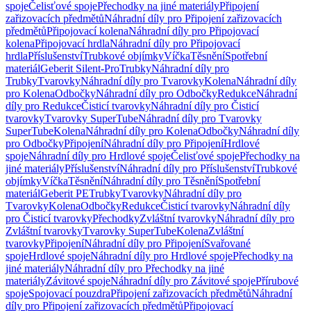
spoje
Čelisťové spoje
Přechodky na jiné materiály
Připojení
zařizovacích předmětů
Náhradní díly pro Připojení zařizovacích
předmětů
Připojovací kolena
Náhradní díly pro Připojovací
kolena
Připojovací hrdla
Náhradní díly pro Připojovací
hrdla
Příslušenství
Trubkové objímky
Víčka
Těsnění
Spotřební
materiál
Geberit Silent-Pro
Trubky
Náhradní díly pro
Trubky
Tvarovky
Náhradní díly pro Tvarovky
Kolena
Náhradní díly
pro Kolena
Odbočky
Náhradní díly pro Odbočky
Redukce
Náhradní
díly pro Redukce
Čisticí tvarovky
Náhradní díly pro Čisticí
tvarovky
Tvarovky SuperTube
Náhradní díly pro Tvarovky
SuperTube
Kolena
Náhradní díly pro Kolena
Odbočky
Náhradní díly
pro Odbočky
Připojení
Náhradní díly pro Připojení
Hrdlové
spoje
Náhradní díly pro Hrdlové spoje
Čelisťové spoje
Přechodky na
jiné materiály
Příslušenství
Náhradní díly pro Příslušenství
Trubkové
objímky
Víčka
Těsnění
Náhradní díly pro Těsnění
Spotřební
materiál
Geberit PE
Trubky
Tvarovky
Náhradní díly pro
Tvarovky
Kolena
Odbočky
Redukce
Čisticí tvarovky
Náhradní díly
pro Čisticí tvarovky
Přechodky
Zvláštní tvarovky
Náhradní díly pro
Zvláštní tvarovky
Tvarovky SuperTube
Kolena
Zvláštní
tvarovky
Připojení
Náhradní díly pro Připojení
Svařované
spoje
Hrdlové spoje
Náhradní díly pro Hrdlové spoje
Přechodky na
jiné materiály
Náhradní díly pro Přechodky na jiné
materiály
Závitové spoje
Náhradní díly pro Závitové spoje
Přírubové
spoje
Spojovací pouzdra
Připojení zařizovacích předmětů
Náhradní
díly pro Připojení zařizovacích předmětů
Připojovací