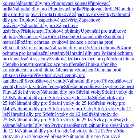
kolena
Náhradní díly pro Připojovací kolena
Připojovací
hrdla
Náhradní díly pro Připojovací hrdla
Připojovací hrdla
Náhradní
díly pro Připojovací hrdla
Trubkové zápachové uzávěrky
Náhradní
díly pro Trubkové zápachové uzávěrky
Zápachové
uzávěrky
Náhradní díly pro Zápachové
uzávěrky
Příslušenství
Trubkové objímky
Upevnění pro trubkové
objímky
Nosné korýtka
Víčka
Těsnění
Ochranné zátky
Spotřební
materiál
Požární ochrana, zvuková izolace a ochrana proti
vlhkosti
Požární ochrana
Náhradní díly pro Požární ochrana
Požární
ochrana pro kanalizační systémy
Náhradní díly pro Požární ochrana
pro kanalizační systémy
Zvuková izolace
Izolace pro přerušení hluku
šířeného konstrukcemi
Izolace pro přerušení hluku šířeného
konstrukcemi a proti hluku šířenému vzduchem
Ochrana proti
vlhkosti
Těsnění
Přivzdušňovací ventily pro
kanalizaci
Přivzdušňovací ventily
Náhradní díly pro Přivzdušňovací
ventily
Prvky k zadržení energie
Střešní odvodňovací systém Geberit
Pluvia
Střešní vtoky
Náhradní díly pro Střešní vtoky
Střešní vtoky do
12 l/s
Náhradní díly pro Střešní vtoky do 12 l/s
Střešní vtoky do
25 l/s
Náhradní díly pro Střešní vtoky do 25 l/s
Střešní vtoky pro
žlaby
Náhradní díly pro Střešní vtoky pro žlaby
Střešní vtoky do 12
l/s
Náhradní díly pro Střešní vtoky do 12 l/s
Střešní vtoky do
25 l/s
Náhradní díly pro Střešní vtoky do 25 l/s
Prvky parotěsných
zábran
Náhradní díly pro Prvky parotěsných zábran
Pro střešní vtoky
do 12 l/s
Náhradní díly pro Pro střešní vtoky do 12 l/s
Pro střešní
vtoky do 25 l/s
Nouzové přepady
Náhradní díly pro Nouzové