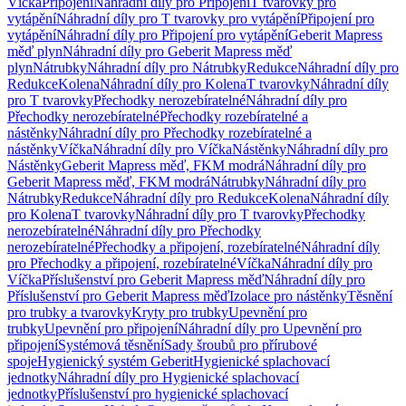
Víčka
Připojení
Náhradní díly pro Připojení
T tvarovky pro
vytápění
Náhradní díly pro T tvarovky pro vytápění
Připojení pro
vytápění
Náhradní díly pro Připojení pro vytápění
Geberit Mapress
měď plyn
Náhradní díly pro Geberit Mapress měď
plyn
Nátrubky
Náhradní díly pro Nátrubky
Redukce
Náhradní díly pro
Redukce
Kolena
Náhradní díly pro Kolena
T tvarovky
Náhradní díly
pro T tvarovky
Přechodky nerozebíratelné
Náhradní díly pro
Přechodky nerozebíratelné
Přechodky rozebíratelné a
nástěnky
Náhradní díly pro Přechodky rozebíratelné a
nástěnky
Víčka
Náhradní díly pro Víčka
Nástěnky
Náhradní díly pro
Nástěnky
Geberit Mapress měď, FKM modrá
Náhradní díly pro
Geberit Mapress měď, FKM modrá
Nátrubky
Náhradní díly pro
Nátrubky
Redukce
Náhradní díly pro Redukce
Kolena
Náhradní díly
pro Kolena
T tvarovky
Náhradní díly pro T tvarovky
Přechodky
nerozebíratelné
Náhradní díly pro Přechodky
nerozebíratelné
Přechodky a připojení, rozebíratelné
Náhradní díly
pro Přechodky a připojení, rozebíratelné
Víčka
Náhradní díly pro
Víčka
Příslušenství pro Geberit Mapress měď
Náhradní díly pro
Příslušenství pro Geberit Mapress měď
Izolace pro nástěnky
Těsnění
pro trubky a tvarovky
Kryty pro trubky
Upevnění pro
trubky
Upevnění pro připojení
Náhradní díly pro Upevnění pro
připojení
Systémová těsnění
Sady šroubů pro přírubové
spoje
Hygienický systém Geberit
Hygienické splachovací
jednotky
Náhradní díly pro Hygienické splachovací
jednotky
Příslušenství pro hygienické splachovací