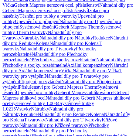
Víčka
Geberit Mapress nerezová ocel, příslušenství
Náhradní díly pro
Geberit Mapress nerezová ocel, příslušenství
Izolace pro
nástěnky
Těsnění pro trubky a tvarovky
Upevnění pro
trubky
Upevnění pro připojení
Náhradní díly pro Upevnění pro
připojení
Systémová těsnění
Geberit Mapress Therm
Systémové
trubky Therm
Tvarovky
Náhradní díly pro
Tvarovky
Nátrubky
Náhradní díly pro Nátrubky
Redukce
Náhradní
díly pro Redukce
Kolena
Náhradní díly pro Kolena
T
tvarovky
Náhradní díly pro T tvarovky
Přechodky
nerozebíratelné
Náhradní díly pro Přechodky
nerozebíratelné
Přechodky a spojky, rozebíratelné
Náhradní díly pro
Přechodky a spojky, rozebíratelné
Axiální kompenzátory
Náhradní
díly pro Axiální kompenzátory
Víčka
Náhradní díly pro Víčka
T
tvarovky pro vytápění
Náhradní díly pro T tvarovky pro
vytápění
Připojení pro vytápění
Náhradní díly pro Připojení pro
vytápění
Příslušenství pro Geberit Mapress Therm
Systémová
těsnění
Upevnění pro trubky
Geberit Mapress uhlíková ocel
Geberit
Mapress uhlíková ocel
Náhradní díly pro Geberit Mapress uhlíková
ocel
Systémové trubky 1.0034
Systémové trubky
1.0215
Vsuvky
Nátrubky
Náhradní díly pro
Nátrubky
Redukce
Náhradní díly pro Redukce
Kolena
Náhradní díly
pro Kolena
T tvarovky
Náhradní díly pro T tvarovky
Křížové
tvarovky
Náhradní díly pro Křížové tvarovky
Přechodky
nerozebíratelné
Náhradní díly pro Přechodky