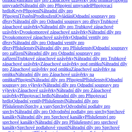
omítku
Náhradní díly pro Zápachové uzávěrky pod omítku
Připojení
umyvadel
Náhradní díly pro Připojení umyvadel
Připojovací
hrdlo
Kryty
Připojení
Náhradní díly pro
Připojení
Těsnění
Prodloužení
Ovládání
Odpadní soupravy pro
dřezy
Náhradní díly pro Odpadní soupravy pro dřezy
Trubkové
zápachové uzávěrky
Náhradní díly pro Trubkové zápachové
uzávěrky
Dvoukomorové zápachové uzávěrky
Náhradní díly pro
Dvoukomorové zápachové uzávěrky
Odpadní ventily pro
dřezy
Náhradní díly pro Odpadní ventily pro
dřezy
Příslušenství
Náhradní díly pro Příslušenství
Odpadní soupravy
pro zařízení
Náhradní díly pro Odpadní soupravy pro
zařízení
Trubkové zápachové uzávěrky
Náhradní díly pro Trubkové
zápachové uzávěrky
Zápachové uzávěrky pod omítku
Náhradní díly
pro Zápachové uzávěrky pod omítku
Zápachové uzávěrky na
omítku
Náhradní díly pro Zápachové uzávěrky na
omítku
Připojení
Náhradní díly pro Připojení
Příslušenství
Odpadní
soupravy pro výlevky
Náhradní díly pro Odpadní soupravy pro
výlevky
Zápachové uzávěrky
Náhradní díly pro Zápachové
uzávěrky
Připojovací hrdlo
Náhradní díly pro Připojovací
hrdlo
Odpadní ventily
Příslušenství
Náhradní díly pro
Příslušenství
Sprchy a vany
Sprchy
Odvodnění podlahy pro
sprchy
Náhradní díly pro Odvodnění podlahy pro sprchy
Sprchové
kanálky
Náhradní díly pro Sprchové kanálky
Příslušenství pro
sprchové kanálky
Náhradní díly pro Příslušenství pro sprchové
kanálky
Sprchové podlahové vpusti
Náhradní díly pro Sprchové