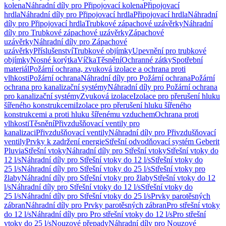
kolena
Náhradní díly pro Připojovací kolena
Připojovací
hrdla
Náhradní díly pro Připojovací hrdla
Připojovací hrdla
Náhradní
díly pro Připojovací hrdla
Trubkové zápachové uzávěrky
Náhradní
díly pro Trubkové zápachové uzávěrky
Zápachové
uzávěrky
Náhradní díly pro Zápachové
uzávěrky
Příslušenství
Trubkové objímky
Upevnění pro trubkové
objímky
Nosné korýtka
Víčka
Těsnění
Ochranné zátky
Spotřební
materiál
Požární ochrana, zvuková izolace a ochrana proti
vlhkosti
Požární ochrana
Náhradní díly pro Požární ochrana
Požární
ochrana pro kanalizační systémy
Náhradní díly pro Požární ochrana
pro kanalizační systémy
Zvuková izolace
Izolace pro přerušení hluku
šířeného konstrukcemi
Izolace pro přerušení hluku šířeného
konstrukcemi a proti hluku šířenému vzduchem
Ochrana proti
vlhkosti
Těsnění
Přivzdušňovací ventily pro
kanalizaci
Přivzdušňovací ventily
Náhradní díly pro Přivzdušňovací
ventily
Prvky k zadržení energie
Střešní odvodňovací systém Geberit
Pluvia
Střešní vtoky
Náhradní díly pro Střešní vtoky
Střešní vtoky do
12 l/s
Náhradní díly pro Střešní vtoky do 12 l/s
Střešní vtoky do
25 l/s
Náhradní díly pro Střešní vtoky do 25 l/s
Střešní vtoky pro
žlaby
Náhradní díly pro Střešní vtoky pro žlaby
Střešní vtoky do 12
l/s
Náhradní díly pro Střešní vtoky do 12 l/s
Střešní vtoky do
25 l/s
Náhradní díly pro Střešní vtoky do 25 l/s
Prvky parotěsných
zábran
Náhradní díly pro Prvky parotěsných zábran
Pro střešní vtoky
do 12 l/s
Náhradní díly pro Pro střešní vtoky do 12 l/s
Pro střešní
vtoky do 25 l/s
Nouzové přepady
Náhradní díly pro Nouzové