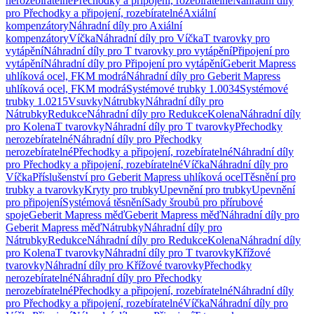
nerozebíratelné
Přechodky a připojení, rozebíratelné
Náhradní díly
pro Přechodky a připojení, rozebíratelné
Axiální
kompenzátory
Náhradní díly pro Axiální
kompenzátory
Víčka
Náhradní díly pro Víčka
T tvarovky pro
vytápění
Náhradní díly pro T tvarovky pro vytápění
Připojení pro
vytápění
Náhradní díly pro Připojení pro vytápění
Geberit Mapress
uhlíková ocel, FKM modrá
Náhradní díly pro Geberit Mapress
uhlíková ocel, FKM modrá
Systémové trubky 1.0034
Systémové
trubky 1.0215
Vsuvky
Nátrubky
Náhradní díly pro
Nátrubky
Redukce
Náhradní díly pro Redukce
Kolena
Náhradní díly
pro Kolena
T tvarovky
Náhradní díly pro T tvarovky
Přechodky
nerozebíratelné
Náhradní díly pro Přechodky
nerozebíratelné
Přechodky a připojení, rozebíratelné
Náhradní díly
pro Přechodky a připojení, rozebíratelné
Víčka
Náhradní díly pro
Víčka
Příslušenství pro Geberit Mapress uhlíková ocel
Těsnění pro
trubky a tvarovky
Kryty pro trubky
Upevnění pro trubky
Upevnění
pro připojení
Systémová těsnění
Sady šroubů pro přírubové
spoje
Geberit Mapress měď
Geberit Mapress měď
Náhradní díly pro
Geberit Mapress měď
Nátrubky
Náhradní díly pro
Nátrubky
Redukce
Náhradní díly pro Redukce
Kolena
Náhradní díly
pro Kolena
T tvarovky
Náhradní díly pro T tvarovky
Křížové
tvarovky
Náhradní díly pro Křížové tvarovky
Přechodky
nerozebíratelné
Náhradní díly pro Přechodky
nerozebíratelné
Přechodky a připojení, rozebíratelné
Náhradní díly
pro Přechodky a připojení, rozebíratelné
Víčka
Náhradní díly pro