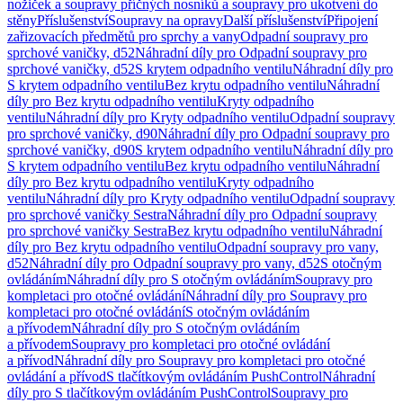
nožiček a soupravy příčných nosníků a soupravy pro ukotvení do
stěny
Příslušenství
Soupravy na opravy
Další příslušenství
Připojení
zařizovacích předmětů pro sprchy a vany
Odpadní soupravy pro
sprchové vaničky, d52
Náhradní díly pro Odpadní soupravy pro
sprchové vaničky, d52
S krytem odpadního ventilu
Náhradní díly pro
S krytem odpadního ventilu
Bez krytu odpadního ventilu
Náhradní
díly pro Bez krytu odpadního ventilu
Kryty odpadního
ventilu
Náhradní díly pro Kryty odpadního ventilu
Odpadní soupravy
pro sprchové vaničky, d90
Náhradní díly pro Odpadní soupravy pro
sprchové vaničky, d90
S krytem odpadního ventilu
Náhradní díly pro
S krytem odpadního ventilu
Bez krytu odpadního ventilu
Náhradní
díly pro Bez krytu odpadního ventilu
Kryty odpadního
ventilu
Náhradní díly pro Kryty odpadního ventilu
Odpadní soupravy
pro sprchové vaničky Sestra
Náhradní díly pro Odpadní soupravy
pro sprchové vaničky Sestra
Bez krytu odpadního ventilu
Náhradní
díly pro Bez krytu odpadního ventilu
Odpadní soupravy pro vany,
d52
Náhradní díly pro Odpadní soupravy pro vany, d52
S otočným
ovládáním
Náhradní díly pro S otočným ovládáním
Soupravy pro
kompletaci pro otočné ovládání
Náhradní díly pro Soupravy pro
kompletaci pro otočné ovládání
S otočným ovládáním
a přívodem
Náhradní díly pro S otočným ovládáním
a přívodem
Soupravy pro kompletaci pro otočné ovládání
a přívod
Náhradní díly pro Soupravy pro kompletaci pro otočné
ovládání a přívod
S tlačítkovým ovládáním PushControl
Náhradní
díly pro S tlačítkovým ovládáním PushControl
Soupravy pro