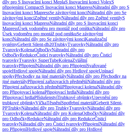
díly pro S lisovacími konci Mepla
S lisovacími konci Volex
S
připojeními Compact
S lisovacími konci Mapress
Náhradní díly pro S
lisovacími konci Mapress
Se závitovými konci
Náhradní díly pro Se
závitovými konci
Zpětné ventily
Náhradní díly pro Zpětné ventily
S
lisovacími konci Mapress
Náhradní díly pro S lisovacími konci
Mapress
Úsek vodoměru pro montáž pod omítku
Náhradní díly pro
Úsek vodoměru pro montáž pod omítku
Se závitovými
konci
Náhradní díly pro Se závitovými konci
Kanalizační
systémy
Geberit Silent-db20
Trubky
Tvarovky
Náhradní díly pro
Tvarovky
Kolena
Odbočky
Náhradní díly pro
Odbočky
Redukce
Čisticí tvarovky
Náhradní díly pro Čisticí
tvarovky
Tvarovky SuperTube
Kolena
Zvláštní
tvarovky
Připojení
Náhradní díly pro Připojení
Svařované
spoje
Hrdlové spoje
Náhradní díly pro Hrdlové spoje
Upínací
spojky
Přechodky na jiné materiály
Náhradní díly pro Přechodky na
jiné materiály
Připojení zařizovacích předmětů
Náhradní díly pro
Připojení zařizovacích předmětů
Připojovací kolena
Náhradní díly
pro Připojovací kolena
Připojovací hrdla
Náhradní díly pro
Připojovací hrdla
Příslušenství
Trubkové objímky
Upevnění pro
trubkové objímky
Víčka
Těsnění
Spotřební materiál
Geberit Silent-
PP
Trubky
Náhradní díly pro Trubky
Tvarovky
Náhradní díly pro
Tvarovky
Kolena
Náhradní díly pro Kolena
Odbočky
Náhradní díly
pro Odbočky
Redukce
Náhradní díly pro Redukce
Čisticí
tvarovky
Náhradní díly pro Čisticí tvarovky
Připojení
Náhradní díly
pro Připojení
Hrdlové spoje
Náhradní díly pro Hrdlové