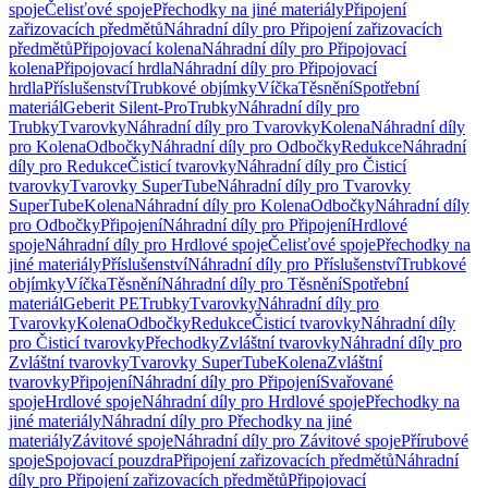
spoje
Čelisťové spoje
Přechodky na jiné materiály
Připojení
zařizovacích předmětů
Náhradní díly pro Připojení zařizovacích
předmětů
Připojovací kolena
Náhradní díly pro Připojovací
kolena
Připojovací hrdla
Náhradní díly pro Připojovací
hrdla
Příslušenství
Trubkové objímky
Víčka
Těsnění
Spotřební
materiál
Geberit Silent-Pro
Trubky
Náhradní díly pro
Trubky
Tvarovky
Náhradní díly pro Tvarovky
Kolena
Náhradní díly
pro Kolena
Odbočky
Náhradní díly pro Odbočky
Redukce
Náhradní
díly pro Redukce
Čisticí tvarovky
Náhradní díly pro Čisticí
tvarovky
Tvarovky SuperTube
Náhradní díly pro Tvarovky
SuperTube
Kolena
Náhradní díly pro Kolena
Odbočky
Náhradní díly
pro Odbočky
Připojení
Náhradní díly pro Připojení
Hrdlové
spoje
Náhradní díly pro Hrdlové spoje
Čelisťové spoje
Přechodky na
jiné materiály
Příslušenství
Náhradní díly pro Příslušenství
Trubkové
objímky
Víčka
Těsnění
Náhradní díly pro Těsnění
Spotřební
materiál
Geberit PE
Trubky
Tvarovky
Náhradní díly pro
Tvarovky
Kolena
Odbočky
Redukce
Čisticí tvarovky
Náhradní díly
pro Čisticí tvarovky
Přechodky
Zvláštní tvarovky
Náhradní díly pro
Zvláštní tvarovky
Tvarovky SuperTube
Kolena
Zvláštní
tvarovky
Připojení
Náhradní díly pro Připojení
Svařované
spoje
Hrdlové spoje
Náhradní díly pro Hrdlové spoje
Přechodky na
jiné materiály
Náhradní díly pro Přechodky na jiné
materiály
Závitové spoje
Náhradní díly pro Závitové spoje
Přírubové
spoje
Spojovací pouzdra
Připojení zařizovacích předmětů
Náhradní
díly pro Připojení zařizovacích předmětů
Připojovací