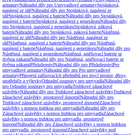
armatury
Náhradní díly pro Umyvadlové armatury
Stojánková,
napájení ze sítě
Náhradní díly pro Stojánková, napájení ze
sítě
Stojánková, napájení z baterie
Náhradní díly pro Stojánková,
napájení z baterie
Stojánková, napájení z generátoru
Náhradní díly
pro Stojánková, napájení z generátoru
Stojánková, páková
baterie
Náhradní díly pro Stojánková, páková baterie
Nástěnná,
napájení ze sítě
Náhradní díly pro Nástěnná, napájení ze
sítě
Nástěnná, napájení z baterie
Náhradní díly pro Nástěnná,
napájení z baterie
Nástěnná, napájení z generátoru
Náhradní díly pro
Nástěnná, napájení z generátoru
Nástěnná, směšovací baterie se
dvěma pákami
Náhradní díly pro Nástěnná, směšovací baterie se
dvěma pákami
Příslušenství
Náhradní díly pro Příslušenství
Pro
umyvadlové armatury
Náhradní díly pro Pro umyvadlové
armatury
Připojení zařizovacích předmětů pro mycí prostor, dřezy,
spotřebiče a výlevky
Odpadní soupravy pro umyvadla
Náhradní díly
pro Odpadní soupravy pro umyvadla
Trubkové zápachové
uzávěrky
Náhradní díly pro Trubkové zápachové uzávěrky
Trubkové
zápachové uzávěrky, prostorově úsporné
Náhradní díly pro
Trubkové zápachové uzávěrky, prostorově úsporné
Zápachové
uzávěrky s nornou trubkou pro umyvadla
Náhradní díly pro
Zápachové uzávěrky s nornou trubkou pro umyvadla
Zápachové
uzávěrky s nornou trubkou pro umyvadla, prostorově
úsporné
Náhradní díly pro Zápachové uzávěrky s nornou trubkou
pro umyvadla, prostorově úsporné
Zápachové uzávěrky pod