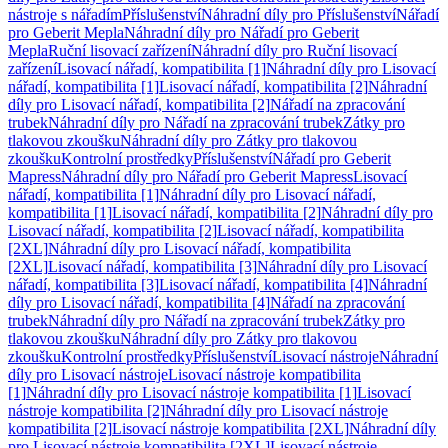
nástroje s nářadím
Příslušenství
Náhradní díly pro Příslušenství
Nářadí
pro Geberit Mepla
Náhradní díly pro Nářadí pro Geberit
Mepla
Ruční lisovací zařízení
Náhradní díly pro Ruční lisovací
zařízení
Lisovací nářadí, kompatibilita [1]
Náhradní díly pro Lisovací
nářadí, kompatibilita [1]
Lisovací nářadí, kompatibilita [2]
Náhradní
díly pro Lisovací nářadí, kompatibilita [2]
Nářadí na zpracování
trubek
Náhradní díly pro Nářadí na zpracování trubek
Zátky pro
tlakovou zkoušku
Náhradní díly pro Zátky pro tlakovou
zkoušku
Kontrolní prostředky
Příslušenství
Nářadí pro Geberit
Mapress
Náhradní díly pro Nářadí pro Geberit Mapress
Lisovací
nářadí, kompatibilita [1]
Náhradní díly pro Lisovací nářadí,
kompatibilita [1]
Lisovací nářadí, kompatibilita [2]
Náhradní díly pro
Lisovací nářadí, kompatibilita [2]
Lisovací nářadí, kompatibilita
[2XL]
Náhradní díly pro Lisovací nářadí, kompatibilita
[2XL]
Lisovací nářadí, kompatibilita [3]
Náhradní díly pro Lisovací
nářadí, kompatibilita [3]
Lisovací nářadí, kompatibilita [4]
Náhradní
díly pro Lisovací nářadí, kompatibilita [4]
Nářadí na zpracování
trubek
Náhradní díly pro Nářadí na zpracování trubek
Zátky pro
tlakovou zkoušku
Náhradní díly pro Zátky pro tlakovou
zkoušku
Kontrolní prostředky
Příslušenství
Lisovací nástroje
Náhradní
díly pro Lisovací nástroje
Lisovací nástroje kompatibilita
[1]
Náhradní díly pro Lisovací nástroje kompatibilita [1]
Lisovací
nástroje kompatibilita [2]
Náhradní díly pro Lisovací nástroje
kompatibilita [2]
Lisovací nástroje kompatibilita [2XL]
Náhradní díly
pro Lisovací nástroje kompatibilita [2XL]
Lisovací nástroje,