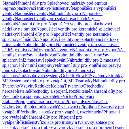
Sigma
Náhradní díly pro Splachovací nádržky pod omítku
Sigma
Splachovací trubky
Příslušenství
Napouštěcí a vypouštěcí
ventily
Napouštěcí ventily
Náhradní díly pro Napouštěcí
ventily
Napouštěcí ventily pro splachovací nádržky na
omítku
Náhradní díly pro Napouštěcí ventily pro splachovací
nádržky na omítku
Napouštěcí ventily pro keramické splachovací
nádržky
Náhradní díly pro Napouštěcí ventily pro keramické
splachovací nádržky
Napouštěcí ventily pro splachovací nádržky
univerzální
Náhradní díly pro Napouštěcí ventily pro splachovací
nádržky univerzální
Vypouštěcí ventily
Náhradní díly pro Vypouštěcí
ventily
1 množství splachování
Náhradní díly pro 1 množství
splachování
2 množství splachování
Náhradní díly pro 2 množství
splachování
Vnitřní soupravy
Náhradní díly pro Vnitřní soupravy
2
množství splachování
Náhradní díly pro 2 množství
splachování
Zásobovací systémy
Geberit FlowFit
Systémové trubky
ML
Systémové trubky pro vytápění, ML
Tvarovky
Náhradní díly pro
Tvarovky
Vsuvky
Redukce
Kolena
T tvarovky
Přechodky
nerozebíratelné
Přechodky a spojení, rozdělitelné
Náhradní díly pro
Přechodky a spojení, rozdělitelné
Víčka
Připojovací
krabice
Připojení
Náhradní díly pro Připojení
Rozdělovač se
závitovým připojením
Rozvaděč s lisovací přípojkou
T tvarovky pro
vytápění
Přechodky a spojky pro vytápění, rozebíratelné
Připojení
pro vytápění
Náhradní díly pro Připojení pro
vytápění
Příslušenství
Izolace pro trubky a tvarovky
Izolace pro
nástěnky
Těsnění pro trubky a tvarovky
Těsnění pro připojení
Těsnění