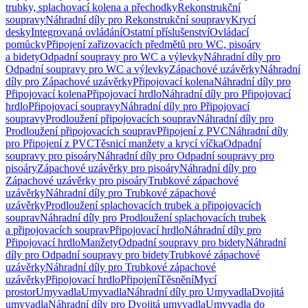
trubky, splachovací kolena a přechodky
Rekonstrukční
soupravy
Náhradní díly pro Rekonstrukční soupravy
Krycí
desky
Integrovaná ovládání
Ostatní příslušenství
Ovládací
pomůcky
Připojení zařizovacích předmětů pro WC, pisoáry
a bidety
Odpadní soupravy pro WC a výlevky
Náhradní díly pro
Odpadní soupravy pro WC a výlevky
Zápachové uzávěrky
Náhradní
díly pro Zápachové uzávěrky
Připojovací kolena
Náhradní díly pro
Připojovací kolena
Připojovací hrdlo
Náhradní díly pro Připojovací
hrdlo
Připojovací soupravy
Náhradní díly pro Připojovací
soupravy
Prodloužení připojovacích souprav
Náhradní díly pro
Prodloužení připojovacích souprav
Připojení z PVC
Náhradní díly
pro Připojení z PVC
Těsnicí manžety a krycí víčka
Odpadní
soupravy pro pisoáry
Náhradní díly pro Odpadní soupravy pro
pisoáry
Zápachové uzávěrky pro pisoáry
Náhradní díly pro
Zápachové uzávěrky pro pisoáry
Trubkové zápachové
uzávěrky
Náhradní díly pro Trubkové zápachové
uzávěrky
Prodloužení splachovacích trubek a připojovacích
souprav
Náhradní díly pro Prodloužení splachovacích trubek
a připojovacích souprav
Připojovací hrdlo
Náhradní díly pro
Připojovací hrdlo
Manžety
Odpadní soupravy pro bidety
Náhradní
díly pro Odpadní soupravy pro bidety
Trubkové zápachové
uzávěrky
Náhradní díly pro Trubkové zápachové
uzávěrky
Připojovací hrdlo
Připojení
Těsnění
Mycí
prostor
Umyvadla
Umyvadla
Náhradní díly pro Umyvadla
Dvojitá
umyvadla
Náhradní díly pro Dvojitá umyvadla
Umyvadla do