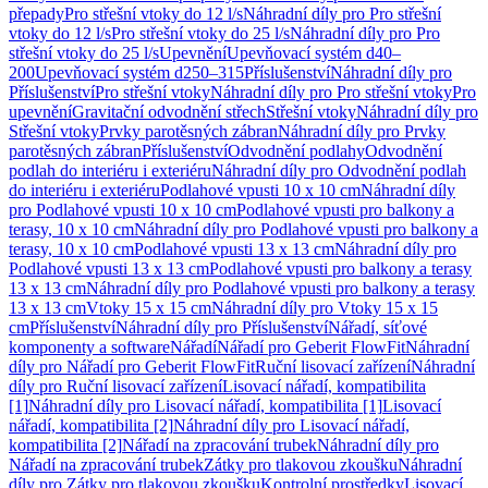
přepady
Pro střešní vtoky do 12 l/s
Náhradní díly pro Pro střešní
vtoky do 12 l/s
Pro střešní vtoky do 25 l/s
Náhradní díly pro Pro
střešní vtoky do 25 l/s
Upevnění
Upevňovací systém d40–
200
Upevňovací systém d250–315
Příslušenství
Náhradní díly pro
Příslušenství
Pro střešní vtoky
Náhradní díly pro Pro střešní vtoky
Pro
upevnění
Gravitační odvodnění střech
Střešní vtoky
Náhradní díly pro
Střešní vtoky
Prvky parotěsných zábran
Náhradní díly pro Prvky
parotěsných zábran
Příslušenství
Odvodnění podlahy
Odvodnění
podlah do interiéru i exteriéru
Náhradní díly pro Odvodnění podlah
do interiéru i exteriéru
Podlahové vpusti 10 x 10 cm
Náhradní díly
pro Podlahové vpusti 10 x 10 cm
Podlahové vpusti pro balkony a
terasy, 10 x 10 cm
Náhradní díly pro Podlahové vpusti pro balkony a
terasy, 10 x 10 cm
Podlahové vpusti 13 x 13 cm
Náhradní díly pro
Podlahové vpusti 13 x 13 cm
Podlahové vpusti pro balkony a terasy
13 x 13 cm
Náhradní díly pro Podlahové vpusti pro balkony a terasy
13 x 13 cm
Vtoky 15 x 15 cm
Náhradní díly pro Vtoky 15 x 15
cm
Příslušenství
Náhradní díly pro Příslušenství
Nářadí, síťové
komponenty a software
Nářadí
Nářadí pro Geberit FlowFit
Náhradní
díly pro Nářadí pro Geberit FlowFit
Ruční lisovací zařízení
Náhradní
díly pro Ruční lisovací zařízení
Lisovací nářadí, kompatibilita
[1]
Náhradní díly pro Lisovací nářadí, kompatibilita [1]
Lisovací
nářadí, kompatibilita [2]
Náhradní díly pro Lisovací nářadí,
kompatibilita [2]
Nářadí na zpracování trubek
Náhradní díly pro
Nářadí na zpracování trubek
Zátky pro tlakovou zkoušku
Náhradní
díly pro Zátky pro tlakovou zkoušku
Kontrolní prostředky
Lisovací