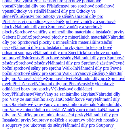
podlahové vpusti
Příslušenství pro sprchové podlahové
vpusti
Náhradní díly pro Příslušenství pro sprchové podlahové
vpusti
Odtoky ve stěně
Náhradní díly pro Odtoky ve
stěně
Příslušenství pro odtoky ve stěně
Náhradní díly pro
Příslušenství pro odtoky ve stěně
Sprchové vaničky a sprchové
plochy
Náhradní díly pro Sprchové vaničky a sprchové
plochy
Sprchové vaničky z minerálního materiálu a instalační prvky
Geberit Duofix
Sprchovací plochy z minerálních materiálů
Náhradní
díly pro Sprchovací plochy z minerálních materiálů
Instalační
prvky
Náhradní díly pro Instalační prvky
Specifické sprchové
odpadní soupravy
Náhradní díly pro Specifické sprchové odpadní
soupravy
Příslušenství
Sprchové zástěny
Náhradní díly pro Sprchové
zástěny
Sprchové zástěny
Náhradní díly pro Sprchové zástěny
Pevné
boční sprchové stěny pro sprchu Walk-In
Náhradní díly pro Pevné
boční sprchové stěny pro sprchu Walk-In
Vanové zástěny
Náhradní
díly pro Vanové zástěny
Sprchové dveře
Náhradní díly pro Sprchové
dveře
Příslušenství
Náhradní díly pro Příslušenství
Výklenkové
odkládací boxy pro sprchy
Výklenkové odkládací
boxy
Příslušenství
Vany
Vany ze sanitárního akrylátu
Náhradní díly
pro Vany ze sanitárního akrylátu
Obdélníkové vany
Náhradní díly
pro Obdélníkové vany
Vany z minerálního materiálu
Náhradní díly
pro Vany z minerálního materiálu
Vaničky pro miminka
Náhradní
díly pro Vaničky pro miminka
Instalační prvky
Náhradní díly pro
Instalační prvky
Soupravy nožiček a soupravy příčných nosníků
a soupravy pro ukotvení do stěny
Náhradní díly pro Soupravy