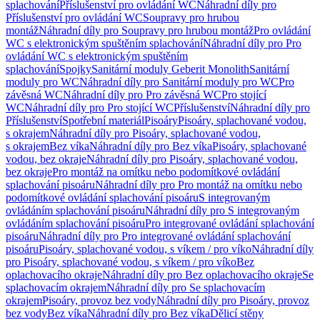
splachování
Příslušenství pro ovládání WC
Náhradní díly pro
Příslušenství pro ovládání WC
Soupravy pro hrubou
montáž
Náhradní díly pro Soupravy pro hrubou montáž
Pro ovládání
WC s elektronickým spuštěním splachování
Náhradní díly pro Pro
ovládání WC s elektronickým spuštěním
splachování
Spojky
Sanitární moduly Geberit Monolith
Sanitární
moduly pro WC
Náhradní díly pro Sanitární moduly pro WC
Pro
závěsná WC
Náhradní díly pro Pro závěsná WC
Pro stojící
WC
Náhradní díly pro Pro stojící WC
Příslušenství
Náhradní díly pro
Příslušenství
Spotřební materiál
Pisoáry
Pisoáry, splachované vodou,
s okrajem
Náhradní díly pro Pisoáry, splachované vodou,
s okrajem
Bez víka
Náhradní díly pro Bez víka
Pisoáry, splachované
vodou, bez okraje
Náhradní díly pro Pisoáry, splachované vodou,
bez okraje
Pro montáž na omítku nebo podomítkové ovládání
splachování pisoáru
Náhradní díly pro Pro montáž na omítku nebo
podomítkové ovládání splachování pisoáru
S integrovaným
ovládáním splachování pisoáru
Náhradní díly pro S integrovaným
ovládáním splachování pisoáru
Pro integrované ovládání splachování
pisoáru
Náhradní díly pro Pro integrované ovládání splachování
pisoáru
Pisoáry, splachované vodou, s víkem / pro víko
Náhradní díly
pro Pisoáry, splachované vodou, s víkem / pro víko
Bez
oplachovacího okraje
Náhradní díly pro Bez oplachovacího okraje
Se
splachovacím okrajem
Náhradní díly pro Se splachovacím
okrajem
Pisoáry, provoz bez vody
Náhradní díly pro Pisoáry, provoz
bez vody
Bez víka
Náhradní díly pro Bez víka
Dělicí stěny