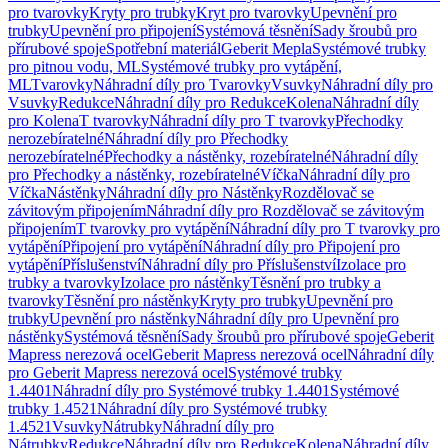
pro tvarovky
Kryty pro trubky
Kryt pro tvarovky
Upevnění pro
trubky
Upevnění pro připojení
Systémová těsnění
Sady šroubů pro
přírubové spoje
Spotřební materiál
Geberit Mepla
Systémové trubky
pro pitnou vodu, ML
Systémové trubky pro vytápění,
ML
Tvarovky
Náhradní díly pro Tvarovky
Vsuvky
Náhradní díly pro
Vsuvky
Redukce
Náhradní díly pro Redukce
Kolena
Náhradní díly
pro Kolena
T tvarovky
Náhradní díly pro T tvarovky
Přechodky
nerozebíratelné
Náhradní díly pro Přechodky
nerozebíratelné
Přechodky a nástěnky, rozebíratelné
Náhradní díly
pro Přechodky a nástěnky, rozebíratelné
Víčka
Náhradní díly pro
Víčka
Nástěnky
Náhradní díly pro Nástěnky
Rozdělovač se
závitovým připojením
Náhradní díly pro Rozdělovač se závitovým
připojením
T tvarovky pro vytápění
Náhradní díly pro T tvarovky pro
vytápění
Připojení pro vytápění
Náhradní díly pro Připojení pro
vytápění
Příslušenství
Náhradní díly pro Příslušenství
Izolace pro
trubky a tvarovky
Izolace pro nástěnky
Těsnění pro trubky a
tvarovky
Těsnění pro nástěnky
Kryty pro trubky
Upevnění pro
trubky
Upevnění pro nástěnky
Náhradní díly pro Upevnění pro
nástěnky
Systémová těsnění
Sady šroubů pro přírubové spoje
Geberit
Mapress nerezová ocel
Geberit Mapress nerezová ocel
Náhradní díly
pro Geberit Mapress nerezová ocel
Systémové trubky
1.4401
Náhradní díly pro Systémové trubky 1.4401
Systémové
trubky 1.4521
Náhradní díly pro Systémové trubky
1.4521
Vsuvky
Nátrubky
Náhradní díly pro
Nátrubky
Redukce
Náhradní díly pro Redukce
Kolena
Náhradní díly