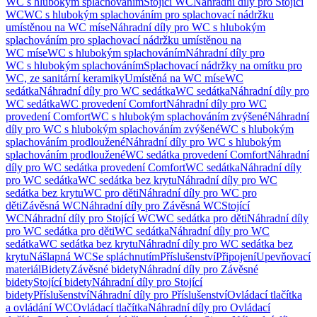
WC s hlubokým splachováním
Stojící WC
Náhradní díly pro Stojící
WC
WC s hlubokým splachováním pro splachovací nádržku
umístěnou na WC míse
Náhradní díly pro WC s hlubokým
splachováním pro splachovací nádržku umístěnou na
WC míse
WC s hlubokým splachováním
Náhradní díly pro
WC s hlubokým splachováním
Splachovací nádržky na omítku pro
WC, ze sanitární keramiky
Umístěná na WC míse
WC
sedátka
Náhradní díly pro WC sedátka
WC sedátka
Náhradní díly pro
WC sedátka
WC provedení Comfort
Náhradní díly pro WC
provedení Comfort
WC s hlubokým splachováním zvýšené
Náhradní
díly pro WC s hlubokým splachováním zvýšené
WC s hlubokým
splachováním prodloužené
Náhradní díly pro WC s hlubokým
splachováním prodloužené
WC sedátka provedení Comfort
Náhradní
díly pro WC sedátka provedení Comfort
WC sedátka
Náhradní díly
pro WC sedátka
WC sedátka bez krytu
Náhradní díly pro WC
sedátka bez krytu
WC pro děti
Náhradní díly pro WC pro
děti
Závěsná WC
Náhradní díly pro Závěsná WC
Stojící
WC
Náhradní díly pro Stojící WC
WC sedátka pro děti
Náhradní díly
pro WC sedátka pro děti
WC sedátka
Náhradní díly pro WC
sedátka
WC sedátka bez krytu
Náhradní díly pro WC sedátka bez
krytu
Nášlapná WC
Se spláchnutím
Příslušenství
Připojení
Upevňovací
materiál
Bidety
Závěsné bidety
Náhradní díly pro Závěsné
bidety
Stojící bidety
Náhradní díly pro Stojící
bidety
Příslušenství
Náhradní díly pro Příslušenství
Ovládací tlačítka
a ovládání WC
Ovládací tlačítka
Náhradní díly pro Ovládací