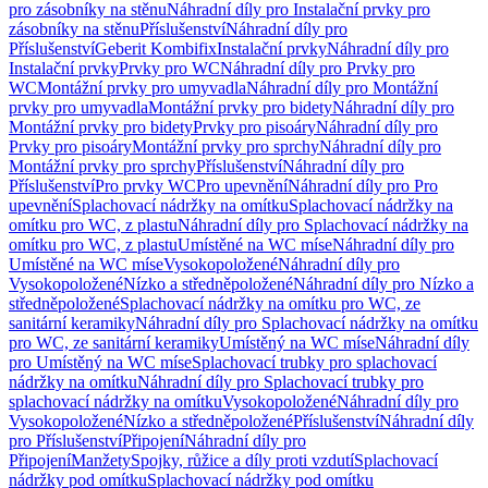
pro zásobníky na stěnu
Náhradní díly pro Instalační prvky pro
zásobníky na stěnu
Příslušenství
Náhradní díly pro
Příslušenství
Geberit Kombifix
Instalační prvky
Náhradní díly pro
Instalační prvky
Prvky pro WC
Náhradní díly pro Prvky pro
WC
Montážní prvky pro umyvadla
Náhradní díly pro Montážní
prvky pro umyvadla
Montážní prvky pro bidety
Náhradní díly pro
Montážní prvky pro bidety
Prvky pro pisoáry
Náhradní díly pro
Prvky pro pisoáry
Montážní prvky pro sprchy
Náhradní díly pro
Montážní prvky pro sprchy
Příslušenství
Náhradní díly pro
Příslušenství
Pro prvky WC
Pro upevnění
Náhradní díly pro Pro
upevnění
Splachovací nádržky na omítku
Splachovací nádržky na
omítku pro WC, z plastu
Náhradní díly pro Splachovací nádržky na
omítku pro WC, z plastu
Umístěné na WC míse
Náhradní díly pro
Umístěné na WC míse
Vysokopoložené
Náhradní díly pro
Vysokopoložené
Nízko a středněpoložené
Náhradní díly pro Nízko a
středněpoložené
Splachovací nádržky na omítku pro WC, ze
sanitární keramiky
Náhradní díly pro Splachovací nádržky na omítku
pro WC, ze sanitární keramiky
Umístěný na WC míse
Náhradní díly
pro Umístěný na WC míse
Splachovací trubky pro splachovací
nádržky na omítku
Náhradní díly pro Splachovací trubky pro
splachovací nádržky na omítku
Vysokopoložené
Náhradní díly pro
Vysokopoložené
Nízko a středněpoložené
Příslušenství
Náhradní díly
pro Příslušenství
Připojení
Náhradní díly pro
Připojení
Manžety
Spojky, růžice a díly proti vzdutí
Splachovací
nádržky pod omítku
Splachovací nádržky pod omítku