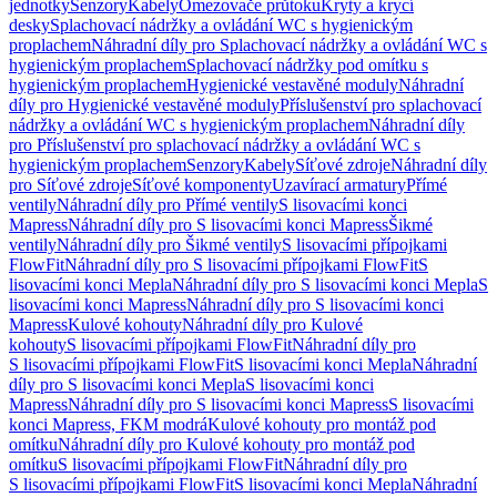
jednotky
Senzory
Kabely
Omezovače průtoku
Kryty a krycí
desky
Splachovací nádržky a ovládání WC s hygienickým
proplachem
Náhradní díly pro Splachovací nádržky a ovládání WC s
hygienickým proplachem
Splachovací nádržky pod omítku s
hygienickým proplachem
Hygienické vestavěné moduly
Náhradní
díly pro Hygienické vestavěné moduly
Příslušenství pro splachovací
nádržky a ovládání WC s hygienickým proplachem
Náhradní díly
pro Příslušenství pro splachovací nádržky a ovládání WC s
hygienickým proplachem
Senzory
Kabely
Síťové zdroje
Náhradní díly
pro Síťové zdroje
Síťové komponenty
Uzavírací armatury
Přímé
ventily
Náhradní díly pro Přímé ventily
S lisovacími konci
Mapress
Náhradní díly pro S lisovacími konci Mapress
Šikmé
ventily
Náhradní díly pro Šikmé ventily
S lisovacími přípojkami
FlowFit
Náhradní díly pro S lisovacími přípojkami FlowFit
S
lisovacími konci Mepla
Náhradní díly pro S lisovacími konci Mepla
S
lisovacími konci Mapress
Náhradní díly pro S lisovacími konci
Mapress
Kulové kohouty
Náhradní díly pro Kulové
kohouty
S lisovacími přípojkami FlowFit
Náhradní díly pro
S lisovacími přípojkami FlowFit
S lisovacími konci Mepla
Náhradní
díly pro S lisovacími konci Mepla
S lisovacími konci
Mapress
Náhradní díly pro S lisovacími konci Mapress
S lisovacími
konci Mapress, FKM modrá
Kulové kohouty pro montáž pod
omítku
Náhradní díly pro Kulové kohouty pro montáž pod
omítku
S lisovacími přípojkami FlowFit
Náhradní díly pro
S lisovacími přípojkami FlowFit
S lisovacími konci Mepla
Náhradní