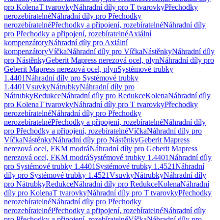
pro Kolena
T tvarovky
Náhradní díly pro T tvarovky
Přechodky
nerozebíratelné
Náhradní díly pro Přechodky
nerozebíratelné
Přechodky a připojení, rozebíratelné
Náhradní díly
pro Přechodky a připojení, rozebíratelné
Axiální
kompenzátory
Náhradní díly pro Axiální
kompenzátory
Víčka
Náhradní díly pro Víčka
Nástěnky
Náhradní díly
pro Nástěnky
Geberit Mapress nerezová ocel, plyn
Náhradní díly pro
Geberit Mapress nerezová ocel, plyn
Systémové trubky
1.4401
Náhradní díly pro Systémové trubky
1.4401
Vsuvky
Nátrubky
Náhradní díly pro
Nátrubky
Redukce
Náhradní díly pro Redukce
Kolena
Náhradní díly
pro Kolena
T tvarovky
Náhradní díly pro T tvarovky
Přechodky
nerozebíratelné
Náhradní díly pro Přechodky
nerozebíratelné
Přechodky a připojení, rozebíratelné
Náhradní díly
pro Přechodky a připojení, rozebíratelné
Víčka
Náhradní díly pro
Víčka
Nástěnky
Náhradní díly pro Nástěnky
Geberit Mapress
nerezová ocel, FKM modrá
Náhradní díly pro Geberit Mapress
nerezová ocel, FKM modrá
Systémové trubky 1.4401
Náhradní díly
pro Systémové trubky 1.4401
Systémové trubky 1.4521
Náhradní
díly pro Systémové trubky 1.4521
Vsuvky
Nátrubky
Náhradní díly
pro Nátrubky
Redukce
Náhradní díly pro Redukce
Kolena
Náhradní
díly pro Kolena
T tvarovky
Náhradní díly pro T tvarovky
Přechodky
nerozebíratelné
Náhradní díly pro Přechodky
nerozebíratelné
Přechodky a připojení, rozebíratelné
Náhradní díly
pro Přechodky a připojení, rozebíratelné
Víčka
Náhradní díly pro