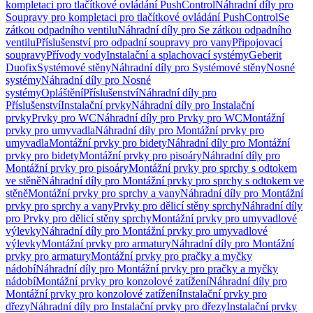
kompletaci pro tlačítkové ovládání PushControl
Náhradní díly pro
Soupravy pro kompletaci pro tlačítkové ovládání PushControl
Se
zátkou odpadního ventilu
Náhradní díly pro Se zátkou odpadního
ventilu
Příslušenství pro odpadní soupravy pro vany
Připojovací
soupravy
Přívody vody
Instalační a splachovací systémy
Geberit
Duofix
Systémové stěny
Náhradní díly pro Systémové stěny
Nosné
systémy
Náhradní díly pro Nosné
systémy
Opláštění
Příslušenství
Náhradní díly pro
Příslušenství
Instalační prvky
Náhradní díly pro Instalační
prvky
Prvky pro WC
Náhradní díly pro Prvky pro WC
Montážní
prvky pro umyvadla
Náhradní díly pro Montážní prvky pro
umyvadla
Montážní prvky pro bidety
Náhradní díly pro Montážní
prvky pro bidety
Montážní prvky pro pisoáry
Náhradní díly pro
Montážní prvky pro pisoáry
Montážní prvky pro sprchy s odtokem
ve stěně
Náhradní díly pro Montážní prvky pro sprchy s odtokem ve
stěně
Montážní prvky pro sprchy a vany
Náhradní díly pro Montážní
prvky pro sprchy a vany
Prvky pro dělicí stěny sprchy
Náhradní díly
pro Prvky pro dělicí stěny sprchy
Montážní prvky pro umyvadlové
výlevky
Náhradní díly pro Montážní prvky pro umyvadlové
výlevky
Montážní prvky pro armatury
Náhradní díly pro Montážní
prvky pro armatury
Montážní prvky pro pračky a myčky
nádobí
Náhradní díly pro Montážní prvky pro pračky a myčky
nádobí
Montážní prvky pro konzolové zatížení
Náhradní díly pro
Montážní prvky pro konzolové zatížení
Instalační prvky pro
dřezy
Náhradní díly pro Instalační prvky pro dřezy
Instalační prvky