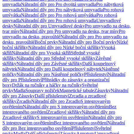
umyvadla
Náhradní díly pro Pro dvojitá umyvadla
Pro nábytková
umyvadla
Náhradní díly pro Pro nábytková umyvadla
Pro rohová
umývátka
Náhradní díly pro Pro rohová umývátka
Pro rohová
umyvadla
Náhradní díly pro Pro rohová umyvadla
Umyvadlové
desky
Náhradní díly pro Umyvadlové desky
Pro umyvadlo na desku,
tvar mísy
Náhradní díly pro Pro umyvadlo na desku, tvar mísy
Pro
umyvadlo na desku, pravoúhlé
Náhradní díly pro Pro umyvadlo na
desku, pravoúhlé
Boční prvky
Náhradní díly pro Boční prvky
Nízké
boční skříňky
Náhradní díly pro Nízké boční skříňky
Vysoká
skříň
Náhradní díly pro Vysoká skříň
Středně vysoké
skříňky
Náhradní díly pro Středně vysoké skříňky
Závěsné
skříňky
Náhradní díly pro Závěsné skříňky
Další koupelnový
nábytek
Náhradní díly pro Další koupelnový nábytek
Nástěnné
poličky
Náhradní díly pro Nástěnné poličky
Příslušenství
Náhradní
díly pro Příslušenství
Přihrádky do zásuvky a organizační
boxy
Držák na ručníky a háčky na ručníky
Světelné
prvky
Madla
Soupravy nožiček
Magnetické tabule
Zásuvky
Náhradní
díly pro Zásuvky
Další příslušenství
Zrcadla a zrcadlové
skříňky
Zrcadlo
Náhradní díly pro Zrcadlo
S integrovaným
osvětlením
Náhradní díly pro S integrovaným osvětlením
Bez
integrovaného osvětlení
Zrcadlové skříňky
Náhradní díly pro
Zrcadlové skříňky
S integrovaným osvětlením
Náhradní díly pro
S integrovaným osvětlením
Bez integrovaného osvětlení
Náhradní
díly pro Bez integrovaného osvětlení
Příslušenství
Světelné
prvky
Madla
Další příslušenství
Zásuvky
Armatury
Umyvadlové