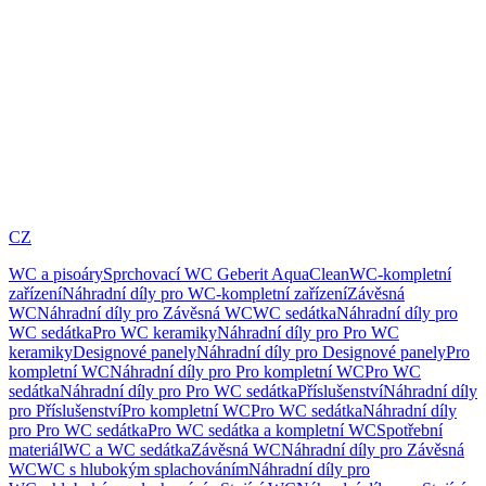
CZ
WC a pisoáry
Sprchovací WC Geberit AquaClean
WC-kompletní
zařízení
Náhradní díly pro WC-kompletní zařízení
Závěsná
WC
Náhradní díly pro Závěsná WC
WC sedátka
Náhradní díly pro
WC sedátka
Pro WC keramiky
Náhradní díly pro Pro WC
keramiky
Designové panely
Náhradní díly pro Designové panely
Pro
kompletní WC
Náhradní díly pro Pro kompletní WC
Pro WC
sedátka
Náhradní díly pro Pro WC sedátka
Příslušenství
Náhradní díly
pro Příslušenství
Pro kompletní WC
Pro WC sedátka
Náhradní díly
pro Pro WC sedátka
Pro WC sedátka a kompletní WC
Spotřební
materiál
WC a WC sedátka
Závěsná WC
Náhradní díly pro Závěsná
WC
WC s hlubokým splachováním
Náhradní díly pro