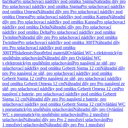
tlačítka
Pro splachovací nádržky pod omítku Sigma
Náhradní díly pro
Pro splachovací nádržky pod omítku Sigma
Pro splachovací nádržky
pod omítku Omega
Náhradní díly pro Pro splachovací nádržky pod
omítku Omega
Pro splachovací nádržky pod omítku Kappa
Náhradní
díly pro Pro splachovací nádržky pod omítku Kappa
Pro splachovací
nádržky pod omítku Delta
Náhradní díly pro Pro splachovací
nádržky pod omítku Delta
Pro splachovací nádržky pod omítku
Twinline
Náhradní díly pro Pro splachovací nádržky pod omítku
Twinline
Pro splachovací nádržky pod omítku 300T
Náhradní díly
pro Pro splachovací nádržky pod omítku
300T
Příslušenství
Spotřební materiál
Ovládání WC s elektronickým
spuštěním splachování
Náhradní díly pro Ovládání WC
s elektronickým spuštěním splachování
Pro napájení ze sítě, pro
splachovací nádržky pod omítku Geberit Sigma 12 cm
Náhradní díly
pro Pro napájení ze sítě, pro splachovací nádržky pod omítku
Geberit Sigma 12 cm
Pro napájení ze sítě, pro splachovací nádržky
pod omítku Geberit Omega 12 cm
Náhradní díly pro Pro napájení ze
sítě, pro splachovací nádržky pod omítku Geberit Omega 12 cm
Pro
napájení z baterie, pro splachovací nádržky pod omítku Geberit
Sigma 12 cm
Náhradní díly pro Pro napájení z baterie, pro
splachovací nádržky pod omítku Geberit Sigma 12 cm
Ovládání WC
s pneumatickým spuštěním splachování
Náhradní díly pro Ovládání
WC s pneumatickým spuštěním splachování
Pro 2 množství
splachování
Náhradní díly pro Pro 2 množství splachování
Pro
1 množství splachování
Náhradní díly pro Pro 1 množství