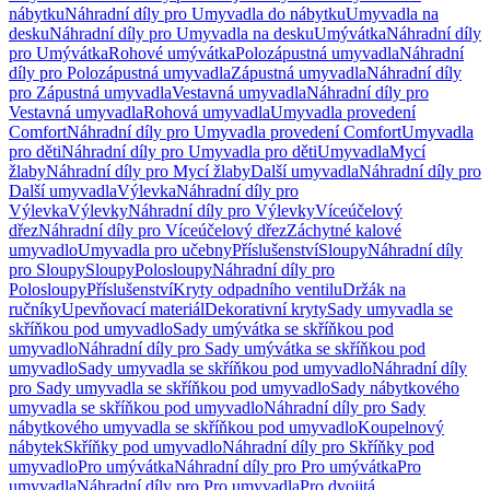
nábytku
Náhradní díly pro Umyvadla do nábytku
Umyvadla na
desku
Náhradní díly pro Umyvadla na desku
Umývátka
Náhradní díly
pro Umývátka
Rohové umývátka
Polozápustná umyvadla
Náhradní
díly pro Polozápustná umyvadla
Zápustná umyvadla
Náhradní díly
pro Zápustná umyvadla
Vestavná umyvadla
Náhradní díly pro
Vestavná umyvadla
Rohová umyvadla
Umyvadla provedení
Comfort
Náhradní díly pro Umyvadla provedení Comfort
Umyvadla
pro děti
Náhradní díly pro Umyvadla pro děti
Umyvadla
Mycí
žlaby
Náhradní díly pro Mycí žlaby
Další umyvadla
Náhradní díly pro
Další umyvadla
Výlevka
Náhradní díly pro
Výlevka
Výlevky
Náhradní díly pro Výlevky
Víceúčelový
dřez
Náhradní díly pro Víceúčelový dřez
Záchytné kalové
umyvadlo
Umyvadla pro učebny
Příslušenství
Sloupy
Náhradní díly
pro Sloupy
Sloupy
Polosloupy
Náhradní díly pro
Polosloupy
Příslušenství
Kryty odpadního ventilu
Držák na
ručníky
Upevňovací materiál
Dekorativní kryty
Sady umyvadla se
skříňkou pod umyvadlo
Sady umývátka se skříňkou pod
umyvadlo
Náhradní díly pro Sady umývátka se skříňkou pod
umyvadlo
Sady umyvadla se skříňkou pod umyvadlo
Náhradní díly
pro Sady umyvadla se skříňkou pod umyvadlo
Sady nábytkového
umyvadla se skříňkou pod umyvadlo
Náhradní díly pro Sady
nábytkového umyvadla se skříňkou pod umyvadlo
Koupelnový
nábytek
Skříňky pod umyvadlo
Náhradní díly pro Skříňky pod
umyvadlo
Pro umývátka
Náhradní díly pro Pro umývátka
Pro
umyvadla
Náhradní díly pro Pro umyvadla
Pro dvojitá