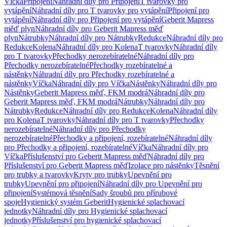
Víčka
Připojení
Náhradní díly pro Připojení
T tvarovky pro
vytápění
Náhradní díly pro T tvarovky pro vytápění
Připojení pro
vytápění
Náhradní díly pro Připojení pro vytápění
Geberit Mapress
měď plyn
Náhradní díly pro Geberit Mapress měď
plyn
Nátrubky
Náhradní díly pro Nátrubky
Redukce
Náhradní díly pro
Redukce
Kolena
Náhradní díly pro Kolena
T tvarovky
Náhradní díly
pro T tvarovky
Přechodky nerozebíratelné
Náhradní díly pro
Přechodky nerozebíratelné
Přechodky rozebíratelné a
nástěnky
Náhradní díly pro Přechodky rozebíratelné a
nástěnky
Víčka
Náhradní díly pro Víčka
Nástěnky
Náhradní díly pro
Nástěnky
Geberit Mapress měď, FKM modrá
Náhradní díly pro
Geberit Mapress měď, FKM modrá
Nátrubky
Náhradní díly pro
Nátrubky
Redukce
Náhradní díly pro Redukce
Kolena
Náhradní díly
pro Kolena
T tvarovky
Náhradní díly pro T tvarovky
Přechodky
nerozebíratelné
Náhradní díly pro Přechodky
nerozebíratelné
Přechodky a připojení, rozebíratelné
Náhradní díly
pro Přechodky a připojení, rozebíratelné
Víčka
Náhradní díly pro
Víčka
Příslušenství pro Geberit Mapress měď
Náhradní díly pro
Příslušenství pro Geberit Mapress měď
Izolace pro nástěnky
Těsnění
pro trubky a tvarovky
Kryty pro trubky
Upevnění pro
trubky
Upevnění pro připojení
Náhradní díly pro Upevnění pro
připojení
Systémová těsnění
Sady šroubů pro přírubové
spoje
Hygienický systém Geberit
Hygienické splachovací
jednotky
Náhradní díly pro Hygienické splachovací
jednotky
Příslušenství pro hygienické splachovací