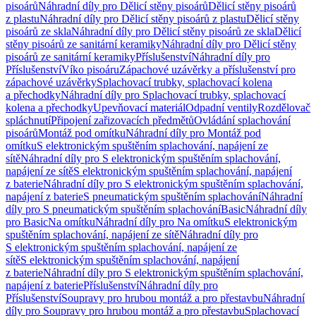
pisoárů
Náhradní díly pro Dělicí stěny pisoárů
Dělicí stěny pisoárů
z plastu
Náhradní díly pro Dělicí stěny pisoárů z plastu
Dělicí stěny
pisoárů ze skla
Náhradní díly pro Dělicí stěny pisoárů ze skla
Dělicí
stěny pisoárů ze sanitární keramiky
Náhradní díly pro Dělicí stěny
pisoárů ze sanitární keramiky
Příslušenství
Náhradní díly pro
Příslušenství
Víko pisoáru
Zápachové uzávěrky a příslušenství pro
zápachové uzávěrky
Splachovací trubky, splachovací kolena
a přechodky
Náhradní díly pro Splachovací trubky, splachovací
kolena a přechodky
Upevňovací materiál
Odpadní ventily
Rozdělovač
spláchnutí
Připojení zařizovacích předmětů
Ovládání splachování
pisoárů
Montáž pod omítku
Náhradní díly pro Montáž pod
omítku
S elektronickým spuštěním splachování, napájení ze
sítě
Náhradní díly pro S elektronickým spuštěním splachování,
napájení ze sítě
S elektronickým spuštěním splachování, napájení
z baterie
Náhradní díly pro S elektronickým spuštěním splachování,
napájení z baterie
S pneumatickým spuštěním splachování
Náhradní
díly pro S pneumatickým spuštěním splachování
Basic
Náhradní díly
pro Basic
Na omítku
Náhradní díly pro Na omítku
S elektronickým
spuštěním splachování, napájení ze sítě
Náhradní díly pro
S elektronickým spuštěním splachování, napájení ze
sítě
S elektronickým spuštěním splachování, napájení
z baterie
Náhradní díly pro S elektronickým spuštěním splachování,
napájení z baterie
Příslušenství
Náhradní díly pro
Příslušenství
Soupravy pro hrubou montáž a pro přestavbu
Náhradní
díly pro Soupravy pro hrubou montáž a pro přestavbu
Splachovací