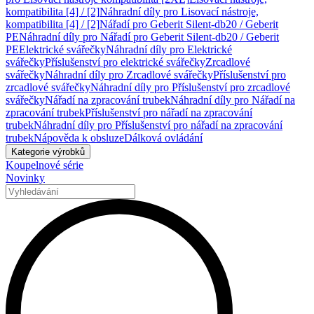
kompatibilita [4] / [2]
Náhradní díly pro Lisovací nástroje,
kompatibilita [4] / [2]
Nářadí pro Geberit Silent-db20 / Geberit
PE
Náhradní díly pro Nářadí pro Geberit Silent-db20 / Geberit
PE
Elektrické svářečky
Náhradní díly pro Elektrické
svářečky
Příslušenství pro elektrické svářečky
Zrcadlové
svářečky
Náhradní díly pro Zrcadlové svářečky
Příslušenství pro
zrcadlové svářečky
Náhradní díly pro Příslušenství pro zrcadlové
svářečky
Nářadí na zpracování trubek
Náhradní díly pro Nářadí na
zpracování trubek
Příslušenství pro nářadí na zpracování
trubek
Náhradní díly pro Příslušenství pro nářadí na zpracování
trubek
Nápověda k obsluze
Dálková ovládání
Kategorie výrobků
Koupelnové série
Novinky