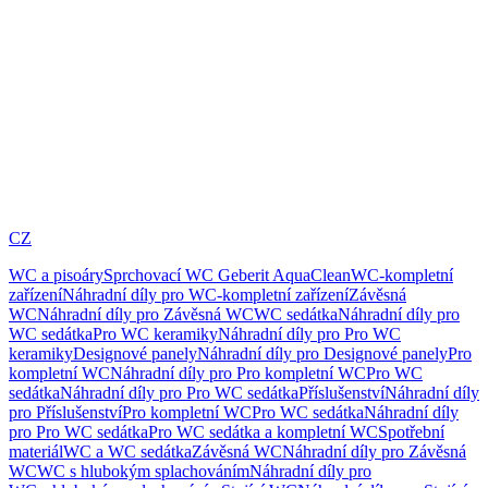
CZ
WC a pisoáry
Sprchovací WC Geberit AquaClean
WC-kompletní
zařízení
Náhradní díly pro WC-kompletní zařízení
Závěsná
WC
Náhradní díly pro Závěsná WC
WC sedátka
Náhradní díly pro
WC sedátka
Pro WC keramiky
Náhradní díly pro Pro WC
keramiky
Designové panely
Náhradní díly pro Designové panely
Pro
kompletní WC
Náhradní díly pro Pro kompletní WC
Pro WC
sedátka
Náhradní díly pro Pro WC sedátka
Příslušenství
Náhradní díly
pro Příslušenství
Pro kompletní WC
Pro WC sedátka
Náhradní díly
pro Pro WC sedátka
Pro WC sedátka a kompletní WC
Spotřební
materiál
WC a WC sedátka
Závěsná WC
Náhradní díly pro Závěsná
WC
WC s hlubokým splachováním
Náhradní díly pro