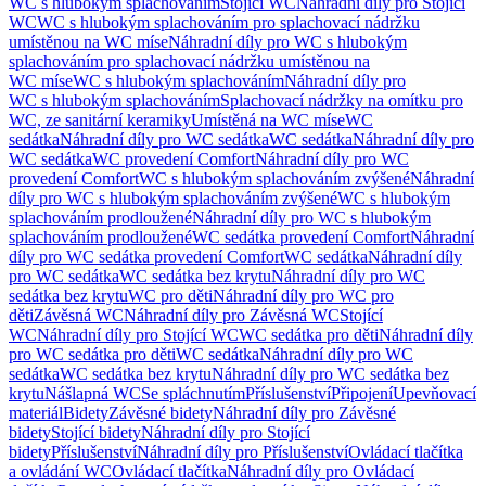
WC s hlubokým splachováním
Stojící WC
Náhradní díly pro Stojící
WC
WC s hlubokým splachováním pro splachovací nádržku
umístěnou na WC míse
Náhradní díly pro WC s hlubokým
splachováním pro splachovací nádržku umístěnou na
WC míse
WC s hlubokým splachováním
Náhradní díly pro
WC s hlubokým splachováním
Splachovací nádržky na omítku pro
WC, ze sanitární keramiky
Umístěná na WC míse
WC
sedátka
Náhradní díly pro WC sedátka
WC sedátka
Náhradní díly pro
WC sedátka
WC provedení Comfort
Náhradní díly pro WC
provedení Comfort
WC s hlubokým splachováním zvýšené
Náhradní
díly pro WC s hlubokým splachováním zvýšené
WC s hlubokým
splachováním prodloužené
Náhradní díly pro WC s hlubokým
splachováním prodloužené
WC sedátka provedení Comfort
Náhradní
díly pro WC sedátka provedení Comfort
WC sedátka
Náhradní díly
pro WC sedátka
WC sedátka bez krytu
Náhradní díly pro WC
sedátka bez krytu
WC pro děti
Náhradní díly pro WC pro
děti
Závěsná WC
Náhradní díly pro Závěsná WC
Stojící
WC
Náhradní díly pro Stojící WC
WC sedátka pro děti
Náhradní díly
pro WC sedátka pro děti
WC sedátka
Náhradní díly pro WC
sedátka
WC sedátka bez krytu
Náhradní díly pro WC sedátka bez
krytu
Nášlapná WC
Se spláchnutím
Příslušenství
Připojení
Upevňovací
materiál
Bidety
Závěsné bidety
Náhradní díly pro Závěsné
bidety
Stojící bidety
Náhradní díly pro Stojící
bidety
Příslušenství
Náhradní díly pro Příslušenství
Ovládací tlačítka
a ovládání WC
Ovládací tlačítka
Náhradní díly pro Ovládací