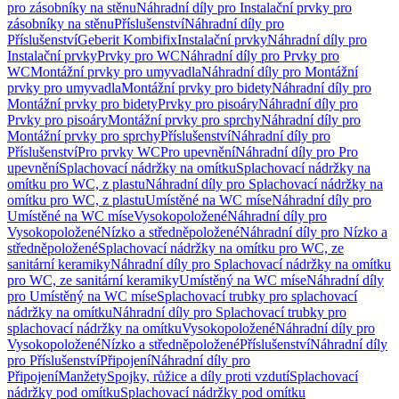
pro zásobníky na stěnu
Náhradní díly pro Instalační prvky pro
zásobníky na stěnu
Příslušenství
Náhradní díly pro
Příslušenství
Geberit Kombifix
Instalační prvky
Náhradní díly pro
Instalační prvky
Prvky pro WC
Náhradní díly pro Prvky pro
WC
Montážní prvky pro umyvadla
Náhradní díly pro Montážní
prvky pro umyvadla
Montážní prvky pro bidety
Náhradní díly pro
Montážní prvky pro bidety
Prvky pro pisoáry
Náhradní díly pro
Prvky pro pisoáry
Montážní prvky pro sprchy
Náhradní díly pro
Montážní prvky pro sprchy
Příslušenství
Náhradní díly pro
Příslušenství
Pro prvky WC
Pro upevnění
Náhradní díly pro Pro
upevnění
Splachovací nádržky na omítku
Splachovací nádržky na
omítku pro WC, z plastu
Náhradní díly pro Splachovací nádržky na
omítku pro WC, z plastu
Umístěné na WC míse
Náhradní díly pro
Umístěné na WC míse
Vysokopoložené
Náhradní díly pro
Vysokopoložené
Nízko a středněpoložené
Náhradní díly pro Nízko a
středněpoložené
Splachovací nádržky na omítku pro WC, ze
sanitární keramiky
Náhradní díly pro Splachovací nádržky na omítku
pro WC, ze sanitární keramiky
Umístěný na WC míse
Náhradní díly
pro Umístěný na WC míse
Splachovací trubky pro splachovací
nádržky na omítku
Náhradní díly pro Splachovací trubky pro
splachovací nádržky na omítku
Vysokopoložené
Náhradní díly pro
Vysokopoložené
Nízko a středněpoložené
Příslušenství
Náhradní díly
pro Příslušenství
Připojení
Náhradní díly pro
Připojení
Manžety
Spojky, růžice a díly proti vzdutí
Splachovací
nádržky pod omítku
Splachovací nádržky pod omítku