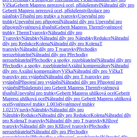
Víčka
Geberit Mapress nerezová ocel, příslušenství
Náhradní díly pro
Geberit Mapress nerezová ocel, příslušenství
Izolace pro
nástěnky
Těsnění pro trubky a tvarovky
Upevnění pro
trubky
Upevnění pro připojení
Náhradní díly pro Upevnění pro
připojení
Systémová těsnění
Geberit Mapress Therm
Systémové
trubky Therm
Tvarovky
Náhradní díly pro
Tvarovky
Nátrubky
Náhradní díly pro Nátrubky
Redukce
Náhradní
díly pro Redukce
Kolena
Náhradní díly pro Kolena
T
tvarovky
Náhradní díly pro T tvarovky
Přechodky
nerozebíratelné
Náhradní díly pro Přechodky
nerozebíratelné
Přechodky a spojky, rozebíratelné
Náhradní díly pro
Přechodky a spojky, rozebíratelné
Axiální kompenzátory
Náhradní
díly pro Axiální kompenzátory
Víčka
Náhradní díly pro Víčka
T
tvarovky pro vytápění
Náhradní díly pro T tvarovky pro
vytápění
Připojení pro vytápění
Náhradní díly pro Připojení pro
vytápění
Příslušenství pro Geberit Mapress Therm
Systémová
těsnění
Upevnění pro trubky
Geberit Mapress uhlíková ocel
Geberit
Mapress uhlíková ocel
Náhradní díly pro Geberit Mapress uhlíková
ocel
Systémové trubky 1.0034
Systémové trubky
1.0215
Vsuvky
Nátrubky
Náhradní díly pro
Nátrubky
Redukce
Náhradní díly pro Redukce
Kolena
Náhradní díly
pro Kolena
T tvarovky
Náhradní díly pro T tvarovky
Křížové
tvarovky
Náhradní díly pro Křížové tvarovky
Přechodky
nerozebíratelné
Náhradní díly pro Přechodky