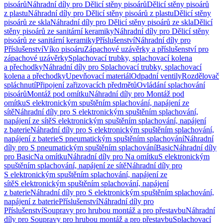
pisoárů
Náhradní díly pro Dělicí stěny pisoárů
Dělicí stěny pisoárů
z plastu
Náhradní díly pro Dělicí stěny pisoárů z plastu
Dělicí stěny
pisoárů ze skla
Náhradní díly pro Dělicí stěny pisoárů ze skla
Dělicí
stěny pisoárů ze sanitární keramiky
Náhradní díly pro Dělicí stěny
pisoárů ze sanitární keramiky
Příslušenství
Náhradní díly pro
Příslušenství
Víko pisoáru
Zápachové uzávěrky a příslušenství pro
zápachové uzávěrky
Splachovací trubky, splachovací kolena
a přechodky
Náhradní díly pro Splachovací trubky, splachovací
kolena a přechodky
Upevňovací materiál
Odpadní ventily
Rozdělovač
spláchnutí
Připojení zařizovacích předmětů
Ovládání splachování
pisoárů
Montáž pod omítku
Náhradní díly pro Montáž pod
omítku
S elektronickým spuštěním splachování, napájení ze
sítě
Náhradní díly pro S elektronickým spuštěním splachování,
napájení ze sítě
S elektronickým spuštěním splachování, napájení
z baterie
Náhradní díly pro S elektronickým spuštěním splachování,
napájení z baterie
S pneumatickým spuštěním splachování
Náhradní
díly pro S pneumatickým spuštěním splachování
Basic
Náhradní díly
pro Basic
Na omítku
Náhradní díly pro Na omítku
S elektronickým
spuštěním splachování, napájení ze sítě
Náhradní díly pro
S elektronickým spuštěním splachování, napájení ze
sítě
S elektronickým spuštěním splachování, napájení
z baterie
Náhradní díly pro S elektronickým spuštěním splachování,
napájení z baterie
Příslušenství
Náhradní díly pro
Příslušenství
Soupravy pro hrubou montáž a pro přestavbu
Náhradní
díly pro Soupravy pro hrubou montáž a pro přestavbu
Splachovací