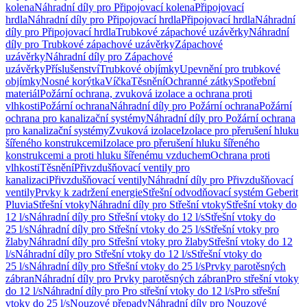
kolena
Náhradní díly pro Připojovací kolena
Připojovací
hrdla
Náhradní díly pro Připojovací hrdla
Připojovací hrdla
Náhradní
díly pro Připojovací hrdla
Trubkové zápachové uzávěrky
Náhradní
díly pro Trubkové zápachové uzávěrky
Zápachové
uzávěrky
Náhradní díly pro Zápachové
uzávěrky
Příslušenství
Trubkové objímky
Upevnění pro trubkové
objímky
Nosné korýtka
Víčka
Těsnění
Ochranné zátky
Spotřební
materiál
Požární ochrana, zvuková izolace a ochrana proti
vlhkosti
Požární ochrana
Náhradní díly pro Požární ochrana
Požární
ochrana pro kanalizační systémy
Náhradní díly pro Požární ochrana
pro kanalizační systémy
Zvuková izolace
Izolace pro přerušení hluku
šířeného konstrukcemi
Izolace pro přerušení hluku šířeného
konstrukcemi a proti hluku šířenému vzduchem
Ochrana proti
vlhkosti
Těsnění
Přivzdušňovací ventily pro
kanalizaci
Přivzdušňovací ventily
Náhradní díly pro Přivzdušňovací
ventily
Prvky k zadržení energie
Střešní odvodňovací systém Geberit
Pluvia
Střešní vtoky
Náhradní díly pro Střešní vtoky
Střešní vtoky do
12 l/s
Náhradní díly pro Střešní vtoky do 12 l/s
Střešní vtoky do
25 l/s
Náhradní díly pro Střešní vtoky do 25 l/s
Střešní vtoky pro
žlaby
Náhradní díly pro Střešní vtoky pro žlaby
Střešní vtoky do 12
l/s
Náhradní díly pro Střešní vtoky do 12 l/s
Střešní vtoky do
25 l/s
Náhradní díly pro Střešní vtoky do 25 l/s
Prvky parotěsných
zábran
Náhradní díly pro Prvky parotěsných zábran
Pro střešní vtoky
do 12 l/s
Náhradní díly pro Pro střešní vtoky do 12 l/s
Pro střešní
vtoky do 25 l/s
Nouzové přepady
Náhradní díly pro Nouzové