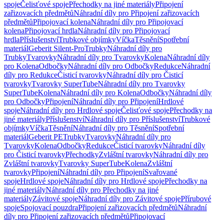
spoje
Čelisťové spoje
Přechodky na jiné materiály
Připojení
zařizovacích předmětů
Náhradní díly pro Připojení zařizovacích
předmětů
Připojovací kolena
Náhradní díly pro Připojovací
kolena
Připojovací hrdla
Náhradní díly pro Připojovací
hrdla
Příslušenství
Trubkové objímky
Víčka
Těsnění
Spotřební
materiál
Geberit Silent-Pro
Trubky
Náhradní díly pro
Trubky
Tvarovky
Náhradní díly pro Tvarovky
Kolena
Náhradní díly
pro Kolena
Odbočky
Náhradní díly pro Odbočky
Redukce
Náhradní
díly pro Redukce
Čisticí tvarovky
Náhradní díly pro Čisticí
tvarovky
Tvarovky SuperTube
Náhradní díly pro Tvarovky
SuperTube
Kolena
Náhradní díly pro Kolena
Odbočky
Náhradní díly
pro Odbočky
Připojení
Náhradní díly pro Připojení
Hrdlové
spoje
Náhradní díly pro Hrdlové spoje
Čelisťové spoje
Přechodky na
jiné materiály
Příslušenství
Náhradní díly pro Příslušenství
Trubkové
objímky
Víčka
Těsnění
Náhradní díly pro Těsnění
Spotřební
materiál
Geberit PE
Trubky
Tvarovky
Náhradní díly pro
Tvarovky
Kolena
Odbočky
Redukce
Čisticí tvarovky
Náhradní díly
pro Čisticí tvarovky
Přechodky
Zvláštní tvarovky
Náhradní díly pro
Zvláštní tvarovky
Tvarovky SuperTube
Kolena
Zvláštní
tvarovky
Připojení
Náhradní díly pro Připojení
Svařované
spoje
Hrdlové spoje
Náhradní díly pro Hrdlové spoje
Přechodky na
jiné materiály
Náhradní díly pro Přechodky na jiné
materiály
Závitové spoje
Náhradní díly pro Závitové spoje
Přírubové
spoje
Spojovací pouzdra
Připojení zařizovacích předmětů
Náhradní
díly pro Připojení zařizovacích předmětů
Připojovací