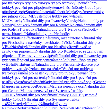
pro tvarovky
Kryty pro trubky
Kryt pro tvarovky
Upevnění pro
trubky
Upevnění pro připojení
Systémová těsnění
Sady šroubů pro
přírubové spoje
Spotřební materiál
Geberit Mepla
Systémové trubky
pro pitnou vodu, ML
Systémové trubky pro vytápění,
ML
Tvarovky
Náhradní díly pro Tvarovky
Vsuvky
Náhradní díly pro
Vsuvky
Redukce
Náhradní díly pro Redukce
Kolena
Náhradní díly
pro Kolena
T tvarovky
Náhradní díly pro T tvarovky
Přechodky
nerozebíratelné
Náhradní díly pro Přechodky
nerozebíratelné
Přechodky a nástěnky, rozebíratelné
Náhradní díly
pro Přechodky a nástěnky, rozebíratelné
Víčka
Náhradní díly pro
Víčka
Nástěnky
Náhradní díly pro Nástěnky
Rozdělovač se
závitovým připojením
Náhradní díly pro Rozdělovač se závitovým
připojením
T tvarovky pro vytápění
Náhradní díly pro T tvarovky pro
vytápění
Připojení pro vytápění
Náhradní díly pro Připojení pro
vytápění
Příslušenství
Náhradní díly pro Příslušenství
Izolace pro
trubky a tvarovky
Izolace pro nástěnky
Těsnění pro trubky a
tvarovky
Těsnění pro nástěnky
Kryty pro trubky
Upevnění pro
trubky
Upevnění pro nástěnky
Náhradní díly pro Upevnění pro
nástěnky
Systémová těsnění
Sady šroubů pro přírubové spoje
Geberit
Mapress nerezová ocel
Geberit Mapress nerezová ocel
Náhradní díly
pro Geberit Mapress nerezová ocel
Systémové trubky
1.4401
Náhradní díly pro Systémové trubky 1.4401
Systémové
trubky 1.4521
Náhradní díly pro Systémové trubky
1.4521
Vsuvky
Nátrubky
Náhradní díly pro
Nátrubky
Redukce
Náhradní díly pro Redukce
Kolena
Náhradní díly