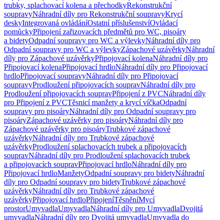
trubky, splachovací kolena a přechodky
Rekonstrukční
soupravy
Náhradní díly pro Rekonstrukční soupravy
Krycí
desky
Integrovaná ovládání
Ostatní příslušenství
Ovládací
pomůcky
Připojení zařizovacích předmětů pro WC, pisoáry
a bidety
Odpadní soupravy pro WC a výlevky
Náhradní díly pro
Odpadní soupravy pro WC a výlevky
Zápachové uzávěrky
Náhradní
díly pro Zápachové uzávěrky
Připojovací kolena
Náhradní díly pro
Připojovací kolena
Připojovací hrdlo
Náhradní díly pro Připojovací
hrdlo
Připojovací soupravy
Náhradní díly pro Připojovací
soupravy
Prodloužení připojovacích souprav
Náhradní díly pro
Prodloužení připojovacích souprav
Připojení z PVC
Náhradní díly
pro Připojení z PVC
Těsnicí manžety a krycí víčka
Odpadní
soupravy pro pisoáry
Náhradní díly pro Odpadní soupravy pro
pisoáry
Zápachové uzávěrky pro pisoáry
Náhradní díly pro
Zápachové uzávěrky pro pisoáry
Trubkové zápachové
uzávěrky
Náhradní díly pro Trubkové zápachové
uzávěrky
Prodloužení splachovacích trubek a připojovacích
souprav
Náhradní díly pro Prodloužení splachovacích trubek
a připojovacích souprav
Připojovací hrdlo
Náhradní díly pro
Připojovací hrdlo
Manžety
Odpadní soupravy pro bidety
Náhradní
díly pro Odpadní soupravy pro bidety
Trubkové zápachové
uzávěrky
Náhradní díly pro Trubkové zápachové
uzávěrky
Připojovací hrdlo
Připojení
Těsnění
Mycí
prostor
Umyvadla
Umyvadla
Náhradní díly pro Umyvadla
Dvojitá
umyvadla
Náhradní díly pro Dvojitá umyvadla
Umyvadla do