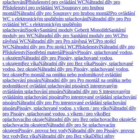
splachování
Příslušenství pro ovládání WC
Náhradní díly pro
Příslušenství pro ovládání WC
Soupravy pro hrubou
montáž
Náhradní díly pro Soupravy pro hrubou montáž
Pro ovládání
WC s elektronickým spuštěním splachování
Náhradní díly pro Pro
ovládání WC s elektronickým spuštěním
splachování
Spojky
Sanitární moduly Geberit Monolith
Sanitární
moduly pro WC
Náhradní díly pro Sanitární moduly pro WC
Pro
závěsná WC
Náhradní díly pro Pro závěsná WC
Pro stojící
WC
Náhradní díly pro Pro stojící WC
Příslušenství
Náhradní díly pro
Příslušenství
Spotřební materiál
Pisoáry
Pisoáry, splachované vodou,
s okrajem
Náhradní díly pro Pisoáry, splachované vodou,
s okrajem
Bez víka
Náhradní díly pro Bez víka
Pisoáry, splachované
vodou, bez okraje
Náhradní díly pro Pisoáry, splachované vodou,
bez okraje
Pro montáž na omítku nebo podomítkové ovládání
splachování pisoáru
Náhradní díly pro Pro montáž na omítku nebo
podomítkové ovládání splachování pisoáru
S integrovaným
ovládáním splachování pisoáru
Náhradní díly pro S integrovaným
ovládáním splachování pisoáru
Pro integrované ovládání splachování
pisoáru
Náhradní díly pro Pro integrované ovládání splachování
pisoáru
Pisoáry, splachované vodou, s víkem / pro víko
Náhradní díly
pro Pisoáry, splachované vodou, s víkem / pro víko
Bez
oplachovacího okraje
Náhradní díly pro Bez oplachovacího okraje
Se
splachovacím okrajem
Náhradní díly pro Se splachovacím
okrajem
Pisoáry, provoz bez vody
Náhradní díly pro Pisoáry, provoz
bez vody
Bez víka
Náhradní díly pro Bez víka
Dělicí stěny