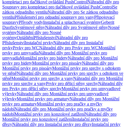
kompletaci pro tlačítkové ovládání PushControl
Náhradní díly pro
Soupravy pro kompletaci pro tlačítkové ovládání PushControl
Se
zátkou odpadního ventilu
Náhradní díly pro Se zátkou odpadního
ventilu
Příslušenství pro odpadní soupravy pro vany
Připojovací
soupravy
Přívody vody
Instalační a splachovací systémy
Geberit
Duofix
Systémové stěny
Náhradní díly pro Systémové stěny
Nosné
systémy
Náhradní díly pro Nosné
systémy
Opláštění
Příslušenství
Náhradní díly pro
Příslušenství
Instalační prvky
Náhradní díly pro Instalační
prvky
Prvky pro WC
Náhradní díly pro Prvky pro WC
Montážní
prvky pro umyvadla
Náhradní díly pro Montážní prvky pro
umyvadla
Montážní prvky pro bidety
Náhradní díly pro Montážní
prvky pro bidety
Montážní prvky pro pisoáry
Náhradní díly pro
Montážní prvky pro pisoáry
Montážní prvky pro sprchy s odtokem
ve stěně
Náhradní díly pro Montážní prvky pro sprchy s odtokem ve
stěně
Montážní prvky pro sprchy a vany
Náhradní díly pro Montážní
prvky pro sprchy a vany
Prvky pro dělicí stěny sprchy
Náhradní díly
pro Prvky pro dělicí stěny sprchy
Montážní prvky pro umyvadlové
výlevky
Náhradní díly pro Montážní prvky pro umyvadlové
výlevky
Montážní prvky pro armatury
Náhradní díly pro Montážní
prvky pro armatury
Montážní prvky pro pračky a myčky
nádobí
Náhradní díly pro Montážní prvky pro pračky a myčky
nádobí
Montážní prvky pro konzolové zatížení
Náhradní díly pro
Montážní prvky pro konzolové zatížení
Instalační prvky pro
dřezy
Náhradní díly pro Instalační prvky pro dřezy
Instalační prvky