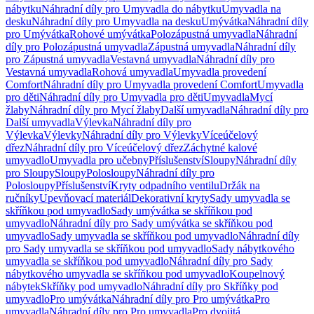
nábytku
Náhradní díly pro Umyvadla do nábytku
Umyvadla na
desku
Náhradní díly pro Umyvadla na desku
Umývátka
Náhradní díly
pro Umývátka
Rohové umývátka
Polozápustná umyvadla
Náhradní
díly pro Polozápustná umyvadla
Zápustná umyvadla
Náhradní díly
pro Zápustná umyvadla
Vestavná umyvadla
Náhradní díly pro
Vestavná umyvadla
Rohová umyvadla
Umyvadla provedení
Comfort
Náhradní díly pro Umyvadla provedení Comfort
Umyvadla
pro děti
Náhradní díly pro Umyvadla pro děti
Umyvadla
Mycí
žlaby
Náhradní díly pro Mycí žlaby
Další umyvadla
Náhradní díly pro
Další umyvadla
Výlevka
Náhradní díly pro
Výlevka
Výlevky
Náhradní díly pro Výlevky
Víceúčelový
dřez
Náhradní díly pro Víceúčelový dřez
Záchytné kalové
umyvadlo
Umyvadla pro učebny
Příslušenství
Sloupy
Náhradní díly
pro Sloupy
Sloupy
Polosloupy
Náhradní díly pro
Polosloupy
Příslušenství
Kryty odpadního ventilu
Držák na
ručníky
Upevňovací materiál
Dekorativní kryty
Sady umyvadla se
skříňkou pod umyvadlo
Sady umývátka se skříňkou pod
umyvadlo
Náhradní díly pro Sady umývátka se skříňkou pod
umyvadlo
Sady umyvadla se skříňkou pod umyvadlo
Náhradní díly
pro Sady umyvadla se skříňkou pod umyvadlo
Sady nábytkového
umyvadla se skříňkou pod umyvadlo
Náhradní díly pro Sady
nábytkového umyvadla se skříňkou pod umyvadlo
Koupelnový
nábytek
Skříňky pod umyvadlo
Náhradní díly pro Skříňky pod
umyvadlo
Pro umývátka
Náhradní díly pro Pro umývátka
Pro
umyvadla
Náhradní díly pro Pro umyvadla
Pro dvojitá