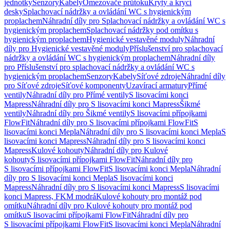
jednotky
Senzory
Kabely
Omezovače průtoku
Kryty a krycí
desky
Splachovací nádržky a ovládání WC s hygienickým
proplachem
Náhradní díly pro Splachovací nádržky a ovládání WC s
hygienickým proplachem
Splachovací nádržky pod omítku s
hygienickým proplachem
Hygienické vestavěné moduly
Náhradní
díly pro Hygienické vestavěné moduly
Příslušenství pro splachovací
nádržky a ovládání WC s hygienickým proplachem
Náhradní díly
pro Příslušenství pro splachovací nádržky a ovládání WC s
hygienickým proplachem
Senzory
Kabely
Síťové zdroje
Náhradní díly
pro Síťové zdroje
Síťové komponenty
Uzavírací armatury
Přímé
ventily
Náhradní díly pro Přímé ventily
S lisovacími konci
Mapress
Náhradní díly pro S lisovacími konci Mapress
Šikmé
ventily
Náhradní díly pro Šikmé ventily
S lisovacími přípojkami
FlowFit
Náhradní díly pro S lisovacími přípojkami FlowFit
S
lisovacími konci Mepla
Náhradní díly pro S lisovacími konci Mepla
S
lisovacími konci Mapress
Náhradní díly pro S lisovacími konci
Mapress
Kulové kohouty
Náhradní díly pro Kulové
kohouty
S lisovacími přípojkami FlowFit
Náhradní díly pro
S lisovacími přípojkami FlowFit
S lisovacími konci Mepla
Náhradní
díly pro S lisovacími konci Mepla
S lisovacími konci
Mapress
Náhradní díly pro S lisovacími konci Mapress
S lisovacími
konci Mapress, FKM modrá
Kulové kohouty pro montáž pod
omítku
Náhradní díly pro Kulové kohouty pro montáž pod
omítku
S lisovacími přípojkami FlowFit
Náhradní díly pro
S lisovacími přípojkami FlowFit
S lisovacími konci Mepla
Náhradní