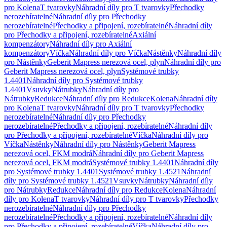
pro Kolena
T tvarovky
Náhradní díly pro T tvarovky
Přechodky
nerozebíratelné
Náhradní díly pro Přechodky
nerozebíratelné
Přechodky a připojení, rozebíratelné
Náhradní díly
pro Přechodky a připojení, rozebíratelné
Axiální
kompenzátory
Náhradní díly pro Axiální
kompenzátory
Víčka
Náhradní díly pro Víčka
Nástěnky
Náhradní díly
pro Nástěnky
Geberit Mapress nerezová ocel, plyn
Náhradní díly pro
Geberit Mapress nerezová ocel, plyn
Systémové trubky
1.4401
Náhradní díly pro Systémové trubky
1.4401
Vsuvky
Nátrubky
Náhradní díly pro
Nátrubky
Redukce
Náhradní díly pro Redukce
Kolena
Náhradní díly
pro Kolena
T tvarovky
Náhradní díly pro T tvarovky
Přechodky
nerozebíratelné
Náhradní díly pro Přechodky
nerozebíratelné
Přechodky a připojení, rozebíratelné
Náhradní díly
pro Přechodky a připojení, rozebíratelné
Víčka
Náhradní díly pro
Víčka
Nástěnky
Náhradní díly pro Nástěnky
Geberit Mapress
nerezová ocel, FKM modrá
Náhradní díly pro Geberit Mapress
nerezová ocel, FKM modrá
Systémové trubky 1.4401
Náhradní díly
pro Systémové trubky 1.4401
Systémové trubky 1.4521
Náhradní
díly pro Systémové trubky 1.4521
Vsuvky
Nátrubky
Náhradní díly
pro Nátrubky
Redukce
Náhradní díly pro Redukce
Kolena
Náhradní
díly pro Kolena
T tvarovky
Náhradní díly pro T tvarovky
Přechodky
nerozebíratelné
Náhradní díly pro Přechodky
nerozebíratelné
Přechodky a připojení, rozebíratelné
Náhradní díly
pro Přechodky a připojení, rozebíratelné
Víčka
Náhradní díly pro