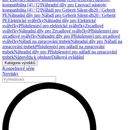
kompatibilita [4] / [2]
Náhradní díly pro Lisovací nástroje,
kompatibilita [4] / [2]
Nářadí pro Geberit Silent-db20 / Geberit
PE
Náhradní díly pro Nářadí pro Geberit Silent-db20 / Geberit
PE
Elektrické svářečky
Náhradní díly pro Elektrické
svářečky
Příslušenství pro elektrické svářečky
Zrcadlové
svářečky
Náhradní díly pro Zrcadlové svářečky
Příslušenství pro
zrcadlové svářečky
Náhradní díly pro Příslušenství pro zrcadlové
svářečky
Nářadí na zpracování trubek
Náhradní díly pro Nářadí na
zpracování trubek
Příslušenství pro nářadí na zpracování
trubek
Náhradní díly pro Příslušenství pro nářadí na zpracování
trubek
Nápověda k obsluze
Dálková ovládání
Kategorie výrobků
Koupelnové série
Novinky