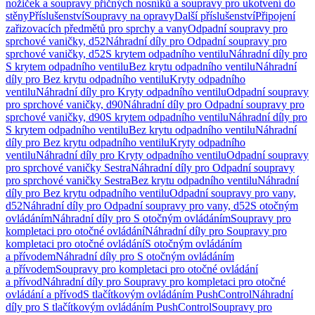
nožiček a soupravy příčných nosníků a soupravy pro ukotvení do
stěny
Příslušenství
Soupravy na opravy
Další příslušenství
Připojení
zařizovacích předmětů pro sprchy a vany
Odpadní soupravy pro
sprchové vaničky, d52
Náhradní díly pro Odpadní soupravy pro
sprchové vaničky, d52
S krytem odpadního ventilu
Náhradní díly pro
S krytem odpadního ventilu
Bez krytu odpadního ventilu
Náhradní
díly pro Bez krytu odpadního ventilu
Kryty odpadního
ventilu
Náhradní díly pro Kryty odpadního ventilu
Odpadní soupravy
pro sprchové vaničky, d90
Náhradní díly pro Odpadní soupravy pro
sprchové vaničky, d90
S krytem odpadního ventilu
Náhradní díly pro
S krytem odpadního ventilu
Bez krytu odpadního ventilu
Náhradní
díly pro Bez krytu odpadního ventilu
Kryty odpadního
ventilu
Náhradní díly pro Kryty odpadního ventilu
Odpadní soupravy
pro sprchové vaničky Sestra
Náhradní díly pro Odpadní soupravy
pro sprchové vaničky Sestra
Bez krytu odpadního ventilu
Náhradní
díly pro Bez krytu odpadního ventilu
Odpadní soupravy pro vany,
d52
Náhradní díly pro Odpadní soupravy pro vany, d52
S otočným
ovládáním
Náhradní díly pro S otočným ovládáním
Soupravy pro
kompletaci pro otočné ovládání
Náhradní díly pro Soupravy pro
kompletaci pro otočné ovládání
S otočným ovládáním
a přívodem
Náhradní díly pro S otočným ovládáním
a přívodem
Soupravy pro kompletaci pro otočné ovládání
a přívod
Náhradní díly pro Soupravy pro kompletaci pro otočné
ovládání a přívod
S tlačítkovým ovládáním PushControl
Náhradní
díly pro S tlačítkovým ovládáním PushControl
Soupravy pro