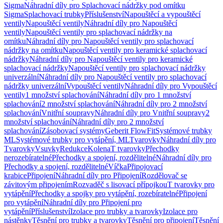
Sigma
Náhradní díly pro Splachovací nádržky pod omítku
Sigma
Splachovací trubky
Příslušenství
Napouštěcí a vypouštěcí
ventily
Napouštěcí ventily
Náhradní díly pro Napouštěcí
ventily
Napouštěcí ventily pro splachovací nádržky na
omítku
Náhradní díly pro Napouštěcí ventily pro splachovací
nádržky na omítku
Napouštěcí ventily pro keramické splachovací
nádržky
Náhradní díly pro Napouštěcí ventily pro keramické
splachovací nádržky
Napouštěcí ventily pro splachovací nádržky
univerzální
Náhradní díly pro Napouštěcí ventily pro splachovací
nádržky univerzální
Vypouštěcí ventily
Náhradní díly pro Vypouštěcí
ventily
1 množství splachování
Náhradní díly pro 1 množství
splachování
2 množství splachování
Náhradní díly pro 2 množství
splachování
Vnitřní soupravy
Náhradní díly pro Vnitřní soupravy
2
množství splachování
Náhradní díly pro 2 množství
splachování
Zásobovací systémy
Geberit FlowFit
Systémové trubky
ML
Systémové trubky pro vytápění, ML
Tvarovky
Náhradní díly pro
Tvarovky
Vsuvky
Redukce
Kolena
T tvarovky
Přechodky
nerozebíratelné
Přechodky a spojení, rozdělitelné
Náhradní díly pro
Přechodky a spojení, rozdělitelné
Víčka
Připojovací
krabice
Připojení
Náhradní díly pro Připojení
Rozdělovač se
závitovým připojením
Rozvaděč s lisovací přípojkou
T tvarovky pro
vytápění
Přechodky a spojky pro vytápění, rozebíratelné
Připojení
pro vytápění
Náhradní díly pro Připojení pro
vytápění
Příslušenství
Izolace pro trubky a tvarovky
Izolace pro
nástěnky
Těsnění pro trubky a tvarovky
Těsnění pro připojení
Těsnění