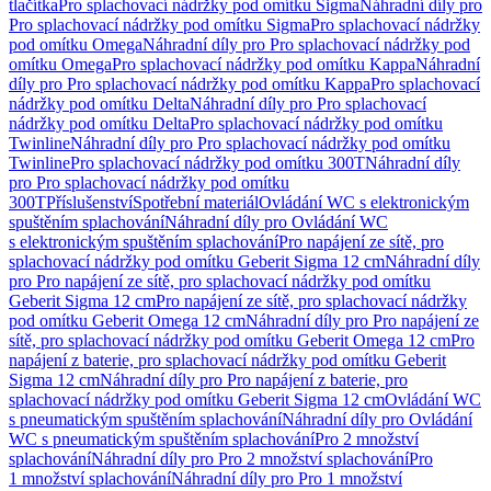
tlačítka
Pro splachovací nádržky pod omítku Sigma
Náhradní díly pro
Pro splachovací nádržky pod omítku Sigma
Pro splachovací nádržky
pod omítku Omega
Náhradní díly pro Pro splachovací nádržky pod
omítku Omega
Pro splachovací nádržky pod omítku Kappa
Náhradní
díly pro Pro splachovací nádržky pod omítku Kappa
Pro splachovací
nádržky pod omítku Delta
Náhradní díly pro Pro splachovací
nádržky pod omítku Delta
Pro splachovací nádržky pod omítku
Twinline
Náhradní díly pro Pro splachovací nádržky pod omítku
Twinline
Pro splachovací nádržky pod omítku 300T
Náhradní díly
pro Pro splachovací nádržky pod omítku
300T
Příslušenství
Spotřební materiál
Ovládání WC s elektronickým
spuštěním splachování
Náhradní díly pro Ovládání WC
s elektronickým spuštěním splachování
Pro napájení ze sítě, pro
splachovací nádržky pod omítku Geberit Sigma 12 cm
Náhradní díly
pro Pro napájení ze sítě, pro splachovací nádržky pod omítku
Geberit Sigma 12 cm
Pro napájení ze sítě, pro splachovací nádržky
pod omítku Geberit Omega 12 cm
Náhradní díly pro Pro napájení ze
sítě, pro splachovací nádržky pod omítku Geberit Omega 12 cm
Pro
napájení z baterie, pro splachovací nádržky pod omítku Geberit
Sigma 12 cm
Náhradní díly pro Pro napájení z baterie, pro
splachovací nádržky pod omítku Geberit Sigma 12 cm
Ovládání WC
s pneumatickým spuštěním splachování
Náhradní díly pro Ovládání
WC s pneumatickým spuštěním splachování
Pro 2 množství
splachování
Náhradní díly pro Pro 2 množství splachování
Pro
1 množství splachování
Náhradní díly pro Pro 1 množství