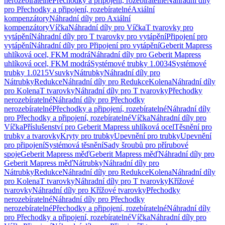
nerozebíratelné
Přechodky a připojení, rozebíratelné
Náhradní díly
pro Přechodky a připojení, rozebíratelné
Axiální
kompenzátory
Náhradní díly pro Axiální
kompenzátory
Víčka
Náhradní díly pro Víčka
T tvarovky pro
vytápění
Náhradní díly pro T tvarovky pro vytápění
Připojení pro
vytápění
Náhradní díly pro Připojení pro vytápění
Geberit Mapress
uhlíková ocel, FKM modrá
Náhradní díly pro Geberit Mapress
uhlíková ocel, FKM modrá
Systémové trubky 1.0034
Systémové
trubky 1.0215
Vsuvky
Nátrubky
Náhradní díly pro
Nátrubky
Redukce
Náhradní díly pro Redukce
Kolena
Náhradní díly
pro Kolena
T tvarovky
Náhradní díly pro T tvarovky
Přechodky
nerozebíratelné
Náhradní díly pro Přechodky
nerozebíratelné
Přechodky a připojení, rozebíratelné
Náhradní díly
pro Přechodky a připojení, rozebíratelné
Víčka
Náhradní díly pro
Víčka
Příslušenství pro Geberit Mapress uhlíková ocel
Těsnění pro
trubky a tvarovky
Kryty pro trubky
Upevnění pro trubky
Upevnění
pro připojení
Systémová těsnění
Sady šroubů pro přírubové
spoje
Geberit Mapress měď
Geberit Mapress měď
Náhradní díly pro
Geberit Mapress měď
Nátrubky
Náhradní díly pro
Nátrubky
Redukce
Náhradní díly pro Redukce
Kolena
Náhradní díly
pro Kolena
T tvarovky
Náhradní díly pro T tvarovky
Křížové
tvarovky
Náhradní díly pro Křížové tvarovky
Přechodky
nerozebíratelné
Náhradní díly pro Přechodky
nerozebíratelné
Přechodky a připojení, rozebíratelné
Náhradní díly
pro Přechodky a připojení, rozebíratelné
Víčka
Náhradní díly pro