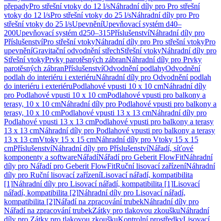
přepady
Pro střešní vtoky do 12 l/s
Náhradní díly pro Pro střešní
vtoky do 12 l/s
Pro střešní vtoky do 25 l/s
Náhradní díly pro Pro
střešní vtoky do 25 l/s
Upevnění
Upevňovací systém d40–
200
Upevňovací systém d250–315
Příslušenství
Náhradní díly pro
Příslušenství
Pro střešní vtoky
Náhradní díly pro Pro střešní vtoky
Pro
upevnění
Gravitační odvodnění střech
Střešní vtoky
Náhradní díly pro
Střešní vtoky
Prvky parotěsných zábran
Náhradní díly pro Prvky
parotěsných zábran
Příslušenství
Odvodnění podlahy
Odvodnění
podlah do interiéru i exteriéru
Náhradní díly pro Odvodnění podlah
do interiéru i exteriéru
Podlahové vpusti 10 x 10 cm
Náhradní díly
pro Podlahové vpusti 10 x 10 cm
Podlahové vpusti pro balkony a
terasy, 10 x 10 cm
Náhradní díly pro Podlahové vpusti pro balkony a
terasy, 10 x 10 cm
Podlahové vpusti 13 x 13 cm
Náhradní díly pro
Podlahové vpusti 13 x 13 cm
Podlahové vpusti pro balkony a terasy
13 x 13 cm
Náhradní díly pro Podlahové vpusti pro balkony a terasy
13 x 13 cm
Vtoky 15 x 15 cm
Náhradní díly pro Vtoky 15 x 15
cm
Příslušenství
Náhradní díly pro Příslušenství
Nářadí, síťové
komponenty a software
Nářadí
Nářadí pro Geberit FlowFit
Náhradní
díly pro Nářadí pro Geberit FlowFit
Ruční lisovací zařízení
Náhradní
díly pro Ruční lisovací zařízení
Lisovací nářadí, kompatibilita
[1]
Náhradní díly pro Lisovací nářadí, kompatibilita [1]
Lisovací
nářadí, kompatibilita [2]
Náhradní díly pro Lisovací nářadí,
kompatibilita [2]
Nářadí na zpracování trubek
Náhradní díly pro
Nářadí na zpracování trubek
Zátky pro tlakovou zkoušku
Náhradní
díly pro Zátky pro tlakovou zkoušku
Kontrolní prostředky
Lisovací