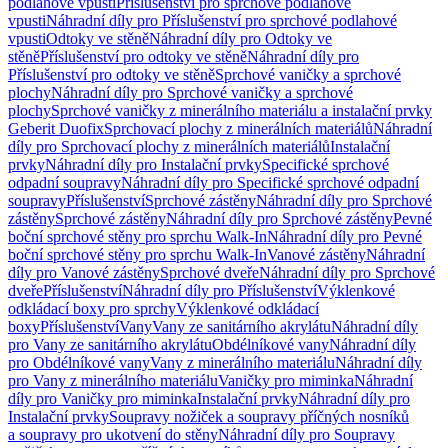
podlahové vpusti
Příslušenství pro sprchové podlahové
vpusti
Náhradní díly pro Příslušenství pro sprchové podlahové
vpusti
Odtoky ve stěně
Náhradní díly pro Odtoky ve
stěně
Příslušenství pro odtoky ve stěně
Náhradní díly pro
Příslušenství pro odtoky ve stěně
Sprchové vaničky a sprchové
plochy
Náhradní díly pro Sprchové vaničky a sprchové
plochy
Sprchové vaničky z minerálního materiálu a instalační prvky
Geberit Duofix
Sprchovací plochy z minerálních materiálů
Náhradní
díly pro Sprchovací plochy z minerálních materiálů
Instalační
prvky
Náhradní díly pro Instalační prvky
Specifické sprchové
odpadní soupravy
Náhradní díly pro Specifické sprchové odpadní
soupravy
Příslušenství
Sprchové zástěny
Náhradní díly pro Sprchové
zástěny
Sprchové zástěny
Náhradní díly pro Sprchové zástěny
Pevné
boční sprchové stěny pro sprchu Walk-In
Náhradní díly pro Pevné
boční sprchové stěny pro sprchu Walk-In
Vanové zástěny
Náhradní
díly pro Vanové zástěny
Sprchové dveře
Náhradní díly pro Sprchové
dveře
Příslušenství
Náhradní díly pro Příslušenství
Výklenkové
odkládací boxy pro sprchy
Výklenkové odkládací
boxy
Příslušenství
Vany
Vany ze sanitárního akrylátu
Náhradní díly
pro Vany ze sanitárního akrylátu
Obdélníkové vany
Náhradní díly
pro Obdélníkové vany
Vany z minerálního materiálu
Náhradní díly
pro Vany z minerálního materiálu
Vaničky pro miminka
Náhradní
díly pro Vaničky pro miminka
Instalační prvky
Náhradní díly pro
Instalační prvky
Soupravy nožiček a soupravy příčných nosníků
a soupravy pro ukotvení do stěny
Náhradní díly pro Soupravy