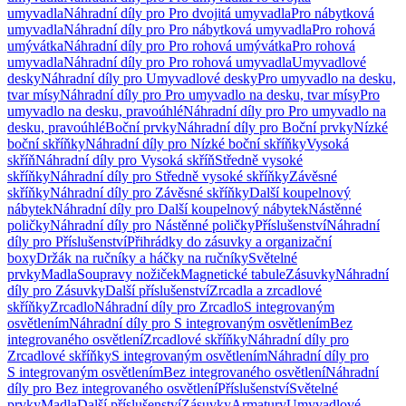
umyvadla
Náhradní díly pro Pro dvojitá umyvadla
Pro nábytková
umyvadla
Náhradní díly pro Pro nábytková umyvadla
Pro rohová
umývátka
Náhradní díly pro Pro rohová umývátka
Pro rohová
umyvadla
Náhradní díly pro Pro rohová umyvadla
Umyvadlové
desky
Náhradní díly pro Umyvadlové desky
Pro umyvadlo na desku,
tvar mísy
Náhradní díly pro Pro umyvadlo na desku, tvar mísy
Pro
umyvadlo na desku, pravoúhlé
Náhradní díly pro Pro umyvadlo na
desku, pravoúhlé
Boční prvky
Náhradní díly pro Boční prvky
Nízké
boční skříňky
Náhradní díly pro Nízké boční skříňky
Vysoká
skříň
Náhradní díly pro Vysoká skříň
Středně vysoké
skříňky
Náhradní díly pro Středně vysoké skříňky
Závěsné
skříňky
Náhradní díly pro Závěsné skříňky
Další koupelnový
nábytek
Náhradní díly pro Další koupelnový nábytek
Nástěnné
poličky
Náhradní díly pro Nástěnné poličky
Příslušenství
Náhradní
díly pro Příslušenství
Přihrádky do zásuvky a organizační
boxy
Držák na ručníky a háčky na ručníky
Světelné
prvky
Madla
Soupravy nožiček
Magnetické tabule
Zásuvky
Náhradní
díly pro Zásuvky
Další příslušenství
Zrcadla a zrcadlové
skříňky
Zrcadlo
Náhradní díly pro Zrcadlo
S integrovaným
osvětlením
Náhradní díly pro S integrovaným osvětlením
Bez
integrovaného osvětlení
Zrcadlové skříňky
Náhradní díly pro
Zrcadlové skříňky
S integrovaným osvětlením
Náhradní díly pro
S integrovaným osvětlením
Bez integrovaného osvětlení
Náhradní
díly pro Bez integrovaného osvětlení
Příslušenství
Světelné
prvky
Madla
Další příslušenství
Zásuvky
Armatury
Umyvadlové