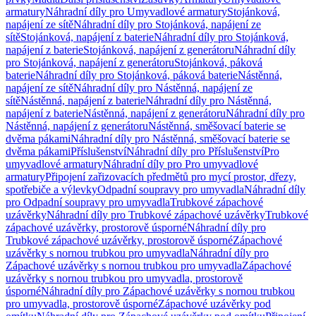
armatury
Náhradní díly pro Umyvadlové armatury
Stojánková,
napájení ze sítě
Náhradní díly pro Stojánková, napájení ze
sítě
Stojánková, napájení z baterie
Náhradní díly pro Stojánková,
napájení z baterie
Stojánková, napájení z generátoru
Náhradní díly
pro Stojánková, napájení z generátoru
Stojánková, páková
baterie
Náhradní díly pro Stojánková, páková baterie
Nástěnná,
napájení ze sítě
Náhradní díly pro Nástěnná, napájení ze
sítě
Nástěnná, napájení z baterie
Náhradní díly pro Nástěnná,
napájení z baterie
Nástěnná, napájení z generátoru
Náhradní díly pro
Nástěnná, napájení z generátoru
Nástěnná, směšovací baterie se
dvěma pákami
Náhradní díly pro Nástěnná, směšovací baterie se
dvěma pákami
Příslušenství
Náhradní díly pro Příslušenství
Pro
umyvadlové armatury
Náhradní díly pro Pro umyvadlové
armatury
Připojení zařizovacích předmětů pro mycí prostor, dřezy,
spotřebiče a výlevky
Odpadní soupravy pro umyvadla
Náhradní díly
pro Odpadní soupravy pro umyvadla
Trubkové zápachové
uzávěrky
Náhradní díly pro Trubkové zápachové uzávěrky
Trubkové
zápachové uzávěrky, prostorově úsporné
Náhradní díly pro
Trubkové zápachové uzávěrky, prostorově úsporné
Zápachové
uzávěrky s nornou trubkou pro umyvadla
Náhradní díly pro
Zápachové uzávěrky s nornou trubkou pro umyvadla
Zápachové
uzávěrky s nornou trubkou pro umyvadla, prostorově
úsporné
Náhradní díly pro Zápachové uzávěrky s nornou trubkou
pro umyvadla, prostorově úsporné
Zápachové uzávěrky pod