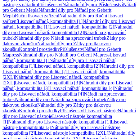
nástroje s nářadím
Příslušenství
Náhradní díly pro Příslušenství
Nářadí
pro Geberit Mepla
Náhradní díly pro Nářadí pro Geberit
Mepla
Ruční lisovací zařízení
Náhradní díly pro Ruční lisovací
zařízení
Lisovací nářadí, kompatibilita [1]
Náhradní díly pro Lisovací
nářadí, kompatibilita [1]
Lisovací nářadí, kompatibilita [2]
Náhradní
díly pro Lisovací nářadí, kompatibilita [2]
Nářadí na zpracování
trubek
Náhradní díly pro Nářadí na zpracování trubek
Zátky pro
tlakovou zkoušku
Náhradní díly pro Zátky pro tlakovou
zkoušku
Kontrolní prostředky
Příslušenství
Nářadí pro Geberit
Mapress
Náhradní díly pro Nářadí pro Geberit Mapress
Lisovací
nářadí, kompatibilita [1]
Náhradní díly pro Lisovací nářadí,
kompatibilita [1]
Lisovací nářadí, kompatibilita [2]
Náhradní díly pro
Lisovací nářadí, kompatibilita [2]
Lisovací nářadí, kompatibilita
[2XL]
Náhradní díly pro Lisovací nářadí, kompatibilita
[2XL]
Lisovací nářadí, kompatibilita [3]
Náhradní díly pro Lisovací
nářadí, kompatibilita [3]
Lisovací nářadí, kompatibilita [4]
Náhradní
díly pro Lisovací nářadí, kompatibilita [4]
Nářadí na zpracování
trubek
Náhradní díly pro Nářadí na zpracování trubek
Zátky pro
tlakovou zkoušku
Náhradní díly pro Zátky pro tlakovou
zkoušku
Kontrolní prostředky
Příslušenství
Lisovací nástroje
Náhradní
díly pro Lisovací nástroje
Lisovací nástroje kompatibilita
[1]
Náhradní díly pro Lisovací nástroje kompatibilita [1]
Lisovací
nástroje kompatibilita [2]
Náhradní díly pro Lisovací nástroje
kompatibilita [2]
Lisovací nástroje kompatibilita [2XL]
Náhradní díly
pro Lisovací nástroje kompatibilita [2XL]
Lisovací nástroje,