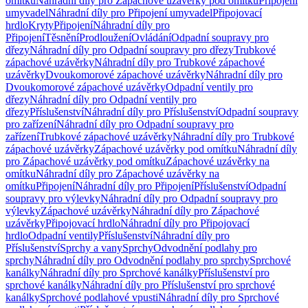
omítku
Náhradní díly pro Zápachové uzávěrky pod omítku
Připojení
umyvadel
Náhradní díly pro Připojení umyvadel
Připojovací
hrdlo
Kryty
Připojení
Náhradní díly pro
Připojení
Těsnění
Prodloužení
Ovládání
Odpadní soupravy pro
dřezy
Náhradní díly pro Odpadní soupravy pro dřezy
Trubkové
zápachové uzávěrky
Náhradní díly pro Trubkové zápachové
uzávěrky
Dvoukomorové zápachové uzávěrky
Náhradní díly pro
Dvoukomorové zápachové uzávěrky
Odpadní ventily pro
dřezy
Náhradní díly pro Odpadní ventily pro
dřezy
Příslušenství
Náhradní díly pro Příslušenství
Odpadní soupravy
pro zařízení
Náhradní díly pro Odpadní soupravy pro
zařízení
Trubkové zápachové uzávěrky
Náhradní díly pro Trubkové
zápachové uzávěrky
Zápachové uzávěrky pod omítku
Náhradní díly
pro Zápachové uzávěrky pod omítku
Zápachové uzávěrky na
omítku
Náhradní díly pro Zápachové uzávěrky na
omítku
Připojení
Náhradní díly pro Připojení
Příslušenství
Odpadní
soupravy pro výlevky
Náhradní díly pro Odpadní soupravy pro
výlevky
Zápachové uzávěrky
Náhradní díly pro Zápachové
uzávěrky
Připojovací hrdlo
Náhradní díly pro Připojovací
hrdlo
Odpadní ventily
Příslušenství
Náhradní díly pro
Příslušenství
Sprchy a vany
Sprchy
Odvodnění podlahy pro
sprchy
Náhradní díly pro Odvodnění podlahy pro sprchy
Sprchové
kanálky
Náhradní díly pro Sprchové kanálky
Příslušenství pro
sprchové kanálky
Náhradní díly pro Příslušenství pro sprchové
kanálky
Sprchové podlahové vpusti
Náhradní díly pro Sprchové