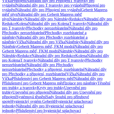
Víčka
Připojení
Náhradní díly pro Připojení
T tvarovky pro
vytápění
Náhradní díly pro T tvarovky pro vytápění
Připojení pro
vytápění
Náhradní díly pro Připojení pro vytápění
Geberit Mapress
měď plyn
Náhradní díly pro Geberit Mapress měď
plyn
Nátrubky
Náhradní díly pro Nátrubky
Redukce
Náhradní díly pro
Redukce
Kolena
Náhradní díly pro Kolena
T tvarovky
Náhradní díly
pro T tvarovky
Přechodky nerozebíratelné
Náhradní díly pro
Přechodky nerozebíratelné
Přechodky rozebíratelné a
nástěnky
Náhradní díly pro Přechodky rozebíratelné a
nástěnky
Víčka
Náhradní díly pro Víčka
Nástěnky
Náhradní díly pro
Nástěnky
Geberit Mapress měď, FKM modrá
Náhradní díly pro
Geberit Mapress měď, FKM modrá
Nátrubky
Náhradní díly pro
Nátrubky
Redukce
Náhradní díly pro Redukce
Kolena
Náhradní díly
pro Kolena
T tvarovky
Náhradní díly pro T tvarovky
Přechodky
nerozebíratelné
Náhradní díly pro Přechodky
nerozebíratelné
Přechodky a připojení, rozebíratelné
Náhradní díly
pro Přechodky a připojení, rozebíratelné
Víčka
Náhradní díly pro
Víčka
Příslušenství pro Geberit Mapress měď
Náhradní díly pro
Příslušenství pro Geberit Mapress měď
Izolace pro nástěnky
Těsnění
pro trubky a tvarovky
Kryty pro trubky
Upevnění pro
trubky
Upevnění pro připojení
Náhradní díly pro Upevnění pro
připojení
Systémová těsnění
Sady šroubů pro přírubové
spoje
Hygienický systém Geberit
Hygienické splachovací
jednotky
Náhradní díly pro Hygienické splachovací
jednotky
Příslušenství pro hygienické splachovací