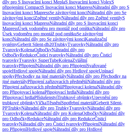
díly pro S lisovacími konci Mepla
S lisovacími konci Volex
S
připojeními Compact
S lisovacími konci Mapress
Náhradní díly pro S
lisovacími konci Mapress
Se závitovými konci
Náhradní díly pro Se
závitovými konci
Zpětné ventily
Náhradní díly pro Zpětné ventily
S
lisovacími konci Mapress
Náhradní díly pro S lisovacími konci
Mapress
Úsek vodoměru pro montáž pod omítku
Náhradní díly pro
Úsek vodoměru pro montáž pod omítku
Se závitovými
konci
Náhradní díly pro Se závitovými konci
Kanalizační
systémy
Geberit Silent-db20
Trubky
Tvarovky
Náhradní díly pro
Tvarovky
Kolena
Odbočky
Náhradní díly pro
Odbočky
Redukce
Čisticí tvarovky
Náhradní díly pro Čisticí
tvarovky
Tvarovky SuperTube
Kolena
Zvláštní
tvarovky
Připojení
Náhradní díly pro Připojení
Svařované
spoje
Hrdlové spoje
Náhradní díly pro Hrdlové spoje
Upínací
spojky
Přechodky na jiné materiály
Náhradní díly pro Přechodky na
jiné materiály
Připojení zařizovacích předmětů
Náhradní díly pro
Připojení zařizovacích předmětů
Připojovací kolena
Náhradní díly
pro Připojovací kolena
Připojovací hrdla
Náhradní díly pro
Připojovací hrdla
Příslušenství
Trubkové objímky
Upevnění pro
trubkové objímky
Víčka
Těsnění
Spotřební materiál
Geberit Silent-
PP
Trubky
Náhradní díly pro Trubky
Tvarovky
Náhradní díly pro
Tvarovky
Kolena
Náhradní díly pro Kolena
Odbočky
Náhradní díly
pro Odbočky
Redukce
Náhradní díly pro Redukce
Čisticí
tvarovky
Náhradní díly pro Čisticí tvarovky
Připojení
Náhradní díly
pro Připojení
Hrdlové spoje
Náhradní díly pro Hrdlové