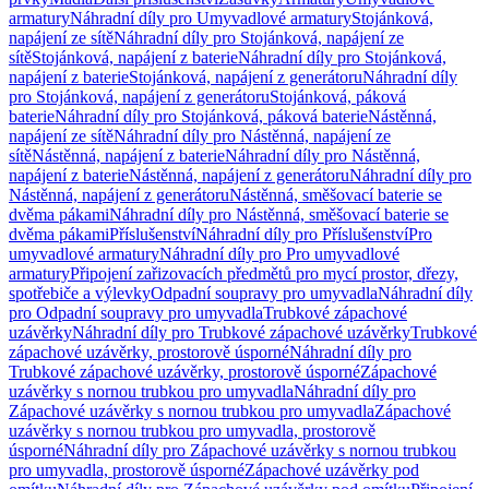
armatury
Náhradní díly pro Umyvadlové armatury
Stojánková,
napájení ze sítě
Náhradní díly pro Stojánková, napájení ze
sítě
Stojánková, napájení z baterie
Náhradní díly pro Stojánková,
napájení z baterie
Stojánková, napájení z generátoru
Náhradní díly
pro Stojánková, napájení z generátoru
Stojánková, páková
baterie
Náhradní díly pro Stojánková, páková baterie
Nástěnná,
napájení ze sítě
Náhradní díly pro Nástěnná, napájení ze
sítě
Nástěnná, napájení z baterie
Náhradní díly pro Nástěnná,
napájení z baterie
Nástěnná, napájení z generátoru
Náhradní díly pro
Nástěnná, napájení z generátoru
Nástěnná, směšovací baterie se
dvěma pákami
Náhradní díly pro Nástěnná, směšovací baterie se
dvěma pákami
Příslušenství
Náhradní díly pro Příslušenství
Pro
umyvadlové armatury
Náhradní díly pro Pro umyvadlové
armatury
Připojení zařizovacích předmětů pro mycí prostor, dřezy,
spotřebiče a výlevky
Odpadní soupravy pro umyvadla
Náhradní díly
pro Odpadní soupravy pro umyvadla
Trubkové zápachové
uzávěrky
Náhradní díly pro Trubkové zápachové uzávěrky
Trubkové
zápachové uzávěrky, prostorově úsporné
Náhradní díly pro
Trubkové zápachové uzávěrky, prostorově úsporné
Zápachové
uzávěrky s nornou trubkou pro umyvadla
Náhradní díly pro
Zápachové uzávěrky s nornou trubkou pro umyvadla
Zápachové
uzávěrky s nornou trubkou pro umyvadla, prostorově
úsporné
Náhradní díly pro Zápachové uzávěrky s nornou trubkou
pro umyvadla, prostorově úsporné
Zápachové uzávěrky pod