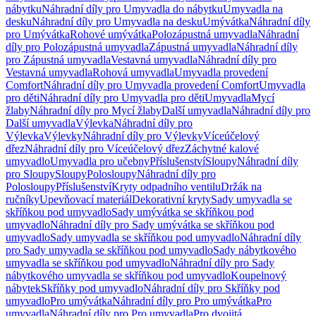
nábytku
Náhradní díly pro Umyvadla do nábytku
Umyvadla na
desku
Náhradní díly pro Umyvadla na desku
Umývátka
Náhradní díly
pro Umývátka
Rohové umývátka
Polozápustná umyvadla
Náhradní
díly pro Polozápustná umyvadla
Zápustná umyvadla
Náhradní díly
pro Zápustná umyvadla
Vestavná umyvadla
Náhradní díly pro
Vestavná umyvadla
Rohová umyvadla
Umyvadla provedení
Comfort
Náhradní díly pro Umyvadla provedení Comfort
Umyvadla
pro děti
Náhradní díly pro Umyvadla pro děti
Umyvadla
Mycí
žlaby
Náhradní díly pro Mycí žlaby
Další umyvadla
Náhradní díly pro
Další umyvadla
Výlevka
Náhradní díly pro
Výlevka
Výlevky
Náhradní díly pro Výlevky
Víceúčelový
dřez
Náhradní díly pro Víceúčelový dřez
Záchytné kalové
umyvadlo
Umyvadla pro učebny
Příslušenství
Sloupy
Náhradní díly
pro Sloupy
Sloupy
Polosloupy
Náhradní díly pro
Polosloupy
Příslušenství
Kryty odpadního ventilu
Držák na
ručníky
Upevňovací materiál
Dekorativní kryty
Sady umyvadla se
skříňkou pod umyvadlo
Sady umývátka se skříňkou pod
umyvadlo
Náhradní díly pro Sady umývátka se skříňkou pod
umyvadlo
Sady umyvadla se skříňkou pod umyvadlo
Náhradní díly
pro Sady umyvadla se skříňkou pod umyvadlo
Sady nábytkového
umyvadla se skříňkou pod umyvadlo
Náhradní díly pro Sady
nábytkového umyvadla se skříňkou pod umyvadlo
Koupelnový
nábytek
Skříňky pod umyvadlo
Náhradní díly pro Skříňky pod
umyvadlo
Pro umývátka
Náhradní díly pro Pro umývátka
Pro
umyvadla
Náhradní díly pro Pro umyvadla
Pro dvojitá