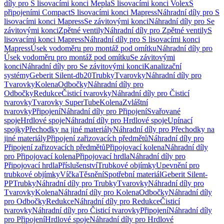
díly pro S lisovacími konci Mepla
S lisovacími konci Volex
S
připojeními Compact
S lisovacími konci Mapress
Náhradní díly pro S
lisovacími konci Mapress
Se závitovými konci
Náhradní díly pro Se
závitovými konci
Zpětné ventily
Náhradní díly pro Zpětné ventily
S
lisovacími konci Mapress
Náhradní díly pro S lisovacími konci
Mapress
Úsek vodoměru pro montáž pod omítku
Náhradní díly pro
Úsek vodoměru pro montáž pod omítku
Se závitovými
konci
Náhradní díly pro Se závitovými konci
Kanalizační
systémy
Geberit Silent-db20
Trubky
Tvarovky
Náhradní díly pro
Tvarovky
Kolena
Odbočky
Náhradní díly pro
Odbočky
Redukce
Čisticí tvarovky
Náhradní díly pro Čisticí
tvarovky
Tvarovky SuperTube
Kolena
Zvláštní
tvarovky
Připojení
Náhradní díly pro Připojení
Svařované
spoje
Hrdlové spoje
Náhradní díly pro Hrdlové spoje
Upínací
spojky
Přechodky na jiné materiály
Náhradní díly pro Přechodky na
jiné materiály
Připojení zařizovacích předmětů
Náhradní díly pro
Připojení zařizovacích předmětů
Připojovací kolena
Náhradní díly
pro Připojovací kolena
Připojovací hrdla
Náhradní díly pro
Připojovací hrdla
Příslušenství
Trubkové objímky
Upevnění pro
trubkové objímky
Víčka
Těsnění
Spotřební materiál
Geberit Silent-
PP
Trubky
Náhradní díly pro Trubky
Tvarovky
Náhradní díly pro
Tvarovky
Kolena
Náhradní díly pro Kolena
Odbočky
Náhradní díly
pro Odbočky
Redukce
Náhradní díly pro Redukce
Čisticí
tvarovky
Náhradní díly pro Čisticí tvarovky
Připojení
Náhradní díly
pro Připojení
Hrdlové spoje
Náhradní díly pro Hrdlové