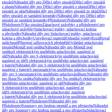
pisoárů
Náhradní díly pro Dělicí stěny pisoárů
Dělicí stěny pisoárů
z plastu
Náhradní díly pro Dělicí stěny pisoárů z plastu
Dělicí stěny
pisoárů ze skla
Náhradní díly pro Dělicí stěny pisoárů ze skla
Dělicí
stěny pisoárů ze sanitární keramiky
Náhradní díly pro Dělicí stěny
pisoárů ze sanitární keramiky
Příslušenství
Náhradní díly pro
Příslušenství
Víko pisoáru
Zápachové uzávěrky a příslušenství pro
zápachové uzávěrky
Splachovací trubky, splachovací kolena
a přechodky
Náhradní díly pro Splachovací trubky, splachovací
kolena a přechodky
Upevňovací materiál
Odpadní ventily
Rozdělovač
spláchnutí
Připojení zařizovacích předmětů
Ovládání splachování
pisoárů
Montáž pod omítku
Náhradní díly pro Montáž pod
omítku
S elektronickým spuštěním splachování, napájení ze
sítě
Náhradní díly pro S elektronickým spuštěním splachování,
napájení ze sítě
S elektronickým spuštěním splachování, napájení
z baterie
Náhradní díly pro S elektronickým spuštěním splachování,
napájení z baterie
S pneumatickým spuštěním splachování
Náhradní
díly pro S pneumatickým spuštěním splachování
Basic
Náhradní díly
pro Basic
Na omítku
Náhradní díly pro Na omítku
S elektronickým
spuštěním splachování, napájení ze sítě
Náhradní díly pro
S elektronickým spuštěním splachování, napájení ze
sítě
S elektronickým spuštěním splachování, napájení
z baterie
Náhradní díly pro S elektronickým spuštěním splachování,
napájení z baterie
Příslušenství
Náhradní díly pro
Příslušenství
Soupravy pro hrubou montáž a pro přestavbu
Náhradní
díly pro Soupravy pro hrubou montáž a pro přestavbu
Splachovací