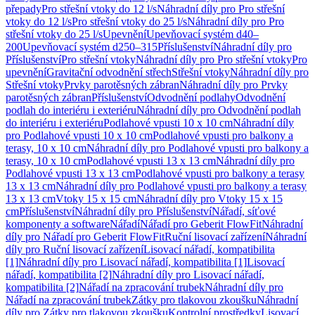
přepady
Pro střešní vtoky do 12 l/s
Náhradní díly pro Pro střešní
vtoky do 12 l/s
Pro střešní vtoky do 25 l/s
Náhradní díly pro Pro
střešní vtoky do 25 l/s
Upevnění
Upevňovací systém d40–
200
Upevňovací systém d250–315
Příslušenství
Náhradní díly pro
Příslušenství
Pro střešní vtoky
Náhradní díly pro Pro střešní vtoky
Pro
upevnění
Gravitační odvodnění střech
Střešní vtoky
Náhradní díly pro
Střešní vtoky
Prvky parotěsných zábran
Náhradní díly pro Prvky
parotěsných zábran
Příslušenství
Odvodnění podlahy
Odvodnění
podlah do interiéru i exteriéru
Náhradní díly pro Odvodnění podlah
do interiéru i exteriéru
Podlahové vpusti 10 x 10 cm
Náhradní díly
pro Podlahové vpusti 10 x 10 cm
Podlahové vpusti pro balkony a
terasy, 10 x 10 cm
Náhradní díly pro Podlahové vpusti pro balkony a
terasy, 10 x 10 cm
Podlahové vpusti 13 x 13 cm
Náhradní díly pro
Podlahové vpusti 13 x 13 cm
Podlahové vpusti pro balkony a terasy
13 x 13 cm
Náhradní díly pro Podlahové vpusti pro balkony a terasy
13 x 13 cm
Vtoky 15 x 15 cm
Náhradní díly pro Vtoky 15 x 15
cm
Příslušenství
Náhradní díly pro Příslušenství
Nářadí, síťové
komponenty a software
Nářadí
Nářadí pro Geberit FlowFit
Náhradní
díly pro Nářadí pro Geberit FlowFit
Ruční lisovací zařízení
Náhradní
díly pro Ruční lisovací zařízení
Lisovací nářadí, kompatibilita
[1]
Náhradní díly pro Lisovací nářadí, kompatibilita [1]
Lisovací
nářadí, kompatibilita [2]
Náhradní díly pro Lisovací nářadí,
kompatibilita [2]
Nářadí na zpracování trubek
Náhradní díly pro
Nářadí na zpracování trubek
Zátky pro tlakovou zkoušku
Náhradní
díly pro Zátky pro tlakovou zkoušku
Kontrolní prostředky
Lisovací