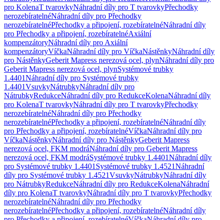
pro Kolena
T tvarovky
Náhradní díly pro T tvarovky
Přechodky
nerozebíratelné
Náhradní díly pro Přechodky
nerozebíratelné
Přechodky a připojení, rozebíratelné
Náhradní díly
pro Přechodky a připojení, rozebíratelné
Axiální
kompenzátory
Náhradní díly pro Axiální
kompenzátory
Víčka
Náhradní díly pro Víčka
Nástěnky
Náhradní díly
pro Nástěnky
Geberit Mapress nerezová ocel, plyn
Náhradní díly pro
Geberit Mapress nerezová ocel, plyn
Systémové trubky
1.4401
Náhradní díly pro Systémové trubky
1.4401
Vsuvky
Nátrubky
Náhradní díly pro
Nátrubky
Redukce
Náhradní díly pro Redukce
Kolena
Náhradní díly
pro Kolena
T tvarovky
Náhradní díly pro T tvarovky
Přechodky
nerozebíratelné
Náhradní díly pro Přechodky
nerozebíratelné
Přechodky a připojení, rozebíratelné
Náhradní díly
pro Přechodky a připojení, rozebíratelné
Víčka
Náhradní díly pro
Víčka
Nástěnky
Náhradní díly pro Nástěnky
Geberit Mapress
nerezová ocel, FKM modrá
Náhradní díly pro Geberit Mapress
nerezová ocel, FKM modrá
Systémové trubky 1.4401
Náhradní díly
pro Systémové trubky 1.4401
Systémové trubky 1.4521
Náhradní
díly pro Systémové trubky 1.4521
Vsuvky
Nátrubky
Náhradní díly
pro Nátrubky
Redukce
Náhradní díly pro Redukce
Kolena
Náhradní
díly pro Kolena
T tvarovky
Náhradní díly pro T tvarovky
Přechodky
nerozebíratelné
Náhradní díly pro Přechodky
nerozebíratelné
Přechodky a připojení, rozebíratelné
Náhradní díly
pro Přechodky a připojení, rozebíratelné
Víčka
Náhradní díly pro