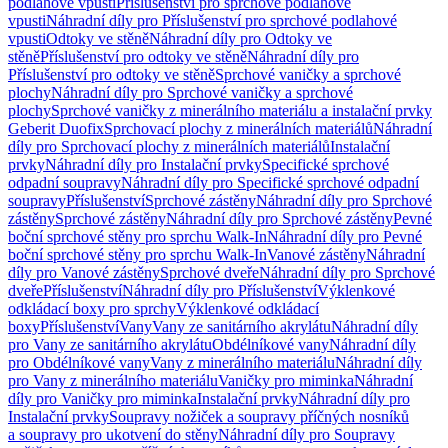
podlahové vpusti
Příslušenství pro sprchové podlahové
vpusti
Náhradní díly pro Příslušenství pro sprchové podlahové
vpusti
Odtoky ve stěně
Náhradní díly pro Odtoky ve
stěně
Příslušenství pro odtoky ve stěně
Náhradní díly pro
Příslušenství pro odtoky ve stěně
Sprchové vaničky a sprchové
plochy
Náhradní díly pro Sprchové vaničky a sprchové
plochy
Sprchové vaničky z minerálního materiálu a instalační prvky
Geberit Duofix
Sprchovací plochy z minerálních materiálů
Náhradní
díly pro Sprchovací plochy z minerálních materiálů
Instalační
prvky
Náhradní díly pro Instalační prvky
Specifické sprchové
odpadní soupravy
Náhradní díly pro Specifické sprchové odpadní
soupravy
Příslušenství
Sprchové zástěny
Náhradní díly pro Sprchové
zástěny
Sprchové zástěny
Náhradní díly pro Sprchové zástěny
Pevné
boční sprchové stěny pro sprchu Walk-In
Náhradní díly pro Pevné
boční sprchové stěny pro sprchu Walk-In
Vanové zástěny
Náhradní
díly pro Vanové zástěny
Sprchové dveře
Náhradní díly pro Sprchové
dveře
Příslušenství
Náhradní díly pro Příslušenství
Výklenkové
odkládací boxy pro sprchy
Výklenkové odkládací
boxy
Příslušenství
Vany
Vany ze sanitárního akrylátu
Náhradní díly
pro Vany ze sanitárního akrylátu
Obdélníkové vany
Náhradní díly
pro Obdélníkové vany
Vany z minerálního materiálu
Náhradní díly
pro Vany z minerálního materiálu
Vaničky pro miminka
Náhradní
díly pro Vaničky pro miminka
Instalační prvky
Náhradní díly pro
Instalační prvky
Soupravy nožiček a soupravy příčných nosníků
a soupravy pro ukotvení do stěny
Náhradní díly pro Soupravy