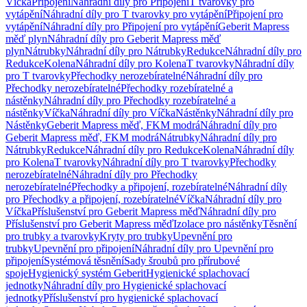
Víčka
Připojení
Náhradní díly pro Připojení
T tvarovky pro
vytápění
Náhradní díly pro T tvarovky pro vytápění
Připojení pro
vytápění
Náhradní díly pro Připojení pro vytápění
Geberit Mapress
měď plyn
Náhradní díly pro Geberit Mapress měď
plyn
Nátrubky
Náhradní díly pro Nátrubky
Redukce
Náhradní díly pro
Redukce
Kolena
Náhradní díly pro Kolena
T tvarovky
Náhradní díly
pro T tvarovky
Přechodky nerozebíratelné
Náhradní díly pro
Přechodky nerozebíratelné
Přechodky rozebíratelné a
nástěnky
Náhradní díly pro Přechodky rozebíratelné a
nástěnky
Víčka
Náhradní díly pro Víčka
Nástěnky
Náhradní díly pro
Nástěnky
Geberit Mapress měď, FKM modrá
Náhradní díly pro
Geberit Mapress měď, FKM modrá
Nátrubky
Náhradní díly pro
Nátrubky
Redukce
Náhradní díly pro Redukce
Kolena
Náhradní díly
pro Kolena
T tvarovky
Náhradní díly pro T tvarovky
Přechodky
nerozebíratelné
Náhradní díly pro Přechodky
nerozebíratelné
Přechodky a připojení, rozebíratelné
Náhradní díly
pro Přechodky a připojení, rozebíratelné
Víčka
Náhradní díly pro
Víčka
Příslušenství pro Geberit Mapress měď
Náhradní díly pro
Příslušenství pro Geberit Mapress měď
Izolace pro nástěnky
Těsnění
pro trubky a tvarovky
Kryty pro trubky
Upevnění pro
trubky
Upevnění pro připojení
Náhradní díly pro Upevnění pro
připojení
Systémová těsnění
Sady šroubů pro přírubové
spoje
Hygienický systém Geberit
Hygienické splachovací
jednotky
Náhradní díly pro Hygienické splachovací
jednotky
Příslušenství pro hygienické splachovací