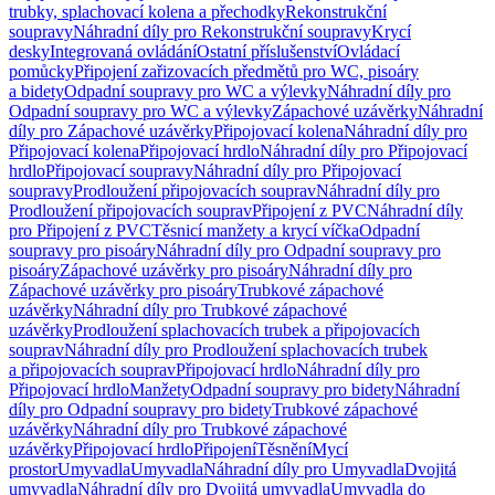
trubky, splachovací kolena a přechodky
Rekonstrukční
soupravy
Náhradní díly pro Rekonstrukční soupravy
Krycí
desky
Integrovaná ovládání
Ostatní příslušenství
Ovládací
pomůcky
Připojení zařizovacích předmětů pro WC, pisoáry
a bidety
Odpadní soupravy pro WC a výlevky
Náhradní díly pro
Odpadní soupravy pro WC a výlevky
Zápachové uzávěrky
Náhradní
díly pro Zápachové uzávěrky
Připojovací kolena
Náhradní díly pro
Připojovací kolena
Připojovací hrdlo
Náhradní díly pro Připojovací
hrdlo
Připojovací soupravy
Náhradní díly pro Připojovací
soupravy
Prodloužení připojovacích souprav
Náhradní díly pro
Prodloužení připojovacích souprav
Připojení z PVC
Náhradní díly
pro Připojení z PVC
Těsnicí manžety a krycí víčka
Odpadní
soupravy pro pisoáry
Náhradní díly pro Odpadní soupravy pro
pisoáry
Zápachové uzávěrky pro pisoáry
Náhradní díly pro
Zápachové uzávěrky pro pisoáry
Trubkové zápachové
uzávěrky
Náhradní díly pro Trubkové zápachové
uzávěrky
Prodloužení splachovacích trubek a připojovacích
souprav
Náhradní díly pro Prodloužení splachovacích trubek
a připojovacích souprav
Připojovací hrdlo
Náhradní díly pro
Připojovací hrdlo
Manžety
Odpadní soupravy pro bidety
Náhradní
díly pro Odpadní soupravy pro bidety
Trubkové zápachové
uzávěrky
Náhradní díly pro Trubkové zápachové
uzávěrky
Připojovací hrdlo
Připojení
Těsnění
Mycí
prostor
Umyvadla
Umyvadla
Náhradní díly pro Umyvadla
Dvojitá
umyvadla
Náhradní díly pro Dvojitá umyvadla
Umyvadla do