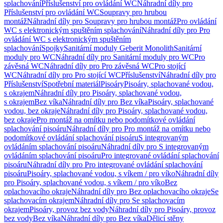
splachování
Příslušenství pro ovládání WC
Náhradní díly pro
Příslušenství pro ovládání WC
Soupravy pro hrubou
montáž
Náhradní díly pro Soupravy pro hrubou montáž
Pro ovládání
WC s elektronickým spuštěním splachování
Náhradní díly pro Pro
ovládání WC s elektronickým spuštěním
splachování
Spojky
Sanitární moduly Geberit Monolith
Sanitární
moduly pro WC
Náhradní díly pro Sanitární moduly pro WC
Pro
závěsná WC
Náhradní díly pro Pro závěsná WC
Pro stojící
WC
Náhradní díly pro Pro stojící WC
Příslušenství
Náhradní díly pro
Příslušenství
Spotřební materiál
Pisoáry
Pisoáry, splachované vodou,
s okrajem
Náhradní díly pro Pisoáry, splachované vodou,
s okrajem
Bez víka
Náhradní díly pro Bez víka
Pisoáry, splachované
vodou, bez okraje
Náhradní díly pro Pisoáry, splachované vodou,
bez okraje
Pro montáž na omítku nebo podomítkové ovládání
splachování pisoáru
Náhradní díly pro Pro montáž na omítku nebo
podomítkové ovládání splachování pisoáru
S integrovaným
ovládáním splachování pisoáru
Náhradní díly pro S integrovaným
ovládáním splachování pisoáru
Pro integrované ovládání splachování
pisoáru
Náhradní díly pro Pro integrované ovládání splachování
pisoáru
Pisoáry, splachované vodou, s víkem / pro víko
Náhradní díly
pro Pisoáry, splachované vodou, s víkem / pro víko
Bez
oplachovacího okraje
Náhradní díly pro Bez oplachovacího okraje
Se
splachovacím okrajem
Náhradní díly pro Se splachovacím
okrajem
Pisoáry, provoz bez vody
Náhradní díly pro Pisoáry, provoz
bez vody
Bez víka
Náhradní díly pro Bez víka
Dělicí stěny