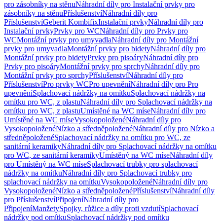
pro zásobníky na stěnu
Náhradní díly pro Instalační prvky pro
zásobníky na stěnu
Příslušenství
Náhradní díly pro
Příslušenství
Geberit Kombifix
Instalační prvky
Náhradní díly pro
Instalační prvky
Prvky pro WC
Náhradní díly pro Prvky pro
WC
Montážní prvky pro umyvadla
Náhradní díly pro Montážní
prvky pro umyvadla
Montážní prvky pro bidety
Náhradní díly pro
Montážní prvky pro bidety
Prvky pro pisoáry
Náhradní díly pro
Prvky pro pisoáry
Montážní prvky pro sprchy
Náhradní díly pro
Montážní prvky pro sprchy
Příslušenství
Náhradní díly pro
Příslušenství
Pro prvky WC
Pro upevnění
Náhradní díly pro Pro
upevnění
Splachovací nádržky na omítku
Splachovací nádržky na
omítku pro WC, z plastu
Náhradní díly pro Splachovací nádržky na
omítku pro WC, z plastu
Umístěné na WC míse
Náhradní díly pro
Umístěné na WC míse
Vysokopoložené
Náhradní díly pro
Vysokopoložené
Nízko a středněpoložené
Náhradní díly pro Nízko a
středněpoložené
Splachovací nádržky na omítku pro WC, ze
sanitární keramiky
Náhradní díly pro Splachovací nádržky na omítku
pro WC, ze sanitární keramiky
Umístěný na WC míse
Náhradní díly
pro Umístěný na WC míse
Splachovací trubky pro splachovací
nádržky na omítku
Náhradní díly pro Splachovací trubky pro
splachovací nádržky na omítku
Vysokopoložené
Náhradní díly pro
Vysokopoložené
Nízko a středněpoložené
Příslušenství
Náhradní díly
pro Příslušenství
Připojení
Náhradní díly pro
Připojení
Manžety
Spojky, růžice a díly proti vzdutí
Splachovací
nádržky pod omítku
Splachovací nádržky pod omítku