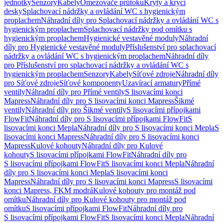
jednotky
Senzory
Kabely
Omezovače průtoku
Kryty a krycí
desky
Splachovací nádržky a ovládání WC s hygienickým
proplachem
Náhradní díly pro Splachovací nádržky a ovládání WC s
hygienickým proplachem
Splachovací nádržky pod omítku s
hygienickým proplachem
Hygienické vestavěné moduly
Náhradní
díly pro Hygienické vestavěné moduly
Příslušenství pro splachovací
nádržky a ovládání WC s hygienickým proplachem
Náhradní díly
pro Příslušenství pro splachovací nádržky a ovládání WC s
hygienickým proplachem
Senzory
Kabely
Síťové zdroje
Náhradní díly
pro Síťové zdroje
Síťové komponenty
Uzavírací armatury
Přímé
ventily
Náhradní díly pro Přímé ventily
S lisovacími konci
Mapress
Náhradní díly pro S lisovacími konci Mapress
Šikmé
ventily
Náhradní díly pro Šikmé ventily
S lisovacími přípojkami
FlowFit
Náhradní díly pro S lisovacími přípojkami FlowFit
S
lisovacími konci Mepla
Náhradní díly pro S lisovacími konci Mepla
S
lisovacími konci Mapress
Náhradní díly pro S lisovacími konci
Mapress
Kulové kohouty
Náhradní díly pro Kulové
kohouty
S lisovacími přípojkami FlowFit
Náhradní díly pro
S lisovacími přípojkami FlowFit
S lisovacími konci Mepla
Náhradní
díly pro S lisovacími konci Mepla
S lisovacími konci
Mapress
Náhradní díly pro S lisovacími konci Mapress
S lisovacími
konci Mapress, FKM modrá
Kulové kohouty pro montáž pod
omítku
Náhradní díly pro Kulové kohouty pro montáž pod
omítku
S lisovacími přípojkami FlowFit
Náhradní díly pro
S lisovacími přípojkami FlowFit
S lisovacími konci Mepla
Náhradní