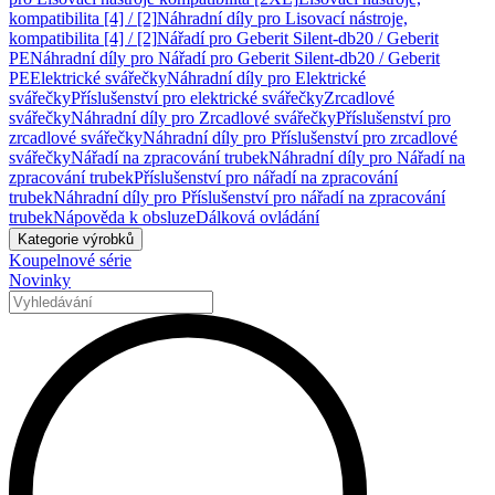
kompatibilita [4] / [2]
Náhradní díly pro Lisovací nástroje,
kompatibilita [4] / [2]
Nářadí pro Geberit Silent-db20 / Geberit
PE
Náhradní díly pro Nářadí pro Geberit Silent-db20 / Geberit
PE
Elektrické svářečky
Náhradní díly pro Elektrické
svářečky
Příslušenství pro elektrické svářečky
Zrcadlové
svářečky
Náhradní díly pro Zrcadlové svářečky
Příslušenství pro
zrcadlové svářečky
Náhradní díly pro Příslušenství pro zrcadlové
svářečky
Nářadí na zpracování trubek
Náhradní díly pro Nářadí na
zpracování trubek
Příslušenství pro nářadí na zpracování
trubek
Náhradní díly pro Příslušenství pro nářadí na zpracování
trubek
Nápověda k obsluze
Dálková ovládání
Kategorie výrobků
Koupelnové série
Novinky