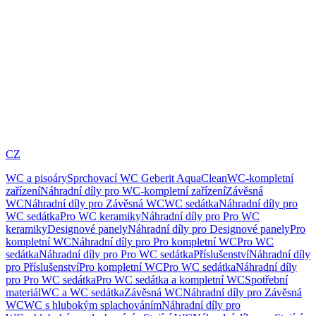
CZ
WC a pisoáry
Sprchovací WC Geberit AquaClean
WC-kompletní
zařízení
Náhradní díly pro WC-kompletní zařízení
Závěsná
WC
Náhradní díly pro Závěsná WC
WC sedátka
Náhradní díly pro
WC sedátka
Pro WC keramiky
Náhradní díly pro Pro WC
keramiky
Designové panely
Náhradní díly pro Designové panely
Pro
kompletní WC
Náhradní díly pro Pro kompletní WC
Pro WC
sedátka
Náhradní díly pro Pro WC sedátka
Příslušenství
Náhradní díly
pro Příslušenství
Pro kompletní WC
Pro WC sedátka
Náhradní díly
pro Pro WC sedátka
Pro WC sedátka a kompletní WC
Spotřební
materiál
WC a WC sedátka
Závěsná WC
Náhradní díly pro Závěsná
WC
WC s hlubokým splachováním
Náhradní díly pro