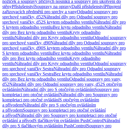
nožiček a soupravy příčných nosníků a soupravy pro ukotvení do
stěny
Příslušenství
Soupravy na opravy
Další příslušenství
Připojení
zařizovacích předmětů pro sprchy a vany
Odpadní soupravy pro
sprchové vaničky, d52
Náhradní díly pro Odpadní soupravy pro
sprchové vaničky, d52
S krytem odpadního ventilu
Náhradní díly pro
S krytem odpadního ventilu
Bez krytu odpadního ventilu
Náhradní
díly pro Bez krytu odpadního ventilu
Kryty odpadního
ventilu
Náhradní díly pro Kryty odpadního ventilu
Odpadní soupravy
pro sprchové vaničky, d90
Náhradní díly pro Odpadní soupravy pro
sprchové vaničky, d90
S krytem odpadního ventilu
Náhradní díly pro
S krytem odpadního ventilu
Bez krytu odpadního ventilu
Náhradní
díly pro Bez krytu odpadního ventilu
Kryty odpadního
ventilu
Náhradní díly pro Kryty odpadního ventilu
Odpadní soupravy
pro sprchové vaničky Sestra
Náhradní díly pro Odpadní soupravy
pro sprchové vaničky Sestra
Bez krytu odpadního ventilu
Náhradní
díly pro Bez krytu odpadního ventilu
Odpadní soupravy pro vany,
d52
Náhradní díly pro Odpadní soupravy pro vany, d52
S otočným
ovládáním
Náhradní díly pro S otočným ovládáním
Soupravy pro
kompletaci pro otočné ovládání
Náhradní díly pro Soupravy pro
kompletaci pro otočné ovládání
S otočným ovládáním
a přívodem
Náhradní díly pro S otočným ovládáním
a přívodem
Soupravy pro kompletaci pro otočné ovládání
a přívod
Náhradní díly pro Soupravy pro kompletaci pro otočné
ovládání a přívod
S tlačítkovým ovládáním PushControl
Náhradní
díly pro S tlačítkovým ovládáním PushControl
Soupravy pro