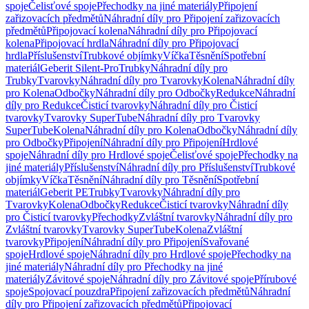
spoje
Čelisťové spoje
Přechodky na jiné materiály
Připojení
zařizovacích předmětů
Náhradní díly pro Připojení zařizovacích
předmětů
Připojovací kolena
Náhradní díly pro Připojovací
kolena
Připojovací hrdla
Náhradní díly pro Připojovací
hrdla
Příslušenství
Trubkové objímky
Víčka
Těsnění
Spotřební
materiál
Geberit Silent-Pro
Trubky
Náhradní díly pro
Trubky
Tvarovky
Náhradní díly pro Tvarovky
Kolena
Náhradní díly
pro Kolena
Odbočky
Náhradní díly pro Odbočky
Redukce
Náhradní
díly pro Redukce
Čisticí tvarovky
Náhradní díly pro Čisticí
tvarovky
Tvarovky SuperTube
Náhradní díly pro Tvarovky
SuperTube
Kolena
Náhradní díly pro Kolena
Odbočky
Náhradní díly
pro Odbočky
Připojení
Náhradní díly pro Připojení
Hrdlové
spoje
Náhradní díly pro Hrdlové spoje
Čelisťové spoje
Přechodky na
jiné materiály
Příslušenství
Náhradní díly pro Příslušenství
Trubkové
objímky
Víčka
Těsnění
Náhradní díly pro Těsnění
Spotřební
materiál
Geberit PE
Trubky
Tvarovky
Náhradní díly pro
Tvarovky
Kolena
Odbočky
Redukce
Čisticí tvarovky
Náhradní díly
pro Čisticí tvarovky
Přechodky
Zvláštní tvarovky
Náhradní díly pro
Zvláštní tvarovky
Tvarovky SuperTube
Kolena
Zvláštní
tvarovky
Připojení
Náhradní díly pro Připojení
Svařované
spoje
Hrdlové spoje
Náhradní díly pro Hrdlové spoje
Přechodky na
jiné materiály
Náhradní díly pro Přechodky na jiné
materiály
Závitové spoje
Náhradní díly pro Závitové spoje
Přírubové
spoje
Spojovací pouzdra
Připojení zařizovacích předmětů
Náhradní
díly pro Připojení zařizovacích předmětů
Připojovací