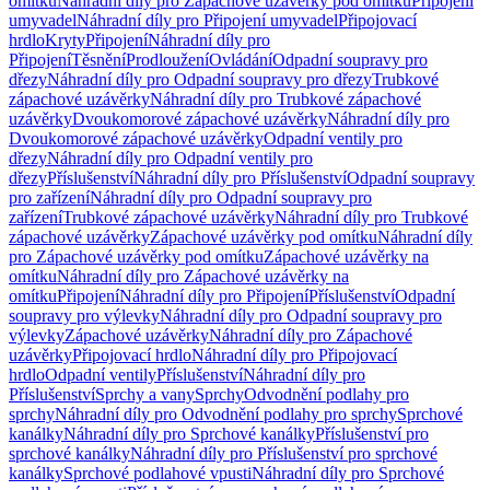
omítku
Náhradní díly pro Zápachové uzávěrky pod omítku
Připojení
umyvadel
Náhradní díly pro Připojení umyvadel
Připojovací
hrdlo
Kryty
Připojení
Náhradní díly pro
Připojení
Těsnění
Prodloužení
Ovládání
Odpadní soupravy pro
dřezy
Náhradní díly pro Odpadní soupravy pro dřezy
Trubkové
zápachové uzávěrky
Náhradní díly pro Trubkové zápachové
uzávěrky
Dvoukomorové zápachové uzávěrky
Náhradní díly pro
Dvoukomorové zápachové uzávěrky
Odpadní ventily pro
dřezy
Náhradní díly pro Odpadní ventily pro
dřezy
Příslušenství
Náhradní díly pro Příslušenství
Odpadní soupravy
pro zařízení
Náhradní díly pro Odpadní soupravy pro
zařízení
Trubkové zápachové uzávěrky
Náhradní díly pro Trubkové
zápachové uzávěrky
Zápachové uzávěrky pod omítku
Náhradní díly
pro Zápachové uzávěrky pod omítku
Zápachové uzávěrky na
omítku
Náhradní díly pro Zápachové uzávěrky na
omítku
Připojení
Náhradní díly pro Připojení
Příslušenství
Odpadní
soupravy pro výlevky
Náhradní díly pro Odpadní soupravy pro
výlevky
Zápachové uzávěrky
Náhradní díly pro Zápachové
uzávěrky
Připojovací hrdlo
Náhradní díly pro Připojovací
hrdlo
Odpadní ventily
Příslušenství
Náhradní díly pro
Příslušenství
Sprchy a vany
Sprchy
Odvodnění podlahy pro
sprchy
Náhradní díly pro Odvodnění podlahy pro sprchy
Sprchové
kanálky
Náhradní díly pro Sprchové kanálky
Příslušenství pro
sprchové kanálky
Náhradní díly pro Příslušenství pro sprchové
kanálky
Sprchové podlahové vpusti
Náhradní díly pro Sprchové