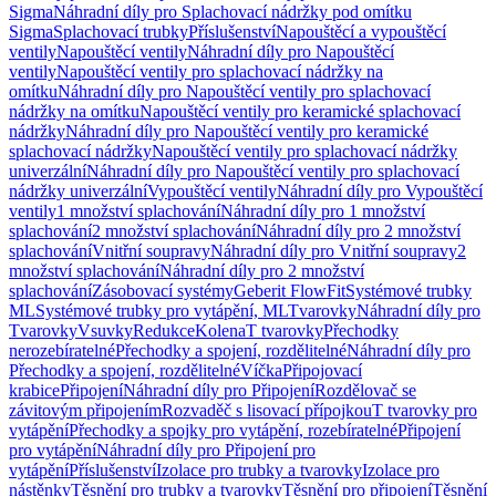
Sigma
Náhradní díly pro Splachovací nádržky pod omítku
Sigma
Splachovací trubky
Příslušenství
Napouštěcí a vypouštěcí
ventily
Napouštěcí ventily
Náhradní díly pro Napouštěcí
ventily
Napouštěcí ventily pro splachovací nádržky na
omítku
Náhradní díly pro Napouštěcí ventily pro splachovací
nádržky na omítku
Napouštěcí ventily pro keramické splachovací
nádržky
Náhradní díly pro Napouštěcí ventily pro keramické
splachovací nádržky
Napouštěcí ventily pro splachovací nádržky
univerzální
Náhradní díly pro Napouštěcí ventily pro splachovací
nádržky univerzální
Vypouštěcí ventily
Náhradní díly pro Vypouštěcí
ventily
1 množství splachování
Náhradní díly pro 1 množství
splachování
2 množství splachování
Náhradní díly pro 2 množství
splachování
Vnitřní soupravy
Náhradní díly pro Vnitřní soupravy
2
množství splachování
Náhradní díly pro 2 množství
splachování
Zásobovací systémy
Geberit FlowFit
Systémové trubky
ML
Systémové trubky pro vytápění, ML
Tvarovky
Náhradní díly pro
Tvarovky
Vsuvky
Redukce
Kolena
T tvarovky
Přechodky
nerozebíratelné
Přechodky a spojení, rozdělitelné
Náhradní díly pro
Přechodky a spojení, rozdělitelné
Víčka
Připojovací
krabice
Připojení
Náhradní díly pro Připojení
Rozdělovač se
závitovým připojením
Rozvaděč s lisovací přípojkou
T tvarovky pro
vytápění
Přechodky a spojky pro vytápění, rozebíratelné
Připojení
pro vytápění
Náhradní díly pro Připojení pro
vytápění
Příslušenství
Izolace pro trubky a tvarovky
Izolace pro
nástěnky
Těsnění pro trubky a tvarovky
Těsnění pro připojení
Těsnění