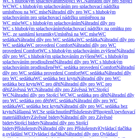
WC s hlubokým splachováním
Stojící WC
Náhradní díly pro Stojící
WC
WC s hlubokým splachováním pro splachovací nádržku
umístěnou na WC míse
Náhradní díly pro WC s hlubokým
splachováním pro splachovací nádržku umístěnou na
WC míse
WC s hlubokým splachováním
Náhradní díly pro
WC s hlubokým splachováním
Splachovací nádržky na omítku pro
WC, ze sanitární keramiky
Umístěná na WC míse
WC
sedátka
Náhradní díly pro WC sedátka
WC sedátka
Náhradní díly pro
WC sedátka
WC provedení Comfort
Náhradní díly pro WC
provedení Comfort
WC s hlubokým splachováním zvýšené
Náhradní
díly pro WC s hlubokým splachováním zvýšené
WC s hlubokým
splachováním prodloužené
Náhradní díly pro WC s hlubokým
splachováním prodloužené
WC sedátka provedení Comfort
Náhradní
díly pro WC sedátka provedení Comfort
WC sedátka
Náhradní díly
pro WC sedátka
WC sedátka bez krytu
Náhradní díly pro WC
sedátka bez krytu
WC pro děti
Náhradní díly pro WC pro
děti
Závěsná WC
Náhradní díly pro Závěsná WC
Stojící
WC
Náhradní díly pro Stojící WC
WC sedátka pro děti
Náhradní díly
pro WC sedátka pro děti
WC sedátka
Náhradní díly pro WC
sedátka
WC sedátka bez krytu
Náhradní díly pro WC sedátka bez
krytu
Nášlapná WC
Se spláchnutím
Příslušenství
Připojení
Upevňovací
materiál
Bidety
Závěsné bidety
Náhradní díly pro Závěsné
bidety
Stojící bidety
Náhradní díly pro Stojící
bidety
Příslušenství
Náhradní díly pro Příslušenství
Ovládací tlačítka
a ovládání WC
Ovládací tlačítka
Náhradní díly pro Ovládací