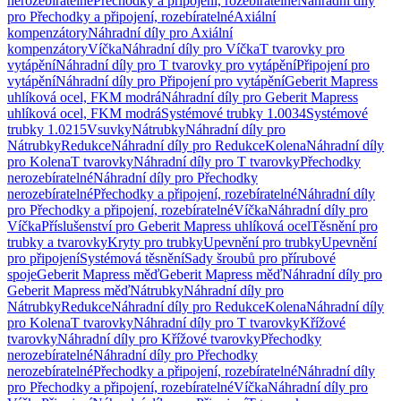
nerozebíratelné
Přechodky a připojení, rozebíratelné
Náhradní díly
pro Přechodky a připojení, rozebíratelné
Axiální
kompenzátory
Náhradní díly pro Axiální
kompenzátory
Víčka
Náhradní díly pro Víčka
T tvarovky pro
vytápění
Náhradní díly pro T tvarovky pro vytápění
Připojení pro
vytápění
Náhradní díly pro Připojení pro vytápění
Geberit Mapress
uhlíková ocel, FKM modrá
Náhradní díly pro Geberit Mapress
uhlíková ocel, FKM modrá
Systémové trubky 1.0034
Systémové
trubky 1.0215
Vsuvky
Nátrubky
Náhradní díly pro
Nátrubky
Redukce
Náhradní díly pro Redukce
Kolena
Náhradní díly
pro Kolena
T tvarovky
Náhradní díly pro T tvarovky
Přechodky
nerozebíratelné
Náhradní díly pro Přechodky
nerozebíratelné
Přechodky a připojení, rozebíratelné
Náhradní díly
pro Přechodky a připojení, rozebíratelné
Víčka
Náhradní díly pro
Víčka
Příslušenství pro Geberit Mapress uhlíková ocel
Těsnění pro
trubky a tvarovky
Kryty pro trubky
Upevnění pro trubky
Upevnění
pro připojení
Systémová těsnění
Sady šroubů pro přírubové
spoje
Geberit Mapress měď
Geberit Mapress měď
Náhradní díly pro
Geberit Mapress měď
Nátrubky
Náhradní díly pro
Nátrubky
Redukce
Náhradní díly pro Redukce
Kolena
Náhradní díly
pro Kolena
T tvarovky
Náhradní díly pro T tvarovky
Křížové
tvarovky
Náhradní díly pro Křížové tvarovky
Přechodky
nerozebíratelné
Náhradní díly pro Přechodky
nerozebíratelné
Přechodky a připojení, rozebíratelné
Náhradní díly
pro Přechodky a připojení, rozebíratelné
Víčka
Náhradní díly pro