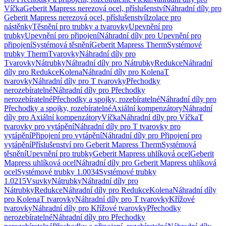
Víčka
Geberit Mapress nerezová ocel, příslušenství
Náhradní díly pro
Geberit Mapress nerezová ocel, příslušenství
Izolace pro
nástěnky
Těsnění pro trubky a tvarovky
Upevnění pro
trubky
Upevnění pro připojení
Náhradní díly pro Upevnění pro
připojení
Systémová těsnění
Geberit Mapress Therm
Systémové
trubky Therm
Tvarovky
Náhradní díly pro
Tvarovky
Nátrubky
Náhradní díly pro Nátrubky
Redukce
Náhradní
díly pro Redukce
Kolena
Náhradní díly pro Kolena
T
tvarovky
Náhradní díly pro T tvarovky
Přechodky
nerozebíratelné
Náhradní díly pro Přechodky
nerozebíratelné
Přechodky a spojky, rozebíratelné
Náhradní díly pro
Přechodky a spojky, rozebíratelné
Axiální kompenzátory
Náhradní
díly pro Axiální kompenzátory
Víčka
Náhradní díly pro Víčka
T
tvarovky pro vytápění
Náhradní díly pro T tvarovky pro
vytápění
Připojení pro vytápění
Náhradní díly pro Připojení pro
vytápění
Příslušenství pro Geberit Mapress Therm
Systémová
těsnění
Upevnění pro trubky
Geberit Mapress uhlíková ocel
Geberit
Mapress uhlíková ocel
Náhradní díly pro Geberit Mapress uhlíková
ocel
Systémové trubky 1.0034
Systémové trubky
1.0215
Vsuvky
Nátrubky
Náhradní díly pro
Nátrubky
Redukce
Náhradní díly pro Redukce
Kolena
Náhradní díly
pro Kolena
T tvarovky
Náhradní díly pro T tvarovky
Křížové
tvarovky
Náhradní díly pro Křížové tvarovky
Přechodky
nerozebíratelné
Náhradní díly pro Přechodky