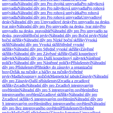
umyvadla
Náhradní díly pro Pro dvojitá umyvadla
Pro nábytková
umyvadla
Náhradní díly pro Pro nábytková umyvadla
Pro rohová
umývátka
Náhradní díly pro Pro rohová umývátka
Pro rohová
umyvadla
Náhradní díly pro Pro rohová umyvadla
Umyvadlové
desky
Náhradní díly pro Umyvadlové desky
Pro umyvadlo na desku,
tvar mísy
Náhradní díly pro Pro umyvadlo na desku, tvar mísy
Pro
umyvadlo na desku, pravoúhlé
Náhradní díly pro Pro umyvadlo na
desku, pravoúhlé
Boční prvky
Náhradní díly pro Boční prvky
Nízké
boční skříňky
Náhradní díly pro Nízké boční skříňky
Vysoká
skříň
Náhradní díly pro Vysoká skříň
Středně vysoké
skříňky
Náhradní díly pro Středně vysoké skříňky
Závěsné
skříňky
Náhradní díly pro Závěsné skříňky
Další koupelnový
nábytek
Náhradní díly pro Další koupelnový nábytek
Nástěnné
poličky
Náhradní díly pro Nástěnné poličky
Příslušenství
Náhradní
díly pro Příslušenství
Přihrádky do zásuvky a organizační
boxy
Držák na ručníky a háčky na ručníky
Světelné
prvky
Madla
Soupravy nožiček
Magnetické tabule
Zásuvky
Náhradní
díly pro Zásuvky
Další příslušenství
Zrcadla a zrcadlové
skříňky
Zrcadlo
Náhradní díly pro Zrcadlo
S integrovaným
osvětlením
Náhradní díly pro S integrovaným osvětlením
Bez
integrovaného osvětlení
Zrcadlové skříňky
Náhradní díly pro
Zrcadlové skříňky
S integrovaným osvětlením
Náhradní díly pro
S integrovaným osvětlením
Bez integrovaného osvětlení
Náhradní
díly pro Bez integrovaného osvětlení
Příslušenství
Světelné
prvky
Madla
Další příslušenství
Zásuvky
Armatury
Umyvadlové