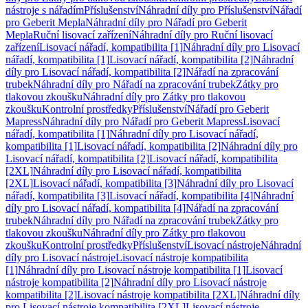
nástroje s nářadím
Příslušenství
Náhradní díly pro Příslušenství
Nářadí
pro Geberit Mepla
Náhradní díly pro Nářadí pro Geberit
Mepla
Ruční lisovací zařízení
Náhradní díly pro Ruční lisovací
zařízení
Lisovací nářadí, kompatibilita [1]
Náhradní díly pro Lisovací
nářadí, kompatibilita [1]
Lisovací nářadí, kompatibilita [2]
Náhradní
díly pro Lisovací nářadí, kompatibilita [2]
Nářadí na zpracování
trubek
Náhradní díly pro Nářadí na zpracování trubek
Zátky pro
tlakovou zkoušku
Náhradní díly pro Zátky pro tlakovou
zkoušku
Kontrolní prostředky
Příslušenství
Nářadí pro Geberit
Mapress
Náhradní díly pro Nářadí pro Geberit Mapress
Lisovací
nářadí, kompatibilita [1]
Náhradní díly pro Lisovací nářadí,
kompatibilita [1]
Lisovací nářadí, kompatibilita [2]
Náhradní díly pro
Lisovací nářadí, kompatibilita [2]
Lisovací nářadí, kompatibilita
[2XL]
Náhradní díly pro Lisovací nářadí, kompatibilita
[2XL]
Lisovací nářadí, kompatibilita [3]
Náhradní díly pro Lisovací
nářadí, kompatibilita [3]
Lisovací nářadí, kompatibilita [4]
Náhradní
díly pro Lisovací nářadí, kompatibilita [4]
Nářadí na zpracování
trubek
Náhradní díly pro Nářadí na zpracování trubek
Zátky pro
tlakovou zkoušku
Náhradní díly pro Zátky pro tlakovou
zkoušku
Kontrolní prostředky
Příslušenství
Lisovací nástroje
Náhradní
díly pro Lisovací nástroje
Lisovací nástroje kompatibilita
[1]
Náhradní díly pro Lisovací nástroje kompatibilita [1]
Lisovací
nástroje kompatibilita [2]
Náhradní díly pro Lisovací nástroje
kompatibilita [2]
Lisovací nástroje kompatibilita [2XL]
Náhradní díly
pro Lisovací nástroje kompatibilita [2XL]
Lisovací nástroje,