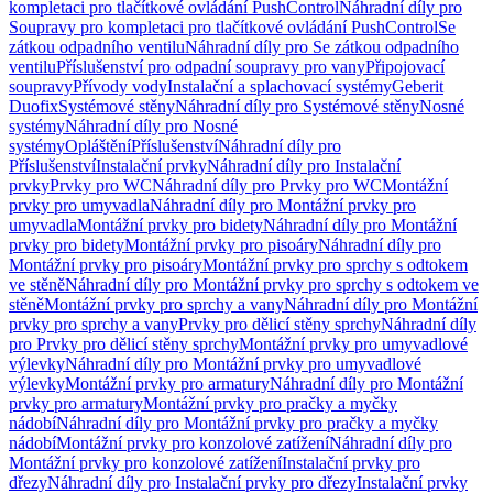
kompletaci pro tlačítkové ovládání PushControl
Náhradní díly pro
Soupravy pro kompletaci pro tlačítkové ovládání PushControl
Se
zátkou odpadního ventilu
Náhradní díly pro Se zátkou odpadního
ventilu
Příslušenství pro odpadní soupravy pro vany
Připojovací
soupravy
Přívody vody
Instalační a splachovací systémy
Geberit
Duofix
Systémové stěny
Náhradní díly pro Systémové stěny
Nosné
systémy
Náhradní díly pro Nosné
systémy
Opláštění
Příslušenství
Náhradní díly pro
Příslušenství
Instalační prvky
Náhradní díly pro Instalační
prvky
Prvky pro WC
Náhradní díly pro Prvky pro WC
Montážní
prvky pro umyvadla
Náhradní díly pro Montážní prvky pro
umyvadla
Montážní prvky pro bidety
Náhradní díly pro Montážní
prvky pro bidety
Montážní prvky pro pisoáry
Náhradní díly pro
Montážní prvky pro pisoáry
Montážní prvky pro sprchy s odtokem
ve stěně
Náhradní díly pro Montážní prvky pro sprchy s odtokem ve
stěně
Montážní prvky pro sprchy a vany
Náhradní díly pro Montážní
prvky pro sprchy a vany
Prvky pro dělicí stěny sprchy
Náhradní díly
pro Prvky pro dělicí stěny sprchy
Montážní prvky pro umyvadlové
výlevky
Náhradní díly pro Montážní prvky pro umyvadlové
výlevky
Montážní prvky pro armatury
Náhradní díly pro Montážní
prvky pro armatury
Montážní prvky pro pračky a myčky
nádobí
Náhradní díly pro Montážní prvky pro pračky a myčky
nádobí
Montážní prvky pro konzolové zatížení
Náhradní díly pro
Montážní prvky pro konzolové zatížení
Instalační prvky pro
dřezy
Náhradní díly pro Instalační prvky pro dřezy
Instalační prvky