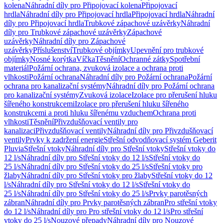
kolena
Náhradní díly pro Připojovací kolena
Připojovací
hrdla
Náhradní díly pro Připojovací hrdla
Připojovací hrdla
Náhradní
díly pro Připojovací hrdla
Trubkové zápachové uzávěrky
Náhradní
díly pro Trubkové zápachové uzávěrky
Zápachové
uzávěrky
Náhradní díly pro Zápachové
uzávěrky
Příslušenství
Trubkové objímky
Upevnění pro trubkové
objímky
Nosné korýtka
Víčka
Těsnění
Ochranné zátky
Spotřební
materiál
Požární ochrana, zvuková izolace a ochrana proti
vlhkosti
Požární ochrana
Náhradní díly pro Požární ochrana
Požární
ochrana pro kanalizační systémy
Náhradní díly pro Požární ochrana
pro kanalizační systémy
Zvuková izolace
Izolace pro přerušení hluku
šířeného konstrukcemi
Izolace pro přerušení hluku šířeného
konstrukcemi a proti hluku šířenému vzduchem
Ochrana proti
vlhkosti
Těsnění
Přivzdušňovací ventily pro
kanalizaci
Přivzdušňovací ventily
Náhradní díly pro Přivzdušňovací
ventily
Prvky k zadržení energie
Střešní odvodňovací systém Geberit
Pluvia
Střešní vtoky
Náhradní díly pro Střešní vtoky
Střešní vtoky do
12 l/s
Náhradní díly pro Střešní vtoky do 12 l/s
Střešní vtoky do
25 l/s
Náhradní díly pro Střešní vtoky do 25 l/s
Střešní vtoky pro
žlaby
Náhradní díly pro Střešní vtoky pro žlaby
Střešní vtoky do 12
l/s
Náhradní díly pro Střešní vtoky do 12 l/s
Střešní vtoky do
25 l/s
Náhradní díly pro Střešní vtoky do 25 l/s
Prvky parotěsných
zábran
Náhradní díly pro Prvky parotěsných zábran
Pro střešní vtoky
do 12 l/s
Náhradní díly pro Pro střešní vtoky do 12 l/s
Pro střešní
vtoky do 25 l/s
Nouzové přepady
Náhradní díly pro Nouzové