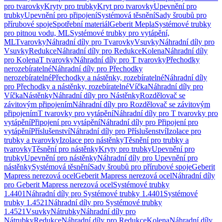
pro tvarovky
Kryty pro trubky
Kryt pro tvarovky
Upevnění pro
trubky
Upevnění pro připojení
Systémová těsnění
Sady šroubů pro
přírubové spoje
Spotřební materiál
Geberit Mepla
Systémové trubky
pro pitnou vodu, ML
Systémové trubky pro vytápění,
ML
Tvarovky
Náhradní díly pro Tvarovky
Vsuvky
Náhradní díly pro
Vsuvky
Redukce
Náhradní díly pro Redukce
Kolena
Náhradní díly
pro Kolena
T tvarovky
Náhradní díly pro T tvarovky
Přechodky
nerozebíratelné
Náhradní díly pro Přechodky
nerozebíratelné
Přechodky a nástěnky, rozebíratelné
Náhradní díly
pro Přechodky a nástěnky, rozebíratelné
Víčka
Náhradní díly pro
Víčka
Nástěnky
Náhradní díly pro Nástěnky
Rozdělovač se
závitovým připojením
Náhradní díly pro Rozdělovač se závitovým
připojením
T tvarovky pro vytápění
Náhradní díly pro T tvarovky pro
vytápění
Připojení pro vytápění
Náhradní díly pro Připojení pro
vytápění
Příslušenství
Náhradní díly pro Příslušenství
Izolace pro
trubky a tvarovky
Izolace pro nástěnky
Těsnění pro trubky a
tvarovky
Těsnění pro nástěnky
Kryty pro trubky
Upevnění pro
trubky
Upevnění pro nástěnky
Náhradní díly pro Upevnění pro
nástěnky
Systémová těsnění
Sady šroubů pro přírubové spoje
Geberit
Mapress nerezová ocel
Geberit Mapress nerezová ocel
Náhradní díly
pro Geberit Mapress nerezová ocel
Systémové trubky
1.4401
Náhradní díly pro Systémové trubky 1.4401
Systémové
trubky 1.4521
Náhradní díly pro Systémové trubky
1.4521
Vsuvky
Nátrubky
Náhradní díly pro
Nátrubky
Redukce
Náhradní díly pro Redukce
Kolena
Náhradní díly