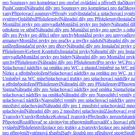
pro Soupravy pro kompletaci pro otočné ovládání a přívod
S tlačítko
PushControl
Náhradní díly pro Soupravy pro kompletaci pro tlačítko
vany
Připojovací soupravy
Přívody vody
Instalační a splachovací syst
systémy
Opláštění
Příslušenství
Náhradní díly pro Příslušenství
Instalač
Montážní prvky pro umyvadla
Montážní prvky pro bidety
Náhradní dí
odtokem ve stěně
Náhradní díly pro Montážní prvky pro sprchy s odt
díly pro Prvky pro dělicí stěny sprchy
Montážní prvky pro umyvadlov
armatury
Montážní prvky pro pračky a myčky nádobí
Náhradní díly p
zatížení
Instalační prvky pro dřezy
Náhradní díly pro Instalační prvky 
Příslušenství
Geberit Kombifix
Instalační prvky
Náhradní díly pro Insta
umyvadla
Montážní prvky pro bidety
Náhradní díly pro Montážní prvk
sprchy
Příslušenství
Náhradní díly pro Příslušenství
Pro prvky WC
Pro 
Splachovací nádržky na omítku pro WC, z plastu
Umístěné na WC mí
Nízko a středněpoložené
Splachovací nádržky na omítku pro WC, ze s
Umístěný na WC míse
Splachovací trubky pro splachovací nádržky n
a středněpoložené
Příslušenství
Náhradní díly pro Příslušenství
Připojen
Sigma
Náhradní díly pro Splachovací nádržky pod omítku Sigma
Spla
splachovací nádržky na omítku
Náhradní díly pro Napouštěcí ventily 
splachovací nádržky
Napouštěcí ventily pro splachovací nádržky univ
množství splachování
Náhradní díly pro 1 množství splachování
2 mno
splachování
Náhradní díly pro 2 množství splachování
Zásobovací sys
Tvarovky
Vsuvky
Redukce
Kolena
T tvarovky
Přechodky nerozebíratel
Připojení
Rozdělovač se závitovým připojením
Rozvaděč s lisovací př
vytápění
Příslušenství
Izolace pro trubky a tvarovky
Izolace pro nástěn
pro připojení
Systémová těsnění
Sady šroubů pro přírubové spoje
Spotř