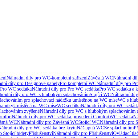
ení
Náhradní díly pro WC-kompletní zařízení
Závěsná WC
Náhradní dí
dní díly pro Designové panely
Pro kompletní WC
Náhradní díly pro P
Pro WC sedátka
Náhradní díly pro Pro WC sedátka
Pro WC sedátka a 
hradní díly pro WC s hlubokým splachováním
Stojící WC
Náhradní díly
lachováním pro splachovací nádržku umístěnou na WC míse
WC s hlu
eramiky
Umístěná na WC míse
WC sedátka
Náhradní díly pro WC sedát
lachováním zvýšené
Náhradní díly pro WC s hlubokým splachováním 
omfort
Náhradní díly pro WC sedátka provedení Comfort
WC sedátka
Ná
ěsná WC
Náhradní díly pro Závěsná WC
Stojící WC
Náhradní díly pro 
áhradní díly pro WC sedátka bez krytu
Nášlapná WC
Se spláchnutím
Př
 Stojící bidety
Příslušenství
Náhradní díly pro Příslušenství
Ovládací tla