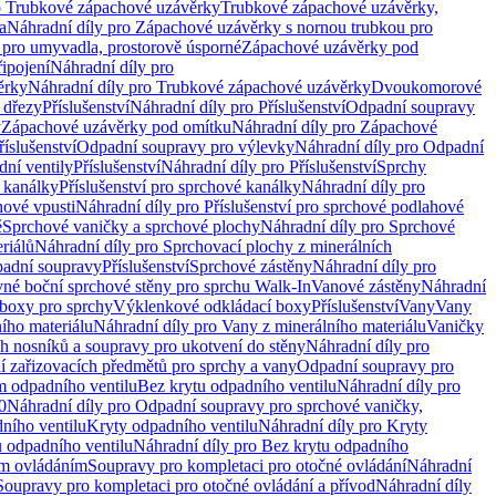
o Trubkové zápachové uzávěrky
Trubkové zápachové uzávěrky,
a
Náhradní díly pro Zápachové uzávěrky s nornou trubkou pro
 pro umyvadla, prostorově úsporné
Zápachové uzávěrky pod
řipojení
Náhradní díly pro
ěrky
Náhradní díly pro Trubkové zápachové uzávěrky
Dvoukomorové
 dřezy
Příslušenství
Náhradní díly pro Příslušenství
Odpadní soupravy
y
Zápachové uzávěrky pod omítku
Náhradní díly pro Zápachové
říslušenství
Odpadní soupravy pro výlevky
Náhradní díly pro Odpadní
ní ventily
Příslušenství
Náhradní díly pro Příslušenství
Sprchy
 kanálky
Příslušenství pro sprchové kanálky
Náhradní díly pro
hové vpusti
Náhradní díly pro Příslušenství pro sprchové podlahové
ě
Sprchové vaničky a sprchové plochy
Náhradní díly pro Sprchové
riálů
Náhradní díly pro Sprchovací plochy z minerálních
padní soupravy
Příslušenství
Sprchové zástěny
Náhradní díly pro
vné boční sprchové stěny pro sprchu Walk-In
Vanové zástěny
Náhradní
boxy pro sprchy
Výklenkové odkládací boxy
Příslušenství
Vany
Vany
ího materiálu
Náhradní díly pro Vany z minerálního materiálu
Vaničky
h nosníků a soupravy pro ukotvení do stěny
Náhradní díly pro
ní zařizovacích předmětů pro sprchy a vany
Odpadní soupravy pro
m odpadního ventilu
Bez krytu odpadního ventilu
Náhradní díly pro
0
Náhradní díly pro Odpadní soupravy pro sprchové vaničky,
ního ventilu
Kryty odpadního ventilu
Náhradní díly pro Kryty
 odpadního ventilu
Náhradní díly pro Bez krytu odpadního
ým ovládáním
Soupravy pro kompletaci pro otočné ovládání
Náhradní
Soupravy pro kompletaci pro otočné ovládání a přívod
Náhradní díly