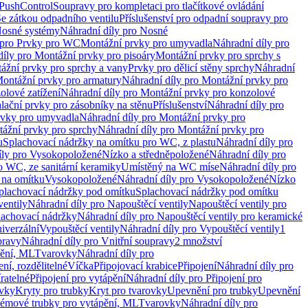
 PushControl
Soupravy pro kompletaci pro tlačítkové ovládání
Se zátkou odpadního ventilu
Příslušenství pro odpadní soupravy pro
osné systémy
Náhradní díly pro Nosné
 pro Prvky pro WC
Montážní prvky pro umyvadla
Náhradní díly pro
díly pro Montážní prvky pro pisoáry
Montážní prvky pro sprchy s
ážní prvky pro sprchy a vany
Prvky pro dělicí stěny sprchy
Náhradní
ontážní prvky pro armatury
Náhradní díly pro Montážní prvky pro
olové zatížení
Náhradní díly pro Montážní prvky pro konzolové
alační prvky pro zásobníky na stěnu
Příslušenství
Náhradní díly pro
rvky pro umyvadla
Náhradní díly pro Montážní prvky pro
ážní prvky pro sprchy
Náhradní díly pro Montážní prvky pro
u
Splachovací nádržky na omítku pro WC, z plastu
Náhradní díly pro
íly pro Vysokopoložené
Nízko a středněpoložené
Náhradní díly pro
o WC, ze sanitární keramiky
Umístěný na WC míse
Náhradní díly pro
 na omítku
Vysokopoložené
Náhradní díly pro Vysokopoložené
Nízko
plachovací nádržky pod omítku
Splachovací nádržky pod omítku
ventily
Náhradní díly pro Napouštěcí ventily
Napouštěcí ventily pro
lachovací nádržky
Náhradní díly pro Napouštěcí ventily pro keramické
iverzální
Vypouštěcí ventily
Náhradní díly pro Vypouštěcí ventily
1
pravy
Náhradní díly pro Vnitřní soupravy
2 množství
pění, ML
Tvarovky
Náhradní díly pro
ní, rozdělitelné
Víčka
Připojovací krabice
Připojení
Náhradní díly pro
ratelné
Připojení pro vytápění
Náhradní díly pro Připojení pro
ovky
Kryty pro trubky
Kryt pro tvarovky
Upevnění pro trubky
Upevnění
témové trubky pro vytápění, ML
Tvarovky
Náhradní díly pro