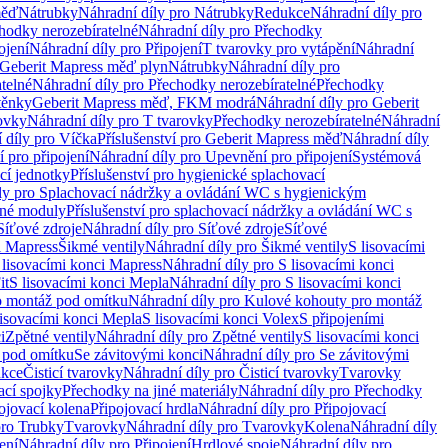
měď
Nátrubky
Náhradní díly pro Nátrubky
Redukce
Náhradní díly pro
hodky nerozebíratelné
Náhradní díly pro Přechodky
ojení
Náhradní díly pro Připojení
T tvarovky pro vytápění
Náhradní
 Geberit Mapress měď plyn
Nátrubky
Náhradní díly pro
telné
Náhradní díly pro Přechodky nerozebíratelné
Přechodky
těnky
Geberit Mapress měď, FKM modrá
Náhradní díly pro Geberit
ovky
Náhradní díly pro T tvarovky
Přechodky nerozebíratelné
Náhradní
 díly pro Víčka
Příslušenství pro Geberit Mapress měď
Náhradní díly
 pro připojení
Náhradní díly pro Upevnění pro připojení
Systémová
cí jednotky
Příslušenství pro hygienické splachovací
ly pro Splachovací nádržky a ovládání WC s hygienickým
ěné moduly
Příslušenství pro splachovací nádržky a ovládání WC s
Síťové zdroje
Náhradní díly pro Síťové zdroje
Síťové
i Mapress
Šikmé ventily
Náhradní díly pro Šikmé ventily
S lisovacími
 lisovacími konci Mapress
Náhradní díly pro S lisovacími konci
it
S lisovacími konci Mepla
Náhradní díly pro S lisovacími konci
o montáž pod omítku
Náhradní díly pro Kulové kohouty pro montáž
lisovacími konci Mepla
S lisovacími konci Volex
S připojeními
i
Zpětné ventily
Náhradní díly pro Zpětné ventily
S lisovacími konci
 pod omítku
Se závitovými konci
Náhradní díly pro Se závitovými
kce
Čisticí tvarovky
Náhradní díly pro Čisticí tvarovky
Tvarovky
ací spojky
Přechodky na jiné materiály
Náhradní díly pro Přechodky
ojovací kolena
Připojovací hrdla
Náhradní díly pro Připojovací
pro Trubky
Tvarovky
Náhradní díly pro Tvarovky
Kolena
Náhradní díly
ení
Náhradní díly pro Připojení
Hrdlové spoje
Náhradní díly pro