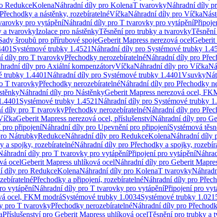
ro Redukce
Kolena
Náhradní díly pro Kolena
T tvarovky
Náhradní díly p
Přechodky a nástěnky, rozebíratelné
Víčka
Náhradní díly pro Víčka
Nást
varovky pro vytápění
Náhradní díly pro T tvarovky pro vytápění
Připoje
y a tvarovky
Izolace pro nástěnky
Těsnění pro trubky a tvarovky
Těsnění
Sady šroubů pro přírubové spoje
Geberit Mapress nerezová ocel
Geberit
4401
Systémové trubky 1.4521
Náhradní díly pro Systémové trubky 1.4
í díly pro T tvarovky
Přechodky nerozebíratelné
Náhradní díly pro Přec
hradní díly pro Axiální kompenzátory
Víčka
Náhradní díly pro Víčka
Ná
 trubky 1.4401
Náhradní díly pro Systémové trubky 1.4401
Vsuvky
Nát
ro T tvarovky
Přechodky nerozebíratelné
Náhradní díly pro Přechodky ne
stěnky
Náhradní díly pro Nástěnky
Geberit Mapress nerezová ocel, F
1.4401
Systémové trubky 1.4521
Náhradní díly pro Systémové trubky 1
í díly pro T tvarovky
Přechodky nerozebíratelné
Náhradní díly pro Přec
Víčka
Geberit Mapress nerezová ocel, příslušenství
Náhradní díly pro Ge
pro připojení
Náhradní díly pro Upevnění pro připojení
Systémová těsn
pro Nátrubky
Redukce
Náhradní díly pro Redukce
Kolena
Náhradní díly 
 a spojky, rozebíratelné
Náhradní díly pro Přechodky a spojky, rozebír
Náhradní díly pro T tvarovky pro vytápění
Připojení pro vytápění
Náhrad
vá ocel
Geberit Mapress uhlíková ocel
Náhradní díly pro Geberit Mapres
í díly pro Redukce
Kolena
Náhradní díly pro Kolena
T tvarovky
Náhradn
zebíratelné
Přechodky a připojení, rozebíratelné
Náhradní díly pro Přech
ro vytápění
Náhradní díly pro T tvarovky pro vytápění
Připojení pro vyt
ová ocel, FKM modrá
Systémové trubky 1.0034
Systémové trubky 1.021
y pro T tvarovky
Přechodky nerozebíratelné
Náhradní díly pro Přechodk
a
Příslušenství pro Geberit Mapress uhlíková ocel
Těsnění pro trubky a 