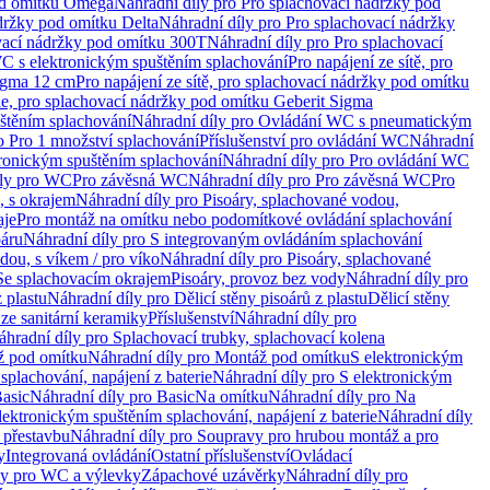
od omítku Omega
Náhradní díly pro Pro splachovací nádržky pod
držky pod omítku Delta
Náhradní díly pro Pro splachovací nádržky
vací nádržky pod omítku 300T
Náhradní díly pro Pro splachovací
C s elektronickým spuštěním splachování
Pro napájení ze sítě, pro
Sigma 12 cm
Pro napájení ze sítě, pro splachovací nádržky pod omítku
rie, pro splachovací nádržky pod omítku Geberit Sigma
těním splachování
Náhradní díly pro Ovládání WC s pneumatickým
o Pro 1 množství splachování
Příslušenství pro ovládání WC
Náhradní
ronickým spuštěním splachování
Náhradní díly pro Pro ovládání WC
uly pro WC
Pro závěsná WC
Náhradní díly pro Pro závěsná WC
Pro
, s okrajem
Náhradní díly pro Pisoáry, splachované vodou,
aje
Pro montáž na omítku nebo podomítkové ovládání splachování
oáru
Náhradní díly pro S integrovaným ovládáním splachování
dou, s víkem / pro víko
Náhradní díly pro Pisoáry, splachované
 Se splachovacím okrajem
Pisoáry, provoz bez vody
Náhradní díly pro
z plastu
Náhradní díly pro Dělicí stěny pisoárů z plastu
Dělicí stěny
 ze sanitární keramiky
Příslušenství
Náhradní díly pro
áhradní díly pro Splachovací trubky, splachovací kolena
 pod omítku
Náhradní díly pro Montáž pod omítku
S elektronickým
splachování, napájení z baterie
Náhradní díly pro S elektronickým
asic
Náhradní díly pro Basic
Na omítku
Náhradní díly pro Na
lektronickým spuštěním splachování, napájení z baterie
Náhradní díly
 přestavbu
Náhradní díly pro Soupravy pro hrubou montáž a pro
y
Integrovaná ovládání
Ostatní příslušenství
Ovládací
vy pro WC a výlevky
Zápachové uzávěrky
Náhradní díly pro