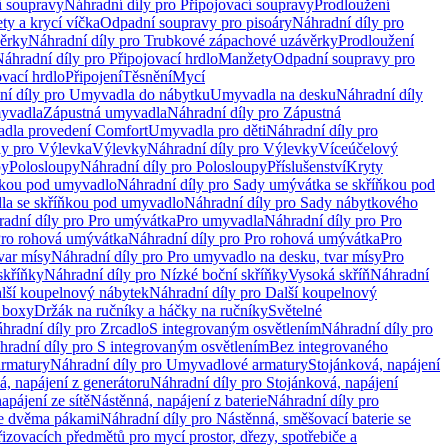
í soupravy
Náhradní díly pro Připojovací soupravy
Prodloužení
ty a krycí víčka
Odpadní soupravy pro pisoáry
Náhradní díly pro
ěrky
Náhradní díly pro Trubkové zápachové uzávěrky
Prodloužení
áhradní díly pro Připojovací hrdlo
Manžety
Odpadní soupravy pro
ovací hrdlo
Připojení
Těsnění
Mycí
ní díly pro Umyvadla do nábytku
Umyvadla na desku
Náhradní díly
myvadla
Zápustná umyvadla
Náhradní díly pro Zápustná
adla provedení Comfort
Umyvadla pro děti
Náhradní díly pro
ly pro Výlevka
Výlevky
Náhradní díly pro Výlevky
Víceúčelový
py
Polosloupy
Náhradní díly pro Polosloupy
Příslušenství
Kryty
ňkou pod umyvadlo
Náhradní díly pro Sady umývátka se skříňkou pod
a se skříňkou pod umyvadlo
Náhradní díly pro Sady nábytkového
adní díly pro Pro umývátka
Pro umyvadla
Náhradní díly pro Pro
ro rohová umývátka
Náhradní díly pro Pro rohová umývátka
Pro
var mísy
Náhradní díly pro Pro umyvadlo na desku, tvar mísy
Pro
skříňky
Náhradní díly pro Nízké boční skříňky
Vysoká skříň
Náhradní
lší koupelnový nábytek
Náhradní díly pro Další koupelnový
í boxy
Držák na ručníky a háčky na ručníky
Světelné
hradní díly pro Zrcadlo
S integrovaným osvětlením
Náhradní díly pro
hradní díly pro S integrovaným osvětlením
Bez integrovaného
rmatury
Náhradní díly pro Umyvadlové armatury
Stojánková, napájení
á, napájení z generátoru
Náhradní díly pro Stojánková, napájení
apájení ze sítě
Nástěnná, napájení z baterie
Náhradní díly pro
se dvěma pákami
Náhradní díly pro Nástěnná, směšovací baterie se
řizovacích předmětů pro mycí prostor, dřezy, spotřebiče a