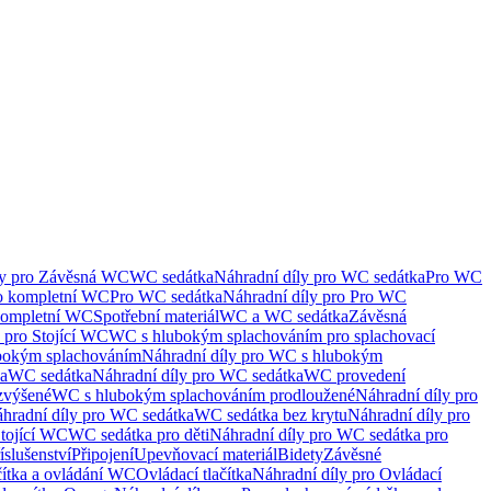
ly pro Závěsná WC
WC sedátka
Náhradní díly pro WC sedátka
Pro WC
ro kompletní WC
Pro WC sedátka
Náhradní díly pro Pro WC
kompletní WC
Spotřební materiál
WC a WC sedátka
Závěsná
 pro Stojící WC
WC s hlubokým splachováním pro splachovací
bokým splachováním
Náhradní díly pro WC s hlubokým
ka
WC sedátka
Náhradní díly pro WC sedátka
WC provedení
zvýšené
WC s hlubokým splachováním prodloužené
Náhradní díly pro
hradní díly pro WC sedátka
WC sedátka bez krytu
Náhradní díly pro
Stojící WC
WC sedátka pro děti
Náhradní díly pro WC sedátka pro
íslušenství
Připojení
Upevňovací materiál
Bidety
Závěsné
čítka a ovládání WC
Ovládací tlačítka
Náhradní díly pro Ovládací