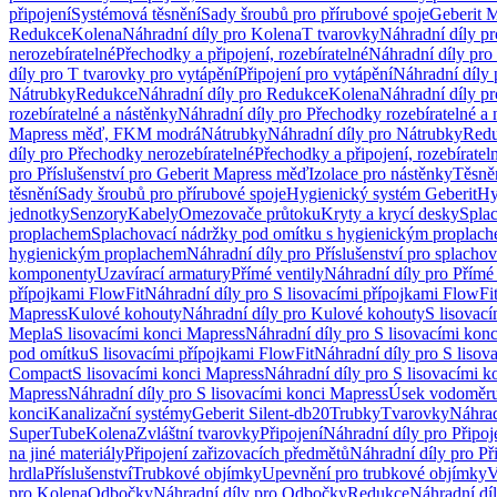
připojení
Systémová těsnění
Sady šroubů pro přírubové spoje
Geberit 
Redukce
Kolena
Náhradní díly pro Kolena
T tvarovky
Náhradní díly p
nerozebíratelné
Přechodky a připojení, rozebíratelné
Náhradní díly pro 
díly pro T tvarovky pro vytápění
Připojení pro vytápění
Náhradní díly 
Nátrubky
Redukce
Náhradní díly pro Redukce
Kolena
Náhradní díly p
rozebíratelné a nástěnky
Náhradní díly pro Přechodky rozebíratelné a 
Mapress měď, FKM modrá
Nátrubky
Náhradní díly pro Nátrubky
Red
díly pro Přechodky nerozebíratelné
Přechodky a připojení, rozebíratel
pro Příslušenství pro Geberit Mapress měď
Izolace pro nástěnky
Těsněn
těsnění
Sady šroubů pro přírubové spoje
Hygienický systém Geberit
Hy
jednotky
Senzory
Kabely
Omezovače průtoku
Kryty a krycí desky
Spla
proplachem
Splachovací nádržky pod omítku s hygienickým proplac
hygienickým proplachem
Náhradní díly pro Příslušenství pro splach
komponenty
Uzavírací armatury
Přímé ventily
Náhradní díly pro Přímé 
přípojkami FlowFit
Náhradní díly pro S lisovacími přípojkami FlowFi
Mapress
Kulové kohouty
Náhradní díly pro Kulové kohouty
S lisovac
Mepla
S lisovacími konci Mapress
Náhradní díly pro S lisovacími kon
pod omítku
S lisovacími přípojkami FlowFit
Náhradní díly pro S lisov
Compact
S lisovacími konci Mapress
Náhradní díly pro S lisovacími 
Mapress
Náhradní díly pro S lisovacími konci Mapress
Úsek vodoměru
konci
Kanalizační systémy
Geberit Silent-db20
Trubky
Tvarovky
Náhrad
SuperTube
Kolena
Zvláštní tvarovky
Připojení
Náhradní díly pro Připoj
na jiné materiály
Připojení zařizovacích předmětů
Náhradní díly pro Př
hrdla
Příslušenství
Trubkové objímky
Upevnění pro trubkové objímky
V
pro Kolena
Odbočky
Náhradní díly pro Odbočky
Redukce
Náhradní dí