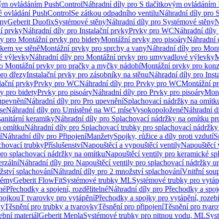
vým ovládáním PushControl
Náhradní díly pro S tlačítkovým ovládáním
vé ovládání PushControl
Se zátkou odpadního ventilu
Náhradní díly pro 
émy
Geberit Duofix
Systémové stěny
Náhradní díly pro Systémové stěny
N
ní prvky
Náhradní díly pro Instalační prvky
Prvky pro WC
Náhradní díly
ly pro Montážní prvky pro bidety
Montážní prvky pro pisoáry
Náhradní 
okem ve stěně
Montážní prvky pro sprchy a vany
Náhradní díly pro Mont
é výlevky
Náhradní díly pro Montážní prvky pro umyvadlové výlevky
M
ro Montážní prvky pro pračky a myčky nádobí
Montážní prvky pro konz
pro dřezy
Instalační prvky pro zásobníky na stěnu
Náhradní díly pro Inst
lační prvky
Prvky pro WC
Náhradní díly pro Prvky pro WC
Montážní p
y pro bidety
Prvky pro pisoáry
Náhradní díly pro Prvky pro pisoáry
Mont
upevnění
Náhradní díly pro Pro upevnění
Splachovací nádržky na omítk
se
Náhradní díly pro Umístěné na WC míse
Vysokopoložené
Náhradní d
anitární keramiky
Náhradní díly pro Splachovací nádržky na omítku pr
a omítku
Náhradní díly pro Splachovací trubky pro splachovací nádržky
í
Náhradní díly pro Připojení
Manžety
Spojky, růžice a díly proti vzdutí
S
chovací trubky
Příslušenství
Napouštěcí a vypouštěcí ventily
Napouštěcí 
pro splachovací nádržky na omítku
Napouštěcí ventily pro keramické sp
erzální
Náhradní díly pro Napouštěcí ventily pro splachovací nádržky un
žství splachování
Náhradní díly pro 2 množství splachování
Vnitřní sou
témy
Geberit FlowFit
Systémové trubky ML
Systémové trubky pro vytá
né
Přechodky a spojení, rozdělitelné
Náhradní díly pro Přechodky a spoje
ípojkou
T tvarovky pro vytápění
Přechodky a spojky pro vytápění, rozebí
ky
Těsnění pro trubky a tvarovky
Těsnění pro připojení
Těsnění pro tvar
ební materiál
Geberit Mepla
Systémové trubky pro pitnou vodu, ML
Sys