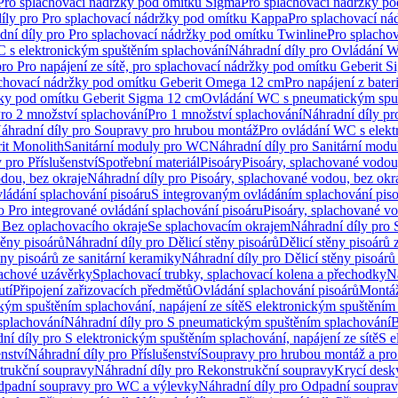
 Pro splachovací nádržky pod omítku Sigma
Pro splachovací nádržky p
íly pro Pro splachovací nádržky pod omítku Kappa
Pro splachovací ná
dní díly pro Pro splachovací nádržky pod omítku Twinline
Pro splacho
 s elektronickým spuštěním splachování
Náhradní díly pro Ovládání W
pro Pro napájení ze sítě, pro splachovací nádržky pod omítku Geberit 
plachovací nádržky pod omítku Geberit Omega 12 cm
Pro napájení z bate
ržky pod omítku Geberit Sigma 12 cm
Ovládání WC s pneumatickým spuš
Pro 2 množství splachování
Pro 1 množství splachování
Náhradní díly pr
áhradní díly pro Soupravy pro hrubou montáž
Pro ovládání WC s elekt
it Monolith
Sanitární moduly pro WC
Náhradní díly pro Sanitární mod
 pro Příslušenství
Spotřební materiál
Pisoáry
Pisoáry, splachované vodou
dou, bez okraje
Náhradní díly pro Pisoáry, splachované vodou, bez okr
ládání splachování pisoáru
S integrovaným ovládáním splachování pis
o Pro integrované ovládání splachování pisoáru
Pisoáry, splachované vo
 Bez oplachovacího okraje
Se splachovacím okrajem
Náhradní díly pro
těny pisoárů
Náhradní díly pro Dělicí stěny pisoárů
Dělicí stěny pisoárů 
ěny pisoárů ze sanitární keramiky
Náhradní díly pro Dělicí stěny pisoárů
pachové uzávěrky
Splachovací trubky, splachovací kolena a přechodky
N
utí
Připojení zařizovacích předmětů
Ovládání splachování pisoárů
Montáž
kým spuštěním splachování, napájení ze sítě
S elektronickým spuštěním 
splachování
Náhradní díly pro S pneumatickým spuštěním splachování
B
ní díly pro S elektronickým spuštěním splachování, napájení ze sítě
S e
enství
Náhradní díly pro Příslušenství
Soupravy pro hrubou montáž a pro
trukční soupravy
Náhradní díly pro Rekonstrukční soupravy
Krycí desk
padní soupravy pro WC a výlevky
Náhradní díly pro Odpadní soupra