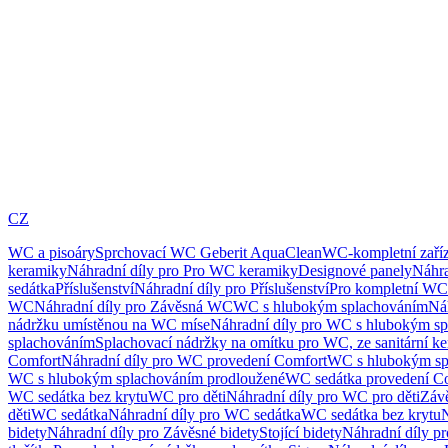
CZ
WC a pisoáry
Sprchovací WC Geberit AquaClean
WC-kompletní zaříz
keramiky
Náhradní díly pro Pro WC keramiky
Designové panely
Náhra
sedátka
Příslušenství
Náhradní díly pro Příslušenství
Pro kompletní WC
WC
Náhradní díly pro Závěsná WC
WC s hlubokým splachováním
Ná
nádržku umístěnou na WC míse
Náhradní díly pro WC s hlubokým sp
splachováním
Splachovací nádržky na omítku pro WC, ze sanitární k
Comfort
Náhradní díly pro WC provedení Comfort
WC s hlubokým sp
WC s hlubokým splachováním prodloužené
WC sedátka provedení C
WC sedátka bez krytu
WC pro děti
Náhradní díly pro WC pro děti
Záv
děti
WC sedátka
Náhradní díly pro WC sedátka
WC sedátka bez krytu
N
bidety
Náhradní díly pro Závěsné bidety
Stojící bidety
Náhradní díly pro