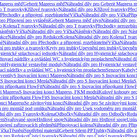
Mapress měď
Geberit Mapress měď
Náhradní díly pro Geberit Mapress 
ro T tvarovky
Křížové tvarovky
Náhradní díly pro Křížové tvarovky
Přec
Přechodky a připojení, rozebíratelné
Víčka
Náhradní díly pro Víčka
Přip
pro Připojení pro vytápění
Geberit Mapress měď plyn
Náhradní díly pro
ro Kolena
T tvarovky
Náhradní díly pro T tvarovky
Přechodky nerozebíra
nástěnky
Víčka
Náhradní díly pro Víčka
Nástěnky
Náhradní díly pro Nás
ukce
Náhradní díly pro Redukce
Kolena
Náhradní díly pro Kolena
T tvar
né
Náhradní díly pro Přechodky a připojení, rozebíratelné
Víčka
Náhradní
í pro trubky a tvarovky
Kryty pro trubky
Upevnění pro trubky
Upevnění
gienické splachovací jednotky
Náhradní díly pro Hygienické splachova
chovací nádržky a ovládání WC s hygienickým proplachem
Náhradní dí
hem
Hygienické vestavěné moduly
Náhradní díly pro Hygienické vestav
ovací nádržky a ovládání WC s hygienickým proplachem
Senzory
Kabely
ventily
S lisovacími konci Mapress
Náhradní díly pro S lisovacími konc
t
S lisovacími konci Mepla
Náhradní díly pro S lisovacími konci Mepla
S
ími přípojkami FlowFit
Náhradní díly pro S lisovacími přípojkami FlowF
ci Mapress
S lisovacími konci Mapress, FKM modrá
Kulové kohouty pr
acími přípojkami FlowFit
S lisovacími konci Mepla
Náhradní díly pro S 
konci Mapress
Se závitovými konci
Náhradní díly pro Se závitovými konc
 pro montáž pod omítku
Náhradní díly pro Úsek vodoměru pro montáž
ní díly pro Tvarovky
Kolena
Odbočky
Náhradní díly pro Odbočky
Redu
ení
Svařované spoje
Hrdlové spoje
Náhradní díly pro Hrdlové spoje
Upín
ipojení zařizovacích předmětů
Připojovací kolena
Náhradní díly pro Přip
íčka
Těsnění
Spotřební materiál
Geberit Silent-PP
Trubky
Náhradní díly 
ly pro Redukce
Čisticí tvarovky
Náhradní díly pro Čisticí tvarovky
Připoj