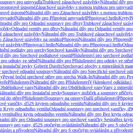
soupravy pro umyvadla
Trubkové zápachové uzávěrky
Náhradní díly pr
prostorově úsporné
Zápachové uzávěrky s nornou trubkou pro umyvadl
orově úsporné
Náhradní díly pro Zápachové uzávěrky s nornou trubkou
umyvadel
Náhradní díly pro Připojení umyvadel
Připojovací hrdlo
Kryty
P
hradní díly pro Odpadní soupravy pro dřezy
Trubkové zápachové uzáv
ávěrky
Odpadní ventily pro dřezy
Náhradní díly pro Odpadní ventily pro
é zápachové uzávěrky
Náhradní díly pro Trubkové zápachové uzávěrk
ro Zápachové uzávěrky na omítku
Připojení
Náhradní díly pro Připojení
P
ové uzávěrky
Připojovací hrdlo
Náhradní díly pro Připojovací hrdlo
Odpad
dnění podlahy pro sprchy
Sprchové kanálky
Náhradní díly pro Sprchové
í díly pro Sprchové podlahové vpusti
Příslušenství pro sprchové podla
í pro odtoky ve stěně
Náhradní díly pro Příslušenství pro odtoky ve stěn
a instalační prvky Geberit Duofix
Sprchovací plochy z minerálních mate
é sprchové odpadní soupravy
Náhradní díly pro Specifické sprchové od
ny
Pevné boční sprchové stěny pro sprchu Walk-In
Náhradní díly pro Pe
veře
Příslušenství
Náhradní díly pro Příslušenství
Výklenkové odkládací 
Obdélníkové vany
Náhradní díly pro Obdélníkové vany
Vany z mineráln
áhradní díly pro Instalační prvky
Soupravy nožiček a soupravy příčnýc
ení do stěny
Příslušenství
Soupravy na opravy
Další příslušenství
Připoje
ové vaničky, d52
S krytem odpadního ventilu
Náhradní díly pro S kryte
ro Kryty odpadního ventilu
Odpadní soupravy pro sprchové vaničky, d9
 ventilu
Bez krytu odpadního ventilu
Náhradní díly pro Bez krytu odpad
adní díly pro Odpadní soupravy pro sprchové vaničky Sestra
Bez krytu
upravy pro vany, d52
S otočným ovládáním
Náhradní díly pro S otočn
ádáním a přívodem
Náhradní díly pro S otočným ovládáním a přívodem