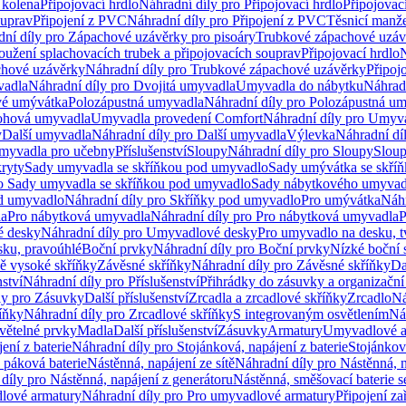
 kolena
Připojovací hrdlo
Náhradní díly pro Připojovací hrdlo
Připojovac
ouprav
Připojení z PVC
Náhradní díly pro Připojení z PVC
Těsnicí manže
ní díly pro Zápachové uzávěrky pro pisoáry
Trubkové zápachové uzáv
oužení splachovacích trubek a připojovacích souprav
Připojovací hrdlo
N
chové uzávěrky
Náhradní díly pro Trubkové zápachové uzávěrky
Připoj
vadla
Náhradní díly pro Dvojitá umyvadla
Umyvadla do nábytku
Náhrad
é umývátka
Polozápustná umyvadla
Náhradní díly pro Polozápustná u
hová umyvadla
Umyvadla provedení Comfort
Náhradní díly pro Umyv
y
Další umyvadla
Náhradní díly pro Další umyvadla
Výlevka
Náhradní dí
myvadla pro učebny
Příslušenství
Sloupy
Náhradní díly pro Sloupy
Slou
kryty
Sady umyvadla se skříňkou pod umyvadlo
Sady umývátka se skří
ro Sady umyvadla se skříňkou pod umyvadlo
Sady nábytkového umyvadl
d umyvadlo
Náhradní díly pro Skříňky pod umyvadlo
Pro umývátka
Náhr
la
Pro nábytková umyvadla
Náhradní díly pro Pro nábytková umyvadla
P
 desky
Náhradní díly pro Umyvadlové desky
Pro umyvadlo na desku, t
sku, pravoúhlé
Boční prvky
Náhradní díly pro Boční prvky
Nízké boční 
ně vysoké skříňky
Závěsné skříňky
Náhradní díly pro Závěsné skříňky
Da
nství
Náhradní díly pro Příslušenství
Přihrádky do zásuvky a organizačn
ly pro Zásuvky
Další příslušenství
Zrcadla a zrcadlové skříňky
Zrcadlo
Ná
íňky
Náhradní díly pro Zrcadlové skříňky
S integrovaným osvětlením
Ná
větelné prvky
Madla
Další příslušenství
Zásuvky
Armatury
Umyvadlové a
ení z baterie
Náhradní díly pro Stojánková, napájení z baterie
Stojánkov
 páková baterie
Nástěnná, napájení ze sítě
Náhradní díly pro Nástěnná, n
díly pro Nástěnná, napájení z generátoru
Nástěnná, směšovací baterie 
lové armatury
Náhradní díly pro Pro umyvadlové armatury
Připojení za