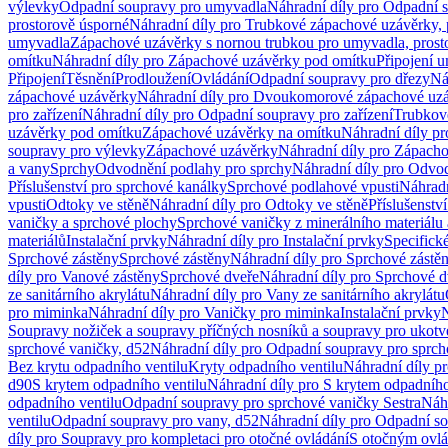
výlevky
Odpadní soupravy pro umyvadla
Náhradní díly pro Odpadní 
prostorově úsporné
Náhradní díly pro Trubkové zápachové uzávěrky, 
umyvadla
Zápachové uzávěrky s nornou trubkou pro umyvadla, prost
omítku
Náhradní díly pro Zápachové uzávěrky pod omítku
Připojení 
Připojení
Těsnění
Prodloužení
Ovládání
Odpadní soupravy pro dřezy
Ná
zápachové uzávěrky
Náhradní díly pro Dvoukomorové zápachové uz
pro zařízení
Náhradní díly pro Odpadní soupravy pro zařízení
Trubkov
uzávěrky pod omítku
Zápachové uzávěrky na omítku
Náhradní díly p
soupravy pro výlevky
Zápachové uzávěrky
Náhradní díly pro Zápach
a vany
Sprchy
Odvodnění podlahy pro sprchy
Náhradní díly pro Odvo
Příslušenství pro sprchové kanálky
Sprchové podlahové vpusti
Náhradn
vpusti
Odtoky ve stěně
Náhradní díly pro Odtoky ve stěně
Příslušenstv
vaničky a sprchové plochy
Sprchové vaničky z minerálního materiálu 
materiálů
Instalační prvky
Náhradní díly pro Instalační prvky
Specifick
Sprchové zástěny
Sprchové zástěny
Náhradní díly pro Sprchové zástě
díly pro Vanové zástěny
Sprchové dveře
Náhradní díly pro Sprchové d
ze sanitárního akrylátu
Náhradní díly pro Vany ze sanitárního akrylátu
pro miminka
Náhradní díly pro Vaničky pro miminka
Instalační prvky
N
Soupravy nožiček a soupravy příčných nosníků a soupravy pro ukotv
sprchové vaničky, d52
Náhradní díly pro Odpadní soupravy pro sprch
Bez krytu odpadního ventilu
Kryty odpadního ventilu
Náhradní díly p
d90
S krytem odpadního ventilu
Náhradní díly pro S krytem odpadního
odpadního ventilu
Odpadní soupravy pro sprchové vaničky Sestra
Náhr
ventilu
Odpadní soupravy pro vany, d52
Náhradní díly pro Odpadní so
díly pro Soupravy pro kompletaci pro otočné ovládání
S otočným ovl