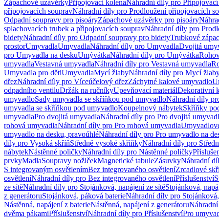
Zápachové uzávěrky
Připojovací kolena
Náhradní díly pro Připojovací
připojovacích souprav
Náhradní díly pro Prodloužení připojovacích s
Odpadní soupravy pro pisoáry
Zápachové uzávěrky pro pisoáry
Náhrad
splachovacích trubek a připojovacích souprav
Náhradní díly pro Prodl
bidety
Náhradní díly pro Odpadní soupravy pro bidety
Trubkové zápa
prostor
Umyvadla
Umyvadla
Náhradní díly pro Umyvadla
Dvojitá umy
pro Umyvadla na desku
Umývátka
Náhradní díly pro Umývátka
Rohov
umyvadla
Vestavná umyvadla
Náhradní díly pro Vestavná umyvadla
Ro
Umyvadla pro děti
Umyvadla
Mycí žlaby
Náhradní díly pro Mycí žlab
dřez
Náhradní díly pro Víceúčelový dřez
Záchytné kalové umyvadlo
U
odpadního ventilu
Držák na ručníky
Upevňovací materiál
Dekorativní 
umyvadlo
Sady umyvadla se skříňkou pod umyvadlo
Náhradní díly p
umyvadla se skříňkou pod umyvadlo
Koupelnový nábytek
Skříňky po
umyvadla
Pro dvojitá umyvadla
Náhradní díly pro Pro dvojitá umyvad
rohová umyvadla
Náhradní díly pro Pro rohová umyvadla
Umyvadlové
umyvadlo na desku, pravoúhlé
Náhradní díly pro Pro umyvadlo na de
díly pro Vysoká skříň
Středně vysoké skříňky
Náhradní díly pro Střed
nábytek
Nástěnné poličky
Náhradní díly pro Nástěnné poličky
Přísluše
prvky
Madla
Soupravy nožiček
Magnetické tabule
Zásuvky
Náhradní dí
S integrovaným osvětlením
Bez integrovaného osvětlení
Zrcadlové skř
osvětlení
Náhradní díly pro Bez integrovaného osvětlení
Příslušenství
S
ze sítě
Náhradní díly pro Stojánková, napájení ze sítě
Stojánková, napáj
z generátoru
Stojánková, páková baterie
Náhradní díly pro Stojánková,
Nástěnná, napájení z baterie
Nástěnná, napájení z generátoru
Náhradní 
dvěma pákami
Příslušenství
Náhradní díly pro Příslušenství
Pro umyvad