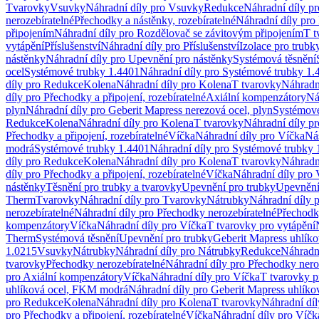
Tvarovky
Vsuvky
Náhradní díly pro Vsuvky
Redukce
Náhradní díly p
nerozebíratelné
Přechodky a nástěnky, rozebíratelné
Náhradní díly pro 
připojením
Náhradní díly pro Rozdělovač se závitovým připojením
T t
vytápění
Příslušenství
Náhradní díly pro Příslušenství
Izolace pro trubk
nástěnky
Náhradní díly pro Upevnění pro nástěnky
Systémová těsnění
ocel
Systémové trubky 1.4401
Náhradní díly pro Systémové trubky 1.
díly pro Redukce
Kolena
Náhradní díly pro Kolena
T tvarovky
Náhradn
díly pro Přechodky a připojení, rozebíratelné
Axiální kompenzátory
Ná
plyn
Náhradní díly pro Geberit Mapress nerezová ocel, plyn
Systémové
Redukce
Kolena
Náhradní díly pro Kolena
T tvarovky
Náhradní díly p
Přechodky a připojení, rozebíratelné
Víčka
Náhradní díly pro Víčka
Ná
modrá
Systémové trubky 1.4401
Náhradní díly pro Systémové trubky 
díly pro Redukce
Kolena
Náhradní díly pro Kolena
T tvarovky
Náhradn
díly pro Přechodky a připojení, rozebíratelné
Víčka
Náhradní díly pro 
nástěnky
Těsnění pro trubky a tvarovky
Upevnění pro trubky
Upevnění 
Therm
Tvarovky
Náhradní díly pro Tvarovky
Nátrubky
Náhradní díly 
nerozebíratelné
Náhradní díly pro Přechodky nerozebíratelné
Přechodky
kompenzátory
Víčka
Náhradní díly pro Víčka
T tvarovky pro vytápění
Therm
Systémová těsnění
Upevnění pro trubky
Geberit Mapress uhlíko
1.0215
Vsuvky
Nátrubky
Náhradní díly pro Nátrubky
Redukce
Náhradn
tvarovky
Přechodky nerozebíratelné
Náhradní díly pro Přechodky nero
pro Axiální kompenzátory
Víčka
Náhradní díly pro Víčka
T tvarovky p
uhlíková ocel, FKM modrá
Náhradní díly pro Geberit Mapress uhlík
pro Redukce
Kolena
Náhradní díly pro Kolena
T tvarovky
Náhradní díl
pro Přechodky a připojení, rozebíratelné
Víčka
Náhradní díly pro Víčk