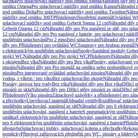
tlačítka
Pro splachovací nádržky pod omítku Sigma
Náhradní díly pro
omítku Omega
Pro splachovací nádržky pod omítku Kappa
Náhradní d
pod omítku Delta
Pro splachovací nádržky pod omítku Twinline
Náhra
nádržky pod omítku 300T
Příslušenství
Spotřební materiál
Ovládání WC
splachovací nádržky pod omítku Geberit Sigma 12 cm
Náhradní díly 
Geberit Omega 12 cm
Náhradní díly pro Pro napájení ze sítě, pro s
12 cm
Náhradní díly pro Pro napájení z baterie, pro splachovací nád
spuštěním splachování
Pro 2 množství splachování
Náhradní díly pro 
díly pro Příslušenství pro ovládání WC
Soupravy pro hrubou montáž
N
s elektronickým spuštěním splachování
Spojky
Sanitární moduly Geber
stojící WC
Náhradní díly pro Pro stojící WC
Příslušenství
Náhradní díly
s okrajem
Bez víka
Náhradní díly pro Bez víka
Pisoáry, splachované vo
pisoáru
Náhradní díly pro Pro montáž na omítku nebo podomítkové ov
pisoáru
Pro integrované ovládání splachování pisoáru
Náhradní díly pr
vodou, s víkem / pro víko
Bez oplachovacího okraje
Náhradní díly pro
Pisoáry, provoz bez vody
Bez víka
Náhradní díly pro Bez víka
Dělicí s
pisoárů ze skla
Náhradní díly pro Dělicí stěny pisoárů ze skla
Dělicí st
Příslušenství
Víko pisoáru
Zápachové uzávěrky a příslušenství pro zá
a přechodky
Upevňovací materiál
Odpadní ventily
Rozdělovač spláchn
spuštěním splachování, napájení ze sítě
Náhradní díly pro S elektronic
spuštěním splachování, napájení z baterie
S pneumatickým spuštěním 
omítku
S elektronickým spuštěním splachování, napájení ze sítě
Náhrad
pro S elektronickým spuštěním splachování, napájení z baterie
Přísluš
přestavbu
Splachovací trubky, splachovací kolena a přechodky
Rekons
pomůcky
Připojení zařizovacích předmětů pro WC, pisoáry a bidety
Od