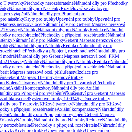
ro T tvarovky
Přechodky nerozebíratelné
Náhradní díly pro Přechodky
ěnky
Náhradní díly pro Nástěnky
Rozdělovač se závitovým
ní pro vytápění
Náhradní díly pro Připojení pro
 pro nástěnky
Kryty pro trubky
Upevnění pro trubky
Upevnění pro
 Mapress nerezová ocel
Náhradní díly pro Geberit Mapress nerezová
521
Vsuvky
Nátrubky
Náhradní díly pro Nátrubky
Redukce
Náhradní
hodky nerozebíratelné
Přechodky a připojení, rozebíratelné
Náhradní
stěnky
Náhradní díly pro Nástěnky
Geberit Mapress nerezová ocel,
rubky
Náhradní díly pro Nátrubky
Redukce
Náhradní díly pro
rozebíratelné
Přechodky a připojení, rozebíratelné
Náhradní díly pro
KM modrá
Náhradní díly pro Geberit Mapress nerezová ocel, FKM
.4521
Vsuvky
Nátrubky
Náhradní díly pro Nátrubky
Redukce
Náhradní
hodky nerozebíratelné
Přechodky a připojení, rozebíratelné
Náhradní
berit Mapress nerezová ocel, příslušenství
Izolace pro
ění
Geberit Mapress Therm
Systémové trubky
pro Kolena
T tvarovky
Náhradní díly pro T tvarovky
Přechodky
atelné
Axiální kompenzátory
Náhradní díly pro Axiální
ní díly pro Připojení pro vytápění
Příslušenství pro Geberit Mapress
s uhlíková ocel
Systémové trubky 1.0034
Systémové trubky
í díly pro T tvarovky
Křížové tvarovky
Náhradní díly pro Křížové
odky a připojení, rozebíratelné
Axiální kompenzátory
Náhradní díly
ápění
Náhradní díly pro Připojení pro vytápění
Geberit Mapress
5
Vsuvky
Nátrubky
Náhradní díly pro Nátrubky
Redukce
Náhradní díly
y nerozebíratelné
Přechodky a připojení, rozebíratelné
Náhradní díly
tvarovky
Kryty pro trubky
Upevnění pro trubky
Upevnění pro