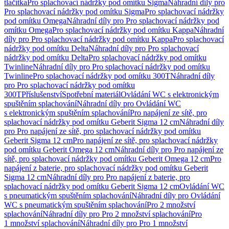
tlačítka
Pro splachovací nádržky pod omítku Sigma
Náhradní díly pro
Pro splachovací nádržky pod omítku Sigma
Pro splachovací nádržky
pod omítku Omega
Náhradní díly pro Pro splachovací nádržky pod
omítku Omega
Pro splachovací nádržky pod omítku Kappa
Náhradní
díly pro Pro splachovací nádržky pod omítku Kappa
Pro splachovací
nádržky pod omítku Delta
Náhradní díly pro Pro splachovací
nádržky pod omítku Delta
Pro splachovací nádržky pod omítku
Twinline
Náhradní díly pro Pro splachovací nádržky pod omítku
Twinline
Pro splachovací nádržky pod omítku 300T
Náhradní díly
pro Pro splachovací nádržky pod omítku
300T
Příslušenství
Spotřební materiál
Ovládání WC s elektronickým
spuštěním splachování
Náhradní díly pro Ovládání WC
s elektronickým spuštěním splachování
Pro napájení ze sítě, pro
splachovací nádržky pod omítku Geberit Sigma 12 cm
Náhradní díly
pro Pro napájení ze sítě, pro splachovací nádržky pod omítku
Geberit Sigma 12 cm
Pro napájení ze sítě, pro splachovací nádržky
pod omítku Geberit Omega 12 cm
Náhradní díly pro Pro napájení ze
sítě, pro splachovací nádržky pod omítku Geberit Omega 12 cm
Pro
napájení z baterie, pro splachovací nádržky pod omítku Geberit
Sigma 12 cm
Náhradní díly pro Pro napájení z baterie, pro
splachovací nádržky pod omítku Geberit Sigma 12 cm
Ovládání WC
s pneumatickým spuštěním splachování
Náhradní díly pro Ovládání
WC s pneumatickým spuštěním splachování
Pro 2 množství
splachování
Náhradní díly pro Pro 2 množství splachování
Pro
1 množství splachování
Náhradní díly pro Pro 1 množství