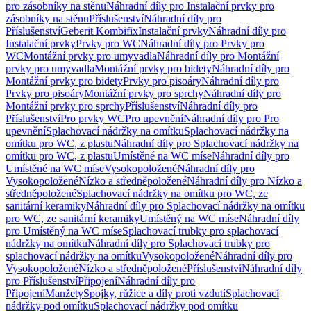
pro zásobníky na stěnu
Náhradní díly pro Instalační prvky pro
zásobníky na stěnu
Příslušenství
Náhradní díly pro
Příslušenství
Geberit Kombifix
Instalační prvky
Náhradní díly pro
Instalační prvky
Prvky pro WC
Náhradní díly pro Prvky pro
WC
Montážní prvky pro umyvadla
Náhradní díly pro Montážní
prvky pro umyvadla
Montážní prvky pro bidety
Náhradní díly pro
Montážní prvky pro bidety
Prvky pro pisoáry
Náhradní díly pro
Prvky pro pisoáry
Montážní prvky pro sprchy
Náhradní díly pro
Montážní prvky pro sprchy
Příslušenství
Náhradní díly pro
Příslušenství
Pro prvky WC
Pro upevnění
Náhradní díly pro Pro
upevnění
Splachovací nádržky na omítku
Splachovací nádržky na
omítku pro WC, z plastu
Náhradní díly pro Splachovací nádržky na
omítku pro WC, z plastu
Umístěné na WC míse
Náhradní díly pro
Umístěné na WC míse
Vysokopoložené
Náhradní díly pro
Vysokopoložené
Nízko a středněpoložené
Náhradní díly pro Nízko a
středněpoložené
Splachovací nádržky na omítku pro WC, ze
sanitární keramiky
Náhradní díly pro Splachovací nádržky na omítku
pro WC, ze sanitární keramiky
Umístěný na WC míse
Náhradní díly
pro Umístěný na WC míse
Splachovací trubky pro splachovací
nádržky na omítku
Náhradní díly pro Splachovací trubky pro
splachovací nádržky na omítku
Vysokopoložené
Náhradní díly pro
Vysokopoložené
Nízko a středněpoložené
Příslušenství
Náhradní díly
pro Příslušenství
Připojení
Náhradní díly pro
Připojení
Manžety
Spojky, růžice a díly proti vzdutí
Splachovací
nádržky pod omítku
Splachovací nádržky pod omítku