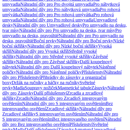
umyvadla
Náhradní díly pro Pro dvojitá umyvadla
Pro nábytková
umyvadla
Náhradní díly pro Pro nábytková umyvadla
Pro rohová
umývátka
Náhradní díly pro Pro rohová umývátka
Pro rohová
umyvadla
Náhradní díly pro Pro rohová umyvadla
Umyvadlové
desky
Náhradní díly pro Umyvadlové desky
Pro umyvadlo na desku,
tvar mísy
Náhradní díly pro Pro umyvadlo na desku, tvar mísy
Pro
umyvadlo na desku, pravoúhlé
Náhradní díly pro Pro umyvadlo na
desku, pravoúhlé
Boční prvky
Náhradní díly pro Boční prvky
Nízké
boční skříňky
Náhradní díly pro Nízké boční skříňky
Vysoká
skříň
Náhradní díly pro Vysoká skříň
Středně vysoké
skříňky
Náhradní díly pro Středně vysoké skříňky
Závěsné
skříňky
Náhradní díly pro Závěsné skříňky
Další koupelnový
nábytek
Náhradní díly pro Další koupelnový nábytek
Nástěnné
poličky
Náhradní díly pro Nástěnné poličky
Příslušenství
Náhradní
díly pro Příslušenství
Přihrádky do zásuvky a organizační
boxy
Držák na ručníky a háčky na ručníky
Světelné
prvky
Madla
Soupravy nožiček
Magnetické tabule
Zásuvky
Náhradní
díly pro Zásuvky
Další příslušenství
Zrcadla a zrcadlové
skříňky
Zrcadlo
Náhradní díly pro Zrcadlo
S integrovaným
osvětlením
Náhradní díly pro S integrovaným osvětlením
Bez
integrovaného osvětlení
Zrcadlové skříňky
Náhradní díly pro
Zrcadlové skříňky
S integrovaným osvětlením
Náhradní díly pro
S integrovaným osvětlením
Bez integrovaného osvětlení
Náhradní
díly pro Bez integrovaného osvětlení
Příslušenství
Světelné
prvky
Madla
Další příslušenství
Zásuvky
Armatury
Umyvadlové