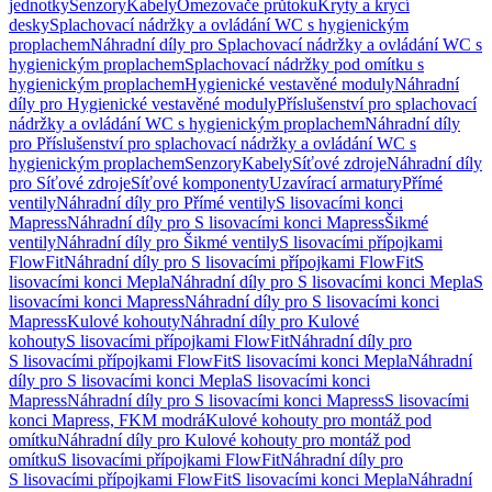
jednotky
Senzory
Kabely
Omezovače průtoku
Kryty a krycí
desky
Splachovací nádržky a ovládání WC s hygienickým
proplachem
Náhradní díly pro Splachovací nádržky a ovládání WC s
hygienickým proplachem
Splachovací nádržky pod omítku s
hygienickým proplachem
Hygienické vestavěné moduly
Náhradní
díly pro Hygienické vestavěné moduly
Příslušenství pro splachovací
nádržky a ovládání WC s hygienickým proplachem
Náhradní díly
pro Příslušenství pro splachovací nádržky a ovládání WC s
hygienickým proplachem
Senzory
Kabely
Síťové zdroje
Náhradní díly
pro Síťové zdroje
Síťové komponenty
Uzavírací armatury
Přímé
ventily
Náhradní díly pro Přímé ventily
S lisovacími konci
Mapress
Náhradní díly pro S lisovacími konci Mapress
Šikmé
ventily
Náhradní díly pro Šikmé ventily
S lisovacími přípojkami
FlowFit
Náhradní díly pro S lisovacími přípojkami FlowFit
S
lisovacími konci Mepla
Náhradní díly pro S lisovacími konci Mepla
S
lisovacími konci Mapress
Náhradní díly pro S lisovacími konci
Mapress
Kulové kohouty
Náhradní díly pro Kulové
kohouty
S lisovacími přípojkami FlowFit
Náhradní díly pro
S lisovacími přípojkami FlowFit
S lisovacími konci Mepla
Náhradní
díly pro S lisovacími konci Mepla
S lisovacími konci
Mapress
Náhradní díly pro S lisovacími konci Mapress
S lisovacími
konci Mapress, FKM modrá
Kulové kohouty pro montáž pod
omítku
Náhradní díly pro Kulové kohouty pro montáž pod
omítku
S lisovacími přípojkami FlowFit
Náhradní díly pro
S lisovacími přípojkami FlowFit
S lisovacími konci Mepla
Náhradní