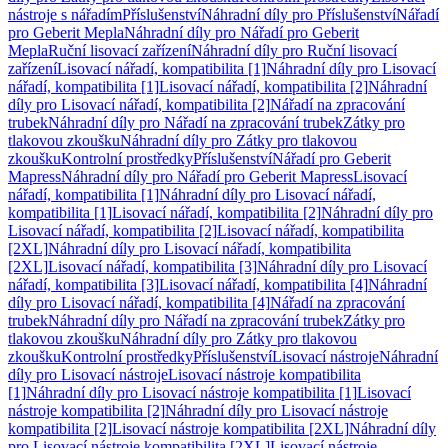
nástroje s nářadím
Příslušenství
Náhradní díly pro Příslušenství
Nářadí
pro Geberit Mepla
Náhradní díly pro Nářadí pro Geberit
Mepla
Ruční lisovací zařízení
Náhradní díly pro Ruční lisovací
zařízení
Lisovací nářadí, kompatibilita [1]
Náhradní díly pro Lisovací
nářadí, kompatibilita [1]
Lisovací nářadí, kompatibilita [2]
Náhradní
díly pro Lisovací nářadí, kompatibilita [2]
Nářadí na zpracování
trubek
Náhradní díly pro Nářadí na zpracování trubek
Zátky pro
tlakovou zkoušku
Náhradní díly pro Zátky pro tlakovou
zkoušku
Kontrolní prostředky
Příslušenství
Nářadí pro Geberit
Mapress
Náhradní díly pro Nářadí pro Geberit Mapress
Lisovací
nářadí, kompatibilita [1]
Náhradní díly pro Lisovací nářadí,
kompatibilita [1]
Lisovací nářadí, kompatibilita [2]
Náhradní díly pro
Lisovací nářadí, kompatibilita [2]
Lisovací nářadí, kompatibilita
[2XL]
Náhradní díly pro Lisovací nářadí, kompatibilita
[2XL]
Lisovací nářadí, kompatibilita [3]
Náhradní díly pro Lisovací
nářadí, kompatibilita [3]
Lisovací nářadí, kompatibilita [4]
Náhradní
díly pro Lisovací nářadí, kompatibilita [4]
Nářadí na zpracování
trubek
Náhradní díly pro Nářadí na zpracování trubek
Zátky pro
tlakovou zkoušku
Náhradní díly pro Zátky pro tlakovou
zkoušku
Kontrolní prostředky
Příslušenství
Lisovací nástroje
Náhradní
díly pro Lisovací nástroje
Lisovací nástroje kompatibilita
[1]
Náhradní díly pro Lisovací nástroje kompatibilita [1]
Lisovací
nástroje kompatibilita [2]
Náhradní díly pro Lisovací nástroje
kompatibilita [2]
Lisovací nástroje kompatibilita [2XL]
Náhradní díly
pro Lisovací nástroje kompatibilita [2XL]
Lisovací nástroje,