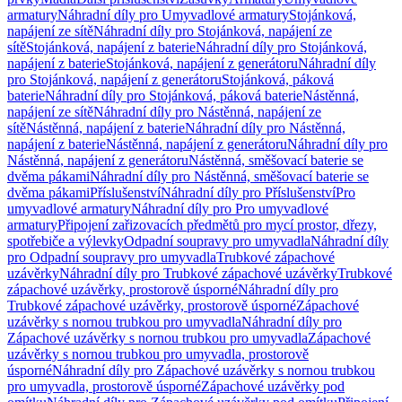
armatury
Náhradní díly pro Umyvadlové armatury
Stojánková,
napájení ze sítě
Náhradní díly pro Stojánková, napájení ze
sítě
Stojánková, napájení z baterie
Náhradní díly pro Stojánková,
napájení z baterie
Stojánková, napájení z generátoru
Náhradní díly
pro Stojánková, napájení z generátoru
Stojánková, páková
baterie
Náhradní díly pro Stojánková, páková baterie
Nástěnná,
napájení ze sítě
Náhradní díly pro Nástěnná, napájení ze
sítě
Nástěnná, napájení z baterie
Náhradní díly pro Nástěnná,
napájení z baterie
Nástěnná, napájení z generátoru
Náhradní díly pro
Nástěnná, napájení z generátoru
Nástěnná, směšovací baterie se
dvěma pákami
Náhradní díly pro Nástěnná, směšovací baterie se
dvěma pákami
Příslušenství
Náhradní díly pro Příslušenství
Pro
umyvadlové armatury
Náhradní díly pro Pro umyvadlové
armatury
Připojení zařizovacích předmětů pro mycí prostor, dřezy,
spotřebiče a výlevky
Odpadní soupravy pro umyvadla
Náhradní díly
pro Odpadní soupravy pro umyvadla
Trubkové zápachové
uzávěrky
Náhradní díly pro Trubkové zápachové uzávěrky
Trubkové
zápachové uzávěrky, prostorově úsporné
Náhradní díly pro
Trubkové zápachové uzávěrky, prostorově úsporné
Zápachové
uzávěrky s nornou trubkou pro umyvadla
Náhradní díly pro
Zápachové uzávěrky s nornou trubkou pro umyvadla
Zápachové
uzávěrky s nornou trubkou pro umyvadla, prostorově
úsporné
Náhradní díly pro Zápachové uzávěrky s nornou trubkou
pro umyvadla, prostorově úsporné
Zápachové uzávěrky pod