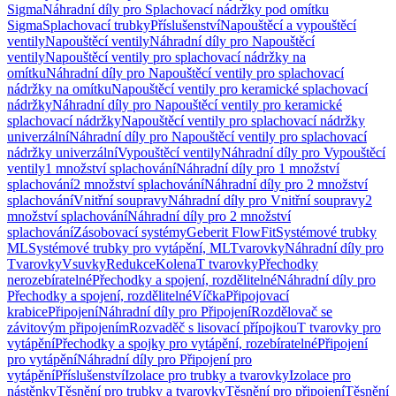
Sigma
Náhradní díly pro Splachovací nádržky pod omítku
Sigma
Splachovací trubky
Příslušenství
Napouštěcí a vypouštěcí
ventily
Napouštěcí ventily
Náhradní díly pro Napouštěcí
ventily
Napouštěcí ventily pro splachovací nádržky na
omítku
Náhradní díly pro Napouštěcí ventily pro splachovací
nádržky na omítku
Napouštěcí ventily pro keramické splachovací
nádržky
Náhradní díly pro Napouštěcí ventily pro keramické
splachovací nádržky
Napouštěcí ventily pro splachovací nádržky
univerzální
Náhradní díly pro Napouštěcí ventily pro splachovací
nádržky univerzální
Vypouštěcí ventily
Náhradní díly pro Vypouštěcí
ventily
1 množství splachování
Náhradní díly pro 1 množství
splachování
2 množství splachování
Náhradní díly pro 2 množství
splachování
Vnitřní soupravy
Náhradní díly pro Vnitřní soupravy
2
množství splachování
Náhradní díly pro 2 množství
splachování
Zásobovací systémy
Geberit FlowFit
Systémové trubky
ML
Systémové trubky pro vytápění, ML
Tvarovky
Náhradní díly pro
Tvarovky
Vsuvky
Redukce
Kolena
T tvarovky
Přechodky
nerozebíratelné
Přechodky a spojení, rozdělitelné
Náhradní díly pro
Přechodky a spojení, rozdělitelné
Víčka
Připojovací
krabice
Připojení
Náhradní díly pro Připojení
Rozdělovač se
závitovým připojením
Rozvaděč s lisovací přípojkou
T tvarovky pro
vytápění
Přechodky a spojky pro vytápění, rozebíratelné
Připojení
pro vytápění
Náhradní díly pro Připojení pro
vytápění
Příslušenství
Izolace pro trubky a tvarovky
Izolace pro
nástěnky
Těsnění pro trubky a tvarovky
Těsnění pro připojení
Těsnění