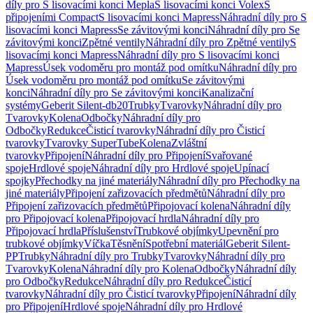
díly pro S lisovacími konci Mepla
S lisovacími konci Volex
S
připojeními Compact
S lisovacími konci Mapress
Náhradní díly pro S
lisovacími konci Mapress
Se závitovými konci
Náhradní díly pro Se
závitovými konci
Zpětné ventily
Náhradní díly pro Zpětné ventily
S
lisovacími konci Mapress
Náhradní díly pro S lisovacími konci
Mapress
Úsek vodoměru pro montáž pod omítku
Náhradní díly pro
Úsek vodoměru pro montáž pod omítku
Se závitovými
konci
Náhradní díly pro Se závitovými konci
Kanalizační
systémy
Geberit Silent-db20
Trubky
Tvarovky
Náhradní díly pro
Tvarovky
Kolena
Odbočky
Náhradní díly pro
Odbočky
Redukce
Čisticí tvarovky
Náhradní díly pro Čisticí
tvarovky
Tvarovky SuperTube
Kolena
Zvláštní
tvarovky
Připojení
Náhradní díly pro Připojení
Svařované
spoje
Hrdlové spoje
Náhradní díly pro Hrdlové spoje
Upínací
spojky
Přechodky na jiné materiály
Náhradní díly pro Přechodky na
jiné materiály
Připojení zařizovacích předmětů
Náhradní díly pro
Připojení zařizovacích předmětů
Připojovací kolena
Náhradní díly
pro Připojovací kolena
Připojovací hrdla
Náhradní díly pro
Připojovací hrdla
Příslušenství
Trubkové objímky
Upevnění pro
trubkové objímky
Víčka
Těsnění
Spotřební materiál
Geberit Silent-
PP
Trubky
Náhradní díly pro Trubky
Tvarovky
Náhradní díly pro
Tvarovky
Kolena
Náhradní díly pro Kolena
Odbočky
Náhradní díly
pro Odbočky
Redukce
Náhradní díly pro Redukce
Čisticí
tvarovky
Náhradní díly pro Čisticí tvarovky
Připojení
Náhradní díly
pro Připojení
Hrdlové spoje
Náhradní díly pro Hrdlové