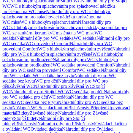
WC s hlubokým splachováním
Stojící WC
Náhradní díly pro Stojící
WC
WC s hlubokým splachováním pro splachovací nádržku
umístěnou na WC míse
Náhradní díly pro WC s hlubokým
splachováním pro splachovací nádržku umístěnou na
WC míse
WC s hlubokým splachováním
Náhradní díly pro
WC s hlubokým splachováním
Splachovací nádržky na omítku pro
WC, ze sanitární keramiky
Umístěná na WC míse
WC
sedátka
Náhradní díly pro WC sedátka
WC sedátka
Náhradní díly pro
WC sedátka
WC provedení Comfort
Náhradní díly pro WC
provedení Comfort
WC s hlubokým splachováním zvýšené
Náhradní
díly pro WC s hlubokým splachováním zvýšené
WC s hlubokým
splachováním prodloužené
Náhradní díly pro WC s hlubokým
splachováním prodloužené
WC sedátka provedení Comfort
Náhradní
díly pro WC sedátka provedení Comfort
WC sedátka
Náhradní díly
pro WC sedátka
WC sedátka bez krytu
Náhradní díly pro WC
sedátka bez krytu
WC pro děti
Náhradní díly pro WC pro
děti
Závěsná WC
Náhradní díly pro Závěsná WC
Stojící
WC
Náhradní díly pro Stojící WC
WC sedátka pro děti
Náhradní díly
pro WC sedátka pro děti
WC sedátka
Náhradní díly pro WC
sedátka
WC sedátka bez krytu
Náhradní díly pro WC sedátka bez
krytu
Nášlapná WC
Se spláchnutím
Příslušenství
Připojení
Upevňovací
materiál
Bidety
Závěsné bidety
Náhradní díly pro Závěsné
bidety
Stojící bidety
Náhradní díly pro Stojící
bidety
Příslušenství
Náhradní díly pro Příslušenství
Ovládací tlačítka
a ovládání WC
Ovládací tlačítka
Náhradní díly pro Ovládací