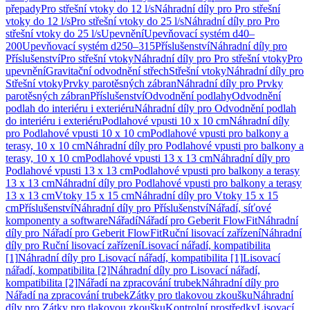
přepady
Pro střešní vtoky do 12 l/s
Náhradní díly pro Pro střešní
vtoky do 12 l/s
Pro střešní vtoky do 25 l/s
Náhradní díly pro Pro
střešní vtoky do 25 l/s
Upevnění
Upevňovací systém d40–
200
Upevňovací systém d250–315
Příslušenství
Náhradní díly pro
Příslušenství
Pro střešní vtoky
Náhradní díly pro Pro střešní vtoky
Pro
upevnění
Gravitační odvodnění střech
Střešní vtoky
Náhradní díly pro
Střešní vtoky
Prvky parotěsných zábran
Náhradní díly pro Prvky
parotěsných zábran
Příslušenství
Odvodnění podlahy
Odvodnění
podlah do interiéru i exteriéru
Náhradní díly pro Odvodnění podlah
do interiéru i exteriéru
Podlahové vpusti 10 x 10 cm
Náhradní díly
pro Podlahové vpusti 10 x 10 cm
Podlahové vpusti pro balkony a
terasy, 10 x 10 cm
Náhradní díly pro Podlahové vpusti pro balkony a
terasy, 10 x 10 cm
Podlahové vpusti 13 x 13 cm
Náhradní díly pro
Podlahové vpusti 13 x 13 cm
Podlahové vpusti pro balkony a terasy
13 x 13 cm
Náhradní díly pro Podlahové vpusti pro balkony a terasy
13 x 13 cm
Vtoky 15 x 15 cm
Náhradní díly pro Vtoky 15 x 15
cm
Příslušenství
Náhradní díly pro Příslušenství
Nářadí, síťové
komponenty a software
Nářadí
Nářadí pro Geberit FlowFit
Náhradní
díly pro Nářadí pro Geberit FlowFit
Ruční lisovací zařízení
Náhradní
díly pro Ruční lisovací zařízení
Lisovací nářadí, kompatibilita
[1]
Náhradní díly pro Lisovací nářadí, kompatibilita [1]
Lisovací
nářadí, kompatibilita [2]
Náhradní díly pro Lisovací nářadí,
kompatibilita [2]
Nářadí na zpracování trubek
Náhradní díly pro
Nářadí na zpracování trubek
Zátky pro tlakovou zkoušku
Náhradní
díly pro Zátky pro tlakovou zkoušku
Kontrolní prostředky
Lisovací