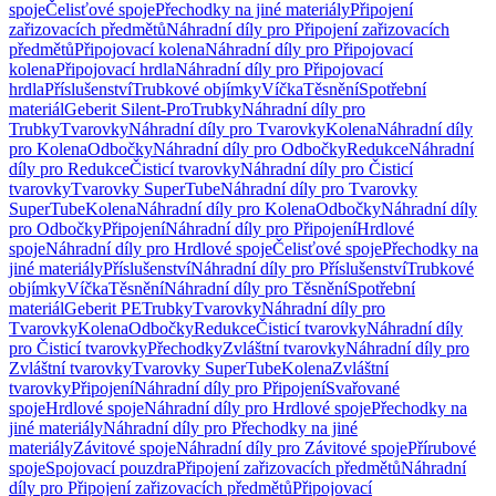
spoje
Čelisťové spoje
Přechodky na jiné materiály
Připojení
zařizovacích předmětů
Náhradní díly pro Připojení zařizovacích
předmětů
Připojovací kolena
Náhradní díly pro Připojovací
kolena
Připojovací hrdla
Náhradní díly pro Připojovací
hrdla
Příslušenství
Trubkové objímky
Víčka
Těsnění
Spotřební
materiál
Geberit Silent-Pro
Trubky
Náhradní díly pro
Trubky
Tvarovky
Náhradní díly pro Tvarovky
Kolena
Náhradní díly
pro Kolena
Odbočky
Náhradní díly pro Odbočky
Redukce
Náhradní
díly pro Redukce
Čisticí tvarovky
Náhradní díly pro Čisticí
tvarovky
Tvarovky SuperTube
Náhradní díly pro Tvarovky
SuperTube
Kolena
Náhradní díly pro Kolena
Odbočky
Náhradní díly
pro Odbočky
Připojení
Náhradní díly pro Připojení
Hrdlové
spoje
Náhradní díly pro Hrdlové spoje
Čelisťové spoje
Přechodky na
jiné materiály
Příslušenství
Náhradní díly pro Příslušenství
Trubkové
objímky
Víčka
Těsnění
Náhradní díly pro Těsnění
Spotřební
materiál
Geberit PE
Trubky
Tvarovky
Náhradní díly pro
Tvarovky
Kolena
Odbočky
Redukce
Čisticí tvarovky
Náhradní díly
pro Čisticí tvarovky
Přechodky
Zvláštní tvarovky
Náhradní díly pro
Zvláštní tvarovky
Tvarovky SuperTube
Kolena
Zvláštní
tvarovky
Připojení
Náhradní díly pro Připojení
Svařované
spoje
Hrdlové spoje
Náhradní díly pro Hrdlové spoje
Přechodky na
jiné materiály
Náhradní díly pro Přechodky na jiné
materiály
Závitové spoje
Náhradní díly pro Závitové spoje
Přírubové
spoje
Spojovací pouzdra
Připojení zařizovacích předmětů
Náhradní
díly pro Připojení zařizovacích předmětů
Připojovací