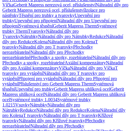
Víčka
Geberit Mapress nerezová ocel, příslušenství
Náhradní díly pro
Geberit Mapress nerezová ocel, příslušenství
Izolace pro
nástěnky
Těsnění pro trubky a tvarovky
Upevnění pro
trubky
Upevnění pro připojení
Náhradní díly pro Upevnění pro
připojení
Systémová těsnění
Geberit Mapress Therm
Systémové
trubky Therm
Tvarovky
Náhradní díly pro
Tvarovky
Nátrubky
Náhradní díly pro Nátrubky
Redukce
Náhradní
díly pro Redukce
Kolena
Náhradní díly pro Kolena
T
tvarovky
Náhradní díly pro T tvarovky
Přechodky
nerozebíratelné
Náhradní díly pro Přechodky
nerozebíratelné
Přechodky a spojky, rozebíratelné
Náhradní díly pro
Přechodky a spojky, rozebíratelné
Axiální kompenzátory
Náhradní
díly pro Axiální kompenzátory
Víčka
Náhradní díly pro Víčka
T
tvarovky pro vytápění
Náhradní díly pro T tvarovky pro
vytápění
Připojení pro vytápění
Náhradní díly pro Připojení pro
vytápění
Příslušenství pro Geberit Mapress Therm
Systémová
těsnění
Upevnění pro trubky
Geberit Mapress uhlíková ocel
Geberit
Mapress uhlíková ocel
Náhradní díly pro Geberit Mapress uhlíková
ocel
Systémové trubky 1.0034
Systémové trubky
1.0215
Vsuvky
Nátrubky
Náhradní díly pro
Nátrubky
Redukce
Náhradní díly pro Redukce
Kolena
Náhradní díly
pro Kolena
T tvarovky
Náhradní díly pro T tvarovky
Křížové
tvarovky
Náhradní díly pro Křížové tvarovky
Přechodky
nerozebíratelné
Náhradní díly pro Přechodky