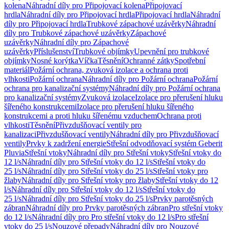
kolena
Náhradní díly pro Připojovací kolena
Připojovací
hrdla
Náhradní díly pro Připojovací hrdla
Připojovací hrdla
Náhradní
díly pro Připojovací hrdla
Trubkové zápachové uzávěrky
Náhradní
díly pro Trubkové zápachové uzávěrky
Zápachové
uzávěrky
Náhradní díly pro Zápachové
uzávěrky
Příslušenství
Trubkové objímky
Upevnění pro trubkové
objímky
Nosné korýtka
Víčka
Těsnění
Ochranné zátky
Spotřební
materiál
Požární ochrana, zvuková izolace a ochrana proti
vlhkosti
Požární ochrana
Náhradní díly pro Požární ochrana
Požární
ochrana pro kanalizační systémy
Náhradní díly pro Požární ochrana
pro kanalizační systémy
Zvuková izolace
Izolace pro přerušení hluku
šířeného konstrukcemi
Izolace pro přerušení hluku šířeného
konstrukcemi a proti hluku šířenému vzduchem
Ochrana proti
vlhkosti
Těsnění
Přivzdušňovací ventily pro
kanalizaci
Přivzdušňovací ventily
Náhradní díly pro Přivzdušňovací
ventily
Prvky k zadržení energie
Střešní odvodňovací systém Geberit
Pluvia
Střešní vtoky
Náhradní díly pro Střešní vtoky
Střešní vtoky do
12 l/s
Náhradní díly pro Střešní vtoky do 12 l/s
Střešní vtoky do
25 l/s
Náhradní díly pro Střešní vtoky do 25 l/s
Střešní vtoky pro
žlaby
Náhradní díly pro Střešní vtoky pro žlaby
Střešní vtoky do 12
l/s
Náhradní díly pro Střešní vtoky do 12 l/s
Střešní vtoky do
25 l/s
Náhradní díly pro Střešní vtoky do 25 l/s
Prvky parotěsných
zábran
Náhradní díly pro Prvky parotěsných zábran
Pro střešní vtoky
do 12 l/s
Náhradní díly pro Pro střešní vtoky do 12 l/s
Pro střešní
vtoky do 25 l/s
Nouzové přepady
Náhradní díly pro Nouzové