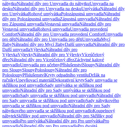
nábytku
Náhradní díly pro Umyvadla do nábytku
Umyvadla na
desku
Náhradní díly pro Umyvadla na desku
Umývátka
Náhradní díly
pro Umývátka
Rohové umývátka
Polozápustná umyvadla
Náhradní
díly pro Polozápustná umyvadla
Zápustná umyvadla
Náhradní díly
pro Zápustná umyvadla
Vestavná umyvadla
Náhradní díly pro
Vestavná umyvadla
Rohová umyvadla
Umyvadla provedení
Comfort
Náhradní díly pro Umyvadla provedení Comfort
Umyvadla
pro děti
Náhradní díly pro Umyvadla pro děti
Umyvadla
Mycí
žlaby
Náhradní díly pro Mycí žlaby
Další umyvadla
Náhradní díly pro
Další umyvadla
Výlevka
Náhradní díly pro
Výlevka
Výlevky
Náhradní díly pro Výlevky
Víceúčelový
dřez
Náhradní díly pro Víceúčelový dřez
Záchytné kalové
umyvadlo
Umyvadla pro učebny
Příslušenství
Sloupy
Náhradní díly
pro Sloupy
Sloupy
Polosloupy
Náhradní díly pro
Polosloupy
Příslušenství
Kryty odpadního ventilu
Držák na
ručníky
Upevňovací materiál
Dekorativní kryty
Sady umyvadla se
skříňkou pod umyvadlo
Sady umývátka se skříňkou pod
umyvadlo
Náhradní díly pro Sady umývátka se skříňkou pod
umyvadlo
Sady umyvadla se skříňkou pod umyvadlo
Náhradní díly
pro Sady umyvadla se skříňkou pod umyvadlo
Sady nábytkového
umyvadla se skříňkou pod umyvadlo
Náhradní díly pro Sady
nábytkového umyvadla se skříňkou pod umyvadlo
Koupelnový
nábytek
Skříňky pod umyvadlo
Náhradní díly pro Skříňky pod
umyvadlo
Pro umývátka
Náhradní díly pro Pro umývátka
Pro
umyvadla
Náhradní díly pro Pro umyvadla
Pro dvojitá