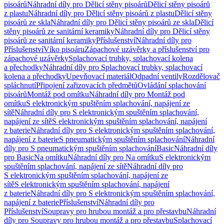
pisoárů
Náhradní díly pro Dělicí stěny pisoárů
Dělicí stěny pisoárů
z plastu
Náhradní díly pro Dělicí stěny pisoárů z plastu
Dělicí stěny
pisoárů ze skla
Náhradní díly pro Dělicí stěny pisoárů ze skla
Dělicí
stěny pisoárů ze sanitární keramiky
Náhradní díly pro Dělicí stěny
pisoárů ze sanitární keramiky
Příslušenství
Náhradní díly pro
Příslušenství
Víko pisoáru
Zápachové uzávěrky a příslušenství pro
zápachové uzávěrky
Splachovací trubky, splachovací kolena
a přechodky
Náhradní díly pro Splachovací trubky, splachovací
kolena a přechodky
Upevňovací materiál
Odpadní ventily
Rozdělovač
spláchnutí
Připojení zařizovacích předmětů
Ovládání splachování
pisoárů
Montáž pod omítku
Náhradní díly pro Montáž pod
omítku
S elektronickým spuštěním splachování, napájení ze
sítě
Náhradní díly pro S elektronickým spuštěním splachování,
napájení ze sítě
S elektronickým spuštěním splachování, napájení
z baterie
Náhradní díly pro S elektronickým spuštěním splachování,
napájení z baterie
S pneumatickým spuštěním splachování
Náhradní
díly pro S pneumatickým spuštěním splachování
Basic
Náhradní díly
pro Basic
Na omítku
Náhradní díly pro Na omítku
S elektronickým
spuštěním splachování, napájení ze sítě
Náhradní díly pro
S elektronickým spuštěním splachování, napájení ze
sítě
S elektronickým spuštěním splachování, napájení
z baterie
Náhradní díly pro S elektronickým spuštěním splachování,
napájení z baterie
Příslušenství
Náhradní díly pro
Příslušenství
Soupravy pro hrubou montáž a pro přestavbu
Náhradní
díly pro Soupravy pro hrubou montáž a pro přestavbu
Splachovací