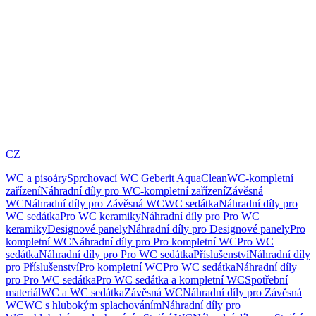
CZ
WC a pisoáry
Sprchovací WC Geberit AquaClean
WC-kompletní
zařízení
Náhradní díly pro WC-kompletní zařízení
Závěsná
WC
Náhradní díly pro Závěsná WC
WC sedátka
Náhradní díly pro
WC sedátka
Pro WC keramiky
Náhradní díly pro Pro WC
keramiky
Designové panely
Náhradní díly pro Designové panely
Pro
kompletní WC
Náhradní díly pro Pro kompletní WC
Pro WC
sedátka
Náhradní díly pro Pro WC sedátka
Příslušenství
Náhradní díly
pro Příslušenství
Pro kompletní WC
Pro WC sedátka
Náhradní díly
pro Pro WC sedátka
Pro WC sedátka a kompletní WC
Spotřební
materiál
WC a WC sedátka
Závěsná WC
Náhradní díly pro Závěsná
WC
WC s hlubokým splachováním
Náhradní díly pro