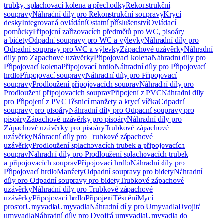
trubky, splachovací kolena a přechodky
Rekonstrukční
soupravy
Náhradní díly pro Rekonstrukční soupravy
Krycí
desky
Integrovaná ovládání
Ostatní příslušenství
Ovládací
pomůcky
Připojení zařizovacích předmětů pro WC, pisoáry
a bidety
Odpadní soupravy pro WC a výlevky
Náhradní díly pro
Odpadní soupravy pro WC a výlevky
Zápachové uzávěrky
Náhradní
díly pro Zápachové uzávěrky
Připojovací kolena
Náhradní díly pro
Připojovací kolena
Připojovací hrdlo
Náhradní díly pro Připojovací
hrdlo
Připojovací soupravy
Náhradní díly pro Připojovací
soupravy
Prodloužení připojovacích souprav
Náhradní díly pro
Prodloužení připojovacích souprav
Připojení z PVC
Náhradní díly
pro Připojení z PVC
Těsnicí manžety a krycí víčka
Odpadní
soupravy pro pisoáry
Náhradní díly pro Odpadní soupravy pro
pisoáry
Zápachové uzávěrky pro pisoáry
Náhradní díly pro
Zápachové uzávěrky pro pisoáry
Trubkové zápachové
uzávěrky
Náhradní díly pro Trubkové zápachové
uzávěrky
Prodloužení splachovacích trubek a připojovacích
souprav
Náhradní díly pro Prodloužení splachovacích trubek
a připojovacích souprav
Připojovací hrdlo
Náhradní díly pro
Připojovací hrdlo
Manžety
Odpadní soupravy pro bidety
Náhradní
díly pro Odpadní soupravy pro bidety
Trubkové zápachové
uzávěrky
Náhradní díly pro Trubkové zápachové
uzávěrky
Připojovací hrdlo
Připojení
Těsnění
Mycí
prostor
Umyvadla
Umyvadla
Náhradní díly pro Umyvadla
Dvojitá
umyvadla
Náhradní díly pro Dvojitá umyvadla
Umyvadla do