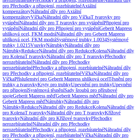
nerozebíratelné
Přechodky a připojení, rozebíratelné
Náhradní díly
pro Přechodky a připojení, rozebíratelné
Axiální
kompenzátory
Náhradní díly pro Axiální
kompenzátory
Víčka
Náhradní díly pro Víčka
T tvarovky pro
vytápění
Náhradní díly pro T tvarovky pro vytápění
Připojení pro
vytápění
Náhradní díly pro Připojení pro vytápění
Geberit Mapress
uhlíková ocel, FKM modrá
Náhradní díly pro Geberit Mapress
uhlíková ocel, FKM modrá
Systémové trubky 1.0034
Systémové
trubky 1.0215
Vsuvky
Nátrubky
Náhradní díly pro
Nátrubky
Redukce
Náhradní díly pro Redukce
Kolena
Náhradní díly
pro Kolena
T tvarovky
Náhradní díly pro T tvarovky
Přechodky
nerozebíratelné
Náhradní díly pro Přechodky
nerozebíratelné
Přechodky a připojení, rozebíratelné
Náhradní díly
pro Přechodky a připojení, rozebíratelné
Víčka
Náhradní díly pro
Víčka
Příslušenství pro Geberit Mapress uhlíková ocel
Těsnění pro
trubky a tvarovky
Kryty pro trubky
Upevnění pro trubky
Upevnění
pro připojení
Systémová těsnění
Sady šroubů pro přírubové
spoje
Geberit Mapress měď
Geberit Mapress měď
Náhradní díly pro
Geberit Mapress měď
Nátrubky
Náhradní díly pro
Nátrubky
Redukce
Náhradní díly pro Redukce
Kolena
Náhradní díly
pro Kolena
T tvarovky
Náhradní díly pro T tvarovky
Křížové
tvarovky
Náhradní díly pro Křížové tvarovky
Přechodky
nerozebíratelné
Náhradní díly pro Přechodky
nerozebíratelné
Přechodky a připojení, rozebíratelné
Náhradní díly
pro Přechodky a připojení, rozebíratelné
Víčka
Náhradní díly pro