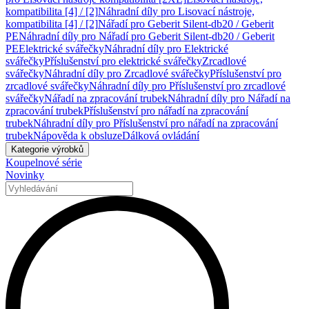
kompatibilita [4] / [2]
Náhradní díly pro Lisovací nástroje,
kompatibilita [4] / [2]
Nářadí pro Geberit Silent-db20 / Geberit
PE
Náhradní díly pro Nářadí pro Geberit Silent-db20 / Geberit
PE
Elektrické svářečky
Náhradní díly pro Elektrické
svářečky
Příslušenství pro elektrické svářečky
Zrcadlové
svářečky
Náhradní díly pro Zrcadlové svářečky
Příslušenství pro
zrcadlové svářečky
Náhradní díly pro Příslušenství pro zrcadlové
svářečky
Nářadí na zpracování trubek
Náhradní díly pro Nářadí na
zpracování trubek
Příslušenství pro nářadí na zpracování
trubek
Náhradní díly pro Příslušenství pro nářadí na zpracování
trubek
Nápověda k obsluze
Dálková ovládání
Kategorie výrobků
Koupelnové série
Novinky