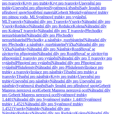
pro tvarovky
Kryty pro trubky
Kryt pro tvarovky
Upevnění pro
trubky
Upevnění pro připojení
Systémová těsnění
Sady šroubů pro
přírubové spoje
Spotřební materiál
Geberit Mepla
Systémové trubky
pro pitnou vodu, ML
Systémové trubky pro vytápění,
ML
Tvarovky
Náhradní díly pro Tvarovky
Vsuvky
Náhradní díly pro
Vsuvky
Redukce
Náhradní díly pro Redukce
Kolena
Náhradní díly
pro Kolena
T tvarovky
Náhradní díly pro T tvarovky
Přechodky
nerozebíratelné
Náhradní díly pro Přechodky
nerozebíratelné
Přechodky a nástěnky, rozebíratelné
Náhradní díly
pro Přechodky a nástěnky, rozebíratelné
Víčka
Náhradní díly pro
Víčka
Nástěnky
Náhradní díly pro Nástěnky
Rozdělovač se
závitovým připojením
Náhradní díly pro Rozdělovač se závitovým
připojením
T tvarovky pro vytápění
Náhradní díly pro T tvarovky pro
vytápění
Připojení pro vytápění
Náhradní díly pro Připojení pro
vytápění
Příslušenství
Náhradní díly pro Příslušenství
Izolace pro
trubky a tvarovky
Izolace pro nástěnky
Těsnění pro trubky a
tvarovky
Těsnění pro nástěnky
Kryty pro trubky
Upevnění pro
trubky
Upevnění pro nástěnky
Náhradní díly pro Upevnění pro
nástěnky
Systémová těsnění
Sady šroubů pro přírubové spoje
Geberit
Mapress nerezová ocel
Geberit Mapress nerezová ocel
Náhradní díly
pro Geberit Mapress nerezová ocel
Systémové trubky
1.4401
Náhradní díly pro Systémové trubky 1.4401
Systémové
trubky 1.4521
Náhradní díly pro Systémové trubky
1.4521
Vsuvky
Nátrubky
Náhradní díly pro
Nátrubky
Redukce
Náhradní díly pro Redukce
Kolena
Náhradní díly