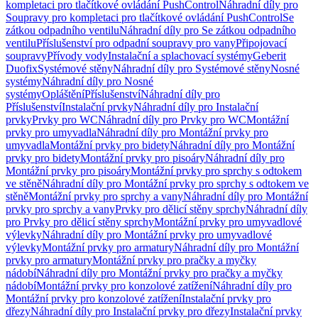
kompletaci pro tlačítkové ovládání PushControl
Náhradní díly pro
Soupravy pro kompletaci pro tlačítkové ovládání PushControl
Se
zátkou odpadního ventilu
Náhradní díly pro Se zátkou odpadního
ventilu
Příslušenství pro odpadní soupravy pro vany
Připojovací
soupravy
Přívody vody
Instalační a splachovací systémy
Geberit
Duofix
Systémové stěny
Náhradní díly pro Systémové stěny
Nosné
systémy
Náhradní díly pro Nosné
systémy
Opláštění
Příslušenství
Náhradní díly pro
Příslušenství
Instalační prvky
Náhradní díly pro Instalační
prvky
Prvky pro WC
Náhradní díly pro Prvky pro WC
Montážní
prvky pro umyvadla
Náhradní díly pro Montážní prvky pro
umyvadla
Montážní prvky pro bidety
Náhradní díly pro Montážní
prvky pro bidety
Montážní prvky pro pisoáry
Náhradní díly pro
Montážní prvky pro pisoáry
Montážní prvky pro sprchy s odtokem
ve stěně
Náhradní díly pro Montážní prvky pro sprchy s odtokem ve
stěně
Montážní prvky pro sprchy a vany
Náhradní díly pro Montážní
prvky pro sprchy a vany
Prvky pro dělicí stěny sprchy
Náhradní díly
pro Prvky pro dělicí stěny sprchy
Montážní prvky pro umyvadlové
výlevky
Náhradní díly pro Montážní prvky pro umyvadlové
výlevky
Montážní prvky pro armatury
Náhradní díly pro Montážní
prvky pro armatury
Montážní prvky pro pračky a myčky
nádobí
Náhradní díly pro Montážní prvky pro pračky a myčky
nádobí
Montážní prvky pro konzolové zatížení
Náhradní díly pro
Montážní prvky pro konzolové zatížení
Instalační prvky pro
dřezy
Náhradní díly pro Instalační prvky pro dřezy
Instalační prvky