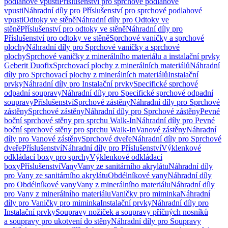
podlahové vpusti
Příslušenství pro sprchové podlahové
vpusti
Náhradní díly pro Příslušenství pro sprchové podlahové
vpusti
Odtoky ve stěně
Náhradní díly pro Odtoky ve
stěně
Příslušenství pro odtoky ve stěně
Náhradní díly pro
Příslušenství pro odtoky ve stěně
Sprchové vaničky a sprchové
plochy
Náhradní díly pro Sprchové vaničky a sprchové
plochy
Sprchové vaničky z minerálního materiálu a instalační prvky
Geberit Duofix
Sprchovací plochy z minerálních materiálů
Náhradní
díly pro Sprchovací plochy z minerálních materiálů
Instalační
prvky
Náhradní díly pro Instalační prvky
Specifické sprchové
odpadní soupravy
Náhradní díly pro Specifické sprchové odpadní
soupravy
Příslušenství
Sprchové zástěny
Náhradní díly pro Sprchové
zástěny
Sprchové zástěny
Náhradní díly pro Sprchové zástěny
Pevné
boční sprchové stěny pro sprchu Walk-In
Náhradní díly pro Pevné
boční sprchové stěny pro sprchu Walk-In
Vanové zástěny
Náhradní
díly pro Vanové zástěny
Sprchové dveře
Náhradní díly pro Sprchové
dveře
Příslušenství
Náhradní díly pro Příslušenství
Výklenkové
odkládací boxy pro sprchy
Výklenkové odkládací
boxy
Příslušenství
Vany
Vany ze sanitárního akrylátu
Náhradní díly
pro Vany ze sanitárního akrylátu
Obdélníkové vany
Náhradní díly
pro Obdélníkové vany
Vany z minerálního materiálu
Náhradní díly
pro Vany z minerálního materiálu
Vaničky pro miminka
Náhradní
díly pro Vaničky pro miminka
Instalační prvky
Náhradní díly pro
Instalační prvky
Soupravy nožiček a soupravy příčných nosníků
a soupravy pro ukotvení do stěny
Náhradní díly pro Soupravy