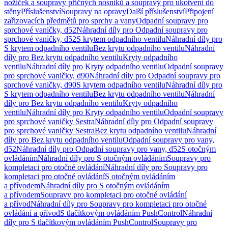
nožiček a soupravy příčných nosníků a soupravy pro ukotvení do
stěny
Příslušenství
Soupravy na opravy
Další příslušenství
Připojení
zařizovacích předmětů pro sprchy a vany
Odpadní soupravy pro
sprchové vaničky, d52
Náhradní díly pro Odpadní soupravy pro
sprchové vaničky, d52
S krytem odpadního ventilu
Náhradní díly pro
S krytem odpadního ventilu
Bez krytu odpadního ventilu
Náhradní
díly pro Bez krytu odpadního ventilu
Kryty odpadního
ventilu
Náhradní díly pro Kryty odpadního ventilu
Odpadní soupravy
pro sprchové vaničky, d90
Náhradní díly pro Odpadní soupravy pro
sprchové vaničky, d90
S krytem odpadního ventilu
Náhradní díly pro
S krytem odpadního ventilu
Bez krytu odpadního ventilu
Náhradní
díly pro Bez krytu odpadního ventilu
Kryty odpadního
ventilu
Náhradní díly pro Kryty odpadního ventilu
Odpadní soupravy
pro sprchové vaničky Sestra
Náhradní díly pro Odpadní soupravy
pro sprchové vaničky Sestra
Bez krytu odpadního ventilu
Náhradní
díly pro Bez krytu odpadního ventilu
Odpadní soupravy pro vany,
d52
Náhradní díly pro Odpadní soupravy pro vany, d52
S otočným
ovládáním
Náhradní díly pro S otočným ovládáním
Soupravy pro
kompletaci pro otočné ovládání
Náhradní díly pro Soupravy pro
kompletaci pro otočné ovládání
S otočným ovládáním
a přívodem
Náhradní díly pro S otočným ovládáním
a přívodem
Soupravy pro kompletaci pro otočné ovládání
a přívod
Náhradní díly pro Soupravy pro kompletaci pro otočné
ovládání a přívod
S tlačítkovým ovládáním PushControl
Náhradní
díly pro S tlačítkovým ovládáním PushControl
Soupravy pro