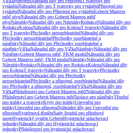
Víčka
Připojení
Náhradní díly pro Připojení
T tvarovky pro
vytápění
Náhradní díly pro T tvarovky pro vytápění
Připojení pro
vytápění
Náhradní díly pro Připojení pro vytápění
Geberit Mapress
měď plyn
Náhradní díly pro Geberit Mapress měď
plyn
Nátrubky
Náhradní díly pro Nátrubky
Redukce
Náhradní díly pro
Redukce
Kolena
Náhradní díly pro Kolena
T tvarovky
Náhradní díly
pro T tvarovky
Přechodky nerozebíratelné
Náhradní díly pro
Přechodky nerozebíratelné
Přechodky rozebíratelné a
nástěnky
Náhradní díly pro Přechodky rozebíratelné a
nástěnky
Víčka
Náhradní díly pro Víčka
Nástěnky
Náhradní díly pro
Nástěnky
Geberit Mapress měď, FKM modrá
Náhradní díly pro
Geberit Mapress měď, FKM modrá
Nátrubky
Náhradní díly pro
Nátrubky
Redukce
Náhradní díly pro Redukce
Kolena
Náhradní díly
pro Kolena
T tvarovky
Náhradní díly pro T tvarovky
Přechodky
nerozebíratelné
Náhradní díly pro Přechodky
nerozebíratelné
Přechodky a připojení, rozebíratelné
Náhradní díly
pro Přechodky a připojení, rozebíratelné
Víčka
Náhradní díly pro
Víčka
Příslušenství pro Geberit Mapress měď
Náhradní díly pro
Příslušenství pro Geberit Mapress měď
Izolace pro nástěnky
Těsnění
pro trubky a tvarovky
Kryty pro trubky
Upevnění pro
trubky
Upevnění pro připojení
Náhradní díly pro Upevnění pro
připojení
Systémová těsnění
Sady šroubů pro přírubové
spoje
Hygienický systém Geberit
Hygienické splachovací
jednotky
Náhradní díly pro Hygienické splachovací
jednotky
Příslušenství pro hygienické splachovací