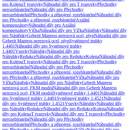
pro Kolena
T tvarovky
Náhradní díly pro T tvarovky
Přechodky
nerozebíratelné
Náhradní díly pro Přechodky
nerozebíratelné
Přechodky a připojení, rozebíratelné
Náhradní díly
pro Přechodky a připojení, rozebíratelné
Axiální
kompenzátory
Náhradní díly pro Axiální
kompenzátory
Víčka
Náhradní díly pro Víčka
Nástěnky
Náhradní díly
pro Nástěnky
Geberit Mapress nerezová ocel, plyn
Náhradní díly pro
Geberit Mapress nerezová ocel, plyn
Systémové trubky
1.4401
Náhradní díly pro Systémové trubky
1.4401
Vsuvky
Nátrubky
Náhradní díly pro
Nátrubky
Redukce
Náhradní díly pro Redukce
Kolena
Náhradní díly
pro Kolena
T tvarovky
Náhradní díly pro T tvarovky
Přechodky
nerozebíratelné
Náhradní díly pro Přechodky
nerozebíratelné
Přechodky a připojení, rozebíratelné
Náhradní díly
pro Přechodky a připojení, rozebíratelné
Víčka
Náhradní díly pro
Víčka
Nástěnky
Náhradní díly pro Nástěnky
Geberit Mapress
nerezová ocel, FKM modrá
Náhradní díly pro Geberit Mapress
nerezová ocel, FKM modrá
Systémové trubky 1.4401
Náhradní díly
pro Systémové trubky 1.4401
Systémové trubky 1.4521
Náhradní
díly pro Systémové trubky 1.4521
Vsuvky
Nátrubky
Náhradní díly
pro Nátrubky
Redukce
Náhradní díly pro Redukce
Kolena
Náhradní
díly pro Kolena
T tvarovky
Náhradní díly pro T tvarovky
Přechodky
nerozebíratelné
Náhradní díly pro Přechodky
nerozebíratelné
Přechodky a připojení, rozebíratelné
Náhradní díly
pro Přechodky a připojení, rozebíratelné
Víčka
Náhradní díly pro