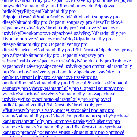
omítku
Náhradní díly pro Zápachové uzávěrky pod omítku
Připojení
umyvadel
Náhradní díly pro Připojení umyvadel
Připojovací
hrdlo
Kryty
Připojení
Náhradní díly pro
Připojení
Těsnění
Prodloužení
Ovládání
Odpadní soupravy pro
dřezy
Náhradní díly pro Odpadní soupravy pro dřezy
Trubkové
zápachové uzávěrky
Náhradní díly pro Trubkové zápachové
uzávěrky
Dvoukomorové zápachové uzávěrky
Náhradní díly pro
Dvoukomorové zápachové uzávěrky
Odpadní ventily pro
dřezy
Náhradní díly pro Odpadní ventily pro
dřezy
Příslušenství
Náhradní díly pro Příslušenství
Odpadní soupravy
pro zařízení
Náhradní díly pro Odpadní soupravy pro
zařízení
Trubkové zápachové uzávěrky
Náhradní díly pro Trubkové
zápachové uzávěrky
Zápachové uzávěrky pod omítku
Náhradní díly
pro Zápachové uzávěrky pod omítku
Zápachové uzávěrky na
omítku
Náhradní díly pro Zápachové uzávěrky na
omítku
Připojení
Náhradní díly pro Připojení
Příslušenství
Odpadní
soupravy pro výlevky
Náhradní díly pro Odpadní soupravy pro
výlevky
Zápachové uzávěrky
Náhradní díly pro Zápachové
uzávěrky
Připojovací hrdlo
Náhradní díly pro Připojovací
hrdlo
Odpadní ventily
Příslušenství
Náhradní díly pro
Příslušenství
Sprchy a vany
Sprchy
Odvodnění podlahy pro
sprchy
Náhradní díly pro Odvodnění podlahy pro sprchy
Sprchové
kanálky
Náhradní díly pro Sprchové kanálky
Příslušenství pro
sprchové kanálky
Náhradní díly pro Příslušenství pro sprchové
kanálky
Sprchové podlahové vpusti
Náhradní díly pro Sprchové