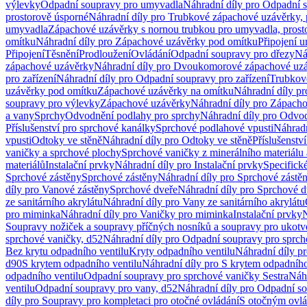
výlevky
Odpadní soupravy pro umyvadla
Náhradní díly pro Odpadní 
prostorově úsporné
Náhradní díly pro Trubkové zápachové uzávěrky, 
umyvadla
Zápachové uzávěrky s nornou trubkou pro umyvadla, prost
omítku
Náhradní díly pro Zápachové uzávěrky pod omítku
Připojení 
Připojení
Těsnění
Prodloužení
Ovládání
Odpadní soupravy pro dřezy
Ná
zápachové uzávěrky
Náhradní díly pro Dvoukomorové zápachové uz
pro zařízení
Náhradní díly pro Odpadní soupravy pro zařízení
Trubkov
uzávěrky pod omítku
Zápachové uzávěrky na omítku
Náhradní díly p
soupravy pro výlevky
Zápachové uzávěrky
Náhradní díly pro Zápach
a vany
Sprchy
Odvodnění podlahy pro sprchy
Náhradní díly pro Odvo
Příslušenství pro sprchové kanálky
Sprchové podlahové vpusti
Náhradn
vpusti
Odtoky ve stěně
Náhradní díly pro Odtoky ve stěně
Příslušenstv
vaničky a sprchové plochy
Sprchové vaničky z minerálního materiálu 
materiálů
Instalační prvky
Náhradní díly pro Instalační prvky
Specifick
Sprchové zástěny
Sprchové zástěny
Náhradní díly pro Sprchové zástě
díly pro Vanové zástěny
Sprchové dveře
Náhradní díly pro Sprchové d
ze sanitárního akrylátu
Náhradní díly pro Vany ze sanitárního akrylátu
pro miminka
Náhradní díly pro Vaničky pro miminka
Instalační prvky
N
Soupravy nožiček a soupravy příčných nosníků a soupravy pro ukotv
sprchové vaničky, d52
Náhradní díly pro Odpadní soupravy pro sprch
Bez krytu odpadního ventilu
Kryty odpadního ventilu
Náhradní díly p
d90
S krytem odpadního ventilu
Náhradní díly pro S krytem odpadního
odpadního ventilu
Odpadní soupravy pro sprchové vaničky Sestra
Náhr
ventilu
Odpadní soupravy pro vany, d52
Náhradní díly pro Odpadní so
díly pro Soupravy pro kompletaci pro otočné ovládání
S otočným ovl