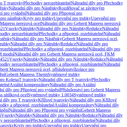
ro T tvarovky
Přechodky nerozebíratelné
Náhradní díly pro Přechodky
ěnky
Náhradní díly pro Nástěnky
Rozdělovač se závitovým
ní pro vytápění
Náhradní díly pro Připojení pro
 pro nástěnky
Kryty pro trubky
Upevnění pro trubky
Upevnění pro
 Mapress nerezová ocel
Náhradní díly pro Geberit Mapress nerezová
521
Vsuvky
Nátrubky
Náhradní díly pro Nátrubky
Redukce
Náhradní
hodky nerozebíratelné
Přechodky a připojení, rozebíratelné
Náhradní
stěnky
Náhradní díly pro Nástěnky
Geberit Mapress nerezová ocel,
rubky
Náhradní díly pro Nátrubky
Redukce
Náhradní díly pro
rozebíratelné
Přechodky a připojení, rozebíratelné
Náhradní díly pro
KM modrá
Náhradní díly pro Geberit Mapress nerezová ocel, FKM
.4521
Vsuvky
Nátrubky
Náhradní díly pro Nátrubky
Redukce
Náhradní
hodky nerozebíratelné
Přechodky a připojení, rozebíratelné
Náhradní
berit Mapress nerezová ocel, příslušenství
Izolace pro
ění
Geberit Mapress Therm
Systémové trubky
pro Kolena
T tvarovky
Náhradní díly pro T tvarovky
Přechodky
atelné
Axiální kompenzátory
Náhradní díly pro Axiální
ní díly pro Připojení pro vytápění
Příslušenství pro Geberit Mapress
s uhlíková ocel
Systémové trubky 1.0034
Systémové trubky
í díly pro T tvarovky
Křížové tvarovky
Náhradní díly pro Křížové
odky a připojení, rozebíratelné
Axiální kompenzátory
Náhradní díly
ápění
Náhradní díly pro Připojení pro vytápění
Geberit Mapress
5
Vsuvky
Nátrubky
Náhradní díly pro Nátrubky
Redukce
Náhradní díly
y nerozebíratelné
Přechodky a připojení, rozebíratelné
Náhradní díly
tvarovky
Kryty pro trubky
Upevnění pro trubky
Upevnění pro