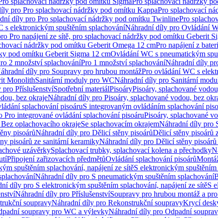
 Pro splachovací nádržky pod omítku Sigma
Pro splachovací nádržky p
íly pro Pro splachovací nádržky pod omítku Kappa
Pro splachovací ná
dní díly pro Pro splachovací nádržky pod omítku Twinline
Pro splacho
 s elektronickým spuštěním splachování
Náhradní díly pro Ovládání W
pro Pro napájení ze sítě, pro splachovací nádržky pod omítku Geberit 
plachovací nádržky pod omítku Geberit Omega 12 cm
Pro napájení z bate
ržky pod omítku Geberit Sigma 12 cm
Ovládání WC s pneumatickým spuš
Pro 2 množství splachování
Pro 1 množství splachování
Náhradní díly pr
áhradní díly pro Soupravy pro hrubou montáž
Pro ovládání WC s elekt
it Monolith
Sanitární moduly pro WC
Náhradní díly pro Sanitární mod
 pro Příslušenství
Spotřební materiál
Pisoáry
Pisoáry, splachované vodou
dou, bez okraje
Náhradní díly pro Pisoáry, splachované vodou, bez okr
ládání splachování pisoáru
S integrovaným ovládáním splachování pis
o Pro integrované ovládání splachování pisoáru
Pisoáry, splachované vo
 Bez oplachovacího okraje
Se splachovacím okrajem
Náhradní díly pro
těny pisoárů
Náhradní díly pro Dělicí stěny pisoárů
Dělicí stěny pisoárů 
ěny pisoárů ze sanitární keramiky
Náhradní díly pro Dělicí stěny pisoárů
pachové uzávěrky
Splachovací trubky, splachovací kolena a přechodky
N
utí
Připojení zařizovacích předmětů
Ovládání splachování pisoárů
Montáž
kým spuštěním splachování, napájení ze sítě
S elektronickým spuštěním 
splachování
Náhradní díly pro S pneumatickým spuštěním splachování
B
ní díly pro S elektronickým spuštěním splachování, napájení ze sítě
S e
enství
Náhradní díly pro Příslušenství
Soupravy pro hrubou montáž a pro
trukční soupravy
Náhradní díly pro Rekonstrukční soupravy
Krycí desk
padní soupravy pro WC a výlevky
Náhradní díly pro Odpadní soupra