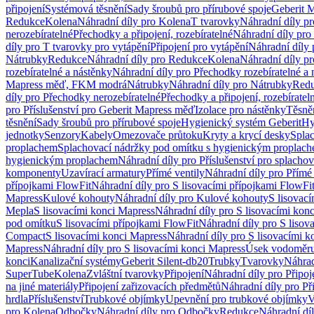
připojení
Systémová těsnění
Sady šroubů pro přírubové spoje
Geberit 
Redukce
Kolena
Náhradní díly pro Kolena
T tvarovky
Náhradní díly p
nerozebíratelné
Přechodky a připojení, rozebíratelné
Náhradní díly pro 
díly pro T tvarovky pro vytápění
Připojení pro vytápění
Náhradní díly 
Nátrubky
Redukce
Náhradní díly pro Redukce
Kolena
Náhradní díly p
rozebíratelné a nástěnky
Náhradní díly pro Přechodky rozebíratelné a 
Mapress měď, FKM modrá
Nátrubky
Náhradní díly pro Nátrubky
Red
díly pro Přechodky nerozebíratelné
Přechodky a připojení, rozebíratel
pro Příslušenství pro Geberit Mapress měď
Izolace pro nástěnky
Těsněn
těsnění
Sady šroubů pro přírubové spoje
Hygienický systém Geberit
Hy
jednotky
Senzory
Kabely
Omezovače průtoku
Kryty a krycí desky
Spla
proplachem
Splachovací nádržky pod omítku s hygienickým proplac
hygienickým proplachem
Náhradní díly pro Příslušenství pro splach
komponenty
Uzavírací armatury
Přímé ventily
Náhradní díly pro Přímé 
přípojkami FlowFit
Náhradní díly pro S lisovacími přípojkami FlowFi
Mapress
Kulové kohouty
Náhradní díly pro Kulové kohouty
S lisovac
Mepla
S lisovacími konci Mapress
Náhradní díly pro S lisovacími kon
pod omítku
S lisovacími přípojkami FlowFit
Náhradní díly pro S lisov
Compact
S lisovacími konci Mapress
Náhradní díly pro S lisovacími 
Mapress
Náhradní díly pro S lisovacími konci Mapress
Úsek vodoměru
konci
Kanalizační systémy
Geberit Silent-db20
Trubky
Tvarovky
Náhrad
SuperTube
Kolena
Zvláštní tvarovky
Připojení
Náhradní díly pro Připoj
na jiné materiály
Připojení zařizovacích předmětů
Náhradní díly pro Př
hrdla
Příslušenství
Trubkové objímky
Upevnění pro trubkové objímky
V
pro Kolena
Odbočky
Náhradní díly pro Odbočky
Redukce
Náhradní dí