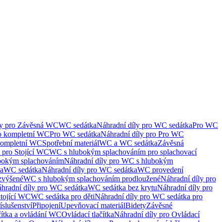
ly pro Závěsná WC
WC sedátka
Náhradní díly pro WC sedátka
Pro WC
ro kompletní WC
Pro WC sedátka
Náhradní díly pro Pro WC
kompletní WC
Spotřební materiál
WC a WC sedátka
Závěsná
 pro Stojící WC
WC s hlubokým splachováním pro splachovací
bokým splachováním
Náhradní díly pro WC s hlubokým
ka
WC sedátka
Náhradní díly pro WC sedátka
WC provedení
zvýšené
WC s hlubokým splachováním prodloužené
Náhradní díly pro
hradní díly pro WC sedátka
WC sedátka bez krytu
Náhradní díly pro
Stojící WC
WC sedátka pro děti
Náhradní díly pro WC sedátka pro
íslušenství
Připojení
Upevňovací materiál
Bidety
Závěsné
čítka a ovládání WC
Ovládací tlačítka
Náhradní díly pro Ovládací