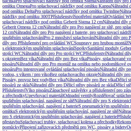
tlačítka
Pro splachovací nádržky pod omítku Sigma
Náhradní díly pro
omítku Omega
Pro splachovací nádržky pod omítku Kappa
Náhradní d
pod omítku Delta
Pro splachovací nádržky pod omítku Twinline
Náhra
nádržky pod omítku 300T
Příslušenství
Spotřební materiál
Ovládání WC
splachovací nádržky pod omítku Geberit Sigma 12 cm
Náhradní díly 
Geberit Omega 12 cm
Náhradní díly pro Pro napájení ze sítě, pro s
12 cm
Náhradní díly pro Pro napájení z baterie, pro splachovací nád
spuštěním splachování
Pro 2 množství splachování
Náhradní díly pro 
díly pro Příslušenství pro ovládání WC
Soupravy pro hrubou montáž
N
s elektronickým spuštěním splachování
Spojky
Sanitární moduly Geber
stojící WC
Náhradní díly pro Pro stojící WC
Příslušenství
Náhradní díly
s okrajem
Bez víka
Náhradní díly pro Bez víka
Pisoáry, splachované vo
pisoáru
Náhradní díly pro Pro montáž na omítku nebo podomítkové ov
pisoáru
Pro integrované ovládání splachování pisoáru
Náhradní díly pr
vodou, s víkem / pro víko
Bez oplachovacího okraje
Náhradní díly pro
Pisoáry, provoz bez vody
Bez víka
Náhradní díly pro Bez víka
Dělicí s
pisoárů ze skla
Náhradní díly pro Dělicí stěny pisoárů ze skla
Dělicí st
Příslušenství
Víko pisoáru
Zápachové uzávěrky a příslušenství pro zá
a přechodky
Upevňovací materiál
Odpadní ventily
Rozdělovač spláchn
spuštěním splachování, napájení ze sítě
Náhradní díly pro S elektronic
spuštěním splachování, napájení z baterie
S pneumatickým spuštěním 
omítku
S elektronickým spuštěním splachování, napájení ze sítě
Náhrad
pro S elektronickým spuštěním splachování, napájení z baterie
Přísluš
přestavbu
Splachovací trubky, splachovací kolena a přechodky
Rekons
pomůcky
Připojení zařizovacích předmětů pro WC, pisoáry a bidety
Od