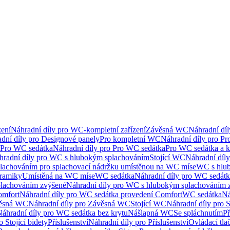
ení
Náhradní díly pro WC-kompletní zařízení
Závěsná WC
Náhradní dí
dní díly pro Designové panely
Pro kompletní WC
Náhradní díly pro P
Pro WC sedátka
Náhradní díly pro Pro WC sedátka
Pro WC sedátka a 
hradní díly pro WC s hlubokým splachováním
Stojící WC
Náhradní díly
lachováním pro splachovací nádržku umístěnou na WC míse
WC s hlu
eramiky
Umístěná na WC míse
WC sedátka
Náhradní díly pro WC sedát
lachováním zvýšené
Náhradní díly pro WC s hlubokým splachováním 
omfort
Náhradní díly pro WC sedátka provedení Comfort
WC sedátka
Ná
ěsná WC
Náhradní díly pro Závěsná WC
Stojící WC
Náhradní díly pro 
áhradní díly pro WC sedátka bez krytu
Nášlapná WC
Se spláchnutím
Př
 Stojící bidety
Příslušenství
Náhradní díly pro Příslušenství
Ovládací tla