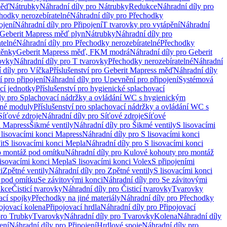
měď
Nátrubky
Náhradní díly pro Nátrubky
Redukce
Náhradní díly pro
hodky nerozebíratelné
Náhradní díly pro Přechodky
ojení
Náhradní díly pro Připojení
T tvarovky pro vytápění
Náhradní
 Geberit Mapress měď plyn
Nátrubky
Náhradní díly pro
telné
Náhradní díly pro Přechodky nerozebíratelné
Přechodky
těnky
Geberit Mapress měď, FKM modrá
Náhradní díly pro Geberit
ovky
Náhradní díly pro T tvarovky
Přechodky nerozebíratelné
Náhradní
 díly pro Víčka
Příslušenství pro Geberit Mapress měď
Náhradní díly
 pro připojení
Náhradní díly pro Upevnění pro připojení
Systémová
cí jednotky
Příslušenství pro hygienické splachovací
ly pro Splachovací nádržky a ovládání WC s hygienickým
ěné moduly
Příslušenství pro splachovací nádržky a ovládání WC s
Síťové zdroje
Náhradní díly pro Síťové zdroje
Síťové
i Mapress
Šikmé ventily
Náhradní díly pro Šikmé ventily
S lisovacími
 lisovacími konci Mapress
Náhradní díly pro S lisovacími konci
it
S lisovacími konci Mepla
Náhradní díly pro S lisovacími konci
o montáž pod omítku
Náhradní díly pro Kulové kohouty pro montáž
lisovacími konci Mepla
S lisovacími konci Volex
S připojeními
i
Zpětné ventily
Náhradní díly pro Zpětné ventily
S lisovacími konci
 pod omítku
Se závitovými konci
Náhradní díly pro Se závitovými
kce
Čisticí tvarovky
Náhradní díly pro Čisticí tvarovky
Tvarovky
ací spojky
Přechodky na jiné materiály
Náhradní díly pro Přechodky
ojovací kolena
Připojovací hrdla
Náhradní díly pro Připojovací
pro Trubky
Tvarovky
Náhradní díly pro Tvarovky
Kolena
Náhradní díly
ení
Náhradní díly pro Připojení
Hrdlové spoje
Náhradní díly pro