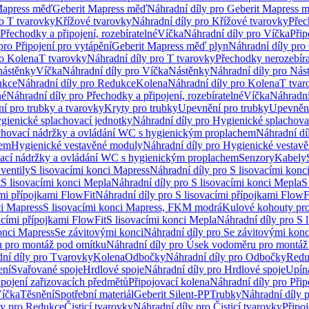
Mapress měď
Geberit Mapress měď
Náhradní díly pro Geberit Mapress 
ro T tvarovky
Křížové tvarovky
Náhradní díly pro Křížové tvarovky
Přec
Přechodky a připojení, rozebíratelné
Víčka
Náhradní díly pro Víčka
Přip
pro Připojení pro vytápění
Geberit Mapress měď plyn
Náhradní díly pro
ro Kolena
T tvarovky
Náhradní díly pro T tvarovky
Přechodky nerozebíra
nástěnky
Víčka
Náhradní díly pro Víčka
Nástěnky
Náhradní díly pro Nás
ukce
Náhradní díly pro Redukce
Kolena
Náhradní díly pro Kolena
T tvar
né
Náhradní díly pro Přechodky a připojení, rozebíratelné
Víčka
Náhradní
í pro trubky a tvarovky
Kryty pro trubky
Upevnění pro trubky
Upevnění
gienické splachovací jednotky
Náhradní díly pro Hygienické splachova
chovací nádržky a ovládání WC s hygienickým proplachem
Náhradní dí
hem
Hygienické vestavěné moduly
Náhradní díly pro Hygienické vestav
ovací nádržky a ovládání WC s hygienickým proplachem
Senzory
Kabely
ventily
S lisovacími konci Mapress
Náhradní díly pro S lisovacími konc
t
S lisovacími konci Mepla
Náhradní díly pro S lisovacími konci Mepla
S
ími přípojkami FlowFit
Náhradní díly pro S lisovacími přípojkami FlowF
ci Mapress
S lisovacími konci Mapress, FKM modrá
Kulové kohouty pr
acími přípojkami FlowFit
S lisovacími konci Mepla
Náhradní díly pro S 
konci Mapress
Se závitovými konci
Náhradní díly pro Se závitovými konc
 pro montáž pod omítku
Náhradní díly pro Úsek vodoměru pro montáž
ní díly pro Tvarovky
Kolena
Odbočky
Náhradní díly pro Odbočky
Redu
ení
Svařované spoje
Hrdlové spoje
Náhradní díly pro Hrdlové spoje
Upín
ipojení zařizovacích předmětů
Připojovací kolena
Náhradní díly pro Přip
íčka
Těsnění
Spotřební materiál
Geberit Silent-PP
Trubky
Náhradní díly 
ly pro Redukce
Čisticí tvarovky
Náhradní díly pro Čisticí tvarovky
Připoj