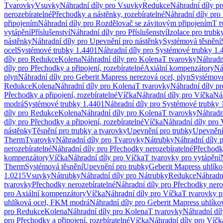
Tvarovky
Vsuvky
Náhradní díly pro Vsuvky
Redukce
Náhradní díly p
nerozebíratelné
Přechodky a nástěnky, rozebíratelné
Náhradní díly pro 
připojením
Náhradní díly pro Rozdělovač se závitovým připojením
T t
vytápění
Příslušenství
Náhradní díly pro Příslušenství
Izolace pro trubk
nástěnky
Náhradní díly pro Upevnění pro nástěnky
Systémová těsnění
ocel
Systémové trubky 1.4401
Náhradní díly pro Systémové trubky 1.
díly pro Redukce
Kolena
Náhradní díly pro Kolena
T tvarovky
Náhradn
díly pro Přechodky a připojení, rozebíratelné
Axiální kompenzátory
Ná
plyn
Náhradní díly pro Geberit Mapress nerezová ocel, plyn
Systémové
Redukce
Kolena
Náhradní díly pro Kolena
T tvarovky
Náhradní díly p
Přechodky a připojení, rozebíratelné
Víčka
Náhradní díly pro Víčka
Ná
modrá
Systémové trubky 1.4401
Náhradní díly pro Systémové trubky 
díly pro Redukce
Kolena
Náhradní díly pro Kolena
T tvarovky
Náhradn
díly pro Přechodky a připojení, rozebíratelné
Víčka
Náhradní díly pro 
nástěnky
Těsnění pro trubky a tvarovky
Upevnění pro trubky
Upevnění 
Therm
Tvarovky
Náhradní díly pro Tvarovky
Nátrubky
Náhradní díly 
nerozebíratelné
Náhradní díly pro Přechodky nerozebíratelné
Přechodky
kompenzátory
Víčka
Náhradní díly pro Víčka
T tvarovky pro vytápění
Therm
Systémová těsnění
Upevnění pro trubky
Geberit Mapress uhlíko
1.0215
Vsuvky
Nátrubky
Náhradní díly pro Nátrubky
Redukce
Náhradn
tvarovky
Přechodky nerozebíratelné
Náhradní díly pro Přechodky nero
pro Axiální kompenzátory
Víčka
Náhradní díly pro Víčka
T tvarovky p
uhlíková ocel, FKM modrá
Náhradní díly pro Geberit Mapress uhlík
pro Redukce
Kolena
Náhradní díly pro Kolena
T tvarovky
Náhradní díl
pro Přechodky a připojení, rozebíratelné
Víčka
Náhradní díly pro Víčk