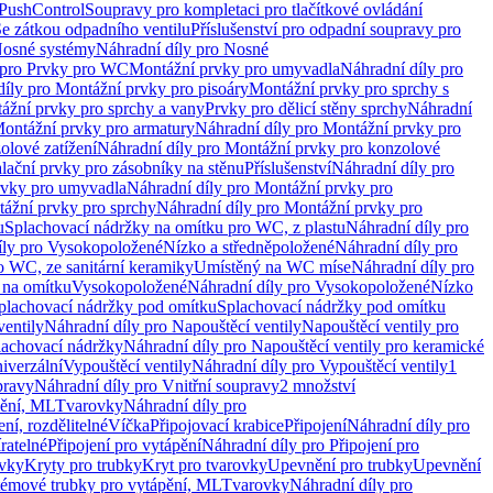
 PushControl
Soupravy pro kompletaci pro tlačítkové ovládání
Se zátkou odpadního ventilu
Příslušenství pro odpadní soupravy pro
osné systémy
Náhradní díly pro Nosné
 pro Prvky pro WC
Montážní prvky pro umyvadla
Náhradní díly pro
díly pro Montážní prvky pro pisoáry
Montážní prvky pro sprchy s
ážní prvky pro sprchy a vany
Prvky pro dělicí stěny sprchy
Náhradní
ontážní prvky pro armatury
Náhradní díly pro Montážní prvky pro
olové zatížení
Náhradní díly pro Montážní prvky pro konzolové
alační prvky pro zásobníky na stěnu
Příslušenství
Náhradní díly pro
rvky pro umyvadla
Náhradní díly pro Montážní prvky pro
ážní prvky pro sprchy
Náhradní díly pro Montážní prvky pro
u
Splachovací nádržky na omítku pro WC, z plastu
Náhradní díly pro
íly pro Vysokopoložené
Nízko a středněpoložené
Náhradní díly pro
o WC, ze sanitární keramiky
Umístěný na WC míse
Náhradní díly pro
 na omítku
Vysokopoložené
Náhradní díly pro Vysokopoložené
Nízko
plachovací nádržky pod omítku
Splachovací nádržky pod omítku
ventily
Náhradní díly pro Napouštěcí ventily
Napouštěcí ventily pro
lachovací nádržky
Náhradní díly pro Napouštěcí ventily pro keramické
iverzální
Vypouštěcí ventily
Náhradní díly pro Vypouštěcí ventily
1
pravy
Náhradní díly pro Vnitřní soupravy
2 množství
pění, ML
Tvarovky
Náhradní díly pro
ní, rozdělitelné
Víčka
Připojovací krabice
Připojení
Náhradní díly pro
ratelné
Připojení pro vytápění
Náhradní díly pro Připojení pro
ovky
Kryty pro trubky
Kryt pro tvarovky
Upevnění pro trubky
Upevnění
témové trubky pro vytápění, ML
Tvarovky
Náhradní díly pro