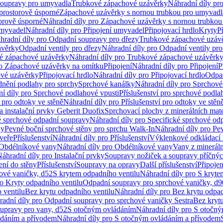
soupravy pro umyvadla
Trubkové zápachové uzávěrky
Náhradní díly pr
prostorově úsporné
Zápachové uzávěrky s nornou trubkou pro umyvadl
orově úsporné
Náhradní díly pro Zápachové uzávěrky s nornou trubkou
umyvadel
Náhradní díly pro Připojení umyvadel
Připojovací hrdlo
Kryty
P
hradní díly pro Odpadní soupravy pro dřezy
Trubkové zápachové uzáv
ávěrky
Odpadní ventily pro dřezy
Náhradní díly pro Odpadní ventily pro
é zápachové uzávěrky
Náhradní díly pro Trubkové zápachové uzávěrk
ro Zápachové uzávěrky na omítku
Připojení
Náhradní díly pro Připojení
P
ové uzávěrky
Připojovací hrdlo
Náhradní díly pro Připojovací hrdlo
Odpad
dnění podlahy pro sprchy
Sprchové kanálky
Náhradní díly pro Sprchové
í díly pro Sprchové podlahové vpusti
Příslušenství pro sprchové podla
í pro odtoky ve stěně
Náhradní díly pro Příslušenství pro odtoky ve stěn
a instalační prvky Geberit Duofix
Sprchovací plochy z minerálních mate
é sprchové odpadní soupravy
Náhradní díly pro Specifické sprchové od
ny
Pevné boční sprchové stěny pro sprchu Walk-In
Náhradní díly pro Pe
veře
Příslušenství
Náhradní díly pro Příslušenství
Výklenkové odkládací 
Obdélníkové vany
Náhradní díly pro Obdélníkové vany
Vany z mineráln
áhradní díly pro Instalační prvky
Soupravy nožiček a soupravy příčnýc
ení do stěny
Příslušenství
Soupravy na opravy
Další příslušenství
Připoje
ové vaničky, d52
S krytem odpadního ventilu
Náhradní díly pro S kryte
ro Kryty odpadního ventilu
Odpadní soupravy pro sprchové vaničky, d9
 ventilu
Bez krytu odpadního ventilu
Náhradní díly pro Bez krytu odpad
adní díly pro Odpadní soupravy pro sprchové vaničky Sestra
Bez krytu
upravy pro vany, d52
S otočným ovládáním
Náhradní díly pro S otočn
ádáním a přívodem
Náhradní díly pro S otočným ovládáním a přívodem