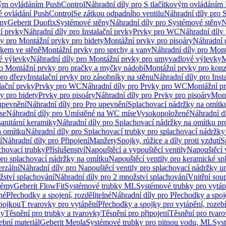
vým ovládáním PushControl
Náhradní díly pro S tlačítkovým ovládáním
vé ovládání PushControl
Se zátkou odpadního ventilu
Náhradní díly pro 
émy
Geberit Duofix
Systémové stěny
Náhradní díly pro Systémové stěny
N
ní prvky
Náhradní díly pro Instalační prvky
Prvky pro WC
Náhradní díly
ly pro Montážní prvky pro bidety
Montážní prvky pro pisoáry
Náhradní 
okem ve stěně
Montážní prvky pro sprchy a vany
Náhradní díly pro Mont
é výlevky
Náhradní díly pro Montážní prvky pro umyvadlové výlevky
M
ro Montážní prvky pro pračky a myčky nádobí
Montážní prvky pro konz
pro dřezy
Instalační prvky pro zásobníky na stěnu
Náhradní díly pro Inst
lační prvky
Prvky pro WC
Náhradní díly pro Prvky pro WC
Montážní p
y pro bidety
Prvky pro pisoáry
Náhradní díly pro Prvky pro pisoáry
Mont
upevnění
Náhradní díly pro Pro upevnění
Splachovací nádržky na omítk
se
Náhradní díly pro Umístěné na WC míse
Vysokopoložené
Náhradní d
anitární keramiky
Náhradní díly pro Splachovací nádržky na omítku pr
a omítku
Náhradní díly pro Splachovací trubky pro splachovací nádržky
í
Náhradní díly pro Připojení
Manžety
Spojky, růžice a díly proti vzdutí
S
chovací trubky
Příslušenství
Napouštěcí a vypouštěcí ventily
Napouštěcí 
pro splachovací nádržky na omítku
Napouštěcí ventily pro keramické sp
erzální
Náhradní díly pro Napouštěcí ventily pro splachovací nádržky un
žství splachování
Náhradní díly pro 2 množství splachování
Vnitřní sou
témy
Geberit FlowFit
Systémové trubky ML
Systémové trubky pro vytá
né
Přechodky a spojení, rozdělitelné
Náhradní díly pro Přechodky a spoje
ípojkou
T tvarovky pro vytápění
Přechodky a spojky pro vytápění, rozebí
ky
Těsnění pro trubky a tvarovky
Těsnění pro připojení
Těsnění pro tvar
ební materiál
Geberit Mepla
Systémové trubky pro pitnou vodu, ML
Sys