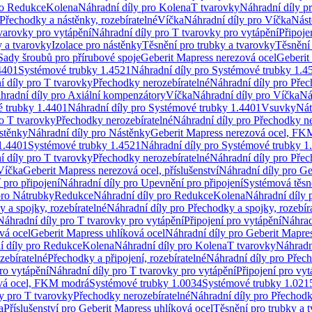
ro Redukce
Kolena
Náhradní díly pro Kolena
T tvarovky
Náhradní díly p
Přechodky a nástěnky, rozebíratelné
Víčka
Náhradní díly pro Víčka
Nást
varovky pro vytápění
Náhradní díly pro T tvarovky pro vytápění
Připoje
y a tvarovky
Izolace pro nástěnky
Těsnění pro trubky a tvarovky
Těsnění
Sady šroubů pro přírubové spoje
Geberit Mapress nerezová ocel
Geberit
4401
Systémové trubky 1.4521
Náhradní díly pro Systémové trubky 1.4
í díly pro T tvarovky
Přechodky nerozebíratelné
Náhradní díly pro Přec
hradní díly pro Axiální kompenzátory
Víčka
Náhradní díly pro Víčka
Ná
 trubky 1.4401
Náhradní díly pro Systémové trubky 1.4401
Vsuvky
Nát
ro T tvarovky
Přechodky nerozebíratelné
Náhradní díly pro Přechodky ne
stěnky
Náhradní díly pro Nástěnky
Geberit Mapress nerezová ocel, F
1.4401
Systémové trubky 1.4521
Náhradní díly pro Systémové trubky 1
í díly pro T tvarovky
Přechodky nerozebíratelné
Náhradní díly pro Přec
Víčka
Geberit Mapress nerezová ocel, příslušenství
Náhradní díly pro Ge
pro připojení
Náhradní díly pro Upevnění pro připojení
Systémová těsn
pro Nátrubky
Redukce
Náhradní díly pro Redukce
Kolena
Náhradní díly 
 a spojky, rozebíratelné
Náhradní díly pro Přechodky a spojky, rozebír
Náhradní díly pro T tvarovky pro vytápění
Připojení pro vytápění
Náhrad
vá ocel
Geberit Mapress uhlíková ocel
Náhradní díly pro Geberit Mapres
í díly pro Redukce
Kolena
Náhradní díly pro Kolena
T tvarovky
Náhradn
zebíratelné
Přechodky a připojení, rozebíratelné
Náhradní díly pro Přech
ro vytápění
Náhradní díly pro T tvarovky pro vytápění
Připojení pro vyt
ová ocel, FKM modrá
Systémové trubky 1.0034
Systémové trubky 1.021
y pro T tvarovky
Přechodky nerozebíratelné
Náhradní díly pro Přechodk
a
Příslušenství pro Geberit Mapress uhlíková ocel
Těsnění pro trubky a 