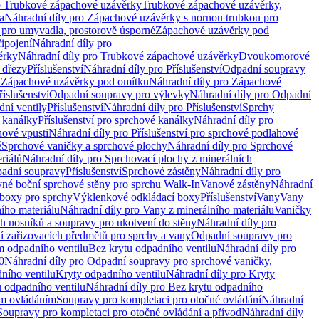
o Trubkové zápachové uzávěrky
Trubkové zápachové uzávěrky,
a
Náhradní díly pro Zápachové uzávěrky s nornou trubkou pro
 pro umyvadla, prostorově úsporné
Zápachové uzávěrky pod
řipojení
Náhradní díly pro
ěrky
Náhradní díly pro Trubkové zápachové uzávěrky
Dvoukomorové
 dřezy
Příslušenství
Náhradní díly pro Příslušenství
Odpadní soupravy
y
Zápachové uzávěrky pod omítku
Náhradní díly pro Zápachové
říslušenství
Odpadní soupravy pro výlevky
Náhradní díly pro Odpadní
ní ventily
Příslušenství
Náhradní díly pro Příslušenství
Sprchy
 kanálky
Příslušenství pro sprchové kanálky
Náhradní díly pro
hové vpusti
Náhradní díly pro Příslušenství pro sprchové podlahové
ě
Sprchové vaničky a sprchové plochy
Náhradní díly pro Sprchové
riálů
Náhradní díly pro Sprchovací plochy z minerálních
padní soupravy
Příslušenství
Sprchové zástěny
Náhradní díly pro
vné boční sprchové stěny pro sprchu Walk-In
Vanové zástěny
Náhradní
boxy pro sprchy
Výklenkové odkládací boxy
Příslušenství
Vany
Vany
ího materiálu
Náhradní díly pro Vany z minerálního materiálu
Vaničky
h nosníků a soupravy pro ukotvení do stěny
Náhradní díly pro
ní zařizovacích předmětů pro sprchy a vany
Odpadní soupravy pro
m odpadního ventilu
Bez krytu odpadního ventilu
Náhradní díly pro
0
Náhradní díly pro Odpadní soupravy pro sprchové vaničky,
ního ventilu
Kryty odpadního ventilu
Náhradní díly pro Kryty
 odpadního ventilu
Náhradní díly pro Bez krytu odpadního
ým ovládáním
Soupravy pro kompletaci pro otočné ovládání
Náhradní
Soupravy pro kompletaci pro otočné ovládání a přívod
Náhradní díly