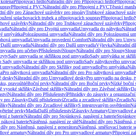
 kolena
Připojovací hrdlo
Náhradní díly pro Připojovací hrdlo
Připojovac
ouprav
Připojení z PVC
Náhradní díly pro Připojení z PVC
Těsnicí manže
ní díly pro Zápachové uzávěrky pro pisoáry
Trubkové zápachové uzáv
oužení splachovacích trubek a připojovacích souprav
Připojovací hrdlo
N
chové uzávěrky
Náhradní díly pro Trubkové zápachové uzávěrky
Připoj
vadla
Náhradní díly pro Dvojitá umyvadla
Umyvadla do nábytku
Náhrad
é umývátka
Polozápustná umyvadla
Náhradní díly pro Polozápustná u
hová umyvadla
Umyvadla provedení Comfort
Náhradní díly pro Umyv
y
Další umyvadla
Náhradní díly pro Další umyvadla
Výlevka
Náhradní dí
myvadla pro učebny
Příslušenství
Sloupy
Náhradní díly pro Sloupy
Slou
kryty
Sady umyvadla se skříňkou pod umyvadlo
Sady umývátka se skří
ro Sady umyvadla se skříňkou pod umyvadlo
Sady nábytkového umyvadl
d umyvadlo
Náhradní díly pro Skříňky pod umyvadlo
Pro umývátka
Náhr
la
Pro nábytková umyvadla
Náhradní díly pro Pro nábytková umyvadla
P
 desky
Náhradní díly pro Umyvadlové desky
Pro umyvadlo na desku, t
sku, pravoúhlé
Boční prvky
Náhradní díly pro Boční prvky
Nízké boční 
ně vysoké skříňky
Závěsné skříňky
Náhradní díly pro Závěsné skříňky
Da
nství
Náhradní díly pro Příslušenství
Přihrádky do zásuvky a organizačn
ly pro Zásuvky
Další příslušenství
Zrcadla a zrcadlové skříňky
Zrcadlo
Ná
íňky
Náhradní díly pro Zrcadlové skříňky
S integrovaným osvětlením
Ná
větelné prvky
Madla
Další příslušenství
Zásuvky
Armatury
Umyvadlové a
ení z baterie
Náhradní díly pro Stojánková, napájení z baterie
Stojánkov
 páková baterie
Nástěnná, napájení ze sítě
Náhradní díly pro Nástěnná, n
díly pro Nástěnná, napájení z generátoru
Nástěnná, směšovací baterie 
lové armatury
Náhradní díly pro Pro umyvadlové armatury
Připojení za