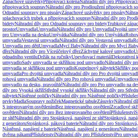
Zápachové uzávěrky
Připojovací kolena
Náhradní díly pro Připojovací
připojovacích souprav
Náhradní díly pro Prodloužení připojovacích s
Odpadní soupravy pro pisoáry
Zápachové uzávěrky pro pisoáry
Náhrad
splachovacích trubek a připojovacích souprav
Náhradní díly pro Prodl
bidety
Náhradní díly pro Odpadní soupravy pro bidety
Trubkové zápa
prostor
Umyvadla
Umyvadla
Náhradní díly pro Umyvadla
Dvojitá umy
pro Umyvadla na desku
Umývátka
Náhradní díly pro Umývátka
Rohov
umyvadla
Vestavná umyvadla
Náhradní díly pro Vestavná umyvadla
Ro
Umyvadla pro děti
Umyvadla
Mycí žlaby
Náhradní díly pro Mycí žlab
dřez
Náhradní díly pro Víceúčelový dřez
Záchytné kalové umyvadlo
U
odpadního ventilu
Držák na ručníky
Upevňovací materiál
Dekorativní 
umyvadlo
Sady umyvadla se skříňkou pod umyvadlo
Náhradní díly p
umyvadla se skříňkou pod umyvadlo
Koupelnový nábytek
Skříňky po
umyvadla
Pro dvojitá umyvadla
Náhradní díly pro Pro dvojitá umyvad
rohová umyvadla
Náhradní díly pro Pro rohová umyvadla
Umyvadlové
umyvadlo na desku, pravoúhlé
Náhradní díly pro Pro umyvadlo na de
díly pro Vysoká skříň
Středně vysoké skříňky
Náhradní díly pro Střed
nábytek
Nástěnné poličky
Náhradní díly pro Nástěnné poličky
Přísluše
prvky
Madla
Soupravy nožiček
Magnetické tabule
Zásuvky
Náhradní dí
S integrovaným osvětlením
Bez integrovaného osvětlení
Zrcadlové skř
osvětlení
Náhradní díly pro Bez integrovaného osvětlení
Příslušenství
S
ze sítě
Náhradní díly pro Stojánková, napájení ze sítě
Stojánková, napáj
z generátoru
Stojánková, páková baterie
Náhradní díly pro Stojánková,
Nástěnná, napájení z baterie
Nástěnná, napájení z generátoru
Náhradní 
dvěma pákami
Příslušenství
Náhradní díly pro Příslušenství
Pro umyvad