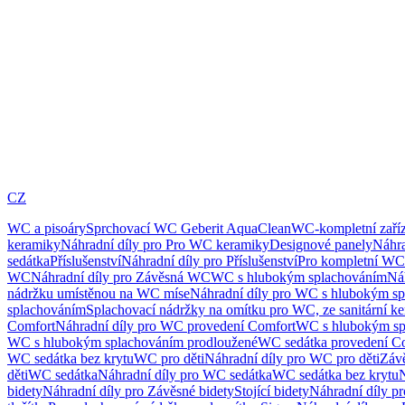
CZ
WC a pisoáry
Sprchovací WC Geberit AquaClean
WC-kompletní zaříz
keramiky
Náhradní díly pro Pro WC keramiky
Designové panely
Náhra
sedátka
Příslušenství
Náhradní díly pro Příslušenství
Pro kompletní WC
WC
Náhradní díly pro Závěsná WC
WC s hlubokým splachováním
Ná
nádržku umístěnou na WC míse
Náhradní díly pro WC s hlubokým sp
splachováním
Splachovací nádržky na omítku pro WC, ze sanitární k
Comfort
Náhradní díly pro WC provedení Comfort
WC s hlubokým sp
WC s hlubokým splachováním prodloužené
WC sedátka provedení C
WC sedátka bez krytu
WC pro děti
Náhradní díly pro WC pro děti
Záv
děti
WC sedátka
Náhradní díly pro WC sedátka
WC sedátka bez krytu
N
bidety
Náhradní díly pro Závěsné bidety
Stojící bidety
Náhradní díly pro