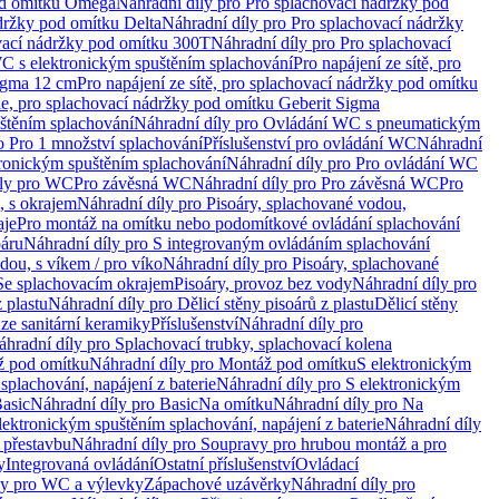
od omítku Omega
Náhradní díly pro Pro splachovací nádržky pod
držky pod omítku Delta
Náhradní díly pro Pro splachovací nádržky
vací nádržky pod omítku 300T
Náhradní díly pro Pro splachovací
C s elektronickým spuštěním splachování
Pro napájení ze sítě, pro
Sigma 12 cm
Pro napájení ze sítě, pro splachovací nádržky pod omítku
rie, pro splachovací nádržky pod omítku Geberit Sigma
těním splachování
Náhradní díly pro Ovládání WC s pneumatickým
o Pro 1 množství splachování
Příslušenství pro ovládání WC
Náhradní
ronickým spuštěním splachování
Náhradní díly pro Pro ovládání WC
uly pro WC
Pro závěsná WC
Náhradní díly pro Pro závěsná WC
Pro
, s okrajem
Náhradní díly pro Pisoáry, splachované vodou,
aje
Pro montáž na omítku nebo podomítkové ovládání splachování
oáru
Náhradní díly pro S integrovaným ovládáním splachování
dou, s víkem / pro víko
Náhradní díly pro Pisoáry, splachované
 Se splachovacím okrajem
Pisoáry, provoz bez vody
Náhradní díly pro
z plastu
Náhradní díly pro Dělicí stěny pisoárů z plastu
Dělicí stěny
 ze sanitární keramiky
Příslušenství
Náhradní díly pro
áhradní díly pro Splachovací trubky, splachovací kolena
 pod omítku
Náhradní díly pro Montáž pod omítku
S elektronickým
splachování, napájení z baterie
Náhradní díly pro S elektronickým
asic
Náhradní díly pro Basic
Na omítku
Náhradní díly pro Na
lektronickým spuštěním splachování, napájení z baterie
Náhradní díly
 přestavbu
Náhradní díly pro Soupravy pro hrubou montáž a pro
y
Integrovaná ovládání
Ostatní příslušenství
Ovládací
vy pro WC a výlevky
Zápachové uzávěrky
Náhradní díly pro