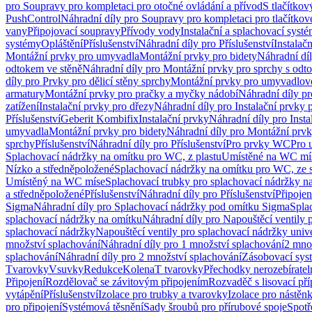
pro Soupravy pro kompletaci pro otočné ovládání a přívod
S tlačítko
PushControl
Náhradní díly pro Soupravy pro kompletaci pro tlačítko
vany
Připojovací soupravy
Přívody vody
Instalační a splachovací syst
systémy
Opláštění
Příslušenství
Náhradní díly pro Příslušenství
Instalač
Montážní prvky pro umyvadla
Montážní prvky pro bidety
Náhradní dí
odtokem ve stěně
Náhradní díly pro Montážní prvky pro sprchy s odt
díly pro Prvky pro dělicí stěny sprchy
Montážní prvky pro umyvadlov
armatury
Montážní prvky pro pračky a myčky nádobí
Náhradní díly p
zatížení
Instalační prvky pro dřezy
Náhradní díly pro Instalační prvky 
Příslušenství
Geberit Kombifix
Instalační prvky
Náhradní díly pro Insta
umyvadla
Montážní prvky pro bidety
Náhradní díly pro Montážní prvk
sprchy
Příslušenství
Náhradní díly pro Příslušenství
Pro prvky WC
Pro 
Splachovací nádržky na omítku pro WC, z plastu
Umístěné na WC mí
Nízko a středněpoložené
Splachovací nádržky na omítku pro WC, ze s
Umístěný na WC míse
Splachovací trubky pro splachovací nádržky n
a středněpoložené
Příslušenství
Náhradní díly pro Příslušenství
Připojen
Sigma
Náhradní díly pro Splachovací nádržky pod omítku Sigma
Spla
splachovací nádržky na omítku
Náhradní díly pro Napouštěcí ventily 
splachovací nádržky
Napouštěcí ventily pro splachovací nádržky univ
množství splachování
Náhradní díly pro 1 množství splachování
2 mno
splachování
Náhradní díly pro 2 množství splachování
Zásobovací sys
Tvarovky
Vsuvky
Redukce
Kolena
T tvarovky
Přechodky nerozebíratel
Připojení
Rozdělovač se závitovým připojením
Rozvaděč s lisovací př
vytápění
Příslušenství
Izolace pro trubky a tvarovky
Izolace pro nástěn
pro připojení
Systémová těsnění
Sady šroubů pro přírubové spoje
Spotř