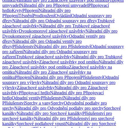
omítku
Náhradní díly pro Zápachové uzávěrky pod omítku
Připojení
umyvadel
Náhradní díly pro Připojení umyvadel
Připojovací
hrdlo
Kryty
Připojení
Náhradní díly pro
Připojení
Těsnění
Prodloužení
Ovládání
Odpadní soupravy pro
dřezy
Náhradní díly pro Odpadní soupravy pro dřezy
Trubkové
zápachové uzávěrky
Náhradní díly pro Trubkové zápachové
uzávěrky
Dvoukomorové zápachové uzávěrky
Náhradní díly pro
Dvoukomorové zápachové uzávěrky
Odpadní ventily pro
dřezy
Náhradní díly pro Odpadní ventily pro
dřezy
Příslušenství
Náhradní díly pro Příslušenství
Odpadní soupravy
pro zařízení
Náhradní díly pro Odpadní soupravy pro
zařízení
Trubkové zápachové uzávěrky
Náhradní díly pro Trubkové
zápachové uzávěrky
Zápachové uzávěrky pod omítku
Náhradní díly
pro Zápachové uzávěrky pod omítku
Zápachové uzávěrky na
omítku
Náhradní díly pro Zápachové uzávěrky na
omítku
Připojení
Náhradní díly pro Připojení
Příslušenství
Odpadní
soupravy pro výlevky
Náhradní díly pro Odpadní soupravy pro
výlevky
Zápachové uzávěrky
Náhradní díly pro Zápachové
uzávěrky
Připojovací hrdlo
Náhradní díly pro Připojovací
hrdlo
Odpadní ventily
Příslušenství
Náhradní díly pro
Příslušenství
Sprchy a vany
Sprchy
Odvodnění podlahy pro
sprchy
Náhradní díly pro Odvodnění podlahy pro sprchy
Sprchové
kanálky
Náhradní díly pro Sprchové kanálky
Příslušenství pro
sprchové kanálky
Náhradní díly pro Příslušenství pro sprchové
kanálky
Sprchové podlahové vpusti
Náhradní díly pro Sprchové