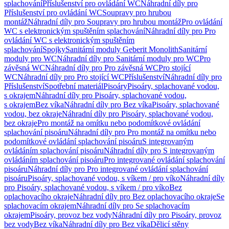
splachování
Příslušenství pro ovládání WC
Náhradní díly pro
Příslušenství pro ovládání WC
Soupravy pro hrubou
montáž
Náhradní díly pro Soupravy pro hrubou montáž
Pro ovládání
WC s elektronickým spuštěním splachování
Náhradní díly pro Pro
ovládání WC s elektronickým spuštěním
splachování
Spojky
Sanitární moduly Geberit Monolith
Sanitární
moduly pro WC
Náhradní díly pro Sanitární moduly pro WC
Pro
závěsná WC
Náhradní díly pro Pro závěsná WC
Pro stojící
WC
Náhradní díly pro Pro stojící WC
Příslušenství
Náhradní díly pro
Příslušenství
Spotřební materiál
Pisoáry
Pisoáry, splachované vodou,
s okrajem
Náhradní díly pro Pisoáry, splachované vodou,
s okrajem
Bez víka
Náhradní díly pro Bez víka
Pisoáry, splachované
vodou, bez okraje
Náhradní díly pro Pisoáry, splachované vodou,
bez okraje
Pro montáž na omítku nebo podomítkové ovládání
splachování pisoáru
Náhradní díly pro Pro montáž na omítku nebo
podomítkové ovládání splachování pisoáru
S integrovaným
ovládáním splachování pisoáru
Náhradní díly pro S integrovaným
ovládáním splachování pisoáru
Pro integrované ovládání splachování
pisoáru
Náhradní díly pro Pro integrované ovládání splachování
pisoáru
Pisoáry, splachované vodou, s víkem / pro víko
Náhradní díly
pro Pisoáry, splachované vodou, s víkem / pro víko
Bez
oplachovacího okraje
Náhradní díly pro Bez oplachovacího okraje
Se
splachovacím okrajem
Náhradní díly pro Se splachovacím
okrajem
Pisoáry, provoz bez vody
Náhradní díly pro Pisoáry, provoz
bez vody
Bez víka
Náhradní díly pro Bez víka
Dělicí stěny