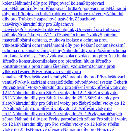
kolena
Náhradní díly pro Připojovací kolena
Připojovací
hrdla
Náhradní díly pro Připojovací hrdla
Připojovací hrdla
Náhradní
díly pro Připojovací hrdla
Trubkové zápachové uzávěrky
Náhradní
díly pro Trubkové zápachové uzávěrky
Zápachové
uzávěrky
Náhradní díly pro Zápachové
uzávěrky
Příslušenství
Trubkové objímky
Upevnění pro trubkové
objímky
Nosné korýtka
Víčka
Těsnění
Ochranné zátky
Spotřební
materiál
Požární ochrana, zvuková izolace a ochrana proti
vlhkosti
Požární ochrana
Náhradní díly pro Požární ochrana
Požární
ochrana pro kanalizační systémy
Náhradní díly pro Požární ochrana
pro kanalizační systémy
Zvuková izolace
Izolace pro přerušení hluku
šířeného konstrukcemi
Izolace pro přerušení hluku šířeného
konstrukcemi a proti hluku šířenému vzduchem
Ochrana proti
vlhkosti
Těsnění
Přivzdušňovací ventily pro
kanalizaci
Přivzdušňovací ventily
Náhradní díly pro Přivzdušňovací
ventily
Prvky k zadržení energie
Střešní odvodňovací systém Geberit
Pluvia
Střešní vtoky
Náhradní díly pro Střešní vtoky
Střešní vtoky do
12 l/s
Náhradní díly pro Střešní vtoky do 12 l/s
Střešní vtoky do
25 l/s
Náhradní díly pro Střešní vtoky do 25 l/s
Střešní vtoky pro
žlaby
Náhradní díly pro Střešní vtoky pro žlaby
Střešní vtoky do 12
l/s
Náhradní díly pro Střešní vtoky do 12 l/s
Střešní vtoky do
25 l/s
Náhradní díly pro Střešní vtoky do 25 l/s
Prvky parotěsných
zábran
Náhradní díly pro Prvky parotěsných zábran
Pro střešní vtoky
do 12 l/s
Náhradní díly pro Pro střešní vtoky do 12 l/s
Pro střešní
vtoky do 25 l/s
Nouzové přepady
Náhradní díly pro Nouzové