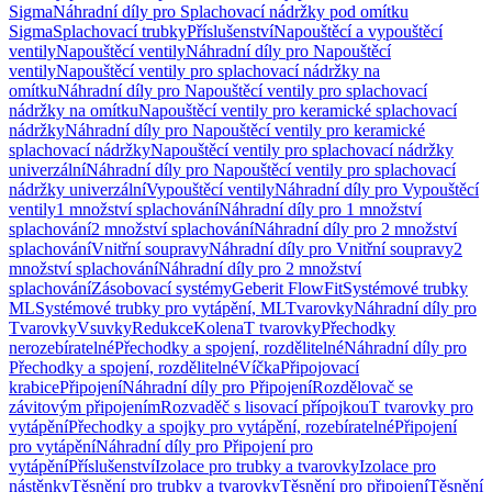
Sigma
Náhradní díly pro Splachovací nádržky pod omítku
Sigma
Splachovací trubky
Příslušenství
Napouštěcí a vypouštěcí
ventily
Napouštěcí ventily
Náhradní díly pro Napouštěcí
ventily
Napouštěcí ventily pro splachovací nádržky na
omítku
Náhradní díly pro Napouštěcí ventily pro splachovací
nádržky na omítku
Napouštěcí ventily pro keramické splachovací
nádržky
Náhradní díly pro Napouštěcí ventily pro keramické
splachovací nádržky
Napouštěcí ventily pro splachovací nádržky
univerzální
Náhradní díly pro Napouštěcí ventily pro splachovací
nádržky univerzální
Vypouštěcí ventily
Náhradní díly pro Vypouštěcí
ventily
1 množství splachování
Náhradní díly pro 1 množství
splachování
2 množství splachování
Náhradní díly pro 2 množství
splachování
Vnitřní soupravy
Náhradní díly pro Vnitřní soupravy
2
množství splachování
Náhradní díly pro 2 množství
splachování
Zásobovací systémy
Geberit FlowFit
Systémové trubky
ML
Systémové trubky pro vytápění, ML
Tvarovky
Náhradní díly pro
Tvarovky
Vsuvky
Redukce
Kolena
T tvarovky
Přechodky
nerozebíratelné
Přechodky a spojení, rozdělitelné
Náhradní díly pro
Přechodky a spojení, rozdělitelné
Víčka
Připojovací
krabice
Připojení
Náhradní díly pro Připojení
Rozdělovač se
závitovým připojením
Rozvaděč s lisovací přípojkou
T tvarovky pro
vytápění
Přechodky a spojky pro vytápění, rozebíratelné
Připojení
pro vytápění
Náhradní díly pro Připojení pro
vytápění
Příslušenství
Izolace pro trubky a tvarovky
Izolace pro
nástěnky
Těsnění pro trubky a tvarovky
Těsnění pro připojení
Těsnění