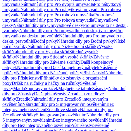
umyvadla
Náhradní díly pro Pro dvojitá umyvadla
Pro nábytková
umyvadla
Náhradní díly pro Pro nábytková umyvadla
Pro rohová
umývátka
Náhradní díly pro Pro rohová umývátka
Pro rohová
umyvadla
Náhradní díly pro Pro rohová umyvadla
Umyvadlové
desky
Náhradní díly pro Umyvadlové desky
Pro umyvadlo na desku,
tvar mísy
Náhradní díly pro Pro umyvadlo na desku, tvar mísy
Pro
umyvadlo na desku, pravoúhlé
Náhradní díly pro Pro umyvadlo na
desku, pravoúhlé
Boční prvky
Náhradní díly pro Boční prvky
Nízké
boční skříňky
Náhradní díly pro Nízké boční skříňky
Vysoká
skříň
Náhradní díly pro Vysoká skříň
Středně vysoké
skříňky
Náhradní díly pro Středně vysoké skříňky
Závěsné
skříňky
Náhradní díly pro Závěsné skříňky
Další koupelnový
nábytek
Náhradní díly pro Další koupelnový nábytek
Nástěnné
poličky
Náhradní díly pro Nástěnné poličky
Příslušenství
Náhradní
díly pro Příslušenství
Přihrádky do zásuvky a organizační
boxy
Držák na ručníky a háčky na ručníky
Světelné
prvky
Madla
Soupravy nožiček
Magnetické tabule
Zásuvky
Náhradní
díly pro Zásuvky
Další příslušenství
Zrcadla a zrcadlové
skříňky
Zrcadlo
Náhradní díly pro Zrcadlo
S integrovaným
osvětlením
Náhradní díly pro S integrovaným osvětlením
Bez
integrovaného osvětlení
Zrcadlové skříňky
Náhradní díly pro
Zrcadlové skříňky
S integrovaným osvětlením
Náhradní díly pro
S integrovaným osvětlením
Bez integrovaného osvětlení
Náhradní
díly pro Bez integrovaného osvětlení
Příslušenství
Světelné
prvky
Madla
Další příslušenství
Zásuvky
Armatury
Umyvadlové