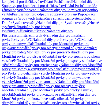
kompletaci pro tlačítkové ovládání PushControl
Náhradní díly pro
Soupravy pro kompletaci pro tlačítkové ovládání PushControl
Se
zátkou odpadního ventilu
Náhradní díly pro Se zátkou odpadního
ventilu
Příslušenství pro odpadní soupravy pro vany
Připojovací
soupravy
Přívody vody
Instalační a splachovací systémy
Geberit
Duofix
Systémové stěny
Náhradní díly pro Systémové stěny
Nosné
systémy
Náhradní díly pro Nosné
systémy
Opláštění
Příslušenství
Náhradní díly pro
Příslušenství
Instalační prvky
Náhradní díly pro Instalační
prvky
Prvky pro WC
Náhradní díly pro Prvky pro WC
Montážní
prvky pro umyvadla
Náhradní díly pro Montážní prvky pro
umyvadla
Montážní prvky pro bidety
Náhradní díly pro Montážní
prvky pro bidety
Montážní prvky pro pisoáry
Náhradní díly pro
Montážní prvky pro pisoáry
Montážní prvky pro sprchy s odtokem
ve stěně
Náhradní díly pro Montážní prvky pro sprchy s odtokem ve
stěně
Montážní prvky pro sprchy a vany
Náhradní díly pro Montážní
prvky pro sprchy a vany
Prvky pro dělicí stěny sprchy
Náhradní díly
pro Prvky pro dělicí stěny sprchy
Montážní prvky pro umyvadlové
výlevky
Náhradní díly pro Montážní prvky pro umyvadlové
výlevky
Montážní prvky pro armatury
Náhradní díly pro Montážní
prvky pro armatury
Montážní prvky pro pračky a myčky
nádobí
Náhradní díly pro Montážní prvky pro pračky a myčky
nádobí
Montážní prvky pro konzolové zatížení
Náhradní díly pro
Montážní prvky pro konzolové zatížení
Instalační prvky pro
dřezy
Náhradní díly pro Instalační prvky pro dřezy
Instalační prvky