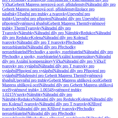
Víčka
Geberit Mapress nerezová ocel, příslušenství
Náhradní díly pro
Geberit Mapress nerezová ocel, příslušenství
Izolace pro
nástěnky
Těsnění pro trubky a tvarovky
Upevnění pro
trubky
Upevnění pro připojení
Náhradní díly pro Upevnění pro
připojení
Systémová těsnění
Geberit Mapress Therm
Systémové
trubky Therm
Tvarovky
Náhradní díly pro
Tvarovky
Nátrubky
Náhradní díly pro Nátrubky
Redukce
Náhradní
díly pro Redukce
Kolena
Náhradní díly pro Kolena
T
tvarovky
Náhradní díly pro T tvarovky
Přechodky
nerozebíratelné
Náhradní díly pro Přechodky
nerozebíratelné
Přechodky a spojky, rozebíratelné
Náhradní díly pro
Přechodky a spojky, rozebíratelné
Axiální kompenzátory
Náhradní
díly pro Axiální kompenzátory
Víčka
Náhradní díly pro Víčka
T
tvarovky pro vytápění
Náhradní díly pro T tvarovky pro
vytápění
Připojení pro vytápění
Náhradní díly pro Připojení pro
vytápění
Příslušenství pro Geberit Mapress Therm
Systémová
těsnění
Upevnění pro trubky
Geberit Mapress uhlíková ocel
Geberit
Mapress uhlíková ocel
Náhradní díly pro Geberit Mapress uhlíková
ocel
Systémové trubky 1.0034
Systémové trubky
1.0215
Vsuvky
Nátrubky
Náhradní díly pro
Nátrubky
Redukce
Náhradní díly pro Redukce
Kolena
Náhradní díly
pro Kolena
T tvarovky
Náhradní díly pro T tvarovky
Křížové
tvarovky
Náhradní díly pro Křížové tvarovky
Přechodky
nerozebíratelné
Náhradní díly pro Přechodky