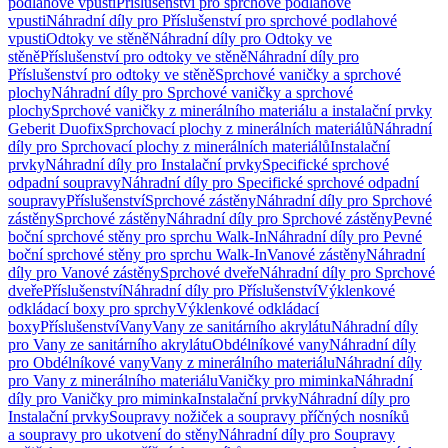
podlahové vpusti
Příslušenství pro sprchové podlahové
vpusti
Náhradní díly pro Příslušenství pro sprchové podlahové
vpusti
Odtoky ve stěně
Náhradní díly pro Odtoky ve
stěně
Příslušenství pro odtoky ve stěně
Náhradní díly pro
Příslušenství pro odtoky ve stěně
Sprchové vaničky a sprchové
plochy
Náhradní díly pro Sprchové vaničky a sprchové
plochy
Sprchové vaničky z minerálního materiálu a instalační prvky
Geberit Duofix
Sprchovací plochy z minerálních materiálů
Náhradní
díly pro Sprchovací plochy z minerálních materiálů
Instalační
prvky
Náhradní díly pro Instalační prvky
Specifické sprchové
odpadní soupravy
Náhradní díly pro Specifické sprchové odpadní
soupravy
Příslušenství
Sprchové zástěny
Náhradní díly pro Sprchové
zástěny
Sprchové zástěny
Náhradní díly pro Sprchové zástěny
Pevné
boční sprchové stěny pro sprchu Walk-In
Náhradní díly pro Pevné
boční sprchové stěny pro sprchu Walk-In
Vanové zástěny
Náhradní
díly pro Vanové zástěny
Sprchové dveře
Náhradní díly pro Sprchové
dveře
Příslušenství
Náhradní díly pro Příslušenství
Výklenkové
odkládací boxy pro sprchy
Výklenkové odkládací
boxy
Příslušenství
Vany
Vany ze sanitárního akrylátu
Náhradní díly
pro Vany ze sanitárního akrylátu
Obdélníkové vany
Náhradní díly
pro Obdélníkové vany
Vany z minerálního materiálu
Náhradní díly
pro Vany z minerálního materiálu
Vaničky pro miminka
Náhradní
díly pro Vaničky pro miminka
Instalační prvky
Náhradní díly pro
Instalační prvky
Soupravy nožiček a soupravy příčných nosníků
a soupravy pro ukotvení do stěny
Náhradní díly pro Soupravy