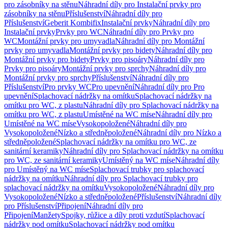
pro zásobníky na stěnu
Náhradní díly pro Instalační prvky pro
zásobníky na stěnu
Příslušenství
Náhradní díly pro
Příslušenství
Geberit Kombifix
Instalační prvky
Náhradní díly pro
Instalační prvky
Prvky pro WC
Náhradní díly pro Prvky pro
WC
Montážní prvky pro umyvadla
Náhradní díly pro Montážní
prvky pro umyvadla
Montážní prvky pro bidety
Náhradní díly pro
Montážní prvky pro bidety
Prvky pro pisoáry
Náhradní díly pro
Prvky pro pisoáry
Montážní prvky pro sprchy
Náhradní díly pro
Montážní prvky pro sprchy
Příslušenství
Náhradní díly pro
Příslušenství
Pro prvky WC
Pro upevnění
Náhradní díly pro Pro
upevnění
Splachovací nádržky na omítku
Splachovací nádržky na
omítku pro WC, z plastu
Náhradní díly pro Splachovací nádržky na
omítku pro WC, z plastu
Umístěné na WC míse
Náhradní díly pro
Umístěné na WC míse
Vysokopoložené
Náhradní díly pro
Vysokopoložené
Nízko a středněpoložené
Náhradní díly pro Nízko a
středněpoložené
Splachovací nádržky na omítku pro WC, ze
sanitární keramiky
Náhradní díly pro Splachovací nádržky na omítku
pro WC, ze sanitární keramiky
Umístěný na WC míse
Náhradní díly
pro Umístěný na WC míse
Splachovací trubky pro splachovací
nádržky na omítku
Náhradní díly pro Splachovací trubky pro
splachovací nádržky na omítku
Vysokopoložené
Náhradní díly pro
Vysokopoložené
Nízko a středněpoložené
Příslušenství
Náhradní díly
pro Příslušenství
Připojení
Náhradní díly pro
Připojení
Manžety
Spojky, růžice a díly proti vzdutí
Splachovací
nádržky pod omítku
Splachovací nádržky pod omítku