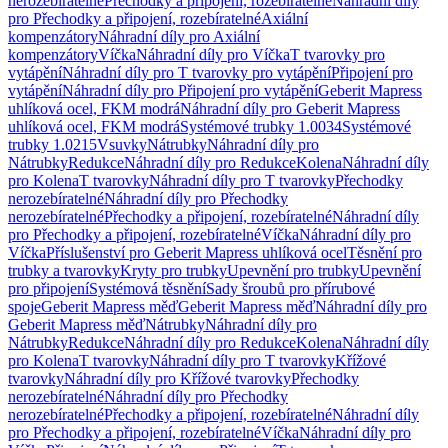
nerozebíratelné
Přechodky a připojení, rozebíratelné
Náhradní díly
pro Přechodky a připojení, rozebíratelné
Axiální
kompenzátory
Náhradní díly pro Axiální
kompenzátory
Víčka
Náhradní díly pro Víčka
T tvarovky pro
vytápění
Náhradní díly pro T tvarovky pro vytápění
Připojení pro
vytápění
Náhradní díly pro Připojení pro vytápění
Geberit Mapress
uhlíková ocel, FKM modrá
Náhradní díly pro Geberit Mapress
uhlíková ocel, FKM modrá
Systémové trubky 1.0034
Systémové
trubky 1.0215
Vsuvky
Nátrubky
Náhradní díly pro
Nátrubky
Redukce
Náhradní díly pro Redukce
Kolena
Náhradní díly
pro Kolena
T tvarovky
Náhradní díly pro T tvarovky
Přechodky
nerozebíratelné
Náhradní díly pro Přechodky
nerozebíratelné
Přechodky a připojení, rozebíratelné
Náhradní díly
pro Přechodky a připojení, rozebíratelné
Víčka
Náhradní díly pro
Víčka
Příslušenství pro Geberit Mapress uhlíková ocel
Těsnění pro
trubky a tvarovky
Kryty pro trubky
Upevnění pro trubky
Upevnění
pro připojení
Systémová těsnění
Sady šroubů pro přírubové
spoje
Geberit Mapress měď
Geberit Mapress měď
Náhradní díly pro
Geberit Mapress měď
Nátrubky
Náhradní díly pro
Nátrubky
Redukce
Náhradní díly pro Redukce
Kolena
Náhradní díly
pro Kolena
T tvarovky
Náhradní díly pro T tvarovky
Křížové
tvarovky
Náhradní díly pro Křížové tvarovky
Přechodky
nerozebíratelné
Náhradní díly pro Přechodky
nerozebíratelné
Přechodky a připojení, rozebíratelné
Náhradní díly
pro Přechodky a připojení, rozebíratelné
Víčka
Náhradní díly pro