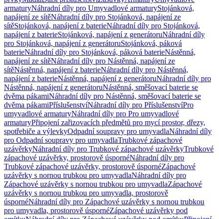
armatury
Náhradní díly pro Umyvadlové armatury
Stojánková,
napájení ze sítě
Náhradní díly pro Stojánková, napájení ze
sítě
Stojánková, napájení z baterie
Náhradní díly pro Stojánková,
napájení z baterie
Stojánková, napájení z generátoru
Náhradní díly
pro Stojánková, napájení z generátoru
Stojánková, páková
baterie
Náhradní díly pro Stojánková, páková baterie
Nástěnná,
napájení ze sítě
Náhradní díly pro Nástěnná, napájení ze
sítě
Nástěnná, napájení z baterie
Náhradní díly pro Nástěnná,
napájení z baterie
Nástěnná, napájení z generátoru
Náhradní díly pro
Nástěnná, napájení z generátoru
Nástěnná, směšovací baterie se
dvěma pákami
Náhradní díly pro Nástěnná, směšovací baterie se
dvěma pákami
Příslušenství
Náhradní díly pro Příslušenství
Pro
umyvadlové armatury
Náhradní díly pro Pro umyvadlové
armatury
Připojení zařizovacích předmětů pro mycí prostor, dřezy,
spotřebiče a výlevky
Odpadní soupravy pro umyvadla
Náhradní díly
pro Odpadní soupravy pro umyvadla
Trubkové zápachové
uzávěrky
Náhradní díly pro Trubkové zápachové uzávěrky
Trubkové
zápachové uzávěrky, prostorově úsporné
Náhradní díly pro
Trubkové zápachové uzávěrky, prostorově úsporné
Zápachové
uzávěrky s nornou trubkou pro umyvadla
Náhradní díly pro
Zápachové uzávěrky s nornou trubkou pro umyvadla
Zápachové
uzávěrky s nornou trubkou pro umyvadla, prostorově
úsporné
Náhradní díly pro Zápachové uzávěrky s nornou trubkou
pro umyvadla, prostorově úsporné
Zápachové uzávěrky pod