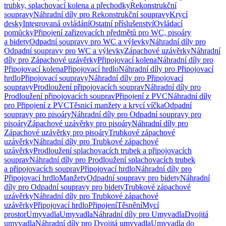
trubky, splachovací kolena a přechodky
Rekonstrukční
soupravy
Náhradní díly pro Rekonstrukční soupravy
Krycí
desky
Integrovaná ovládání
Ostatní příslušenství
Ovládací
pomůcky
Připojení zařizovacích předmětů pro WC, pisoáry
a bidety
Odpadní soupravy pro WC a výlevky
Náhradní díly pro
Odpadní soupravy pro WC a výlevky
Zápachové uzávěrky
Náhradní
díly pro Zápachové uzávěrky
Připojovací kolena
Náhradní díly pro
Připojovací kolena
Připojovací hrdlo
Náhradní díly pro Připojovací
hrdlo
Připojovací soupravy
Náhradní díly pro Připojovací
soupravy
Prodloužení připojovacích souprav
Náhradní díly pro
Prodloužení připojovacích souprav
Připojení z PVC
Náhradní díly
pro Připojení z PVC
Těsnicí manžety a krycí víčka
Odpadní
soupravy pro pisoáry
Náhradní díly pro Odpadní soupravy pro
pisoáry
Zápachové uzávěrky pro pisoáry
Náhradní díly pro
Zápachové uzávěrky pro pisoáry
Trubkové zápachové
uzávěrky
Náhradní díly pro Trubkové zápachové
uzávěrky
Prodloužení splachovacích trubek a připojovacích
souprav
Náhradní díly pro Prodloužení splachovacích trubek
a připojovacích souprav
Připojovací hrdlo
Náhradní díly pro
Připojovací hrdlo
Manžety
Odpadní soupravy pro bidety
Náhradní
díly pro Odpadní soupravy pro bidety
Trubkové zápachové
uzávěrky
Náhradní díly pro Trubkové zápachové
uzávěrky
Připojovací hrdlo
Připojení
Těsnění
Mycí
prostor
Umyvadla
Umyvadla
Náhradní díly pro Umyvadla
Dvojitá
umyvadla
Náhradní díly pro Dvojitá umyvadla
Umyvadla do