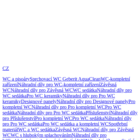
CZ
WC a pisoáry
Sprchovací WC Geberit AquaClean
WC-kompletní
zařízení
Náhradní díly pro WC-kompletní zařízení
Závěsná
WC
Náhradní díly pro Závěsná WC
WC sedátka
Náhradní díly pro
WC sedátka
Pro WC keramiky
Náhradní díly pro Pro WC
keramiky
Designové panely
Náhradní díly pro Designové panely
Pro
kompletní WC
Náhradní díly pro Pro kompletní WC
Pro WC
sedátka
Náhradní díly pro Pro WC sedátka
Příslušenství
Náhradní díly
pro Příslušenství
Pro kompletní WC
Pro WC sedátka
Náhradní díly
pro Pro WC sedátka
Pro WC sedátka a kompletní WC
Spotřební
materiál
WC a WC sedátka
Závěsná WC
Náhradní díly pro Závěsná
WC
WC s hlubokým splachováním
Náhradní díly pro