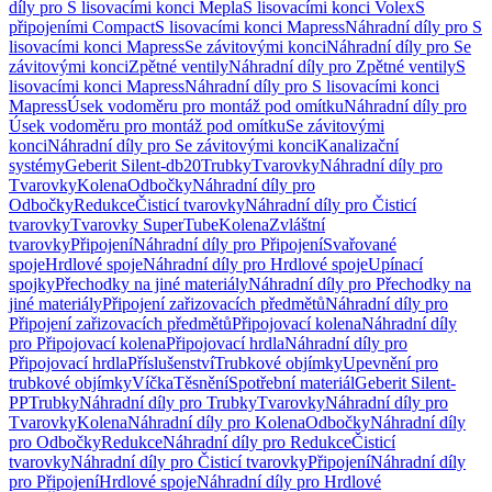
díly pro S lisovacími konci Mepla
S lisovacími konci Volex
S
připojeními Compact
S lisovacími konci Mapress
Náhradní díly pro S
lisovacími konci Mapress
Se závitovými konci
Náhradní díly pro Se
závitovými konci
Zpětné ventily
Náhradní díly pro Zpětné ventily
S
lisovacími konci Mapress
Náhradní díly pro S lisovacími konci
Mapress
Úsek vodoměru pro montáž pod omítku
Náhradní díly pro
Úsek vodoměru pro montáž pod omítku
Se závitovými
konci
Náhradní díly pro Se závitovými konci
Kanalizační
systémy
Geberit Silent-db20
Trubky
Tvarovky
Náhradní díly pro
Tvarovky
Kolena
Odbočky
Náhradní díly pro
Odbočky
Redukce
Čisticí tvarovky
Náhradní díly pro Čisticí
tvarovky
Tvarovky SuperTube
Kolena
Zvláštní
tvarovky
Připojení
Náhradní díly pro Připojení
Svařované
spoje
Hrdlové spoje
Náhradní díly pro Hrdlové spoje
Upínací
spojky
Přechodky na jiné materiály
Náhradní díly pro Přechodky na
jiné materiály
Připojení zařizovacích předmětů
Náhradní díly pro
Připojení zařizovacích předmětů
Připojovací kolena
Náhradní díly
pro Připojovací kolena
Připojovací hrdla
Náhradní díly pro
Připojovací hrdla
Příslušenství
Trubkové objímky
Upevnění pro
trubkové objímky
Víčka
Těsnění
Spotřební materiál
Geberit Silent-
PP
Trubky
Náhradní díly pro Trubky
Tvarovky
Náhradní díly pro
Tvarovky
Kolena
Náhradní díly pro Kolena
Odbočky
Náhradní díly
pro Odbočky
Redukce
Náhradní díly pro Redukce
Čisticí
tvarovky
Náhradní díly pro Čisticí tvarovky
Připojení
Náhradní díly
pro Připojení
Hrdlové spoje
Náhradní díly pro Hrdlové