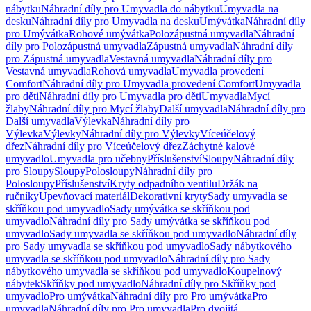
nábytku
Náhradní díly pro Umyvadla do nábytku
Umyvadla na
desku
Náhradní díly pro Umyvadla na desku
Umývátka
Náhradní díly
pro Umývátka
Rohové umývátka
Polozápustná umyvadla
Náhradní
díly pro Polozápustná umyvadla
Zápustná umyvadla
Náhradní díly
pro Zápustná umyvadla
Vestavná umyvadla
Náhradní díly pro
Vestavná umyvadla
Rohová umyvadla
Umyvadla provedení
Comfort
Náhradní díly pro Umyvadla provedení Comfort
Umyvadla
pro děti
Náhradní díly pro Umyvadla pro děti
Umyvadla
Mycí
žlaby
Náhradní díly pro Mycí žlaby
Další umyvadla
Náhradní díly pro
Další umyvadla
Výlevka
Náhradní díly pro
Výlevka
Výlevky
Náhradní díly pro Výlevky
Víceúčelový
dřez
Náhradní díly pro Víceúčelový dřez
Záchytné kalové
umyvadlo
Umyvadla pro učebny
Příslušenství
Sloupy
Náhradní díly
pro Sloupy
Sloupy
Polosloupy
Náhradní díly pro
Polosloupy
Příslušenství
Kryty odpadního ventilu
Držák na
ručníky
Upevňovací materiál
Dekorativní kryty
Sady umyvadla se
skříňkou pod umyvadlo
Sady umývátka se skříňkou pod
umyvadlo
Náhradní díly pro Sady umývátka se skříňkou pod
umyvadlo
Sady umyvadla se skříňkou pod umyvadlo
Náhradní díly
pro Sady umyvadla se skříňkou pod umyvadlo
Sady nábytkového
umyvadla se skříňkou pod umyvadlo
Náhradní díly pro Sady
nábytkového umyvadla se skříňkou pod umyvadlo
Koupelnový
nábytek
Skříňky pod umyvadlo
Náhradní díly pro Skříňky pod
umyvadlo
Pro umývátka
Náhradní díly pro Pro umývátka
Pro
umyvadla
Náhradní díly pro Pro umyvadla
Pro dvojitá