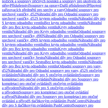
nožiček a soupravy příčných nosníků a soupravy pro ukotvení do
stěny
Příslušenství
Soupravy na opravy
Další příslušenství
Připojení
zařizovacích předmětů pro sprchy a vany
Odpadní soupravy pro
sprchové vaničky, d52
Náhradní díly pro Odpadní soupravy pro
sprchové vaničky, d52
S krytem odpadního ventilu
Náhradní díly pro
S krytem odpadního ventilu
Bez krytu odpadního ventilu
Náhradní
díly pro Bez krytu odpadního ventilu
Kryty odpadního
ventilu
Náhradní díly pro Kryty odpadního ventilu
Odpadní soupravy
pro sprchové vaničky, d90
Náhradní díly pro Odpadní soupravy pro
sprchové vaničky, d90
S krytem odpadního ventilu
Náhradní díly pro
S krytem odpadního ventilu
Bez krytu odpadního ventilu
Náhradní
díly pro Bez krytu odpadního ventilu
Kryty odpadního
ventilu
Náhradní díly pro Kryty odpadního ventilu
Odpadní soupravy
pro sprchové vaničky Sestra
Náhradní díly pro Odpadní soupravy
pro sprchové vaničky Sestra
Bez krytu odpadního ventilu
Náhradní
díly pro Bez krytu odpadního ventilu
Odpadní soupravy pro vany,
d52
Náhradní díly pro Odpadní soupravy pro vany, d52
S otočným
ovládáním
Náhradní díly pro S otočným ovládáním
Soupravy pro
kompletaci pro otočné ovládání
Náhradní díly pro Soupravy pro
kompletaci pro otočné ovládání
S otočným ovládáním
a přívodem
Náhradní díly pro S otočným ovládáním
a přívodem
Soupravy pro kompletaci pro otočné ovládání
a přívod
Náhradní díly pro Soupravy pro kompletaci pro otočné
ovládání a přívod
S tlačítkovým ovládáním PushControl
Náhradní
díly pro S tlačítkovým ovládáním PushControl
Soupravy pro