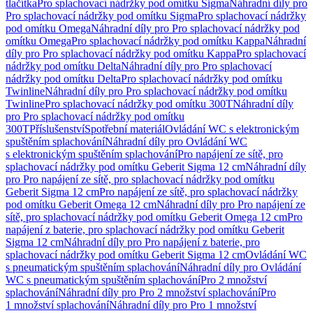
tlačítka
Pro splachovací nádržky pod omítku Sigma
Náhradní díly pro
Pro splachovací nádržky pod omítku Sigma
Pro splachovací nádržky
pod omítku Omega
Náhradní díly pro Pro splachovací nádržky pod
omítku Omega
Pro splachovací nádržky pod omítku Kappa
Náhradní
díly pro Pro splachovací nádržky pod omítku Kappa
Pro splachovací
nádržky pod omítku Delta
Náhradní díly pro Pro splachovací
nádržky pod omítku Delta
Pro splachovací nádržky pod omítku
Twinline
Náhradní díly pro Pro splachovací nádržky pod omítku
Twinline
Pro splachovací nádržky pod omítku 300T
Náhradní díly
pro Pro splachovací nádržky pod omítku
300T
Příslušenství
Spotřební materiál
Ovládání WC s elektronickým
spuštěním splachování
Náhradní díly pro Ovládání WC
s elektronickým spuštěním splachování
Pro napájení ze sítě, pro
splachovací nádržky pod omítku Geberit Sigma 12 cm
Náhradní díly
pro Pro napájení ze sítě, pro splachovací nádržky pod omítku
Geberit Sigma 12 cm
Pro napájení ze sítě, pro splachovací nádržky
pod omítku Geberit Omega 12 cm
Náhradní díly pro Pro napájení ze
sítě, pro splachovací nádržky pod omítku Geberit Omega 12 cm
Pro
napájení z baterie, pro splachovací nádržky pod omítku Geberit
Sigma 12 cm
Náhradní díly pro Pro napájení z baterie, pro
splachovací nádržky pod omítku Geberit Sigma 12 cm
Ovládání WC
s pneumatickým spuštěním splachování
Náhradní díly pro Ovládání
WC s pneumatickým spuštěním splachování
Pro 2 množství
splachování
Náhradní díly pro Pro 2 množství splachování
Pro
1 množství splachování
Náhradní díly pro Pro 1 množství