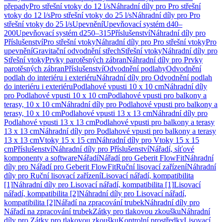
přepady
Pro střešní vtoky do 12 l/s
Náhradní díly pro Pro střešní
vtoky do 12 l/s
Pro střešní vtoky do 25 l/s
Náhradní díly pro Pro
střešní vtoky do 25 l/s
Upevnění
Upevňovací systém d40–
200
Upevňovací systém d250–315
Příslušenství
Náhradní díly pro
Příslušenství
Pro střešní vtoky
Náhradní díly pro Pro střešní vtoky
Pro
upevnění
Gravitační odvodnění střech
Střešní vtoky
Náhradní díly pro
Střešní vtoky
Prvky parotěsných zábran
Náhradní díly pro Prvky
parotěsných zábran
Příslušenství
Odvodnění podlahy
Odvodnění
podlah do interiéru i exteriéru
Náhradní díly pro Odvodnění podlah
do interiéru i exteriéru
Podlahové vpusti 10 x 10 cm
Náhradní díly
pro Podlahové vpusti 10 x 10 cm
Podlahové vpusti pro balkony a
terasy, 10 x 10 cm
Náhradní díly pro Podlahové vpusti pro balkony a
terasy, 10 x 10 cm
Podlahové vpusti 13 x 13 cm
Náhradní díly pro
Podlahové vpusti 13 x 13 cm
Podlahové vpusti pro balkony a terasy
13 x 13 cm
Náhradní díly pro Podlahové vpusti pro balkony a terasy
13 x 13 cm
Vtoky 15 x 15 cm
Náhradní díly pro Vtoky 15 x 15
cm
Příslušenství
Náhradní díly pro Příslušenství
Nářadí, síťové
komponenty a software
Nářadí
Nářadí pro Geberit FlowFit
Náhradní
díly pro Nářadí pro Geberit FlowFit
Ruční lisovací zařízení
Náhradní
díly pro Ruční lisovací zařízení
Lisovací nářadí, kompatibilita
[1]
Náhradní díly pro Lisovací nářadí, kompatibilita [1]
Lisovací
nářadí, kompatibilita [2]
Náhradní díly pro Lisovací nářadí,
kompatibilita [2]
Nářadí na zpracování trubek
Náhradní díly pro
Nářadí na zpracování trubek
Zátky pro tlakovou zkoušku
Náhradní
díly pro Zátky pro tlakovou zkoušku
Kontrolní prostředky
Lisovací