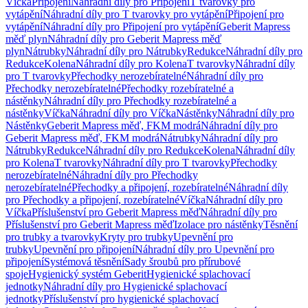
Víčka
Připojení
Náhradní díly pro Připojení
T tvarovky pro
vytápění
Náhradní díly pro T tvarovky pro vytápění
Připojení pro
vytápění
Náhradní díly pro Připojení pro vytápění
Geberit Mapress
měď plyn
Náhradní díly pro Geberit Mapress měď
plyn
Nátrubky
Náhradní díly pro Nátrubky
Redukce
Náhradní díly pro
Redukce
Kolena
Náhradní díly pro Kolena
T tvarovky
Náhradní díly
pro T tvarovky
Přechodky nerozebíratelné
Náhradní díly pro
Přechodky nerozebíratelné
Přechodky rozebíratelné a
nástěnky
Náhradní díly pro Přechodky rozebíratelné a
nástěnky
Víčka
Náhradní díly pro Víčka
Nástěnky
Náhradní díly pro
Nástěnky
Geberit Mapress měď, FKM modrá
Náhradní díly pro
Geberit Mapress měď, FKM modrá
Nátrubky
Náhradní díly pro
Nátrubky
Redukce
Náhradní díly pro Redukce
Kolena
Náhradní díly
pro Kolena
T tvarovky
Náhradní díly pro T tvarovky
Přechodky
nerozebíratelné
Náhradní díly pro Přechodky
nerozebíratelné
Přechodky a připojení, rozebíratelné
Náhradní díly
pro Přechodky a připojení, rozebíratelné
Víčka
Náhradní díly pro
Víčka
Příslušenství pro Geberit Mapress měď
Náhradní díly pro
Příslušenství pro Geberit Mapress měď
Izolace pro nástěnky
Těsnění
pro trubky a tvarovky
Kryty pro trubky
Upevnění pro
trubky
Upevnění pro připojení
Náhradní díly pro Upevnění pro
připojení
Systémová těsnění
Sady šroubů pro přírubové
spoje
Hygienický systém Geberit
Hygienické splachovací
jednotky
Náhradní díly pro Hygienické splachovací
jednotky
Příslušenství pro hygienické splachovací