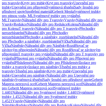
pro tvarovky
Kryty pro trubky
Kryt pro tvarovky
Upevnění pro
trubky
Upevnění pro připojení
Systémová těsnění
Sady šroubů pro
přírubové spoje
Spotřební materiál
Geberit Mepla
Systémové trubky
pro pitnou vodu, ML
Systémové trubky pro vytápění,
ML
Tvarovky
Náhradní díly pro Tvarovky
Vsuvky
Náhradní díly pro
Vsuvky
Redukce
Náhradní díly pro Redukce
Kolena
Náhradní díly
pro Kolena
T tvarovky
Náhradní díly pro T tvarovky
Přechodky
nerozebíratelné
Náhradní díly pro Přechodky
nerozebíratelné
Přechodky a nástěnky, rozebíratelné
Náhradní díly
pro Přechodky a nástěnky, rozebíratelné
Víčka
Náhradní díly pro
Víčka
Nástěnky
Náhradní díly pro Nástěnky
Rozdělovač se
závitovým připojením
Náhradní díly pro Rozdělovač se závitovým
připojením
T tvarovky pro vytápění
Náhradní díly pro T tvarovky pro
vytápění
Připojení pro vytápění
Náhradní díly pro Připojení pro
vytápění
Příslušenství
Náhradní díly pro Příslušenství
Izolace pro
trubky a tvarovky
Izolace pro nástěnky
Těsnění pro trubky a
tvarovky
Těsnění pro nástěnky
Kryty pro trubky
Upevnění pro
trubky
Upevnění pro nástěnky
Náhradní díly pro Upevnění pro
nástěnky
Systémová těsnění
Sady šroubů pro přírubové spoje
Geberit
Mapress nerezová ocel
Geberit Mapress nerezová ocel
Náhradní díly
pro Geberit Mapress nerezová ocel
Systémové trubky
1.4401
Náhradní díly pro Systémové trubky 1.4401
Systémové
trubky 1.4521
Náhradní díly pro Systémové trubky
1.4521
Vsuvky
Nátrubky
Náhradní díly pro
Nátrubky
Redukce
Náhradní díly pro Redukce
Kolena
Náhradní díly