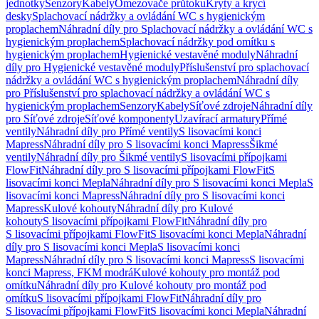
jednotky
Senzory
Kabely
Omezovače průtoku
Kryty a krycí
desky
Splachovací nádržky a ovládání WC s hygienickým
proplachem
Náhradní díly pro Splachovací nádržky a ovládání WC s
hygienickým proplachem
Splachovací nádržky pod omítku s
hygienickým proplachem
Hygienické vestavěné moduly
Náhradní
díly pro Hygienické vestavěné moduly
Příslušenství pro splachovací
nádržky a ovládání WC s hygienickým proplachem
Náhradní díly
pro Příslušenství pro splachovací nádržky a ovládání WC s
hygienickým proplachem
Senzory
Kabely
Síťové zdroje
Náhradní díly
pro Síťové zdroje
Síťové komponenty
Uzavírací armatury
Přímé
ventily
Náhradní díly pro Přímé ventily
S lisovacími konci
Mapress
Náhradní díly pro S lisovacími konci Mapress
Šikmé
ventily
Náhradní díly pro Šikmé ventily
S lisovacími přípojkami
FlowFit
Náhradní díly pro S lisovacími přípojkami FlowFit
S
lisovacími konci Mepla
Náhradní díly pro S lisovacími konci Mepla
S
lisovacími konci Mapress
Náhradní díly pro S lisovacími konci
Mapress
Kulové kohouty
Náhradní díly pro Kulové
kohouty
S lisovacími přípojkami FlowFit
Náhradní díly pro
S lisovacími přípojkami FlowFit
S lisovacími konci Mepla
Náhradní
díly pro S lisovacími konci Mepla
S lisovacími konci
Mapress
Náhradní díly pro S lisovacími konci Mapress
S lisovacími
konci Mapress, FKM modrá
Kulové kohouty pro montáž pod
omítku
Náhradní díly pro Kulové kohouty pro montáž pod
omítku
S lisovacími přípojkami FlowFit
Náhradní díly pro
S lisovacími přípojkami FlowFit
S lisovacími konci Mepla
Náhradní