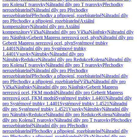
pro Kolena
T tvarovky
Náhradní díly pro T tvarovky
Přechodky
nerozebíratelné
Náhradní díly pro Přechodky
nerozebíratelné
Přechodky a připojení, rozebíratelné
Náhradní díly
pro Přechodky a připojení, rozebíratelné
Axiální
kompenzátory
Náhradní díly pro Axiální
kompenzátory
Víčka
Náhradní díly pro Víčka
Nástěnky
Náhradní díly
pro Nástěnky
Geberit Mapress nerezová ocel, plyn
Náhradní díly pro
Geberit Mapress nerezová ocel, plyn
Systémové trubky
1.4401
Náhradní díly pro Systémové trubky
1.4401
Vsuvky
Nátrubky
Náhradní díly pro
Nátrubky
Redukce
Náhradní díly pro Redukce
Kolena
Náhradní díly
pro Kolena
T tvarovky
Náhradní díly pro T tvarovky
Přechodky
nerozebíratelné
Náhradní díly pro Přechodky
nerozebíratelné
Přechodky a připojení, rozebíratelné
Náhradní díly
pro Přechodky a připojení, rozebíratelné
Víčka
Náhradní díly pro
Víčka
Nástěnky
Náhradní díly pro Nástěnky
Geberit Mapress
nerezová ocel, FKM modrá
Náhradní díly pro Geberit Mapress
nerezová ocel, FKM modrá
Systémové trubky 1.4401
Náhradní díly
pro Systémové trubky 1.4401
Systémové trubky 1.4521
Náhradní
díly pro Systémové trubky 1.4521
Vsuvky
Nátrubky
Náhradní díly
pro Nátrubky
Redukce
Náhradní díly pro Redukce
Kolena
Náhradní
díly pro Kolena
T tvarovky
Náhradní díly pro T tvarovky
Přechodky
nerozebíratelné
Náhradní díly pro Přechodky
nerozebíratelné
Přechodky a připojení, rozebíratelné
Náhradní díly
pro Přechodky a připojení, rozebíratelné
Víčka
Náhradní díly pro