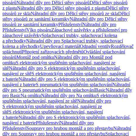
pisoárů
Náhradní díly pro Dělicí stěny pisoárů
Dělicí stěny pisoárů
z plastu
Náhradní díly pro Dělicí stěny pisoárů z plastu
Dělicí stěny
pisoárů ze skla
Náhradní díly pro Dělicí stěny pisoárů ze skla
Dělicí
stěny pisoárů ze sanitární keramiky
Náhradní díly pro Dělicí stěny
pisoárů ze sanitární keramiky
Příslušenství
Náhradní díly pro
Příslušenství
Víko pisoáru
Zápachové uzávěrky a příslušenství pro
zápachové uzávěrky
Splachovací trubky, splachovací kolena
a přechodky
Náhradní díly pro Splachovací trubky, splachovací
kolena a přechodky
Upevňovací materiál
Odpadní ventily
Rozdělovač
spláchnutí
Připojení zařizovacích předmětů
Ovládání splachování
pisoárů
Montáž pod omítku
Náhradní díly pro Montáž pod
omítku
S elektronickým spuštěním splachování, napájení ze
sítě
Náhradní díly pro S elektronickým spuštěním splachování,
napájení ze sítě
S elektronickým spuštěním splachování, napájení
z baterie
Náhradní díly pro S elektronickým spuštěním splachování,
napájení z baterie
S pneumatickým spuštěním splachování
Náhradní
díly pro S pneumatickým spuštěním splachování
Basic
Náhradní díly
pro Basic
Na omítku
Náhradní díly pro Na omítku
S elektronickým
spuštěním splachování, napájení ze sítě
Náhradní díly pro
S elektronickým spuštěním splachování, napájení ze
sítě
S elektronickým spuštěním splachování, napájení
z baterie
Náhradní díly pro S elektronickým spuštěním splachování,
napájení z baterie
Příslušenství
Náhradní díly pro
Příslušenství
Soupravy pro hrubou montáž a pro přestavbu
Náhradní
díly pro Soupravy pro hrubou montáž a pro přestavbu
Splachovací