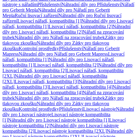
nástroje s nářadím
Příslušenství
Náhradní díly pro Příslušenství
Nářadí
pro Geberit Mepla
Náhradní díly pro Nářadí pro Geberit
Mepla
Ruční lisovací zařízení
Náhradní díly pro Ruční lisovací
zařízení
Lisovací nářadí, kompatibilita [1]
Náhradní díly pro Lisovací
nářadí, kompatibilita [1]
Lisovací nářadí, kompatibilita [2]
Náhradní
díly pro Lisovací nářadí, kompatibilita [2]
Nářadí na zpracování
trubek
Náhradní díly pro Nářadí na zpracování trubek
Zátky pro
tlakovou zkoušku
Náhradní díly pro Zátky pro tlakovou
zkoušku
Kontrolní prostředky
Příslušenství
Nářadí pro Geberit
Mapress
Náhradní díly pro Nářadí pro Geberit Mapress
Lisovací
nářadí, kompatibilita [1]
Náhradní díly pro Lisovací nářadí,
kompatibilita [1]
Lisovací nářadí, kompatibilita [2]
Náhradní díly pro
Lisovací nářadí, kompatibilita [2]
Lisovací nářadí, kompatibilita
[2XL]
Náhradní díly pro Lisovací nářadí, kompatibilita
[2XL]
Lisovací nářadí, kompatibilita [3]
Náhradní díly pro Lisovací
nářadí, kompatibilita [3]
Lisovací nářadí, kompatibilita [4]
Náhradní
díly pro Lisovací nářadí, kompatibilita [4]
Nářadí na zpracování
trubek
Náhradní díly pro Nářadí na zpracování trubek
Zátky pro
tlakovou zkoušku
Náhradní díly pro Zátky pro tlakovou
zkoušku
Kontrolní prostředky
Příslušenství
Lisovací nástroje
Náhradní
díly pro Lisovací nástroje
Lisovací nástroje kompatibilita
[1]
Náhradní díly pro Lisovací nástroje kompatibilita [1]
Lisovací
nástroje kompatibilita [2]
Náhradní díly pro Lisovací nástroje
kompatibilita [2]
Lisovací nástroje kompatibilita [2XL]
Náhradní díly
pro Lisovací nástroje kompatibilita [2XL]
Lisovací nástroje,