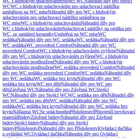
WC s hlubokým splachováním
Stojící WC
Náhradní díly pro Stojící
WC
WC s hlubokým splachováním pro splachovací nádržku
umístěnou na WC míse
Náhradní díly pro WC s hlubokým
splachováním pro splachovací nádržku umístěnou na
WC míse
WC s hlubokým splachováním
Náhradní díly pro
WC s hlubokým splachováním
Splachovací nádržky na omítku pro
WC, ze sanitární keramiky
Umístěná na WC míse
WC
sedátka
Náhradní díly pro WC sedátka
WC sedátka
Náhradní díly pro
WC sedátka
WC provedení Comfort
Náhradní díly pro WC
provedení Comfort
WC s hlubokým splachováním zvýšené
Náhradní
díly pro WC s hlubokým splachováním zvýšené
WC s hlubokým
splachováním prodloužené
Náhradní díly pro WC s hlubokým
splachováním prodloužené
WC sedátka provedení Comfort
Náhradní
díly pro WC sedátka provedení Comfort
WC sedátka
Náhradní díly
pro WC sedátka
WC sedátka bez krytu
Náhradní díly pro WC
sedátka bez krytu
WC pro děti
Náhradní díly pro WC pro
děti
Závěsná WC
Náhradní díly pro Závěsná WC
Stojící
WC
Náhradní díly pro Stojící WC
WC sedátka pro děti
Náhradní díly
pro WC sedátka pro děti
WC sedátka
Náhradní díly pro WC
sedátka
WC sedátka bez krytu
Náhradní díly pro WC sedátka bez
krytu
Nášlapná WC
Se spláchnutím
Příslušenství
Připojení
Upevňovací
materiál
Bidety
Závěsné bidety
Náhradní díly pro Závěsné
bidety
Stojící bidety
Náhradní díly pro Stojící
bidety
Příslušenství
Náhradní díly pro Příslušenství
Ovládací tlačítka
a ovládání WC
Ovládací tlačítka
Náhradní díly pro Ovládací