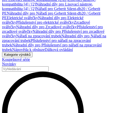
kompatibilita [4] / [2]
Náhradní díly pro Lisovací nástroje,
kompatibilita [4] / [2]
Nářadí pro Geberit Silent-db20 / Geberit
PE
Náhradní díly pro Nářadí pro Geberit Silent-db20 / Geberit
PE
Elektrické svářečky
Náhradní díly pro Elektrické
svářečky
Příslušenství pro elektrické svářečky
Zrcadlové
svářečky
Náhradní díly pro Zrcadlové svářečky
Příslušenství pro
zrcadlové svářečky
Náhradní díly pro Příslušenství pro zrcadlové
svářečky
Nářadí na zpracování trubek
Náhradní díly pro Nářadí na
zpracování trubek
Příslušenství pro nářadí na zpracování
trubek
Náhradní díly pro Příslušenství pro nářadí na zpracování
trubek
Nápověda k obsluze
Dálková ovládání
Kategorie výrobků
Koupelnové série
Novinky