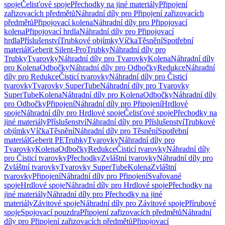
spoje
Čelisťové spoje
Přechodky na jiné materiály
Připojení
zařizovacích předmětů
Náhradní díly pro Připojení zařizovacích
předmětů
Připojovací kolena
Náhradní díly pro Připojovací
kolena
Připojovací hrdla
Náhradní díly pro Připojovací
hrdla
Příslušenství
Trubkové objímky
Víčka
Těsnění
Spotřební
materiál
Geberit Silent-Pro
Trubky
Náhradní díly pro
Trubky
Tvarovky
Náhradní díly pro Tvarovky
Kolena
Náhradní díly
pro Kolena
Odbočky
Náhradní díly pro Odbočky
Redukce
Náhradní
díly pro Redukce
Čisticí tvarovky
Náhradní díly pro Čisticí
tvarovky
Tvarovky SuperTube
Náhradní díly pro Tvarovky
SuperTube
Kolena
Náhradní díly pro Kolena
Odbočky
Náhradní díly
pro Odbočky
Připojení
Náhradní díly pro Připojení
Hrdlové
spoje
Náhradní díly pro Hrdlové spoje
Čelisťové spoje
Přechodky na
jiné materiály
Příslušenství
Náhradní díly pro Příslušenství
Trubkové
objímky
Víčka
Těsnění
Náhradní díly pro Těsnění
Spotřební
materiál
Geberit PE
Trubky
Tvarovky
Náhradní díly pro
Tvarovky
Kolena
Odbočky
Redukce
Čisticí tvarovky
Náhradní díly
pro Čisticí tvarovky
Přechodky
Zvláštní tvarovky
Náhradní díly pro
Zvláštní tvarovky
Tvarovky SuperTube
Kolena
Zvláštní
tvarovky
Připojení
Náhradní díly pro Připojení
Svařované
spoje
Hrdlové spoje
Náhradní díly pro Hrdlové spoje
Přechodky na
jiné materiály
Náhradní díly pro Přechodky na jiné
materiály
Závitové spoje
Náhradní díly pro Závitové spoje
Přírubové
spoje
Spojovací pouzdra
Připojení zařizovacích předmětů
Náhradní
díly pro Připojení zařizovacích předmětů
Připojovací