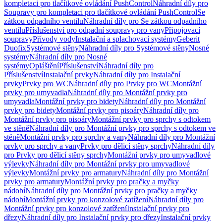
kompletaci pro tlačítkové ovládání PushControl
Náhradní díly pro
Soupravy pro kompletaci pro tlačítkové ovládání PushControl
Se
zátkou odpadního ventilu
Náhradní díly pro Se zátkou odpadního
ventilu
Příslušenství pro odpadní soupravy pro vany
Připojovací
soupravy
Přívody vody
Instalační a splachovací systémy
Geberit
Duofix
Systémové stěny
Náhradní díly pro Systémové stěny
Nosné
systémy
Náhradní díly pro Nosné
systémy
Opláštění
Příslušenství
Náhradní díly pro
Příslušenství
Instalační prvky
Náhradní díly pro Instalační
prvky
Prvky pro WC
Náhradní díly pro Prvky pro WC
Montážní
prvky pro umyvadla
Náhradní díly pro Montážní prvky pro
umyvadla
Montážní prvky pro bidety
Náhradní díly pro Montážní
prvky pro bidety
Montážní prvky pro pisoáry
Náhradní díly pro
Montážní prvky pro pisoáry
Montážní prvky pro sprchy s odtokem
ve stěně
Náhradní díly pro Montážní prvky pro sprchy s odtokem ve
stěně
Montážní prvky pro sprchy a vany
Náhradní díly pro Montážní
prvky pro sprchy a vany
Prvky pro dělicí stěny sprchy
Náhradní díly
pro Prvky pro dělicí stěny sprchy
Montážní prvky pro umyvadlové
výlevky
Náhradní díly pro Montážní prvky pro umyvadlové
výlevky
Montážní prvky pro armatury
Náhradní díly pro Montážní
prvky pro armatury
Montážní prvky pro pračky a myčky
nádobí
Náhradní díly pro Montážní prvky pro pračky a myčky
nádobí
Montážní prvky pro konzolové zatížení
Náhradní díly pro
Montážní prvky pro konzolové zatížení
Instalační prvky pro
dřezy
Náhradní díly pro Instalační prvky pro dřezy
Instalační prvky