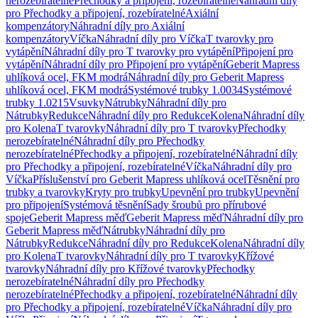
nerozebíratelné
Přechodky a připojení, rozebíratelné
Náhradní díly
pro Přechodky a připojení, rozebíratelné
Axiální
kompenzátory
Náhradní díly pro Axiální
kompenzátory
Víčka
Náhradní díly pro Víčka
T tvarovky pro
vytápění
Náhradní díly pro T tvarovky pro vytápění
Připojení pro
vytápění
Náhradní díly pro Připojení pro vytápění
Geberit Mapress
uhlíková ocel, FKM modrá
Náhradní díly pro Geberit Mapress
uhlíková ocel, FKM modrá
Systémové trubky 1.0034
Systémové
trubky 1.0215
Vsuvky
Nátrubky
Náhradní díly pro
Nátrubky
Redukce
Náhradní díly pro Redukce
Kolena
Náhradní díly
pro Kolena
T tvarovky
Náhradní díly pro T tvarovky
Přechodky
nerozebíratelné
Náhradní díly pro Přechodky
nerozebíratelné
Přechodky a připojení, rozebíratelné
Náhradní díly
pro Přechodky a připojení, rozebíratelné
Víčka
Náhradní díly pro
Víčka
Příslušenství pro Geberit Mapress uhlíková ocel
Těsnění pro
trubky a tvarovky
Kryty pro trubky
Upevnění pro trubky
Upevnění
pro připojení
Systémová těsnění
Sady šroubů pro přírubové
spoje
Geberit Mapress měď
Geberit Mapress měď
Náhradní díly pro
Geberit Mapress měď
Nátrubky
Náhradní díly pro
Nátrubky
Redukce
Náhradní díly pro Redukce
Kolena
Náhradní díly
pro Kolena
T tvarovky
Náhradní díly pro T tvarovky
Křížové
tvarovky
Náhradní díly pro Křížové tvarovky
Přechodky
nerozebíratelné
Náhradní díly pro Přechodky
nerozebíratelné
Přechodky a připojení, rozebíratelné
Náhradní díly
pro Přechodky a připojení, rozebíratelné
Víčka
Náhradní díly pro