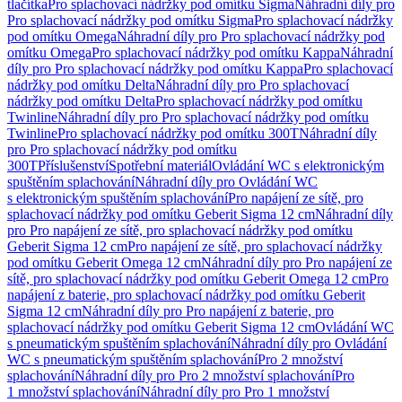
tlačítka
Pro splachovací nádržky pod omítku Sigma
Náhradní díly pro
Pro splachovací nádržky pod omítku Sigma
Pro splachovací nádržky
pod omítku Omega
Náhradní díly pro Pro splachovací nádržky pod
omítku Omega
Pro splachovací nádržky pod omítku Kappa
Náhradní
díly pro Pro splachovací nádržky pod omítku Kappa
Pro splachovací
nádržky pod omítku Delta
Náhradní díly pro Pro splachovací
nádržky pod omítku Delta
Pro splachovací nádržky pod omítku
Twinline
Náhradní díly pro Pro splachovací nádržky pod omítku
Twinline
Pro splachovací nádržky pod omítku 300T
Náhradní díly
pro Pro splachovací nádržky pod omítku
300T
Příslušenství
Spotřební materiál
Ovládání WC s elektronickým
spuštěním splachování
Náhradní díly pro Ovládání WC
s elektronickým spuštěním splachování
Pro napájení ze sítě, pro
splachovací nádržky pod omítku Geberit Sigma 12 cm
Náhradní díly
pro Pro napájení ze sítě, pro splachovací nádržky pod omítku
Geberit Sigma 12 cm
Pro napájení ze sítě, pro splachovací nádržky
pod omítku Geberit Omega 12 cm
Náhradní díly pro Pro napájení ze
sítě, pro splachovací nádržky pod omítku Geberit Omega 12 cm
Pro
napájení z baterie, pro splachovací nádržky pod omítku Geberit
Sigma 12 cm
Náhradní díly pro Pro napájení z baterie, pro
splachovací nádržky pod omítku Geberit Sigma 12 cm
Ovládání WC
s pneumatickým spuštěním splachování
Náhradní díly pro Ovládání
WC s pneumatickým spuštěním splachování
Pro 2 množství
splachování
Náhradní díly pro Pro 2 množství splachování
Pro
1 množství splachování
Náhradní díly pro Pro 1 množství