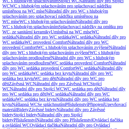
WC s hlubokým splachováním
Stojící WC
Náhradní díly pro Stojící
WC
WC s hlubokým splachováním pro splachovací nádržku
umístěnou na WC míse
Náhradní díly pro WC s hlubokým
splachováním pro splachovací nádržku umístěnou na
WC míse
WC s hlubokým splachováním
Náhradní díly pro
WC s hlubokým splachováním
Splachovací nádržky na omítku pro
WC, ze sanitární keramiky
Umístěná na WC míse
WC
sedátka
Náhradní díly pro WC sedátka
WC sedátka
Náhradní díly pro
WC sedátka
WC provedení Comfort
Náhradní díly pro WC
provedení Comfort
WC s hlubokým splachováním zvýšené
Náhradní
díly pro WC s hlubokým splachováním zvýšené
WC s hlubokým
splachováním prodloužené
Náhradní díly pro WC s hlubokým
splachováním prodloužené
WC sedátka provedení Comfort
Náhradní
díly pro WC sedátka provedení Comfort
WC sedátka
Náhradní díly
pro WC sedátka
WC sedátka bez krytu
Náhradní díly pro WC
sedátka bez krytu
WC pro děti
Náhradní díly pro WC pro
děti
Závěsná WC
Náhradní díly pro Závěsná WC
Stojící
WC
Náhradní díly pro Stojící WC
WC sedátka pro děti
Náhradní díly
pro WC sedátka pro děti
WC sedátka
Náhradní díly pro WC
sedátka
WC sedátka bez krytu
Náhradní díly pro WC sedátka bez
krytu
Nášlapná WC
Se spláchnutím
Příslušenství
Připojení
Upevňovací
materiál
Bidety
Závěsné bidety
Náhradní díly pro Závěsné
bidety
Stojící bidety
Náhradní díly pro Stojící
bidety
Příslušenství
Náhradní díly pro Příslušenství
Ovládací tlačítka
a ovládání WC
Ovládací tlačítka
Náhradní díly pro Ovládací