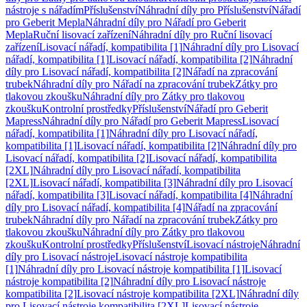
nástroje s nářadím
Příslušenství
Náhradní díly pro Příslušenství
Nářadí
pro Geberit Mepla
Náhradní díly pro Nářadí pro Geberit
Mepla
Ruční lisovací zařízení
Náhradní díly pro Ruční lisovací
zařízení
Lisovací nářadí, kompatibilita [1]
Náhradní díly pro Lisovací
nářadí, kompatibilita [1]
Lisovací nářadí, kompatibilita [2]
Náhradní
díly pro Lisovací nářadí, kompatibilita [2]
Nářadí na zpracování
trubek
Náhradní díly pro Nářadí na zpracování trubek
Zátky pro
tlakovou zkoušku
Náhradní díly pro Zátky pro tlakovou
zkoušku
Kontrolní prostředky
Příslušenství
Nářadí pro Geberit
Mapress
Náhradní díly pro Nářadí pro Geberit Mapress
Lisovací
nářadí, kompatibilita [1]
Náhradní díly pro Lisovací nářadí,
kompatibilita [1]
Lisovací nářadí, kompatibilita [2]
Náhradní díly pro
Lisovací nářadí, kompatibilita [2]
Lisovací nářadí, kompatibilita
[2XL]
Náhradní díly pro Lisovací nářadí, kompatibilita
[2XL]
Lisovací nářadí, kompatibilita [3]
Náhradní díly pro Lisovací
nářadí, kompatibilita [3]
Lisovací nářadí, kompatibilita [4]
Náhradní
díly pro Lisovací nářadí, kompatibilita [4]
Nářadí na zpracování
trubek
Náhradní díly pro Nářadí na zpracování trubek
Zátky pro
tlakovou zkoušku
Náhradní díly pro Zátky pro tlakovou
zkoušku
Kontrolní prostředky
Příslušenství
Lisovací nástroje
Náhradní
díly pro Lisovací nástroje
Lisovací nástroje kompatibilita
[1]
Náhradní díly pro Lisovací nástroje kompatibilita [1]
Lisovací
nástroje kompatibilita [2]
Náhradní díly pro Lisovací nástroje
kompatibilita [2]
Lisovací nástroje kompatibilita [2XL]
Náhradní díly
pro Lisovací nástroje kompatibilita [2XL]
Lisovací nástroje,