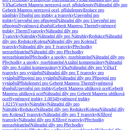
Víčka
Geberit Mapress nerezová ocel, příslušenství
Náhradní díly pro
Geberit Mapress nerezová ocel, příslušenství
Izolace pro
nástěnky
Těsnění pro trubky a tvarovky
Upevnění pro
trubky
Upevnění pro připojení
Náhradní díly pro Upevnění pro
připojení
Systémová těsnění
Geberit Mapress Therm
Systémové
trubky Therm
Tvarovky
Náhradní díly pro
Tvarovky
Nátrubky
Náhradní díly pro Nátrubky
Redukce
Náhradní
díly pro Redukce
Kolena
Náhradní díly pro Kolena
T
tvarovky
Náhradní díly pro T tvarovky
Přechodky
nerozebíratelné
Náhradní díly pro Přechodky
nerozebíratelné
Přechodky a spojky, rozebíratelné
Náhradní díly pro
Přechodky a spojky, rozebíratelné
Axiální kompenzátory
Náhradní
díly pro Axiální kompenzátory
Víčka
Náhradní díly pro Víčka
T
tvarovky pro vytápění
Náhradní díly pro T tvarovky pro
vytápění
Připojení pro vytápění
Náhradní díly pro Připojení pro
vytápění
Příslušenství pro Geberit Mapress Therm
Systémová
těsnění
Upevnění pro trubky
Geberit Mapress uhlíková ocel
Geberit
Mapress uhlíková ocel
Náhradní díly pro Geberit Mapress uhlíková
ocel
Systémové trubky 1.0034
Systémové trubky
1.0215
Vsuvky
Nátrubky
Náhradní díly pro
Nátrubky
Redukce
Náhradní díly pro Redukce
Kolena
Náhradní díly
pro Kolena
T tvarovky
Náhradní díly pro T tvarovky
Křížové
tvarovky
Náhradní díly pro Křížové tvarovky
Přechodky
nerozebíratelné
Náhradní díly pro Přechodky