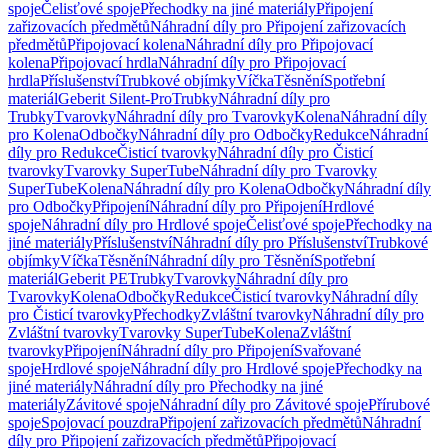
spoje
Čelisťové spoje
Přechodky na jiné materiály
Připojení
zařizovacích předmětů
Náhradní díly pro Připojení zařizovacích
předmětů
Připojovací kolena
Náhradní díly pro Připojovací
kolena
Připojovací hrdla
Náhradní díly pro Připojovací
hrdla
Příslušenství
Trubkové objímky
Víčka
Těsnění
Spotřební
materiál
Geberit Silent-Pro
Trubky
Náhradní díly pro
Trubky
Tvarovky
Náhradní díly pro Tvarovky
Kolena
Náhradní díly
pro Kolena
Odbočky
Náhradní díly pro Odbočky
Redukce
Náhradní
díly pro Redukce
Čisticí tvarovky
Náhradní díly pro Čisticí
tvarovky
Tvarovky SuperTube
Náhradní díly pro Tvarovky
SuperTube
Kolena
Náhradní díly pro Kolena
Odbočky
Náhradní díly
pro Odbočky
Připojení
Náhradní díly pro Připojení
Hrdlové
spoje
Náhradní díly pro Hrdlové spoje
Čelisťové spoje
Přechodky na
jiné materiály
Příslušenství
Náhradní díly pro Příslušenství
Trubkové
objímky
Víčka
Těsnění
Náhradní díly pro Těsnění
Spotřební
materiál
Geberit PE
Trubky
Tvarovky
Náhradní díly pro
Tvarovky
Kolena
Odbočky
Redukce
Čisticí tvarovky
Náhradní díly
pro Čisticí tvarovky
Přechodky
Zvláštní tvarovky
Náhradní díly pro
Zvláštní tvarovky
Tvarovky SuperTube
Kolena
Zvláštní
tvarovky
Připojení
Náhradní díly pro Připojení
Svařované
spoje
Hrdlové spoje
Náhradní díly pro Hrdlové spoje
Přechodky na
jiné materiály
Náhradní díly pro Přechodky na jiné
materiály
Závitové spoje
Náhradní díly pro Závitové spoje
Přírubové
spoje
Spojovací pouzdra
Připojení zařizovacích předmětů
Náhradní
díly pro Připojení zařizovacích předmětů
Připojovací