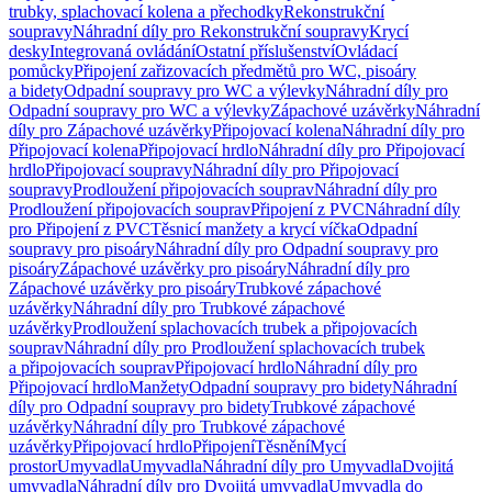
trubky, splachovací kolena a přechodky
Rekonstrukční
soupravy
Náhradní díly pro Rekonstrukční soupravy
Krycí
desky
Integrovaná ovládání
Ostatní příslušenství
Ovládací
pomůcky
Připojení zařizovacích předmětů pro WC, pisoáry
a bidety
Odpadní soupravy pro WC a výlevky
Náhradní díly pro
Odpadní soupravy pro WC a výlevky
Zápachové uzávěrky
Náhradní
díly pro Zápachové uzávěrky
Připojovací kolena
Náhradní díly pro
Připojovací kolena
Připojovací hrdlo
Náhradní díly pro Připojovací
hrdlo
Připojovací soupravy
Náhradní díly pro Připojovací
soupravy
Prodloužení připojovacích souprav
Náhradní díly pro
Prodloužení připojovacích souprav
Připojení z PVC
Náhradní díly
pro Připojení z PVC
Těsnicí manžety a krycí víčka
Odpadní
soupravy pro pisoáry
Náhradní díly pro Odpadní soupravy pro
pisoáry
Zápachové uzávěrky pro pisoáry
Náhradní díly pro
Zápachové uzávěrky pro pisoáry
Trubkové zápachové
uzávěrky
Náhradní díly pro Trubkové zápachové
uzávěrky
Prodloužení splachovacích trubek a připojovacích
souprav
Náhradní díly pro Prodloužení splachovacích trubek
a připojovacích souprav
Připojovací hrdlo
Náhradní díly pro
Připojovací hrdlo
Manžety
Odpadní soupravy pro bidety
Náhradní
díly pro Odpadní soupravy pro bidety
Trubkové zápachové
uzávěrky
Náhradní díly pro Trubkové zápachové
uzávěrky
Připojovací hrdlo
Připojení
Těsnění
Mycí
prostor
Umyvadla
Umyvadla
Náhradní díly pro Umyvadla
Dvojitá
umyvadla
Náhradní díly pro Dvojitá umyvadla
Umyvadla do