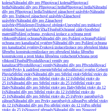
kolena
Náhradní díly pro Připojovací kolena
Připojovací
hrdla
Náhradní díly pro Připojovací hrdla
Připojovací hrdla
Náhradní
díly pro Připojovací hrdla
Trubkové zápachové uzávěrky
Náhradní
díly pro Trubkové zápachové uzávěrky
Zápachové
uzávěrky
Náhradní díly pro Zápachové
uzávěrky
Příslušenství
Trubkové objímky
Upevnění pro trubkové
objímky
Nosné korýtka
Víčka
Těsnění
Ochranné zátky
Spotřební
materiál
Požární ochrana, zvuková izolace a ochrana proti
vlhkosti
Požární ochrana
Náhradní díly pro Požární ochrana
Požární
ochrana pro kanalizační systémy
Náhradní díly pro Požární ochrana
pro kanalizační systémy
Zvuková izolace
Izolace pro přerušení hluku
šířeného konstrukcemi
Izolace pro přerušení hluku šířeného
konstrukcemi a proti hluku šířenému vzduchem
Ochrana proti
vlhkosti
Těsnění
Přivzdušňovací ventily pro
kanalizaci
Přivzdušňovací ventily
Náhradní díly pro Přivzdušňovací
ventily
Prvky k zadržení energie
Střešní odvodňovací systém Geberit
Pluvia
Střešní vtoky
Náhradní díly pro Střešní vtoky
Střešní vtoky do
12 l/s
Náhradní díly pro Střešní vtoky do 12 l/s
Střešní vtoky do
25 l/s
Náhradní díly pro Střešní vtoky do 25 l/s
Střešní vtoky pro
žlaby
Náhradní díly pro Střešní vtoky pro žlaby
Střešní vtoky do 12
l/s
Náhradní díly pro Střešní vtoky do 12 l/s
Střešní vtoky do
25 l/s
Náhradní díly pro Střešní vtoky do 25 l/s
Prvky parotěsných
zábran
Náhradní díly pro Prvky parotěsných zábran
Pro střešní vtoky
do 12 l/s
Náhradní díly pro Pro střešní vtoky do 12 l/s
Pro střešní
vtoky do 25 l/s
Nouzové přepady
Náhradní díly pro Nouzové