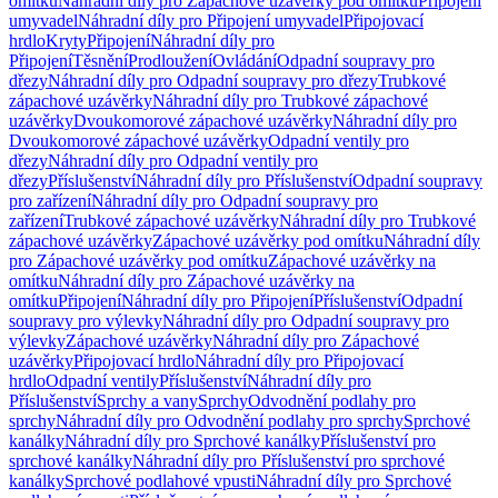
omítku
Náhradní díly pro Zápachové uzávěrky pod omítku
Připojení
umyvadel
Náhradní díly pro Připojení umyvadel
Připojovací
hrdlo
Kryty
Připojení
Náhradní díly pro
Připojení
Těsnění
Prodloužení
Ovládání
Odpadní soupravy pro
dřezy
Náhradní díly pro Odpadní soupravy pro dřezy
Trubkové
zápachové uzávěrky
Náhradní díly pro Trubkové zápachové
uzávěrky
Dvoukomorové zápachové uzávěrky
Náhradní díly pro
Dvoukomorové zápachové uzávěrky
Odpadní ventily pro
dřezy
Náhradní díly pro Odpadní ventily pro
dřezy
Příslušenství
Náhradní díly pro Příslušenství
Odpadní soupravy
pro zařízení
Náhradní díly pro Odpadní soupravy pro
zařízení
Trubkové zápachové uzávěrky
Náhradní díly pro Trubkové
zápachové uzávěrky
Zápachové uzávěrky pod omítku
Náhradní díly
pro Zápachové uzávěrky pod omítku
Zápachové uzávěrky na
omítku
Náhradní díly pro Zápachové uzávěrky na
omítku
Připojení
Náhradní díly pro Připojení
Příslušenství
Odpadní
soupravy pro výlevky
Náhradní díly pro Odpadní soupravy pro
výlevky
Zápachové uzávěrky
Náhradní díly pro Zápachové
uzávěrky
Připojovací hrdlo
Náhradní díly pro Připojovací
hrdlo
Odpadní ventily
Příslušenství
Náhradní díly pro
Příslušenství
Sprchy a vany
Sprchy
Odvodnění podlahy pro
sprchy
Náhradní díly pro Odvodnění podlahy pro sprchy
Sprchové
kanálky
Náhradní díly pro Sprchové kanálky
Příslušenství pro
sprchové kanálky
Náhradní díly pro Příslušenství pro sprchové
kanálky
Sprchové podlahové vpusti
Náhradní díly pro Sprchové