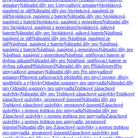
armatury
Náhradní díly pro Umyvadlové armatury
Stojánková,
napájení ze sítě
Náhradní díly pro Stojánková, napájení ze
sítě
Stojánková, napájení z baterie
Náhradní díly pro Stojánková,
napájení z baterie
Stojánková, napájení z generátoru
Náhradní díly
pro Stojánková, napájení z generátoru
Stojánková, páková
baterie
Náhradní díly pro Stojánková, páková baterie
Nástěnná,
napájení ze sítě
Náhradní díly pro Nástěnná, napájení ze
sítě
Nástěnná, napájení z baterie
Náhradní díly pro Nástěnná,
napájení z baterie
Nástěnná, napájení z generátoru
Náhradní díly pro
Nástěnná, napájení z generátoru
Nástěnná, směšovací baterie se
dvěma pákami
Náhradní díly pro Nástěnná, směšovací baterie se
dvěma pákami
Příslušenství
Náhradní díly pro Příslušenství
Pro
umyvadlové armatury
Náhradní díly pro Pro umyvadlové
armatury
Připojení zařizovacích předmětů pro mycí prostor, dřezy,
spotřebiče a výlevky
Odpadní soupravy pro umyvadla
Náhradní díly
pro Odpadní soupravy pro umyvadla
Trubkové zápachové
uzávěrky
Náhradní díly pro Trubkové zápachové uzávěrky
Trubkové
zápachové uzávěrky, prostorově úsporné
Náhradní díly pro
Trubkové zápachové uzávěrky, prostorově úsporné
Zápachové
uzávěrky s nornou trubkou pro umyvadla
Náhradní díly pro
Zápachové uzávěrky s nornou trubkou pro umyvadla
Zápachové
uzávěrky s nornou trubkou pro umyvadla, prostorově
úsporné
Náhradní díly pro Zápachové uzávěrky s nornou trubkou
pro umyvadla, prostorově úsporné
Zápachové uzávěrky pod