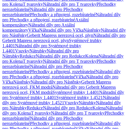
pro Kolena
T tvarovky
Náhradní díly pro T tvarovky
Přechodky
nerozebíratelné
Náhradní díly pro Přechodky
nerozebíratelné
Přechodky a připojení, rozebíratelné
Náhradní díly
pro Přechodky a připojení, rozebíratelné
Axiální
kompenzátory
Náhradní díly pro Axiální
kompenzátory
Víčka
Náhradní díly pro Víčka
Nástěnky
Náhradní díly
pro Nástěnky
Geberit Mapress nerezová ocel, plyn
Náhradní díly pro
Geberit Mapress nerezová ocel, plyn
Systémové trubky
1.4401
Náhradní díly pro Systémové trubky
1.4401
Vsuvky
Nátrubky
Náhradní díly pro
Nátrubky
Redukce
Náhradní díly pro Redukce
Kolena
Náhradní díly
pro Kolena
T tvarovky
Náhradní díly pro T tvarovky
Přechodky
nerozebíratelné
Náhradní díly pro Přechodky
nerozebíratelné
Přechodky a připojení, rozebíratelné
Náhradní díly
pro Přechodky a připojení, rozebíratelné
Víčka
Náhradní díly pro
Víčka
Nástěnky
Náhradní díly pro Nástěnky
Geberit Mapress
nerezová ocel, FKM modrá
Náhradní díly pro Geberit Mapress
nerezová ocel, FKM modrá
Systémové trubky 1.4401
Náhradní díly
pro Systémové trubky 1.4401
Systémové trubky 1.4521
Náhradní
díly pro Systémové trubky 1.4521
Vsuvky
Nátrubky
Náhradní díly
pro Nátrubky
Redukce
Náhradní díly pro Redukce
Kolena
Náhradní
díly pro Kolena
T tvarovky
Náhradní díly pro T tvarovky
Přechodky
nerozebíratelné
Náhradní díly pro Přechodky
nerozebíratelné
Přechodky a připojení, rozebíratelné
Náhradní díly
pro Přechodky a připojení, rozebíratelné
Víčka
Náhradní díly pro