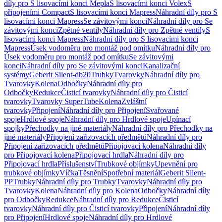
díly pro S lisovacími konci Mepla
S lisovacími konci Volex
S
připojeními Compact
S lisovacími konci Mapress
Náhradní díly pro S
lisovacími konci Mapress
Se závitovými konci
Náhradní díly pro Se
závitovými konci
Zpětné ventily
Náhradní díly pro Zpětné ventily
S
lisovacími konci Mapress
Náhradní díly pro S lisovacími konci
Mapress
Úsek vodoměru pro montáž pod omítku
Náhradní díly pro
Úsek vodoměru pro montáž pod omítku
Se závitovými
konci
Náhradní díly pro Se závitovými konci
Kanalizační
systémy
Geberit Silent-db20
Trubky
Tvarovky
Náhradní díly pro
Tvarovky
Kolena
Odbočky
Náhradní díly pro
Odbočky
Redukce
Čisticí tvarovky
Náhradní díly pro Čisticí
tvarovky
Tvarovky SuperTube
Kolena
Zvláštní
tvarovky
Připojení
Náhradní díly pro Připojení
Svařované
spoje
Hrdlové spoje
Náhradní díly pro Hrdlové spoje
Upínací
spojky
Přechodky na jiné materiály
Náhradní díly pro Přechodky na
jiné materiály
Připojení zařizovacích předmětů
Náhradní díly pro
Připojení zařizovacích předmětů
Připojovací kolena
Náhradní díly
pro Připojovací kolena
Připojovací hrdla
Náhradní díly pro
Připojovací hrdla
Příslušenství
Trubkové objímky
Upevnění pro
trubkové objímky
Víčka
Těsnění
Spotřební materiál
Geberit Silent-
PP
Trubky
Náhradní díly pro Trubky
Tvarovky
Náhradní díly pro
Tvarovky
Kolena
Náhradní díly pro Kolena
Odbočky
Náhradní díly
pro Odbočky
Redukce
Náhradní díly pro Redukce
Čisticí
tvarovky
Náhradní díly pro Čisticí tvarovky
Připojení
Náhradní díly
pro Připojení
Hrdlové spoje
Náhradní díly pro Hrdlové