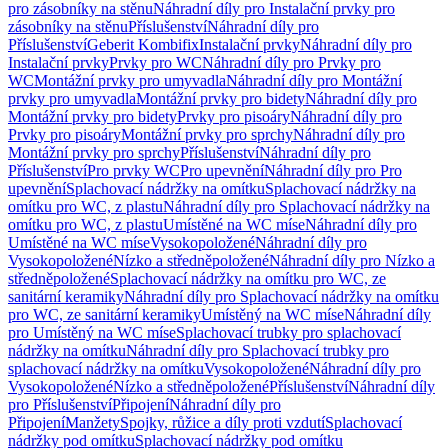
pro zásobníky na stěnu
Náhradní díly pro Instalační prvky pro
zásobníky na stěnu
Příslušenství
Náhradní díly pro
Příslušenství
Geberit Kombifix
Instalační prvky
Náhradní díly pro
Instalační prvky
Prvky pro WC
Náhradní díly pro Prvky pro
WC
Montážní prvky pro umyvadla
Náhradní díly pro Montážní
prvky pro umyvadla
Montážní prvky pro bidety
Náhradní díly pro
Montážní prvky pro bidety
Prvky pro pisoáry
Náhradní díly pro
Prvky pro pisoáry
Montážní prvky pro sprchy
Náhradní díly pro
Montážní prvky pro sprchy
Příslušenství
Náhradní díly pro
Příslušenství
Pro prvky WC
Pro upevnění
Náhradní díly pro Pro
upevnění
Splachovací nádržky na omítku
Splachovací nádržky na
omítku pro WC, z plastu
Náhradní díly pro Splachovací nádržky na
omítku pro WC, z plastu
Umístěné na WC míse
Náhradní díly pro
Umístěné na WC míse
Vysokopoložené
Náhradní díly pro
Vysokopoložené
Nízko a středněpoložené
Náhradní díly pro Nízko a
středněpoložené
Splachovací nádržky na omítku pro WC, ze
sanitární keramiky
Náhradní díly pro Splachovací nádržky na omítku
pro WC, ze sanitární keramiky
Umístěný na WC míse
Náhradní díly
pro Umístěný na WC míse
Splachovací trubky pro splachovací
nádržky na omítku
Náhradní díly pro Splachovací trubky pro
splachovací nádržky na omítku
Vysokopoložené
Náhradní díly pro
Vysokopoložené
Nízko a středněpoložené
Příslušenství
Náhradní díly
pro Příslušenství
Připojení
Náhradní díly pro
Připojení
Manžety
Spojky, růžice a díly proti vzdutí
Splachovací
nádržky pod omítku
Splachovací nádržky pod omítku