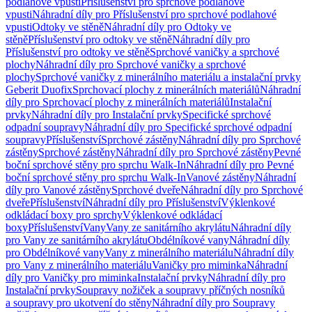
podlahové vpusti
Příslušenství pro sprchové podlahové
vpusti
Náhradní díly pro Příslušenství pro sprchové podlahové
vpusti
Odtoky ve stěně
Náhradní díly pro Odtoky ve
stěně
Příslušenství pro odtoky ve stěně
Náhradní díly pro
Příslušenství pro odtoky ve stěně
Sprchové vaničky a sprchové
plochy
Náhradní díly pro Sprchové vaničky a sprchové
plochy
Sprchové vaničky z minerálního materiálu a instalační prvky
Geberit Duofix
Sprchovací plochy z minerálních materiálů
Náhradní
díly pro Sprchovací plochy z minerálních materiálů
Instalační
prvky
Náhradní díly pro Instalační prvky
Specifické sprchové
odpadní soupravy
Náhradní díly pro Specifické sprchové odpadní
soupravy
Příslušenství
Sprchové zástěny
Náhradní díly pro Sprchové
zástěny
Sprchové zástěny
Náhradní díly pro Sprchové zástěny
Pevné
boční sprchové stěny pro sprchu Walk-In
Náhradní díly pro Pevné
boční sprchové stěny pro sprchu Walk-In
Vanové zástěny
Náhradní
díly pro Vanové zástěny
Sprchové dveře
Náhradní díly pro Sprchové
dveře
Příslušenství
Náhradní díly pro Příslušenství
Výklenkové
odkládací boxy pro sprchy
Výklenkové odkládací
boxy
Příslušenství
Vany
Vany ze sanitárního akrylátu
Náhradní díly
pro Vany ze sanitárního akrylátu
Obdélníkové vany
Náhradní díly
pro Obdélníkové vany
Vany z minerálního materiálu
Náhradní díly
pro Vany z minerálního materiálu
Vaničky pro miminka
Náhradní
díly pro Vaničky pro miminka
Instalační prvky
Náhradní díly pro
Instalační prvky
Soupravy nožiček a soupravy příčných nosníků
a soupravy pro ukotvení do stěny
Náhradní díly pro Soupravy