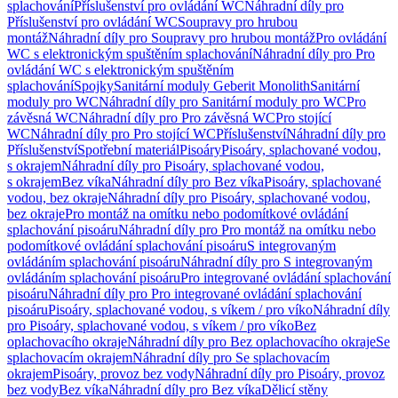
splachování
Příslušenství pro ovládání WC
Náhradní díly pro
Příslušenství pro ovládání WC
Soupravy pro hrubou
montáž
Náhradní díly pro Soupravy pro hrubou montáž
Pro ovládání
WC s elektronickým spuštěním splachování
Náhradní díly pro Pro
ovládání WC s elektronickým spuštěním
splachování
Spojky
Sanitární moduly Geberit Monolith
Sanitární
moduly pro WC
Náhradní díly pro Sanitární moduly pro WC
Pro
závěsná WC
Náhradní díly pro Pro závěsná WC
Pro stojící
WC
Náhradní díly pro Pro stojící WC
Příslušenství
Náhradní díly pro
Příslušenství
Spotřební materiál
Pisoáry
Pisoáry, splachované vodou,
s okrajem
Náhradní díly pro Pisoáry, splachované vodou,
s okrajem
Bez víka
Náhradní díly pro Bez víka
Pisoáry, splachované
vodou, bez okraje
Náhradní díly pro Pisoáry, splachované vodou,
bez okraje
Pro montáž na omítku nebo podomítkové ovládání
splachování pisoáru
Náhradní díly pro Pro montáž na omítku nebo
podomítkové ovládání splachování pisoáru
S integrovaným
ovládáním splachování pisoáru
Náhradní díly pro S integrovaným
ovládáním splachování pisoáru
Pro integrované ovládání splachování
pisoáru
Náhradní díly pro Pro integrované ovládání splachování
pisoáru
Pisoáry, splachované vodou, s víkem / pro víko
Náhradní díly
pro Pisoáry, splachované vodou, s víkem / pro víko
Bez
oplachovacího okraje
Náhradní díly pro Bez oplachovacího okraje
Se
splachovacím okrajem
Náhradní díly pro Se splachovacím
okrajem
Pisoáry, provoz bez vody
Náhradní díly pro Pisoáry, provoz
bez vody
Bez víka
Náhradní díly pro Bez víka
Dělicí stěny