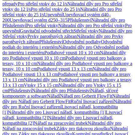
přepady
Pro střešní vtoky do 12 l/s
Náhradní díly pro Pro střešní
vtoky do 12 l/s
Pro střešní vtoky do 25 l/s
Náhradní díly pro Pro
střešní vtoky do 25 l/s
Upevnění
Upevňovací systém d40–
200
Upevňovací systém d250–315
Příslušenství
Náhradní díly pro
Příslušenství
Pro střešní vtoky
Náhradní díly pro Pro střešní vtoky
Pro
upevnění
Gravitační odvodnění střech
Střešní vtoky
Náhradní díly pro
Střešní vtoky
Prvky parotěsných zábran
Náhradní díly pro Prvky
parotěsných zábran
Příslušenství
Odvodnění podlahy
Odvodnění
podlah do interiéru i exteriéru
Náhradní díly pro Odvodnění podlah
do interiéru i exteriéru
Podlahové vpusti 10 x 10 cm
Náhradní díly
pro Podlahové vpusti 10 x 10 cm
Podlahové vpusti pro balkony a
terasy, 10 x 10 cm
Náhradní díly pro Podlahové vpusti pro balkony a
terasy, 10 x 10 cm
Podlahové vpusti 13 x 13 cm
Náhradní díly pro
Podlahové vpusti 13 x 13 cm
Podlahové vpusti pro balkony a terasy
13 x 13 cm
Náhradní díly pro Podlahové vpusti pro balkony a terasy
13 x 13 cm
Vtoky 15 x 15 cm
Náhradní díly pro Vtoky 15 x 15
cm
Příslušenství
Náhradní díly pro Příslušenství
Nářadí, síťové
komponenty a software
Nářadí
Nářadí pro Geberit FlowFit
Náhradní
díly pro Nářadí pro Geberit FlowFit
Ruční lisovací zařízení
Náhradní
díly pro Ruční lisovací zařízení
Lisovací nářadí, kompatibilita
[1]
Náhradní díly pro Lisovací nářadí, kompatibilita [1]
Lisovací
nářadí, kompatibilita [2]
Náhradní díly pro Lisovací nářadí,
kompatibilita [2]
Nářadí na zpracování trubek
Náhradní díly pro
Nářadí na zpracování trubek
Zátky pro tlakovou zkoušku
Náhradní
díly pro Zátky pro tlakovou zkoušku
Kontrolní prostředky
Lisovací