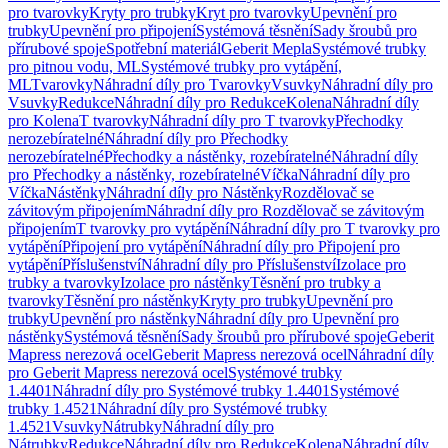
pro tvarovky
Kryty pro trubky
Kryt pro tvarovky
Upevnění pro
trubky
Upevnění pro připojení
Systémová těsnění
Sady šroubů pro
přírubové spoje
Spotřební materiál
Geberit Mepla
Systémové trubky
pro pitnou vodu, ML
Systémové trubky pro vytápění,
ML
Tvarovky
Náhradní díly pro Tvarovky
Vsuvky
Náhradní díly pro
Vsuvky
Redukce
Náhradní díly pro Redukce
Kolena
Náhradní díly
pro Kolena
T tvarovky
Náhradní díly pro T tvarovky
Přechodky
nerozebíratelné
Náhradní díly pro Přechodky
nerozebíratelné
Přechodky a nástěnky, rozebíratelné
Náhradní díly
pro Přechodky a nástěnky, rozebíratelné
Víčka
Náhradní díly pro
Víčka
Nástěnky
Náhradní díly pro Nástěnky
Rozdělovač se
závitovým připojením
Náhradní díly pro Rozdělovač se závitovým
připojením
T tvarovky pro vytápění
Náhradní díly pro T tvarovky pro
vytápění
Připojení pro vytápění
Náhradní díly pro Připojení pro
vytápění
Příslušenství
Náhradní díly pro Příslušenství
Izolace pro
trubky a tvarovky
Izolace pro nástěnky
Těsnění pro trubky a
tvarovky
Těsnění pro nástěnky
Kryty pro trubky
Upevnění pro
trubky
Upevnění pro nástěnky
Náhradní díly pro Upevnění pro
nástěnky
Systémová těsnění
Sady šroubů pro přírubové spoje
Geberit
Mapress nerezová ocel
Geberit Mapress nerezová ocel
Náhradní díly
pro Geberit Mapress nerezová ocel
Systémové trubky
1.4401
Náhradní díly pro Systémové trubky 1.4401
Systémové
trubky 1.4521
Náhradní díly pro Systémové trubky
1.4521
Vsuvky
Nátrubky
Náhradní díly pro
Nátrubky
Redukce
Náhradní díly pro Redukce
Kolena
Náhradní díly