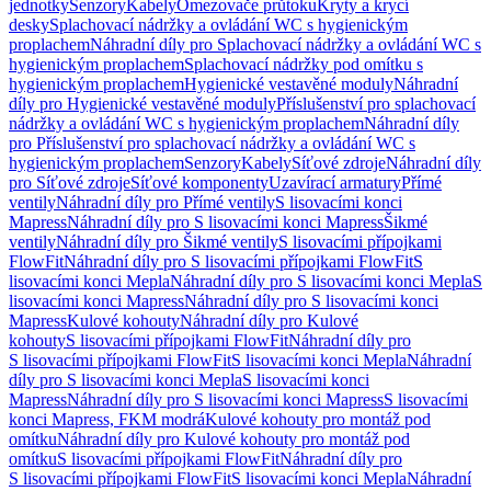
jednotky
Senzory
Kabely
Omezovače průtoku
Kryty a krycí
desky
Splachovací nádržky a ovládání WC s hygienickým
proplachem
Náhradní díly pro Splachovací nádržky a ovládání WC s
hygienickým proplachem
Splachovací nádržky pod omítku s
hygienickým proplachem
Hygienické vestavěné moduly
Náhradní
díly pro Hygienické vestavěné moduly
Příslušenství pro splachovací
nádržky a ovládání WC s hygienickým proplachem
Náhradní díly
pro Příslušenství pro splachovací nádržky a ovládání WC s
hygienickým proplachem
Senzory
Kabely
Síťové zdroje
Náhradní díly
pro Síťové zdroje
Síťové komponenty
Uzavírací armatury
Přímé
ventily
Náhradní díly pro Přímé ventily
S lisovacími konci
Mapress
Náhradní díly pro S lisovacími konci Mapress
Šikmé
ventily
Náhradní díly pro Šikmé ventily
S lisovacími přípojkami
FlowFit
Náhradní díly pro S lisovacími přípojkami FlowFit
S
lisovacími konci Mepla
Náhradní díly pro S lisovacími konci Mepla
S
lisovacími konci Mapress
Náhradní díly pro S lisovacími konci
Mapress
Kulové kohouty
Náhradní díly pro Kulové
kohouty
S lisovacími přípojkami FlowFit
Náhradní díly pro
S lisovacími přípojkami FlowFit
S lisovacími konci Mepla
Náhradní
díly pro S lisovacími konci Mepla
S lisovacími konci
Mapress
Náhradní díly pro S lisovacími konci Mapress
S lisovacími
konci Mapress, FKM modrá
Kulové kohouty pro montáž pod
omítku
Náhradní díly pro Kulové kohouty pro montáž pod
omítku
S lisovacími přípojkami FlowFit
Náhradní díly pro
S lisovacími přípojkami FlowFit
S lisovacími konci Mepla
Náhradní