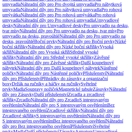
umyvadla
Náhradní díly pro Pro dvojitá umyvadla
Pro nábytková
umyvadla
Náhradní díly pro Pro nábytková umyvadla
Pro rohová
umývátka
Náhradní díly pro Pro rohová umývátka
Pro rohová
umyvadla
Náhradní díly pro Pro rohová umyvadla
Umyvadlové
desky
Náhradní díly pro Umyvadlové desky
Pro umyvadlo na desku,
tvar mísy
Náhradní díly pro Pro umyvadlo na desku, tvar mísy
Pro
umyvadlo na desku, pravoúhlé
Náhradní díly pro Pro umyvadlo na
desku, pravoúhlé
Boční prvky
Náhradní díly pro Boční prvky
Nízké
boční skříňky
Náhradní díly pro Nízké boční skříňky
Vysoká
skříň
Náhradní díly pro Vysoká skříň
Středně vysoké
skříňky
Náhradní díly pro Středně vysoké skříňky
Závěsné
skříňky
Náhradní díly pro Závěsné skříňky
Další koupelnový
nábytek
Náhradní díly pro Další koupelnový nábytek
Nástěnné
poličky
Náhradní díly pro Nástěnné poličky
Příslušenství
Náhradní
díly pro Příslušenství
Přihrádky do zásuvky a organizační
boxy
Držák na ručníky a háčky na ručníky
Světelné
prvky
Madla
Soupravy nožiček
Magnetické tabule
Zásuvky
Náhradní
díly pro Zásuvky
Další příslušenství
Zrcadla a zrcadlové
skříňky
Zrcadlo
Náhradní díly pro Zrcadlo
S integrovaným
osvětlením
Náhradní díly pro S integrovaným osvětlením
Bez
integrovaného osvětlení
Zrcadlové skříňky
Náhradní díly pro
Zrcadlové skříňky
S integrovaným osvětlením
Náhradní díly pro
S integrovaným osvětlením
Bez integrovaného osvětlení
Náhradní
díly pro Bez integrovaného osvětlení
Příslušenství
Světelné
prvky
Madla
Další příslušenství
Zásuvky
Armatury
Umyvadlové