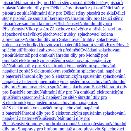
pisoárů
Náhradní díly pro Dělicí stěny pisoárů
Dělicí stěny pisoárů
z plastu
Náhradní díly pro Dělicí stěny pisoárů z plastu
Dělicí stěny
pisoárů ze skla
Náhradní díly pro Dělicí stěny pisoárů ze skla
Dělicí
stěny pisoárů ze sanitární keramiky
Náhradní díly pro Dělicí stěny
pisoárů ze sanitární keramiky
Příslušenství
Náhradní díly pro
Příslušenství
Víko pisoáru
Zápachové uzávěrky a příslušenství pro
zápachové uzávěrky
Splachovací trubky, splachovací kolena
a přechodky
Náhradní díly pro Splachovací trubky, splachovací
kolena a přechodky
Upevňovací materiál
Odpadní ventily
Rozdělovač
spláchnutí
Připojení zařizovacích předmětů
Ovládání splachování
pisoárů
Montáž pod omítku
Náhradní díly pro Montáž pod
omítku
S elektronickým spuštěním splachování, napájení ze
sítě
Náhradní díly pro S elektronickým spuštěním splachování,
napájení ze sítě
S elektronickým spuštěním splachování, napájení
z baterie
Náhradní díly pro S elektronickým spuštěním splachování,
napájení z baterie
S pneumatickým spuštěním splachování
Náhradní
díly pro S pneumatickým spuštěním splachování
Basic
Náhradní díly
pro Basic
Na omítku
Náhradní díly pro Na omítku
S elektronickým
spuštěním splachování, napájení ze sítě
Náhradní díly pro
S elektronickým spuštěním splachování, napájení ze
sítě
S elektronickým spuštěním splachování, napájení
z baterie
Náhradní díly pro S elektronickým spuštěním splachování,
napájení z baterie
Příslušenství
Náhradní díly pro
Příslušenství
Soupravy pro hrubou montáž a pro přestavbu
Náhradní
díly pro Soupravy pro hrubou montáž a pro přestavbu
Splachovací