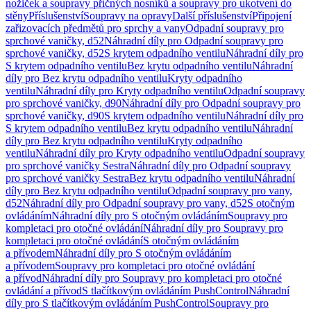
nožiček a soupravy příčných nosníků a soupravy pro ukotvení do
stěny
Příslušenství
Soupravy na opravy
Další příslušenství
Připojení
zařizovacích předmětů pro sprchy a vany
Odpadní soupravy pro
sprchové vaničky, d52
Náhradní díly pro Odpadní soupravy pro
sprchové vaničky, d52
S krytem odpadního ventilu
Náhradní díly pro
S krytem odpadního ventilu
Bez krytu odpadního ventilu
Náhradní
díly pro Bez krytu odpadního ventilu
Kryty odpadního
ventilu
Náhradní díly pro Kryty odpadního ventilu
Odpadní soupravy
pro sprchové vaničky, d90
Náhradní díly pro Odpadní soupravy pro
sprchové vaničky, d90
S krytem odpadního ventilu
Náhradní díly pro
S krytem odpadního ventilu
Bez krytu odpadního ventilu
Náhradní
díly pro Bez krytu odpadního ventilu
Kryty odpadního
ventilu
Náhradní díly pro Kryty odpadního ventilu
Odpadní soupravy
pro sprchové vaničky Sestra
Náhradní díly pro Odpadní soupravy
pro sprchové vaničky Sestra
Bez krytu odpadního ventilu
Náhradní
díly pro Bez krytu odpadního ventilu
Odpadní soupravy pro vany,
d52
Náhradní díly pro Odpadní soupravy pro vany, d52
S otočným
ovládáním
Náhradní díly pro S otočným ovládáním
Soupravy pro
kompletaci pro otočné ovládání
Náhradní díly pro Soupravy pro
kompletaci pro otočné ovládání
S otočným ovládáním
a přívodem
Náhradní díly pro S otočným ovládáním
a přívodem
Soupravy pro kompletaci pro otočné ovládání
a přívod
Náhradní díly pro Soupravy pro kompletaci pro otočné
ovládání a přívod
S tlačítkovým ovládáním PushControl
Náhradní
díly pro S tlačítkovým ovládáním PushControl
Soupravy pro