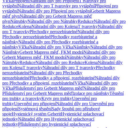
Víčka
Připojení
Náhradní díly pro Připojení
T tvarovky pro
vytápění
Náhradní díly pro T tvarovky pro vytápění
Připojení pro
vytápění
Náhradní díly pro Připojení pro vytápění
Geberit Mapress
měď plyn
Náhradní díly pro Geberit Mapress měď
plyn
Nátrubky
Náhradní díly pro Nátrubky
Redukce
Náhradní díly pro
Redukce
Kolena
Náhradní díly pro Kolena
T tvarovky
Náhradní díly
pro T tvarovky
Přechodky nerozebíratelné
Náhradní díly pro
Přechodky nerozebíratelné
Přechodky rozebíratelné a
nástěnky
Náhradní díly pro Přechodky rozebíratelné a
nástěnky
Víčka
Náhradní díly pro Víčka
Nástěnky
Náhradní díly pro
Nástěnky
Geberit Mapress měď, FKM modrá
Náhradní díly pro
Geberit Mapress měď, FKM modrá
Nátrubky
Náhradní díly pro
Nátrubky
Redukce
Náhradní díly pro Redukce
Kolena
Náhradní díly
pro Kolena
T tvarovky
Náhradní díly pro T tvarovky
Přechodky
nerozebíratelné
Náhradní díly pro Přechodky
nerozebíratelné
Přechodky a připojení, rozebíratelné
Náhradní díly
pro Přechodky a připojení, rozebíratelné
Víčka
Náhradní díly pro
Víčka
Příslušenství pro Geberit Mapress měď
Náhradní díly pro
Příslušenství pro Geberit Mapress měď
Izolace pro nástěnky
Těsnění
pro trubky a tvarovky
Kryty pro trubky
Upevnění pro
trubky
Upevnění pro připojení
Náhradní díly pro Upevnění pro
připojení
Systémová těsnění
Sady šroubů pro přírubové
spoje
Hygienický systém Geberit
Hygienické splachovací
jednotky
Náhradní díly pro Hygienické splachovací
jednotky
Příslušenství pro hygienické splachovací