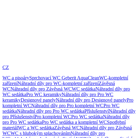
CZ
WC a pisoáry
Sprchovací WC Geberit AquaClean
WC-kompletní
zařízení
Náhradní díly pro WC-kompletní zařízení
Závěsná
WC
Náhradní díly pro Závěsná WC
WC sedátka
Náhradní díly pro
WC sedátka
Pro WC keramiky
Náhradní díly pro Pro WC
keramiky
Designové panely
Náhradní díly pro Designové panely
Pro
kompletní WC
Náhradní díly pro Pro kompletní WC
Pro WC
sedátka
Náhradní díly pro Pro WC sedátka
Příslušenství
Náhradní díly
pro Příslušenství
Pro kompletní WC
Pro WC sedátka
Náhradní díly
pro Pro WC sedátka
Pro WC sedátka a kompletní WC
Spotřební
materiál
WC a WC sedátka
Závěsná WC
Náhradní díly pro Závěsná
WC
WC s hlubokým splachováním
Náhradní díly pro