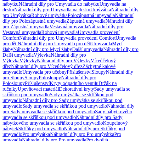
nábytku
Náhradní díly pro Umyvadla do nábytku
Umyvadla na
desku
Náhradní díly pro Umyvadla na desku
Umývátka
Náhradní díly
pro Umývátka
Rohové umývátka
Polozápustná umyvadla
Náhradní
díly pro Polozápustná umyvadla
Zápustná umyvadla
Náhradní díly
pro Zápustná umyvadla
Vestavná umyvadla
Náhradní díly pro
Vestavná umyvadla
Rohová umyvadla
Umyvadla provedení
Comfort
Náhradní díly pro Umyvadla provedení Comfort
Umyvadla
pro děti
Náhradní díly pro Umyvadla pro děti
Umyvadla
Mycí
žlaby
Náhradní díly pro Mycí žlaby
Další umyvadla
Náhradní díly pro
Další umyvadla
Výlevka
Náhradní díly pro
Výlevka
Výlevky
Náhradní díly pro Výlevky
Víceúčelový
dřez
Náhradní díly pro Víceúčelový dřez
Záchytné kalové
umyvadlo
Umyvadla pro učebny
Příslušenství
Sloupy
Náhradní díly
pro Sloupy
Sloupy
Polosloupy
Náhradní díly pro
Polosloupy
Příslušenství
Kryty odpadního ventilu
Držák na
ručníky
Upevňovací materiál
Dekorativní kryty
Sady umyvadla se
skříňkou pod umyvadlo
Sady umývátka se skříňkou pod
umyvadlo
Náhradní díly pro Sady umývátka se skříňkou pod
umyvadlo
Sady umyvadla se skříňkou pod umyvadlo
Náhradní díly
pro Sady umyvadla se skříňkou pod umyvadlo
Sady nábytkového
umyvadla se skříňkou pod umyvadlo
Náhradní díly pro Sady
nábytkového umyvadla se skříňkou pod umyvadlo
Koupelnový
nábytek
Skříňky pod umyvadlo
Náhradní díly pro Skříňky pod
umyvadlo
Pro umývátka
Náhradní díly pro Pro umývátka
Pro
umyvadla
Náhradní díly pro Pro umyvadla
Pro dvojitá