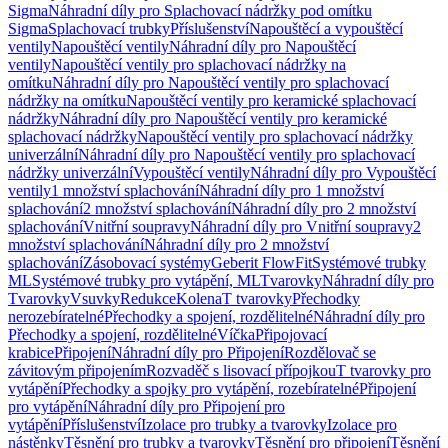
Sigma
Náhradní díly pro Splachovací nádržky pod omítku
Sigma
Splachovací trubky
Příslušenství
Napouštěcí a vypouštěcí
ventily
Napouštěcí ventily
Náhradní díly pro Napouštěcí
ventily
Napouštěcí ventily pro splachovací nádržky na
omítku
Náhradní díly pro Napouštěcí ventily pro splachovací
nádržky na omítku
Napouštěcí ventily pro keramické splachovací
nádržky
Náhradní díly pro Napouštěcí ventily pro keramické
splachovací nádržky
Napouštěcí ventily pro splachovací nádržky
univerzální
Náhradní díly pro Napouštěcí ventily pro splachovací
nádržky univerzální
Vypouštěcí ventily
Náhradní díly pro Vypouštěcí
ventily
1 množství splachování
Náhradní díly pro 1 množství
splachování
2 množství splachování
Náhradní díly pro 2 množství
splachování
Vnitřní soupravy
Náhradní díly pro Vnitřní soupravy
2
množství splachování
Náhradní díly pro 2 množství
splachování
Zásobovací systémy
Geberit FlowFit
Systémové trubky
ML
Systémové trubky pro vytápění, ML
Tvarovky
Náhradní díly pro
Tvarovky
Vsuvky
Redukce
Kolena
T tvarovky
Přechodky
nerozebíratelné
Přechodky a spojení, rozdělitelné
Náhradní díly pro
Přechodky a spojení, rozdělitelné
Víčka
Připojovací
krabice
Připojení
Náhradní díly pro Připojení
Rozdělovač se
závitovým připojením
Rozvaděč s lisovací přípojkou
T tvarovky pro
vytápění
Přechodky a spojky pro vytápění, rozebíratelné
Připojení
pro vytápění
Náhradní díly pro Připojení pro
vytápění
Příslušenství
Izolace pro trubky a tvarovky
Izolace pro
nástěnky
Těsnění pro trubky a tvarovky
Těsnění pro připojení
Těsnění