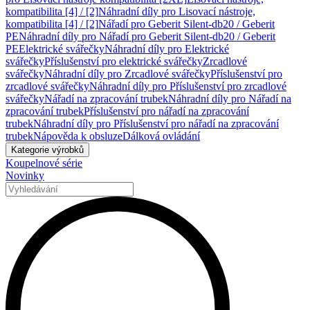
kompatibilita [4] / [2]
Náhradní díly pro Lisovací nástroje,
kompatibilita [4] / [2]
Nářadí pro Geberit Silent-db20 / Geberit
PE
Náhradní díly pro Nářadí pro Geberit Silent-db20 / Geberit
PE
Elektrické svářečky
Náhradní díly pro Elektrické
svářečky
Příslušenství pro elektrické svářečky
Zrcadlové
svářečky
Náhradní díly pro Zrcadlové svářečky
Příslušenství pro
zrcadlové svářečky
Náhradní díly pro Příslušenství pro zrcadlové
svářečky
Nářadí na zpracování trubek
Náhradní díly pro Nářadí na
zpracování trubek
Příslušenství pro nářadí na zpracování
trubek
Náhradní díly pro Příslušenství pro nářadí na zpracování
trubek
Nápověda k obsluze
Dálková ovládání
Kategorie výrobků
Koupelnové série
Novinky