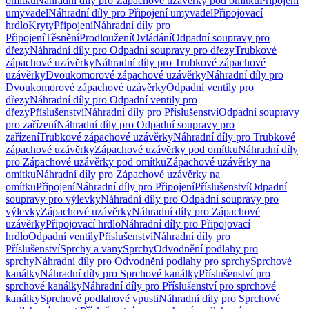
omítku
Náhradní díly pro Zápachové uzávěrky pod omítku
Připojení
umyvadel
Náhradní díly pro Připojení umyvadel
Připojovací
hrdlo
Kryty
Připojení
Náhradní díly pro
Připojení
Těsnění
Prodloužení
Ovládání
Odpadní soupravy pro
dřezy
Náhradní díly pro Odpadní soupravy pro dřezy
Trubkové
zápachové uzávěrky
Náhradní díly pro Trubkové zápachové
uzávěrky
Dvoukomorové zápachové uzávěrky
Náhradní díly pro
Dvoukomorové zápachové uzávěrky
Odpadní ventily pro
dřezy
Náhradní díly pro Odpadní ventily pro
dřezy
Příslušenství
Náhradní díly pro Příslušenství
Odpadní soupravy
pro zařízení
Náhradní díly pro Odpadní soupravy pro
zařízení
Trubkové zápachové uzávěrky
Náhradní díly pro Trubkové
zápachové uzávěrky
Zápachové uzávěrky pod omítku
Náhradní díly
pro Zápachové uzávěrky pod omítku
Zápachové uzávěrky na
omítku
Náhradní díly pro Zápachové uzávěrky na
omítku
Připojení
Náhradní díly pro Připojení
Příslušenství
Odpadní
soupravy pro výlevky
Náhradní díly pro Odpadní soupravy pro
výlevky
Zápachové uzávěrky
Náhradní díly pro Zápachové
uzávěrky
Připojovací hrdlo
Náhradní díly pro Připojovací
hrdlo
Odpadní ventily
Příslušenství
Náhradní díly pro
Příslušenství
Sprchy a vany
Sprchy
Odvodnění podlahy pro
sprchy
Náhradní díly pro Odvodnění podlahy pro sprchy
Sprchové
kanálky
Náhradní díly pro Sprchové kanálky
Příslušenství pro
sprchové kanálky
Náhradní díly pro Příslušenství pro sprchové
kanálky
Sprchové podlahové vpusti
Náhradní díly pro Sprchové