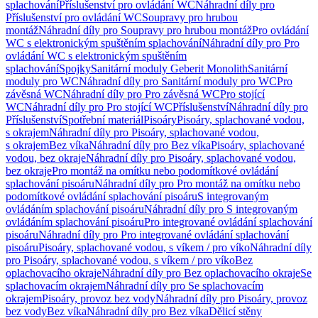
splachování
Příslušenství pro ovládání WC
Náhradní díly pro
Příslušenství pro ovládání WC
Soupravy pro hrubou
montáž
Náhradní díly pro Soupravy pro hrubou montáž
Pro ovládání
WC s elektronickým spuštěním splachování
Náhradní díly pro Pro
ovládání WC s elektronickým spuštěním
splachování
Spojky
Sanitární moduly Geberit Monolith
Sanitární
moduly pro WC
Náhradní díly pro Sanitární moduly pro WC
Pro
závěsná WC
Náhradní díly pro Pro závěsná WC
Pro stojící
WC
Náhradní díly pro Pro stojící WC
Příslušenství
Náhradní díly pro
Příslušenství
Spotřební materiál
Pisoáry
Pisoáry, splachované vodou,
s okrajem
Náhradní díly pro Pisoáry, splachované vodou,
s okrajem
Bez víka
Náhradní díly pro Bez víka
Pisoáry, splachované
vodou, bez okraje
Náhradní díly pro Pisoáry, splachované vodou,
bez okraje
Pro montáž na omítku nebo podomítkové ovládání
splachování pisoáru
Náhradní díly pro Pro montáž na omítku nebo
podomítkové ovládání splachování pisoáru
S integrovaným
ovládáním splachování pisoáru
Náhradní díly pro S integrovaným
ovládáním splachování pisoáru
Pro integrované ovládání splachování
pisoáru
Náhradní díly pro Pro integrované ovládání splachování
pisoáru
Pisoáry, splachované vodou, s víkem / pro víko
Náhradní díly
pro Pisoáry, splachované vodou, s víkem / pro víko
Bez
oplachovacího okraje
Náhradní díly pro Bez oplachovacího okraje
Se
splachovacím okrajem
Náhradní díly pro Se splachovacím
okrajem
Pisoáry, provoz bez vody
Náhradní díly pro Pisoáry, provoz
bez vody
Bez víka
Náhradní díly pro Bez víka
Dělicí stěny