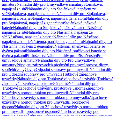
armatury
Náhradní díly pro Umyvadlové armatury
Stojánková,
napájení ze sítě
Náhradní díly pro Stojánková, napájení ze
sítě
Stojánková, napájení z baterie
Náhradní díly pro Stojánková,
napájení z baterie
Stojánková, napájení z generátoru
Náhradní díly
pro Stojánková, napájení z generátoru
Stojánková, páková
baterie
Náhradní díly pro Stojánková, páková baterie
Nástěnná,
napájení ze sítě
Náhradní díly pro Nástěnná, napájení ze
sítě
Nástěnná, napájení z baterie
Náhradní díly pro Nástěnná,
napájení z baterie
Nástěnná, napájení z generátoru
Náhradní díly pro
Nástěnná, napájení z generátoru
Nástěnná, směšovací baterie se
dvěma pákami
Náhradní díly pro Nástěnná, směšovací baterie se
dvěma pákami
Příslušenství
Náhradní díly pro Příslušenství
Pro
umyvadlové armatury
Náhradní díly pro Pro umyvadlové
armatury
Připojení zařizovacích předmětů pro mycí prostor, dřezy,
spotřebiče a výlevky
Odpadní soupravy pro umyvadla
Náhradní díly
pro Odpadní soupravy pro umyvadla
Trubkové zápachové
uzávěrky
Náhradní díly pro Trubkové zápachové uzávěrky
Trubkové
zápachové uzávěrky, prostorově úsporné
Náhradní díly pro
Trubkové zápachové uzávěrky, prostorově úsporné
Zápachové
uzávěrky s nornou trubkou pro umyvadla
Náhradní díly pro
Zápachové uzávěrky s nornou trubkou pro umyvadla
Zápachové
uzávěrky s nornou trubkou pro umyvadla, prostorově
úsporné
Náhradní díly pro Zápachové uzávěrky s nornou trubkou
pro umyvadla, prostorově úsporné
Zápachové uzávěrky pod