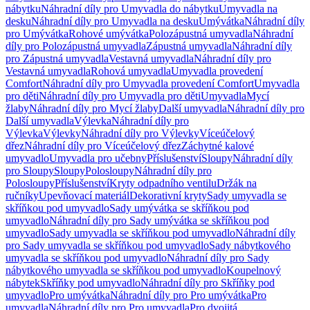
nábytku
Náhradní díly pro Umyvadla do nábytku
Umyvadla na
desku
Náhradní díly pro Umyvadla na desku
Umývátka
Náhradní díly
pro Umývátka
Rohové umývátka
Polozápustná umyvadla
Náhradní
díly pro Polozápustná umyvadla
Zápustná umyvadla
Náhradní díly
pro Zápustná umyvadla
Vestavná umyvadla
Náhradní díly pro
Vestavná umyvadla
Rohová umyvadla
Umyvadla provedení
Comfort
Náhradní díly pro Umyvadla provedení Comfort
Umyvadla
pro děti
Náhradní díly pro Umyvadla pro děti
Umyvadla
Mycí
žlaby
Náhradní díly pro Mycí žlaby
Další umyvadla
Náhradní díly pro
Další umyvadla
Výlevka
Náhradní díly pro
Výlevka
Výlevky
Náhradní díly pro Výlevky
Víceúčelový
dřez
Náhradní díly pro Víceúčelový dřez
Záchytné kalové
umyvadlo
Umyvadla pro učebny
Příslušenství
Sloupy
Náhradní díly
pro Sloupy
Sloupy
Polosloupy
Náhradní díly pro
Polosloupy
Příslušenství
Kryty odpadního ventilu
Držák na
ručníky
Upevňovací materiál
Dekorativní kryty
Sady umyvadla se
skříňkou pod umyvadlo
Sady umývátka se skříňkou pod
umyvadlo
Náhradní díly pro Sady umývátka se skříňkou pod
umyvadlo
Sady umyvadla se skříňkou pod umyvadlo
Náhradní díly
pro Sady umyvadla se skříňkou pod umyvadlo
Sady nábytkového
umyvadla se skříňkou pod umyvadlo
Náhradní díly pro Sady
nábytkového umyvadla se skříňkou pod umyvadlo
Koupelnový
nábytek
Skříňky pod umyvadlo
Náhradní díly pro Skříňky pod
umyvadlo
Pro umývátka
Náhradní díly pro Pro umývátka
Pro
umyvadla
Náhradní díly pro Pro umyvadla
Pro dvojitá