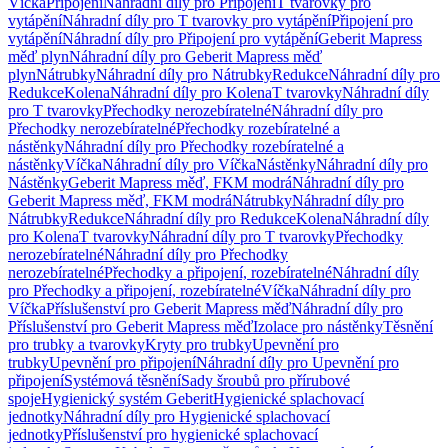
Víčka
Připojení
Náhradní díly pro Připojení
T tvarovky pro
vytápění
Náhradní díly pro T tvarovky pro vytápění
Připojení pro
vytápění
Náhradní díly pro Připojení pro vytápění
Geberit Mapress
měď plyn
Náhradní díly pro Geberit Mapress měď
plyn
Nátrubky
Náhradní díly pro Nátrubky
Redukce
Náhradní díly pro
Redukce
Kolena
Náhradní díly pro Kolena
T tvarovky
Náhradní díly
pro T tvarovky
Přechodky nerozebíratelné
Náhradní díly pro
Přechodky nerozebíratelné
Přechodky rozebíratelné a
nástěnky
Náhradní díly pro Přechodky rozebíratelné a
nástěnky
Víčka
Náhradní díly pro Víčka
Nástěnky
Náhradní díly pro
Nástěnky
Geberit Mapress měď, FKM modrá
Náhradní díly pro
Geberit Mapress měď, FKM modrá
Nátrubky
Náhradní díly pro
Nátrubky
Redukce
Náhradní díly pro Redukce
Kolena
Náhradní díly
pro Kolena
T tvarovky
Náhradní díly pro T tvarovky
Přechodky
nerozebíratelné
Náhradní díly pro Přechodky
nerozebíratelné
Přechodky a připojení, rozebíratelné
Náhradní díly
pro Přechodky a připojení, rozebíratelné
Víčka
Náhradní díly pro
Víčka
Příslušenství pro Geberit Mapress měď
Náhradní díly pro
Příslušenství pro Geberit Mapress měď
Izolace pro nástěnky
Těsnění
pro trubky a tvarovky
Kryty pro trubky
Upevnění pro
trubky
Upevnění pro připojení
Náhradní díly pro Upevnění pro
připojení
Systémová těsnění
Sady šroubů pro přírubové
spoje
Hygienický systém Geberit
Hygienické splachovací
jednotky
Náhradní díly pro Hygienické splachovací
jednotky
Příslušenství pro hygienické splachovací