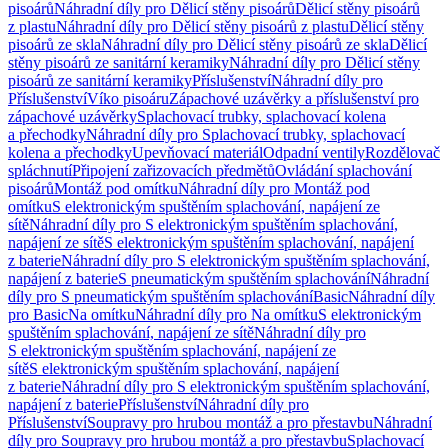
pisoárů
Náhradní díly pro Dělicí stěny pisoárů
Dělicí stěny pisoárů
z plastu
Náhradní díly pro Dělicí stěny pisoárů z plastu
Dělicí stěny
pisoárů ze skla
Náhradní díly pro Dělicí stěny pisoárů ze skla
Dělicí
stěny pisoárů ze sanitární keramiky
Náhradní díly pro Dělicí stěny
pisoárů ze sanitární keramiky
Příslušenství
Náhradní díly pro
Příslušenství
Víko pisoáru
Zápachové uzávěrky a příslušenství pro
zápachové uzávěrky
Splachovací trubky, splachovací kolena
a přechodky
Náhradní díly pro Splachovací trubky, splachovací
kolena a přechodky
Upevňovací materiál
Odpadní ventily
Rozdělovač
spláchnutí
Připojení zařizovacích předmětů
Ovládání splachování
pisoárů
Montáž pod omítku
Náhradní díly pro Montáž pod
omítku
S elektronickým spuštěním splachování, napájení ze
sítě
Náhradní díly pro S elektronickým spuštěním splachování,
napájení ze sítě
S elektronickým spuštěním splachování, napájení
z baterie
Náhradní díly pro S elektronickým spuštěním splachování,
napájení z baterie
S pneumatickým spuštěním splachování
Náhradní
díly pro S pneumatickým spuštěním splachování
Basic
Náhradní díly
pro Basic
Na omítku
Náhradní díly pro Na omítku
S elektronickým
spuštěním splachování, napájení ze sítě
Náhradní díly pro
S elektronickým spuštěním splachování, napájení ze
sítě
S elektronickým spuštěním splachování, napájení
z baterie
Náhradní díly pro S elektronickým spuštěním splachování,
napájení z baterie
Příslušenství
Náhradní díly pro
Příslušenství
Soupravy pro hrubou montáž a pro přestavbu
Náhradní
díly pro Soupravy pro hrubou montáž a pro přestavbu
Splachovací