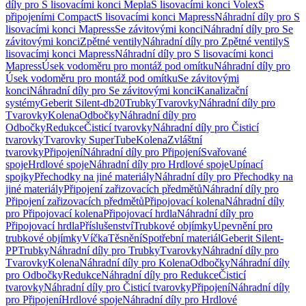
díly pro S lisovacími konci Mepla
S lisovacími konci Volex
S
připojeními Compact
S lisovacími konci Mapress
Náhradní díly pro S
lisovacími konci Mapress
Se závitovými konci
Náhradní díly pro Se
závitovými konci
Zpětné ventily
Náhradní díly pro Zpětné ventily
S
lisovacími konci Mapress
Náhradní díly pro S lisovacími konci
Mapress
Úsek vodoměru pro montáž pod omítku
Náhradní díly pro
Úsek vodoměru pro montáž pod omítku
Se závitovými
konci
Náhradní díly pro Se závitovými konci
Kanalizační
systémy
Geberit Silent-db20
Trubky
Tvarovky
Náhradní díly pro
Tvarovky
Kolena
Odbočky
Náhradní díly pro
Odbočky
Redukce
Čisticí tvarovky
Náhradní díly pro Čisticí
tvarovky
Tvarovky SuperTube
Kolena
Zvláštní
tvarovky
Připojení
Náhradní díly pro Připojení
Svařované
spoje
Hrdlové spoje
Náhradní díly pro Hrdlové spoje
Upínací
spojky
Přechodky na jiné materiály
Náhradní díly pro Přechodky na
jiné materiály
Připojení zařizovacích předmětů
Náhradní díly pro
Připojení zařizovacích předmětů
Připojovací kolena
Náhradní díly
pro Připojovací kolena
Připojovací hrdla
Náhradní díly pro
Připojovací hrdla
Příslušenství
Trubkové objímky
Upevnění pro
trubkové objímky
Víčka
Těsnění
Spotřební materiál
Geberit Silent-
PP
Trubky
Náhradní díly pro Trubky
Tvarovky
Náhradní díly pro
Tvarovky
Kolena
Náhradní díly pro Kolena
Odbočky
Náhradní díly
pro Odbočky
Redukce
Náhradní díly pro Redukce
Čisticí
tvarovky
Náhradní díly pro Čisticí tvarovky
Připojení
Náhradní díly
pro Připojení
Hrdlové spoje
Náhradní díly pro Hrdlové