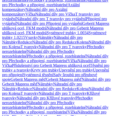
nerozebíratelné
Přechodky a připojení, rozebíratelné
Náhradní díly
pro Přechodky a připojení, rozebíratelné
Axiální
kompenzátory
Náhradní díly pro Axiální
kompenzátory
Víčka
Náhradní díly pro Víčka
T tvarovky pro
vytápění
Náhradní díly pro T tvarovky pro vytápění
Připojení pro
vytápění
Náhradní díly pro Připojení pro vytápění
Geberit Mapress
uhlíková ocel, FKM modrá
Náhradní díly pro Geberit Mapress
uhlíková ocel, FKM modrá
Systémové trubky 1.0034
Systémové
trubky 1.0215
Vsuvky
Nátrubky
Náhradní díly pro
Nátrubky
Redukce
Náhradní díly pro Redukce
Kolena
Náhradní díly
pro Kolena
T tvarovky
Náhradní díly pro T tvarovky
Přechodky
nerozebíratelné
Náhradní díly pro Přechodky
nerozebíratelné
Přechodky a připojení, rozebíratelné
Náhradní díly
pro Přechodky a připojení, rozebíratelné
Víčka
Náhradní díly pro
Víčka
Příslušenství pro Geberit Mapress uhlíková ocel
Těsnění pro
trubky a tvarovky
Kryty pro trubky
Upevnění pro trubky
Upevnění
pro připojení
Systémová těsnění
Sady šroubů pro přírubové
spoje
Geberit Mapress měď
Geberit Mapress měď
Náhradní díly pro
Geberit Mapress měď
Nátrubky
Náhradní díly pro
Nátrubky
Redukce
Náhradní díly pro Redukce
Kolena
Náhradní díly
pro Kolena
T tvarovky
Náhradní díly pro T tvarovky
Křížové
tvarovky
Náhradní díly pro Křížové tvarovky
Přechodky
nerozebíratelné
Náhradní díly pro Přechodky
nerozebíratelné
Přechodky a připojení, rozebíratelné
Náhradní díly
pro Přechodky a připojení, rozebíratelné
Víčka
Náhradní díly pro