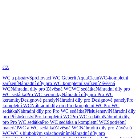
CZ
WC a pisoáry
Sprchovací WC Geberit AquaClean
WC-kompletní
zařízení
Náhradní díly pro WC-kompletní zařízení
Závěsná
WC
Náhradní díly pro Závěsná WC
WC sedátka
Náhradní díly pro
WC sedátka
Pro WC keramiky
Náhradní díly pro Pro WC
keramiky
Designové panely
Náhradní díly pro Designové panely
Pro
kompletní WC
Náhradní díly pro Pro kompletní WC
Pro WC
sedátka
Náhradní díly pro Pro WC sedátka
Příslušenství
Náhradní díly
pro Příslušenství
Pro kompletní WC
Pro WC sedátka
Náhradní díly
pro Pro WC sedátka
Pro WC sedátka a kompletní WC
Spotřební
materiál
WC a WC sedátka
Závěsná WC
Náhradní díly pro Závěsná
WC
WC s hlubokým splachováním
Náhradní díly pro