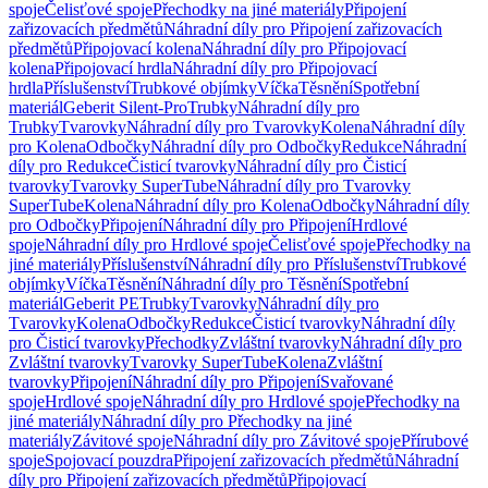
spoje
Čelisťové spoje
Přechodky na jiné materiály
Připojení
zařizovacích předmětů
Náhradní díly pro Připojení zařizovacích
předmětů
Připojovací kolena
Náhradní díly pro Připojovací
kolena
Připojovací hrdla
Náhradní díly pro Připojovací
hrdla
Příslušenství
Trubkové objímky
Víčka
Těsnění
Spotřební
materiál
Geberit Silent-Pro
Trubky
Náhradní díly pro
Trubky
Tvarovky
Náhradní díly pro Tvarovky
Kolena
Náhradní díly
pro Kolena
Odbočky
Náhradní díly pro Odbočky
Redukce
Náhradní
díly pro Redukce
Čisticí tvarovky
Náhradní díly pro Čisticí
tvarovky
Tvarovky SuperTube
Náhradní díly pro Tvarovky
SuperTube
Kolena
Náhradní díly pro Kolena
Odbočky
Náhradní díly
pro Odbočky
Připojení
Náhradní díly pro Připojení
Hrdlové
spoje
Náhradní díly pro Hrdlové spoje
Čelisťové spoje
Přechodky na
jiné materiály
Příslušenství
Náhradní díly pro Příslušenství
Trubkové
objímky
Víčka
Těsnění
Náhradní díly pro Těsnění
Spotřební
materiál
Geberit PE
Trubky
Tvarovky
Náhradní díly pro
Tvarovky
Kolena
Odbočky
Redukce
Čisticí tvarovky
Náhradní díly
pro Čisticí tvarovky
Přechodky
Zvláštní tvarovky
Náhradní díly pro
Zvláštní tvarovky
Tvarovky SuperTube
Kolena
Zvláštní
tvarovky
Připojení
Náhradní díly pro Připojení
Svařované
spoje
Hrdlové spoje
Náhradní díly pro Hrdlové spoje
Přechodky na
jiné materiály
Náhradní díly pro Přechodky na jiné
materiály
Závitové spoje
Náhradní díly pro Závitové spoje
Přírubové
spoje
Spojovací pouzdra
Připojení zařizovacích předmětů
Náhradní
díly pro Připojení zařizovacích předmětů
Připojovací