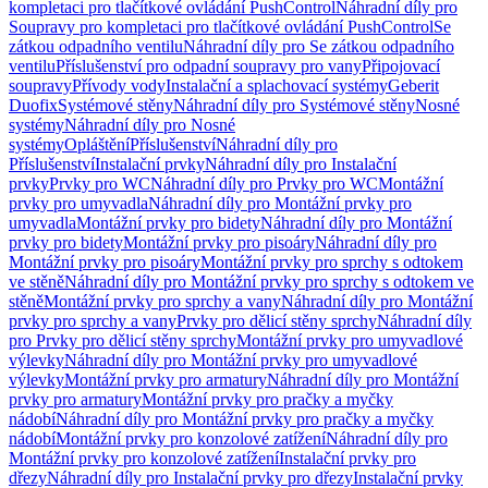
kompletaci pro tlačítkové ovládání PushControl
Náhradní díly pro
Soupravy pro kompletaci pro tlačítkové ovládání PushControl
Se
zátkou odpadního ventilu
Náhradní díly pro Se zátkou odpadního
ventilu
Příslušenství pro odpadní soupravy pro vany
Připojovací
soupravy
Přívody vody
Instalační a splachovací systémy
Geberit
Duofix
Systémové stěny
Náhradní díly pro Systémové stěny
Nosné
systémy
Náhradní díly pro Nosné
systémy
Opláštění
Příslušenství
Náhradní díly pro
Příslušenství
Instalační prvky
Náhradní díly pro Instalační
prvky
Prvky pro WC
Náhradní díly pro Prvky pro WC
Montážní
prvky pro umyvadla
Náhradní díly pro Montážní prvky pro
umyvadla
Montážní prvky pro bidety
Náhradní díly pro Montážní
prvky pro bidety
Montážní prvky pro pisoáry
Náhradní díly pro
Montážní prvky pro pisoáry
Montážní prvky pro sprchy s odtokem
ve stěně
Náhradní díly pro Montážní prvky pro sprchy s odtokem ve
stěně
Montážní prvky pro sprchy a vany
Náhradní díly pro Montážní
prvky pro sprchy a vany
Prvky pro dělicí stěny sprchy
Náhradní díly
pro Prvky pro dělicí stěny sprchy
Montážní prvky pro umyvadlové
výlevky
Náhradní díly pro Montážní prvky pro umyvadlové
výlevky
Montážní prvky pro armatury
Náhradní díly pro Montážní
prvky pro armatury
Montážní prvky pro pračky a myčky
nádobí
Náhradní díly pro Montážní prvky pro pračky a myčky
nádobí
Montážní prvky pro konzolové zatížení
Náhradní díly pro
Montážní prvky pro konzolové zatížení
Instalační prvky pro
dřezy
Náhradní díly pro Instalační prvky pro dřezy
Instalační prvky