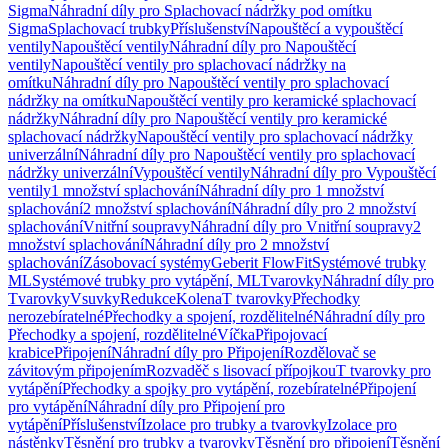
Sigma
Náhradní díly pro Splachovací nádržky pod omítku
Sigma
Splachovací trubky
Příslušenství
Napouštěcí a vypouštěcí
ventily
Napouštěcí ventily
Náhradní díly pro Napouštěcí
ventily
Napouštěcí ventily pro splachovací nádržky na
omítku
Náhradní díly pro Napouštěcí ventily pro splachovací
nádržky na omítku
Napouštěcí ventily pro keramické splachovací
nádržky
Náhradní díly pro Napouštěcí ventily pro keramické
splachovací nádržky
Napouštěcí ventily pro splachovací nádržky
univerzální
Náhradní díly pro Napouštěcí ventily pro splachovací
nádržky univerzální
Vypouštěcí ventily
Náhradní díly pro Vypouštěcí
ventily
1 množství splachování
Náhradní díly pro 1 množství
splachování
2 množství splachování
Náhradní díly pro 2 množství
splachování
Vnitřní soupravy
Náhradní díly pro Vnitřní soupravy
2
množství splachování
Náhradní díly pro 2 množství
splachování
Zásobovací systémy
Geberit FlowFit
Systémové trubky
ML
Systémové trubky pro vytápění, ML
Tvarovky
Náhradní díly pro
Tvarovky
Vsuvky
Redukce
Kolena
T tvarovky
Přechodky
nerozebíratelné
Přechodky a spojení, rozdělitelné
Náhradní díly pro
Přechodky a spojení, rozdělitelné
Víčka
Připojovací
krabice
Připojení
Náhradní díly pro Připojení
Rozdělovač se
závitovým připojením
Rozvaděč s lisovací přípojkou
T tvarovky pro
vytápění
Přechodky a spojky pro vytápění, rozebíratelné
Připojení
pro vytápění
Náhradní díly pro Připojení pro
vytápění
Příslušenství
Izolace pro trubky a tvarovky
Izolace pro
nástěnky
Těsnění pro trubky a tvarovky
Těsnění pro připojení
Těsnění