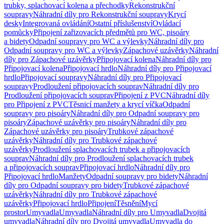
trubky, splachovací kolena a přechodky
Rekonstrukční
soupravy
Náhradní díly pro Rekonstrukční soupravy
Krycí
desky
Integrovaná ovládání
Ostatní příslušenství
Ovládací
pomůcky
Připojení zařizovacích předmětů pro WC, pisoáry
a bidety
Odpadní soupravy pro WC a výlevky
Náhradní díly pro
Odpadní soupravy pro WC a výlevky
Zápachové uzávěrky
Náhradní
díly pro Zápachové uzávěrky
Připojovací kolena
Náhradní díly pro
Připojovací kolena
Připojovací hrdlo
Náhradní díly pro Připojovací
hrdlo
Připojovací soupravy
Náhradní díly pro Připojovací
soupravy
Prodloužení připojovacích souprav
Náhradní díly pro
Prodloužení připojovacích souprav
Připojení z PVC
Náhradní díly
pro Připojení z PVC
Těsnicí manžety a krycí víčka
Odpadní
soupravy pro pisoáry
Náhradní díly pro Odpadní soupravy pro
pisoáry
Zápachové uzávěrky pro pisoáry
Náhradní díly pro
Zápachové uzávěrky pro pisoáry
Trubkové zápachové
uzávěrky
Náhradní díly pro Trubkové zápachové
uzávěrky
Prodloužení splachovacích trubek a připojovacích
souprav
Náhradní díly pro Prodloužení splachovacích trubek
a připojovacích souprav
Připojovací hrdlo
Náhradní díly pro
Připojovací hrdlo
Manžety
Odpadní soupravy pro bidety
Náhradní
díly pro Odpadní soupravy pro bidety
Trubkové zápachové
uzávěrky
Náhradní díly pro Trubkové zápachové
uzávěrky
Připojovací hrdlo
Připojení
Těsnění
Mycí
prostor
Umyvadla
Umyvadla
Náhradní díly pro Umyvadla
Dvojitá
umyvadla
Náhradní díly pro Dvojitá umyvadla
Umyvadla do