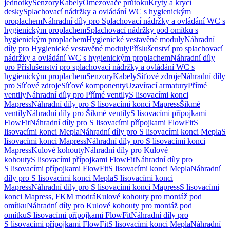
jednotky
Senzory
Kabely
Omezovače průtoku
Kryty a krycí
desky
Splachovací nádržky a ovládání WC s hygienickým
proplachem
Náhradní díly pro Splachovací nádržky a ovládání WC s
hygienickým proplachem
Splachovací nádržky pod omítku s
hygienickým proplachem
Hygienické vestavěné moduly
Náhradní
díly pro Hygienické vestavěné moduly
Příslušenství pro splachovací
nádržky a ovládání WC s hygienickým proplachem
Náhradní díly
pro Příslušenství pro splachovací nádržky a ovládání WC s
hygienickým proplachem
Senzory
Kabely
Síťové zdroje
Náhradní díly
pro Síťové zdroje
Síťové komponenty
Uzavírací armatury
Přímé
ventily
Náhradní díly pro Přímé ventily
S lisovacími konci
Mapress
Náhradní díly pro S lisovacími konci Mapress
Šikmé
ventily
Náhradní díly pro Šikmé ventily
S lisovacími přípojkami
FlowFit
Náhradní díly pro S lisovacími přípojkami FlowFit
S
lisovacími konci Mepla
Náhradní díly pro S lisovacími konci Mepla
S
lisovacími konci Mapress
Náhradní díly pro S lisovacími konci
Mapress
Kulové kohouty
Náhradní díly pro Kulové
kohouty
S lisovacími přípojkami FlowFit
Náhradní díly pro
S lisovacími přípojkami FlowFit
S lisovacími konci Mepla
Náhradní
díly pro S lisovacími konci Mepla
S lisovacími konci
Mapress
Náhradní díly pro S lisovacími konci Mapress
S lisovacími
konci Mapress, FKM modrá
Kulové kohouty pro montáž pod
omítku
Náhradní díly pro Kulové kohouty pro montáž pod
omítku
S lisovacími přípojkami FlowFit
Náhradní díly pro
S lisovacími přípojkami FlowFit
S lisovacími konci Mepla
Náhradní