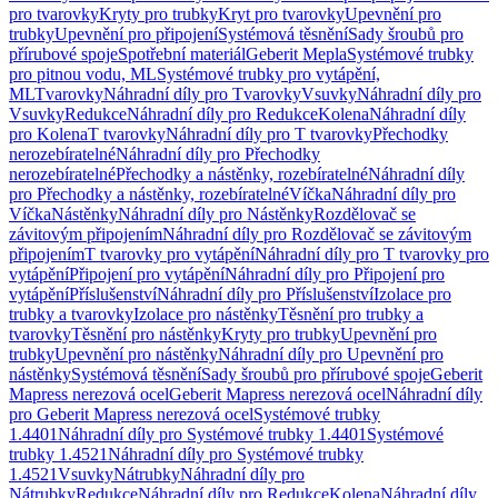
pro tvarovky
Kryty pro trubky
Kryt pro tvarovky
Upevnění pro
trubky
Upevnění pro připojení
Systémová těsnění
Sady šroubů pro
přírubové spoje
Spotřební materiál
Geberit Mepla
Systémové trubky
pro pitnou vodu, ML
Systémové trubky pro vytápění,
ML
Tvarovky
Náhradní díly pro Tvarovky
Vsuvky
Náhradní díly pro
Vsuvky
Redukce
Náhradní díly pro Redukce
Kolena
Náhradní díly
pro Kolena
T tvarovky
Náhradní díly pro T tvarovky
Přechodky
nerozebíratelné
Náhradní díly pro Přechodky
nerozebíratelné
Přechodky a nástěnky, rozebíratelné
Náhradní díly
pro Přechodky a nástěnky, rozebíratelné
Víčka
Náhradní díly pro
Víčka
Nástěnky
Náhradní díly pro Nástěnky
Rozdělovač se
závitovým připojením
Náhradní díly pro Rozdělovač se závitovým
připojením
T tvarovky pro vytápění
Náhradní díly pro T tvarovky pro
vytápění
Připojení pro vytápění
Náhradní díly pro Připojení pro
vytápění
Příslušenství
Náhradní díly pro Příslušenství
Izolace pro
trubky a tvarovky
Izolace pro nástěnky
Těsnění pro trubky a
tvarovky
Těsnění pro nástěnky
Kryty pro trubky
Upevnění pro
trubky
Upevnění pro nástěnky
Náhradní díly pro Upevnění pro
nástěnky
Systémová těsnění
Sady šroubů pro přírubové spoje
Geberit
Mapress nerezová ocel
Geberit Mapress nerezová ocel
Náhradní díly
pro Geberit Mapress nerezová ocel
Systémové trubky
1.4401
Náhradní díly pro Systémové trubky 1.4401
Systémové
trubky 1.4521
Náhradní díly pro Systémové trubky
1.4521
Vsuvky
Nátrubky
Náhradní díly pro
Nátrubky
Redukce
Náhradní díly pro Redukce
Kolena
Náhradní díly