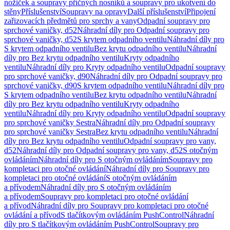
nožiček a soupravy příčných nosníků a soupravy pro ukotvení do
stěny
Příslušenství
Soupravy na opravy
Další příslušenství
Připojení
zařizovacích předmětů pro sprchy a vany
Odpadní soupravy pro
sprchové vaničky, d52
Náhradní díly pro Odpadní soupravy pro
sprchové vaničky, d52
S krytem odpadního ventilu
Náhradní díly pro
S krytem odpadního ventilu
Bez krytu odpadního ventilu
Náhradní
díly pro Bez krytu odpadního ventilu
Kryty odpadního
ventilu
Náhradní díly pro Kryty odpadního ventilu
Odpadní soupravy
pro sprchové vaničky, d90
Náhradní díly pro Odpadní soupravy pro
sprchové vaničky, d90
S krytem odpadního ventilu
Náhradní díly pro
S krytem odpadního ventilu
Bez krytu odpadního ventilu
Náhradní
díly pro Bez krytu odpadního ventilu
Kryty odpadního
ventilu
Náhradní díly pro Kryty odpadního ventilu
Odpadní soupravy
pro sprchové vaničky Sestra
Náhradní díly pro Odpadní soupravy
pro sprchové vaničky Sestra
Bez krytu odpadního ventilu
Náhradní
díly pro Bez krytu odpadního ventilu
Odpadní soupravy pro vany,
d52
Náhradní díly pro Odpadní soupravy pro vany, d52
S otočným
ovládáním
Náhradní díly pro S otočným ovládáním
Soupravy pro
kompletaci pro otočné ovládání
Náhradní díly pro Soupravy pro
kompletaci pro otočné ovládání
S otočným ovládáním
a přívodem
Náhradní díly pro S otočným ovládáním
a přívodem
Soupravy pro kompletaci pro otočné ovládání
a přívod
Náhradní díly pro Soupravy pro kompletaci pro otočné
ovládání a přívod
S tlačítkovým ovládáním PushControl
Náhradní
díly pro S tlačítkovým ovládáním PushControl
Soupravy pro