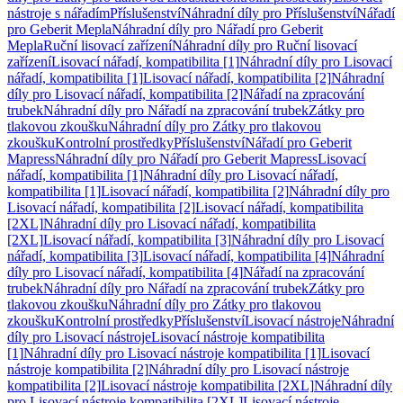
nástroje s nářadím
Příslušenství
Náhradní díly pro Příslušenství
Nářadí
pro Geberit Mepla
Náhradní díly pro Nářadí pro Geberit
Mepla
Ruční lisovací zařízení
Náhradní díly pro Ruční lisovací
zařízení
Lisovací nářadí, kompatibilita [1]
Náhradní díly pro Lisovací
nářadí, kompatibilita [1]
Lisovací nářadí, kompatibilita [2]
Náhradní
díly pro Lisovací nářadí, kompatibilita [2]
Nářadí na zpracování
trubek
Náhradní díly pro Nářadí na zpracování trubek
Zátky pro
tlakovou zkoušku
Náhradní díly pro Zátky pro tlakovou
zkoušku
Kontrolní prostředky
Příslušenství
Nářadí pro Geberit
Mapress
Náhradní díly pro Nářadí pro Geberit Mapress
Lisovací
nářadí, kompatibilita [1]
Náhradní díly pro Lisovací nářadí,
kompatibilita [1]
Lisovací nářadí, kompatibilita [2]
Náhradní díly pro
Lisovací nářadí, kompatibilita [2]
Lisovací nářadí, kompatibilita
[2XL]
Náhradní díly pro Lisovací nářadí, kompatibilita
[2XL]
Lisovací nářadí, kompatibilita [3]
Náhradní díly pro Lisovací
nářadí, kompatibilita [3]
Lisovací nářadí, kompatibilita [4]
Náhradní
díly pro Lisovací nářadí, kompatibilita [4]
Nářadí na zpracování
trubek
Náhradní díly pro Nářadí na zpracování trubek
Zátky pro
tlakovou zkoušku
Náhradní díly pro Zátky pro tlakovou
zkoušku
Kontrolní prostředky
Příslušenství
Lisovací nástroje
Náhradní
díly pro Lisovací nástroje
Lisovací nástroje kompatibilita
[1]
Náhradní díly pro Lisovací nástroje kompatibilita [1]
Lisovací
nástroje kompatibilita [2]
Náhradní díly pro Lisovací nástroje
kompatibilita [2]
Lisovací nástroje kompatibilita [2XL]
Náhradní díly
pro Lisovací nástroje kompatibilita [2XL]
Lisovací nástroje,