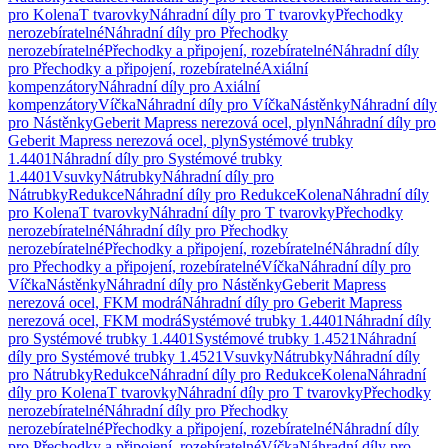
pro Kolena
T tvarovky
Náhradní díly pro T tvarovky
Přechodky
nerozebíratelné
Náhradní díly pro Přechodky
nerozebíratelné
Přechodky a připojení, rozebíratelné
Náhradní díly
pro Přechodky a připojení, rozebíratelné
Axiální
kompenzátory
Náhradní díly pro Axiální
kompenzátory
Víčka
Náhradní díly pro Víčka
Nástěnky
Náhradní díly
pro Nástěnky
Geberit Mapress nerezová ocel, plyn
Náhradní díly pro
Geberit Mapress nerezová ocel, plyn
Systémové trubky
1.4401
Náhradní díly pro Systémové trubky
1.4401
Vsuvky
Nátrubky
Náhradní díly pro
Nátrubky
Redukce
Náhradní díly pro Redukce
Kolena
Náhradní díly
pro Kolena
T tvarovky
Náhradní díly pro T tvarovky
Přechodky
nerozebíratelné
Náhradní díly pro Přechodky
nerozebíratelné
Přechodky a připojení, rozebíratelné
Náhradní díly
pro Přechodky a připojení, rozebíratelné
Víčka
Náhradní díly pro
Víčka
Nástěnky
Náhradní díly pro Nástěnky
Geberit Mapress
nerezová ocel, FKM modrá
Náhradní díly pro Geberit Mapress
nerezová ocel, FKM modrá
Systémové trubky 1.4401
Náhradní díly
pro Systémové trubky 1.4401
Systémové trubky 1.4521
Náhradní
díly pro Systémové trubky 1.4521
Vsuvky
Nátrubky
Náhradní díly
pro Nátrubky
Redukce
Náhradní díly pro Redukce
Kolena
Náhradní
díly pro Kolena
T tvarovky
Náhradní díly pro T tvarovky
Přechodky
nerozebíratelné
Náhradní díly pro Přechodky
nerozebíratelné
Přechodky a připojení, rozebíratelné
Náhradní díly
pro Přechodky a připojení, rozebíratelné
Víčka
Náhradní díly pro