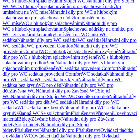
WC s hlubokým splachováním
Stojící WC
Náhradní díly pro Stojící
WC
WC s hlubokým splachováním pro splachovací nádržku
umístěnou na WC míse
Náhradní díly pro WC s hlubokým
splachováním pro splachovací nádržku umístěnou na
WC míse
WC s hlubokým splachováním
Náhradní díly pro
WC s hlubokým splachováním
Splachovací nádržky na omítku pro
WC, ze sanitární keramiky
Umístěná na WC míse
WC
sedátka
Náhradní díly pro WC sedátka
WC sedátka
Náhradní díly pro
WC sedátka
WC provedení Comfort
Náhradní díly pro WC
provedení Comfort
WC s hlubokým splachováním zvýšené
Náhradní
díly pro WC s hlubokým splachováním zvýšené
WC s hlubokým
splachováním prodloužené
Náhradní díly pro WC s hlubokým
splachováním prodloužené
WC sedátka provedení Comfort
Náhradní
díly pro WC sedátka provedení Comfort
WC sedátka
Náhradní díly
pro WC sedátka
WC sedátka bez krytu
Náhradní díly pro WC
sedátka bez krytu
WC pro děti
Náhradní díly pro WC pro
děti
Závěsná WC
Náhradní díly pro Závěsná WC
Stojící
WC
Náhradní díly pro Stojící WC
WC sedátka pro děti
Náhradní díly
pro WC sedátka pro děti
WC sedátka
Náhradní díly pro WC
sedátka
WC sedátka bez krytu
Náhradní díly pro WC sedátka bez
krytu
Nášlapná WC
Se spláchnutím
Příslušenství
Připojení
Upevňovací
materiál
Bidety
Závěsné bidety
Náhradní díly pro Závěsné
bidety
Stojící bidety
Náhradní díly pro Stojící
bidety
Příslušenství
Náhradní díly pro Příslušenství
Ovládací tlačítka
a ovládání WC
Ovládací tlačítka
Náhradní díly pro Ovládací