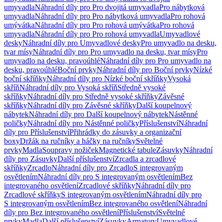
umyvadla
Náhradní díly pro Pro dvojitá umyvadla
Pro nábytková
umyvadla
Náhradní díly pro Pro nábytková umyvadla
Pro rohová
umývátka
Náhradní díly pro Pro rohová umývátka
Pro rohová
umyvadla
Náhradní díly pro Pro rohová umyvadla
Umyvadlové
desky
Náhradní díly pro Umyvadlové desky
Pro umyvadlo na desku,
tvar mísy
Náhradní díly pro Pro umyvadlo na desku, tvar mísy
Pro
umyvadlo na desku, pravoúhlé
Náhradní díly pro Pro umyvadlo na
desku, pravoúhlé
Boční prvky
Náhradní díly pro Boční prvky
Nízké
boční skříňky
Náhradní díly pro Nízké boční skříňky
Vysoká
skříň
Náhradní díly pro Vysoká skříň
Středně vysoké
skříňky
Náhradní díly pro Středně vysoké skříňky
Závěsné
skříňky
Náhradní díly pro Závěsné skříňky
Další koupelnový
nábytek
Náhradní díly pro Další koupelnový nábytek
Nástěnné
poličky
Náhradní díly pro Nástěnné poličky
Příslušenství
Náhradní
díly pro Příslušenství
Přihrádky do zásuvky a organizační
boxy
Držák na ručníky a háčky na ručníky
Světelné
prvky
Madla
Soupravy nožiček
Magnetické tabule
Zásuvky
Náhradní
díly pro Zásuvky
Další příslušenství
Zrcadla a zrcadlové
skříňky
Zrcadlo
Náhradní díly pro Zrcadlo
S integrovaným
osvětlením
Náhradní díly pro S integrovaným osvětlením
Bez
integrovaného osvětlení
Zrcadlové skříňky
Náhradní díly pro
Zrcadlové skříňky
S integrovaným osvětlením
Náhradní díly pro
S integrovaným osvětlením
Bez integrovaného osvětlení
Náhradní
díly pro Bez integrovaného osvětlení
Příslušenství
Světelné
prvky
Madla
Další příslušenství
Zásuvky
Armatury
Umyvadlové