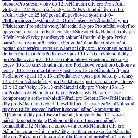
přepady
Pro střešní vtoky do 12 l/s
Náhradní díly pro Pro střešní
vtoky do 12 l/s
Pro střešní vtoky do 25 l/s
Náhradní díly pro Pro
střešní vtoky do 25 l/s
Upevnění
Upevňovací systém d40–
200
Upevňovací systém d250–315
Příslušenství
Náhradní díly pro
Příslušenství
Pro střešní vtoky
Náhradní díly pro Pro střešní vtoky
Pro
upevnění
Gravitační odvodnění střech
Střešní vtoky
Náhradní díly pro
Střešní vtoky
Prvky parotěsných zábran
Náhradní díly pro Prvky
parotěsných zábran
Příslušenství
Odvodnění podlahy
Odvodnění
podlah do interiéru i exteriéru
Náhradní díly pro Odvodnění podlah
do interiéru i exteriéru
Podlahové vpusti 10 x 10 cm
Náhradní díly
pro Podlahové vpusti 10 x 10 cm
Podlahové vpusti pro balkony a
terasy, 10 x 10 cm
Náhradní díly pro Podlahové vpusti pro balkony a
terasy, 10 x 10 cm
Podlahové vpusti 13 x 13 cm
Náhradní díly pro
Podlahové vpusti 13 x 13 cm
Podlahové vpusti pro balkony a terasy
13 x 13 cm
Náhradní díly pro Podlahové vpusti pro balkony a terasy
13 x 13 cm
Vtoky 15 x 15 cm
Náhradní díly pro Vtoky 15 x 15
cm
Příslušenství
Náhradní díly pro Příslušenství
Nářadí, síťové
komponenty a software
Nářadí
Nářadí pro Geberit FlowFit
Náhradní
díly pro Nářadí pro Geberit FlowFit
Ruční lisovací zařízení
Náhradní
díly pro Ruční lisovací zařízení
Lisovací nářadí, kompatibilita
[1]
Náhradní díly pro Lisovací nářadí, kompatibilita [1]
Lisovací
nářadí, kompatibilita [2]
Náhradní díly pro Lisovací nářadí,
kompatibilita [2]
Nářadí na zpracování trubek
Náhradní díly pro
Nářadí na zpracování trubek
Zátky pro tlakovou zkoušku
Náhradní
díly pro Zátky pro tlakovou zkoušku
Kontrolní prostředky
Lisovací