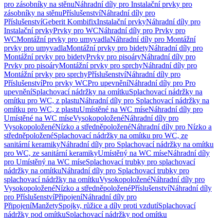
pro zásobníky na stěnu
Náhradní díly pro Instalační prvky pro
zásobníky na stěnu
Příslušenství
Náhradní díly pro
Příslušenství
Geberit Kombifix
Instalační prvky
Náhradní díly pro
Instalační prvky
Prvky pro WC
Náhradní díly pro Prvky pro
WC
Montážní prvky pro umyvadla
Náhradní díly pro Montážní
prvky pro umyvadla
Montážní prvky pro bidety
Náhradní díly pro
Montážní prvky pro bidety
Prvky pro pisoáry
Náhradní díly pro
Prvky pro pisoáry
Montážní prvky pro sprchy
Náhradní díly pro
Montážní prvky pro sprchy
Příslušenství
Náhradní díly pro
Příslušenství
Pro prvky WC
Pro upevnění
Náhradní díly pro Pro
upevnění
Splachovací nádržky na omítku
Splachovací nádržky na
omítku pro WC, z plastu
Náhradní díly pro Splachovací nádržky na
omítku pro WC, z plastu
Umístěné na WC míse
Náhradní díly pro
Umístěné na WC míse
Vysokopoložené
Náhradní díly pro
Vysokopoložené
Nízko a středněpoložené
Náhradní díly pro Nízko a
středněpoložené
Splachovací nádržky na omítku pro WC, ze
sanitární keramiky
Náhradní díly pro Splachovací nádržky na omítku
pro WC, ze sanitární keramiky
Umístěný na WC míse
Náhradní díly
pro Umístěný na WC míse
Splachovací trubky pro splachovací
nádržky na omítku
Náhradní díly pro Splachovací trubky pro
splachovací nádržky na omítku
Vysokopoložené
Náhradní díly pro
Vysokopoložené
Nízko a středněpoložené
Příslušenství
Náhradní díly
pro Příslušenství
Připojení
Náhradní díly pro
Připojení
Manžety
Spojky, růžice a díly proti vzdutí
Splachovací
nádržky pod omítku
Splachovací nádržky pod omítku