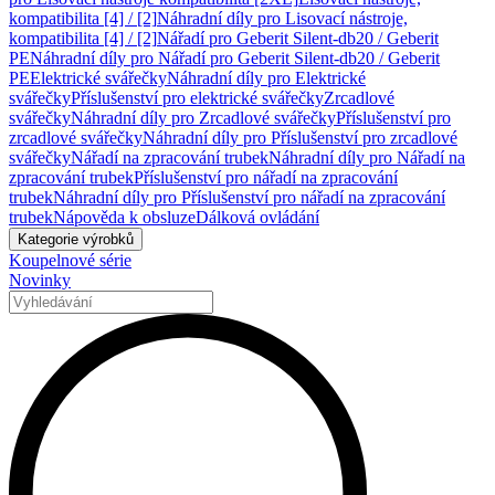
kompatibilita [4] / [2]
Náhradní díly pro Lisovací nástroje,
kompatibilita [4] / [2]
Nářadí pro Geberit Silent-db20 / Geberit
PE
Náhradní díly pro Nářadí pro Geberit Silent-db20 / Geberit
PE
Elektrické svářečky
Náhradní díly pro Elektrické
svářečky
Příslušenství pro elektrické svářečky
Zrcadlové
svářečky
Náhradní díly pro Zrcadlové svářečky
Příslušenství pro
zrcadlové svářečky
Náhradní díly pro Příslušenství pro zrcadlové
svářečky
Nářadí na zpracování trubek
Náhradní díly pro Nářadí na
zpracování trubek
Příslušenství pro nářadí na zpracování
trubek
Náhradní díly pro Příslušenství pro nářadí na zpracování
trubek
Nápověda k obsluze
Dálková ovládání
Kategorie výrobků
Koupelnové série
Novinky