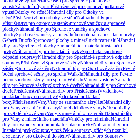
podlahové vpusti
Příslušenství pro sprchové podlahové
vpusti
Náhradní díly pro Příslušenství pro sprchové podlahové
vpusti
Odtoky ve stěně
Náhradní díly pro Odtoky ve
stěně
Příslušenství pro odtoky ve stěně
Náhradní díly pro
Příslušenství pro odtoky ve stěně
Sprchové vaničky a sprchové
plochy
Náhradní díly pro Sprchové vaničky a sprchové
plochy
Sprchové vaničky z minerálního materiálu a instalační prvky
Geberit Duofix
Sprchovací plochy z minerálních materiálů
Náhradní
díly pro Sprchovací plochy z minerálních materiálů
Instalační
prvky
Náhradní díly pro Instalační prvky
Specifické sprchové
odpadní soupravy
Náhradní díly pro Specifické sprchové odpadní
soupravy
Příslušenství
Sprchové zástěny
Náhradní díly pro Sprchové
zástěny
Sprchové zástěny
Náhradní díly pro Sprchové zástěny
Pevné
boční sprchové stěny pro sprchu Walk-In
Náhradní díly pro Pevné
boční sprchové stěny pro sprchu Walk-In
Vanové zástěny
Náhradní
díly pro Vanové zástěny
Sprchové dveře
Náhradní díly pro Sprchové
dveře
Příslušenství
Náhradní díly pro Příslušenství
Výklenkové
odkládací boxy pro sprchy
Výklenkové odkládací
boxy
Příslušenství
Vany
Vany ze sanitárního akrylátu
Náhradní díly
pro Vany ze sanitárního akrylátu
Obdélníkové vany
Náhradní díly
pro Obdélníkové vany
Vany z minerálního materiálu
Náhradní díly
pro Vany z minerálního materiálu
Vaničky pro miminka
Náhradní
díly pro Vaničky pro miminka
Instalační prvky
Náhradní díly pro
Instalační prvky
Soupravy nožiček a soupravy příčných nosníků
a soupravy pro ukotvení do stěny
Náhradní díly pro Soupravy