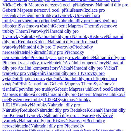
Víčka
Geberit Mapress nerezová ocel, příslušenství
Náhradní díly pro
Geberit Mapress nerezová ocel, příslušenství
Izolace pro
nástěnky
Těsnění pro trubky a tvarovky
Upevnění pro
trubky
Upevnění pro připojení
Náhradní díly pro Upevnění pro
připojení
Systémová těsnění
Geberit Mapress Therm
Systémové
trubky Therm
Tvarovky
Náhradní díly pro
Tvarovky
Nátrubky
Náhradní díly pro Nátrubky
Redukce
Náhradní
díly pro Redukce
Kolena
Náhradní díly pro Kolena
T
tvarovky
Náhradní díly pro T tvarovky
Přechodky
nerozebíratelné
Náhradní díly pro Přechodky
nerozebíratelné
Přechodky a spojky, rozebíratelné
Náhradní díly pro
Přechodky a spojky, rozebíratelné
Axiální kompenzátory
Náhradní
díly pro Axiální kompenzátory
Víčka
Náhradní díly pro Víčka
T
tvarovky pro vytápění
Náhradní díly pro T tvarovky pro
vytápění
Připojení pro vytápění
Náhradní díly pro Připojení pro
vytápění
Příslušenství pro Geberit Mapress Therm
Systémová
těsnění
Upevnění pro trubky
Geberit Mapress uhlíková ocel
Geberit
Mapress uhlíková ocel
Náhradní díly pro Geberit Mapress uhlíková
ocel
Systémové trubky 1.0034
Systémové trubky
1.0215
Vsuvky
Nátrubky
Náhradní díly pro
Nátrubky
Redukce
Náhradní díly pro Redukce
Kolena
Náhradní díly
pro Kolena
T tvarovky
Náhradní díly pro T tvarovky
Křížové
tvarovky
Náhradní díly pro Křížové tvarovky
Přechodky
nerozebíratelné
Náhradní díly pro Přechodky