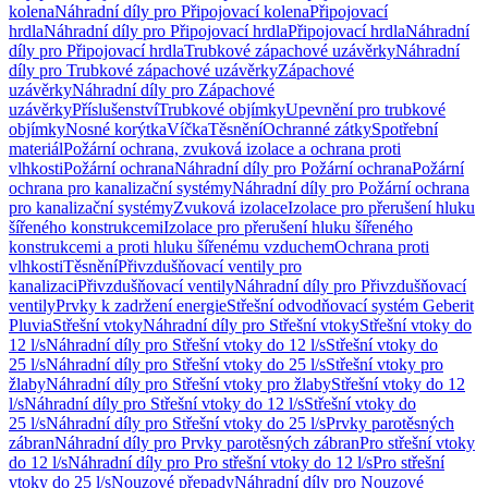
kolena
Náhradní díly pro Připojovací kolena
Připojovací
hrdla
Náhradní díly pro Připojovací hrdla
Připojovací hrdla
Náhradní
díly pro Připojovací hrdla
Trubkové zápachové uzávěrky
Náhradní
díly pro Trubkové zápachové uzávěrky
Zápachové
uzávěrky
Náhradní díly pro Zápachové
uzávěrky
Příslušenství
Trubkové objímky
Upevnění pro trubkové
objímky
Nosné korýtka
Víčka
Těsnění
Ochranné zátky
Spotřební
materiál
Požární ochrana, zvuková izolace a ochrana proti
vlhkosti
Požární ochrana
Náhradní díly pro Požární ochrana
Požární
ochrana pro kanalizační systémy
Náhradní díly pro Požární ochrana
pro kanalizační systémy
Zvuková izolace
Izolace pro přerušení hluku
šířeného konstrukcemi
Izolace pro přerušení hluku šířeného
konstrukcemi a proti hluku šířenému vzduchem
Ochrana proti
vlhkosti
Těsnění
Přivzdušňovací ventily pro
kanalizaci
Přivzdušňovací ventily
Náhradní díly pro Přivzdušňovací
ventily
Prvky k zadržení energie
Střešní odvodňovací systém Geberit
Pluvia
Střešní vtoky
Náhradní díly pro Střešní vtoky
Střešní vtoky do
12 l/s
Náhradní díly pro Střešní vtoky do 12 l/s
Střešní vtoky do
25 l/s
Náhradní díly pro Střešní vtoky do 25 l/s
Střešní vtoky pro
žlaby
Náhradní díly pro Střešní vtoky pro žlaby
Střešní vtoky do 12
l/s
Náhradní díly pro Střešní vtoky do 12 l/s
Střešní vtoky do
25 l/s
Náhradní díly pro Střešní vtoky do 25 l/s
Prvky parotěsných
zábran
Náhradní díly pro Prvky parotěsných zábran
Pro střešní vtoky
do 12 l/s
Náhradní díly pro Pro střešní vtoky do 12 l/s
Pro střešní
vtoky do 25 l/s
Nouzové přepady
Náhradní díly pro Nouzové