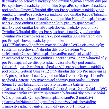
tlačítka
Pro splachovací nádržky pod omítku Sigma
Náhradní díly pro
Pro splachovací nádržky pod omítku Sigma
Pro splachovací nádržky
pod omítku Omega
Náhradní díly pro Pro splachovací nádržky pod
omítku Omega
Pro splachovací nádržky pod omítku Kappa
Náhradní
díly pro Pro splachovací nádržky pod omítku Kappa
Pro splachovací
nádržky pod omítku Delta
Náhradní díly pro Pro splachovací
nádržky pod omítku Delta
Pro splachovací nádržky pod omítku
Twinline
Náhradní díly pro Pro splachovací nádržky pod omítku
Twinline
Pro splachovací nádržky pod omítku 300T
Náhradní díly
pro Pro splachovací nádržky pod omítku
300T
Příslušenství
Spotřební materiál
Ovládání WC s elektronickým
spuštěním splachování
Náhradní díly pro Ovládání WC
s elektronickým spuštěním splachování
Pro napájení ze sítě, pro
splachovací nádržky pod omítku Geberit Sigma 12 cm
Náhradní díly
pro Pro napájení ze sítě, pro splachovací nádržky pod omítku
Geberit Sigma 12 cm
Pro napájení ze sítě, pro splachovací nádržky
pod omítku Geberit Omega 12 cm
Náhradní díly pro Pro napájení ze
sítě, pro splachovací nádržky pod omítku Geberit Omega 12 cm
Pro
napájení z baterie, pro splachovací nádržky pod omítku Geberit
Sigma 12 cm
Náhradní díly pro Pro napájení z baterie, pro
splachovací nádržky pod omítku Geberit Sigma 12 cm
Ovládání WC
s pneumatickým spuštěním splachování
Náhradní díly pro Ovládání
WC s pneumatickým spuštěním splachování
Pro 2 množství
splachování
Náhradní díly pro Pro 2 množství splachování
Pro
1 množství splachování
Náhradní díly pro Pro 1 množství